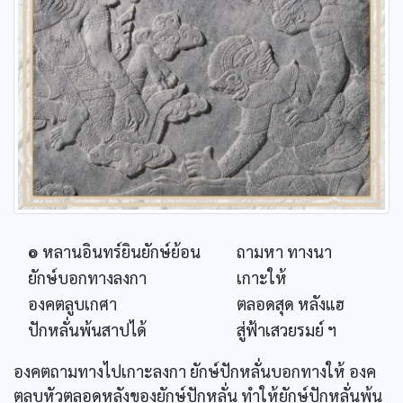
๏ หลานอินทร์ยินยักษ์ย้อน
ถามหา ทางนา
ยักษ์บอกทางลงกา
เกาะให้
องคตลูบเกศา
ตลอดสุด หลังแฮ
ปักหลั่นพ้นสาปได้
สู่ฟ้าเสวยรมย์ ฯ
องคตถามทางไปเกาะลงกา ยักษ์ปักหลั่นบอกทางให้ องค
ตลูบหัวตลอดหลังของยักษ์ปักหลั่น ทำให้ยักษ์ปักหลั่นพ้น