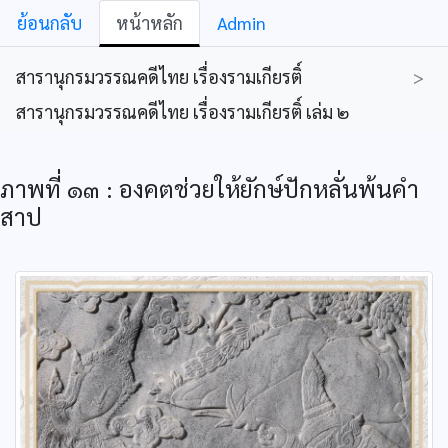
ย้อนกลับ
หน้าหลัก
Admin
สารานุกรมวรรณคดีไทย เรื่องรามเกียรติ์
>
สารานุกรมวรรณคดีไทย เรื่องรามเกียรติ์ เล่ม ๒
ภาพที่ ๑๓ : องคตช่วยให้ยักษ์ปักหลั่นพ้นคำ
สาป