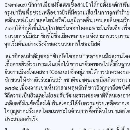
Crémieux) นักการเมืองฝรั่งเศสเชื้อสายยิวได้ก่อตั้งองค์กรพัน
กรุงปารีสเพื่อช่วยเหลือชาวยิวที่มีความเสี่ยงในการถูกทำร
หลักแหล่งในปาเลสไตน์หรือในภูมิภาคอื่น เช่น ละตินอเมร
Zion)ได้ก่อตั้งขึ้นในยุโรปตะวันออกโดยเฉพาะในรัสเซีย เพ
ขบวนการนี้มีสมาชิกที่มีชื่อเสียงหลายคน จึงสามารถรวบรว
จุดเริ่มต้นอย่างจริงจังของขบวนการไซออนิสต์
สมาชิกคนสำคัญของ “ชิบบัตไซออน” หลายคนมีผลงานโดดเด่น
เชื้อสายยิวที่รวบรวมเงินเพื่อให้ชาวนายิวอพยพไปตั้งถิ่นฐ
ยิวจากเมืองโอเดสซา (Odessa) ซึ่งอยู่ภายใต้การปกครองของรั
ชักชวนให้ชาวยิวร่วมกันสร้างชาติของตนเองเมื่อเกิดการกวา
๑๘๘๑ เนื่องจากเขาเห็นว่าสาเหตุหลักที่ชาวยิวถูกเกลียดชังคือ
วิถีความเป็นยิวและไม่ยอมรับวัฒนธรรมของชาติที่ตนเองอาศ
เกลียดชังในข้อนี้ลงได้ พินสเคอร์ได้รับความช่วยเหลือจากเ
ใจบุญจากฝรั่งเศส โดยเฉพาะในด้านการซื้อที่ดินในปาเลสไต
ประสบผลสำเร็จ