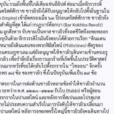
ัน รวมถึงพื้นที่ใกล้เคียงเช่นอียิปต์ ต่อมาเมื่อจักรวรรดิ
คริสต์ศักราช ชาวยิวจึงได้รับอนุญาตให้กลับไปตั้งถิ่นฐานใน
man Empire) เข้ายึดครองเมื่อ ๖๓ ปีก่อนคริสต์ศักราช ชาวยิวจึง
สำคัญที่สุด ได้แก่ กบฏบาร์ค็อกบา (Bar Kokhba Revolt)
น ถูกสังหาร จับขายเป็นทาส ชาวยิวที่รอดชีวิตจึงอพยพออก
ัจจุบันด้วย จักรวรรดิโรมันจึงตอบโต้ด้วยการเรียก “ดินแดน
 ซึ่งหมายถึงดินแดนของพวกฟิลิสไตน์ (Philistines) ศัตรูของ
อนครเยรูซาเลม แต่ยังอนุญาตให้ชาวยิวเดินทางเข้านครเยรู
ว เพื่อรำลึกถึงเรื่องราวเลวร้ายที่เกิดขึ้นในประวัติศาสตร์
นวนมากหวังที่จะได้กลับไปตั้งรกรากใน “ไซออน” อีกครั้ง
ร ๑๘ ข้อ ของชาวยิว ซึ่งในปัจจุบันเพิ่มเป็น ๑๙ ข้อ
มาตรการในการต่อต้านชาวยิวหลายข้อทำให้ชาวยิวจำนวน
ง ระหว่าง ค.ศ. ๑๒๑๐–๑๒๑๑ รับไบ (Rabbi) หรือผู้สอน
้งรกรากในปาเลสไตน์ และหลังจากที่สเปนและโปรตุเกส
กไม่ประสบความสำเร็จในการบังคับให้ชาวยิวเปลี่ยนมา
าเลสไตน์ หลังการอพยพครั้งใหญ่นี้ชาวยิวยังคงเดินทางไป