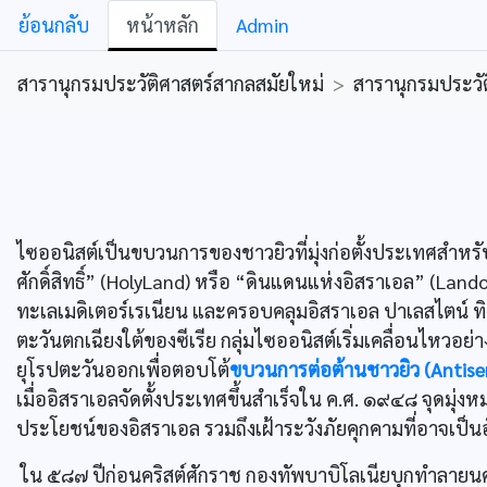
ย้อนกลับ
หน้าหลัก
Admin
สารานุกรมประวัติศาสตร์สากลสมัยใหม่
>
สารานุกรมประวัต
ไซออนิสต์เป็นขบวนการของชาวยิวที่มุ่งก่อตั้งประเทศสำหรั
ศักดิ์สิทธิ์” (HolyLand) หรือ “ดินแดนแห่งอิสราเอล” (Lando
ทะเลเมดิเตอร์เรเนียน และครอบคลุมอิสราเอล ปาเลสไตน์ 
ตะวันตกเฉียงใต้ของซีเรีย กลุ่มไซออนิสต์เริ่มเคลื่อนไหวอ
ยุโรปตะวันออกเพื่อตอบโต้
ขบวนการต่อต้านชาวยิว (Antise
เมื่ออิสราเอลจัดตั้งประเทศขึ้นสำเร็จใน ค.ศ. ๑๙๔๘ จุดมุ
ประโยชน์ของอิสราเอล รวมถึงเฝ้าระวังภัยคุกคามที่อาจเป็
ใน ๕๘๗ ปีก่อนคริสต์ศักราช กองทัพบาบิโลเนียบุกทำลายนคร