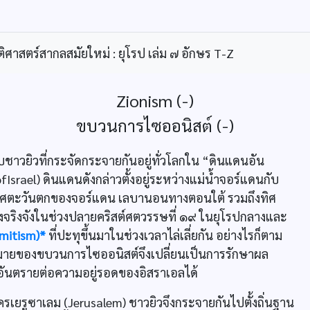
ิศาสตร์สากลสมัยใหม่ : ยุโรป เล่ม ๗ อักษร T-Z
Zionism (-)
ขบวนการไซออนิสต์ (-)
บชาวยิวที่กระจัดกระจายกันอยู่ทั่วโลกใน “ดินแดนอัน
fIsrael) ดินแดนดังกล่าวตั้งอยู่ระหว่างแม่น้ำจอร์แดนกับ
ทิศตะวันตกของจอร์แดน เลบานอนทางตอนใต้ รวมถึงทิศ
ย่างจริงจังในช่วงปลายคริสต์ศตวรรษที่ ๑๙ ในยุโรปกลางและ
mitism)*
ที่ปะทุขึ้นมาในช่วงเวลาไล่เลี่ยกัน อย่างไรก็ตาม
่งหมายของขบวนการไซออนิสต์จึงเปลี่ยนเป็นการรักษาผล
นอันตรายต่อความอยู่รอดของอิสราเอลได้
เยรูซาเลม (Jerusalem) ชาวยิวจึงกระจายกันไปตั้งถิ่นฐาน