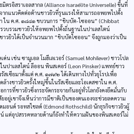
ธมิตรอิสราเอลสากล (Alliance Isaraélite Universelle) ขึ้นที่
้ายจากแนวคิดต่อต้านชาวยิวที่รุนแรงให้สามารถอพยพไปตั้ง
ิกา ใน ค.ศ. ๑๘๘๑ ขบวนการ “ชิบบัต-ไซออน” (Chibbat
ื่อรวบรวมชาวยิวให้อพยพไปตั้งถิ่นฐานในปาเลสไตน์
มชาวยิวได้เป็นจำนวนมาก “ชิบบัตไซออน” จึงถูกมองว่าเป็น
 เช่น ซามูเอล โมฮีเลเวอร์ (Samuel Mohilever) ชาวโปล
านในปาเลสไตน์ ลีออน พินสเคอร์ (Leon Pinsker) แพทย์ชาว
สเซียมาตั้งแต่ ค.ศ. ๑๗๙๒ ได้เดินทางไปทั่วยุโรปเพื่อ
ดล้างชาวยิวครั้งใหญ่ขึ้นในรัสเซียและโอเดสซาใน ค.ศ.
การที่ชาวยิวซึ่งกระจัดกระจายกันอยู่ทั่วโลกยังคงยึดมั่นกับ
ัยอยู่เขาจึงเห็นว่าการมีชาติเป็นของตนเองจะช่วยลดความ
อดมอนด์ รอทสไชลด์ (Edmond Rothschild) นักธุรกิจชาวยิวผู้
น์ แต่อุปสรรคหลายด้านก็ยังทำให้ความฝันของพินสเคอร์ไม่