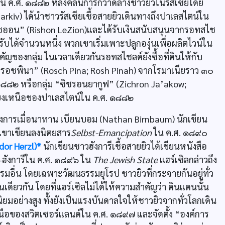
ึ้นใน ค.ศ. ๑๘๘๒ หลังคลื่นการกวาดล้างชาวยิวในรัสเซียโดย
kiv) ได้นำชาวรัสเซียเชื้อสายยิวเดินทางถึงปาเลสไตน์ใน
อไซออน” (Rishon LeZion)และได้รับเงินสนับสนุนจากรอทสไช
รับได้จำนวนหนึ่ง พวกเขาเริ่มเพาะปลูกองุ่นเพื่อผลิตไวน์ใน
ของกลุ่ม ในเวลาเดียวกันรอทสไชลด์ยังซื้อที่ดินให้กับ
ม “รอชพินา” (Rosch Pina; Rosh Pinah) จากโรมาเนียราว ๓๐
๘๘๒ หรือกลุ่ม “ซิชรอนยากูฟ” (Zichron Ja’akow;
ฉียงเหนือของปาเลสไตน์ใน ค.ศ. ๑๘๘๒
็นทางการเมื่อนาทาน เบียนบอม (Nathan Birnbaum) นักเขียน
่เขาเขียนลงนิตยสาร
Selbst-Emancipation
ใน ค.ศ. ๑๘๙๐
dor Herzl)*
นักเขียนชาวฮังการีเชื้อสายยิวได้เขียนหนังสือ
ฮังการีใน ค.ศ. ๑๘๙๖ ใน
The Jewish State
แฮร์เซิลกล่าวถึง
มอื่น โดยเฉพาะวัฒนธรรมยุโรป ชาวยิวที่กระจายกันอยู่ทั่ว
ดียวกัน โดยที่แฮร์เซิลไม่ได้ให้ความสำคัญว่า ดินแดนนั้น
ิยมอย่างสูง ทั้งยังเป็นแรงบันดาลใจให้ชาวยิวจากทั่วโลกเดิน
นือของสวิตเซอร์แลนด์ใน ค.ศ. ๑๘๙๗ และจัดตั้ง “องค์การ