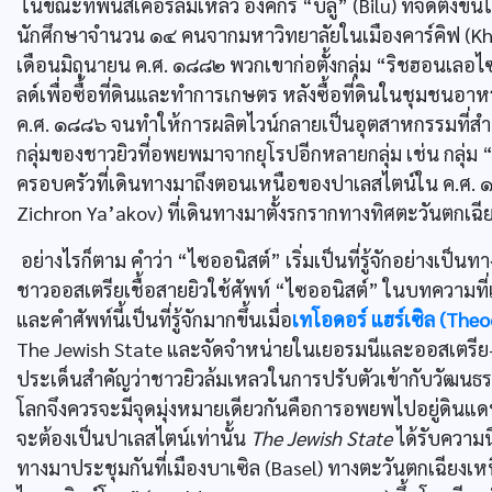
ในขณะที่พินสเคอร์ล้มเหลว องค์กร “บิลู” (Bilu) ที่จัดตั้งข
นักศึกษาจำนวน ๑๔ คนจากมหาวิทยาลัยในเมืองคาร์คิฟ (Khar
เดือนมิถุนายน ค.ศ. ๑๘๘๒ พวกเขาก่อตั้งกลุ่ม “ริชฮอนเล
ลด์เพื่อซื้อที่ดินและทำการเกษตร หลังซื้อที่ดินในชุมชนอาห
ค.ศ. ๑๘๘๖ จนทำให้การผลิตไวน์กลายเป็นอุตสาหกรรมที่สำคัญ
กลุ่มของชาวยิวที่อพยพมาจากยุโรปอีกหลายกลุ่ม เช่น กลุ่
ครอบครัวที่เดินทางมาถึงตอนเหนือของปาเลสไตน์ใน ค.ศ. ๑
Zichron Ya’akov) ที่เดินทางมาตั้งรกรากทางทิศตะวันตกเ
อย่างไรก็ตาม คำว่า “ไซออนิสต์” เริ่มเป็นที่รู้จักอย่างเป
ชาวออสเตรียเชื้อสายยิวใช้ศัพท์ “ไซออนิสต์” ในบทความที
และคำศัพท์นี้เป็นที่รู้จักมากขึ้นเมื่อ
เทโอดอร์ แฮร์เซิล (Theo
The Jewish State และจัดจำหน่ายในเยอรมนีและออสเตรีย-
ประเด็นสำคัญว่าชาวยิวล้มเหลวในการปรับตัวเข้ากับวัฒนธรร
โลกจึงควรจะมีจุดมุ่งหมายเดียวกันคือการอพยพไปอยู่ดินแดนเ
จะต้องเป็นปาเลสไตน์เท่านั้น
The Jewish State
ได้รับความน
ทางมาประชุมกันที่เมืองบาเซิล (Basel) ทางตะวันตกเฉียงเห