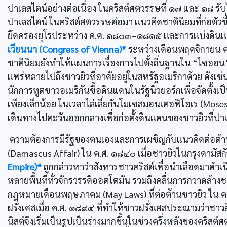
ปาเลสไตน์อย่างต่อเนื่อง ในคริสต์ศตวรรษที่ ๑๗ และ ๑๘ รั
ปาเลสไตน์ ในคริสต์ศตวรรษต่อมา แนวคิดชาตินิยมที่ก่อตัวขึ้
ยึดครองยุโรประหว่าง ค.ศ. ๑๘๐๓–๑๘๑๕ และการแบ่งดินแดน
เวียนนา (Congress of Vienna)*
ระหว่างเดือนพฤศจิกายน 
ชาตินิยมยังทำให้แผนการเรื่องการไปตั้งถิ่นฐานใน “ไซออน
แพร่หลายไปถึงชาวยิวที่อาศัยอยู่ในสหรัฐอเมริกาด้วย ดัง
นักการทูตชาวอเมริกันซื้อดินแดนในรัฐนิวยอร์กเพื่อจัดตั้
เพียงเล็กน้อย ในเวลาไล่เลี่ยกันโมเซสมอนเตอฟิโอเร (Mose
เดินทางไปตะวันออกกลางเพื่อก่อตั้งดินแดนของชาวยิวที่ปา
ความต้องการมีรัฐของตนเองและการเผชิญกับแนวคิดต่อต้านชาว
(Damascus Affair) ใน ค.ศ. ๑๘๔๐ เมื่อชาวยิวในกรุงดามั
Empire)*
ถูกกล่าวหาว่าสังหารชาวคริสต์เพื่อนำเลือดมาดำ
หลายพื้นที่ทั่วจักรวรรดิออตโตมัน รวมถึงคลื่นการกวาดล้
กฎหมายเดือนพฤษภาคม (May Laws) ที่ต่อต้านชาวยิว ใน 
ฝรั่งเศสเมื่อ ค.ศ. ๑๘๙๔ ที่ทำให้ชาวฝรั่งเศสประณามว่า
นิสต์จึงเริ่มเป็นรูปเป็นร่างมากขึ้นในช่วงครึ่งหลังของคริ