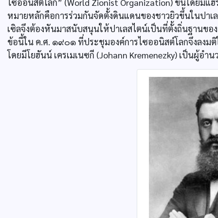
ไซออนิสต์โลก” (World Zionist Organization) ขึ้นโดยมีแฮร์
หมายหลักคือการร่วมกันจัดตั้งดินแดนของชาวยิวขึ้นในปาเลสไ
เซิลจึงต้องหันมาสนับสนุนให้ปาเลสไตน์เป็นที่ตั้งถิ่นฐานข
ข้อนี้ใน ค.ศ. ๑๙๐๑ ที่ประชุมองค์การไซออนิสต์โลกจึงลงมติให
โดยมีโยฮันน์ เครเมเนซกี (Johann Kremenezky) เป็นผู้อ