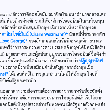
ศ. ๑๙๑๔ จักรวรรดิออตโตมัน สมาชิกฝ่ายมหาอำนาจกลางและ
สัมพันธมิตรต่างชักชวนให้องค์การไซออนิสต์โลกสนับสนุน
ลือกที่จะสนับสนุนอังกฤษ เนื่องจากเห็นว่าอังกฤษจะ
ก
คาอิม ไวซ์มันน์ (Chaim Weizmann)*
นักเคมีที่ช่วยกองทัพ
(Lloyd George)*
ของอังกฤษและในวันที่ ๒ พฤศจิกายน ค.ศ.
มนตรีว่าการกระทรวงการต่างประเทศอังกฤษได้มีหนังสือรับ
ild) นายธนาคารและผู้สนับสนุนขบวนการไซออนิสต์ชื่อดัง ว่า
เองขึ้นในปาเลสไตน์ เอกสารนี้ต่อมาเรียกว่า
ปฏิญญาบัลฟ
ำประกาศนี้ว่าเป็นเสมือนคำมั่นสัญญาจากอังกฤษเมื่อ
ons)*
ได้มอบสิทธิในการดูแลปาเลสไตน์ให้อังกฤษ โดยที่
จัดตั้งรัฐของชาวยิว
ันออกกลาง รวมถึงความต้องการของชาวอาหรับที่จะจัดตั้ง
น ทำให้ความต้องการของขบวนการไซออนิสต์สำเร็จได้ยาก
ซออนิสต์เป็นอุปสรรคสำหรับพวกตน เมื่อรัฐบาลอังกฤษแต่ง