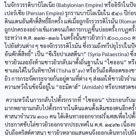
ในจักรวรรดิบาบิโลเนีย (Babylonian Empire) หรืออิรักในปัจจุบ
เปอร์เซีย (Persian Empire) รุกรานบาบิโลเนียใน ๕๔๐ ปีก่อน
ดินแดนอันศักดิ์สิทธิ์อีกครั้ง แต่เมื่อถูกจักรวรรดิโรมัน (Ro
ถูกปกครองอย่างเข้มงวดจนเกิดการกบฏขึ้นบ่อยครั้ง กบฏครั้ง
ระหว่าง ค.ศ. ๑๓๒–๑๓๖ ในครั้งนั้นชาวยิวกว่า ๕๐๐,๐๐๐ ค
ไปยังส่วนต่าง ๆ ของจักรวรรดิโรมัน ซึ่งรวมถึงทวีปยุโรปในป
อันศักดิ์สิทธิ์” เป็น “ซีเรียปาเลสตีนา” (Syria Palaestina)
ชาวยิวและยังห้ามชาวยิวกลับมาตั้งถิ่นฐานใน “ไซออน” หรื
ซาเลมได้ในวันทิชาบัฟ (Tisha B’av) หรือวันถือศีลอดของชาวยิ
ยิว การกระจัดกระจายกันอยู่ตามที่ต่าง ๆ ส่งผลให้ชาวยิวจำ
ความหวังในข้อนี้อยู่ใน “อะมิดาฮ์” (Amidah) หรือบทสวดขอพ
ความหวังในการกลับไปตั้งรกรากที่ “ไซออน” ประกอบกับ
มากพยายามกลับไปตั้งรกรากในดินแดนดั้งเดิมของตนอีกครั้
ศาสนาจำนวน ๓๐๐ คน ได้เดินทางออกจากฝรั่งเศสเพื่อไปตั
ประกาศขับไล่ชาวยิวออกจากประเทศใน ค.ศ. ๑๔๙๒ เนื่องจา
นับถือคริสต์ศาสนา ชาวยิวหลายแสนคนจึงออกเดินทางไปยังป