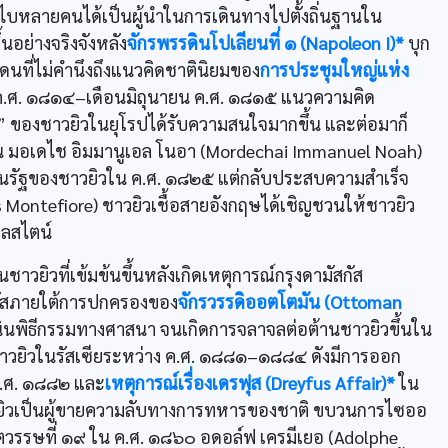
บไบหลายคนได้เป็นผู้นำในการเดินทางไปตั้งถิ่นฐานใน
นอย่างจริงจังหลัง
จักรพรรดินโปเลียนที่ ๑ (Napoleon I)*
บุก
ที่ไม่คำนึงถึงแนวคิดชาตินิยมของ
การประชุมใหญ่แห่ง
ค.ศ. ๑๘๑๔–เดือนมิถุนายน ค.ศ. ๑๘๑๕ แนวความคิด
” ของชาวยิวในยุโรปได้รับความสนใจมากขึ้น และต่อมาก็
เช่น มอเดไช อิมมานูเอล โนอา (Mordechai Immanuel Noah)
งเป็นรัฐของชาวยิวใน ค.ศ. ๑๘๒๕ แต่กลับประสบความสำเร็จ
s Montefiore) ชาวยิวเชื้อสายอังกฤษได้เชิญชวนให้ชาวยิว
เลสไตน์
ยิวที่เข้มข้นขึ้นหลังเกิดเหตุการณ์กรุงดามัสกัส
สกัสภายใต้การปกครองของ
จักรวรรดิออตโตมัน (Ottoman
เนินพิธีกรรมทางศาสนา จนเกิดการจลาจลต่อต้านชาวยิวขึ้นใน
างชาวยิวในรัสเซียระหว่าง ค.ศ. ๑๘๘๑–๑๘๘๔ ดังมีการออก
ค.ศ. ๑๘๘๒ และ
เหตุการณ์เรื่องเดรฟุส (Dreyfus Affair)*
ใน
ชาวยิวเป็นผู้ขายความลับทางการทหารของชาติ ขบวนการไซออ
สต์ศตวรรษที่ ๑๙ ใน ค.ศ. ๑๘๖๐ อดอล์ฟ เครมีเยอ (Adolphe