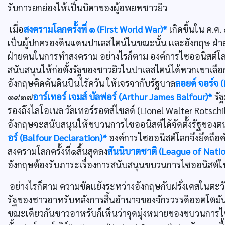
รับการยกย่องให้เป็นบิดาของผู้อพยพชาวยิว
เมื่อ
สงครามโลกครั้งที่ ๑ (First World War)*
เกิดขึ้นใน ค.
เป็นผู้ปกครองดินแดนปาเลสไตน์ในขณะนั้น และอังกฤษ ฝ่าย
ฝ่ายตนในการทำสงคราม อย่างไรก็ตาม องค์การไซออนิสต์โลกเ
สนับสนุนให้ก่อตั้งรัฐของชาวยิวในปาเลสไตน์ได้พวกเขาเลือ
อังกฤษคิดค้นดินปืนไร้ควัน ให้เจรจากับรัฐบาล
ลอยด์ จอร์จ 
๑๙๑๗
อาร์เทอร์ เจมส์ บัลฟอร์ (Arthur James Balfour)*
รัฐ
รองถึงไลโอเนล วัลเทอร์รอตส์ไชลด์ (Lionel Walter Rotsch
อังกฤษจะสนับสนุนให้ขบวนการไซออนิสต์ได้จัดตั้งรัฐของตน
อร์ (Balfour Declaration)*
องค์การไซออนิสต์โลกจึงยึดถือค
สงครามโลกครั้งที่๑สิ้นสุดลง
สันนิบาตชาติ (League of Nati
อังกฤษต้องรับภาระเรื่องการสนับสนุนขบวนการไซออนิสต์ให้
อย่างไรก็ตาม ความขัดแย้งระหว่างอังกฤษกับฝรั่งเศสในตะว
รัฐของชาวอาหรับหลังการสิ้นอำนาจของจักรวรรดิออตโตมั
ขณะเดียวกันชาวอาหรับก็เห็นว่าจุดมุ่งหมายของขบวนการไ