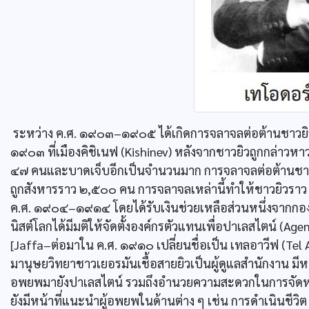
ระหว่าง ค.ศ. ๑๙๐๓–๑๙๐๕ ได้เกิดการจลาจลต่อต้านชาวยิวค
๑๙๐๓ ที่เมืองคิชิเนฟ (Kishinev) หลังจากชาวยิวถูกกล่าวหา
๔๗ คนและบาดเจ็บอีกเป็นจำนวนมาก การจลาจลต่อต้านชาวยิวครั
ถูกสังหารราว ๒,๕๐๐ คน การจลาจลเหล่านี้ทำให้ชาวยิวร
ค.ศ. ๑๙๐๔–๑๙๑๔ โดยได้รับเงินช่วยเหลือส่วนหนึ่งจากกองท
นิสต์โลกได้มีมติให้จัดตั้งองค์กรตัวแทนเพื่อปาเลสไตน์ (Age
[Jaffa–ต่อมาใน ค.ศ. ๑๙๑๐ เปลี่ยนชื่อเป็น เทลอาวีฟ (Tel A
มานุษยวิทยาชาวเยอรมันเชื้อสายยิวเป็นผู้ดูแลสำนักงาน มีหน
อพยพมายังปาเลสไตน์ รวมถึงอำนวยความสะดวกในการจัดหา
ยังมีหน้าที่แนะนำผู้อพยพในด้านต่าง ๆ เช่น การดำเนินชี