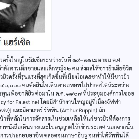
รั้งใหญ่ในรัสเซียระหว่างวันที่ ๑๙–๒๑ เมษายน ค.ศ.
ว่าสังหารเด็กชายและเด็กหญิง ๒ คน ส่งผลให้ชาวยิวเสียชีวิต
้งที่รุนแรงที่สุดเกิดขึ้นที่เมืองโอเดสซาทำให้มีชาวยิว
าว ๔๐,๐๐๐ คนตัดสินใจเดินทางอพยพไปปาเลสไตน์ระหว่าง
ุนเพื่อชาติยิว ต่อมาใน ค.ศ. ๑๙๐๗ ที่ประชุมองค์การไซออ
ncy for Palestine) โดยมีสำนักงานใหญ่อยู่ที่เมืองจัฟฟา
viv)] และมีอาเธอร์ รัพพิน (Arthur Ruppin) นัก
้าที่หลักในการจัดสรรเงินช่วยเหลือให้แก่ชาวยิวที่ต้องการ
หนังสือเดินทางและใบอนุญาตให้เข้าประเทศ นอกจากนั้น
วิต การประกอบอาชีพ ตลอดจนภาษาฮิบรู จนทำให้รัพพินได้