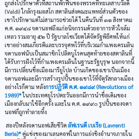
ถูกส่งไปรักษาตัวที่สถานพักฟื้นของพรรคที่ทะเลสาบวัลดี
(Valdi) ใกล้กรุงมอสโก สตาลินส่งคณะแพทย์ส่วนตัวของ
เขาไปรักษาแต่ไม่สามารถช่วยได้ ในคืนวันที่ ๓๑ สิงหาคม
ค.ศ. ๑๙๔๘ จดานอฟถึงแก่อนิจกรรมด้วยอาการหัวใจล้ม
เหลว รวมอายุ ๕๒ ปี รัฐบาลโซเวียตได้จัดรัฐพิธีศพให้แก่
เขาอย่างสมเกียรติและบรรจุศพไว้ที่บริเวณกำแพงเครมลิน
จดานอฟนับเป็นสมาชิกโปลิตบูโรคนสุดท้ายของสตาลินที่
ได้รับการฝังไว้ที่กำแพงเครมลินในฐานะรัฐบุรุษ นอกจากนี้
มีการเปลี่ยนชื่อเมืองมารียูโปล บ้านเกิดของเขาเป็นเมือง
จดานอฟและมีการสร้างรูปปั้นของเขาไว้ที่จัตุรัสกลางเมือง
อย่างไรก็ตาม หลัง
การปฏิวัติ ค.ศ. ๑๙๘๙ (Revolutions of
1989)*
ในประเทศยุโรปตะวันออกมีการนำชื่อเดิมของ
เมืองกลับมาใช้อีกครั้ง และใน ค.ศ. ๑๙๙๐ รูปปั้นของจดา
นอฟก็ถูกทำลายทิ้ง
สองปีหลังจดานอฟเสียชีวิต
ลัฟเรนตี เบเรีย (Lavrenti
Beria)*
คู่แข่งของมาเลนคอฟในการแย่งชิงอำนาจภายใน