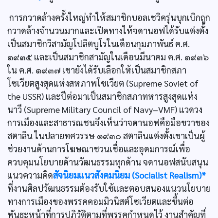
การกวาดล้างครั้งใหญ่ทำให้สมาชิกบอลเชวิครุ่นบุกเบิกถูก
กวาดล้างจำนวนมากและเปิดทางให้จดานอฟได้รับแต่งตั้ง
เป็นสมาชิกวิสามัญโปลิตบูโรในเดือนกุมภาพันธ์ ค.ศ.
๑๙๓๕ และเป็นสมาชิกสามัญในเดือนมีนาคม ค.ศ. ๑๙๓๖
ใน ค.ศ. ๑๙๓๗ เขายังได้รับเลือกให้เป็นสมาชิกสภา
โซเวียตสูงสุดแห่งสหภาพโซเวียต (Supreme Soviet of
the USSR) และปีต่อมาเป็นสมาชิกสภาทหารสูงสุดแห่ง
นาวี (Supreme Military Council of Navy–VMF) แวดวง
การเมืองและสาธารณชนจึงเห็นว่าจดานอฟคือมือขวาของ
สตาลิน ในปลายทศวรรษ ๑๙๓๐ สตาลินแต่งตั้งเขาเป็นผู้
ช่วยงานด้านการโฆษณาชวนเชื่อและอุดมการณ์เพื่อ
ควบคุมนโยบายด้านวัฒนธรรมทุกด้าน จดานอฟสนับสนุน
แนวความคิด
สัจนิยมแนวสังคมนิยม (Socialist Realism)*
ที่งานศิลปวัฒนธรรมต้องรับใช้และตอบสนองแนวนโยบาย
ทางการเมืองของพรรคคอมมิวนิสต์โซเวียตและขึ้นต่อ
พันธะหน้าที่การปฏิวัติตามที่พรรคกำหนดไว้ งานสำคัญที่