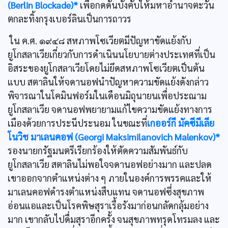
(Berlin Blockade)*
เพื่อกดดันบังคับให้มหาอำนาจตะวัน
ตกละทิ้งกรุงเบอร์ลินเป็นการถาวร
ใน ค.ศ. ๑๙๔๘ สหภาพโซเวียตมีปัญหาขัดแย้งกับ
ยูโกสลาเวียเกี่ยวกับการดำเนินนโยบายต่างประเทศที่เป็น
อิสระของยูโกสลาเวียโดยไม่ยึดสหภาพโซเวียตเป็นต้น
แบบ สตาลินให้จดานอฟนำปัญหาความขัดแย้งดังกล่าว
พิจารณาในโคมินฟอร์มในเดือนมิถุนายนเพื่อประณาม
ยูโกสลาเวีย จดานอฟพยายามแก้ไขความขัดแย้งทางการ
เมืองด้วยการประนีประนอม ในขณะที่
เกออร์กี มัคซีมีเลีย
โนวิช มาเลนคอฟ (Georgi Maksimilanovich Malenkov)*
รองนายกรัฐมนตรีเรียกร้องให้ตัดความสัมพันธ์กับ
ยูโกสลาเวีย สตาลินไม่พอใจจดานอฟอย่างมาก และปลด
เขาออกจากตำแหน่งต่าง ๆ ภายในองค์การพรรคและให้
มาเลนคอฟดำรงตำแหน่งสืบแทน จดานอฟซึ่งสุขภาพ
อ่อนแอและเป็นโรคพิษสุราเรื้อรังมาก่อนกลัดกลุ้มอย่าง
มาก เขากลับไปดื่มสุราอีกครั้ง จนสุขภาพทรุดโทรมลง และ