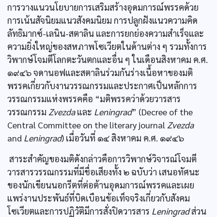
การวางแนวนโยบายการเสริมสร้างอุดมการณ์พรรคด้วย
การเน้นสัจนิยมแนวสังคมนิยม การปลูกฝังแนวความคิด
ลัทธิมากซ์-เลนิน-สตาลิน และการยกย่องความสำเร็จและ
ความยิ่งใหญ่ของสหภาพโซเวียตในด้านต่าง ๆ รวมทั้งการ
วิพากษ์โจมตีโลกตะวันตกและอื่น ๆ ในเดือนสิงหาคม ค.ศ.
๑๙๔๖ จดานอฟและสตาลินร่วมกันร่างเนื้อหาของมติ
พรรคเกี่ยวกับงานวรรณกรรมและประกาศเป็นหลักการ
วรรณกรรมแห่งพรรคคือ “มติพรรคว่าด้วยวารสาร
วรรณกรรม
Zvezda
และ
Leningrad
” (Decree of the
Central Committee on the literary journal
Zvezda
and
Leningrad
) เมื่อวันที่ ๑๔ สิงหาคม ค.ศ. ๑๙๔๖
สาระสำคัญของมติดังกล่าวคือการวิพากษ์วิจารณ์โจมตี
วารสารวรรณกรรมที่มีชื่อเสียงทั้ง ๒ ฉบับว่า เสนอทัศนะ
ของนักเขียนนอกรีตที่ต่อต้านอุดมการณ์พรรคและเผย
แพร่งานประพันธ์ที่บิดเบือนข้อเท็จจริงเกี่ยวกับสังคม
โซเวียตและการปฏิวัติมีการสั่งปิดวารสาร
Leningrad
ส่วน