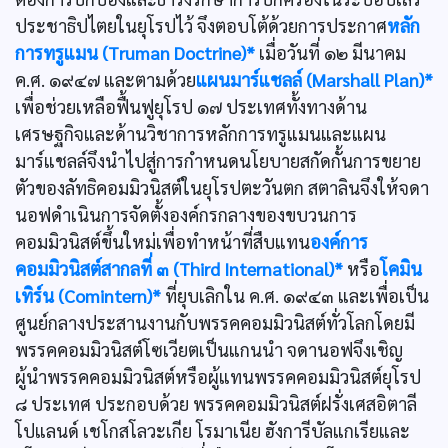
ประชาธิปไตยในยุโรปไว้ จึงตอบโต้ด้วยการประกาศ
หลัก
การทรูแมน (Truman Doctrine)*
เมื่อวันที่ ๑๒ มีนาคม
ค.ศ. ๑๙๔๗ และตามด้วย
แผนมาร์แชลล์ (Marshall Plan)*
เพื่อช่วยเหลือฟื้นฟูยุโรป ๑๗ ประเทศทั้งทางด้าน
เศรษฐกิจและด้านวิชาการหลักการทรูแมนและแผน
มาร์แชลล์จึงนำไปสู่การกำหนดนโยบายสกัดกั้นการขยาย
ตัวของลัทธิคอมมิวนิสต์ในยุโรปตะวันตก สตาลินจึงให้จดา
นอฟดำเนินการจัดตั้งองค์กรกลางของขบวนการ
คอมมิวนิสต์ขึ้นใหม่เพื่อทำหน้าที่สืบแทน
องค์การ
คอมมิวนิสต์สากลที่ ๓ (Third International)*
หรือ
โคมิน
เทิร์น (Comintern)*
ที่ยุบเลิกใน ค.ศ. ๑๙๔๓ และเพื่อเป็น
ศูนย์กลางประสานงานกับพรรคคอมมิวนิสต์ทั่วโลกโดยมี
พรรคคอมมิวนิสต์โซเวียตเป็นแกนนำ จดานอฟจึงเชิญ
ผู้นำพรรคคอมมิวนิสต์หรือผู้แทนพรรคคอมมิวนิสต์ยุโรป
๘ ประเทศ ประกอบด้วย พรรคคอมมิวนิสต์ฝรั่งเศสอิตาลี
โปแลนด์ เชโกสโลวะเกีย โรมาเนีย ฮังการีบัลแกเรียและ