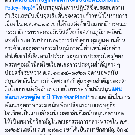
Policy–Nep)*
ให้บรรลุผลในทางปฏิบัติซึ่งประสบความ
สำเร็จและนับเป็นจุดเริ่มต้นของความก้าวหน้าในงานการ
เมือง ใน ค.ศ. ๑๙๒๔ เขาได้รับแต่งตั้งเป็นเลขาธิการคณะ
กรรมาธิการพรรคคอมมิวนิสต์โซเวียตส่วนภูมิภาคนิจนี
นอฟโกรอด (Nizhni Novgorod) ซึ่งควบคุมดูแลงานด้าน
การค้าและอุตสาหกรรมในภูมิภาคนี้ ตำแหน่งดังกล่าว
ทำให้เขาได้เดินทางไปร่วมประชุมการประชุมใหญ่ของ
พรรคคอมมิวนิสต์โซเวียตและการประชุมสำคัญต่าง ๆ
บ่อยครั้ง ระหว่าง ค.ศ. ๑๙๒๔–๑๙๒๗ จดานอฟสนับ
สนุนสตาลินในการกำจัดตรอตสกี คู่แข่งคนสำคัญของสตา
ลินในการแย่งชิงอำนาจภายในพรรค ทั้งสนับสนุน
แผน
พัฒนาเศรษฐกิจ ๕ ปี (Five Year Plan)*
ของสตาลินในการ
พัฒนาอุตสาหกรรมหนักเพื่อเปลี่ยนระบบเศรษฐกิจ
โซเวียตเป็นแบบสังคมนิยมสตาลินจึงสนับสนุนจดานอฟ
ให้เป็นสมาชิกวิสามัญในคณะกรรมการกลางพรรคใน ค.ศ.
๑๙๒๕ และใน ค.ศ. ๑๙๓๐ เขาได้เป็นสมาชิกสามัญ อีก ๔