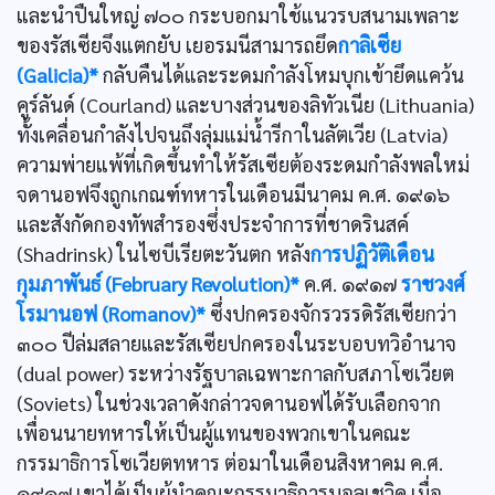
และนำปืนใหญ่ ๗๐๐ กระบอกมาใช้แนวรบสนามเพลาะ
ของรัสเซียจึงแตกยับ เยอรมนีสามารถยึด
กาลิเซีย
(Galicia)*
กลับคืนได้และระดมกำลังโหมบุกเข้ายึดแคว้น
คูร์ลันด์ (Courland) และบางส่วนของลิทัวเนีย (Lithuania)
ทั้งเคลื่อนกำลังไปจนถึงลุ่มแม่น้ำรีกาในลัตเวีย (Latvia)
ความพ่ายแพ้ที่เกิดขึ้นทำให้รัสเซียต้องระดมกำลังพลใหม่
จดานอฟจึงถูกเกณฑ์ทหารในเดือนมีนาคม ค.ศ. ๑๙๑๖
และสังกัดกองทัพสำรองซึ่งประจำการที่ชาดรินสค์
(Shadrinsk) ในไซบีเรียตะวันตก หลัง
การปฏิวัติเดือน
กุมภาพันธ์ (February Revolution)*
ค.ศ. ๑๙๑๗
ราชวงศ์
โรมานอฟ (Romanov)*
ซึ่งปกครองจักรวรรดิรัสเซียกว่า
๓๐๐ ปีล่มสลายและรัสเซียปกครองในระบอบทวิอำนาจ
(dual power) ระหว่างรัฐบาลเฉพาะกาลกับสภาโซเวียต
(Soviets) ในช่วงเวลาดังกล่าวจดานอฟได้รับเลือกจาก
เพื่อนนายทหารให้เป็นผู้แทนของพวกเขาในคณะ
กรรมาธิการโซเวียตทหาร ต่อมาในเดือนสิงหาคม ค.ศ.
๑๙๑๗ เขาได้เป็นผู้นำคณะกรรมาธิการบอลเชวิค เมื่อ