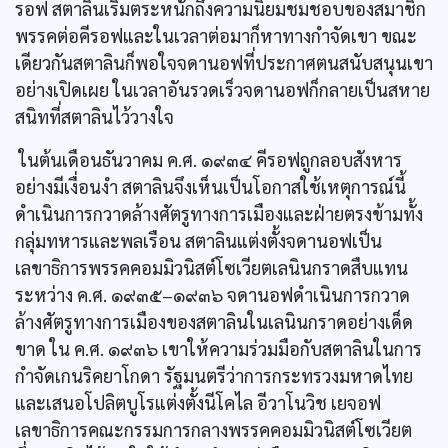
รอฟ สตาลินเริ่มตระหนักถึงความนิยมชมชอบของสมาชิก
พรรคต่อคีรอฟและในเวลาต่อมาก็หาทางกำจัดเขา ขณะ
เดียวกันสตาลินก็พอใจจดานอฟที่ประกาศตนสนับสนุนเขา
อย่างเปิดเผย ในเวลาอันรวดเร็วจดานอฟก็กลายเป็นสหาย
สนิทที่สตาลินไว้วางใจ
ในต้นเดือนธันวาคม ค.ศ. ๑๙๓๔ คีรอฟถูกลอบสังหาร
อย่างมีเงื่อนงำ สตาลินจึงเห็นเป็นโอกาสใช้เหตุการณ์นี้
ดำเนินการกวาดล้างศัตรูทางการเมืองและฝ่ายตรงข้ามทั้ง
กลุ่มทหารและพลเรือน สตาลินแต่งตั้งจดานอฟเป็น
เลขาธิการพรรคคอมมิวนิสต์โซเวียตเลนินกราดสืบแทน
ระหว่าง ค.ศ. ๑๙๓๕–๑๙๓๖ จดานอฟดำเนินการกวาด
ล้างศัตรูทางการเมืองของสตาลินในเลนินกราดอย่างเด็ด
ขาด ใน ค.ศ. ๑๙๓๖ เขาให้ความร่วมมือกับสตาลินในการ
กำจัดเกนริคยาโกดา รัฐมนตรีว่าการกระทรวงมหาดไทย
และเสนอโปลิตบูโรแต่งตั้งนีโคไล อีวาโนวิช เยจอฟ
เลขาธิการคณะกรรมการกลางพรรคคอมมิวนิสต์โซเวียต