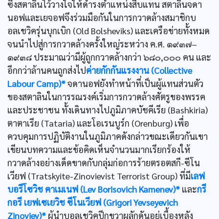
ซึ่งสตาลินไว้วางใจให้ดำรงตำแหน่งสืบแทน สตาลินจดา
นอฟและเยจอฟจึงร่วมมือกันในการกวาดล้างสมาชิกบ
อลเชวิครุ่นบุกเบิก (Old Bolsheviks) และเครือข่ายทั้งหมด
จนนำไปสู่การกวาดล้างครั้งใหญ่ระหว่าง ค.ศ. ๑๙๓๗–
๑๙๓๘ ประมาณว่ามีผู้ถูกกวาดล้างกว่า ๖๘๐,๐๐๐ คน และ
อีกกว่าล้านคนถูกส่งไป
ค่ายกักกันแรงงาน (Collective
Labour Camp)*
จดานอฟยังทำหน้าที่เป็นผู้แทนส่วนตัว
ของสตาลินในการรณรงค์เริ่มการกวาดล้างศัตรูของพรรค
และประชาชน ทั้งเดินทางไปภูมิภาคบัชคีเรีย (Bashkiria)
ตาตาเรีย (Tataria) และโอเรนบูร์ก (Orenburg) เพื่อ
ควบคุมการปฏิบัติงานในภูมิภาคดังกล่าวขณะเดียวกันเขา
เขียนบทความและข้อคิดเห็นจำนวนมากเรียกร้องให้
กวาดล้างอย่างเด็ดขาดกับกลุ่มก่อการร้ายตรอตสกี-ซีโน
เวียฟ (Tratskyite-Zinovievist Terrorist Group) ที่มี
เลฟ
บอรีโซวิช คาเมเนฟ (Lev Borisovich Kamenev)*
และ
กรี
กอรี เยฟเซเยวิช ซีโนเวียฟ (Grigori Yevseyevich
Zinoviev)*
ผู้นำบอลเชวิคปีกขวาผลักดันอยู่เบื้องหลัง