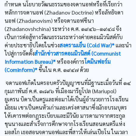
กำหนด นโยบายวัฒนธรรมของจดานอฟหรือที่เรียกว่า
หลักการจดานอฟ (Zhadanov Doctrine) หรือลัทธิจดา
นอฟ (Zhadanovism) หรือจดานอฟชีนา
(Zhadanovshchina) ระหว่าง ค.ศ. ๑๙๔๖–๑๙๔๘ จึง
เป็นการต่อสู้ทางวัฒนธรรมระหว่างค่ายคอมมิวนิสต์กับ
ค่ายประชาธิปไตยในช่วง
สงครามเย็น (Cold War)*
และนำ
ไปสู่การจัดตั้ง
สำนักข่าวสารคอมมิวนิสต์ (Communist
Information Bureau)*
หรือองค์การ
โคมินฟอร์ม
(Cominform)*
ขึ้นใน ค.ศ. ๑๙๔๗ ด้วย
จดานอฟเกิดในครอบครัวปัญญาชนที่มีฐานะเมื่อวันที่ ๑๔
กุมภาพันธ์ ค.ศ. ๑๘๙๖ ที่เมืองมารียูโปล (Mariupol)
ยูเครน บิดาเป็นครูและต่อมาได้เป็นผู้อำนวยการโรงเรียน
มัธยม เขาเป็นคนหัวเก่าและเคร่งศาสนาซึ่งมักอบรมบุตร
ให้เคารพต่อกฎระเบียบและมีวินัย มารดามาจากตระกูล
ขุนนางและสำเร็จการศึกษาจากโรงเรียนสอนดนตรีแห่ง
มอสโก เธอสอนจดานอฟและพี่สาวให้เล่นเปียโน ในเวลา