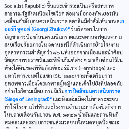
Socialist Republic) ขึ้นและเข้ารวมเป็นเครือสหภาพ
สาธารณรัฐสังคมนิยมโซเวียต ต่อมาเมื่อกองทัพเยอรมัน
เคลื่อนกำลังบุกนครเลนินกราด สตาลินมีคำสั่งให้นายพล
เก
ออร์กี จูคอฟ (Georgi Zhukov)*
รับผิดชอบในการ
บัญชาการป้องกันนครเลนินกราดและจดานอฟดูแลความ
สงบเรียบร้อยภายใน จดานอฟได้ดำเนินการย้ายโรงงาน
อุตสาหกรรมสำคัญกว่า ๘๐ แห่งออกจากเมืองและนำศิลป
วัตถุจากพระราชวังและพิพิธภัณฑ์ต่าง ๆ มาเก็บซ่อนไว้ใน
ห้องใต้ดินของพิพิธภัณฑ์เฮอร์มิเทจ (Hermitage) และ
มหาวิหารเซนต์ไอแซก (St. Isaac) รวมทั้งเตรียมการ
อพยพชาวเมืองโดยเฉพาะผู้หญิงและเด็กไปยังที่ปลอดภัย
อย่างไรก็ตามเมื่อเยอรมนีเริ่ม
การปิดล้อมนครเลนินกราด
(Siege of Leningrad)*
และยิงถล่มเมืองไม่ขาดระยะจน
ทำให้โรงงานไฟฟ้าและโรงงานจำนวนมากต้องปิดกิจการ
ในปลายเดือนกันยายน ค.ศ. ๑๙๔๑ น้ำมันและถ่านหินก็
หมดลงและระบบการขนส่งมวลชนทั้งหมดหยุดนิ่ง ขณะ