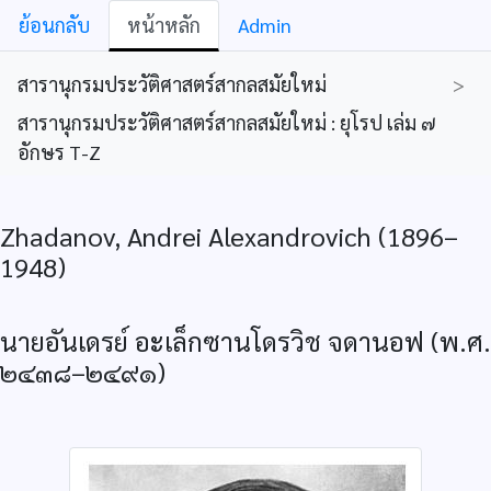
ย้อนกลับ
หน้าหลัก
Admin
สารานุกรมประวัติศาสตร์สากลสมัยใหม่
>
สารานุกรมประวัติศาสตร์สากลสมัยใหม่ : ยุโรป เล่ม ๗
อักษร T-Z
Zhadanov, Andrei Alexandrovich (1896–
1948)
นายอันเดรย์ อะเล็กซานโดรวิช จดานอฟ (พ.ศ.
๒๔๓๘–๒๔๙๑)