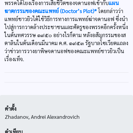
พรรคได้โยงเรื่องการเสียชีวิตของจดานอฟเข้ากับ
แผน
ฆาตกรรมของคณะแพทย์ (Doctor’s Plot)*
โดยกล่าวว่า
แพทย์ชาวยิวได้ใช้วิธีการทางการแพทย์ฆ่าจดานอฟ ซึ่งนำ
ไปสู่การกวาดล้างประชาชนและศัตรูของพรรคอีกครั้งหนึ่ง
ในต้นทศวรรษ ๑๙๕๐ อย่างไรก็ตาม หลังอสัญกรรมของส
ตาลินในต้นเดือนมีนาคม ค.ศ. ๑๙๕๓ รัฐบาลโซเวียตแถลง
ว่าข่าวการวางยาพิษจดานอฟของคณะแพทย์ชาวยิวเป็น
เรื่องเท็จ.
คำตั้ง
Zhadanov, Andrei Alexandrovich
คำเทียบ