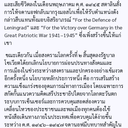
และเสียชีวิตลงในเดือนพฤษภาคม ค.ศ. ๑๙๔๕ สตาลินสั่ง
การให้จดานอฟกลับมากรุงมอสโกเพื่อให้รับตำแหน่งดัง
กล่าวสืบแทนทั้งมอบอิสริยาภรณ์ “For the Defence of
Leningrad” และ “For the Victory over Germany in the
Great Patriotic War 1941–1945” ซึ่งเพิ่งสร้างขึ้นให้แก่
เขา
ขณะเดียวกัน เมื่อสงครามโลกครั้งที่ ๒ สิ้นสุดลงรัฐบาล
โซเวียตได้ยกเลิกนโยบายการผ่อนปรนทางสังคมและ
การเมืองในช่วงระหว่างสงครามและปกครองอย่างเข้มงวด
อีกครั้งหนึ่ง นโยบายหลักประการหนึ่ง คือ การเสริมสร้าง
ความแข็งแกร่งของอุดมการณ์ทางการเมือง โดยเฉพาะการ
สกัดกั้นแนวความคิดเสรีประชาธิปไตยจากโลกตะวันตก
ระบบการเซ็นเซอร์และการควบคุมสอดส่องความ
เคลื่อนไหวของประชาชนและพลเมืองทุกคนต้องใช้
หนังสือเดินทางภายในประเทศเพื่อควบคุมได้ง่ายขึ้น
ระหว่าง ค.ศ. ๑๙๔๖–๑๙๔๗ จดานอฟมีบทบาทสำคัญใน