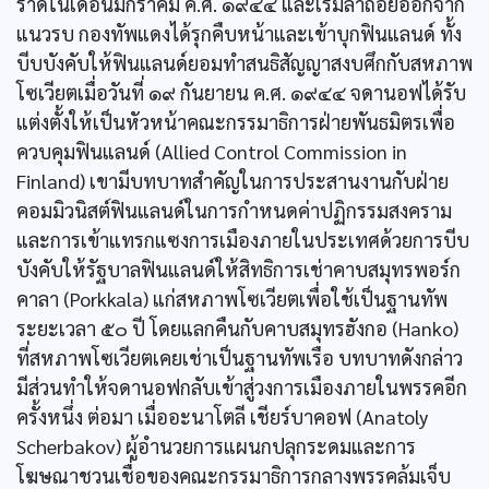
ราดในเดือนมกราคม ค.ศ. ๑๙๔๔ และเริ่มล่าถอยออกจาก
แนวรบ กองทัพแดงได้รุกคืบหน้าและเข้าบุกฟินแลนด์ ทั้ง
บีบบังคับให้ฟินแลนด์ยอมทำสนธิสัญญาสงบศึกกับสหภาพ
โซเวียตเมื่อวันที่ ๑๙ กันยายน ค.ศ. ๑๙๔๔ จดานอฟได้รับ
แต่งตั้งให้เป็นหัวหน้าคณะกรรมาธิการฝ่ายพันธมิตรเพื่อ
ควบคุมฟินแลนด์ (Allied Control Commission in
Finland) เขามีบทบาทสำคัญในการประสานงานกับฝ่าย
คอมมิวนิสต์ฟินแลนด์ในการกำหนดค่าปฏิกรรมสงคราม
และการเข้าแทรกแซงการเมืองภายในประเทศด้วยการบีบ
บังคับให้รัฐบาลฟินแลนด์ให้สิทธิการเช่าคาบสมุทรพอร์ก
คาลา (Porkkala) แก่สหภาพโซเวียตเพื่อใช้เป็นฐานทัพ
ระยะเวลา ๕๐ ปี โดยแลกคืนกับคาบสมุทรฮังกอ (Hanko)
ที่สหภาพโซเวียตเคยเช่าเป็นฐานทัพเรือ บทบาทดังกล่าว
มีส่วนทำให้จดานอฟกลับเข้าสู่วงการเมืองภายในพรรคอีก
ครั้งหนึ่ง ต่อมา เมื่ออะนาโตลี เชียร์บาคอฟ (Anatoly
Scherbakov) ผู้อำนวยการแผนกปลุกระดมและการ
โฆษณาชวนเชื่อของคณะกรรมาธิการกลางพรรคล้มเจ็บ