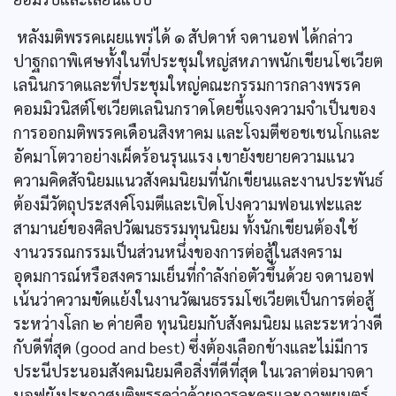
หลังมติพรรคเผยแพร่ได้ ๑ สัปดาห์ จดานอฟ ได้กล่าว
ปาฐกถาพิเศษทั้งในที่ประชุมใหญ่สหภาพนักเขียนโซเวียต
เลนินกราดและที่ประชุมใหญ่คณะกรรมการกลางพรรค
คอมมิวนิสต์โซเวียตเลนินกราดโดยชี้แจงความจำเป็นของ
การออกมติพรรคเดือนสิงหาคม และโจมตีซอชเชนโกและ
อัคมาโตวาอย่างเผ็ดร้อนรุนแรง เขายังขยายความแนว
ความคิดสัจนิยมแนวสังคมนิยมที่นักเขียนและงานประพันธ์
ต้องมีวัตถุประสงค์โจมตีและเปิดโปงความฟอนเฟะและ
สามานย์ของศิลปวัฒนธรรมทุนนิยม ทั้งนักเขียนต้องใช้
งานวรรณกรรมเป็นส่วนหนึ่งของการต่อสู้ในสงคราม
อุดมการณ์หรือสงครามเย็นที่กำลังก่อตัวขึ้นด้วย จดานอฟ
เน้นว่าความขัดแย้งในงานวัฒนธรรมโซเวียตเป็นการต่อสู้
ระหว่างโลก ๒ ค่ายคือ ทุนนิยมกับสังคมนิยม และระหว่างดี
กับดีที่สุด (good and best) ซึ่งต้องเลือกข้างและไม่มีการ
ประนีประนอมสังคมนิยมคือสิ่งที่ดีที่สุด ในเวลาต่อมาจดา
นอฟยังประกาศมติพรรคว่าด้วยการละครและภาพยนตร์