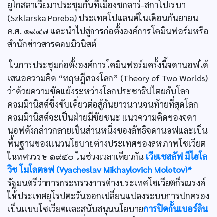
ยูโกสลาเวียมาประชุมกันที่เมืองชกลาร์-สกาโปเรบา
(Szklarska Poreba) ประเทศโปแลนด์ในเดือนกันยายน
ค.ศ. ๑๙๔๗ และนำไปสู่การก่อตั้งองค์การโคมินฟอร์มหรือ
สำนักข่าวสารคอมมิวนิสต์
ในการประชุมก่อตั้งองค์การโคมินฟอร์มครั้งนี้จดานอฟได้
เสนอความคิด “ทฤษฎีสองโลก” (Theory of Two Worlds)
ว่าด้วยความขัดแย้งระหว่างโลกประชาธิปไตยกับโลก
คอมมิวนิสต์ซึ่งขับเคี่ยวต่อสู้กันยาวนานจนท้ายที่สุดโลก
คอมมิวนิสต์จะเป็นฝ่ายมีชัยชนะ แนวความคิดของจดา
นอฟดังกล่าวกลายเป็นส่วนหนึ่งของลัทธิจดานอฟและเป็น
พื้นฐานของแนวนโยบายต่างประเทศของสหภาพโซเวียต
ในทศวรรษ ๑๙๕๐ ในช่วงเวลาเดียวกัน
เวียเชสลัฟ มีไฮโล
วิช โมโลตอฟ (Vyacheslav Mikhaylovich Molotov)*
รัฐมนตรีว่าการกระทรวงการต่างประเทศโซเวียตก็รณรงค์
ให้ประเทศยุโรปตะวันออกเปลี่ยนแปลงระบบการปกครอง
เป็นแบบโซเวียตและสนับสนุนนโยบาย
การปิดกั้นเบอร์ลิน