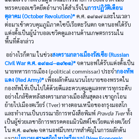
พรรคบอลเชวิคยึดอำนาจได้สำเร็จใน
การปฏิวัติเดือน
ตุลาคม (October Revolution)*
ค.ศ. ๑๙๑๗ และในเวลา
ต่อมาเข้าควบคุมภูมิภาคไซบีเรียตะวันตก จดานอฟได้รับ
แต่งตั้งเป็นผู้นำบอลเชวิคดูแลงานด้านเกษตรกรรมใน
พื้นที่ดังกล่าว
อย่างไรก็ตาม ในช่วง
สงครามกลางเมืองรัสเซีย (Russian
Civil War ค.ศ. ๑๙๑๘–๑๙๒๑)*
จดานอฟได้รับแต่งตั้งเป็น
นายทหารการเมือง (political commissar) ประจำ
กองทัพ
แดง (Red Army)*
เพื่อผลักดันแนวนโยบายของพรรคใน
กองทัพให้เป็นไปได้ด้วยดีและควบคุมดูแลทหารทุกระดับ
อย่างใกล้ชิดหลังสงครามกลางเมืองสิ้นสุดลง เขาถูกโอน
ย้ายไปเมืองตเวียร์ (Tver) ทางตอนเหนือของกรุงมอสโก
และทำงานเป็นบรรณาธิการหนังสือพิมพ์
Pravda Tver
ทั้ง
เป็นผู้ช่วยเลขาธิการพรรคคอมมิวนิสต์โซเวียตแห่งตเวียร์
ใน ค.ศ. ๑๙๒๒ จดานอฟมีบทบาทสำคัญในการผลักดัน
แนว
นโยบายเศรษฐกิจใหม่หรือเนป (New Economic