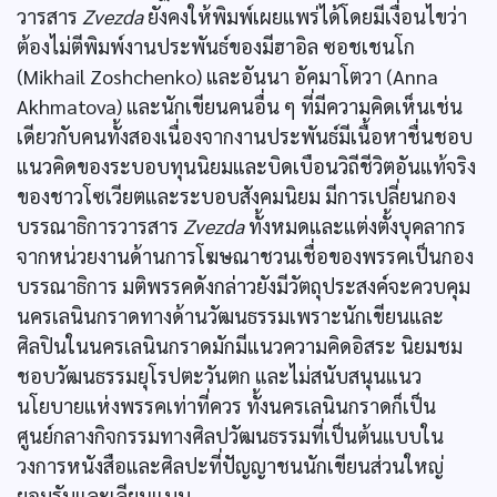
วารสาร
Zvezda
ยังคงให้พิมพ์เผยแพร่ได้โดยมีเงื่อนไขว่า
ต้องไม่ตีพิมพ์งานประพันธ์ของมีฮาอิล ซอชเชนโก
(Mikhail Zoshchenko) และอันนา อัคมาโตวา (Anna
Akhmatova) และนักเขียนคนอื่น ๆ ที่มีความคิดเห็นเช่น
เดียวกับคนทั้งสองเนื่องจากงานประพันธ์มีเนื้อหาชื่นชอบ
แนวคิดของระบอบทุนนิยมและบิดเบือนวิถีชีวิตอันแท้จริง
ของชาวโซเวียตและระบอบสังคมนิยม มีการเปลี่ยนกอง
บรรณาธิการวารสาร
Zvezda
ทั้งหมดและแต่งตั้งบุคลากร
จากหน่วยงานด้านการโฆษณาชวนเชื่อของพรรคเป็นกอง
บรรณาธิการ มติพรรคดังกล่าวยังมีวัตถุประสงค์จะควบคุม
นครเลนินกราดทางด้านวัฒนธรรมเพราะนักเขียนและ
ศิลปินในนครเลนินกราดมักมีแนวความคิดอิสระ นิยมชม
ชอบวัฒนธรรมยุโรปตะวันตก และไม่สนับสนุนแนว
นโยบายแห่งพรรคเท่าที่ควร ทั้งนครเลนินกราดก็เป็น
ศูนย์กลางกิจกรรมทางศิลปวัฒนธรรมที่เป็นต้นแบบใน
วงการหนังสือและศิลปะที่ปัญญาชนนักเขียนส่วนใหญ่
ยอมรับและเลียนแบบ