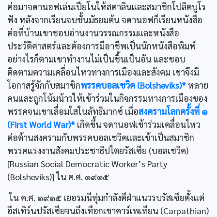
ต่อมาจดานอฟเล่นเปียโนให้สตาลินและสมาชิกโปลิตบูโร
ฟัง หลังจากเรียนจบชั้นมัธยมต้น จดานอฟก็เรียนหนังสือ
ต่อที่บ้านเขาชอบอ่านงานวรรณกรรมและหนังสือ
ประวัติศาสตร์และต้องการมีอาชีพเป็นนักหนังสือพิมพ์
อย่างไรก็ตามเขาทำงานไม่เป็นชิ้นเป็นอัน และชอบ
ติดตามความเคลื่อนไหวทางการเมืองและสังคม เขาจึงมี
โอกาสรู้จักกับสมาชิก
พรรคบอลเชวิค (Bolsheviks)*
หลาย
คนและถูกโน้มน้าวให้เข้าร่วมในกิจกรรมทางการเมืองของ
พรรคจนเขาเลื่อมใสในลัทธิมากซ์ เมื่อ
สงครามโลกครั้งที่ ๑
(First World War)*
เกิดขึ้น จดานอฟเข้าร่วมเคลื่อนไหว
ต่อต้านสงครามกับพรรคบอลเชวิคและเข้าเป็นสมาชิก
พรรคแรงงานสังคมประชาธิปไตยรัสเซีย (บอลเชวิค)
[Russian Social Democratic Worker’s Party
(Bolsheviks)] ใน ค.ศ. ๑๙๑๕
ใน ค.ศ. ๑๙๑๕ เยอรมนีทุ่มกำลังตีฝ่าแนวรบรัสเซียตั้งแต่
อีสเทิร์นปรัสเซียจนถึงเทือกเขาคาร์เพเทียน (Carpathian)