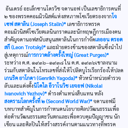
อันเดรย์ อะเล็กซานโดรวิช จดานอฟ เป็นเลขาธิการคนที่
๒ ของพรรคคอมมิวนิสต์แห่งสหภาพโซเวียตรองจาก
โจ
เซฟ สตาลิน (Joseph Stalin)*
เลขาธิการพรรค
คอมมิวนิสต์โซเวียตเลนินกราดและนักทฤษฎีการเมืองคน
สำคัญจดานอฟสนับสนุนสตาลินในการกำจัด
เลออน ตรอต
สกี (Leon Trotsky)*
และฝ่ายตรงข้ามของสตาลินซึ่งนำไป
สู่เหตุการณ์
การกวาดล้างครั้งใหญ่ (Great Purges)*
ระหว่าง ค.ศ. ๑๙๓๖–๑๙๓๘ ใน ค.ศ. ๑๙๓๖เขาลงนาม
ร่วมกับสตาลินในโทรเลขที่ส่งให้โปลิตบูโรเรียกร้องให้ปลด
เกนริค ยาโกดา (Genrikh Yagoda)*
หัวหน้าหน่วยตำรวจ
ลับและแต่งตั้ง
นิโคไล อีวาโนวิช เยจอฟ (Nikolai
Ivanovich Yezhov)*
ดำรงตำแหน่งสืบแทน หลัง
สงครามโลกครั้งที่ ๒ (Second World War)*
จดานอฟมี
บทบาทสำคัญในการกำหนดนโยบายศิลปวัฒนธรรมเพื่อ
ต่อต้านวัฒนธรรมตะวันตกและเพื่อควบคุมปัญญาชน นัก
เขียน และศิลปินให้สร้างสรรค์งานตามแนวทางที่พรรค