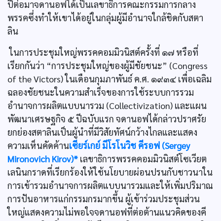
ปีต่อมาจดานอฟได้เป็นเลขาธิการคณะกรรมการกลาง
พรรคซึ่งทำให้เขาได้อยู่ในกลุ่มผู้มีอำนาจใกล้ชิดกับสตา
ลิน
ในการประชุมใหญ่พรรคคอมมิวนิสต์ครั้งที่ ๑๗ หรือที่
เรียกกันว่า “การประชุมใหญ่ของผู้มีชัยชนะ” (Congress
of the Victors) ในเดือนกุมภาพันธ์ ค.ศ. ๑๙๓๔ เพื่อเฉลิม
ฉลองชัยชนะในความสำเร็จของการใช้ระบบการรวม
อำนาจการผลิตแบบนารวม (Collectivization) และแผน
พัฒนาเศรษฐกิจ ๕ ปีฉบับแรก จดานอฟได้กล่าวปราศรัย
ยกย่องสตาลินเป็นผู้นำที่มีวิสัยทัศน์กว้างไกลและแสดง
ความเห็นคัดค้าน
เซียร์เกย์ มีโรโนวิช คีรอฟ (Sergey
Mironovich Kirov)*
เลขาธิการพรรคคอมมิวนิสต์โซเวียต
เลนินกราดที่เรียกร้องให้ใช้นโยบายผ่อนปรนกับชาวนาใน
การเข้ารวมอำนาจการผลิตแบบนารวมและให้เพิ่มปริมาณ
การปันอาหารแก่กรรมกรมากขึ้น ผู้เข้าร่วมประชุมส่วน
ใหญ่แสดงความไม่พอใจจดานอฟที่ต่อต้านแนวคิดของคี