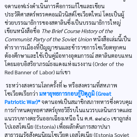
จดานอฟเร่งดำเนินการคือการแก้ไขและเขียน
ประวัติศาสตร์พรรคคอมมิวนิสต์โซเวียตใหม่ โดยเป็นผู้
ช่วยบรรณาธิการของสตาลินซึ่งเป็นบรรณาธิการใหญ่
เขียนหนังสือชื่อ
The Brief Course History of the
Communist Party of the Soviet Union
หนังสือเล่มนี้เป็น
ตำราการเมืองที่ปัญญาชนและข้าราชการโซเวียตทุกคน
ต้องศึกษาและใช้เป็นคู่มือทางอุดมการณ์ สตาลินตอบแทน
โดยมอบอิสริยาภรณ์ธงแดงแห่งแรงงาน (Order of the
Red Banner of Labor) แก่เขา
ระหว่างสงครามโลกครั้งที่ ๒ หรือสงครามที่สหภาพ
โซเวียตเรียกว่า
มหายุทธการกอบกู้ปิตุภูมิ (Great
Patriotic War)*
จดานอฟเป็นสมาชิกสภาทหารซึ่งควบคุม
การกำหนดยุทธศาสตร์ยุทธวิธีรบในแนวรบเลนินกราดและ
แนวรบทางตะวันออกเฉียงเหนือ ใน ค.ศ. ๑๙๔๐ เขาถูกส่ง
ไปเอสโตเนีย (Estonia) เพื่อผลักดันการสถาปนา
สาธารณรัฐสังคมนิยมโซเวียต เอสโตเนีย (Estonia Soviet