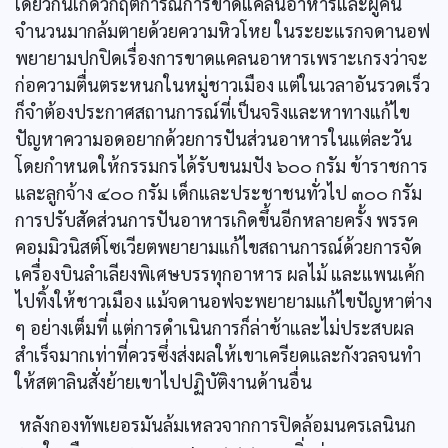
เดียวกันเกิดวิกฤตการณ์การขาดแคลนอาหารและผู้คน
จำนวนมากล้มตายด้วยความหิวโหย ในระยะแรกจดานอฟ
พยายามปกปิดเรื่องการขาดแคลนอาหารเพราะเกรงว่าจะ
ก่อความตื่นตระหนกในหมู่ชาวเมือง แต่ในเวลาอันรวดเร็ว
ก็จำต้องประกาศสถานการณ์ที่เป็นจริงและหาทางแก้ไข
ปัญหาความอดอยากด้วยการปันส่วนอาหารในแต่ละวัน
โดยกำหนดให้กรรมกรได้รับขนมปัง ๖๐๐ กรัม ข้าราชการ
และลูกจ้าง ๔๐๐ กรัม เด็กและประชาชนทั่วไป ๓๐๐ กรัม
การปรับสัดส่วนการปันอาหารเกิดขึ้นอีกหลายครั้ง พรรค
คอมมิวนิสต์โซเวียตพยายามแก้ไขสถานการณ์ด้วยการจัด
เครื่องบินลำเลียงพิเศษบรรทุกอาหาร ผลไม้ และแพนเค้ก
ไปทิ้งให้ชาวเมือง แม้จดานอฟจะพยายามแก้ไขปัญหาต่าง
ๆ อย่างเต็มที่ แต่การดำเนินการก็ล่าช้าและไม่ประสบผล
สำเร็จมากเท่าที่ควรซึ่งส่งผลให้เขาเครียดและกังวลจนทำ
ให้สตาลินสั่งย้ายเขาไปปฏิบัติงานด้านอื่น
หลังกองทัพเยอรมันล้มเหลวจากการปิดล้อมนครเลนินก