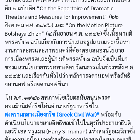
อีก ๒ ฉบับคือ “On the Repertoire of Dramatic
Theaters and Measures for Improvement” (๒๖
สิงหาคม ค.ศ. ๑๙๔๖) และ “On the Motion Picture
Bolshaya Zhizn” (๔ กันยายน ค.ศ. ๑๙๔๖) ซึ่งเนื้อหามติ
พรรคทั้ง ๒ ฉบับเกี่ยวกับการนำเสนอรูปแบบและเนื้อหา
งานการละครและภาพยนตร์ที่ต้องตอบสนองนโยบาย
การเมืองพรรคและผู้นำ มติพรรคทั้ง ๓ ฉบับจึงเป็นที่มา
ของแนวนโยบายพรรคทางศิลปวัฒนธรรมในช่วงหลัง ค.ศ.
๑๙๔๕ และเรียกกันทั่วไปว่า หลักการจดานอฟ หรือลัทธิ
จดานอฟ หรือจดานอฟชีนา
ใน ค.ศ. ๑๙๔๖ สหภาพโซเวียตสนับสนุนพรรค
คอมมิวนิสต์กรีซโค่นอำนาจรัฐบาลกรีซใน
สงครามกลางเมืองกรีซ (Greek Civil War)*
พร้อมกับ
ดำเนินนโยบายขยายอิทธิพลเข้าไปในตุรกีประธานาธิบดี
แฮร์รี เอส ทรูแมน (Harry S Truman) แห่งสหรัฐอเมริกาซึ่ง
ต้องการปกป้องและธำรงรักษาการปกครองในระบอบเสรี