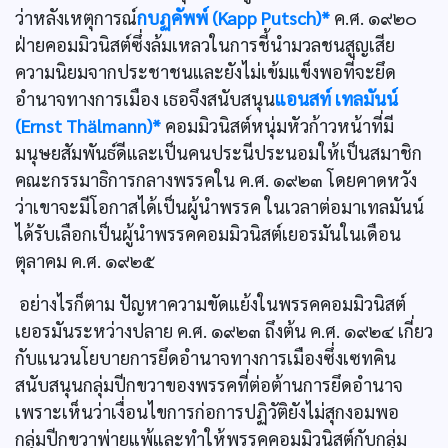
ว่าหลังเหตุการณ์
กบฏคัพพ์ (Kapp Putsch)*
ค.ศ. ๑๙๒๐
ฝ่ายคอมมิวนิสต์ซึ่งล้มเหลวในการชี้นำมวลชนสูญเสีย
ความนิยมจากประชาชนและยังไม่เข้มแข็งพอที่จะยึด
อำนาจทางการเมือง เธอจึงสนับสนุน
แอนสท์ เทลมันน์
(Ernst Thälmann)*
คอมมิวนิสต์หนุ่มหัวก้าวหน้าที่มี
มนุษยสัมพันธ์ดีและเป็นคนประนีประนอมให้เป็นสมาชิก
คณะกรรมาธิการกลางพรรคใน ค.ศ. ๑๙๒๓ โดยคาดหวัง
ว่าเขาจะมีโอกาสได้เป็นผู้นำพรรค ในเวลาต่อมาเทลมันน์
ได้รับเลือกเป็นผู้นำพรรคคอมมิวนิสต์เยอรมันในเดือน
ตุลาคม ค.ศ. ๑๙๒๕
อย่างไรก็ตาม ปัญหาความขัดแย้งในพรรคคอมมิวนิสต์
เยอรมันระหว่างปลาย ค.ศ. ๑๙๒๓ ถึงต้น ค.ศ. ๑๙๒๔ เกี่ยว
กับแนวนโยบายการยึดอำนาจทางการเมืองซึ่งเซทคิน
สนับสนุนกลุ่มปีกขวาของพรรคที่ต่อต้านการยึดอำนาจ
เพราะเห็นว่าเงื่อนไขการก่อการปฏิวัติยังไม่สุกงอมพอ
กลุ่มปีกขวาพ่ายแพ้และทำให้พรรคคอมมิวนิสต์กับกลุ่ม