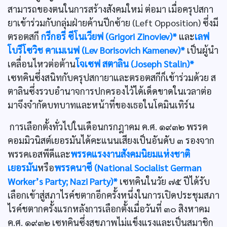
สามารถของตนในการสร้างสังคมใหม่ ต่อมา เมื่อครุปสกา
ยาเข้าร่วมกับกลุ่มฝ่ายค้านปีกซ้าย (Left Opposition) ซึ่งมี
ตรอตสกี
กรีกอรี ซีโนเวียฟ (Grigori Zinoviev)*
และ
เลฟ
โบรีโซวิช คาเมเนฟ (Lev Borisovich Kamenev)*
เป็นผู้นำ
เคลื่อนไหวต่อต้าน
โจเซฟ สตาลิน (Joseph Stalin)*
เซทคินซึ่งสนิทกับครุปสกายาและตรอตสกีก็เข้าร่วมด้วย ส
ตาลินซึ่งรวบอำนาจการปกครองไว้ได้เด็ดขาดในเวลาต่อ
มาจึงจำกัดบทบาทและหน้าที่ของเธอในโคมินเทิร์น
การเลือกตั้งทั่วไปในเดือนกรกฎาคม ค.ศ. ๑๙๓๒ พรรค
คอมมิวนิสต์เยอรมันได้คะแนนเสียงเป็นอันดับ ๓ รองจาก
พรรคเอสพีดีและ
พรรคแรงงานสังคมนิยมแห่งชาติ
เยอรมัน
หรือ
พรรคนาซี (National Socialist German
Worker’s Party; Nazi Party)*
เซทคินในวัย ๗๕ ปีได้รับ
เลือกเข้าสู่สภาไรค์ชตากอีกครั้งหนึ่งในการเปิดประชุมสภา
ไรค์ชตากครั้งแรกหลังการเลือกตั้งเมื่อวันที่ ๓๐ สิงหาคม
ค.ศ. ๑๙๓๒ เซทคินซึ่งสุขภาพไม่แข็งแรงและเป็นสมาชิก