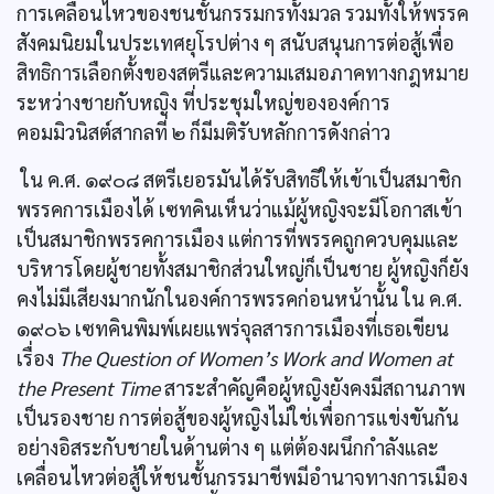
การเคลื่อนไหวของชนชั้นกรรมกรทั้งมวล รวมทั้งให้พรรค
สังคมนิยมในประเทศยุโรปต่าง ๆ สนับสนุนการต่อสู้เพื่อ
สิทธิการเลือกตั้งของสตรีและความเสมอภาคทางกฎหมาย
ระหว่างชายกับหญิง ที่ประชุมใหญ่ขององค์การ
คอมมิวนิสต์สากลที่ ๒ ก็มีมติรับหลักการดังกล่าว
ใน ค.ศ. ๑๙๐๘ สตรีเยอรมันได้รับสิทธิให้เข้าเป็นสมาชิก
พรรคการเมืองได้ เซทคินเห็นว่าแม้ผู้หญิงจะมีโอกาสเข้า
เป็นสมาชิกพรรคการเมือง แต่การที่พรรคถูกควบคุมและ
บริหารโดยผู้ชายทั้งสมาชิกส่วนใหญ่ก็เป็นชาย ผู้หญิงก็ยัง
คงไม่มีเสียงมากนักในองค์การพรรคก่อนหน้านั้น ใน ค.ศ.
๑๙๐๖ เซทคินพิมพ์เผยแพร่จุลสารการเมืองที่เธอเขียน
เรื่อง
The Question of Women’s Work and Women at
the Present Time
สาระสำคัญคือผู้หญิงยังคงมีสถานภาพ
เป็นรองชาย การต่อสู้ของผู้หญิงไม่ใช่เพื่อการแข่งขันกัน
อย่างอิสระกับชายในด้านต่าง ๆ แต่ต้องผนึกกำลังและ
เคลื่อนไหวต่อสู้ให้ชนชั้นกรรมาชีพมีอำนาจทางการเมือง