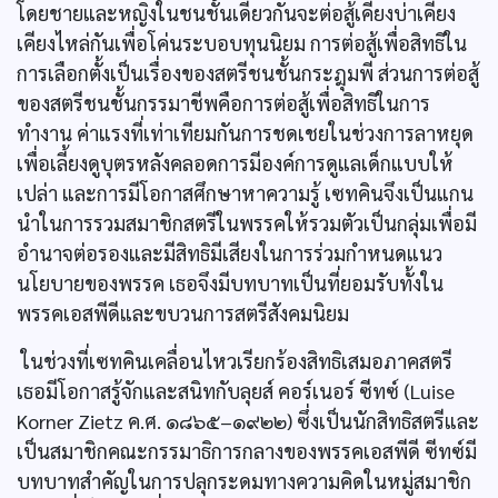
โดยชายและหญิงในชนชั้นเดียวกันจะต่อสู้เคียงบ่าเคียง
เคียงไหล่กันเพื่อโค่นระบอบทุนนิยม การต่อสู้เพื่อสิทธิใน
การเลือกตั้งเป็นเรื่องของสตรีชนชั้นกระฎุมพี ส่วนการต่อสู้
ของสตรีชนชั้นกรรมาชีพคือการต่อสู้เพื่อสิทธิในการ
ทำงาน ค่าแรงที่เท่าเทียมกันการชดเชยในช่วงการลาหยุด
เพื่อเลี้ยงดูบุตรหลังคลอดการมีองค์การดูแลเด็กแบบให้
เปล่า และการมีโอกาสศึกษาหาความรู้ เซทคินจึงเป็นแกน
นำในการรวมสมาชิกสตรีในพรรคให้รวมตัวเป็นกลุ่มเพื่อมี
อำนาจต่อรองและมีสิทธิมีเสียงในการร่วมกำหนดแนว
นโยบายของพรรค เธอจึงมีบทบาทเป็นที่ยอมรับทั้งใน
พรรคเอสพีดีและขบวนการสตรีสังคมนิยม
ในช่วงที่เซทคินเคลื่อนไหวเรียกร้องสิทธิเสมอภาคสตรี
เธอมีโอกาสรู้จักและสนิทกับลุยส์ คอร์เนอร์ ซีทซ์ (Luise
Korner Zietz ค.ศ. ๑๘๖๕–๑๙๒๒) ซึ่งเป็นนักสิทธิสตรีและ
เป็นสมาชิกคณะกรรมาธิการกลางของพรรคเอสพีดี ซีทซ์มี
บทบาทสำคัญในการปลุกระดมทางความคิดในหมู่สมาชิก