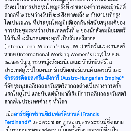
สังคม ในการประชุมใหญ่ครั้งที่ ๘ ขององค์การคอมมิวนิสต์
สากลที่ ๒ ระหว่างวันที่ ๒๘ สิงหาคมถึง ๓ กันยายนที่กรุง
โคเปนเฮเกน ที่ประชุมใหญ่มีมติเอกฉันท์สนับสนุนมติของ
การประชุมระหว่างประเทศครั้งที่ ๒ ของนักสังคมนิยมสตรี
ให้วันที่ ๘ มีนาคมของทุกปีเป็นวันสตรีสากล
(International Women’s Day–IWD) หรือวันแรงงานสตรี
สากล (International Working Women’s Day) ใน ค.ศ.
๑๙๑๑ ปัญญาชนหญิงสังคมนิยมและนักสิทธิสตรีใน
ประเทศยุโรปในเดนมาร์ก สวิตเซอร์แลนด์ เยอรมนี และ
จักรวรรดิออสเตรีย-ฮังการี (Austro-Hungarian Empire)*
ก็จัดชุมนุมเฉลิมฉลองวันสตรีสากลอย่างเป็นทางการครั้ง
แรกในยุโรป และนับแต่นั้นมาก็เริ่มมีการเฉลิมฉลองวันสตรี
สากลในประเทศต่าง ๆ ทั่วโลก
เมื่อ
อาร์ชดุ๊กฟรานซิส เฟอร์ดินานด์ (Francis
Ferdinand)*
และพระชายาถูกลอบปลงพระชนม์ซึ่งกลาย
เป็นชนวนเหตุของสงครามโลกครั้งที่ ๑ เยอรมนีซึ่งเป็น