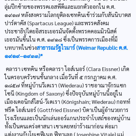
ลุ่มปีกซ้ายของพรรคเอสพีดีและแยกตัวออกใน ค.ศ.
๑๙๑๗ หลังสงครามโลกยุติลงเซทคินเข้าร่วมกับสันนิบาตส
ปาร์ตาคัส (Spartacus League) และพรรคสังคม
ประชาธิปไตยอิสระเยอรมันจัดตั้งพรรคคอมมิวนิสต์
เยอรมันขึ้นใน ค.ศ. ๑๙๑๘ ซึ่งเป็นพรรคการเมืองที่มี
บทบาทในช่วง
สาธารณรัฐไวมาร์ (Weimar Republic ค.ศ.
๑๙๑๙–๑๙๓๓)*
คลารา เซทคิน หรือคลารา ไอส์เนอร์ (Clara Eissner) เกิด
ในครอบครัวชนชั้นกลาง เมื่อวันที่ ๕ กรกฎาคม ค.ศ.
๑๘๕๗ ที่หมู่บ้านวีเดเรา (Wiederau) ราชอาณาจักรแซก
โซนี (Kingdom of Saxony) ซึ่งปัจจุบันหมู่บ้านนี้อยู่ใน
เมืองเคอนิกส์ไฮน์-วีเดเรา (Königshain; Wiederau) กอทท์
ฟรีด ไอส์เนอร์ (Gottfried Eissner) บิดาเป็นผู้อำนวยการ
โรงเรียนและเป็นนักเล่นออร์แกนประจำโบสถ์ของหมู่บ้าน
ทั้งเป็นคนเคร่งศาสนา เขาเคยหย่าร้างมาก่อน ต่อมา
แต่งงานกับโยเซฟีเนอ ฟีทาเลอ (Josephine Vitale) แม่