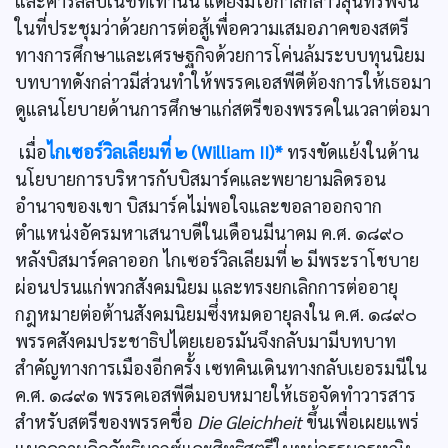
และคาร์ลลีบเนชท์เท่านั้น แต่ยังมีโอกาสกล่าวสุนทรพจน์
ในที่ประชุมว่าด้วยการต่อสู้เพื่อความเสมอภาคของสตรี
ทางการศึกษาและเศรษฐกิจด้วยการโค่นล้มระบบทุนนิยม
บทบาทดังกล่าวมีส่วนทำให้พรรคเอสพีดีต้องการให้เธอมา
ดูแลนโยบายด้านการศึกษาแก่สตรีของพรรคในเวลาต่อมา
เมื่อ
ไกเซอร์วิลเลียมที่ ๒ (William II)*
ทรงขัดแย้งในด้าน
นโยบายการบริหารกับบิสมาร์คและพยายามลิดรอน
อำนาจของเขา บิสมาร์คไม่พอใจและขอลาออกจาก
ตำแหน่งอัครมหาเสนาบดีในเดือนมีนาคม ค.ศ. ๑๘๙๐
หลังบิสมาร์คลาออก ไกเซอร์วิลเลียมที่ ๒ มีพระราโชบาย
ผ่อนปรนแก่พวกสังคมนิยม และทรงยกเลิกการต่ออายุ
กฎหมายต่อต้านสังคมนิยมซึ่งหมดอายุลงใน ค.ศ. ๑๘๙๐
พรรคสังคมประชาธิปไตยเยอรมันจึงกลับมามีบทบาท
สำคัญทางการเมืองอีกครั้ง เซทคินเดินทางกลับเยอรมนีใน
ค.ศ. ๑๘๙๑ พรรคเอสพีดีมอบหมายให้เธอจัดทำวารสาร
สำหรับสตรีของพรรคชื่อ
Die Gleichheit
ขึ้นเพื่อเผยแพร่