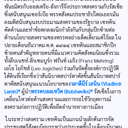
พันธมิตรกับออสเตรีย-ฮังการีจึงประกาศสงครามกับรัสเซีย
ซึ่งสนับสนุนเซอร์เบีย พรรคสังคมประชาธิปไตยเยอรมัน
ลงมติสนับสนุนงบประมาณสงครามของรัฐบาล เซทคิน
คัดค้านและทำข้อตกลงผนึกกำลังกันกับกลุ่มปีกซ้ายต่อ
ต้านนโยบายสงครามของพรรคอย่างเด็ดเดี่ยวแต่ไร้ผล ใน
ปลายเดือนธันวาคม ค.ศ. ๑๙๑๔ เซทคินและสมาชิกปีก
ซ้ายคนสำคัญหลายคนที่มีแนวความคิดสังคมนิยมซึ่งรวม
ทั้งลีบเนชท์ ลักเซมบูร์ก ฟรันซ์ เมริง (Franz Mehring)
เลโอ โยกิชส์ (Leo Jogiches) ร่วมกันจัดตั้งองค์การปฏิวัติ
ใต้ดินที่เรียกชื่อว่าสันนิบาตสปาร์ตาคัสขึ้นสันนิบาตสปาร์
ตาคัสสนับสนุนแนวนโยบายของ
วลาดีมีร์ เลนิน (Vladimir
Lenin)*
ผู้นำ
พรรคบอลเชวิค (Bolsheviks)*
รัสเซียในการ
เคลื่อนไหวต่อต้านสงครามและการจะใช้วิกฤตการณ์
สงครามก่อการปฏิวัติเพื่อยึดอำนาจทางการเมือง
ในระหว่างสงคราม เซทคินเป็นแกนนำผลักดันการจัด
ประชุมสตรีสังคมนิยมระหว่างประเทศขึ้นในเดือนมีนาคม