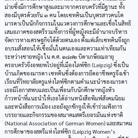
ม่ายซึ่งมีการศึกษาสูงและมาจากครอบครัวที่มีฐานะ ทั้ง
สองมีบุตรด้วยกัน ๓ คน โดยเซทคินเป็นบุตรสาวคนโต
มารดาเป็นนักกิจกรรมในแวดวงการศึกษาและเชื่อในสิทธิ
เสมอภาคของสตรีรวมทั้งการที่ผู้หญิงจะมีอำนาจบริหาร
จัดการทางเศรษฐกิจได้ด้วยตนเอง ตั้งแต่เล็กเซทคินจึงถูก
อบรมสั่งสอนให้เชื่อมั่นในตนเองและความเท่าเทียมกัน
ระหว่างชายหญิง ใน ค.ศ. ๑๘๗๒ บิดาเกษียณอายุ
ครอบครัวจึงอพยพไปอยู่ที่เมืองไลพ์ซิก (Leipzig) ซึ่งเป็น
บ้านเกิดของมารดา เซทคินซึ่งต้องการยึดอาชีพครูจึงเข้า
เรียนที่วิทยาลัยครูแห่งไลพ์ซิกตามคำแนะนำของมารดา
เธอมีโอกาสพบและเป็นเพื่อนกับนักศึกษาหญิงหัว
ก้าวหน้าที่แนะนำให้เธอได้อ่านหนังสือพิมพ์สังคมนิยม
และหนังสือการเมือง เธอยังถูกชักจูงให้เข้าร่วมฟังการ
บรรยายและกิจกรรมของสมาคมสตรีเยอรมันแห่งชาติ
(National Association of German Women) และสมาคม
การศึกษาของสตรีแห่งไลพ์ซิก (Leipzig Women’s