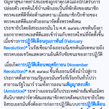
ปัญหาสุขภาพทำให้เธอซึ่งถูกจำคุกได้ไม่ถึงปีก็ได้รับการ
ปล่อยตัว เซทคินใช้บ้านพักเธอเป็นที่พักพิงของสมาชิก
พรรคเอสพีดีที่ต่อต้านสงคราม เมื่อสมาชิกปีกซ้ายของ
พรรคเอสพีดีแยกตัวออกมาจัดตั้งพรรคสังคม
ประชาธิปไตยอิสระเยอรมัน ใน ค.ศ. ๑๙๑๖ เซทคินจึงลา
ออกจากพรรคเอสพีดีและเข้าร่วมกับพรรคใหม่ที่จัดตั้งขึ้น
เมื่อข่าว
การปฏิวัติเดือนกุมภาพันธ์ (February
Revolution)*
ในรัสเซียมาถึงเยอรมนีเซทคินมีจดหมายถึง
พรรคบอลเชวิคแสดงความยินดีกับชัยชนะของการปฏิวัติ
เมื่อเกิด
การปฏิวัติเดือนพฤศจิกายน (November
Revolution)*
ค.ศ. ๑๙๑๘ ขึ้นที่เยอรมนีซึ่งนำไปสู่การ
ประกาศตั้งสาธารณรัฐเยอรมันหรือที่เรียกกันทั่วไปว่า
สาธารณรัฐไวมาร์ รวมทั้งการลงนาม
สัญญาสงบศึก
(Armistice)*
ระหว่างเยอรมนีกับประเทศฝ่ายสัมพันธมิตร
สันนิบาตสปาร์ตาคัสและสมาชิกพรรคสังคมประชาธิปไตย
อิสระเยอรมันซึ่งต้องการก่อการปฏิวัติแบบ
การปฏิวัติเดือน