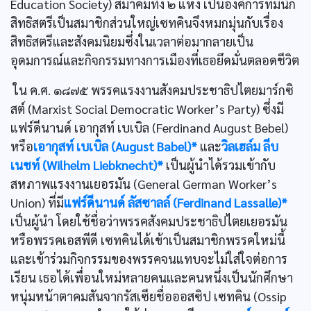
Education Society) สมาคมทั้ง ๒ แห่ง เป็นองค์การที่มีนัก
สิทธิสตรีเป็นสมาชิกส่วนใหญ่เซทคินจึงหมกมุ่นกับเรื่อง
สิทธิสตรีและสังคมนิยมซึ่งในเวลาต่อมากลายเป็น
อุดมการณ์และกิจกรรมทางการเมืองที่เธอยึดมั่นตลอดชีวิต
ใน ค.ศ. ๑๘๗๕ พรรคแรงงานสังคมประชาธิปไตยมาร์กซิ
สต์ (Marxist Social Democratic Worker’s Party) ซึ่งมี
แฟร์ดีนานด์ เอากุสท์ เบเบิล (Ferdinand August Bebel)
หรือ
เอากุสท์ เบเบิล (August Babel)*
และ
วิลเฮล์ม ลีบ
เนชท์ (Wilhelm Liebknecht)*
เป็นผู้นำได้รวมเข้ากับ
สหภาพแรงงานเยอรมัน (General German Worker’s
Union) ที่มี
แฟร์ดีนานด์ ลัสซาลล์ (Ferdinand Lassalle)*
เป็นผู้นำ โดยใช้ชื่อว่าพรรคสังคมประชาธิปไตยเยอรมัน
หรือพรรคเอสพีดี เซทคินได้เข้าเป็นสมาชิกพรรคใหม่นี้
และเข้าร่วมกิจกรรมของพรรคจนแทบจะไม่ใส่ใจต่อการ
เรียน เธอได้เพื่อนใหม่หลายคนและคนหนึ่งเป็นนักศึกษา
หนุ่มหน้าตาคมสันจากรัสเซียชื่อออสซิป เซทคิน (Ossip