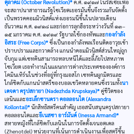
ตุลาคม (October Revolution)*
ค.ศ. ๑๙๑๗ ในรัสเซียเพื่อ
จะสถาปนาสาธารณรัฐโซเวียตเยอรมันขึ้นจึงรวมกันจัดตั้ง
เป็นพรรคคอมมิวนิสต์แห่งเยอรมนีขึ้นในปลายเดือน
ธันวาคม ค.ศ. ๑๙๑๘ และก่อการลุกฮือระหว่างวันที่ ๑๓–
๑๕ มกราคม ค.ศ. ๑๙๑๙ รัฐบาลใช้กองทัพและ
กองกำลัง
อิสระ (Free Corps)*
ซึ่งเป็นกองกำลังพลเรือนติดอาวุธเข้า
ปราบปรามและกวาดล้าง แกนนำคอมมิวนิสต์ส่วนใหญ่ถูก
จับกุม แต่เซทคินสามารถหลบหนีได้และลี้ภัยไปสหภาพ
โซเวียต เธอทำงานในแผนกการต่างประเทศขององค์การ
โคมินเทิร์นในช่วงที่อยู่ที่กรุงมอสโก เซทคินผูกมิตรและ
ใกล้ชิดกับแกนนำสตรีของบอลเชวิคหลายคนซึ่งรวมทั้ง
นา
เดจดา ครุปสกายา (Nadezhda Krupskaya)*
คู่ชีวิตของ
เลนินและ
อะเล็กซานดรา คอลลอนไต (Alexandra
Kollontai)*
นักสิทธิสตรีคนสำคัญ เธอสนับสนุนครุปสกายา
คอลลอนไตและ
อีเนสซา อาร์มันด์ (Inessa Armand)*
สหายหญิงที่ใกล้ชิดกับเลนินในการจัดตั้งเจนอตเดล
(Zhenotdel) หน่วยงานที่เน้นการดำเนินงานเพื่อสตรีขึ้น