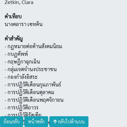
Zetkin, Clara
คำเทียบ
นางคลารา เซทคิน
คำสำคัญ
- กฎหมายต่อต้านสังคมนิยม
- กบฏคัพพ์
- กฤษฎีกาฉุกเฉิน
- กลุ่มเจตจำนงประชาชน
- กองกำลังอิสระ
- การปฏิวัติเดือนกุมภาพันธ์
- การปฏิวัติเดือนตุลาคม
- การปฏิวัติเดือนพฤศจิกายน
- การปฏิวัติถาวร
- การปฏิวัติรัสเซีย
ย้อนกลับ
หน้าหลัก
กลับไปด้านบน
- การปฏิวัติรัสเซีย ค.ศ. ๑๙๐๕