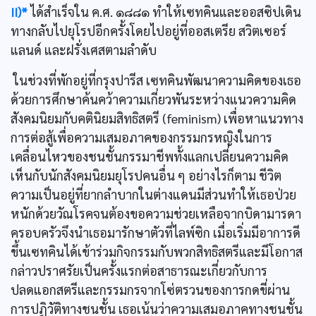
II)*
ได้สำเร็จใน ค.ศ. ๑๘๘๑ ทำให้เซทคินและออสซิปเดิน
ทางกลับไปยุโรปอีกครั้งโดยไปอยู่ที่ออสเตรีย สวิตเซอร์
แลนด์ และฝรั่งเศสตามลำดับ
ในช่วงที่พักอยู่ที่กรุงปารีส เซทคินพัฒนาความคิดของเธอ
ด้วยการศึกษาค้นคว้าความเกี่ยวพันระหว่างแนวความคิด
สังคมนิยมกับคตินิยมสิทธิสตรี (feminism) เพื่อหาแนวทาง
การต่อสู้เพื่อความเสมอภาคของกรรมกรหญิงในการ
เคลื่อนไหวของชนชั้นกรรมาชีพทั้งแลกเปลี่ยนความคิด
เห็นกับนักสังคมนิยมยุโรปคนอื่น ๆ อย่างไรก็ตาม ชีวิต
ความเป็นอยู่ที่ยากลำบากในต่างแดนมีส่วนทำให้เธอป่วย
หนักด้วยวัณโรคจนต้องขอความช่วยเหลือจากบิดามารดา
ครอบครัวจึงนำเธอมารักษาตัวที่ไลพ์ซิก เมื่อเริ่มมีอาการดี
ขึ้นเซทคินได้เข้าร่วมกิจกรรมกับพวกสิทธิสตรีและมีโอกาส
กล่าวปราศรัยเป็นครั้งแรกต่อสาธารณะเกี่ยวกับการ
ปลดแอกสตรีและกรรมกรจากโซ่ตรวนของการกดขี่ผ่าน
การปฏิวัติทางชนชั้น เธอเน้นว่าความเสมอภาคทางชนชั้น