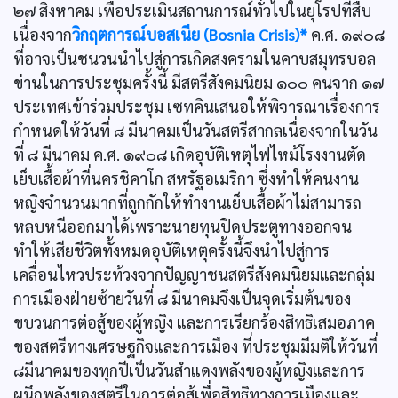
๒๗ สิงหาคม เพื่อประเมินสถานการณ์ทั่วไปในยุโรปที่สืบ
เนื่องจาก
วิกฤตการณ์บอสเนีย (Bosnia Crisis)*
ค.ศ. ๑๙๐๘
ที่อาจเป็นชนวนนำไปสู่การเกิดสงครามในคาบสมุทรบอล
ข่านในการประชุมครั้งนี้ มีสตรีสังคมนิยม ๑๐๐ คนจาก ๑๗
ประเทศเข้าร่วมประชุม เซทคินเสนอให้พิจารณาเรื่องการ
กำหนดให้วันที่ ๘ มีนาคมเป็นวันสตรีสากลเนื่องจากในวัน
ที่ ๘ มีนาคม ค.ศ. ๑๙๐๘ เกิดอุบัติเหตุไฟไหม้โรงงานตัด
เย็บเสื้อผ้าที่นครชิคาโก สหรัฐอเมริกา ซึ่งทำให้คนงาน
หญิงจำนวนมากที่ถูกกักให้ทำงานเย็บเสื้อผ้าไม่สามารถ
หลบหนีออกมาได้เพราะนายทุนปิดประตูทางออกจน
ทำให้เสียชีวิตทั้งหมดอุบัติเหตุครั้งนี้จึงนำไปสู่การ
เคลื่อนไหวประท้วงจากปัญญาชนสตรีสังคมนิยมและกลุ่ม
การเมืองฝ่ายซ้ายวันที่ ๘ มีนาคมจึงเป็นจุดเริ่มต้นของ
ขบวนการต่อสู้ของผู้หญิง และการเรียกร้องสิทธิเสมอภาค
ของสตรีทางเศรษฐกิจและการเมือง ที่ประชุมมีมติให้วันที่
๘มีนาคมของทุกปีเป็นวันสำแดงพลังของผู้หญิงและการ
ผนึกพลังของสตรีในการต่อสู้เพื่อสิทธิทางการเมืองและ