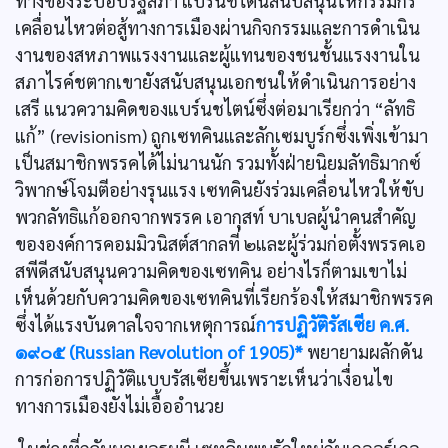
ทางของระบอบรัฐสภา แบร์นชไตน์สนับสนุนให้กรรมกร
เคลื่อนไหวต่อสู้ทางการเมืองผ่านกิจกรรมและการดำเนิน
งานของสหภาพแรงงานและผู้แทนของชนชั้นแรงงานใน
สภาไรค์ชตากเขายังสนับสนุนเอกชนให้ดำเนินการอย่าง
เสรี แนวความคิดของแบร์นชไตน์ซึ่งต่อมาเรียกว่า “ลัทธิ
แก้” (revisionism) ถูกเซทคินและลักเซมบูร์กซึ่งเพิ่งเข้ามา
เป็นสมาชิกพรรคได้ไม่นานนัก รวมทั้งฝ่ายนิยมลัทธิมากซ์
วิพากษ์โจมตีอย่างรุนแรง เซทคินยังร่วมเคลื่อนไหวให้ขับ
พวกลัทธิแก้ออกจากพรรค เอากุสท์ บาเบลผู้นำคนสำคัญ
ขององค์การคอมมิวนิสต์สากลที่ ๒และผู้ร่วมก่อตั้งพรรคเอ
สพีดีสนับสนุนความคิดของเซทคิน อย่างไรก็ตามเขาไม่
เห็นด้วยกับความคิดของเซทคินที่เรียกร้องให้สมาชิกพรรค
ซึ่งได้แรงบันดาลใจจากเหตุการณ์
การปฏิวัติรัสเซีย ค.ศ.
๑๙๐๕ (Russian Revolution of 1905)*
พยายามผลักดัน
การก่อการปฏิวัติแบบรัสเซียขึ้นเพราะเห็นว่าเงื่อนไข
ทางการเมืองยังไม่เอื้ออำนวย