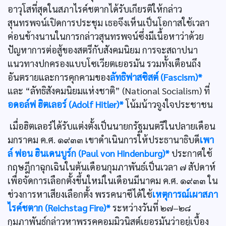
อาวุโสที่สุดในสภาไรค์ชตากได้รับเกียรติให้กล่าว
สุนทรพจน์เปิดการประชุม เธอจึงเห็นเป็นโอกาสใช้เวลา
ค่อนข้างนานในการกล่าวสุนทรพจน์ซึ่งมีเนื้อหาว่าด้วย
ปัญหาการต่อสู้ของสตรีกับสังคมนิยม การจะสถาปนา
แนวทางปกครองแบบโซเวียตเยอรมัน รวมทั้งเตือนถึง
อันตรายและการคุกคามของ
ลัทธิฟาสซิสต์ (Fascism)*
และ “ลัทธิสังคมนิยมแห่งชาติ” (National Socialism) ที่
อดอล์ฟ ฮิตเลอร์ (Adolf Hitler)*
โน้มน้าวจูงใจประชาชน
เมื่อฮิตเลอร์ได้รับแต่งตั้งเป็นนายกรัฐมนตรีในปลายเดือน
มกราคม ค.ศ. ๑๙๓๓ เขาดำเนินการให้ประธานาธิบดี
เพา
ล์ ฟอน ฮินเดนบูร์ก (Paul von Hindenburg)*
ประกาศใช้
กฤษฎีกาฉุกเฉินในต้นเดือนกุมภาพันธ์เป็นเวลา ๗ สัปดาห์
เพื่อจัดการเลือกตั้งขึ้นใหม่ในเดือนมีนาคม ค.ศ. ๑๙๓๓ ใน
ช่วงการหาเสียงเลือกตั้ง พรรคนาซีได้ใช้
เหตุการณ์เผาสภา
ไรค์ชตาก (Reichstag Fire)*
ระหว่างวันที่ ๒๗–๒๘
กุมภาพันธ์กล่าวหาพรรคคอมมิวนิสต์เยอรมันว่าอยู่เบื้อง