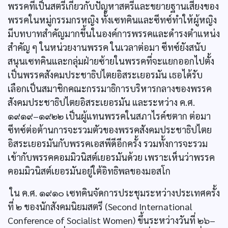
พรรคที่เป็นสตรีเกี่ยวกับปัญหาสตรีและขยายฐานเสียงของ
พรรคในหมู่กรรมกรหญิง ทั้งเซทคินและซีทซ์ทำให้ผู้หญิง
มีบทบาทสำคัญมากขึ้นในองค์การพรรคและดำรงตำแหน่ง
สำคัญ ๆ ในหน่วยงานพรรค ในเวลาต่อมา ซีทซ์ยังสนับ
สนุนเซทคินและกลุ่มฝ่ายซ้ายในพรรคที่จะแยกออกไปตั้ง
เป็นพรรคสังคมประชาธิปไตยอิสระเยอรมัน เธอได้รับ
เลือกเป็นสมาชิกคณะกรรมาธิการบริหารกลางของพรรค
สังคมประชาธิปไตยอิสระเยอรมัน และระหว่าง ค.ศ.
๑๙๑๙–๑๙๒๒ เป็นผู้แทนพรรคในสภาไรค์ชตาก ต่อมา
ซีทซ์ต่อต้านการจะรวมตัวของพรรคสังคมประชาธิปไตย
อิสระเยอรมันกับพรรคเอสพีดีอีกครั้ง รวมทั้งการจะรวม
เข้ากับพรรคคอมมิวนิสต์เยอรมันด้วย เพราะเห็นว่าพรรค
คอมมิวนิสต์เยอรมันอยู่ใต้อิทธิพลของมอสโก
ใน ค.ศ. ๑๙๑๐ เซทคินจัดการประชุมระหว่างประเทศครั้ง
ที่ ๒ ของนักสังคมนิยมสตรี (Second International
Conference of Socialist Women) ขึ้นระหว่างวันที่ ๒๖–