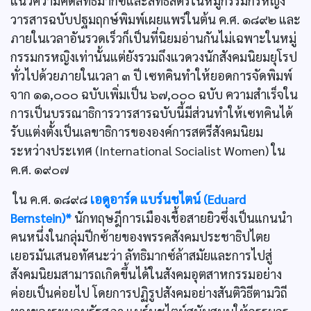
แนวความคิดลัทธิมากซ์และสิทธิสตรีในหมู่กรรมกรหญิง
วารสารฉบับปฐมฤกษ์พิมพ์เผยแพร่ในต้น ค.ศ. ๑๘๙๒ และ
ภายในเวลาอันรวดเร็วก็เป็นที่นิยมอ่านกันไม่เฉพาะในหมู่
กรรมกรหญิงเท่านั้นแต่ยังรวมถึงแวดวงนักสังคมนิยมยุโรป
ทั่วไปด้วยภายในเวลา ๓ ปี เซทคินทำให้ยอดการจัดพิมพ์
จาก ๑๑,๐๐๐ ฉบับเพิ่มเป็น ๖๗,๐๐๐ ฉบับ ความสำเร็จใน
การเป็นบรรณาธิการวารสารฉบับนี้มีส่วนทำให้เซทคินได้
รับแต่งตั้งเป็นเลขาธิการขององค์การสตรีสังคมนิยม
ระหว่างประเทศ (International Socialist Women) ใน
ค.ศ. ๑๙๐๗
ใน ค.ศ. ๑๘๙๘
เอดูอาร์ด แบร์นชไตน์ (Eduard
Bernstein)*
นักทฤษฎีการเมืองเชื้อสายยิวซึ่งเป็นแกนนำ
คนหนึ่งในกลุ่มปีกซ้ายของพรรคสังคมประชาธิปไตย
เยอรมันเสนอทัศนะว่า ลัทธิมากซ์ล้าสมัยและการไปสู่
สังคมนิยมสามารถเกิดขึ้นได้ในสังคมอุตสาหกรรมอย่าง
ค่อยเป็นค่อยไป โดยการปฏิรูปสังคมอย่างสันติวิธีตามวิถี