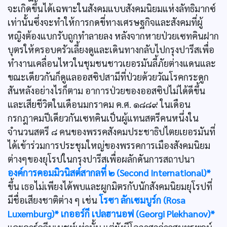
จะเกิดขึ้นได้เฉพาะในสังคมแบบสังคมนิยมแห่งลัทธิมากซ์
เท่านั้นซึ่งจะทำให้การกดขี่ทางเศรษฐกิจและสังคมที่ผู้
หญิงต้องแบกรับถูกทำลายลง หลังจากหายป่วยเซทคินฝาก
บุตรให้ครอบครัวเลี้ยงดูและเดินทางกลับไปกรุงปารีสเพื่อ
ทำงานเคลื่อนไหวในชุมชนชาวเยอรมันลี้ภัยต่างแดนและ
ขณะเดียวกันก็ดูแลออสซิปสามีที่ป่วยด้วยวัณโรคกระดูก
สันหลังอย่างไรก็ตาม อาการป่วยของออสซิปไม่ได้ดีขึ้น
และเสียชีวิตในเดือนมกราคม ค.ศ. ๑๘๘๙ ในเดือน
กรกฎาคมปีเดียวกันเซทคินเป็นผู้แทนสตรีคนหนึ่งใน
จำนวนสตรี ๘ คนของพรรคสังคมประชาธิปไตยเยอรมันที่
ได้เข้าร่วมการประชุมใหญ่ของพรรคการเมืองสังคมนิยม
ต่างๆของยุโรปในกรุงปารีสเพื่อผลักดันการสถาปนา
องค์การคอมมิวนิสต์สากลที่ ๒ (Second International)*
ขึ้น เธอไม่เพียงได้พบและผูกมิตรกับนักสังคมนิยมยุโรปที่
มีชื่อเสียงชาติต่าง ๆ เช่น
โรซา ลักเซมบูร์ก (Rosa
Luxemburg)*
เกออร์กี เปลฮานอฟ (Georgi Plekhanov)*