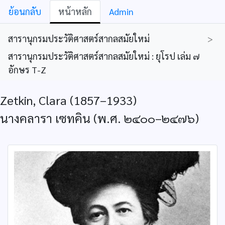
ย้อนกลับ
หน้าหลัก
Admin
สารานุกรมประวัติศาสตร์สากลสมัยใหม่
>
สารานุกรมประวัติศาสตร์สากลสมัยใหม่ : ยุโรป เล่ม ๗
อักษร T-Z
Zetkin, Clara (1857–1933)
นางคลารา เซทคิน (พ.ศ. ๒๔๐๐–๒๔๗๖)