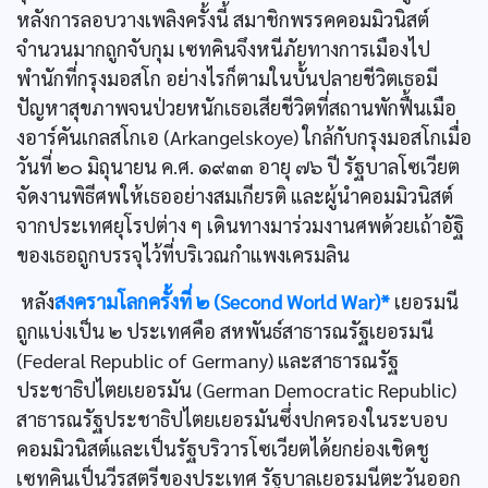
หลังการลอบวางเพลิงครั้งนี้ สมาชิกพรรคคอมมิวนิสต์
จำนวนมากถูกจับกุม เซทคินจึงหนีภัยทางการเมืองไป
พำนักที่กรุงมอสโก อย่างไรก็ตามในบั้นปลายชีวิตเธอมี
ปัญหาสุขภาพจนป่วยหนักเธอเสียชีวิตที่สถานพักฟื้นเมือ
งอาร์คันเกลสโกเอ (Arkangelskoye) ใกล้กับกรุงมอสโกเมื่อ
วันที่ ๒๐ มิถุนายน ค.ศ. ๑๙๓๓ อายุ ๗๖ ปี รัฐบาลโซเวียต
จัดงานพิธีศพให้เธออย่างสมเกียรติ และผู้นำคอมมิวนิสต์
จากประเทศยุโรปต่าง ๆ เดินทางมาร่วมงานศพด้วยเถ้าอัฐิ
ของเธอถูกบรรจุไว้ที่บริเวณกำแพงเครมลิน
หลัง
สงครามโลกครั้งที่ ๒ (Second World War)*
เยอรมนี
ถูกแบ่งเป็น ๒ ประเทศคือ สหพันธ์สาธารณรัฐเยอรมนี
(Federal Republic of Germany) และสาธารณรัฐ
ประชาธิปไตยเยอรมัน (German Democratic Republic)
สาธารณรัฐประชาธิปไตยเยอรมันซึ่งปกครองในระบอบ
คอมมิวนิสต์และเป็นรัฐบริวารโซเวียตได้ยกย่องเชิดชู
เซทคินเป็นวีรสตรีของประเทศ รัฐบาลเยอรมนีตะวันออก