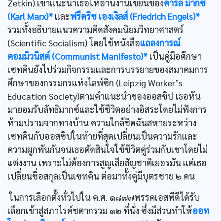
Zetkin) เขาแนะนำเธอให้อ่านงานเขียนของ
คาร์ล มากซ์
(Karl Marx)*
และ
ฟรีดริช เองเงิลส์ (Friedrich Engels)*
รวมทั้งอธิบายแนวความคิดสังคมนิยมวิทยาศาสตร์
(Scientific Socialism) โดยใช้หนังสือ
แถลงการณ์
คอมมิวนิสต์ (Communist Manifesto)*
เป็นคู่มือศึกษา
เซทคินยังไปร่วมกิจกรรมและการบรรยายของสมาคมการ
ศึกษาของกรรมกรแห่งไลพ์ซิก (Leipzig Worker’s
Education Society)ตามคำแนะนำของออสซิป เธอหัน
มายอมรับลัทธิมากซ์และใช้ชีวิตอย่างอิสระโดยไม่ฟังการ
ห้ามปรามจากทางบ้าน ความใกล้ชิดฉันสหายระหว่าง
เซทคินกับออสซิปในท้ายที่สุดเปลี่ยนเป็นความรักและ
ความผูกพันกันจนเธอตัดสินใจใช้ชีวิตคู่ร่วมกับเขาโดยไม่
แต่งงาน เพราะไม่ต้องการสูญเสียสัญชาติเยอรมัน แต่เธอ
เปลี่ยนชื่อสกุลเป็นเซทคิน ต่อมาทั้งคู่มีบุตรชาย ๒ คน
ในการเลือกตั้งทั่วไปใน ค.ศ. ๑๘๗๗พรรคเอสพีดีได้รับ
เลือกเข้าสู่สภาไรค์ชตากรวม ๑๒ ที่นั่ง ซึ่งมีส่วนทำให้
ออท