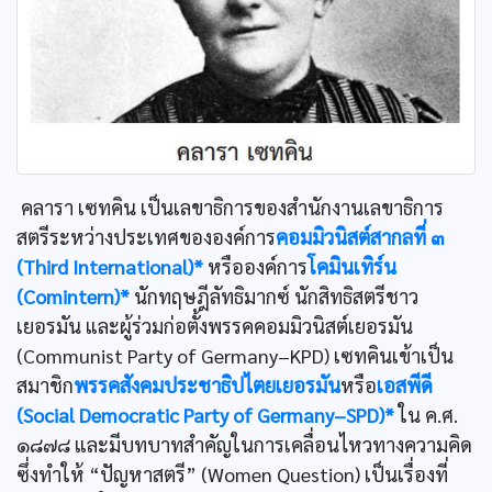
คลารา เซทคิน เป็นเลขาธิการของสำนักงานเลขาธิการ
สตรีระหว่างประเทศขององค์การ
คอมมิวนิสต์สากลที่ ๓
(Third International)*
หรือองค์การ
โคมินเทิร์น
(Comintern)*
นักทฤษฎีลัทธิมากซ์ นักสิทธิสตรีชาว
เยอรมัน และผู้ร่วมก่อตั้งพรรคคอมมิวนิสต์เยอรมัน
(Communist Party of Germany–KPD) เซทคินเข้าเป็น
สมาชิก
พรรคสังคมประชาธิปไตยเยอรมัน
หรือ
เอสพีดี
(Social Democratic Party of Germany–SPD)*
ใน ค.ศ.
๑๘๗๘ และมีบทบาทสำคัญในการเคลื่อนไหวทางความคิด
ซึ่งทำให้ “ปัญหาสตรี” (Women Question) เป็นเรื่องที่