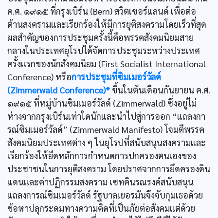
ค.ศ. ๑๙๑๕ ที่กรุงเบิร์น (Bern) สวิตเซอร์แลนด์ เพื่อต่อ
ต้านสงครามและเรียกร้องให้มีการยุติสงครามโดยเร็วที่สุด
ผลสำคัญของการประชุมครั้งนี้คือพรรคสังคมนิยมสาย
กลางในประเทศยุโรปได้จัดการประชุมระหว่างประเทศ
ครั้งแรกของนักสังคมนิยม (First Socialist International
Conference) หรือ
การประชุมที่ซิมเมอร์วัลด์
(Zimmerwald Conference)*
ขึ้นในต้นเดือนกันยายน ค.ศ.
๑๙๑๕ ที่หมู่บ้านซิมเมอร์วัลด์ (Zimmerwald) ซึ่งอยู่ไม่
ห่างจากกรุงเบิร์นเท่าใดนักและนำไปสู่การออก “แถลงกา
รณ์ซิมเมอร์วัลด์” (Zimmerwald Manifesto) โจมตีพรรค
สังคมนิยมประเทศต่าง ๆ ในยุโรปที่สนับสนุนสงครามและ
เรียกร้องให้ยึดหลักการกำหนดการปกครองตนเองของ
ประชาชนในการยุติสงคราม โดยปราศจากการยึดครองดิน
แดนและค่าปฏิกรรมสงคราม เซทคินรณรงค์สนับสนุน
แถลงการณ์ซิมเมอร์วัลด์ รัฐบาลเยอรมันจึงจับกุมเธอด้วย
ข้อหาปลุกระดมทางความคิดที่เป็นภัยต่อสังคมแต่ด้วย