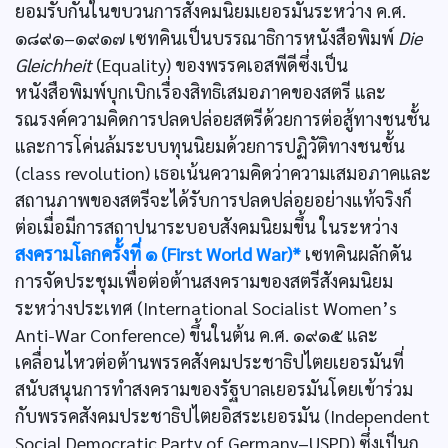
ยอมรับกันในขบวนการสังคมนิยมเยอรมันระหว่าง ค.ศ.
๑๘๙๑–๑๙๑๗ เซทคินเป็นบรรณาธิการหนังสือพิมพ์
Die
Gleichheit
(Equality) ของพรรคเอสพีดีซึ่งเป็น
หนังสือพิมพ์บุกเบิกเรื่องสิทธิเสมอภาคของสตรี และ
รณรงค์ความคิดการปลดปล่อยสตรีด้วยการต่อสู้ทางชนชั้น
และการโค่นล้มระบบทุนนิยมด้วยการปฏิวัติทางชนชั้น
(class revolution) เธอเน้นความคิดว่าความเสมอภาคและ
สถานภาพของสตรีจะได้รับการปลดปล่อยอย่างแท้จริงก็
ต่อเมื่อมีการสถาปนาระบอบสังคมนิยมขึ้น ในระหว่าง
สงครามโลกครั้งที่ ๑ (First World War)*
เซทคินผลักดัน
การจัดประชุมเพื่อต่อต้านสงครามของสตรีสังคมนิยม
ระหว่างประเทศ (International Socialist Women’s
Anti-War Conference) ขึ้นในต้น ค.ศ. ๑๙๑๕ และ
เคลื่อนไหวต่อต้านพรรคสังคมประชาธิปไตยเยอรมันที่
สนับสนุนการทำสงครามของรัฐบาลเยอรมันโดยเข้าร่วม
กับพรรคสังคมประชาธิปไตยอิสระเยอรมัน (Independent
Social Democratic Party of Germany–USPD) ซึ่งเป็นก