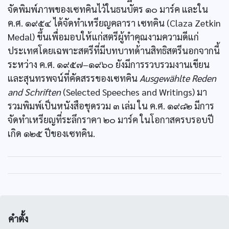
จัดพิมพ์ภาพของเซทคินไว้ในธนบัตร ๑๐ มาร์ค และใน
ค.ศ. ๑๙๕๔ ได้จัดทำเหรียญคลารา เซทคิน (Claza Zetkin
Medal) ขึ้นเพื่อมอบให้แก่สตรีผู้ทำคุณงามความดีแก่
ประเทศโดยเฉพาะสตรีที่มีบทบาทด้านสิทธิสตรีนอกจากนี้
ระหว่าง ค.ศ. ๑๙๕๗–๑๙๖๐ ยังมีการรวบรวมงานเขียน
และสุนทรพจน์ที่คัดสรรของเซทคิน
Ausgewählte Reden
and Schriften
(Selected Speeches and Writings) มา
รวมพิมพ์เป็นหนังสือชุดรวม ๓ เล่ม ใน ค.ศ. ๑๙๘๒ มีการ
จัดทำเหรียญที่ระลึกราคา ๒๐ มาร์ค ในโอกาสครบรอบปี
เกิด ๑๒๕ ปีของเซทคิน.
คำตั้ง