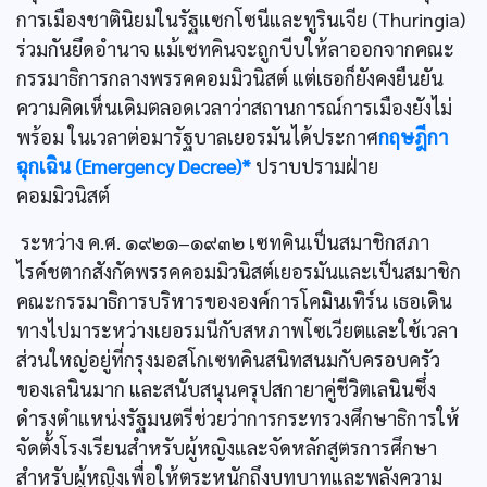
การเมืองชาตินิยมในรัฐแซกโซนีและทูรินเจีย (Thuringia)
ร่วมกันยึดอำนาจ แม้เซทคินจะถูกบีบให้ลาออกจากคณะ
กรรมาธิการกลางพรรคคอมมิวนิสต์ แต่เธอก็ยังคงยืนยัน
ความคิดเห็นเดิมตลอดเวลาว่าสถานการณ์การเมืองยังไม่
พร้อม ในเวลาต่อมารัฐบาลเยอรมันได้ประกาศ
กฤษฎีกา
ฉุกเฉิน (Emergency Decree)*
ปราบปรามฝ่าย
คอมมิวนิสต์
ระหว่าง ค.ศ. ๑๙๒๑–๑๙๓๒ เซทคินเป็นสมาชิกสภา
ไรค์ชตากสังกัดพรรคคอมมิวนิสต์เยอรมันและเป็นสมาชิก
คณะกรรมาธิการบริหารขององค์การโคมินเทิร์น เธอเดิน
ทางไปมาระหว่างเยอรมนีกับสหภาพโซเวียตและใช้เวลา
ส่วนใหญ่อยู่ที่กรุงมอสโกเซทคินสนิทสนมกับครอบครัว
ของเลนินมาก และสนับสนุนครุปสกายาคู่ชีวิตเลนินซึ่ง
ดำรงตำแหน่งรัฐมนตรีช่วยว่าการกระทรวงศึกษาธิการให้
จัดตั้งโรงเรียนสำหรับผู้หญิงและจัดหลักสูตรการศึกษา
สำหรับผู้หญิงเพื่อให้ตระหนักถึงบทบาทและพลังความ