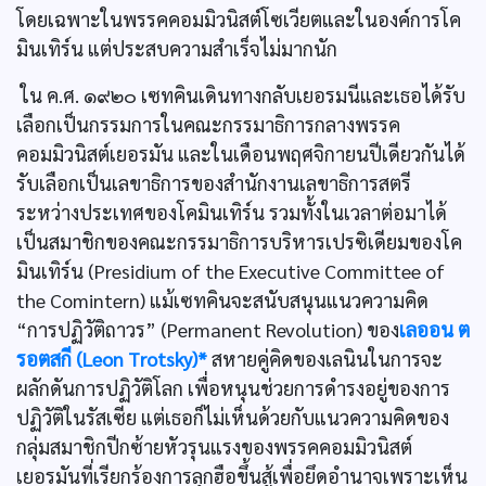
โดยเฉพาะในพรรคคอมมิวนิสต์โซเวียตและในองค์การโค
มินเทิร์น แต่ประสบความสำเร็จไม่มากนัก
ใน ค.ศ. ๑๙๒๐ เซทคินเดินทางกลับเยอรมนีและเธอได้รับ
เลือกเป็นกรรมการในคณะกรรมาธิการกลางพรรค
คอมมิวนิสต์เยอรมัน และในเดือนพฤศจิกายนปีเดียวกันได้
รับเลือกเป็นเลขาธิการของสำนักงานเลขาธิการสตรี
ระหว่างประเทศของโคมินเทิร์น รวมทั้งในเวลาต่อมาได้
เป็นสมาชิกของคณะกรรมาธิการบริหารเปรซิเดียมของโค
มินเทิร์น (Presidium of the Executive Committee of
the Comintern) แม้เซทคินจะสนับสนุนแนวความคิด
“การปฏิวัติถาวร” (Permanent Revolution) ของ
เลออน ต
รอตสกี (Leon Trotsky)*
สหายคู่คิดของเลนินในการจะ
ผลักดันการปฏิวัติโลก เพื่อหนุนช่วยการดำรงอยู่ของการ
ปฏิวัติในรัสเซีย แต่เธอก็ไม่เห็นด้วยกับแนวความคิดของ
กลุ่มสมาชิกปีกซ้ายหัวรุนแรงของพรรคคอมมิวนิสต์
เยอรมันที่เรียกร้องการลุกฮือขึ้นสู้เพื่อยึดอำนาจเพราะเห็น