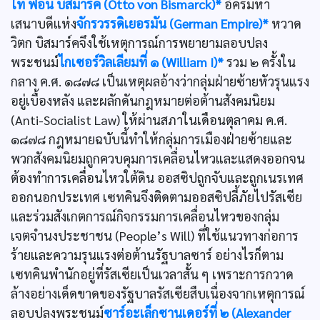
โท ฟอน บิสมาร์ค (Otto von Bismarck)*
อัครมหา
เสนาบดีแห่ง
จักรวรรดิเยอรมัน (German Empire)*
หวาด
วิตก บิสมาร์คจึงใช้เหตุการณ์การพยายามลอบปลง
พระชนม์
ไกเซอร์วิลเลียมที่ ๑ (William I)*
รวม ๒ ครั้งใน
กลาง ค.ศ. ๑๘๗๘ เป็นเหตุผลอ้างว่ากลุ่มฝ่ายซ้ายหัวรุนแรง
อยู่เบื้องหลัง และผลักดันกฎหมายต่อต้านสังคมนิยม
(Anti-Socialist Law) ให้ผ่านสภาในเดือนตุลาคม ค.ศ.
๑๘๗๘ กฎหมายฉบับนี้ทำให้กลุ่มการเมืองฝ่ายซ้ายและ
พวกสังคมนิยมถูกควบคุมการเคลื่อนไหวและแสดงออกจน
ต้องทำการเคลื่อนไหวใต้ดิน ออสซิปถูกจับและถูกเนรเทศ
ออกนอกประเทศ เซทคินจึงติดตามออสซิปลี้ภัยไปรัสเซีย
และร่วมสังเกตการณ์กิจกรรมการเคลื่อนไหวของกลุ่ม
เจตจำนงประชาชน (People’s Will) ที่ใช้แนวทางก่อการ
ร้ายและความรุนแรงต่อต้านรัฐบาลซาร์ อย่างไรก็ตาม
เซทคินพำนักอยู่ที่รัสเซียเป็นเวลาสั้น ๆ เพราะการกวาด
ล้างอย่างเด็ดขาดของรัฐบาลรัสเซียสืบเนื่องจากเหตุการณ์
ลอบปลงพระชนม์
ซาร์อะเล็กซานเดอร์ที่ ๒ (Alexander