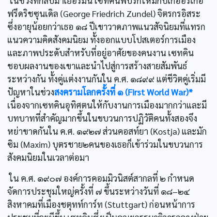
ในช่วงที่กลับมาเยอรมนี เซทคินพบรักใหม่กับเกออร์เกอ
ฟรีดริชซุนเดิล (George Friedrich Zundel) จิตรกรอิสระ
ซึ่งอายุน้อยกว่าเธอ ๑๘ ปีเขาวาดภาพแนวสัจนิยมที่แทรก
แนวความคิดสังคมนิยม ทั้งออกแบบโปสเตอร์การเมือง
และภาพประดับสำหรับที่อยู่อาศัยของคนงาน เซทคิน
ชอบผลงานของเขาและนำไปสู่การสร้างสายสัมพันธ์
ระหว่างกัน ทั้งคู่แต่งงานกันใน ค.ศ. ๑๘๙๙ แต่ชีวิตคู่เริ่มมี
ปัญหาในช่วง
สงครามโลกครั้งที่ ๑ (First World War)*
เนื่องจากเซทคินอุทิศตนให้กับงานการเมืองมากกว่าและมี
บทบาทที่สำคัญมากขึ้นในขบวนการปฏิวัติคนทั้งสองจึง
หย่าขาดกันใน ค.ศ. ๑๙๒๗ ส่วนคอสท์ยา (Kostja) และมัก
ซิม (Maxim) บุตรชาย๒คนของเธอก็เข้าร่วมในขบวนการ
สังคมนิยมในเวลาต่อมา
ใน ค.ศ. ๑๙๐๗ องค์การคอมมิวนิสต์สากลที่ ๒ กำหนด
จัดการประชุมใหญ่ครั้งที่ ๗ ขึ้นระหว่างวันที่ ๑๘–๒๔
สิงหาคมที่เมืองชตุทท์การ์ท (Stuttgart) ก่อนหน้าการ