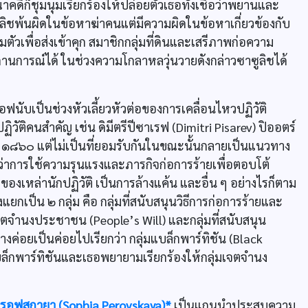
็ชุมนุมเรียกร้องให้ปล่อยตัวเธอทั้งเชื่อว่าพยานและ
ูลิชพ้นผิดในข้อหาฆ่าคนแต่มีความผิดในข้อหาเกี่ยวข้องกับ
ัวเพื่อส่งเข้าคุก สมาชิกกลุ่มที่ดินและเสรีภาพก่อความ
การณ์ได้ ในช่วงความโกลาหลวุ่นวายดังกล่าวซาซูลิชได้
ับเป็นช่วงหัวเลี้ยวหัวต่อของการเคลื่อนไหวปฏิวัติ
ติคนสำคัญ เช่น ดิมีตรีปีซาเรฟ (Dimitri Pisarev) ปิออตร์
๑๘๖๐ แต่ไม่เป็นที่ยอมรับกันในขณะนั้นกลายเป็นแนวทาง
ว่าการใช้ความรุนแรงและภารกิจก่อการร้ายเพื่อตอบโต้
งเหล่านักปฏิวัติ เป็นการล้างแค้น และอื่น ๆ อย่างไรก็ตาม
กเป็น ๒ กลุ่ม คือ กลุ่มที่สนับสนุนวิธีการก่อการร้ายและ
มเจตจำนงประชาชน (People’s Will) และกลุ่มที่สนับสนุน
ค่อยเป็นค่อยไปเรียกว่า กลุ่มแบล็กพาร์ทิชัน (Black
แบล็กพาร์ทิชันและเธอพยายามเรียกร้องให้กลุ่มเจตจำนง
ปรอฟสกายา (Sophia Perovskaya)*
เป็นแกนนำประสบความ