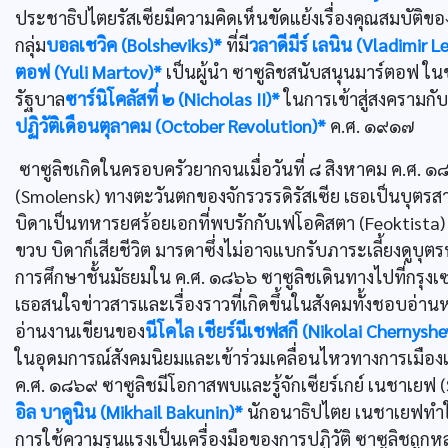
ประชาธิปไตยรัสเซียมีความคิดเห็นขัดแย้งเรื่องคุณสมบัติขอ
กลุ่ม
บอลเชวิค (Bolsheviks)*
ที่มี
วลาดีมีร์ เลนิน (Vladimir L
ตอฟ (Yuli Martov)*
เป็นผู้นำ ซาซูลิชสนับสนุนมาร์ตอฟ ใน
รัฐบาล
ซาร์นิโคลัสที่ ๒ (Nicholas II)*
ในการเข้าสู่สงครามกับ
ปฏิวัติเดือนตุลาคม (October Revolution)*
ค.ศ. ๑๙๑๗
ซาซูลิชเกิดในครอบครัวยากจนเมื่อวันที่ ๘ สิงหาคม ค.ศ. ๑
(Smolensk) ทางตะวันตกของจักรวรรดิรัสเซีย เธอเป็นบุตรส
บิดาเป็นทหารยศร้อยเอกที่พบรักกับเฟโอคิสตา (Feoktista) 
ขวบ บิดาก็เสียชีวิต มารดาซึ่งไม่อาจแบกรับภาระเลี้ยงดูบุตรทั
การศึกษาชั้นมัธยมใน ค.ศ. ๑๘๖๖ ซาซูลิชเดินทางไปที่กรุงเซ
เธอสนใจข่าวสารและเรื่องราวที่เกิดขึ้นในสังคมทั้งชอบอ่านหน
อ่านงานเขียนของ
นีโคไล เชียร์นีเชฟสกี (Nikolai Chernyshe
ในอุดมการณ์สังคมนิยมและเข้าร่วมเคลื่อนไหวทางการเมืองเ
ค.ศ. ๑๘๖๙ ซาซูลิชมีโอกาสพบและรู้จักเซียร์เกย์ เนชาเยฟ (
อิล บาคูนิน (Mikhail Bakunin)*
นักอนาธิปไตย เนชาเยฟทำให
การใช้ความรุนแรงเป็นเครื่องมือของการปฏิวัติ ซาซูลิชถู