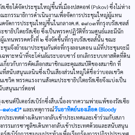
เซียได้จัดประชุมใหญ่ขึ้นที่เมืองปสคอฟ (Pskov) ซึ่งไม่ห่าง
ตั้งคณะกรรมาธิการดำเนินงานเพื่อจัดการประชุมใหญ่ผู้แทน
ำหนดจัดการประชุมใหญ่ขึ้นในกลางค.ศ. ๑๙๐๓ที่กรุงบรัสเซลส์
าธิปไตยรัสเซีย ซึ่งเป็นพรรคปฏิวัติที่รวมศูนย์และมีนัก
ทนพรรคครั้งที่ ๒ ซึ่งจัดขึ้นที่กรุงบรัสเซลส์นั้น ขณะ
ะชุมจึงย้ายมาประชุมกันต่อที่กรุงลอนดอน แม้ที่ประชุมจะมี
ฉพาะหน้าที่จะโค่นล้มระบอบซาร์ ยกเลิกระบบทาสติดที่ดิน
กี่ยวกับการคัดเลือกสมาชิกและคุณสมบัติของสมาชิก ที่
ี่สนับสนุนเลนินซึ่งเป็นเสียงส่วนใหญ่ได้ชื่อว่าบอลเชวิค
่าเมนเชวิค พรรคแรงงานสังคมประชาธิปไตยรัสเซียจึงแบ่งเป็น
นับสนุนมาร์ตอฟ
งเซนต์ปีเตอร์สเบิร์กซึ่งสืบเนื่องจากความพ่ายแพ้ของรัสเซีย
๐๔–๑๙๐๕)*
และเหตุการณ์
วันอาทิตย์นองเลือด (Bloody
นอกประเทศต่างเดินทางกลับเข้าประเทศและเข้าร่วมกับสภา
วของกรรมกรซาซูลิชเดินทางกลับเข้าประเทศด้วยและสนับสนุน
อร์สเบิร์กการชุมนุมประท้วงเพื่อเรียกร้องการปฏิรูปประเทศ