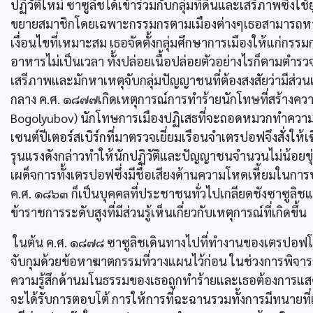
ปฏิวัติใหม่ ซาซูลิชได้เข้าร่วมกับกลุ่มที่ดินและเสรีภาพซึ่งใ
ขยายสมาชิกโดยเฉพาะกรรมกรตามเมืองต่างๆเธอสามารถหา
เงื่อนไขที่เหมาะสม เธอจัดตั้งกลุ่มศึกษาการเมืองให้แก่กร
อาหารไม่เป็นเวลา ทั้งปล่อยเนื้อปล่อยตัวอย่างไรก็ตามตำ
เสรีภาพและมักหาเหตุจับกลุ่มปัญญาชนที่ต้องสงสัยว่ามีส่ว
กลาง ค.ศ. ๑๘๗๗เกิดเหตุการณ์การทำร้ายนักโทษที่สร้างความ
Bogolyubov) นักโทษการเมืองปฏิเสธที่จะถอดหมวกทำความ
เซนต์ปีเตอร์สเบิร์กที่มาตรวจเยี่ยมเรือนจำเตรปอฟจึงสั่งให
รุนแรงดังกล่าวทำให้นักปฏิวัติและปัญญาชนจำนวนไม่น้อยขุ่
เผด็จการทั้งเตรปอฟซึ่งมีชื่อเสียงด้านความโหดเหี้ยม
ค.ศ. ๑๘๖๓ ก็เป็นบุคคลที่ประชาชนทั่วไปเกลียดชังซาซู
ข้าราชการระดับสูงที่มีส่วนรู้เห็นเกี่ยวกับเหตุการณ์ที่เกิดขึ้น
ในต้น ค.ศ. ๑๘๗๘ ซาซูลิชเดินทางไปที่ทำงานของเตรปอฟโดยม
จับกุมด้วยข้อหาฆาตกรรมที่วางแผนไว้ก่อน ในช่วงการพิจา
ความรู้สึกด้านมโนธรรมของเธอถูกทำร้ายและเธอต้องการแสดง
จะได้รับการตอบโต้ การให้การที่ฉะฉานรวมทั้งการมีทนายที