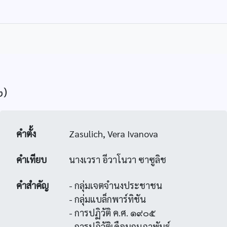
๒)
คำตั้ง
Zasulich, Vera Ivanova
คำเทียบ
นางเวรา อีวาโนวา ซาซูลิช
คำสำคัญ
- กลุ่มเจตจำนงประชาชน
- กลุ่มแบล็กพาร์ทิชัน
- การปฏิวัติ ค.ศ. ๑๙๐๕
- การปฏิวัติเดือนกุมภาพันธ์