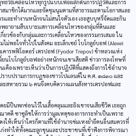
ช้ยุทธวิธีเคลื่อนไหวทุกรูปแบบเพื่อผลักดันการปฏิวัติและการ
สมาชิกได้มากและจัดชุมนุมตามที่สาธารณะตามโอกาสและ
รมกรและทำงานหนักจนไม่สนใจตัวเอง เธอสูบบุหรี่จัดและกิน
รวจพยายามสืบเบาะแสการเคลื่อนไหวของกลุ่มที่ดินและ
นเกี่ยวข้องกับกลุ่มและการเคลื่อนไหวของกรรมกรเสมอ ใน
ไม่พอใจทั่วไปในสังคม อะเล็กเซย์ โบโกลูย์บอฟ (Alexei
เคารพฟิโอดอร์ เตรปอฟ (Fyodor Trepov) ข้าหลวงแห่ง
้เฆี่ยนโบโกลูย์บอฟอย่างหนักจนเขาเสียสติ ข่าวการลงโทษที่
นเคืองเพราะเห็นว่าเป็นการปฏิบัติที่แสดงถึงการใช้อำนาจ
ในการปราบปรามการกบฏของชาวโปแลนด์ใน ค.ศ. ๑๘๓๐ และ
ลิชและสหายรวม ๖ คนจึงคบคิดวางแผนสังหารเตรปอฟและ
ีปืนพกซ่อนไว้ในเสื้อคลุมและยิงเขาจนเสียชีวิต เธอถูก
รณาคดี ซาซูลิชให้การว่ามูลเหตุของการกระทำเป็นเพราะ
ให้เห็นว่าใครก็ตามที่ใช้อำนาจข่มเหงย่ำยีคนอื่นสมควรที่
่เก่งทำให้ทั้งคณะลูกขุนและประชาชนที่เข้าฟังการพิจารณา