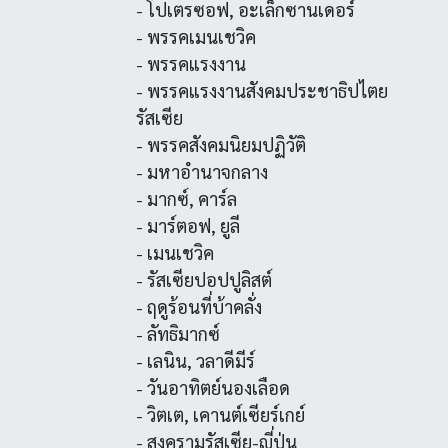
- โปเตรซอฟ, อะเล็กซานเดอร์
- พรรคเมนเชวิค
- พรรคแรงงาน
- พรรคแรงงานสังคมประชาธิปไตย
รัสเซีย
- พรรคสังคมนิยมปฏิวัติ
- มหาอำนาจกลาง
- มากซ์, คาร์ล
- มาร์ตอฟ, ยูลี
- เมนเชวิค
- รัสเซียปอปปูลิสต์
- ฤดูร้อนที่บ้าคลั่ง
- ลัทธิมากซ์
- เลนิน, วลาดีมีร์
- วันอาทิตย์นองเลือด
- วิตเต, เคานต์เซียร์เกย์
- สงครามรัสเซีย-ญี่ปุ่น