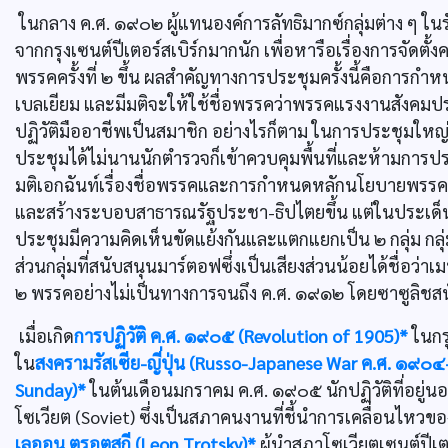
ในกลาง ค.ศ. ๑๙๐๒ ผู้แทนองค์การลัทธิมากซ์กลุ่มต่าง ๆ ในรัส
จากกรุงเซนต์ปีเตอร์สเบิร์กมากนัก เพื่อหารือเรื่องการจัด
พรรคครั้งที่ ๒ ขึ้น ผลสำคัญทางการประชุมครั้งนี้คือการก
เบลเยียม และมีมติจะให้ใช้ชื่อพรรคว่าพรรคแรงงานสังคมประช
ปฏิวัติมืออาชีพเป็นสมาชิก อย่างไรก็ตาม ในการประชุมใหญ่ผู้แ
ประชุมได้ไม่นานนักตำรวจก็เข้าควบคุมพื้นที่และห้ามการปร
มติเอกฉันท์เรื่องชื่อพรรคและการกำหนดหลักนโยบายพรรคเ
และสร้างระบอบสาธารณรัฐประชา-ธิปไตยขึ้น แต่ในประเด็นเ
ประชุมมีความคิดเห็นขัดแย้งกันและแตกแยกเป็น ๒ กลุ่ม กลุ่มท
ส่วนกลุ่มที่สนับสนุนมาร์ตอฟซึ่งเป็นเสียงส่วนน้อยได้ชื่อว
๒ พรรคอย่างไม่เป็นทางการจนถึง ค.ศ. ๑๙๑๒ โดยซาซูลิชส
เมื่อเกิด
การปฏิวัติ ค.ศ. ๑๙๐๕ (Revolution of 1905)*
ในกรุ
ใน
สงครามรัสเซีย-ญี่ปุ่น (Russo-Japanese War ค.ศ. ๑๙
Sunday)*
ในต้นเดือนมกราคม ค.ศ. ๑๙๐๕ นักปฏิวัติที่อยู่
โซเวียต (Soviet) ซึ่งเป็นสภาคนงานที่ชี้นำการเคลื่อนไห
เลออน ตรอตสกี (Leon Trotsky)*
ผู้นำสภาโซเวียตเซนต์ปีเต