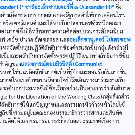
xander II)*
ซาร์อะเล็กซานเดอร์ที่ ๓ (Alexander III)*
ซึ่ง
ิอย่างเด็ดขาด การกวาดล้างของรัฐบาลทำให้การเคลื่อนไหว
ีวา สวิตเซอร์แลนด์ และได้พบกับเปลฮานอฟซึ่งหนีออกมา
ของมากซ์ซึ่งมีอิทธิพลทางความคิดต่อขบวนการสังคมนิยม
ลฟ เดย์ช ปาเวล อัคเซลรอด และ
อะเล็กซานเดอร์ โปเตรซอฟ
ศจัดตั้งกลุ่มปฏิวัติลัทธิมากซ์องค์กรแรกขึ้น กลุ่มดังกล่าวมี
ียและผลักดันการจัดตั้งพรรคปฏิวัติแนวทางลัทธิมากซ์ขึ้น
ะสำคัญของ
แถลงการณ์คอมมิวนิสต์ (Communist
ำให้แนวคิดลัทธิมากซ์เป็นที่รู้จักและยอมรับกันมากขึ้น
ธิมากซ์ไฟแรงซึ่งหลบหนีจากไซบีเรียเดินทางมาร่วมงานกับ
ิมากซ์นอกประเทศจึงมีชื่อเรียกอย่างเป็นทางการว่า สันติบาต
e for the Liberation of the Working Class) กลุ่มดังกล่าว
่ลัทธิมากซ์ให้แก่ปัญญาชนและกรรมกรหัวก้าวหน้าโดยใช้
ูลิชซึ่งร่วมอยู่ในคณะกองบรรณาธิการวารสารและสันทัด
ามคิดให้แก่กรรมกรอย่างสม่ำเสมอและรณรงค์เรื่องการ