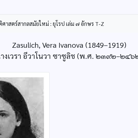
ิศาสตร์สากลสมัยใหม่ : ยุโรป เล่ม ๗ อักษร T-Z
Zasulich, Vera Ivanova (1849–1919)
างเวรา อีวาโนวา ซาซูลิช (พ.ศ. ๒๓๙๒–๒๔๖