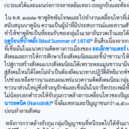
เบาะแสได้และแผนก่อการจลาจลล้มเหลว เธอถูกจับและต้อง
ใน ค.ศ. ๑๘๗๓ ซาซูลิชพ้นโทษและไปทำงานเคลื่อนไหวที่เมืองเ
สนับสนุนบาคูนิน ความเป็นผู้นำที่มีประสบการณ์และความ
ทำให้ซาซูลิชเป็นที่ยอมรับของกลุ่มในเวลาอันรวดเร็วและได้รั
ฤดูร้อนที่บ้าคลั่ง (Mad Summer of 1874)*
อันสืบเนื่องจาก
ที่เชื่อมั่นในแนวความคิดทางการเมืองของ
อะเล็กซานเดอร์ 
สังคมและการให้การศึกษาเรื่องสังคมนิยมและชี้นำชาวนาให้
ไปสู่การสร้างสังคมแบบสังคมนิยมได้เพราะคอมมูนชาวนามีห
สู่สังคมใหม่ได้โดยไม่จำเป็นต้องยึดแนวทางปฏิวัติลัทธิมากซ
ไปช่วยเหลือชาวนาและเผยแพร่แนวความคิดสังคมนิยม กลุ่ม
ชาวนาส่วนใหญ่ซึ่งหัวอนุรักษ์และเชื่อมั่นในจารีตประเพณี
ไม่น้อยบอกตำรวจให้จับกุมกวาดล้างการเคลื่อนไหวของป
นารอดนิค (Narodnik)*
จึงล้มเหลวและปัญญาชนกว่า ๑,๕๐๐
บ่อนทำลายสังคม
หลังการกวาดล้างจับกุม กลุ่มปัญญาชนที่หนีรอดไปได้หันม