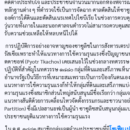
คดีต่างประทับใจ และประชาชนจำนวนมากนอกห้องพิจารณาคดีก
หลักฐานต่าง ๆ ที่ตำรวจใช้เป็นการจัดฉาก ศาลตัดสินให้ซาซ
องค์การใต้ดินและตัดสินเนรเทศไปไซบีเรีย ในช่วงการควบคุมต
วุ่นวายทั้งภายในและนอกศาลจนตำรวจไม่สามารถควบคุมสถาน
รับความช่วยเหลือให้หลบหนีไปได้
การปฏิบัติการอย่างอาจหาญของซาซูลิชในการสังหารเตรปอฟน
รัสเซียเพราะทำให้แนวทางการใช้ความรุนแรงซึ่งปัญญาชนปฏิวั
ตคาชอฟ (Pyotr Tkachov) เคยเสนอไว้ในช่วงกลางทศวรรษ 
ปฏิบัติที่สำคัญในทศวรรษ ๑๘๘๐ กลุ่มที่ดินและเสรีภาพเห็น
อำนาจรัฐเป็นวิธีการที่เหมาะสมเพราะเป็นการป้องกันตนเองขอ
แนวทางการใช้ความรุนแรงก็ทำให้กลุ่มที่ดินและเสรีภาพแบ่งแย
ความรุนแรงซึ่งสมาชิกส่วนใหญ่สนับสนุนมีชื่อเรียกว่า กลุ่
แนวทางสันติด้วยการเคลื่อนไหวจัดตั้งกรรมกรและชาวนาอย่าง
Partition) ซึ่งมีเปลฮานอฟเป็นผู้นำ ซาซูลิชสนับสนุนกลุ่ม
ประชาชนยุติแนวทางการใช้ความรุนแรง
ใน ค.ศ. ๑๘๘๑ สมาชิกกลุ่มเจตจำนงประชาชนที่มี
โซเฟีย เ