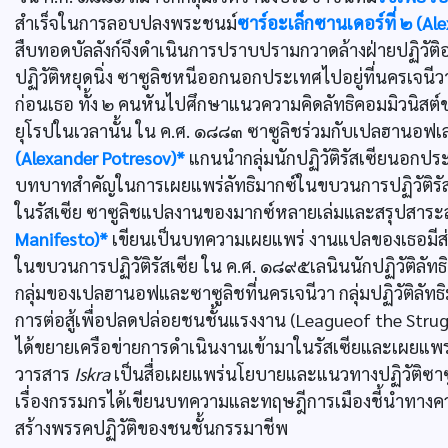
สำเร็จในการลอบปลงพระชนม์
ซาร์อะเล็กซานเดอร์ที่ ๒ (Ale
สืบทอดบัลลังก์จึงดำเนินการปราบปรามกวาดล้างฝ่ายปฏิวัต
ปฏิวัติหยุดนิ่ง ซาซูลิชหนีออกนอกประเทศไปอยู่ที่นครเจน
ก่อนเธอ ทั้ง ๒ คนหันไปศึกษาแนวความคิดลัทธิคอมมิวนิสต์
ยุโรปในเวลานั้น ใน ค.ศ. ๑๘๘๓ ซาซูลิชร่วมกับเปลฮานอฟเ
(Alexander Potresov)*
แกนนำกลุ่มนักปฏิวัติรัสเซียนอกประเท
บทบาทสำคัญในการเผยแพร่ลัทธิมากซ์ในขบวนการปฏิวัติรัสเซ
ในรัสเซีย ซาซูลิชแปลงานของมากซ์หลายเล่มและสรุปสาร
Manifesto)*
เขียนเป็นบทความเผยแพร่ งานแปลของเธอมีส่วนท
ในขบวนการปฏิวัติรัสเซีย ใน ค.ศ. ๑๘๙๕เลนินนักปฏิวัติลัท
กลุ่มของเปลฮานอฟและซาซูลิชที่นครเจนีวา กลุ่มปฏิวัติลัทธ
การต่อสู้เพื่อปลดปล่อยชนชั้นแรงงาน (Leagueof the Struggl
ได้ขยายเครือข่ายการดำเนินงานเข้ามาในรัสเซียและเผยแพร
วารสาร
Iskra
เป็นสื่อเผยแพร่นโยบายและแนวทางปฏิวัติซาซ
เรื่องกรรมกรได้เขียนบทความและทฤษฎีการเมืองชี้นำทางคว
สร้างพรรคปฏิวัติของชนชั้นกรรมาชีพ