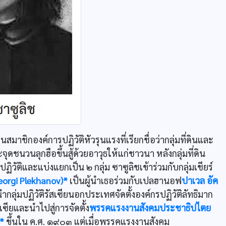
นสมาชิกองค์การปฏิวัติหัวรุนแรงที่เรียกชื่อว่ากลุ่มที่ดินและ
ดชนวนลุกฮือขึ้นสู้ด้วยอาวุธให้แก่ชาวนา หลังกลุ่มที่ดิน
ติและแบ่งแยกเป็น ๒ กลุ่ม ซาซูลิชเข้าร่วมกับกลุ่มเชียร์
eorgi Plekhanov)*
เป็นผู้นำเธอร่วมกับเปลฮานอฟ
ปาเวล อัค
ลุ่มปฏิวัติรัสเซียนอกประเทศจัดตั้งองค์กรปฏิวัติลัทธิมาก
เซียและนำไปสู่การจัดตั้ง
พรรคแรงงานสังคมประชาธิปไตย
*
ขึ้นใน ค.ศ. ๑๙๐๓ แต่เมื่อพรรคแรงงานสังคม