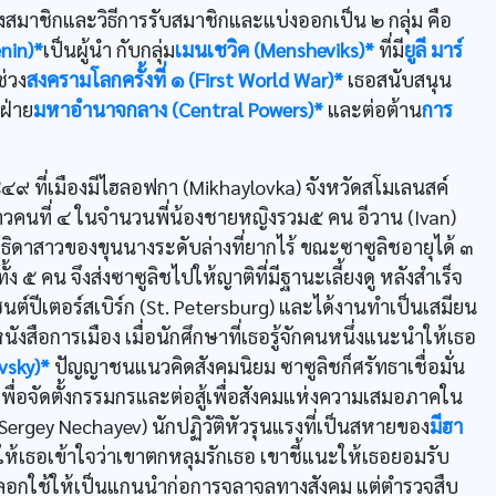
งสมาชิกและวิธีการรับสมาชิกและแบ่งออกเป็น ๒ กลุ่ม คือ
enin)*
เป็นผู้นำ กับกลุ่ม
เมนเชวิค (Mensheviks)*
ที่มี
ยูลี มาร์
ช่วง
สงครามโลกครั้งที่ ๑ (First World War)*
เธอสนับสนุน
ฝ่าย
มหาอำนาจกลาง (Central Powers)*
และต่อต้าน
การ
๘๔๙ ที่เมืองมีไฮลอฟกา (Mikhaylovka) จังหวัดสโมเลนสค์
าวคนที่ ๔ ในจำนวนพี่น้องชายหญิงรวม๕ คน อีวาน (Ivan)
ธิดาสาวของขุนนางระดับล่างที่ยากไร้ ขณะซาซูลิชอายุได้ ๓
้ง ๕ คน จึงส่งซาซูลิชไปให้ญาติที่มีฐานะเลี้ยงดู หลังสำเร็จ
นต์ปีเตอร์สเบิร์ก (St. Petersburg) และได้งานทำเป็นเสมียน
ังสือการเมือง เมื่อนักศึกษาที่เธอรู้จักคนหนึ่งแนะนำให้เธอ
vsky)*
ปัญญาชนแนวคิดสังคมนิยม ซาซูลิชก็ศรัทธาเชื่อมั่น
พื่อจัดตั้งกรรมกรและต่อสู้เพื่อสังคมแห่งความเสมอภาคใน
Sergey Nechayev) นักปฏิวัติหัวรุนแรงที่เป็นสหายของ
มีฮา
้เธอเข้าใจว่าเขาตกหลุมรักเธอ เขาชี้แนะให้เธอยอมรับ
กหลอกใช้ให้เป็นแกนนำก่อการจลาจลทางสังคม แต่ตำรวจสืบ