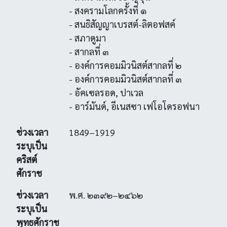
- สงครามโลกครั้งที่ ๑
- สนธิสัญญาเบรสต์-ลิตอฟสค์
- สภาดูมา
- สากลที่ ๓
- องค์การคอมมิวนิสต์สากลที่ ๒
- องค์การคอมมิวนิสต์สากลที่ ๓
- อัคเซลรอด, ปาเวล
- อาร์มันด์, อีเนสซา เฟโอโดรอฟนา
ช่วงเวลา
1849–1919
ระบุเป็น
คริสต์
ศักราช
ช่วงเวลา
พ.ศ. ๒๓๙๒–๒๔๖๒
ระบุเป็น
พุทธศักราช