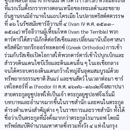
ซูปอฟสืบสายมาจากชนเผ่าตาร์ตาร์ (Tartar) หรือมองโกล
ที่แรกเริ่มตั้งรกรากทางตอนเหนือของทะเลดำและขยาย
ถิ่นฐานจนมีอำนาจในแถบไครเมีย ในปลายคริสต์ศตวรรษ
ที่ ๑๖ ในรัชสมัยซาร์อีวานที่ ๔ (Ivan IV ค.ศ. ๑๕๓๓–
๑๕๘๔) หรืออีวานผู้เหี้ยมโหด (Ivan the Terrible) พวก
ตาร์ตาร์ได้สวามิภักดิ์ต่อรัสเซียและเปลี่ยนมานับถือศาสนา
คริสต์นิกายกรีกออร์ทอดอกซ์ (Greek Orthodox) การเข้า
ร่วมกับรัสเซียเปิดโอกาสให้พวกตาร์ตาร์เข้าไปบุกเบิกและ
สำรวจดินแดนไซบีเรียและดินแดนอื่น ๆ ในเอเชียกลาง
จนได้ครอบครองดินแดนกว้างใหญ่อันอุดมสมบูรณ์ด้วย
ทรัพยากรธรรมชาติ สินแร่ และขนสัตว์ ในเวลาต่อมา ซาร์
เฟโอดอร์ที่ ๓ (Feodor III ค.ศ. ๑๖๗๖–๑๖๘๒)จึงสถาปนา
สายตระกูลยูซูปอฟให้เป็นเจ้า ตระกูลยูซูปอฟจึงเริ่มมี
บทบาทและอำนาจมากขึ้นในราชสำนัก และคนในตระกูล
ดำรงตำแหน่งสำคัญต่าง ๆ ในราชการและราชสำนัก ทั้งได้
ชื่อว่าเป็นตระกูลที่มั่งคั่งมากกว่าตระกูลโรมานอฟ โดยมี
ทรัพย์สมบัติจำนวนมหาศาลซึ่งรวมทั้งวัง ๔ แห่งในกรุง