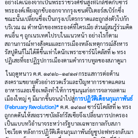
อย่างใดเนื่องจากเป็นพระราชวงศ์ชั้นสูงที่ใกล้ชิดกับซาร์
พระองค์เพียงถูกขับออกจากกรุงเซนต์ปีเตอร์สเบิร์กซึ่ง
ขณะนั้นเปลี่ยนชื่อเป็นกรุงเปโตรกราดและถูกส่งตัวไปกัก
บริเวณ ณ ตำหนักของพระองค์ที่ไครเมีย ส่วนผู้สมรู้ร่วมคิด
คนอื่น ๆ ถูกเนรเทศไปรบในแนวหน้า อย่างไรก็ตาม
สถานการณ์ทางสังคมและการเมืองหลังเหตุการณ์สังหาร
รัสปูตินก็ไม่ได้ดีขึ้นเท่าใดนักเพราะซาร์นิโคลัสที่ ๒ ทรง
ปฏิเสธที่จะปฏิรูปการเมืองตามคำกราบทูลของสภาดูมา
ในฤดูหนาว ค.ศ. ๑๙๑๖–๑๙๑๗ กระแสการต่อต้าน
สงครามขยายตัวอย่างรวดเร็วและปัญหาการขาดแคลน
อาหารและเชื้อเพลิงทำให้การชุมนุมก่อการจลาจลตาม
เมืองใหญ่ ๆ มีมากขึ้นจนนำไปสู่
การปฏิวัติเดือนกุมภาพันธ์
(February Revolution)*
ค.ศ. ๑๙๑๗ ซาร์นิโคลัสที่ ๒ ทรง
ถูกกดดันให้สละราชบัลลังก์รัสเซียจึงเปลี่ยนการปกครอง
เป็นแบบทวิอำนาจระหว่างรัฐบาลเฉพาะกาลกับสภา
โซเวียต หลังการปฏิวัติเดือนกุมภาพันธ์ยูซูปอฟทรงกลับมา