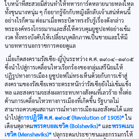
ใบหน้าที่สะสวยมีส่วนทำให้ทหารการ์ดหลายนายหลงใหล
ทั้งขุนนางหนุ่ม ๆ ก็อยากรู้จักกับหญิงลึกลับเจ้าเสน่ห์คนนี้
อย่างไรก็ตาม ต่อมาเมื่อพระบิดาทรงรับรู้เรื่องดังกล่าว
พระองค์ทรงโกรธมากและสั่งให้ควบคุมยูซูปอฟอย่างเข้ม
งวด ทั้งทรงบังคับให้เปลี่ยนบุคลิกภาพเป็นชายและให้มี
นายทหารนอกราชการคอยดูแล
เมื่อเกิดสงครามรัสเซีย-ญี่ปุ่นระหว่าง ค.ศ. ๑๙๐๔–๑๙๐๕
ซึ่งนำไปสู่การเคลื่อนไหวเรียกร้องของกลุ่มเสรีนิยมให้
ปฏิรูปทางการเมือง ยูซูปอฟไม่ทรงเห็นด้วยกับการเข้าสู่
สงครามของรัสเซียเพราะตระหนักว่ารัสเซียยังไม่เข้มแข็ง
พอ และสงครามจะส่งผลกระทบทางสังคมที่เลวร้าย ทั้งต่อ
ต้านการเคลื่อนไหวทางการเมืองที่เกิดขึ้น รัฐบาลไม่
สามารถควบคุมสถานการณ์ทางการเมืองและสังคมได้ และ
นำไปสู่
การปฏิวัติ ค.ศ. ๑๙๐๕ (Revolution of 1905)*
ใน
เดือนตุลาคม
พรรคบอลเชวิค (Bolsheviks)*
และ
พรรคเมน
เชวิค (Mensheviks)*
ปลุกระดมประชาชนและกรรมกรให้