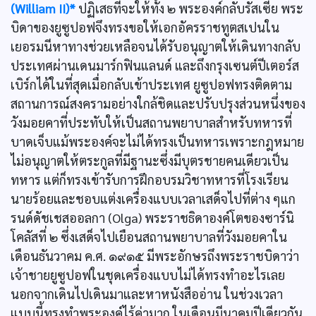
(William II)*
ปฏิเสธที่จะให้ทั้ง ๒ พระองค์กลับรัสเซีย พระ
บิดาของยูซูปอฟจึงทรงขอให้เอกอัครราชทูตสเปนใน
เยอรมนีหาทางช่วยเหลือจนได้รับอนุญาตให้เดินทางกลับ
ประเทศผ่านเดนมาร์กฟินแลนด์ และถึงกรุงเซนต์ปีเตอร์ส
เบิร์กได้ในที่สุดเมื่อกลับเข้าประเทศ ยูซูปอฟทรงติดตาม
สถานการณ์สงครามอย่างใกล้ชิดและปรับปรุงส่วนหนึ่งของ
วังมอยคาที่ประทับให้เป็นสถานพยาบาลสำหรับทหารที่
บาดเจ็บแม้พระองค์จะไม่ได้ทรงเป็นทหารเพราะกฎหมาย
ไม่อนุญาตให้ตระกูลที่มีฐานะซึ่งมีบุตรชายคนเดียวเป็น
ทหาร แต่ก็ทรงเข้ารับการฝึกอบรมวิชาทหารที่โรงเรียน
นายร้อยและชอบแต่งเครื่องแบบเวลาเสด็จไปที่ต่าง ๆแก
รนด์ดัชเชสออลกา (Olga) พระราชธิดาองค์โตของซาร์นิ
โคลัสที่ ๒ ซึ่งเสด็จไปเยือนสถานพยาบาลที่วังมอยคาใน
เดือนธันวาคม ค.ศ. ๑๙๑๕ มีพระอักษรถึงพระราชบิดาว่า
เจ้าชายยูซูปอฟในชุดเครื่องแบบไม่ได้ทรงทำอะไรเลย
นอกจากเดินไปเดินมาและหาหนังสืออ่าน ในช่วงเวลา
แบบนี้ทรงทำพระองค์ไร้ค่ามาก ในเดือนมีนาคมปีเดียวกัน