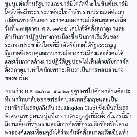
ชุมนุมต่อต้านรัฐบาลและซาร์นิโคลัสที่ ๒ ในชั้นต้นซาร์นิ
โคลัสที่๒มีพระประสงค์จะใช้กำลังปราบปรามแต่ต่อมา
เปลี่ยนพระทัยและประกาศแถลงการณ์เดือนตุลาคมเมื่อ
วันที่ ๑๗ ตุลาคม ค.ศ. ๑๙๐๕ โดยให้จัดตั้งสภาดูมาและ
ดำเนินการปฏิรูปทางการเมืองซึ่งเป็นการเริ่มต้นของ
ระบอบประชาธิปไตยที่มีกษัตริย์ภายใต้รัฐธรรมนูญ
รัฐบาลจึงควบคุมสถานการณ์ทางการเมืองและสังคมได้
และเริ่มกวาดล้างฝ่ายปฏิวัติยูซูปอฟไม่เห็นด้วยกับการจัด
ตั้งสภาดูมาเท่าใดนักเพราะเห็นว่าเป็นการทอนอำนาจ
ของซาร์ลง
ระหว่าง ค.ศ. ๑๙๐๙–๑๙๑๓ ยูซูปอฟไปศึกษาด้านศิลปะ
ที่มหาวิทยาลัยออกซฟอร์ด ประเทศอังกฤษและเป็น
สมาชิกสโมสรบุลลิงดัน (Bullingdon Club) ซึ่งเป็นสโมสร
พิเศษเฉพาะคนหนุ่มที่มาจากตระกูลสูงที่มั่งคั่ง สโมสรนี้มัก
มีงานเลี้ยงที่หรูหราและมีการจัดพิธีกรรมอึกทึกครึกโครม
พระองค์และเพื่อนๆยังได้ร่วมกันจัดตั้งสมาคมรัสเซียแห่ง