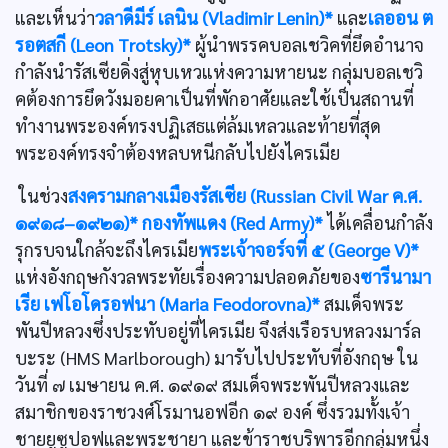
และเห็นว่า
วลาดีมีร์ เลนิน (Vladimir Lenin)*
และ
เลออน ต
รอตสกี (Leon Trotsky)*
ผู้นำพรรคบอลเชวิคที่ยึดอำนาจ
กำลังนำรัสเซียดิ่งสู่หุบเหวแห่งความหายนะ กลุ่มบอลเชวิ
คต้องการยึดวังมอยคาเป็นที่พักอาศัยและใช้เป็นสถานที่
ทำงานพระองค์ทรงปฏิเสธแต่ล้มเหลวและท้ายที่สุด
พระองค์ทรงจำต้องหลบหนีกลับไปยังไครเมีย
ในช่วง
สงครามกลางเมืองรัสเซีย (Russian Civil War ค.ศ.
๑๙๑๘–๑๙๒๑)*
กองทัพแดง (Red Army)*
ได้เคลื่อนกำลัง
รุกรบจนใกล้จะถึงไครเมีย
พระเจ้าจอร์จที่ ๕ (George V)*
แห่งอังกฤษกังวลพระทัยเรื่องความปลอดภัยของ
ซารีนามา
เรีย เฟโอโดรอฟนา (Maria Feodorovna)*
สมเด็จพระ
พันปีหลวงซึ่งประทับอยู่ที่ไครเมีย จึงส่งเรือรบหลวงมาร์ล
บะระ (HMS Marlborough) มารับไปประทับที่อังกฤษ ใน
วันที่ ๗ เมษายน ค.ศ. ๑๙๑๙ สมเด็จพระพันปีหลวงและ
สมาชิกของราชวงศ์โรมานอฟอีก ๑๙ องค์ ซึ่งรวมทั้งเจ้า
ชายยูซูปอฟและพระชายา และข้าราชบริพารอีกกลุ่มหนึ่ง