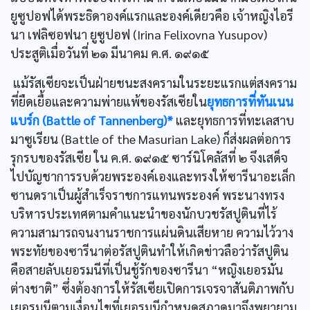
ยูซูปอฟได้พระธิดาองค์แรกและองค์เดียวคือ เจ้าหญิงไอรี
นา เฟลิซอฟนา ยูซูปอฟ (Irina Felixovna Yusupov)
ประสูติเมื่อวันที่ ๒๑ มีนาคม ค.ศ. ๑๙๑๕
แม้รัสเซียจะเป็นฝ่ายชนะสงครามในระยะแรกแต่สงคราม
ที่ยืดเยื้อและความพ่ายแพ้ของรัสเซียใน
ยุทธการที่ทันเนน
แบร์ก (Battle of Tannenberg)*
และยุทธการที่ทะเลสาบ
มาซูเรียน (Battle of the Masurian Lake) ก็ส่งผลต่อการ
รุกรบของรัสเซีย ใน ค.ศ. ๑๙๑๕ ซาร์นิโคลัสที่ ๒ จึงเสด็จ
ไปบัญชาการรบด้วยพระองค์เองและทรงให้ซารีนาอะเล็ก
ซานดราเป็นผู้สำเร็จราชการแทนพระองค์ พระนางทรง
บริหารประเทศตามคำแนะนำของนักบวชรัสปูตินที่ไร้
ความสามารถจนงานราชการแผ่นดินเสียหาย ความไว้วาง
พระทัยของซารีนาต่อรัสปูตินทำให้เกิดข่าวลือว่ารัสปูติน
คือสายลับเยอรมนีที่เป็นชู้รักของซารีนา “หญิงเยอรมัน
ต่างชาติ” ซึ่งต้องการให้รัสเซียเปิดการเจรจาสันติภาพกับ
เยอรมนีตามเงื่อนไขที่เยอรมนีกำหนดสภาดูมาจึงพยายาม