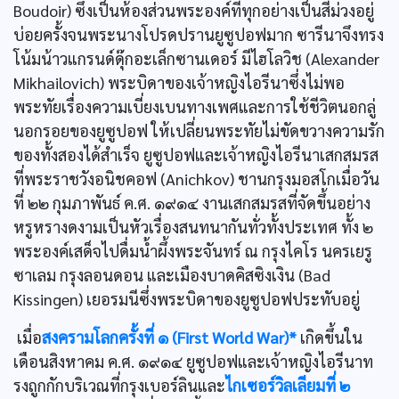
Boudoir) ซึ่งเป็นห้องส่วนพระองค์ที่ทุกอย่างเป็นสีม่วงอยู่
บ่อยครั้งจนพระนางโปรดปรานยูซูปอฟมาก ซารีนาจึงทรง
โน้มน้าวแกรนด์ดุ๊กอะเล็กซานเดอร์ มีไฮโลวิช (Alexander
Mikhailovich) พระบิดาของเจ้าหญิงไอรีนาซึ่งไม่พอ
พระทัยเรื่องความเบี่ยงเบนทางเพศและการใช้ชีวิตนอกลู่
นอกรอยของยูซูปอฟ ให้เปลี่ยนพระทัยไม่ขัดขวางความรัก
ของทั้งสองได้สำเร็จ ยูซูปอฟและเจ้าหญิงไอรีนาเสกสมรส
ที่พระราชวังอนิชคอฟ (Anichkov) ชานกรุงมอสโกเมื่อวัน
ที่ ๒๒ กุมภาพันธ์ ค.ศ. ๑๙๑๔ งานเสกสมรสที่จัดขึ้นอย่าง
หรูหรางดงามเป็นหัวเรื่องสนทนากันทั่วทั้งประเทศ ทั้ง ๒
พระองค์เสด็จไปดื่มน้ำผึ้งพระจันทร์ ณ กรุงไคโร นครเยรู
ซาเลม กรุงลอนดอน และเมืองบาดคิสซิงเงิน (Bad
Kissingen) เยอรมนีซึ่งพระบิดาของยูซูปอฟประทับอยู่
เมื่อ
สงครามโลกครั้งที่ ๑ (First World War)*
เกิดขึ้นใน
เดือนสิงหาคม ค.ศ. ๑๙๑๔ ยูซูปอฟและเจ้าหญิงไอรีนาท
รงถูกกักบริเวณที่กรุงเบอร์ลินและ
ไกเซอร์วิลเลียมที่ ๒