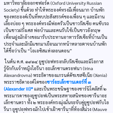
มหาวิทยาลัยออกซฟอร์ด (Oxford University Russian
Society) ขึ้นด้วย ทำให้พระองค์ทรงมีเพื่อนมาก บ้านพัก
ของพระองค์เป็นที่พบปะสังสรรค์ของเพื่อน ๆ และมีงาน
เลี้ยงบ่อย ๆ พระองค์ทรงมีพ่อครัวเป็นชาวรัสเซีย คนขับรถ
เป็นชาวฝรั่งเศส พ่อบ้านและคนรับใช้เป็นชาวอังกฤษ
เพื่อนฝูงมักอ้างขอมารับประทานอาหารรัสเซียที่บ้านเป็น
ประจำและมักมีแขกมาเยือนมากหน้าหลายตาจนบ้านพัก
ได้ชื่อว่าเป็น “โอเอซิสแห่งลอนดอน”
ในต้น ค.ศ. ๑๙๑๔ ยูซูปอฟทรงกลับรัสเซียและมีโอกาส
รู้จักกับเจ้าหญิงไอรีนา อะเล็กซานดรอฟนา (Irina
Alexandrovna) พระธิดาของแกรนด์ดัชเชสซีเนีย (Xenia)
พระราชธิดาองค์โตของ
ซาร์อะเล็กซานเดอร์ที่ ๓
(Alexander III)*
และเป็นพระขนิษฐาของซาร์นิโคลัสที่ ๒
พระมารดาของยูซูปอฟเป็นพระสหายสนิทของซารีนาอะ
เล็กซานดรา ทั้ง ๒ พระองค์ทรงมุ่งมั่นจะจับคู่ยูซูปอฟกับไอ
รีนา ยูซูปอฟทรงมักไปเข้าเฝ้าซารีนาที่ห้องสีม่วง (Mauve