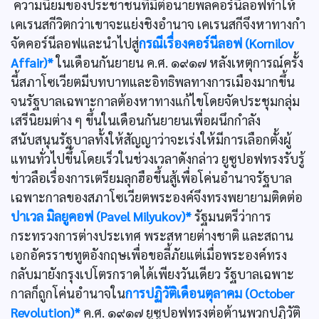
ความนิยมของประชาชนที่มีต่อนายพลคอร์นีลอฟทำให้
เคเรนสกีวิตกว่าเขาจะแย่งชิงอำนาจ เคเรนสกีจึงหาทางกำ
จัดคอร์นีลอฟและนำไปสู่
กรณีเรื่องคอร์นีลอฟ (Kornilov
Affair)*
ในเดือนกันยายน ค.ศ. ๑๙๑๗ หลังเหตุการณ์ครั้ง
นี้สภาโซเวียตมีบทบาทและอิทธิพลทางการเมืองมากขึ้น
จนรัฐบาลเฉพาะกาลต้องหาทางแก้ไขโดยจัดประชุมกลุ่ม
เสรีนิยมต่าง ๆ ขึ้นในเดือนกันยายนเพื่อผนึกกำลัง
สนับสนุนรัฐบาลทั้งให้สัญญาว่าจะเร่งให้มีการเลือกตั้งผู้
แทนทั่วไปขึ้นโดยเร็วในช่วงเวลาดังกล่าว ยูซูปอฟทรงรับรู้
ข่าวลือเรื่องการเตรียมลุกฮือขึ้นสู้เพื่อโค่นอำนาจรัฐบาล
เฉพาะกาลของสภาโซเวียตพระองค์จึงทรงพยายามติดต่อ
ปาเวล มิลยูคอฟ (Pavel Milyukov)*
รัฐมนตรีว่าการ
กระทรวงการต่างประเทศ พระสหายต่างชาติ และสถาน
เอกอัครราชทูตอังกฤษเพื่อขอลี้ภัยแต่เมื่อพระองค์ทรง
กลับมายังกรุงเปโตรกราดได้เพียงวันเดียว รัฐบาลเฉพาะ
กาลก็ถูกโค่นอำนาจใน
การปฏิวัติเดือนตุลาคม (October
Revolution)*
ค.ศ. ๑๙๑๗ ยูซูปอฟทรงต่อต้านพวกปฏิวัติ