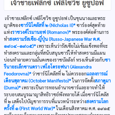
เจ้าชายเฟลิกซ์ เฟลิโซวิช ยูซูปอฟ เป็นขุนนางและพระ
ญาติของ
ซาร์นิโคลัสที่ ๒ (Nicholas II)*
ซาร์องค์สุดท้าย
แห่ง
ราชวงศ์โรมานอฟ (Romanov)*
พระองค์ต่อต้านการ
ทำ
สงครามรัสเซีย-ญี่ปุ่น (Russo-Japanese War ค.ศ.
๑๙๐๔–๑๙๐๕)*
เพราะเห็นว่ารัสเซียไม่เข้มแข็งพอที่จะ
ทำสงครามและกลุ่มที่สนับสนุนซาร์ให้ทำสงครามมีแผน
บ่อนทำลายความมั่นคงของราชบัลลังก์ ทรงเห็นด้วยกับ
ซา
รีนาอะเล็กซานดรา เฟโอโดรอฟนา (Alexandra
Feodorovna)*
ว่าซาร์นิโคลัสที่ ๒ ไม่ควรออก
แถลงการณ์
เดือนตุลาคม (October Manifesto)*
ในการจัดตั้ง
สภาดูมา
(Duma)*
เพราะเป็นการทอนอำนาจซาร์และอาจทำให้
ระบอบสมบูรณาญาสิทธิราชย์พังทลายได้ เมื่อซาร์นิโคลัส
ที่ ๒ เสด็จไปบัญชาการรบที่แนวหน้าระหว่าง
สงครามโลก
ครั้งที่ ๑ (First World War)*
ในเดือนสิงหาคม ค.ศ. ๑๙๑๕