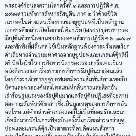
พระองค์ก่อนสงครามโลกครั้งที่ ๑ และการปฏิวัติ ค.ศ.
๑๙๑๗ รวมทั้งการสังหารรัสปูติน ภาค ๒ ว่าด้วยชีวิต
เนรเทศในต่างแดนเรื่องราวของยูซูปอฟที่เป็นหลักฐาน
เอกสารดังกล่าวเปิดโอกาสให้มาเรีย (Maria) บุตรสาวของ
รัสปูตินซึ่งหนีออกนอกประเทศหลังการปฏิวัติ ค.ศ. ๑๙๑๗
และพักพิงที่ฝรั่งเศส ใช้เป็นหลักฐานฟ้องศาลฝรั่งเศสเรียก
ค่าเสียหายจำนวนมหาศาลจากยูซูปอฟและแกรนด์ดุ๊กดิมี
ตรี ปัฟโลวิชในการสังหารบิดาของเธอ มาเรียเคยเขียน
หนังสือบอกเล่าเรื่องราวการสังหารรัสปูตินมาก่อนแล้ว
โดยอ้างว่าเจ้าชายยูซูปอฟเคยมีความสัมพันธ์ทางเพศกับ
บิดาและพระองค์หลงใหลเสน่ห์กลิ่นกายและลีลาอัน
เร่าร้อนรุนแรงของรัสปูตินมากแต่รัสปูตินปฏิเสธที่จะสาน
ต่อความสัมพันธ์ดังกล่าวซึ่งเป็นมูลเหตุของการสังหารอัน
หฤโหด แต่คำกล่าวอ้างของเธอก็ไม่เป็นที่ยอมรับและน่า
เชื่อถือมากนักในการฟ้องร้องครั้งนี้มาเรียกล่าวหาว่ายูซู
ปอฟและแกรนด์ดุ๊กเป็นฆาตกรที่คบคิดแผนสังหาร