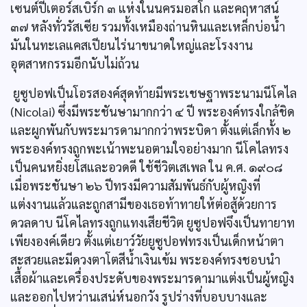
เซนต์ปีเตอร์สเบิร์ก ๓ แห่งในนครมอสโก และคฤหาสน์
๓๗ หลังทั่วรัสเซีย รวมทั้งเหมืองถ่านหินและเหล็กบ่อน้ำ
มันในทะเลแคสเปียนไร่นาขนาดใหญ่และโรงงาน
อุตสาหกรรมอีกนับไม่ถ้วน
ยูซูปอฟเป็นโอรสองค์สุดท้ายมีพระเชษฐาพระนามนีโคไล
(Nicolai) ซึ่งมีพระชันษามากกว่า ๔ ปี พระองค์ทรงใกล้ชิด
และผูกพันกับพระมารดามากกว่าพระบิดา ตั้งแต่เล็กทั้ง ๒
พระองค์ทรงถูกพะเน้าพะนอตามใจอย่างมาก นีโคไลทรง
เป็นคนหยิ่งยโสและอวดดี ใช้ชีวิตเสเพล ใน ค.ศ. ๑๙๐๘
เมื่อพระชันษา ๒๖ ปีทรงมีความสัมพันธ์กับผู้หญิงที่
แต่งงานแล้วและถูกสามีของเธอท้าทายให้ต่อสู้ด้วยการ
ดวลดาบ นีโคไลทรงถูกแทงเสียชีวิต ยูซูปอฟจึงเป็นทายาท
เพียงองค์เดียว ตั้งแต่เยาว์วัยยูซูปอฟทรงเป็นเด็กหน้าตา
สะสวยและมีดวงตาโตสีน้ำเงินเข้ม พระองค์ทรงชอบนำ
เสื้อผ้าและเครื่องประดับของพระมารดามาแต่งเป็นผู้หญิง
และออกไปหว่านเสน่ห์นอกวัง รูปร่างที่บอบบางและ