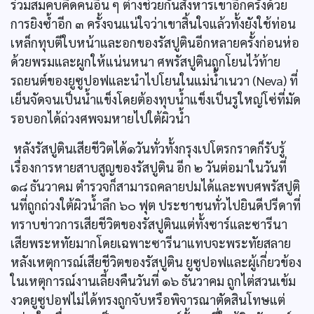
ร่วมสมคบคิดคนอื่น ๆ ต่างช่วยกันสังหารเขาอีกครั้งด้วย
การยิงซ้ำอีก ๓ ครั้งจนแน่ใจว่าเขาสิ้นใจแล้วทั้งยังใช้ท่อน
เหล็กทุบตีใบหน้าและอกของรัสปูตินอีกหลายครั้งก่อนห่อ
ด้วยพรมและผูกให้แน่นหนา ศพรัสปูตินถูกโยนไว้ท้าย
รถยนต์ของยูซูปอฟและนำไปโยนในแม่น้ำเนวา (Neva) ที่
เย็นจัดจนเป็นน้ำแข็งโดยต้องทุบน้ำแข็งเป็นรูใหญ่โซ่ที่มัด
รอบอกได้ถ่วงศพจมหายไปใต้ผิวน้ำ
หลังรัสปูตินเสียชีวิตได้๑วันทั่วทั้งกรุงเปโตรกราดก็รับรู้
เรื่องการหายสาบสูญของรัสปูติน อีก ๒ วันต่อมาในวันที่
๑๘ ธันวาคม ตำรวจก็สามารถคลายปมได้และพบศพรัสปูติ
นที่ถูกถ่วงใต้ผิวน้ำลึก ๖๐ ฟุต ประชาชนทั่วไปยินดีปรีดาที่
ทราบข่าวการเสียชีวิตของรัสปูตินแต่ทั้งซาร์และซารีนา
เสียพระหทัยมากโดยเฉพาะซารีนาแทบจะพระทัยสลาย
หลังเหตุการณ์เสียชีวิตของรัสปูติน ยูซูปอฟและผู้เกี่ยวข้อง
ในเหตุการณ์งานเลี้ยงคืนวันที่ ๑๖ ธันวาคม ถูกไต่สวนเข้ม
งวดยูซูปอฟไม่ได้ทรงถูกจับหรือพิจารณาตัดสินโทษแต่