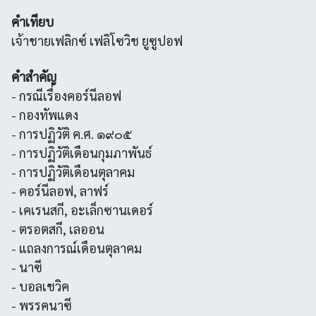
คำเทียบ
เจ้าชายเฟลิกซ์ เฟลิโซวิช ยูซูปอฟ
คำสำคัญ
- กรณีเรื่องคอร์นีลอฟ
- กองทัพแดง
- การปฏิวัติ ค.ศ. ๑๙๐๕
- การปฏิวัติเดือนกุมภาพันธ์
- การปฏิวัติเดือนตุลาคม
- คอร์นีลอฟ, ลาฟร์
- เคเรนสกี, อะเล็กซานเดอร์
- ตรอตสกี, เลออน
- แถลงการณ์เดือนตุลาคม
- นาซี
- บอลเชวิค
- พรรคนาซี