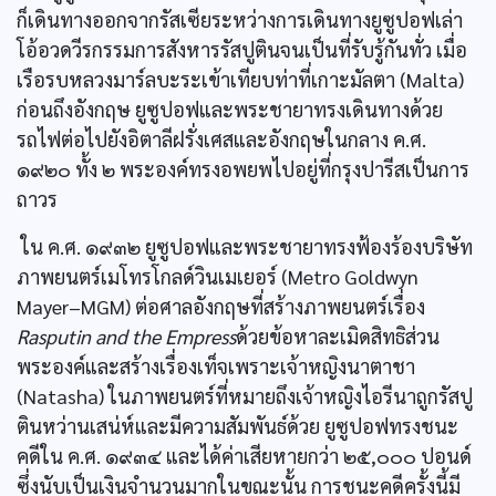
ก็เดินทางออกจากรัสเซียระหว่างการเดินทางยูซูปอฟเล่า
โอ้อวดวีรกรรมการสังหารรัสปูตินจนเป็นที่รับรู้กันทั่ว เมื่อ
เรือรบหลวงมาร์ลบะระเข้าเทียบท่าที่เกาะมัลตา (Malta)
ก่อนถึงอังกฤษ ยูซูปอฟและพระชายาทรงเดินทางด้วย
รถไฟต่อไปยังอิตาลีฝรั่งเศสและอังกฤษในกลาง ค.ศ.
๑๙๒๐ ทั้ง ๒ พระองค์ทรงอพยพไปอยู่ที่กรุงปารีสเป็นการ
ถาวร
ใน ค.ศ. ๑๙๓๒ ยูซูปอฟและพระชายาทรงฟ้องร้องบริษัท
ภาพยนตร์เมโทรโกลด์วินเมเยอร์ (Metro Goldwyn
Mayer–MGM) ต่อศาลอังกฤษที่สร้างภาพยนตร์เรื่อง
Rasputin and the Empress
ด้วยข้อหาละเมิดสิทธิส่วน
พระองค์และสร้างเรื่องเท็จเพราะเจ้าหญิงนาตาชา
(Natasha) ในภาพยนตร์ที่หมายถึงเจ้าหญิงไอรีนาถูกรัสปู
ตินหว่านเสน่ห์และมีความสัมพันธ์ด้วย ยูซูปอฟทรงชนะ
คดีใน ค.ศ. ๑๙๓๔ และได้ค่าเสียหายกว่า ๒๕,๐๐๐ ปอนด์
ซึ่งนับเป็นเงินจำนวนมากในขณะนั้น การชนะคดีครั้งนี้มี