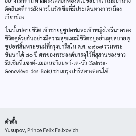
อย่างไรก็ตาม ศาลฝรั่งเศสยกฟ้องด้วยข้ออ้างว่าไม่มีอำนาจ
ตัดสินคดีการสังหารในรัสเซียที่มีประเด็นทางการเมือง
เกี่ยวข้อง
ในบั้นปลายชีวิต เจ้าชายยูซูปอฟและเจ้าหญิงไอรีนาครอง
ชีวิตคู่ด้วยกันอย่างมีความสุขและมีชีวิตอยู่อย่างสุขสบาย ยู
ซูปอฟสิ้นพระชนม์ที่กรุงปารีสใน ค.ศ. ๑๙๖๗ รวมพระ
ชันษาได้ ๘๐ ปี ศพของพระองค์บรรจุไว้ที่สุสานของชาว
รัสเซียที่แซงต์-เฌอเนอวิแยฟว์-เด-บัว (Sainte-
Geneviève-des-Bois) ชานกรุงปารีสทางตอนใต้.
คำตั้ง
Yusupov, Prince Felix Felixovich