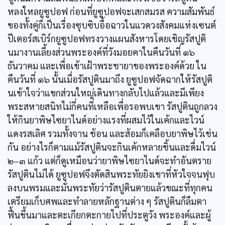
หลงใหลยูซูปอฟ ก่อนที่ยูซูปอฟจะเสกสมรส ความสัมพันธ์
ของทั้งคู่ก็เป็นเรื่องซุบซิบอื้อฉาวในแวดวงสังคมแห่งเซนต์
ปีเตอร์สเบิร์กยูซูปอฟทรงวางแผนสังหารโดยเชิญรัสปูติ
นมางานเลี้ยงส่วนพระองค์ที่วังมอยคาในคืนวันที่ ๑๖
ธันวาคม และเพื่อเข้าเฝ้าพระชายาของพระองค์ด้วย ใน
คืนวันที่ ๑๖ นั้นเมื่อรัสปูตินมาถึง ยูซูปอฟจัดฉากให้รัสปูติ
นเข้าใจว่าแขกส่วนใหญ่เดินทางกลับไปแล้วและมีเพียง
พระสหายสนิทไม่กี่คนที่เหลือเพื่อรอพบเขา รัสปูตินถูกลวง
ให้กินยาพิษไซยาไนด์อย่างแรงที่ผสมไว้ในเค้กและไวน์
แดงรสเลิศ รวมทั้งจาน ช้อน และส้อมก็เคลือบยาพิษไว้เช่น
กัน อย่างไรก็ตามแม้รัสปูตินจะกินเค้กหลายชิ้นและดื่มไวน์
๒–๓ แก้ว แต่ก็ดูเหมือนว่ายาพิษไซยาไนด์จะทำอันตราย
รัสปูตินไม่ได้ ยูซูปอฟจึงตัดสินพระทัยยิงเขาที่หัวใจจนฟุบ
ลงบนพรมและมั่นพระทัยว่ารัสปูตินตายแล้วขณะที่ทุกคน
เตรียมเก็บศพและทำลายหลักฐานต่าง ๆ รัสปูตินก็ลืมตา
ฟื้นขึ้นมาและตะเกียกตะกายไปที่ประตูวัง พระองค์และผู้