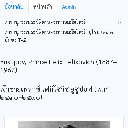
ย้อนกลับ
หน้าหลัก
Admin
สารานุกรมประวัติศาสตร์สากลสมัยใหม่
>
สารานุกรมประวัติศาสตร์สากลสมัยใหม่ : ยุโรป เล่ม ๗
อักษร T-Z
Yusupov, Prince Felix Felixovich (1887–
1967)
เจ้าชายเฟลิกซ์ เฟลิโซวิช ยูซูปอฟ (พ.ศ.
๒๔๓๐–๒๕๑๐)