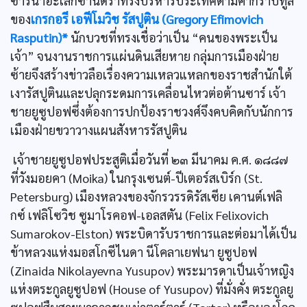
ซารีนาอะเล็กซานดราทรงบริหารประเทศตามคำกราบทูล
ของ
เกรกอรี เอฟีโมวิช รัสปูติน (Gregory Efimovich
Rasputin)*
นักบวชที่ทรงเชื่อว่าเป็น “คนของพระเป็น
เจ้า” จนงานราชการแผ่นดินเสียหาย กลุ่มการเมืองฝ่าย
ซ้ายจึงสร้างข่าวลือเรื่องความเหลวแหลกของราชสำนักใต้
เงารัสปูตินและปลุกระดมการเคลื่อนไหวต่อต้านซาร์ เจ้า
ชายยูซูปอฟซึ่งต้องการปกป้องราชวงศ์จึงคบคิดกับนักการ
เมืองฝ่ายขวาวางแผนสังหารรัสปูติน
เจ้าชายยูซูปอฟประสูติเมื่อวันที่ ๒๓ มีนาคม ค.ศ. ๑๘๘๗
ที่วังมอยคา (Moika) ในกรุงเซนต์-ปีเตอร์สเบิร์ก (St.
Petersburg) เมืองหลวงของจักรวรรดิรัสเซีย เคานต์เฟลิ
กซ์ เฟลิโซวิช ซูมาโรคอฟ-เอลสตัน (Felix Felixovich
Sumarokov-Elston) พระบิดารับราชการและต่อมาได้เป็น
ข้าหลวงแห่งมอสโกซีไนดา นีโคลาเยฟนา ยูซูปอฟ
(Zinaida Nikolayevna Yusupov) พระมารดาเป็นเจ้าหญิง
แห่งตระกูลยูซูปอฟ (House of Yusupov) ที่มั่งคั่ง ตระกูลยู