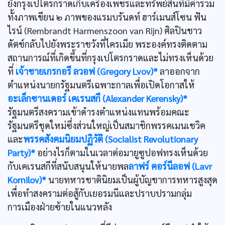
ยังกรุงเปโตรกราดเก็บเครื่องเพชรและทรัพย์สินที่มีค่ารวม
ทั้งภาพเขียน ๒ ภาพของแรมบรันดท์ ฮาร์เมนส์โซน ฟัน
ไรน์ (Rembrandt Harmenszoon van Rijn) ศิลปินชาว
ดัตช์กลับไปยังพระราชวังที่ไครเมีย พระองค์ทรงติดตาม
สถานการณ์ที่เกิดขึ้นที่กรุงเปโตรกราดและไม่ทรงเห็นด้วย
ที่
เจ้าชายเกรกอรี ลวอฟ (Gregory Lvov)*
ลาออกจาก
ตำแหน่งนายกรัฐมนตรีเฉพาะกาลเพื่อเปิดโอกาสให้
อะเล็กซานเดอร์ เคเรนสกี (Alexander Kerensky)*
รัฐมนตรีสงครามเข้าดำรงตำแหน่งแทนพร้อมคณะ
รัฐมนตรีชุดใหม่ซึ่งส่วนใหญ่เป็นสมาชิกพรรคเมนเชวิค
และ
พรรคสังคมนิยมปฏิวัติ (Socialist Revolutionary
Party)*
อย่างไรก็ตามในเวลาต่อมายูซูปอฟทรงเห็นด้วย
กับเคเรนสกีที่สนับสนุนให้นายพล
ลาฟร์ คอร์นีลอฟ (Lavr
Kornilov)*
นายทหารชาตินิยมเป็นผู้บัญชาการทหารสูงสุด
เพื่อทำสงครามต่อสู้กับเยอรมนีและปราบปรามกลุ่ม
การเมืองฝ่ายซ้ายในแนวหลัง