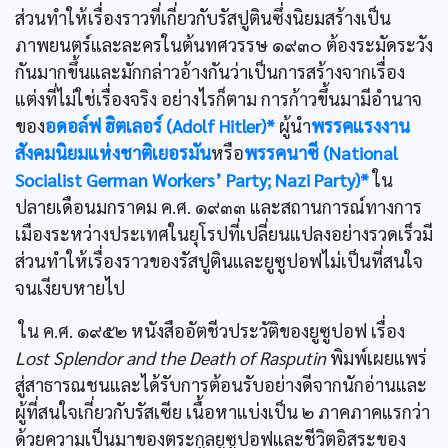
ส่วนทำให้เรื่องราวที่เกี่ยวกับรัสปูตินซึ่งนิยมสร้างเป็น
ภาพยนตร์และละครในต้นทศวรรษ ๑๙๓๐ ต้องระมัดระวัง
กันมากขึ้นและมักกล่าวอ้างกันว่าเป็นการสร้างจากเรื่อง
แต่งที่ไม่ใช่เรื่องจริง อย่างไรก็ตาม การก้าวขึ้นมามีอำนาจ
ของ
อดอล์ฟ ฮิตเลอร์ (Adolf Hitler)*
ผู้นำ
พรรคแรงงาน
สังคมนิยมแห่งชาติเยอรมัน
หรือ
พรรคนาซี (National
Socialist German Workers’ Party; Nazi Party)*
ใน
ปลายเดือนมกราคม ค.ศ. ๑๙๓๓ และสถานการณ์ทางการ
เมืองระหว่างประเทศในยุโรปที่เปลี่ยนแปลงอย่างรวดเร็วมี
ส่วนทำให้เรื่องราวของรัสปูตินและยูซูปอฟไม่เป็นที่สนใจ
จนเงียบหายไป
ใน ค.ศ. ๑๙๕๒ หนังสืออัตชีวประวัติของยูซูปอฟ เรื่อง
Lost Splendor and the Death of Rasputin
พิมพ์เผยแพร่
สู่สาธารณชนและได้รับการต้อนรับอย่างดีจากนักอ่านและ
ผู้ที่สนใจเกี่ยวกับรัสเซีย เนื้อหาแบ่งเป็น ๒ ภาคภาคแรกว่า
ด้วยความเป็นมาของตระกูลยูซูปอฟและชีวิตอิสระของ