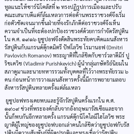
ทูลแนะให้ซาร์นิโคลัสที่ ๒ ทรงปฏิรูปการเมืองและปรับ
คณะเสนาบดีแต่ก็ล้มเหลวการต่อต้านพระราชวงศ์จึงเริ่ม
ก่อตัวชัดเจนมากขึ้นฝ่ายที่จงรักภักดีต่อราชวงศ์จึงเห็น
ความจำเป็นที่จะต้องปกป้องราชวงศ์ด้วยการกำจัดรัสปูติน
ใน ค.ศ. ๑๙๑๖ ยูซูปอฟจึงตัดสินพระทัยคบคิดแผนสังหาร
รัสปูตินกับแกรนด์ดุ๊กดมิตรี ปัฟโลวิช โรมานอฟ (Dmitri
Pavlovich Romanov) พระญาติที่ใกล้ชิดกับซาร์วลาดีมีร์ ปู
ริชเควิช (Vladimir Purishkevich) ผู้นำกลุ่มกษัตริย์นิยมใน
สภาดูมาและนายทหารรวมทั้งบุคคลที่ไว้วางพระทัยรวม ๖
คน ก่อนหน้าการวางแผนสังหารครั้งนี้มีการพยายามลอบ
สังหารรัสปูตินหลายครั้งแต่ล้มเหลว
ยูซูปอฟทรงเคยพบและรู้จักรัสปูตินครั้งแรกใน ค.ศ.
๑๙๐๙ ช่วงที่พระองค์กลับจากอังกฤษมารัสเซียและจาก
นั้นก็พบกันอีกหลายครั้ง แกรนด์ดุ๊กนีโคไลมีไฮโลวิช พระ
ญาติผู้ใหญ่ของยูซูปอฟบอกเล่าคนใกล้ชิดว่ายูซูปอฟกับรัส
ปูตินมีความสัมพันธ์ที่ผิดปรกติและทรงเชื่อว่ารัสปูติน