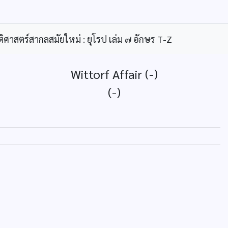
ิศาสตร์สากลสมัยใหม่ : ยุโรป เล่ม ๗ อักษร T-Z
Wittorf Affair (-)
(-)