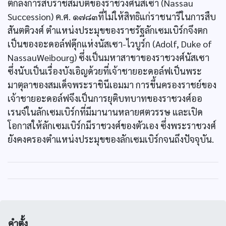
ตกลงการสืบราชสมบัติของราชวงศ์นัสเซา (Nassau
Succession) ค.ศ. ๑๗๘๓ที่ไม่ให้สิทธิแก่ราชนารีในการสืบ
สันตติวงศ์ ตำแหน่งประมุขของราชรัฐลักเซมเบิร์กจึงตก
เป็นของอะดอล์ฟดุ๊กแห่งนัสเซา-ไวบูร์ก (Adolf, Duke of
NassauWeibourg) ซึ่งเป็นมหาสาขาของราชวงศ์นัสเซา
ซึ่งนับเป็นเรื่องบังเอิญด้วยที่เจ้าชายอะดอล์ฟเป็นพระ
มาตุลาของสมเด็จพระราชินีเอมมา การขึ้นครองราชย์ของ
เจ้าชายอะดอล์ฟจึงเป็นการยุติบทบาทของราชวงศ์ออ
เรนจ์ในลักเซมเบิร์กที่มีมานานหลายศตวรรษ และเปิด
โอกาสให้ลักเซมเบิร์กมีราชวงศ์ของตัวเอง ซึ่งพระราชวงศ์
ยังคงครองตำแหน่งประมุขของลักเซมเบิร์กจนถึงปัจจุบัน.
คำตั้ง