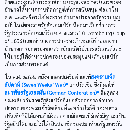
ตั้งคณะรัฐมนตรีพระราชทาน (royal cabinet) และครอง
อำนาจได้นานตราบที่สภาสูงให้การสนับสนุน ต่อมา ใน
ค.ศ. ๑๘๕๖ก็ทรงใช้พระราชอำนาจประกาศรัฐธรรมนูญ
ฉบับใหม่ของราชรัฐลักเซมเบิร์ก ที่ต่อมาเรียกว่า “การ
รัฐประหารลักเซมเบิร์ก ค.ศ. ๑๘๕๖” (Luxembourg Coup
of 1856) แยกอำนาจการปกครองลักเซมเบิร์กออกจาก
อำนาจการปกครองของสถาบันกษัตริย์เนเธอร์แลนด์และ
ให้มาอยู่ใต้อำนาจปกครองของประมุขแห่งลักเซมเบิร์ก
เป็นการส่วนพระองค์
ใน ค.ศ. ๑๘๖๖ หลังจากออสเตรียพ่ายแพ้
สงครามเจ็ด
สัปดาห์ (Seven Weeks’ War)*
แก่ปรัสเซีย ซึ่งมีผลให้
สมาพันธรัฐเยอรมัน (German Conferation)*
สิ้นสุดลง
ขณะเดียวกันราชรัฐลิมเบิร์กก็แยกตัวออกจากอำนาจ
ปกครองของพระเจ้าวิลเลียมที่ ๓ อย่างไรก็ดี กองทหาร
ปรัสเซียก็มิได้ถอนกำลังออกจากลักเซมเบิร์กซึ่งมีฐานะเป็น
รัฐอธิปไตย และไม่ได้เป็นสมาชิกของสมาพันธรัฐเยอรมัน