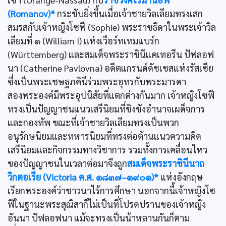
(Romanov)*
กระชับยิ่งขึ้นเมื่อเจ้าชายวิลเลียมทรงเสก
สมรสกับเจ้าหญิงโซฟี (Sophie) พระราชธิดาในพระเจ้าวิล
เลียมที่ ๑ (William I) แห่งเวือร์ทเทมแบร์ก
(Württemberg) และสมเด็จพระราชินีแคเทอรีน ปัฟลอฟ
นา (Catherine Pavlovna) อดีตแกรนด์ดัชเชสแห่งรัสเซีย
ซึ่งเป็นพระเชษฐภคินีร่วมพระอุทรกับพระมารดา
สองพระองค์มีพระอุปนิสัยที่แตกต่างกันมาก เจ้าหญิงโซฟี
ทรงเป็นปัญญาชนแนวเสรีนิยมที่ชิงชังอำนาจเผด็จการ
และกองทัพ ขณะที่เจ้าชายวิลเลียมทรงเป็นพวก
อนุรักษนิยมและทหารนิยมที่ทรงต่อต้านแนวความคิด
เสรีนิยมและกิจกรรมทางวิชาการ รวมทั้งการเคลื่อนไหว
ของปัญญาชนในเวลาต่อมาจึงถูก
สมเด็จพระราชินีนาถ
วิกตอเรีย (Victoria ค.ศ. ๑๘๓๗–๑๙๐๑)*
แห่งอังกฤษ
เรียกพระองค์ว่าชาวนาไร้การศึกษา นอกจากนี้เจ้าหญิงโซ
ฟีในฐานะพระสุณิสาก็ไม่เป็นที่โปรดปรานของเจ้าหญิง
อันนา ปัฟลอฟนา แม้จะทรงเป็นน้าหลานกันก็ตาม