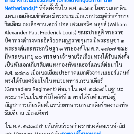
Netherlands)*
ที่จัดตั้งขึ้นใน ค.ศ. ๑๘๑๕ โดยรวมเอาดิน
แดนเบลเยียมเข้าด้วย มีพระนามเมื่อแรกประสูติว่าเจ้าชาย
วิลเลียม อะเล็กซานเดอร์ ปอล เฟรเดอริค หลุยส์ (William
Alexander Paul Frederick Louis) ขณะประสูติ พระราช
บิดาทรงดำรงพระอิสริยยศมกุฎราชกุมาร มีพระอนุชา ๓
พระองค์และพระกนิษฐา ๑ พระองค์ ใน ค.ศ. ๑๘๒๗ ขณะ
มีพระชนมายุ ๑๐ พรรษา เจ้าชายวิลเลียมทรงได้รับแต่งตั้ง
เป็นพันเอกเกียรติยศแห่งกองทัพเนเธอร์แลนด์ต่อมาใน
ค.ศ. ๑๘๓๐ เมื่อเบลเยียมประกาศแยกตัวจากเนเธอร์แลนด์
ทรงได้รับยศร้อยโทในหน่วยทหารเกรนาเดียร์
(Grenadiers Regiment) ต่อมา ใน ค.ศ. ๑๘๓๔ ในฐานะ
พระภาคิไนยในซาร์นิโคลัสที่ ๑ ทรงได้รับตำแหน่งผู้
บัญชาการเกียรติยศในหน่วยทหารเกรนาเดียร์ของกองทัพ
รัสเซีย ณ เมืองเคียฟ
ใน ค.ศ. ๑๘๓๘ สายสัมพันธ์ระหว่างราชวงศ์ออเรนจ์-นัส
เซา (Orange-Nassau) กับ
ราชวงศ์โรมานอฟ