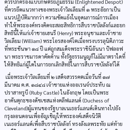
ควรปกครองแบบกษัตริย์ภูมิธรรม (Enlightened Despot)
ที่ควรยึดแนวทางของพระเจ้าวิลเลียมที่ ๑ พระอัยกาเป็น
แนวปฏิบัติมากกว่า ความขัดแย้งในอุดมการณ์การเมือง
ทำให้พระองค์ทรงคิดจะสละสิทธิการสืบราชบัลลังก์และยก
สิทธินี้ให้แก่เจ้าชายเฮนรี (Henry) พระอนุชาและเจ้าชาย
วิลเลียม (William) พระโอรสองค์โตเมื่อทรงบรรลุนิติภาวะ
ที่พระชันษา ๑๘ ปี แต่ถูกสมเด็จพระราชินีอันนา ปัฟลอฟ
นา พระราชมารดาคัดค้าน ทั้งรัฐธรรมนูญก็ไม่มีมาตราใดที่
ให้สิทธิแก่ผู้ใดในการยกเลิกสิทธิในการสืบราชบัลลังก์ได้
เมื่อพระเจ้าวิลเลียมที่ ๒ เสด็จสวรรคตเมื่อวันที่ ๑๗
มีนาคม ค.ศ. ๑๘๔๘ เจ้าชายแห่งออเรนจ์ประทับ ณ
ปราสาทรูบี (Ruby Castle) ในอังกฤษ โดยเป็นพระ
อาคันตุกะของดัชเชสแห่งคลีฟแลนด์ (Duchess of
Cleveland)ผู้แทนของรัฐบาลเนเธอร์แลนด์เดินทางไปยัง
กรุงลอนดอนเพื่ออัญเชิญให้พระองค์เสด็จนิวัติ
เนเธอร์แลนด์เพื่อสืบราชบัลลังก์ ทรงลังเลพระทัย แต่ท้าย