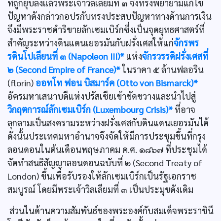
ที่ถูกยุบลงแล้วพระเจ้าวิลเลียมที่ ๓ จึงทรงพยายามแก้ไข
ปัญหาดังกล่าวกอปรกับทรงประสบปัญหาทางด้านการเงิน
จึงมีพระราชดำริขายลักเซมเบิร์กซึ่งเป็นจุดยุทธศาสตร์ที่
สำคัญระหว่างดินแดนเยอรมันกับฝรั่งเศสให้แก่
จักรพร
รดินโปเลียนที่ ๓ (Napoleon III)*
แห่ง
จักรวรรดิฝรั่งเศสที่
๒ (Second Empire of France)*
ในราคา ๕ ล้านฟลอริน
(florin)
ออทโท ฟอน บิสมาร์ค (Otto von Bismarck)*
อัครมหาเสนาบดีแห่งปรัสเซียเข้าขัดขวางและนำไปสู่
วิกฤตการณ์ลักเซมเบิร์ก (Luxembourg Crisis)*
ที่อาจ
ลุกลามเป็นสงครามระหว่างฝรั่งเศสกับดินแดนเยอรมันได้
ดังนั้นประเทศมหาอำนาจจึงจัดให้มีการประชุมขึ้นที่กรุง
ลอนดอนในต้นเดือนพฤษภาคม ค.ศ. ๑๘๖๗ ที่ประชุมได้
จัดทำสนธิสัญญาลอนดอนฉบับที่ ๒ (Second Treaty of
London) ขึ้นเพื่อรับรองให้ลักเซมเบิร์กเป็นรัฐเอกราช
สมบูรณ์ โดยมีพระเจ้าวิลเลียมที่ ๓ เป็นประมุขดังเดิม
ส่วนในด้านความสัมพันธ์ของพระองค์กับสมเด็จพระราชินี