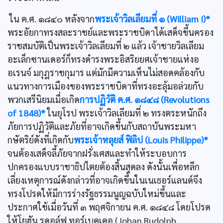
ใน ค.ศ. ๑๘๔๐ หลังจาก
พระเจ้าวิลเลียมที่ ๑ (William I)*
พระอัยกาทรงสละราชย์และพระราชบิดาได้เสด็จขึ้นครอง
ราชสมบัติเป็นพระเจ้าวิลเลียมที่ ๒ แล้ว เจ้าชายวิลเลียม
อะเล็กซานเดอร์ก็ทรงดำรงพระอิสริยยศเจ้าชายแห่งอ
อเรนจ์ มกุฎราชกุมาร แต่มักมีความเห็นไม่สอดคล้องกับ
แนวทางการเมืองของพระราชบิดาที่ทรงอะลุ้มอล่วยกับ
พวกเสรีนิยมเมื่อเกิด
การปฏิวัติ ค.ศ. ๑๘๔๘ (Revolutions
of 1848)*
ในยุโรป พระเจ้าวิลเลียมที่ ๒ ทรงตระหนักถึง
ภัยการปฏิวัติและภัยที่อาจเกิดขึ้นกับสถาบันพระมหา
กษัตริย์ดังที่เกิดกับ
พระเจ้าหลุยส์ ฟิลิป (Louis Philippe)*
จนต้องเสด็จลี้ภัยจากฝรั่งเศสและทำให้ระบอบการ
ปกครองแบบราชาธิปไตยต้องสิ้นสุดลง ดังนั้นเพื่อหลีก
เลี่ยงเหตุการณ์ดังกล่าวที่อาจเกิดขึ้นในเนเธอร์แลนด์จึง
ทรงโปรดให้มีการร่างรัฐธรรมนูญฉบับใหม่ขึ้นและ
ประกาศใช้เมื่อวันที่ ๓ พฤศจิกายน ค.ศ. ๑๘๔๘ โดยโปรด
ให้โยฮัน รูดอล์ฟ ทอร์เบคเคอ (Johan Rudolph