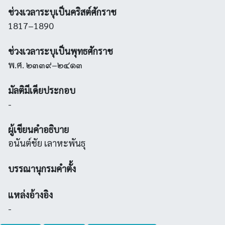
ช่วงเวลาระบุเป็นคริสต์ศักราช
1817–1890
ช่วงเวลาระบุเป็นพุทธศักราช
พ.ศ. ๒๓๓๙–๒๔๑๓
มัลติมีเดียประกอบ
-
ผู้เขียนคำอธิบาย
อนันต์ชัย เลาหะพันธุ
บรรณานุกรมคำตั้ง
แหล่งอ้างอิง
-