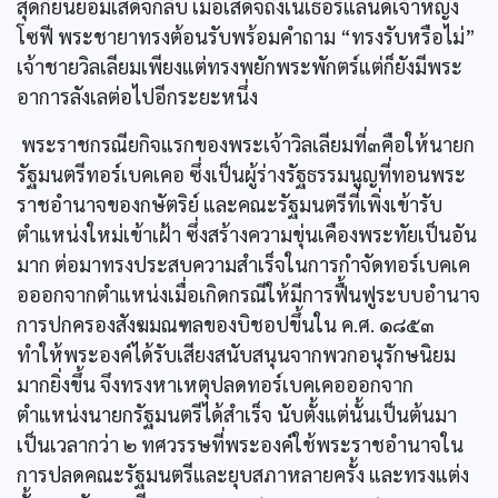
สุดก็ยินยอมเสด็จกลับ เมื่อเสด็จถึงเนเธอร์แลนด์เจ้าหญิง
โซฟี พระชายาทรงต้อนรับพร้อมคำถาม “ทรงรับหรือไม่”
เจ้าชายวิลเลียมเพียงแต่ทรงพยักพระพักตร์แต่ก็ยังมีพระ
อาการลังเลต่อไปอีกระยะหนึ่ง
พระราชกรณียกิจแรกของพระเจ้าวิลเลียมที่๓คือให้นายก
รัฐมนตรีทอร์เบคเคอ ซึ่งเป็นผู้ร่างรัฐธรรมนูญที่ทอนพระ
ราชอำนาจของกษัตริย์ และคณะรัฐมนตรีที่เพิ่งเข้ารับ
ตำแหน่งใหม่เข้าเฝ้า ซึ่งสร้างความขุ่นเคืองพระทัยเป็นอัน
มาก ต่อมาทรงประสบความสำเร็จในการกำจัดทอร์เบคเค
อออกจากตำแหน่งเมื่อเกิดกรณีให้มีการฟื้นฟูระบบอำนาจ
การปกครองสังฆมณฑลของบิชอปขึ้นใน ค.ศ. ๑๘๕๓
ทำให้พระองค์ได้รับเสียงสนับสนุนจากพวกอนุรักษนิยม
มากยิ่งขึ้น จึงทรงหาเหตุปลดทอร์เบคเคอออกจาก
ตำแหน่งนายกรัฐมนตรีได้สำเร็จ นับตั้งแต่นั้นเป็นต้นมา
เป็นเวลากว่า ๒ ทศวรรษที่พระองค์ใช้พระราชอำนาจใน
การปลดคณะรัฐมนตรีและยุบสภาหลายครั้ง และทรงแต่ง