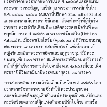
ประชวรด้วยพระวักกะพิการใน ค.ศ. ๑๘๘๗ และต่อมามี
พระอาการพระสัญญาณวิปลาส พระอาการหนักขึ้นใน
ค.ศ. ๑๘๘๘–๑๘๘๙ จนสภาที่ปรึกษา (Council of State)
และต่อมาสมเด็จพระราชินีเอมมาต้องทำหน้าที่ผู้สำเร็จ
ราชการ พระเจ้าวิลเลียมที่ ๓ เสด็จสวรรคตเมื่อวันที่ ๒๓
พฤศจิกายน ค.ศ. ๑๘๙๐ ณ พระราชวังเฮตโล (Het Loo
Palace) ณ เมืองอาเปิลโดร์น (Apeldoorn) สิริพระชนมายุ
๗๓ พรรษาและครองราชสมบัติ ๔๒ ปี แต่เนื่องจากเจ้า
หญิงวิลเฮลมินาพระราชธิดาและมกุฎราชกุมารีมีพระ
ชนมายุเพียง ๑๐ พรรษา สมเด็จพระราชินีเอมมาจึงทรงทำ
หน้าที่ผู้สำเร็จราชการต่อไปจนถึง ค.ศ. ๑๘๙๘ เมื่อสมเด็จ
พระราชินีวิลเฮลมินามีพระชนมายุครบ ๑๘ พรรษา
การสวรรคตของพระเจ้าวิลเลียมที่ ๓ ใน ค.ศ. ๑๘๙๐ โดย
ปราศจากรัชทายาทชาย จึงทำให้พระประมุขของ
เนเธอร์แลนด์ต้องสูญเสียตำแหน่งประมุขลักเซมเบิร์กและ
พระอิสริยยศแกรนด์ดุ๊กแห่งลักเซมเบิร์กไปด้วย ตามข้อ