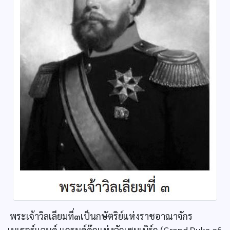
พระเจ้าวิลเลียมที่๓เป็นกษัตริย์แห่งราชอาณาจักร
เนเธอร์แลนด์ แกรนด์ดุ๊กแห่งลักเซมเบิร์ก (Grand Duke of