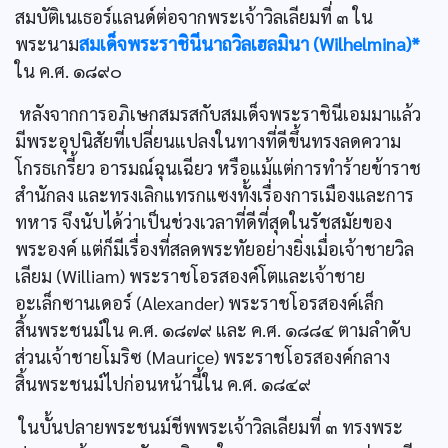
สมบัติเนเธอร์แลนด์ต่อจากพระเจ้าวิลเลียมที่ ๓ ใน
พระนาม
สมเด็จพระราชินีนาถวิลเฮลมินา (Wilhelmina)*
ใน ค.ศ. ๑๘๙๐
หลังจากการอภิเษกสมรสกับสมเด็จพระราชินีเอมมาแล้ว
มีพระอุปนิสัยที่เปลี่ยนแปลงในทางที่ดีขึ้นทรงลดความ
โกรธเกรี้ยว อารมณ์ฉุนเฉียว หรือแม้แต่การทำร้ายข้าราช
สำนักลง และทรงเลิกแทรกแซงทั้งเรื่องการเมืองและการ
ทหาร จึงนับได้ว่าเป็นช่วงเวลาที่ดีที่สุดในรัชสมัยของ
พระองค์ แต่ก็มีเรื่องที่สลดพระทัยอย่างยิ่งเมื่อเจ้าชายวิล
เลียม (William) พระราชโอรสองค์โตและเจ้าชาย
อะเล็กซานเดอร์ (Alexander) พระราชโอรสองค์เล็ก
สิ้นพระชนม์ใน ค.ศ. ๑๘๗๙ และ ค.ศ. ๑๘๘๔ ตามลำดับ
ส่วนเจ้าชายโมริซ (Maurice) พระราชโอรสองค์กลาง
สิ้นพระชนม์ไปก่อนหน้านี้ใน ค.ศ. ๑๘๔๙
ในบั้นปลายพระชนม์ชีพพระเจ้าวิลเลียมที่ ๓ ทรงพระ