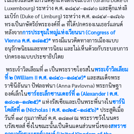
Luxembourg) ระหว่าง ค.ศ. ๑๘๔๙–๑๘๙๐ และดุ๊กแห่งลิ
มเบิร์ก (Duke of Limburg) ระหว่าง ค.ศ. ๑๘๔๙–๑๘๖๖
ทรงเป็นกษัตริย์พระองค์ที่ ๓ ที่ได้ปกครองเนเธอร์แลนด์
หลังจาก
การประชุมใหญ่แห่งเวียนนา (Congress of
Vienna ค.ศ. ๑๘๑๕)*
ทรงมีแนวคิดทางการเมืองแบบ
อนุรักษนิยมและทหารนิยม และไม่เห็นด้วยกับระบอบการ
ปกครองแบบประชาธิปไตย
พระเจ้าวิลเลียมที่ ๓ เป็นพระราชโอรสใน
พระเจ้าวิลเลียม
ที่ ๒ (William II ค.ศ. ๑๘๔๐–๑๘๔๙)*
และสมเด็จพระ
ราชินีอันนา ปัฟลอฟนา (Anna Pavlovna) พระกนิษฐา
องค์เล็กใน
ซาร์อะเล็กซานเดอร์ที่ ๑ (Alexander I ค.ศ.
๑๘๐๑–๑๘๒๕)*
แห่งรัสเซียและเป็นพระพี่นางใน
ซาร์นิ
โคลัสที่ ๑ (Nicholas I ค.ศ. ๑๘๒๕–๑๘๕๖)*
ประสูติเมื่อ
วันที่ ๑๙ กุมภาพันธ์ ค.ศ. ๑๘๑๗ ณ พระราชวังในนคร
บรัสเซลส์ ซึ่งในขณะนั้นเป็นดินแดนส่วนหนึ่งของ
สหราช
อาณาจักรเนเธอร์แลนด์ (United Kingdom of the