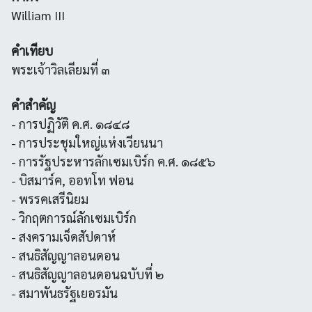
William III
คำเทียบ
พระเจ้าวิลเลียมที่ ๓
คำสำคัญ
- การปฏิวัติ ค.ศ. ๑๘๔๘
- การประชุมใหญ่แห่งเวียนนา
- การรัฐประหารลักเซมเบิร์ก ค.ศ. ๑๘๕๖
- บิสมาร์ค, ออทโท ฟอน
- พรรคเสรีนิยม
- วิกฤตการณ์ลักเซมเบิร์ก
- สงครามเจ็ดสัปดาห์
- สนธิสัญญาลอนดอน
- สนธิสัญญาลอนดอนฉบับที่ ๒
- สมาพันธรัฐเยอรมัน