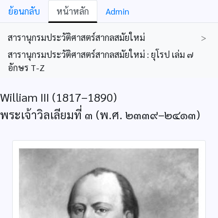
ย้อนกลับ
หน้าหลัก
Admin
สารานุกรมประวัติศาสตร์สากลสมัยใหม่
>
สารานุกรมประวัติศาสตร์สากลสมัยใหม่ : ยุโรป เล่ม ๗
อักษร T-Z
William III (1817–1890)
พระเจ้าวิลเลียมที่ ๓ (พ.ศ. ๒๓๓๙–๒๔๑๓)