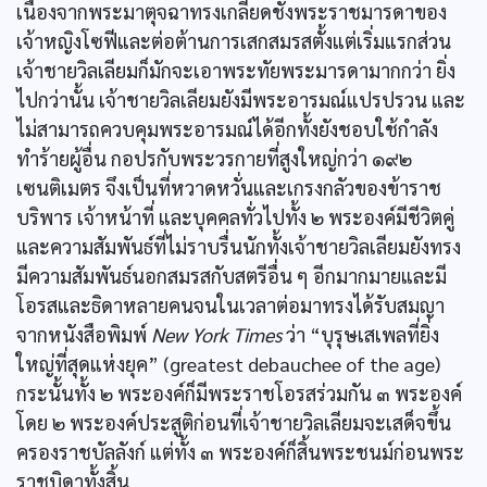
เนื่องจากพระมาตุจฉาทรงเกลียดชังพระราชมารดาของ
เจ้าหญิงโซฟีและต่อต้านการเสกสมรสตั้งแต่เริ่มแรกส่วน
เจ้าชายวิลเลียมก็มักจะเอาพระทัยพระมารดามากกว่า ยิ่ง
ไปกว่านั้น เจ้าชายวิลเลียมยังมีพระอารมณ์แปรปรวน และ
ไม่สามารถควบคุมพระอารมณ์ได้อีกทั้งยังชอบใช้กำลัง
ทำร้ายผู้อื่น กอปรกับพระวรกายที่สูงใหญ่กว่า ๑๙๒
เซนติเมตร จึงเป็นที่หวาดหวั่นและเกรงกลัวของข้าราช
บริพาร เจ้าหน้าที่ และบุคคลทั่วไปทั้ง ๒ พระองค์มีชีวิตคู่
และความสัมพันธ์ที่ไม่ราบรื่นนักทั้งเจ้าชายวิลเลียมยังทรง
มีความสัมพันธ์นอกสมรสกับสตรีอื่น ๆ อีกมากมายและมี
โอรสและธิดาหลายคนจนในเวลาต่อมาทรงได้รับสมญา
จากหนังสือพิมพ์
New York Times
ว่า “บุรุษเสเพลที่ยิ่ง
ใหญ่ที่สุดแห่งยุค” (greatest debauchee of the age)
กระนั้นทั้ง ๒ พระองค์ก็มีพระราชโอรสร่วมกัน ๓ พระองค์
โดย ๒ พระองค์ประสูติก่อนที่เจ้าชายวิลเลียมจะเสด็จขึ้น
ครองราชบัลลังก์ แต่ทั้ง ๓ พระองค์ก็สิ้นพระชนม์ก่อนพระ
ราชบิดาทั้งสิ้น