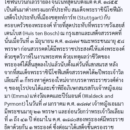
โซฟีนับวันก็เลวร้ายลง จนในที่สุดนับตั้งแต่ ค.ศ. ๑๘๕๕
เป็นต้นมาต่างทรงแยกที่ประทับ สมเด็จพระราชินีโซฟีมัก
เสด็จไปประทับที่เมืองชตุทท์การ์ท (Stuttgart) กับ
ครอบครัวของพระองค์ ท้ายที่สุดประทับที่พระราชวังเฮยส์
เตนโบส (Huis ten Bosch) ณ กรุงเฮกและเสด็จสวรรคตที่
นั่นเมื่อวันที่ ๓ มิถุนายน ค.ศ. ๑๘๗๗ ขณะพระชนมายุ ๕๘
พรรษา ก่อนสวรรคตได้มีพระราชประสงค์ให้แต่งพระองค์
ด้วยชุดวิวาห์ในงานพระศพ ด้วยเหตุผลว่าชีวิตของ
พระองค์ได้สิ้นสุดลงไปแล้วนับตั้งแต่วันที่เสกสมรส หลัง
จากที่สมเด็จพระราชินีโซฟีเสด็จสวรรคตได้๒ปีพระเจ้าวิล
เลียมที่ ๓ ก็ทรงหาคู่ครองใหม่จากบรรดาพระราชวงศ์ต่าง
ๆ ของยุโรปจนได้และเข้าพิธีอภิเษกสมรสกับเจ้าหญิงเอม
มา (Emma) แห่งวัลเดคและปีร์มอนต์ (Waldeck and
Pyrmont) ในวันที่ ๗ มกราคม ค.ศ. ๑๘๗๙ เจ้าหญิงเอมมา
มีพระชนมายุ ๒๑ พรรษา และอ่อนวัยกว่าพระเจ้าวิลเลียม
ที่ ๓ ถึง ๔๑ ปี ต่อมาใน ค.ศ. ๑๘๘๐สองพระองค์มีพระราช
ธิดาด้วยกัน ๑ พระองค์ ซึ่งต่อมาได้เสด็จขึ้นครองราช