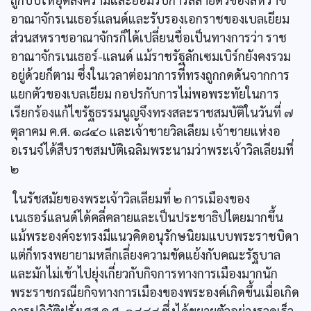
อาณาจักรเนเธอร์แลนด์และรับรองเอกราชของเบลเยียม
ส่วนสหราชอาณาจักรก็ได้เปลี่ยนชื่อเป็นทางการว่า ราช
อาณาจักรเนเธอร์-แลนด์ แม้ราชรัฐลักเซมเบิร์กยังคงรวม
อยู่ด้วยก็ตาม ซึ่งในเวลาต่อมาการที่ทรงถูกกดดันจากการ
แยกตัวของเบลเยียม กอปรกับการไม่พอพระทัยในการ
เรียกร้องแก้ไขรัฐธรรมนูญจึงทรงสละราชสมบัติในวันที่ ๗
ตุลาคม ค.ศ. ๑๘๔๐ และเจ้าชายวิลเลียม เจ้าชายแห่งอ
อเรนจ์ได้สืบราชสมบัติเฉลิมพระนามว่าพระเจ้าวิลเลียมที่
๒
ในรัชสมัยของพระเจ้าวิลเลียมที่ ๒ การเมืองของ
เนเธอร์แลนด์ได้คลี่คลายและเป็นประชาธิปไตยมากขึ้น
แม้พระองค์จะทรงมีแนวคิดอนุรักษนิยมแบบพระราชบิดา
แต่ก็ทรงพยายามหลีกเลี่ยงความขัดแย้งกับคณะรัฐบาล
และมักไม่เข้าไปยุ่งเกี่ยวกับกิจการทางการเมืองมากนัก
พระราชกรณียกิจทางการเมืองของพระองค์เกิดขึ้นเมื่อเกิด
การปฏิวัติฝรั่งเศส ค.ศ. ๑๘๔๘ ซึ่งได้ขยายตัวอย่างรวดเร็ว