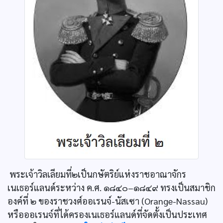
พระเจ้าวิลเลียมที่๒เป็นกษัตริย์แห่งราชอาณาจักร
เนเธอร์แลนด์ระหว่าง ค.ศ. ๑๘๔๐–๑๘๔๙ ทรงเป็นสมาชิก
องค์ที่ ๒ ของราชวงศ์ออเรนจ์-นัสเซา (Orange-Nassau)
หรือออเรนจ์ที่ได้ครองเนเธอร์แลนด์ที่จัดตั้งเป็นประเทศ