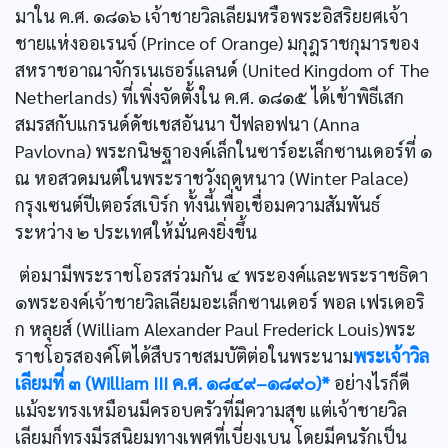
มาใน ค.ศ. ๑๘๑๖ เจ้าชายวิลเลียมหรือพระอิสริยยศเจ้า
ชายแห่งออเรนจ์ (Prince of Orange) มกุฎราชกุมารของ
สหราชอาณาจักรเนเธอร์แลนด์ (United Kingdom of The
Netherlands) ที่เพิ่งจัดตั้งใน ค.ศ. ๑๘๑๕ ได้เข้าพิธีเสก
สมรสกับแกรนด์ดัชเชสอันนา ปัฟลอฟนา (Anna
Pavlovna) พระกนิษฐาองค์เล็กในซาร์อะเล็กซานเดอร์ที่ ๑
ณ หอสวดมนต์ในพระราชวังฤดูหนาว (Winter Palace)
กรุงเซนต์ปีเตอร์สเบิร์ก ทั้งนี้เพื่อเชื่อมความสัมพันธ์
ระหว่าง ๒ ประเทศให้มั่นคงยิ่งขึ้น
ต่อมามีพระราชโอรสร่วมกัน ๔ พระองค์และพระราชธิดา
๑พระองค์เจ้าชายวิลเลียมอะเล็กซานเดอร์ พอล เฟรเดอริ
ก หลุยส์ (William Alexander Paul Frederick Louis)พระ
ราชโอรสองค์โตได้สืบราชสมบัติต่อในพระนาม
พระเจ้าวิล
เลียมที่ ๓ (William III ค.ศ. ๑๘๔๙–๑๘๙๐)*
อย่างไรก็ดี
แม้จะทรงเหมือนมีครอบครัวที่มีความสุข แต่เจ้าชายวิล
เลียมก็ทรงมีรสนิยมทางเพศที่เบี่ยงเบน โดยมีคนรักเป็น