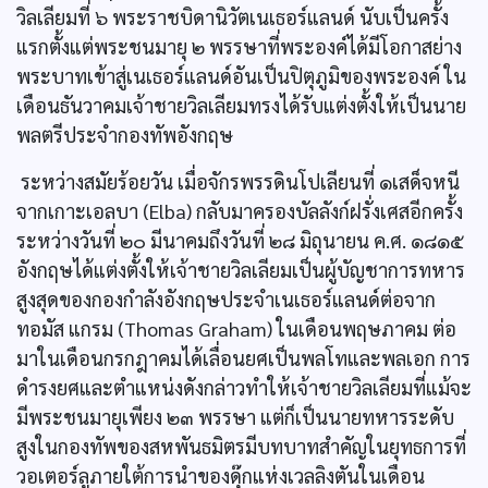
วิลเลียมที่ ๖ พระราชบิดานิวัตเนเธอร์แลนด์ นับเป็นครั้ง
แรกตั้งแต่พระชนมายุ ๒ พรรษาที่พระองค์ได้มีโอกาสย่าง
พระบาทเข้าสู่เนเธอร์แลนด์อันเป็นปิตุภูมิของพระองค์ ใน
เดือนธันวาคมเจ้าชายวิลเลียมทรงได้รับแต่งตั้งให้เป็นนาย
พลตรีประจำกองทัพอังกฤษ
ระหว่างสมัยร้อยวัน เมื่อจักรพรรดินโปเลียนที่ ๑เสด็จหนี
จากเกาะเอลบา (Elba) กลับมาครองบัลลังก์ฝรั่งเศสอีกครั้ง
ระหว่างวันที่ ๒๐ มีนาคมถึงวันที่ ๒๘ มิถุนายน ค.ศ. ๑๘๑๕
อังกฤษได้แต่งตั้งให้เจ้าชายวิลเลียมเป็นผู้บัญชาการทหาร
สูงสุดของกองกำลังอังกฤษประจำเนเธอร์แลนด์ต่อจาก
ทอมัส แกรม (Thomas Graham) ในเดือนพฤษภาคม ต่อ
มาในเดือนกรกฎาคมได้เลื่อนยศเป็นพลโทและพลเอก การ
ดำรงยศและตำแหน่งดังกล่าวทำให้เจ้าชายวิลเลียมที่แม้จะ
มีพระชนมายุเพียง ๒๓ พรรษา แต่ก็เป็นนายทหารระดับ
สูงในกองทัพของสหพันธมิตรมีบทบาทสำคัญในยุทธการที่
วอเตอร์ลูภายใต้การนำของดุ๊กแห่งเวลลิงตันในเดือน