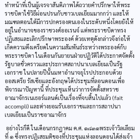
ทำหน้าที่เป็นผู้เจรจาสันติภาพได้ถวายคำปรึกษาให้พระ
ราชบิดาใช้วิธีผ่อนปรนกับชาวเบลเยียมมากกว่า และให้
มณฑลตอนใต้มีการปกครองตนเองในระดับหนึ่งโดยยังให้
อยู่ในอำนาจของราชวงศ์ออเรนจ์ แต่พระราชบิดาทรง
ปฏิเสธและเลิกปรึกษาพระองค์ ด้วยเหตุดังกล่าวจึงก่อให้
เกิดความตึงเครียดในความสัมพันธ์ระหว่างพระองค์กับ
พระราชบิดา ในเดือนกันยายนฝ่ายปฏิวัติได้ประกาศจัดตั้ง
รัฐบาลชั่วคราวและประกาศสถาปนาเบลเยียมเป็นรัฐ
เอกราช ในปลายปีนั้นมหาอำนาจยุโรปประกอบด้วย
ออสเตรีย รัสเซียและอังกฤษได้ประชุมที่ลอนดอนเพื่อ
พิจารณาปัญหานี้ ที่ประชุมเห็นว่าการจัดตั้งสหราช
อาณาจักรเนเธอร์แลนด์เป็นเรื่องที่จบสิ้นไปแล้ว (fait
accompli) และต่างยอมรับเอกราชและการสถาปนา
เบลเยียมเป็นราชอาณาจักร
อย่างไรก็ดี ในเดือนกรกฎาคม ค.ศ. ๑๘๓๑พระเจ้าวิลเลียม
ที่ ๑ ซึ่งทรงปฏิเสธมติของที่ประชุมแห่งลอนดอนได้ส่งเจ้า