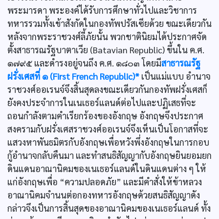
พระมารดา พระองค์ได้รับการศึกษาทั่วไปและวิชาการ
ทหารรวมทั้งเข้าสังกัดในกองทัพปรัสเซียด้วย ขณะเดียวกัน
หลังจากพระราชวงศ์ลี้ภัยนั้น พวกชาตินิยมได้ประกาศจัด
ตั้งสาธารณรัฐบาตาเวีย (Batavian Republic) ขึ้นใน ค.ศ.
๑๗๙๕ และดำรงอยู่จนถึง ค.ศ. ๑๘๐๓ โดยมี
สาธารณรัฐ
ฝรั่งเศสที่ ๑ (First French Republic)*
เป็นแม่แบบ อำนาจ
ราชวงศ์ออเรนจ์จึงสิ้นสุดลงขณะเดียวกันกองทัพฝรั่งเศสก็
ยังคงประจำการในเนเธอร์แลนด์ต่อไปและปฏิเสธที่จะ
ถอนกำลังตามคำเรียกร้องของอังกฤษ อังกฤษจึงประกาศ
สงครามกับฝรั่งเศสราชวงศ์ออเรนจ์จึงเห็นเป็นโอกาสที่จะ
แสวงหาพันธมิตรกับอังกฤษเพื่อหวังพึ่งอังกฤษในการกอบ
กู้อำนาจกลับคืนมา และทำสนธิสัญญากับอังกฤษยินยอมยก
ดินแดนอาณานิคมของเนเธอร์แลนด์ในดินแดนต่าง ๆ ให้
แก่อังกฤษเพื่อ “ความปลอดภัย” และมีคำสั่งให้ข้าหลวง
อาณานิคมจำนนต่อกองทหารอังกฤษด้วยสนธิสัญญาดัง
กล่าวจึงเป็นการสิ้นสุดของอาณานิคมของเนเธอร์แลนด์ ทั้ง