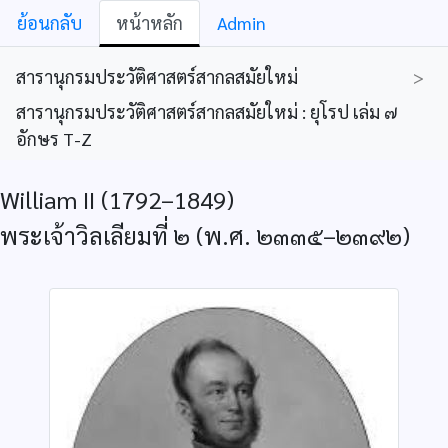
ย้อนกลับ
หน้าหลัก
Admin
สารานุกรมประวัติศาสตร์สากลสมัยใหม่
>
สารานุกรมประวัติศาสตร์สากลสมัยใหม่ : ยุโรป เล่ม ๗
อักษร T-Z
William II (1792–1849)
พระเจ้าวิลเลียมที่ ๒ (พ.ศ. ๒๓๓๕–๒๓๙๒)