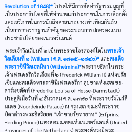
Revolution of 1848)*
โปรดให้มีการจัดทำรัฐธรรมนูญที่
เป็นประชาธิปไตยที่ให้อำนาจแก่ประชาชนในการเลือกตั้ง
และเสรีภาพในการนับถือศาสนาอย่างเท่าเทียมกันอัน
เป็นการวางรากฐานสำคัญของระบอบการปกครองแบบ
ประชาธิปไตยของเนเธอร์แลนด์
พระเจ้าวิลเลียมที่ ๒ เป็นพระราชโอรสองค์โตใน
พระเจ้า
วิลเลียมที่ ๑ (William I ค.ศ. ๑๘๑๕–๑๘๔๐)*
และ
สมเด็จ
พระราชินีวิลเฮลมินา (Wilhelmina)*
พระราชธิดาในพระ
เจ้าเฟรเดอริกวิลเลียมที่ ๒ (Frederick William II) แห่งปรัส
เซียและสมเด็จพระราชินีเฟรเดอรีกา ลุยซาแห่งเฮสเซอ-
ดาร์มชตัดท์ (Frederika Louisa of Hesse-Darmstadt)
ประสูติเมื่อวันที่ ๔ ธันวาคม ค.ศ. ๑๗๙๒ ที่พระราชวังโนร์ดี
นเดอ (Noordeinde Palace) ณ กรุงเฮก ขณะที่พระราช
บิดาดำรงพระอิสริยยศ “เจ้าชายรัชทายาท” (Erfprins;
Herding Prince) แห่งสหมณฑลแห่งเนเธอร์แลนด์ (United
Provinces of the Netherlands) พระองค์ทรงมีพระ