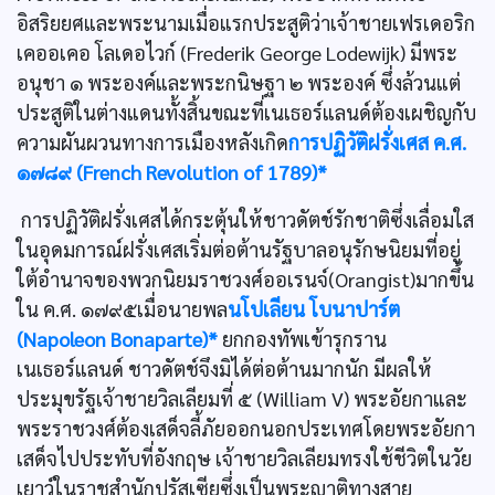
อิสริยยศและพระนามเมื่อแรกประสูติว่าเจ้าชายเฟรเดอริก
เคออเคอ โลเดอไวก์ (Frederik George Lodewijk) มีพระ
อนุชา ๑ พระองค์และพระกนิษฐา ๒ พระองค์ ซึ่งล้วนแต่
ประสูติในต่างแดนทั้งสิ้นขณะที่เนเธอร์แลนด์ต้องเผชิญกับ
ความผันผวนทางการเมืองหลังเกิด
การปฏิวัติฝรั่งเศส ค.ศ.
๑๗๘๙ (French Revolution of 1789)*
การปฏิวัติฝรั่งเศสได้กระตุ้นให้ชาวดัตช์รักชาติซึ่งเลื่อมใส
ในอุดมการณ์ฝรั่งเศสเริ่มต่อต้านรัฐบาลอนุรักษนิยมที่อยู่
ใต้อำนาจของพวกนิยมราชวงศ์ออเรนจ์(Orangist)มากขึ้น
ใน ค.ศ. ๑๗๙๕เมื่อนายพล
นโปเลียน โบนาปาร์ต
(Napoleon Bonaparte)*
ยกกองทัพเข้ารุกราน
เนเธอร์แลนด์ ชาวดัตช์จึงมิได้ต่อต้านมากนัก มีผลให้
ประมุขรัฐเจ้าชายวิลเลียมที่ ๕ (William V) พระอัยกาและ
พระราชวงศ์ต้องเสด็จลี้ภัยออกนอกประเทศโดยพระอัยกา
เสด็จไปประทับที่อังกฤษ เจ้าชายวิลเลียมทรงใช้ชีวิตในวัย
เยาว์ในราชสำนักปรัสเซียซึ่งเป็นพระญาติทางสาย