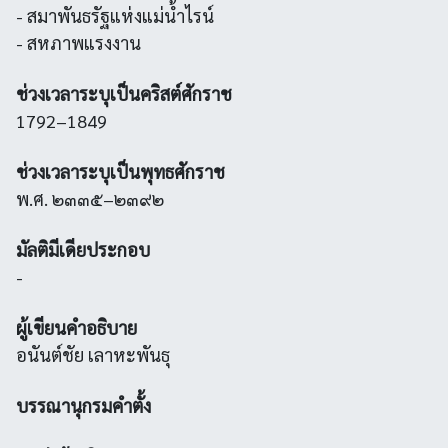
- สมาพันธรัฐแห่งแม่น้ำไรน์
- สหภาพแรงงาน
ช่วงเวลาระบุเป็นคริสต์ศักราช
1792–1849
ช่วงเวลาระบุเป็นพุทธศักราช
พ.ศ. ๒๓๓๕–๒๓๙๒
มัลติมีเดียประกอบ
-
ผู้เขียนคำอธิบาย
อนันต์ชัย เลาหะพันธุ
บรรณานุกรมคำตั้ง