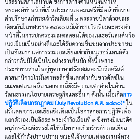
ประธานสภาเสนาบดี ซึ่งการดำรงตำแหน่งนี้ทำให้
พระองค์ทำหน้าที่เป็นประธานองคมนตรีที่มีหน้าที่ถวาย
คำปรึกษาแก่พระเจ้าวิลเลียมที่ ๑ พระราชบิดาด้วยขณะ
เดียวกันในทศวรรษ ๑๘๒๐ แม้เจ้าชายวิลเลียมจะทรงทำ
หน้าที่ในการปกครองมณฑลตอนใต้ของเนเธอร์แลนด์หรือ
เบลเยียมเป็นอย่างดีและได้รับความชื่นชมจากประชาชน
เป็นอันมาก แต่การรวมเบลเยียมเข้ากับเนเธอร์แลนด์ดัง
กล่าวกลับมิได้เป็นไปอย่างราบรื่นนัก ทั้งนี้ เพราะ
ประชาชนส่วนใหญ่พูดภาษาฝรั่งเศสและนับถือคริสต์
ศาสนานิกายโรมันคาทอลิกซึ่งแตกต่างกับชาวดัตช์ใน
มณฑลตอนเหนือ นอกจากนี้ยังมีความแตกต่างในด้าน
วัฒนธรรมนโยบายเศรษฐกิจและอื่น ๆ ดังนั้น เมื่อเกิด
การ
ปฏิวัติเดือนกรกฎาคม (July Revolution ค.ศ. ๑๘๓๐)*
ใน
ฝรั่งเศส ชาวเบลเยียมจึงเห็นเป็นโอกาสก่อการปฏิวัติเพื่อ
แยกตัวเองเป็นอิสระ พระเจ้าวิลเลียมที่ ๑ ซึ่งทรงมีแนวคิด
อนุรักษนิยมจึงทรงให้ใช้นโยบายแข็งกร้าวกับเบลเยียม
และใช้กำลังปราบปราม ขณะที่เจ้าชายแห่งออเรนจ์ทรง