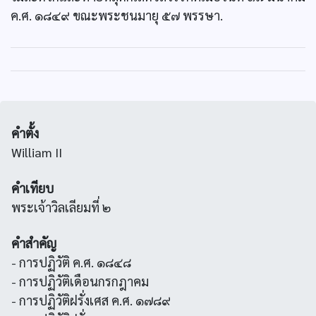
ค.ศ. ๑๘๔๙ ขณะพระชนมายุ ๕๗ พรรษา.
คำตั้ง
William II
คำเทียบ
พระเจ้าวิลเลียมที่ ๒
คำสำคัญ
- การปฏิวัติ ค.ศ. ๑๘๔๘
- การปฏิวัติเดือนกรกฎาคม
- การปฏิวัติฝรั่งเศส ค.ศ. ๑๗๘๙