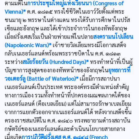
ตามมติใน
การประชุมใหญ่แห่งเวียนนา (Congress of
Vienna)*
ค.ศ. ๑๘๑๕ ทรงใช้ชีวิตในเยาว์วัยตั้งแต่พระ
ชนมายุ ๒ พรรษาในต่างแดน ทรงได้รับการศึกษาในปรัส
เซียและอังกฤษ และได้เข้าประจำการในกองทัพอังกฤษ
เมื่อฝรั่งเศสเริ่มเป็นฝ่ายพ่ายแพ้ในปลาย
สงครามนโปเลียน
(Napoleonic Wars)*
เจ้าชายวิลเลียมทรงมีโอกาสเสด็จ
กลับเนเธอร์แลนด์พร้อมพระราชบิดาใน ค.ศ. ๑๘๑๓
ระหว่าง
สมัยร้อยวัน (Hundred Days)*
ทรงทำหน้าที่เป็นผู้
บัญชาการสูงสุดของกองทัพหน้าของอังกฤษใน
ยุทธการที่
วอเตอร์ลู (Battle of Waterloo)*
เมื่อมีการสถาปนา
เนเธอร์แลนด์เป็นประเทศ พระองค์ทรงมีตำแหน่งสำคัญ
ทางการเมือง รวมทั้งทำหน้าที่ปกครองมณฑลภาคใต้ของ
เนเธอร์แลนด์ (คือเบลเยียม) แต่ไม่สามารถรักษาเบลเยียม
จากการแยกตัวออกจากเนเธอร์แลนด์ได้ หลังจากเสด็จขึ้น
ครองราชสมบัติใน ค.ศ. ๑๘๔๐ ทรงพยายามดำรงสถาบัน
กษัตริย์ของเนเธอร์แลนด์และดำเนินนโยบายสายกลาง
เมื่อเกิด
การปฏิวัติฝรั่งเศส ค.ศ. ๑๘๔๘ (French