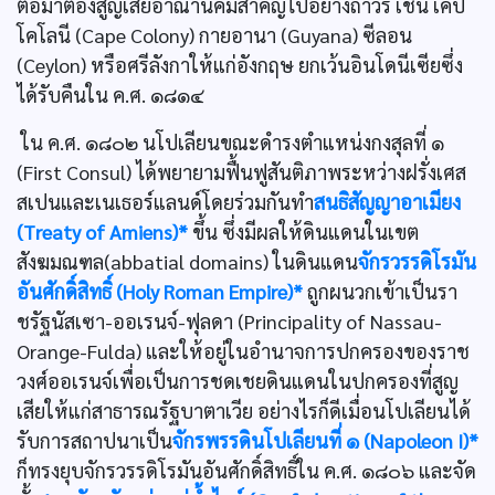
ต่อมาต้องสูญเสียอาณานิคมสำคัญไปอย่างถาวร เช่น เคป
โคโลนี (Cape Colony) กายอานา (Guyana) ซีลอน
(Ceylon) หรือศรีลังกาให้แก่อังกฤษ ยกเว้นอินโดนีเซียซึ่ง
ได้รับคืนใน ค.ศ. ๑๘๑๔
ใน ค.ศ. ๑๘๐๒ นโปเลียนขณะดำรงตำแหน่งกงสุลที่ ๑
(First Consul) ได้พยายามฟื้นฟูสันติภาพระหว่างฝรั่งเศส
สเปนและเนเธอร์แลนด์โดยร่วมกันทำ
สนธิสัญญาอาเมียง
(Treaty of Amiens)*
ขึ้น ซึ่งมีผลให้ดินแดนในเขต
สังฆมณฑล(abbatial domains) ในดินแดน
จักรวรรดิโรมัน
อันศักดิ์สิทธิ์ (Holy Roman Empire)*
ถูกผนวกเข้าเป็นรา
ชรัฐนัสเซา-ออเรนจ์-ฟุลดา (Principality of Nassau-
Orange-Fulda) และให้อยู่ในอำนาจการปกครองของราช
วงศ์ออเรนจ์เพื่อเป็นการชดเชยดินแดนในปกครองที่สูญ
เสียให้แก่สาธารณรัฐบาตาเวีย อย่างไรก็ดีเมื่อนโปเลียนได้
รับการสถาปนาเป็น
จักรพรรดินโปเลียนที่ ๑ (Napoleon I)*
ก็ทรงยุบจักรวรรดิโรมันอันศักดิ์สิทธิ์ใน ค.ศ. ๑๘๐๖ และจัด