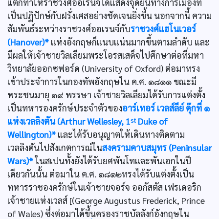
แต่ก็ทำให้ราชวงศ์ออเรนจ์ได้แสดงจุดยืนทางการเมืองที่
เป็นปฏิปักษ์กับฝรั่งเศสอย่างชัดเจนยิ่งขึ้น นอกจากนี้ ความ
สัมพันธ์ระหว่างราชวงศ์ออเรนจ์กับ
ราชวงศ์แฮโนเวอร์
(Hanover)*
แห่งอังกฤษก็แนบแน่นมากขึ้นตามลำดับ และ
มีผลให้เจ้าชายวิลเลียมพระโอรสเสด็จไปศึกษาต่อที่มหา
วิทยาลัยออกซฟอร์ด (University of Oxford) ต่อมาทรง
เข้าประจำการในกองทัพอังกฤษใน ค.ศ. ๑๘๑๑ ขณะมี
พระชนมายุ ๑๙ พรรษา เจ้าชายวิลเลียมได้รับการแต่งตั้ง
เป็นทหารองครักษ์ประจำตัวของ
อาร์เทอร์ เวลส์ลีย์ ดุ๊กที่ ๑
แห่งเวลลิงตัน (Arthur Wellesley, 1ˢᵗ Duke of
Wellington)*
และได้รับอนุญาตให้เดินทางติดตาม
เวลลิงตันไปสังเกตการณ์ใน
สงครามคาบสมุทร (Peninsular
Wars)*
ในสเปนทั้งยังได้รับยศพันโทและพันเอกในปี
เดียวกันนั้น ต่อมาใน ค.ศ. ๑๘๑๒ทรงได้รับแต่งตั้งเป็น
ทหารราชองครักษ์ในเจ้าชายจอร์จ ออกัสตัส เฟรเดอริก
เจ้าชายแห่งเวลส์ [(George Augustus Frederick, Prince
of Wales) ซึ่งต่อมาได้ขึ้นครองราชบัลลังก์อังกฤษใน