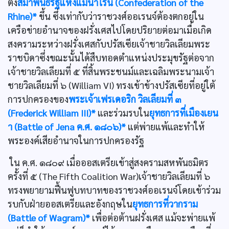
ตั้ง
สมาพันธรัฐแห่งแม่น้ำไรน์ (Confederation of the
Rhine)*
ขึ้น ซึ่งเท่ากับว่าราชวงศ์ออเรนจ์ต้องตกอยู่ใน
เครือข่ายอำนาจของฝรั่งเศสไปโดยปริยายต่อมาเมื่อเกิด
สงครามระหว่างฝรั่งเศสกับปรัสเซียเจ้าชายวิลเลียมพระ
ราชบิดาซึ่งขณะนั้นได้สืบทอดตำแหน่งประมุขรัฐต่อจาก
เจ้าชายวิลเลียมที่ ๕ ที่สิ้นพระชนม์และเฉลิมพระนามเจ้า
ชายวิลเลียมที่ ๖ (William VI) ทรงเข้าข้างปรัสเซียที่อยู่ใต้
การปกครองของ
พระเจ้าเฟรเดอริก วิลเลียมที่ ๓
(Frederick William III)*
และร่วมรบใน
ยุทธการที่เมืองเยน
า (Battle of Jena ค.ศ. ๑๘๐๖)*
แต่พ่ายแพ้และทำให้
พระองค์เสียอำนาจในการปกครองรัฐ
ใน ค.ศ. ๑๘๐๙ เมื่อออสเตรียเข้าสู่สงครามสหพันธมิตร
ครั้งที่ ๕ (The Fifth Coalition War)เจ้าชายวิลเลียมที่ ๖
ทรงพยายามฟื้นฟูบทบาทของราชวงศ์ออเรนจ์โดยเข้าร่วม
รบกับฝ่ายออสเตรียและอังกฤษใน
ยุทธการที่วากราม
(Battle of Wagram)*
เพื่อต่อต้านฝรั่งเศส แม้จะพ่ายแพ้