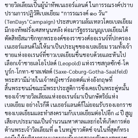
ชายวิลเลียมเป็นผู้นำทัพเนเธอร์แลนด์ ในการรณรงค์ปราบ
ปรามการปฏิวัติเบลเยียม “การรณรงค์ ๑๐ วัน”
(TenDays’Campaign) ประสบความล้มเหลวโดยเบลเยียม
มีกองทัพฝรั่งเศสหนุนหลัง ต่อมารัฐธรรมนูญเบลเยียมได้
ตัดสิทธิสมาชิกทุกพระองค์ของราชวงศ์ออเรนจ์ที่ปกครอง
เนเธอร์แลนด์ไม่ให้มาเป็นประมุขของเบลเยียม รวมทั้งเจ้า
ชายแห่งออเรนจ์ที่ชาวเบลเยียมชื่นชอบด้วยและหันไป
เลือกเจ้าชายเลโอโปลด์ (Leopold) แห่งราชสกุลซักซ์-โค
บูร์ก-โกทา-ซาลเฟลด์ (Saxe-Coburg-Gotha-Saalfeld)
พระสวามีม่ายในเจ้าหญิงชาร์ลอตต์แห่งอังกฤษที่
สิ้นพระชนม์ขณะมีพระประสูติการซึ่งเคยเป็นพระคู่หมั้น
ของเจ้าชายวิลเลียมแห่งออเรนจ์มาเป็นกษัตริย์แห่ง
เบลเยียม อย่างไรก็ดี เนเธอร์แลนด์ก็ไม่ยอมรับรองเอกราช
ของเบลเยียมและทำสงครามกับเบลเยียมต่อไปอีก ๘ ปี สูญ
เสียงบประมาณเป็นจำนวนมหาศาลและก่อให้เกิดการต่อ
ต้านพระเจ้าวิลเลียมที่ ๑ ในหมู่ชาวดัตช์ จนในที่สุดก็ทรง
ถูกบีบให้ยุติสงครามและยอมรับการสลายตัวของสหราช