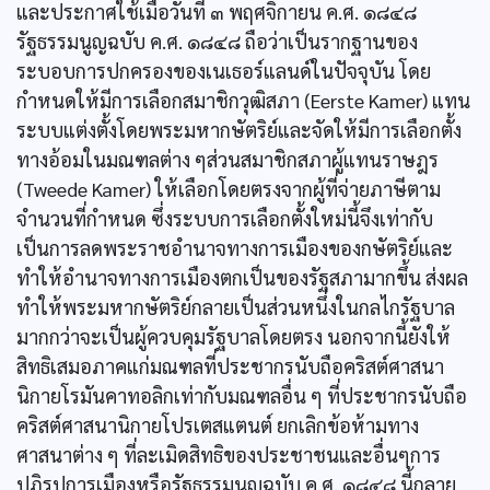
และประกาศใช้เมื่อวันที่ ๓ พฤศจิกายน ค.ศ. ๑๘๔๘
รัฐธรรมนูญฉบับ ค.ศ. ๑๘๔๘ ถือว่าเป็นรากฐานของ
ระบอบการปกครองของเนเธอร์แลนด์ในปัจจุบัน โดย
กำหนดให้มีการเลือกสมาชิกวุฒิสภา (Eerste Kamer) แทน
ระบบแต่งตั้งโดยพระมหากษัตริย์และจัดให้มีการเลือกตั้ง
ทางอ้อมในมณฑลต่าง ๆส่วนสมาชิกสภาผู้แทนราษฎร
(Tweede Kamer) ให้เลือกโดยตรงจากผู้ที่จ่ายภาษีตาม
จำนวนที่กำหนด ซึ่งระบบการเลือกตั้งใหม่นี้จึงเท่ากับ
เป็นการลดพระราชอำนาจทางการเมืองของกษัตริย์และ
ทำให้อำนาจทางการเมืองตกเป็นของรัฐสภามากขึ้น ส่งผล
ทำให้พระมหากษัตริย์กลายเป็นส่วนหนึ่งในกลไกรัฐบาล
มากกว่าจะเป็นผู้ควบคุมรัฐบาลโดยตรง นอกจากนี้ยังให้
สิทธิเสมอภาคแก่มณฑลที่ประชากรนับถือคริสต์ศาสนา
นิกายโรมันคาทอลิกเท่ากับมณฑลอื่น ๆ ที่ประชากรนับถือ
คริสต์ศาสนานิกายโปรเตสแตนต์ ยกเลิกข้อห้ามทาง
ศาสนาต่าง ๆ ที่ละเมิดสิทธิของประชาชนและอื่นๆการ
ปฏิรูปการเมืองหรือรัฐธรรมนูญฉบับ ค.ศ. ๑๘๔๘ นี้กลาย