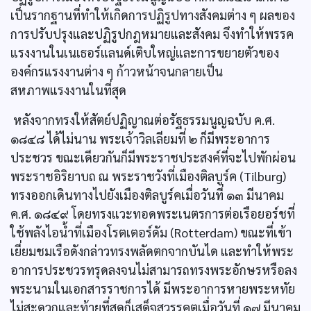
เป็นรากฐานที่ทำให้เกิดการปฏิรูปทางสังคมต่าง ๆ ผลของ
การปรับปรุงและปฏิรูปกฎหมายและสังคม จึงทำให้พรรค
แรงงานในเนเธอร์แลนด์เติบใหญ่และการขยายตัวของ
องค์กรแรงงานต่าง ๆ ก้าวหน้าจนกลายเป็น
สหภาพแรงงานในที่สุด
หลังจากทรงให้สัตย์ปฏิญาณต่อรัฐธรรมนูญฉบับ ค.ศ.
๑๘๔๘ ได้ไม่นาน พระเจ้าวิลเลียมที่ ๒ ก็มีพระอาการ
ประชวร ขณะเดียวกันก็มีพระราชประสงค์ที่จะไปพักผ่อน
พระราชอิริยาบถ ณ พระราชวังที่เมืองติลบูร์ค (Tilburg)
ทรงออกเดินทางไปยังเมืองติลบูร์คเมื่อวันที่ ๑๓ มีนาคม
ค.ศ. ๑๘๔๙ โดยทรงแวะทอดพระเนตรการต่อเรือยอร์ชที่
ใช้พลังไอน้ำที่เมืองโรตเตอร์ดัม (Rotterdam) ขณะที่เข้า
เยี่ยมชมเรือดังกล่าวทรงพลัดตกจากบันได และทำให้พระ
อาการประชวรทรุดลงจนไม่สามารถทรงพระอักษรหรือลง
พระนามในเอกสารราชการได้ มีพระอาการหายพระหทัย
ไม่สะดวกและท้ายที่สุดก็เสด็จสวรรคตเมื่อวันที่ ๑๗ มีนาคม