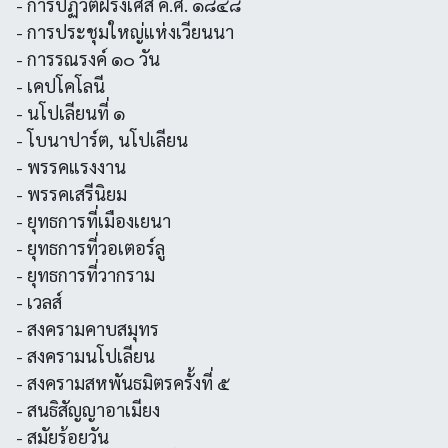
- การปฏิวัติฝรั่งเศส ค.ศ. ๑๘๔๘
- การประชุมใหญ่แห่งเวียนนา
- การรณรงค์ ๑๐ วัน
- เคปโคโลนี
- นโปเลียนที่ ๑
- โบนาปาร์ต, นโปเลียน
- พรรคแรงงาน
- พรรคเสรีนิยม
- ยุทธการที่เมืองเยนา
- ยุทธการที่วอเตอร์ลู
- ยุทธการที่วากราม
- เวลส์
- สงครามคาบสมุทร
- สงครามนโปเลียน
- สงครามสหพันธมิตรครั้งที่ ๕
- สนธิสัญญาอาเมียง
- สมัยร้อยวัน