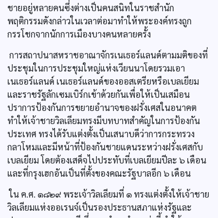
ชายอยู่หลายคนซึ่งต่างเป็นคนสนิทในราชสำนัก
พฤติกรรมดังกล่าวในเวลาต่อมาทำให้พระองค์ทรงถูก
กรรโชกจากนักการเมืองบางคนหลายครั้ง
การสถาปนาสหราชอาณาจักรเนเธอร์แลนด์ตามมติของที่
ประชุมในการประชุมใหญ่แห่งเวียนนาโดยรวมเอา
เนเธอร์แลนด์ เนเธอร์แลนด์ของออสเตรียหรือเบลเยียม
และราชรัฐลักเซมเบิร์กเข้าด้วยกันเพื่อให้เป็นเสมือน
ปราการป้องกันการขยายอำนาจของฝรั่งเศสในอนาคต
ทำให้เจ้าชายวิลเลียมทรงมีบทบาทสำคัญในการป้องกัน
ประเทศ ทรงได้รับแต่งตั้งเป็นเสนาบดีว่าการกระทรวง
กลาโหมและมีหน้าที่ป้องกันชายแดนระหว่างฝรั่งเศสกับ
เบลเยียม โดยต้องเสด็จไปประทับที่เบลเยียมปีละ ๖ เดือน
และที่กรุงเฮกอันเป็นที่ตั้งของคณะรัฐบาลอีก ๖ เดือน
ใน ค.ศ. ๑๘๒๙ พระเจ้าวิลเลียมที่ ๑ ทรงแต่งตั้งให้เจ้าชาย
วิลเลียมแห่งออเรนจ์เป็นรองประธานสภาแห่งรัฐและ