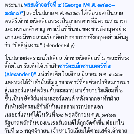
พระนาม
พระเจ้าจอร์จที่ ๔ (George IVค.ศ. ๑๘๒๐–
๑๘๓๐)*
] และในปลาย ค.ศ. ๑๘๑๓ ได้เลื่อนยศเป็นนาย
พลตรีเจ้าชายวิลเลียมทรงเป็นนายทหารที่มีความสามารถ
และความกล้าหาญ ทรงเป็นที่ชื่นชมของชาวอังกฤษอย่าง
มากและมีพระนามเรียกติดปากจากชาวอังกฤษอย่างเอ็นดู
ว่า “บิลลีหุ่นงาม” (Slender Billy)
ในปลายสงครามนโปเลียน เจ้าชายวิลเลียมที่ ๖ ขณะที่ทรง
ลี้ภัยในปรัสเซียได้เข้าเฝ้า
ซาร์อะเล็กซานเดอร์ที่ ๑
(Alexander I)*
แห่งรัสเซีย ในเดือน มีนาคม ค.ศ. ๑๘๑๓
และทรงได้รับคำมั่นสัญญาจากซาร์ที่จะช่วยนำอิสรภาพมา
สู่เนเธอร์แลนด์พร้อมกับจะสถาปนาเจ้าชายวิลเลียมที่ ๖
ขึ้นเป็นกษัตริย์แห่งเนเธอร์แลนด์ หลังจากกองทัพฝ่าย
สัมพันธมิตรสนธิกำลังกันและสามารถปลดแอก
เนเธอร์แลนด์ได้ในวันที่ ๒๑ พฤศจิกายน ค.ศ. ๑๘๑๓
รัฐบาลพลัดถิ่นของเนเธอร์แลนด์ได้ถูกจัดตั้งขึ้น ต่อมาใน
วันที่ ๓๐ พฤศจิกายน เจ้าชายวิลเลียมได้ตามเสด็จเจ้าชาย