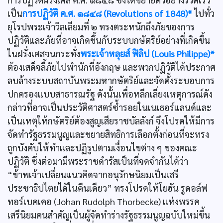
เป็น
การปฏิวัติ ค.ศ. ๑๘๔๘ (Revolutions of 1848)*
ไปทั่ว
ยุโรปพระเจ้าวิลเลียมที่ ๒ ทรงตระหนักถึงภัยของการ
ปฏิวัติและภัยที่อาจเกิดขึ้นกับระบบกษัตริย์อย่างที่เกิดขึ้น
ในฝรั่งเศสจนกระทั่ง
พระเจ้าหลุยส์ ฟิลิป (Louis Philippe)*
ต้องเสด็จลี้ภัยไปพำนักที่อังกฤษ และพวกปฏิวัติได้ประกาศ
ลบล้างระบบสถาบันพระมหากษัตริย์และจัดตั้งระบอบการ
ปกครองแบบสาธารณรัฐ ดังนั้นเพื่อหลีกเลี่ยงเหตุการณ์ดัง
กล่าวที่อาจเป็นประวัติศาสตร์ซ้ำรอยในเนเธอร์แลนด์และ
เป็นเหตุให้กษัตริย์ต้องสูญเสียราชบัลลังก์ จึงโปรดให้มีการ
จัดทำรัฐธรรมนูญและขยายสิทธิการเลือกตั้งก่อนที่จะทรง
ถูกบังคับให้ทำและปฏิรูปตามเงื่อนไขต่าง ๆ ของคณะ
ปฏิวัติ ซึ่งต่อมามีพระราชดำรัสเป็นที่จดจำกันได้ว่า
“ข้าพเจ้าเปลี่ยนแนวคิดจากอนุรักษนิยมเป็นเสรี
ประชาธิปไตยได้ในคืนเดียว” ทรงโปรดให้โยฮัน รูดอล์ฟ
ทอร์เบคเคอ (Johan Rudolph Thorbecke) แห่งพรรค
เสรีนิยมคนสำคัญเป็นผู้จัดทำร่างรัฐธรรมนูญฉบับใหม่ขึ้น