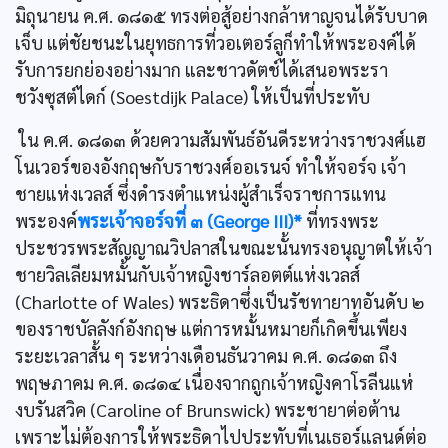
มิถุนายน ค.ศ. ๑๘๑๕ ทรงต่อสู้อย่างกล้าหาญจนได้รับบาด
เจ็บ แต่ชัยชนะในยุทธการที่วอเตอร์ลูก็ทำให้พระองค์ได้
รับการยกย่องอย่างมาก และชาวดัตช์ได้เสนอพระรา
ชวังซุสต์ไดก์ (Soestdijk Palace) ให้เป็นที่ประทับ
ใน ค.ศ. ๑๘๑๓ ด้วยความสัมพันธ์อันดีระหว่างราชวงศ์แฮ
โนเวอร์ของอังกฤษกับราชวงศ์ออเรนจ์ ทำให้จอร์จ เจ้า
ชายแห่งเวลส์ ซึ่งดำรงตำแหน่งผู้สำเร็จราชการแทน
พระองค์
พระเจ้าจอร์จที่ ๓ (George III)*
ที่ทรงพระ
ประชวรพระสัญญาณวิปลาสในขณะนั้นทรงอนุญาตให้เจ้า
ชายวิลเลียมหมั้นกับเจ้าหญิงชาร์ลอตต์แห่งเวลส์
(Charlotte of Wales) พระธิดาซึ่งเป็นรัชทายาทอันดับ ๒
ของราชบัลลังก์อังกฤษ แต่การหมั้นหมายก็เกิดขึ้นเพียง
ระยะเวลาสั้น ๆ ระหว่างเดือนธันวาคม ค.ศ. ๑๘๑๓ ถึง
พฤษภาคม ค.ศ. ๑๘๑๔ เนื่องจากถูกเจ้าหญิงคาโรลีนแห่
งบรันสวิค (Caroline of Brunswick) พระชายาต่อต้าน
เพราะไม่ต้องการให้พระธิดาไปประทับที่เนเธอร์แลนด์ต่อ