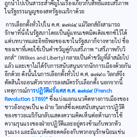
ถูกนำไปเป็นสาระสำคัญในเรื่องเกี่ยวกับสิทธิและเสรีภาพ
ในรัฐธรรมนูญของสหรัฐอเมริกาด้วย
การเลือกตั้งทั่วไปใน ค.ศ. ๑๗๘๔ แม้วิลกส์ยังสามารถ
รักษาที่นั่งในรัฐสภาโดยเป็นผู้แทนเขตมิดเดิลเซกซ์ไว้ได้
แต่บทบาทและอิทธิพลของเขาในรัฐสภาก็จางหายไป ชื่อ
ของเขาที่เคยใช้เป็นคำขวัญคู่กับเสรีภาพ “เสรีภาพกับวิ
ลกส์” (Wilkes and Liberty) กลายเป็นคำขวัญที่ล้าสมัยไป
แล้ว และเขาไม่ได้รับการสนับสนุนจากนักการเมืองด้วยกัน
อีกด้วย ดังนั้นในการเลือกตั้งทั่วไป ค.ศ. ๑๗๙๐ วิลกส์จึง
ตัดสินใจถอนตัวจากการลงสมัครรับเลือกตั้ง นอกจากนี้
เหตุการณ์
การปฏิวัติฝรั่งเศส ค.ศ. ๑๗๘๙ (French
Revolution 1789)*
ซึ่งแบ่งแยกแนวคิดทางการเมืองของ
ชาวอังกฤษเป็น ๒ ฝ่าย วิลกส์ซึ่งเคยสนับสนุนการปฏิวัติ
ของชาวอเมริกันกลับแสดงความคิดเห็นต่อต้านการใช้
ความรุนแรงของฝ่ายปฏิวัติและอยู่ตรงข้ามกับพวกหัว
รุนแรง และมีแนวคิดสอดคล้องกับพวกอนุรักษนิยมเช่น