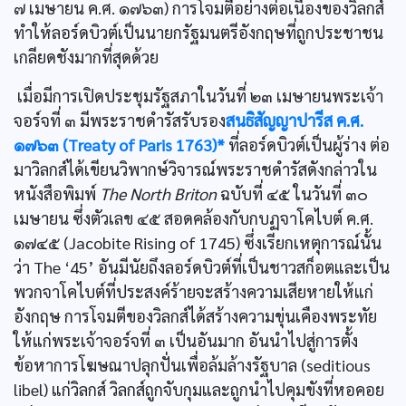
๗ เมษายน ค.ศ. ๑๗๖๓) การโจมตีอย่างต่อเนื่องของวิลกส์
ทำให้ลอร์ดบิวต์เป็นนายกรัฐมนตรีอังกฤษที่ถูกประชาชน
เกลียดชังมากที่สุดด้วย
เมื่อมีการเปิดประชุมรัฐสภาในวันที่ ๒๓ เมษายนพระเจ้า
จอร์จที่ ๓ มีพระราชดำรัสรับรอง
สนธิสัญญาปารีส ค.ศ.
๑๗๖๓ (Treaty of Paris 1763)*
ที่ลอร์ดบิวต์เป็นผู้ร่าง ต่อ
มาวิลกส์ได้เขียนวิพากษ์วิจารณ์พระราชดำรัสดังกล่าวใน
หนังสือพิมพ์
The North Briton
ฉบับที่ ๔๕ ในวันที่ ๓๐
เมษายน ซึ่งตัวเลข ๔๕ สอดคล้องกับกบฏจาโคไบต์ ค.ศ.
๑๗๔๕ (Jacobite Rising of 1745) ซึ่งเรียกเหตุการณ์นั้น
ว่า The ‘45’ อันมีนัยถึงลอร์ดบิวต์ที่เป็นชาวสก็อตและเป็น
พวกจาโคไบต์ที่ประสงค์ร้ายจะสร้างความเสียหายให้แก่
อังกฤษ การโจมตีของวิลกส์ได้สร้างความขุ่นเคืองพระทัย
ให้แก่พระเจ้าจอร์จที่ ๓ เป็นอันมาก อันนำไปสู่การตั้ง
ข้อหาการโฆษณาปลุกปั่นเพื่อล้มล้างรัฐบาล (seditious
libel) แก่วิลกส์ วิลกส์ถูกจับกุมและถูกนำไปคุมขังที่หอคอย