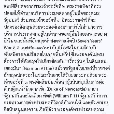
สมบัติสืบต่อจากพระเจ้าจอร์จที่ ๒ พระราชบิดาที่ทรง
ปล่อยให้อำนาจบริหารประเทศตกอยู่ในมือของคณะ
รัฐมนตรี ส่วนพระเจ้าจอร์จที่ ๓ มีพระราชดำริที่จะ
ปกครองอังกฤษด้วยพระองค์เองมากกว่าให้อำนาจการ
บริหารประเทศตกอยู่ในอำนาจของผู้อื่นโดยเฉพาะอย่าง
ยิ่งในขณะนั้นที่อังกฤษทำสงครามเจ็ดปี (Seven Years’
War ค.ศ. ๑๗๕๖–๑๗๖๓) กับฝรั่งเศสในอเมริกา กับ
พันธมิตรของฝรั่งเศสในภาคพื้นทวีป ซึ่งพระองค์ไม่ทรง
ต้องการให้อังกฤษไปเกี่ยวข้องกับ “เรื่องวุ่น ๆ ในดินแดน
เยอรมัน” (German Affair) แม้ราชรัฐแฮโนเวอร์ที่ราชวงศ์
อังกฤษปกครองในขณะนั้นอาจได้รับผลกระทบด้วย พระ
เจ้าจอร์จที่ ๓ ทรงติดสินบนเพื่อหาผู้สนับสนุนในการต่อ
ต้านดุ๊กแห่งนิวคาสเซิล (Duke of Newcastle) นายก
รัฐมนตรีและวิลเลียม พิตต์ (William Pitt) รัฐมนตรีว่าการ
กระทรวงการต่างประเทศที่วิลกส์ทำงานให้ และตัวเขาเอง
ก็สนับสนุนสงครามเจ็ดปีด้วย พระองค์ทรงประสบความ