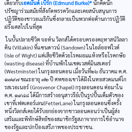
เดียวกับ
เอดมันด์ เบิร์ก (Edmund Burke)*
นักคิดนัก
ปรัชญาร่วมสมัยที่สังกัดพรรควิกและเคยสนับสนุนการ
ปฏิวัติของชาวอเมริกันซึ่งกลายเป็นพวกต่อต้านการปฏิวัติ
ฝรั่งเศสไปในที่สุด
ในบั้นปลายชีวิต จอห์น วิลกส์ได้ครอบครองคฤหาสน์วิลลา
คิน (Villakin) ที่แซนดาวน์ (Sandown) ในไอล์ออฟไวต์
(Isle of Wight) แต่เสียชีวิตด้วยโรคผอมแห้งหรือโรคกษัย
(wasting disease) ที่บ้านพักในเขตเวสต์มินสเตอร์
(Westminster) ในกรุงลอนดอน เมื่อวันที่๒๖ ธันวาคม ค.ศ.
๑๗๙๗ ขณะอายุ ๗๒ ปี ศพของเขาได้ฝังในหอสวดมนต์โก
รสเวอเนอร์ (Grosvenor Chapel) กรุงลอนดอน ต่อมาใน
ค.ศ. ๑๙๘๘ ได้มีการสร้างอนุสาวรีย์เป็นรูปปั้นเต็มตัวของ
เขาที่เฟตเตอร์เลน(FetterLane) ในกรุงลอนดอนซึ่งครั้ง
หนึ่งวิลกส์เคยได้รับยกย่องจากชาวลอนดอนว่าเป็นผู้ส่ง
เสริมและพิทักษ์สิทธิของสมาชิกรัฐสภาจากการใช้อำนาจ
ของรัฐและปกป้องเสรีภาพของประชาชน.