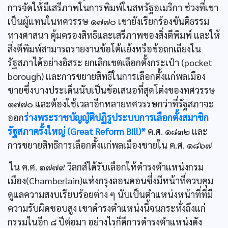
การจัดให้มีเสรีภาพในการพิมพ์ในสหรัฐอเมริกา ช่วงที่เขา
เป็นผู้แทนในทศวรรษ ๑๗๗๐ เขายังเรียกร้องขันติธรรม
ทางศาสนา คุ้มครองสิทธิและเสรีภาพของสิ่งตีพิมพ์ และให้
สิ่งตีพิมพ์สามารถรายงานข้อโต้แย้งหรือข้อถกเถียงใน
รัฐสภาได้อย่างอิสระ ยกเลิกเขตเลือกตั้งกระเป๋า (pocket
borough) และการขยายสิทธิในการเลือกตั้งแก่พลเมือง
ชายซึ่งบางประเด็นนับเป็นข้อเสนอที่สุดโต่งของทศวรรษ
๑๗๗๐ และต้องใช้เวลาอีกหลายทศวรรษกว่าที่รัฐสภาจะ
ออก
ร่างพระราชบัญญัติปฏิรูประบบการเลือกตั้งสมาชิก
รัฐสภาครั้งใหญ่ (Great Reform Bill)*
ค.ศ. ๑๘๓๒ และ
การขยายสิทธิการเลือกตั้งแก่พลเมืองชายใน ค.ศ. ๑๘๖๗
ใน ค.ศ. ๑๗๗๙ วิลกส์ได้รับเลือกให้ดำรงตำแหน่งกรม
เมือง(Chamberlain)แห่งกรุงลอนดอนซึ่งมีหน้าที่ควบคุม
ดูแลความสงบเรียบร้อยต่าง ๆ นับเป็นตำแหน่งหน้าที่ที่มี
ความรับผิดชอบสูง เขาดำรงตำแหน่งนี้จนกระทั่งถึงแก่
กรรมในอีก ๘ ปีต่อมา อย่างไรก็ดีการดำรงตำแหน่งดัง