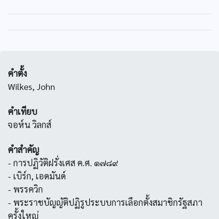
คำตั้ง
Wilkes, John
คำเทียบ
จอห์น วิลกส์
คำสำคัญ
- การปฏิวัติฝรั่งเศส ค.ศ. ๑๗๘๙
- เบิร์ก, เอดมันด์
- พรรควิก
- พระราชบัญญัติปฏิรูประบบการเลือกตั้งสมาชิกรัฐสภา
ครั้งใหญ่