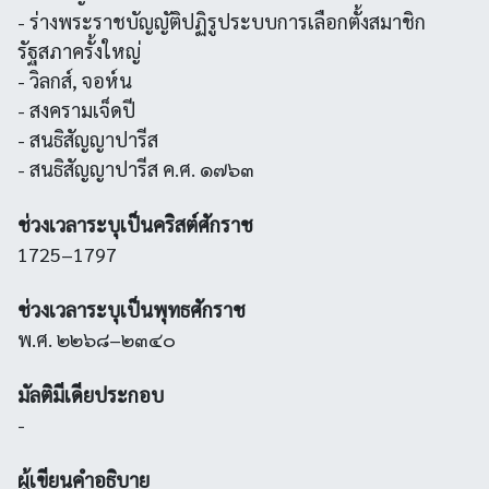
- ร่างพระราชบัญญัติปฏิรูประบบการเลือกตั้งสมาชิก
รัฐสภาครั้งใหญ่
- วิลกส์, จอห์น
- สงครามเจ็ดปี
- สนธิสัญญาปารีส
- สนธิสัญญาปารีส ค.ศ. ๑๗๖๓
ช่วงเวลาระบุเป็นคริสต์ศักราช
1725–1797
ช่วงเวลาระบุเป็นพุทธศักราช
พ.ศ. ๒๒๖๘–๒๓๔๐
มัลติมีเดียประกอบ
-
ผู้เขียนคำอธิบาย