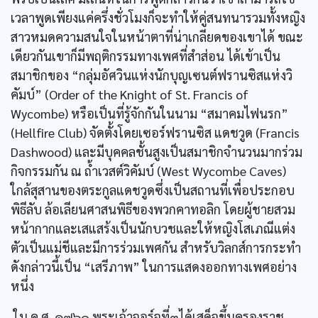
เวลาพูดเพียงแค่ครึ่งชั่วโมงก็จะทำให้คู่สนทนารวมทั้งหญิง
สาวหมดความสนใจในหน้าตาที่น่าเกลียดของเขาได้ ขณะ
เดียวกันเขาก็มีพฤติกรรมทางเพศที่สำส่อน ได้เข้าเป็น
สมาชิกของ “กลุ่มอัศวินแห่งนักบุญเซนต์ฟรานซิสแห่งวิ
คัมบ์” (Order of the Knight of St. Francis of
Wycombe) หรือเป็นที่รู้จักกันในนาม “สมาคมไฟนรก”
(Hellfire Club) จัดตั้งโดยเซอร์ฟรานซิส แดชวูด (Francis
Dashwood) และมีบุคคลชั้นสูงเป็นสมาชิกจำนวนมากร่วม
กิจกรรมกัน ณ ถ้ำเวสต์วิคัมบ์ (West Wycombe Caves)
ใกล้สุสานของตระกูลแดชวูดซึ่งเป็นสถานที่เพื่อประกอบ
พิธีลับ ล้อเลียนศาสนพิธีของพวกคาทอลิก โดยผู้ชายสวม
หน้ากากและเสแสร้งเป็นนักบวชและให้หญิงโสเภณีแต่ง
ตัวเป็นแม่ชีและมีการร่วมเพศกัน สำหรับวิลกส์การกระทำ
ดังกล่าวนี้เป็น “เสรีภาพ” ในการแสดงออกทางเพศอย่าง
หนึ่ง
ใน ค.ศ. ๑๗๖๐ พระเจ้าจอร์จที่๓ได้เสด็จขึ้นครองราช