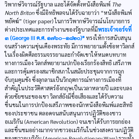
วิพากษ์วิจารณ์รัฐบาล และได้จัดตั้งหนังสือพิมพ์
The
North Briton
ซึ่งมีอิทธิพลจนได้รับฉายาว่า “หนังสือพิมพ์
พยัคฆ์” (tiger paper) ในการวิพากษ์วิจารณ์นโยบายการ
ต่างประเทศและการทำงานของรัฐบาลที่มี
พระเจ้าจอร์จที่
๓ (George III ค.ศ. ๑๗๖๐–๑๘๒๐)*
ทรงให้การสนับสนุน
จนสร้างความขุ่นเคืองพระทัย มีการพยายามตั้งข้อหาวิลกส์
ในเรื่องผิดศีลธรรมจรรยาและกำจัดเขาให้หมดบทบาท
ทางการเมือง วิลกส์พยายามปกป้องเรียกร้องสิทธิ เสรีภาพ
และการคุ้มครองสมาชิกสภาในสมัยประชุมจากการถูก
จับกุมคุมขัง ซึ่งลุกลามเป็นวิกฤตการณ์ทางการเมืองที่
สำคัญในประวัติศาสตร์อังกฤษเป็นเวลาหลายปี และจบลง
ด้วยชัยชนะของเขา วิลกส์ยังมีชื่อเสียงและได้รับความ
ชื่นชมในการปกป้องเสรีภาพของนักหนังสือพิมพ์และสิทธิ
ของประชาชน ตลอดจนสนับสนุนการปฏิวัติของชาว
อเมริกัน (American Revolution) จนเขาได้รับการยกย่อง
และชื่นชมอย่างมากจากชาวอเมริกันในช่วงสงครามปฏิวัติ
ของชาวอเมริกัน (American Revolutionary Wars) รวมทั้ง