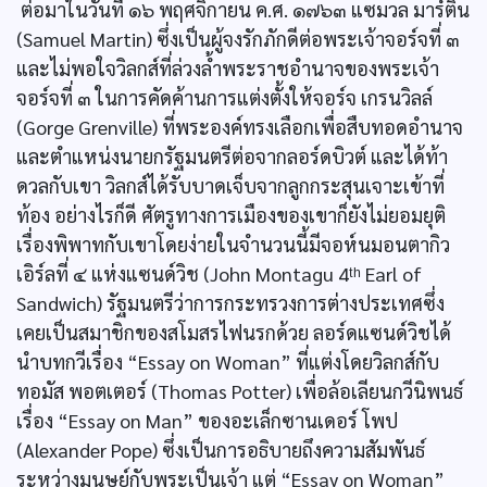
ต่อมาในวันที่ ๑๖ พฤศจิกายน ค.ศ. ๑๗๖๓ แซมวล มาร์ติน
(Samuel Martin) ซึ่งเป็นผู้จงรักภักดีต่อพระเจ้าจอร์จที่ ๓
และไม่พอใจวิลกส์ที่ล่วงล้ำพระราชอำนาจของพระเจ้า
จอร์จที่ ๓ ในการคัดค้านการแต่งตั้งให้จอร์จ เกรนวิลล์
(Gorge Grenville) ที่พระองค์ทรงเลือกเพื่อสืบทอดอำนาจ
และตำแหน่งนายกรัฐมนตรีต่อจากลอร์ดบิวต์ และได้ท้า
ดวลกับเขา วิลกส์ได้รับบาดเจ็บจากลูกกระสุนเจาะเข้าที่
ท้อง อย่างไรก็ดี ศัตรูทางการเมืองของเขาก็ยังไม่ยอมยุติ
เรื่องพิพาทกับเขาโดยง่ายในจำนวนนี้มีจอห์นมอนตากิว
เอิร์ลที่ ๔ แห่งแซนด์วิช (John Montagu 4ᵗʰ Earl of
Sandwich) รัฐมนตรีว่าการกระทรวงการต่างประเทศซึ่ง
เคยเป็นสมาชิกของสโมสรไฟนรกด้วย ลอร์ดแซนด์วิชได้
นำบทกวีเรื่อง “Essay on Woman” ที่แต่งโดยวิลกส์กับ
ทอมัส พอตเตอร์ (Thomas Potter) เพื่อล้อเลียนกวีนิพนธ์
เรื่อง “Essay on Man” ของอะเล็กซานเดอร์ โพป
(Alexander Pope) ซึ่งเป็นการอธิบายถึงความสัมพันธ์
ระหว่างมนุษย์กับพระเป็นเจ้า แต่ “Essay on Woman”