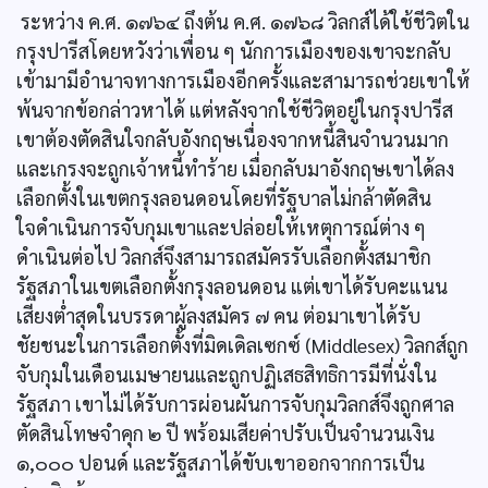
ระหว่าง ค.ศ. ๑๗๖๔ ถึงต้น ค.ศ. ๑๗๖๘ วิลกส์ได้ใช้ชีวิตใน
กรุงปารีสโดยหวังว่าเพื่อน ๆ นักการเมืองของเขาจะกลับ
เข้ามามีอำนาจทางการเมืองอีกครั้งและสามารถช่วยเขาให้
พ้นจากข้อกล่าวหาได้ แต่หลังจากใช้ชีวิตอยู่ในกรุงปารีส
เขาต้องตัดสินใจกลับอังกฤษเนื่องจากหนี้สินจำนวนมาก
และเกรงจะถูกเจ้าหนี้ทำร้าย เมื่อกลับมาอังกฤษเขาได้ลง
เลือกตั้งในเขตกรุงลอนดอนโดยที่รัฐบาลไม่กล้าตัดสิน
ใจดำเนินการจับกุมเขาและปล่อยให้เหตุการณ์ต่าง ๆ
ดำเนินต่อไป วิลกส์จึงสามารถสมัครรับเลือกตั้งสมาชิก
รัฐสภาในเขตเลือกตั้งกรุงลอนดอน แต่เขาได้รับคะแนน
เสียงต่ำสุดในบรรดาผู้ลงสมัคร ๗ คน ต่อมาเขาได้รับ
ชัยชนะในการเลือกตั้งที่มิดเดิลเซกซ์ (Middlesex) วิลกส์ถูก
จับกุมในเดือนเมษายนและถูกปฏิเสธสิทธิการมีที่นั่งใน
รัฐสภา เขาไม่ได้รับการผ่อนผันการจับกุมวิลกส์จึงถูกศาล
ตัดสินโทษจำคุก ๒ ปี พร้อมเสียค่าปรับเป็นจำนวนเงิน
๑,๐๐๐ ปอนด์ และรัฐสภาได้ขับเขาออกจากการเป็น