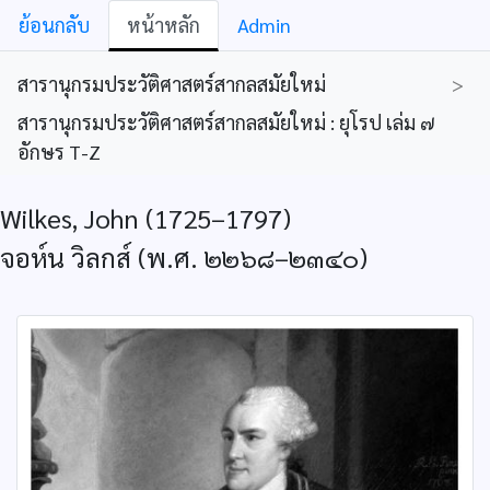
ย้อนกลับ
หน้าหลัก
Admin
สารานุกรมประวัติศาสตร์สากลสมัยใหม่
>
สารานุกรมประวัติศาสตร์สากลสมัยใหม่ : ยุโรป เล่ม ๗
อักษร T-Z
Wilkes, John (1725–1797)
จอห์น วิลกส์ (พ.ศ. ๒๒๖๘–๒๓๔๐)