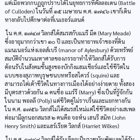
แต่เมื่อพวกกบฏถูกปราบได้ในยุทธการที่คัลลอเดน (Battle
of Culloden) ในวันที่ ๑๕ เมษายน ค.ศ. ๑๗๔๖ เขาก็เดิน
ทางกลับไปศึกษาต่อที่เนเธอร์แลนด์
ใน ค.ศ. ๑๗๔๗ วิลกส์ได้สมรสกับแมรี มีด (Mary Meade)
ซึ่งอายุมากกว่าเขา ๑๐ ปี และเป็นทายาทเจ้าของที่ดิน
แมนเนอร์แห่งเอลส์เบรี (manor of Aylesbury) ด้วยทรัพย์
สมบัติจำนวนมหาศาลของภรรยาทำให้วิลกส์ได้รับการ
ต้อนรับในสังคมชั้นสูงของบักกิงแฮมเชียร์และใช้ชีวิตใน
แบบของสุภาพบุรุษชนบทหรือสไควร์ (squire) และ
สามารถไต่เต้าชีวิตในทางการเมืองได้อย่างง่ายดาย ทั้งสอง
มีบุตรสาวด้วยกัน ๑ คนชื่อ แมร์รี (Marry) ซึ่งเป็นที่รู้จักกัน
ในนาม พอลลี (Polly) แต่ชีวิตคู่ไม่ราบรื่นและแยกทางกัน
ใน ค.ศ. ๑๗๕๖ วิลกส์ไม่ได้สมรสใหม่แต่ใช้ชีวิตอย่างเสเพล
ต่อมามีลูกนอกสมรส ๒ คนคือ จอห์น เฮนรี สมิท (John
Henry Smith) และแฮร์เรียต วิลกส์ (Harriet Wilkes)
ใน ค.ศ. ๑๗๔๙ วิลกส์ได้รับเลือกเป็นราชบัณฑิตและได้รับ