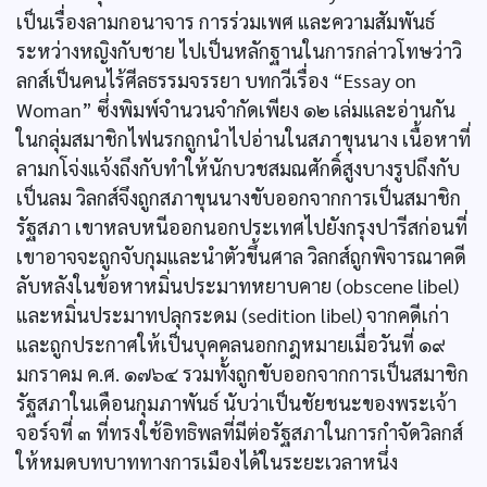
เป็นเรื่องลามกอนาจาร การร่วมเพศ และความสัมพันธ์
ระหว่างหญิงกับชาย ไปเป็นหลักฐานในการกล่าวโทษว่าวิ
ลกส์เป็นคนไร้ศีลธรรมจรรยา บทกวีเรื่อง “Essay on
Woman” ซึ่งพิมพ์จำนวนจำกัดเพียง ๑๒ เล่มและอ่านกัน
ในกลุ่มสมาชิกไฟนรกถูกนำไปอ่านในสภาขุนนาง เนื้อหาที่
ลามกโจ่งแจ้งถึงกับทำให้นักบวชสมณศักดิ์สูงบางรูปถึงกับ
เป็นลม วิลกส์จึงถูกสภาขุนนางขับออกจากการเป็นสมาชิก
รัฐสภา เขาหลบหนีออกนอกประเทศไปยังกรุงปารีสก่อนที่
เขาอาจจะถูกจับกุมและนำตัวขึ้นศาล วิลกส์ถูกพิจารณาคดี
ลับหลังในข้อหาหมิ่นประมาทหยาบคาย (obscene libel)
และหมิ่นประมาทปลุกระดม (sedition libel) จากคดีเก่า
และถูกประกาศให้เป็นบุคคลนอกกฎหมายเมื่อวันที่ ๑๙
มกราคม ค.ศ. ๑๗๖๔ รวมทั้งถูกขับออกจากการเป็นสมาชิก
รัฐสภาในเดือนกุมภาพันธ์ นับว่าเป็นชัยชนะของพระเจ้า
จอร์จที่ ๓ ที่ทรงใช้อิทธิพลที่มีต่อรัฐสภาในการกำจัดวิลกส์
ให้หมดบทบาททางการเมืองได้ในระยะเวลาหนึ่ง