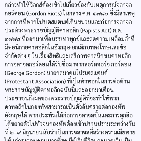
กล่าวทำให้วิลกส์ต้องเข้าไปเกี่ยวข้องกับเหตุการณ์จลาจล
กอร์ดอน (Gordon Riots) ในกลาง ค.ศ. ๑๗๘๐ ซึ่งมีสาเหตุ
จากการที่พวกโปรเตสแตนต์เดินขบวนและก่อการจลาจล
ประท้วงพระราชบัญญัติคาทอลิก (Papists Act) ค.ศ.
๑๗๗๘ ที่ออกมาเพื่อบรรเทาทุกข์และลดความเหลื่อมล้ำที่
มีต่อนิกายคาทอลิกในอังกฤษ ยกเลิกบทลงโทษและข้อ
จำกัดต่าง ๆ ในเรื่องสิทธิและเสรีภาพศาสนิกชนคาทอลิก
การจลาจลกอร์ดอนได้รับชื่อมาจากลอร์ดจอร์จ กอร์ดอน
(George Gordon) นายกสมาคมโปรเตสแตนต์
(Protestant Association) ที่เป็นหัวหอกในการต่อต้าน
พระราชบัญญัติคาทอลิกฉบับนี้และออกมาเตือน
ประชาชนถึงผลของพระราชบัญญัติที่จะทำให้พวก
คาทอลิกในกองทัพสามารถเป็นตัวอันตรายต่อกองทัพ
อังกฤษได้ พวกประท้วงได้ก่อการจลาจลขึ้นและการลุกฮือ
ได้ขยายตัวไปทั่วจนกองทัพต้องเข้าปราบปรามระหว่างวัน
ที่ ๒–๙ มิถุนายนนับว่าเป็นการจลาจลที่สร้างความเสียหาย
ให้แก่กรุงลอนดอนมากที่สุด มีผู้เสียชีวิตและบาดเจ็บเป็น