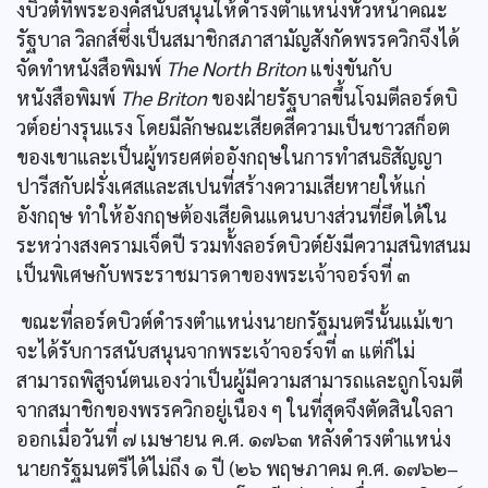
งบิวต์ที่พระองค์สนับสนุนให้ดำรงตำแหน่งหัวหน้าคณะ
รัฐบาล วิลกส์ซึ่งเป็นสมาชิกสภาสามัญสังกัดพรรควิกจึงได้
จัดทำหนังสือพิมพ์
The North Briton
แข่งขันกับ
หนังสือพิมพ์
The Briton
ของฝ่ายรัฐบาลขึ้นโจมตีลอร์ดบิ
วต์อย่างรุนแรง โดยมีลักษณะเสียดสีความเป็นชาวสก็อต
ของเขาและเป็นผู้ทรยศต่ออังกฤษในการทำสนธิสัญญา
ปารีสกับฝรั่งเศสและสเปนที่สร้างความเสียหายให้แก่
อังกฤษ ทำให้อังกฤษต้องเสียดินแดนบางส่วนที่ยึดได้ใน
ระหว่างสงครามเจ็ดปี รวมทั้งลอร์ดบิวต์ยังมีความสนิทสนม
เป็นพิเศษกับพระราชมารดาของพระเจ้าจอร์จที่ ๓
ขณะที่ลอร์ดบิวต์ดำรงตำแหน่งนายกรัฐมนตรีนั้นแม้เขา
จะได้รับการสนับสนุนจากพระเจ้าจอร์จที่ ๓ แต่ก็ไม่
สามารถพิสูจน์ตนเองว่าเป็นผู้มีความสามารถและถูกโจมตี
จากสมาชิกของพรรควิกอยู่เนือง ๆ ในที่สุดจึงตัดสินใจลา
ออกเมื่อวันที่ ๗ เมษายน ค.ศ. ๑๗๖๓ หลังดำรงตำแหน่ง
นายกรัฐมนตรีได้ไม่ถึง ๑ ปี (๒๖ พฤษภาคม ค.ศ. ๑๗๖๒–