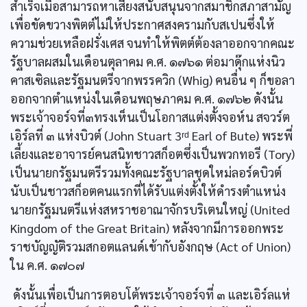
สำเร็จเมื่อสามารถหาเสียงสนับสนุนจากสมาชิกสภาสามัญ
เพื่อขัดขวางพิตต์ไม่ให้ประกาศสงครามกับสเปนซึ่งให้
ความช่วยเหลือฝรั่งเศส จนทำให้พิตต์ต้องลาออกจากคณะ
รัฐบาลผสมในเดือนตุลาคม ค.ศ. ๑๗๖๑ ต่อมาดุ๊กแห่งนิว
คาสเซิลและรัฐมนตรีจากพรรควิก (Whig) คนอื่น ๆ ก็ขอลา
ออกจากตำแหน่งในเดือนพฤษภาคม ค.ศ. ๑๗๖๒ ดังนั้น
พระเจ้าจอร์จที่๓ทรงเห็นเป็นโอกาสแต่งตั้งจอห์น สจวร์ต
เอิร์ลที่ ๓ แห่งบิวต์ (John Stuart 3ʳᵈ Earl of Bute) พระพี่
เลี้ยงและอาจารย์คนสนิทชาวสก็อตซึ่งเป็นพวกทอรี (Tory)
เป็นนายกรัฐมนตรีรวมทั้งคณะรัฐบาลชุดใหม่ลอร์ดบิวต์
นับเป็นชาวสก็อตคนแรกที่ได้รับแต่งตั้งให้ดำรงตำแหน่ง
นายกรัฐมนตรีแห่งสหราชอาณาจักรบริเตนใหญ่ (United
Kingdom of the Great Britain) หลังจากมีการออกพระ
ราชบัญญัติรวมสกอตแลนด์เข้ากับอังกฤษ (Act of Union)
ใน ค.ศ. ๑๗๐๗
ดังนั้นเพื่อเป็นการตอบโต้พระเจ้าจอร์จที่ ๓ และเอิร์ลแห่