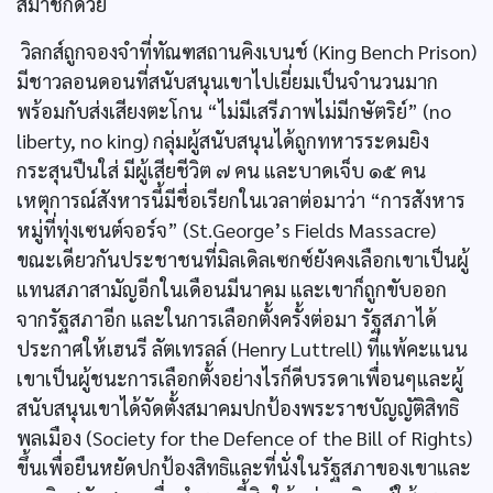
สมาชิกด้วย
วิลกส์ถูกจองจำที่ทัณฑสถานคิงเบนช์ (King Bench Prison)
มีชาวลอนดอนที่สนับสนุนเขาไปเยี่ยมเป็นจำนวนมาก
พร้อมกับส่งเสียงตะโกน “ไม่มีเสรีภาพไม่มีกษัตริย์” (no
liberty, no king) กลุ่มผู้สนับสนุนได้ถูกทหารระดมยิง
กระสุนปืนใส่ มีผู้เสียชีวิต ๗ คน และบาดเจ็บ ๑๕ คน
เหตุการณ์สังหารนี้มีชื่อเรียกในเวลาต่อมาว่า “การสังหาร
หมู่ที่ทุ่งเซนต์จอร์จ” (St.George’s Fields Massacre)
ขณะเดียวกันประชาชนที่มิลเดิลเซกซ์ยังคงเลือกเขาเป็นผู้
แทนสภาสามัญอีกในเดือนมีนาคม และเขาก็ถูกขับออก
จากรัฐสภาอีก และในการเลือกตั้งครั้งต่อมา รัฐสภาได้
ประกาศให้เฮนรี ลัตเทรลล์ (Henry Luttrell) ที่แพ้คะแนน
เขาเป็นผู้ชนะการเลือกตั้งอย่างไรก็ดีบรรดาเพื่อนๆและผู้
สนับสนุนเขาได้จัดตั้งสมาคมปกป้องพระราชบัญญัติสิทธิ
พลเมือง (Society for the Defence of the Bill of Rights)
ขึ้นเพื่อยืนหยัดปกป้องสิทธิและที่นั่งในรัฐสภาของเขาและ