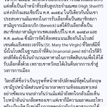
แต่งตั้งเป็นเจ้าหน้าที่ระดับสูงประจำมณฑล (High Sheriff)
แห่งบักกิงแฮมเชียร์ใน ค.ศ. ๑๗๕๔ ในปีเดียวกันนั้นเขา
ประสบความล้มเหลวในการรับเลือกตั้งเป็นสมาชิกสภา
สามัญจากเมืองเบริก (Berwick) แต่ได้รับเลือกตั้งเป็น
สมาชิกสภาสามัญจากเขตเอลส์เบรีใน ค.ศ. ๑๗๕๗ และ
ค.ศ. ๑๗๖๑ ซึ่งมีการจัดให้ลงคะแนนเสียงกันในโบสถ์
เซนต์แมรีเดอะเวอร์จิน (St. Mary the Virgin) ที่วิลกส์มีที่
นั่งในโบสถ์ในฐานะเจ้าที่ดิน (manorial pew) อย่างไรก็ดีวิ
ลกส์ก็ต้องใช้เงินจำนวนมหาศาลในการติดสินบนเพื่อให้ได้
รับเลือกตั้งด้วย เพราะเขาหวังจะได้เงินคืนจากการเข้าสู่
วงการการเมือง
วิลกส์ได้ชื่อว่าเป็นบุรุษที่หน้าตาอัปลักษณ์ที่สุดในอังกฤษ
เขามีรูปหน้าผิดส่วนหน้าผากลาดกรามห้อยและตาเหล่
อย่างชัดเจน จนกล่าวกันว่าแม้แต่ม้ายังตกใจกลัวเมื่อเห็น
ใบหน้าอันน่าเกลียดของเขา แต่เขาก็มีความฉลาดและไหว
พริบเป็นเลิศ มีเสน่ห์ในการพูดกล่าวกันว่าเขาสามารถใช้