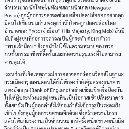
จำนวนมาก นักโทษในทัณฑสถานนิวเกต (Newgate
Prison) ถูกผู้ก่อการจลาจลช่วยเหลือปลดปล่อยออกจากคุก
มีคนไปเขียนบนกำแพงคุกว่านักโทษถูกปลดปล่อยโดย
อำนาจของ “พระเจ้าม็อบ” (His Majesty, King Mob) อันมี
นัยถึงฝูงชนที่ก่อการจลาจลเป็นผู้กระทำ ต่อมาคำว่า
“พระเจ้าม็อบ” จึงถูกนำไปใช้ในความหมายของพวก
ชนชั้นกรรมาชีพที่ดื้อรั้นและก่อความรุนแรงที่ไม่สามารถ
ควบคุมได้
ระหว่างที่เกิดเหตุการณ์การจลาจลกอร์ดอนวิลกส์ในฐานะ
กรมเมืองกรุงลอนดอนได้สั่งให้กองกำลังคุ้มครองธนาคาร
แห่งอังกฤษ (Bank of England) อย่างเข้มแข็งเพื่อป้องกัน
ไม่ให้ผู้ประท้วงและฝูงชนเห็นเป็นโอกาสเข้าปล้นธนาคาร
ทั้งเขายังเป็นผู้ออกคำสั่งให้กองกำลังใช้อาวุธปืนระดมยิง
เข้าไปยังกลุ่มผู้ก่อการจลาจลอีกด้วย ซึ่งสร้างความโกรธ
แค้นให้แก่แรงงานเป็นจำนวนมากที่ครั้งหนึ่งเขาเคยนับถือ
วิลกส์ว่าเป็น “คนของประชาชน” และวิพากษ์วิจารณ์ว่า