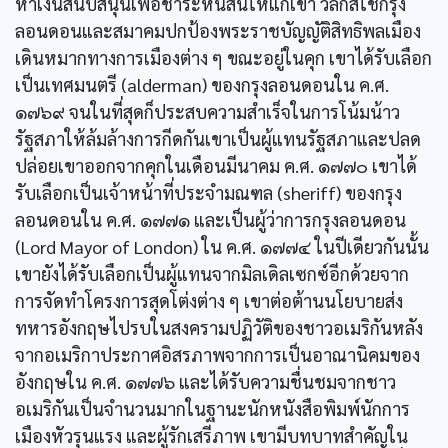
หาเงินสนับสนุนเพื่อชำระหนี้สินให้แก่เขา วิลกส์ใช้กรุง
ลอนดอนและสมาคมปกป้องพระราชบัญญัติสิทธิพลเมือง
เดินหมากทางการเมืองต่าง ๆ ขณะอยู่ในคุก เขาได้รับเลือก
เป็นเทศมนตรี (alderman) ของกรุงลอนดอนใน ค.ศ.
๑๗๖๙ จนในที่สุดก็ประสบความสำเร็จในการโน้มน้าว
รัฐสภาให้ล้มล้างการกีดกันเขาเป็นผู้แทนรัฐสภาและปลด
ปล่อยเขาออกจากคุกในเดือนมีนาคม ค.ศ. ๑๗๗๐ เขาได้
รับเลือกเป็นเจ้าหน้าที่ประจำมณฑล (sheriff) ของกรุง
ลอนดอนใน ค.ศ. ๑๗๗๑ และเป็นผู้ว่าการกรุงลอนดอน
(Lord Mayor of London) ใน ค.ศ. ๑๗๗๔ ในปีเดียวกันนั้น
เขายังได้รับเลือกเป็นผู้แทนจากมิลเดิลเซกซ์อีกด้วยจาก
การจัดทำโครงการสุดโต่งต่าง ๆ เขาต่อต้านนโยบายส่ง
ทหารอังกฤษไปรบในสงครามปฏิวัติของชาวอเมริกันหลัง
จากอเมริกาประกาศอิสรภาพจากการเป็นอาณานิคมของ
อังกฤษใน ค.ศ. ๑๗๗๖ และได้รับความชื่นชมจากชาว
อเมริกันเป็นจำนวนมากในฐานะนักหนังสือพิมพ์นักการ
เมืองหัวรุนแรง และผู้รักเสรีภาพ เขามีบทบาทสำคัญใน