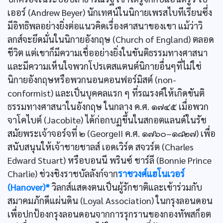
เออร์ (Andrew Beyer) นักเทศน์ในนิกายเพรสไบทีเรียนซึ่ง
มีอิทธิพลอย่างยิ่งต่อแนวคิดเรื่องศาสนาของเขา แม้ว่าวิ
ลกส์จะยึดมั่นในนิกายอังกฤษ (Church of England) ตลอด
ชีวิต แต่เขาก็มีความเชื่ออย่างยิ่งในขันติธรรมทางศาสนา
และมีความเห็นใจพวกโปรเตสแตนต์นิกายอื่นๆที่ไม่ใช่
นิกายอังกฤษหรือพวกนอนคอนฟอร์มิสต์ (non-
conformist) และเป็นบุคคลแรก ๆ ที่รณรงค์ให้เกิดขันติ
ธรรมทางศาสนาในอังกฤษ ในกลาง ค.ศ. ๑๗๔๕ เมื่อพวก
จาโคไบต์ (Jacobite) ได้ก่อกบฏขึ้นในสกอตแลนด์ในรัช
สมัยพระเจ้าจอร์จที่ ๒ (GeorgeII ค.ศ. ๑๗๖๐–๑๘๒๗) เพื่อ
สนับสนุนให้เจ้าชายชาลส์ เอดเวิร์ด สจวร์ต (Charles
Edward Stuart) หรือบอนนี พรินซ์ ชาร์ลี (Bonnie Prince
Charlie) ช่วงชิงราชบัลลังก์จาก
ราชวงศ์แฮโนเวอร์
(Hanover)*
วิลกส์แสดงตนเป็นผู้รักชาติและเข้าร่วมกับ
สมาคมภักดีแผ่นดิน (Loyal Association) ในกรุงลอนดอน
เพื่อปกป้องกรุงลอนดอนจากการรุกรานของกองทัพสก็อต