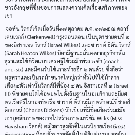
ชาวอังกฤษที่ชื่นชอบการแสดงความคิดเรื่องเสรีภาพของ
เขา
จอห์น วิลกส์เกิดเมื่อวันที่๑๗ ตุลาคม ค.ศ. ๑๗๒๕ ณ คลาร์
เคนเวลล์ (Clerkenwell) กรุงลอนดอน เป็นบุตรชายคนที่ ๒
ของอิสราเอล วิลกส์ (Israel Wilkes) และซาราห์ ฮีตัน วิลกส์
(Sarah Heaton Wilkes) บิดามีฐานะมั่นคงจากธุรกิจกลั่น
สุราและใช้ชีวิตแบบเศรษฐีใช้รถม้าพ่วง ๖ ตัว (coach-
and-six) และมีคนรับใช้เกาะท้ายอีก ๒ คนด้วย ซึ่งถือว่า
หรูหราและเป็นรถม้าขนาดใหญ่กว่าทั่วไปที่ใช้ม้าลาก
เพียง๔ตัวเท่านั้นวิลกส์มีพี่น้อง ๔ คน อิสราเอลที่ ๓ (Israel
III) พี่ชายคนโตได้อพยพไปตั้งถิ่นฐานในอเมริกาและมียศ
พลเรือตรีในกองทัพเรือ ซาราห์ พี่สาวมีภาพลักษณ์ที่ชาลส์
ดิกเกนส์ (Charles Dickens) นักเขียนที่มีชื่อเสียงร่วมสมัย
เอาบุคลิกภาพของเธอไปสร้างภาพแฮวิชัม Wilks (Miss
Havisham วิลกส์) หญิงสาวสูงศักดิ์ในนวนิยายเรื่อง
Great
Expectations
ที่ถูกเจ้าบ่าวสลัดทิ้งในพิธีแต่งงานและต้อง