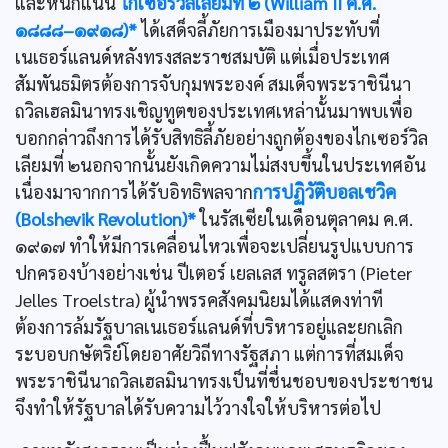
และหนักแน่น
ไกเซอร์วิลเลียมที่ ๒ (William II ค.ศ.
๑๘๘๘–๑๙๑๘)*
ได้เสด็จลี้ภัยการเมืองมาประทับที่
เนเธอร์แลนด์หลังทรงสละราชสมบัติ แต่เมื่อประเทศ
สัมพันธมิตรต้องการจับกุมพระองค์ สมเด็จพระราชินีนา
ถวิลเฮลมินาทรงเชิญทูตของประเทศเหล่านั้นมาพบเพื่อ
บอกกล่าวถึงการได้รับสิทธิลี้ภัยอย่างถูกต้องของไกเซอร์วิล
เลียมที่ ๒นอกจากนั้นยังเกิดความไม่สงบขึ้นในประเทศอัน
เนื่องมาจากการได้รับอิทธิพลจาก
การปฏิวัติบอลเชวิค
(Bolshevik Revolution)*
ในรัสเซียในเดือนตุลาคม ค.ศ.
๑๙๑๗ ทำให้มีการเคลื่อนไหวเพื่อจะเปลี่ยนรูปแบบการ
ปกครองบ้างอย่างเช่น ปีเตอร์ เยลเลส ทรูลสตรา (Pieter
Jelles Troelstra) ผู้นำพรรคสังคมนิยมได้แสดงท่าที
ต้องการล้มรัฐบาลเนเธอร์แลนด์ที่บริหารอยู่และยกเลิก
ระบอบกษัตริย์โดยอาศัยวิถีทางรัฐสภา แต่การที่สมเด็จ
พระราชินีนาถวิลเฮลมินาทรงเป็นที่ชื่นชอบของประชาชน
จึงทำให้รัฐบาลได้รับความไว้วางใจให้บริหารต่อไป