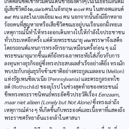
เกิดคลื่นซัดเข้าท่วมดินแดนชายฝั่งต่างๆในเนเธอร์แลนด์มี
ผู้เสียชีวิตถึง๑,๘๓๖คนในอังกฤษ ๓๐๗ คน ในสกอตแลนด์
๑๙ คน และในเบลเยียม ๒๘ คน นอกจากนั้นยังมีอีกหลาย
ร้อยคนที่สูญหายหรือเสียชีวิตขณะอยู่บนเรือนอกฝั่งทะเล
เหตุการณ์นี้ทำให้ทรงออกเดินทางไปให้กำลังใจประชาชน
ทั่วประเทศอีกครั้ง แต่ด้วยพระชนมายุ ๗๓พรรษาจึงเสด็จ
โดยรถยนต์แทนการทรงจักรยานเหมือนครั้งก่อน ๆ แม้
พระชนมายุมากขึ้นแต่ก็ยังทรงเอาพระทัยใส่เกี่ยวกับการ
ลงทุนทางธุรกิจอยู่ซึ่งทรงประสบผลสำเร็จอย่างดียิ่ง ทรงมัก
พบปะกับกลุ่มธุรกิจข้ามชาติอย่างตระกูลเมลลอน (Mellon)
แห่งรัฐเพนซิลเวเนีย (Pennsylvania) และตระกูลรอทไช
ลด์ (Rothschild) ของยุโรป ในช่วงสุดท้ายของพระชนม์
ชีพทรงพระราชนิพนธ์พระอัตชีวประวัติเรื่อง
Eenzaam,
maar niet alleen (Lonely but Not Alone)
ซึ่งทรงเล่าถึง
เหตุการณ์ต่าง ๆ ที่เกิดขึ้นกับพระองค์และเนื้อหาที่แสดงถึง
พระราชศรัทธาอันแรงกล้าในศาสนา