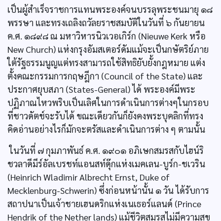
เป็นผู้สำเร็จราชการแทนพระองค์จนบรรลุพระชนมายุ ๑๘
พรรษา และทรงเถลิงถวัลยราชสมบัติในวันที่ ๖ กันยายน
ค.ศ. ๑๘๙๘ ณ มหาวิหารนิวเวอเกิร์ก (Nieuwe Kerk หรือ
New Church) แห่งกรุงอัมสเตอร์ดัมแม้จะเป็นกษัตริย์ภาย
ใต้รัฐธรรมนูญแต่ทรงสามารถใช้สิทธิยับยั้งกฎหมาย แต่ง
ตั้งคณะกรรมการกฤษฎีกา (Council of the State) และ
ประกาศยุบสภา (States-General) ได้ พระองค์มีพระ
ปฏิภาณไหวพริบเป็นเลิศในการดำเนินการต่างๆในกรอบ
ที่ชาวดัตช์จะรับได้ ขณะเดียวกันก็ยังคงพระบุคลิกที่ทรง
คิดอ่านอย่างไรก็มักจะตรัสและดำเนินการต่าง ๆ ตามนั้น
ในวันที่ ๗ กุมภาพันธ์ ค.ศ. ๑๙๐๑ อภิเษกสมรสกับไฮน์ริ
ชวลาดีมีร์อัลเบรชท์แอนสท์ดุ๊กแห่งเมคเลน-บูร์ก-ชเวริน
(Heinrich Wladimir Albrecht Ernst, Duke of
Mecklenburg-Schwerin) ซึ่งก่อนหน้านั้น ๑ วัน ได้รับการ
สถาปนาเป็นเจ้าชายเฮนดริกแห่งเนเธอร์แลนด์ (Prince
Hendrik of the Nether lands) แม้ชีวิตสมรสไม่มีความสุข