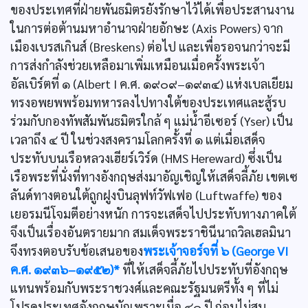
ของประเทศที่ฝ่ายพันธมิตรยังรักษาไว้ได้เพื่อประสานงาน
ในการต่อต้านมหาอำนาจฝ่ายอักษะ (Axis Powers) จาก
เมืองเบรสเกินส์ (Breskens) ต่อไป และเพื่อรอจนกว่าจะมี
การส่งกำลังช่วยเหลือมาเพิ่มเหมือนเมื่อครั้งพระเจ้า
อัลเบิร์ตที่ ๑ (Albert I ค.ศ. ๑๙๐๙–๑๙๓๔) แห่งเบลเยียม
ทรงอพยพพร้อมทหารลงไปทางใต้ของประเทศและสู้รบ
ร่วมกับกองทัพสัมพันธมิตรใกล้ ๆ แม่น้ำอีเซอร์ (Yser) เป็น
เวลาถึง ๔ ปี ในช่วงสงครามโลกครั้งที่ ๑ แต่เมื่อเสด็จ
ประทับบนเรือหลวงเฮียร์เวิร์ด (HMS Hereward) ซึ่งเป็น
เรือพระที่นั่งที่ทางอังกฤษส่งมาอัญเชิญให้เสด็จลี้ภัย เขตเซ
ลันด์ทางตอนใต้ถูกฝูงบินลุฟท์วัฟเฟอ (Luftwaffe) ของ
เยอรมนีโจมตีอย่างหนัก การจะเสด็จไปประทับทางภาคใต้
จึงเป็นเรื่องอันตรายมาก สมเด็จพระราชินีนาถวิลเฮลมินา
จึงทรงตอบรับข้อเสนอของ
พระเจ้าจอร์จที่ ๖ (George VI
ค.ศ. ๑๙๓๖–๑๙๕๒)*
ที่ให้เสด็จลี้ภัยไปประทับที่อังกฤษ
แทนพร้อมกับพระราชวงศ์และคณะรัฐมนตรีทั้ง ๆ ที่ไม่
โปรดประเทศอังกฤษนักเพราะเมื่อ ๔๐ ปี ก่อนไม่สบ