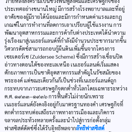
ภายหลังสงครามเป็นช่วงฟื้นฟูสังคมและเศรษฐกิจของ
ประเทศอย่างขนานใหญ่ มีการสร้างโรงพยาบาลและที่อยู่
อาศัยของผู้มีรายได้น้อยและมีการกำหนดค่าแรงและกฎ
เกณฑ์ในการทำงานที่ลดการเอาเปรียบผู้ใช้แรงงาน การ
พัฒนาอุตสาหกรรมและการค้ากับต่างประเทศได้นำความ
รุ่งเรืองมาสู่เนเธอร์แลนด์ที่กำลังมีจำนวนประชากรมากขึ้น
วิศวกรดัตช์สามารถกอบกู้ผืนดินเพิ่มขึ้นจากโครงการ
เซยเดอร์เซ (Zuidersee Scheme) ซึ่งมีการสร้างเขื่อนปิด
อ่าวทางตอนใต้ของทะเลเหนือ เนเธอร์แลนด์เริ่มแสดง
ศักยภาพการเป็นชาติอุตสาหกรรมสำคัญในรัชสมัยของ
พระองค์ แต่ขณะเดียวกันก็เป็นช่วงที่เนเธอร์แลนด์ถูก
กระทบจากภาวะเศรษฐกิจตกต่ำทั่วโลกโดยเฉพาะระหว่าง
ค.ศ. ๑๙๓๓–๑๙๓๖ การฟื้นตัวไม่ง่ายนักเพราะ
เนเธอร์แลนด์ยังคงอิงอยู่กับมาตรฐานทองคำ เศรษฐกิจที่
ตกต่ำกระทบต่อเสถียรภาพทางการเมืองและเกิดการ
จลาจลประท้วงหลายครั้งและนำไปสู่การก่อตั้งกลุ่ม
ฟาสซิสต์ดัตช์ซึ่งได้รับอิทธิพลจาก
ลัทธิฟาสซิสต์