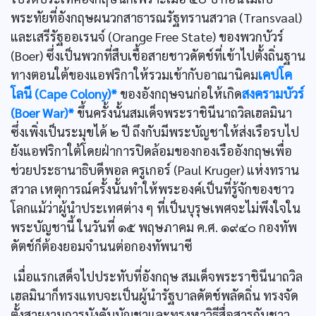
พระทัยที่อังกฤษผนวกสาธารณรัฐทรานสวาล (Transvaal)
และเสรีรัฐออเรนจ์ (Orange Free State) ของพวกบัวร์
(Boer) ซึ่งเป็นพวกที่สืบเชื้อสายชาวดัตช์ที่เข้าไปตั้งถิ่นฐาน
ทางตอนใต้ของแอฟริกาให้รวมเข้ากับอาณานิคม
เคปโค
โลนี (Cape Colony)*
ของอังกฤษจนก่อให้เกิด
สงครามบัวร์
(Boer War)*
ขึ้นครั้งนั้นสมเด็จพระราชินีนาถวิลเฮลมินา
ซึ่งเพิ่งเป็นระมุขได้ ๒ ปี ถึงกับมีพระบัญชาให้ส่งเรือรบไป
ยังแอฟริกาใต้โดยฝ่าการปิดล้อมของกองเรืออังกฤษเพื่อ
ช่วยประธานาธิบดีพอล ครูเกอร์ (Paul Kruger) แห่งทราน
สวาล เหตุการณ์ครั้งนั้นทำให้พระองค์เป็นที่รู้จักของชาว
โลกแม้ว่าผู้นำประเทศต่าง ๆ ที่เป็นบุรุษเพศจะไม่พึงใจใน
พระบัญชานี้ ในวันที่ ๑๕ พฤษภาคม ค.ศ. ๑๙๔๐ กองทัพ
ดัตช์ก็ต้องยอมจำนนต่อกองทัพนาซี
เมื่อแรกเสด็จไปประทับที่อังกฤษ สมเด็จพระราชินีนาถวิล
เฮลมินาก็ทรงแทบจะเป็นผู้นำรัฐบาลดัตช์พลัดถิ่น ทรงจัด
ตั้งสายงานการบังคับบัญชาและทรงหาวิธีสื่อสารกับชาว