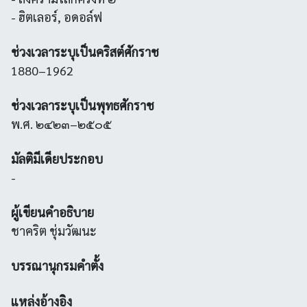
- ฮิตเลอร์, อดอล์ฟ
ช่วงเวลาระบุเป็นคริสต์ศักราช
1880–1962
ช่วงเวลาระบุเป็นพุทธศักราช
พ.ศ. ๒๔๒๓–๒๕๐๕
มัลติมีเดียประกอบ
-
ผู้เขียนคำอธิบาย
ชาคริต ชุ่มวัฒนะ
บรรณานุกรมคำตั้ง
แหล่งอ้างอิง