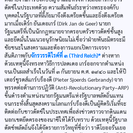
ดัตช์ในประเทศด้วย ความสัมพันธ์ระหว่างพระองค์กับ
บุคคลในรัฐบาลที่ลี้ภัยมาจึงตึงเครียดขึ้นและยิ่งตึงเครียด
มากเมื่อเดิร์ก ยันเดอเกร์ (Dirk Jan de Geer) นายก
รัฐมนตรีที่เป็นนักกฎหมายจากครอบครัวชาวดัตช์ชั้นสูง
และยึดมั่นในแนวอนุรักษนิยมไม่เชื่อว่าฝ่ายพันธมิตรจะมี
ชัยชนะในสงครามและต้องการแยกเปิดการเจรจา
สันติภาพกับ
จักรวรรดิไรค์ที่ ๓ (Third Reich)*
ต่างหาก
ด้วยเหตุนี้จึงทรงหาวิธีการปลดเดอ เกร์ออกจากตำแหน่ง
จนเป็นผลสำเร็จในวันที่ ๓ กันยายน ค.ศ. ๑๙๔๐ และให้ปี
เตอร์ชูรดส์แกร์บร็องดี (Pieter Sjoerds Gerbrandy) จาก
พรรคต่อต้านการปฏิวัติ (Anti-Revolutionary Party–ARP)
ขึ้นดำรงตำแหน่งนายกรัฐมนตรีแห่งรัฐบาลพลัดถิ่นแทน
จนกระทั่งสิ้นสุดสงครามโลกแกร์บร็องดีเป็นผู้คิดริเริ่มที่จะ
ติดต่อกับชาวดัตช์ในประเทศเพื่อส่งข่าวคราวจากดินแดน
นอกเขตยึดครองของนาซีให้ได้รับทราบ ด้วยเหตุนี้รัฐบาล
ดัตช์พลัดถิ่นจึงได้จัดรายการวิทยุที่ชื่อว่า ราดีโยออรันเยอ