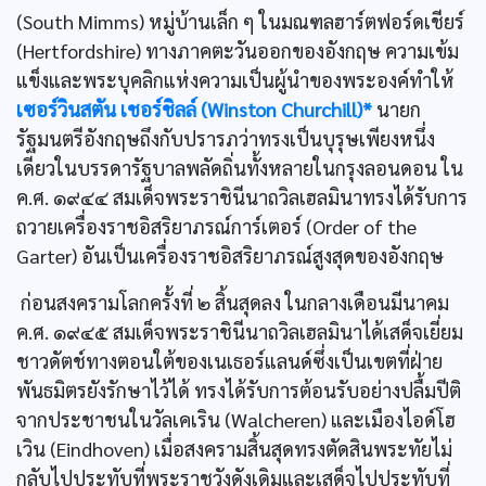
(South Mimms) หมู่บ้านเล็ก ๆ ในมณฑลฮาร์ตฟอร์ดเชียร์
(Hertfordshire) ทางภาคตะวันออกของอังกฤษ ความเข้ม
แข็งและพระบุคลิกแห่งความเป็นผู้นำของพระองค์ทำให้
เซอร์วินสตัน เชอร์ชิลล์ (Winston Churchill)*
นายก
รัฐมนตรีอังกฤษถึงกับปรารภว่าทรงเป็นบุรุษเพียงหนึ่ง
เดียวในบรรดารัฐบาลพลัดถิ่นทั้งหลายในกรุงลอนดอน ใน
ค.ศ. ๑๙๔๔ สมเด็จพระราชินีนาถวิลเฮลมินาทรงได้รับการ
ถวายเครื่องราชอิสริยาภรณ์การ์เตอร์ (Order of the
Garter) อันเป็นเครื่องราชอิสริยาภรณ์สูงสุดของอังกฤษ
ก่อนสงครามโลกครั้งที่ ๒ สิ้นสุดลง ในกลางเดือนมีนาคม
ค.ศ. ๑๙๔๕ สมเด็จพระราชินีนาถวิลเฮลมินาได้เสด็จเยี่ยม
ชาวดัตช์ทางตอนใต้ของเนเธอร์แลนด์ซึ่งเป็นเขตที่ฝ่าย
พันธมิตรยังรักษาไว้ได้ ทรงได้รับการต้อนรับอย่างปลื้มปีติ
จากประชาชนในวัลเคเริน (Walcheren) และเมืองไอด์โฮ
เวิน (Eindhoven) เมื่อสงครามสิ้นสุดทรงตัดสินพระทัยไม่
กลับไปประทับที่พระราชวังดังเดิมและเสด็จไปประทับที่