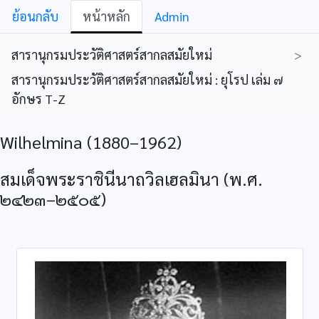
ย้อนกลับ
หน้าหลัก
Admin
สารานุกรมประวัติศาสตร์สากลสมัยใหม่
>
สารานุกรมประวัติศาสตร์สากลสมัยใหม่ : ยุโรป เล่ม ๗
อักษร T-Z
Wilhelmina (1880–1962)
สมเด็จพระราชินีนาถวิลเฮลมินา (พ.ศ.
๒๔๒๓–๒๕๐๕)