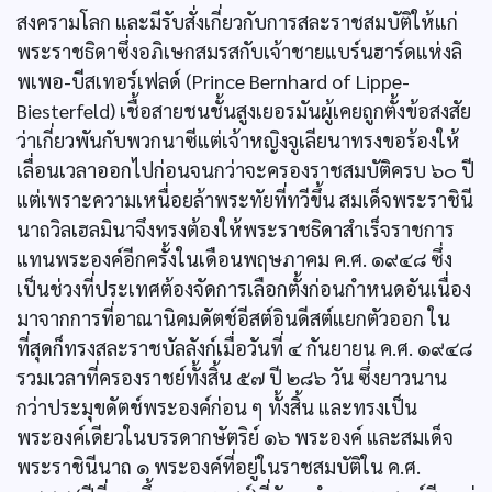
สงครามโลก และมีรับสั่งเกี่ยวกับการสละราชสมบัติให้แก่
พระราชธิดาซึ่งอภิเษกสมรสกับเจ้าชายแบร์นฮาร์ดแห่งลิ
พเพอ-บีสเทอร์เฟลด์ (Prince Bernhard of Lippe-
Biesterfeld) เชื้อสายชนชั้นสูงเยอรมันผู้เคยถูกตั้งข้อสงสัย
ว่าเกี่ยวพันกับพวกนาซีแต่เจ้าหญิงจูเลียนาทรงขอร้องให้
เลื่อนเวลาออกไปก่อนจนกว่าจะครองราชสมบัติครบ ๖๐ ปี
แต่เพราะความเหนื่อยล้าพระทัยที่ทวีขึ้น สมเด็จพระราชินี
นาถวิลเฮลมินาจึงทรงต้องให้พระราชธิดาสำเร็จราชการ
แทนพระองค์อีกครั้งในเดือนพฤษภาคม ค.ศ. ๑๙๔๘ ซึ่ง
เป็นช่วงที่ประเทศต้องจัดการเลือกตั้งก่อนกำหนดอันเนื่อง
มาจากการที่อาณานิคมดัตช์อีสต์อินดีสต์แยกตัวออก ใน
ที่สุดก็ทรงสละราชบัลลังก์เมื่อวันที่ ๔ กันยายน ค.ศ. ๑๙๔๘
รวมเวลาที่ครองราชย์ทั้งสิ้น ๕๗ ปี ๒๘๖ วัน ซึ่งยาวนาน
กว่าประมุขดัตช์พระองค์ก่อน ๆ ทั้งสิ้น และทรงเป็น
พระองค์เดียวในบรรดากษัตริย์ ๑๖ พระองค์ และสมเด็จ
พระราชินีนาถ ๑ พระองค์ที่อยู่ในราชสมบัติใน ค.ศ.