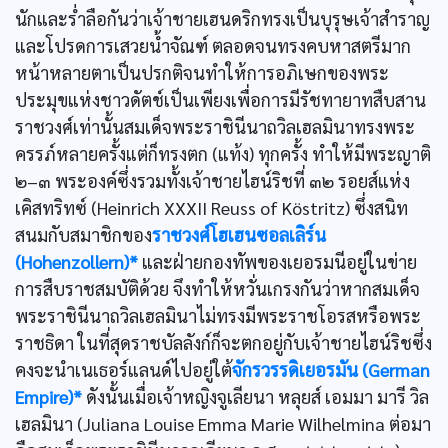
นักและร่ำลือกันว่าเจ้าชายเฮนดริกทรงเป็นบุรุษเจ้าสำราญ
และโปรดการเสวยน้ำจัณฑ์ ตลอดจนทรงคบหาสตรีมาก
หน้าหลายตาเป็นปรกติจนทำให้การอภิเษกของพระ
ประมุขแห่งชาวดัตช์เป็นเพียงเพื่อการมีรัชทายาทสืบสาน
ราชวงศ์เท่านั้นสมเด็จพระราชินีนาถวิลเฮลมินาทรงพระ
ครรภ์หลายครั้งแต่ก็ทรงตก (แท้ง) ทุกครั้ง ทำให้มีพระญาติ
๒–๓ พระองค์ซึ่งรวมทั้งเจ้าชายไฮน์ริชที่ ๓๒ รอยส์แห่ง
เคิสทริทซ์ (Heinrich XXXII Reuss of Köstritz) ซึ่งสนิท
สนมกับสมาชิกของ
ราชวงศ์โฮเฮนซอลเลิร์น
(Hohenzollern)*
และฝ่ายกองทัพของเยอรมนีอยู่ในข่าย
การสืบราชสมบัติด้วย จึงทำให้หวั่นเกรงกันว่าหากสมเด็จ
พระราชินีนาถวิลเฮลมินาไม่ทรงมีพระราชโอรสหรือพระ
ราชธิดา ในที่สุดราชบัลลังก์ก็จะตกอยู่กับเจ้าชายไฮน์ริชซึ่ง
คงจะนำเนเธอร์แลนด์ไปอยู่ใต้
จักรวรรดิเยอรมัน (German
Empire)*
ดังนั้นเมื่อเจ้าหญิงจูเลียนา หลุยส์ เอมมา มารี วิล
เฮลมินา (Juliana Louise Emma Marie Wilhelmina ต่อมา