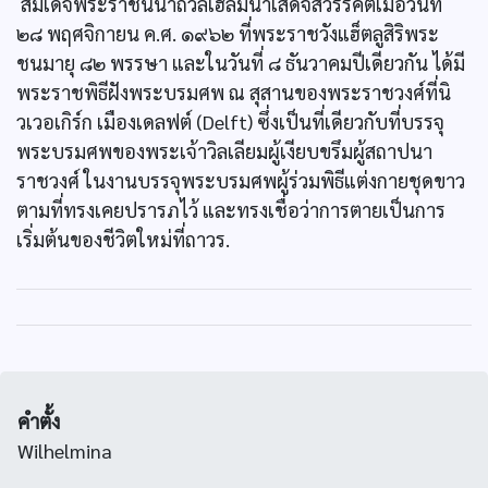
สมเด็จพระราชินีนาถวิลเฮลมินาเสด็จสวรรคตเมื่อวันที่
๒๘ พฤศจิกายน ค.ศ. ๑๙๖๒ ที่พระราชวังแฮ็ตลูสิริพระ
ชนมายุ ๘๒ พรรษา และในวันที่ ๘ ธันวาคมปีเดียวกัน ได้มี
พระราชพิธีฝังพระบรมศพ ณ สุสานของพระราชวงศ์ที่นิ
วเวอเกิร์ก เมืองเดลฟต์ (Delft) ซึ่งเป็นที่เดียวกับที่บรรจุ
พระบรมศพของพระเจ้าวิลเลียมผู้เงียบขรึมผู้สถาปนา
ราชวงศ์ ในงานบรรจุพระบรมศพผู้ร่วมพิธีแต่งกายชุดขาว
ตามที่ทรงเคยปรารภไว้ และทรงเชื่อว่าการตายเป็นการ
เริ่มต้นของชีวิตใหม่ที่ถาวร.
คำตั้ง
Wilhelmina