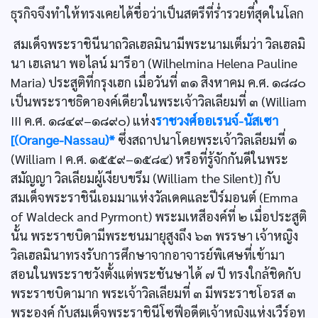
ธุรกิจจึงทำให้ทรงเคยได้ชื่อว่าเป็นสตรีที่ร่ำรวยที่สุดในโลก
สมเด็จพระราชินีนาถวิลเฮลมินามีพระนามเต็มว่า วิลเฮลมิ
นา เฮเลนา พอไลน์ มารีอา (Wilhelmina Helena Pauline
Maria) ประสูติที่กรุงเฮก เมื่อวันที่ ๓๑ สิงหาคม ค.ศ. ๑๘๘๐
เป็นพระราชธิดาองค์เดียวในพระเจ้าวิลเลียมที่ ๓ (William
III ค.ศ. ๑๘๔๙–๑๘๙๐) แห่ง
ราชวงศ์ออเรนจ์-นัสเซา
[(Orange-Nassau)*
ซึ่งสถาปนาโดยพระเจ้าวิลเลียมที่ ๑
(William I ค.ศ. ๑๕๕๙–๑๕๘๔) หรือที่รู้จักกันดีในพระ
สมัญญา วิลเลียมผู้เงียบขรึม (William the Silent)] กับ
สมเด็จพระราชินีเอมมาแห่งวัลเดคและปีร์มอนต์ (Emma
of Waldeck and Pyrmont) พระมเหสีองค์ที่ ๒ เมื่อประสูติ
นั้น พระราชบิดามีพระชนมายุสูงถึง ๖๓ พรรษา เจ้าหญิง
วิลเฮลมินาทรงรับการศึกษาจากอาจารย์พิเศษที่เข้ามา
สอนในพระราชวังตั้งแต่พระชันษาได้ ๗ ปี ทรงใกล้ชิดกับ
พระราชบิดามาก พระเจ้าวิลเลียมที่ ๓ มีพระราชโอรส ๓
พระองค์ กับสมเด็จพระราชินีโซฟีอดีตเจ้าหญิงแห่งเวืร์อท