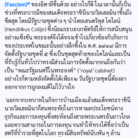
(Fascism)*
ของอิตาลีขึ้นด้วย อย่างไรก็ดี ในเวลานั้นก็เป็น
ช่วงที่พระบารมีของสมเด็จพระราชินีนาถวิลเฮลมินาขึ้นถึง
ขีดสุด โดยมีรัฐบาลชุดต่าง ๆ นำโดยเฮนดริคุส โคไลน์
(Hendrikus Colijn) ซึ่งนิยมระบอบกษัตริย์ให้การสนับสนุน
อย่างแข็งขัน พระองค์จึงได้ทรงเข้าไปเกี่ยวข้องกับกิจการ
ของประเทศในขณะนั้นอย่างลึกซึ้งใน ค.ศ. ๑๙๓๙ มีการ
จัดตั้งรัฐบาลชุดที่ ๕ ซึ่งเป็นชุดสุดท้ายของโคไลน์และเป็น
ที่รับรู้กันทั่วไปว่าทรงมีส่วนในการจัดตั้งมากจนถือกันว่า
เป็น “คณะรัฐมนตรีในพระองค์” (‘royal’cabinet)
อย่างไรก็ตามหลังจัดตั้งได้เพียง ๒ วันรัฐบาลชุดนี้ต้องลา
ออกจากการถูกลงมติไม่ไว้วางใจ
นอกจากบทบาทในกิจการบ้านเมืองแล้วสมเด็จพระราชินี
นาถวิลเฮลมินาก็สนพระทัยในการหาผลประโยชน์ทาง
ธุรกิจและการลงทุนซึ่งสะท้อนถึงสายพระเนตรอันยาวไกล
และความสามารถในการลงทุน จนทำให้ทรงได้ชื่อว่าเป็น
สตรีที่ร่ำรวยที่สุดในโลก ทรงมีสินทรัพย์นับพัน ๆ ล้าน