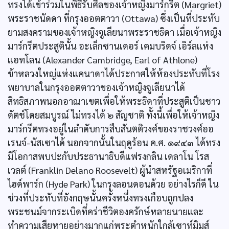
ทรงได้เข้าร่วมในพิธีรับศีลของเจ้าหญิงมาร์กรีต (Margriet)
พระราชนัดดา ที่กรุงออตตาวา (Ottawa) ซึ่งเป็นที่ประทับ
ยามสงครามของเจ้าหญิงจูเลียนาพระราชธิดา เมื่อเจ้าหญิง
มาร์กรีตประสูตินั้น อะเล็กซานเดอร์ เคมบริดจ์ เอิร์ลแห่ง
แอทโลน (Alexander Cambridge, Earl of Athlone)
ข้าหลวงใหญ่แห่งแคนาดาได้ประกาศให้ห้องประทับที่โรง
พยาบาลในกรุงออตตาวาของเจ้าหญิงจูเลียนาได้
สิทธิสภาพนอกอาณาเขตเพื่อให้พระธิดาที่ประสูติเป็นชาว
ดัตช์โดยสมบูรณ์ ไม่ทรงได้ ๒ สัญชาติ ทั้งนี้เพื่อให้เจ้าหญิง
มาร์กรีตทรงอยู่ในลำดับการสืบสันตติวงศ์ของราชวงศ์ออ
เรนจ์-นัสเซาได้ นอกจากนั้นในฤดูร้อน ค.ศ. ๑๙๔๓ ได้ทรง
มีโอกาสพบปะกับประธานาธิบดีแฟรงกลิน เดลาโน โรส
เวลต์ (Franklin Delano Roosevelt) ผู้นำสหรัฐอเมริกาที่
ไฮด์พาร์ก (Hyde Park) ในกรุงลอนดอนด้วย อย่างไรก็ดี ใน
ช่วงที่ประทับที่อังกฤษนั้นครั้งหนึ่งทรงเกือบถูกปลง
พระชนม์จากระเบิดที่คร่าชีวิตองครักษ์หลายนายและ
ทำความเสียหายอย่างมากแก่พระตำหนักใกล้เซาท์มิมส์