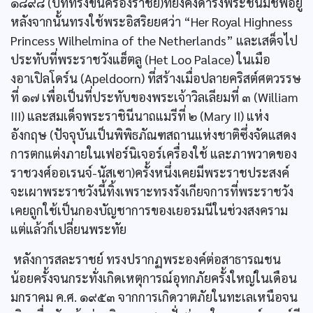
๑๘๙๘ (ปีที่ทรงขึ้นครองราชย์)ที่ยังคงดำรงพระชนม์ชีพอยู่
หลังจากนั้นทรงใช้พระอิสริยยศว่า “Her Royal Highness
Princess Wilhelmina of the Netherlands” และเสด็จไป
ประทับที่พระราชวังแฮ็ตลู (Het Loo Palace) ในเมือ
งอาเปิลโดร์น (Apeldoorn) ที่สร้างเมื่อปลายคริสต์ศตวรรษ
ที่ ๑๗ เพื่อเป็นที่ประทับของพระเจ้าวิลเลียมที่ ๓ (William
III) และสมเด็จพระราชินีนาถแมรีที่ ๒ (Mary II) แห่ง
อังกฤษ (ปัจจุบันเป็นพิพิธภัณฑสถานแห่งชาติซึ่งจัดแสดง
การตกแต่งภายในเฟอร์นิเจอร์เครื่องใช้ และภาพวาดของ
ราชวงศ์ออเรนจ์-นัสเซา)ครั้งหนึ่งเคยมีพระราชประสงค์
จะเผาพระราชวังนี้ทิ้งเพราะทรงรังเกียจการที่พระราชวัง
เคยถูกใช้เป็นกองบัญชาการของเยอรมนีในช่วงสงคราม
แต่แล้วก็เปลี่ยนพระทัย
หลังการสละราชย์ ทรงปรากฏพระองค์ต่อสาธารณชน
น้อยครั้งจนกระทั่งเกิดเหตุการณ์อุทกภัยครั้งใหญ่ในเดือน
มกราคม ค.ศ. ๑๙๕๓ จากการเกิดวาตภัยในทะเลเหนือจน