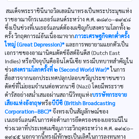
สมเด็จพระราชินีนาถวิลเฮลมินาทรงเป็นพระประมุขแห่ง
ราชอาณาจักรเนเธอร์แลนด์ระหว่าง ค.ศ. ๑๘๙๐–๑๙๔๘
ซึ่งเป็นช่วงที่เนเธอร์แลนด์ต้องเผชิญกับสงครามโลกทั้ง ๒
ครั้ง วิกฤตการณ์อันเนื่องมาจาก
ภาวะเศรษฐกิจตกต่ำครั้ง
ใหญ่ (Great Depression)*
และการพยายามแยกตัวเป็น
เอกราชของอาณานิคมดัตช์อีสต์อินดีส (Dutch East
Indies) หรือปัจจุบันคืออินโดนีเซีย ทรงมีบทบาทสำคัญใน
ช่วง
สงครามโลกครั้งที่ ๒ (Second World War)*
ในการ
สื่อสารจากนอกประเทศปลุกปลอบขวัญประชาชนชาว
ดัตช์ที่ไม่ยอมจำนนต่อพวกนาซี (Nazi) โดยมีพระราช
ดำรัสอย่างสม่ำเสมอผ่านสถานีวิทยุแห่ง
บรรษัทกระจาย
เสียงแห่งอังกฤษ
หรือ
บีบีซี (British Broadcasting
Corporation–BBC)*
จึงทรงเป็นสัญลักษณ์ของ
เนเธอร์แลนด์ในการต่อต้านการยึดครองของเยอรมนีใน
ช่วงเวลาที่ประเทศเผชิญภาวะวิกฤตระหว่าง ค.ศ. ๑๙๔๐–
๑๙๔๕ นอกจากนี้ทรงมีทักษะเป็นเลิศในการลงทุนทาง