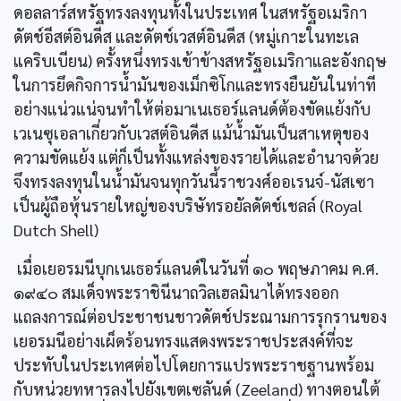
ดอลลาร์สหรัฐทรงลงทุนทั้งในประเทศ ในสหรัฐอเมริกา
ดัตช์อีสต์อินดีส และดัตช์เวสต์อินดีส (หมู่เกาะในทะเล
แคริบเบียน) ครั้งหนึ่งทรงเข้าข้างสหรัฐอเมริกาและอังกฤษ
ในการยึดกิจการน้ำมันของเม็กซิโกและทรงยืนยันในท่าที
อย่างแน่วแน่จนทำให้ต่อมาเนเธอร์แลนด์ต้องขัดแย้งกับ
เวเนซุเอลาเกี่ยวกับเวสต์อินดีส แม้น้ำมันเป็นสาเหตุของ
ความขัดแย้ง แต่ก็เป็นทั้งแหล่งของรายได้และอำนาจด้วย
จึงทรงลงทุนในน้ำมันจนทุกวันนี้ราชวงศ์ออเรนจ์-นัสเซา
เป็นผู้ถือหุ้นรายใหญ่ของบริษัทรอยัลดัตช์เชลล์ (Royal
Dutch Shell)
เมื่อเยอรมนีบุกเนเธอร์แลนด์ในวันที่ ๑๐ พฤษภาคม ค.ศ.
๑๙๔๐ สมเด็จพระราชินีนาถวิลเฮลมินาได้ทรงออก
แถลงการณ์ต่อประชาชนชาวดัตช์ประณามการรุกรานของ
เยอรมนีอย่างเผ็ดร้อนทรงแสดงพระราชประสงค์ที่จะ
ประทับในประเทศต่อไปโดยการแปรพระราชฐานพร้อม
กับหน่วยทหารลงไปยังเขตเซลันด์ (Zeeland) ทางตอนใต้