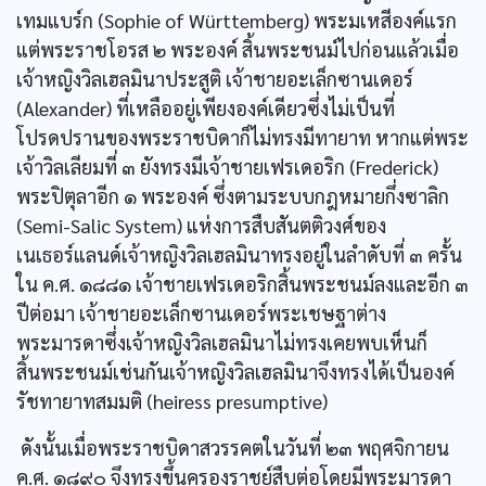
เทมแบร์ก (Sophie of Württemberg) พระมเหสีองค์แรก
แต่พระราชโอรส ๒ พระองค์ สิ้นพระชนม์ไปก่อนแล้วเมื่อ
เจ้าหญิงวิลเฮลมินาประสูติ เจ้าชายอะเล็กซานเดอร์
(Alexander) ที่เหลืออยู่เพียงองค์เดียวซึ่งไม่เป็นที่
โปรดปรานของพระราชบิดาก็ไม่ทรงมีทายาท หากแต่พระ
เจ้าวิลเลียมที่ ๓ ยังทรงมีเจ้าชายเฟรเดอริก (Frederick)
พระปิตุลาอีก ๑ พระองค์ ซึ่งตามระบบกฎหมายกึ่งซาลิก
(Semi-Salic System) แห่งการสืบสันตติวงศ์ของ
เนเธอร์แลนด์เจ้าหญิงวิลเฮลมินาทรงอยู่ในลำดับที่ ๓ ครั้น
ใน ค.ศ. ๑๘๘๑ เจ้าชายเฟรเดอริกสิ้นพระชนม์ลงและอีก ๓
ปีต่อมา เจ้าชายอะเล็กซานเดอร์พระเชษฐาต่าง
พระมารดาซึ่งเจ้าหญิงวิลเฮลมินาไม่ทรงเคยพบเห็นก็
สิ้นพระชนม์เช่นกันเจ้าหญิงวิลเฮลมินาจึงทรงได้เป็นองค์
รัชทายาทสมมติ (heiress presumptive)
ดังนั้นเมื่อพระราชบิดาสวรรคตในวันที่ ๒๓ พฤศจิกายน
ค.ศ. ๑๘๙๐ จึงทรงขึ้นครองราชย์สืบต่อโดยมีพระมารดา