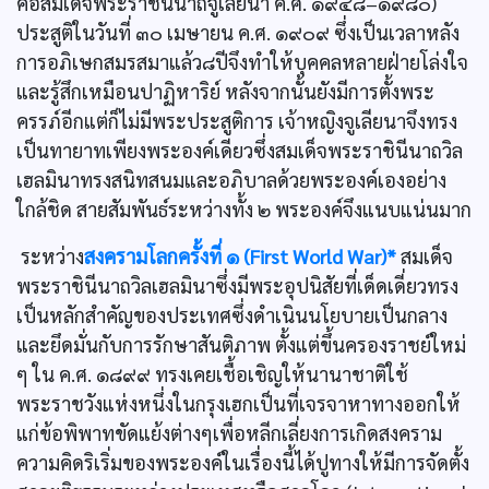
คือสมเด็จพระราชินีนาถจูเลียนา ค.ศ. ๑๙๔๘–๑๙๘๐)
ประสูติในวันที่ ๓๐ เมษายน ค.ศ. ๑๙๐๙ ซึ่งเป็นเวลาหลัง
การอภิเษกสมรสมาแล้ว๘ปีจึงทำให้บุคคลหลายฝ่ายโล่งใจ
และรู้สึกเหมือนปาฏิหาริย์ หลังจากนั้นยังมีการตั้งพระ
ครรภ์อีกแต่ก็ไม่มีพระประสูติการ เจ้าหญิงจูเลียนาจึงทรง
เป็นทายาทเพียงพระองค์เดียวซึ่งสมเด็จพระราชินีนาถวิล
เฮลมินาทรงสนิทสนมและอภิบาลด้วยพระองค์เองอย่าง
ใกล้ชิด สายสัมพันธ์ระหว่างทั้ง ๒ พระองค์จึงแนบแน่นมาก
ระหว่าง
สงครามโลกครั้งที่ ๑ (First World War)*
สมเด็จ
พระราชินีนาถวิลเฮลมินาซึ่งมีพระอุปนิสัยที่เด็ดเดี่ยวทรง
เป็นหลักสำคัญของประเทศซึ่งดำเนินนโยบายเป็นกลาง
และยึดมั่นกับการรักษาสันติภาพ ตั้งแต่ขึ้นครองราชย์ใหม่
ๆ ใน ค.ศ. ๑๘๙๙ ทรงเคยเชื้อเชิญให้นานาชาติใช้
พระราชวังแห่งหนึ่งในกรุงเฮกเป็นที่เจรจาหาทางออกให้
แก่ข้อพิพาทขัดแย้งต่างๆเพื่อหลีกเลี่ยงการเกิดสงคราม
ความคิดริเริ่มของพระองค์ในเรื่องนี้ได้ปูทางให้มีการจัดตั้ง