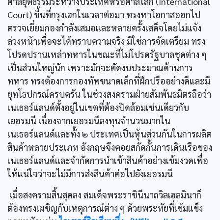
ศาลยุติธรรมระหว่างประเทศหรือศาลโลก (International
Court) ขึ้นที่กรุงเฮกในเวลาต่อมา ทรงหาโอกาสออกไป
ตรวจเยี่ยมกองกำลังเสมอและหลายครั้งเสด็จโดยไม่แจ้ง
ล่วงหน้าเพื่อจะได้ทราบความจริง มิใช่การจัดเตรียม ทรง
โปรดปรานเหล่าทหารในขณะที่ไม่โปรดรัฐบาลชุดต่าง ๆ
เป็นส่วนใหญ่นัก เพราะมักจะตัดงบประมาณด้านการ
ทหาร ทรงต้องการกองทัพขนาดเล็กที่ฝึกปรืออย่างดีและมี
ยุทโธปกรณ์ครบครัน ในช่วงสงครามฝ่ายสัมพันธมิตรถือว่า
เนเธอร์แลนด์ตั้งอยู่ในเขตที่ต้องปิดล้อมเช่นเดียวกับ
เยอรมนี เนื่องจากเยอรมนีลงทุนจำนวนมากใน
เนเธอร์แลนด์และทั้ง ๒ ประเทศเป็นหุ้นส่วนกันในการผลิต
สินค้าหลายประเภท อังกฤษจึงคอยสกัดกั้นการเดินเรือของ
เนเธอร์แลนด์และจำกัดการนำเข้าสินค้าอย่างเข้มงวดเพื่อ
ให้แน่ใจว่าจะไม่มีการส่งสินค้าต่อไปยังเยอรมนี
เมื่อสงครามสิ้นสุดลง สมเด็จพระราชินีนาถวิลเฮลมินาก็
ต้องทรงเผชิญกับเหตุการณ์ต่าง ๆ ด้วยพระทัยที่เข้มแข็ง