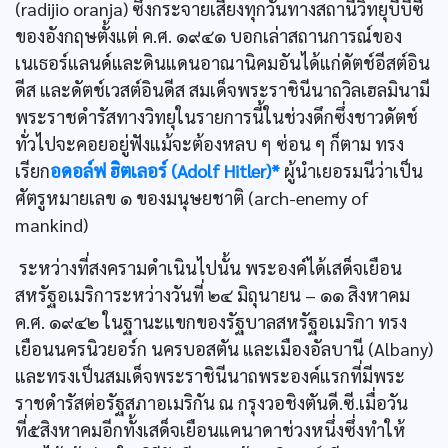
(radijio oranja) ซึ่งกระจายเสียงทุกวันทางสถานีวิทยุบีบีซี
ของอังกฤษตั้งแต่ ค.ศ. ๑๙๔๑ บอกเล่าสถานการณ์ของ
เนเธอร์แลนด์และดินแดนอาณานิคมอันได้แก่ดัตช์อีสต์อิน
ดีส และดัตช์เวสต์อินดีส สมเด็จพระราชินีนาถวิลเฮลมินามี
พระราชดำรัสทางวิทยุในรายการนี้ในช่วงดึกซึ่งชาวดัตช์
ทั่วไปจะคอยอยู่ฟังแม้จะต้องหลบ ๆ ซ่อน ๆ ก็ตาม ทรง
เรียก
อดอล์ฟ ฮิตเลอร์ (Adolf Hitler)*
ผู้นำเยอรมนีว่าเป็น
ศัตรูหมายเลข ๑ ของมนุษยชาติ (arch-enemy of
mankind)
ระหว่างที่สงครามดำเนินไปนั้น พระองค์ได้เสด็จเยือน
สหรัฐอเมริการะหว่างวันที่ ๒๔ มิถุนายน – ๑๑ สิงหาคม
ค.ศ. ๑๙๔๒ ในฐานะแขกของรัฐบาลสหรัฐอเมริกา ทรง
เยือนนครนิวยอร์ก นครบอสตัน และเมืองอัลบานี (Albany)
และทรงเป็นสมเด็จพระราชินีนาถพระองค์แรกที่มีพระ
ราชดำรัสต่อรัฐสภาอเมริกัน ณ กรุงวอชิงตันดี.ซี.เมื่อวัน
ที่๕สิงหาคมอีกทั้งเสด็จเยือนแคนาดาช่วงหนึ่งซึ่งทำให้