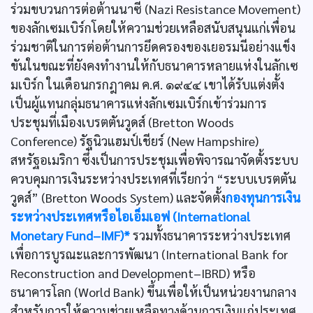
ร่วมขบวนการต่อต้านนาซี (Nazi Resistance Movement)
ของลักเซมเบิร์กโดยให้ความช่วยเหลือสนับสนุนแก่เพื่อน
ร่วมชาติในการต่อต้านการยึดครองของเยอรมนีอย่างแข็ง
ขันในขณะที่ยังคงทำงานให้กับธนาคารหลายแห่งในลักเซ
มเบิร์ก ในเดือนกรกฎาคม ค.ศ. ๑๙๔๔ เขาได้รับแต่งตั้ง
เป็นผู้แทนกลุ่มธนาคารแห่งลักเซมเบิร์กเข้าร่วมการ
ประชุมที่เมืองเบรตตันวูดส์ (Bretton Woods
Conference) รัฐนิวแฮมป์เชียร์ (New Hampshire)
สหรัฐอเมริกา ซึ่งเป็นการประชุมเพื่อพิจารณาจัดตั้งระบบ
ควบคุมการเงินระหว่างประเทศที่เรียกว่า “ระบบเบรตตัน
วูดส์” (Bretton Woods System) และจัดตั้ง
กองทุนการเงิน
ระหว่างประเทศหรือไอเอ็มเอฟ (International
Monetary Fund–IMF)*
รวมทั้งธนาคารระหว่างประเทศ
เพื่อการบูรณะและการพัฒนา (International Bank for
Reconstruction and Development–IBRD) หรือ
ธนาคารโลก (World Bank) ขึ้นเพื่อให้เป็นหน่วยงานกลาง
สำหรับการให้ความช่วยเหลือทางด้านการเงินแก่ประเทศ