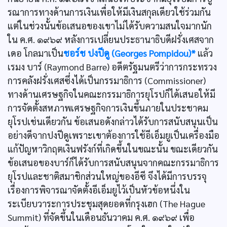
รณาการทางด้านการเงินเพื่อให้มีเงินสกุลเดียวใช้ร่วมกัน
แต่ในช่วงนั้นข้อเสนอของเขาไม่ได้รับความสนใจมากนัก
ใน ค.ศ. ๑๙๖๙ หลังการเปลี่ยนประธานาธิบดีฝรั่งเศสจาก
เดอ โกลมาเป็น
ชอร์ช ปงปีดู (Georges Pompidou)*
แล้ว
เรมง บาร์ (Raymond Barre) อดีตรัฐมนตรีว่าการกระทรวง
การคลังฝรั่งเศสซึ่งได้เป็นกรรมาธิการ (Commissioner)
ทางด้านเศรษฐกิจในคณะกรรมาธิการยุโรปก็ได้เสนอให้มี
การจัดตั้งสหภาพเศรษฐกิจการเงินขึ้นภายในประชาคม
ยุโรปเช่นเดียวกัน ข้อเสนอดังกล่าวได้รับการสนับสนุนเป็น
อย่างดีจากปงปีดูเพราะเขาต้องการใช้อีเอ็มยูเป็นเครื่องมือ
แก้ปัญหาวิกฤตเงินฟรังก์ที่เกิดขึ้นในขณะนั้น ขณะเดียวกัน
ข้อเสนอของบาร์ก็ได้รับการสนับสนุนจากคณะกรรมาธิการ
ยุโรปและชาติสมาชิกส่วนใหญ่ของอีซี จึงได้มีการบรรจุ
เรื่องการพิจารณาจัดตั้งอีเอ็มยูไว้เป็นหัวข้อหนึ่งใน
ระเบียบวาระการประชุมสุดยอดที่กรุงเฮก (The Hague
Summit) ที่จัดขึ้นในเดือนธันวาคม ค.ศ. ๑๙๖๙ เพื่อ