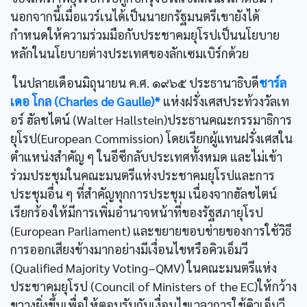
นอกจากนี้เมื่อแวร์เนได้เป็นนายกรัฐมนตรีเขายังได้
กำหนดให้ความร่วมมือกับประชาคมยุโรปเป็นนโยบาย
หลักในนโยบายต่างประเทศของลักเซมเบิร์กด้วย
ในปลายเดือนมิถุนายน ค.ศ. ๑๙๖๕ ประธานาธิบดี
ชาร์ล
เดอ โกล (Charles de Gaulle)*
แห่งฝรั่งเศสประท้วงวัลเท
อร์ ฮัลชไตน์ (Walter Hallstein)ประธานคณะกรรมาธิการ
ยุโรป(European Commission) โดยเรียกผู้แทนฝรั่งเศสใน
ตำแหน่งสำคัญ ๆ ในอีซีกลับประเทศทั้งหมด และไม่เข้า
ร่วมประชุมในคณะมนตรีแห่งประชาคมยุโรปและการ
ประชุมอื่น ๆ ที่สำคัญทุกการประชุม เนื่องจากฮัลชไตน์
เรียกร้องให้มีการเพิ่มอำนาจหน้าที่ของรัฐสภายุโรป
(European Parliament) และขยายขอบข่ายของการใช้วิธี
การออกเสียงข้างมากอย่างมีเงื่อนไขหรือคิวเอ็มวี
(Qualified Majority Voting–QMV) ในคณะมนตรีแห่ง
ประชาคมยุโรป (Council of Ministers of the EC)ให้กว้าง
ขวางยิ่งขึ้นเพื่อให้ตอบรับกับเงื่อนไขเวลาการใช้คิวเอ็มวี