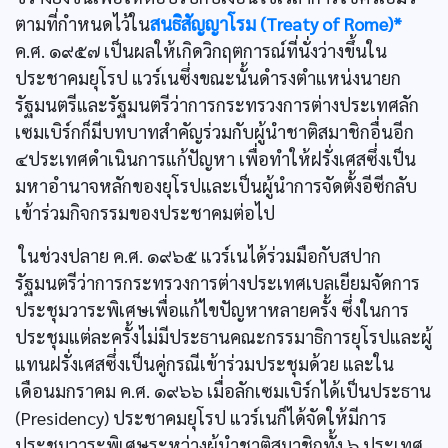
ตามที่กำหนดไว้ใน
สนธิสัญญาโรม (Treaty of Rome)*
ค.ศ. ๑๙๕๗ เป็นผลให้เกิดวิกฤตการณ์ที่นั่งว่างขึ้นใน
ประชาคมยุโรป แวร์เนซึ่งขณะนั้นดำรงตำแหน่งนายก
รัฐมนตรีและรัฐมนตรีว่าการกระทรวงการต่างประเทศลัก
เซมเบิร์กก็มีบทบาทสำคัญร่วมกับผู้นำชาติสมาชิกอื่นอีก
๔ประเทศดำเนินการแก้ปัญหา เพื่อทำให้ฝรั่งเศสซึ่งเป็น
มหาอำนาจหลักของยุโรปและเป็นผู้นำการจัดตั้งอีซีกลับ
เข้าร่วมกิจกรรมของประชาคมต่อไป
ในช่วงปลาย ค.ศ. ๑๙๖๕ แวร์เนได้ร่วมมือกับสปาก
รัฐมนตรีว่าการกระทรวงการต่างประเทศเบลเยียมจัดการ
ประชุมวาระพิเศษเพื่อแก้ไขปัญหาหลายครั้ง ซึ่งในการ
ประชุมแต่ละครั้งไม่มีประธานคณะกรรมาธิการยุโรปและผู้
แทนฝรั่งเศสซึ่งเป็นคู่กรณีเข้าร่วมประชุมด้วย และใน
เดือนมกราคม ค.ศ. ๑๙๖๖ เมื่อลักเซมเบิร์กได้เป็นประธาน
(Presidency) ประชาคมยุโรป แวร์เนก็ได้จัดให้มีการ
ประชุมวาระพิเศษระหว่างผู้นำชาติสมาชิกทั้ง ๖ ประเทศ