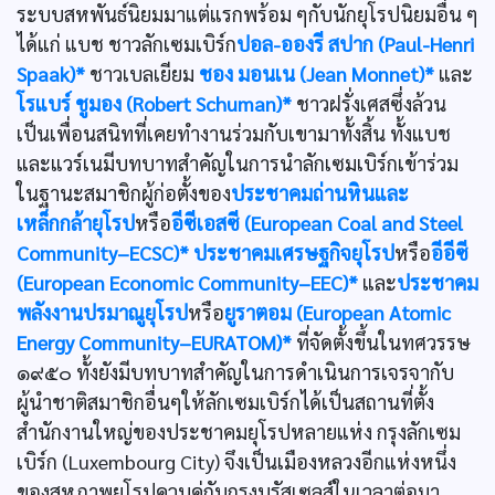
ระบบสหพันธ์นิยมมาแต่แรกพร้อม ๆกับนักยุโรปนิยมอื่น ๆ
ได้แก่ แบช ชาวลักเซมเบิร์ก
ปอล-อองรี สปาก (Paul-Henri
Spaak)*
ชาวเบลเยียม
ชอง มอนเน (Jean Monnet)*
และ
โรแบร์ ชูมอง (Robert Schuman)*
ชาวฝรั่งเศสซึ่งล้วน
เป็นเพื่อนสนิทที่เคยทำงานร่วมกับเขามาทั้งสิ้น ทั้งแบช
และแวร์เนมีบทบาทสำคัญในการนำลักเซมเบิร์กเข้าร่วม
ในฐานะสมาชิกผู้ก่อตั้งของ
ประชาคมถ่านหินและ
เหล็กกล้ายุโรป
หรือ
อีซีเอสซี (European Coal and Steel
Community–ECSC)*
ประชาคมเศรษฐกิจยุโรป
หรือ
อีอีซี
(European Economic Community–EEC)*
และ
ประชาคม
พลังงานปรมาณูยุโรป
หรือ
ยูราตอม (European Atomic
Energy Community–EURATOM)*
ที่จัดตั้งขึ้นในทศวรรษ
๑๙๕๐ ทั้งยังมีบทบาทสำคัญในการดำเนินการเจรจากับ
ผู้นำชาติสมาชิกอื่นๆให้ลักเซมเบิร์กได้เป็นสถานที่ตั้ง
สำนักงานใหญ่ของประชาคมยุโรปหลายแห่ง กรุงลักเซม
เบิร์ก (Luxembourg City) จึงเป็นเมืองหลวงอีกแห่งหนึ่ง
ของสหภาพยุโรปควบคู่กับกรุงบรัสเซลส์ในเวลาต่อมา