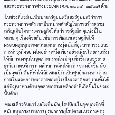
และกระทรวงการต่างประเทศ (ค.ศ. ๑๙๖๔–๑๙๖๗) ด้วย
ในช่วงที่แวร์เนเป็นนายกรัฐมนตรีและรัฐมนตรีว่าการ
กระทรวงการคลัง เขามีบทบาทสำคัญในการสร้างความ
เจริญเติบโตทางเศรษฐกิจให้แก่ราชรัฐเล็ก ๆแห่งนี้ใน
หลาย ๆ เรื่องด้วยกัน เช่น การพัฒนาเศรษฐกิจให้
ครอบคลุมทุกภาคส่วนแทนการมุ่งเน้นที่อุตสาหกรรมและ
การทำธุรกิจอย่างใดอย่างหนึ่งเพียงอย่างเดียวโดยส่งเสริม
ให้มีการลงทุนในอุตสาหกรรมใหม่ ๆ เพิ่มขึ้น และขยาย
ธุรกิจภาคบริการทางด้านการเงินให้กว้างขวางยิ่งขึ้น นับ
เป็นจุดเริ่มต้นที่ทำให้ลักเซมเบิร์กเป็นศูนย์กลางทางด้าน
การเงินและการธนาคารของยุโรปในเวลาต่อมา รวมทั้งได้
แก้ปัญหาทางด้านอุตสาหกรรมเหล็กกล้าที่เกิดขึ้นในขณะ
นั้นด้วย
ขณะเดียวกันแวร์เนยังเป็นนักยุโรปนิยมในยุคบุกเบิกที่
สนับสนุนกระบวนการบูรณาการยุโรปตามแนวทางของ