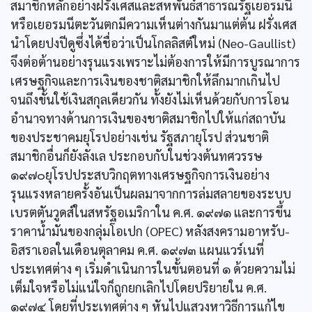
สมาชิกหลักอย่างฝรั่งเศสและสหพันธ์สาธารณรัฐเยอรมนี
หรือเยอรมนีตะวันตกมีความเห็นต่างกันมาแต่ต้น ฝรั่งเศส
นำโดยปงปีดูซึ่งได้ชื่อว่าเป็นโกลลิสต์ใหม่ (Neo-Gaullist)
จึงต่อต้านอย่างรุนแรงเพราะไม่ต้องการให้มีการบูรณาการ
เศรษฐกิจและการเงินของชาติสมาชิกให้ลึกมากเกินไป
จนถึงขั้นใช้เงินสกุลเดียวกัน ทั้งยังไม่เห็นด้วยกับการโอน
อำนาจทางด้านการเงินของชาติสมาชิกไปให้แก่สถาบัน
ของประชาคมยุโรปอย่างเช่น รัฐสภายุโรป ส่วนชาติ
สมาชิกอื่นก็ยังลังเล ประกอบกับในช่วงต้นทศวรรษ
๑๙๗๐ยุโรปประสบวิกฤตทางเศรษฐกิจการเงินอย่าง
รุนแรงหลายครั้งอันเป็นผลมาจากการล่มสลายของระบบ
เบรตตันวูดส์ในสหรัฐอเมริกาใน ค.ศ. ๑๙๗๑ และการขึ้น
ราคาน้ำมันของกลุ่มโอเปก (OPEC) หลังสงครามอาหรับ-
อิสราเอลในเดือนตุลาคม ค.ศ. ๑๙๗๓ แผนแวร์เนที่
ประเทศต่าง ๆ เริ่มดำเนินการในขั้นตอนที่ ๑ ด้วยความไม่
เต็มใจหรือไม่แน่ใจก็ถูกยกเลิกไปโดยปริยายใน ค.ศ.
๑๙๗๔ โดยที่ประเทศต่าง ๆ หันไปแสวงหาวิธีการแก้ไข