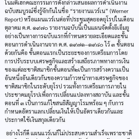
ในมติเฮกคณะกรรมการดังกล่าวเสนอผลการดำเนินงาน
ฉบับสมบูรณ์ซึ่งรู้จักกันในชื่อ “รายงานแวร์เน” (Werner
Report) หรือแผนแวร์เนต่อที่ประชุมสุดยอดยุโรปในเดือน
ตุลาคม ค.ศ. ๑๙๗๐ รายงานฉบับนี้เป็นแผนจัดตั้งอีเอ็มยู
อย่างเป็นทางการฉบับแรกที่กำหนดรายละเอียดและขั้น
ตอนการดำเนินงานจาก ค.ศ. ๑๙๗๑–๑๙๘๐ ไว้ ๓ ขั้นตอน
ด้วยกันคือ ขั้นตอนแรกเป็นระยะของการเตรียมการโดย
การปรับระบบเศรษฐกิจและสร้างเสถียรภาพทางการเงิน
ของแต่ละชาติสมาชิกขั้นตอนที่๒เป็นการสร้างความเป็น
อันหนึ่งอันเดียวกันของความก้าวหน้าทางเศรษฐกิจของ
ชาติสมาชิกในระดับยุโรป รวมทั้งการเตรียมการภายใน
ประชาคมยุโรปเพื่อการเปลี่ยนแปลงทางสถาบัน และขั้น
ตอนที่ ๓ เป็นการแก้ไขสนธิสัญญาโรมพร้อม ๆ กับการ
กำหนดอัตราแลกเปลี่ยนเงินให้เป็นอัตราเดียวกันและ
ประกาศใช้เงินสกุลเดียวกัน
อย่างไรก็ดี แผนแวร์เนก็ไม่ประสบความสำเร็จเพราะชาติ