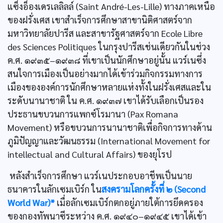
แซ็งอ็องเดรเลลิลล์ (Saint André-Les-Lille) ทางภาคเหนือ
ของฝรั่งเศส เขาสำเร็จการศึกษาสาขานิติศาสตร์จาก
มหาวิทยาลัยปารีส และสาขารัฐศาสตร์จาก Ecole Libre
des Sciences Politiques ในกรุงปารีสเช่นเดียวกันในช่วง
ค.ศ. ๑๙๓๕–๑๙๓๘ ที่เขาเป็นนักศึกษาอยู่นั้น แวร์เนซึ่ง
สนใจการเมืองเป็นอย่างมากได้เข้าร่วมกิจกรรมทางการ
เมืองขององค์การนักศึกษาหลายแห่งทั้งในฝรั่งเศสและใน
ระดับนานาชาติ ใน ค.ศ. ๑๙๓๗ เขาได้รับเลือกเป็นรอง
ประธานขบวนการแพกซ์โรมานา (Pax Romana
Movement) หรือขบวนการนานาชาติเพื่อกิจการทางด้าน
ภูมิปัญญาและวัฒนธรรม (International Movement for
intellectual and Cultural Affairs) ของยุโรป
หลังสำเร็จการศึกษา แวร์เนประกอบอาชีพเป็นนาย
ธนาคารในลักเซมเบิร์ก ใน
สงครามโลกครั้งที่ ๒ (Second
World War)*
เมื่อลักเซมเบิร์กตกอยู่ภายใต้การยึดครอง
ของกองทัพนาซีระหว่าง ค.ศ. ๑๙๔๐–๑๙๔๕ เขาได้เข้า