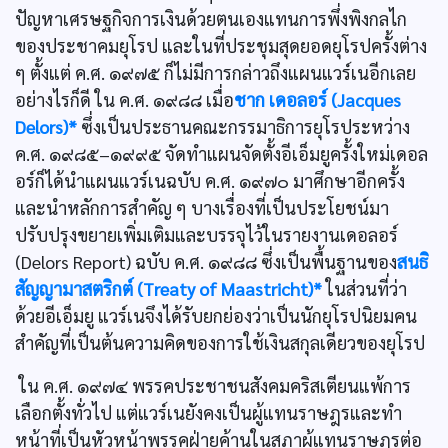
ปัญหาเศรษฐกิจการเงินด้วยตนเองแทนการพึ่งพิงกลไก
ของประชาคมยุโรป และในที่ประชุมสุดยอดยุโรปครั้งต่าง
ๆ ตั้งแต่ ค.ศ. ๑๙๗๕ ก็ไม่มีการกล่าวถึงแผนแวร์เนอีกเลย
อย่างไรก็ดี ใน ค.ศ. ๑๙๘๘ เมื่อ
ชาก เดอลอร์ (Jacques
Delors)*
ซึ่งเป็นประธานคณะกรรมาธิการยุโรประหว่าง
ค.ศ. ๑๙๘๕–๑๙๙๕ จัดทำแผนจัดตั้งอีเอ็มยูครั้งใหม่เดอล
อร์ก็ได้นำแผนแวร์เนฉบับ ค.ศ. ๑๙๗๐ มาศึกษาอีกครั้ง
และนำหลักการสำคัญ ๆ บางเรื่องที่เป็นประโยชน์มา
ปรับปรุงขยายเพิ่มเติมและบรรจุไว้ในรายงานเดอลอร์
(Delors Report) ฉบับ ค.ศ. ๑๙๘๘ ซึ่งเป็นพื้นฐานของ
สนธิ
สัญญามาสตริกต์ (Treaty of Maastricht)*
ในส่วนที่ว่า
ด้วยอีเอ็มยู แวร์เนจึงได้รับยกย่องว่าเป็นนักยุโรปนิยมคน
สำคัญที่เป็นต้นความคิดของการใช้เงินสกุลเดียวของยุโรป
ใน ค.ศ. ๑๙๗๔ พรรคประชาชนสังคมคริสเตียนแพ้การ
เลือกตั้งทั่วไป แต่แวร์เนยังคงเป็นผู้แทนราษฎรและทำ
หน้าที่เป็นหัวหน้าพรรคฝ่ายค้านในสภาผู้แทนราษฎรต่อ