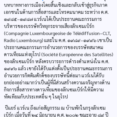
บทบาททางการเมืองโดยสิ้นเชิงและกลับเข้าสู่ธุรกิจภาค
เอกชนในด้านการสื่อสารและโทรคมนาคม ระหว่าง ค.ศ.
๑๙๘๕–๑๙๘๗ แวร์เนได้เป็นประธานคณะกรรมการ
บริหารของบรรษัทวิทยุกระจายเสียงลักเซมเบิร์ก
(Compagnie Luxembourgeoise de Télédiffusion–CLT,
Radio Luxembourg) และใน ค.ศ. ๑๙๘๙–๑๙๙๖ เขาเป็น
ประธานคณะกรรมการอำนวยการของบรรษัทสมาคม
ดาวเทียมแห่งยุโรป (Société Européenne des Satellites)
ของลักเซมเบิร์ก หลังครบวาระการดำรงตำแหน่งใน ค.ศ.
๑๙๙๖ แล้ว เขายังได้รับแต่งตั้งเป็นประธานคณะกรรมการ
อำนวยการกิตติมศักดิ์ของบรรษัทนี้ต่อมา แวร์เนได้รับ
ยกย่องอย่างมากว่าเป็นผู้ที่มีส่วนสร้างความเจริญทางด้าน
กิจการสื่อสารทางดาวเทียมของลักเซมเบิร์กให้มีความ
ทัดเทียมกับประเทศอื่น ๆ ในยุโรป
ปีแยร์ แวร์เน ถึงแก่อสัญกรรม ณ บ้านพักในกรุงลักเซม
เบิร์ก เมื่อวันที่ ๒๔ มิถุนายน ค.ศ. ๒๐๐๒ ขณะอายุ ๘๙ ปี