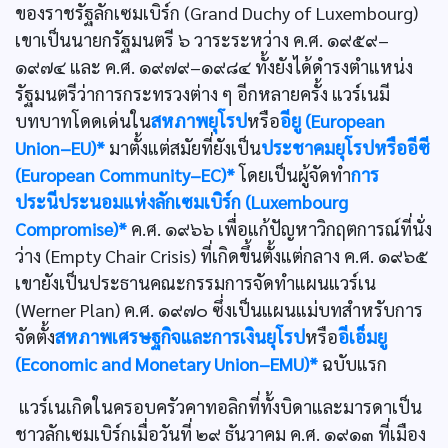
ของราชรัฐลักเซมเบิร์ก (Grand Duchy of Luxembourg)
เขาเป็นนายกรัฐมนตรี ๖ วาระระหว่าง ค.ศ. ๑๙๕๙–
๑๙๗๔ และ ค.ศ. ๑๙๗๙–๑๙๘๔ ทั้งยังได้ดำรงตำแหน่ง
รัฐมนตรีว่าการกระทรวงต่าง ๆ อีกหลายครั้ง แวร์เนมี
บทบาทโดดเด่นใน
สหภาพยุโรป
หรือ
อียู (European
Union–EU)*
มาตั้งแต่สมัยที่ยังเป็น
ประชาคมยุโรปหรืออีซี
(European Community–EC)*
โดยเป็นผู้จัดทำ
การ
ประนีประนอมแห่งลักเซมเบิร์ก (Luxembourg
Compromise)*
ค.ศ. ๑๙๖๖ เพื่อแก้ปัญหาวิกฤตการณ์ที่นั่ง
ว่าง (Empty Chair Crisis) ที่เกิดขึ้นตั้งแต่กลาง ค.ศ. ๑๙๖๕
เขายังเป็นประธานคณะกรรมการจัดทำแผนแวร์เน
(Werner Plan) ค.ศ. ๑๙๗๐ ซึ่งเป็นแผนแม่บทสำหรับการ
จัดตั้ง
สหภาพเศรษฐกิจและการเงินยุโรป
หรือ
อีเอ็มยู
(Economic and Monetary Union–EMU)*
ฉบับแรก
แวร์เนเกิดในครอบครัวคาทอลิกที่ทั้งบิดาและมารดาเป็น
ชาวลักเซมเบิร์กเมื่อวันที่ ๒๙ ธันวาคม ค.ศ. ๑๙๑๓ ที่เมือง