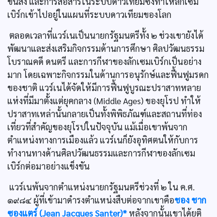
ขนส่ง และการสื่อสารในระบบดาวเทียมซึ่งทำให้ลักเซม
เบิร์กเข้าไปอยู่ในแผนที่ระบบดาวเทียมของโลก
ตลอดเวลาที่แวร์เนเป็นนายกรัฐมนตรีทั้ง ๒ ช่วงเขายังได้
พัฒนาและส่งเสริมกิจกรรมด้านการศึกษา ศิลปวัฒนธรรม
โบราณคดี ดนตรี และการกีฬาของลักเซมเบิร์กเป็นอย่าง
มาก โดยเฉพาะกิจกรรมในด้านการอนุรักษ์และฟื้นฟูมรดก
ของชาติ แวร์เนได้จัดให้มีการฟื้นฟูบูรณะปราสาทหลาย
แห่งที่มีมาตั้งแต่ยุคกลาง (Middle Ages) ของยุโรป ทำให้
ปราสาทเหล่านั้นกลายเป็นทั้งพิพิธภัณฑ์และสถานที่ท่อง
เที่ยวที่สำคัญของยุโรปในปัจจุบัน แม้เมื่อเขาพ้นจาก
ตำแหน่งทางการเมืองแล้ว แวร์เนก็ยังอุทิศตนให้กับการ
ทำงานทางด้านศิลปวัฒนธรรมและการกีฬาของลักเซม
เบิร์กต่อมาอย่างแข็งขัน
แวร์เนพ้นจากตำแหน่งนายกรัฐมนตรีช่วงที่ ๒ ใน ค.ศ.
๑๙๘๔ ผู้ที่เข้ามาดำรงตำแหน่งสืบต่อจากเขาคือ
ชอง ชาก
ซองแตร์ (Jean Jacques Santer)*
หลังจากนั้นเขาได้ยุติ