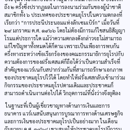
ถึง ๒ ครั้งซึ่งปรากฏผลในการลงนามร่วมกันของผู้นำชาติ
สมาชิกทั้ง ๖ ประเทศของประชาคมยุโรปในความตกลงที่
เรียกว่า “การประนีประนอมแห่งลักเซมเบิร์ก” เมื่อวันที่
๒๙ มกราคม ค.ศ. ๑๙๖๖ โดยไม่ต้องมีการแก้ไขสนธิสัญญา
โรมแต่ประการใด แม้ว่าความตกลงดังกล่าวจะไม่สามารถ
แก้ไขปัญหาทั้งหมดได้ก็ตาม เพราะเป็นเพียงการพบกัน
ครึ่งทางระหว่างข้อเรียกร้องของคณะกรรมาธิการยุโรปกับ
ความต้องการของฝรั่งเศสแต่ก็ถือได้ว่าเป็นความสำเร็จที่
สำคัญของแวร์เนกับสปากร่วมกันที่สามารถรักษาเอกภาพ
ของประชาคมยุโรปไว้ได้ โดยทำให้ฝรั่งเศสกลับเข้ามาร่วม
กิจกรรมของประชาคมยุโรปตามเดิมและประชาคมก็
สามารถดำเนินงานต่อไปได้ วิกฤตการณ์ที่นั่งว่างจึงยุติลง
ในฐานะที่เป็นผู้เชี่ยวชาญทางด้านการเงินและการ
ธนาคาร แวร์เนสนับสนุนการบูรณาการทางด้านเศรษฐกิจ
และการเงินของประชาคมยุโรปเป็นอย่างมาก ในเดือน
กันยายน ค.ศ. ๑๙๖๘ เขาเสนอให้ประชาคมยุโรปมีการบู