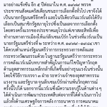
มาอย่างแข็งขัน อีก ๕ ปีต่อมาใน ค.ศ. ๑๙๗๙ พรรค
ประชาชนสังคมคริสเตียนชนะการเลือกตั้งทั่วไป เขาจึงได้
เป็นนายกรัฐมนตรีอีกครั้ง และในปีเดียวกันแวร์เนยังได้รับ
เลือกเป็นสมาชิกรัฐสภายุโรปซึ่งเป็นผลจากการเลือกตั้ง
โดยตรงครั้งแรกของประชาคมยุโรปแต่เขาสละสิทธิเพื่อ
ทำงานทางการเมืองให้แก่ลักเซมเบิร์ก ในช่วงที่แวร์เนเป็น
นายกรัฐมนตรีช่วงที่ ๒ ระหว่าง ค.ศ. ๑๙๗๙–๑๙๘๔ เขา
ได้ควบตำแหน่งรัฐมนตรีว่าการกระทรวงการคลังและ
กระทรวงวัฒนธรรมด้วย ในฐานะรัฐมนตรีว่าการกระทรวง
การคลังแวร์เนมีบทบาทสำคัญในการแก้ไขปัญหาวิกฤต
ด้านอุตสาหกรรมเหล็กกล้าที่เกิดขึ้นอย่างรุนแรงในช่วงนั้น
โดยใช้วิธีการเจรจา ๓ ฝ่าย ระหว่างเจ้าของอุตสาหกรรม
แรงงาน และรัฐบาล จนลักเซมเบิร์กผ่านพ้นวิกฤตการณ์
ครั้งนี้ไปได้ นอกจากนี้แวร์เนซึ่งมีความรอบรู้ในด้านต่าง ๆ
ได้ดำเนินการพัฒนาประเทศสืบต่อจากที่ได้ดำเนินการไป
แล้วทั้งด้านเศรษฐกิจการคลัง การธนาคาร การคมนาคม