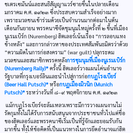
ชเตรเซมันน์และสนธิสัญญาแวร์ซายขึ้นในปลายเดือน
มกราคม ค.ศ. ๑๙๒๓ ซึ่งประสบความสำเร็จอย่างมาก
เพราะมวลชนเข้าร่วมด้วยเป็นจำนวนมากต่อมาในต้น
เดือนกันยายน พรรคนาซีจัดชุมนุมใหญ่ครั้งที่ ๒ ขึ้นที่เมือง
นูเรมเบิร์ก (Nuremberg) ฮิตเลอร์เน้นเรื่อง “การลอบแทง
ข้างหลัง” และการกล่าวหาของประเทศสัมพันธมิตรว่าด้วย
“ความผิดในการก่อสงคราม” (war guilt) ปลุกระดม
มวลชนและสมาชิกพรรคหลัง
การชุมนุมที่เมืองนูเรมเบิร์ก
(Nuremberg Rally)*
ครั้งนี้ ฮิตเลอร์วางแผนโค่นอำนาจ
รัฐบาลที่กรุงเบอร์ลินและนำไปสู่การก่อ
กบฏโรงเบียร์
(Beer Hall Putsch)*
หรือ
กบฏเมืองมิวนิก (Munich
Putsch)*
ระหว่างวันที่ ๘–๙ พฤศจิกายน ค.ศ. ๑๙๒๓
แม้กบฏโรงเบียร์จะล้มเหลวเพราะมีการวางแผนงานไม่
รัดกุมทั้งไม่ได้รับการสนับสนุนจากประชาชนทั่วไปแต่ชื่อ
ของฮิตเลอร์และพรรคนาซีเริ่มเป็นที่รู้จักและยอมรับกัน
มากขึ้น ทั้งให้ข้อคิดที่เป็นแนวทางในการยึดอำนาจแก่ฮิต