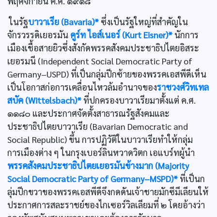
พฤศจิกายน ค.ศ. ๑๙๑๘
ในรัฐ
บาวาเรีย (Bavaria)*
ซึ่งเป็นรัฐใหญ่ที่สำคัญใน
จักรวรรดิเยอรมัน
คูร์ท ไอส์เนอร์ (Kurt Eisner)*
นักการ
เมืองเชื้อสายยิวซึ่งสังกัดพรรคสังคมประชาธิปไตยอิสระ
เยอรมนี (Independent Social Democratic Party of
Germany–USPD) ที่เป็นกลุ่มปีกซ้ายของพรรคเอสพีดีเห็น
เป็นโอกาสก่อการเคลื่อนไหวล้มอำนาจของ
ราชวงศ์วิทเทล
สบัค (Wittelsbach)*
ที่ปกครองบาวาเรียมาตั้งแต่ ค.ศ.
๑๑๘๐ และประกาศจัดตั้งสาธารณรัฐสังคมและ
ประชาธิปไตยบาวาเรีย (Bavarian Democratic and
Social Republic) ขึ้น การปฏิวัติในบาวาเรียทำให้กลุ่ม
การเมืองต่าง ๆ ในกรุงเบอร์ลินหวาดวิตก เอแบร์ทผู้นำ
พรรคสังคมประชาธิปไตยเยอรมันข้างมาก (Majority
Social Democratic Party of Germany–MSPD)*
ที่เป็นก
ลุ่มปีกขวาของพรรคเอสพีดีจึงกดดันเจ้าชายมักซีมีเลียนให้
ประกาศการสละราชย์ของไกเซอร์วิลเลียมที่ ๒ โดยอ้างว่า