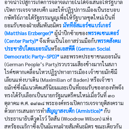
อาจนำไปสู่การเกิดการจลาจลภายในได้จึงเสนอให้รัฐบาล
เปิดการเจรจาสงบศึก และให้ปฏิรูปการเมืองเป็นระบอบ
กษัตริย์ภายใต้รัฐธรรมนูญเพื่อให้รัฐบาลชุดใหม่เป็นที่
ยอมรับของฝ่ายสัมพันธมิตร
มัททีอัสแอร์ซแบร์เกอร์
(Matthias Erzberger)*
ผู้นำปีกซ้ายของ
พรรคเซนเตอร์
(Center Party)*
จึงเห็นเป็นโอกาสร่วมมือกับ
พรรคสังคม
ประชาธิปไตยเยอรมัน
หรือ
เอสพีดี (German Social
Democratic Party–SPD)*
และพรรคประชาชนเยอรมัน
(German People’s Party)รวบรวมเสียงข้างมากในสภา
ไรค์ชตากเคลื่อนไหวปฏิรูปทางการเมือง เจ้าชายมักซีมี
เลียนแห่งบาเดิน (Maximilian of Baden) หรือเจ้าชา
ยมักซ์ซึ่งมีแนวคิดเสรีนิยมและเป็นที่ยอมรับของกองทัพจึง
ทรงได้รับเลือกเป็นนายกรัฐมนตรีคนใหม่เมื่อวันที่ ๓๐
ตุลาคม ค.ศ. ๑๙๑๘ พระองค์ทรงเปิดการเจรจายุติสงคราม
ด้วยการเสนอการทำ
สัญญาสงบศึก (Armistice)*
กับ
ประธานาธิบดีวูดโรว์ วิลสัน (Woodrow Wilson) แห่ง
สหรัฐอเมริกาซึ่งเป็นผู้แทนฝ่ายสัมพันธมิตร ขณะเดียวกัน