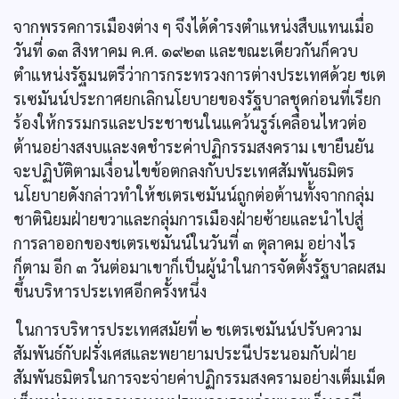
จากพรรคการเมืองต่าง ๆ จึงได้ดำรงตำแหน่งสืบแทนเมื่อ
วันที่ ๑๓ สิงหาคม ค.ศ. ๑๙๒๓ และขณะเดียวกันก็ควบ
ตำแหน่งรัฐมนตรีว่าการกระทรวงการต่างประเทศด้วย ชเต
รเซมันน์ประกาศยกเลิกนโยบายของรัฐบาลชุดก่อนที่เรียก
ร้องให้กรรมกรและประชาชนในแคว้นรูร์เคลื่อนไหวต่อ
ต้านอย่างสงบและงดชำระค่าปฏิกรรมสงคราม เขายืนยัน
จะปฏิบัติตามเงื่อนไขข้อตกลงกับประเทศสัมพันธมิตร
นโยบายดังกล่าวทำให้ชเตรเซมันน์ถูกต่อต้านทั้งจากกลุ่ม
ชาตินิยมฝ่ายขวาและกลุ่มการเมืองฝ่ายซ้ายและนำไปสู่
การลาออกของชเตรเซมันน์ในวันที่ ๓ ตุลาคม อย่างไร
ก็ตาม อีก ๓ วันต่อมาเขาก็เป็นผู้นำในการจัดตั้งรัฐบาลผสม
ขึ้นบริหารประเทศอีกครั้งหนึ่ง
ในการบริหารประเทศสมัยที่ ๒ ชเตรเซมันน์ปรับความ
สัมพันธ์กับฝรั่งเศสและพยายามประนีประนอมกับฝ่าย
สัมพันธมิตรในการจะจ่ายค่าปฏิกรรมสงครามอย่างเต็มเม็ด