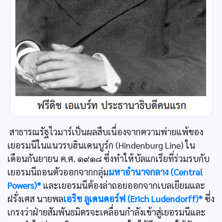
สาธารณรัฐไวมาร์เป็นผลสืบเนื่องจากความพ่ายแพ้ของ
เยอรมนีในแนวรบฮินเดนบูร์ก (Hindenburg Line) ใน
เดือนกันยายน ค.ศ. ๑๙๑๘ ซึ่งทำให้บัลแกเรียที่ร่วมรบกับ
เยอรมนีถอนตัวออกจากกลุ่ม
มหาอำนาจกลาง (Central
Powers)*
และเยอรมนีต้องล่าถอยออกจากเบลเยียมและ
ฝรั่งเศส นายพล
เอริช ลูเดนดอร์ฟ (Erich Ludendorff)*
ซึ่ง
เกรงว่าฝ่ายสัมพันธมิตรจะเคลื่อนกำลังเข้าสู่เยอรมนีและ