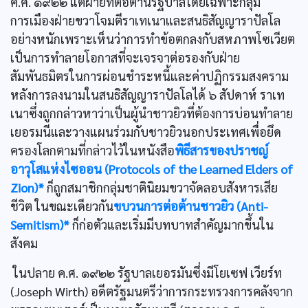
ค.ศ. ๑๙๒๒ แต่ฝ่ายที่ต่อต้านรัฐบาลโดยเฉพาะกลุ่ม
การเมืองฝ่ายขวาโจมตีราเทเนาและสนธิสัญญาราปัลโล
อย่างหนักเพราะเห็นว่าการทำข้อตกลงกับสหภาพโซเวียต
เป็นการทำลายโอกาสที่จะเจรจาต่อรองกับฝ่าย
สัมพันธมิตรในการผ่อนชำระหนี้และค่าปฏิกรรมสงคราม
หลังการลงนามในสนธิสัญญาราปัลโลได้ ๖ สัปดาห์ ราเท
เนาซึ่งถูกกล่าวหาว่าเป็นผู้นำชาวยิวที่ต้องการบ่อนทำลาย
เยอรมนีและวางแผนร่วมกับชาวยิวนอกประเทศเพื่อยึด
ครองโลกตามที่กล่าวไว้ในหนังสือ
พิธีสารของปราชญ์
อาวุโสแห่งไซออน (Protocols of the Learned Elders of
Zion)*
ก็ถูกสมาชิกกลุ่มชาตินิยมขวาจัดลอบสังหารเสีย
ชีวิต ในขณะเดียวกัน
ขบวนการต่อต้านชาวยิว (Anti-
Semitism)*
ก็ก่อตัวและเริ่มมีบทบาทสำคัญมากขึ้นใน
สังคม
ในปลาย ค.ศ. ๑๙๒๒ รัฐบาลเยอรมันซึ่งมีโยเซฟ เวียร์ท
(Joseph Wirth) อดีตรัฐมนตรีว่าการกระทรวงการคลังจาก