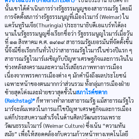
นั้นเขาได้ดำเนินการร่างรัฐธรรมนูญของสาธารณรัฐ โดยมี
การจัดตั้งสภาร่างรัฐธรรมนูญที่เมืองไวมาร์ (Weimar) ใน
แคว้นทูรินเจีย(Thuringia) ประธานาธิบดีเอแบร์ทได้ลง
นามในรัฐธรรมนูญซึ่งเรียกชื่อว่า รัฐธรรมนูญไวมาร์เมื่อวัน
ที่ ๑๑ สิงหาคม ค.ศ. ๑๙๑๙ สาธารณรัฐเยอรมันที่จัดตั้งขึ้น
นี้จึงมีชื่อเรียกกันทั่วไปว่าสาธารณรัฐไวมาร์ในช่วงปีแรก ๆ
สาธารณรัฐไวมาร์เผชิญกับปัญหาเศรษฐกิจและการเงินใน
ช่วงหลังสงครามและความไร้เสถียรภาพทางการเมือง
เนื่องจากพรรคการเมืองต่าง ๆ มักคำนึงถึงผลประโยชน์
เฉพาะหน้าของตนมากกว่าส่วนรวม ทั้งกลุ่มการเมืองฝ่าย
ซ้ายสุดโต่งและฝ่ายขวาสุดขั้วใน
สภาไรค์ชตาก
(Reichstag)*
ก็หาทางทำลายสาธารณรัฐ แม้สาธารณรัฐไว
มาร์จะล้มเหลวในการแก้ไขปัญหาเศรษฐกิจและการเมือง
แต่ก็ประสบความสำเร็จในด้านศิลปวัฒนธรรมเพราะ
วัฒนธรรมไวมาร์ (Weimar Culture) ซึ่งเน้น “ความทัน
สมัย” เพื่อให้สอดคล้องกับความก้าวหน้าทางเทคโนโลยี