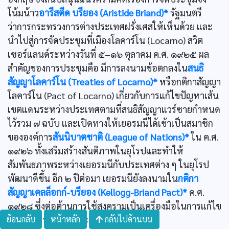
โน้มน้าว
อารีสตีด บรียอง (Aristide Briand)*
รัฐมนตรี
ว่าการกระทรวงการต่างประเทศฝรั่งเศสให้เห็นด้วย และ
นำไปสู่การจัดประชุมที่เมืองโลคาร์โน (Locarno) สวิต
เซอร์แลนด์ระหว่างวันที่ ๕–๑๖ ตุลาคม ค.ศ. ๑๙๒๕ ผล
สำคัญของการประชุมคือ มีการลงนามข้อตกลงใน
สนธิ
สัญญาโลคาร์โน (Treaties of Locarno)*
หรือกติกาสัญญา
โลคาร์โน (Pact of Locarno) เกี่ยวกับการแก้ไขปัญหาเส้น
เขตแดนระหว่างประเทศตามที่สนธิสัญญาแวร์ซายกำหนด
ไว้รวม ๗ ฉบับ และเปิดทางให้เยอรมนีได้เข้าเป็นสมาชิก
ขององค์การ
สันนิบาตชาติ (League of Nations)*
ใน ค.ศ.
๑๙๒๖ ทั้งเสริมสร้างสันติภาพในยุโรปและทำให้
สัมพันธภาพระหว่างเยอรมนีกับประเทศต่าง ๆ ในยุโรป
พัฒนาดีขึ้น อีก ๒ ปีต่อมา เยอรมนียังลงนามใน
กติกา
สัญญาเคลล็อกก์-บรียอง (Kellogg-Briand Pact)*
ค.ศ.
๑๙๒๘ ซึ่งต่อต้านการใช้สงครามเป็นเครื่องมือในการแก้ไข
ปัญหาความขัดแย้งระหว่างประเทศ
ย้อนกลับ
หน้าหลัก
กลับไปด้านบน