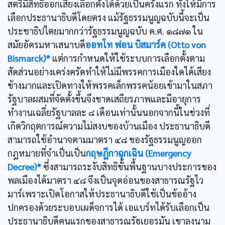
สตรีมีสิทธิออกเสียงเลือกตั้งได้ด้วยเป็นครั้งแรก ทั้งให้มีการ
เลือกประธานาธิบดีโดยตรง แม้รัฐธรรมนูญฉบับนี้จะเป็น
ประชาธิปไตยมากกว่ารัฐธรรมนูญฉบับ ค.ศ. ๑๘๗๑ ใน
สมัยอัครมหาเสนาบดี
ออทโท ฟอน บิสมาร์ค (Otto von
Bismarck)*
แต่การกำหนดให้ใช้ระบบการเลือกตั้งตาม
สัดส่วนอย่างเคร่งครัดทำให้ไม่มีพรรคการเมืองใดได้เสียง
ข้างมากและเปิดทางให้พรรคเล็กพรรคน้อยเข้ามาในสภา
รัฐบาลผสมที่จัดตั้งขึ้นจึงขาดเสถียรภาพและมีอายุการ
ทำงานเฉลี่ยรัฐบาลละ ๘ เดือนเท่านั้นนอกจากนี้ในช่วงที่
เกิดวิกฤตการณ์ความไม่สงบของบ้านเมือง ประธานาธิบดี
สามารถใช้อำนาจตามมาตรา ๔๘ ของรัฐธรรมนูญออก
กฎหมายที่จำเป็นเป็น
กฤษฎีกาฉุกเฉิน (Emergency
Decree)*
ซึ่งสามารถระงับสิทธิขั้นพื้นฐานบางประการของ
พลเมืองได้มาตรา ๔๘ จึงเป็นจุดอ่อนของสาธารณรัฐไว
มาร์เพราะเปิดโอกาสให้ประธานาธิบดีใช้เป็นข้ออ้าง
ปกครองด้วยระบอบเผด็จการได้ เอแบร์ทได้รับเลือกเป็น
ประธานาธิบดีคนแรกของสาธารณรัฐเยอรมัน เขาลงนาม