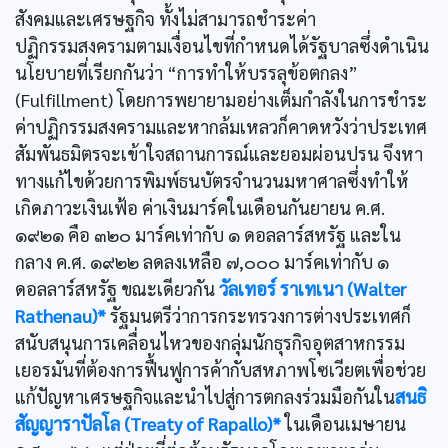
สังคมและเศรษฐกิจ ทั้งไม่สามารถชำระค่า
ปฏิกรรมสงครามตามเงื่อนไขที่กำหนดได้รัฐบาลซึ่งดำเนิน
นโยบายที่เรียกกันว่า “การทำให้บรรลุข้อตกลง”
(Fulfillment) โดยการพยายามอย่างเต็มกำลังในการชำระ
ค่าปฏิกรรมสงครามและหากล้มเหลวก็คาดหวังว่าประเทศ
สัมพันธมิตรจะเข้าใจสถานการณ์และยอมผ่อนปรน จึงหา
ทางแก้ไขด้วยการพิมพ์ธนบัตรจำนวนมหาศาลซึ่งทำให้
เกิดภาวะเงินเฟ้อ ค่าเงินมาร์คในเดือนกันยายน ค.ศ.
๑๙๒๑ คือ ๓๒๐ มาร์คเท่ากับ ๑ ดอลลาร์สหรัฐ และใน
กลาง ค.ศ. ๑๙๒๒ ลดลงเหลือ ๗,๐๐๐ มาร์คเท่ากับ ๑
ดอลลาร์สหรัฐ ขณะเดียวกัน
วัลเทอร์ ราเทเนา (Walter
Rathenau)*
รัฐมนตรีว่าการกระทรวงการต่างประเทศก็
สนับสนุนการเคลื่อนไหวของกลุ่มนักธุรกิจอุตสาหกรรม
เยอรมันที่ต้องการฟื้นฟูการค้ากับสหภาพโซเวียตเพื่อช่วย
แก้ปัญหาเศรษฐกิจและนำไปสู่การตกลงร่วมมือกันใน
สนธิ
สัญญาราปัลโล (Treaty of Rapallo)*
ในเดือนเมษายน