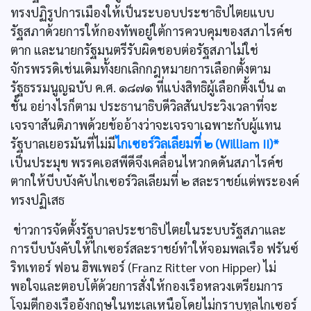
ทรงปฏิรูปการเมืองให้เป็นระบอบประชาธิปไตยแบบ
รัฐสภาด้วยการให้กองทัพอยู่ใต้การควบคุมของสภาไรค์ช
ตาก และนายกรัฐมนตรีรับผิดชอบต่อรัฐสภาไม่ใช่
จักรพรรดิเช่นเดิมทั้งยกเลิกกฎหมายการเลือกตั้งตาม
รัฐธรรมนูญฉบับ ค.ศ. ๑๘๗๑ ที่แบ่งสิทธิผู้เลือกตั้งเป็น ๓
ชั้น อย่างไรก็ตาม ประธานาธิบดีวิลสันประวิงเวลาที่จะ
เจรจาสันติภาพด้วยข้ออ้างว่าจะเจรจาเฉพาะกับผู้แทน
รัฐบาลเยอรมันที่ไม่มี
ไกเซอร์วิลเลียมที่ ๒ (William II)*
เป็นประมุข พรรคเอสพีดีจึงเคลื่อนไหวกดดันสภาไรค์ช
ตากให้บีบบังคับไกเซอร์วิลเลียมที่ ๒ สละราชย์แต่พระองค์
ทรงปฏิเสธ
ข่าวการจัดตั้งรัฐบาลประชาธิปไตยในระบบรัฐสภาและ
การบีบบังคับให้ไกเซอร์สละราชย์ทำให้จอมพลเรือ ฟรันซ์
ริทเทอร์ ฟอน ฮิพเพอร์ (Franz Ritter von Hipper) ไม่
พอใจและตอบโต้ด้วยการสั่งให้กองเรือหลวงเตรียมการ
โจมตีกองเรืออังกฤษในทะเลเหนือโดยไม่กราบทูลไกเซอร์