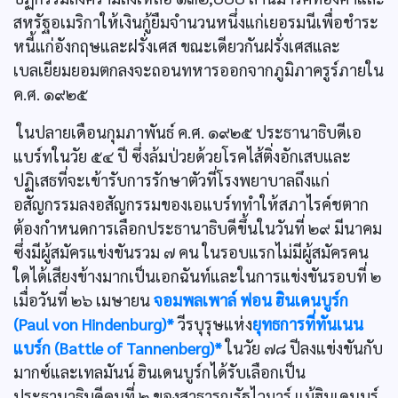
สหรัฐอเมริกาให้เงินกู้ยืมจำนวนหนึ่งแก่เยอรมนีเพื่อชำระ
หนี้แก่อังกฤษและฝรั่งเศส ขณะเดียวกันฝรั่งเศสและ
เบลเยียมยอมตกลงจะถอนทหารออกจากภูมิภาครูร์ภายใน
ค.ศ. ๑๙๒๕
ในปลายเดือนกุมภาพันธ์ ค.ศ. ๑๙๒๕ ประธานาธิบดีเอ
แบร์ทในวัย ๕๔ ปี ซึ่งล้มป่วยด้วยโรคไส้ติ่งอักเสบและ
ปฏิเสธที่จะเข้ารับการรักษาตัวที่โรงพยาบาลถึงแก่
อสัญกรรมลงอสัญกรรมของเอแบร์ททำให้สภาไรค์ชตาก
ต้องกำหนดการเลือกประธานาธิบดีขึ้นในวันที่ ๒๙ มีนาคม
ซึ่งมีผู้สมัครแข่งขันรวม ๗ คน ในรอบแรกไม่มีผู้สมัครคน
ใดได้เสียงข้างมากเป็นเอกฉันท์และในการแข่งขันรอบที่ ๒
เมื่อวันที่ ๒๖ เมษายน
จอมพลเพาล์ ฟอน ฮินเดนบูร์ก
(Paul von Hindenburg)*
วีรบุรุษแห่ง
ยุทธการที่ทันเนน
แบร์ก (Battle of Tannenberg)*
ในวัย ๗๘ ปีลงแข่งขันกับ
มากซ์และเทลมันน์ ฮินเดนบูร์กได้รับเลือกเป็น
ประธานาธิบดีคนที่ ๒ ของสาธารณรัฐไวมาร์ แม้ฮินเดนบูร์