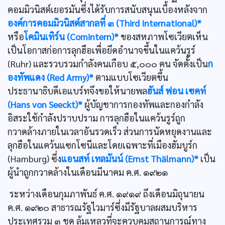
คอมมิวนิสต์เยอรมันซึ่งได้รับการสนับสนุนเบื้องหลังจาก
องค์การคอมมิวนิสต์สากลที่ ๓ (Third International)*
หรือ
โคมินเทิร์น (Comintern)*
ของสหภาพโซเวียตเห็น
เป็นโอกาสก่อการลุกฮือเพื่อยึดอำนาจขึ้นในแคว้นรูร์
(Ruhr) และรวบรวมกำลังคนเกือบ ๕,๐๐๐ คน จัดตั้งเป็น
ก
องทัพแดง (Red Army)*
ตามแบบโซเวียตขึ้น
ประธานาธิบดีเอแบร์ทจึงขอให้นายพล
ฮันส์ ฟอน เซคท์
(Hans von Seeckt)*
ผู้บัญชาการกองทัพและกองกำลัง
อิสระใช้กำลังปราบปราม การลุกฮือในแคว้นรูร์ถูก
กวาดล้างภายในเวลาอันรวดเร็ว ส่วนการนัดหยุดงานและ
ลุกฮือในแคว้นแซกโซนีและโดยเฉพาะที่เมืองฮัมบูร์ก
(Hamburg) ซึ่ง
แอนสท์ เทลมันน์ (Ernst Thälmann)*
เป็น
ผู้นำถูกกวาดล้างในเดือนมีนาคม ค.ศ. ๑๙๒๑
ระหว่างเดือนกุมภาพันธ์ ค.ศ. ๑๙๑๙ ถึงเดือนมิถุนายน
ค.ศ. ๑๙๒๐ สาธารณรัฐไวมาร์ซึ่งมีรัฐบาลผสมบริหาร
ประเทศรวม ๓ ชุด ล้มเหลวที่จะควบคุมสถานการณ์ทาง