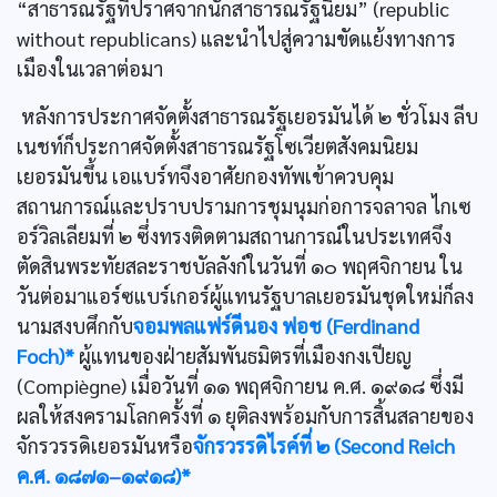
“สาธารณรัฐที่ปราศจากนักสาธารณรัฐนิยม” (republic
without republicans) และนำไปสู่ความขัดแย้งทางการ
เมืองในเวลาต่อมา
หลังการประกาศจัดตั้งสาธารณรัฐเยอรมันได้ ๒ ชั่วโมง ลีบ
เนชท์ก็ประกาศจัดตั้งสาธารณรัฐโซเวียตสังคมนิยม
เยอรมันขึ้น เอแบร์ทจึงอาศัยกองทัพเข้าควบคุม
สถานการณ์และปราบปรามการชุมนุมก่อการจลาจล ไกเซ
อร์วิลเลียมที่ ๒ ซึ่งทรงติดตามสถานการณ์ในประเทศจึง
ตัดสินพระทัยสละราชบัลลังก์ในวันที่ ๑๐ พฤศจิกายน ใน
วันต่อมาแอร์ซแบร์เกอร์ผู้แทนรัฐบาลเยอรมันชุดใหม่ก็ลง
นามสงบศึกกับ
จอมพลแฟร์ดีนอง ฟอช (Ferdinand
Foch)*
ผู้แทนของฝ่ายสัมพันธมิตรที่เมืองกงเปียญ
(Compiègne) เมื่อวันที่ ๑๑ พฤศจิกายน ค.ศ. ๑๙๑๘ ซึ่งมี
ผลให้สงครามโลกครั้งที่ ๑ ยุติลงพร้อมกับการสิ้นสลายของ
จักรวรรดิเยอรมันหรือ
จักรวรรดิไรค์ที่ ๒ (Second Reich
ค.ศ. ๑๘๗๑–๑๙๑๘)*