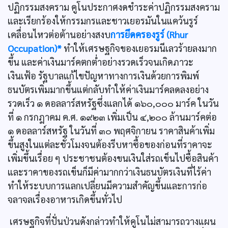
ปฏิกรรมสงคราม คูโนประกาศงดชำระค่าปฏิกรรมสงคราม
และเรียกร้องให้กรรมกรและชาวเยอรมันในแคว้นรูร์
เคลื่อนไหวต่อต้านอย่างสงบ
การยึดครองรูร์ (Rhur
Occupation)*
ทำให้เศรษฐกิจของเยอรมนีเลวร้ายลงมาก
ขึ้น และค่าเงินมาร์คตกต่ำอย่างรวดเร็วจนเกิดภาวะ
เงินเฟ้อ รัฐบาลแก้ไขปัญหาทางการเงินด้วยการพิมพ์
ธนบัตรเพิ่มมากขึ้นแต่กลับทำให้ค่าเงินมาร์คลดลงอย่าง
รวดเร็ว ๑ ดอลลาร์สหรัฐซึ่งแลกได้ ๑๖๐,๐๐๐ มาร์ค ในวัน
ที่ ๑ กรกฎาคม ค.ศ. ๑๙๒๓ เพิ่มเป็น ๔,๒๐๐ ล้านมาร์คต่อ
๑ ดอลลาร์สหรัฐ ในวันที่ ๓๐ พฤศจิกายน ราคาสินค้าเพิ่ม
ขึ้นสูงในแต่ละชั่วโมงจนต้องรีบหาซื้อของก่อนที่ราคาจะ
เพิ่มขึ้นเรื่อย ๆ ประชาชนต้องขนเงินใส่รถเข็นไปซื้อสินค้า
และราคาของรถเข็นก็มีค่ามากกว่าเงินธนบัตรเงินที่ไร้ค่า
ทำให้ระบบการแลกเปลี่ยนมีความสำคัญขึ้นและการก่อ
จลาจลเรื่องอาหารเกิดขึ้นทั่วไป
เศรษฐกิจที่ปั่นป่วนดังกล่าวทำให้คูโนไม่สามารถวางแผน