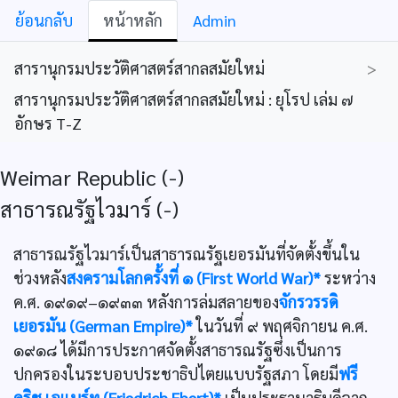
ย้อนกลับ
หน้าหลัก
Admin
สารานุกรมประวัติศาสตร์สากลสมัยใหม่
>
สารานุกรมประวัติศาสตร์สากลสมัยใหม่ : ยุโรป เล่ม ๗
อักษร T-Z
Weimar Republic (-)
สาธารณรัฐไวมาร์ (-)
สาธารณรัฐไวมาร์เป็นสาธารณรัฐเยอรมันที่จัดตั้งขึ้นใน
ช่วงหลัง
สงครามโลกครั้งที่ ๑ (First World War)*
ระหว่าง
ค.ศ. ๑๙๑๙–๑๙๓๓ หลังการล่มสลายของ
จักรวรรดิ
เยอรมัน (German Empire)*
ในวันที่ ๙ พฤศจิกายน ค.ศ.
๑๙๑๘ ได้มีการประกาศจัดตั้งสาธารณรัฐซึ่งเป็นการ
ปกครองในระบอบประชาธิปไตยแบบรัฐสภา โดยมี
ฟรี
ดริช เอแบร์ท (Friedrich Ebert)*
เป็นประธานาธิบดีจาก