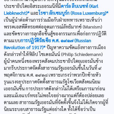
ประชาธิปไตยอิสระเยอรมนีที่มี
คาร์ล ลีบเนชท์ (Karl
Liebknecht)*
และ
โรซา ลักเซมบูร์ก (Rosa Luxemburg)*
เป็นผู้นำต่อต้านการร่วมมือกับฝ่ายทหารเพราะเห็นว่า
พรรคเอสพีดีทรยศต่ออุดมการณ์ลัทธิมากซ์ (Marxism)
และขัดขวางการลุกฮือขึ้นสู้ของกรรมกรเพื่อก่อการปฏิวัติ
ตามแบบ
การปฏิวัติรัสเซีย ค.ศ. ๑๙๑๗ (Russian
Revolution of 1917)*
ปัญหาความขัดแย้งทางการเมือง
ดังกล่าวทำให้ฟิลิป ไชเดอมันน์ (Philip Schiedemann)
ผู้นำคนหนึ่งของพรรคสังคมประชาธิปไตยเยอรมันข้าง
มากรีบประกาศจัดตั้งสาธารณรัฐเยอรมันขึ้นในวันที่ ๙
พฤศจิกายน ค.ศ. ๑๙๑๘ เพราะเกรงว่าพวกปีกซ้ายหัว
รุนแรงจะประกาศจัดตั้งสาธารณรัฐโซเวียตสังคมนิยม
เยอรมันขึ้น การประกาศดังกล่าวไม่ได้เตรียมการมาก่อน
และแม้เอแบร์ทจะไม่พอใจอย่างมากแต่ก็ต้องปล่อยเลย
ตามเลย สาธารณรัฐเยอรมันที่จัดตั้งขึ้นจึงไม่ได้เกิดจากผู้ที่
นิยมระบอบสาธารณรัฐแต่อย่างใด ทั้งได้ชื่อว่าเป็น