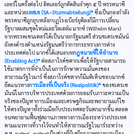
เลอร์ในครั้งต่อไป ฮิตเลอร์ถูกตัดสินจำคุก ๕ ปี พรรคนาซี
และหน่วย
เอสเอ (SA–Sturmabteilung)*
ซึ่งเป็นกองกำลัง
พรรคนาซีถูกยุบหลังกบฏโรงเบียร์ยุติลงก็มีการเปลี่ยน
รัฐบาลผสมชุดใหม่และวิลเฮล์ม มากซ์ (Wilhelm Marx)
จากพรรคเซนเตอร์ได้เป็นนายกรัฐมนตรี ส่วนชเตรเซมันน์
ยังคงดำรงตำแหน่งรัฐมนตรีว่าการกระทรวงการต่าง
ประเทศต่อไป มากซ์ได้เสนอบท
กฎหมายที่ให้อำนาจ
(Enabling Act)*
ต่อสภาไรค์ชตากเพื่อให้รัฐบาลสามารถ
ใช้มาตรการที่จำเป็นในการรักษาความมั่นคงของ
สาธารณรัฐไวมาร์ ซึ่งสภาไรค์ชตากก็มีมติเห็นชอบมากซ์
ยึดแนวทาง
การเมืองที่เป็นจริง (Realpolitik)*
ของชเตรเซ
มันน์ในการบริหารประเทศด้วยการยอมรับภาวะความเป็น
จริงของปัญหาการเมืองและเศรษฐกิจและพยายามแก้ไข
ให้ตรงปัญหาทั้งร่วมมือกับประเทศตะวันตกมากขึ้น ตลอด
จนพยายามฟื้นฟูสถานภาพทางการเมืองระหว่างประเทศ
ตามแนวทางที่วางไว้จนทำให้สาธารณรัฐไวมาร์ระหว่าง
ค.ศ. ๑๙๒๔–๑๙๒๙เป็นช่วงที่มีเสถียรภาพทางการเมือง