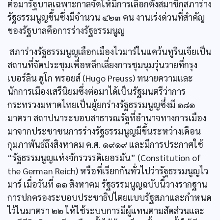
ต่อมารัฐบาลเฉพาะกาลจัดให้มีการเลือกตั้งสมาชิกสภาร่าง
รัฐธรรมนูญขึ้นซึ่งมีจำนวน ๔๒๓ คน งานเร่งด่วนที่สำคัญ
ของรัฐบาลคือการร่างรัฐธรรมนูญ
สภาร่างรัฐธรรมนูญเลือกเมืองไวมาร์ในแคว้นทูรินเจียเป็น
สถานที่จัดประชุมเพื่อหลีกเลี่ยงการชุมนุมวุ่นวายที่กรุง
เบอร์ลิน ฮูโก พรอยส์ (Hugo Preuss) ทนายความและ
นักการเมืองเสรีนิยมซึ่งต่อมาได้เป็นรัฐมนตรีว่าการ
กระทรวงมหาดไทยเป็นผู้ยกร่างรัฐธรรมนูญซึ่งมี ๑๘๑
มาตรา สถาปนาระบอบสาธารณรัฐที่อำนาจทางการเมือง
มาจากประชาชนการร่างรัฐธรรมนูญมีขึ้นระหว่างเดือน
กุมภาพันธ์ถึงสิงหาคม ค.ศ. ๑๙๑๙ และมีการประกาศใช้
“รัฐธรรมนูญแห่งจักรวรรดิเยอรมัน” (Constitution of
the German Reich) หรือที่เรียกกันทั่วไปว่ารัฐธรรมนูญไว
มาร์ เมื่อวันที่ ๑๑ สิงหาคม รัฐธรรมนูญฉบับนี้วางรากฐาน
การปกครองระบอบประชาธิปไตยแบบรัฐสภาและกำหนด
ไว้ในมาตรา ๒๒ ให้ใช้ระบบการมีผู้แทนตามสัดส่วนและ