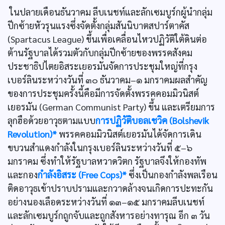
ในปลายเดือนธันวาคม ลีบเนชท์และลักเซมบูร์กผู้นำกลุ่ม
ปีกซ้ายหัวรุนแรงซึ่งจัดตั้งกลุ่มสันนิบาตสปาร์ตาคัส
(Spartacus League) ขึ้นเพื่อเคลื่อนไหวปฏิวัติใต้ดินต่อ
ต้านรัฐบาลได้รวมตัวกับกลุ่มปีกซ้ายของพรรคสังคม
ประชาธิปไตยอิสระเยอรมันจัดการประชุมใหญ่ที่กรุง
เบอร์ลินระหว่างวันที่ ๓๐ ธันวาคม–๑ มกราคมผลสำคัญ
ของการประชุมครั้งนี้คือมีการจัดตั้งพรรคคอมมิวนิสต์
เยอรมัน (German Communist Party) ขึ้น และเตรียมการ
ลุกฮือด้วยอาวุธตามแบบ
การปฏิวัติบอลเชวิค (Bolshevik
Revolution)*
พรรคคอมมิวนิสต์เยอรมันได้จัดการเดิน
ขบวนสำแดงกำลังในกรุงเบอร์ลินระหว่างวันที่ ๕–๖
มกราคม ซึ่งทำให้รัฐบาลหวาดวิตก รัฐบาลจึงให้กองทัพ
และกอง
กำลังอิสระ (Free Cops)*
ซึ่งเป็นกองกำลังพลเรือน
ติดอาวุธเข้าปราบปรามและกวาดล้างจนเกิดการปะทะกัน
อย่างนองเลือดระหว่างวันที่ ๑๓–๑๕ มกราคมลีบเนชท์
และลักเซมบูร์กถูกจับและถูกสังหารอย่างทารุณ อีก ๓ วัน