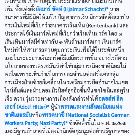
เต็มหน่วย เขาควบคุมงบประมาณรายจ่ายและเก็บภาษี
เพิ่ม ทั้งแต่งตั้ง
ยัลมาร์ ชัคท์ (Hjalmar Schacht)*
นาย
ธนาคารที่มีฝีมือให้แก้ไขปัญหาการเงิน มีการจัดตั้งสถาบัน
การเงินใหม่ที่เรียกว่าธนาคารเรินเทิน (Rentenbank) และ
ประกาศใช้เงินมาร์คใหม่ที่เรียกว่าเรินเทินมาร์ค โดย ๑
เรินเทินมาร์คมีค่าเท่ากับ ๑ พันล้านมาร์คเก่า เงินมาร์ค
ใหม่ทำให้สามารถควบคุมภาวะเงินเฟ้อได้ในระดับหนึ่ง
และในระยะยาวเงินมาร์คก็มีเสถียรภาพขึ้น อย่างไรก็ตาม
นโยบายของชเตรเซมันน์ทำให้กลุ่มการเมืองชาตินิยมไม่
พอใจเพราะเห็นว่าเป็นการยอมจำนนต่อฝรั่งเศสกลุ่ม
การเมืองฝ่ายซ้ายก็เคลื่อนไหวเตรียมการยึดอำนาจในเขต
ไรน์ลันด์และฝ่ายคอมมิวนิสต์ลุกฮือขึ้นที่แซกโซนีและทูริน
เจีย ความวุ่นวายทางการเมืองดังกล่าวทำให้
อดอล์ฟ ฮิต
เลอร์ (Adolf Hitler)*
ผู้นำ
พรรคแรงงานสังคมนิยมแห่ง
ชาติเยอรมัน
หรือ
พรรคนาซี (National Socialist German
Workers Party; Nazi Party)*
ซึ่งจัดตั้งขึ้นใน ค.ศ. ๑๙๒๑
และมีฐานอำนาจที่เมืองมิวนิกจัดชุมนุมต่อต้านรัฐบาลของ