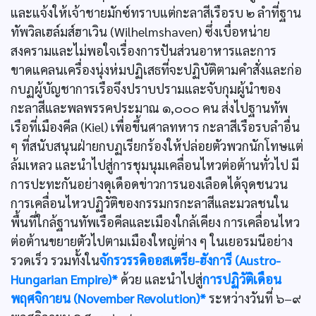
และแจ้งให้เจ้าชายมักซ์ทราบแต่กะลาสีเรือรบ ๒ ลำที่ฐาน
ทัพวิลเฮล์มส์ฮาเวิน (Wilhelmshaven) ซึ่งเบื่อหน่าย
สงครามและไม่พอใจเรื่องการปันส่วนอาหารและการ
ขาดแคลนเครื่องนุ่งห่มปฏิเสธที่จะปฏิบัติตามคำสั่งและก่อ
กบฏผู้บัญชาการเรือจึงปราบปรามและจับกุมผู้นำของ
กะลาสีและพลพรรคประมาณ ๑,๐๐๐ คน ส่งไปฐานทัพ
เรือที่เมืองคีล (Kiel) เพื่อขึ้นศาลทหาร กะลาสีเรือรบลำอื่น
ๆ ที่สนับสนุนฝ่ายกบฏเรียกร้องให้ปล่อยตัวพวกนักโทษแต่
ล้มเหลว และนำไปสู่การชุมนุมเคลื่อนไหวต่อต้านทั่วไป มี
การปะทะกันอย่างดุเดือดข่าวการนองเลือดได้จุดชนวน
การเคลื่อนไหวปฏิวัติของกรรมกรกะลาสีและมวลชนใน
พื้นที่ใกล้ฐานทัพเรือคีลและเมืองใกล้เคียง การเคลื่อนไหว
ต่อต้านขยายตัวไปตามเมืองใหญ่ต่าง ๆ ในเยอรมนีอย่าง
รวดเร็ว รวมทั้งใน
จักรวรรดิออสเตรีย-ฮังการี (Austro-
Hungarian Empire)*
ด้วย และนำไปสู่
การปฏิวัติเดือน
พฤศจิกายน (November Revolution)*
ระหว่างวันที่ ๖–๙