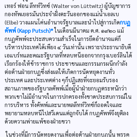
เทอร์ ฟอน ลึทท์วิทซ์ (Walter von Lüttwitz) ผู้บัญชาการ
กองทัพเยอรมันประจำฝั่งตะวันออกของแม่น้ำเอลเบ
(Elbe) วางแผนโค่นอำนาจรัฐบาลและนำไปสู่การเกิด
กบฏ
คัพพ์ (Kapp Putsch)*
ในเดือนมีนาคม ค.ศ. ๑๙๒๐ แม้
กบฏคัพพ์จะประสบความสำเร็จในการยึดอำนาจแต่ก็
บริหารประเทศได้เพียง ๔ วันเท่านั้น เพราะประธานาธิบดี
เอแบร์ทและคณะรัฐบาลที่หลบหนีออกจากกรุงเบอร์ลินได้
เรียกร้องให้ข้าราชการ ประชาชนและกรรมกรผนึกกำลัง
ต่อต้านฝ่ายกบฏซึ่งส่งผลให้เกิดการนัดหยุดงานทั่ว
ประเทศ และประเทศต่าง ๆก็ปฏิเสธที่จะยอมรับรอง
สถานภาพของรัฐบาลคัพพ์เมื่อผู้นำฝ่ายกบฏตระหนักว่า
พวกเขาไม่มีอำนาจในการปกครองทั้งขาดประสบการณ์ใน
การบริหาร ทั้งคัพพ์และนายพลลึทท์วิทซ์ก็ถอดใจและ
พยายามหลบหนีไปสวีเดนแต่ถูกจับได้ กบฏคัพพ์จึงยุติลง
ด้วยความพ่ายแพ้ของฝ่ายขวา
ในช่วงที่มีการนัดหยุดงานเพื่อต่อต้านฝ่ายกบฏนั้น พรรค