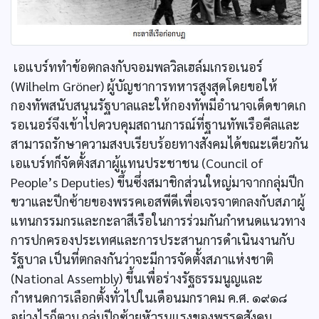
เอแบร์ททำข้อตกลงกับจอมพลวิลเฮล์มเกรอเนอร์
(Wilhelm Gröner) ผู้บัญชาการทหารสูงสุดโดยขอให้
กองทัพสนับสนุนรัฐบาลและให้กองทัพมีอำนาจเด็ดขาดเก
รอเนอร์จึงเข้าไปควบคุมสถานการณ์ที่ฐานทัพเรือคีลและ
สามารถรักษาความสงบเรียบร้อยทางสังคมได้ขณะเดียวกัน
เอแบร์ทก็จัดตั้งสภาผู้แทนประชาชน (Council of
People’s Deputies) ขึ้นซึ่งสมาชิกส่วนใหญ่มาจากกลุ่มปีก
ขวาและปีกซ้ายของพรรคเอสพีดีเพื่อเจรจาตกลงกับสภาผู้
แทนกรรมกรและกะลาสีเรือในการร่วมกันกำหนดแนวทาง
การปกครองประเทศและการประสานการดำเนินงานกับ
รัฐบาล เป็นที่ตกลงกันว่าจะมีการจัดตั้งสภาแห่งชาติ
(National Assembly) ขึ้นเพื่อร่างรัฐธรรมนูญและ
กำหนดการเลือกตั้งทั่วไปในเดือนมกราคม ค.ศ. ๑๙๑๘
อย่างไรก็ตาม กลุ่มปีกซ้ายหัวรุนแรงของพรรคสังคม