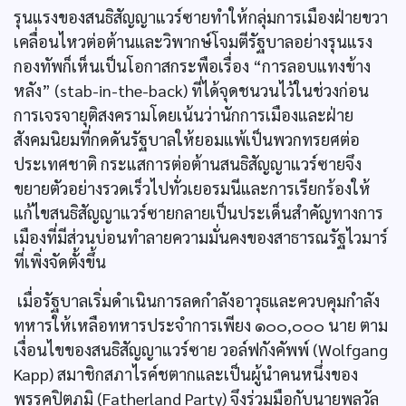
รุนแรงของสนธิสัญญาแวร์ซายทำให้กลุ่มการเมืองฝ่ายขวา
เคลื่อนไหวต่อต้านและวิพากษ์โจมตีรัฐบาลอย่างรุนแรง
กองทัพก็เห็นเป็นโอกาสกระพือเรื่อง “การลอบแทงข้าง
หลัง” (stab-in-the-back) ที่ได้จุดชนวนไว้ในช่วงก่อน
การเจรจายุติสงครามโดยเน้นว่านักการเมืองและฝ่าย
สังคมนิยมที่กดดันรัฐบาลให้ยอมแพ้เป็นพวกทรยศต่อ
ประเทศชาติ กระแสการต่อต้านสนธิสัญญาแวร์ซายจึง
ขยายตัวอย่างรวดเร็วไปทั่วเยอรมนีและการเรียกร้องให้
แก้ไขสนธิสัญญาแวร์ซายกลายเป็นประเด็นสำคัญทางการ
เมืองที่มีส่วนบ่อนทำลายความมั่นคงของสาธารณรัฐไวมาร์
ที่เพิ่งจัดตั้งขึ้น
เมื่อรัฐบาลเริ่มดำเนินการลดกำลังอาวุธและควบคุมกำลัง
ทหารให้เหลือทหารประจำการเพียง ๑๐๐,๐๐๐ นาย ตาม
เงื่อนไขของสนธิสัญญาแวร์ซาย วอล์ฟกังคัพพ์ (Wolfgang
Kapp) สมาชิกสภาไรค์ชตากและเป็นผู้นำคนหนึ่งของ
พรรคปิตุภูมิ (Fatherland Party) จึงร่วมมือกับนายพลวัล