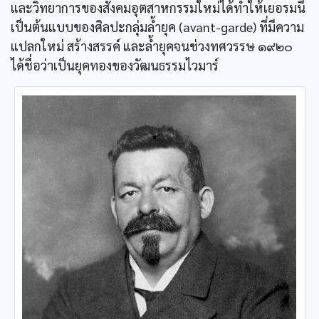
และวิทยาการของสังคมอุตสาหกรรมใหม่ได้ทำให้เยอรมนี
เป็นต้นแบบของศิลปะกลุ่มล้ำยุค (avant-garde) ที่มีความ
แปลกใหม่ สร้างสรรค์ และล้ำยุคจนช่วงทศวรรษ ๑๙๒๐
ได้ชื่อว่าเป็นยุคทองของวัฒนธรรมไวมาร์