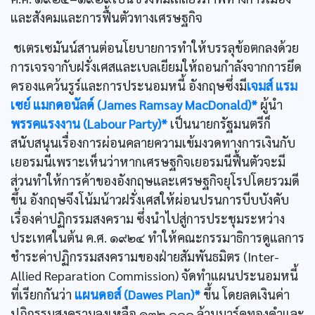
และสังคมและการฟื้นตัวทางเศรษฐกิจ
ชเตรเซมันน์สานต่อนโยบายการทำให้บรรลุข้อตกลงด้วย
การเจรจากับฝรั่งเศสและเบลเยียมให้ถอนกำลังจากการยึด
ครองแคว้นรูร์และการประนอมหนี้ อังกฤษซึ่งมี
เจมส์ แรม
เซย์ แมกดอนัลด์ (James Ramsay MacDonald)*
ผู้นำ
พรรคแรงงาน (Labour Party)*
เป็นนายกรัฐมนตรีก็
สนับสนุนเรื่องการผ่อนคลายความเข้มงวดทางการเงินกับ
เยอรมนีเพราะเห็นว่าหากเศรษฐกิจเยอรมนีฟื้นตัวจะมี
ส่วนทำให้การค้าของอังกฤษและเศรษฐกิจยุโรปโดยรวมดี
ขึ้น อังกฤษจึงโน้มน้าวฝรั่งเศสให้ผ่อนปรนการบีบบังคับ
เรื่องค่าปฏิกรรมสงคราม ซึ่งนำไปสู่การประชุมระหว่าง
ประเทศในต้น ค.ศ. ๑๙๒๔ ทำให้คณะกรรมาธิการดูแลการ
ชำระค่าปฏิกรรมสงครามของฝ่ายสัมพันธมิตร (Inter-
Allied Reparation Commission) จัดทำแผนประนอมหนี้
ที่เรียกกันว่า
แผนดอส์ (Dawes Plan)*
ขึ้น โดยลดเงินค่า
ปฏิกรรมสงครามลงเหลือ ๑๓๒,๐๐๐ ล้านมาร์คทองคำและ