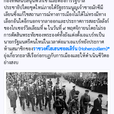
กองทัพสนับสนุนพวกเขาและต้องการรัฐบาล
ประชาธิปไตยชุดใหม่ภายใต้รัฐธรรมนูญเจ้าชายมักซีมี
เลียนซึ่งแก้ไขสถานการณ์ทางการเมืองไม่ได้ไม่ทรงมีทาง
เลือกอันใดอีกนอกจากลาออกและประกาศการสละบัลลังก์
ของไกเซอร์วิลเลียมที่ ๒ ในวันที่ ๙ พฤศจิกายนโดยไม่รอ
การตัดสินพระทัยของพระองค์ทั้งยังแต่งตั้งเอแบร์ทเป็น
นายกรัฐมนตรีคนใหม่ในเวลาต่อมาเอแบร์ทยังประกาศ
ห้ามสมาชิกของ
ราชวงศ์โฮเฮนซอลเลิร์น (Hohenzollern)*
ยุ่งเกี่ยวกะลาสีเรือก่อกบฏกับการเมืองและให้ดำเนินซีวิตอ
ย่างสงบ