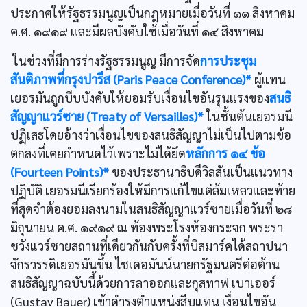
ประกาศให้รัฐธรรมนูญเป็นกฎหมายเมื่อวันที่ ๑๑ สิงหาคม
ค.ศ. ๑๙๑๙ และมีผลบังคับใช้เมื่อวันที่ ๑๔ สิงหาคม
ในช่วงที่มีการร่างรัฐธรรมนูญ มีการจัด
การประชุม
สันติภาพที่กรุงปารีส (Paris Peace Conference)*
ผู้แทน
เยอรมันถูกบีบบังคับให้ยอมรับเงื่อนไขอันรุนแรงของ
สนธิ
สัญญาแวร์ซาย (Treaty of Versailles)*
ในชั้นต้นเยอรมนี
ปฏิเสธโดยอ้างว่าเงื่อนไขของสนธิสัญญาไม่เป็นไปตามข้อ
ตกลงที่เคยกำหนดไว้เพราะไม่ได้ยึด
หลักการ ๑๔ ข้อ
(Fourteen Points)*
ของประธานาธิบดีวิลสันเป็นแนวทาง
ปฏิบัติ เยอรมนีเรียกร้องให้มีการแก้ไขแต่ล้มเหลวและท้าย
ที่สุดจำต้องยอมลงนามในสนธิสัญญาแวร์ซายเมื่อวันที่ ๒๘
มิถุนายน ค.ศ. ๑๙๑๙ ณ ท้องพระโรงห้องกระจก พระรา
ชวังแวร์ซายสถานที่เดียวกันกับครั้งที่บิสมาร์คได้สถาปนา
จักรวรรดิเยอรมันขึ้น ไชเดอมันน์นายกรัฐมนตรีต่อต้าน
สนธิสัญญาฉบับนี้ด้วยการลาออกและกุสทาฟ เบาเออร์
(Gustav Bauer) เข้าดำรงตำแหน่งสืบแทน เงื่อนไขอัน