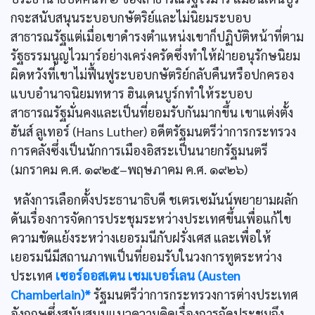
กจะสนับสนุนระบอบกษัตริย์และไม่นิยมระบอบ
สาธารณรัฐแต่เมื่อเขาดำรงตำแหน่งเขาก็ปฏิบัติหน้าที่ตาม
รัฐธรรมนูญไวมาร์อย่างเคร่งครัดซึ่งทำให้ฝ่ายอนุรักษนิยม
ผิดหวังที่เขาไม่ฟื้นฟูระบอบกษัตริย์กลับคืนหรือปกครอง
แบบอำนาจนิยมทหาร ฮินเดนบูร์กทำให้ระบอบ
สาธารณรัฐมั่นคงและเป็นที่ยอมรับกันมากขึ้น เขาแต่งตั้ง
ฮันส์ ลูเทอร์ (Hans Luther) อดีตรัฐมนตรีว่าการกระทรวง
การคลังซึ่งเป็นนักการเมืองอิสระเป็นนายกรัฐมนตรี
(มกราคม ค.ศ. ๑๙๒๕–พฤษภาคม ค.ศ. ๑๙๒๖)
หลังการเลือกตั้งประธานาธิบดี ชเตรเซมันน์พยายามผลัก
ดันเรื่องการจัดการประชุมระหว่างประเทศขึ้นเพื่อแก้ไข
ความขัดแย้งระหว่างเยอรมนีกับฝรั่งเศส และเพื่อให้
เยอรมนีมีสถานภาพเป็นที่ยอมรับในวงการทูตระหว่าง
ประเทศ
เซอร์ออสเตน เชมเบอร์เลน (Austen
Chamberlain)*
รัฐมนตรีว่าการกระทรวงการต่างประเทศ
อังกฤษซึ่งสนับสนุนแนวความคิดเรื่องการจัดประชุมจึง