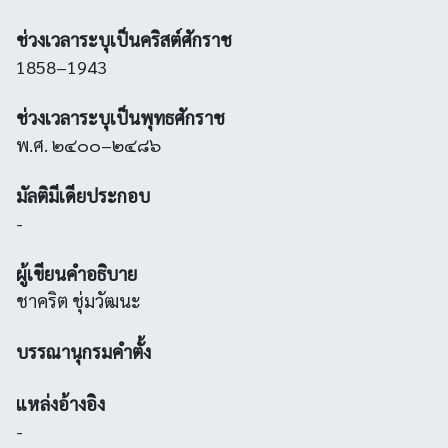
ช่วงเวลาระบุเป็นคริสต์ศักราช
1858–1943
ช่วงเวลาระบุเป็นพุทธศักราช
พ.ศ. ๒๔๐๐–๒๔๘๖
มัลติมีเดียประกอบ
-
ผู้เขียนคำอธิบาย
ชาคริต ชุ่มวัฒนะ
บรรณานุกรมคำตั้ง
แหล่งอ้างอิง
-