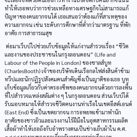
ทำให้เธอพบว่าการช่วยเหลือทางเศรษฐกิจไม่สามารถแก้
ปัญหาของคนยากจนได้ เธอเสนอว่าต้องแก้ที่สาเหตุของ
ความยากจน เช่น ระดับการศึกษาที่ต่ำกว่ามาตรฐาน ที่พัก
อาศัย การสาธารณสุข
ต่อมาเว็บบ์ไปช่วยเก็บข้อมูลให้แก่งานสำรวจเรื่อง “ชีวิต
และงานของประชาชนในกรุงลอนดอน” (Life and
Labour of the People in London) ของชาลส์บูท
(CharlesBooth) เจ้าของบริษัทเดินเรือกลไฟส่งสินค้าข้าม
ทวีปและนักปฏิรูปสังคมคนสำคัญซึ่งเป็นญาติของเธอ บูท
เก็บข้อมูลเกี่ยวกับค่าครองชีพของคนยากจนด้วยการลงพื้น
ที่ไปสำรวจแหล่งสลัมต่าง ๆ ในกรุงลอนดอน ส่วนเว็บบ์ได้
รับมอบหมายให้สำรวจชีวิตคนงานท่าเรือในเขตอีสต์เอนด์
(East End) ซึ่งเป็นเขตยากจน การอพยพเข้ามาพำนัก
อาศัยของชาวยิวและแรงงานไร้ฝีมือในอุตสาหกรรมผลิต
เสื้อผ้าทำให้เธอถึงกับอำพรางตนเป็นช่างเย็บผ้าใน ค.ศ.
๑๘๘๘ ผลงานของเธอเกี่ยวกับกรรมกรท่าเรือและ