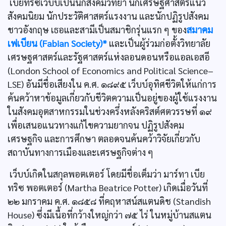
เบียทริซเว็บบ์เป็นนักสังคมวิทยา นักเศรษฐศาสตร์แนว
สังคมนิยม นักประวัติศาสตร์แรงงาน และนักปฏิรูปสังคม
ชาวอังกฤษ เธอและสามีเป็นสมาชิกรุ่นแรก ๆ ของ
สมาคม
เฟเบียน (Fabian Society)*
และเป็นผู้ร่วมก่อตั้งวิทยาลัย
เศรษฐศาสตร์และรัฐศาสตร์แห่งลอนดอนหรือแอลเอสอี
(London School of Economics and Political Science–
LSE) อันมีชื่อเสียงใน ค.ศ. ๑๘๙๕ เว็บบ์อุทิศชีวิตให้แก่การ
ค้นคว้าหาข้อมูลเกี่ยวกับชีวิตความเป็นอยู่ของผู้ใช้แรงงาน
ในสังคมอุตสาหกรรมในช่วงครึ่งหลังคริสต์ศตวรรษที่ ๑๙
เพื่อเสนอแนวทางแก้ไขความยากจน ปฏิรูปสังคม
เศรษฐกิจ และการศึกษา ตลอดจนค้นคว้าวิจัยเกี่ยวกับ
สถาบันทางการเมืองและเศรษฐกิจต่าง ๆ
เว็บบ์เกิดในสกุลพอตเตอร์ โดยมีชื่อเต็มว่า มาร์ทา เบีย
ทริซ พอตเตอร์ (Martha Beatrice Potter) เกิดเมื่อวันที่
๒๒ มกราคม ค.ศ. ๑๘๕๘ ที่คฤหาสน์สแตนดิช (Standish
House) ซึ่งมีเนื้อที่กว้างใหญ่กว่า ๗๕ ไร่ ในหมู่บ้านสแตน