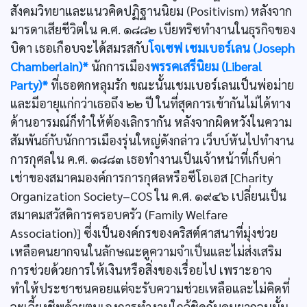
สังคมวิทยาและแนวคิดปฏิฐานนิยม (Positivism) หลังจาก
มารดาเสียชีวิตใน ค.ศ. ๑๘๘๒ เบียทริซทำงานในธุรกิจของ
บิดา เธอเกือบจะได้สมรสกับ
โจเซฟ เชมเบอร์เลน (Joseph
Chamberlain)*
นักการเมือง
พรรคเสรีนิยม (Liberal
Party)*
ที่เธอตกหลุมรัก ขณะนั้นเชมเบอร์เลนเป็นพ่อม่าย
และมีอายุแก่กว่าเธอถึง ๒๒ ปี ในที่สุดการเข้ากันไม่ได้ทาง
ด้านอารมณ์ก็ทำให้ต้องเลิกรากัน หลังจากผิดหวังในความ
สัมพันธ์กับนักการเมืองรุ่นใหญ่ดังกล่าว เว็บบ์หันไปทำงาน
การกุศลใน ค.ศ. ๑๘๘๓ เธอทำงานเป็นเจ้าหน้าที่เก็บค่า
เช่าของสมาคมองค์การการกุศลหรือซีโอเอส [Charity
Organization Society–COS ใน ค.ศ. ๑๙๔๖ เปลี่ยนเป็น
สมาคมสวัสดิการครอบครัว (Family Welfare
Association)] ซึ่งเป็นองค์กรของคริสต์ศาสนาที่มุ่งช่วย
เหลือคนยากจนในลักษณะดูความจำเป็นและไม่ส่งเสริม
การช่วยด้วยการให้เงินหรือสิ่งของเรื่อยไป เพราะอาจ
ทำให้ประชาชนคอยแต่จะรับความช่วยเหลือและไม่คิดที่
จะเลี้ยงชีพด้วยตนเองการทำงานใกล้ชิดกับคนยากจนนั้น