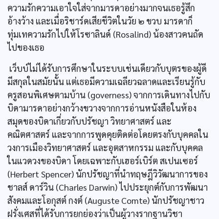
ความรักความเอาใจใส่จากมารดาอย่างมากจนเธอรู้สึก
อ้างว้าง และเมื่อริชาร์ดเสียชีวิตในวัย ๒ ขวบ มารดาก็
ทุ่มเทความรักไปให้โรซาลินด์ (Rosalind) น้องสาวคนถัด
ไปของเธอ
เว็บบ์ไม่ได้รับการศึกษาในระบบเช่นเดียวกับบุตรของผู้ดี
มีสกุลในสมัยนั้น แต่เธอมีความเฉลียวฉลาดและเรียนรู้กับ
ครูสอนพิเศษตามบ้าน (governess) จากการเดินทางไปกับ
บิดามารดาอย่างกว้างขวางจากการอ่านหนังสือในห้อง
สมุดของบิดาเกี่ยวกับปรัชญา วิทยาศาสตร์ และ
คณิตศาสตร์ และจากการพูดคุยติดต่อโดยตรงกับบุคคลใน
วงการเมืองวิทยาศาสตร์ และอุตสาหกรรม และกับบุคคล
ในแวดวงของบิดา โดยเฉพาะกับเฮอร์เบิร์ต สเปนเซอร์
(Herbert Spencer) นักปรัชญาที่นำทฤษฎีวิวัฒนาการของ
ชาลส์ ดาร์วิน (Charles Darwin) ไปประยุกต์กับการพัฒนา
สังคมและโอกุสต์ กงต์ (Auguste Comte) นักปรัชญาชาว
ฝรั่งเศสที่ได้รับการยกย่องว่าเป็นผู้วางรากฐานวิชา