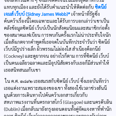
แทบทุกเมือง และยังได้รับคำแนะนำให้ติดต่อกับ
ซิดนีย์
เจมส์ เว็บบ์ (Sidney James Webb)*
เจ้าหน้าที่รัฐซึ่ง
ค้นคว้าเรื่องนี้โดยเฉพาะและได้รับการบอกเล่าว่าเขาเป็น
คลังข้อมูลซิดนีย์ เว็บบ์เป็นนักสังคมนิยมและสมาชิกก่อตั้ง
ของสมาคมเฟเบียน การพบกันครั้งแรกไม่น่าประทับใจนัก
เมื่อสังเกตจากคำพูดที่เธอจดในบันทึกประจำวันว่า ซิดนีย์
เว็บบ์มีรูปร่างเล็ก ผิวพรรณไม่ผ่องใส สำเนียงค็อกนีย์
(Cockney) และดูยากจน อย่างไรก็ตาม การที่ซิดนีย์ เว็บบ์
เป็นคนเฉลียวฉลาดและมีอุปนิสัยตรงกับเธอก็มีส่วนทำให้
เธอสนิทสนมกับเขา
ใน ค.ศ. ๑๘๙๒ เธอสมรสกับซิดนีย์ เว็บบ์ ซึ่งเธอบันทึกว่า
เธอแต่งงานเพราะสมองของเขา ทั้งสองใช้เวลาช่วงฮันนี
มูนด้วยการเดินทางไปค้นคว้าเอกสารเกี่ยวกับ
สหภาพแรงงานที่นครกลาสโกว์ (Glasgow) และนครดับลิน
(Dublin) เมื่อกลับมายังกรุงลอนดอนทั้งคู่จัดแจงหาที่พำนัก
ถาวร ซิดนีย์ เว็บบ์ลาออกจากราชการและตกลงกันว่าจะ