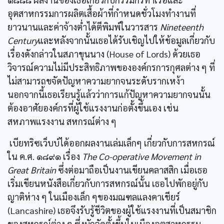
อุตสาหกรรมการผลิตเสื้อผ้าที่กำหนดชั่วโมงทำงานที่
ยาวนานและค่าจ้างต่ำได้ตีพิมพ์ในวารสาร
Nineteenth
Century
และหลังจากนั้นเธอได้รับเชิญไปให้ข้อมูลเกี่ยวกับ
เรื่องดังกล่าวในสภาขุนนาง (House of Lords) ด้วยเธอ
วิจารณ์ความไม่มีประสิทธิภาพขององค์กรการกุศลต่าง ๆ ที่
ไม่สามารถขจัดปัญหาความยากจนระดับรากเหง้า
นอกจากนี้เธอเรียนรู้แล้วว่าการแก้ปัญหาความยากจนนั้น
ต้องอาศัยองค์กรที่ผู้ใช้แรงงานก่อตั้งขึ้นเอง เช่น
สหภาพแรงงาน สหกรณ์ต่าง ๆ
เบียทริซเว็บบ์ได้ออกผลงานเล่มเล็กๆ เกี่ยวกับการสหกรณ์
ใน ค.ศ. ๑๘๙๑ เรื่อง
The Co-operative Movement in
Great Britain
ซึ่งต่อมาถือเป็นงานเขียนคลาสสิก เมื่อเธอ
เริ่มเขียนหนังสือเกี่ยวกับการสหกรณ์นั้น เธอไปพักอยู่กับ
ญาติห่าง ๆ ในเมืองเล็ก ๆของมณฑลแลงคาเชียร์
(Lancashire) เธอจึงรับรู้ชีวิตของผู้ใช้แรงงานที่เป็นสมาชิก
ของสหกรณ์ต่าง ๆ ซึ่งมักจัดตั้งขึ้นในเมืองอุตสาหกรรม