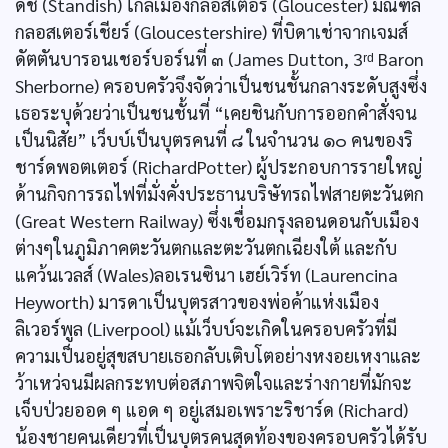
ดิช (Standish) ใกล้เมืองกลอสเตอร์ (Gloucester) มณฑล
กลอสเตอร์เชียร์ (Gloucestershire) ที่บิดาเช่าจากเจมส์
ดัตตันบารอนเชอร์บอร์นที่ ๓ (James Dutton, 3ʳᵈ Baron
Sherborne) ครอบครัวจึงจัดว่าเป็นชนชั้นกลางระดับสูงซึ่ง
เธอระบุด้วยว่าเป็นชนชั้นที่ “เคยชินกับการออกคำสั่งจน
เป็นนิสัย” เว็บบ์เป็นบุตรคนที่ ๘ ในจำนวน ๑๐ คนของริ
ชาร์ดพอตเตอร์ (RichardPotter) ผู้ประกอบการรายใหญ่
ด้านกิจการรถไฟที่มั่งคั่งประธานบริษัทรถไฟสายตะวันตก
(Great Western Railway) ซึ่งเชื่อมกรุงลอนดอนกับเมือง
ต่างๆในภูมิภาคตะวันตกและตะวันตกเฉียงใต้ และกับ
แคว้นเวลส์ (Wales)ลอเรนซินา เฮย์เวิร์ท (Laurencina
Heyworth) มารดาเป็นบุตรสาวของพ่อค้าแห่งเมือง
ลิเวอร์พูล (Liverpool) แม้เว็บบ์จะเกิดในครอบครัวที่มี
ความเป็นอยู่สุขสบายเธอกลับเติบโตอย่างหงอยเหงาและ
ว้าเหว่จนมีผลกระทบต่อสภาพจิตใจและร่างกายที่มักจะ
เจ็บป่วยออด ๆ แอด ๆ อยู่เสมอเพราะริชาร์ด (Richard)
น้องชายคนเดียวที่เป็นบุตรคนสุดท้องของครอบครัวได้รับ