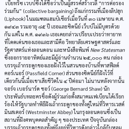
เบียทริซ เวบบ์ซึ่งได้ชื่อว่าเป็นผู้สรรค์สร้างวลี “การต่อรอง
ร่วมกัน” (collective bargaining) ถึงแก่กรรมที่เมืองลิปฮุก
(Liphook) ในมณฑลแฮมป์เชียร์เมื่อวันที่ ๓๐ เมษายน ค.ศ.
๑๙๔๓ รวมอายุ ๘๕ ปี เธอและซิดนีย์ เว็บบ์ไม่มีบุตรด้วย
กัน แต่ใน ค.ศ. ๑๙๓๖ เธอเคยกล่าวเปรียบเปรยว่าทายาท
ที่โดดเด่นของเธอและสามีคือ วิทยาลัยเศรษฐศาสตร์และ
รัฐศาสตร์แห่งลอนดอน และหนังสือพิมพ์
New Statesman
ซึ่งออกรายอาทิตย์และมีผู้อ่านจำนวน ๒๕,๐๐๐ คน กล่อง
บรรจุเถ้ากระดูกของเธอฝังไว้ในสวนของบ้านที่พาสฟีลด์
คอร์เนอร์ (Passfield Corner) ส่วนของซิดนีย์ก็ฝังไว้ที่
เดียวกันนี้เมื่อเขาเสียชีวิตใน ๔ ปีต่อมา ไม่นานหลังจากนั้น
จอร์จ เบอร์นาร์ด ชอว์ (George Bernard Shaw) นัก
ประพันธ์บทละครชื่อดังผู้ร่วมก่อตั้งสมาคมเฟเบียนได้เรียก
ร้องให้รัฐบาลทำพิธีฝังเถ้ากระดูกของทั้งคู่ใหม่ที่วิหารเวสต์
มินสเตอร์ (Westminster Abbey) ในกรุงลอนดอนซึ่งเป็น
สถานที่ฝังศพบุคคลสำคัญ ๆ ของประเทศ ปัจจุบันกล่อง
บรรจุเถ้ากระดูกของทั้งคู่จึงอยู่ที่วิหารดังกล่าวใกล้กับหลุม