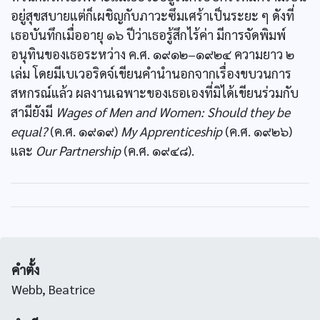
อยู่สุขสบายแต่ก็เผชิญกับภาวะซึมเศร้าเป็นระยะ ๆ ดังที่
เธอบันทึกเมื่ออายุ ๑๖ ปีว่าเธอรู้สึกไร้ค่า มีการจัดพิมพ์
อนุทินของเธอระหว่าง ค.ศ. ๑๙๑๒–๑๙๒๔ ความยาว ๒
เล่ม โดยมีเบเวอริดจ์เขียนคำนำนอกจากเรื่องขบวนการ
สหกรณ์แล้ว ผลงานเฉพาะของเธอเองที่มิได้เขียนร่วมกับ
สามียังมี
Wages of Men and Women: Should they be
equal?
(ค.ศ. ๑๙๑๙)
My Apprenticeship
(ค.ศ. ๑๙๒๖)
และ
Our Partnership
(ค.ศ. ๑๙๔๘).
คำตั้ง
Webb, Beatrice