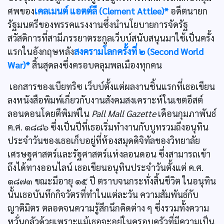
ศพของ
เคลเมนต์ แอตต์ลี (Clement Attlee)*
อดีตนายก
รัฐมนตรีของพรรคแรงงานซึ่งนำนโยบายการจัดรัฐ
สวัสดิการที่สามีภรรยาตระกูลเว็บบ์สนับสนุนมาใช้เป็นครั้ง
แรกในอังกฤษหลัง
สงครามโลกครั้งที่ ๒ (Second World
War)*
สิ้นสุดลงซึ่งครอบคลุมพลเมืองทุกคน
เอกสารของเบียทริซ เว็บบ์ตั้งแต่ผลงานชิ้นแรกที่เธอเขียน
ลงหนังสือพิมพ์เกี่ยวกับงานสังคมสงเคราะห์ในเขตอีสต์
ลอนดอนโดยตีพิมพ์ใน
Pall Mall Gazette
เดือนกุมภาพันธ์
ค.ศ. ๑๘๘๖ ซึ่งเป็นปีที่เธอเริ่มทำงานกับบูทรวมถึงอนุทิน
ประจำวันของเธอเก็บอยู่ที่ห้องสมุดดิจิทัลของวิทยาลัย
เศรษฐศาสตร์และรัฐศาสตร์แห่งลอนดอน ซึ่งสามารถเข้า
ถึงได้ทางออนไลน์ เธอเขียนอนุทินประจำวันตั้งแต่ ค.ศ.
๑๘๗๓ ขณะมีอายุ ๑๕ ปี ตราบจนกระทั่งสิ้นชีวิต ในอนุทิน
นั้นเธอบันทึกกิจวัตรที่ทำในแต่ละวัน ความสัมพันธ์กับ
ญาติมิตร ตลอดจนความรู้สึกนึกคิดต่าง ๆ ซึ่งรวมทั้งความ
หวั่นกลัวด้วยเพราะแม้เธอจะอยู่ในครอบครัวที่มีความเป็น