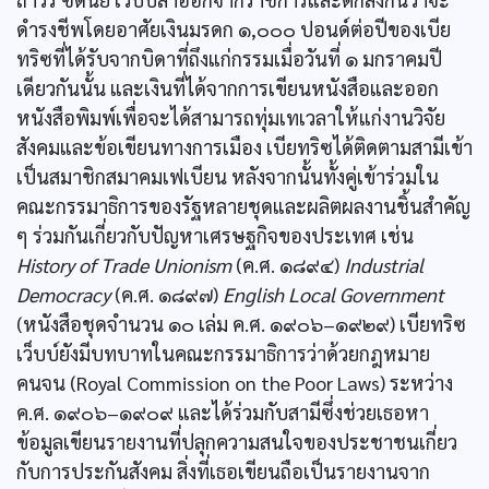
ดำรงชีพโดยอาศัยเงินมรดก ๑,๐๐๐ ปอนด์ต่อปีของเบีย
ทริซที่ได้รับจากบิดาที่ถึงแก่กรรมเมื่อวันที่ ๑ มกราคมปี
เดียวกันนั้น และเงินที่ได้จากการเขียนหนังสือและออก
หนังสือพิมพ์เพื่อจะได้สามารถทุ่มเทเวลาให้แก่งานวิจัย
สังคมและข้อเขียนทางการเมือง เบียทริซได้ติดตามสามีเข้า
เป็นสมาชิกสมาคมเฟเบียน หลังจากนั้นทั้งคู่เข้าร่วมใน
คณะกรรมาธิการของรัฐหลายชุดและผลิตผลงานชิ้นสำคัญ
ๆ ร่วมกันเกี่ยวกับปัญหาเศรษฐกิจของประเทศ เช่น
History of Trade Unionism
(ค.ศ. ๑๘๙๔)
Industrial
Democracy
(ค.ศ. ๑๘๙๗)
English Local Government
(หนังสือชุดจำนวน ๑๐ เล่ม ค.ศ. ๑๙๐๖–๑๙๒๙) เบียทริซ
เว็บบ์ยังมีบทบาทในคณะกรรมาธิการว่าด้วยกฎหมาย
คนจน (Royal Commission on the Poor Laws) ระหว่าง
ค.ศ. ๑๙๐๖–๑๙๐๙ และได้ร่วมกับสามีซึ่งช่วยเธอหา
ข้อมูลเขียนรายงานที่ปลุกความสนใจของประชาชนเกี่ยว
กับการประกันสังคม สิ่งที่เธอเขียนถือเป็นรายงานจาก