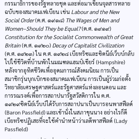
กรรมาธิการของรัฐหลายชุด และต่อมาเขียนจุลสารหลาย
ฉบับของสมาคมเฟเบียน เช่น
Labour and the New
Social Order
(ค.ศ. ๑๙๑๘)
The Wages of Men and
Women–Should They be Equal?
(ค.ศ. ๑๙๑๙)
Constitution for the Socialist Commonwealth of Great
Britain
(ค.ศ. ๑๙๒๐)
Decay of Capitalist Civilization
(ค.ศ. ๑๙๒๓) ใน ค.ศ. ๑๙๒๘ เบียทริซและซิดนีย์เว็บบ์กลับ
ไปใช้ชีวิตที่บ้านพักในมณฑลแฮมป์เชียร์ (Hampshire)
หลังจากอุทิศชีวิตเพื่ออุดมการณ์สังคมนิยม การเป็น
สมาชิกรุ่นบุกเบิกของสมาคมเฟเบียน การเป็นผู้ร่วมก่อตั้ง
วิทยาลัยเศรษฐศาสตร์และรัฐศาสตร์แห่งลอนดอน และ
การรณรงค์เพื่อการสถาปนารัฐสวัสดิการใน ค.ศ.
๑๙๒๙ซิดนีย์เว็บบ์ได้รับการสถาปนาเป็นบารอนพาสฟีลด์
(Baron Passfield) และเข้านั่งในสภาขุนนาง อย่างไรก็ดี
เบียทริซปฏิเสธที่จะใช้คำนำหน้าว่าเลดีพาสฟีลด์ (Lady
Passfield)