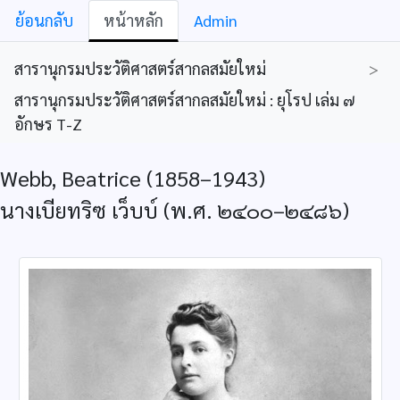
ย้อนกลับ
หน้าหลัก
Admin
สารานุกรมประวัติศาสตร์สากลสมัยใหม่
>
สารานุกรมประวัติศาสตร์สากลสมัยใหม่ : ยุโรป เล่ม ๗
อักษร T-Z
Webb, Beatrice (1858–1943)
นางเบียทริซ เว็บบ์ (พ.ศ. ๒๔๐๐–๒๔๘๖)