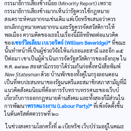
กรรมาธิการเสียงข้างน้อย (Minority Report) เพราะ
กรรมาธิการเสียงข้างมากเห็นว่ารัฐควรใช้กฎหมาย
สงเคราะห์คนยากจนเช่นเดิม แต่เบียทริซเสนอว่าควร
ยกเลิกกฎหมายคนยากจน และรัฐควรจัดสวัสดิการให้
พลเมือง ความคิดของเธอในเรื่องนี้มีอิทธิพลต่อแนวคิด
ของ
เซอร์วิลเลียม เบเวอริดจ์ (William Beveridge)*
ที่ขณะ
นั้นทำหน้าที่เป็นผู้ช่วยวิจัยให้แก่เธอและสามี และอีก ๓๕
ปีต่อมา เขาเป็นผู้ดำเนินการจัดรัฐสวัสดิการของอังกฤษ ใน
ค.ศ. ๑๙๑๓ สองสามีภรรยาได้ร่วมกันก่อตั้งหนังสือพิมพ์
New Statesman
ด้วย บ้านพักของทั้งคู่ในกรุงลอนดอน
เป็นที่พบปะสนทนาของรัฐมนตรีและสมาชิกสภาสามัญที่มี
แนวคิดสังคมนิยมที่ต้องการรับทราบทรรศนะของเว็บบ์
เกี่ยวกับการออกกฎหมายด้านสังคม และทั้งสองก็มีส่วนใน
การพัฒนา
พรรคแรงงาน (Labour Party)*
ที่เพิ่งจัดตั้งขึ้น
ในต้นคริสต์ศตวรรษที่ ๒๐
ในช่วงสงครามโลกครั้งที่ ๑ เบียทริซ เว็บบ์ร่วมอยู่ในคณะ