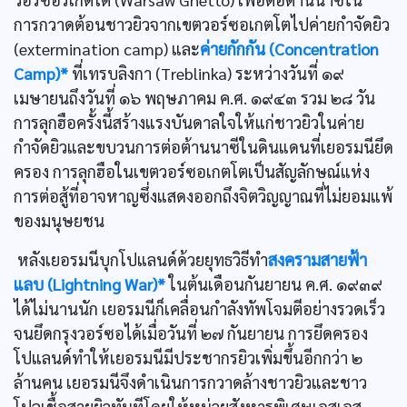
การกวาดต้อนชาวยิวจากเขตวอร์ซอเกตโตไปค่ายกำจัดยิว
(extermination camp) และ
ค่ายกักกัน (Concentration
Camp)*
ที่เทรบลิงกา (Treblinka) ระหว่างวันที่ ๑๙
เมษายนถึงวันที่ ๑๖ พฤษภาคม ค.ศ. ๑๙๔๓ รวม ๒๘ วัน
การลุกฮือครั้งนี้สร้างแรงบันดาลใจให้แก่ชาวยิวในค่าย
กำจัดยิวและขบวนการต่อต้านนาซีในดินแดนที่เยอรมนียึด
ครอง การลุกฮือในเขตวอร์ซอเกตโตเป็นสัญลักษณ์แห่ง
การต่อสู้ที่อาจหาญซึ่งแสดงออกถึงจิตวิญญาณที่ไม่ยอมแพ้
ของมนุษยชน
หลังเยอรมนีบุกโปแลนด์ด้วยยุทธวิธีทำ
สงครามสายฟ้า
แลบ (Lightning War)*
ในต้นเดือนกันยายน ค.ศ. ๑๙๓๙
ได้ไม่นานนัก เยอรมนีก็เคลื่อนกำลังทัพโจมตีอย่างรวดเร็ว
จนยึดกรุงวอร์ซอได้เมื่อวันที่ ๒๗ กันยายน การยึดครอง
โปแลนด์ทำให้เยอรมนีมีประชากรยิวเพิ่มขึ้นอีกกว่า ๒
ล้านคน เยอรมนีจึงดำเนินการกวาดล้างชาวยิวและชาว
โปลเชื้อสายยิวทันทีโดยให้หน่วยสังหารพิเศษเอสเอส