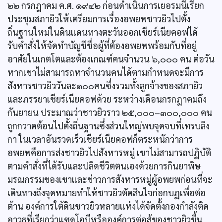
๒๒ กรกฎาคม ค.ศ. ๑๙๔๒ ก่อนดำเนินการเยอรมนีเรียก
ประชุมสภายิวให้เตรียมการเรื่องอพยพชาวยิวไปตั้ง
ถิ่นฐานใหม่ในดินแดนทางตะวันออกเชียร์เนียคอฟได้
รับคำสั่งให้จัดทำบัญชีชื่อผู้ที่ต้องอพยพพร้อมกับที่อยู่
อาศัยในเกตโตและต้องเกณฑ์คนจำนวน ๖,๐๐๐ คน ต่อวัน
หากเขาไม่สามารถหาจำนวนคนได้ตามกำหนดจะมีการ
สังหารชาวยิววันละ๑๐๐คนซึ่งรวมทั้งลูกจ้างของสภายิว
และภรรยาเชียร์เนียคอฟด้วย ระหว่างเดือนกรกฎาคมถึง
กันยายน ประมาณว่าชาวยิวราว ๒๕,๐๐๐–๓๐๐,๐๐๐ คน
ถูกกวาดต้อนไปตั้งถิ่นฐานซึ่งส่วนใหญ่พบจุดจบที่เทรบลิง
กา ในเวลาอันรวดเร็วเชียร์เนียคอฟก็ตระหนักว่าการ
อพยพคือการส่งชาวยิวไปสังหารหมู่ เขาไม่สามารถปฏิบัติ
ตามคำสั่งที่ได้รับและปลิดชีวิตตนเองด้วยการกินยาพิษ
มรณกรรมของเขาและข่าวการสังหารหมู่ผู้อพยพก่อนที่จะ
เดินทางถึงจุดหมายทำให้ชาวยิวตัดสินใจก่อกบฏเพื่อต่อ
ต้าน องค์การใต้ดินชาวยิวหลายแห่งได้จัดตั้งกองกำลังติด
อาวุธที่เรียกว่าแซดโอบีหรือองค์การต่อสู้ของชาวยิวขึ้น