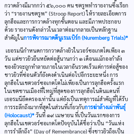
กวาดล้างมีมากกว่า ๕๖,๐๐๐ คน ชตรูพทำรายงานซึ่งเรียก
ว่า “รายงานชตรูพ” (Stroop Report) ให้รายละเอียดการ
ลุกฮือและการกวาดล้างทุกขั้นตอน และมีภาพประกอบ
ด้วย รายงานดังกล่าวในเวลาต่อมากลายเป็นหลักฐาน
สำคัญใน
การพิจารณาคดีนูเรมเบิร์ก (Nuremberg Trials)*
เยอรมนีกำหนดการกวาดล้างยิวในวอร์ซอเกตโตเพียง ๓
วัน แต่ชาวยิวยืนหยัดต่อสู้นานกว่า ๑ เดือนแม้กองกำลัง
ของยิวจะถูกทำลายภายในเวลาอันรวดเร็วแต่การต่อสู้ของ
ชาวยิวที่ซ่อนตัวก็ยังคงดำเนินต่อไปอีกระยะหนึ่ง การ
ลุกฮือในเขตวอร์ซอเกตโตไม่เพียงเป็นการลุกฮือครั้งแรก
ในเขตชานเมืองที่ใหญ่ที่สุดของการลุกฮือในดินแดนที่
เยอรมนียึดครองเท่านั้น แต่ยังเป็นเหตุการณ์สำคัญที่ได้รับ
การระลึกถึงมากที่สุดในส่วนที่เกี่ยวกับ
การฆ่าล้างเผ่าพันธุ์
(Holocaust)*
วันที่ ๑๙ เมษายน ที่เป็นวันแรกของการ
ลุกฮือในเขตวอร์ซอเกตโตปัจจุบันได้ชื่อว่าเป็น “วันแห่ง
การรำลึกถึง” (Day of Remembrance) ซึ่งชาวยิวถือเป็น