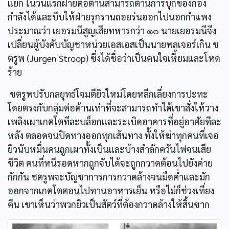
แยก ในวันแรกฝ่ายต่อต้านสามารถต้านการบุกของกอง
กำลังได้และบีบให้ฝ่ายรุกรานถอยร่นออกไปนอกกำแพง
ประมาณว่า เยอรมนีสูญเสียทหารกว่า ๑๐ นายเยอรมนีจึง
เปลี่ยนผู้บังคับบัญชาหน่วยเอสเอสเป็นนายพลเจอร์เกิน ช
ตรูพ (Jurgen Stroop) ซึ่งได้ชื่อว่าเป็นคนใจเหี้ยมและโหด
ร้าย
ชตรูพปรับกลยุทธ์โจมตียิวใหม่โดยหลีกเลี่ยงการปะทะ
โดยตรงกับกลุ่มต่อต้านเท่าที่จะสามารถทำได้เขาสั่งให้วาง
เพลิงเผาเกตโตทีละบล็อกและระเบิดอาคารที่อยู่อาศัยทีละ
หลัง ตลอดจนปิดทางออกทุกเส้นทาง ทั้งให้ฆ่าทุกคนที่เจอ
ยิวนับหมื่นคนถูกเผาทั้งเป็นและบ้างสำลักควันไฟจนเสีย
ชีวิต คนที่หนีรอดหากถูกจับได้จะถูกกวาดต้อนไปยังค่าย
กักกัน ชตรูพจะบัญชาการการกวาดล้างจนมืดค่ำและมัก
ออกจากเกตโตตอนไปทานอาหารเย็น หรือไม่ก็ช่วงเที่ยง
คืน เขาเห็นว่าพวกยิวเป็นสัตว์ที่ต้องกวาดล้างให้สิ้นซาก