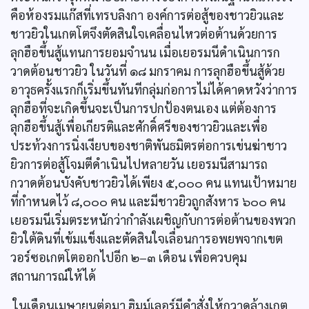
คือห้องรมแก๊สที่เทรบลิงกา องค์การต่อสู้ของชาวยิวและ
ชาวยิวในเกตโตจึงตัดสินใจเคลื่อนไหวต่อต้านด้วยการ
ลุกฮือขึ้นสู้แทนการยอมจำนน เมื่อเยอรมนีดำเนินการก
วาดต้อนชาวยิว ในวันที่ ๑๘ มกราคม การลุกฮือขึ้นสู้ด้วย
อาวุธครั้งแรกก็เริ่มขึ้นทันทีกลุ่มก่อการไม่ได้คาดหวังว่าการ
ลุกฮือที่จะเกิดขึ้นจะเป็นการปกป้องตนเอง แต่ต้องการ
ลุกฮือขึ้นสู้เพื่อเกียรติและศักดิ์ศรีของชาวยิวและเพื่อ
ประท้วงการนิ่งเงียบของชาติพันธมิตรต่อการเข่นฆ่าชาว
ยิวการต่อสู้โจมตีดำเนินไปหลายวัน เยอรมนีสามารถ
กวาดต้อนบังคับชาวยิวได้เพียง ๕,๐๐๐ คน แทนเป้าหมาย
ที่กำหนดไว้ ๘,๐๐๐ คน และมีชาวยิวถูกสังหาร ๖๐๐ คน
เยอรมนีเริ่มตระหนักว่ากำลังเผชิญกับการต่อต้านของพวก
ยิวใต้ดินที่เข้มแข็งและตัดสินใจเลื่อนการอพยพจากเขต
วอร์ซอเกตโตออกไปอีก ๒–๓ เดือน เพื่อควบคุม
สถานการณ์ให้ได้
ในเดือนเมษายนต่อมา ฮิมม์เลอร์มีคำสั่งให้กวาดล้างเกต