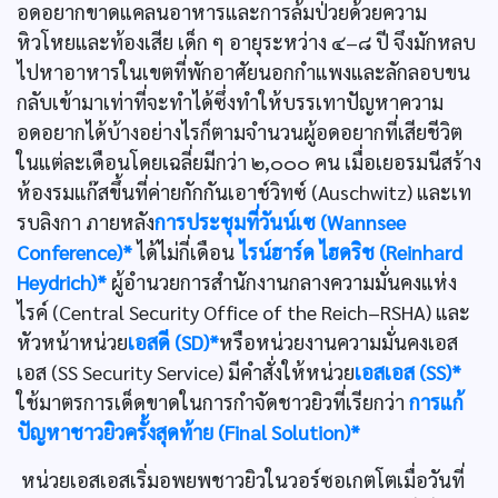
อดอยากขาดแคลนอาหารและการล้มป่วยด้วยความ
หิวโหยและท้องเสีย เด็ก ๆ อายุระหว่าง ๔–๘ ปี จึงมักหลบ
ไปหาอาหารในเขตที่พักอาศัยนอกกำแพงและลักลอบขน
กลับเข้ามาเท่าที่จะทำได้ซึ่งทำให้บรรเทาปัญหาความ
อดอยากได้บ้างอย่างไรก็ตามจำนวนผู้อดอยากที่เสียชีวิต
ในแต่ละเดือนโดยเฉลี่ยมีกว่า ๒,๐๐๐ คน เมื่อเยอรมนีสร้าง
ห้องรมแก๊สขึ้นที่ค่ายกักกันเอาช์วิทซ์ (Auschwitz) และเท
รบลิงกา ภายหลัง
การประชุมที่วันน์เซ (Wannsee
Conference)*
ได้ไม่กี่เดือน
ไรน์ฮาร์ด ไฮดริช (Reinhard
Heydrich)*
ผู้อำนวยการสำนักงานกลางความมั่นคงแห่ง
ไรค์ (Central Security Office of the Reich–RSHA) และ
หัวหน้าหน่วย
เอสดี (SD)*
หรือหน่วยงานความมั่นคงเอส
เอส (SS Security Service) มีคำสั่งให้หน่วย
เอสเอส (SS)*
ใช้มาตรการเด็ดขาดในการกำจัดชาวยิวที่เรียกว่า
การแก้
ปัญหาชาวยิวครั้งสุดท้าย (Final Solution)*
หน่วยเอสเอสเริ่มอพยพชาวยิวในวอร์ซอเกตโตเมื่อวันที่