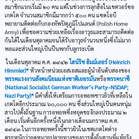
สมาชิกแรกเริ่มมี ๒๐ คน แต่ในช่วงการลุกฮือในเขตวอร์ซอ
เกตโต จำนวนสมาชิกมีมากกว่า ๕๐๐ คน แซดโอบี
พยายามติดต่อกับกองทัพปิตุภูมิโปแลนด์ (Polish Home
Army) เพื่อขอความช่วยเหลือเรื่องอาวุธและสามารถติดต่อ
กันได้ในเดือนตุลาคมจนได้รับอาวุธจำนวนหนึ่งซึ่งไม่มาก
พอและส่วนใหญ่เป็นปืนพกกับลูกระเบิด
ในเดือนตุลาคม ค.ศ. ๑๙๔๒
ไฮน์ริช ฮิมม์เลอร์ (Heinrich
Himmler)*
หัวหน้าหน่วยเอสเอสและผู้นำอันดับสองของ
พรรคแรงงานสังคมนิยมแห่งชาติเยอรมัน
หรือ
พรรคนาซี
(National Socialist German Worker’s Party–NSDAP;
Nazi Party)*
มีคำสั่งให้เตรียมการอพยพชาวยิวที่เหลือใน
เกตโตอีกประมาณ ๖๐,๐๐๐ คน ซึ่งส่วนใหญ่เป็นคนหนุ่ม
สาวไปตั้งถิ่นฐาน การอพยพซึ่งหยุดชะงักลงประมาณ ๒
เดือน เริ่มต้นอีกครั้งหนึ่งในกลางเดือนมกราคม ค.ศ.
๑๙๔๓ ในการอพยพครั้งนี้ชาวยิวในเขตเกตโตต่าง
ตระหนักว่าจุดหมายปลายทางของการตั้งถิ่นฐานที่แท้จริง