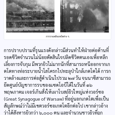
การปราบปรามที่รุนแรงดังกล่าวมีส่วนทำให้ฝ่ายต่อต้านที่
รอดชีวิตจำนวนไม่น้อยตัดสินใจปลิดชีวิตตนเองเพื่อหลีก
เลี่ยงการจับกุม มีพวกยิวไม่มากนักที่สามารถหนีออกจากเก
ตโตทางท่อระบายน้ำโสโครกไปทะลุป่าใกล้เกตโตได้ การก
วาดล้างและการต่อสู้ดำเนินไปรวม ๒๗ วัน จนนาซีสามารถ
ยึดศูนย์บัญชาการรบของแซดโอบีได้ในวันที่ ๑๖
พฤษภาคม เจอร์เกินสั่งให้เผาโบสถ์ยิวใหญ่แห่งวอร์ซอ
(Great Synagogue of Warsaw) ที่อยู่นอกเกตโตเพื่อเป็น
สัญลักษณ์ว่าไม่มีเขตวอร์ซอเกตโตอีกต่อไป เขากล่าวอ้าง
ว่าได้สังหารยิวกว่า ๖,๐๐๐ คน และจำนวนชาวยิวที่ถูก