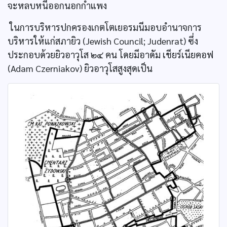
จะหลบหนีออกนอกกำแพง
ในการบริหารปกครองเกตโตเยอรมนีมอบอำนาจการ
บริหารให้แก่สภายิว (Jewish Council; Judenrat) ซึ่ง
ประกอบด้วยยิวอาวุโส ๒๔ คน โดยมีอาดัม เชียร์เนียคอฟ
(Adam Czerniakov) ยิวอาวุโสสูงสุดเป็น