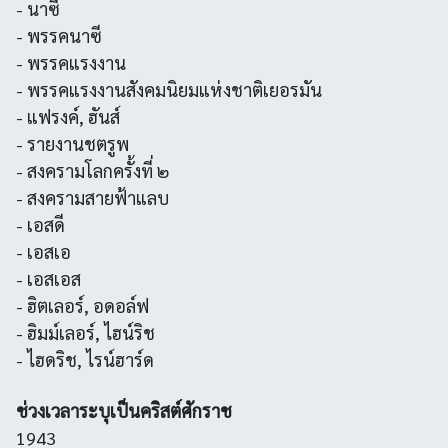
- นาซี
- พรรคนาซี
- พรรคแรงงาน
- พรรคแรงงานสังคมนิยมแห่งชาติเยอรมัน
- แฟรงค์, ฮันส์
- รายงานชตรูพ
- สงครามโลกครั้งที่ ๒
- สงครามสายฟ้าแลบ
- เอสดี
- เอสเอ
- เอสเอส
- ฮิตเลอร์, อดอล์ฟ
- ฮิมม์เลอร์, ไฮน์ริช
- ไฮดริช, ไรน์ฮาร์ด
ช่วงเวลาระบุเป็นคริสต์ศักราช
1943