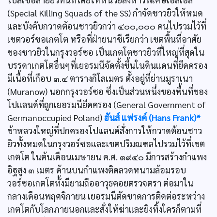
(Special Killing Squads of the SS) กำจัดชาวยิวให้หมด
และบังคับกวาดต้อนชาวยิวกว่า ๔๐๐,๐๐๐ คนไปรวมไว้ที่
เขตวอร์ซอเกตโต หรือที่ฝ่ายนาซีเรียกว่า เขตพื้นที่อาศัย
ของชาวยิวในกรุงวอร์ซอ เป็นเกตโตชาวยิวที่ใหญ่ที่สุดใน
บรรดาเกตโตอื่นๆที่เยอรมนีจัดตั้งขึ้นในดินแดนที่ยึดครอง
มีเนื้อที่เกือบ ๓.๔ ตารางกิโลเมตร ตั้งอยู่ที่ย่านมูราเนา
(Muranow) นอกกรุงวอร์ซอ ซึ่งเป็นส่วนหนึ่งของพื้นที่ของ
โปแลนด์ที่ถูกเยอรมนียึดครอง (General Government of
Germanoccupied Poland)
ฮันส์ แฟรงค์ (Hans Frank)*
ข้าหลวงใหญ่ที่ปกครองโปแลนด์สั่งการให้กวาดต้อนชาว
ยิวทั้งหมดในกรุงวอร์ซอและเขตปริมณฑลไปรวมไว้ที่เขต
เกตโต ในต้นเดือนเมษายน ค.ศ. ๑๙๔๐ มีการสร้างกำแพง
อิฐสูง ๓ เมตร ด้านบนกำแพงติดลวดหนามล้อมรอบ
วอร์ซอเกตโตทั้งมียามถืออาวุธคอยตรวจตรา ต่อมาใน
กลางเดือนพฤศจิกายน เยอรมนีตัดขาดการติดต่อระหว่าง
เกตโตกับโลกภายนอกและสั่งให้ฆ่าและยิงทิ้งใครก็ตามที่