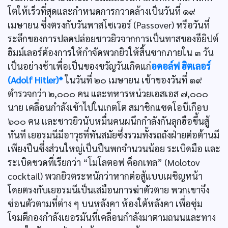
โตให้เร็วที่สุดและกำหนดการกวาดล้างเป็นวันที่ ๑๙
เมษายน ซึ่งตรงกับวันพาสโซเวอร์ (Passover) หรือวันที่
ระลึกของการปลดปล่อยชาวยิวจากการเป็นทาสของอียิปต์
ฮิมม์เลอร์ต้องการให้กำจัดพวกยิวให้สิ้นซากภายใน ๓ วัน
เป็นอย่างช้าเพื่อเป็นของขวัญวันเกิดแก่
อดอล์ฟ ฮิตเลอร์
(Adolf Hitler)*
ในวันที่ ๒๐ เมษายน เช้าของวันที่ ๑๙
ตำรวจกว่า ๒,๐๐๐ คน และทหารหน่วยเอสเอส ๗,๐๐๐
นาย เคลื่อนกำลังเข้าไปในเกตโต สมาชิกแซดโอบีเกือบ
๖๐๐ คน และชาวยิวนับหมื่นคนผนึกกำลังกันลุกฮือขึ้นสู้
ทันที เยอรมนีมีอาวุธที่ทันสมัยซึ่งรวมทั้งรถถังฝ่ายต่อต้านมี
เพียงปืนซึ่งส่วนใหญ่เป็นปืนพกจำนวนน้อย ระเบิดมือ และ
ระเบิดขวดที่เรียกว่า “โมโลตอฟ ค็อกเทล” (Molotov
cocktail) พวกยิวตระหนักว่าหากต่อสู้แบบเผชิญหน้า
โดยตรงกับเยอรมนีเป็นเสมือนการฆ่าตัวตาย พวกเขาจึง
ซ่อนตัวตามที่ต่าง ๆ บนหลังคา ห้องใต้หลังคา เพื่อซุ่ม
โจมตีกองกำลังเยอรมันที่เคลื่อนกำลังมาตามถนนและทาง