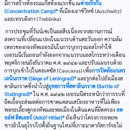
มีการสร้างห้องรมแก๊สห้องแรกขึ้น ณ
ค่ายกักกัน
(Concentration Camp)*
ที่เมืองเอาช์วิทซ์ (Auschwitz)
และเทรบลิงกา (Treblinka)
การประชุมที่วันน์เซเป็นผลสืบเนื่องจากสถานการณ์
สงครามที่เปลี่ยนแปลงในแนวรบด้านตะวันออก ความล้ม
เหลวของกองทัพเยอรมันในการบุกกรุงมอสโกทำให้
เยอรมนีเริ่มถอนกำลังออกจากแนวรบมอสโกระหว่างเดือน
พฤศจิกายนถึงธันวาคม ค.ศ. ๑๙๔๑ และปรับแผนรบด้วย
การบุกเข้าไปในคอเคซัส (Caucasus) เพื่อ
การปิดล้อมนคร
เลนินกราด (Siege of Leningrad)*
และรุกต่อไปยังเมืองส
ตาลินกราดซึ่งนำไปสู่
ยุทธการที่สตาลินกราด (Battle of
Stalingrad)*
ใน ค.ศ. ๑๙๔๒ เยอรมนีตระหนักว่าการรบที่
ยืดเยื้อจะส่งผลต่อการขาดแคลนเสบียงอาหารที่ไม่เพียง
พอจะเลี้ยงดูกองทัพและพลเมืองในดินแดนที่ยึดครอง
อด
อล์ฟ ฮิตเลอร์ (Adolf Hitler)*
ยังเห็นว่าโครงการอพยพ
ชาวยิวในยุโรปไปตั้งถิ่นฐานใหม่ที่เกาะมาดากัสการ์จะไม่