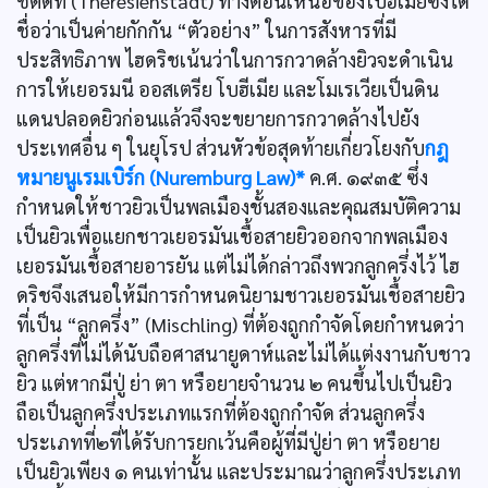
ชตัดท์ (Theresienstadt) ทางตอนเหนือของโบฮีเมียซึ่งได้
ชื่อว่าเป็นค่ายกักกัน “ตัวอย่าง” ในการสังหารที่มี
ประสิทธิภาพ ไฮดริชเน้นว่าในการกวาดล้างยิวจะดำเนิน
การให้เยอรมนี ออสเตรีย โบฮีเมีย และโมเรเวียเป็นดิน
แดนปลอดยิวก่อนแล้วจึงจะขยายการกวาดล้างไปยัง
ประเทศอื่น ๆ ในยุโรป ส่วนหัวข้อสุดท้ายเกี่ยวโยงกับ
กฎ
หมายนูเรมเบิร์ก (Nuremburg Law)*
ค.ศ. ๑๙๓๕ ซึ่ง
กำหนดให้ชาวยิวเป็นพลเมืองชั้นสองและคุณสมบัติความ
เป็นยิวเพื่อแยกชาวเยอรมันเชื้อสายยิวออกจากพลเมือง
เยอรมันเชื้อสายอารยัน แต่ไม่ได้กล่าวถึงพวกลูกครึ่งไว้ ไฮ
ดริชจึงเสนอให้มีการกำหนดนิยามชาวเยอรมันเชื้อสายยิว
ที่เป็น “ลูกครึ่ง” (Mischling) ที่ต้องถูกกำจัดโดยกำหนดว่า
ลูกครึ่งที่ไม่ได้นับถือศาสนายูดาห์และไม่ได้แต่งงานกับชาว
ยิว แต่หากมีปู่ ย่า ตา หรือยายจำนวน ๒ คนขึ้นไปเป็นยิว
ถือเป็นลูกครึ่งประเภทแรกที่ต้องถูกกำจัด ส่วนลูกครึ่ง
ประเภทที่๒ที่ได้รับการยกเว้นคือผู้ที่มีปู่ย่า ตา หรือยาย
เป็นยิวเพียง ๑ คนเท่านั้น และประมาณว่าลูกครึ่งประเภท