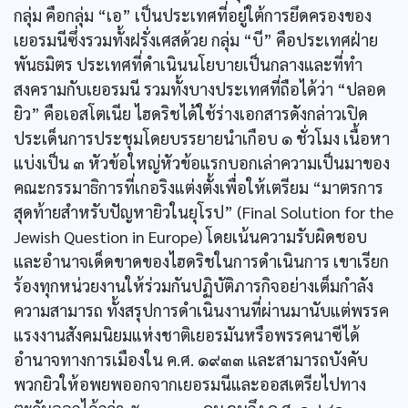
กลุ่ม คือกลุ่ม “เอ” เป็นประเทศที่อยู่ใต้การยึดครองของ
เยอรมนีซึ่งรวมทั้งฝรั่งเศสด้วย กลุ่ม “บี” คือประเทศฝ่าย
พันธมิตร ประเทศที่ดำเนินนโยบายเป็นกลางและที่ทำ
สงครามกับเยอรมนี รวมทั้งบางประเทศที่ถือได้ว่า “ปลอด
ยิว” คือเอสโตเนีย ไฮดริชได้ใช้ร่างเอกสารดังกล่าวเปิด
ประเด็นการประชุมโดยบรรยายนำเกือบ ๑ ชั่วโมง เนื้อหา
แบ่งเป็น ๓ หัวข้อใหญ่หัวข้อแรกบอกเล่าความเป็นมาของ
คณะกรรมาธิการที่เกอริงแต่งตั้งเพื่อให้เตรียม “มาตรการ
สุดท้ายสำหรับปัญหายิวในยุโรป” (Final Solution for the
Jewish Question in Europe) โดยเน้นความรับผิดชอบ
และอำนาจเด็ดขาดของไฮดริชในการดำเนินการ เขาเรียก
ร้องทุกหน่วยงานให้ร่วมกันปฏิบัติภารกิจอย่างเต็มกำลัง
ความสามารถ ทั้งสรุปการดำเนินงานที่ผ่านมานับแต่พรรค
แรงงานสังคมนิยมแห่งชาติเยอรมันหรือพรรคนาซีได้
อำนาจทางการเมืองใน ค.ศ. ๑๙๓๓ และสามารถบังคับ
พวกยิวให้อพยพออกจากเยอรมนีและออสเตรียไปทาง