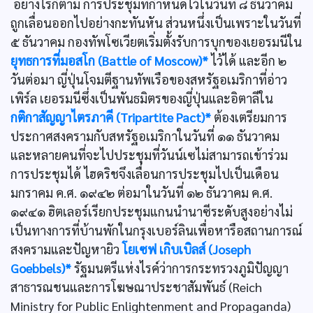
อย่างไรก็ตาม การประชุมที่กำหนดไว้ในวันที่ ๘ ธันวาคม
ถูกเลื่อนออกไปอย่างกะทันหัน ส่วนหนึ่งเป็นเพราะในวันที่
๕ ธันวาคม กองทัพโซเวียตเริ่มตั้งรับการบุกของเยอรมนีใน
ยุทธการที่มอสโก (Battle of Moscow)*
ไว้ได้ และอีก ๒
วันต่อมา ญี่ปุ่นโจมตีฐานทัพเรือของสหรัฐอเมริกาที่อ่าว
เพิร์ล เยอรมนีซึ่งเป็นพันธมิตรของญี่ปุ่นและอิตาลีใน
กติกาสัญญาไตรภาคี (Tripartite Pact)*
ต้องเตรียมการ
ประกาศสงครามกับสหรัฐอเมริกาในวันที่ ๑๑ ธันวาคม
และหลายคนที่จะไปประชุมที่วันน์เซไม่สามารถเข้าร่วม
การประชุมได้ ไฮดริชจึงเลื่อนการประชุมไปเป็นเดือน
มกราคม ค.ศ. ๑๙๔๒ ต่อมาในวันที่ ๑๒ ธันวาคม ค.ศ.
๑๙๔๑ ฮิตเลอร์เรียกประชุมแกนนำนาซีระดับสูงอย่างไม่
เป็นทางการที่บ้านพักในกรุงเบอร์ลินเพื่อหารือสถานการณ์
สงครามและปัญหายิว
โยเซฟ เกิบเบิลส์ (Joseph
Goebbels)*
รัฐมนตรีแห่งไรค์ว่าการกระทรวงภูมิปัญญา
สาธารณชนและการโฆษณาประชาสัมพันธ์ (Reich
Ministry for Public Enlightenment and Propaganda)