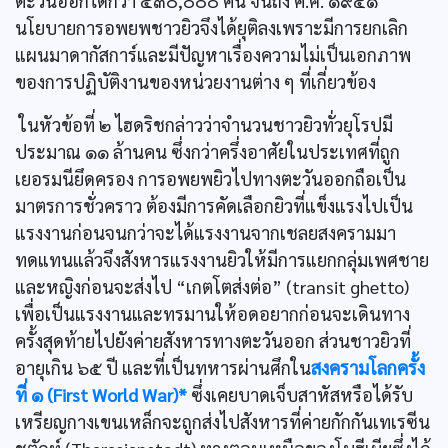
ตะวันออกได้กว่า ๕๓๐,๐๐๐ คน จนถึง ค.ศ. ๑๙๔๑
นโยบายการอพยพชาวยิวจึงได้ยุติลงเพราะมีการยกเลิก
แผนมาดากัสการ์และมีปัญหาเรื่องความไม่เป็นเอกภาพ
ของการปฏิบัติงานของหน่วยงานต่าง ๆ ที่เกี่ยวข้อง
ในหัวข้อที่ ๒ ไฮดริชกล่าวว่าจำนวนชาวยิวทั่วยุโรปมี
ประมาณ ๑๑ ล้านคน ซึ่งกว่าครึ่งอาศัยในประเทศที่ถูก
เยอรมนียึดครอง การอพยพยิวไปทางตะวันออกถือเป็น
มาตรการชั่วคราว ต้องมีการคัดเลือกยิวที่แข็งแรงไปเป็น
แรงงานก่อนจนกว่าจะได้แรงงานจากเชลยสงครามมา
ทดแทนแล้วจึงสังหารแรงงานยิวให้มีการแยกกลุ่มเพศชาย
และหญิงก่อนจะส่งไป “เกตโตส่งต่อ” (transit ghetto)
เพื่อเป็นแรงงานและทรมานให้อดอยากก่อนจะเดินทาง
ครั้งสุดท้ายไปยังค่ายสังหารทางตะวันออก ส่วนชาวยิวที่
อายุเกิน ๖๕ ปี และที่เป็นทหารผ่านศึกใน
สงครามโลกครั้ง
ที่ ๑ (First World War)*
ซึ่งเคยบาดเจ็บสาหัสหรือได้รับ
เหรียญกางเขนเหล็กจะถูกส่งไปสังหารที่ค่ายกักกันเทเรซีน