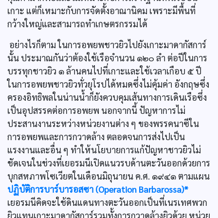
เกาะ แต่ก็เหมาะกับการจัดตั้งอาณานิคม เพราะมีพื้นที่
กว้างใหญ่และสามารถทำเกษตรกรรมได้
อย่างไรก็ตาม ในการอพยพชาวยิวไปยังเกาะมาดากัสการ์
นั้น ประมาณกันว่าต้องใช้เรือจำนวน ๑๒๐ ลำ ต่อปีในการ
บรรทุกชาวยิว ๑ ล้านคนไปที่เกาะและใช้เวลาเกือบ ๕ ปี
ในการอพยพชาวยิวทั่วยุโรปได้หมดซึ่งไม่คุ้มค่า อังกฤษซึ่ง
ครองอิทธิพลในน่านน้ำก็ยังควบคุมเส้นทางการเดินเรือซึ่ง
เป็นอุปสรรคต่อการอพยพ นอกจากนี้ ปัญหาการไม่
ประสานงานระหว่างหน่วยงานต่าง ๆ ของพรรคนาซีใน
การอพยพและการกวาดล้าง ตลอดจนการส่งไปเป็น
แรงงานและอื่น ๆ ทำให้นโยบายการแก้ปัญหาชาวยิวไม่
ชัดเจนในช่วงที่เยอรมนีเปิดแนวรบด้านตะวันออกด้วยการ
บุกสหภาพโซเวียตในเดือนมิถุนายน ค.ศ. ๑๙๔๑ ตามแผน
ปฏิบัติการบาร์บารอสซา (Operation Barbarossa)*
เยอรมนีคิดจะใช้ดินแดนทางตะวันออกเป็นที่เนรเทศพวก
ยิวแทนเกาะมาดากัสการ์รวมทั้งการกวาดล้างยิวด้วย หน่วย