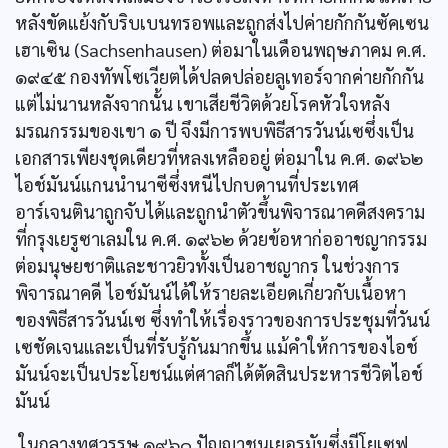
หลังขัดแย้งกับริบเบนทรอพและถูกส่งไปค่ายกักกันซัคเซน
เฮาเซิน (Sachsenhausen) ต่อมาในเดือนพฤษภาคม ค.ศ.
๑๙๔๕ กองทัพโซเวียตได้ปลดปล่อยลูเทอร์จากค่ายกักกัน
แต่ไม่นานหลังจากนั้น เขาเสียชีวิตด้วยโรคหัวใจหลัง
มรณกรรมของเขา ๑ ปี จึงมีการพบพิธีสารวันน์เซซึ่งเป็น
เอกสารเพียงชุดเดียวที่หลงเหลืออยู่ ต่อมาใน ค.ศ. ๑๙๖๒
ไอช์มันน์แกนนำนาซีซึ่งหนีไปกบดานที่ประเทศ
อาร์เจนตินาถูกจับได้และถูกนำตัวขึ้นพิจารณาคดีสงคราม
ที่กรุงเยรูซาเลมใน ค.ศ. ๑๙๖๒ ด้วยข้อหาก่ออาชญากรรม
ต่อมนุษยชาติและชาวยิวทั้งเป็นอาชญากร ในช่วงการ
พิจารณาคดี ไอช์มันน์ได้ให้รายละเอียดเกี่ยวกับเนื้อหา
ของพิธีสารวันน์เซ ซึ่งทำให้เรื่องราวของการประชุมที่วันน์
เซชัดเจนและเป็นที่รับรู้กันมากขึ้น แม้คำให้การของไอช์
มันน์จะเป็นประโยชน์แต่ศาลก็ได้ตัดสินประหารชีวิตไอช์
มันน์
ในกลางทศวรรษ ๑๙๖๐ ปัญญาชนเยอรมันซึ่งมีโยเซฟ