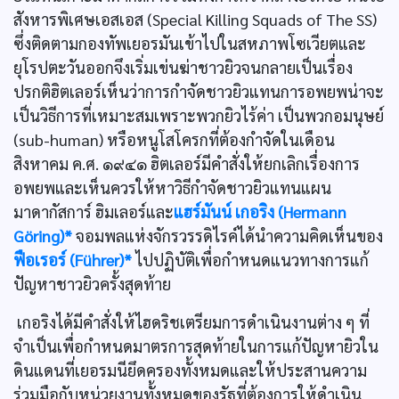
สังหารพิเศษเอสเอส (Special Killing Squads of The SS)
ซึ่งติดตามกองทัพเยอรมันเข้าไปในสหภาพโซเวียตและ
ยุโรปตะวันออกจึงเริ่มเข่นฆ่าชาวยิวจนกลายเป็นเรื่อง
ปรกติฮิตเลอร์เห็นว่าการกำจัดชาวยิวแทนการอพยพน่าจะ
เป็นวิธีการที่เหมาะสมเพราะพวกยิวไร้ค่า เป็นพวกอมนุษย์
(sub-human) หรือหนูโสโครกที่ต้องกำจัดในเดือน
สิงหาคม ค.ศ. ๑๙๔๑ ฮิตเลอร์มีคำสั่งให้ยกเลิกเรื่องการ
อพยพและเห็นควรให้หาวิธีกำจัดชาวยิวแทนแผน
มาดากัสการ์ ฮิมเลอร์และ
แฮร์มันน์ เกอริง (Hermann
Göring)*
จอมพลแห่งจักรวรรดิไรค์ได้นำความคิดเห็นของ
ฟือเรอร์ (Führer)*
ไปปฏิบัติเพื่อกำหนดแนวทางการแก้
ปัญหาชาวยิวครั้งสุดท้าย
เกอริงได้มีคำสั่งให้ไฮดริชเตรียมการดำเนินงานต่าง ๆ ที่
จำเป็นเพื่อกำหนดมาตรการสุดท้ายในการแก้ปัญหายิวใน
ดินแดนที่เยอรมนียึดครองทั้งหมดและให้ประสานความ
ร่วมมือกับหน่วยงานทั้งหมดของรัฐที่ต้องการให้ดำเนิน