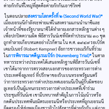
ค่ายกักกันที่ใหญ่ที่สุดคือค่ายกักกันเอาช์วิทซ์
ในตอนปลาย
สงครามโลกครั้งที่ ๒ (Second World War)*
เมื่อเยอรมนีกำลังจะพ่ายแพ้ในสงครามแกนนำนาซีและ
เจ้าหน้าที่ของรัฐบาลนาซีได้ทำลายเอกสารหลักฐานต่าง ๆ
เพื่อปกปิดความผิด พิธีสารวันน์เซที่จัดทำประมาณ ๓๐ ชุด
ถูกทำลายเกือบหมดอย่างไรก็ตาม ใน ค.ศ. ๑๙๔๗ รอเบิร์ต
เคมป์เนอร์ (Robert Kempner) อัยการชาวอเมริกันที่ร่วม
ใน
การพิจารณาคดีนูเรมเบิร์ก (Nuremberg Trial)*
ในศาล
ทหารระหว่างประเทศได้เสนอหลักฐานพิธีสารวันน์เซที่
เขาได้มาจากการตรวจสอบเอกสารของกระทรวงการต่าง
ประเทศซึ่งลูเทอร์ ที่ปรึกษาของริบเบนทรอพรัฐมนตรี
ว่าการกระทรวงการต่างประเทศเยอรมนีเป็นผู้รับผิดชอบ
ลูเทอร์เป็นผู้แทนกระทรวงการต่างประเทศที่เข้าร่วม
ประชุมที่วันน์เซ เขามีบทบาทสำคัญในการโน้มน้าวหรือ
กดดันประเทศพันธมิตรเยอรมนีหรือประเทศที่ถูกเยอรมนี
ยึดครองให้ส่งพลเมืองชาวยิวไปสังหารที่ค่ายกักกัน แต่ภาย