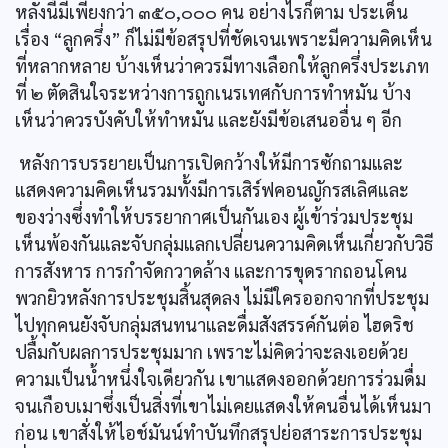
หลังนี้มีเพียงกว่า ๓๕๐,๐๐๐ คน อย่างไรก็ตาม ประเด็น
เรื่อง “ลูกครึ่ง” ก็ไม่มีข้อสรุปที่ชัดเจนเพราะมีความคิดเห็น
ที่หลากหลาย บ้างเห็นว่าควรมีทางเลือกให้ลูกครึ่งประเภท
ที่ ๒ ตัดสินใจระหว่างการถูกเนรเทศกับการทำหมัน บ้าง
เห็นว่าควรบังคับให้ทำหมัน และยังมีข้อเสนออื่น ๆ อีก
หลังการบรรยายเป็นการเปิดกว้างให้มีการซักถามและ
แสดงความคิดเห็นรวมทั้งมีการเสิร์ฟคอนญักรสเลิศและ
ของว่างซึ่งทำให้บรรยากาศเป็นกันเอง ผู้เข้าร่วมประชุม
เห็นพ้องกันและจับกลุ่มแลกเปลี่ยนความคิดเห็นเกี่ยวกับวิธี
การสังหาร การกำจัดกวาดล้าง และการขุดรากถอนโคน
พวกยิวหลังการประชุมสิ้นสุดลง ไม่มีใครออกจากที่ประชุม
ไปทุกคนยังจับกลุ่มสนทนาและดื่มสังสรรค์กันต่อ ไฮดริช
ปลื้มกับผลการประชุมมาก เพราะไม่คิดว่าจะลงเอยด้วย
ความเป็นน้ำหนึ่งใจเดียวกัน เขาแสดงออกด้วยการร่วมดื่ม
จนเกือบเมาซึ่งเป็นสิ่งที่เขาไม่เคยแสดงให้คนอื่นได้เห็นมา
ก่อน เขาสั่งให้ไอช์มันน์ทำบันทึกสรุปย่อสาระการประชุม