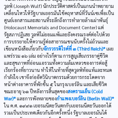
วูลฟ์ (Joseph Wulf) นักประวัติศาสตร์เป็นแกนนำพยายาม
เคลื่อนไหวให้รัฐบาลเยอรมันใช้คฤหาสน์ที่วันน์เซเพื่อเป็น
ศูนย์เอกสารและสถานที่ระลึกถึงการทำลายล้างเผ่าพันธุ์
(Holocaust Memorials and Document Center) แต่
รัฐสภาปฏิเสธ วูลฟ์ไม่ยอมแพ้และยังคงรณรงค์ต่อไปด้วย
การบรรยายให้ความรู้ต่อสาธารณชนนับครั้งไม่ถ้วนและ
เขียนหนังสือเกี่ยวกับ
จักรวรรดิไรค์ที่ ๓ (Third Reich)*
เผย
แพร่รวม ๑๖ เล่ม อย่างไรก็ตาม การสูญเสียภรรยาคู่ชีวิต
และสุขภาพที่อ่อนแอรวมทั้งความล้มเหลวของการต่อสู้
เรียกร้องที่ยาวนาน ทำให้ในท้ายที่สุดวูลฟ์ท้อแท้และหมด
กำลังใจ เขาจึงก่ออัตวินิบาตกรรมด้วยการกระโดดจาก
หน้าต่างอาคารที่พักชั้น ๕ ในกรุงเบอร์ลิน และเสียชีวิต
ขณะอายุ ๖๑ ปีหลังการสิ้นสุดของ
สงครามเย็น (Cold
War)*
และการพังทลายของ
กำแพงเบอร์ลิน (Berlin Wall)*
ใน ค.ศ. ๑๙๙๑ เยอรมนีตะวันตกกับเยอรมนีตะวันออกได้
รวมเป็นประเทศเดียวกันอีกครั้งหนึ่ง รัฐบาลเยอรมันได้