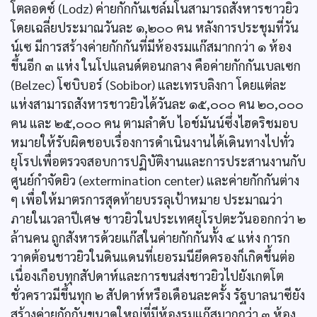
โตลอดซ์ (Lodz) ค่ายกักกันเชล์มโนสามารถสังหารชาวยิว
โดยเฉลี่ยประมาณวันละ ๑,๒๐๐ คน หลังการประชุมที่วัน
น์เซ มีการสร้างค่ายกักกันที่มีห้องรมแก๊สมากกว่า ๑ ห้อง
ขึ้นอีก ๓ แห่ง ในโปแลนด์ตอนกลาง คือค่ายกักกันเบลเซก
(Belzec) โซบิบอร์ (Sobibor) และเทรบลิงกา โดยแต่ละ
แห่งสามารถสังหารชาวยิวได้วันละ ๑๕,๐๐๐ คน ๒๐,๐๐๐
คน และ ๒๕,๐๐๐ คน ตามลำดับ ไอช์มันน์ซึ่งไฮดริชมอบ
หมายให้รับผิดชอบเรื่องการดำเนินงานได้เดินทางไปทั่ว
ยุโรปเพื่อตรวจสอบการปฏิบัติงานและการประสานงานกับ
ศูนย์กำจัดยิว (extermination center) และค่ายกักกันต่าง
ๆ เพื่อให้มาตรการสุดท้ายบรรลุเป้าหมาย ประมาณว่า
ภายในเวลาปีเศษ ชาวยิวในประเทศยุโรปตะวันออกกว่า ๒
ล้านคน ถูกสังหารด้วยแก๊สในค่ายกักกันทั้ง ๔ แห่ง การก
วาดต้อนชาวยิวในดินแดนที่เยอรมนียึดครองก็เกิดขึ้นต่อ
เนื่องเกือบทุกสัปดาห์และการขนส่งชาวยิวไปยังเกตโต
ชั่วคราวมีขึ้นทุก ๒ สัปดาห์หรือเดือนละครั้ง รัฐบาลนาซียัง
สร้างค่ายกักกันขนาดใหญ่ที่มีห้องรมแก๊สมากกว่า ๓ ห้อง