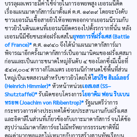
บรรลุผลเพราะมีค่าใช้จ่ายในการอพยพสูง เยอรมนีคิด
เรื่องแผนมาดากัสการ์มาตั้งแต่ ค.ศ. ๑๙๓๙ โดยจะบังคับ
ชาวเยอรมันเชื้อสายยิวให้อพยพออกจากเยอรมนีรวมกับ
ชาวยิวในดินแดนที่เยอรมนียึดครองไปตั้งรกรากที่นั่น หลัง
เยอรมนีมีชัยชนะต่อฝรั่งเศสใน
ยุทธการที่ฝรั่งเศส (Battle
of France)*
ค.ศ. ๑๙๔๐ จึงได้นำแผนมาดากัสการ์มา
พิจารณาอีกครั้งมาดากัสการ์เป็นอาณานิคมของฝรั่งเศสมา
ก่อนและเป็นเกาะขนาดใหญ่อันดับ ๔ ของโลกซึ่งมีเนื้อที่
๕๔๗,๐๐๔ ตารางกิโลเมตร เยอรมนีกำหนดใช้พื้นที่ส่วน
ใหญ่เป็นเขตสงวนสำหรับชาวยิวโดยให้
ไฮน์ริช ฮิมม์เลอร์
(Heinrich Himmler)*
หัวหน้าหน่วย
เอสเอส (SS–
Shutztaffel)*
รับผิดชอบโครงการ
โยอาคิม ฟอน ริบเบน
ทรอพ (Joachim von Ribbentrop)*
รัฐมนตรีว่าการ
กระทรวงการต่างประเทศได้ช่วยประสานงานกับฝรั่งเศส
และอิตาลีในส่วนที่เกี่ยวข้องกับเกาะมาดากัสการ์ จนได้ข้อ
สรุปว่าแม้มาดากัสการ์จะไม่มีทรัพยากรธรรมชาติที่มี
คุณค่ามากพอและไม่เหมาะกับการสร้างฐานทัพเรือบน