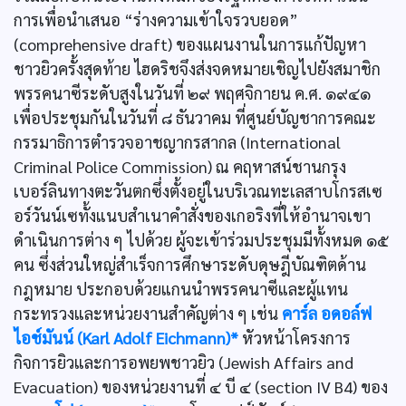
การเพื่อนำเสนอ “ร่างความเข้าใจรวบยอด”
(comprehensive draft) ของแผนงานในการแก้ปัญหา
ชาวยิวครั้งสุดท้าย ไฮดริชจึงส่งจดหมายเชิญไปยังสมาชิก
พรรคนาซีระดับสูงในวันที่ ๒๙ พฤศจิกายน ค.ศ. ๑๙๔๑
เพื่อประชุมกันในวันที่ ๘ ธันวาคม ที่ศูนย์บัญชาการคณะ
กรรมาธิการตำรวจอาชญากรสากล (International
Criminal Police Commission) ณ คฤหาสน์ชานกรุง
เบอร์ลินทางตะวันตกซึ่งตั้งอยู่ในบริเวณทะเลสาบโกรสเซ
อร์วันน์เซทั้งแนบสำเนาคำสั่งของเกอริงที่ให้อำนาจเขา
ดำเนินการต่าง ๆ ไปด้วย ผู้จะเข้าร่วมประชุมมีทั้งหมด ๑๕
คน ซึ่งส่วนใหญ่สำเร็จการศึกษาระดับดุษฎีบัณฑิตด้าน
กฎหมาย ประกอบด้วยแกนนำพรรคนาซีและผู้แทน
กระทรวงและหน่วยงานสำคัญต่าง ๆ เช่น
คาร์ล อดอล์ฟ
ไอช์มันน์ (Karl Adolf Eichmann)*
หัวหน้าโครงการ
กิจการยิวและการอพยพชาวยิว (Jewish Affairs and
Evacuation) ของหน่วยงานที่ ๔ บี ๔ (section IV B4) ของ