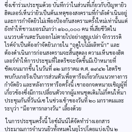
ซึ่งเข้าร่วมประชุมด้วย บันทึกว่าในส่วนที่เกี่ยวกับปัญหายิว
ฮิตเลอร์เห็นว่ายิวเป็นต้นเหตุของสงครามที่กำลังดำเนินอยู่
และการกำจัดยิวไม่เพียงป้องกันสงครามครั้งใหม่เท่านั้นแต่
ยังทำให้ชาวเยอรมันกว่า ๑๖๐,๐๐๐ คน ที่เสียชีวิตใน
แนวรบด้านตะวันออกไม่ตายไปอย่างสูญเปล่า จักรวรรดิ
ไรค์จำเป็นต้องกำจัดยิวภายใน “ฤดูใบไม้ผลิหน้า” และ
ต้องดำเนินการก่อนสงครามจะสิ้นสุดลง ความเห็นของฮิต
เลอร์ทำให้การประชุมที่ไฮดริชจะจัดขึ้นมีเป้าหมายที่
ชัดเจนมากขึ้น ในวันที่ ๑๒ มกราคม ค.ศ. ๑๙๔๒ ไฮดริช
พบกับเกอริงเป็นการส่วนตัวเพื่อหารือเกี่ยวกับแนวทางการ
กำจัดยิว และหลังการหารือครั้งนี้ เขาออกจดหมายเชิญผู้ที่
เกี่ยวข้องซึ่งมีการเปลี่ยนตัวจากผู้แทนชุดเดิมไม่กี่คนให้มา
ประชุมกันที่วันน์เซ ในช่วงเช้าของวันที่ ๒๐ มกราคมและ
ระบุว่า “มีอาหารกลางวัน” เลี้ยงด้วย
ในการประชุมครั้งนี้ ไอช์มันน์ได้จัดทำร่างเอกสาร
ประมาณการจำนวนยิวทั้งหมดในยุโรปโดยแบ่งเป็น ๒