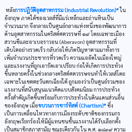
หลัง
การปฏิวัติอุตสาหกรรม (Industrial Revolution)*
ใน
อังกฤษ ภาคใต้ของเวลส์ที่มีแร่เหล็กและถ่านหินเป็น
จำนวนมาก จึงกลายเป็นศูนย์กลางแห่งหนึ่งของพัฒนาการ
ด้านอุตสาหกรรมในคริสต์ศตวรรษที่ ๑๙ โดยเฉพาะเมือง
สวานซีและอาเบอราวอน (Aberavon) อุตสาหกรรมที่
เติบโตอย่างรวดเร็ว กลับก่อให้เกิดปัญหาตามมาทั้งการ
เพิ่มจำนวนประชากรที่รวดเร็ว ความแออัดในเมืองใหญ่
และแรงงานที่ถูกเอารัดเอาเปรียบ ก่อให้เกิดการประท้วง
ขึ้นหลายครั้งในช่วงกลางคริสต์ศตวรรษจนทำให้เวลส์โดย
เฉพาะในเขตตะวันตกเฉียงใต้ ถูกมองว่าเป็นศูนย์รวมของ
แรงงานที่สนับสนุนแนวคิดแบบสังคมนิยม การประท้วง
ครั้งสำคัญเกิดขึ้นพร้อมกับการประท้วงในดินแดนส่วนอื่น
ของอังกฤษ เมื่อ
ขบวนการชาร์ทิสต์ (Chartism)*
ซึ่ง
เป็นการเคลื่อนไหวทางการเมืองระดับชาติของกรรมกร
อังกฤษเรียกร้องให้มีผู้แทนชนชั้นแรงงานได้รับเลือกตั้ง
เป็นสมาชิกสภาสามัญ ขณะเดียวกัน ใน ค.ศ. ๑๘๓๙ ความ