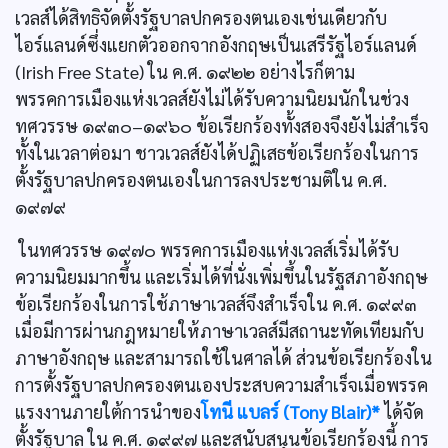
เวลส์ได้สิทธิจัดตั้งรัฐบาลปกครองตนเองเช่นเดียวกับ
ไอร์แลนด์ซึ่งแยกตัวออกจากอังกฤษเป็นเสรีรัฐไอร์แลนด์
(Irish Free State) ใน ค.ศ. ๑๙๒๒ อย่างไรก็ตาม
พรรคการเมืองแห่งเวลส์ยังไม่ได้รับความนิยมนักในช่วง
ทศวรรษ ๑๙๓๐–๑๙๖๐ ข้อเรียกร้องทั้งสองจึงยังไม่สำเร็จ
ทั้งในเวลาต่อมา ชาวเวลส์ยังได้ปฏิเสธข้อเรียกร้องในการ
ตั้งรัฐบาลปกครองตนเองในการลงประชามติใน ค.ศ.
๑๙๗๙
ในทศวรรษ ๑๙๗๐ พรรคการเมืองแห่งเวลส์เริ่มได้รับ
ความนิยมมากขึ้น และเริ่มได้ที่นั่งเพิ่มขึ้นในรัฐสภาอังกฤษ
ข้อเรียกร้องในการใช้ภาษาเวลส์จึงสำเร็จใน ค.ศ. ๑๙๙๓
เมื่อมีการผ่านกฎหมายให้ภาษาเวลส์มีสถานะทัดเทียมกับ
ภาษาอังกฤษ และสามารถใช้ในศาลได้ ส่วนข้อเรียกร้องใน
การตั้งรัฐบาลปกครองตนเองประสบความสำเร็จเมื่อพรรค
แรงงานภายใต้การนำของ
โทนี แบลร์ (Tony Blair)*
ได้จัด
ตั้งรัฐบาล ใน ค.ศ. ๑๙๙๗ และสนับสนุนข้อเรียกร้องนี้ การ