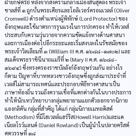
ฝ่ายกษัตริย์ หลังจากสงครามกลางเมืองสิ้นสุดลง พระเจ้า
ชาลส์ที่ ๑ ถูกบั่นพระเศียรและโอลิเวอร์ครอมเวลล์ (Oliver
Cromwell) ดำรงตำแหน่งผู้พิทักษ์ (Lord Protector) ของ
อังกฤษและใช้มาตรการรุนแรงในการปกครอง ทำให้เวลส์
ประสบกับความวุ่นวายจากความขัดแย้งทางด้านศาสนา
และการเมืองต่อไปอีกระยะและเริ่มสงบลงในรัชสมัยของ
พระเจ้าวิลเลียมที่ ๓ (William III ค.ศ. ๑๖๘๘–๑๗๐๒) และ
สมเด็จพระราชินีนาถแมรีที่ ๒ (Mary II ค.ศ. ๑๖๘๘–
๑๖๙๔) ซึ่งทรงครองราชบัลลังก์อังกฤษร่วมกัน อย่างไร
ก็ตาม ปัญหาที่บาทหลวงชาวอังกฤษซึ่งถูกส่งมาประจำที่
เวลส์ไม่สามารถเทศน์และประกอบพิธีทางศาสนาเป็น
ภาษาท้องถิ่น รวมถึงความเชื่อที่แตกต่างกันในบางประการ
ทำให้นักเทววิทยาบางกลุ่มพยายามแยกตัวออกจากนิกาย
แองกลิคัน กลุ่มที่สำคัญ ได้แก่ กลุ่มนิกายเมทอดิสต์
(Methodism) ที่มีโฮเวลล์แฮร์ริส(Howell Harris)และแด
เนียลโรว์แลนด์ (Daniel Rowland) เป็นผู้นำในปลายคริสต์
ศตวรรษที่ ๑๘