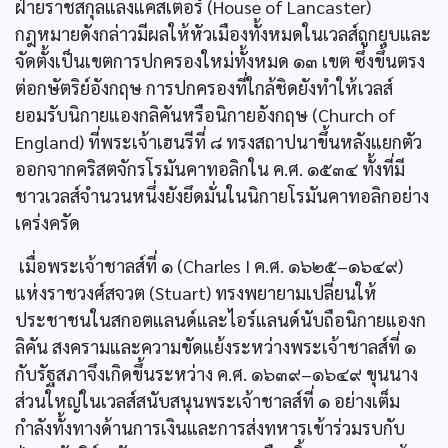
ฝ่ายราชสกุลแลงแคสเตอร์ (House of Lancaster)
กฎหมายดังกล่าวมีผลให้หัวเมืองทั้งหมดในเวลส์ถูกยุบและ
จัดตั้งเป็นเขตการปกครองใหม่ทั้งหมด ๑๓ เขต ซึ่งขึ้นตรง
ต่อกษัตริย์อังกฤษ การปกครองที่ใกล้ชิดยังทำให้เวลส์
ยอมรับนิกายแองกลิคันหรือนิกายอังกฤษ (Church of
England) ที่พระเจ้าเฮนรีที่ ๘ ทรงสถาปนาขึ้นหลังแยกตัว
ออกจากคริสตจักรโรมันคาทอลิกใน ค.ศ. ๑๕๓๔ ทั้งที่มี
ชาวเวลส์จำนวนหนึ่งยังยึดมั่นในนิกายโรมันคาทอลิกอย่าง
เคร่งครัด
เมื่อพระเจ้าชาลส์ที่ ๑ (Charles I ค.ศ. ๑๖๒๕–๑๖๔๙)
แห่งราชวงศ์สจวต (Stuart) ทรงพยายามเปลี่ยนให้
ประชาชนในสกอตแลนด์และไอร์แลนด์นับถือนิกายแองก
ลิคัน สงครามและความขัดแย้งระหว่างพระเจ้าชาลส์ที่ ๑
กับรัฐสภาจึงเกิดขึ้นระหว่าง ค.ศ. ๑๖๓๙–๑๖๔๙ ขุนนาง
ส่วนใหญ่ในเวลส์สนับสนุนพระเจ้าชาลส์ที่ ๑ อย่างเต็ม
กำลังทั้งทางด้านการเงินและการส่งทหารเข้าร่วมรบกับ