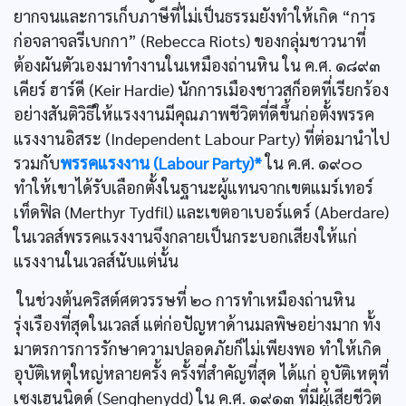
ยากจนและการเก็บภาษีที่ไม่เป็นธรรมยังทำให้เกิด “การ
ก่อจลาจลรีเบกกา” (Rebecca Riots) ของกลุ่มชาวนาที่
ต้องผันตัวเองมาทำงานในเหมืองถ่านหิน ใน ค.ศ. ๑๘๙๓
เคียร์ ฮาร์ดี (Keir Hardie) นักการเมืองชาวสก็อตที่เรียกร้อง
อย่างสันติวิธีให้แรงงานมีคุณภาพชีวิตที่ดีขึ้นก่อตั้งพรรค
แรงงานอิสระ (Independent Labour Party) ที่ต่อมานำไป
รวมกับ
พรรคแรงงาน (Labour Party)*
ใน ค.ศ. ๑๙๐๐
ทำให้เขาได้รับเลือกตั้งในฐานะผู้แทนจากเขตแมร์เทอร์
เท็ดฟิล (Merthyr Tydfil) และเขตอาเบอร์แดร์ (Aberdare)
ในเวลส์พรรคแรงงานจึงกลายเป็นกระบอกเสียงให้แก่
แรงงานในเวลส์นับแต่นั้น
ในช่วงต้นคริสต์ศตวรรษที่ ๒๐ การทำเหมืองถ่านหิน
รุ่งเรืองที่สุดในเวลส์ แต่ก่อปัญหาด้านมลพิษอย่างมาก ทั้ง
มาตรการการรักษาความปลอดภัยก็ไม่เพียงพอ ทำให้เกิด
อุบัติเหตุใหญ่หลายครั้ง ครั้งที่สำคัญที่สุด ได้แก่ อุบัติเหตุที่
เซงเฮนนิดด์ (Senghenydd) ใน ค.ศ. ๑๙๑๓ ที่มีผู้เสียชีวิต