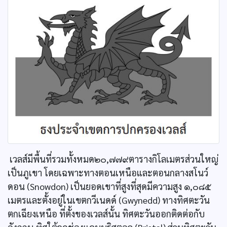
เวลส์มีพื้นที่รวมทั้งหมด๒๐,๗๗๙ตารางกิโลเมตรส่วนใหญ่
เป็นภูเขา โดยเฉพาะทางตอนเหนือและตอนกลางสโนว์
ดอน (Snowdon) เป็นยอดเขาที่สูงที่สุดมีความสูง ๑,๐๘๕
เมตรและตั้งอยู่ในเขตกวีเนดด์ (Gwynedd) ทางทิศตะวัน
ตกเฉียงเหนือ ที่ตั้งของเวลส์นั้น ทิศตะวันออกติดต่อกับ