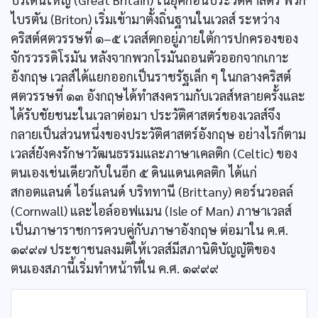
ไบรตัน (Briton) เริ่มเข้ามาตั้งถิ่นฐานในเวลส์ ระหว่าง
คริสต์ศตวรรษที่ ๑–๕ เวลส์ตกอยู่ภายใต้การปกครองของ
จักรวรรดิโรมัน หลังจากพวกโรมันถอนตัวออกจากเกาะ
อังกฤษ เวลส์ได้แยกออกเป็นราชรัฐเล็ก ๆ ในกลางคริสต์
ศตวรรษที่ ๑๓ อังกฤษได้ทำสงครามกับเวลส์หลายครั้งและ
ได้รับชัยชนะในเวลาต่อมา ประวัติศาสตร์ของเวลส์จึง
กลายเป็นส่วนหนึ่งของประวัติศาสตร์อังกฤษ อย่างไรก็ตาม
เวลส์ยังคงรักษาวัฒนธรรมและภาษาเคลติก (Celtic) ของ
ตนเองเช่นเดียวกับในอีก ๕ ดินแดนเคลติก ได้แก่
สกอตแลนด์ ไอร์แลนด์ บริททานี (Brittany) คอร์นวอลล์
(Cornwall) และไอล์ออฟแมน (Isle of Man) ภาษาเวลส์
เป็นภาษาราชการควบคู่กับภาษาอังกฤษ ต่อมาใน ค.ศ.
๑๙๙๗ ประชาชนลงมติให้เวลส์มีสภานิติบัญญัติของ
ตนเองสภานี้เริ่มทำหน้าที่ใน ค.ศ. ๑๙๙๙