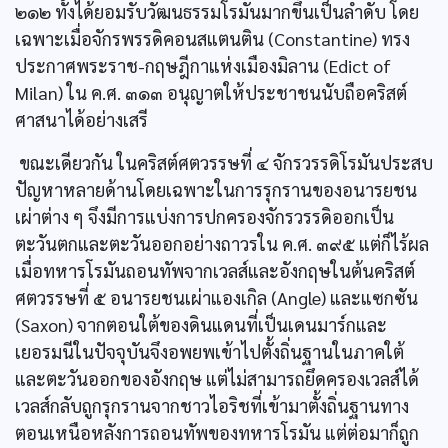
๒๑๒ ทั้งได้ยอมรับวัฒนธรรมโรมันมากขึ้นเป็นลำดับ โดย
เฉพาะเมื่อจักรพรรดิคอนสแตนติน (Constantine) ทรง
ประกาศพระราช-กฤษฎีกาแห่งเมืองมิลาน (Edict of
Milan) ใน ค.ศ. ๓๑๓ อนุญาตให้ประชาชนนับถือคริสต์
ศาสนาได้อย่างเสรี
ขณะเดียวกัน ในคริสต์ศตวรรษที่ ๔ จักรวรรดิโรมันประสบ
ปัญหาหลายด้านโดยเฉพาะในการรุกรานของอนารยชน
เผ่าต่าง ๆ จึงมีการแบ่งการปกครองจักรวรรดิออกเป็น
ตะวันตกและตะวันออกอย่างถาวรใน ค.ศ. ๓๙๕ แต่ก็ไร้ผล
เมื่อทหารโรมันถอนทัพจากเวลส์และอังกฤษในต้นคริสต์
ศตวรรษที่ ๕ อนารยชนเผ่าแองเกิล (Angle) และแซกซัน
(Saxon) จากตอนใต้ของดินแดนที่เป็นเดนมาร์กและ
เยอรมนีในปัจจุบันจึงอพยพเข้าไปตั้งถิ่นฐานในภาคใต้
และตะวันออกของอังกฤษ แต่ไม่สามารถยึดครองเวลส์ได้
เวลส์กลับถูกรุกรานจากชาวไอริชที่เข้ามาตั้งถิ่นฐานทาง
ตอนเหนือหลังการถอนทัพของทหารโรมัน แต่ต่อมาก็ถูก