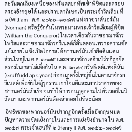
ตะวันตกเฉียงเหนือของฝรั่งเศสยกทัพเข้าพิชิตและครอบ
ครองอังกฤษได้ และปราบดาภิเษกเป็นพระเจ้าวิลเลียมที่
๑ (William I ค.ศ. ๑๐๖๖–๑๐๘๗) แห่งราชวงศ์นอร์มัน
(Norman) หรือรู้จักกันในพระนามพระเจ้าวิลเลียมผู้พิชิต
(William the Conqueror) ในเวลาเดียวกันราชอาณาจักร
โพวิสและราชอาณาจักรกวีเนดด์ก็สั่นคลอนเพราะความขัด
แย้งภายใน จึงเปิดโอกาสให้ชาวนอร์มันเข้ายึดดินแดน
ส่วนใหญ่ใน ค.ศ. ๑๐๗๕ และอาณาจักรเดฮิวเบิร์ทก็ถูกยึด
ครองในเวลาไล่เลี่ยกันใน ค.ศ. ๑๐๙๔ กริฟฟิดด์แห่งคินัน
(Gruffudd ap Cynan) ก่อกบฏครั้งใหญ่ขึ้นในอาณาจักรก
วีเนดด์เพื่อขับไล่ผู้รุกราน เขาโจมตีและเผาปราสาทของ
ชาวนอร์มันสำเร็จ จนทำให้การกบฏลุกลามไปทั่วเวลส์ในปี
ถัดมา และพวกนอร์มันต้องล่าถอยไปทีละน้อย
อิทธิพลของพวกนอร์มันปรากฏอีกครั้งเมื่ออังกฤษหมด
ปัญหาความขัดแย้งภายในและการแย่งชิงอำนาจ ใน ค.ศ.
๑๑๕๗ พระเจ้าเฮนรีที่ ๒ (Henry II ค.ศ. ๑๑๕๔–๑๑๘๙)