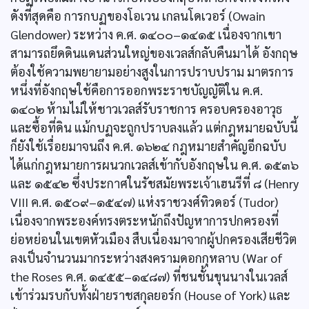
ดังที่สุดคือ การกบฏของโอเวน เกลนโดเวอร์ (Owain
Glendower) ระหว่าง ค.ศ. ๑๔๐๐–๑๔๑๕ เนื่องจากเขา
สามารถยึดดินแดนส่วนใหญ่ของเวลส์กลับคืนมาได้ อังกฤษ
ต้องใช้ความพยายามอย่างสูงในการปราบปราม มาตรการ
หนึ่งที่อังกฤษใช้คือการออกพระราชบัญญัติใน ค.ศ.
๑๔๐๒ ห้ามไม่ให้ชาวเวลส์รับราชการ ครอบครองอาวุธ
และซื้อที่ดิน แม้กบฏจะถูกปราบลงแล้ว แต่กฎหมายฉบับนี้
ก็ยังใช้เรื่อยมาจนถึง ค.ศ. ๑๖๒๔ กฎหมายสำคัญอีกฉบับ
ได้แก่กฎหมายการผนวกเวลส์เข้ากับอังกฤษใน ค.ศ. ๑๕๓๖
และ ๑๕๔๒ ซึ่งประกาศในรัชสมัยพระเจ้าเฮนรีที่ ๘ (Henry
VIII ค.ศ. ๑๕๐๙–๑๕๔๗) แห่งราชวงศ์ทิวดอร์ (Tudor)
เนื่องจากพระองค์ทรงตระหนักถึงปัญหาการปกครองที่
ย่อหย่อนในเขตหัวเมือง สืบเนื่องมาจากผู้ปกครองเสียชีวิต
ลงเป็นจำนวนมากระหว่างสงครามดอกกุหลาบ (War of
the Roses ค.ศ. ๑๔๕๕–๑๔๘๗) ที่ชนชั้นขุนนางในเวลส์
เข้าร่วมรบกับทั้งฝ่ายราชสกุลยอร์ก (House of York) และ