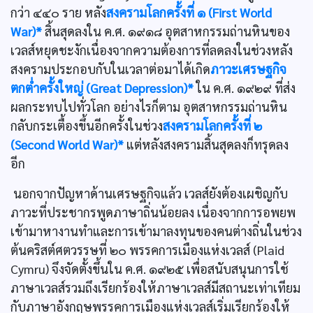
กว่า ๔๔๐ ราย หลัง
สงครามโลกครั้งที่ ๑ (First World
War)*
สิ้นสุดลงใน ค.ศ. ๑๙๑๘ อุตสาหกรรมถ่านหินของ
เวลส์หยุดชะงักเนื่องจากความต้องการที่ลดลงในช่วงหลัง
สงครามประกอบกับในเวลาต่อมาได้เกิด
ภาวะเศรษฐกิจ
ตกต่ำครั้งใหญ่ (Great Depression)*
ใน ค.ศ. ๑๙๒๙ ที่ส่ง
ผลกระทบไปทั่วโลก อย่างไรก็ตาม อุตสาหกรรมถ่านหิน
กลับกระเตื้องขึ้นอีกครั้งในช่วง
สงครามโลกครั้งที่ ๒
(Second World War)*
แต่หลังสงครามสิ้นสุดลงก็ทรุดลง
อีก
นอกจากปัญหาด้านเศรษฐกิจแล้ว เวลส์ยังต้องเผชิญกับ
ภาวะที่ประชากรพูดภาษาถิ่นน้อยลง เนื่องจากการอพยพ
เข้ามาหางานทำและการเข้ามาลงทุนของคนต่างถิ่นในช่วง
ต้นคริสต์ศตวรรษที่ ๒๐ พรรคการเมืองแห่งเวลส์ (Plaid
Cymru) จึงจัดตั้งขึ้นใน ค.ศ. ๑๙๒๕ เพื่อสนับสนุนการใช้
ภาษาเวลส์รวมถึงเรียกร้องให้ภาษาเวลส์มีสถานะเท่าเทียม
กับภาษาอังกฤษพรรคการเมืองแห่งเวลส์เริ่มเรียกร้องให้