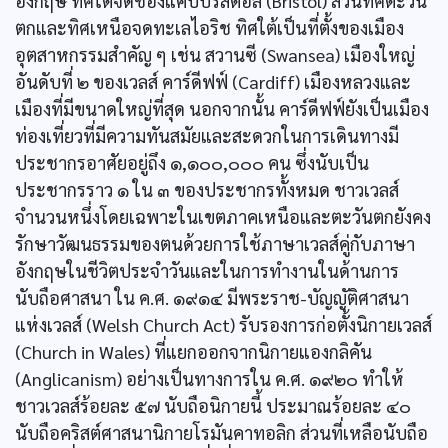
อังกฤษ ทิศใต้จดช่องแคบบริสตอล (Bristol) ส่วนทิศตะวัน
ตกและทิศเหนือจดทะเลไอริช ทิศใต้เป็นที่ตั้งของเมือง
อุตสาหกรรมสำคัญ ๆ เช่น สวานซี (Swansea) เมืองใหญ่
อันดับที่ ๒ ของเวลส์ คาร์ดีฟฟ์ (Cardiff) เมืองหลวงและ
เมืองที่มีขนาดใหญ่ที่สุด นอกจากนั้น คาร์ดีฟฟ์ยังเป็นเมือง
ท่องเที่ยวที่มีความทันสมัยและสะดวกในการเดินทางมี
ประชากรอาศัยอยู่ถึง ๑,๑๐๐,๐๐๐ คน ซึ่งนับเป็น
ประชากรราว ๑ ใน ๓ ของประชากรทั้งหมด ชาวเวลส์
จำนวนหนึ่งโดยเฉพาะในเขตภาคเหนือและตะวันตกยังคง
รักษาวัฒนธรรมของตนด้วยการใช้ภาษาเวลส์คู่กับภาษา
อังกฤษในชีวิตประจำวันและในการทำงานในด้านการ
นับถือศาสนา ใน ค.ศ. ๑๙๑๔ มีพระราช-บัญญัติศาสนา
แห่งเวลส์ (Welsh Church Act) รับรองการก่อตั้งนิกายเวลส์
(Church in Wales) ที่แยกออกจากนิกายแองกลิคัน
(Anglicanism) อย่างเป็นทางการใน ค.ศ. ๑๙๒๐ ทำให้
ชาวเวลส์ร้อยละ ๕๗ นับถือนิกายนี้ ประมาณร้อยละ ๔๐
นับถือคริสต์ศาสนานิกายโรมันคาทอลิก ส่วนที่เหลือนับถือ