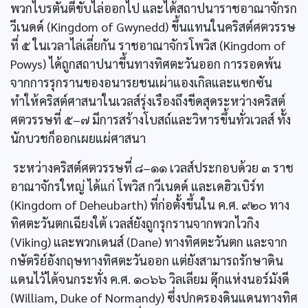
พวกไบรตันตีขับไล่ออกไป และได้สถาปนาราชอาณาจักรก
วีเนดด์ (Kingdom of Gwynedd) ขึ้นแทนในคริสต์ศตวรรษ
ที่ ๕ ในเวลาไล่เลี่ยกัน ราชอาณาจักรโพวิส (Kingdom of
Powys) ได้ถูกสถาปนาขึ้นทางทิศตะวันออก การรอดพ้น
จากการรุกรานของอนารยชนเผ่าแองเกิลและแซกซัน
ทำให้คริสต์ศาสนาในเวลส์รุ่งเรืองถึงขีดสุดระหว่างคริสต์
ศตวรรษที่ ๕–๗ มีการสร้างโบสถ์และวิหารขึ้นทั่วเวลส์ ทั้ง
นักบวชก็ออกเผยแผ่ศาสนา
ระหว่างคริสต์ศตวรรษที่ ๘–๑๑ เวลส์ประกอบด้วย ๓ ราช
อาณาจักรใหญ่ ได้แก่ โพวิส กวีเนดด์ และเดฮิวเบิร์ท
(Kingdom of Deheubarth) ที่ก่อตั้งขึ้นใน ค.ศ. ๙๒๐ ทาง
ทิศตะวันตกเฉียงใต้ เวลส์ยังถูกรุกรานจากพวกไวกิง
(Viking) และพวกเดนส์ (Dane) ทางทิศตะวันตก และจาก
กษัตริย์อังกฤษทางทิศตะวันออก แต่ยังสามารถรักษาดิน
แดนไว้ได้จนกระทั่ง ค.ศ. ๑๐๖๖ วิลเลียม ดุ๊กแห่งนอร์มังดี
(William, Duke of Normandy) ซึ่งปกครองดินแดนทางทิศ