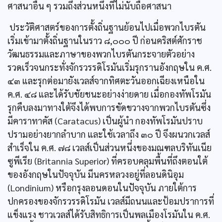
ศาสนาอื่น ๆ รวมถึงส่วนหนึ่งที่ไม่นับถือศาสนา
ประวัติศาสตร์ของการตั้งถิ่นฐานย้อนไปเมื่อพวกไบรตัน
เริ่มเข้ามาตั้งถิ่นฐานในราว ๘,๐๐๐ ปี ก่อนคริสต์ศักราช
วัฒนธรรมและภาษาของพวกไบรตันกระจายตัวอย่าง
รวดเร็วจนกระทั่งจักรวรรดิโรมันเริ่มรุกรานอังกฤษใน ค.ศ.
๔๓ และรุกต่อมายังเวลส์จากทิศตะวันออกเฉียงเหนือใน
ค.ศ. ๔๘ และได้รับชัยชนะอย่างง่ายดาย เมื่อกองทัพโรมัน
รุกคืบลงมาทางใต้จึงได้พบการขัดขวางจากพวกไบรตันซึ่ง
มีคาราทาคัส (Caratacus) เป็นผู้นำ กองทัพโรมันปราบ
ปรามอย่างยากลำบาก และใช้เวลาถึง ๓๐ ปี จึงผนวกเวลส์
สำเร็จใน ค.ศ. ๗๘ เวลส์เป็นส่วนหนึ่งของมณฑลบริทันเนีย
ซูพีเรีย (Britannia Superior) ที่ครอบคลุมพื้นที่ถึงตอนใต้
ของอังกฤษในปัจจุบัน มีนครหลวงอยู่ที่ลอนดินิอุม
(Londinium) หรือกรุงลอนดอนในปัจจุบัน ภายใต้การ
ปกครองของจักรวรรดิโรมัน เวลส์มีถนนและป้อมปราการที่
แข็งแรง ชาวเวลส์ได้รับสิทธิการเป็นพลเมืองโรมันใน ค.ศ.