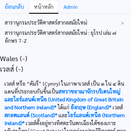
ย้อนกลับ
หน้าหลัก
Admin
สารานุกรมประวัติศาสตร์สากลสมัยใหม่
>
สารานุกรมประวัติศาสตร์สากลสมัยใหม่ : ยุโรป เล่ม ๗
อักษร T-Z
Wales (-)
เวลส์ (-)
เวลส์ หรือ “คัมรี” (Cymry) ในภาษาเวลส์ เป็น ๑ ใน ๔ ดิน
แดนที่ประกอบกันขึ้นเป็น
สหราชอาณาจักรบริเตนใหญ่
และไอร์แลนด์เหนือ (United Kingdom of Great Britain
and Northern Ireland)*
ได้แก่
อังกฤษ (England)*
เวลส์
สกอตแลนด์ (Scotland)*
และ
ไอร์แลนด์เหนือ (Northern
Ireland)*
เวลส์ตั้งอยู่ทางทิศตะวันตกเฉียงใต้ของเกาะ
บริเตนใหญ่ (Great Britain) ในยุคก่อนประวัติศาสตร์ พวก