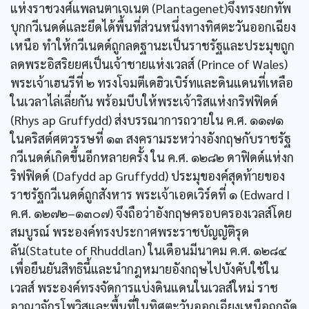
แห่งราชวงศ์แพลนตาเจเนต (Plantagenet)จึงทรงยกทัพ
บุกกวีเนดด์และยึดได้พื้นที่ส่วนหนึ่งทางทิศตะวันออกเฉียง
เหนือ ทำให้กวีเนดด์ถูกลดฐานะเป็นราชรัฐและประมุขถูก
ลดพระอิสริยยศเป็นเจ้าชายแห่งเวลส์ (Prince of Wales)
พระเจ้าเฮนรีที่ ๒ ทรงโจมตีเดฮิวเบิร์ทและดินแดนที่เหลือ
ในเวลาไล่เลี่ยกัน พร้อมบีบให้พระเจ้าริสแห่งกริฟฟิดด์
(Rhys ap Gruffydd) ส่งบรรณาการถวายใน ค.ศ. ๑๑๗๑
ในคริสต์ศตวรรษที่ ๑๓ สงครามระหว่างอังกฤษกับราชรัฐ
กวีเนดด์เกิดขึ้นอีกหลายครั้ง ใน ค.ศ. ๑๒๘๒ ดาฟิดด์แห่งก
ริฟฟิดด์ (Dafydd ap Gruffydd) ประมุของค์สุดท้ายของ
ราชรัฐกวีเนดด์ถูกสังหาร พระเจ้าเอดเวิร์ดที่ ๑ (Edward I
ค.ศ. ๑๒๗๒–๑๓๐๗) จึงถือว่าอังกฤษครอบครองเวลส์โดย
สมบูรณ์ พระองค์ทรงประกาศพระราชบัญญัติรุด
ลัน(Statute of Rhuddlan) ในเดือนมีนาคม ค.ศ. ๑๒๘๔
เพื่อยืนยันสิทธินี้และนำกฎหมายอังกฤษไปบังคับใช้ใน
เวลส์ พระองค์ทรงจัดการแบ่งดินแดนในเวลส์ใหม่ ราช
อาณาจักรโพวิสและพื้นที่ในทิศตะวันออกเฉียงเหนือถูกจัด