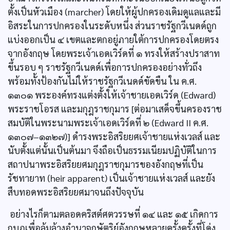
ตั้งเป็นหัวเมือง (marcher) โดยให้ผู้ปกครองเดิมดูแลและมี
อิสระในการปกครองในระดับหนึ่ง ส่วนราชรัฐกวีเนดด์ถูก
แบ่งออกเป็น ๔ เขตและตกอยู่ภายใต้การปกครองโดยตรง
จากอังกฤษ โดยพระเจ้าเอดเวิร์ดที่ ๑ ทรงให้สร้างปราสาท
ขึ้นรอบ ๆ ราชรัฐกวีเนดด์เพื่อการปกครองอย่างทั่วถึง
พร้อมทั้งป้องกันไม่ให้ราชรัฐกวีเนดด์ขัดขืน ใน ค.ศ.
๑๓๐๑ พระองค์ทรงแต่งตั้งให้เจ้าชายเอดเวิร์ด (Edward)
พระราชโอรส และมกุฎราชกุมาร [ต่อมาเสด็จขึ้นครองราช
สมบัติในพระนามพระเจ้าเอดเวิร์ดที่ ๒ (Edward II ค.ศ.
๑๓๐๗–๑๓๒๗)] ดำรงพระอิสริยยศเจ้าชายแห่งเวลส์ และ
นับตั้งแต่นั้นเป็นต้นมา จึงถือเป็นธรรมเนียมปฏิบัติในการ
สถาปนาพระอิสริยยศมกุฎราชกุมารของอังกฤษที่เป็น
รัชทายาท (heir apparent) เป็นเจ้าชายแห่งเวลส์ และยัง
สืบทอดพระอิสริยยศมาจนถึงปัจจุบัน
อย่างไรก็ตามตลอดคริสต์ศตวรรษที่ ๑๔ และ ๑๕ เกิดการ
กบฏเพื่อล้มล้างอำนาจกษัตริย์อังกฤษหลายครั้งครั้งที่โด่ง