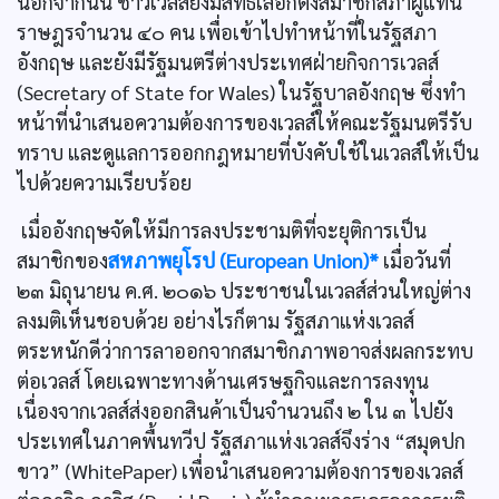
นอกจากนั้น ชาวเวลส์ยังมีสิทธิเลือกตั้งสมาชิกสภาผู้แทน
ราษฎรจำนวน ๔๐ คน เพื่อเข้าไปทำหน้าที่ในรัฐสภา
อังกฤษ และยังมีรัฐมนตรีต่างประเทศฝ่ายกิจการเวลส์
(Secretary of State for Wales) ในรัฐบาลอังกฤษ ซึ่งทำ
หน้าที่นำเสนอความต้องการของเวลส์ให้คณะรัฐมนตรีรับ
ทราบ และดูแลการออกกฎหมายที่บังคับใช้ในเวลส์ให้เป็น
ไปด้วยความเรียบร้อย
เมื่ออังกฤษจัดให้มีการลงประชามติที่จะยุติการเป็น
สมาชิกของ
สหภาพยุโรป (European Union)*
เมื่อวันที่
๒๓ มิถุนายน ค.ศ. ๒๐๑๖ ประชาชนในเวลส์ส่วนใหญ่ต่าง
ลงมติเห็นชอบด้วย อย่างไรก็ตาม รัฐสภาแห่งเวลส์
ตระหนักดีว่าการลาออกจากสมาชิกภาพอาจส่งผลกระทบ
ต่อเวลส์ โดยเฉพาะทางด้านเศรษฐกิจและการลงทุน
เนื่องจากเวลส์ส่งออกสินค้าเป็นจำนวนถึง ๒ ใน ๓ ไปยัง
ประเทศในภาคพื้นทวีป รัฐสภาแห่งเวลส์จึงร่าง “สมุดปก
ขาว” (WhitePaper) เพื่อนำเสนอความต้องการของเวลส์