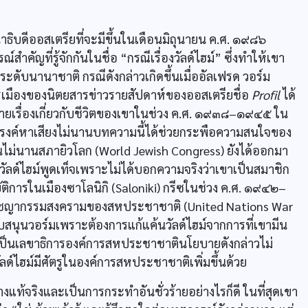
าธิบดีออสเตรียที่จะมีขึ้นในเดือนมิถุนายน ค.ศ. ๑๙๘๖
คัญที่รู้จักกันในชื่อ “กรณีเรื่องวัลด์ไฮม์” ซึ่งทำให้เขา
ดับนานาชาติ กรณีดังกล่าวเกิดขึ้นเมื่ออัลเฟรด วอร์ม
รเมืองของนิตยสารข่าวรายสัปดาห์ของออสเตรียชื่อ
Profil
ได้
ลายเรื่องเกี่ยวกับชีวิตของเขาในช่วง ค.ศ. ๑๙๓๘–๑๙๔๕ ใน
รรณรงค์หาเสียงไม่นานบทความนี้ได้ช่วยกระพือความสนใจของ
้นไม่นานสภายิวโลก (World Jewish Congress) ยังได้ออกมา
ด์ไฮม์พูดเท็จเพราะไม่ได้บอกความจริงว่าเขาเป็นสมาชิก
ติการในเมืองซาโลนิกิ (Saloniki) กรีซในช่วง ค.ศ. ๑๙๔๒–
าชญากรรมสงครามของสหประชาชาติ (United Nations War
สนุนวอร์มเพราะต้องการแก้แค้นวัลด์ไฮม์จากการที่เขามีน
าเป็นเลขาธิการองค์การสหประชาชาตินโยบายดังกล่าวไม่
ลด์ไฮม์มีศัตรูในองค์การสหประชาชาติเพิ่มขึ้นด้วย
งแท้จริงและเป็นการกระทำอันชั่วร้ายอย่างไรก็ดี ในที่สุดเขา