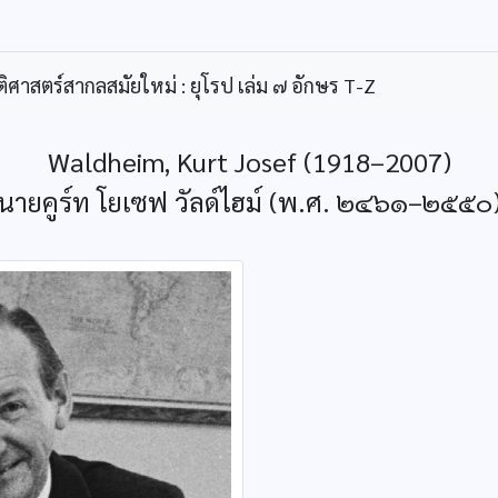
ิศาสตร์สากลสมัยใหม่ : ยุโรป เล่ม ๗ อักษร T-Z
Waldheim, Kurt Josef (1918–2007)
นายคูร์ท โยเซฟ วัลด์ไฮม์ (พ.ศ. ๒๔๖๑–๒๕๕๐