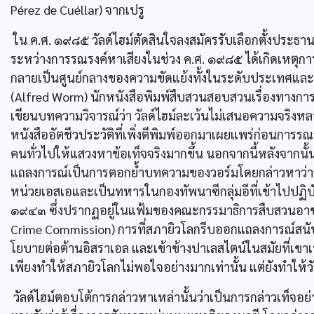
Pérez de Cuéllar) จากเปรู
ใน ค.ศ. ๑๙๘๕ วัลด์ไฮม์ตัดสินใจลงสมัครรับเลือกตั้งประธาน
ระหว่างการรณรงค์หาเสียงในช่วง ค.ศ. ๑๙๘๕ ได้เกิดเหตุการณ์สำ
กลายเป็นศูนย์กลางของความขัดแย้งทั้งในระดับประเทศและระ
(Alfred Worm) นักหนังสือพิมพ์สืบสวนสอบสวนเรื่องทางกา
เขียนบทความวิจารณ์ว่า วัลด์ไฮม์ละเว้นไม่เสนอความจริงห
หนังสืออัตชีวประวัติที่เพิ่งตีพิมพ์ออกมาเผยแพร่ก่อนกา
คนทั่วไปให้แสวงหาข้อเท็จจริงมากขึ้น นอกจากนี้หลังจากนั
แถลงการณ์เป็นการตอกย้ำบทความของวอร์มโดยกล่าวหาว่าวัล
หน่วยเอสเอและเป็นทหารในกองทัพนาซีกลุ่มอีที่เข้าไปปฏิบั
๑๙๔๓ ซึ่งปรากฏอยู่ในแฟ้มของคณะกรรมาธิการสืบสวนอ
Crime Commission) การที่สภายิวโลกรีบออกแถลงการณ์สนับ
โยบายต่อต้านอิสราเอล และเข้าข้างปาเลสไตน์ในสมัยที่เข
เพียงทำให้สภายิวโลกไม่พอใจอย่างมากเท่านั้น แต่ยังทำให้วั
วัลด์ไฮม์ตอบโต้การกล่าวหาเหล่านั้นว่าเป็นการกล่าวเท็จอย่า