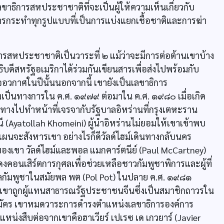
ขาธิการสหประชาชาติที่จะเป็นผู้ให้ความเห็นเกี่ยวกับ
การกระทำทุกรูปแบบที่เป็นการแบ่งแยกเชื้อชาติและการฆ่า
ารสหประชาชาติเป็นวาระที่ ๒ แม้ว่าจะมีการต่อต้านเขาบ้าง
ธิบดีสหรัฐอเมริกาได้ร่วมกันเขียนสารเพื่อส่งไปพร้อมกับ
อวกาศในปีนั้นนอกจากนี้ เขายังเป็นเลขาธิการ
เป็นทางการใน ค.ศ. ๑๙๗๙ ต่อมาใน ค.ศ. ๑๙๘๐ เมื่อเกิด
ินทางไปทำหน้าที่เจรจากับรัฐบาลอิหร่านที่กรุงเตหะราน
ี (Ayatollah Khomeini) ผู้นำอิหร่านไม่ยอมให้เขาเข้าพบ
งแผนจะสังหารเขา อย่างไรก็ดีวัลด์ไฮม์เดินทางกลับนคร
องเขา วัลด์ไฮม์และพอล แมกคาร์ตนีย์ (Paul McCartney)
คอนเสิร์ตการกุศลเพื่อช่วยเหลือชาวกัมพูชาพิการและผู้ที่
ลกัมพูชาในสมัยพล พต (Pol Pot) ในปลาย ค.ศ. ๑๙๘๑
 ๓ เขาถูกผู้แทนสาธารณรัฐประชาชนจีนซึ่งเป็นสมาชิกถาวรใน
ใบสมัคร เขาหมดวาระการดำรงตำแหน่งเลขาธิการองค์การ
แหน่งสืบต่อจากเขาคือฮาเวียร์ เปเรซ เด เกวยาร์ (Javier