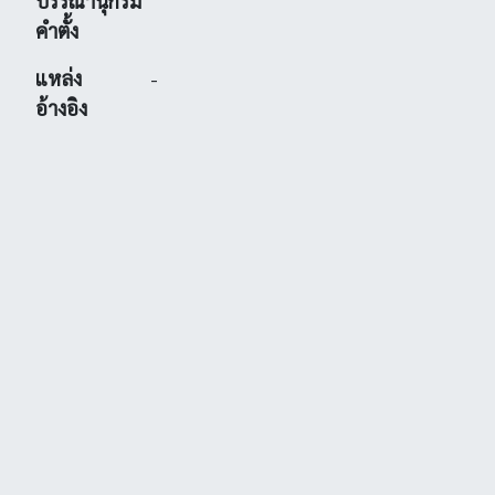
บรรณานุกรม
คำตั้ง
แหล่ง
-
อ้างอิง