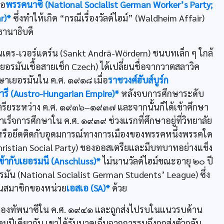
ือ
พรรคนาซี (National Socialist German Worker’s Party;
r)*
ซึ่งทำให้เกิด “กรณีเรื่องวัลด์ไฮม์” (Waldheim Affair)
ธานาธิบดี
ท์อันเดร-เวอร์แดร์น (Sankt Andrä-Wördern) ชนบทเล็ก ๆ ใกล้
เยอรมันเชื้อสายเช็ก Czech) ได้เปลี่ยนชื่อจากวาตสลาวิค
ษาเยอรมันใน ค.ศ. ๑๙๑๘ เมื่อ
ราชวงศ์ฮับส์บูร์ก
การี (Austro-Hungarian Empire)*
หลังจบการศึกษาระดับ
ตรียระหว่าง ค.ศ. ๑๙๓๖–๑๙๓๗ และจากนั้นก็ได้เข้าศึกษา
ร็จการศึกษาใน ค.ศ. ๑๙๓๙ ช่วงแรกที่ศึกษาอยู่ที่วิทยาลัย
ชิกหรือยึดติดกับอุดมการณ์ทางการเมืองของพรรคหนึ่งพรรคใด
hristian Social Party) ของออสเตรียและมีบทบาทอย่างแข็ง
้ากับเยอรมนี (Anschluss)*
ไม่นานวัลด์ไฮม์ขณะอายุ ๒๐ ปี
รมัน (National Socialist German Students’ League) ซึ่ง
ป็นสมาชิกของหน่วย
เอสเอ (SA)*
ด้วย
ในกองทัพนาซีใน ค.ศ. ๑๙๔๑ และถูกส่งไปรบในแนวรบด้าน
ปีเดียวกัน เขาได้รับบาดเจ็บจากการรบจึงถูกส่งตัวกลับ