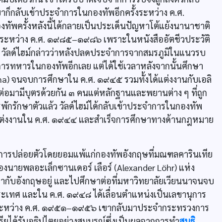
เขาก็กลับเข้าประจำการในกองทัพอีกครั้งระหว่าง ค.ศ.
ัพครั้งหลังนี้ได้กลายเป็นประเด็นปัญหาโต้แย้งนานาชาติ
ม์ระหว่าง ค.ศ. ๑๙๘๕–๑๙๘๖ เพราะในหนังสืออัตชีวประวัติ
๕ วัลด์ไฮม์กล่าวว่าหลังปลดประจำการจากสมรภูมิในแนวรบ
การทหารในกองทัพอีกเลย แต่ได้ใช้เวลาหลังจากนั้นศึกษา
nna) จนจบการศึกษาใน ค.ศ. ๑๙๔๕ รวมทั้งได้แต่งงานกับเอลิ
งต่อมามีบุตรด้วยกัน ๓ คนแต่หลักฐานและพยานต่าง ๆ ที่ถูก
ารพักรักษาตัวแล้ว วัลด์ไฮม์ได้กลับเข้าประจำการในกองทัพ
การแต่งงานใน ค.ศ. ๑๙๔๔ และสำเร็จการศึกษาทางด้านกฎหมาย
้รับการปล่อยตัวโดยยอมแพ้แก่กองทัพอังกฤษที่มณฑลคารินเทีย
องนายพลอะเล็กซานเดอร์ เลือร์ (Alexander Löhr) แห่ง
จากับอังกฤษอยู่ และไปศึกษาต่อที่มหาวิทยาลัยเวียนนาจนจบ
ระเทศ และใน ค.ศ. ๑๙๔๘ ได้เลื่อนตำแหน่งเป็นเลขานุการ
ส ระหว่าง ค.ศ. ๑๙๕๑–๑๙๕๖ เขากลับมาประจำกระทรวงการ
ียได้รับอธิปไตยอย่างสมบูรณ์ซึ่งเป็นผลจากการทำ
สนธิ