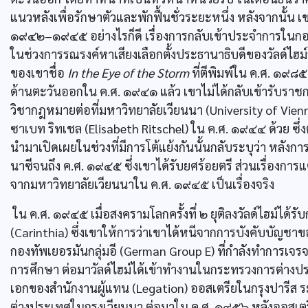
แนวหลังเพื่อรักษาตัวและพักฟื้นชั่วระยะหนึ่ง หลังจากนั้น 
๑๙๔๒–๑๙๔๕ อย่างไรก็ดี เรื่องการกลับเข้าประจำการในกองท
ในช่วงการรณรงค์หาเสียงเลือกตั้งประธานาธิบดีของวัลด์ไฮ
ของเขาชื่อ
In the Eye of the Storm
ที่ตีพิมพ์ใน ค.ศ. ๑๙๘
ด้านตะวันออกใน ค.ศ. ๑๙๔๑ แล้ว เขาไม่ได้กลับเข้ารับราช
วิชากฎหมายต่อที่มหาวิทยาลัยเวียนนา (University of Vie
ซาเบท ริทเชล (Elisabeth Ritschel) ใน ค.ศ. ๑๙๔๔ ด้วย ซึ่
นำมาเปิดเผยในช่วงที่มีการโต้แย้งกันนั้นกลับระบุว่า หลังก
นาซีจนถึง ค.ศ. ๑๙๔๕ ซึ่งเขาได้รับยศร้อยตรี ส่วนเรื่อง
จากมหาวิทยาลัยเวียนนาใน ค.ศ. ๑๙๔๕ เป็นเรื่องจริง
ใน ค.ศ. ๑๙๔๕ เมื่อสงครามโลกครั้งที่ ๒ ยุติลงวัลด์ไฮม์ได
(Carinthia) ซึ่งเขาให้การว่าเขาได้หนีจากการบังคับบัญชาข
กองทัพเยอรมันกลุ่มอี (German Group E) ที่กำลังทำการเจร
การศึกษา ต่อมาวัลด์ไฮม์ได้เข้าทำงานในกระทรวงการต่างป
เอกของสำนักงานผู้แทน (Legation) ออสเตรียในกรุงปารี
ต่างประเทศในกรุงเวียนนา ต่อมาใน ค.ศ. ๑๙๕๖ หลังออสเตร