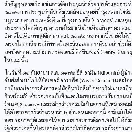
สำคัญๆหลายเรื่องเช่นการจัดประชุมว่าด้วยการค้าและการพั
๑๙๗๒ การประชุมว่าด้วยสิ่งแวดล้อมมนุษย์ที่กรุงสตอกโฮล์
กฎหมายทางทะเลครั้งที่ ๓ ที่กรุงคาราคัส (Caracas) เวเนซ
ประชากรโลกที่กรุงบูคาเรสต์โรมาเนียในเดือนสิงหาคม ค.ศ.
อิตาลีในเดือนพฤศจิกายน ค.ศ. ๑๙๗๔ นอกจากนี้เขายังได้
เจรจาไกล่เกลี่ยกรณีพิพาทในตะวันออกกลางด้วย อย่างไรก็ดี
บดบังจากความสามารถของเฮนรี คิสซินเจอร์ (Henry Kissin
ในขณะนั้น
ในวันที่ ๑๑ กันยายน ค.ศ. ๑๙๗๒ อีดี อามิน (Idi Amin) ผู้น
กับส่งสำเนาไปให้ยัสเซอร์ อาราฟัต (Yasser Arafat) และโกล
อามินยกย่องการสังหารหมู่นักกีฬาโอลิมปิกชาวยิวในนครมิวนิ
ยิวพร้อมกับตำรวจเยอรมันอีก๑คนโดยขบวนการกันยายนทมิฬ 
ร้อน ค.ศ. ๑๙๗๒ และกล่าวว่าเยอรมนีเป็นสถานที่เหมาะสมสำหร
ได้สังหารชาวยิวจำนวนกว่า ๖ ล้านคนนอกจากนี้ อามินยังไ
สหประชาชาติและขอให้ส่งประชากรชาวอิสราเอลไปให้อังกฤษ
รัฐอิสราเอลขึ้นโทรเลขดังกล่าวก่อให้เกิดการประท้วงจ