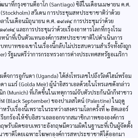
ฒนาที่กรุงซานตีอาโก (Santiago) ชิลีในเดือนเมษายน ค.ศ.
ม (Stockholm) สวีเดน การประชุมสหประชาชาติว่าด้วย
ุเอลาในเดือนมิถุนายน ค.ศ. ๑๙๗๔ การประชุมว่าด้วย
 ๑๙๗๔ และการประชุมว่าด้วยเรื่องอาหารโลกที่กรุงโรม
ทำหน้าที่เป็นตัวแทนองค์การสหประชาชาติไปดำเนินการ
 บทบาทของเขาในเรื่องนี้กลับไม่ประสบความสำเร็จทั้งยังถูก
ger) รัฐมนตรีว่าการกระทรวงการต่างประเทศสหรัฐอเมริกา
ำเผด็จการอูกันดา (Uganda) ได้ส่งโทรเลขไปถึงวัลด์ไฮม์พร้อม
ดา แมร์ (Golda Meir) ผู้นำอิสราเอลด้วยในโทรเลขดังกล่าว
ก (Munich) ที่เกิดขึ้นในเหตุการณ์จับตัวประกันนักกีฬาชาว
(Black September) ของปาเลสไตน์ (Palestine) ในฤดู
ับเรื่องนี้เพราะในระหว่างสงครามโลกครั้งที่ ๒ ฮิตเลอร์
ด้เรียกร้องให้ขับอิสราเอลออกจากสมาชิกภาพขององค์การ
รับผิดชอบเพราะอังกฤษมีความผิดในฐานะที่เป็นผู้จัดตั้ง
ากนานาชาติโดยเฉพาะโฆษกองค์การสหประชาชาติได้ออกมา