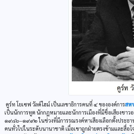
คูร์ท โยเซฟ วัลด์ไฮม์ เป็นเลขาธิการคนที่ ๔ ขององค์การ
สหป
เป็นนักการทูต นักกฎหมายและนักการเมืองที่มีชื่อเสียงชา
๑๙๘๖–๑๙๙๒ ในช่วงที่มีการรณรงค์หาเสียงเลือกตั้งประธาน
คนทั่วไปในระดับนานาชาติ เมื่อเขาถูกฝ่ายตรงข้ามและสื่อ