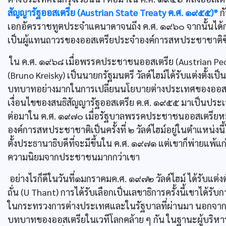
สัญญารัฐออสเตรีย (Austrian State Treaty ค.ศ. ๑๙๕๕)*
กั
เอกอัครราชทูตประจำแคนาดาจนถึง ค.ศ. ๑๙๖๐ จากนั้นได้กล
เป็นผู้แทนถาวรของออสเตรียประจำองค์การสหประชาชาติซึ่งเ
ใน ค.ศ. ๑๙๖๘ เมื่อพรรคประชาชนออสเตรีย (Austrian People‘
(Bruno Kreisky) เป็นนายกรัฐมนตรี วัลด์ไฮม์ได้รับแต่งตั้ง
บทบาทอย่างมากในการเปลี่ยนนโยบายต่างประเทศของออสเ
เงื่อนไขของสนธิสัญญารัฐออสเตรีย ค.ศ. ๑๙๕๕ มาเป็นประเทศ
ต่อมาใน ค.ศ. ๑๙๗๐ เมื่อรัฐบาลพรรคประชาชนออสเตรียหมด
องค์การสหประชาชาติเป็นครั้งที่ ๒ วัลด์ไฮม์อยู่ในตำแหน่งน
ตั้งประธานาธิบดีที่จะมีขึ้นใน ค.ศ. ๑๙๗๑ แต่เขาก็พ่ายแพ้แก่
ความนิยมจากประชาชนมากกว่าเขา
อย่างไรก็ดีในวันที่๑มกราคมค.ศ. ๑๙๗๒ วัลด์ไฮม์ ได้รับแต่
ถั่น (U Thant) การได้รับเลือกเป็นเลขาธิการครั้งนี้เขาได้ร
ในกระทรวงการต่างประเทศและในรัฐบาลที่ผ่านมา นอกจากนี้
บทบาทของออสเตรียในเวทีโลกคล้าย ๆ กัน ในฐานะผู้บริหารส