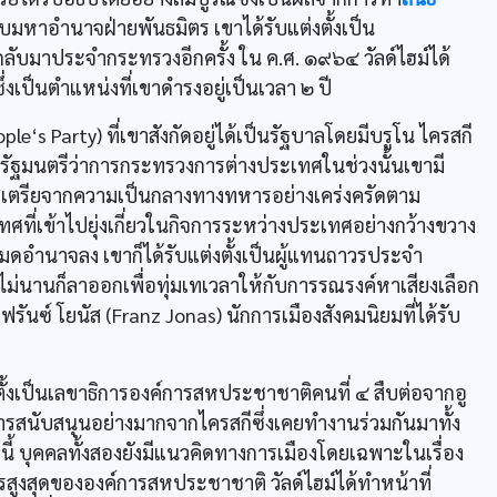
บมหาอำนาจฝ่ายพันธมิตร เขาได้รับแต่งตั้งเป็น
ับมาประจำกระทรวงอีกครั้ง ใน ค.ศ. ๑๙๖๔ วัลด์ไฮม์ได้
ป็นตำแหน่งที่เขาดำรงอยู่เป็นเวลา ๒ ปี
s Party) ที่เขาสังกัดอยู่ได้เป็นรัฐบาลโดยมีบรูโน ไครสกี
เป็นรัฐมนตรีว่าการกระทรวงการต่างประเทศในช่วงนั้นเขามี
ตรียจากความเป็นกลางทางทหารอย่างเคร่งครัดตาม
ที่เข้าไปยุ่งเกี่ยวในกิจการระหว่างประเทศอย่างกว้างขวาง
อำนาจลง เขาก็ได้รับแต่งตั้งเป็นผู้แทนถาวรประจำ
ี้ไม่นานก็ลาออกเพื่อทุ่มเทเวลาให้กับการรณรงค์หาเสียงเลือก
ฟรันซ์ โยนัส (Franz Jonas) นักการเมืองสังคมนิยมที่ได้รับ
งตั้งเป็นเลขาธิการองค์การสหประชาชาติคนที่ ๔ สืบต่อจากอู
ับการสนับสนุนอย่างมากจากไครสกีซึ่งเคยทำงานร่วมกันมาทั้ง
 บุคคลทั้งสองยังมีแนวคิดทางการเมืองโดยเฉพาะในเรื่อง
ูงสุดขององค์การสหประชาชาติ วัลด์ไฮม์ได้ทำหน้าที่