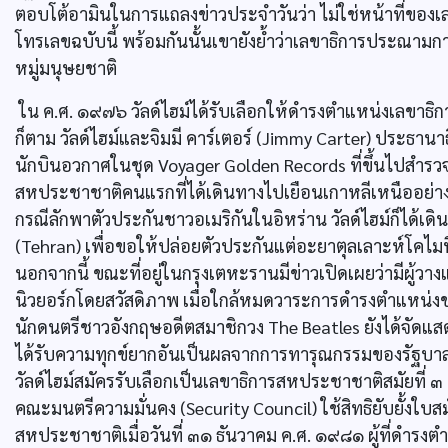
ตอบโต้อามินในการแถลงข่าวประจำวันว่า ไม่ใช่หน้าที่ของเล
โทรเลขฉบับนี้ พร้อมกันนั้นเขายังย้ำว่าเลขาธิการประณาม
หมู่มนุษยชาติ
ใน ค.ศ. ๑๙๗๖ วัลด์ไฮม์ได้รับเลือกให้ดำรงตำแหน่งเลขาธิก
ก็ตาม วัลด์ไฮม์และจิมมี คาร์เตอร์ (Jimmy Carter) ประธานา
นักบินอวกาศในชุด Voyager Golden Records ที่ขึ้นไปสำรวจ
สหประชาชาติคนแรกที่ได้เดินทางไปเยือนเกาหลีเหนืออย่าง
กรณีลักพาตัวประกันชาวอเมริกันในอิหร่าน วัลด์ไฮม์ก็ได้เด
(Tehran) เพื่อขอให้ปล่อยตัวประกันแต่อะยาตุลเลาะห์โคไมน
นอกจากนี้ ขณะที่อยู่ในกรุงเตหะรานมีข่าวเปิดเผยว่ามีผู้วา
นิวยอร์กโดยสวัสดิภาพ เมื่อใกล้หมดวาระการดำรงตำแหน่งข
นักดนตรีชาวอังกฤษอดีตสมาชิกวง The Beatles ยังได้จัดแสดง
ได้รับความทุกข์ยากอันเป็นผลจากการทารุณกรรมของรัฐบา
วัลด์ไฮม์สมัครรับเลือกเป็นเลขาธิการสหประชาชาติสมัยที่
คณะมนตรีความมั่นคง (Security Council) ใช้สิทธิยับยั้ง
สหประชาชาติเมื่อวันที่ ๓๑ ธันวาคม ค.ศ. ๑๙๘๑ ผู้ที่ดำรงตำ