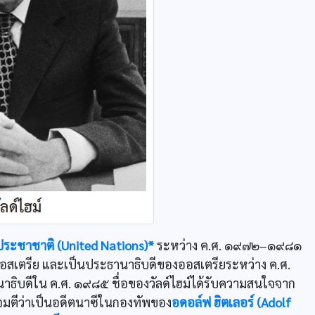
ระชาชาติ (United Nations)*
ระหว่าง ค.ศ. ๑๙๗๒–๑๙๘๑
วออสเตรีย และเป็นประธานาธิบดีของออสเตรียระหว่าง ค.ศ.
าธิบดีใน ค.ศ. ๑๙๘๕ ชื่อของวัลด์ไฮม์ได้รับความสนใจจาก
โจมตีว่าเป็นอดีตนาซีในกองทัพของ
อดอล์ฟ ฮิตเลอร์ (Adolf