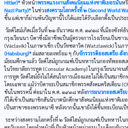
Hitler)*
หัวหน้า
พรรคแรงงานสังคมนิยมแห่งชาติเยอรมัน
หร
Nazi Party)*
ในช่วง
สงครามโลกครั้งที่ ๒ (Second World Wa
ขึ้น แต่เขาก็ผ่านพ้นปัญหานี้ไปได้และได้รับเลือกตั้งเป็นประ
วัลด์ไฮม์เกิดเมื่อวันที่ ๒๑ ธันวาคม ค.ศ. ๑๙๑๘ ที่เมืองซัง
กรุงเวียนนา บิดาซึ่งมีอาชีพเป็นผู้ตรวจการโรงเรียนเป็นชาว
(Václavik) ในภาษาเช็ก เป็นวัทซลาวิค (Watzlawick) ในภา
(Habsburg)*
ล่มสลายลงพร้อม ๆ กับ
จักรวรรดิออสเตรีย-ฮัง
มัธยมศึกษาแล้ว วัลด์ไฮม์ถูกเกณฑ์เป็นทหารในกองทัพออสเ
ในวิทยาลัยการทูต (Consular Academy) ในกรุงเวียนนาจนสำเ
การทูต วัลด์ไฮม์ยังไม่ได้สนใจการเมืองและไม่ได้เป็นสมา
โดยเฉพาะ แม้ว่าบิดาจะเป็นสมาชิกพรรคสังคมคริสเตียน (C
ขันในพรรคนี้ ต่อมาใน ค.ศ. ๑๙๓๘ หลัง
การผนวกออสเตรียเข
ก็ได้เข้าเป็นสมาชิกสันนิบาตนักศึกษาสังคมนิยมแห่งชาติเยอ
เป็นสาขาของพรรคนาซี หลังจากนั้นเขายังได้ขึ้นทะเบียนเ
ระหว่างสงครามโลกครั้งที่ ๒ วัลด์ไฮม์ถูกเกณฑ์เป็นทหาร
ตะวันออก โดยทำหน้าที่เป็นหัวหน้าหน่วยรบ ในเดือนธันวาคม