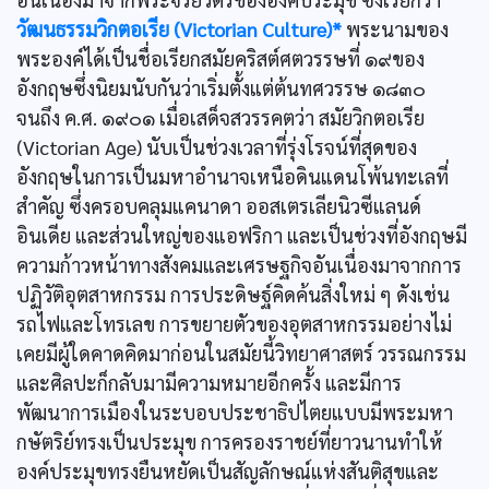
วัฒนธรรมวิกตอเรีย (Victorian Culture)*
พระนามของ
พระองค์ได้เป็นชื่อเรียกสมัยคริสต์ศตวรรษที่ ๑๙ของ
อังกฤษซึ่งนิยมนับกันว่าเริ่มตั้งแต่ต้นทศวรรษ ๑๘๓๐
จนถึง ค.ศ. ๑๙๐๑ เมื่อเสด็จสวรรคตว่า สมัยวิกตอเรีย
(Victorian Age) นับเป็นช่วงเวลาที่รุ่งโรจน์ที่สุดของ
อังกฤษในการเป็นมหาอำนาจเหนือดินแดนโพ้นทะเลที่
สำคัญ ซึ่งครอบคลุมแคนาดา ออสเตรเลียนิวซีแลนด์
อินเดีย และส่วนใหญ่ของแอฟริกา และเป็นช่วงที่อังกฤษมี
ความก้าวหน้าทางสังคมและเศรษฐกิจอันเนื่องมาจากการ
ปฏิวัติอุตสาหกรรม การประดิษฐ์คิดค้นสิ่งใหม่ ๆ ดังเช่น
รถไฟและโทรเลข การขยายตัวของอุตสาหกรรมอย่างไม่
เคยมีผู้ใดคาดคิดมาก่อนในสมัยนี้วิทยาศาสตร์ วรรณกรรม
และศิลปะก็กลับมามีความหมายอีกครั้ง และมีการ
พัฒนาการเมืองในระบอบประชาธิปไตยแบบมีพระมหา
กษัตริย์ทรงเป็นประมุข การครองราชย์ที่ยาวนานทำให้
องค์ประมุขทรงยืนหยัดเป็นสัญลักษณ์แห่งสันติสุขและ