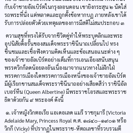
กับเจ้าชายอัลเบิร์ตในกรุงลอนดอน เขายิงกระสุน ๒ นัดใส่
รถพระที่นั่ง แต่พลาดและถูกตั้งข้อหากบฏ ภายหลังเขาได้
รับการปล่อยตัวด้วยเหตุผลของการมีสติไม่สมประกอบ ๓
ความสุขที่ทรงได้รับจากชีวิตคู่ทำให้พระบุคลิกและพระ
อุปนิสัยดื้อรั้นของสมเด็จพระราชินีนาถเปลี่ยนไป ทรง
ชื่นชมและเชื่อฟังความคิดเห็นและข้อเสนอแนะต่าง ๆ
ของเจ้าชายอัลเบิร์ตอย่างเต็มที่การเอนเอียงสนับสนุน
พรรควิกก็ลดน้อยลงอันเนื่องมาจากแนวทางไม่ฝักใฝ่
พรรคการเมืองใดพรรคการเมืองหนึ่งของเจ้าชายอัลเบิร์ต
มีผู้เรียกขานสมเด็จพระราชินีนาถอย่างเสียดสีว่า ราชินีอัล
เบอร์ทีน (Queen Albertine) มีพระราชโอรสและพระราช
ธิดาด้วยกัน ๙ พระองค์ ดังนี้
๑. เจ้าหญิงวิกตอเรีย แอเดอเลด แมรี ราชกุมารี [Victoria
Adelaide Mary, Princess Royal ค.ศ. ๑๘๔๐–๑๙๐๑ หรือ
วิกกี (Vicky) ที่ปรากฏในพระราช-หัตถเลขาที่รวบรวมตี