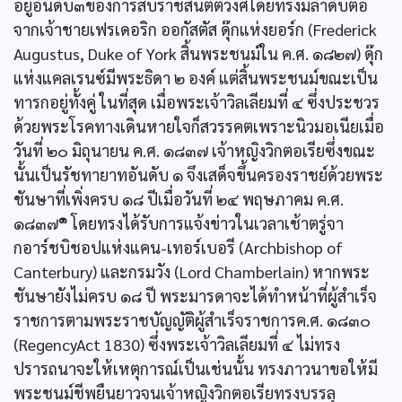
อยู่อันดับ๓ของการสืบราชสันตติวงศ์โดยทรงมีลำดับต่อ
จากเจ้าชายเฟรเดอริก ออกัสตัส ดุ๊กแห่งยอร์ก (Frederick
Augustus, Duke of York สิ้นพระชนม์ใน ค.ศ. ๑๘๒๗) ดุ๊ก
แห่งแคลเรนซ์มีพระธิดา ๒ องค์ แต่สิ้นพระชนม์ขณะเป็น
ทารกอยู่ทั้งคู่ ในที่สุด เมื่อพระเจ้าวิลเลียมที่ ๔ ซึ่งประชวร
ด้วยพระโรคทางเดินหายใจก็สวรรคตเพราะนิวมอเนียเมื่อ
วันที่ ๒๐ มิถุนายน ค.ศ. ๑๘๓๗ เจ้าหญิงวิกตอเรียซึ่งขณะ
นั้นเป็นรัชทายาทอันดับ ๑ จึงเสด็จขึ้นครองราชย์ด้วยพระ
ชันษาที่เพิ่งครบ ๑๘ ปีเมื่อวันที่ ๒๔ พฤษภาคม ค.ศ.
๑
๑๘๓๗
โดยทรงได้รับการแจ้งข่าวในเวลาเช้าตรู่จา
กอาร์ชบิชอปแห่งแคน-เทอร์เบอรี (Archbishop of
Canterbury) และกรมวัง (Lord Chamberlain) หากพระ
ชันษายังไม่ครบ ๑๘ ปี พระมารดาจะได้ทำหน้าที่ผู้สำเร็จ
ราชการตามพระราชบัญญัติผู้สำเร็จราชการค.ศ. ๑๘๓๐
(RegencyAct 1830) ซึ่งพระเจ้าวิลเลียมที่ ๔ ไม่ทรง
ปรารถนาจะให้เหตุการณ์เป็นเช่นนั้น ทรงภาวนาขอให้มี
พระชนม์ชีพยืนยาวจนเจ้าหญิงวิกตอเรียทรงบรรลุ