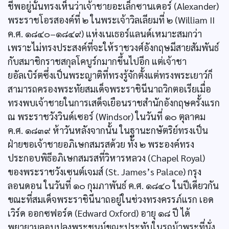
ชีพอยู่นั้นทรงเห็นว่าเจ้าชายอะเล็กซานเดอร์ (Alexander)
พระราชโอรสองค์ที่ ๒ ในพระเจ้าวิลเลียมที่ ๒ (William II
ค.ศ. ๑๘๔๐–๑๘๔๙) แห่งเนเธอร์แลนด์เหมาะสมกว่า
เพราะไม่ทรงประสงค์ที่จะให้ราชวงศ์อังกฤษมีสายสัมพันธ์
กับสมาชิกราชสกุลโคบูร์กมากขึ้นไปอีก แต่เจ้าชา
ยอัลเบิร์ตซึ่งเป็นพระญาติที่ทรงรู้จักตั้งแต่ทรงพระเยาว์ก็
สามารถครองพระทัยสมเด็จพระราชินีนาถวิกตอเรียเมื่อ
ทรงพบเจ้าชายในการเสด็จเยือนราชสำนักอังกฤษครั้งแรก
ณ พระราชวังวินด์เซอร์ (Windsor) ในวันที่ ๑๐ ตุลาคม
ค.ศ. ๑๘๓๙ ห้าวันหลังจากนั้น ในฐานะกษัตริย์ทรงเป็น
ฝ่ายขอเจ้าชายอภิเษกสมรสด้วย ทั้ง ๒ พระองค์ทรง
ประกอบพิธีอภิเษกสมรสที่วิหารหลวง (Chapel Royal)
ของพระราชวังเซนต์เจมส์ (St. James’s Palace) กรุง
ลอนดอน ในวันที่ ๑๐ กุมภาพันธ์ ค.ศ. ๑๘๔๐ ในปีเดียวกัน
ขณะที่สมเด็จพระราชินีนาถอยู่ในช่วงทรงครรภ์แรก เอด
เวิร์ด ออกซฟอร์ด (Edward Oxford) อายุ ๑๘ ปี ได้
พยายามลอบปลงพระชนม์ขณะประทับในรถม้าพระที่นั่ง