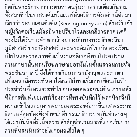
กีดกันพระธิดาจากการคบหาคนรุ่นราวคราวเดียวกันรวม
ทั้งสมาชิกในราชวงศ์แฮโนเวอร์ด้วยวิธีการดังกล่าวนี้ต่อมา
เรียกว่า ระบบเคนซิงตัน (Kensington System) สำหรับเจ้า
หญิงวิกตอเรียแม้จะมีพระปรีชาไวและเฉลียวฉลาด แต่ก็
ทรงไม่ได้รับการศึกษากว้างขวางนักทรงพระอักษรวิชา
ภูมิศาสตร์ ประวัติศาสตร์ และพระคัมภีร์ไบเบิล ทรงเรียน
เปียโนและวาดภาพซึ่งเป็นงานอดิเรกที่ทรงโปรดปราน
ส่วนภาษานั้นทรงเรียนภาษาเยอรมันในขั้นแรกจนกระทั่ง
พระชันษา ๓ ปี จึงได้ทรงเรียนภาษาอังกฤษและภาษา
ฝรั่งเศส เมื่อพระชันษาได้๑๓ปีก็ทรงเริ่มการเขียนบันทึก
ประจำวันซึ่งทรงกระทำไปจนตลอดพระชนม์ชีพ ภายหลัง
ที่มีการพิมพ์เผยแพร่เรื่องราวที่ทรงบันทึกไว้ พสกนิกรจึงมี
ความเข้าใจและเคารพยกย่องพระองค์มากขึ้น แต่พระราช
ธิดาองค์สุดท้องซึ่งทำหน้าที่บรรณาธิการบทบันทึกต่าง ๆ
ได้เผาบันทึกที่มีเนื้อความสำคัญจำนวนมากทิ้ง ยกเว้นบาง
ส่วนที่ทรงเห็นว่าจะไม่ก่อผลเสียใด ๆ