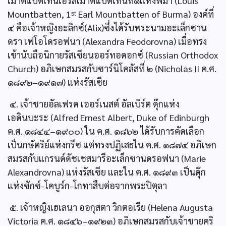
เมาต์แบตเทนเอิร์ลเมาต์แบตเทนที่๑แห่งพม่า (Louis
Mountbatten, 1ˢᵗ Earl Mountbatten of Burma) องค์ที่
๔ คือเจ้าหญิงอะลิกซ์(Alix)ซึ่งได้รับพระนามอะเล็กซาน
ดรา เฟโอโดรอฟนา (Alexandra Feodorovna) เมื่อทรง
เข้านับถือนิกายรัสเซียนออร์ทอดอกซ์ (Russian Orthodox
Church) อภิเษกสมรสกับซาร์นิโคลัสที่ ๒ (Nicholas II ค.ศ.
๑๘๙๒–๑๙๑๗) แห่งรัสเซีย
๔. เจ้าชายอัลเฟรด เออร์เนสต์ อัลเบิร์ต ดุ๊กแห่ง
เอดินบะระ (Alfred Ernest Albert, Duke of Edinburgh
ค.ศ. ๑๘๔๔–๑๙๐๐) ใน ค.ศ. ๑๘๖๒ ได้รับการคัดเลือก
เป็นกษัตริย์แห่งกรีซ แต่ทรงปฏิเสธใน ค.ศ. ๑๘๗๔ อภิเษก
สมรสกับแกรนด์ดัชเชสมารีอะเล็กซานดรอฟนา (Marie
Alexandrovna) แห่งรัสเซีย และใน ค.ศ. ๑๘๙๓ เป็นดุ๊ก
แห่งซักซ์-โคบูร์ก-โกทาสืบต่อจากพระปิตุลา
๕. เจ้าหญิงเฮเลนา ออกุสตา วิกตอเรีย (Helena Augusta
Victoria ค.ศ. ๑๘๔๖–๑๙๒๓) อภิเษกสมรสกับเจ้าชายคริ