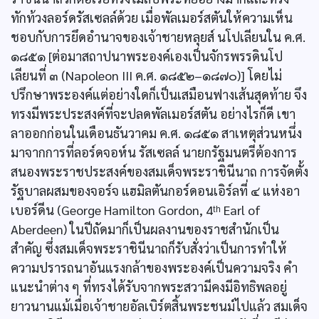
ทักท้วงลอร์ดรัสเซลล์ด้วย เมื่อพัลเมอร์สตันให้ความเห็น
ชอบกับการยึดอำนาจของเจ้าชายหลุยส์ นโปเลียนใน ค.ศ.
๑๘๕๑ [ต่อมาสถาปนาพระองค์เองเป็นจักรพรรดินโป
เลียนที่ ๓ (Napoleon III ค.ศ. ๑๘๕๒–๑๘๗๐)] โดยไม่
ปรึกษาพระองค์แต่อย่างใดก็เป็นเสมือนฟางเส้นสุดท้าย จึง
ทรงมีพระประสงค์ที่จะปลดพัลเมอร์สตัน อย่างไรก็ดี เขา
ลาออกก่อนในเดือนธันวาคม ค.ศ. ๑๘๕๑ สาเหตุส่วนหนึ่ง
มาจากการที่ลอร์ดจอห์น รัสเซลล์ นายกรัฐมนตรีต้องการ
สนองพระราชประสงค์ของสมเด็จพระราชินีนาถ การจัดตั้ง
รัฐบาลผสมของจอร์จ แฮมิลตันกอร์ดอนเอิร์ลที่ ๔ แห่งอา
เบอร์ดีน (George Hamilton Gordon, 4ᵗʰ Earl of
Aberdeen) ในปีถัดมาก็เป็นผลงานของราชสำนักเป็น
สำคัญ ซึ่งสมเด็จพระราชินีนาถก็รับสั่งว่าเป็นการทำให้
ความปรารถนาอันแรงกล้าของพระองค์เป็นความจริง คำ
แนะนำต่าง ๆ ที่ทรงได้รับจากพระสวามีคงมีอิทธิพลอยู่
ยาวนานแม้เมื่อเจ้าชายอัลเบิร์ตสิ้นพระชนม์ไปแล้ว สมเด็จ