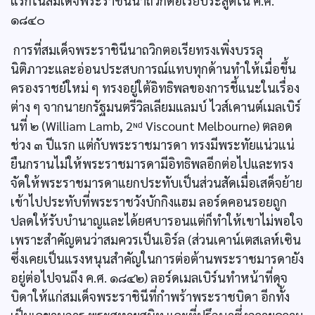
แรกในสมเด็จพระราชินีนาถวิกตอเรียประสูติใน ค.ศ.
๑๘๔๐
การที่สมเด็จพระราชินีนาถวิกตอเรียทรงเพิ่งบรรลุ
นิติภาวะและอ่อนประสบการณ์แทบทุกด้านทำให้เมื่อขึ้น
ครองราชย์ใหม่ ๆ ทรงอยู่ใต้อิทธิพลของการชี้แนะในเรื่อง
ต่าง ๆ จากนายกรัฐมนตรีวิลเลียมแลมบ์ ไวส์เคานต์เมลเบิร์
นที่ ๒ (William Lamb, 2ᶰᵈ Viscount Melbourne) ตลอด
ช่วง ๓ ปีแรก แต่กับพระราชมารดา ทรงมีพระทัยแน่วแน่
ยืนกรานไม่ให้พระราชมารดามีอิทธิพลอีกต่อไปและทรง
จัดให้พระราชมารดาแยกประทับเป็นส่วนสัดเมื่อเสด็จย้าย
เข้าไปประทับที่พระราชวังบักกิงแฮม ลอร์ดคอนรอยถูก
ปลดให้รับบำนาญและได้ยศบารอนแต่ก็ทำให้เขาไม่พอใจ
เพราะสำคัญตนว่าสมควรเป็นเอิร์ล (ส่วนเคาน์เตสเลห์เซิน
ซึ่งเคยเป็นแรงหนุนสำคัญในการต่อต้านพระราชมารดายัง
อยู่ต่อไปจนถึง ค.ศ. ๑๘๔๒) ลอร์ดเมลเบิร์นทำหน้าที่ดุจ
บิดาให้แก่สมเด็จพระราชินีที่กำพร้าพระราชบิดา อีกทั้ง