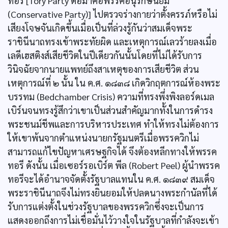
ทอรี [Tory Party ต่อมาคือพรรคอนุรักษนิยม
(Conservative Party)] ไปตรวจร่างกายว่าตั้งครรภ์หรือไม่
เสียงโจษจันเกิดขึ้นเมื่อเป็นที่ล่วงรู้กันว่าสมเด็จพระ
ราชินีนาถทรงเข้าพระทัยผิด และเหตุการณ์เลวร้ายลงเมื่อ
เลดีเฮสติงส์เสียชีวิตในปีเดียวกันนั้นโดยที่ไม่ได้รับการ
วินิจฉัยจากนายแพทย์ถึงสาเหตุของการเสียชีวิต ส่วน
เหตุการณ์ที่ ๒ นั้น ใน ค.ศ. ๑๘๓๘ เกิดวิกฤตการณ์ห้องพระ
บรรทม (Bedchamber Crisis) ความที่ทรงพึ่งพิงลอร์ดเมล
เบิร์นจนทรงรู้สึกว่าเขาเป็นส่วนสำคัญมากทั้งในการดำรง
พระชนม์ชีพและการบริหารประเทศ ทำให้ทรงไม่ต้องการ
ให้เขาพ้นจากตำแหน่งนายกรัฐมนตรีเมื่อพรรควิกไม่
สามารถแก้ไขปัญหาเศรษฐกิจได้ จึงต้องหลีกทางให้พรรค
ทอรี ดังนั้น เมื่อเซอร์รอเบิร์ต พีล (Robert Peel) ผู้นำพรรค
ทอรีจะได้อำนาจจัดตั้งรัฐบาลแทนใน ค.ศ. ๑๘๓๙ สมเด็จ
พระราชินีนาถจึงไม่ทรงยินยอมให้ปลดนางพระกำนัลที่ได้
รับการแต่งตั้งในช่วงรัฐบาลของพรรควิกซึ่งจะเป็นการ
แสดงออกถึงการไม่เชื่อมั่นไว้วางใจในรัฐบาลที่กำลังจะเข้า