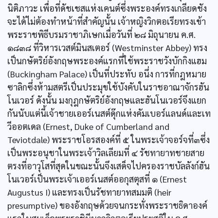
นิติภาวะ เพื่อที่ดัชเชสแห่งเคนต์ซึ่งพระองค์ทรงเกลียดชัง
จะได้ไม่ต้องทำหน้าที่สำคัญนั้น เจ้าหญิงวิกตอเรียทรงเข้า
พระราชพิธีบรมราชาภิเษกเมื่อวันที่ ๒๘ มิถุนายน ค.ศ.
๑๘๓๘ ที่วิหารเวสต์มินสเตอร์ (Westminster Abbey) ทรง
เป็นกษัตริย์อังกฤษพระองค์แรกที่ใช้พระราชวังบักกิงแฮม
(Buckingham Palace) เป็นที่ประทับ อนึ่ง การที่กฎหมาย
ซาลิกซึ่งห้ามสตรีเป็นประมุขใช้บังคับในราชอาณาจักรฮัน
โนเวอร์ ดังนั้น มงกุฎกษัตริย์อังกฤษและฮันโนเวอร์จึงแยก
กันนับแต่นี้เจ้าชายเออร์เนสต์ดุ๊กแห่งคัมเบอร์แลนด์และเท
วีออตเดล (Ernest, Duke of Cumberland and
Teviotdale) พระราชโอรสองค์ที่ ๕ ในพระเจ้าจอร์จที่๓ซึ่ง
เป็นพระอนุชาในพระเจ้าวิลเลียมที่ ๔ รัชทายาทชายสาย
ตรงที่อาวุโสที่สุดในขณะนั้นจึงเสด็จไปครองราชบัลลังก์ฮัน
โนเวอร์เป็นพระเจ้าเออร์เนสต์ออกุสตุสที่ ๑ (Ernest
Augustus I) และทรงเป็นรัชทายาทสมมติ (heir
presumptive) ของอังกฤษด้วยจนกระทั่งพระราชธิดาองค์