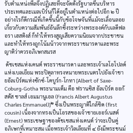
รับตำแหน่งพีลจึงปฏิเสธที่จะจัดตั้งรัฐบาลขึ้นบริหาร
ประเทศและเมลเบิร์นก็ได้อยู่ในตำแหน่งต่อไปอีก ๒ ปี
อย่างไรก็ดีกรณีที่เกิดขึ้นนี้กับข้อโจษจันที่แม้จะเลื่อนลอย
เกี่ยวกับความสัมพันธ์อันลึกซึ้งระหว่างพระองค์กับเลดีฟล
อรา เฮสติงส์ ก็ทำให้ทรงสูญเสียความนิยมจากประชาชน
และทำให้ทรงถูกโน้มน้าวจากพระราชมารดาและพระ
ญาติว่าควรอภิเษกสมรส
ดัชเชสแห่งเคนต์ พระราชมารดา และพระเจ้าเลโอโปลด์
แห่งเบลเยียม พระปิตุลาทรงหมายพระเนตรไปยังเจ้าชา
ยอัลเบิร์ตแห่งซักซ์-โคบูร์ก-โกทา [Albert of Saxe-
Coburg-Gotha พระนามเต็ม คือ ฟรานซิส อัลเบิร์ต ออกั
สตัส ชาลส์ เอมมานูเอล (Francis Albert Augustus
๒
Charles Emmanuel)]
ซึ่งเป็นพระญาติใกล้ชิด (first
cousin) เนื่องจากทรงเป็นโอรสของเจ้าชายเออร์เนสต์
(Ernest) พระเชษฐาของดัชเชสแห่งเคนต์ ว่าจะเป็นคู่
อภิเษกที่เหมาะสม เมื่อพระเจ้าวิลเลียมที่ ๔ ยังมีพระชนม์