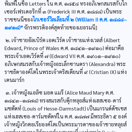
พิมพ์ในชื่อ Letters ใน ค.ศ. ๑๘๕๘ ทรงอภิเษกสมรสกับไก
เซอร์เฟรเดอริกที่ ๓ (Frederick III ค.ศ. ๑๘๘๘) เป็นพระ
ราชชนนีของ
ไกเซอร์วิลเลียมที่ ๒ (William II ค.ศ. ๑๘๘๘–
๑๙๑๘)*
จักรพรรดิองค์สุดท้ายของเยอรมนี]
๒. เจ้าชายอัลเบิร์ต เอดเวิร์ด เจ้าชายแห่งเวลส์ (Albert
Edward, Prince of Wales ค.ศ. ๑๘๔๑–๑๙๑๐) ต่อมาคือ
พระเจ้าเอดเวิร์ดที่ ๗ (Edward VII ค.ศ. ๑๙๐๑–๑๙๑๐)
อภิเษกสมรสกับเจ้าหญิงอะเล็กซานดรา (Alexandra) พระ
ราชธิดาองค์โตในพระเจ้าคริสเตียนที่ ๙ (Cristian IX) แห่ง
เดนมาร์ก
๓. เจ้าหญิงแอลิซ มอด แมรี (Alice Maud Mary ค.ศ.
๑๘๔๓–๑๘๗๘) ทรงสมรสกับดุ๊กหลุยส์แห่งเฮสเซอ-ดาร์
มชตัดท์ (Louis of Hesse-Darmstadt) เป็นแกรนด์ดัชเชส
แห่งเฮสเซอ-ดาร์มชตัดท์ใน ค.ศ. ๑๘๗๗ มีพระธิดา ๕ องค์
เจ้าหญิงวิกตอเรียองค์โตเป็นพระมารดาของเจ้าชายหลุยส์