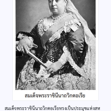
สมเด็จพระราชินีนาถวิกตอเรียทรงเป็นประมุขแห่งสห