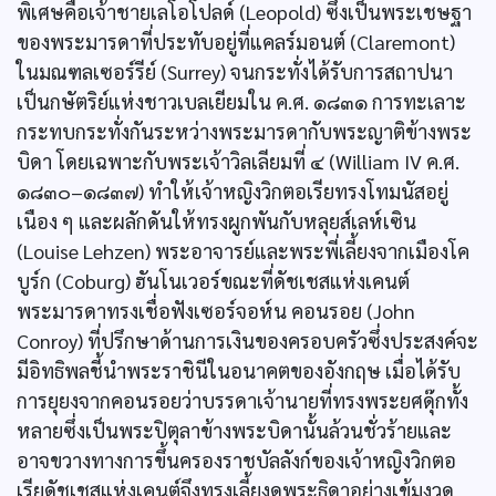
พิเศษคือเจ้าชายเลโอโปลด์ (Leopold) ซึ่งเป็นพระเชษฐา
ของพระมารดาที่ประทับอยู่ที่แคลร์มอนต์ (Claremont)
ในมณฑลเซอร์รีย์ (Surrey) จนกระทั่งได้รับการสถาปนา
เป็นกษัตริย์แห่งชาวเบลเยียมใน ค.ศ. ๑๘๓๑ การทะเลาะ
กระทบกระทั่งกันระหว่างพระมารดากับพระญาติข้างพระ
บิดา โดยเฉพาะกับพระเจ้าวิลเลียมที่ ๔ (William IV ค.ศ.
๑๘๓๐–๑๘๓๗) ทำให้เจ้าหญิงวิกตอเรียทรงโทมนัสอยู่
เนือง ๆ และผลักดันให้ทรงผูกพันกับหลุยส์เลห์เซิน
(Louise Lehzen) พระอาจารย์และพระพี่เลี้ยงจากเมืองโค
บูร์ก (Coburg) ฮันโนเวอร์ขณะที่ดัชเชสแห่งเคนต์
พระมารดาทรงเชื่อฟังเซอร์จอห์น คอนรอย (John
Conroy) ที่ปรึกษาด้านการเงินของครอบครัวซึ่งประสงค์จะ
มีอิทธิพลชี้นำพระราชินีในอนาคตของอังกฤษ เมื่อได้รับ
การยุยงจากคอนรอยว่าบรรดาเจ้านายที่ทรงพระยศดุ๊กทั้ง
หลายซึ่งเป็นพระปิตุลาข้างพระบิดานั้นล้วนชั่วร้ายและ
อาจขวางทางการขึ้นครองราชบัลลังก์ของเจ้าหญิงวิกตอ
เรียดัชเชสแห่งเคนต์จึงทรงเลี้ยงดูพระธิดาอย่างเข้มงวด