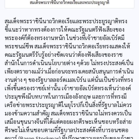
สมเด็จพระราชินีนาถวิกตอเรียและพระประยูรญาติทรง
ชี้แนะว่าหากทรงต้องการให้คณะรัฐมนตรีฟังเสียงของ
พระองค์ก็ต้องทรงงานหนัก ในช่วงที่เจ้าชายอัลเบิร์ตมี
พระชนม์ชีพ สมเด็จพระราชินีนาถวิกตอเรียทรงแสดงให้
คณะรัฐมนตรีรับรู้อย่างชัดเจนว่าต้องฟังเสียงของราช
สำนักในการดำเนินนโยบายต่าง ๆด้วย ไม่ทรงประสงค์เป็น
เพียงตรายางแม้ว่าเมื่อก่อนจะทรงเคยสนับสนุนการดำเนิน
งานต่าง ๆ ของรัฐบาลลอร์ดเมลเบิร์น แต่นั่นเป็นช่วงที่ทรง
เพิ่งขึ้นครองราชย์เท่านั้น เจ้าชายอัลเบิร์ตทรงเห็นว่าองค์
ประมุขพึงมีบทบาทในการเมืองอังกฤษ และการที่ทรงมี
เครือข่ายพระประยูรญาติในยุโรปก็เป็นสิ่งที่รัฐบาลไม่ควร
มองข้ามความสำคัญ สมเด็จพระราชินีนาถไม่ทรงควรเป็น
เสมือนขุนนางจีนที่ได้แต่คอยผงกศีรษะเห็นชอบหรือส่าย
ศีรษะไม่เห็นชอบตามที่รัฐบาลประสงค์ดังที่บารอนชตอ
คมาร์ (Baron Stockmar) ที่ปรึกษาชาวเยอรมันของเจ้าชา