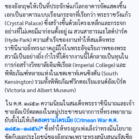
ของอังกฤษให้เป็นที่ประจักษ์แก่โลกอาคารจัดแสดงชิ้น
เอกเป็นอาคารแบบเรือนกระจกที่เรียกว่า พระราชวังแก้ว
(Crystal Palace) ซึ่งสร้างขึ้นด้วยโครงเหล็กและกระจก
อย่างที่ไม่เคยมีมาก่อนตั้งอยู่ ณ สวนสาธารณะไฮด์ปาร์ค
(Hyde Park) ความสำเร็จของงานทำให้สมเด็จพระ
ราชินีนาถยิ่งทรงภาคภูมิใจในพระอัจฉริยภาพของพระ
สวามีเป็นอย่างยิ่ง กำไรที่ได้จากงานนี้ได้กลายเป็นทุนใน
การก่อสร้างวิทยาลัยอิมพิเรียล (Imperial College) และ
พิพิธภัณฑ์หลายแห่งในเขตเซาท์เคนซิงตัน (South
Kensington) รวมทั้งพิพิธภัณฑ์วิกตอเรียแอนด์อัลเบิร์ต
(Victoria and Albert Museum)
ใน ค.ศ. ๑๘๕๓ ความนิยมในสมเด็จพระราชินีนาถและเจ้า
ชายอัลเบิร์ตลดลงในหมู่ประชาชนจากการที่ทรงพยายาม
ยับยั้งไม่ให้เกิด
สงครามไครเมีย (Crimean War ค.ศ.
๑๘๕๓–๑๘๕๖)*
ซึ่งทำให้ทรงถูกเพ่งเล็งว่าทรงมีนโยบาย
ขัดกับผลประโยชน์ของอังกฤษเพราะทรงสนับสนุนรัสเซีย