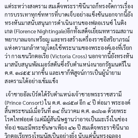
แต่ระหว่างสงคราม สมเด็จพระราชินีนาถก็ทรงจัดการเรื่อง
การบรรเทาทุกข์ทหารที่บาดเจ็บอย่างแข็งขันนอกจากนี้ยัง
ทรงหันมาสนับสนุนการดำเนินงานของฟลอเรนซ์ ไนติง
เกล (Florence Nightingale)อีกทั้งเสด็จเยี่ยมทหารณสถาน
พยาบาลแจกเหรียญ และทรงสร้างเครื่องราชอิสริยาภรณ์
แห่งความกล้าหาญโดยใช้พระนามของพระองค์เองที่เรียก
ว่า กางเขนวิกตอเรีย (Victoria Cross) นอกจากนี้ยังทรงหัน
มาสนับสนุนพัลเมอร์สตันซึ่งรับตำแหน่งนายกรัฐมนตรีใน
ค.ศ. ๑๘๕๕ มากขึ้น และเขาก็พิสูจน์การเป็นผู้นำยาม
สงครามได้อย่างเข้มแข็ง
เจ้าชายอัลเบิร์ตได้รับตำแหน่งเจ้าชายพระราชสวามี
(Prince Consort) ใน ค.ศ. ๑๘๕๗ อีก ๔ ปี ต่อมา พระองค์
สิ้นพระชนม์เมื่อวันที่ ๑๔ ธันวาคม ค.ศ. ๑๘๖๑ ด้วยพระ
โรคไทฟอยด์ (แต่มีผู้สันนิษฐานว่าอาจเป็นมะเร็งในช่อง
ท้อง) ขณะมีพระชันษาเพียง ๔๒ ปี สมเด็จพระราชินีนาถ
วิกตอเรียทรงโทมนัสเป็นอย่างยิ่ง นับแต่นั้นทรงฉลอง