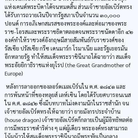
แห่งเคนต์พระบิดาได้จนหมดสิ้น ส่วนเจ้าชายอัลเบิร์ตทรง
ได้รับการถวายเงินปีจากรัฐสภาเป็นจำนวน ๓๐,๐๐๐
ปอนด์ การอภิเษกสมรสของพระองค์และต่อมาของพระ
ราช-โอรสและพระราชธิดาตลอดจนพระราชนัดดาอีก ๔๒
องค์ทำให้ราชวงศ์อังกฤษมีสายสัมพันธ์กับราชวงศ์ของ
รัสเซีย ปรัสเซีย กรีซ เดนมาร์ก โรมาเนีย และรัฐเยอรมัน
อีกหลายรัฐ ทำให้สมเด็จพระราชินีนาถได้ฉายาว่า สมเด็จ
พระอัยยิกาธิราชแห่งยุโรป (the Great Grandmother of
Europe)
หลังการลาออกของลอร์ดเมลเบิร์นใน ค.ศ. ๑๘๔๑ และ
การพ้นหน้าที่ของหลุยส์ เลห์เซิน โดยได้รับยศบารอนเนส
ใน ค.ศ. ๑๘๔๒ ซึ่งมีบทบาทไม่งดงามนักในราชสำนัก จน
เจ้าชายอัลเบิร์ตทรงให้ฉายาว่า ยายมังกรประจำบ้าน
(house dragon) เจ้าชายอัลเบิร์ตก็กลายเป็นผู้มีอิทธิพลต่อ
การมีพระราชดำริต่าง ๆ แต่ผู้เดียว พระองค์ทรงสามารถ
โน้มน้าวให้สมเด็จพระราชินีนาถมีพระทัยเป็นกลาง