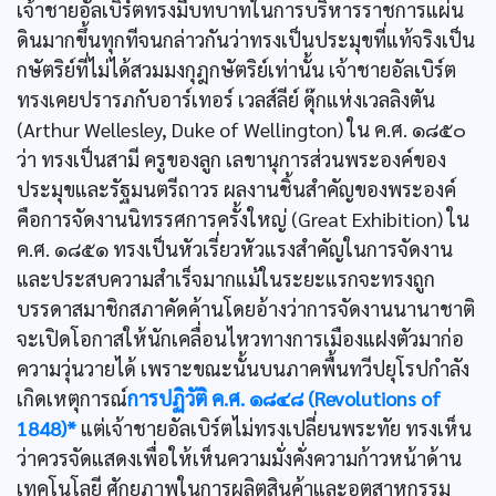
เจ้าชายอัลเบิร์ตทรงมีบทบาทในการบริหารราชการแผ่น
ดินมากขึ้นทุกทีจนกล่าวกันว่าทรงเป็นประมุขที่แท้จริงเป็น
กษัตริย์ที่ไม่ได้สวมมงกุฎกษัตริย์เท่านั้น เจ้าชายอัลเบิร์ต
ทรงเคยปรารภกับอาร์เทอร์ เวลส์ลีย์ ดุ๊กแห่งเวลลิงตัน
(Arthur Wellesley, Duke of Wellington) ใน ค.ศ. ๑๘๕๐
ว่า ทรงเป็นสามี ครูของลูก เลขานุการส่วนพระองค์ของ
ประมุขและรัฐมนตรีถาวร ผลงานชิ้นสำคัญของพระองค์
คือการจัดงานนิทรรศการครั้งใหญ่ (Great Exhibition) ใน
ค.ศ. ๑๘๕๑ ทรงเป็นหัวเรี่ยวหัวแรงสำคัญในการจัดงาน
และประสบความสำเร็จมากแม้ในระยะแรกจะทรงถูก
บรรดาสมาชิกสภาคัดค้านโดยอ้างว่าการจัดงานนานาชาติ
จะเปิดโอกาสให้นักเคลื่อนไหวทางการเมืองแฝงตัวมาก่อ
ความวุ่นวายได้ เพราะขณะนั้นบนภาคพื้นทวีปยุโรปกำลัง
เกิดเหตุการณ์
การปฏิวัติ ค.ศ. ๑๘๔๘ (Revolutions of
1848)*
แต่เจ้าชายอัลเบิร์ตไม่ทรงเปลี่ยนพระทัย ทรงเห็น
ว่าควรจัดแสดงเพื่อให้เห็นความมั่งคั่งความก้าวหน้าด้าน
เทคโนโลยี ศักยภาพในการผลิตสินค้าและอุตสาหกรรม