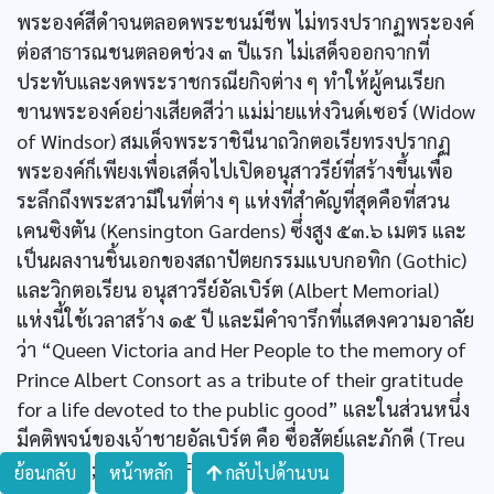
พระองค์สีดำจนตลอดพระชนม์ชีพ ไม่ทรงปรากฏพระองค์
ต่อสาธารณชนตลอดช่วง ๓ ปีแรก ไม่เสด็จออกจากที่
ประทับและงดพระราชกรณียกิจต่าง ๆ ทำให้ผู้คนเรียก
ขานพระองค์อย่างเสียดสีว่า แม่ม่ายแห่งวินด์เซอร์ (Widow
of Windsor) สมเด็จพระราชินีนาถวิกตอเรียทรงปรากฏ
พระองค์ก็เพียงเพื่อเสด็จไปเปิดอนุสาวรีย์ที่สร้างขึ้นเพื่อ
ระลึกถึงพระสวามีในที่ต่าง ๆ แห่งที่สำคัญที่สุดคือที่สวน
เคนซิงตัน (Kensington Gardens) ซึ่งสูง ๕๓.๖ เมตร และ
เป็นผลงานชิ้นเอกของสถาปัตยกรรมแบบกอทิก (Gothic)
และวิกตอเรียน อนุสาวรีย์อัลเบิร์ต (Albert Memorial)
แห่งนี้ใช้เวลาสร้าง ๑๕ ปี และมีคำจารึกที่แสดงความอาลัย
ว่า “Queen Victoria and Her People to the memory of
Prince Albert Consort as a tribute of their gratitude
for a life devoted to the public good” และในส่วนหนึ่ง
มีคติพจน์ของเจ้าชายอัลเบิร์ต คือ ซื่อสัตย์และภักดี (Treu
und Fest; True and Faithful) ด้วย
ย้อนกลับ
หน้าหลัก
กลับไปด้านบน