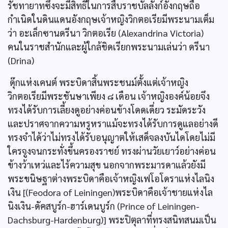
รัชทายาทซึ่งจะมีสิทธิในการสืบราชบัลลังก์อังกฤษถือ
กำเนิดในดินแดนอังกฤษเจ้าหญิงวิกตอเรียมีพระนามเต็ม
ว่า อะเล็กซานดรีนา วิกตอเรีย (Alexandrina Victoria)
คนในราชสำนักและผู้ใกล้ชิดเรียกพระนามเล่นว่า ดรีนา
(Drina)
ดุ๊กแห่งเคนต์ พระบิดาสิ้นพระชนม์ตั้งแต่เจ้าหญิง
วิกตอเรียมีพระชันษาเพียง ๘ เดือน เจ้าหญิงองค์น้อยจึง
ทรงได้รับการเลี้ยงดูอย่างค่อนข้างโดดเดี่ยว ระมัดระวัง
และปราศจากความหรูหราแม้จะทรงได้รับการดูแลอย่างดี
ทรงจำได้ว่าไม่ทรงได้รับอนุญาตให้เสด็จลงบันไดโดยไม่มี
ใครจูงจนกระทั่งขึ้นครองราชย์ ทรงผ่านวัยเยาว์อย่างค่อน
ข้างว้าเหว่และไร้ความสุข นอกจากพระมารดาแล้วยังมี
พระขนิษฐาต่างพระบิดาคือเจ้าหญิงเฟโอโดราแห่งไลนิง
เงิน [(Feodora of Leiningen)พระบิดาคือเจ้าชายแห่งไล
นิงเงิน-ดัคสบูร์ก-ฮาร์เดนบูร์ก (Prince of Leiningen-
Dachsburg-Hardenburg)] พระปิตุลาที่ทรงสนิทสนมเป็น