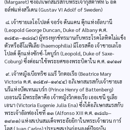
(Margaret) ซึ่งอภิเษกสมรสกับพระเจ้ากุสตาฟที่ ๖ อด
อล์ฟแห่งสวีเดน (Gustav VI Adolf of Sweden)
๘. เจ้าชายเลโอโปลด์ จอร์จ ดันแคน ดุ๊กแห่งอัลบานี
(Leopold George Duncan, Duke of Albany ค.ศ.
๑๘๕๓–๑๘๘๔) ผู้ทรงทุกข์ทรมานกับพระโรคโลหิตไม่แข็ง
ตัวหรือฮีโมฟีเลีย (haemophilia) มีโอรสคือ เจ้าชายเลโอ
โปลด์ ดุ๊กแห่งซักซ์-โคบูร์ก (Leopold, Duke of Saxe-
Coburg) ซึ่งต่อมาใช้พระยศของพระบิดาใน ค.ศ. ๑๙๑๗
๙. เจ้าหญิงเบียทริซ แมรี วิกตอเรีย (Beatrice Mary
Victoria ค.ศ. ๑๘๕๗–๑๙๔๔) อภิเษกสมรสกับเจ้าชายเฮ
นรีแห่งบัตเทนแบร์ก (Prince Henry of Battenberg)
เยอรมนี มีพระธิดาคือ เจ้าหญิงวิกตอเรีย เออเชนี จูเลีย
เอนา (Victoria Eugenie Julia Ena) ซึ่งได้อภิเษกสมรสกับ
พระเจ้าอัลฟองโซที่ ๑๓ (Alfonso XIII ค.ศ. ๑๘๘๖–
๑๙๓๑) แห่งสเปนสมเด็จพระอัยยิกาในพระเจ้าฆวน การ์
โลส (Juan Carlos) ประมุขสเปนก่อนองค์ปัจจุบัน