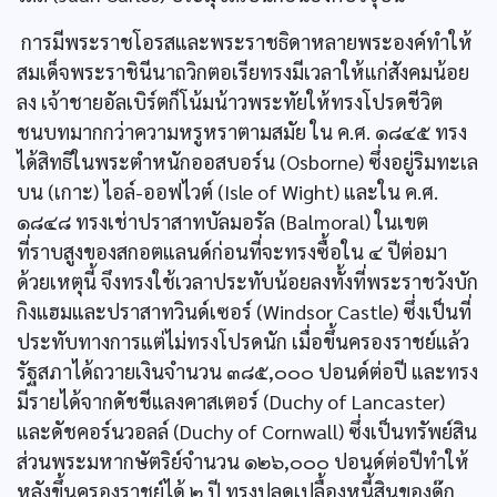
การมีพระราชโอรสและพระราชธิดาหลายพระองค์ทำให้
สมเด็จพระราชินีนาถวิกตอเรียทรงมีเวลาให้แก่สังคมน้อย
ลง เจ้าชายอัลเบิร์ตก็โน้มน้าวพระทัยให้ทรงโปรดชีวิต
ชนบทมากกว่าความหรูหราตามสมัย ใน ค.ศ. ๑๘๔๕ ทรง
ได้สิทธิในพระตำหนักออสบอร์น (Osborne) ซึ่งอยู่ริมทะเล
บน (เกาะ) ไอล์-ออฟไวต์ (Isle of Wight) และใน ค.ศ.
๑๘๔๘ ทรงเช่าปราสาทบัลมอรัล (Balmoral) ในเขต
ที่ราบสูงของสกอตแลนด์ก่อนที่จะทรงซื้อใน ๔ ปีต่อมา
ด้วยเหตุนี้ จึงทรงใช้เวลาประทับน้อยลงทั้งที่พระราชวังบัก
กิงแฮมและปราสาทวินด์เซอร์ (Windsor Castle) ซึ่งเป็นที่
ประทับทางการแต่ไม่ทรงโปรดนัก เมื่อขึ้นครองราชย์แล้ว
รัฐสภาได้ถวายเงินจำนวน ๓๘๕,๐๐๐ ปอนด์ต่อปี และทรง
มีรายได้จากดัชชีแลงคาสเตอร์ (Duchy of Lancaster)
และดัชคอร์นวอลล์ (Duchy of Cornwall) ซึ่งเป็นทรัพย์สิน
ส่วนพระมหากษัตริย์จำนวน ๑๒๖,๐๐๐ ปอนด์ต่อปีทำให้
หลังขึ้นครองราชย์ได้ ๒ ปี ทรงปลดเปลื้องหนี้สินของดุ๊ก