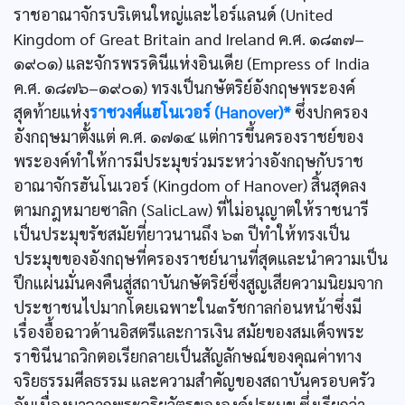
ราชอาณาจักรบริเตนใหญ่และไอร์แลนด์ (United
Kingdom of Great Britain and Ireland ค.ศ. ๑๘๓๗–
๑๙๐๑) และจักรพรรดินีแห่งอินเดีย (Empress of India
ค.ศ. ๑๘๗๖–๑๙๐๑) ทรงเป็นกษัตริย์อังกฤษพระองค์
สุดท้ายแห่ง
ราชวงศ์แฮโนเวอร์ (Hanover)*
ซึ่งปกครอง
อังกฤษมาตั้งแต่ ค.ศ. ๑๗๑๔ แต่การขึ้นครองราชย์ของ
พระองค์ทำให้การมีประมุขร่วมระหว่างอังกฤษกับราช
อาณาจักรฮันโนเวอร์ (Kingdom of Hanover) สิ้นสุดลง
ตามกฎหมายซาลิก (SalicLaw) ที่ไม่อนุญาตให้ราชนารี
เป็นประมุขรัชสมัยที่ยาวนานถึง ๖๓ ปีทำให้ทรงเป็น
ประมุขของอังกฤษที่ครองราชย์นานที่สุดและนำความเป็น
ปึกแผ่นมั่นคงคืนสู่สถาบันกษัตริย์ซึ่งสูญเสียความนิยมจาก
ประชาชนไปมากโดยเฉพาะใน๓รัชกาลก่อนหน้าซึ่งมี
เรื่องอื้อฉาวด้านอิสตรีและการเงิน สมัยของสมเด็จพระ
ราชินีนาถวิกตอเรียกลายเป็นสัญลักษณ์ของคุณค่าทาง
จริยธรรมศีลธรรม และความสำคัญของสถาบันครอบครัว
อันเนื่องมาจากพระจริยวัตรขององค์ประมุข ซึ่งเรียกว่า