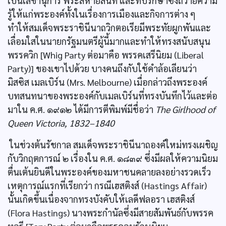
เป็นเลขานุการ พระสหายสนิท และที่ปรึกษาซึ่งถวายความ
รู้ให้แก่พระองค์ทั้งในเรื่องการเมืองและกิจการต่าง ๆ
ทำให้สมเด็จพระราชินีนาถวิกตอเรียมีพระทัยผูกพันและ
เลื่อมใสในนายกรัฐมนตรีผู้นี้มากและทำให้ทรงสนับสนุน
พรรควิก [Whig Party ต่อมาคือ พรรคเสรีนิยม (Liberal
Party)] ของเขาไปด้วย บางคนถึงกับใช้คำล้อเลียนว่า
มิสซิส เมลเบิร์น (Mrs. Melbourne) เมื่อกล่าวถึงพระองค์
บทสนทนาของพระองค์กับเมลเบิร์นที่ทรงบันทึกไว้และต่อ
มาใน ค.ศ. ๑๙๑๒ ได้มีการตีพิมพ์มีชื่อว่า
The Girlhood of
Queen Victoria, 1832–1840
ในช่วงต้นรัชกาล สมเด็จพระราชินีนาถองค์ใหม่ทรงเผชิญ
กับวิกฤตการณ์ ๒ เรื่องใน ค.ศ. ๑๘๓๙ ซึ่งมีผลให้ความนิยม
ตื่นเต้นยินดีในพระองค์ของมหาชนคลายลงอย่างรวดเร็ว
เหตุการณ์แรกที่เรียกว่า กรณีเฮสติงส์ (Hastings Affair)
นั้นเกิดขึ้นเนื่องจากทรงบังคับให้เลดีฟลอรา เฮสติงส์
(Flora Hastings) นางพระกำนัลซึ่งมีสายสัมพันธ์กับพรรค