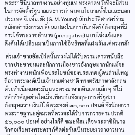
พระราชินีนาถทรงงานอย่างทุ่มเท ทรงคาดหวังที่จะมีส่วน
ในการจัดตั้งรัฐบาลและการกำหนดนโยบายทั้งในและนอก
ประเทศ จี. เอ็ม. ยัง (G. M. Young) นักประวัติศาสตร์ร่วม
สมัยกล่าวถึงการเปลี่ยนแปลงในสถาบันกษัตริย์อังกฤษที่มี
การใช้พระราชอำนาจ (prerogative) แบบโจ่งแจ้งและ
ดึงดันได้เปลี่ยนมาเป็นการใช้อิทธิพลที่แฝงเร้นแต่ทรงพลัง
ส่วนเจ้าชายอัลเบิร์ตนั้นทรงไม่ได้รับความเคารพนับถือ
จากประชาชนและนักการเมืองชาวอังกฤษมากนักแม้จะ
ทรงทำงานหนักเพื่อประโยชน์ของประเทศ ผู้คนส่วนใหญ่
ถือว่าพระองค์เป็นเจ้านายต่างชาติ ทรงตรัสภาษาอังกฤษ
ด้วยสำเนียงเยอรมัน และทรงมาจากดินแดนเล็ก ๆ ที่ไม่
สลักสำคัญอย่างใดเมื่อเทียบกับอังกฤษ การที่รัฐสภา
อังกฤษถวายเงินปีให้พระองค์ ๓๐,๐๐๐ ปอนด์ จึงน้อยกว่า
พระราชฐานะคู่สมรสที่ควรจะได้รับการถวายตามปรกติ
๕๐,๐๐๐ ปอนด์ อย่างไรก็ดี ขณะที่สมเด็จพระราชินีนาถ
วิกตอเรียทรงพระครรภ์ติดต่อกันเป็นระยะเวลายาวนาน