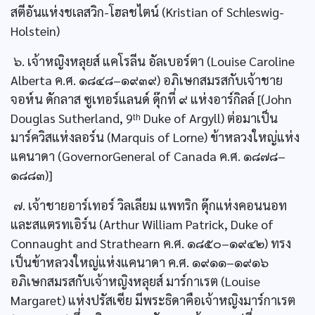
สตีอันแห่งชเลสวิก-โฮลชไตน์ (Kristian of Schleswig-
Holstein)
๖. เจ้าหญิงหลุยส์ แคโรลีน อัลเบอร์ตา (Louise Caroline
Alberta ค.ศ. ๑๘๔๘–๑๙๓๙) อภิเษกสมรสกับเจ้าชาย
จอห์น ดักลาส ซูเทอร์แลนด์ ดุ๊กที่ ๙ แห่งอาร์กิลล์ [(John
Douglas Sutherland, 9ᵗʰ Duke of Argyll) ต่อมาเป็น
มาร์ควิสแห่งลอร์น (Marquis of Lorne) ข้าหลวงใหญ่แห่ง
แคนาดา (GovernorGeneral of Canada ค.ศ. ๑๘๗๘–
๑๘๘๓)]
๗. เจ้าชายอาร์เทอร์ วิลเลียม แพทริก ดุ๊กแห่งคอนนอท
และสแตรทเอิร์น (Arthur William Patrick, Duke of
Connaught and Strathearn ค.ศ. ๑๘๕๐–๑๙๔๒) ทรง
เป็นข้าหลวงใหญ่แห่งแคนาดา ค.ศ. ๑๙๑๑–๑๙๑๖
อภิเษกสมรสกับเจ้าหญิงหลุยส์ มาร์กาเรต (Louise
Margaret) แห่งปรัสเซีย มีพระธิดาคือเจ้าหญิงมาร์กาเรต