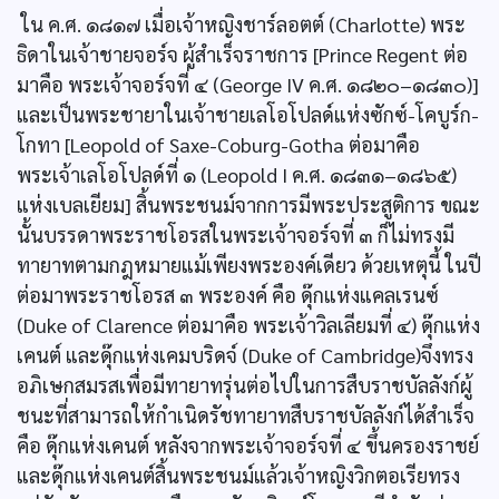
ใน ค.ศ. ๑๘๑๗ เมื่อเจ้าหญิงชาร์ลอตต์ (Charlotte) พระ
ธิดาในเจ้าชายจอร์จ ผู้สำเร็จราชการ [Prince Regent ต่อ
มาคือ พระเจ้าจอร์จที่ ๔ (George IV ค.ศ. ๑๘๒๐–๑๘๓๐)]
และเป็นพระชายาในเจ้าชายเลโอโปลด์แห่งซักซ์-โคบูร์ก-
โกทา [Leopold of Saxe-Coburg-Gotha ต่อมาคือ
พระเจ้าเลโอโปลด์ที่ ๑ (Leopold I ค.ศ. ๑๘๓๑–๑๘๖๕)
แห่งเบลเยียม] สิ้นพระชนม์จากการมีพระประสูติการ ขณะ
นั้นบรรดาพระราชโอรสในพระเจ้าจอร์จที่ ๓ ก็ไม่ทรงมี
ทายาทตามกฎหมายแม้เพียงพระองค์เดียว ด้วยเหตุนี้ ในปี
ต่อมาพระราชโอรส ๓ พระองค์ คือ ดุ๊กแห่งแคลเรนซ์
(Duke of Clarence ต่อมาคือ พระเจ้าวิลเลียมที่ ๔) ดุ๊กแห่ง
เคนต์ และดุ๊กแห่งเคมบริดจ์ (Duke of Cambridge)จึงทรง
อภิเษกสมรสเพื่อมีทายาทรุ่นต่อไปในการสืบราชบัลลังก์ผู้
ชนะที่สามารถให้กำเนิดรัชทายาทสืบราชบัลลังก์ได้สำเร็จ
คือ ดุ๊กแห่งเคนต์ หลังจากพระเจ้าจอร์จที่ ๔ ขึ้นครองราชย์
และดุ๊กแห่งเคนต์สิ้นพระชนม์แล้วเจ้าหญิงวิกตอเรียทรง