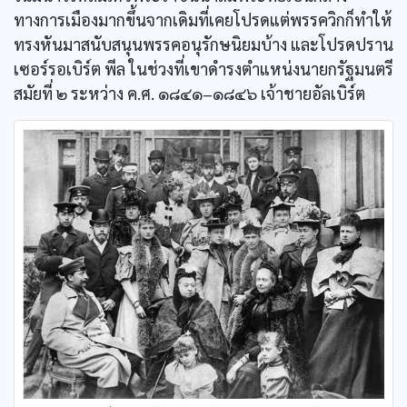
ทางการเมืองมากขึ้นจากเดิมที่เคยโปรดแต่พรรควิกก็ทำให้
ทรงหันมาสนับสนุนพรรคอนุรักษนิยมบ้าง และโปรดปราน
เซอร์รอเบิร์ต พีล ในช่วงที่เขาดำรงตำแหน่งนายกรัฐมนตรี
สมัยที่ ๒ ระหว่าง ค.ศ. ๑๘๔๑–๑๘๔๖ เจ้าชายอัลเบิร์ต