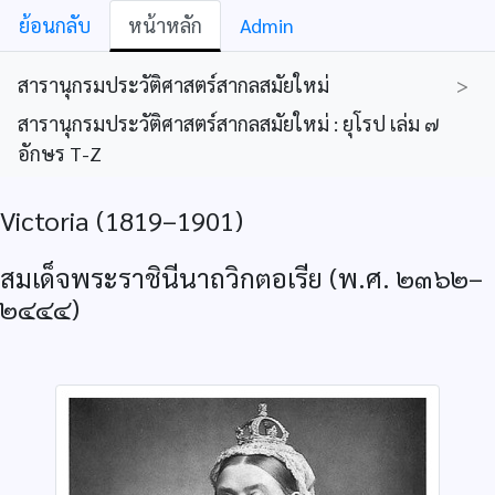
ย้อนกลับ
หน้าหลัก
Admin
สารานุกรมประวัติศาสตร์สากลสมัยใหม่
>
สารานุกรมประวัติศาสตร์สากลสมัยใหม่ : ยุโรป เล่ม ๗
อักษร T-Z
Victoria (1819–1901)
สมเด็จพระราชินีนาถวิกตอเรีย (พ.ศ. ๒๓๖๒–
๒๔๔๔)