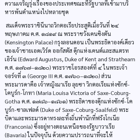
ความเจริญรุ่งเรืองของประเทศขณะที่รัฐบาลที่เข้ามาบริ
หารพ้นตำแหน่งไปหลายชุด
สมเด็จพระราชินีนาถวิกตอเรียประสูติเมื่อวันที่ ๒๔
พฤษภาคม ค.ศ. ๑๘๑๙ ณ พระราชวังเคนซิงตัน
(Kensington Palace) กรุงลอนดอน เป็นพระธิดาองค์เดียว
ของเจ้าชายเอดเวิร์ด ออกัสตัส ดุ๊กแห่งเคนต์และสแตรท
เอิร์น (Edward Augustus, Duke of Kent and Strathearn
ค.ศ. ๑๗๖๗–๑๘๒๐) พระราชโอรสองค์ที่ ๔ ในพระเจ้า
จอร์จที่ ๓ (George III ค.ศ. ๑๗๖๐–๑๘๒๐) ส่วน
พระมารดาคือ เจ้าหญิงมาเรีย ลุยซา วิกตอเรียแห่งซักซ์-
โคบูร์ก-โกทา (Maria Louisa Victoria of Saxe-Coburg-
Gotha ค.ศ. ๑๗๘๖–๑๘๖๑) พระธิดาของดุ๊กแห่งซักซ์-โค
บูร์ก-ซาลเฟลด์ (Duke of Saxe-Coburg-Saalfeld) พระ
บิดาและพระมารดาทรงละทิ้งถิ่นพำนักที่ฟรังโกเนีย
(Franconia) ซึ่งอยู่ทางตอนเหนือของรัฐบาวาเรีย
(Bavaria) ในปัจจุบัน ด้วยความปรารถนาที่จะให้