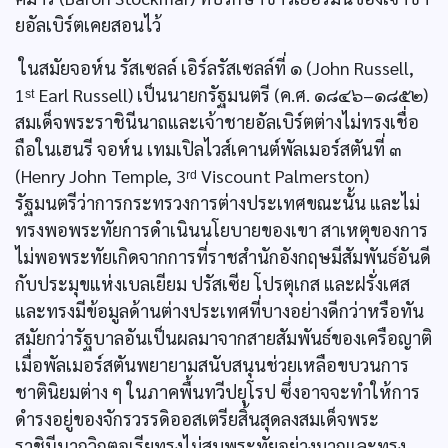
ยอัลเบิร์ตเคยสอนไว้
ในสมัยจอห์น รัสเซลล์ เอิร์ลรัสเซลล์ที่ ๑ (John Russell,
1ˢᵗ Earl Russell) เป็นนายกรัฐมนตรี (ค.ศ. ๑๘๔๖–๑๘๕๒)
สมเด็จพระราชินีนาถและเจ้าชายอัลเบิร์ตต่างไม่ทรงเชื่อ
ถือในเฮนรี จอห์น เทมเปิลไวส์เคานต์พัลเมอร์สตันที่ ๓
(Henry John Temple, 3ʳᵈ Viscount Palmerston)
รัฐมนตรีว่าการกระทรวงการต่างประเทศขณะนั้น และไม่
ทรงพอพระทัยการดำเนินนโยบายของเขา สาเหตุของการ
ไม่พอพระทัยเกิดจากการที่ราชสำนักอังกฤษมีสัมพันธ์อันดี
กับประมุขแห่งเบลเยียม ปรัสเซีย โปรตุเกส และฝรั่งเศส
และทรงมีข้อมูลด้านต่างประเทศที่บางอย่างดีกว่าหรือทัน
สมัยกว่ารัฐบาลอันเป็นผลมาจากสายสัมพันธ์ของเครือญาติ
เมื่อพัลเมอร์สตันพยายามสนับสนุนช่วยเหลือขบวนการ
ชาตินิยมต่าง ๆ ในภาคพื้นทวีปยุโรป ซึ่งอาจจะทำให้การ
ดำรงอยู่ของจักรวรรดิออสเตรียสิ้นสุดลงสมเด็จพระ
ราชินีนาถวิกตอเรียทรงไม่สบพระทัยอย่างมากและทรง