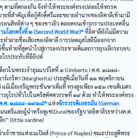
าง ๆ ตามที่ตกลงกัน จึงทำให้พระองค์ทรงปล่อยให้พรรค
บายที่สำคัญเพื่อกู้ศักดิ์ศรีและขยายอำนาจของอิตาลีเข้ามามี
รอนสิทธิต่าง ๆ ของชาวยิว ตลอดจนเข้ารุกรานประเทศอื่น
ามโลกครั้งที่ ๒ (Second World War)*
ที่อิตาลียังไม่มีความ
ำลายชื่อเสียงของอิตาลี การปลดมุสโสลีนีออกจาก
ดีขึ้นท้ายที่สุดนำไปสู่การลงประชามติและการยุบเลิกระบอบ
ยไปประทับที่อียิปต์
ียวในพระเจ้าอุมแบร์โตที่ ๑ (Umberto I ค.ศ. ๑๘๗๘–
์เกริตา (Margherita) ประสูติเมื่อวันที่ ๑๑ พฤศจิกายน
 แม้เมื่อเจริญพระชันษาเต็มที่ ทรงสูงเพียง ๑๕๓ เซนติเมตร
ชาวยุโรปทั่วไปในคริสต์ศตวรรษที่ ๑๙ ด้วย ทำให้พระองค์ทรง
 II ค.ศ. ๑๘๘๘–๑๙๑๘)*
แห่ง
จักรวรรดิเยอรมัน (German
มนตรีและผู้นำหรือดูเช(Duce)ของรัฐบาลอิตาลีระหว่างค.ศ.
” (little sardine)
่าเจ้าชายแห่งเนเปิลส์ (Prince of Naples) ขณะประสูติพระ