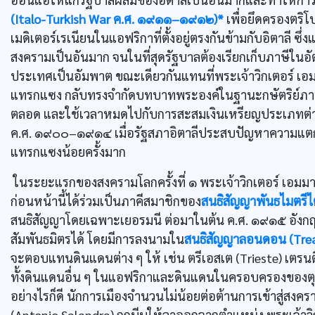
(Italo-Turkish War ค.ศ. ๑๙๑๑–๑๙๑๒)*
เพื่อยึดครองตริโปล
เมดิเตอร์เรเนียนในแอฟริกาที่ตั้งอยู่ตรงกันข้ามกับอิตาลี ซึ่
สงครามเป็นอันมาก จนในที่สุดรัฐบาลต้องเรียกเก็บภาษีในอัต
ประเทศเป็นอัมพาต ขณะเดียวกันแทนที่พระเจ้าวิกเตอร์ เอ
แทรกแซง กลับทรงจำกัดบทบาทพระองค์ในฐานะกษัตริย์ภายใต้
ตลอด และใช้เวลาหมดไปกับการสะสมเงินเหรียญประเภทต่าง ๆ
ค.ศ. ๑๙๐๐–๑๙๑๔ เมื่อรัฐสภาอิตาลีประสบปัญหาความแต
แทรกแซงน้อยครั้งมาก
ในระยะแรกของสงครามโลกครั้งที่ ๑ พระเจ้าวิกเตอร์ เอมมาน
ก่อนหน้านี้ได้ร่วมเป็นภาคีสมาชิกของ
สนธิสัญญาพันธไมตรีไต
สนธิสัญญาโดยเฉพาะเยอรมนี ต่อมาในต้น ค.ศ. ๑๙๑๕ อังกฤษ ฝ
สัมพันธมิตรได้ โดยมีการลงนามใน
สนธิสัญญาลอนดอน (Trea
จะตอบแทนดินแดนต่าง ๆ ให้ เช่น ตรีเอสเต (Trieste) เตรนติโ
ทั้งดินแดนอื่น ๆ ในแอฟริกาและดินแดนในครอบครองของตุรกี
อย่างไรก็ดี นักการเมืองจำนวนไม่น้อยต่อต้านการเข้าสู่สง
(Antonio Salandra) ถูกบีบให้ลาออกจากตำแหน่ง พระเจ้าวิก