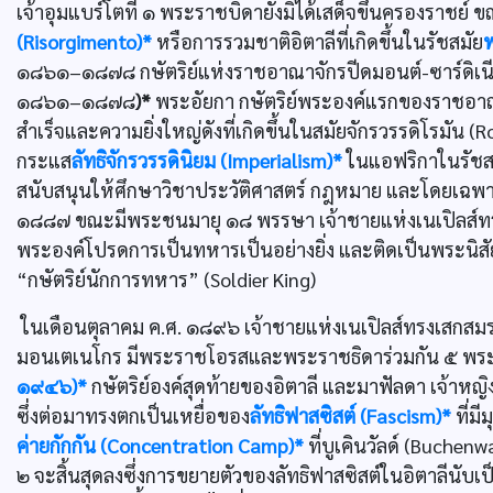
เจ้าอุมแบร์โตที่ ๑ พระราชบิดายังมิได้เสด็จขึ้นครองราชย์ 
(Risorgimento)*
หรือการรวมชาติอิตาลีที่เกิดขึ้นในรัชสมัย
พ
๑๘๖๑–๑๘๗๘ กษัตริย์แห่งราชอาณาจักรปีดมอนต์-ซาร์ดิเนี
๑๘๖๑–๑๘๗๘
)*
พระอัยกา กษัตริย์พระองค์แรกของราชอาณาจ
สำเร็จและความยิ่งใหญ่ดังที่เกิดขึ้นในสมัยจักรวรรดิโรมั
กระแส
ลัทธิจักรวรรดินิยม (Imperialism)*
ในแอฟริกาในรัชส
สนับสนุนให้ศึกษาวิชาประวัติศาสตร์ กฎหมาย และโดยเฉพา
๑๘๘๗ ขณะมีพระชนมายุ ๑๘ พรรษา เจ้าชายแห่งเนเปิลส์ทรงไ
พระองค์โปรดการเป็นทหารเป็นอย่างยิ่ง และติดเป็นพระนิสัยไปโ
“กษัตริย์นักการทหาร” (Soldier King)
ในเดือนตุลาคม ค.ศ. ๑๘๙๖ เจ้าชายแห่งเนเปิลส์ทรงเสกสมรส
มอนเตเนโกร มีพระราชโอรสและพระราชธิดาร่วมกัน ๕ พระองค
๑๙๔๖)*
กษัตริย์องค์สุดท้ายของอิตาลี และมาฟัลดา เจ้าหญิง
ซึ่งต่อมาทรงตกเป็นเหยื่อของ
ลัทธิฟาสซิสต์ (Fascism)*
ที่มี
ค่ายกักกัน (Concentration Camp)*
ที่บูเคินวัลด์ (Buchen
๒ จะสิ้นสุดลงซึ่งการขยายตัวของลัทธิฟาสซิสต์ในอิตาลีนั