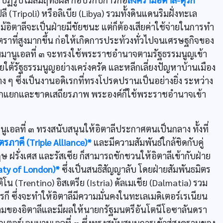
ี (Tripoli) หรือลิเบีย (Libya) รวมทั้งดินแดนริมฝั่งทะเล
งแม้อิตาลีจะเป็นฝ่ายมีชัยชนะ แต่ก็ต้องเสียค่าใช้จ่ายในการทำ
ราที่สูงมากขึ้น ก่อให้เกิดการประท้วงทั่วไปจนเศรษฐกิจของ
มมานูเอลที่ ๓ จะทรงใช้พระราชอำนาจตามรัฐธรรมนูญเข้า
รัฐธรรมนูญอย่างเคร่งครัด และหลีกเลี่ยงปัญหาบ้านเมือง
 ซึ่งเป็นงานอดิเรกที่ทรงโปรดปรานเป็นอย่างยิ่ง ระหว่าง
กแยกและขาดเสถียรภาพ พระองค์ก็ใช้พระราชอำนาจเข้า
ูเอลที่ ๓ ทรงสนับสนุนให้อิตาลีประกาศตนเป็นกลาง ทั้งที่
รภาคี (Triple Alliance)*
และมีความสัมพันธ์ใกล้ชิดกับคู่
รั่งเศส และรัสเซีย ก็สามารถชักชวนให้อิตาลีเข้ากับฝ่าย
ty of London)*
ซึ่งเป็นสนธิสัญญาลับ โดยฝ่ายสัมพันธมิตร
น (Trentino) อิสเตรีย (Istria) ดัลเมเชีย (Dalmatia) รวม
 ซึ่งจะทำให้อิตาลีมีความมั่นคงในทะเลเมดิเตอร์เรเนียน
ครามของอิตาลีและมีผลให้นายกรัฐมนตรีอันโตนีโอซาลันดรา
เตอร์เอมมานูเอลที่ ๓ ซึ่งทรงสนับสนุนการเข้าสู่สงครามของ