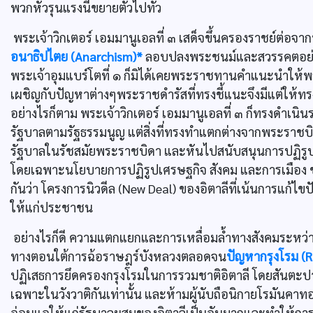
พวกหัวรุนแรงนี้ขยายตัวไปทั่ว
พระเจ้าวิกเตอร์ เอมมานูเอลที่ ๓ เสด็จขึ้นครองราชย์ต่อจา
อนาธิปไตย (Anarchism)*
ลอบปลงพระชนม์และสวรรคตอย่าง
พระเจ้าอุมแบร์โตที่ ๑ ก็มิได้เคยพระราชทานคำแนะนำให้พ
เผชิญกับปัญหาต่างๆพระราชดำรัสที่ทรงชี้แนะจึงมีแต่ให้ทร
อย่างไรก็ตาม พระเจ้าวิกเตอร์ เอมมานูเอลที่ ๓ ก็ทรงดำเ
รัฐบาลตามรัฐธรรมนูญ แต่สิ่งที่ทรงทำแตกต่างจากพระราชบ
รัฐบาลในรัชสมัยพระราชบิดา และหันไปสนับสนุนการปฏิร
โดยเฉพาะนโยบายการปฏิรูปเศรษฐกิจ สังคม และการเมือง ของน
กันว่า โครงการนิวดีล (New Deal) ของอิตาลีที่เน้นการแก
ให้แก่ประชาชน
อย่างไรก็ดี ความแตกแยกและการเหลื่อมล้ำทางสังคมระหว่
ทางตอนใต้การฉ้อราษฎร์บังหลวงตลอดจน
ปัญหากรุงโรม (
ปฏิเสธการยึดครองกรุงโรมในการรวมชาติอิตาลี โดยสันตะปา
เฉพาะในวังวาติกันเท่านั้น และห้ามผู้นับถือนิกายโรมันคาทอ
อ่อนแอให้แก่รัฐบาลผสมของอิตาลีเป็นอันมากและทำให้การป