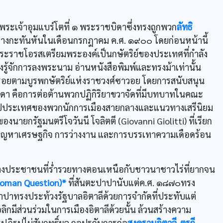
กพระเจ้าอุมแบร์โตที่ ๑ พระราชบิดาซึ่งทรงถูกพวก
ลัทธิ
กะทันหันในเดือนกรกฎาคม ค.ศ. ๑๙๐๐ โดยก่อนหน้านี้
ระราชโอรสเตรียมพระองค์เป็นกษัตริย์ของประเทศที่กำลัง
งรู้จักการลงพระนาม อ่านหนังสือพิมพ์และทรงม้าเท่านั้น
นินรอยตามบูรพกษัตริย์แห่งราชวงศ์ซาวอย โดยการสนับสนุน
ิดา คือการต่อต้านพวกปฏิกิริยาขวาจัดที่มีบทบาทในคณะ
ูปประเทศของพวกนักการเมืองสายกลางและแนวทางเสรีนิยม
ายกรัฐมนตรีโจวันนี โจลิตตี (Giovanni Giolitti) ที่เรียก
้ไขปัญหาเศรษฐกิจ การว่างงาน และการบรรเทาความเดือดร้อน
างประชาชนที่ร่ำรวยทางตอนเหนือกับชาวนาชาวไร่ที่ยากจน
Roman Question)*
ที่สันตะปาปานับแต่ค.ศ. ๑๘๗๐ทรง
ปาทรงประท้วงรัฐบาลอิตาลีด้วยการจำกัดที่ประทับแต่
ลิกมีส่วนร่วมในการเมืองอิตาลีด้วยนั้น ล้วนสร้างความ
ฏิรูปไม่สัมฤทธิ์ผล กอปรกับการก่อ
สงครามอิตาลี-ตุรกี