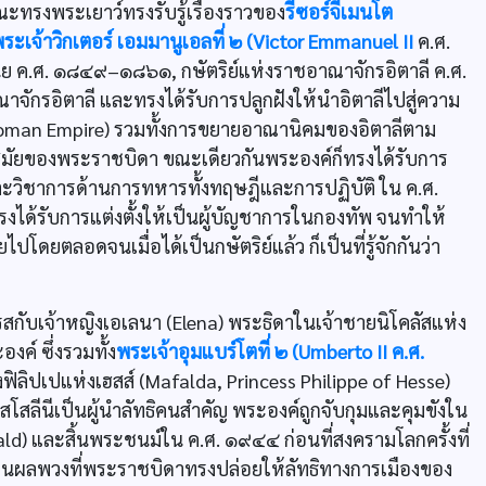
ขณะทรงพระเยาว์ทรงรับรู้เรื่องราวของ
รีซอร์จีเมนโต
ระเจ้าวิกเตอร์ เอมมานูเอลที่ ๒ (Victor Emmanuel II
ค.ศ.
ย ค.ศ. ๑๘๔๙–๑๘๖๑, กษัตริย์แห่งราชอาณาจักรอิตาลี ค.ศ.
ักรอิตาลี และทรงได้รับการปลูกฝังให้นำอิตาลีไปสู่ความ
น (Roman Empire) รวมทั้งการขยายอาณานิคมของอิตาลีตาม
มัยของพระราชบิดา ขณะเดียวกันพระองค์ก็ทรงได้รับการ
ะวิชาการด้านการทหารทั้งทฤษฎีและการปฏิบัติ ใน ค.ศ.
ด้รับการแต่งตั้งให้เป็นผู้บัญชาการในกองทัพ จนทำให้
ดยตลอดจนเมื่อได้เป็นกษัตริย์แล้ว ก็เป็นที่รู้จักกันว่า
กับเจ้าหญิงเอเลนา (Elena) พระธิดาในเจ้าชายนิโคลัสแห่ง
์ ซึ่งรวมทั้ง
พระเจ้าอุมแบร์โตที่ ๒ (Umberto II ค.ศ.
ฟิลิปเปแห่งเฮสส์ (Mafalda, Princess Philippe of Hesse)
มุสโสลีนีเป็นผู้นำลัทธิคนสำคัญ พระองค์ถูกจับกุมและคุมขังใน
wald) และสิ้นพระชนม์ใน ค.ศ. ๑๙๔๔ ก่อนที่สงครามโลกครั้งที่
บเป็นผลพวงที่พระราชบิดาทรงปล่อยให้ลัทธิทางการเมืองของ