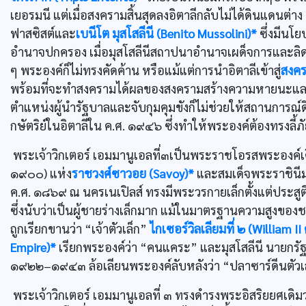
เยอรมนี แต่เมื่อสงครามสิ้นสุดลงอิตาลีกลับไม่ได้ดินแดนต่
ฟาสซิสต์และ
เบนีโต มุสโสลีนี (Benito Mussolini)*
ซึ่งมีนโย
อำนาจปกครอง เมื่อมุสโสลีนีสถาปนาอำนาจเผด็จการและลิด
ๆ พระองค์ก็ไม่ทรงคัดค้าน หรือแม้แต่การนำอิตาลีเข้าสู่
สงคร
พร้อมที่จะทำสงครามได้ผลของสงครามสร้างความหายนะและท
ตำแหน่งผู้นำรัฐบาลและจับกุมคุมขังก็ไม่ช่วยให้สถานการณ์
กษัตริย์ในอิตาลีใน ค.ศ. ๑๙๔๖ ซึ่งทำให้พระองค์ต้องทรงลี้ภั
พระเจ้าวิกเตอร์ เอมมานูเอลที่๓เป็นพระราชโอรสพระองค์เด
๑๙๐๐) แห่ง
ราชวงศ์ซาวอย (Savoy)*
และสมเด็จพระราชินีมาร
ค.ศ. ๑๘๖๙ ณ นครเนเปิลส์ ทรงมีพระวรกายเล็กตั้งแต่ประสูติ
ซึ่งนับว่าเป็นผู้ชายร่างเล็กมาก แม้ในมาตรฐานความสูงของ
ถูกเรียกขานว่า “เจ้าตัวเล็ก”
ไกเซอร์วิลเลียมที่ ๒ (William
Empire)*
เรียกพระองค์ว่า “คนแคระ” และมุสโสลีนี นายกรัฐ
๑๙๒๒–๑๙๔๓ ล้อเลียนพระองค์ลับหลังว่า “ปลาซาร์ดีนตัวเล็ก
พระเจ้าวิกเตอร์ เอมมานูเอลที่ ๓ ทรงดำรงพระอิสริยยศเดิมว