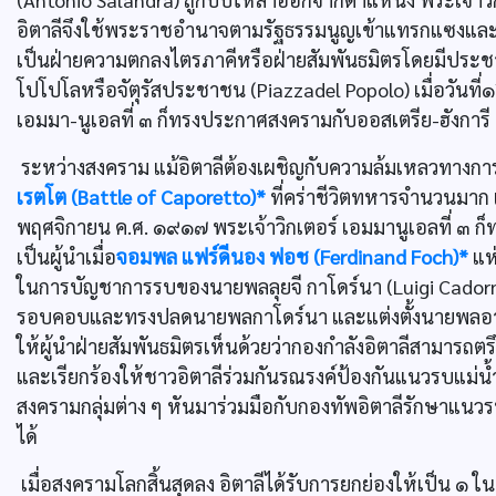
อิตาลีจึงใช้พระราชอำนาจตามรัฐธรรมนูญเข้าแทรกแซงแล
เป็นฝ่ายความตกลงไตรภาคีหรือฝ่ายสัมพันธมิตรโดยมีประ
โปโปโลหรือจัตุรัสประชาชน (Piazzadel Popolo) เมื่อวันท
เอมมา-นูเอลที่ ๓ ก็ทรงประกาศสงครามกับออสเตรีย-ฮังการี แ
ระหว่างสงคราม แม้อิตาลีต้องเผชิญกับความล้มเหลวทางการ
เรตโต (Battle of Caporetto)*
ที่คร่าชีวิตทหารจำนวนมาก แ
พฤศจิกายน ค.ศ. ๑๙๑๗ พระเจ้าวิกเตอร์ เอมมานูเอลที่ ๓ ก
เป็นผู้นำเมื่อ
จอมพล แฟร์ดีนอง ฟอช (Ferdinand Foch)*
แห่
ในการบัญชาการรบของนายพลลุยจี กาโดร์นา (Luigi Cadorna)
รอบคอบและทรงปลดนายพลกาโดร์นา และแต่งตั้งนายพลอาร์มันโ
ให้ผู้นำฝ่ายสัมพันธมิตรเห็นด้วยว่ากองกำลังอิตาลีสามารถตรึ
และเรียกร้องให้ชาวอิตาลีร่วมกันรณรงค์ป้องกันแนวรบแม่น้
สงครามกลุ่มต่าง ๆ หันมาร่วมมือกับกองทัพอิตาลีรักษาแนว
ได้
เมื่อสงครามโลกสิ้นสุดลง อิตาลีได้รับการยกย่องให้เป็น ๑ 