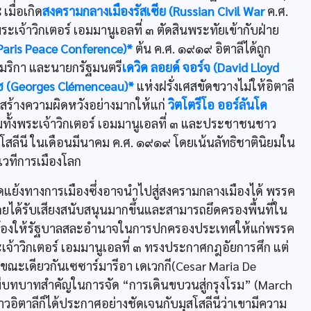
มื่อเกิด
สงครามกลางเมืองรัสเซีย (Russian Civil War
ค.ศ.
พระเจ้าวิกเตอร์ เอมมานูเอลที่ ๓ ตัดสินพระทัยเข้ากับฝ่าย
(Paris Peace Conference)*
ต้น ค.ศ. ๑๙๑๙ อิตาลีได้ถูก
เมริกา และนายกรัฐมนตรี
เดวิด ลอยด์ จอร์จ (David Lloyd
ซ (Georges Clémenceau)*
แห่งฝรั่งเศสขัดขวางไม่ให้อิตาลี
สร้างความผิดหวังอย่างมากให้แก่
วิตโตรีโอ ออร์ลันโด
มทั้งพระเจ้าวิกเตอร์ เอมมานูเอลที่ ๓ และประชาชนชาว
มุสโสลีนี ในเดือนมีนาคม ค.ศ. ๑๙๑๙ โดยเน้นลัทธิชาตินิยมใน
นเวทีการเมืองโลก
ย้งทางการเมืองซึ่งอาจนำไปสู่สงครามกลางเมืองได้ พรรค
ยได้รับเสียงสนับสนุนมากขึ้นและสามารถยึดครองพื้นที่ใน
กร้องให้รัฐบาลสละอำนาจในการปกครองประเทศให้แก่พรรค
ระเจ้าวิกเตอร์ เอมมานูเอลที่ ๓ ทรงประกาศกฎอัยการศึก แต่
ณะเดียวกันเซซาร์มารีอา เดเวกกี(Cesar Maria De
ซึ่งมีบทบาทสำคัญในการจัด “การเดินขบวนสู่กรุงโรม” (March
วอิตาลีก็ได้ประกาศอย่างชัดเจนกับมุสโสลีนีว่าเขามีความ