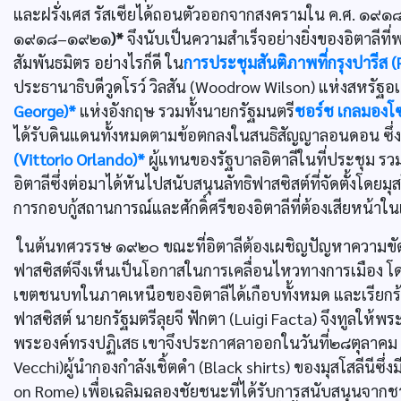
และฝรั่งเศส รัสเซียได้ถอนตัวออกจากสงครามใน ค.ศ. ๑๙๑๘ เ
๑๙๑๘–๑๙๒๑
)*
จึงนับเป็นความสำเร็จอย่างยิ่งของอิตาลีที่
สัมพันธมิตร อย่างไรก็ดี ใน
การประชุมสันติภาพที่กรุงปารีส 
ประธานาธิบดีวูดโรว์ วิลสัน (Woodrow Wilson) แห่งสหรัฐอ
George)*
แห่งอังกฤษ รวมทั้งนายกรัฐมนตรี
ชอร์ช เกลมองโ
ได้รับดินแดนทั้งหมดตามข้อตกลงในสนธิสัญญาลอนดอน ซึ่ง
(Vittorio Orlando)*
ผู้แทนของรัฐบาลอิตาลีในที่ประชุม รว
อิตาลีซึ่งต่อมาได้หันไปสนับสนุนลัทธิฟาสซิสต์ที่จัดตั้งโดย
การกอบกู้สถานการณ์และศักดิ์ศรีของอิตาลีที่ต้องเสียหน้าใ
ในต้นทศวรรษ ๑๙๒๐ ขณะที่อิตาลีต้องเผชิญปัญหาความขัดแ
ฟาสซิสต์จึงเห็นเป็นโอกาสในการเคลื่อนไหวทางการเมือง โด
เขตชนบทในภาคเหนือของอิตาลีได้เกือบทั้งหมด และเรีย
ฟาสซิสต์ นายกรัฐมตรีลุยจี ฟักตา (Luigi Facta) จึงทูลให้พ
พระองค์ทรงปฏิเสธ เขาจึงประกาศลาออกในวันที่๒๘ตุลาคม ข
Vecchi)ผู้นำกองกำลังเชิ้ตดำ (Black shirts) ของมุสโสลีนี
on Rome) เพื่อเฉลิมฉลองชัยชนะที่ได้รับการสนับสนุนจากชา