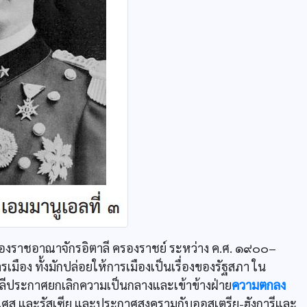
 ๓ ของราชอาณาจักรอิตาลี ครองราชย์ ระหว่าง ค.ศ. ๑๙๐๐–
ง ทั้งมักปล่อยให้การเมืองเป็นเรื่องของรัฐสภา ใน
าลีประกาศยกเลิกความเป็นกลางและเข้าข้างฝ่าย
ความตกลง
งเศส และรัสเซีย และประกาศสงครามกับออสเตรีย-ฮังการีและ