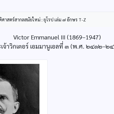
ิศาสตร์สากลสมัยใหม่ : ยุโรป เล่ม ๗ อักษร T-Z
Victor Emmanuel III (1869–1947)
เจ้าวิกเตอร์ เอมมานูเอลที่ ๓ (พ.ศ. ๒๔๑๒–๒