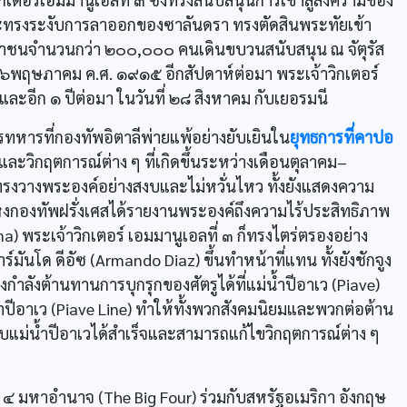
ะทรงระงับการลาออกของซาลันดรา ทรงตัดสินพระทัยเข้า
ชาชนจำนวนกว่า ๒๐๐,๐๐๐ คนเดินขบวนสนับสนุน ณ จัตุรัส
ี่๑๖พฤษภาคม ค.ศ. ๑๙๑๕ อีกสัปดาห์ต่อมา พระเจ้าวิกเตอร์
ละอีก ๑ ปีต่อมา ในวันที่ ๒๘ สิงหาคม กับเยอรมนี
ทหารที่กองทัพอิตาลีพ่ายแพ้อย่างยับเยินใน
ยุทธการที่คาปอ
ละวิกฤตการณ์ต่าง ๆ ที่เกิดขึ้นระหว่างเดือนตุลาคม–
็ทรงวางพระองค์อย่างสงบและไม่หวั่นไหว ทั้งยังแสดงความ
งกองทัพฝรั่งเศสได้รายงานพระองค์ถึงความไร้ประสิทธิภาพ
 พระเจ้าวิกเตอร์ เอมมานูเอลที่ ๓ ก็ทรงไตร่ตรองอย่าง
ด ดีอัซ (Armando Diaz) ขึ้นทำหน้าที่แทน ทั้งยังชักจูง
งกำลังต้านทานการบุกรุกของศัตรูได้ที่แม่น้ำปีอาเว (Piave)
ำปีอาเว (Piave Line) ทำให้ทั้งพวกสังคมนิยมและพวกต่อต้าน
รบแม่น้ำปีอาเวได้สำเร็จและสามารถแก้ไขวิกฤตการณ์ต่าง ๆ
ใน ๔ มหาอำนาจ (The Big Four) ร่วมกับสหรัฐอเมริกา อังกฤษ