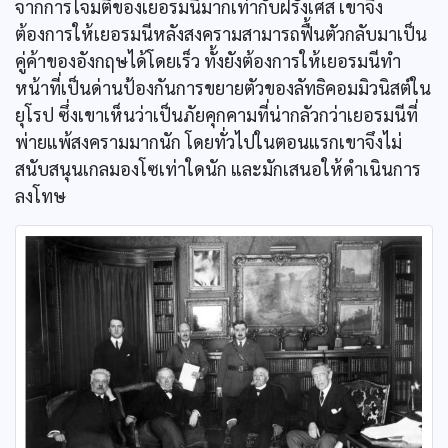
จากการโจมตีของเยอรมนีมากเท่ากับฝรั่งเศส เขาจึง
ต้องการให้เยอรมนีหลังสงครามสามารถฟื้นตัวกลับมาเป็น
คู่ค้าของอังกฤษได้โดยเร็ว ทั้งยังต้องการให้เยอรมนีทำ
หน้าที่เป็นด่านป้องกันการขยายตัวของลัทธิคอมมิวนิสต์ใน
ยุโรป ซึ่งเขาเห็นว่าเป็นภัยคุกคามที่น่ากลัวกว่าเยอรมนีที่
พ่ายแพ้สงครามมากนัก โดยทั่วไปในตอนแรกเขาจึงไม่
สนับสนุนเกลมองโซเท่าใดนัก และมักเสนอให้ดำเนินการ
ลงโทษ