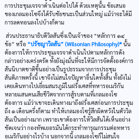
การประชุมเจรจาดำเนินต่อไปได้ ด้วยเหตุนั้น ข้อเสนอ
ของเกลมองโซจึงได้รับชัยชนะเป็นส่วนใหญ่ แม้ว่าจะได้มี
การลดทอนลงไปบ้างก็ตาม
ส่วนประธานาธิบดีวิลสันซึ่งเป็นเจ้าของ “หลักการ ๑๔
ข้อ” หรือ
“ปรัชญาวิลสัน” (Wilsonian Philosophy)*
นั้น
ต้องการให้การประชุมเจรจาดำเนินไปตามหลักการดัง
กล่าวอย่างเคร่งครัด ทั้งยังมุ่งมั่นที่จะให้มีการจัดตั้งองค์การ
สันนิบาตชาติขึ้นอย่างเป็นรูปธรรมจากการประชุม
สันติภาพครั้งนี้ เขาจึงไม่สนใจปัญหาอื่นใดทั้งสิ้น ทั้งยังไม่
เคยเดินทางไปเยี่ยมสมรภูมิในฝรั่งเศสที่ทหารอเมริกัน
หลายแสนคนเสียชีวิตจากการสู้รบตามที่เกลมองโซ
ต้องการ แม้ว่าเขาจะเดินทางมาถึงฝรั่งเศสก่อนการประชุม
ถึง ๑ เดือนครึ่งก็ตาม ทำให้เกลมองโซรู้สึกผิดหวังในตัววิล
สันเป็นอย่างมาก เพราะเขาต้องการให้วิลสันได้เห็นอย่าง
ชัดเจนว่า กองทัพเยอรมันได้กระทำทารุณกรรมต่อทหาร
อเมริกันอย่างไรบ้าง นอกจากนี้ เกลมองโซก็ไม่สนใจ