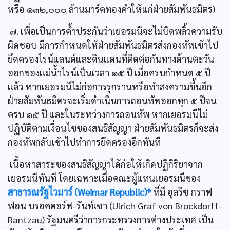
หรือ ๑๓๒,๐๐๐ ล้านมาร์คทองคำให้แก่ฝ่ายสัมพันธมิตร)
๗. เพื่อเป็นการค้ำประกันว่าเยอรมนีจะไม่บิดพลิ้วความรับ
ผิดชอบ มีการกำหนดให้ฝ่ายสัมพันธมิตรส่งกองทัพเข้าไป
ยึดครองไรน์แลนด์และดินแดนที่ติดต่อกันทางด้านตะวัน
ออกของแม่น้ำไรน์เป็นเวลา ๑๕ ปี เมื่อครบกำหนด ๕ ปี
แล้ว หากเยอรมนีไม่ก่อการรุกรานหรือทำสงครามขึ้นอีก
ฝ่ายสัมพันธมิตรจะเริ่มดำเนินการถอนทัพออกทุก ๕ ปีจน
ครบ ๑๕ ปี และในระหว่างการถอนทัพ หากเยอรมนีไม่
ปฏิบัติตามเงื่อนไขของสนธิสัญญา ฝ่ายสัมพันธมิตรก็จะส่ง
กองทัพกลับเข้าไปทำการยึดครองอีกทันที
เนื้อหาสาระของสนธิสัญญาได้ก่อให้เกิดปฏิกิริยาจาก
เยอรมนีทันที โดยเฉพาะเมื่อคณะผู้แทนเยอรมนีของ
สาธารณรัฐไวมาร์ (Weimar Republic)*
ที่มี อุลริช กราฟ
ฟอน บรอคดอร์ฟ-รันท์เซา (Ulrich Graf von Brockdorff-
Rantzau) รัฐมนตรีว่าการกระทรวงการต่างประเทศ เป็น