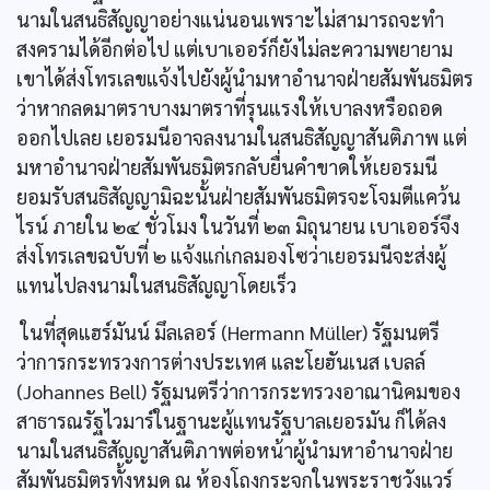
นามในสนธิสัญญาอย่างแน่นอนเพราะไม่สามารถจะทำ
สงครามได้อีกต่อไป แต่เบาเออร์ก็ยังไม่ละความพยายาม
เขาได้ส่งโทรเลขแจ้งไปยังผู้นำมหาอำนาจฝ่ายสัมพันธมิตร
ว่าหากลดมาตราบางมาตราที่รุนแรงให้เบาลงหรือถอด
ออกไปเลย เยอรมนีอาจลงนามในสนธิสัญญาสันติภาพ แต่
มหาอำนาจฝ่ายสัมพันธมิตรกลับยื่นคำขาดให้เยอรมนี
ยอมรับสนธิสัญญามิฉะนั้นฝ่ายสัมพันธมิตรจะโจมตีแคว้น
ไรน์ ภายใน ๒๔ ชั่วโมง ในวันที่ ๒๓ มิถุนายน เบาเออร์จึง
ส่งโทรเลขฉบับที่ ๒ แจ้งแก่เกลมองโซว่าเยอรมนีจะส่งผู้
แทนไปลงนามในสนธิสัญญาโดยเร็ว
ในที่สุดแฮร์มันน์ มึลเลอร์ (Hermann Müller) รัฐมนตรี
ว่าการกระทรวงการต่างประเทศ และโยฮันเนส เบลล์
(Johannes Bell) รัฐมนตรีว่าการกระทรวงอาณานิคมของ
สาธารณรัฐไวมาร์ในฐานะผู้แทนรัฐบาลเยอรมัน ก็ได้ลง
นามในสนธิสัญญาสันติภาพต่อหน้าผู้นำมหาอำนาจฝ่าย
สัมพันธมิตรทั้งหมด ณ ห้องโถงกระจกในพระราชวังแวร์