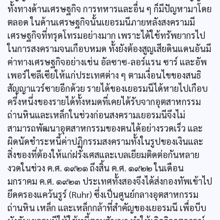
ทั้งทางด้านเศรษฐกิจ การทหารและอื่น ๆ ก็มีปัญหามาโดย
ตลอด ในด้านเศรษฐกิจนั้นเยอรมนีภายหลังสงครามมี
เศรษฐกิจที่ทรุดโทรมอย่างมาก เพราะได้ใช้ทรัพยากรไป
ในการสงครามจนเกือบหมด ทั้งยังต้องสูญเสียดินแดนอันมี
ค่าทางเศรษฐกิจอย่างเช่น อัลซาซ-ลอร์แรน ซาร์ และอัพ
เพอร์ไซลีเซียให้แก่ประเทศต่าง ๆ ตามเงื่อนไขของสนธิ
สัญญาแวร์ซายอีกด้วย รายได้ของเยอรมนีได้หายไปเกือบ
ครึ่งหนึ่งของรายได้ทั้งหมดที่เคยได้รับจากอุตสาหกรรม
ถ่านหินและเหล็กในช่วงก่อนสงครามเยอรมนีจึงไม่
สามารถพัฒนาอุตสาหกรรมของตนได้อย่างรวดเร็ว และ
ผิดนัดชำระหนี้ค่าปฏิกรรมสงครามทั้งในรูปของเงินและ
สิ่งของที่ต้องให้แก่ฝรั่งเศสและเบลเยียมติดต่อกันหลาย
งวดในช่วง ค.ศ. ๑๙๒๑ ถึงสิ้น ค.ศ. ๑๙๒๒ ในเดือน
มกราคม ค.ศ. ๑๙๒๓ ประเทศทั้งสองจึงได้ส่งกองทัพเข้าไป
ยึดครองแคว้นรูร์ (Ruhr) ซึ่งเป็นศูนย์กลางอุตสาหกรรม
ถ่านหิน เหล็ก และเหล็กกล้าที่สำคัญของเยอรมนี เพื่อบีบ