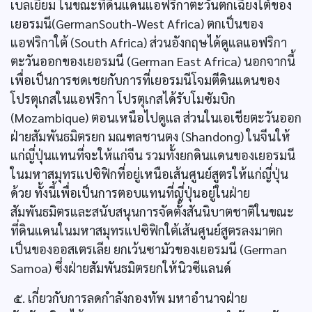
เบลเยียม ในขณะที่ดินแดนแอฟริกาตะวันตกเฉียงใต้ของ
เยอรมนี(GermanSouth-West Africa) ตกเป็นของ
แอฟริกาใต้ (South Africa) ส่วนอังกฤษได้ดูแลแอฟริกา
ตะวันออกของเยอรมนี (German East Africa) นอกจากนี้
เพื่อเป็นการชดเชยกับการที่เยอรมนีโจมตีดินแดนของ
โปรตุเกสในแอฟริกา โปรตุเกสได้รับโมซัมบิก
(Mozambique) ตอนเหนือไปดูแล ส่วนในเอเชียตะวันออก
ฝ่ายสัมพันธมิตรยก มณฑลชานตง (Shandong) ในจีนให้
แก่ญี่ปุ่นแทนที่จะให้แก่จีน รวมทั้งยกดินแดนของเยอรมนี
ในมหาสมุทรแปซิฟิกที่อยู่เหนือเส้นศูนย์สูตรให้แก่ญี่ปุ่น
ด้วย ทั้งนี้เพื่อเป็นการตอบแทนที่ญี่ปุ่นอยู่ในฝ่าย
สัมพันธมิตรและสนับสนุนการจัดตั้งสันนิบาตชาติในขณะ
ที่ดินแดนในมหาสมุทรแปซิฟิกใต้เส้นศูนย์สูตรลงมาตก
เป็นของออสเตรเลีย ยกเว้นซามัวของเยอรมนี (German
Samoa) ซึ่งฝ่ายสัมพันธมิตรยกให้นิวซีแลนด์
๕. เกี่ยวกับการลดกำลังกองทัพ มหาอำนาจฝ่าย