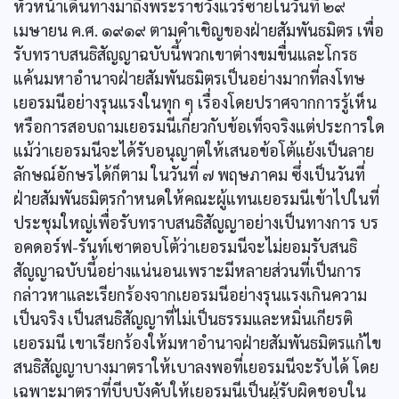
หัวหน้าเดินทางมาถึงพระราชวังแวร์ซายในวันที่ ๒๙
เมษายน ค.ศ. ๑๙๑๙ ตามคำเชิญของฝ่ายสัมพันธมิตร เพื่อ
รับทราบสนธิสัญญาฉบับนี้พวกเขาต่างขมขื่นและโกรธ
แค้นมหาอำนาจฝ่ายสัมพันธมิตรเป็นอย่างมากที่ลงโทษ
เยอรมนีอย่างรุนแรงในทุก ๆ เรื่องโดยปราศจากการรู้เห็น
หรือการสอบถามเยอรมนีเกี่ยวกับข้อเท็จจริงแต่ประการใด
แม้ว่าเยอรมนีจะได้รับอนุญาตให้เสนอข้อโต้แย้งเป็นลาย
ลักษณ์อักษรได้ก็ตาม ในวันที่ ๗ พฤษภาคม ซึ่งเป็นวันที่
ฝ่ายสัมพันธมิตรกำหนดให้คณะผู้แทนเยอรมนีเข้าไปในที่
ประชุมใหญ่เพื่อรับทราบสนธิสัญญาอย่างเป็นทางการ บร
อคดอร์ฟ-รันท์เซาตอบโต้ว่าเยอรมนีจะไม่ยอมรับสนธิ
สัญญาฉบับนี้อย่างแน่นอนเพราะมีหลายส่วนที่เป็นการ
กล่าวหาและเรียกร้องจากเยอรมนีอย่างรุนแรงเกินความ
เป็นจริง เป็นสนธิสัญญาที่ไม่เป็นธรรมและหมิ่นเกียรติ
เยอรมนี เขาเรียกร้องให้มหาอำนาจฝ่ายสัมพันธมิตรแก้ไข
สนธิสัญญาบางมาตราให้เบาลงพอที่เยอรมนีจะรับได้ โดย
เฉพาะมาตราที่บีบบังคับให้เยอรมนีเป็นผู้รับผิดชอบใน