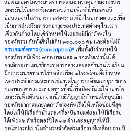
สัมพันธมิตรได้วางมาตรการลดและควบคุมกำลังกองทัพ
เยอรมันไว้อย่างเข้มงวดรอบด้าน เพื่อทำให้เยอรมนี
อ่อนแอจนไม่สามารถก่อสงครามได้อีกในอนาคต และเพื่อ
เป็นการส่งเสริมการลดอาวุธของประเทศต่างๆ ในเวลา
เดียวกันด้วย โดยได้กำหนดให้เยอรมนีมีกำลังพลใน
กองทัพรวมกันทั้งสิ้นไม่เกิน ๑๐๐,๐๐๐ คน และต้องไม่มี
การเกณฑ์ทหาร (Conscription)*
เพิ่มทั้งยังกำหนดให้
กองทัพบกมีเพียง ๗ กองพล และ ๓ กองพันเท่านั้นให้
ยกเลิกระบบเสนาธิการทหารกลางและลดจำนวนโรงเรียน
ฝึกอบรมนายทหารให้เหลือเพียง ๓โรงพร้อมทั้งกำหนด
เวลาประจำการและการเข้มงวดในการเกษียณอายุราชการ
ของพลทหารและนายทหารทั้งนี้เพื่อป้องกันไม่ให้กองทัพ
เยอรมันฟื้นตัว นอกจากนี้สนธิสัญญายังกำหนดให้ยุบเลิก
กองทัพอากาศและลดกำลังกองทัพเรือให้เหลือน้อยที่สุด
โดยไม่ให้มีเรือดำน้ำและเครื่องบินรบแต่ยอมให้มีเรือรบ
ได้เพียง ๖ ลำเรือตอร์ปิโด ๑๒ ลำ และอนุญาตให้มี
ยุทโธปกรณ์เบาในจำนวนจำกัดส่วนเรือรบที่เหลือเยอรมนี