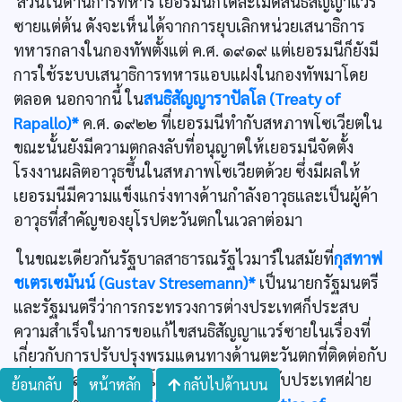
ส่วนในด้านการทหาร เยอรมนีก็ได้ละเมิดสนธิสัญญาแวร์
ซายแต่ต้น ดังจะเห็นได้จากการยุบเลิกหน่วยเสนาธิการ
ทหารกลางในกองทัพตั้งแต่ ค.ศ. ๑๙๑๙ แต่เยอรมนีก็ยังมี
การใช้ระบบเสนาธิการทหารแอบแฝงในกองทัพมาโดย
ตลอด นอกจากนี้ ใน
สนธิสัญญาราปัลโล (Treaty of
Rapallo)*
ค.ศ. ๑๙๒๒ ที่เยอรมนีทำกับสหภาพโซเวียตใน
ขณะนั้นยังมีความตกลงลับที่อนุญาตให้เยอรมนีจัดตั้ง
โรงงานผลิตอาวุธขึ้นในสหภาพโซเวียตด้วย ซึ่งมีผลให้
เยอรมนีมีความแข็งแกร่งทางด้านกำลังอาวุธและเป็นผู้ค้า
อาวุธที่สำคัญของยุโรปตะวันตกในเวลาต่อมา
ในขณะเดียวกันรัฐบาลสาธารณรัฐไวมาร์ในสมัยที่
กุสทาฟ
ชเตรเซมันน์ (Gustav Stresemann)*
เป็นนายกรัฐมนตรี
และรัฐมนตรีว่าการกระทรวงการต่างประเทศก็ประสบ
ความสำเร็จในการขอแก้ไขสนธิสัญญาแวร์ซายในเรื่องที่
เกี่ยวกับการปรับปรุงพรมแดนทางด้านตะวันตกที่ติดต่อกับ
ฝรั่งเศสและเบลเยียมโดยการลงนามร่วมกับประเทศฝ่าย
ย้อนกลับ
หน้าหลัก
กลับไปด้านบน