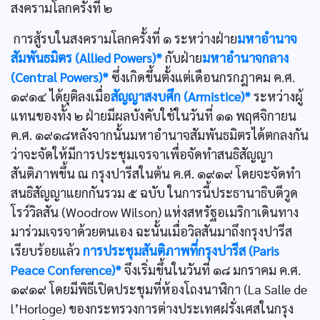
สงครามโลกครั้งที่ ๒
การสู้รบในสงครามโลกครั้งที่ ๑ ระหว่างฝ่าย
มหาอำนาจ
สัมพันธมิตร (Allied Powers)*
กับฝ่าย
มหาอำนาจกลาง
(Central Powers)*
ซึ่งเกิดขึ้นตั้งแต่เดือนกรกฎาคม ค.ศ.
๑๙๑๔ ได้ยุติลงเมื่อ
สัญญาสงบศึก (Armistice)*
ระหว่างผู้
แทนของทั้ง ๒ ฝ่ายมีผลบังคับใช้ในวันที่ ๑๑ พฤศจิกายน
ค.ศ. ๑๙๑๘หลังจากนั้นมหาอำนาจสัมพันธมิตรได้ตกลงกัน
ว่าจะจัดให้มีการประชุมเจรจาเพื่อจัดทำสนธิสัญญา
สันติภาพขึ้น ณ กรุงปารีสในต้น ค.ศ. ๑๙๑๙ โดยจะจัดทำ
สนธิสัญญาแยกกันรวม ๕ ฉบับ ในการนี้ประธานาธิบดีวูด
โรว์วิลสัน (Woodrow Wilson) แห่งสหรัฐอเมริกาเดินทาง
มาร่วมเจรจาด้วยตนเอง ฉะนั้นเมื่อวิลสันมาถึงกรุงปารีส
เรียบร้อยแล้ว
การประชุมสันติภาพที่กรุงปารีส (Paris
Peace Conference)*
จึงเริ่มขึ้นในวันที่ ๑๘ มกราคม ค.ศ.
๑๙๑๙ โดยมีพิธีเปิดประชุมที่ห้องโถงนาฬิกา (La Salle de
l’Horloge) ของกระทรวงการต่างประเทศฝรั่งเศสในกรุง