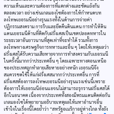
ความเห็นและความต้องการที่แตกต่างและขัดแย้งกัน
ตลอดเวลา อย่างเช่นเกลมองโซต้องการให้กำหนดบท
ลงโทษเยอรมนีอย่างรุนแรงทั้งในด้านการจ่ายค่า
ปฏิกรรมสงคราม การริบและยึดคืนดินแดน การทำให้ดิน
แดนเยอรมนีด้านที่ติดกับฝรั่งเศสเป็นเขตปลอดทหารใน
ระยะเวลาอันยาวนานที่สุดเท่าที่จะทำได้ รวมทั้งการ
ลงโทษทางเศรษฐกิจการทหารและอื่น ๆ โดยให้เหตุผลว่า
ฝรั่งเศสได้รับความเสียหายจากการทำสงครามกับเยอรมนี
ในครั้งนี้มากกว่าประเทศอื่น ๆ โดยเฉพาะทางตอนเหนือ
ของประเทศถูกทำลายเสียหายอย่างหนัก เยอรมนีจึง
สมควรชดใช้ให้แก่ฝรั่งเศสมากกว่าประเทศอื่น การที่
ฝรั่งเศสต้องการลงโทษเยอรมนีอย่างรุนแรงเช่นนี้เพราะ
ต้องการให้เยอรมนีอ่อนแอจนไม่สามารถรุกรานฝรั่งเศสได้
อีกในอนาคต เนื่องจากประเทศทั้งสองมีพรมแดนติดต่อกัน
เกลมองโซได้พยายามอธิบายเหตุผลให้มหาอำนาจอื่น
เข้าใจในเรื่องนี้โดยย้ำว่า “สหรัฐอเมริกาอยู่ห่างไกล ทั้งยัง