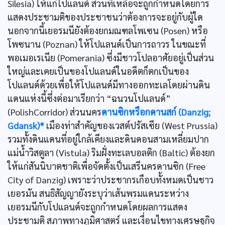
Silesia) ให้แก่โปแลนด์ ส่วนที่เหลือจะถูกกำหนดโดยการ
แสดงประชามติของประชาชนว่าต้องการจะอยู่กับผู้ใด
นอกจากนี้เยอรมนียังต้องยกมณฑลโพเซน (Posen) หรือ
โพซนาน (Poznan) ให้โปแลนด์เป็นการถาวร ในขณะที่
พอเมอเรเนีย (Pomerania) ซึ่งมีชาวโปลอาศัยอยู่เป็นส่วน
ใหญ่และเคยเป็นของโปแลนด์ในอดีตก็ตกเป็นของ
โปแลนด์ด้วยเพื่อให้โปแลนด์มีทางออกทะเลโดยผ่านดิน
แดนแห่งนี้ซึ่งต่อมาเรียกว่า “ฉนวนโปแลนด์”
(PolishCorridor) ส่วนนคร
ดานซิกหรือกดานสก์ (Danzig;
Gdansk)*
เมืองท่าสำคัญของเวสต์ปรัสเซีย (West Prussia)
รวมทั้งดินแดนที่อยู่ใกล้เคียงและดินดอนสามเหลี่ยมปาก
แม่น้ำวิสตูลา (Vistula) ริมฝั่งทะเลบอลติก (Baltic) ต้องยก
ให้แก่สันนิบาตชาติเพื่อจัดตั้งเป็นเสรีนครดานซิก (Free
City of Danzig) เพราะว่าประชากรเกือบทั้งหมดเป็นชาว
เยอรมัน สนธิสัญญายังระบุว่าเส้นพรมแดนระหว่าง
เยอรมนีกับโปแลนด์จะถูกกำหนดโดยผลการแสดง
ประชามติ สภาพทางภูมิศาสตร์ และเงื่อนไขทางเศรษฐกิจ