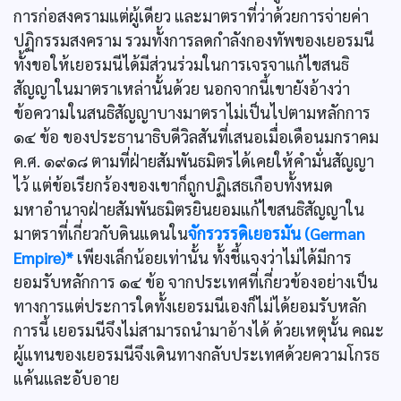
การก่อสงครามแต่ผู้เดียว และมาตราที่ว่าด้วยการจ่ายค่า
ปฏิกรรมสงคราม รวมทั้งการลดกำลังกองทัพของเยอรมนี
ทั้งขอให้เยอรมนีได้มีส่วนร่วมในการเจรจาแก้ไขสนธิ
สัญญาในมาตราเหล่านั้นด้วย นอกจากนี้เขายังอ้างว่า
ข้อความในสนธิสัญญาบางมาตราไม่เป็นไปตามหลักการ
๑๔ ข้อ ของประธานาธิบดีวิลสันที่เสนอเมื่อเดือนมกราคม
ค.ศ. ๑๙๑๘ ตามที่ฝ่ายสัมพันธมิตรได้เคยให้คำมั่นสัญญา
ไว้ แต่ข้อเรียกร้องของเขาก็ถูกปฏิเสธเกือบทั้งหมด
มหาอำนาจฝ่ายสัมพันธมิตรยินยอมแก้ไขสนธิสัญญาใน
มาตราที่เกี่ยวกับดินแดนใน
จักรวรรดิเยอรมัน (German
Empire)*
เพียงเล็กน้อยเท่านั้น ทั้งชี้แจงว่าไม่ได้มีการ
ยอมรับหลักการ ๑๔ ข้อ จากประเทศที่เกี่ยวข้องอย่างเป็น
ทางการแต่ประการใดทั้งเยอรมนีเองก็ไม่ได้ยอมรับหลัก
การนี้ เยอรมนีจึงไม่สามารถนำมาอ้างได้ ด้วยเหตุนั้น คณะ
ผู้แทนของเยอรมนีจึงเดินทางกลับประเทศด้วยความโกรธ
แค้นและอับอาย