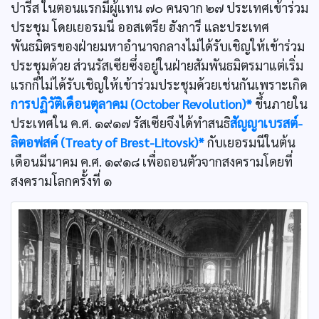
ปารีส ในตอนแรกมีผู้แทน ๗๐ คนจาก ๒๗ ประเทศเข้าร่วม
ประชุม โดยเยอรมนี ออสเตรีย ฮังการี และประเทศ
พันธมิตรของฝ่ายมหาอำนาจกลางไม่ได้รับเชิญให้เข้าร่วม
ประชุมด้วย ส่วนรัสเซียซึ่งอยู่ในฝ่ายสัมพันธมิตรมาแต่เริ่ม
แรกก็ไม่ได้รับเชิญให้เข้าร่วมประชุมด้วยเช่นกันเพราะเกิด
การปฏิวัติเดือนตุลาคม (October Revolution)*
ขึ้นภายใน
ประเทศใน ค.ศ. ๑๙๑๗ รัสเซียจึงได้ทำสนธิ
สัญญาเบรสต์-
ลิตอฟสค์ (Treaty of Brest-Litovsk)*
กับเยอรมนีในต้น
เดือนมีนาคม ค.ศ. ๑๙๑๘ เพื่อถอนตัวจากสงครามโดยที่
สงครามโลกครั้งที่ ๑