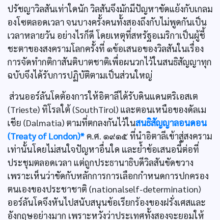
ปรัชญาวิลสันเท่าใดนัก วิลสันจึงมักมีปัญหาขัดแย้งกับเกลม
องโซตลอดเวลา จนบางครั้งคนทั้งสองถึงกับไม่พูดกันเป็น
เวลาหลายวัน อย่างไรก็ดี โดยเหตุที่สหรัฐอเมริกาเป็นผู้ชี้
ชะตาของสงครามโลกครั้งที่ ๑ข้อเสนอของวิลสันในเรื่อง
การจัดทำกติกาสันติบาตชาติเพื่อผนวกไว้ในสนธิสัญญาทุก
ฉบับจึงได้รับการปฏิบัติตามเป็นส่วนใหญ่
ส่วนออร์ลันโดต้องการให้อิตาลีได้รับดินแดนตริเอสเต
(Trieste) ทิโรลใต้ (SouthTirol) และตอนเหนือของดัลเม
เชีย (Dalmatia) ตามที่ตกลงกันไว้ใน
สนธิสัญญาลอนดอน
(Treaty of London)*
ค.ศ. ๑๙๑๕ ที่นำอิตาลีเข้าสู่สงคราม
เท่านั้นโดยไม่สนใจปัญหาอื่นใด และย้ำข้อเสนอนี้ต่อที่
ประชุมตลอดเวลา แต่ถูกประธานาธิบดีวิลสันขัดขวาง
เพราะเห็นว่าขัดกับหลักการการเลือกกำหนดการปกครอง
ตนเองของประชาชาติ (nationalself-determination)
ออร์ลันโดจึงหันไปสนับสนุนข้อเรียกร้องของฝรั่งเศสและ
อังกฤษอย่างมาก เพราะหวังว่าประเทศทั้งสองจะยอมให้