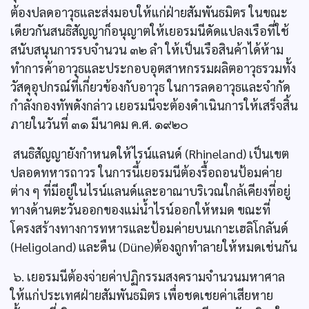
ต้องปลดอาวุธและส่งมอบให้แก่ฝ่ายสัมพันธมิตร ในขณะ
เดียวกันสนธิสัญญาก็อนุญาตให้เยอรมนีดัดแปลงเรือที่ใช้
สนับสนุนการรบจำนวน ๓๒ ลำ ให้เป็นเรือสินค้าได้ห้าม
ทำการค้าอาวุธและประกอบอุตสาหกรรมผลิตอาวุธรวมทั้ง
วัสดุอุปกรณ์ที่เกี่ยวข้องกับอาวุธ ในการลดอาวุธและจำกัด
กำลังกองทัพดังกล่าว เยอรมนีจะต้องดำเนินการให้เสร็จสิ้น
ภายในวันที่ ๓๑ มีนาคม ค.ศ. ๑๙๒๐
สนธิสัญญายังกำหนดให้ไรน์แลนด์ (Rhineland) เป็นเขต
ปลอดทหารถาวร ในการนี้เยอรมนีต้องรื้อถอนป้อมค่าย
ต่าง ๆ ที่มีอยู่ในไรน์แลนด์และอาณาบริเวณใกล้เคียงที่อยู่
ทางด้านตะวันออกของแม่น้ำไรน์ออกให้หมด ขณะที่
โครงสร้างทางการทหารและป้อมค่ายบนเกาะเฮลิโกลันด์
(Heligoland) และดืน (Düne)ต้องถูกทำลายให้หมดเช่นกัน
๖. เยอรมนีต้องจ่ายค่าปฏิกรรมสงครามจำนวนมหาศาล
ให้แก่ประเทศฝ่ายสัมพันธมิตร เพื่อชดเชยค่าเสียหาย