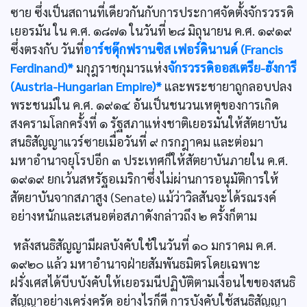
ซาย ซึ่งเป็นสถานที่เดียวกันกับการประกาศจัดตั้งจักรวรรดิ
เยอรมัน ใน ค.ศ. ๑๘๗๑ ในวันที่ ๒๘ มิถุนายน ค.ศ. ๑๙๑๙
ซึ่งตรงกับ วันที่
อาร์ชดุ๊กฟรานซิส เฟอร์ดินานด์ (Francis
Ferdinand)*
มกุฎราชกุมารแห่ง
จักรวรรดิออสเตรีย-ฮังการี
(Austria-Hungarian Empire)*
และพระชายาถูกลอบปลง
พระชนม์ใน ค.ศ. ๑๙๑๔ อันเป็นชนวนเหตุของการเกิด
สงครามโลกครั้งที่ ๑ รัฐสภาแห่งชาติเยอรมันให้สัตยาบัน
สนธิสัญญาแวร์ซายเมื่อวันที่ ๙ กรกฎาคม และต่อมา
มหาอำนาจยุโรปอีก ๓ ประเทศก็ให้สัตยาบันภายใน ค.ศ.
๑๙๑๙ ยกเว้นสหรัฐอเมริกาซึ่งไม่ผ่านการอนุมัติการให้
สัตยาบันจากสภาสูง (Senate) แม้ว่าวิลสันจะได้รณรงค์
อย่างหนักและเสนอต่อสภาดังกล่าวถึง ๒ ครั้งก็ตาม
หลังสนธิสัญญามีผลบังคับใช้ในวันที่ ๑๐ มกราคม ค.ศ.
๑๙๒๐ แล้ว มหาอำนาจฝ่ายสัมพันธมิตรโดยเฉพาะ
ฝรั่งเศสได้บีบบังคับให้เยอรมนีปฏิบัติตามเงื่อนไขของสนธิ
สัญญาอย่างเคร่งครัด อย่างไรก็ดี การบังคับใช้สนธิสัญญา