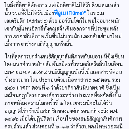
ในสิ่งที่อิตาลีต้องการ แต่เมื่ออิตาลีไม่ได้รับดินแดนเหล่า
นั้น รวมทั้งไม่ได้รับเมือง
ฟีอูเม (Fiüme)*
ในทะเล
เอเดรียติก (Adriatic) ด้วย ออร์ลันโดก็ไม่พอใจอย่างหนัก
เขากับผู้แทนอิตาลีทั้งคณะจึงเดินออกจากที่ประชุมหลัง
การเจรจาสันติภาพเริ่มขึ้นไม่นานนัก และกลับเข้ามาใหม่
เมื่อการยกร่างสนธิสัญญาเสร็จสิ้น
ในที่สุดการยกร่างสนธิสัญญาสันติภาพกับเยอรมนีซึ่งเขียน
โดยมหาอำนาจฝ่ายสัมพันธมิตรทั้งหมดก็เสร็จสิ้นในเดือน
เมษายน ค.ศ. ๑๙๑๙ สนธิสัญญาฉบับนี้เป็นเอกสารที่ค่อน
ข้างยาวมาก โดยประกอบด้วยเนื้อหาสาระ ๑๕ ตอน รวม
๔๔๐ มาตรา ตอนที่ ๑ ว่าด้วยกติกาสันนิบาตชาติ ซึ่งเป็น
เสมือนกฎบัตรขององค์การระหว่างประเทศที่จะจัดตั้งขึ้น
ภายหลังสงครามโลกครั้งที่ ๑ โดยเยอรมนีจะไม่ได้รับ
อนุญาตให้เข้าเป็นสมาชิกขององค์การจนกว่าจะถึง ค.ศ.
๑๙๒๖ เมื่อได้ปฏิบัติตามเงื่อนไขของสนธิสัญญาสันติภาพ
ครบถ้วนแล้ว ส่วนตอนที่ ๒–๑๒ ว่าด้วยบทลงโทษเยอรมนี