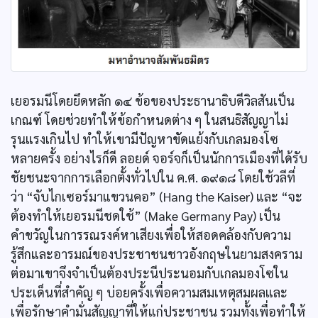
เยอรมนีโดยยึดหลัก ๑๔ ข้อของประธานาธิบดีวิลสันเป็น
เกณฑ์ โดยช่วยทำให้ข้อกำหนดต่าง ๆ ในสนธิสัญญาไม่
รุนแรงเกินไป ทำให้เขามีปัญหาขัดแย้งกับเกลมองโซ
หลายครั้ง อย่างไรก็ดี ลอยด์ จอร์จก็เป็นนักการเมืองที่ได้รับ
ชัยชนะจากการเลือกตั้งทั่วไปใน ค.ศ. ๑๙๑๘ โดยใช้วลีที่
ว่า “จับไกเซอร์มาแขวนคอ” (Hang the Kaiser) และ “จะ
ต้องทำให้เยอรมนีชดใช้” (Make Germany Pay) เป็น
คำขวัญในการรณรงค์หาเสียงเพื่อให้สอดคล้องกับความ
รู้สึกและอารมณ์ของประชาชนชาวอังกฤษในยามสงคราม
ต่อมาเขาจึงจำเป็นต้องประนีประนอมกับเกลมองโซใน
ประเด็นที่สำคัญ ๆ บ่อยครั้งเพื่อความสมเหตุสมผลและ
เพื่อรักษาคำมั่นสัญญาที่ให้แก่ประชาชน รวมทั้งเพื่อทำให้