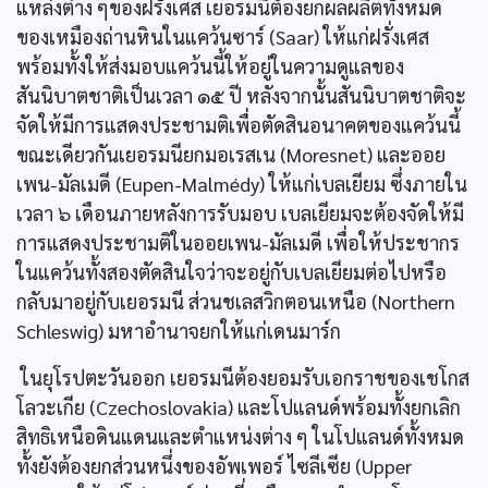
แหล่งต่าง ๆของฝรั่งเศส เยอรมนีต้องยกผลผลิตทั้งหมด
ของเหมืองถ่านหินในแคว้นซาร์ (Saar) ให้แก่ฝรั่งเศส
พร้อมทั้งให้ส่งมอบแคว้นนี้ให้อยู่ในความดูแลของ
สันนิบาตชาติเป็นเวลา ๑๕ ปี หลังจากนั้นสันนิบาตชาติจะ
จัดให้มีการแสดงประชามติเพื่อตัดสินอนาคตของแคว้นนี้
ขณะเดียวกันเยอรมนียกมอเรสเน (Moresnet) และออย
เพน-มัลเมดี (Eupen-Malmédy) ให้แก่เบลเยียม ซึ่งภายใน
เวลา ๖ เดือนภายหลังการรับมอบ เบลเยียมจะต้องจัดให้มี
การแสดงประชามติในออยเพน-มัลเมดี เพื่อให้ประชากร
ในแคว้นทั้งสองตัดสินใจว่าจะอยู่กับเบลเยียมต่อไปหรือ
กลับมาอยู่กับเยอรมนี ส่วนชเลสวิกตอนเหนือ (Northern
Schleswig) มหาอำนาจยกให้แก่เดนมาร์ก
ในยุโรปตะวันออก เยอรมนีต้องยอมรับเอกราชของเชโกส
โลวะเกีย (Czechoslovakia) และโปแลนด์พร้อมทั้งยกเลิก
สิทธิเหนือดินแดนและตำแหน่งต่าง ๆ ในโปแลนด์ทั้งหมด
ทั้งยังต้องยกส่วนหนึ่งของอัพเพอร์ ไซลีเซีย (Upper