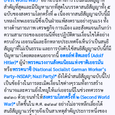
สำคัญที่สุดและมีปัญหามากที่สุดในบรรดาสนธิสัญญาทั้ง ๕
ฉบับของสงครามโลกครั้งที่ ๑ เนื่องจากสนธิสัญญาฉบับนี้มี
บทลงโทษเยอรมนีซึ่งเป็นฝ่ายแพ้สงครามอย่างรุนแรง ทั้ง
ทางด้านกายภาพ เศรษฐกิจ การเมือง และสังคมจนเกินกว่า
ความสามารถของเยอรมนีที่จะปฏิบัติตามเงื่อนไขได้อย่าง
ครบถ้วน เยอรมนีและอีกหลายประเทศจึงเห็นว่าเป็นสนธิ
สัญญาที่ไม่เป็นธรรม และการบังคับใช้สนธิสัญญาฉบับนี้ก็มี
ปัญหามาโดยตลอดนอกจากนี้
อดอล์ฟ ฮิตเลอร์ (Adolf
Hitler)*
ผู้นำ
พรรคแรงงานสังคมนิยมแห่งชาติเยอรมัน
หรือ
พรรคนาซี (National Socialist German Worker’s
Party–NSDAP; Nazi Party)*
ยังได้นำสนธิสัญญาฉบับนี้ไป
เป็นข้ออ้างในการละเมิดเงื่อนไขต่างๆรวมทั้งการสร้าง
อำนาจและความยิ่งใหญ่ให้แก่เยอรมนีในช่วงทศวรรษ
๑๙๓๐ ด้วย จนทำให้
สงครามโลกครั้งที่ ๒ (Second World
War)*
เกิดขึ้นใน ค.ศ. ๑๙๓๙ อย่างไม่อาจหลีกเลี่ยงได้
สนธิสัญญาแวร์ซายจึงเป็นสาเหตุสำคัญประการหนึ่งของ