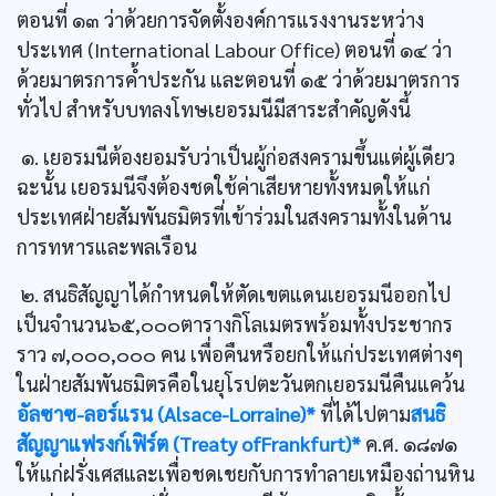
ตอนที่ ๑๓ ว่าด้วยการจัดตั้งองค์การแรงงานระหว่าง
ประเทศ (International Labour Office) ตอนที่ ๑๔ ว่า
ด้วยมาตรการค้ำประกัน และตอนที่ ๑๕ ว่าด้วยมาตรการ
ทั่วไป สำหรับบทลงโทษเยอรมนีมีสาระสำคัญดังนี้
๑. เยอรมนีต้องยอมรับว่าเป็นผู้ก่อสงครามขึ้นแต่ผู้เดียว
ฉะนั้น เยอรมนีจึงต้องชดใช้ค่าเสียหายทั้งหมดให้แก่
ประเทศฝ่ายสัมพันธมิตรที่เข้าร่วมในสงครามทั้งในด้าน
การทหารและพลเรือน
๒. สนธิสัญญาได้กำหนดให้ตัดเขตแดนเยอรมนีออกไป
เป็นจำนวน๖๕,๐๐๐ตารางกิโลเมตรพร้อมทั้งประชากร
ราว ๗,๐๐๐,๐๐๐ คน เพื่อคืนหรือยกให้แก่ประเทศต่างๆ
ในฝ่ายสัมพันธมิตรคือในยุโรปตะวันตกเยอรมนีคืนแคว้น
อัลซาซ-ลอร์แรน (Alsace-Lorraine)*
ที่ได้ไปตาม
สนธิ
สัญญาแฟรงก์เฟิร์ต (Treaty ofFrankfurt)*
ค.ศ. ๑๘๗๑
ให้แก่ฝรั่งเศสและเพื่อชดเชยกับการทำลายเหมืองถ่านหิน