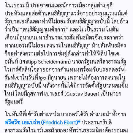
ในเยอรมนี ประชาชนและนักการเมืองกลุ่มต่าง ๆก็
ประท้วงและต่อต้านสนธิสัญญาแวร์ซายอย่างรุนแรงแม้แต่
รัฐบาลเองก็แสดงท่าทีไม่ยอมรับสนธิสัญญาฉบับนี้ โดยอ้าง
ว่าเป็น “สนธิสัญญาเผด็จการ” และไม่เป็นธรรม ในต้น
เดือนมิถุนายนมหาอำนาจฝ่ายสัมพันธมิตรจึงประกาศว่า
หากเยอรมนีไม่ยอมลงนามในสนธิสัญญา ฝ่ายสัมพันธมิตร
ก็จะทำสงครามต่อไปการข่มขู่ดังกล่าวทำให้ฟิลิป ไชเด
อมันน์ (Philipp Scheidemann) นายกรัฐมนตรีสาธารณรัฐ
ไวมาร์ตัดสินใจลาออกจากตำแหน่งพร้อมกับบรอคดอร์ฟ-
รันท์เซาในวันที่ ๒๐ มิถุนายน เพราะไม่ต้องการลงนามใน
สนธิสัญญาฉบับนี้ หลังจากนั้นได้มีการจัดตั้งรัฐบาลผสมขึ้น
ใหม่ โดยมีกุสทาฟ เบาเออร์ (Gustav Bauer) เป็นนายก
รัฐมนตรี
ในทันทีที่เข้ารับตำแหน่งเบาเออร์ได้รับคำแนะนำทั้งจาก
ฟรีดริช เอแบร์ท (Friedrich Ebert)*
ประธานาธิบดี
สาธารณรัฐไวมาร์และฝ่ายกองทัพว่าเยอรมนีคงต้องยอมลง