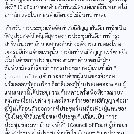
ทั้งสี่” (BigFour) ของฝ่ายสัมพันธมิตรแต่เขาก็มีบทบาทไม่
มากนัก และในภายหลังเกือบจะไม่มีบทบาทเลย
สำหรับการประชุมเพื่อจัดทำสนธิสัญญาสันติภาพซึ่งเป็น
วัตถุประสงค์สำคัญที่สุดของการประชุมสันติภาพที่กรุง
ปารีสนั้น มหาอำนาจตกลงกันว่าจะพิจารณาบทลงโทษ
เยอรมนีก่อน ด้วยเหตุนั้น การจัดทำสนธิสัญญาแวร์ซายจึง
เริ่มขึ้นด้วยการประชุมของ ๕ มหาอำนาจผู้นำฝ่าย
สัมพันธมิตรที่เรียกว่า “การประชุมของผู้แทนทั้งสิบ”
(Council of Ten) ซึ่งประกอบด้วยผู้แทนของอังกฤษ
ฝรั่งเศสสหรัฐอเมริกา อิตาลีและญี่ปุ่นประเทศละ ๒ คน ผู้
แทนเหล่านี้ได้ประชุมร่วมกันหลายครั้งเพื่อพิจารณาบท
ลงโทษ เงื่อนไขต่าง ๆ และโครงสร้างของสนธิสัญญา ต่อมา
ญี่ปุ่นได้ถอนตัวออกจากที่ประชุมจึงเหลือเพียงผู้แทนของ
ผู้ยิ่งใหญ่ทั้งสี่และชื่อของที่ประชุมก็เปลี่ยนเป็น “การ
ประชุมของมหาอำนาจทั้งสี่” (Council of Four) ผู้นำของ
ทั้ง ๔ ประเทศได้ประชุมร่วมกันในลักษณะ “การประชุม