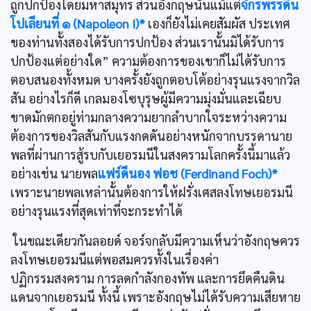
ถูกปกป้องโดยมหาสมุทร ส่วนอังกฤษนั้นแม้แต่
จักรพรรดิน
โปเลียนที่ ๑ (Napoleon I)*
เองก็ยังไม่เคยสัมผัส ประเทศ
ของท่านทั้งสองได้รับการปกป้อง ส่วนเรานั้นมิได้รับการ
ปกป้องแต่อย่างใด” ความต้องการของเขาก็ไม่ได้รับการ
ตอบสนองทั้งหมด บางครั้งยังถูกตอบโต้อย่างรุนแรงจากวิล
สัน อย่างไรก็ดี เกลมองโซบุรุษผู้มีความมุ่งมั่นและเฉียบ
ขาดมักตกอยู่ท่ามกลางความยากลำบากใจระหว่างความ
ต้องการของวิลสันกับแรงกดดันอย่างหนักจากบรรดานาย
พลที่ผ่านการสู้รบกับเยอรมนีในสงครามโลกครั้งนี้มาแล้ว
อย่างเช่น นายพล
แฟร์ดีนอง ฟอช (Ferdinand Foch)*
เพราะนายพลเหล่านั้นต้องการให้ฝรั่งเศสลงโทษเยอรมนี
อย่างรุนแรงที่สุดเท่าที่จะกระทำได้
ในขณะเดียวกันลอยด์ จอร์จกลับมีความเห็นว่าอังกฤษควร
ลงโทษเยอรมนีแต่พอสมควรทั้งในเรื่องค่า
ปฏิกรรมสงคราม การลดกำลังกองทัพ และการยึดคืนดิน
แดนจากเยอรมนี ทั้งนี้ เพราะอังกฤษไม่ได้รับความเสียหาย