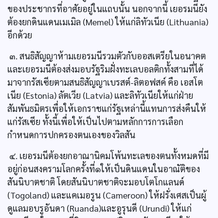
ของประชากรที่อาศัยอยู่ในแถบนั้น นอกจากนี้ เยอรมนียัง
ต้องยกดินแดนเมเมิล (Memel) ให้แก่ลิทัวเนีย (Lithuania)
อีกด้วย
๓. สนธิสัญญาห้ามเยอรมนีรวมตัวกับออสเตรียในอนาคต
และเยอรมนีต้องส่งมอบรัฐริมฝั่งทะเลบอลติกทั้งสามที่ได้
มาจากรัสเซียตามสนธิสัญญาเบรสต์-ลิตอฟสค์ คือ เอสโต
เนีย (Estonia) ลัตเวีย (Latvia) และลิทัวเนียให้แก่ฝ่าย
สัมพันธมิตรเพื่อให้เอกราชแก่รัฐเหล่านี้แทนการส่งคืนให้
แก่รัสเซีย ทั้งนี้เพื่อให้เป็นไปตามหลักการการเลือก
กำหนดการปกครองตนเองของวิลสัน
๔. เยอรมนีต้องยกอาณานิคมโพ้นทะเลของตนทั้งหมดที่มี
อยู่ก่อนสงครามโลกครั้งที่๑ให้เป็นดินแดนในอาณัติของ
สันนิบาตชาติ โดยสันนิบาตชาติจะมอบโตโกแลนด์
(Togoland) และแคเมอรูน (Cameroon) ให้ฝรั่งเศสเป็นผู้
ดูแลมอบรูอันดา (Ruanda)และอูรุนดี (Urundi) ให้แก่