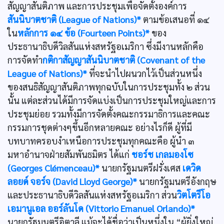
สัญญาสันติภาพ และการประชุมเพื่อจัดตั้งองค์การ
สันนิบาตชาติ (League of Nations)*
ตามข้อเสนอที่ ๑๔
ใน
หลักการ ๑๔ ข้อ (Fourteen Points)*
ของ
ประธานาธิบดีวิลสันแห่งสหรัฐอเมริกา ซึ่งมีงานหลักคือ
การจัดทำ
กติกาสัญญาสันนิบาตชาติ (Covenant of the
League of Nations)*
ที่จะนำไปผนวกไว้เป็นส่วนหนึ่ง
ของสนธิสัญญาสันติภาพทุกฉบับในการประชุมทั้ง ๒ ส่วน
นั้น แต่ละส่วนได้มีการจัดแบ่งเป็นการประชุมใหญ่และการ
ประชุมย่อย รวมทั้งมีการจัดตั้งคณะกรรมาธิการและคณะ
กรรมการชุดต่างๆขึ้นอีกหลายคณะ อย่างไรก็ดี ผู้ที่มี
บทบาทครอบงำเหนือการประชุมทุกคณะคือ ผู้นำ ๓
มหาอำนาจฝ่ายสัมพันธมิตร ได้แก่
ชอร์ช เกลมองโซ
(Georges Clémenceau)*
นายกรัฐมนตรีฝรั่งเศส
เดวิด
ลอยด์ จอร์จ (David Lloyd George)*
นายกรัฐมนตรีอังกฤษ
และประธานาธิบดีวิลสันแห่งสหรัฐอเมริกา ส่วน
วิตโตรีโอ
เอมานูเอล ออร์ลันโด (Vittorio Emanuel Orlando)*
นายกรัฐมนตรีอิตาลี แม้จะได้ชื่อว่าเป็นหนึ่งใน “ผู้ยิ่งใหญ่