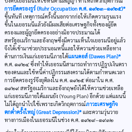
บังคับเยอรมนีให้ใช้หนี้ตามสัญญา ทำให้เกิดวิกฤตการณ์
การยึดครองรูร์ (Ruhr Occupation ค.ศ. ๑๙๒๓–๑๙๒๕)*
ขึ้นทันที เหตุการณ์ครั้งนี้นอกจากก่อให้เกิดความรุนแรง
ขึ้นในเยอรมนีแล้วยังมีผลเสียต่อเศรษฐกิจทั้งของผู้ยึด
ครองและผู้ถูกยึดครองอย่างมิอาจประมาณได้
สหรัฐอเมริกาและอังกฤษซึ่งมีความเห็นใจเยอรมนีอยู่แล้ว
จึงได้เข้ามาช่วยประนอมหนี้และให้ความช่วยเหลือทาง
ด้านการเงินแก่เยอรมนีภายใต้
แผนดอส์ (Dawes Plan)*
ค.ศ. ๑๙๒๔ ซึ่งทำให้เยอรมนีสามารถทำการปฏิรูปเงินตรา
ของตนและใช้หนี้ค่าปฏิกรรมสงครามได้ตามกำหนดเวลา
การยึดครองรูร์จึงยุติลงใน ค.ศ. ๑๙๒๕ ต่อมาใน ค.ศ.
๑๙๒๙ สหรัฐอเมริกาและอังกฤษยังได้ให้ความช่วยเหลือ
แก่เยอรมนีภายใต้แผนยัง (Young Plan) อีกด้วย แต่แผนนี้
ไม่ได้ถูกนำไปใช้เพราะเกิดวิกฤตการณ์
ภาวะเศรษฐกิจ
ตกต่ำครั้งใหญ่ (Great Depression)*
และความวุ่นวาย
ทางการเมืองในเยอรมนีในช่วง ค.ศ. ๑๙๒๙–๑๙๓๒