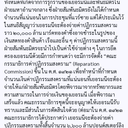
ทั้งหมดที่เกิดจากการรุกรานของเยอรมนีและพันธมิตรใน
ฝ่ายมหาอำนาจกลาง ซึ่งฝ่ายสัมพันธมิตรยังไม่ได้กำหนด
จำนวนที่แน่นอนในการประชุมที่แวร์ซาย แต่ได้ประเมินไว้
ในสนธิสัญญาว่าเยอรมนีจะต้องจ่ายค่าปฏิกรรมสงคราม
ราว ๒๐,๐๐๐ ล้าน มาร์คทองคำซึ่งอาจชำระในรูปของ
เงินสดทองคำสินค้า เรือและอื่น ๆ ค่าปฏิกรรมสงครามนี้
ฝ่ายสัมพันธมิตรจะนำไปเป็นค่าใช้จ่ายต่าง ๆ ในการยึด
ครองเยอรมนีด้วยมีการกำหนดว่า จะมีการจัดตั้ง “คณะ
กรรมาธิการค่าปฏิกรรมสงคราม” (Reparation
Commission) ขึ้น ใน ค.ศ. ๑๙๒๑ เพื่อทำหน้าที่กำหนด
จำนวนเงินค่าปฏิกรรมสงครามที่แน่นอนที่เยอรมนีจะต้อง
จ่ายให้แก่ฝ่ายสัมพันธมิตรโดยพิจารณาจากทรัพยากรและ
ความสามารถในการจ่ายเงินของเยอรมนี เมื่อพิจารณา
เสร็จแล้ว คณะกรรมาธิการชุดนี้จะอนุญาตให้เยอรมนีรับ
ทราบและมีส่วนในการตัดสินใจด้วย (ต่อมาใน ค.ศ. ๑๙๒๑
คณะกรรมาธิการได้ประกาศว่า เยอรมนีจะต้องจ่ายค่า
ปฏิกรรมสงครามทั้งสิ้นจำนวน ๖,๖๐๐ ล้านปอนด์สเตอร์ลิง