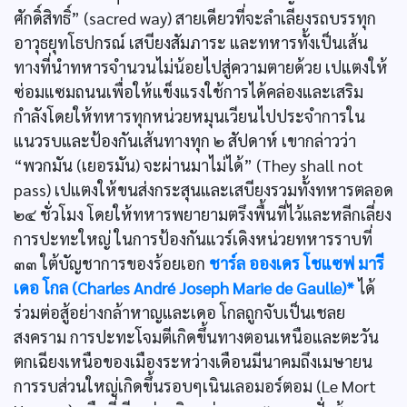
ศักดิ์สิทธิ์” (sacred way) สายเดียวที่จะลำเลียงรถบรรทุก
อาวุธยุทโธปกรณ์ เสบียงสัมภาระ และทหารทั้งเป็นเส้น
ทางที่นำทหารจำนวนไม่น้อยไปสู่ความตายด้วย เปแตงให้
ซ่อมแซมถนนเพื่อให้แข็งแรงใช้การได้คล่องและเสริม
กำลังโดยให้ทหารทุกหน่วยหมุนเวียนไปประจำการใน
แนวรบและป้องกันเส้นทางทุก ๒ สัปดาห์ เขากล่าวว่า
“พวกมัน (เยอรมัน) จะผ่านมาไม่ได้” (They shall not
pass) เปแตงให้ขนส่งกระสุนและเสบียงรวมทั้งทหารตลอด
๒๔ ชั่วโมง โดยให้ทหารพยายามตรึงพื้นที่ไว้และหลีกเลี่ยง
การปะทะใหญ่ ในการป้องกันแวร์เดิงหน่วยทหารราบที่
๓๓ ใต้บัญชาการของร้อยเอก
ชาร์ล อองเดร โชแซฟ มารี
เดอ โกล (Charles André Joseph Marie de Gaulle)*
ได้
ร่วมต่อสู้อย่างกล้าหาญและเดอ โกลถูกจับเป็นเชลย
สงคราม การปะทะโจมตีเกิดขึ้นทางตอนเหนือและตะวัน
ตกเฉียงเหนือของเมืองระหว่างเดือนมีนาคมถึงเมษายน
การรบส่วนใหญ่เกิดขึ้นรอบๆเนินเลอมอร์ตอม (Le Mort