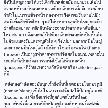
ยิงปืนใหญ่ส่งผลให้แวร์เดิงพินาศย่อยยับ สนามรบเต็มไป
ด้วยศพทับถมกันและอบอวลด้วยกลิ่นศพ เมื่อมีการเคลื่อน
กำลังไปแนวรบข้างหน้า กองทหารฝังศพจะรีบตามไปฝัง
ศพที่เพิ่งเสียชีวิตใหม่ ๆ แต่ไม่นานกระสุนปืนใหญ่ของอีก
ฝ่ายก็ลอยมาตก พลิกดินพังกระจายนำซากศพกลับขึ้นมา
ใหม่ สนามรบจึงคละคลุ้งไปด้วยกลิ่นศพและดินปืนทั้งเต็ม
ไปด้วยแมลงวันและหนูตัวโต ๆ วิ่งไปมา นอกจากปืนใหญ่
และกระสุนปืนใหญ่แล้ว ยังมีการใช้เครื่องพ่นไฟ (flame
thrower) เป็นอาวุธทำลายทหารฝรั่งเศสในสนามเพลาะใน
ระยะใกล้เป็นครั้งแรกรวมทั้งใช้แก๊สพิษฟอสจีน
(phosgene) ที่ร้ายแรงกว่าแก๊สพิษคลอรีน (chlorine gas)
ที่มี
หลังกองกำลังเยอรมันบุกเข้าถึงพื้นที่เขตฉนวนในสมรภูมิ
(noman’sland) เข้าไปในแนวรบฝรั่งเศสได้ป้อมดูโอมงต์
(Douaumont) ที่แข็งแกร่งที่สุดก็แตกในวันที่ ๒๕
กุมภาพันธ์ เมื่อเยอรมนียึดป้อมดูโอมงต์ทหารฝรั่งเศสต่อ