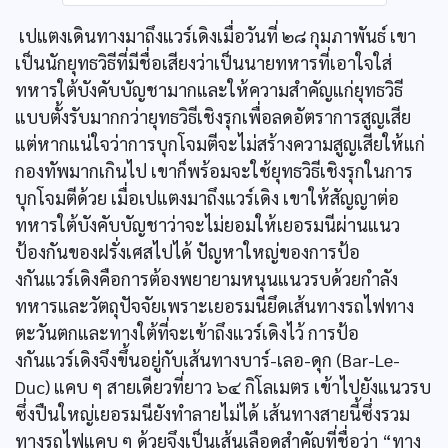
เปแตงเดินทางมาถึงแวร์เดิงเมื่อวันที่ ๒๘ กุมภาพันธ์ เขา
เป็นนักยุทธวิธีที่มีชื่อเสียงว่าเป็นนายทหารที่เอาใจใส่
ทหารใต้บังคับบัญชามากและให้ความสำคัญแก่ยุทธวิธี
แบบตั้งรับมากกว่ายุทธวิธีเชิงรุกเพื่อลดอัตราการสูญเสีย
แต่หากแน่ใจว่าการบุกโจมตีจะไม่สร้างความสูญเสียให้แก่
กองทัพมากเกินไป เขาก็พร้อมจะใช้ยุทธวิธีเชิงรุกในการ
บุกโจมตีด้วย เมื่อเปแตงมาถึงแวร์เดิง เขาให้สัญญาต่อ
ทหารใต้บังคับบัญชาว่าจะไม่ยอมให้เยอรมนีผ่านแนว
ป้องกันของฝรั่งเศสไปได้ ปัญหาใหญ่ของการป้อ
งกันแวร์เดิงคือการต้องพยายามหนุนแนวรบด้วยกำลัง
ทหารและวัตถุปัจจัยเพราะเยอรมนียึดเส้นทางรถไฟทาง
ตะวันตกและทางใต้ที่จะเข้าถึงแวร์เดิงไว้ การป้อ
งกันแวร์เดิงจึงขึ้นอยู่กับเส้นทางบาร์-เลอ-ดุก (Bar-Le-
Duc) แคบ ๆ สายเดียวที่ยาว ๖๔ กิโลเมตร เข้าไปยังแนวรบ
ซึ่งปืนใหญ่เยอรมนียังทำลายไม่ได้ เส้นทางสายนี้ซึ่งรวม
ทางรถไฟแคบ ๆ ด้วยจึงเป็นเส้นเลือดสำคัญที่ชื่อว่า “ทาง