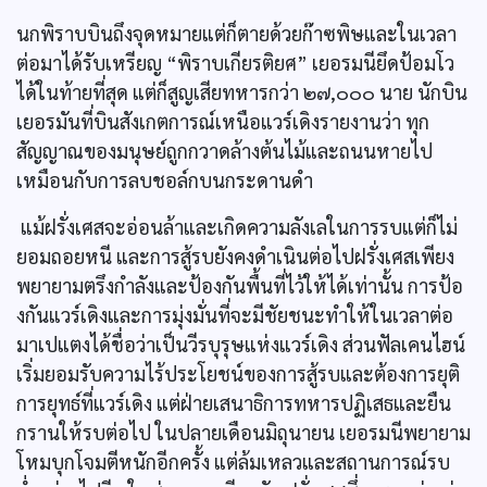
นกพิราบบินถึงจุดหมายแต่ก็ตายด้วยก๊าซพิษและในเวลา
ต่อมาได้รับเหรียญ “พิราบเกียรติยศ” เยอรมนียึดป้อมโว
ได้ในท้ายที่สุด แต่ก็สูญเสียทหารกว่า ๒๗,๐๐๐ นาย นักบิน
เยอรมันที่บินสังเกตการณ์เหนือแวร์เดิงรายงานว่า ทุก
สัญญาณของมนุษย์ถูกกวาดล้างต้นไม้และถนนหายไป
เหมือนกับการลบชอล์กบนกระดานดำ
แม้ฝรั่งเศสจะอ่อนล้าและเกิดความลังเลในการรบแต่ก็ไม่
ยอมถอยหนี และการสู้รบยังคงดำเนินต่อไปฝรั่งเศสเพียง
พยายามตรึงกำลังและป้องกันพื้นที่ไว้ให้ได้เท่านั้น การป้อ
งกันแวร์เดิงและการมุ่งมั่นที่จะมีชัยชนะทำให้ในเวลาต่อ
มาเปแตงได้ชื่อว่าเป็นวีรบุรุษแห่งแวร์เดิง ส่วนฟัลเคนไฮน์
เริ่มยอมรับความไร้ประโยชน์ของการสู้รบและต้องการยุติ
การยุทธ์ที่แวร์เดิง แต่ฝ่ายเสนาธิการทหารปฏิเสธและยืน
กรานให้รบต่อไป ในปลายเดือนมิถุนายน เยอรมนีพยายาม
โหมบุกโจมตีหนักอีกครั้ง แต่ล้มเหลวและสถานการณ์รบ