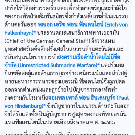
ปารีสให้ได้อย่างรวดเร็ว และเพื่อทำลายขวัญและกำลังใจ
ของกองทัพฝ่ายสัมพันธมิตรซึ่งกำลังเพลี่ยงพล้ำในแนวรบ
ด้านตะวันออก
พลเอก เอริช ฟอน ฟัลเคนไฮน์ (Erich von
Falkenhayn)*
ประธานคณะเสนาธิการทหารเยอรมัน
(Chief of the German General Staff) จึงวางแผน
ยุทธศาสตร์เผด็จศึกฝรั่งเศสในแนวรบด้านตะวันตกและ
สนับสนุนนโยบายการทำ
สงครามเรือดำน้ำโดยไม่มีขีด
จำกัด (Unrestricted Submarine Warfare)*
แต่ฝรั่งเศส
ยืนหยัดต่อสู้และต้านการบุกอย่างเหนียวแน่นและนำไปสู่
หายนะทางการทหารของเยอรมนี ฟัลเคนไฮน์จึงถูกปลด
ออกจากตำแหน่งและถูกย้ายไปบัญชาการกองทัพทำ
สงครามกับโรมาเนีย
จอมพล เพาล์ ฟอน ฮินเดนบูร์ก (Paul
von Hindenburg)*
ซึ่งบัญชาการในแนวรบด้านตะวันออก
จึงได้รับแต่งตั้งเป็นผู้บัญชาการสูงสุดของกองทัพเยอรมัน
แทนฟัลเคนไฮน์ในปลายเดือนสิงหาคม ค.ศ. ๑๙๑๖
ยุทธการที่แวร์เดิงเป็นผลสืบเนื่องจากสถานการณ์สงคราม