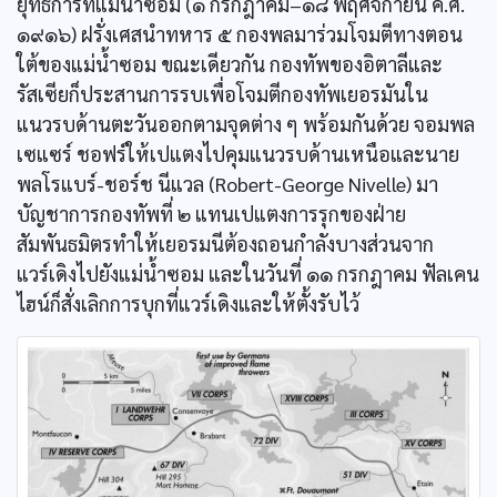
ยุทธการที่แม่น้ำซอม (๑ กรกฎาคม–๑๘ พฤศจิกายน ค.ศ.
๑๙๑๖) ฝรั่งเศสนำทหาร ๕ กองพลมาร่วมโจมตีทางตอน
ใต้ของแม่น้ำซอม ขณะเดียวกัน กองทัพของอิตาลีและ
รัสเซียก็ประสานการรบเพื่อโจมตีกองทัพเยอรมันใน
แนวรบด้านตะวันออกตามจุดต่าง ๆ พร้อมกันด้วย จอมพล
เซแซร์ ชอฟร์ให้เปแตงไปคุมแนวรบด้านเหนือและนาย
พลโรแบร์-ชอร์ช นีแวล (Robert-George Nivelle) มา
บัญชาการกองทัพที่ ๒ แทนเปแตงการรุกของฝ่าย
สัมพันธมิตรทำให้เยอรมนีต้องถอนกำลังบางส่วนจาก
แวร์เดิงไปยังแม่น้ำซอม และในวันที่ ๑๑ กรกฎาคม ฟัลเคน
ไฮน์ก็สั่งเลิกการบุกที่แวร์เดิงและให้ตั้งรับไว้