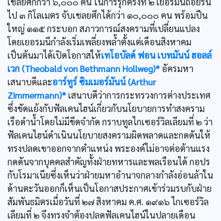
เชลยศึกกว่า ๖,๐๐๐ คน ในการรุกครั้งที่ ๒ เยอรมนีถอยร่น
ไป ๓ กิโลเมตร จับเชลยศึกได้กว่า ๑๐,๐๐๐ คน พร้อมปืน
ใหญ่ ๑๑๕ กระบอก สภาวการณ์สงครามที่เปลี่ยนแปลง
โดยเยอรมนีกำลังเริ่มเพลี่ยงพล้ำตั้งแต่เดือนสิงหาคม
เป็นต้นมาได้เปิดโอกาสให้
เทโอบัลด์ ฟอน เบทมันน์ ฮอลล์
เวก (Theobald von Bethmann Hollweg)*
อัครมหา
เสนาบดีและ
อาร์ทูร์ ซิมเมอร์มันน์ (Arthur
Zimmermann)*
เสนาบดีว่าการกระทรวงการต่างประเทศ
ซึ่งขัดแย้งกับฟัลเคนไฮน์เกี่ยวกับนโยบายการทำสงคราม
เรือดำน้ำโดยไม่มีขีดจำกัด กราบทูลไกเซอร์วิลเลียมที่ ๒ ว่า
ฟัลเคนไฮน์ดำเนินนโยบายสงครามผิดพลาดและกดดันให้
ทรงปลดเขาออกจากตำแหน่ง พระองค์ไม่อาจต่อต้านแรง
กดดันจากบุคคลสำคัญทั้งฝ่ายทหารและพลเรือนได้ กอปร
กับโรมาเนียซึ่งเห็นว่าฝ่ายมหาอำนาจกลางกำลังอ่อนล้าใน
ด้านตะวันออกก็เห็นเป็นโอกาสประกาศเข้าร่วมรบกับฝ่าย
สัมพันธมิตรเมื่อวันที่ ๒๗ สิงหาคม ค.ศ. ๑๙๑๖ ไกเซอร์วิล
เลียมที่ ๒ จึงทรงจำต้องปลดฟัลเคนไฮน์ในปลายเดือน