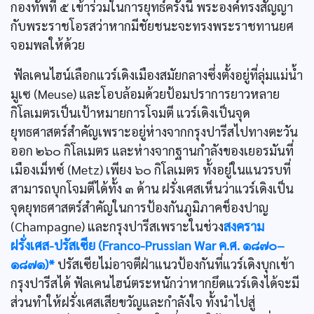
กองทัพที่ ๕ เข้าร่วมในการยุทธ์ครั้งนี้ พระองค์ทรงสัญญา
กับพระราชโอรสว่าหากมีชัยชนะจะทรงพระราชทานยศ
จอมพลให้ด้วย
ฟัลเคนไฮน์เลือกแวร์เดิงเมืองสมัยกลางซึ่งตั้งอยู่ที่ลุ่มแม่น้ำ
มูเซ (Meuse) และโอบล้อมด้วยป้อมปราการยาวหลาย
กิโลเมตรเป็นเป้าหมายการโจมตี แวร์เดิงเป็นจุด
ยุทธศาสตร์สำคัญเพราะอยู่ห่างจากกรุงปารีสไปทางตะวัน
ออก ๒๖๐ กิโลเมตร และห่างจากฐานกำลังของเยอรมันที่
เมืองเม็ทซ์ (Metz) เพียง ๖๐ กิโลเมตร ทั้งอยู่ในแนวรบที่
สามารถบุกโจมตีได้ทั้ง ๓ ด้าน ฝรั่งเศสเห็นว่าแวร์เดิงเป็น
จุดยุทธศาสตร์สำคัญในการป้องกันภูมิภาคช็องปาญ
(Champagne) และกรุงปารีสเพราะในช่วง
สงคราม
ฝรั่งเศส-ปรัสเซีย (Franco-Prussian War ค.ศ. ๑๘๗๐–
๑๘๗๑)*
ปรัสเซียไม่อาจตีฝ่าแนวป้องกันที่แวร์เดิงบุกเข้า
กรุงปารีสได้ ฟัลเคนไฮน์ตระหนักว่าหากยึดแวร์เดิงได้จะมี
ส่วนทำให้ฝรั่งเศสเสียขวัญและกำลังใจ ทั้งนำไปสู่