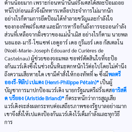
ต้านน้อยมาก เพราะก่อนหน้านั้นฝรั่งเศสได้สละป้อมถอย
หนีไปก่อนแล้วจึงมีทหารเหลือประจำการไม่มากนัก
อย่างไรก็ตามการยึดป้อมได้ทำลายขวัญและกำลังใจ
ของกองทัพฝรั่งเศส และมีการหารือกันถึงการจะถอนกำลัง
ส่วนที่เหลือจากฝั่งขวาของแม่น้ำเมิส อย่างไรก็ตาม นายพล
นอแอล-มารี-โชแซฟ เอดูอาร์ เดอ กูรีแยร์ เดอ กัสเตลโน
(Noël-Marie-Joseph Édouard de Curières de
Castelnau) ผู้ช่วยของจอมพล ชอฟร์ตัดสินใจที่จะป้อ
งกันแวร์เดิงซึ่งในช่วงนั้นหิมะตกหนักไว้ต่อไปโดยไม่คำนึง
ถึงความเสียหายใด เขามีคำสั่งให้กองทัพที่ ๒ ซึ่งมี
พลตรี
อองรี-ฟิลิป เปแตง (Henri-Philippe Pétain)*
เป็นผู้
บัญชาการมาปกป้องแวร์เดิง นายกรัฐมนตรีฝรั่งเศส
อาริสตี
ด บรียอง (Aristide Briand)*
ก็ตระหนักว่าการสูญเสีย
แวร์เดิงจะส่งผลกระทบต่อเสถียรภาพของรัฐบาลอย่างมาก
เขาจึงสั่งให้เปแตงป้องกันแวร์เดิงไว้เต็มกำลังและทุกวิธี
การ