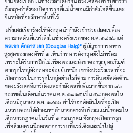
ย่ำแย่ลงไปอีก ในช่วงเวลาเดียวกัน ฝรั่งเศสซึ่งทราบข่าวว่า
อังกฤษกำลังจะเปิดการรุกที่แม่น้ำซอมมีกำลังใจดีขึ้นและ
ยืนหยัดที่จะรักษาพื้นที่ไว้
ฝรั่งเศสเรียกร้องให้อังกฤษนำกำลังเข้าช่วยปลดเปลื้อง
ความกดดันที่แวร์เดิงในช่วงครึ่งแรกของ ค.ศ. ๑๙๑๖ แต่
พลเอก ดักลาส เฮก (Douglas Haig)*
ผู้บัญชาการทหาร
สูงสุดของกองทัพที่ ๑ เห็นว่าทหารอังกฤษยังไม่พร้อม
เพราะได้รับการฝึกไม่เพียงพอและยังขาดอาวุธยุทธภัณฑ์
หากรุกใหญ่อังกฤษจะย่อยยับหนัก เขาจึงประวิงเวลาที่จะ
เปิดการรบในการรุกใหญ่อย่างไรก็ตาม การยืนหยัดต่อต้าน
ของฝรั่งเศสที่แวร์เดิงและกำลังพลที่เพิ่มมากขึ้นจาก ๓๖
กองพลในเดือนธันวาคม ค.ศ. ๑๙๑๕ เป็น ๕๘ กองพลใน
เดือนมิถุนายน ค.ศ. ๑๙๑๖ ทำให้เฮกตัดสินใจที่จะเปิด
แนวรบตอบโต้ฝ่ายมหาอำนาจกลางที่บริเวณแม่น้ำซอมใน
เดือนกรกฎาคม ในวันที่ ๑ กรกฎาคม อังกฤษเปิดการรุก
เพื่อดึงเยอรมนีออกจากการรบที่แวร์เดิงและนำไปสู่