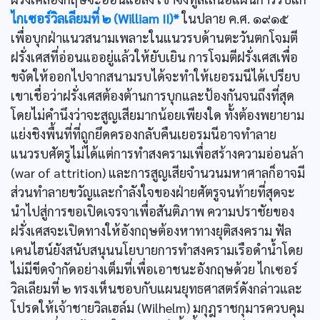
ไกเซอร์วิลเลียมที่ ๒ (William II)*
ในปลาย ค.ศ. ๑๙๑๕
เพื่อบุกฝ่าแนวสนามเพลาะในแนวรบด้านตะวันตกโจมตี
ฝรั่งเศสที่อ่อนแออยู่แล้วให้ยับเยิน การโจมตีฝรั่งเศสเพื่อ
ขจัดให้ออกไปจากสนามรบได้จะทำให้เยอรมนีได้เปรียบ
เขาเชื่อว่าฝรั่งเศสต้องต้านการบุกและป้องกันจนถึงที่สุด
โดยไม่คำนึงว่าจะสูญเสียมากน้อยเพียงใด ทั้งต้องพยายาม
แย่งชิงพื้นที่ที่ถูกยึดครองกลับคืนเยอรมนีอาจทำลาย
แนวรบศัตรูไม่ได้แต่การทำสงครามเพื่อสร้างความอ่อนล้า
(war of attrition) และการสูญเสียจำนวนมหาศาลก็อาจมี
ส่วนทำลายขวัญและกำลังใจของฝ่ายศัตรูจนท้ายที่สุดจะ
นำไปสู่การขอเปิดเจรจาเพื่อสันติภาพ ความปราชัยของ
ฝรั่งเศสจะเปิดทางให้อังกฤษต้องหาทางยุติสงคราม ฟัล
เคนไฮน์ยังสนับสนุนนโยบายการทำสงครามเรือดำน้ำโดย
ไม่มีขีดจำกัดอย่างเต็มที่เพื่อเอาชนะอังกฤษด้วย ไกเซอร์
วิลเลียมที่ ๒ ทรงเห็นชอบกับแผนยุทธศาสตร์ดังกล่าวและ
โปรดให้เจ้าชายวิลเฮล์ม (Wilhelm) มกุฎราชกุมารควบคุม