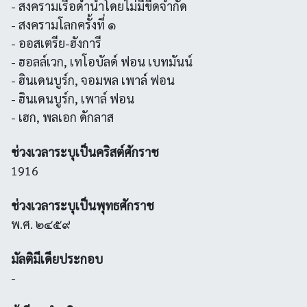
- สงครามเรือดำน้ำโดยไม่มีขีดจำกัด
- สงครามโลกครั้งที่ ๑
- ออสเตรีย-ฮังการี
- ฮอลล์เวก, เทโอบัลด์ ฟอน เบทมันน์
- ฮินเดนบูร์ก, จอมพล เพาล์ ฟอน
- ฮินเดนบูร์ก, เพาล์ ฟอน
- เฮก, พลเอก ดักลาส
ช่วงเวลาระบุเป็นคริสต์ศักราช
1916
ช่วงเวลาระบุเป็นพุทธศักราช
พ.ศ. ๒๔๕๙
มัลติมีเดียประกอบ
-