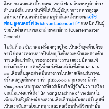
สิงหาคม และแต่งตั้งจอมพล เพาล์ ฟอน ฮินเดนบูร์ก ดำรง
ตำแหน่งสืบแทน ทันทีที่ได้เป็นผู้บัญชาการทหารสูงสุด
แห่งกองทัพเยอรมัน ฮินเดนบูร์กก็แต่งตั้งนายพล
เอริช
ฟอน ลูเดนดอร์ฟ (Erich von Ludendorff)*
คนสนิทเป็นผู้
ช่วยในตำแหน่งพลเอกฝ่ายพลาธิการ (Quartermaster
General)
ในวันที่ ๑๘ ธันวาคม ฝรั่งเศสรุกจู่โจมเป็นครั้งสุดท้ายด้วย
การใช้ทหารคลานลากปืนใหญ่ยิงกั้นล่วงหน้าและตามด้วย
การเคลื่อนกำลังบุกของกองทหารราบ เยอรมนีพ่ายแพ้
อย่างยับเยิน การต่อสู้เพื่อแย่งชิงแวร์เดิงซึ่งกินเวลานาน
๑๐ เดือนสิ้นสุดอย่างเป็นทางการในปลายเดือนธันวาคม
ฝรั่งเศสสูญเสียทหารกว่า ๕๕๐,๐๐๐ นาย เยอรมนีกว่า
๔๓๔,๐๐๐ นายยุทธการที่แวร์เดิงหรือที่รู้จักกันว่า “เครื่อง
บดเนื้อแห่งแวร์เดิง” (Mincing Machine of Verdun) ไม่
เพียงเป็นสัญลักษณ์ของความเด็ดเดี่ยวมุ่งมั่นของฝรั่งเศสที่
เป็นแรงบันดาลใจแก่ทหารและพลเรือนที่พลีชีพเท่านั้น