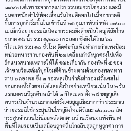
๑๙๑๖ แต่เพราะอากาศแปรปรวนลมกรรโชกแรง และมี
ฝนตกหนักทำให้ต้องเลื่อนวันโจมตีออกไป เมื่ออากาศดี
ขึ้นการบุกก็เริ่มขึ้นในเช้าวันที่ ๒๑ กุมภาพันธ์ หลัง ๐๗.๐๐
น. เล็กน้อย เยอรมนีเปิดฉากระดมยิงด้วยปืนใหญ่พิสัยไกล
ขนาด ๑๖ นิ้ว รวม ๑,๒๐๐ กระบอก ซึ่งยิงได้ไกล ๖๐
กิโลเมตร รวม ๑๐ ชั่วโมง ติดต่อกันเพื่อทำลายกำแพงป้อม
หน่วยทหารราบกองพันที่ ๒๑ เคลื่อนกำลังบุกตรงไปเพื่อ
ยึดแนวสนามเพลาะให้ได้ ขณะเดียวกัน กองทัพที่ ๕ ของ
เจ้าชายวิลเฮล์มก็บุกโจมตีด้านข้าง ตามด้วยกองพลทหาร
ราบ ๖ กองพล ซึ่ง ๓ กองพลเป็นกำลังสำรอง ฝรั่งเศสไม่
ยอมถอยทั้งยิงตอบโต้และตั้งรับอย่างเหนียวแน่น ใน ๒ วัน
แรกเยอรมนีรุกคืบหน้าได้ ๓ กิโลเมตร ทั้ง ๒ ฝ่ายสูญเสีย
ทหารเป็นจำนวนมากแต่ฝรั่งเศสสูญเสียมากกว่า ประมาณ
ว่าเยอรมนีใช้กระสุนปืนใหญ่ยิงโจมตีวันละ ๗๐,๐๐๐ นัด
กระสุนจำนวนไม่น้อยพลัดตกตามบ้านเรือนจนพังพินาศ
พื้นที่โดยรอบเป็นเสมือนลูกคลื่นไกลลิบสุดลูกหูลูกตา การ