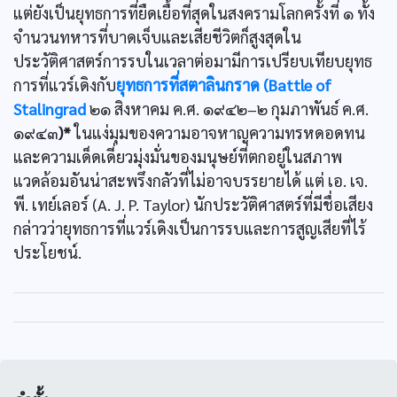
แต่ยังเป็นยุทธการที่ยืดเยื้อที่สุดในสงครามโลกครั้งที่ ๑ ทั้ง
จำนวนทหารที่บาดเจ็บและเสียชีวิตก็สูงสุดใน
ประวัติศาสตร์การรบในเวลาต่อมามีการเปรียบเทียบยุทธ
การที่แวร์เดิงกับ
ยุทธการที่สตาลินกราด (Battle of
Stalingrad
๒๑ สิงหาคม ค.ศ. ๑๙๔๒–๒ กุมภาพันธ์ ค.ศ.
๑๙๔๓
)*
ในแง่มุมของความอาจหาญความทรหดอดทน
และความเด็ดเดี่ยวมุ่งมั่นของมนุษย์ที่ตกอยู่ในสภาพ
แวดล้อมอันน่าสะพรึงกลัวที่ไม่อาจบรรยายได้ แต่ เอ. เจ.
พี. เทย์เลอร์ (A. J. P. Taylor) นักประวัติศาสตร์ที่มีชื่อเสียง
กล่าวว่ายุทธการที่แวร์เดิงเป็นการรบและการสูญเสียที่ไร้
ประโยชน์.