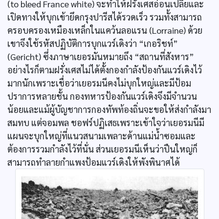
(to bleed France white) จะทำให้ฝรั่งเศสอ่อนเปลี้ยและ
เปิดทางให้บุกเข้ายึดกรุงปารีสได้รวดเร็ว รวมทั้งสามารถ
ครอบครองเหมืองเหล็กในแคว้นลอแรน (Lorraine) ด้วย
เขาจึงใช้รหัสปฏิบัติการบุกแวร์เดิงว่า “เกอริชท์”
(Gericht) ซึ่งภาษาเยอรมันหมายถึง “สถานที่สังหาร”
อย่างไรก็ตามฝรั่งเศสไม่ได้ตั้งกองกำลังป้องกันแวร์เดิงไว้
มากนักเพราะเชื่อว่าเยอรมนีคงไม่บุกใหญ่และมีป้อม
ปราการหลายชั้น กองทหารป้องกันแวร์เดิงจึงมีจำนวน
น้อยและแม้ผู้บัญชาการกองทัพท้องถิ่นจะขอให้ส่งกำลังมา
สมทบ แต่จอมพล ชอฟร์ปฏิเสธเพราะเข้าใจว่าเยอรมนีมี
แผนจะบุกใหญ่ที่แนวสนามเพลาะด้านแม่น้ำซอมและ
ต้องการรวมกำลังไว้ที่นั่น ส่วนเยอรมนีเห็นว่าปืนใหญ่ก็
สามารถทำลายกำแพงป้อมแวร์เดิงให้พังพินาศได้