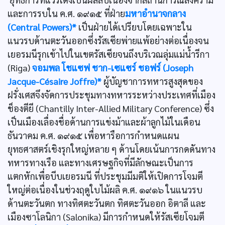
และการรบใน ค.ศ. ๑๙๑๕ ที่ฝ่าย
มหาอำนาจกลาง
(Central Powers)*
เป็นฝ่ายได้เปรียบโดยเฉพาะใน
แนวรบด้านตะวันออกซึ่งรัสเซียพ่ายแพ้อย่างต่อเนื่องจน
เยอรมนีรุกเข้าไปในเขตรัสเซียจนถึงบริเวณลุ่มแม่น้ำรีกา
(Riga)
จอมพล โชแซฟ ชาก-เซแซร์ ชอฟร์ (Joseph
Jacque-Césaire Joffre)*
ผู้บัญชาการทหารสูงสุดของ
ฝรั่งเศสจึงจัดการประชุมทางทหารระหว่างประเทศที่เมือง
ช็องตียี (Chantilly Inter-Allied Military Conference) ซึ่ง
เป็นเมืองเลื่องชื่อด้านการแข่งม้าและผ้าลูกไม้ในเดือน
ธันวาคม ค.ศ. ๑๙๑๕ เพื่อหารือการกำหนดแผน
ยุทธศาสตร์เชิงรุกใหญ่หลาย ๆ ด้านโดยเน้นการกดดันทาง
ทหารทางเรือ และทางเศรษฐกิจที่มีลักษณะเป็นการ
แตกหักเพื่อบีบเยอรมนี ที่ประชุมมีมติให้เปิดการโจมตี
ใหญ่ต่อเนื่องในช่วงฤดูใบไม้ผลิ ค.ศ. ๑๙๑๖ ในแนวรบ
ด้านตะวันตก ทางทิศตะวันตก ทิศตะวันออก อิตาลี และ
เมืองซาโลนิกา (Salonika) มีการกำหนดให้รัสเซียโจมตี