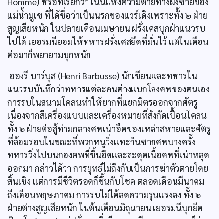
Homme) หรือที่เรียกว่า เนินแห่งความตายทางฝั่งซ้ายของ
แม่น้ำมูเซ ที่ได้ชื่อว่าเป็นนรกของแวร์เดิงเพราะทั้ง ๒ ฝ่าย
สูญเสียหนัก ในปลายเดือนเมษายน ฝรั่งเศสบุกฝ่าแนวรบ
ไปได้ เยอรมนียอมให้ทหารฝรั่งเศสยึดที่มั่นไว้ แต่ในเดือน
ต่อมาก็พยายามบุกหนัก
อองรี บาร์บุส (Henri Barbusse) นักเขียนและทหารใน
แนวรบบันทึกว่าทหารแต่ละคนต่างแบกโลงศพของตนเอง
การรบในสนามโคลนทำให้ยากที่แยกมิตรออกจากศัตรู
เนื่องจากสีเครื่องแบบและเครื่องหมายที่สังกัดเปื้อนโคลน
ทั้ง ๒ ฝ่ายต่อสู้ท่ามกลางศพเน่าอืดของเหล่าสหายและศัตรู
ที่ล้อมรอบในขณะที่พวกหนูวิ่งแทะกินซากศพบางครั้ง
ทหารวิ่งไปบนกองศพที่ขึ้นอืดและสะดุดเนื้อศพที่เน่าหลุด
ออกมา กล่าวได้ว่า การยุทธ์ไม่ถึงกับเป็นการฆ่าตัวตายโดย
สิ้นเชิง แต่การมีชีวิตรอดก็ขึ้นกับโชค ตลอดเดือนมีนาคม
ถึงเดือนพฤษภาคม การรบไม่ได้ลดความรุนแรงลง ทั้ง ๒
ฝ่ายต่างสูญเสียหนัก ในต้นเดือนมิถุนายน เยอรมนีบุกยึด