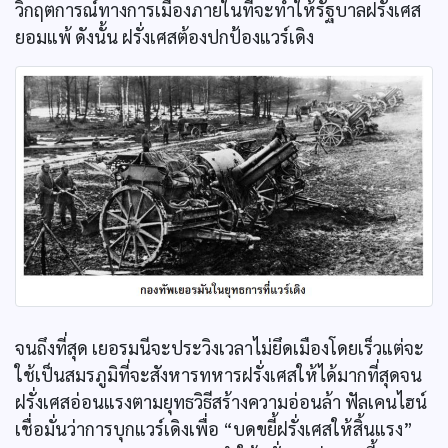
วิกฤตการณ์ทางการเมืองภายในที่จะทำให้รัฐบาลฝรั่งเศส
ยอมแพ้ ดังนั้น ฝรั่งเศสต้องปกป้องแวร์เดิง
จนถึงที่สุด เยอรมนีจะประวิงเวลาไม่ยึดเมืองโดยเร็วแต่จะ
ใช้เป็นสมรภูมิที่จะสังหารทหารฝรั่งเศสให้ได้มากที่สุดจน
ฝรั่งเศสอ่อนแรงตามยุทธวิธีสร้างความอ่อนล้า ฟัลเคนไฮน์
เชื่อมั่นว่าการบุกแวร์เดิงเพื่อ “บดขยี้ฝรั่งเศสให้สิ้นแรง”