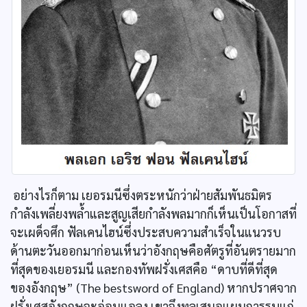
อย่างไรก็ตาม เยอรมนีซึ่งตระหนักว่าฝ่ายสัมพันธมิตร
กำลังเพลี่ยงพล้ำและสูญเสียกำลังพลมากก็เห็นเป็นโอกาสที่
จะเผด็จศึก ฟัลเคนไฮน์ซึ่งประสบความสำเร็จในแนวรบ
ด้านตะวันออกมาก่อนเห็นว่าอังกฤษคือศัตรูที่อันตรายมาก
ที่สุดของเยอรมนี และกองทัพฝรั่งเศสคือ “ดาบที่ดีที่สุด
ของอังกฤษ” (The bestsword of England) หากปราศจาก
ฝรั่งเศสอังกฤษจะอ่อนแอลง เขาจึงทูลเสนอแผนการรบแก่