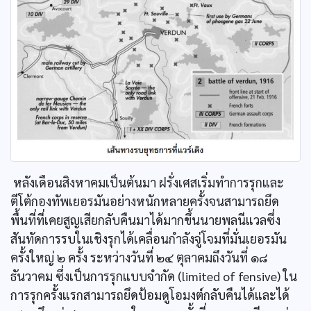
หลังเดือนสิงหาคมเป็นต้นมา ฝรั่งเศสเริ่มทำการรุกและ
ตีโต้กองทัพเยอรมันอย่างหนักหลายครั้งจนสามารถยึด
พื้นที่ที่เคยสูญเสียกลับคืนมาได้มากขึ้นนายพลนีแวลซึ่ง
สันทัดการรบในเชิงรุกได้เคลื่อนกำลังจู่โจมที่มั่นเยอรมัน
ครั้งใหญ่ ๒ ครั้ง ระหว่างวันที่ ๒๔ ตุลาคมถึงวันที่ ๑๘
ธันวาคม ซึ่งเป็นการรุกแบบจำกัด (limited of fensive) ใน
การรุกครั้งแรกสามารถยึดป้อมดูโอมงต์กลับคืนได้และได้