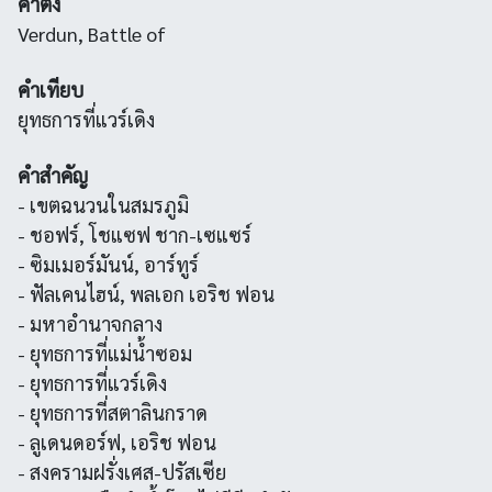
คำตั้ง
Verdun, Battle of
คำเทียบ
ยุทธการที่แวร์เดิง
คำสำคัญ
- เขตฉนวนในสมรภูมิ
- ชอฟร์, โชแซฟ ชาก-เซแซร์
- ซิมเมอร์มันน์, อาร์ทูร์
- ฟัลเคนไฮน์, พลเอก เอริช ฟอน
- มหาอำนาจกลาง
- ยุทธการที่แม่น้ำซอม
- ยุทธการที่แวร์เดิง
- ยุทธการที่สตาลินกราด
- ลูเดนดอร์ฟ, เอริช ฟอน
- สงครามฝรั่งเศส-ปรัสเซีย