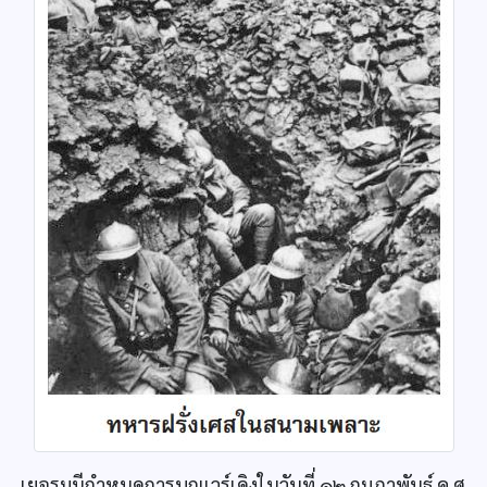
เยอรมนีกำหนดการบุกแวร์เดิงในวันที่ ๑๒ กุมภาพันธ์ ค.ศ.