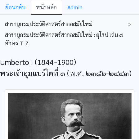
ย้อนกลับ
หน้าหลัก
Admin
สารานุกรมประวัติศาสตร์สากลสมัยใหม่
>
สารานุกรมประวัติศาสตร์สากลสมัยใหม่ : ยุโรป เล่ม ๗
อักษร T-Z
Umberto I (1844–1900)
พระเจ้าอุมแบร์โตที่ ๑ (พ.ศ. ๒๓๘๖-๒๔๔๓)