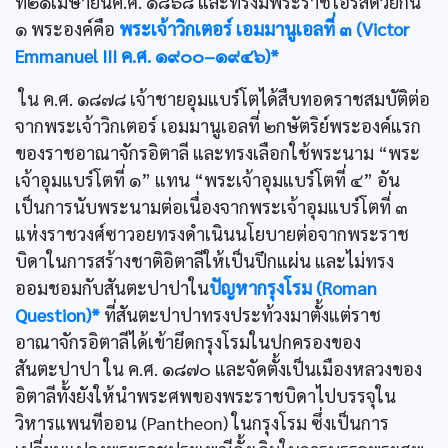
ที่๒๑เมษายนค.ศ. ๑๘๖๘ และทรงมีพระราชโอรสด้วยกัน
๑ พระองค์คือ
พระเจ้าวิกเตอร์ เอมมานูเอลที่ ๓ (Victor
Emmanuel III ค.ศ. ๑๙๐๐–๑๙๔๖)*
ใน ค.ศ. ๑๘๗๘ เจ้าชายอุมแบร์โตได้สืบทอดราชสมบัติต่อ
จากพระเจ้าวิกเตอร์ เอมมานูเอลที่ ๒กษัตริย์พระองค์แรก
ของราชอาณาจักรอิตาลี และทรงเลือกใช้พระนาม “พระ
เจ้าอุมแบร์โตที่ ๑” แทน “พระเจ้าอุมแบร์โตที่ ๔” อัน
เป็นการนับพระนามต่อเนื่องจากพระเจ้าอุมแบร์โตที่ ๓
แห่งราชวงศ์ซาวอยทรงดำเนินนโยบายต่อจากพระราช
บิดาในการสร้างชาติอิตาลีให้เป็นปึกแผ่น และไม่ทรง
ออมชอมกับสันตะปาปาใน
ปัญหากรุงโรม (Roman
Question)*
ที่สันตะปาปาทรงประท้วงมาตั้งแต่ราช
อาณาจักรอิตาลีได้เข้ายึดกรุงโรมในปกครองของ
สันตะปาปา ใน ค.ศ. ๑๘๗๐ และจัดตั้งเป็นเมืองหลวงของ
อิตาลีทั้งยังให้นำพระศพของพระราชบิดาไปบรรจุใน
วิหารแพนทีออน (Pantheon) ในกรุงโรม ซึ่งเป็นการ