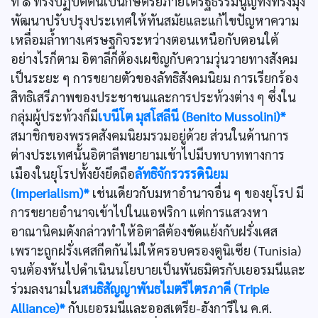
ที่ ๑ ทรงปฏิบัติตนเป็นกษัตริย์ภายใต้รัฐธรรมนูญทั้งทรงมุ่ง
พัฒนาปรับปรุงประเทศให้ทันสมัยและแก้ไขปัญหาความ
เหลื่อมล้ำทางเศรษฐกิจระหว่างตอนเหนือกับตอนใต้
อย่างไรก็ตาม อิตาลีก็ต้องเผชิญกับความวุ่นวายทางสังคม
เป็นระยะ ๆ การขยายตัวของลัทธิสังคมนิยม การเรียกร้อง
สิทธิเสรีภาพของประชาชนและการประท้วงต่าง ๆ ซึ่งใน
กลุ่มผู้ประท้วงก็มี
เบนีโต มุสโสลีนี (Benito Mussolini)*
สมาชิกของพรรคสังคมนิยมรวมอยู่ด้วย ส่วนในด้านการ
ต่างประเทศนั้นอิตาลีพยายามเข้าไปมีบทบาททางการ
เมืองในยุโรปทั้งยังยึดถือ
ลัทธิจักรวรรดินิยม
(Imperialism)*
เช่นเดียวกับมหาอำนาจอื่น ๆ ของยุโรป มี
การขยายอำนาจเข้าไปในแอฟริกา แต่การแสวงหา
อาณานิคมดังกล่าวทำให้อิตาลีต้องขัดแย้งกับฝรั่งเศส
เพราะถูกฝรั่งเศสกีดกันไม่ให้ครอบครองตูนิเซีย (Tunisia)
จนต้องหันไปดำเนินนโยบายเป็นพันธมิตรกับเยอรมนีและ
ร่วมลงนามใน
สนธิสัญญาพันธไมตรีไตรภาคี (Triple
Alliance)*
กับเยอรมนีและออสเตรีย-ฮังการีใน ค.ศ.