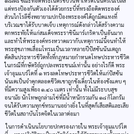
๑๘๗๘ ขณะทอดพระเนตรขบวนพาเหรดในนครเนเปิลส์
แต่ทรงป้องกันตัวเองได้ด้วยกระบี่ที่ทรงถือติดพระองค์
ส่วนไกโรลีซึ่งพยายามปกป้องพระองค์ได้ถูกมีดแทงที่
บริเวณขาได้รับบาดเจ็บ เหตุการณ์ดังกล่าวได้สร้างความ
ตกพระทัยให้แก่สมเด็จพระราชินีมาร์เกริตาเป็นอันมาก
และทำให้พระองค์ทรงหวาดผวากับเหตุการณ์นี้จนทำให้
พระสุขภาพเสื่อมโทรมเป็นเวลาหลายปีปัสซันนันเตถูก
ตัดสินประหารชีวิตทั้งที่กฎหมายกำหนดโทษประหารชีวิต
ในกรณีที่กษัตริย์ถูกปลงพระชนม์เท่านั้น อย่างไรก็ดี พระ
เจ้าอุมแบร์โตที่ ๑ ทรงลดโทษประหารชีวิตให้แก่ปัสซัน
นันเตเป็นจำคุกตลอดชีวิตเขาถูกขังเดี่ยวในห้องขังแคบ ๆ
ที่มีความสูงเพียง ๑.๔๐ เมตร เท่านั้น ทั้งไม่มีระบบสุข
อนามัย นักโทษถูกล่ามโซ่ที่มีน้ำหนักรวมกัน ๑๘ กิโลกรัม
จนได้รับความทุกข์ทรมานอย่างยิ่ง ในที่สุดก็เสียสติและเสีย
ชีวิตในสถาบันโรคจิตในเวลาต่อมา
ในการดำเนินนโยบายปกครองภายใน พระเจ้าอุมแบร์โต