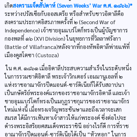
เกิด
สงครามเจ็ดสัปดาห์ (Seven Weeks’ War ค.ศ. ๑๘๖๖)*
ระหว่างปรัสเซียกับออสเตรีย หรือสำหรับชาวอิตาลีคือ
สงครามประกาศอิสรภาพครั้งที่ ๒ (Second War of
Independence) เจ้าชายอุมแบร์โตก็ทรงเป็นผู้บัญชาการ
กองพลที่ ๑๖ (XVI Division) ในยุทธการที่วิลลาฟรังกา
(Battle of Villafranca)หลังจากที่กองทัพอิตาลีพ่ายแพ้ที่
เมืองคูสโตซา (Custoza)
ใน ค.ศ. ๑๘๖๑ เมื่ออิตาลีประสบความสำเร็จในระดับหนึ่ง
ในการรวมชาติอิตาลี พระเจ้าวิกเตอร์ เอมมานูเอลที่ ๒
แห่งราชอาณาจักรปีดมอนต์-ซาร์ดิเนียก็ได้รับสถาปนา
เป็นกษัตริย์พระองค์แรกของราชอาณาจักรอิตาลี และเจ้า
ชายอุมแบร์โตก็ทรงเป็นมกุฎราชกุมารของราชอาณาจักร
ใหม่แห่งนี้ เมื่อทรงเจริญพระชันษาและถึงเวลาจะเสก
สมรส ได้มีการเฟ้นหาเจ้าสาวให้แก่พระองค์ ซึ่งต่อไปจะ
ดำรงพระอิสริยยศสมเด็จพระราชินี อย่างไรก็ดี การที่ราช
อาณาจักรปีดมอนต์-ซาร์ดิเนียได้เป็น “หัวหอก” ในการ