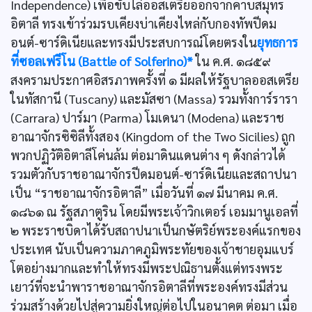
Independence) เพื่อขับไล่ออสเตรียออกจากคาบสมุทร
อิตาลี ทรงเข้าร่วมรบเคียงบ่าเคียงไหล่กับกองทัพปีดม
อนต์-ซาร์ดิเนียและทรงมีประสบการณ์โดยตรงใน
ยุทธการ
ที่ซอลเฟรีโน (Battle of Solferino)*
ใน ค.ศ. ๑๘๕๙
สงครามประกาศอิสรภาพครั้งที่ ๑ มีผลให้รัฐบาลออสเตรีย
ในทัสกานี (Tuscany) และมัสซา (Massa) รวมทั้งการ์รารา
(Carrara) ปาร์มา (Parma) โมเดนา (Modena) และราช
อาณาจักรซิซิลีทั้งสอง (Kingdom of the Two Sicilies) ถูก
พวกปฏิวัติอิตาลีโค่นล้ม ต่อมาดินแดนต่าง ๆ ดังกล่าวได้
รวมตัวกับราชอาณาจักรปีดมอนต์-ซาร์ดิเนียและสถาปนา
เป็น “ราชอาณาจักรอิตาลี” เมื่อวันที่ ๑๗ มีนาคม ค.ศ.
๑๘๖๑ ณ รัฐสภาตูริน โดยมีพระเจ้าวิกเตอร์ เอมมานูเอลที่
๒ พระราชบิดาได้รับสถาปนาเป็นกษัตริย์พระองค์แรกของ
ประเทศ นับเป็นความภาคภูมิพระทัยของเจ้าชายอุมแบร์
โตอย่างมากและทำให้ทรงมีพระปณิธานตั้งแต่ทรงพระ
เยาว์ที่จะนำพาราชอาณาจักรอิตาลีที่พระองค์ทรงมีส่วน
ร่วมสร้างด้วยไปสู่ความยิ่งใหญ่ต่อไปในอนาคต ต่อมา เมื่อ