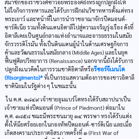
สมาชิกของราชวงศ์ซาวอยพระองค์ยังทรงถูกปลูกฝังให้
ใฝ่ใจกิจการทหารและได้รับการฝึกฝนวิชาทหารตั้งแต่ทรง
พระเยาว์ และหน้าที่ในการนำราชอาณาจักรปีดมอนต์-
ซาร์ดิเนีย รวมทั้งดินแดนอิตาลีไปสู่ความเจริญรุ่งเรือง ดังที่
อิตาลีเคยเป็นศูนย์กลางแห่งอำนาจและอารยธรรมในสมัย
จักรวรรดิโรมัน ทั้งเป็นดินแดนผู้นำในด้านเศรษฐกิจการ
ค้าและวัฒนธรรมในสมัยกลาง (Middle Ages) และในยุค
ฟื้นฟูศิลปวิทยาการ (Renaissance) นอกจากนี้ยังได้รับการ
ปลูกฝังแนวคิดในการรวมชาติอิตาลีหรือ
รีซอร์จีเมนโต
(Risorgimento)*
ที่เป็นกระแสความต้องการของชาวอิตาลี
ชาตินิยมในรัฐต่าง ๆ ในขณะนั้น
ใน ค.ศ. ๑๘๔๙ เจ้าชายอุมแบร์โตทรงได้รับสถาปนาเป็น
เจ้าชายแห่งปีดมอนต์ (Prince of Piedmont) ต่อมาใน
ค.ศ. ๑๘๕๘ ขณะมีพระชนมายุ ๑๔ พรรษา ทรงได้รับแต่ง
ตั้งให้มียศร้อยเอกในกองทัพปีดมอนต์-ซาร์ดิเนีย และเมื่อ
เกิดสงครามประกาศอิสรภาพครั้งที่ ๑ (First War of