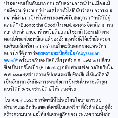
ประชาชนเป็นอันมาก กอปรกับสถานการณ์บ้านเมืองแม้
จะมีความวุ่นวายอยู่บ้างแต่โดยทั่วไปก็นับว่าสงบกว่าระยะ
เวลาที่ผ่านมา จึงทำให้พระองค์ได้รับสมญาว่า “กษัตริย์ผู้
แสนดี” (Buono; the Good) ใน ค.ศ. ๑๘๙๐ อิตาลีสามารถ
สถาปนาอำนาจอารักขาในดินแดนโซมาลี (Somali) ทาง
ตอนใต้ของโซมาลีแลนด์ของอังกฤษทั้งยังได้เข้ายึดครอง
แคว้นเอริเทรีย (Eritrea) บนฝั่งตะวันออกของแอฟริกา
อย่างไรก็ดี การก่อ
สงครามอะบิสซิเนีย (Abyssinian
Wars)*
ครั้งแรกกับอะบิสซิเนีย [หลัง ค.ศ. ๑๙๕๓ เปลี่ยน
ชื่อเป็น เอธิโอเปีย (Ethiopia)] กลับพ่ายแพ้อย่างยับเยินใน
ค.ศ. ๑๘๙๕สร้างความอัปยศและเสียชื่อเสียงให้แก่อิตาลี
เป็นอันมาก อันมีผลกระทบต่อการชื่นชมในพระเจ้าอุม
แบร์โตที่ ๑ ของชาวอิตาลีให้ลดลงด้วย
ใน ค.ศ. ๑๘๙๘ ชาวอิตาลีที่ไม่พอใจนโยบายการแผ่
อำนาจและอิทธิพลของอิตาลีในแอฟริกาที่ยังดำเนินอยู่ซึ่ง
สร้างความหายนะให้แก่เศรษฐกิจของประเทศ รวมทั้งก่อ