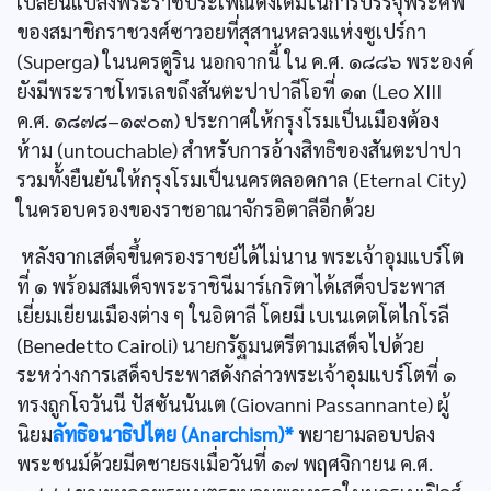
เปลี่ยนแปลงพระราชประเพณีดั้งเดิมในการบรรจุพระศพ
ของสมาชิกราชวงศ์ซาวอยที่สุสานหลวงแห่งซูเปร์กา
(Superga) ในนครตูริน นอกจากนี้ ใน ค.ศ. ๑๘๘๖ พระองค์
ยังมีพระราชโทรเลขถึงสันตะปาปาลีโอที่ ๑๓ (Leo XIII
ค.ศ. ๑๘๗๘–๑๙๐๓) ประกาศให้กรุงโรมเป็นเมืองต้อง
ห้าม (untouchable) สำหรับการอ้างสิทธิของสันตะปาปา
รวมทั้งยืนยันให้กรุงโรมเป็นนครตลอดกาล (Eternal City)
ในครอบครองของราชอาณาจักรอิตาลีอีกด้วย
หลังจากเสด็จขึ้นครองราชย์ได้ไม่นาน พระเจ้าอุมแบร์โต
ที่ ๑ พร้อมสมเด็จพระราชินีมาร์เกริตาได้เสด็จประพาส
เยี่ยมเยียนเมืองต่าง ๆ ในอิตาลี โดยมี เบเนเดตโตไกโรลี
(Benedetto Cairoli) นายกรัฐมนตรีตามเสด็จไปด้วย
ระหว่างการเสด็จประพาสดังกล่าวพระเจ้าอุมแบร์โตที่ ๑
ทรงถูกโจวันนี ปัสซันนันเต (Giovanni Passannante) ผู้
นิยม
ลัทธิอนาธิปไตย (Anarchism)*
พยายามลอบปลง
พระชนม์ด้วยมีดชายธงเมื่อวันที่ ๑๗ พฤศจิกายน ค.ศ.