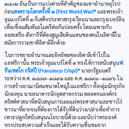
๑๘๐๒ อันเป็นการแบ่งค่ายที่สำคัญของมหาอำนาจยุโรป
ก่อน
สงครามโลกครั้งที่ ๑ (First World War)*
และพระเจ้า
อุมแบร์โตที่ ๑ ก็เสด็จประพาสกรุงเวียนนาและกรุงเบอร์ลิน
เพื่อเชื่อมสัมพันธไมตรีต่อกันบ่อยครั้ง โดยเฉพาะกับ
ออสเตรีย-ฮังการีที่ต้องสูญเสียดินแดนของตนในอิตาลีใน
สมัยการรวมชาติอิตาลีอีกด้วย
ในการขยายอำนาจและอิทธิพลของอิตาลีเข้าไปใน
แอฟริกานั้น พระเจ้าอุมแบร์โตที่ ๑ ทรงให้การสนับสนุน
ฟ
รันเซสโก กริสปี (Francesco Crispi)*
นายกรัฐมนตรี
ระหว่าง ค.ศ. ๑๘๘๗–๑๘๙๑ และ ค.ศ. ๑๘๙๓–๑๘๙๖ ใน
การสร้างอาณานิคมขนาดใหญ่ในแอฟริกา ทั้งกลุ่มนักธุรกิจ
นักลงทุน นายธนาคารนักอุตสาหกรรม ตลอดจนองค์กร
คริสต์ศาสนาที่สนับสนุนการเผยแผ่พระศาสนาและชาวไร่
ชาวนาที่ยากจนที่ต้องการได้รับที่ดินว่างเปล่าเพื่อทำการ
เพาะปลูกก็สนับสนุนนโยบายนี้ด้วย และนับว่าพระองค์
ทรงประสบความสำเร็จและได้รับความชื่นชมจาก