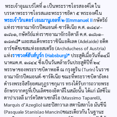
พระเจ้าอุมแบร์โตที่ ๑ เป็นพระราชโอรสองค์โต ใน
บรรดาพระราชโอรสและพระราชธิดา ๕ พระองค์ใน
พระเจ้าวิกเตอร์ เอมมานูเอลที่ ๒ (Emmanuel II
กษัตริย์
แห่งราชอาณาจักรปีดมอนต์-ซาร์ดิเนีย ค.ศ. ๑๘๔๙–
๑๘๖๑, กษัตริย์แห่งราชอาณาจักรอิตาลี ค.ศ. ๑๘๖๑–
๑๘๗๘
)*
และสมเด็จพระราชินีแอดิเลด (Adelaide) อดีต
อาร์ชดัชเชสแห่งออสเตรีย (Archduchess of Austria)
แห่ง
ราชวงศ์ฮับส์บูร์ก (Habsburg)*
ประสูติเมื่อวันที่๑๔มี
นาคมค.ศ. ๑๘๔๔ ซึ่งเป็นวันคล้ายวันประสูติปีที่ ๒๔
พรรษาของพระราชบิดาพอดี ณ กรุงตูริน (Turin) ในราช
อาณาจักรปีดมอนต์-ซาร์ดิเนีย ขณะที่พระราชบิดายังคง
ดำรงพระอิสริยยศมกุฎราชกุมาร ทรงได้รับการถวายพระ
อักษรจากครูที่เป็นเลิศของอิตาลีในสมัยนั้น ได้แก่ มัสซีโม
ตาปาเรลลี มาร์ควิสดาเซกลีโอ (Massimo Taparelli,
Marquis d’Azeglio) และปัสกวาเล สตานิสลาโอ มันชีนี
(Pasquale Stanislao Mancini)ขณะเดียวกัน ในฐานะ