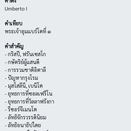
คำตั้ง
Umberto I
คำเทียบ
พระเจ้าอุมแบร์โตที่ ๑
คำสำคัญ
- กริสปี, ฟรันเซสโก
- กษัตริย์ผู้แสนดี
- การรวมชาติอิตาลี
- ปัญหากรุงโรม
- มุสโสลีนี, เบนีโต
- ยุทธการที่ซอลเฟรีโน
- ยุทธการที่วิลลาฟรังกา
- รีซอร์จีเมนโต
- ลัทธิจักรวรรดินิยม
- ลัทธิอนาธิปไตย