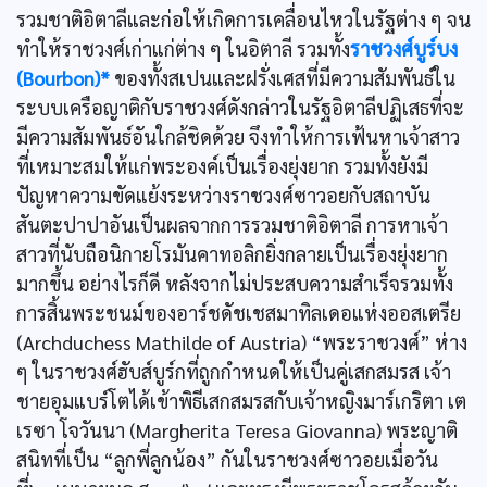
รวมชาติอิตาลีและก่อให้เกิดการเคลื่อนไหวในรัฐต่าง ๆ จน
ทำให้ราชวงศ์เก่าแก่ต่าง ๆ ในอิตาลี รวมทั้ง
ราชวงศ์บูร์บง
(Bourbon)*
ของทั้งสเปนและฝรั่งเศสที่มีความสัมพันธ์ใน
ระบบเครือญาติกับราชวงศ์ดังกล่าวในรัฐอิตาลีปฏิเสธที่จะ
มีความสัมพันธ์อันใกล้ชิดด้วย จึงทำให้การเฟ้นหาเจ้าสาว
ที่เหมาะสมให้แก่พระองค์เป็นเรื่องยุ่งยาก รวมทั้งยังมี
ปัญหาความขัดแย้งระหว่างราชวงศ์ซาวอยกับสถาบัน
สันตะปาปาอันเป็นผลจากการรวมชาติอิตาลี การหาเจ้า
สาวที่นับถือนิกายโรมันคาทอลิกยิ่งกลายเป็นเรื่องยุ่งยาก
มากขึ้น อย่างไรก็ดี หลังจากไม่ประสบความสำเร็จรวมทั้ง
การสิ้นพระชนม์ของอาร์ชดัชเชสมาทิลเดอแห่งออสเตรีย
(Archduchess Mathilde of Austria) “พระราชวงศ์” ห่าง
ๆ ในราชวงศ์ฮับส์บูร์กที่ถูกกำหนดให้เป็นคู่เสกสมรส เจ้า
ชายอุมแบร์โตได้เข้าพิธีเสกสมรสกับเจ้าหญิงมาร์เกริตา เต
เรซา โจวันนา (Margherita Teresa Giovanna) พระญาติ
สนิทที่เป็น “ลูกพี่ลูกน้อง” กันในราชวงศ์ซาวอยเมื่อวัน