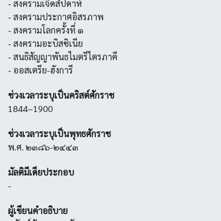
- สงครามเจ็ดสัปดาห์
- สงครามประกาศอิสรภาพ
- สงครามโลกครั้งที่ ๑
- สงครามอะบิสซิเนีย
- สนธิสัญญาพันธไมตรีไตรภาคี
- ออสเตรีย-ฮังการี
ช่วงเวลาระบุเป็นคริสต์ศักราช
1844–1900
ช่วงเวลาระบุเป็นพุทธศักราช
พ.ศ. ๒๓๘๖-๒๔๔๓
มัลติมีเดียประกอบ
-
ผู้เขียนคำอธิบาย