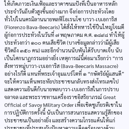
ให้เกิดภาวะเงินเฟ้อและราคาขนมปังที่เป็นอาหารหลัก
ประจำวันถีบตัวสูงขึ้นอย่างมาก จึงก่อการประท้วงโดย
ทั่วไปในนครมิลานนายพลฟีโอเรนโซ บาวา-เบเอการิส
(Fiorenzo Bava-Beecaris) ได้สั่งให้ทหารใช้ปืนใหญ่โจมตี
ผู้ก่อการประท้วงในวันที่ ๗ พฤษภาคม ค.ศ. ๑๘๙๘ ทำให้ผู้
ประท้วงกว่า ๑๐๐ คนเสียชีวิต (บางข้อมูลกล่าวว่ามีผู้เสีย
ชีวิตถึง ๓๕๐ คน) และอีกจำนวนนับพันได้รับบาดเจ็บ นับ
เป็นโศกนาฏกรรมอย่างยิ่ง เหตุการณ์นี้ต่อมาเรียกว่า “การ
สังหารหมู่บาวา-เบเอการิส (Bava-Beecaris Massacre)
อย่างไรก็ดี แทนที่พระเจ้าอุมแบร์โตที่ ๑ “กษัตริย์ผู้แสนดี”
จะให้ความเห็นพระทัยประชาชนกลับทรงส่งโทรเลขไป
แสดงความยินดีกับนายพลบาวา-เบเอการิสในการปราบ
จลาจล และพระราชทานเครื่องราชอิสริยาภรณ์ Great
Official of Savoy Military Order เพื่อเชิดชูเกียรติเขาใน
การปฏิบัติการครั้งนี้ นับเป็นการสวนกระแสความรู้สึกของ
ประชาชนเป็นอย่างยิ่ง และสร้างความโกรธแค้นให้แก่
ประชาชนที่ประสบกับปัญหาความเดือดร้อนทางด้าน