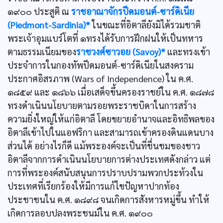
๑๙๐๐ ประสูติ ณ
ราชอาณาจักรปีดมอนต์-ซาร์ดิเนีย
(Piedmont-Sardinia)*
ในขณะที่อิตาลียังมิได้รวมชาติ
พระเจ้าอุมแบร์โตที่ ๑ทรงได้รับการฝึกฝนให้เป็นทหาร
ตามธรรมเนียมของ
ราชวงศ์ซาวอย (Savoy)*
และทรงเข้า
ประจำการในกองทัพปีดมอนต์-ซาร์ดิเนียในสงคราม
ประกาศอิสรภาพ (Wars of Independence) ใน ค.ศ.
๑๘๕๙ และ ๑๘๖๖ เมื่อเสด็จขึ้นครองราชย์ใน ค.ศ. ๑๘๗๘
ทรงดำเนินนโยบายตามรอยพระราชบิดาในการสร้าง
ความยิ่งใหญ่ให้แก่อิตาลี โดยขยายอำนาจและอิทธิพลของ
อิตาลีเข้าไปในแอฟริกา และสามารถเข้าครองดินแดนบาง
ส่วนได้ อย่างไรก็ดี แม้พระองค์จะเป็นที่ชื่นชมของชาว
อิตาลีจากการดำเนินนโยบายการต่างประเทศดังกล่าว แต่
การที่พระองค์สนับสนุนการปราบปรามพวกประท้วงใน
ประเทศที่เรียกร้องให้มีการแก้ไขปัญหาปากท้อง
ประชาชนใน ค.ศ. ๑๘๙๘ จนเกิดการสังหารหมู่ขึ้น ทำให้
เกิดการลอบปลงพระชนม์ใน ค.ศ. ๑๙๐๐