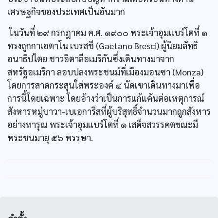
เศรษฐกิจของประเทศเป็นอันมาก
ในวันที่ ๒๙ กรกฎาคม ค.ศ. ๑๙๐๐ พระเจ้าอุมแบร์โตที่ ๑
ทรงถูกกาเอตาโน เบรสชี (Gaetano Bresci) ผู้นิยมลัทธิ
อนาธิปไตย ชาวอิตาลีอเมริกันซึ่งเดินทางมาจาก
สหรัฐอเมริกา ลอบปลงพระชนม์ที่เมืองมอนซา (Monza)
โดยการสาดกระสุนใส่พระองค์ ๔ นัดเขาเดินทางมาเพื่อ
การนี้โดยเฉพาะ โดยอ้างว่าเป็นการแก้แค้นต่อเหตุการณ์
สังหารหมู่บาวา-เบเอการิสที่ผู้บริสุทธิ์จำนวนมากถูกสังหาร
อย่างทารุณ พระเจ้าอุมแบร์โตที่ ๑ เสด็จสวรรคตขณะมี
พระชนมายุ ๕๖ พรรษา.