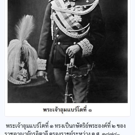
พระเจ้าอุมแบร์โตที่ ๑ ทรงเป็นกษัตริย์พระองค์ที่ ๒ ของ
ราชอาณาจักรอิตาลี ครองราชย์ระหว่าง ค.ศ. ๑๘๗๘–