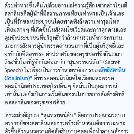
ด้วยท่าทางซึ่งเต็มไปด้วยอารมณ์ความรู้สึก เขากล่าวโจมตี
สตาลินอดีตผู้นำที่มีสถานภาพเทียบเท่าพระเป็นเจ้าและ
เป็นที่รักของประชาชนโดยพาดพิงถึงความทารุณโหด
เหี้ยมต่าง ๆ ที่เกิดขึ้นในสังคมโซเวียตและการคุกคามและ
คุมขังประชาชนที่บริสุทธิ์กว่าล้านคนรวมทั้งการทรมาน
และการสังหารผู้นำพรรคจำนวนมากที่เป็นผู้บริสุทธิ์และ
จงรักภักดีต่อพรรค คำปราศรัยของครุชชอฟซึ่งกินเวลา
ถึง๔ชั่วโมงที่รู้จักกันต่อมาว่า “สุนทรพจน์ลับ” (Secret
Speech) ไม่เพียงเป็นการทำลายหลักการของ
ลัทธิสตาลิน
(Stalinism)*
ที่พรรคคอมมิวนิสต์โซเวียตและพรรค
คอมมิวนิสต์ประเทศยุโรปอื่น ๆ ยึดมั่นเป็นอุดมการณ์
เท่านั้น แต่ยังเป็นการเริ่มต้นของนโยบายการล้มล้างอิทธิ
พลสตาลินของครุชชอฟด้วย
สาระสำคัญของ “สุนทรพจน์ลับ” คือการประณามระบบ
ทรราชย์ของสตาลินและการสร้างอำนาจเผด็จการเฉพาะ
ตัวขึ้นด้วยแนวความคิดลัทธิบูชาบุคคลเพื่อทำลายหลักการ