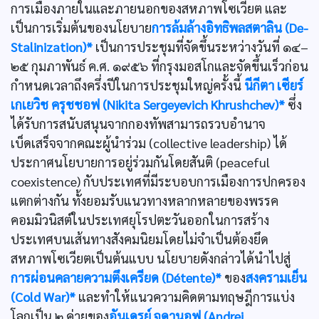
การเมืองภายในและภายนอกของสหภาพโซเวียต และ
เป็นการเริ่มต้นของนโยบาย
การล้มล้างอิทธิพลสตาลิน (De-
Stalinization)*
เป็นการประชุมที่จัดขึ้นระหว่างวันที่ ๑๔–
๒๕ กุมภาพันธ์ ค.ศ. ๑๙๕๖ ที่กรุงมอสโกและจัดขึ้นเร็วก่อน
กำหนดเวลาถึงครึ่งปีในการประชุมใหญ่ครั้งนี้
นีกีตา เซียร์
เกเยวิช ครุชชอฟ (Nikita Sergeyevich Khrushchev)*
ซึ่ง
ได้รับการสนับสนุนจากกองทัพสามารถรวบอำนาจ
เบ็ดเสร็จจากคณะผู้นำร่วม (collective leadership) ได้
ประกาศนโยบายการอยู่ร่วมกันโดยสันติ (peaceful
coexistence) กับประเทศที่มีระบอบการเมืองการปกครอง
แตกต่างกัน ทั้งยอมรับแนวทางหลากหลายของพรรค
คอมมิวนิสต์ในประเทศยุโรปตะวันออกในการสร้าง
ประเทศบนเส้นทางสังคมนิยมโดยไม่จำเป็นต้องยึด
สหภาพโซเวียตเป็นต้นแบบ นโยบายดังกล่าวได้นำไปสู่
การผ่อนคลายความตึงเครียด (Détente)*
ของ
สงครามเย็น
(Cold War)*
และทำให้แนวความคิดตามทฤษฎีการแบ่ง
โลกเป็น ๒ ค่ายของ
อันเดรย์ จดานอฟ (Andrei