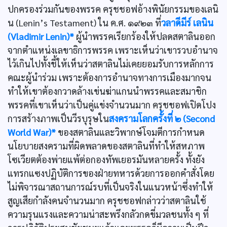
ปกครองร่วมกันของพรรค ครุชชอฟอ้างพินัยกรรมของเลนิ
น (Lenin’s Testament) ใน ค.ศ. ๑๙๒๓ ที่
วลาดีมีร์ เลนิน
(Vladimir Lenin)*
ผู้นำพรรคเรียกร้องให้ปลดสตาลินออก
จากตำแหน่งเลขาธิการพรรค เพราะเห็นว่าเขารวบอำนาจ
ไว้เกินไปทั้งชี้ให้เห็นว่าสตาลินไม่เคยยอมรับการหลักการ
คณะผู้นำร่วม เพราะต้องการอำนาจทางการเมืองมากจน
ทำให้เขาต้องกวาดล้างเข่นฆ่าแกนนำพรรคและสมาชิก
พรรคที่เขาเห็นว่าเป็นคู่แข่งจำนวนมาก ครุชชอฟเปิดโปง
การสร้างภาพเป็นวีรบุรุษใน
สงครามโลกครั้งที่ ๒ (Second
World War)*
ของสตาลินและวิพากษ์โจมตีการกำหนด
นโยบายสงครามที่ผิดพลาดของสตาลินที่ทำให้สหภาพ
โซเวียตต้องพ่ายแพ้ต่อกองทัพเยอรมันหลายครั้ง ทั้งยัง
แทรกแซงปฏิบัติการของฝ่ายทหารด้วยการออกคำสั่งโดย
ไม่พิจารณาสถานการณ์รบที่เป็นจริงในแนวหน้าซึ่งทำให้
สูญเสียกำลังคนจำนวนมาก ครุชชอฟกล่าวว่าสตาลินใช้
ความรุนแรงและความน่าสะพรึงกลัวกดขี่มวลชนทั้ง ๆ ที่