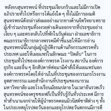
หลังจบสุนทรพจน์ ที่ประชุมเงียบกริบและไม่มีการเปิด
อภิปรายทั่วไปหรือการโต้แย้งใด ๆ ทั้งไม่มีการลงมติ
สุนทรพจน์ดังกล่าวส่งผลอย่างมากทางด้านจิตวิทยาเพราะ
ผู้เข้าร่วมประชุมที่งงงวยต่างเดินออกจากที่ประชุมอย่าง
เงียบ ๆ และตรงกลับไปที่พักในวันต่อมา ฝ่ายเลขาธิการ
คณะกรรมาธิการกลางพรรคมีคำชี้แนะให้มีการอ่าน
สุนทรพจน์นี้ในกลุ่มผู้ปฏิบัติงานด้านกิจกรรมพรรคทั่ว
ประเทศ และให้เผยแพร่ในลักษณะ “ปิดลับ” ในการ
ประชุมทั่วไปขององค์การพรรค โรงงาน สถาบัน องค์การ
ธุรกิจ และอื่น ๆ อีกสัปดาห์ต่อมามีคำสั่งให้เผยแพร่นอก
องค์การพรรคโดยให้อ่านในที่ประชุมของกรรมกรโรงงาน
อุตสาหกรรม และสำนักงานที่ประชุมของนารวม
มหาวิทยาลัย และโรงเรียนมัธยมปลาย ในเวลาอันรวดเร็ว
สุนทรพจน์ของครุชชอฟก็เป็นที่รับรู้กันทั่วประเทศ มีการ
ทำสำเนาแจกจ่ายให้ผู้นำพรรคคอมมิวนิสต์ชาติต่าง ๆ ทั้ง
ในประเทศยุโรปตะวันออกและยุโรปตะวันตกจนมีการตี