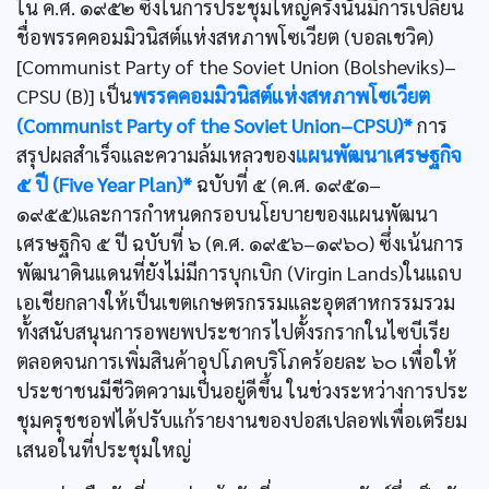
ใน ค.ศ. ๑๙๕๒ ซึ่งในการประชุมใหญ่ครั้งนั้นมีการเปลี่ยน
ชื่อพรรคคอมมิวนิสต์แห่งสหภาพโซเวียต (บอลเชวิค)
[Communist Party of the Soviet Union (Bolsheviks)–
CPSU (B)] เป็น
พรรคคอมมิวนิสต์แห่งสหภาพโซเวียต
(Communist Party of the Soviet Union–CPSU)*
การ
สรุปผลสำเร็จและความล้มเหลวของ
แผนพัฒนาเศรษฐกิจ
๕ ปี (Five Year Plan)*
ฉบับที่ ๕ (ค.ศ. ๑๙๕๑–
๑๙๕๕)และการกำหนดกรอบนโยบายของแผนพัฒนา
เศรษฐกิจ ๕ ปี ฉบับที่ ๖ (ค.ศ. ๑๙๕๖–๑๙๖๐) ซึ่งเน้นการ
พัฒนาดินแดนที่ยังไม่มีการบุกเบิก (Virgin Lands)ในแถบ
เอเชียกลางให้เป็นเขตเกษตรกรรมและอุตสาหกรรมรวม
ทั้งสนับสนุนการอพยพประชากรไปตั้งรกรากในไซบีเรีย
ตลอดจนการเพิ่มสินค้าอุปโภคบริโภคร้อยละ ๖๐ เพื่อให้
ประชาชนมีชีวิตความเป็นอยู่ดีขึ้น ในช่วงระหว่างการประ
ชุมครุชชอฟได้ปรับแก้รายงานของปอสเปลอฟเพื่อเตรียม
เสนอในที่ประชุมใหญ่