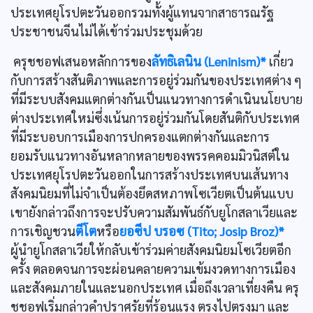
ประเทศยุโรปตะวันออกรวมทั้งผู้แทนจากสาธารณรัฐ
ประชาชนจีนไม่ได้เข้าร่วมประชุมด้วย
ครุชชอฟเสนอหลักการของ
ลัทธิเลนิน (Leninism)*
เกี่ยว
กับการสร้างสันติภาพและการอยู่ร่วมกันของประเทศต่าง ๆ
ที่มีระบบสังคมแตกต่างกันเป็นแนวทางการดำเนินนโยบาย
ต่างประเทศใหม่ซึ่งเน้นการอยู่ร่วมกันโดยสันติกับประเทศ
ที่มีระบอบการเมืองการปกครองแตกต่างกันและการ
ยอมรับแนวทางอันหลากหลายของพรรคคอมมิวนิสต์ใน
ประเทศยุโรปตะวันออกในการสร้างประเทศบนเส้นทาง
สังคมนิยมที่ไม่จำเป็นต้องยึดสหภาพโซเวียตเป็นต้นแบบ
เขายังกล่าวถึงการจะปรับความสัมพันธ์กับยูโกสลาเวียและ
การเชิญชวน
ตีโต
หรือ
ยอซีป บรอซ (Tito; Josip Broz)*
ผู้นำยูโกสลาเวียให้กลับเข้าร่วมค่ายสังคมนิยมโซเวียตอีก
ครั้ง ตลอดจนการจะผ่อนคลายความเข้มงวดทางการเมือง
และสังคมภายในและนอกประเทศ เมื่อถึงเวลาเที่ยงคืน ครุ
ชชอฟเริ่มกล่าวคำปราศรัยที่ร้อนแรง ตรงไปตรงมา และ