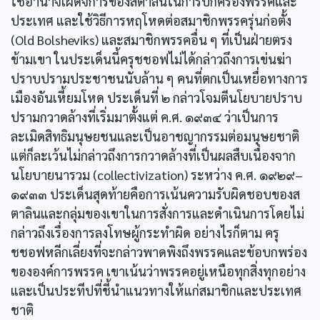
ใช้อำนาจเผด็จการของสตาลินในการปกครองพรรคและ
ประเทศ และใช้วิธีการหฤโหดต่อสมาชิกพรรครุ่นก่อตั้ง
(Old Bolsheviks) และสมาชิกพรรคอื่น ๆ ที่เป็นฝ่ายตรง
ข้ามเขา ในประเด็นนี้ครุชชอฟไม่ได้กล่าวถึงการเข่นฆ่า
ปราบปรามประชาชนนับล้าน ๆ คนที่ตกเป็นเหยื่อทางการ
เมืองอันเหี้ยมโหด ประเด็นที่ ๒ กล่าวโจมตีนโยบายปราบ
ปรามกวาดล้างที่เริ่มมาตั้งแต่ ค.ศ. ๑๙๓๔ ว่าเป็นการ
ละเมิดสิทธิมนุษยชนและเป็นอาชญากรรมต่อมนุษยชาติ
แต่ก็ละเว้นไม่กล่าวถึงการกวาดล้างที่เป็นผลสืบเนื่องจาก
นโยบายนารวม (collectivization) ระหว่าง ค.ศ. ๑๙๒๙–
๑๙๓๓ ประเด็นสุดท้ายคือการเน้นความรับผิดชอบของส
ตาลินและกลุ่มของเขาในการสั่งการและดำเนินการโดยไม่
กล่าวถึงเรื่องการลงโทษผู้กระทำผิด อย่างไรก็ตาม ครุ
ชชอฟหลีกเลี่ยงที่จะกล่าวพาดพิงถึงพรรคและข้อบกพร่อง
ขององค์การพรรค เขาเน้นว่าพรรคอยู่เหนือทุกสิ่งทุกอย่าง
และเป็นประทีปที่ชี้นำแนวทางให้แก่สมาชิกและประเทศ
ชาติ