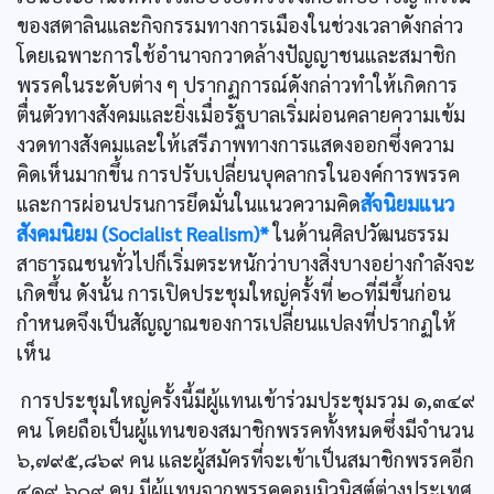
ของสตาลินและกิจกรรมทางการเมืองในช่วงเวลาดังกล่าว
โดยเฉพาะการใช้อำนาจกวาดล้างปัญญาชนและสมาชิก
พรรคในระดับต่าง ๆ ปรากฏการณ์ดังกล่าวทำให้เกิดการ
ตื่นตัวทางสังคมและยิ่งเมื่อรัฐบาลเริ่มผ่อนคลายความเข้ม
งวดทางสังคมและให้เสรีภาพทางการแสดงออกซึ่งความ
คิดเห็นมากขึ้น การปรับเปลี่ยนบุคลากรในองค์การพรรค
และการผ่อนปรนการยึดมั่นในแนวความคิด
สัจนิยมแนว
สังคมนิยม (Socialist Realism)*
ในด้านศิลปวัฒนธรรม
สาธารณชนทั่วไปก็เริ่มตระหนักว่าบางสิ่งบางอย่างกำลังจะ
เกิดขึ้น ดังนั้น การเปิดประชุมใหญ่ครั้งที่ ๒๐ที่มีขึ้นก่อน
กำหนดจึงเป็นสัญญาณของการเปลี่ยนแปลงที่ปรากฏให้
เห็น
การประชุมใหญ่ครั้งนี้มีผู้แทนเข้าร่วมประชุมรวม ๑,๓๔๙
คน โดยถือเป็นผู้แทนของสมาชิกพรรคทั้งหมดซึ่งมีจำนวน
๖,๗๙๕,๘๖๙ คน และผู้สมัครที่จะเข้าเป็นสมาชิกพรรคอีก
๔๑๙,๖๐๙ คน มีผู้แทนจากพรรคคอมมิวนิสต์ต่างประเทศ