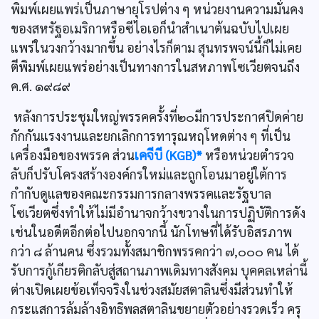
พิมพ์เผยแพร่เป็นภาษายุโรปต่าง ๆ หน่วยงานความมั่นคง
ของสหรัฐอเมริกาหรือซีไอเอก็นำสำเนาต้นฉบับไปเผย
แพร่ในวงกว้างมากขึ้น อย่างไรก็ตาม สุนทรพจน์นี้ก็ไม่เคย
ตีพิมพ์เผยแพร่อย่างเป็นทางการในสหภาพโซเวียตจนถึง
ค.ศ. ๑๙๘๙
หลังการประชุมใหญ่พรรคครั้งที่๒๐มีการประกาศปิดค่าย
กักกันแรงงานและยกเลิกการทารุณหฤโหดต่าง ๆ ที่เป็น
เครื่องมือของพรรค ส่วน
เคจีบี (KGB)*
หรือหน่วยตำรวจ
ลับก็ปรับโครงสร้างองค์กรใหม่และถูกโอนมาอยู่ใต้การ
กำกับดูแลของคณะกรรมการกลางพรรคและรัฐบาล
โซเวียตซึ่งทำให้ไม่มีอำนาจกว้างขวางในการปฏิบัติการดัง
เช่นในอดีตอีกต่อไปนอกจากนี้ นักโทษที่ได้รับอิสรภาพ
กว่า ๘ ล้านคน ซึ่งรวมทั้งสมาชิกพรรคกว่า ๗,๐๐๐ คน ได้
รับการกู้เกียรติกลับสู่สถานภาพเดิมทางสังคม บุคคลเหล่านี้
ต่างเปิดเผยข้อเท็จจริงในช่วงสมัยสตาลินซึ่งมีส่วนทำให้
กระแสการล้มล้างอิทธิพลสตาลินขยายตัวอย่างรวดเร็ว ครุ