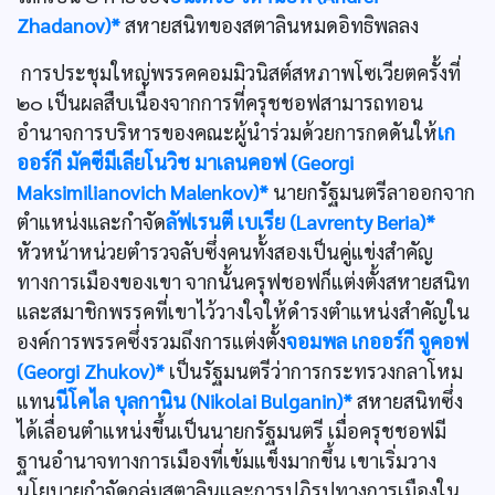
Zhadanov)*
สหายสนิทของสตาลินหมดอิทธิพลลง
การประชุมใหญ่พรรคคอมมิวนิสต์สหภาพโซเวียตครั้งที่
๒๐ เป็นผลสืบเนื่องจากการที่ครุชชอฟสามารถทอน
อำนาจการบริหารของคณะผู้นำร่วมด้วยการกดดันให้
เก
ออร์กี มัคซีมีเลียโนวิช มาเลนคอฟ (Georgi
Maksimilianovich Malenkov)*
นายกรัฐมนตรีลาออกจาก
ตำแหน่งและกำจัด
ลัฟเรนตี เบเรีย (Lavrenty Beria)*
หัวหน้าหน่วยตำรวจลับซึ่งคนทั้งสองเป็นคู่แข่งสำคัญ
ทางการเมืองของเขา จากนั้นครุฟชอฟก็แต่งตั้งสหายสนิท
และสมาชิกพรรคที่เขาไว้วางใจให้ดำรงตำแหน่งสำคัญใน
องค์การพรรคซึ่งรวมถึงการแต่งตั้ง
จอมพล เกออร์กี จูคอฟ
(Georgi Zhukov)*
เป็นรัฐมนตรีว่าการกระทรวงกลาโหม
แทน
นีโคไล บุลกานิน (Nikolai Bulganin)*
สหายสนิทซึ่ง
ได้เลื่อนตำแหน่งขึ้นเป็นนายกรัฐมนตรี เมื่อครุชชอฟมี
ฐานอำนาจทางการเมืองที่เข้มแข็งมากขึ้น เขาเริ่มวาง
นโยบายกำจัดกลุ่มสตาลินและการปฏิรูปทางการเมืองใน