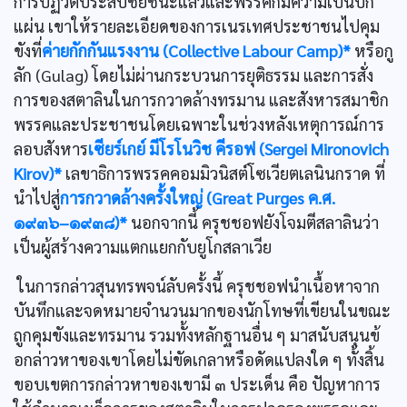
การปฏิวัติประสบชัยชนะแล้วและพรรคก็มีความเป็นปึก
แผ่น เขาให้รายละเอียดของการเนรเทศประชาชนไปคุม
ขังที่
ค่ายกักกันแรงงาน (Collective Labour Camp)*
หรือกู
ลัก (Gulag) โดยไม่ผ่านกระบวนการยุติธรรม และการสั่ง
การของสตาลินในการกวาดล้างทรมาน และสังหารสมาชิก
พรรคและประชาชนโดยเฉพาะในช่วงหลังเหตุการณ์การ
ลอบสังหาร
เซียร์เกย์ มีโรโนวิช คีรอฟ (Sergei Mironovich
Kirov)*
เลขาธิการพรรคคอมมิวนิสต์โซเวียตเลนินกราด ที่
นำไปสู่
การกวาดล้างครั้งใหญ่ (Great Purges ค.ศ.
๑๙๓๖–๑๙๓๘)*
นอกจากนี้ ครุชชอฟยังโจมตีสลาลินว่า
เป็นผู้สร้างความแตกแยกกับยูโกสลาเวีย
ในการกล่าวสุนทรพจน์ลับครั้งนี้ ครุชชอฟนำเนื้อหาจาก
บันทึกและจดหมายจำนวนมากของนักโทษที่เขียนในขณะ
ถูกคุมขังและทรมาน รวมทั้งหลักฐานอื่น ๆ มาสนับสนุนข้
อกล่าวหาของเขาโดยไม่ขัดเกลาหรือดัดแปลงใด ๆ ทั้งสิ้น
ขอบเขตการกล่าวหาของเขามี ๓ ประเด็น คือ ปัญหาการ