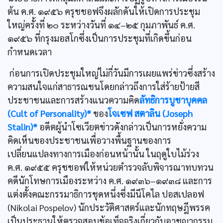
ต้น ค.ศ. ๑๙๕๖ ครุชชอฟจึงผลักดันให้เปิดการประชุม
ใหญ่ครั้งที่ ๒๐ ระหว่างวันที่ ๑๔–๒๕ กุมภาพันธ์ ค.ศ.
๑๙๕๖ ที่กรุงมอสโกซึ่งเป็นการประชุมที่เกิดขึ้นก่อน
กำหนดเวลา
ก่อนการเปิดประชุมใหญ่ไม่กี่วันมีการเผยแพร่ข่าวซึ่งสร้าง
ความสนใจแก่สาธารณชนโดยกล่าวถึงการใส่ร้ายป้ายสี
ประชาชนและการสร้างแนวความคิด
ลัทธิการบูชาบุคคล
(Cult of Personality)*
ของ
โจเซฟ สตาลิน (Joseph
Stalin)*
อดีตผู้นำโซเวียตข่าวดังกล่าวเป็นการหยั่งความ
คิดเห็นของประชาชนเพื่อวางพื้นฐานของการ
เปลี่ยนแปลงทางการเมืองก่อนหน้านั้น ในฤดูใบไม้ร่วง
ค.ศ. ๑๙๕๕ ครุชชอฟให้หน่วยตำรวจลับพิจารณาทบทวน
คดีนักโทษการเมืองระหว่าง ค.ศ. ๑๙๓๖–๑๙๓๘ และการ
แต่งตั้งคณะกรรมาธิการชุดหนึ่งซึ่งมีนีโคไล ปอสเปลอฟ
(Nikolai Pospelov) นักประวัติศาสตร์และนักทฤษฎีพรรค
เป็นประธานให้ตรวจสอบข้อเท็จจริงเกี่ยวกับอาชญากรรม