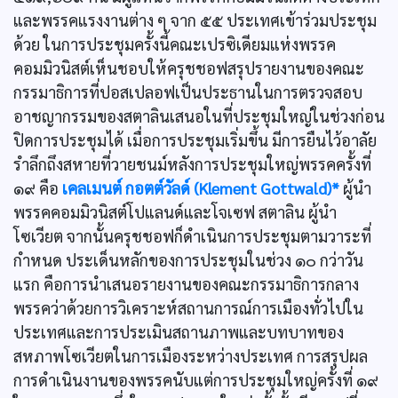
และพรรคแรงงานต่าง ๆ จาก ๕๕ ประเทศเข้าร่วมประชุม
ด้วย ในการประชุมครั้งนี้คณะเปรซิเดียมแห่งพรรค
คอมมิวนิสต์เห็นชอบให้ครุชชอฟสรุปรายงานของคณะ
กรรมาธิการที่ปอสเปลอฟเป็นประธานในการตรวจสอบ
อาชญากรรมของสตาลินเสนอในที่ประชุมใหญ่ในช่วงก่อน
ปิดการประชุมได้ เมื่อการประชุมเริ่มขึ้น มีการยืนไว้อาลัย
รำลึกถึงสหายที่วายชนม์หลังการประชุมใหญ่พรรคครั้งที่
๑๙ คือ
เคลเมนต์ กอตต์วัลด์ (Klement Gottwald)*
ผู้นำ
พรรคคอมมิวนิสต์โปแลนด์และโจเซฟ สตาลิน ผู้นำ
โซเวียต จากนั้นครุชชอฟก็ดำเนินการประชุมตามวาระที่
กำหนด ประเด็นหลักของการประชุมในช่วง ๑๐ กว่าวัน
แรก คือการนำเสนอรายงานของคณะกรรมาธิการกลาง
พรรคว่าด้วยการวิเคราะห์สถานการณ์การเมืองทั่วไปใน
ประเทศและการประเมินสถานภาพและบทบาทของ
สหภาพโซเวียตในการเมืองระหว่างประเทศ การสรุปผล
การดำเนินงานของพรรคนับแต่การประชุมใหญ่ครั้งที่ ๑๙