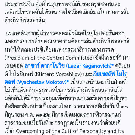
ประชาชนจีน ต่อต้านสุนทรพจน์ลับของครุชชอฟและ
เคลื่อนไหวกดดันให้สหภาพโซเวียตเลิกล้มนโยบายการล้ม
ล้างอิทธิพลสตาลิน
แรงกดดันจากผู้นำพรรคคอมมิวนิสต์ในยุโรปตะวันออก
และการขยายตัวของแนวความคิดการล้มล้างอิทธิพลสตาลิ
นทำให้คณะเปรซิเดียมแห่งกรรมาธิการกลางพรรค
(Presidium of the Central Committee) ซึ่งมีเกออร์กี มา
เลนคอฟ
ลาซาร์ คากาโนวิช (Lazar Kaganovich)*
คลีเมน
ต์ โวโรชิลอฟ (Kliment Voroshilov) และ
เวียเชสลัฟ โมโล
ตอฟ (Vyacheslav Molotov)*
เป็นแกนนำและเป็นฝ่ายที่
ไม่เห็นด้วยกับครุชชอฟในการล้มล้างอิทธิพลสตาลินได้
ผลักดันให้มีการประชุมเพื่อพิจารณาและวิเคราะห์ปัญหา
ลัทธิสตาลินอย่างเป็นกลางโดยปราศจากอคติเมื่อวันที่ ๓๐
มิถุนายน ค.ศ. ๑๙๕๖ มีการเปิดเผยผลการพิจารณาแก่
สาธารณชนเมื่อวันที่ ๒ กรกฎาคมในรายงานว่าด้วยมติ
เรื่อง Overcoming of the Cult of Personality and Its