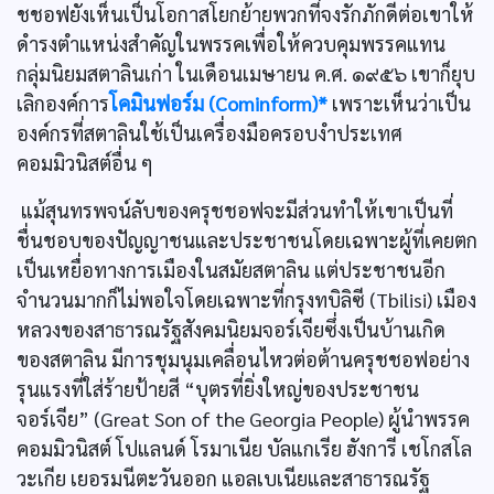
ชชอฟยังเห็นเป็นโอกาสโยกย้ายพวกที่จงรักภักดีต่อเขาให้
ดำรงตำแหน่งสำคัญในพรรคเพื่อให้ควบคุมพรรคแทน
กลุ่มนิยมสตาลินเก่า ในเดือนเมษายน ค.ศ. ๑๙๕๖ เขาก็ยุบ
เลิกองค์การ
โคมินฟอร์ม (Cominform)*
เพราะเห็นว่าเป็น
องค์กรที่สตาลินใช้เป็นเครื่องมือครอบงำประเทศ
คอมมิวนิสต์อื่น ๆ
แม้สุนทรพจน์ลับของครุชชอฟจะมีส่วนทำให้เขาเป็นที่
ชื่นชอบของปัญญาชนและประชาชนโดยเฉพาะผู้ที่เคยตก
เป็นเหยื่อทางการเมืองในสมัยสตาลิน แต่ประชาชนอีก
จำนวนมากก็ไม่พอใจโดยเฉพาะที่กรุงทบิลิซี (Tbilisi) เมือง
หลวงของสาธารณรัฐสังคมนิยมจอร์เจียซึ่งเป็นบ้านเกิด
ของสตาลิน มีการชุมนุมเคลื่อนไหวต่อต้านครุชชอฟอย่าง
รุนแรงที่ใส่ร้ายป้ายสี “บุตรที่ยิ่งใหญ่ของประชาชน
จอร์เจีย” (Great Son of the Georgia People) ผู้นำพรรค
คอมมิวนิสต์ โปแลนด์ โรมาเนีย บัลแกเรีย ฮังการี เชโกสโล
วะเกีย เยอรมนีตะวันออก แอลเบเนียและสาธารณรัฐ