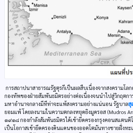
การสถาปนาสาธารณรัฐตุรกีเป็นผลสืบเนื่องจากสงครามโลกครั
กองทัพของฝ่ายสัมพันธมิตรอย่างต่อเนื่องจนนำไปสู่วิกฤตก
มหาอำนาจกลางมีทีท่าจะแพ้สงครามอย่างแน่นอน รัฐบาล
สุ
ยอมแพ้ โดยลงนามในความตกลงหยุดยิงมูดรอส (Mudros Armisti
๑๙๑๘ กองกำลังสัมพันธมิตรได้เข้ายึดครองกรุงคอนสแตนติโน
เป็นโอกาสเข้ายึดครองดินแดนของออตโตมันทางชายฝั่งทะ