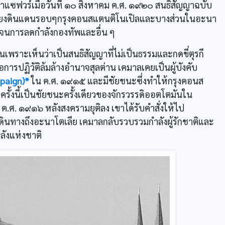
แซฟวร์เมื่อวันที่ ๑๐ สิงหาคม ค.ศ. ๑๙๒๐ สนธิสัญญาฉบับ
พียงดินแดนรอบๆกรุงคอนสแตนติโนเปิลและบางส่วนในอะนา
จนการลดกำลังกองทัพและอื่น ๆ
เพราะเห็นว่าเป็นสนธิสัญญาที่ไม่เป็นธรรมและกดขี่ตุรกี
อการปฏิวัติล้มล้างอำนาจสุลต่าน เคมาลเคยเป็นผู้บังคับ
mpaign)*
ใน ค.ศ. ๑๙๑๕ และมีชัยชนะซึ่งทำให้กรุงคอนส
ั้งนี้เป็นชัยชนะครั้งเดียวของจักรวรรดิออตโตมันใน
.ศ. ๑๙๑๖ หลังสงครามยุติลง เขาได้รับคำสั่งให้ไป
นทางถึงอะนาโตเลีย เคมาลกลับรวบรวมกำลังผู้รักชาติและ
ำลังแห่งชาติ