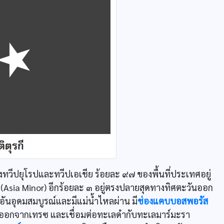
งทวีปยุโรปและทวีปเอเชีย ร้อยละ ๙๗ ของพื้นที่ประเทศอยู่
์ (Asia Minor) อีกร้อยละ ๓ อยู่ตรงปลายสุดทางทิศตะวันออก
ขาอันอุดมสมบูรณ์และมีแม่น้ำไหลผ่าน มี
ช่องแคบบอสพอรัส
ยออกจากเทรซ และเชื่อมต่อทะเลดำกับทะเลมาร์มะรา