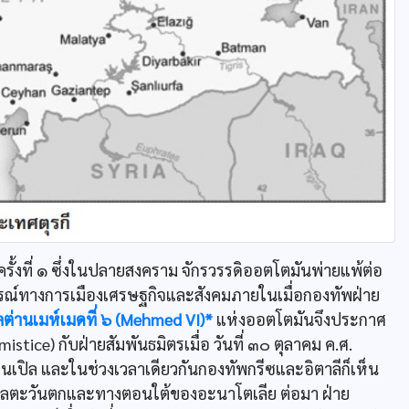
้งที่ ๑ ซึ่งในปลายสงคราม จักรวรรดิออตโตมันพ่ายแพ้ต่อ
ารณ์ทางการเมืองเศรษฐกิจและสังคมภายในเมื่อกองทัพฝ่าย
ลต่านเมห์เมดที่ ๖ (Mehmed VI)*
แห่งออตโตมันจึงประกาศ
ce) กับฝ่ายสัมพันธมิตรเมื่อ วันที่ ๓๐ ตุลาคม ค.ศ.
เปิล และในช่วงเวลาเดียวกันกองทัพกรีซและอิตาลีก็เห็น
เลตะวันตกและทางตอนใต้ของอะนาโตเลีย ต่อมา ฝ่าย