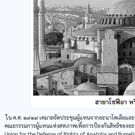
ใน ค.ศ. ๑๙๑๙ เคมาลจัดประชุมผู้แทนจากอะนาโตเลียและดินแดน
คณะกรรมการผู้แทนแห่งสหภาพเพื่อการป้องกันสิทธิของอะนา
Union for the Defense of Rights of Anatolia and Rumelia)