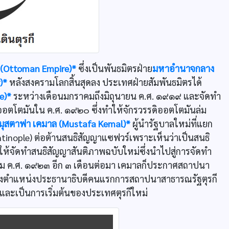
 (Ottoman Empire)*
ซึ่งเป็นพันธมิตรฝ่าย
มหาอำนาจกลาง
)*
หลังสงครามโลกสิ้นสุดลง ประเทศฝ่ายสัมพันธมิตรได้
e)*
ระหว่างเดือนมกราคมถึงมิถุนายน ค.ศ. ๑๙๑๙ และจัดทำ
ออตโตมันใน ค.ศ. ๑๙๒๐ ซึ่งทำให้จักรวรรดิออตโตมันล่ม
มุสตาฟา เคมาล (Mustafa Kemal)*
ผู้นำรัฐบาลใหม่ที่แยก
tinople) ต่อต้านสนธิสัญญาแซฟวร์เพราะเห็นว่าเป็นสนธิ
งให้จัดทำสนธิสัญญาสันติภาพฉบับใหม่ซึ่งนำไปสู่การจัดทำ
 ค.ศ. ๑๙๒๓ อีก ๓ เดือนต่อมา เคมาลก็ประกาศสถาปนา
ะดำรงตำแหน่งประธานาธิบดีคนแรกการสถาปนาสาธารณรัฐตุรกี
 และเป็นการเริ่มต้นของประเทศตุรกีใหม่