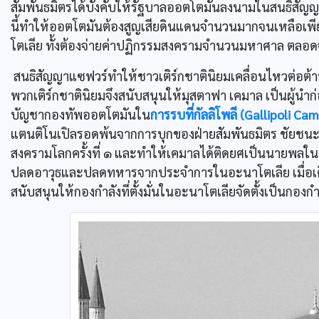
สัมพันธมิตรได้บังคับให้รัฐบาลออตโตมันลงนามในสนธิสัญญา
นี้ทำให้ออตโตมันต้องสูญเสียดินแดนจำนวนมากจนเหลือเ
โตเลีย ทั้งต้องจ่ายค่าปฏิกรรมสงครามจำนวนมหาศาล ตลอด
สนธิสัญญาแซฟวร์ทำให้ชาวเติร์กชาตินิยมเคลื่อนไหวต่อต้าน
พวกเติร์กชาตินิยมจึงสนับสนุนให้มุสตาฟา เคมาล เป็นผู้นำก่
บัญชากองทัพออตโตมันใน
การรบที่กัลลิโพลี (Gallipoli Ca
แตนติโนเปิลรอดพ้นจากการบุกของฝ่ายสัมพันธมิตร ชัยชนะคร
สงครามโลกครั้งที่ ๑ และทำให้เคมาลได้ติดยศเป็นนายพลใน ค
ปลดอาวุธและปลดทหารจากประจำการในอะนาโตเลีย เมื่อเดิ
สนับสนุนให้กองกำลังที่ตั้งมั่นในอะนาโตเลียจัดตั้งเป็นกองก