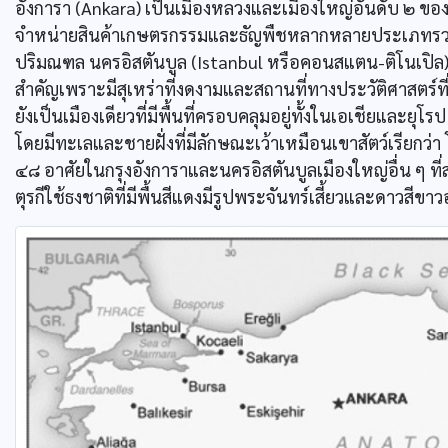
อังการา (Ankara) เป็นเมืองหลวงและเมืองใหญ่อันดับ ๒ ของป
จำหน่ายสินค้าเกษตรกรรมและธัญพืชหลากหลายประเภทรวมท
ปริมณฑล นครอิสตันบูล (Istanbul หรือคอนสแตน-ติโนเปิล)เป
สำคัญเพราะมีสุเหร่าที่งดงามและสถานที่ทางประวัติศาสตร์ที
ยังเป็นเมืองเดียวที่มีพื้นที่ครอบคลุมอยู่ทั้งในเอเชียและยุโร
โดยมีทะเลและชายฝั่งที่มีลักษณะเว้าเหมือนเขาสัตว์เรียกว่า
๔๘ อาศัยในกรุงอังการาและนครอิสตันบูลเมืองใหญ่อื่น ๆ ที่ส
ตุรกีใช้ธงชาติที่มีพื้นสีแดงมีรูปพระจันทร์เสี้ยวและดาวสีขาวอ