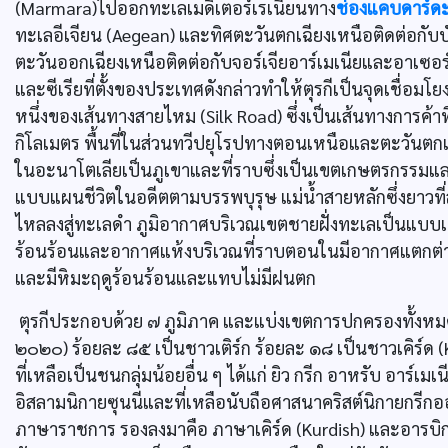
(Marmara)ไปออกทะเลเมดิเตอร์เรเนียนทาง
ช่องแคบดาร์ดะ
ทะเลอีเจียน (Aegean) และทิศตะวันตกเฉียงเหนือติดต่อกับบ
ตะวันออกเฉียงเหนือติดต่อกับจอร์เจียอาร์เมเนียและอาเซอร์ไ
และซีเรียที่ตั้งของประเทศดังกล่าวทำให้ตุรกีเป็นจุดเชื่อมโย
หนึ่งของเส้นทางสายไหม (Silk Road) ซึ่งเป็นเส้นทางการค้
กิโลเมตร พื้นที่ในส่วนทวีปยุโรปทางตอนเหนือและตะวันต
ในอะนาโตเลียเป็นภูเขาและที่ราบซึ่งเป็นเขตเกษตรกรรมแล
แบบแผนชีวิตในอดีตตามบรรพบุรุษ แม่น้ำสายหลักซึ่งยาวที่สุด
ไหลลงสู่ทะเลดำ ภูมิอากาศบริเวณเขตชายฝั่งทะเลเป็นแบบเม
ร้อนร้อนและอากาศแห้งบริเวณที่ราบตอนในมีอากาศแตกต่า
และมีหิมะฤดูร้อนร้อนและแทบไม่มีฝนตก
ตุรกีประกอบด้วย ๗ ภูมิภาค และแบ่งเขตการปกครองทั้งหม
๒๐๒๐) ร้อยละ ๘๕ เป็นชาวเติร์ก ร้อยละ ๑๘ เป็นชาวเคิร์ด 
ที่เหลือเป็นชนกลุ่มน้อยอื่น ๆ ได้แก่ ยิว กรีก อาหรับ อาร
อิสลามนิกายซุนนีและที่เหลือนับถือศาสนาคริสต์นิกายกรีก
ภาษาราชการ รองลงมาคือ ภาษาเคิร์ด (Kurdish) และอารบิก (Ar