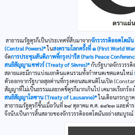
สาธารณรัฐตุรกีเป็นประเทศที่สืบมาจาก
จักรวรรดิออตโตมัน
(Central Powers)*
ใน
สงครามโลกครั้งที่ ๑ (First World War
จัด
การประชุมสันติภาพที่กรุงปารีส (Paris Peace Conferenc
สนธิสัญญาแซฟวร์ (Treaty of Sèvres)*
กับรัฐบาลจักรวรรดิ
สลายและมีการแบ่งแยกดินแดนรวมทั้งกำหนดเขตแดนใหม่
ตัวออกจากรัฐบาลสุลต่านที่กรุงคอนสแตนติโนเปิล (Constan
สัญญาที่ไม่เป็นธรรมและกดขี่ตุรกีมากเกินไป เคมาลเรียกร้อ
สนธิสัญญาโลซาน (Treaty of Lausanne)*
ในเดือนกรกฎาคม
สาธารณรัฐตุรกีขึ้นเมื่อวันที่ ๒๙ ตุลาคม ค.ศ. ๑๙๒๓ แล
จึงนับเป็นการสิ้นสลายของจักรวรรดิออตโตมันอย่างสมบูรณ์