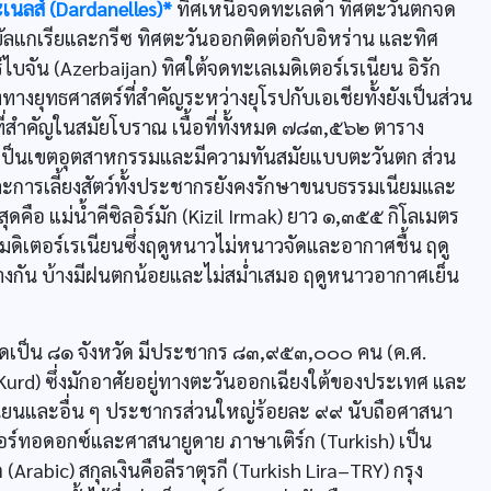
เนลส์ (Dardanelles)*
ทิศเหนือจดทะเลดำ ทิศตะวันตกจด
ัลแกเรียและกรีซ ทิศตะวันออกติดต่อกับอิหร่าน และทิศ
บจัน (Azerbaijan) ทิศใต้จดทะเลเมดิเตอร์เรเนียน อิรัก
งทางยุทธศาสตร์ที่สำคัญระหว่างยุโรปกับเอเชียทั้งยังเป็นส่วน
าที่สำคัญในสมัยโบราณ เนื้อที่ทั้งหมด ๗๘๓,๕๖๒ ตาราง
กเป็นเขตอุตสาหกรรมและมีความทันสมัยแบบตะวันตก ส่วน
ะการเลี้ยงสัตว์ทั้งประชากรยังคงรักษาขนบธรรมเนียมและ
คือ แม่น้ำคีซิลอิร์มัก (Kizil Irmak) ยาว ๑,๓๕๕ กิโลเมตร
ดิเตอร์เรเนียนซึ่งฤดูหนาวไม่หนาวจัดและอากาศชื้น ฤดู
งกัน บ้างมีฝนตกน้อยและไม่สม่ำเสมอ ฤดูหนาวอากาศเย็น
ดเป็น ๘๑ จังหวัด มีประชากร ๘๓,๙๕๓,๐๐๐ คน (ค.ศ.
(Kurd) ซึ่งมักอาศัยอยู่ทางตะวันออกเฉียงใต้ของประเทศ และ
์เมเนียนและอื่น ๆ ประชากรส่วนใหญ่ร้อยละ ๙๙ นับถือศาสนา
ออร์ทอดอกซ์และศาสนายูดาย ภาษาเติร์ก (Turkish) เป็น
abic) สกุลเงินคือลีราตุรกี (Turkish Lira–TRY) กรุง