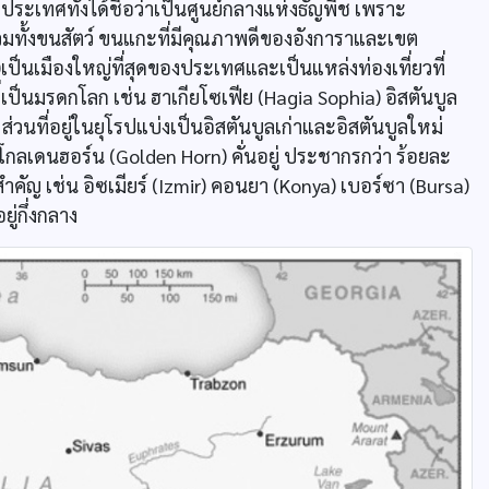
ระเทศทั้งได้ชื่อว่าเป็นศูนย์กลางแห่งธัญพืช เพราะ
ั้งขนสัตว์ ขนแกะที่มีคุณภาพดีของอังการาและเขต
็นเมืองใหญ่ที่สุดของประเทศและเป็นแหล่งท่องเที่ยวที่
่เป็นมรดกโลก เช่น ฮาเกียโซเฟีย (Hagia Sophia) อิสตันบูล
ป ส่วนที่อยู่ในยุโรปแบ่งเป็นอิสตันบูลเก่าและอิสตันบูลใหม่
 โกลเดนฮอร์น (Golden Horn) คั่นอยู่ ประชากรกว่า ร้อยละ
ำคัญ เช่น อิซเมียร์ (Izmir) คอนยา (Konya) เบอร์ซา (Bursa)
ยู่กึ่งกลาง