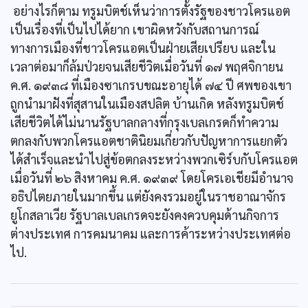
อย่างไรก็ตาม ทรูมบิตช์เห็นว่าการตั้งรัฐของชาวโครแอต
เป็นเรื่องที่เป็นไปได้ยาก เขาผิดหวังกับสถานการณ์
ทางการเมืองที่ชาวโครแอตเป็นฝ่ายเสียเปรียบ และใน
เวลาต่อมาก็ล้มป่วยจนเสียชีวิตเมื่อวันที่ ๑๗ พฤศจิกายน
ค.ศ. ๑๙๓๘ ที่เมืองซาเกรบขณะอายุได้ ๗๔ ปี ศพของเขา
ถูกนำมาฝังที่สุสานในเมืองสปลิต บ้านเกิด หลังทรูมบิตช์
เสียชีวิตได้ไม่นานรัฐบาลกลางที่กรุงเบลเกรดก็ทำความ
ตกลงกับพวกโครแอตชาตินิยมเกี่ยวกับปัญหาการแยกตัว
ได้สำเร็จและนำไปสู่ข้อตกลงระหว่างพวกเซิร์บกับโครแอต
เมื่อวันที่ ๒๖ สิงหาคม ค.ศ. ๑๙๓๙ โดยโครเอเชียมีอำนาจ
อธิปไตยภายในมากขึ้น แต่ยังคงรวมอยู่ในราชอาณาจักร
ยูโกสลาเวีย รัฐบาลเบลเกรดจะยังคงควบคุมด้านกิจการ
ต่างประเทศ การคมนาคม และการค้าระหว่างประเทศต่อ
ไป.