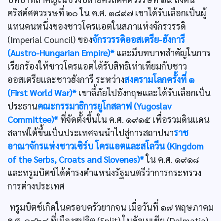
คริสต์ศตวรรษที่ ๒๐ ใน ค.ศ. ๑๘๙๗ เขาได้รับเลือกเป็นผู้
แทนคนหนึ่งของชาวโครแอตในสภาแห่งจักรวรรดิ
(Imperial Council) ของ
จักรวรรดิออสเตรีย-ฮังการี
(Austro-Hungarian Empire)*
และมีบทบาทสำคัญในการ
เรียกร้องให้ชาวโครแอตได้รับสิทธิเท่าเทียมกับชาว
ออสเตรียและชาวฮังการี ระหว่าง
สงครามโลกครั้งที่ ๑
(First World War)*
เขาลี้ภัยไปอังกฤษและได้รับเลือกเป็น
ประธาน
คณะกรรมาธิการยูโกสลาฟ (Yugoslav
Committee)*
ที่จัดตั้งขึ้นใน ค.ศ. ๑๙๑๕ เพื่อรวมดินแดน
สลาฟใต้ขึ้นเป็นประเทศจนนำไปสู่การสถาปนา
ราช
อาณาจักรแห่งชาวเซิร์บ โครแอตและสโลวีน (Kingdom
of the Serbs, Croats and Slovenes)*
ใน ค.ศ. ๑๙๑๘
และทรูมบิตช์ได้ดำรงตำแหน่งรัฐมนตรีว่าการกระทรวง
การต่างประเทศ
ทรูมบิตช์เกิดในครอบครัวยากจน เมื่อวันที่ ๑๗ พฤษภาคม
ค.ศ. ๑๘๖๔ ที่เมืองสปลิต (Split) ในดัลเมเชีย (Dalmatia)