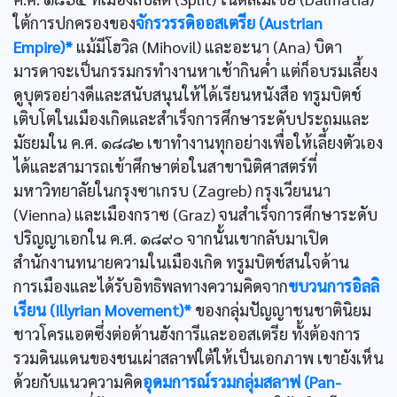
ใต้การปกครองของ
จักรวรรดิออสเตรีย (Austrian
Empire)*
แม้มีโฮวิล (Mihovil) และอะนา (Ana) บิดา
มารดาจะเป็นกรรมกรทำงานหาเช้ากินค่ำ แต่ก็อบรมเลี้ยง
ดูบุตรอย่างดีและสนับสนุนให้ได้เรียนหนังสือ ทรูมบิตช์
เติบโตในเมืองเกิดและสำเร็จการศึกษาระดับประถมและ
มัธยมใน ค.ศ. ๑๘๘๒ เขาทำงานทุกอย่างเพื่อให้เลี้ยงตัวเอง
ได้และสามารถเข้าศึกษาต่อในสาขานิติศาสตร์ที่
มหาวิทยาลัยในกรุงซาเกรบ (Zagreb) กรุงเวียนนา
(Vienna) และเมืองกราซ (Graz) จนสำเร็จการศึกษาระดับ
ปริญญาเอกใน ค.ศ. ๑๘๙๐ จากนั้นเขากลับมาเปิด
สำนักงานทนายความในเมืองเกิด ทรูมบิตช์สนใจด้าน
การเมืองและได้รับอิทธิพลทางความคิดจาก
ขบวนการอิลลิ
เรียน (Illyrian Movement)*
ของกลุ่มปัญญาชนชาตินิยม
ชาวโครแอตซึ่งต่อต้านฮังการีและออสเตรีย ทั้งต้องการ
รวมดินแดนของชนเผ่าสลาฟใต้ให้เป็นเอกภาพ เขายังเห็น
ด้วยกับแนวความคิด
อุดมการณ์รวมกลุ่มสลาฟ (Pan-