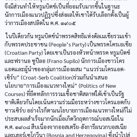
จึงมีส่วนทำให้ทรูมบิตช์เป็นที่ยอมรับมากขึ้นในฐานะ
นักการเมืองแนวปฏิรูปซึ่งส่งผลให้เขาได้รับเลือกตั้งเป็นผู้
ว่าการเมืองสปลิตใน ค.ศ. ๑๙๐๕
ในปีเดียวกัน ทรูมบิตช์นำพรรคสิทธิแห่งดัลเมเชียรวมเข้า
กับพรรคประชาชน (People’s Party) เป็นพรรคโครเอเชีย
(Croatian Party) โดยเขาเป็นรองหัวหน้าพรรค ทรูมบิตช์
และฟรานอ ซูปีลอ (Frano Supilo) นักการเมืองชาวโคร
แอตและผู้นำของกลุ่มการเมืองผสม “แนวร่วมโครแอต-
เซิร์บ” (Croat-Serb Coalition)ร่วมกันนำเสนอ
นโยบาย“การเมืองแนวทางใหม่” (Politics of New
Courses) ที่ยึดหลักการรวมเชื้อชาติสลาฟใต้เข้าเป็นรัฐ
ชาติเดียวกันโดยเน้นความร่วมมือระหว่างชาวโครแอตกับ
ชาวเซิร์บ อย่างไรก็ตามนโยบายการเมืองแนวทางใหม่ก็ไม่
ประสบผลสำเร็จมากนักเมื่อเกิดวิกฤตการณ์บอสเนียใน
ค.ศ. ๑๙๐๘ สืบเนื่องจากออสเตรีย-ฮังการีผนวกบอสเนีย
และเฮอร์เซโกวีนา (Bosnia and Herzegovina) ซึ่งนำไปสู่