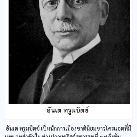
อันเต ทรูมบิตช์ เป็นนักการเมืองชาตินิยมชาวโครแอตที่มี
บทบาทสำคัญในช่วงปลายคริสต์ศตวรรษที่ ๑๙ ถึงต้น