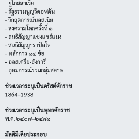
- ยูโกสลาเวีย
- รัฐธรรมนูญวีดอฟดัน
- วิกฤตการณ์บอสเนีย
- สงครามโลกครั้งที่ ๑
- สนธิสัญญาแซงแชร์แมง
- สนธิสัญญาราปัลโล
- หลักการ ๑๔ ข้อ
- ออสเตรีย-ฮังการี
- อุดมการณ์รวมกลุ่มสลาฟ
ช่วงเวลาระบุเป็นคริสต์ศักราช
1864–1938
ช่วงเวลาระบุเป็นพุทธศักราช
พ.ศ. ๒๔๐๗–๒๔๘๑
มัลติมีเดียประกอบ