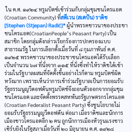
ใน ค.ศ. ๑๙๒๔ ทรูมบิตช์เข้าร่วมกับกลุ่มชุมชนโครแอต
(Croatian Community) ที่
สตีเวน (สเตปัน) ราดิช
[Stephen (Stjepan) Radić]*
ผู้นำพรรคชาวนาของประชา
ชนโครแอต(CroatianPeople’s Peasant Party) เป็น
สมาชิก โดยกลุ่มดังกล่าวเรียกร้องการปกครองแบบ
สาธารณรัฐ ในการเลือกตั้งเมื่อวันที่ ๘ กุมภาพันธ์ ค.ศ.
๑๙๒๕ พรรคชาวนาของประชาชนโครแอตได้รับเลือก
เป็นจำนวน ๖๗ ที่นั่งจาก ๓๑๕ ที่นั่งซึ่งทำให้ราดิชได้เข้า
ร่วมในรัฐบาลผสมที่จัดตั้งขึ้นอย่างไรก็ตาม ทรูมบิตช์ผิด
หวังมาก เพราะเห็นว่าการเข้าร่วมรัฐบาลเป็นการยอมรับ
รัฐธรรมนูญวีดอฟดันทรูมบิตช์จึงถอนตัวออกจากกลุ่มชุม
ชนโครแอต และจัดตั้งพรรคสหพันธรัฐเกษตรกรโครแอต
(Croatian Federalist Peasant Party) ซึ่งชูนโยบายไม่
ยอมรับรัฐธรรมนูญวีดอฟดัน ต่อมา เมื่อราดิชและนักการ
เมืองชาวโครแอตอีก ๒ คน ถูกนักการเมืองหัวรุนแรงชาว
เซิร์บยิงในรัฐสภาเมื่อวันที่ ๒๐ มิถุนายน ค.ศ. ๑๙๒๘