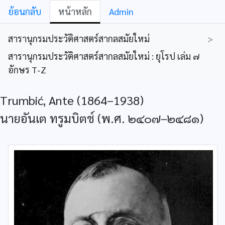
ย้อนกลับ
หน้าหลัก
Admin
สารานุกรมประวัติศาสตร์สากลสมัยใหม่
>
สารานุกรมประวัติศาสตร์สากลสมัยใหม่ : ยุโรป เล่ม ๗
อักษร T-Z
Trumbić, Ante (1864–1938)
นายอันเต ทรูมบิตช์ (พ.ศ. ๒๔๐๗–๒๔๘๑)