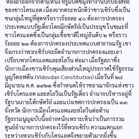
หลังลาออกจากตำแหน่ง ทรูมบิตช์มุ่งทำงานปกป้องสิทธิ
ของชาวโครแอต เนื่องจากตระหนักดีว่าชาวเซิร์บซึ่งเป็น
ชนกลุ่มใหญ่ที่สุดหรือราวร้อยละ ๔๐ ต้องการปกครอง
ประเทศแบบรัฐเดี่ยวโดยมีกษัตริย์เป็นประมุข ในขณะที่
ชาวโครแอตซึ่งเป็นกลุ่มเชื้อชาติใหญ่อันดับ ๒ หรือราว
ร้อยละ ๒๓ ต้องการปกครองประเทศแบบสาธารณรัฐ เขา
จึงเกรงว่าพวกเซิร์บจะยึดอำนาจการปกครองและเอา
เปรียบพวกโครแอตและสโลวีน ต่อมา เมื่อรัฐสภาซึ่ง
นักการเมืองชาวเซิร์บคุมเสียงส่วนใหญ่ประกาศใช้รัฐธรรม
นูญวีดอฟดัน (Vidovdan Constitution) เมื่อวันที่ ๒๘
มิถุนายน ค.ศ. ๑๙๒๑ ซึ่งกำหนดให้ราชอาณาจักรแห่งชาว
เซิร์บโครแอต และสโลวีนเป็นรัฐเดี่ยว อำนาจบริหารอยู่ที่
รัฐบาลภายใต้กษัตริย์ และแบ่งเขตการปกครองเป็น ๓๓
จังหวัด นักการเมืองโครแอตและสโลวีนต่อต้าน
รัฐธรรมนูญฉบับนี้อย่างหนักเพราะเห็นว่าเป็นการรวม
ศูนย์อำนาจการปกครองไว้ที่พวกเซิร์บ ความแตกแยก
ระหว่างพวกเซิร์บกับโครแอตจึงขยายตัวมากยิ่งขึ้น