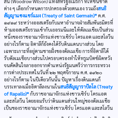
สัน (Woodrow Wilson) แห่งสหรัฐอเมริกา ที่ให้ชนชาติ
ต่าง ๆ เลือกกำหนดการปกครองด้วยตนเอง รวมถึง
สนธิ
สัญญาแซงแชร์แมง (Treaty of Saint Germain)*
ค.ศ.
๑๙๑๙ ระหว่างออสเตรียกับมหาอำนาจฝ่ายสัมพันธมิตรที่
ห้ามออสเตรียรวมเข้ากับเยอรมนีและให้ดัลเมเชียเป็นส่วน
หนึ่งของราชอาณาจักรแห่งชาวเซิร์บ โครแอต และสโลวีน
อย่างไรก็ตาม อิตาลีก็ยังคงได้รับดินแดนบางส่วน โดย
เฉพาะเกาะที่อยู่ตามชายฝั่งของดัลเมเชีย การที่อิตาลีได้
รับดัลเมเชียบางส่วนไปครอบครองทำให้ทรูมบิตช์ผิดหวัง
จนตัดสินใจลาออกจากตำแหน่งรัฐมนตรีว่าการกระทรวง
การต่างประเทศในวันที่ ๒๒ พฤศจิกายน ค.ศ. ๑๙๒๐
อย่างไรก็ตาม ในปีเดียวกันนั้น ปัญหาเรื่องดินแดนก็
บรรเทาลงเมื่ออิตาลีลงนามใน
สนธิสัญญาราปัลโล (Treaty
of Rapallo)*
กับราชอาณาจักรแห่งชาวเซิร์บ โครแอต
และสโลวีน โดยยอมรับว่าดินแดนส่วนใหญ่ของดัลเมเชีย
เป็นของราชอาณาจักรแห่งชาวเซิร์บ โครแอต และสโลวีน