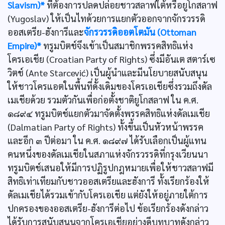
Slavism)*
ที่ต้องการปลดปล่อยชาวสลาฟใต้หรือยูโกสลาฟ
(Yugoslav) ให้เป็นไทด้วยการแยกตัวออกจากจักรวรรดิ
ออสเตรีย-ฮังการีและ
จักรวรรดิออตโตมัน (Ottoman
Empire)*
ทรูมบิตช์จึงเข้าเป็นสมาชิกพรรคสิทธิแห่ง
โครเอเชีย (Croatian Party of Rights) ซึ่งมีอันเต สตาร์เซ
วิตช์ (Ante Starcević) เป็นผู้นำและมีนโยบายสนับสนุน
ให้ชาวโครแอตในพื้นที่ดั้งเดิมของโครเอเชียซึ่งรวมถึงดัล
เมเชียด้วย รวมตัวกันเพื่อก่อตั้งชาติยูโกสลาฟ ใน ค.ศ.
๑๘๙๔ ทรูมบิตช์แยกตัวมาจัดตั้งพรรคสิทธิแห่งดัลเมเชีย
(Dalmatian Party of Rights) ทั้งขึ้นเป็นหัวหน้าพรรค
และอีก ๓ ปีต่อมา ใน ค.ศ. ๑๘๙๗ ได้รับเลือกเป็นผู้แทน
คนหนึ่งของดัลเมเชียในสภาแห่งจักรวรรดิที่กรุงเวียนนา
ทรูมบิตช์เสนอให้มีการปฏิรูปกฎหมายเพื่อให้ชาวสลาฟมี
สิทธิเท่าเทียมกับชาวออสเตรียและฮังการี ทั้งเรียกร้องให้
ดัลเมเชียได้รวมเข้ากับโครเอเชีย แต่ยังให้อยู่ภายใต้การ
ปกครองของออสเตรีย-ฮังการีต่อไป ข้อเรียกร้องดังกล่าว
ได้รับการสนับสนุนจากโครเอเชียอย่างดีบทบาทดังกล่าว