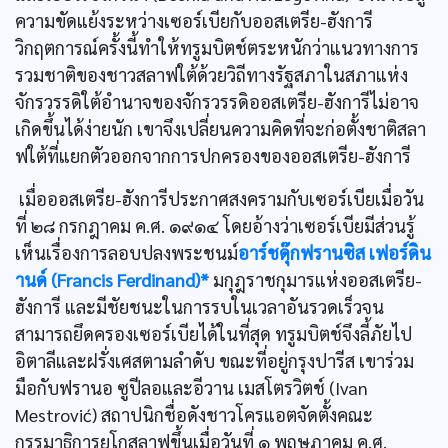
ความขัดแย้งระหว่างเซอร์เบียกับออสเตรีย-ฮังการี
วิกฤตการณ์ครั้งนี้ทำให้ทรูมบิตช์ตระหนักว่าแนวทางการ
รวมชาติของชาวสลาฟใต้ด้วยวิถีทางรัฐสภาในสภาแห่ง
จักรวรรดิใต้อำนาจของจักรวรรดิออสเตรีย-ฮังการีไม่อาจ
เกิดขึ้นได้ง่ายนัก เขาจึงเปลี่ยนความคิดที่จะก่อตั้งชาติสลา
ฟใต้ที่แยกตัวออกจากการปกครองของออสเตรีย-ฮังการี
เมื่อออสเตรีย-ฮังการีประกาศสงครามกับเซอร์เบียเมื่อวัน
ที่ ๒๘ กรกฎาคม ค.ศ. ๑๙๑๔ โดยอ้างว่าเซอร์เบียมีส่วนรู้
เห็นเรื่องการลอบปลงพระชนม์
อาร์ชดุ๊กฟรานซิส เฟอร์ดิน
านด์ (Francis Ferdinand)*
มกุฎราชกุมารแห่งออสเตรีย-
ฮังการี และมีชัยชนะในการรบในเวลาอันรวดเร็วจน
สามารถยึดครองเซอร์เบียได้ในที่สุด ทรูมบิตช์จึงลี้ภัยไป
อิตาลีและฝรั่งเศสตามลำดับ ขณะที่อยู่กรุงปารีส เขาร่วม
มือกับฟรานอ ซูปีลอและอีวาน เมสโตรวิตช์ (Ivan
Mestrović) สถาปนิกชื่อดังชาวโครแอตจัดตั้งคณะ
กรรมาธิการยูโกสลาฟขึ้นเมื่อวันที่ ๑ พฤษภาคม ค.ศ.