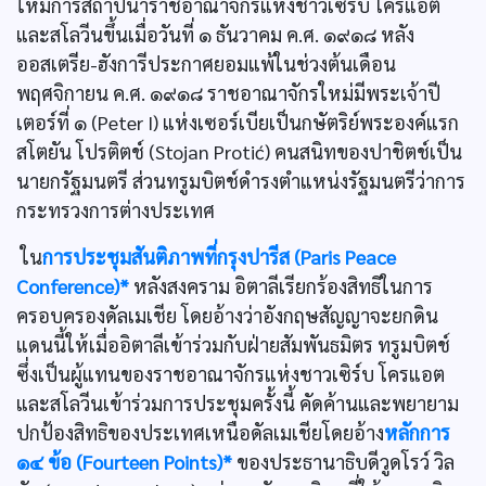
ให้มีการสถาปนาราชอาณาจักรแห่งชาวเซิร์บ โครแอต
และสโลวีนขึ้นเมื่อวันที่ ๑ ธันวาคม ค.ศ. ๑๙๑๘ หลัง
ออสเตรีย-ฮังการีประกาศยอมแพ้ในช่วงต้นเดือน
พฤศจิกายน ค.ศ. ๑๙๑๘ ราชอาณาจักรใหม่มีพระเจ้าปี
เตอร์ที่ ๑ (Peter I) แห่งเซอร์เบียเป็นกษัตริย์พระองค์แรก
สโตยัน โปรติตช์ (Stojan Protić) คนสนิทของปาชิตช์เป็น
นายกรัฐมนตรี ส่วนทรูมบิตช์ดำรงตำแหน่งรัฐมนตรีว่าการ
กระทรวงการต่างประเทศ
ใน
การประชุมสันติภาพที่กรุงปารีส (Paris Peace
Conference)*
หลังสงคราม อิตาลีเรียกร้องสิทธิในการ
ครอบครองดัลเมเชีย โดยอ้างว่าอังกฤษสัญญาจะยกดิน
แดนนี้ให้เมื่ออิตาลีเข้าร่วมกับฝ่ายสัมพันธมิตร ทรูมบิตช์
ซึ่งเป็นผู้แทนของราชอาณาจักรแห่งชาวเซิร์บ โครแอต
และสโลวีนเข้าร่วมการประชุมครั้งนี้ คัดค้านและพยายาม
ปกป้องสิทธิของประเทศเหนือดัลเมเชียโดยอ้าง
หลักการ
๑๔ ข้อ (Fourteen Points)*
ของประธานาธิบดีวูดโรว์ วิล