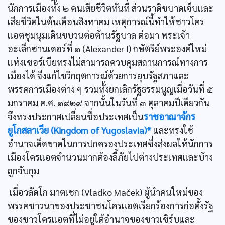
นักการเมืองทั้ง ๒ คนเสียชีวิตทันที ส่วนราดิชบาดเจ็บและ
เสียชีวิตในต้นเดือนสิงหาคม เหตุการณ์นี้ทำให้ชาวโคร
แอตชุมนุมเดินขบวนต่อต้านรัฐบาล ต่อมา พระเจ้า
อะเล็กซานเดอร์ที่ ๑ (Alexander I) กษัตริย์พระองค์ใหม่
แห่งเซอร์เบียทรงไม่สามารถควบคุมสถานการณ์ทางการ
เมืองได้ จึงแก้ไขวิกฤตการณ์ด้วยการยุบรัฐสภาและ
พรรคการเมืองต่าง ๆ รวมทั้งยกเลิกรัฐธรรมนูญเมื่อวันที่ ๕
มกราคม ค.ศ. ๑๙๒๙ จากนั้นในวันที่ ๓ ตุลาคมปีเดียวกัน
จึงทรงประกาศเปลี่ยนชื่อประเทศเป็น
ราชอาณาจักร
ยูโกสลาเวีย (Kingdom of Yugoslavia)*
และทรงใช้
อำนาจเด็ดขาดในการปกครองประเทศซึ่งส่งผลให้นักการ
เมืองโครแอตจำนวนมากต้องลี้ภัยไปต่างประเทศและบ้าง
ถูกจับกุม
เมื่อวลัดโก มาตเชก (Vladko Maček) ผู้นำคนใหม่ของ
พรรคชาวนาของประชาชนโครแอตเรียกร้องการก่อตั้งรัฐ
ของชาวโครแอตที่ไม่อยู่ใต้อำนาจของชาวเซิร์บและ