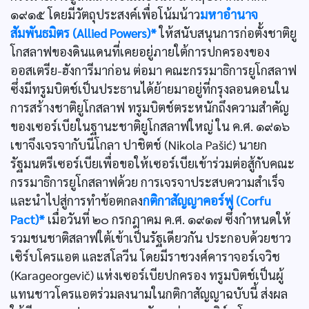
๑๙๑๕ โดยมีวัตถุประสงค์เพื่อโน้มน้าว
มหาอำนาจ
สัมพันธมิตร (Allied Powers)*
ให้สนับสนุนการก่อตั้งชาติยู
โกสลาฟของดินแดนที่เคยอยู่ภายใต้การปกครองของ
ออสเตรีย-ฮังการีมาก่อน ต่อมา คณะกรรมาธิการยูโกสลาฟ
ซึ่งมีทรูมบิตช์เป็นประธานได้ย้ายมาอยู่ที่กรุงลอนดอนใน
การสร้างชาติยูโกสลาฟ ทรูมบิตช์ตระหนักถึงความสำคัญ
ของเซอร์เบียในฐานะชาติยูโกสลาฟใหญ่ ใน ค.ศ. ๑๙๑๖
เขาจึงเจรจากับนีโกลา ปาชิตช์ (Nikola Pašić) นายก
รัฐมนตรีเซอร์เบียเพื่อขอให้เซอร์เบียเข้าร่วมต่อสู้กับคณะ
กรรมาธิการยูโกสลาฟด้วย การเจรจาประสบความสำเร็จ
และนำไปสู่การทำข้อตกลง
กติกาสัญญาคอร์ฟู (Corfu
Pact)*
เมื่อวันที่ ๒๐ กรกฎาคม ค.ศ. ๑๙๑๗ ซึ่งกำหนดให้
รวมชนชาติสลาฟใต้เข้าเป็นรัฐเดียวกัน ประกอบด้วยชาว
เซิร์บโครแอต และสโลวีน โดยมีราชวงศ์คาราจอร์เจวิช
(Karageorgevič) แห่งเซอร์เบียปกครอง ทรูมบิตช์เป็นผู้
แทนชาวโครแอตร่วมลงนามในกติกาสัญญาฉบับนี้ ส่งผล