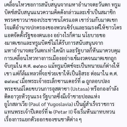
เคลื่อนไหวขอการสนับสนุนจากมหาอำนาจตะวันตก ทรูม
บิตช์สนับสนุนแนวความคิดดังกล่าวและเข้าเป็นสมาชิก
พรรคชาวนาของประชาชนโครแอต เขาร่วมกับมาตเชก
โจมตีอำนาจปกครองของพวกเซิร์บและรณรงค์ให้ชาวโคร
แอตจัดตั้งรัฐของตนเอง อย่างไรก็ตาม นโยบายขอ
งมาตเชกและทรูมบิตช์ไม่ได้รับการสนับสนุนจาก
มหาอำนาจตะวันตกเท่าใดนัก และรัฐบาลก็หันมาควบคุม
การเคลื่อนไหวทางการเมืองอย่างเข้มงวดจนมาตเชกถูก
จับกุมใน ค.ศ. ๑๙๓๐ แม้ทรูมบิตช์จะเป็นทนายแก้ต่างให้
เขา แต่ก็ล้มเหลวที่จะช่วยเขาให้เป็นอิสระ ต่อมาใน ค.ศ.
๑๙๓๔ เมื่อพระเจ้าอะเล็กซานเดอร์ที่ ๑ ถูกลอบปลง
พระชนม์โดยขบวนการอุสตาซา (Ustasa) หรือกองกำลัง
ติดอาวุธหัวรุนแรง รัฐบาลซึ่งมีเจ้าชายปอลแห่ง
ยูโกสลาเวีย (Paul of Yugoslavia) เป็นผู้สำเร็จราชการ
แทนพระเจ้าปีเตอร์ที่ ๒ (Petar II) จึงเริ่มหันมาทบทวน
เรื่องการแยกตัวออกของชนชาติต่าง ๆ