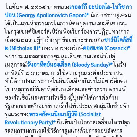
ในต้น ค.ศ. ๑๙๐๕ บาทหลวง
เกออร์กี อะปอลโล-โนวิช กา
ปอน (Georgy Apollonovich Gapon)*
นักบวชชาวยูเครน
ได้เป็นแกนนำกรรมกรในการนัดหยุดงานและเดินขบวน
ในกรุงเซนต์ปีเตอร์สเบิร์กเพื่อเรียกร้องการปฏิรูปทางการ
เมืองและถวายฎีการ้องทุกข์ของประชาชนต่อ
ซาร์นิโคลัสที่
๒ (Nicholas II)*
กองทหารองครักษ์
คอสแซค (Cossack)*
พยายามแยกสลายการชุมนุมเดินขบวนและนำไปสู่
เหตุการณ์
วันอาทิตย์นองเลือด (Bloody Sunday)*
ในวัน
อาทิตย์ที่ ๙ มกราคม การใช้ความรุนแรงต่อประชาชน
ทำให้กาปอนประกาศในคืนวันเดียวกันว่าไม่มีซาร์อีกต่อ
ไป เหตุการณ์วันอาทิตย์นองเลือดและข่าวความพ่ายแพ้
ของรัสเซียในสงครามรัสเซีย-ญี่ปุ่นทำให้การต่อต้าน
รัฐบาลขยายตัวอย่างรวดเร็วไปทั่วประเทศกลุ่มปีกซ้ายหัว
รุนแรงของ
พรรคสังคมนิยมปฏิวัติ (Socialist
Revolutionary Party)*
จึงเห็นเป็นโอกาสเคลื่อนไหวปลุก
ระดมกรรมกรและใช้วิธีการรุนแรงด้วยการลอบสังหาร