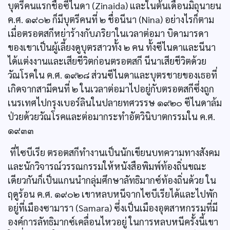
บุตรีคนแรกชื่อซีไนดา (Zinaida) และในต้นเดือนมิถุนายน
ค.ศ. ๑๙๐๒ ก็มีบุตรีคนที่ ๒ ชื่อนีนา (Nina) อย่างไรก็ตาม
เมื่อตรอตสกีหย่าร้างกับภริยาในเวลาต่อมา บิดามารดา
ของเขาเป็นผู้เลี้ยงดูบุตรสาวทั้ง ๒ คน ทั้งซีไนดาและนีนา
ได้แต่งงานและเสียชีวิตก่อนตรอตสกี นีนาเสียชีวิตด้วย
วัณโรคใน ค.ศ. ๑๙๒๘ ส่วนซีไนดาและบุตรชายของเธอที่
เกิดจากสามีคนที่ ๒ ในเวลาต่อมาไปอยู่กับตรอตสกีซึ่งถูก
เนรเทศไปกรุงเบอร์ลินในปลายทศวรรษ ๑๙๒๐ ซีไนดาล้ม
ป่วยด้วยวัณโรคและต่อมากระทำอัตวินิบาตกรรมใน ค.ศ.
๑๙๓๓
ที่ไซบีเรีย ตรอตสกีทำงานเป็นนักเขียนบทความทางสังคม
และนักวิจารณ์วรรณกรรมให้หนังสือพิมพ์ท้องถิ่นขณะ
เดียวกันก็เป็นแกนนำกลุ่มศึกษาลัทธิมากซ์ท้องถิ่นด้วย ใน
ฤดูร้อน ค.ศ. ๑๙๐๒ เขาหลบหนีจากไซบีเรียได้และไปพัก
อยู่ที่เมืองซามารา (Samara) ซึ่งเป็นเมืองอุตสาหกรรมที่มี
องค์การลัทธิมากซ์เคลื่อนไหวอยู่ ในการหลบหนีครั้งนี้เขา