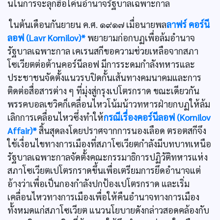
นในการจะลุกฮือโค่นอำนาจรัฐบาลเฉพาะกาล
ในต้นเดือนกันยายน ค.ศ. ๑๙๑๗ เมื่อนายพล
ลาฟร์ คอร์นี
ลอฟ (Lavr Kornilov)*
พยายามก่อกบฏเพื่อล้มอำนาจ
รัฐบาลเฉพาะกาล เคเรนสกีขอความช่วยเหลือจากสภา
โซเวียตต่อต้านคอร์นีลอฟ มีการระดมกำลังทหารและ
ประชาชนจัดตั้งแนวรบปิดกั้นเส้นทางคมนาคมและการ
ติดต่อสื่อสารต่าง ๆ ที่มุ่งสู่กรุงเปโตรกราด ขณะเดียวกัน
พรรคบอลเชวิคก็เคลื่อนไหวโน้มน้าวทหารฝ่ายกบฏให้ล้ม
เลิกการเคลื่อนไหวซึ่งทำให้
กรณีเรื่องคอร์นีลอฟ (Kornilov
Affair)*
สิ้นสุดลงโดยปราศจากการนองเลือด ตรอตสกีจึง
ใช้เงื่อนไขทางการเมืองที่สภาโซเวียตกำลังมีบทบาทเหนือ
รัฐบาลเฉพาะกาลจัดตั้งคณะกรรมาธิการปฏิวัติทหารแห่ง
สภาโซเวียตเปโตรกราดขึ้นเพื่อเตรียมการยึดอำนาจแต่
อ้างว่าเพื่อเป็นกองกำลังปกป้องเปโตรกราด และเริ่ม
เคลื่อนไหวทางการเมืองเพื่อให้คืนอำนาจทางการเมือง
ทั้งหมดแก่สภาโซเวียต แนวนโยบายดังกล่าวสอดคล้องกับ