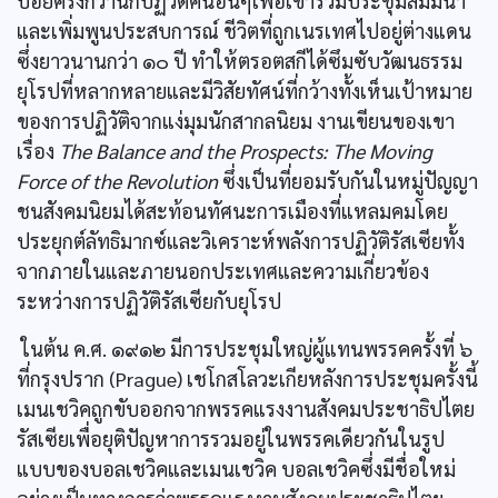
บ่อยครั้งกว่านักปฏิวัติคนอื่นๆเพื่อเข้าร่วมประชุมสัมมนา
และเพิ่มพูนประสบการณ์ ชีวิตที่ถูกเนรเทศไปอยู่ต่างแดน
ซึ่งยาวนานกว่า ๑๐ ปี ทำให้ตรอตสกีได้ซึมซับวัฒนธรรม
ยุโรปที่หลากหลายและมีวิสัยทัศน์ที่กว้างทั้งเห็นเป้าหมาย
ของการปฏิวัติจากแง่มุมนักสากลนิยม งานเขียนของเขา
เรื่อง
The Balance and the Prospects: The Moving
Force of the Revolution
ซึ่งเป็นที่ยอมรับกันในหมู่ปัญญา
ชนสังคมนิยมได้สะท้อนทัศนะการเมืองที่แหลมคมโดย
ประยุกต์ลัทธิมากซ์และวิเคราะห์พลังการปฏิวัติรัสเซียทั้ง
จากภายในและภายนอกประเทศและความเกี่ยวข้อง
ระหว่างการปฏิวัติรัสเซียกับยุโรป
ในต้น ค.ศ. ๑๙๑๒ มีการประชุมใหญ่ผู้แทนพรรคครั้งที่ ๖
ที่กรุงปราก (Prague) เชโกสโลวะเกียหลังการประชุมครั้งนี้
เมนเชวิคถูกขับออกจากพรรคแรงงานสังคมประชาธิปไตย
รัสเซียเพื่อยุติปัญหาการรวมอยู่ในพรรคเดียวกันในรูป
แบบของบอลเชวิคและเมนเชวิค บอลเชวิคซึ่งมีชื่อใหม่