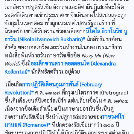
เอกอัครราชทูตรัสเซีย อังกฤษและอิตาลีปฏิเสธที่จะให้ต
รอตสกีเดินทางเข้าประเทศเขาจึงเดินทางไปสเปนและถูก
จับกุมในเวลาต่อมาทั้งถูกเนรเทศไปสหรัฐอเมริกา ที่
นิวยอร์ก เขาได้รับความช่วยเหลือจาก
นีโคไล อีวาโนวิช บู
ฮาริน (Nikolai Ivanovich Bukharin)*
นักลัทธิมากซ์คน
สำคัญของบอลเชวิคและร่วมทำงานในกองบรรณาธิการ
หนังสือพิมพ์รายวันภาษารัสเซียชื่อ
Novy Mir (New
World)
ซึ่งมี
อะเล็กซานดรา คอลลอนไต (Alexandra
Kollontai)*
นักสิทธิสตรีรวมอยู่ด้วย
เมื่อเกิด
การปฏิวัติเดือนกุมภาพันธ์ (February
Revolution)*
ค.ศ. ๑๙๑๗ ที่กรุงเปโตรกราด [(Petrograd)
ซึ่งเดิมคือเซนต์ปีเตอร์สเบิร์ก แต่เปลี่ยนชื่อใน ค.ศ. ๑๙๑๔
เนื่องจากชื่อเดิมสำเนียงเป็นภาษาเยอรมันซึ่งเป็นคู่
สงครามกับรัสเซีย] ซึ่งนำไปสู่การล่มสลายของ
ราชวงศ์โร
มานอฟ (Romanov)*
ที่ปกครองรัสเซียมากว่า ๓๐๐ ปี
ชัยชนะของการปฏิวัติทำให้นักปฏิวัตินอกประเทศต่างเดิน