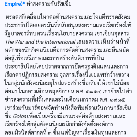
Empire)*
ทำสงครามกับรัสเซีย
ตรอตสกีเคลื่อนไหวต่อต้านสงครามและโจมตีพรรคสังคม
ประชาธิปไตยเยอรมันที่สนับสนุนสงครามและเรียกร้องให้
รัฐบาลซาร์ทบทวนเรื่องนโยบายสงคราม เขาเขียนจุลสาร
The War and the International
เสนอความเห็นว่าหน้าที่
หลักของนักสังคมนิยมคือการคัดค้านสงครามและยืนหยัด
ต่อสู้เพื่อเสรีภาพและการสร้างสันติภาพที่เป็น
ประชาธิปไตยโดยปราศจากการยึดครองดินแดนและการ
เรียกค่าปฏิกรรมสงคราม จุลสารเรื่องนี้เผยแพร่กว้างขวาง
ในกลุ่มนักสังคมนิยมยุโรปและสร้างชื่อเสียงให้เขาไม่น้อย
ต่อมา ในกลางเดือนพฤศจิกายน ค.ศ. ๑๙๑๔ เขาย้ายไปทำ
ข่าวสงครามที่ฝรั่งเศสและในเดือนมกราคม ค.ศ. ๑๙๑๕
เขาร่วมกับมาร์ตอฟจัดทำหนังสือพิมพ์รายวันภาษารัสเซีย
ชื่อ
Golos
เพื่อเป็นเครื่องมือรณรงค์ต่อต้านสงครามและ
เรียกร้องให้กลุ่มสังคมนิยมผนึกกำลังจัดตั้งองค์การ
คอมมิวนิสต์สากลที่ ๓ ขึ้น แต่ปัญหาเรื่องเงินทุนและการ