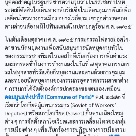
บุคคลสำคัญในรัฐบาลซาร์ความวุ่นวายในรัสเซียทำให้ต
รอตสกีตัดสินใจเดินทางกลับรัสเซียในเดือนกุมภาพันธ์เพื่อ
เคลื่อนไหวทางการเมือง อย่างไรก็ตาม เขาถูกตำรวจคอย
ตามล่าจนต้องหนีไปฟินแลนด์ในปลายฤดูร้อน ค.ศ. ๑๙๐๕
ในต้นเดือนตุลาคม ค.ศ. ๑๙๐๕ กรรมกรรถไฟสายมอสโก-
คาซานนัดหยุดงานเพื่อสนับสนุนการนัดหยุดงานทั่วไป
ของกรรมกรช่างพิมพ์ในมอสโกที่เรียกร้องการเพิ่มค่าแรง
และการลดชั่วโมงการทำงานลงในวันที่ ๗ ตุลาคม กรรมกร
รถไฟทุกสายทั่วรัสเซียก็หยุดงานและตามด้วยการชุมนุม
และทยอยนัดหยุดงานของกรรมกรอุตสาหกรรมสาขาต่าง
ๆ กรรมกรได้จัดตั้งองค์การปกครองของตนเองเหมือน
คอมมูนแห่งปารีส (Commune of Paris)*
ค.ศ. ๑๘๗๑ ที่
เรียกว่าโซเวียตผู้แทนกรรมกร (Soviet of Workers’
Deputies) หรือสภาโซเวียต (Soviet) ขึ้นตามเมืองใหญ่
ต่าง ๆ การจัดตั้งสภาโซเวียตและการเคลื่อนไหวของกลุ่ม
การเมืองต่าง ๆ เพื่อเรียกร้องการปฏิรูปทางการเมืองรวม