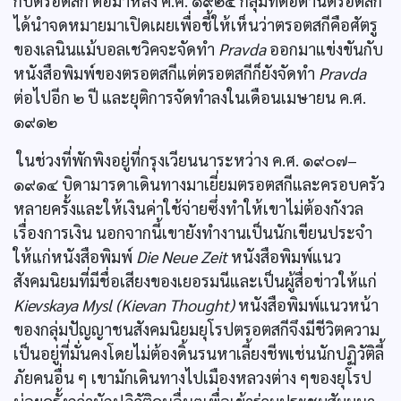
กับตรอตสกี ต่อมาหลัง ค.ศ. ๑๙๒๔ กลุ่มที่ต่อต้านตรอตสกี
ได้นำจดหมายมาเปิดเผยเพื่อชี้ให้เห็นว่าตรอตสกีคือศัตรู
ของเลนินแม้บอลเชวิคจะจัดทำ
Pravda
ออกมาแข่งขันกับ
หนังสือพิมพ์ของตรอตสกีแต่ตรอตสกีก็ยังจัดทำ
Pravda
ต่อไปอีก ๒ ปี และยุติการจัดทำลงในเดือนเมษายน ค.ศ.
๑๙๑๒
ในช่วงที่พักพิงอยู่ที่กรุงเวียนนาระหว่าง ค.ศ. ๑๙๐๗–
๑๙๑๔ บิดามารดาเดินทางมาเยี่ยมตรอตสกีและครอบครัว
หลายครั้งและให้เงินค่าใช้จ่ายซึ่งทำให้เขาไม่ต้องกังวล
เรื่องการเงิน นอกจากนี้เขายังทำงานเป็นนักเขียนประจำ
ให้แก่หนังสือพิมพ์
Die Neue Zeit
หนังสือพิมพ์แนว
สังคมนิยมที่มีชื่อเสียงของเยอรมนีและเป็นผู้สื่อข่าวให้แก่
Kievskaya Mysl (Kievan Thought)
หนังสือพิมพ์แนวหน้า
ของกลุ่มปัญญาชนสังคมนิยมยุโรปตรอตสกีจึงมีชีวิตความ
เป็นอยู่ที่มั่นคงโดยไม่ต้องดิ้นรนหาเลี้ยงชีพเช่นนักปฏิวัติลี้
ภัยคนอื่น ๆ เขามักเดินทางไปเมืองหลวงต่าง ๆของยุโรป