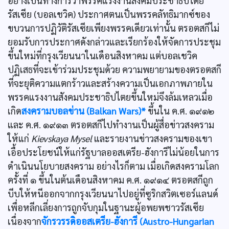
อย่างเป็นทางการว่าพรรคแรงงานสังคมประชาธิปไตย
รัสเซีย (บอลเชวิค) ประกาศตนเป็นพรรคลัทธิมากซ์ของ
ขบวนการปฏิวัติรัสเซียเพียงพรรคเดียวเท่านั้น ตรอตสกีไม่
ยอมรับการประกาศดังกล่าวและเรียกร้องให้จัดการประชุม
ขึ้นใหม่ที่กรุงเวียนนาในเดือนสิงหาคม แต่บอลเชวิค
ปฏิเสธที่จะเข้าร่วมประชุมด้วย ความพยายามของตรอตสกี
ที่จะยุติความแตกร้าวและสร้างความเป็นเอกภาพภายใน
พรรคแรงงานสังคมประชาธิปไตยขึ้นใหม่จึงล้มเหลวเมื่อ
เกิด
สงครามบอลข่าน (Balkan Wars)*
ขึ้นใน ค.ศ. ๑๙๑๒
และ ค.ศ. ๑๙๑๓ ตรอตสกีไปทำงานเป็นผู้สื่อข่าวสงคราม
ให้แก่
Kievskaya Mysel
และรายงานข่าวสงครามของเขา
เอื้อประโยชน์ให้แก่รัฐบาลออสเตรีย-ฮังการีไม่น้อยในการ
ดำเนินนโยบายสงคราม อย่างไรก็ตาม เมื่อเกิดสงครามโลก
ครั้งที่ ๑ ขึ้นในต้นเดือนสิงหาคม ค.ศ. ๑๙๑๔ ตรอตสกีถูก
บีบให้หนีออกจากกรุงเวียนนาไปอยู่ที่ซูริกสวิตเซอร์แลนด์
เพื่อหลีกเลี่ยงการถูกจับกุมในฐานะผู้อพยพชาวรัสเซีย
เนื่องจาก
จักรวรรดิออสเตรีย-ฮังการี (Austro-Hungarian