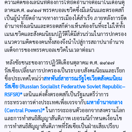
ความคิดของเลนินที่ต้องการให้ยึดอำนาจต่อมาในเดือนตุ
ลาคมค.ศ. ๑๙๑๗ พรรคบอลเชวิคซึ่งมีเลนินและตรอตสกี
เป็นผู้นำก็ยึดอำนาจทางการเมืองได้สำเร็จ ภายหลังการยึด
อำนาจทั้งเลนินและตรอตสกีต่างเห็นพ้องกันที่จะไม่ให้ทั้ง
เมนเชวิคและสังคมนิยมปฏิวัติได้มีส่วนร่วมในการปกครอง
แนวความคิดของคนทั้งสองจึงนำไปสู่การสถาปนาอำนาจ
เผด็จการของพรรคบอลเชวิคในเวลาต่อมา
หลังชัยชนะของการปฏิวัติเดือนตุลาคม ค.ศ. ๑๙๑๗
รัสเซียเปลี่ยนการปกครองเป็นระบอบสังคมนิยมและเรียก
ชื่อประเทศใหม่ว่า
สหพันธ์สาธารณรัฐโซเวียตสังคมนิยม
รัสเซีย (Russian Socialist Federative Soviet Republic–
RSFSR)*
เลนินแต่งตั้งตรอตสกีเป็นรัฐมนตรีว่าการ
กระทรวงการต่างประเทศเพื่อเจรจากับ
มหาอำนาจกลาง
(Central Powers)*
ในการจะถอนตัวออกจากสงครามโลก
และการทำสนธิสัญญาสันติภาพ เยอรมนีกำหนดเงื่อนไข
การทำสนธิสัญญาสันติภาพที่รัสเซียเป็นฝ่ายเสียเปรียบ