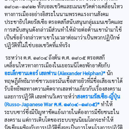
๑๙๐๓–๑๙๑๒ ทั้งบอลเชวิคและเมนเชวิคต่างเคลื่อนไหว
ทางการเมืองอย่างอิสระในนามพรรคแรงงานสังคม
ประชาธิปไตยรัสเซีย ตรอตสกีสนับสนุนกลุ่มเมนเชวิคและ
การสนับสนุนดังกล่าวมีส่วนทำให้ฝ่ายต่อต้านเขานำมาใช้
เป็นข้ออ้างกล่าวหาเขาในเวลาต่อมาว่าเป็นพวกปฏิปักษ์
ปฏิวัติที่ไม่ใช่บอลเชวิคที่แท้จริง
ระหว่าง ค.ศ. ๑๙๐๔ ถึงต้น ค.ศ. ๑๙๐๕ ตรอตสกี
เคลื่อนไหวทางการเมืองในเยอรมนีโดยพักอาศัยกับ
อะเล็กซานเดอร์ เฮลฟาน (Alexander Helphan)*
นัก
ทฤษฎีลัทธิมากซ์ชาวเยอรมันเชื้อสายยิวที่มีชื่อเสียงเขาได้
รับอิทธิพลทางความคิดจากเฮลฟานเกี่ยวกับเรื่องสงคราม
และการปฏิวัติ เฮลฟานวิเคราะห์ว่า
สงครามรัสเซีย-ญี่ปุ่น
(Russo-Japanese War ค.ศ. ๑๙๐๔–๑๙๐๕)*
ทำให้
ระบบซาร์ซึ่งมีปัญหาขัดแย้งภายในต้องการมีชัยชนะใน
สงคราม แต่การเติบโตของระบบทุนนิยมโลกจะทำให้
รัสเซียเผชิญกับการปฏิวัติซึ่งจะเป็นการโหมโรงการปฏิวัติ