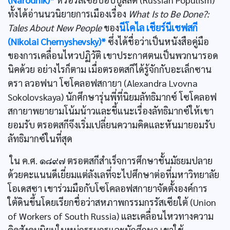
ทั้งได้อ่านนวนิยายการเมืองเรื่อง
What Is to Be Done?:
Tales About New People
ของ
นีโคไล เชียร์นีเชฟสกี
(Nikolai Chernyshevsky)*
ซึ่งได้ชื่อว่าเป็นหนังสือคู่มือ
ของการเคลื่อนไหวปฏิวัติ เขาประกาศตนเป็นพวกนารอด
นิคด้วย อย่างไรก็ตาม เมื่อตรอตสกีได้รู้จักกับอะเล็กซาน
ดรา ลวอฟนา โซโคลอฟสกายา (Alexandra Lvovna
Sokolovskaya) นักศึกษารุ่นพี่ที่นิยมลัทธิมากซ์ โซโคลอฟ
สกายาพยายามโน้มน้าวและชี้แนะเรื่องลัทธิมากซ์ให้เขา
ยอมรับ ตรอตสกีจึงเริ่มเปลี่ยนความคิดและหันมายอมรับ
ลัทธิมากซ์ในที่สุด
ใน ค.ศ. ๑๘๙๗ ตรอตสกีสำเร็จการศึกษาชั้นมัธยมปลาย
ด้วยคะแนนดีเยี่ยมแต่ลังเลที่จะไปศึกษาต่อที่มหาวิทยาลัย
โอเดสซา เขาร่วมมือกับโซโคลอฟสกายาจัดตั้งองค์การ
ใต้ดินขึ้นโดยเรียกชื่อว่าสหภาพกรรมกรรัสเซียใต้ (Union
of Workers of South Russia) และเคลื่อนไหวทางความ
คิดสังคมนิยมในหมู่กรรมกรและนักศึกษา เขาใช้