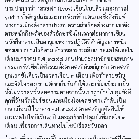
นามปากกาว่า “ลวอฟ” (Lvov) เขียนใบปลิว แถลงการณ์
จุลสาร ทั้งจัดรูปเล่มและการพิมพ์ด้วยตนเองซึ่งสิ่งพิมพ์
ทางการเมืองดังกล่าวประสบความสำเร็จอย่างมาก เขาจึง
ตระหนักถึงพลังของตัวอักษรซึ่งในเวลาต่อมาการเขียน
หนังสือกลายเป็นอาวุธแห่งการปฏิวัติที่สำคัญอย่างหนึ่ง
ของเขา อย่างไรก็ตาม ตำรวจสามารถสืบเบาะแสได้และใน
เดือนมกราคม ค.ศ. ๑๘๙๘ แกนนำและสมาชิกของสหภาพ
กรรมกรรัสเซียใต้ซึ่งรวมทั้งตรอตสกีด้วยก็ถูกจับ ตรอตสกี
ถูกแยกขังเดี่ยวเป็นเวลาเกือบ ๓ เดือน เพื่อทำลายขวัญ
และจิตใจของเขา แต่เขาก็ปรับตัวได้และเข้มแข็งมากขึ้น
ทั้งไม่หวาดหวั่นต่อความตายจากนั้นเขาถูกย้ายไปคุมขังที่
คุกที่จังหวัดเฮียร์ซอนและเมืองโอเดสซาตามลำดับเป็น
เวลาเกือบปี ในกลาง ค.ศ. ๑๘๙๙ ตรอตสกีถูกตัดสินให้
เนรเทศไปไซบีเรีย ๔ ปี และถูกย้ายไปคุมขังที่มอสโก ๓
เดือน เพื่อรอการเดินทางไปไซบีเรียตะวันออก
ในช่วงที่ถูกคุมขังคุกที่โอเดสซาและมอสโกตรอตสกีได้พบ