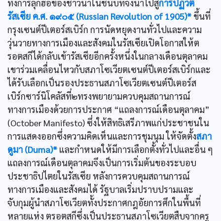
ทั้งการลุกฮือของชาวนาในชนบทจึงนำไปสู่
การปฏิวัติ
รัสเซีย ค.ศ. ๑๙๐๕ (Russian Revolution of 1905)*
ขึ้นที่
กรุงเซนต์ปีเตอร์สเบิร์ก การนัดหยุดงานทั่วไปและความ
วุ่นวายทางการเมืองและสังคมในรัสเซียเปิดโอกาสให้ต
รอตสกีได้กลับเข้ารัสเซียอีกครั้งหนึ่งในกลางเดือนตุลาคม
เขาร่วมเคลื่อนไหวกับสภาโซเวียตเซนต์ปีเตอร์สเบิร์กและ
ได้รับเลือกเป็นรองประธานสภาโซเวียตเซนต์ปีเตอร์ส
เบิร์กซาร์นิโคลัสที่๒ทรงพยายามควบคุมสถานการณ์
ทางการเมืองด้วยการประกาศ “แถลงการณ์เดือนตุลาคม”
(October Manifesto) ซึ่งให้สิทธิเสรีภาพแก่ประชาชนใน
การแสดงออกซึ่งความคิดเห็นและการชุมนุม ให้จัดตั้ง
สภา
ดูมา (Duma)*
และกำหนดให้มีการเลือกตั้งทั่วไปและอื่น ๆ
แถลงการณ์เดือนตุลาคมจึงเป็นการเริ่มต้นของระบอบ
ประชาธิปไตยในรัสเซีย หลังการควบคุมสถานการณ์
ทางการเมืองและสังคมได้ รัฐบาลเริ่มปราบปรามและ
จับกุมผู้นำสภาโซเวียตทั้งประกาศกฎอัยการศึกในพื้นที่
หลายแห่ง ตรอตสกีซึ่งเป็นประธานสภาโซเวียตสืบจากครู