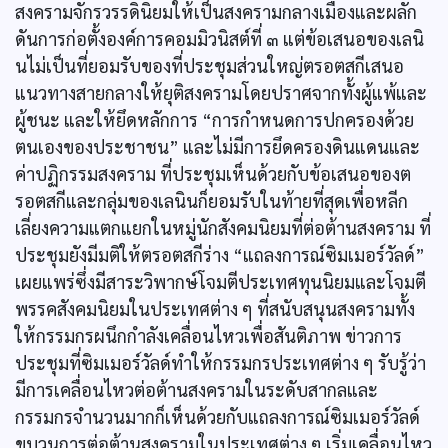
สงครามจักรวรรดินิยมให้เป็นสงครามกลางเมืองและผลัก
ดันการก่อตั้งองค์การคอมมิวนิสต์ที่ ๓ แต่ข้อเสนอของเลนิ
นไม่เป็นที่ยอมรับของที่ประชุมส่วนใหญ่ตรอตสกีเสนอ
แนวทางสายกลางให้ยุติสงครามโดยปราศจากทั้งผู้แพ้และ
ผู้ชนะ และให้ยึดหลักการ “การกำหนดการปกครองด้วย
ตนเองของประชาชน” และไม่มีการยึดครองดินแดนและ
ค่าปฏิกรรมสงคราม ที่ประชุมเห็นด้วยกับข้อเสนอของต
รอตสกีและกลุ่มของเลนินก็ยอมรับในท้ายที่สุดเพื่อหลีก
เลี่ยงความแตกแยกในหมู่นักสังคมนิยมที่ต่อต้านสงคราม ที่
ประชุมยังมีมติให้ตรอตสกีร่าง “แถลงการณ์ซิมเมอร์วัลด์”
เผยแพร่ซึ่งมีสาระวิพากษ์โจมตีประเทศทุนนิยมและโจมตี
พรรคสังคมนิยมในประเทศต่าง ๆ ที่สนับสนุนสงครามทั้ง
ให้กรรมกรผนึกกำลังเคลื่อนไหวเพื่อสันติภาพ ข่าวการ
ประชุมที่ซิมเมอร์วัลด์ทำให้กรรมกรประเทศต่าง ๆ รับรู้ว่า
มีการเคลื่อนไหวต่อต้านสงครามในระดับสากลและ
กรรมกรจำนวนมากก็เห็นด้วยกับแถลงการณ์ซิมเมอร์วัลด์
ขบวนการต่อต้านสงครามในประเทศต่าง ๆ เริ่มเคลื่อนไหว