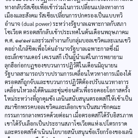
ทางกลับรัสเซียเพื่อเข้าร่วมในการเปลี่ยนแปลงทางการ
เมืองและสังคม รัสเซียเปลี่ยนการปกครองเป็นแบบทวิ
อำนาจ (dual power) ระหว่างรัฐบาลเฉพาะกาลกับสภา
โซเวียต ตรอตสกีกลับเข้าประเทศในต้นเดือนพฤษภาคม
ค.ศ. ๑๙๑๗ และร่วมทำงานกับกลุ่มบอลเชวิคและเมนเชวิ
คอย่างใกล้ชิดเพื่อโค่นอำนาจรัฐบาลเฉพาะกาลซึ่งมี
อะเล็กซานเดอร์ เคเรนสกี เป็นผู้นำแต่ในการพยายาม
ลุกฮือก่อกบฏของขบวนการปฏิวัติในเดือนมิถุนายน
รัฐบาลสามารถปราบปรามการเคลื่อนไหวทางการเมืองได้
ตรอตสกีถูกจับและขบวนการปฏิวัติต้องปรับแนวทางการ
เคลื่อนไหวลงใต้ดินและซุ่มซ่อนตัวเพื่อรอคอยโอกาสครั้ง
ใหม่ระหว่างที่ถูกคุมขัง เลนินสนับสนุนตรอตสกีให้เข้าเป็น
สมาชิกพรรคบอลเชวิคและเลือกเขาเป็นสมาชิกคณะ
กรรมการกลางพรรคด้วยต่อมา เมื่อตรอตสกีได้รับอิสรภาพ
เขาได้รับเลือกเป็นประธานสภาโซเวียตแห่งเปโตรกราด
และตรอตสกีดำเนินนโยบายสนับสนุนข้อเรียกร้องของเลนิ