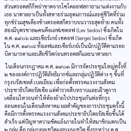
ส่วนตรอตสกีก็หย่าขาดจากโซโคลอฟสกายามาแต่งงานกับ
เธอ นาตาลยาเป็นทั้งสหายร่วมอุดมการณ์และคู่ชีวิตที่ร่วม
ทุกข์ร่วมสุขเคียงข้างตรอตสกีตราบจนวาระสุดท้าย คนทั้ง
สองมีบุตรชาย๒คนคือเลฟเซดอฟ (Lev Sedov) ซึ่งเกิดใน
ค.ศ. ๑๙๐๖ และเซียร์เกย์ เซดอฟ (Sergei Sedov) ซึ่งเกิด
ใน ค.ศ. ๑๙๐๘ ทั้งเลฟและเซียร์เกย์เป็นนักปฏิวัติตามรอย
บิดามารดาและเสียชีวิตก่อนตรอตสกีและนาตาลยา
ในเดือนกรกฎาคม ค.ศ. ๑๙๐๓ มีการจัดประชุมใหญ่ครั้งที่
๒ ขององค์การปฏิวัติลัทธิมากซ์และกลุ่มปฏิวัติต่าง ๆ ขึ้นที่
กรุงบรัสเซลส์ เบลเยียม เพื่อก่อตั้งพรรคแรงงานสังคม
ประชาธิปไตยรัสเซีย แต่ตำรวจสืบทราบและเฝ้าดูการ
เคลื่อนไหวจนทำให้ต้องย้ายไปประชุมกันต่อที่กรุง
ลอนดอนในเดือนสิงหาคม ผลสำคัญของการประชุมครั้งนี้
คือมีการตั้งพรรคแรงงานสังคมประชาธิปไตยรัสเซียขึ้นได้
สำเร็จ แต่ปัญหาความขัดแย้งภายในทำให้สมาชิกแตกเป็น
๒ กลุ่ม คือ กลุ่มบอลเชวิคและเมนเชวิค ซึ่งระหว่าง ค.ศ.