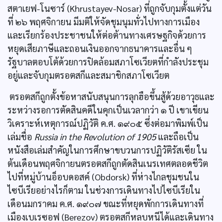
สตาเยฟ-โนซาร์ (Khrustayev-Nosar) ที่ถูกจับกุมตั้งแต่วัน
ที่ ๒๖ พฤศจิกายน มีมติให้จัดชุมนุมทั่วไปทางการเมือง
และเรียกร้องประชาชนให้ต่อต้านทางเศรษฐกิจด้วยการ
หยุดเสียภาษีและถอนเงินออกจากธนาคารและอื่น ๆ
รัฐบาลตอบโต้ด้วยการปิดล้อมสภาโซเวียตที่กำลังประชุม
อยู่และจับกุมตรอตสกีและสมาชิกสภาโซเวียต
ตรอตสกีถูกตั้งข้อหาสนับสนุนการลุกฮือขึ้นสู้ด้วยอาวุธและ
ระหว่างรอการตัดสินคดีในคุกเป็นเวลากว่า ๑ ปี เขาเขียน
วิเคราะห์เหตุการณ์ปฏิวัติ ค.ศ. ๑๙๐๕ ซึ่งต่อมาพิมพ์เป็น
เล่มชื่อ
Russia in the Revolution of 1905
และถือเป็น
หนังสือเล่มสำคัญในการศึกษาขบวนการปฏิวัติรัสเซีย ใน
ต้นเดือนพฤศจิกายนตรอตสกีถูกตัดสินเนรเทศตลอดชีวิต
ไปที่หมู่บ้านอ็อบดอสค์ (Obdorsk) ที่ห่างไกลชุมชนใน
ไซบีเรียอย่างไรก็ตาม ในช่วงการเดินทางไปไซบีเรียใน
เดือนมกราคม ค.ศ. ๑๙๐๗ ขณะที่หยุดพักการเดินทางที่
เมืองเบเรซอฟ (Berezov) ตรอตสกีหลบหนีได้และเดินทาง