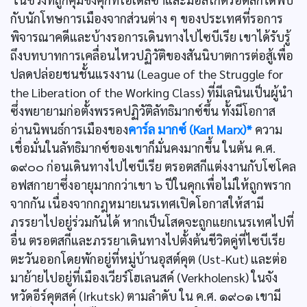
กับนักโทษการเมืองจากส่วนต่าง ๆ ของประเทศที่รอการ
พิจารณาคดีและบ้างรอการเดินทางไปไซบีเรีย เขาได้รับรู้
ถึงบทบาทการเคลื่อนไหวปฏิวัติของสันนิบาตการต่อสู้เพื่อ
ปลดปล่อยชนชั้นแรงงาน (League of the Struggle for
the Liberation of the Working Class) ที่มีเลนินเป็นผู้นำ
ซึ่งพยายามก่อตั้งพรรคปฏิวัติลัทธิมากซ์ขึ้น ทั้งมีโอกาส
อ่านนิพนธ์การเมืองของ
คาร์ล มากซ์ (Karl Marx)*
ความ
เชื่อมั่นในลัทธิมากซ์ของเขาก็มั่นคงมากขึ้น ในต้น ค.ศ.
๑๙๐๐ ก่อนเดินทางไปไซบีเรีย ตรอตสกีแต่งงานกับโซโคล
อฟสกายาซึ่งอายุมากกว่าเขา ๖ ปีในคุกเพื่อไม่ให้ถูกพราก
จากกัน เนื่องจากกฎหมายเนรเทศเปิดโอกาสให้สามี
ภรรยาไปอยู่ร่วมกันได้ หากเป็นโสดจะถูกแยกเนรเทศไปที่
อื่น ตรอตสกีและภรรยาเดินทางไปตั้งต้นชีวิตคู่ที่ไซบีเรีย
ตะวันออกโดยพักอยู่ที่หมู่บ้านอุสต์คุต (Ust-Kut) และต่อ
มาย้ายไปอยู่ที่เมืองเวียร์โฮเลนสค์ (Verkholensk) ในจัง
หวัดอีร์คุตสค์ (Irkutsk) ตามลำดับ ใน ค.ศ. ๑๙๐๑ เขามี