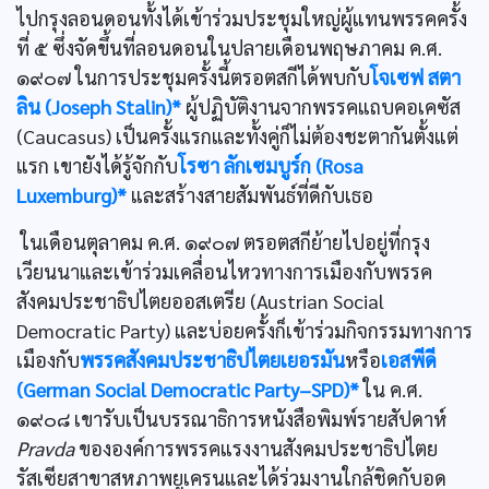
ไปกรุงลอนดอนทั้งได้เข้าร่วมประชุมใหญ่ผู้แทนพรรคครั้ง
ที่ ๕ ซึ่งจัดขึ้นที่ลอนดอนในปลายเดือนพฤษภาคม ค.ศ.
๑๙๐๗ ในการประชุมครั้งนี้ตรอตสกีได้พบกับ
โจเซฟ สตา
ลิน (Joseph Stalin)*
ผู้ปฏิบัติงานจากพรรคแถบคอเคซัส
(Caucasus) เป็นครั้งแรกและทั้งคู่ก็ไม่ต้องชะตากันตั้งแต่
แรก เขายังได้รู้จักกับ
โรซา ลักเซมบูร์ก (Rosa
Luxemburg)*
และสร้างสายสัมพันธ์ที่ดีกับเธอ
ในเดือนตุลาคม ค.ศ. ๑๙๐๗ ตรอตสกีย้ายไปอยู่ที่กรุง
เวียนนาและเข้าร่วมเคลื่อนไหวทางการเมืองกับพรรค
สังคมประชาธิปไตยออสเตรีย (Austrian Social
Democratic Party) และบ่อยครั้งก็เข้าร่วมกิจกรรมทางการ
เมืองกับ
พรรคสังคมประชาธิปไตยเยอรมัน
หรือ
เอสพีดี
(German Social Democratic Party–SPD)*
ใน ค.ศ.
๑๙๐๘ เขารับเป็นบรรณาธิการหนังสือพิมพ์รายสัปดาห์
Pravda
ขององค์การพรรคแรงงานสังคมประชาธิปไตย
รัสเซียสาขาสหภาพยูเครนและได้ร่วมงานใกล้ชิดกับอด