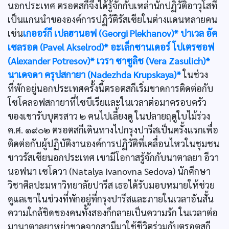
นอกประเทศ ตรอตสกีจึงได้รู้จักกับเหล่านักปฏิวัติอาวุโสที่
เป็นแกนนำขององค์การปฏิวัติรัสเซียในต่างแดนหลายคน
เช่น
เกออร์กี เปลฮานอฟ (Georgi Plekhanov)*
ปาเวล อัค
เซลรอด (Pavel Akselrod)*
อะเล็กซานเดอร์ โปเตรซอฟ
(Alexander Potresov)*
เวรา ซาซูลิช (Vera Zasulich)*
นาเดจดา ครุปสกายา (Nadezhda Krupskaya)*
ในช่วง
ที่พักอยู่นอกประเทศครั้งนี้ตรอตสกีเริ่มขาดการติดต่อกับ
โซโคลอฟสกายาที่ไซบีเรียและในเวลาต่อมาครอบครัว
ของเขารับบุตรสาว ๒ คนไปเลี้ยงดู ในปลายฤดูใบไม้ร่วง
ค.ศ. ๑๙๐๒ ตรอตสกีเดินทางไปกรุงปารีสเป็นครั้งแรกเพื่อ
ติดต่อกับผู้ปฏิบัติงานองค์การปฏิวัติที่เคลื่อนไหวในชุมชน
ชาวรัสเซียนอกประเทศ เขามีโอกาสรู้จักกับนาตาลยา อีวา
นอฟนา เซโดวา (Natalya Ivanovna Sedova) นักศึกษา
วิชาศิลปะมหาวิทยาลัยปารีส เธอได้รับมอบหมายให้ช่วย
ดูแลเขาในช่วงที่พักอยู่ที่กรุงปารีสและภายในเวลาอันสั้น
ความใกล้ชิดของคนทั้งสองก็กลายเป็นความรัก ในเวลาต่อ
มานาตาลยาหย่าขาดจากสามีมาใช้ชีวิตร่วมกับตรอตสกี