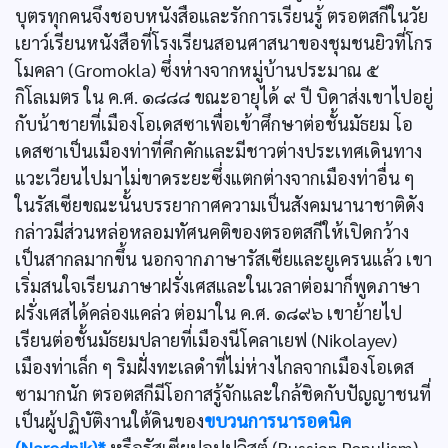
บุตรทุกคนจึงชอบหนังสือและรักการเรียนรู้ ตรอตสกีในวัย
เยาว์เรียนหนังสือที่โรงเรียนสอนศาสนาของชุมชนยิวที่โกร
โมคลา (Gromokla) ซึ่งห่างจากหมู่บ้านประมาณ ๕
กิโลเมตร ใน ค.ศ. ๑๘๘๘ ขณะอายุได้ ๙ ปี บิดาส่งเขาไปอยู่
กับน้าชายที่เมืองโอเดสซาเพื่อเข้าศึกษาต่อชั้นมัธยม โอ
เดสซาเป็นเมืองท่าที่คึกคักและมีชาวต่างประเทศเดินทาง
แวะเวียนไปมาไม่ขาดระยะซึ่งแตกต่างจากเมืองท่าอื่น ๆ
ในรัสเซียขณะนั้นบรรยากาศความเป็นสังคมนานาชาติดัง
กล่าวมีส่วนหล่อหลอมทัศนคติของตรอตสกีให้เปิดกว้าง
เป็นสากลมากขึ้น นอกจากภาษารัสเซียและยูเครนแล้ว เขา
เริ่มสนใจเรียนภาษาฝรั่งเศสและในเวลาต่อมาก็พูดภาษา
ฝรั่งเศสได้คล่องแคล่ว ต่อมาใน ค.ศ. ๑๘๙๖ เขาย้ายไป
เรียนต่อชั้นมัธยมปลายที่เมืองนีโคลาเยฟ (Nikolayev)
เมืองท่าเล็ก ๆ ริมฝั่งทะเลดำที่ไม่ห่างไกลจากเมืองโอเดส
ซามากนัก ตรอตสกีมีโอกาสรู้จักและใกล้ชิดกับปัญญาชนที่
เป็นผู้ปฏิบัติงานใต้ดินของ
ขบวนการนารอดนิค
(Narodnik)*
หรือรัสเซียปอปปูลิสต์ (Russian Populism)