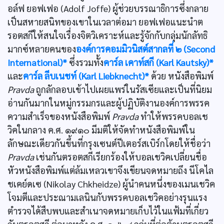
อล์ฟ ยอฟเฟอ (Adolf Joffe) ผู้ช่วยบรรณาธิการซึ่งกลาย
เป็นสหายสนิทของเขาในเวลาต่อมา ยอฟเฟอแนะนำต
รอตสกีให้สนใจเรื่องจิตวิเคราะห์และรู้จักกับกลุ่มนักลัทธิ
มากซ์หลายคนของ
องค์การคอมมิวนิสต์สากลที่ ๒ (Second
International)*
ซึ่งรวมทั้ง
คาร์ล เคาท์สกี (Karl Kautsky)*
และ
คาร์ล ลีบเนชท์ (Karl Liebknecht)*
ด้วย หนังสือพิมพ์
Pravda
ถูกลักลอบเข้าไปเผยแพร่ในรัสเซียและเป็นที่นิยม
อ่านกันมากในหมู่กรรมกรและผู้ปฏิบัติงานองค์การพรรค
ความสำเร็จของหนังสือพิมพ์
Pravda
ทำให้พรรคบอลเช
วิคในกลาง ค.ศ. ๑๙๑๐ มีมติให้จัดทำหนังสือพิมพ์ใน
ลักษณะเดียวกันขึ้นที่กรุงเซนต์ปีเตอร์สเบิร์กโดยให้ชื่อว่า
Pravda
เช่นกันตรอตสกีเรียกร้องให้บอลเชวิคเปลี่ยนชื่อ
หัวหนังสือพิมพ์แต่ล้มเหลวเขาจึงเขียนจดหมายถึง นีโคไล
ชเคย์ดเซ (Nikolay Chkheidze) ผู้นำคนหนึ่งของเมนเชวิค
โจมตีและประณามเลนินกับพรรคบอลเชวิคอย่างรุนแรง
ตำรวจได้สืบพบและสำเนาจดหมายเก็บไว้ในแฟ้มที่เกี่ยว