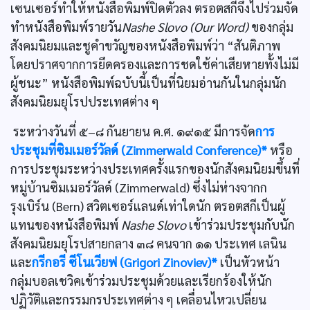
เซนเซอร์ทำให้หนังสือพิมพ์ปิดตัวลง ตรอตสกีจึงไปร่วมจัด
ทำหนังสือพิมพ์รายวัน
Nashe Slovo (Our Word)
ของกลุ่ม
สังคมนิยมและชูคำขวัญของหนังสือพิมพ์ว่า “สันติภาพ
โดยปราศจากการยึดครองและการชดใช้ค่าเสียหายทั้งไม่มี
ผู้ชนะ” หนังสือพิมพ์ฉบับนี้เป็นที่นิยมอ่านกันในกลุ่มนัก
สังคมนิยมยุโรปประเทศต่าง ๆ
ระหว่างวันที่ ๕–๘ กันยายน ค.ศ. ๑๙๑๕ มีการจัด
การ
ประชุมที่ซิมเมอร์วัลด์ (Zimmerwald Conference)*
หรือ
การประชุมระหว่างประเทศครั้งแรกของนักสังคมนิยมขึ้นที่
หมู่บ้านซิมเมอร์วัลด์ (Zimmerwald) ซึ่งไม่ห่างจากก
รุงเบิร์น (Bern) สวิตเซอร์แลนด์เท่าใดนัก ตรอตสกีเป็นผู้
แทนของหนังสือพิมพ์
Nashe Slovo
เข้าร่วมประชุมกับนัก
สังคมนิยมยุโรปสายกลาง ๓๘ คนจาก ๑๑ ประเทศ เลนิน
และ
กรีกอรี ซีโนเวียฟ (Grigori Zinoviev)*
เป็นหัวหน้า
กลุ่มบอลเชวิคเข้าร่วมประชุมด้วยและเรียกร้องให้นัก
ปฏิวัติและกรรมกรประเทศต่าง ๆ เคลื่อนไหวเปลี่ยน