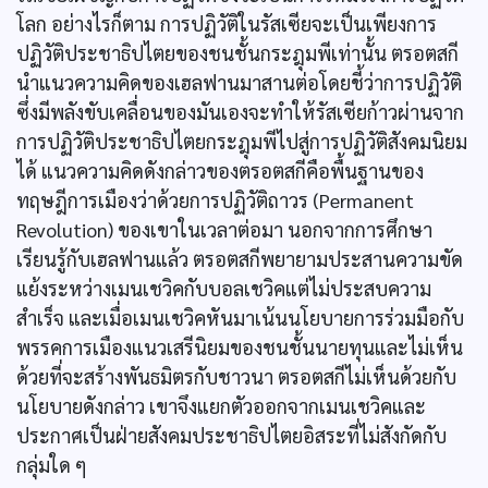
โลก อย่างไรก็ตาม การปฏิวัติในรัสเซียจะเป็นเพียงการ
ปฏิวัติประชาธิปไตยของชนชั้นกระฎุมพีเท่านั้น ตรอตสกี
นำแนวความคิดของเฮลฟานมาสานต่อโดยชี้ว่าการปฏิวัติ
ซึ่งมีพลังขับเคลื่อนของมันเองจะทำให้รัสเซียก้าวผ่านจาก
การปฏิวัติประชาธิปไตยกระฎุมพีไปสู่การปฏิวัติสังคมนิยม
ได้ แนวความคิดดังกล่าวของตรอตสกีคือพื้นฐานของ
ทฤษฎีการเมืองว่าด้วยการปฏิวัติถาวร (Permanent
Revolution) ของเขาในเวลาต่อมา นอกจากการศึกษา
เรียนรู้กับเฮลฟานแล้ว ตรอตสกีพยายามประสานความขัด
แย้งระหว่างเมนเชวิคกับบอลเชวิคแต่ไม่ประสบความ
สำเร็จ และเมื่อเมนเชวิคหันมาเน้นนโยบายการร่วมมือกับ
พรรคการเมืองแนวเสรีนิยมของชนชั้นนายทุนและไม่เห็น
ด้วยที่จะสร้างพันธมิตรกับชาวนา ตรอตสกีไม่เห็นด้วยกับ
นโยบายดังกล่าว เขาจึงแยกตัวออกจากเมนเชวิคและ
ประกาศเป็นฝ่ายสังคมประชาธิปไตยอิสระที่ไม่สังกัดกับ
กลุ่มใด ๆ