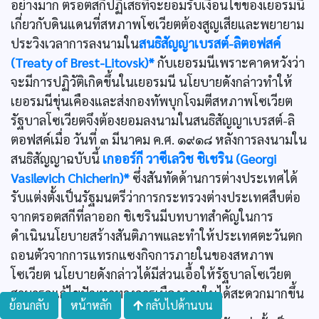
อย่างมาก ตรอตสกีปฏิเสธที่จะยอมรับเงื่อนไขของเยอรมนี
เกี่ยวกับดินแดนที่สหภาพโซเวียตต้องสูญเสียและพยายาม
ประวิงเวลาการลงนามใน
สนธิสัญญาเบรสต์-ลิตอฟสค์
(Treaty of Brest-Litovsk)*
กับเยอรมนีเพราะคาดหวังว่า
จะมีการปฏิวัติเกิดขึ้นในเยอรมนี นโยบายดังกล่าวทำให้
เยอรมนีขุ่นเคืองและส่งกองทัพบุกโจมตีสหภาพโซเวียต
รัฐบาลโซเวียตจึงต้องยอมลงนามในสนธิสัญญาเบรสต์-ลิ
ตอฟสค์เมื่อ วันที่ ๓ มีนาคม ค.ศ. ๑๙๑๘ หลังการลงนามใน
สนธิสัญญาฉบับนี้
เกออร์กี วาซีเลวิช ชิเชริน (Georgi
Vasilevich Chicherin)*
ซึ่งสันทัดด้านการต่างประเทศได้
รับแต่งตั้งเป็นรัฐมนตรีว่าการกระทรวงต่างประเทศสืบต่อ
จากตรอตสกีที่ลาออก ชิเชรินมีบทบาทสำคัญในการ
ดำเนินนโยบายสร้างสันติภาพและทำให้ประเทศตะวันตก
ถอนตัวจากการแทรกแซงกิจการภายในของสหภาพ
โซเวียต นโยบายดังกล่าวได้มีส่วนเอื้อให้รัฐบาลโซเวียต
สามารถแก้ไขปัญหาทางการเมืองภายในได้สะดวกมากขึ้น
ย้อนกลับ
หน้าหลัก
กลับไปด้านบน