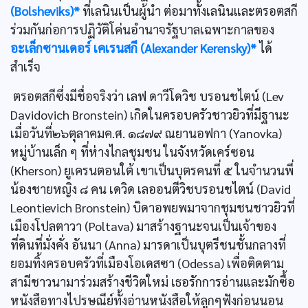
(Bolsheviks)*
ที่เลนินเป็นผู้นำ ต่อมาทั้งเลนินและตรอตสกี
ร่วมกันก่อการปฏิวัติโค่นอำนาจรัฐบาลเฉพาะกาลของ
อะเล็กซานเดอร์ เคเรนสกี (Alexander Kerensky)*
ได้
สำเร็จ
ตรอตสกีซึ่งมีชื่อจริงว่า เลฟ ดาวีโดวิช บรอนชไตน์ (Lev
Davidovich Bronstein) เกิดในครอบครัวชาวยิวที่มีฐานะ
เมื่อวันที่๒๖ตุลาคมค.ศ. ๑๘๗๙ ณยานอฟกา (Yanovka)
หมู่บ้านเล็ก ๆ ที่ห่างไกลชุมชน ในจังหวัดเคร์ซอน
(Kherson) ยูเครนตอนใต้ เขาเป็นบุตรคนที่ ๕ ในจำนวนพี่
น้องชายหญิง ๘ คน เดวิด เลออนตีวิชบรอนชไตน์ (David
Leontievich Bronstein) บิดาอพยพมาจากชุมชนชาวยิวที่
เมืองโปลตาวา (Poltava) มาสร้างฐานะจนเป็นเจ้าของ
ที่ดินที่มั่งคั่ง อันนา (Anna) มารดาเป็นบุตรีชนชั้นกลางที่
ยอมทิ้งครอบครัวที่เมืองโอเดสซา (Odessa) เพื่อติดตาม
สามีชาวนามาร่วมสร้างชีวิตใหม่ เธอรักการอ่านและมักซื้อ
หนังสือทางไปรษณีย์ทั้งอ่านหนังสือให้ลูกๆฟังก่อนนอน