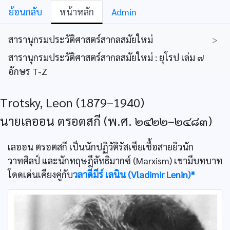
ย้อนกลับ
หน้าหลัก
Admin
สารานุกรมประวัติศาสตร์สากลสมัยใหม่
>
สารานุกรมประวัติศาสตร์สากลสมัยใหม่ : ยุโรป เล่ม ๗
อักษร T-Z
Trotsky, Leon (1879–1940)
นายเลออน ตรอตสกี (พ.ศ. ๒๔๒๒–๒๔๘๓)
เลออน ตรอตสกี เป็นนักปฏิวัติรัสเซียเชื้อสายยิวนัก
วาทศิลป์ และนักทฤษฎีลัทธิมากซ์ (Marxism) เขามีบทบาท
โดดเด่นเคียงคู่กับ
วลาดีมีร์ เลนิน (Vladimir Lenin)*