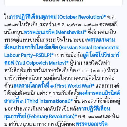
ใน
การปฏิวัติเดือนตุลาคม (October Revolution)*
ค.ศ.
๑๙๑๗ ในรัสเซีย ระหว่าง ค.ศ. ๑๙๐๓–๑๙๑๒ ตรอตสกี
สนับสนุน
พรรคเมนเชวิค (Mensheviks)*
ซึ่งอ้างตนเป็น
พรรคผู้แทนชนชั้นกรรมาชีพในนามของ
พรรคแรงงาน
สังคมประชาธิปไตยรัสเซีย (Russian Social Democratic
Labour Party–RSDLP)*
เขาร่วมมือกับ
ยูลี โอซิโปวิช มาร์
ตอฟ (Yuli Osipovich Martov)*
ผู้นำเมนเชวิคจัดทำ
หนังสือพิมพ์รายวันภาษารัสเซียชื่อ Golos (Voice) ที่กรุง
ปารีสเพื่อดำเนินการเคลื่อนไหวทางความคิดในการต่อ
ต้าน
สงครามโลกครั้งที่ ๑ (First World War)*
และรณรงค์
ให้กลุ่มสังคมนิยมต่าง ๆ ร่วมกันจัดตั้ง
องค์การคอมมิวนิสต์
สากลที่ ๓ (Third International)*
ขึ้น ตรอตสกีซึ่งลี้ภัยอยู่
นอกประเทศเดินทางกลับรัสเซียหลัง
การปฏิวัติเดือน
กุมภาพันธ์ (February Revolution)*
ค.ศ. ๑๙๑๗ และหัน
มาสนับสนุนแนวทางการปฏิวัติของ
พรรคบอลเชวิค