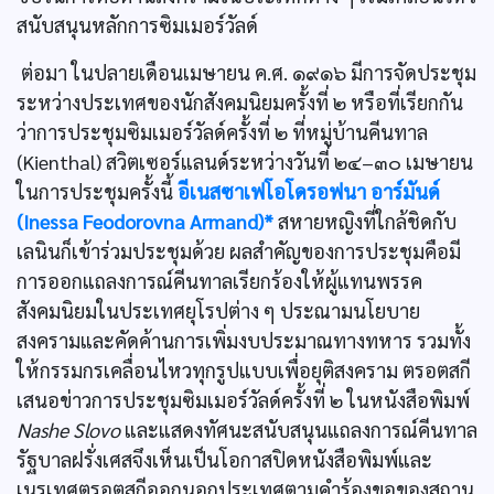
สนับสนุนหลักการซิมเมอร์วัลด์
ต่อมา ในปลายเดือนเมษายน ค.ศ. ๑๙๑๖ มีการจัดประชุม
ระหว่างประเทศของนักสังคมนิยมครั้งที่ ๒ หรือที่เรียกกัน
ว่าการประชุมซิมเมอร์วัลด์ครั้งที่ ๒ ที่หมู่บ้านคีนทาล
(Kienthal) สวิตเซอร์แลนด์ระหว่างวันที่ ๒๔–๓๐ เมษายน
ในการประชุมครั้งนี้
อีเนสซาเฟโอโดรอฟนา อาร์มันด์
(Inessa Feodorovna Armand)*
สหายหญิงที่ใกล้ชิดกับ
เลนินก็เข้าร่วมประชุมด้วย ผลสำคัญของการประชุมคือมี
การออกแถลงการณ์คีนทาลเรียกร้องให้ผู้แทนพรรค
สังคมนิยมในประเทศยุโรปต่าง ๆ ประณามนโยบาย
สงครามและคัดค้านการเพิ่มงบประมาณทางทหาร รวมทั้ง
ให้กรรมกรเคลื่อนไหวทุกรูปแบบเพื่อยุติสงคราม ตรอตสกี
เสนอข่าวการประชุมซิมเมอร์วัลด์ครั้งที่ ๒ ในหนังสือพิมพ์
Nashe Slovo
และแสดงทัศนะสนับสนุนแถลงการณ์คีนทาล
รัฐบาลฝรั่งเศสจึงเห็นเป็นโอกาสปิดหนังสือพิมพ์และ
เนรเทศตรอตสกีออกนอกประเทศตามคำร้องขอของสถาน