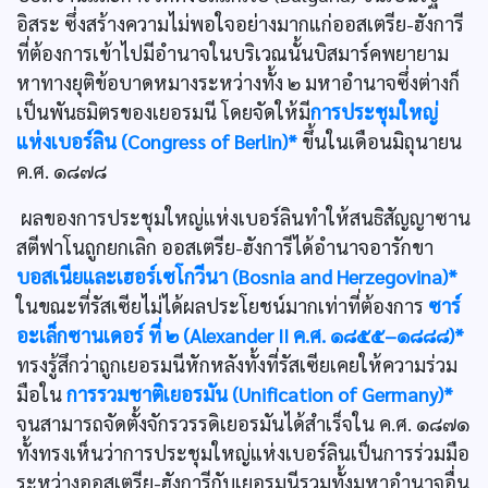
อิสระ ซึ่งสร้างความไม่พอใจอย่างมากแก่ออสเตรีย-ฮังการี
ที่ต้องการเข้าไปมีอำนาจในบริเวณนั้นบิสมาร์คพยายาม
หาทางยุติข้อบาดหมางระหว่างทั้ง ๒ มหาอำนาจซึ่งต่างก็
เป็นพันธมิตรของเยอรมนี โดยจัดให้มี
การประชุมใหญ่
แห่งเบอร์ลิน (Congress of Berlin)*
ขึ้นในเดือนมิถุนายน
ค.ศ. ๑๘๗๘
ผลของการประชุมใหญ่แห่งเบอร์ลินทำให้สนธิสัญญาซาน
สตีฟาโนถูกยกเลิก ออสเตรีย-ฮังการีได้อำนาจอารักขา
บอสเนียและเฮอร์เซโกวีนา (Bosnia and Herzegovina)*
ในขณะที่รัสเซียไม่ได้ผลประโยชน์มากเท่าที่ต้องการ
ซาร์
อะเล็กซานเดอร์ ที่ ๒ (Alexander II ค.ศ. ๑๘๕๕–๑๘๘๘)*
ทรงรู้สึกว่าถูกเยอรมนีหักหลังทั้งที่รัสเซียเคยให้ความร่วม
มือใน
การรวมชาติเยอรมัน (Unification of Germany)*
จนสามารถจัดตั้งจักรวรรดิเยอรมันได้สำเร็จใน ค.ศ. ๑๘๗๑
ทั้งทรงเห็นว่าการประชุมใหญ่แห่งเบอร์ลินเป็นการร่วมมือ
ระหว่างออสเตรีย-ฮังการีกับเยอรมนีรวมทั้งมหาอำนาจอื่น