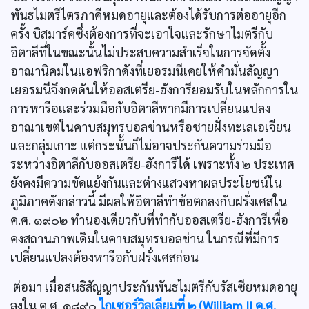
พันธไมตรีไตรภาคีหมดอายุและต้องได้รับการต่ออายุอีก
ครั้ง บิสมาร์คซึ่งต้องการที่จะเอาใจและรักษาไมตรีกับ
อิตาลีที่ในขณะนั้นไม่ประสบความสำเร็จในการจัดตั้ง
อาณานิคมในแอฟริกาดังที่เยอรมนีเคยให้คำมั่นสัญญา
เยอรมนีจึงกดดันให้ออสเตรีย-ฮังการียอมรับในหลักการใน
การหารือและร่วมมือกับอิตาลีหากมีการเปลี่ยนแปลง
อาณาเขตในคาบสมุทรบอลข่านหรือชายฝั่งทะเลเอเจียน
และกลุ่มเกาะ แต่กระนั้นก็ไม่อาจประกันความร่วมมือ
ระหว่างอิตาลีกับออสเตรีย-ฮังการีได้ เพราะทั้ง ๒ ประเทศ
ยังคงมีความขัดแย้งกันและต่างแสวงหาผลประโยชน์ใน
ภูมิภาคดังกล่าวนี้ มีผลให้อิตาลีทำข้อตกลงกับฝรั่งเศสใน
ค.ศ. ๑๙๐๒ ทำนองเดียวกับที่ทำกับออสเตรีย-ฮังการีเพื่อ
คงสถานภาพเดิมในคาบสมุทรบอลข่าน ในกรณีที่มีการ
เปลี่ยนแปลงต้องหารือกับฝรั่งเศสก่อน
ต่อมา เมื่อสนธิสัญญาประกันพันธไมตรีกับรัสเซียหมดอายุ
ลงใน ค.ศ. ๑๘๙๐
ไกเซอร์วิลเลียมที่ ๒ (William II ค.ศ.