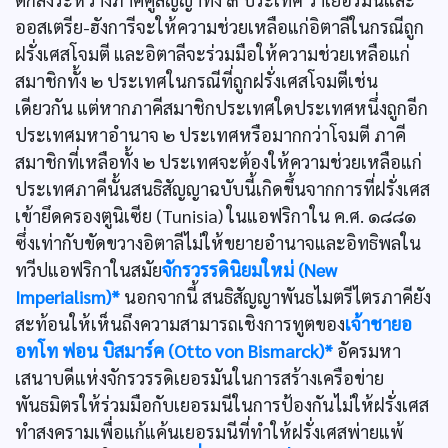
ออสเตรีย-ฮังการีจะให้ความช่วยเหลือแก่อิตาลีในกรณีถูก
ฝรั่งเศสโจมตี และอิตาลีจะร่วมมือให้ความช่วยเหลือแก่
สมาชิกทั้ง ๒ ประเทศในกรณีที่ถูกฝรั่งเศสโจมตีเช่น
เดียวกัน แต่หากภาคีสมาชิกประเทศใดประเทศหนึ่งถูกอีก
ประเทศมหาอำนาจ ๒ ประเทศหรือมากกว่าโจมตี ภาคี
สมาชิกที่เหลือทั้ง ๒ ประเทศจะต้องให้ความช่วยเหลือแก่
ประเทศภาคีนั้นสนธิสัญญาฉบับนี้เกิดขึ้นจากการที่ฝรั่งเศส
เข้ายึดครองตูนิเซีย (Tunisia) ในแอฟริกาใน ค.ศ. ๑๘๘๑
ซึ่งเท่ากับขัดขวางอิตาลีไม่ให้ขยายอำนาจและอิทธิพลใน
ทวีปแอฟริกาในสมัย
จักรวรรดินิยมใหม่ (New
Imperialism)*
นอกจากนี้ สนธิสัญญาพันธไมตรีไตรภาคียัง
สะท้อนให้เห็นถึงความสามารถเชิงการทูตของ
เจ้าชายอ
อทโท ฟอน บิสมาร์ค (Otto von Bismarck)*
อัครมหา
เสนาบดีแห่งจักรวรรดิเยอรมันในการสร้างเครือข่าย
พันธมิตรให้ร่วมมือกับเยอรมนีในการป้องกันไม่ให้ฝรั่งเศส
ทำสงครามเพื่อแก้แค้นเยอรมนีที่ทำให้ฝรั่งเศสพ่ายแพ้