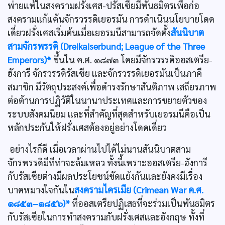
พ่ายแพ้ในสงครามฝรั่งเศส-ปรัสเซียมีพันธมิตรเพื่อก่อ
สงครามแก้แค้นจักรวรรดิเยอรมัน การดำเนินนโยบายโดด
เดี่ยวฝรั่งเศสเริ่มต้นเมื่อเยอรมนีสามารถจัดตั้ง
สันนิบาต
สามจักรพรรดิ (Dreikaiserbund; League of the Three
Emperors)*
ขึ้นใน ค.ศ. ๑๘๗๓ โดยมีจักรวรรดิออสเตรีย-
ฮังการี จักรวรรดิรัสเซีย และจักรวรรดิเยอรมันเป็นภาคี
สมาชิก มีวัตถุประสงค์เพื่อดำรงรักษาสันติภาพ เสถียรภาพ
ต่อต้านการปฏิวัติในนานาประเทศและการขยายตัวของ
ระบบสังคมนิยม และที่สำคัญที่สุดสำหรับเยอรมนีคือเป็น
หลักประกันให้ฝรั่งเศสต้องอยู่อย่างโดดเดี่ยว
อย่างไรก็ดี เมื่อเวลาผ่านไปได้ไม่นานสันนิบาตสาม
จักรพรรดิมีทีท่าจะล้มเหลว ทั้งนี้เพราะออสเตรีย-ฮังการี
กับรัสเซียต่างมีผลประโยชน์ขัดแย้งกันและยังคงมีเรื่อง
บาดหมางใจกันใน
สงครามไครเมีย (Crimean War ค.ศ.
๑๘๕๓–๑๘๕๖)*
ที่ออสเตรียปฏิเสธที่จะร่วมเป็นพันธมิตร
กับรัสเซียในการทำสงครามกับฝรั่งเศสและอังกฤษ ทั้งที่