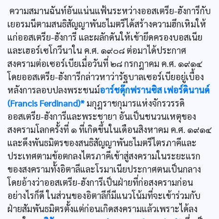
ความสมานฉันท์อันแน่นแฟ้นระหว่างออสเตรีย-ฮังการีกับ
เยอรมนีตามสนธิสัญญาพันธไมตรีได้สร้างความฮึกเหิมให้
แก่ออสเตรีย-ฮังการี และผลักดันให้เข้ายึดครองบอสเนีย
และเฮอร์เซโกวีนาใน ค.ศ. ๑๙๐๘ ต่อมาได้ประกาศ
สงครามต่อเซอร์เบียเมื่อวันที่ ๒๘ กรกฎาคม ค.ศ. ๑๙๑๔
โดยออสเตรีย-ฮังการีกล่าวหาว่ารัฐบาลเซอร์เบียอยู่เบื้อง
หลังการลอบปลงพระชนม์
อาร์ชดุ๊กฟรานซิส เฟอร์ดินานด์
(Francis Ferdinand)*
มกุฎราชกุมารแห่งจักรวรรดิ
ออสเตรีย-ฮังการีและพระชายา อันเป็นชนวนเหตุของ
สงครามโลกครั้งที่ ๑ ที่เกิดขึ้นในเดือนสิงหาคม ค.ศ. ๑๙๑๔
และดึงพันธมิตรของสนธิสัญญาพันธไมตรีไตรภาคีและ
ประเทศตามข้อตกลงไตรภาคีเข้าสู่สงครามในระยะแรก
ของสงครามทั้งอิตาลีและโรมาเนียประกาศตนเป็นกลาง
โดยอ้างว่าออสเตรีย-ฮังการีเป็นฝ่ายที่ก่อสงครามก่อน
อย่างไรก็ดี ในส่วนของอิตาลีก็มีแนวโน้มที่จะเข้าร่วมกับ
ฝ่ายสัมพันธมิตรตั้งแต่ก่อนเกิดสงครามแล้วเพราะได้ลง