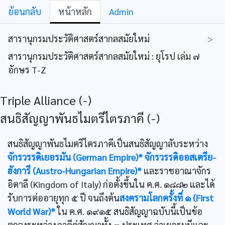
ย้อนกลับ
หน้าหลัก
Admin
สารานุกรมประวัติศาสตร์สากลสมัยใหม่
>
สารานุกรมประวัติศาสตร์สากลสมัยใหม่ : ยุโรป เล่ม ๗
อักษร T-Z
Triple Alliance (-)
สนธิสัญญาพันธไมตรีไตรภาคี (-)
สนธิสัญญาพันธไมตรีไตรภาคีเป็นสนธิสัญญาลับระหว่าง
จักรวรรดิเยอรมัน (German Empire)*
จักรวรรดิออสเตรีย-
ฮังการี (Austro-Hungarian Empire)*
และราชอาณาจักร
อิตาลี (Kingdom of Italy) ก่อตั้งขึ้นใน ค.ศ. ๑๘๘๒ และได้
รับการต่ออายุทุก ๕ ปี จนถึงต้น
สงครามโลกครั้งที่ ๑ (First
World War)*
ใน ค.ศ. ๑๙๑๕ สนธิสัญญาฉบับนี้เป็นข้อ
ตกลงระหว่างภาคีคู่สัญญาทั้ง ๓ ประเทศ ว่าเยอรมนีและ