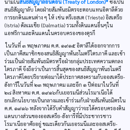
นามใน
สนธิสัญญาลอนดอน (Treaty of London)*
ซึ่งเป็น
สนธิสัญญาลับ โดยฝ่ายสัมพันธมิตรจะตอบแทนอิตาลีด้วย
การยกดินแดนต่าง ๆ ให้ เช่น ตรีเอสเต (Trieste) อิสเตรีย
(Istria) ดัลเมเชีย (Dalmatia) รวมทั้งดินแดนอื่นๆใน
แอฟริกาและดินแดนในครอบครองของตุรกี
ในวันที่ ๓ พฤษภาคม ค.ศ. ๑๙๑๕ อิตาลีได้ออกจากการ
เป็นภาคีสมาชิกของสนธิสัญญาพันธไมตรีไตรภาคี และเข้า
ร่วมเป็นฝ่ายสัมพันธมิตรหรือฝ่ายกลุ่มประเทศความตกลง
ไตรภาคี จึงถือว่าเป็นการสิ้นสุดของสนธิสัญญาพันธไมตรี
ไตรภาคีโดยปริยายต่อมาได้ประกาศสงครามกับออสเตรีย-
ฮังการีในวันที่ ๒๓ พฤษภาคม และอีก ๑ ปีต่อมาในวันที่
๒๘ สิงหาคม ค.ศ. ๑๙๑๖กับเยอรมนีส่วนโรมาเนียได้
ยกเลิกนโยบายเป็นกลางและเข้าร่วมกับฝ่ายสัมพันธมิตรใน
ค.ศ. ๑๙๑๖ หลังจากได้รับคำสัญญาว่าจะได้ครอบครองดิน
แดนบางส่วนของออสเตรีย-ฮังการีที่มีประชากรชาว
โรมาเนียอาศัยอยู่ ขณะเดียวกันเยอรมนีและออสเตรีย-