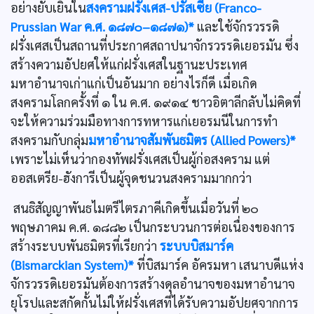
อย่างยับเยินใน
สงครามฝรั่งเศส-ปรัสเซีย (Franco-
Prussian War ค.ศ. ๑๘๗๐–๑๘๗๑)*
และใช้จักรวรรดิ
ฝรั่งเศสเป็นสถานที่ประกาศสถาปนาจักรวรรดิเยอรมัน ซึ่ง
สร้างความอัปยศให้แก่ฝรั่งเศสในฐานะประเทศ
มหาอำนาจเก่าแก่เป็นอันมาก อย่างไรก็ดี เมื่อเกิด
สงครามโลกครั้งที่ ๑ ใน ค.ศ. ๑๙๑๔ ชาวอิตาลีกลับไม่คิดที่
จะให้ความร่วมมือทางการทหารแก่เยอรมนีในการทำ
สงครามกับกลุ่ม
มหาอำนาจสัมพันธมิตร (Allied Powers)*
เพราะไม่เห็นว่ากองทัพฝรั่งเศสเป็นผู้ก่อสงคราม แต่
ออสเตรีย-ฮังการีเป็นผู้จุดชนวนสงครามมากกว่า
สนธิสัญญาพันธไมตรีไตรภาคีเกิดขึ้นเมื่อวันที่ ๒๐
พฤษภาคม ค.ศ. ๑๘๘๒ เป็นกระบวนการต่อเนื่องของการ
สร้างระบบพันธมิตรที่เรียกว่า
ระบบบิสมาร์ค
(Bismarckian System)*
ที่บิสมาร์ค อัครมหา เสนาบดีแห่ง
จักรวรรดิเยอรมันต้องการสร้างดุลอำนาจของมหาอำนาจ
ยุโรปและสกัดกั้นไม่ให้ฝรั่งเศสที่ได้รับความอัปยศจากการ