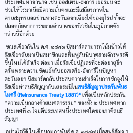
ประเทศมหาอำนาจ เช่น ออสเตรีย-ฮังการี เยอรมนี จะ
ช่วยให้โรมาเนียมีความมั่นคงและมีเสถียรภาพใน
คาบสมุทรบอลข่านทางตะวันออกเฉียงใต้ของยุโรป ทั้งจะ
ปลอดภัยจากการขยายอำนาจของรัสเซียในภูมิภาคดัง
กล่าวนี้อีกด้วย
ขณะเดียวกันใน ค.ศ. ๑๘๘๑ บิสมาร์คสามารถโน้มน้าวให้
รัสเซียกลับมาเป็นสมาชิกและฟื้นฟูสันนิบาตสามจักรพรรดิ
ขึ้นใหม่ได้สำเร็จ ต่อมา เมื่อรัสเซียปฏิเสธที่จะต่ออายุอีก
ครั้งเพราะความขัดแย้งกับออสเตรีย-ฮังการีในปัญหา
ตะวันออก บิสมาร์คกลับประสบความสำเร็จในการชักจูงให้
รัสเซียทำสนธิสัญญากับเยอรมนีใน
สนธิสัญญาประกันพันธ
ไมตรี (Reinsurance Treaty 1887)*
เพื่อเป็นหลักประกัน
“ความเป็นกลางด้วยเมตตาธรรม” ของทั้ง ๒ ประเทศหาก
ประเทศที่ ๓ โจมตีประเทศหนึ่งประเทศใดของภาคีสนธิ
สัญญา
อย่างไรก็ดี ในเดือนกุมภาพันธ์ ค.ศ. ๑๘๘๗ เมื่อสนธิสัญญา