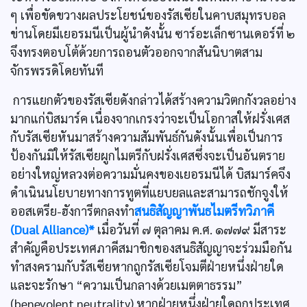
ๆ เพื่อขัดขวางผลประโยชน์ของรัสเซียในคาบสมุทรบอล
ข่านโดยมีเยอรมนีเป็นผู้นำดังนั้น ซาร์อะเล็กซานเดอร์ที่ ๒
จึงทรงตอบโต้ด้วยการถอนตัวออกจากสันนิบาตสาม
จักรพรรดิโดยทันที
การแยกตัวของรัสเซียดังกล่าวได้สร้างความวิตกกังวลอย่าง
มากแก่บิสมาร์ค เนื่องจากเกรงว่าจะเป็นโอกาสให้ฝรั่งเศส
กับรัสเซียหันมาสร้างความสัมพันธ์กันดังนั้นเพื่อเป็นการ
ป้องกันมิให้รัสเซียผูกไมตรีกับฝรั่งเศสซึ่งจะเป็นอันตราย
อย่างใหญ่หลวงต่อความมั่นคงของเยอรมนีได้ บิสมาร์คจึง
ดำเนินนโยบายทางการทูตที่แยบยลและสามารถชักจูงให้
ออสเตรีย-ฮังการีตกลงทำ
สนธิสัญญาพันธไมตรีทวิภาคี
(Dual Alliance)*
เมื่อวันที่ ๗ ตุลาคม ค.ศ. ๑๗๗๙ มีสาระ
สำคัญคือประเทศภาคีสมาชิกของสนธิสัญญาจะร่วมมือกัน
ทำสงครามกับรัสเซียหากถูกรัสเซียโจมตีฝ่ายหนึ่งฝ่ายใด
และจะรักษา “ความเป็นกลางด้วยเมตตาธรรม”
(benevolent neutrality) หากฝ่ายหนึ่งฝ่ายใดถูกประเทศ