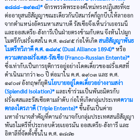
๑๘๘๘–๑๙๑๘)*
จักรพรรดิพระองค์ใหม่ทรงปฏิเสธที่จะ
ต่ออายุสนธิสัญญาขณะเดียวกันบิสมาร์คก็ถูกบีบให้ลาออก
จากตำแหน่งอัครมหาเสนาบดี รัสเซียจึงเห็นว่าเยอรมนี
และออสเตรีย-ฮังการีเป็นฝ่ายตรงข้ามกับตน จึงหันไปผูก
ไมตรีกับฝรั่งเศสใน ค.ศ. ๑๘๙๕ ก่อให้เกิด
สนธิสัญญาพันธ
ไมตรีทวิภาคี ค.ศ. ๑๘๙๔ (Dual Alliance 1894)*
หรือ
ความตกลงฝรั่งเศส-รัสเซีย (Franco-Russian Entente)*
ซึ่งเท่ากับเป็นการยุติการอยู่อย่างโดดเดี่ยวของฝรั่งเศสที่
ดำเนินมากว่า ๒๐ ปี ต่อมาใน ค.ศ. ๑๙๐๓ และ ค.ศ.
๑๙๐๗ อังกฤษก็ยุติ
นโยบายอยู่โดดเดี่ยวอย่างงามสง่า
(Splendid Isolation)*
และเข้าร่วมเป็นพันธมิตรกับ
ฝรั่งเศสและรัสเซียตามลำดับ ก่อให้เกิดกลุ่มประเทศ
ความ
ตกลงไตรภาคี (Triple Entente)*
ขึ้นอันเป็นค่าย
มหาอำนาจสำคัญที่คานอำนาจกับกลุ่มประเทศสนธิสัญญา
พันธไมตรีที่ประกอบด้วยเยอรมัน ออสเตรีย-ฮังการี และ
อิตาลีที่จัดตั้งขึ้นใน ค.ศ. ๑๘๘๒