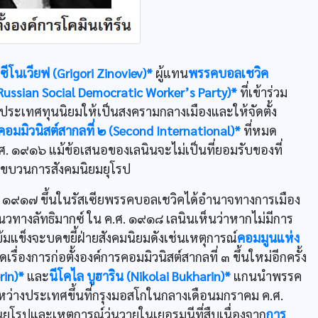
 ซีโนเวียฟ (Grigori Zinoviev)*
ผู้แทน
พรรคบอลเชวิค
ussian Social Democratic Worker’s Party)*
ที่เข้าร่วม
ประเทศทุนนิยมให้เป็นสงครามกลางเมืองและให้จัดตั้ง
คอมมิวนิสต์สากลที่ ๒ (Second International)*
ที่หมด
 ๑๙๑๖ แม้ข้อเสนอของเลนินจะไม่เป็นที่ยอมรับของที่
ในขบวนการสังคมนิยมยุโรป
 ๑๙๑๗ ขึ้นในรัสเซียพรรคบอลเชวิคได้อำนาจทางการเมือง
ทางลัทธิมากซ์ ใน ค.ศ. ๑๙๑๘ เลนินเห็นว่าหากไม่มีการ
ข้มแข็งจะบดขยี้ฝ่ายสังคมนิยมดังเช่นเหตุการณ์
คอมมูนแห่ง
ื่องการก่อตั้งองค์การคอมมิวนิสต์สากลที่ ๓ ขึ้นใหม่อีกครั้ง
rin)*
และ
นีโคไล บูฮาริน (Nikolai Bukharin)*
แกนนำพรรค
หว่างประเทศขึ้นที่กรุงมอสโกในกลางเดือนมกราคม ค.ศ.
รปและเหตุการณ์วุ่นวายในเยอรมนีที่สืบเนื่องจาก
การ