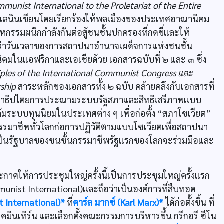
munist International to the Proletariat of the Entire
ลนินเขียนโดยเรียกร้องให้พลเมืองของประเทศอาณานิคม
รมผนึกกำลังกันต่อสู้ชนชั้นปกครองที่กดขี่และให้
นว่าวันเวลาของการสถาปนาอำนาจเผด็จการแห่งชนชั้น
ในแอฟริกาและเอเชียด้วย เอกสารฉบับที่ ๒ และ ๓ ซึ่ง
iples of the International Communist Congress และ
ship
สาระหลักของเอกสารทั้ง ๒ ฉบับ คล้ายคลึงกับเอกสารที่
ะชาธิปไตยการประณามระบบรัฐสภาและสิทธิเสรีภาพแบบ
ล้มระบบทุนนิยมในประเทศต่าง ๆ เพื่อก่อตั้ง “สภาโซเวียต”
รมาชีพทั่วโลกก่อการปฏิวัติตามแบบโซเวียตเพื่อสถาปนา
งเป็นรัฐบาลของชนชั้นกรรมาชีพรัฐแรกของโลกจะร่วมมือและ
ระกาศให้การประชุมใหญ่ครั้งนี้เป็นการประชุมใหญ่ครั้งแรก
unist International)และถือว่าเป็นองค์การที่สืบทอด
st International)*
ที่
คาร์ล มากซ์ (Karl Marx)*
ได้ก่อตั้งขึ้น ที่
โคมินเทิร์น และเลือกตั้งคณะกรรมการบริหารขึ้น กรีกอรี ซีโน