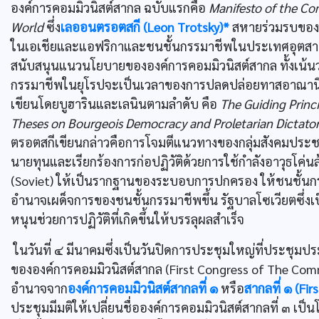
องค์การคอมมิวนิสต์สากล ฉบับแรกคือ
Manifesto of the Com
World
ซึ่ง
เลออนตรอตสกี (Leon Trotsky)*
สหายร่วมรบของเ
ในเอเชียและแอฟริกาและชนชั้นกรรมาชีพในประเทศอุตสาหกร
สนับสนุนแนวนโยบายขององค์การคอมมิวนิสต์สากล ทั้งเน้
กรรมาชีพในยุโรปจะเป็นเวลาของการปลดปล่อยทาสอาณานิคม
เขียนโดยบูฮารินและเลนินตามลำดับ คือ
The Guiding Princ
Theses on Bourgeois Democracy and Proletarian Dictator
ตรอตสกีเขียนกล่าวคือการโจมตีแนวทางของกลุ่มสังคมปร
นายทุนและเรียกร้องการก่อปฏิวัติด้วยการใช้กำลังอาวุธโค่น
(Soviet) ให้เป็นรากฐานของระบอบการปกครอง ให้ชนชั้นกร
อำนาจเผด็จการของชนชั้นกรรมาชีพขึ้น รัฐบาลโซเวียตซึ่
หนุนช่วยการปฏิวัติที่เกิดขึ้นให้บรรลุผลสำเร็จ
ในวันที่ ๔ มีนาคมซึ่งเป็นวันปิดการประชุมใหญ่ที่ประชุมป
ขององค์การคอมมิวนิสต์สากล (First Congress of The Comm
อำนาจจาก
องค์การคอมมิวนิสต์สากลที่ ๑
หรือ
สากลที่ ๑ (Fir
ประชุมมีมติให้เปลี่ยนชื่อองค์การคอมมิวนิสต์สากลที่ ๓ เป็น