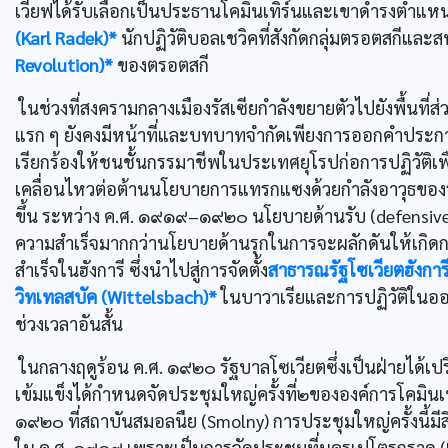
เวียฟได้รับเลือกเป็นประธานโคมินเทิร์นและเขาดำรงตำแหน่
(Karl Radek)*
นักปฏิวัติบอลเชวิคที่สังกัดกลุ่มตรอตสกีแล
Revolution)*
ของตรอตสกี
ในช่วงที่สงครามกลางเมืองรัสเซียกำลังขยายตัวไปยังพื้นที
แรก ๆ ยังคงมีหน้าที่และบทบาทจำกัดเพียงการออกคำประก
เรียกร้องให้ชนชั้นกรรมาชีพในประเทศยุโรปก่อการปฏิวัติเพื่
เคลื่อนไหวต่อต้านนโยบายการแทรกแซงด้วยกำลังอาวุธของรั
ขึ้น ระหว่าง ค.ศ. ๑๙๑๙–๑๙๒๐ นโยบายด้านรับ (defensive
ความสำเร็จมากกว่านโยบายด้านรุกในการจะผลักดันให้เกิดการปฏิ
สำเร็จในฮังการี ซึ่งนำไปสู่การจัดตั้ง
สาธารณรัฐโซเวียตฮังการ
วิทเทลสบัค (Wittelsbach)*
ในบาวาเรียและการปฏิวัติในออสเต
ช่วงเวลาอันสั้น
ในกลางฤดูร้อน ค.ศ. ๑๙๒๐ รัฐบาลโซเวียตซึ่งเป็นฝ่ายได้เป
เข้มแข็งได้กำหนดจัดประชุมใหญ่ครั้งที่๒ขององค์การโคมินเทิ
๑๙๒๐ ที่สถาบันสมอลนืย (Smolny) การประชุมใหญ่ครั้งนี้ม
ใน ค.ศ. ๑๙๑๙ เพราะเป็นการจัดประชุมที่นครเปโตรกราด (Pet