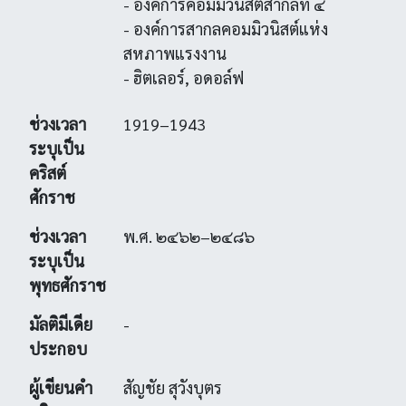
- องค์การคอมมิวนิสต์สากลที่ ๔
- องค์การสากลคอมมิวนิสต์แห่ง
สหภาพแรงงาน
- ฮิตเลอร์, อดอล์ฟ
ช่วงเวลา
1919–1943
ระบุเป็น
คริสต์
ศักราช
ช่วงเวลา
พ.ศ. ๒๔๖๒–๒๔๘๖
ระบุเป็น
พุทธศักราช
มัลติมีเดีย
-
ประกอบ
ผู้เขียนคำ
สัญชัย สุวังบุตร