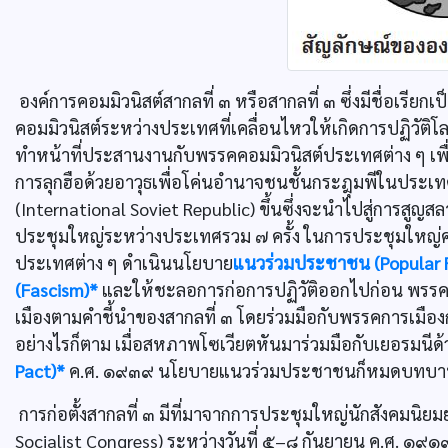
องค์การคอมมิวนิสต์สากลที่ ๓ หรือสากลที่ ๓ ซึ่งมีชื่อเรียก
คอมมิวนิสต์ระหว่างประเทศที่เคลื่อนไหวให้เกิดการปฏิวัติ
ทำหน้าที่ประสานงานกับพรรคคอมมิวนิสต์ประเทศต่าง ๆ เพื่อผ
การลุกฮือด้วยอาวุธเพื่อโค่นอำนาจชนชั้นกระฎุมพีในประเ
(International Soviet Republic) ขึ้นซึ่งจะนำไปสู่การสู
ประชุมใหญ่ระหว่างประเทศรวม ๗ ครั้ง ในการประชุมใหญ่ครั
ประเทศต่าง ๆ ดำเนินนโยบาย
แนวร่วมประชาชน (Popular 
(Fascism)*
และให้ชะลอการก่อการปฏิวัติออกไปก่อน พรรค
เมืองตามคำชี้นำของสากลที่ ๓ โดยร่วมมือกับพรรคการเมือง
อย่างไรก็ตาม เมื่อสหภาพโซเวียตหันมาร่วมมือกับเยอรมนี
Pact)*
ค.ศ. ๑๙๓๙ นโยบายแนวร่วมประชาชนก็หมดบทบา
การก่อตั้งสากลที่ ๓ มีที่มาจากการประชุมใหญ่นักสังคมนิยม
Socialist Congress) ระหว่างวันที่ ๕–๘ กันยายน ค.ศ. ๑๙๑๙ ที