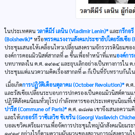
ในประเทศตน
วลาดีมีร์ เลนิน (Vladimir Lenin)*
และ
กรีกอรี
(Bolshevik)*
หรือ
พรรคแรงงานสังคมประชาธิปไตยรัสเซีย (R
ประชุมเสนอให้เคลื่อนไหวเปลี่ยนสงครามจักรวรรดินิยมของ
องค์การคอมมิวนิสต์สากลที่ ๓ ขึ้นเพื่อทำหน้าที่แทน
องค์การ
บทบาทลงใน ค.ศ. ๑๙๑๔ และยุบเลิกอย่างเป็นทางการใน ค.ศ.
ประชุมแต่แนวความคิดเรื่องสากลที่ ๓ ก็เป็นที่รับทราบกัน
เมื่อเกิด
การปฏิวัติเดือนตุลาคม (October Revolution)*
ค.ศ.
และรัสเซียเปลี่ยนระบอบการปกครองเป็นคอมมิวนิสต์ตามแนว
ปฏิวัติสังคมนิยมทั่วยุโรป กำลังทหารของประเทศทุนนิยมที่เ
ปารีส (Commune of Paris)*
ค.ศ. ๑๘๗๑ เขาจึงเสนอความคิดเร
และให้
เกออร์กี วาซีเลวิช ชิเชริน (Georgi Vasilevich Chiche
บอลเชวิคเตรียมงานเพื่อจัดการประชุมใหญ่นักสังคมนิยมระ
๑๙๑๙ อย่างไรก็ตามความผันผวนของสถานการณ์สงครามในยุโ