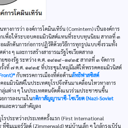
เป็นทางการว่า องค์การโคมินเทิร์น (Comintern) เป็นองค์การ
โลกเพื่อให้ระบอบคอมมิวนิสต์แทนที่ระบบทุนนิยม สากลที่ ๓
ลักดันการก่อการปฏิวัติด้วยวิธีการทุกรูปแบบซึ่งรวมทั้ง
ทศต่าง ๆ และการสร้างสาธารณรัฐโซเวียตสากล
ญสลายของรัฐ ระหว่าง ค.ศ. ๑๙๑๙–๑๙๓๕ สากลที่ ๓ จัดการ
้งที่ ๗ ค.ศ. ๑๙๓๕ ที่ประชุมใหญ่มีมติให้พรรคคอมมิวนิสต์
Front)*
กับพรรคการเมืองที่ต่อต้าน
ลัทธิฟาสซิสต์
คอมมิวนิสต์ในประเทศยุโรปจึงหันมาเคลื่อนไหวทางการ
กลุ่มต่าง ๆ ในประเทศตนจัดตั้งแนวร่วมประชาชนขึ้น
ด้วยการลงนามใน
กติกาสัญญานาซี-โซเวียต (Nazi-Soviet
ทและความสำคัญลง
ยุโรประหว่างประเทศครั้งแรก (First International
่ซิมเมอร์วัลด์ (Zimmerwald) หมู่บ้านเล็ก ๆ ใกล้กรุงเบิร์น