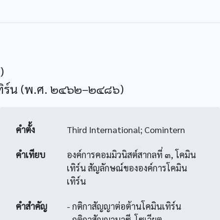
)
นเทิร์น (พ.ศ. ๒๔๖๒–๒๔๘๖)
คำตั้ง
Third International; Comintern
คำเทียบ
องค์การคอมมิวนิสต์สากลที่ ๓, โคมิน
เทิร์น สัญลักษณ์ขององค์การโคมิน
เทิร์น
คำสำคัญ
- กติกาสัญญาต่อต้านโคมินเทิร์น
- กติกาสัญญานาซี-โซเวียต