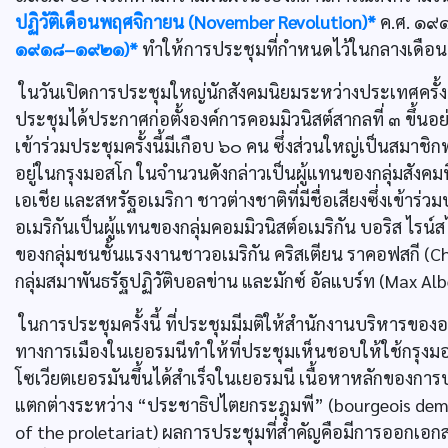
ปฏิวัติเดือนพฤศจิกายน (November Revolution)*
ค.ศ. ๑๙๑
๑๙๑๘–๑๙๒๑)*
ทำให้การประชุมที่กำหนดไว้ในกลางเดือน
ในวันเปิดการประชุมใหญ่นักสังคมนิยมระหว่างประเทศครั้งแร
ประชุมได้ประกาศก่อตั้งองค์การคอมมิวนิสต์สากลที่ ๓ ขึ้นอย
เข้าร่วมประชุมครั้งนี้มีเกือบ ๖๐ คน ซึ่งส่วนใหญ่เป็นสมาช
อยู่ในกรุงมอสโก ในจำนวนดังกล่าวเป็นผู้แทนของกลุ่มสัง
เอเชีย และสหรัฐอเมริกา ชาวต่างชาติที่มีชื่อเสียงซึ่งเข้าร่ว
อเมริกันเป็นผู้แทนของกลุ่มคอมมิวนิสต์อเมริกัน บอริส ไรน์ส
ของกลุ่มชนชั้นแรงงานชาวอเมริกัน คริสเตียน ราคอฟสกี (Ch
กลุ่มสมาพันธรัฐปฏิวัติบอลข่าน และมักซ์ อัลแบร์ท (Max Al
ในการประชุมครั้งนี้ ที่ประชุมมีมติให้สำนักงานบริหารขององค
ทางการเมืองในเยอรมนีทำให้ที่ประชุมเห็นชอบให้ใช้กรุงมอสโ
โซเวียตเยอรมันขึ้นได้สำเร็จในเยอรมนี เนื้อหาหลักของก
แตกต่างระหว่าง “ประชาธิปไตยกระฎุมพี” (bourgeois demo
of the proletariat) ผลการประชุมที่สำคัญคือมีการออกเอก