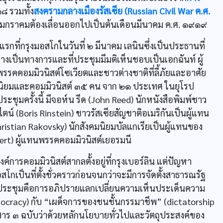
๘ รวมทั้ง
สงครามกลางเมืองรัสเซีย (Russian Civil War ค.ศ.
มกราคมต้องเลื่อนออกไปเป็นต้นเดือนมีนาคม ค.ศ. ๑๙๑๙
กที่กรุงมอสโกในวันที่ ๒ มีนาคม เลนินซึ่งเป็นประธานที่
่างเป็นทางการและที่ประชุมมีมติเห็นชอบเป็นเอกฉันท์ ผู้
ิกพรรคคอมมิวนิสต์โซเวียตและชาวต่างชาติที่ลี้ภัยและอาศัย
คมนิยมและคอมมิวนิสต์ ๓๕ คน จาก ๒๑ ประเทศ ในยุโรป
มประชุมครั้งนี้ มีจอห์น รีด (John Reed) นักหนังสือพิมพ์ชาว
ไตน์ (Boris Rinstein) ชาวรัสเซียสัญชาติอเมริกันเป็นผู้แทน
ristian Rakovsky) นักสังคมนิยมบัลแกเรียเป็นผู้แทนของ
bert) ผู้แทนพรรคคอมมิวนิสต์เยอรมนี
์การคอมมิวนิสต์สากลตั้งอยู่ที่กรุงเบอร์ลิน แต่ปัญหา
กเป็นที่ตั้งชั่วคราวก่อนจนกว่าจะมีการจัดตั้งสาธารณรัฐ
ารประชุมคือการอภิปรายแลกเปลี่ยนความเห็นประเด็นความ
cracy) กับ “เผด็จการของชนชั้นกรรมาชีพ” (dictatorship
สาร ๓ ฉบับว่าด้วยหลักนโยบายทั่วไปและวัตถุประสงค์ของ