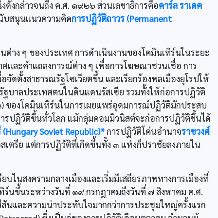
งดังกล่าวจนถึง ค.ศ. ๑๙๒๖ ส่วนเลขาธิการคือ
คาร์ล ราเดค
ะสนับสนุนแนวความคิด
การปฏิวัติถาวร (Permanent
่ส่วนต่าง ๆ ของประเทศ การดำเนินงานของโคมินเทิร์นในระยะ
าศและคำแถลงการณ์ต่าง ๆ เพื่อการโฆษณาชวนเชื่อ การ
อจัดตั้งสาธารณรัฐโซเวียตขึ้น และเรียกร้องพลเมืองยุโรปให้
ฐบาลประเทศตนในดินแดนรัสเซีย รวมทั้งให้ก่อการปฏิวัติ
) ของโคมินเทิร์นในการเผยแพร่อุดมการณ์ปฏิวัติมักประสบ
วัติขึ้นทั่วโลก แม้กลุ่มคอมมิวนิสต์จะก่อการปฏิวัติขึ้นได้
ี (Hungary Soviet Republic)*
การปฏิวัติโค่นอำนาจ
ราชวงศ์
รีย แต่การปฏิวัติที่เกิดขึ้นทั้ง ๓ แห่งก็ปราชัยลงภายใน
รียบในสงครามกลางเมืองและเริ่มมีเสถียรภาพทางการเมืองที่
ร์นขึ้นระหว่างวันที่ ๑๙ กรกฎาคมถึงวันที่ ๗ สิงหาคม ค.ศ.
ีสีสันและความน่าประทับใจมากกว่าการประชุมใหญ่ครั้งแรก
rograd) ซึ่งเป็นอู่ของการปฏิวัติเดือนตุลาคม จำนวนผู้