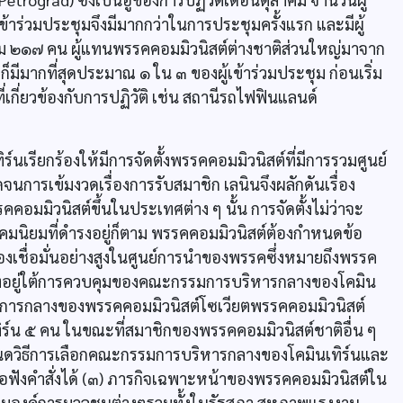
เข้าร่วมประชุมจึงมีมากกว่าในการประชุมครั้งแรก และมีผู้
วม ๒๑๗ คน ผู้แทนพรรคคอมมิวนิสต์ต่างชาติส่วนใหญ่มาจาก
็มีมากที่สุดประมาณ ๑ ใน ๓ ของผู้เข้าร่วมประชุม ก่อนเริ่ม
เกี่ยวข้องกับการปฏิวัติ เช่น สถานีรถไฟฟินแลนด์
์นเรียกร้องให้มีการจัดตั้งพรรคคอมมิวนิสต์ที่มีการรวมศูนย์
การเข้มงวดเรื่องการรับสมาชิก เลนินจึงผลักดันเรื่อง
รคคอมมิวนิสต์ขึ้นในประเทศต่าง ๆ นั้น การจัดตั้งไม่ว่าจะ
คมนิยมที่ดำรงอยู่ก็ตาม พรรคคอมมิวนิสต์ต้องกำหนดข้อ
องเชื่อมั่นอย่างสูงในศูนย์การนำของพรรคซึ่งหมายถึงพรรค
้องอยู่ใต้การควบคุมของคณะกรรมการบริหารกลางของโคมิน
ิการกลางของพรรคคอมมิวนิสต์โซเวียตพรรคคอมมิวนิสต์
์น ๕ คน ในขณะที่สมาชิกของพรรคคอมมิวนิสต์ชาติอื่น ๆ
ำหนดวิธีการเลือกคณะกรรมการบริหารกลางของโคมินเทิร์นและ
่อฟังคำสั่งได้ (๓) ภารกิจเฉพาะหน้าของพรรคคอมมิวนิสต์ใน
ุมองค์การมวลชนต่างๆรวมทั้งในรัฐสภา สหภาพแรงงาน