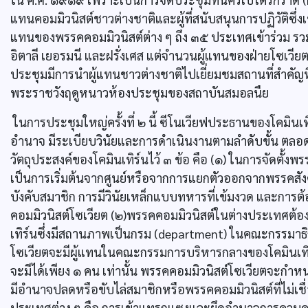
แทนคอมมิวนิสต์ชาวต่างชาติและผู้ที่สนับสนุนการปฏิวัติซึ่ง
แทนของพรรคคอมมิวนิสต์ต่าง ๆ ถึง ๓๕ ประเทศเข้าร่วม ร
อิตาลี เยอรมนี และฝรั่งเศส แต่จำนวนผู้แทนของฝ่ายโซเวียตก
ประชุมมีการนำผู้แทนชาวต่างชาติไปเยี่ยมชมสถานที่สำคัญที่
พระราชวังฤดูหนาวห้องประชุมของสถาบันสมอลนืย
ในการประชุมใหญ่ครั้งที่ ๒ นี้ ซีโนเวียฟประธานของโคมินเทิร
อำนาจ มีระเบียบวินัยและการดำเนินงานตามลำดับขั้น ตลอดจน
วัตถุประสงค์ของโคมินเทิร์นไว้ ๓ ข้อ คือ (๑) ในการจัดตั้งพร
เป็นการเริ่มต้นจากศูนย์หรือจากการแยกตัวออกจากพรรคสัง
บังคับสมาชิก การมีวินัยเหล็กแบบทหารที่เข้มงวด และการต้
คอมมิวนิสต์โซเวียต (๒)พรรคคอมมิวนิสต์ในต่างประเทศต
เทิร์นซึ่งมีสถานภาพเป็นกรม (department) ในคณะกรรมาธ
โซเวียตจะมีผู้แทนในคณะกรรมการบริหารกลางของโคมินเทิร
จะมีได้เพียง ๑ คน เท่านั้น พรรคคอมมิวนิสต์โซเวียตจะก
มีอำนาจปลดหรือขับไล่สมาชิกหรือพรรคคอมมิวนิสต์ที่ไม่เชื
ประเทศต่าง ๆ คือ การเข้าแทรกแซงและยึดอำนาจการควบค