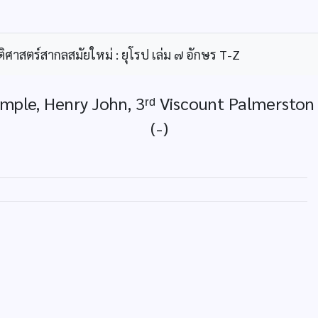
ิศาสตร์สากลสมัยใหม่ : ยุโรป เล่ม ๗ อักษร T-Z
mple, Henry John, 3ʳᵈ Viscount Palmerston 
(-)