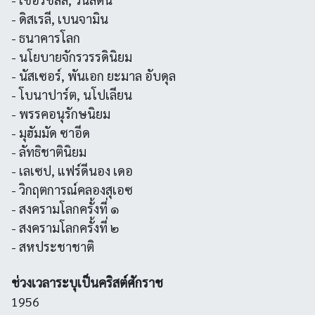
- ดิสเรลี, เบนจามิน
- ธนาคารโลก
- นโยบายจักรวรรดินิยม
- นัสเซอร์, พันเอก ยะมาล อับดุล
- โบนาปาร์ต, นโปเลียน
- พรรคอนุรักษนิยม
- มุฮัมมัด ซาอีด
- ลัทธิชาตินิยม
- เลเซป, แฟร์ดีนอง เดอ
- วิกฤตการณ์คลองสุเอซ
- สงครามโลกครั้งที่ ๑
- สงครามโลกครั้งที่ ๒
- สหประชาชาติ
ช่วงเวลาระบุเป็นคริสต์ศักราช
1956