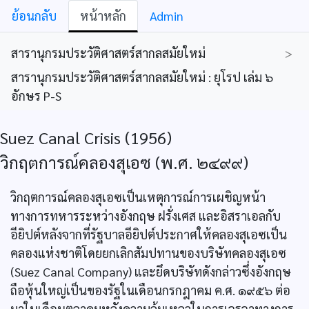
ย้อนกลับ
หน้าหลัก
Admin
สารานุกรมประวัติศาสตร์สากลสมัยใหม่
>
สารานุกรมประวัติศาสตร์สากลสมัยใหม่ : ยุโรป เล่ม ๖
อักษร P-S
Suez Canal Crisis (1956)
วิกฤตการณ์คลองสุเอซ (พ.ศ. ๒๔๙๙)
วิกฤตการณ์คลองสุเอซเป็นเหตุการณ์การเผชิญหน้า
ทางการทหารระหว่างอังกฤษ ฝรั่งเศส และอิสราเอลกับ
อียิปต์หลังจากที่รัฐบาลอียิปต์ประกาศให้คลองสุเอซเป็น
คลองแห่งชาติโดยยกเลิกสัมปทานของบริษัทคลองสุเอซ
(Suez Canal Company) และยึดบริษัทดังกล่าวซึ่งอังกฤษ
ถือหุ้นใหญ่เป็นของรัฐในเดือนกรกฎาคม ค.ศ. ๑๙๕๖ ต่อ
มาในเดือนตุลาคมหลังความล้มเหลวในการเจรจาทางการ