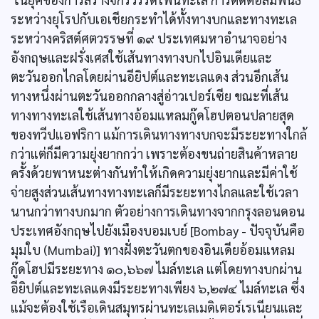
ระหว่างยุโรปกับเอเชียกระทำได้ทั้งทางบกและทางทะเล
ระหว่างคริสต์ศตวรรษที่ ๑๙ ประเทศมหาอำนาจอย่าง
อังกฤษและฝรั่งเศสใช้เส้นทางทางบกไปอินเดียและ
ตะวันออกไกลโดยผ่านอียิปต์และทะเลแดง ส่วนอีกเส้น
ทางหนึ่งผ่านตะวันออกกลางสู่อ่าวเปอร์เซีย ขณะที่เส้น
ทางทางทะเลใช้เส้นทางอ้อมแหลมกู๊ดโฮปตอนปลายสุด
ของทวีปแอฟริกา แม้การเดินทางทางบกจะมีระยะทางใกล้
กว่าแต่ก็มีความยุ่งยากกว่า เพราะต้องขนถ่ายสินค้าหลาย
ครั้งด้วยพาหนะต่างกันทำให้เกิดความยุ่งยากและมีค่าใช้
จ่ายสูงส่วนเส้นทางทางทะเลก็มีระยะทางไกลและใช้เวลา
นานกว่าทางบกมาก ตัวอย่างการเดินทางจากกรุงลอนดอน
ประเทศอังกฤษไปยังเมืองบอมเบย์ [Bombay - ปัจจุบันคือ
มุมใบ (Mumbai)] ทางฝั่งตะวันตกของอินเดียอ้อมแหลม
กู๊ดโฮปมีระยะทาง ๑๐,๖๖๗ ไมล์ทะเล แต่โดยทางบกผ่าน
อียิปต์และทะเลแดงมีระยะทางเพียง ๖,๒๗๔ ไมล์ทะเล ซึ่ง
แม้จะต้องใช้เรือเดินสมุทรผ่านทะเลเมดิเตอร์เรเนียนและ