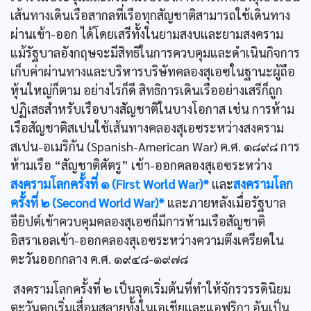
เส้นทางเดินเรือสากลที่เรือทุกสัญชาติสามารถใช้เดินทาง
ผ่านเข้า-ออก ได้โดยเสรีทั้งในยามสงบและยามสงคราม
แม้รัฐบาลอังกฤษจะมีสิทธิในการควบคุมและดำเนินกิจการ
เก็บค่าผ่านทางและบริหารบริษัทคลองสุเอซในฐานะผู้ถือ
หุ้นใหญ่ก็ตาม อย่างไรก็ดี สิทธิการเดินเรืออย่างเสรีก็ถูก
ปฏิเสธสำหรับเรือบางสัญชาติในบางโอกาส เช่น การห้าม
เรือสัญชาติสเปนใช้เส้นทางคลองสุเอซระหว่างสงคราม
สเปน-อเมริกัน (Spanish-American War) ค.ศ. ๑๘๙๘ การ
ห้ามเรือ “สัญชาติศัตรู” เช้า-ออกคลองสุเอซระหว่าง
สงครามโลกครั้งที่ ๑ (First World War)*
และ
สงครามโลก
ครั้งที่ ๒ (Second World War)*
และภายหลังเมื่อรัฐบาล
อียิปต์เข้าควบคุมคลองสุเอซก็มีการห้ามเรือสัญชาติ
อิสราเอลเข้า-ออกคลองสุเอซระหว่างความตึงเครียดใน
ตะวันออกกลาง ค.ศ. ๑๙๔๘-๑๙๗๘
สงครามโลกครั้งที่ ๒ เป็นจุดเริ่มต้นที่ทำให้จักรวรรดินิยม
ตะวันตกเริ่มเสื่อมสลายทั้งในเอเชียและแอฟริกา อันเป็น