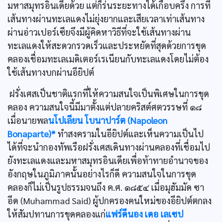
มหาสมุทรอินเดียด้วย แต่ก็ร่นระยะทางได้เกือบครึ่ง การที่
เส้นทางผ่านทะเลแดงไม่ยุ่งยากและเสียเวลาเท่าเส้นทาง
ผ่านอ่าวเปอร์เซียจึงมีผู้คิดหาวิธีที่จะใช้เส้นทางผ่าน
ทะเลแดงให้สะดวกรวดเร็วและประหยัดที่สุดด้วยการขุด
คลองเชื่อมทะเลเมดิเตอร์เรเนียนกับทะเลแดงโดยไม่ต้อง
ใช้เส้นทางบกผ่านอียิปต์
ฝรั่งเศสเป็นชาติแรกที่ให้ความสนใจเป็นพิเศษในการขุด
คลอง ความสนใจนี้มีมาตั้งแต่ปลายคริสต์ศตวรรษที่ ๑๘
เมื่อนายพล
นโปเลียน โบนาปาร์ต (Napoleon
Bonaparte)*
ทำสงครามในอียิปต์และเห็นความเป็นไป
ได้ที่จะนำกองทัพเรือฝรั่งเศสเดินทางผ่านคลองที่เชื่อมไป
ยังทะเลแดงและมหาสมุทรอินเดียเพื่อท้าทายอำนาจของ
อังกฤษในภูมิภาคนั้นอย่างไรก็ดี ความสนใจในการขุด
คลองก็ไม่เป็นรูปธรรมจนถึง ค.ศ. ๑๘๕๔ เมื่อมุฮัมมัด ซา
อีด (Muhammad Said) ผู้ปกครองคนใหม่ของอียิปต์ตกลง
ให้สัมปทานการขุดคลองแก่
แฟร์ดีนอง เดอ เลเซป