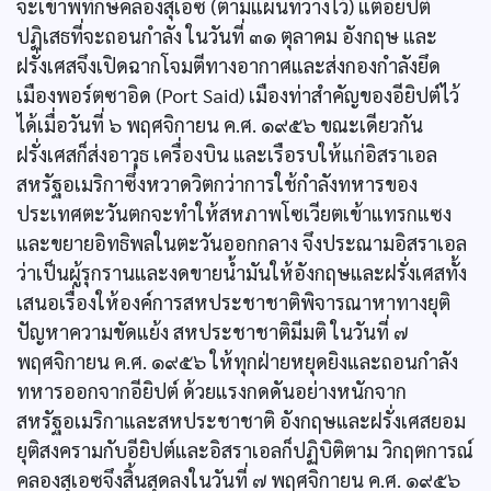
จะเข้าพิทักษ์คลองสุเอซ (ตามแผนที่วางไว้) แต่อียิปต์
ปฏิเสธที่จะถอนกำลัง ในวันที่ ๓๑ ตุลาคม อังกฤษ และ
ฝรั่งเศสจึงเปิดฉากโจมตีทางอากาศและส่งกองกำลังยึด
เมืองพอร์ตซาอิด (Port Said) เมืองท่าสำคัญของอียิปต์ไว้
ได้เมื่อวันที่ ๖ พฤศจิกายน ค.ศ. ๑๙๕๖ ขณะเดียวกัน
ฝรั่งเศสก็ส่งอาวุธ เครื่องบิน และเรือรบให้แก่อิสราเอล
สหรัฐอเมริกาซึ่งหวาดวิตกว่าการใช้กำลังทหารของ
ประเทศตะวันตกจะทำให้สหภาพโซเวียตเข้าแทรกแซง
และขยายอิทธิพลในตะวันออกกลาง จึงประณามอิสราเอล
ว่าเป็นผู้รุกรานและงดขายนํ้ามันให้อังกฤษและฝรั่งเศสทั้ง
เสนอเรื่องให้องค์การสหประชาชาติพิจารณาหาทางยุติ
ปัญหาความขัดแย้ง สหประชาชาติมีมติ ในวันที่ ๗
พฤศจิกายน ค.ศ. ๑๙๕๖ ให้ทุกฝ่ายหยุดยิงและถอนกำลัง
ทหารออกจากอียิปต์ ด้วยแรงกดดันอย่างหนักจาก
สหรัฐอเมริกาและสหประชาชาติ อังกฤษและฝรั่งเศสยอม
ยุติสงครามกับอียิปต์และอิสราเอลก็ปฏิบิติตาม วิกฤตการณ์
คลองสุเอซจึงสิ้นสุดลงในวันที่ ๗ พฤศจิกายน ค.ศ. ๑๙๕๖