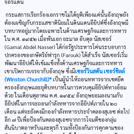
จอร์แดน
กระแสการเรียกร้องเอกราชไม่ได้ยุติเพียงแค่นั้นอังกฤษยัง
ต้องเผชิญกับกระแสชาตินิยมในดินแดนอียิปต์ซึ่งอังกฤษมี
บทบาทอยู่มากโดยเฉพาะในด้านเศรษฐกิจและการทหาร
ใน ค.ศ. ๑๙๕๒ เมื่อพันเอก ยะมาล อับดุล นัสเซอร์
(Gamal Abdel Nasser) ได้ก่อรัฐประหารโค่นระบอบการ
ปกครองของกษัตริย์ฟารุก (Farouk) ได้สำเร็จ นัสเซอร์เริ่ม
พัฒนาอียิปต์ให้เข้มแข็งทั้งด้านเศรษฐกิจและการทหาร
เขาเปิดการเจรจากับอังกฤษ ซึ่งมี
เซอร์วินสตัน เชอร์ชิลล์
(Winston Churchill)*
เป็นผู้นำให้ถอนทหารจากเขตยึด
ครองอังกฤษและยุติบทบาทในการควบคุมอียิปต์ทางอ้อม
ด้วย ในเดือนตุลาคม ค.ศ. ๑๙๕๔ อังกฤษยอมลงนามกับ
อียิปต์ในการจะถอนกำลังทหารจากอียิปต์ภายใน ๒๐
เดือน แต่จะยังคงมีกองกำลังทหารประจำคลองสุเอซ ต่อไป
อีก ๗ ปีเพื่อป้องกันคลองสุเอซจากการโจมตีของกลุ่ม
สันนิบาตอาหรับและตุรกี รวมทั้งป้องกันการคุกคามของ