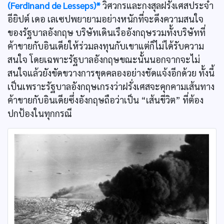
(Ferdinand de Lesseps)*
วิศวกรและกงสุลฝรั่งเศสประจำ
อียิปต์ เดอ เลเซปพยายามอย่างหนักที่จะดึงความสนใจ
ของรัฐบาลอังกฤษ บริษัทเดินเรืออังกฤษรวมทั้งบริษัทที่
ค้าขายกับอินเดียให้ร่วมลงทุนกับเขาแต่ก็ไม่ได้รับความ
สนใจ โดยเฉพาะรัฐบาลอังกฤษขณะนั้นนอกจากจะไม่
สนใจแล้วยังขัดขวางการขุดคลองอย่างชัดแจ้งอีกด้วย ทั้งนี้
เป็นเพราะรัฐบาลอังกฤษเกรงว่าฝรั่งเศสจะคุกคามเส้นทาง
ค้าขายกับอินเดียซึ่งอังกฤษถือว่าเป็น “เส้นขีวิต” ที่ต้อง
ปกป้องในทุกกรณี