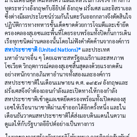
ทูตระหว่างอังกฤษกับอียิปต์ อังกฤษ ฝรั่งเศส และอิสราเอล
ซึ่งต่างมีผลประโยชน์ร่วมกันในตะวันออกกลางจึงตัดสินใจ
ปฏิบัติการทางทหารชั้นเด็ดขาดด้วยการโจมตีและเข้ายึด
ครองคลองสุเอซและพื้นที่โดยรอบพร้อมทั้งปิดกั้นการเดิน
เรือทุกชนิดผ่านคลองนั้นโดยไม่ฟังคำคัดค้านจากองค์การ
สหประชาชาติ (United Nations)*
และประเทศ
มหาอำนาจอื่น ๆ โดยเฉพาะสหรัฐอเมริกาและสหภาพ
โซเวียต วิกฤตการณ์คลองสุเอซสิ้นสุดลงด้วยแรงกดดัน
อย่างหนักจากอภิมหาอำนาจทั้งสองและองค์การ
สหประชาชาติในเดือนเมษายน ค.ศ. ๑๙๕๗ อังกฤษและ
ฝรั่งเศสจึงจำต้องถอนกำลังและเปิดทางให้กองกำลัง
สหประชาชาติเข้าดูแลเขตยึดครองพร้อมทั้งเปิดคลองสุ
เอซให้เรือนานาชาติผ่านเข้าออกได้อีกครั้งหนึ่ง และใน
เดือนธันวาคมสหประชาชาติได้ส่งมอบดินแดนในความ
ดูแลให้กับรัฐบาลอียิปต์อย่างเป็นทางการ
ในยุคของการสร้างจักรวรรดิโพ้นทะเล การติดต่อสัมพันธ์