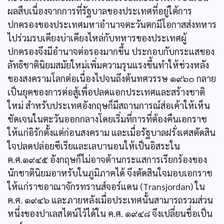
ผลสืบเนื่องจากการที่รัฐบาลของประเทศที่อยู่ใต้การ
ปกครองของประเทศมหาอำนาจตะวันตกมีโอกาสส่งทหาร
ไปร่วมรบเคียงบ่าเคียงไหล่กับทหารของประเทศผู้
ปกครองจึงมีอำนาจต่อรองมากขึ้น ประกอบกับกระแสของ
ลัทธิชาตินิยมสมัยใหม่เพิ่มความรุนแรงขึ้นทำให้ช่วงหลัง
ของสงครามโลกต่อเนื่องไปจนถึงต้นทศวรรษ ๑๙๖๐ กลาย
เป็นยุคของการต่อสู้เพื่อปลดแอกประเทศและสร้างชาติ
ใหม่ สำหรับประเทศอังกฤษก็มีสถานการณ์ส่อเค้าให้เห็น
ชัดเจนในตะวันออกกลางโดยเริ่มที่การที่ต้องคืนเอกราช
ให้แก่อิรักตั้งแต่ก่อนสงคราม และเมื่อรัฐบาลฝรั่งเศสตัดสิน
ใจปลดปล่อยซีเรียและเลบานอนให้เป็นอิสระใน
ค.ศ.๑๙๔๕ อังกฤษก็ไม่อาจต้านกระแสการเรียกร้องของ
นักชาตินิยมอาหรับในภูมิภาคได้ จึงตัดสินใจมอบเอกราช
ให้แก่ราชอาณาจักรทรานส์จอร์แดน (Transjordan) ใน
ค.ศ. ๑๙๔๖ และภายหลังเมื่อประเทศนั้นสามารถรวมส่วน
หนึ่งของปาเลสไตน์ไว้ได้ใน ค.ศ. ๑๙๔๘ จึงเปลี่ยนชื่อเป็น