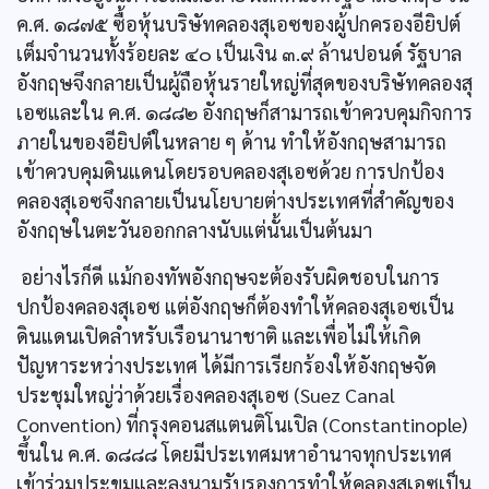
ค.ศ. ๑๘๗๕ ซื้อหุ้นบริษัทคลองสุเอซของผู้ปกครองอียิปต์
เต็มจำนวนทั้งร้อยละ ๔๐ เป็นเงิน ๓.๙ ล้านปอนด์ รัฐบาล
อังกฤษจึงกลายเป็นผู้ถือหุ้นรายใหญ่ที่สุดของบริษัทคลองสุ
เอซและใน ค.ศ. ๑๘๘๒ อังกฤษก็สามารถเข้าควบคุมกิจการ
ภายในของอียิปต์ในหลาย ๆ ด้าน ทำให้อังกฤษสามารถ
เข้าควบคุมดินแดนโดยรอบคลองสุเอซด้วย การปกป้อง
คลองสุเอซจึงกลายเป็นนโยบายต่างประเทศที่สำคัญของ
อังกฤษในตะวันออกกลางนับแต่นั้นเป็นต้นมา
อย่างไรก็ดี แม้กองทัพอังกฤษจะต้องรับผิดชอบในการ
ปกป้องคลองสุเอซ แต่อังกฤษก็ต้องทำให้คลองสุเอซเป็น
ดินแดนเปิดลำหรับเรือนานาชาติ และเพื่อไม่ให้เกิด
ปัญหาระหว่างประเทศ ได้มีการเรียกร้องให้อังกฤษจัด
ประชุมใหญ่ว่าด้วยเรื่องคลองสุเอซ (Suez Canal
Convention) ที่กรุงคอนสแตนติโนเปิล (Constantinople)
ขึ้นใน ค.ศ. ๑๘๘๘ โดยมีประเทศมหาอำนาจทุกประเทศ
เข้าร่วมประขุมและลงนามรับรองการทำให้คลองสุเอซเป็น