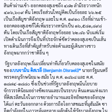
สินค้าผ่านเข้า-ออกคลองสุเอซถึง ๔๘๒ ลำมีระวางหนัก
๔๓๖,๖๐๙ ตัน โดยเรือส่วนใหญ่คิดเป็นร้อยละ ๖๖.๒๕
เป็นเรือสัญชาติอังกฤษ และใน ค.ศ. ๑๙๑๐ เรือที่ผ่านเข้า-
ออกคลองสุเอซก็ได้เพิ่มระวางหนักเป็น ๑๖,๕๘๑,๘๙๘
ตัน โดยเป็นเรือสัญชาติอังกฤษร้อยละ ๖๒.๘๖ นับแต่เริ่ม
เปิดดำเนินการจึงเป็นที่ประจักษ์ชัดว่าคลองสุเอซเป็นเส้น
ทางเดินเรือที่สำคัญสำหรับพ่อค้าและผู้เดินทางชาว
อังกฤษมากกว่าชาติอื่น ๆ
รัฐบาลอังกฤษเริ่มเปลี่ยนท่าทีเกี่ยวกับคลองสุเอซในสมัย
ของ
เบนจามิน ดิสเรลี (Benjamin Disraeli)*
นายกรัฐมนตรี
พรรคอนุรักษนิยม ๒ สมัย ใน ค.ศ. ๑๘๖๘ และ ค.ศ.
๑๘๗๔-๑๘๘๐ ซึ่งเป็นช่วงที่รัฐบาลอังกฤษมีนโยบาย
จักรวรรดินิยมอย่างชัดเจนและเป็นระบบ ดินแดนแห่งแรก
ที่ดิสเรลีสนใจในการขยายอำนาจและอิทธิพลของอังกฤษ
ได้แก่ ตะวันออกกลาง ด้วยการถือโอกาสขณะที่มุฮัมมัด ซา
อีดกำลังอยู่ในภาวะล้มละลาย ผลักดันให้รัฐบาลอังกฤษ ใน