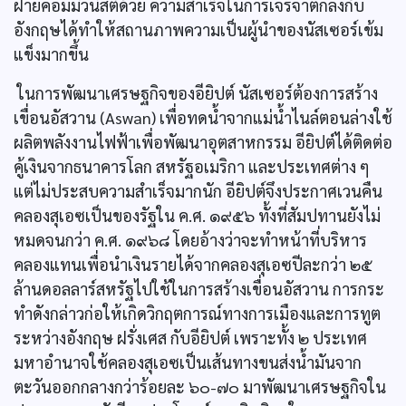
ฝ่ายคอมมิวนิสต์ด้วย ความสำเร็จในการเจรจาตกลงกับ
อังกฤษได้ทำให้สถานภาพความเป็นผู้นำของนัสเซอร์เข้ม
แข็งมากขึ้น
ในการพัฒนาเศรษฐกิจของอียิปต์ นัสเซอร์ต้องการสร้าง
เขื่อนอัสวาน (Aswan) เพื่อทดนํ้าจากแม่นํ้าไนล์ตอนล่างใช้
ผลิตพลังงานไฟฟ้าเพื่อพัฒนาอุตสาหกรรม อียิปต์ได้ติดต่อ
คู้เงินจากธนาคารโลก สหรัฐอเมริกา และประเทศต่าง ๆ
แต่ไม่ประสบความสำเร็จมากนัก อียิปต์จึงประกาศเวนคืน
คลองสุเอซเป็นของรัฐใน ค.ศ. ๑๙๕๖ ทั้งที่สัมปทานยังไม่
หมดจนกว่า ค.ศ. ๑๙๖๘ โดยอ้างว่าจะทำหน้าที่บริหาร
คลองแทนเพื่อนำเงินรายได้จากคลองสุเอซปีละกว่า ๒๕
ล้านดอลลาร์สหรัฐไปใช้ในการสร้างเขื่อนอัสวาน การกระ
ทำดังกล่าวก่อให้เกิดวิกฤตการณ์ทางการเมืองและการทูต
ระหว่างอังกฤษ ฝรั่งเศส กับอียิปต์ เพราะทั้ง ๒ ประเทศ
มหาอำนาจใช้คลองสุเอซเป็นเส้นทางขนส่งนํ้ามันจาก
ตะวันออกกลางกว่าร้อยละ ๖๐-๗๐ มาพัฒนาเศรษฐกิจใน