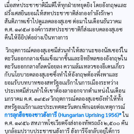
เมื่อสหประชาชาติมีมติให้ทุกฝ่ายหยุดยิง โดยอังกฤษและ
ฝรั่งเศสยินยอมให้สหประชาชาติส่งกองกำลังรักษา
สันติภาพเข้าไปดูแลคลองสุเอซ ต่อมาในเดือนธันวาคม
ค.ศ. ๑๙๕๗ องค์การสหประชาชาติก็ส่งมอบคลองสุเอซ
คืนให้อียิปต์อย่างเป็นทางการ
วิกฤตการณ์คลองสุเอซมีส่วนทำให้สถานะของนัสเซอร์ใน
ตะวันออกกลางเข้มแข็งมากขึ้นและอิทธิพลของอังกฤษใน
ตะวันออกกลางก็ลดน้อยลง ความล้มเหลวของอีเดนเกี่ยว
กับนโยบายคลองสุเอซซึ่งทำให้อังกฤษต้องพึ่งพาและ
ยอมรับบทบาทของสหรัฐอเมริกาในการเมืองระหว่าง
ประเทศมีส่วนทำให้เขาต้องลาออกจากตำแหน่งในเดือน
มกราคม ค.ศ. ๑๙๕๗ วิกฤตการณ์คลองสุเอซยังทำให้ทั้ง
สหรัฐอเมริกาและประเทศตะวันตกเพิกเฉยต่อเหตุการณ์
การลุกฮือของชาวฮังการี (Hungarian Uprising 1956)*
ใน
ค.ศ. ๑๙๕๖ สหภาพโซเวียตจึงส่งกองทัพรถถัง ๒,๕๐๐ คัน
บุกล้อมปราบประชาชนฮังการี ฮังการีจึงกลับอยู่ใต้การ