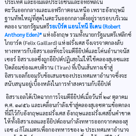
ประเทศ และยังมีผลประโยชน์และอิทธิพลใน
ตะวันออกกลางและแอฟริกาตอนเหนือ เพราะอังกฤษมี
ฐานทัพใหญ่ที่สุดในตะวันออกกลางตั้งอยู่รายรอบบริเวณ
คลอง นายกรัฐมนตรี
รอเบิร์ต แอนโทนี อีเดน (Robert
Anthony Eden)*
แห่งอังกฤษ รวมทั้งนายกรัฐมนตรีเฟลิกซ์
ไกยาร์ด (Felix Gaillard) แห่งฝรั่งเศส จึงเจรจาตกลงลับ
ทางทหารกับอิสราเอลที่จะโจมตีอียิปต์และโค่นอำนาจนัส
เซอร์ อิสราเอลซึ่งถูกอียิปต์ปฏิเสธไม่ให้ใช้คลองสุเอซและ
ปิดล้อมช่องแคบติราน (Tiran) ที่เป็นเส้นทางเข้าสู่
อิสราเอลก็ยอมรับข้อเสนอของประเทศมหาอำนาจซึ่งจะ
สนับสนุนอยู่เบื้องหลังในการทำสงครามกับอียิปต์
อิสราเอลได้เปิดฉากการโจมตีอียิปต์เมื่อวันที่ ๒๙ ตุลาคม
ค.ศ. ๑๙๕๖ และเคลื่อนกำลังเข้าสู่คลองสุเอซตามข้อตกลง
ที่มีไว้กับอังกฤษและฝรั่งเศส อังกฤษและฝรั่งเศสยื่นคำขาด
ให้ทั้งอิสราเอลและอียิปต์ถอนกำลังทหารออกจากคลองสุ
เอซ ๘ กิโลเมตรเพื่อกองทหารของ ๒ ประเทศมหาอำนาจ