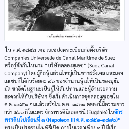
ใน ค.ศ. ๑๘๕๘ เดอ เลเซปจดทะเบียนก่อตั้งบริษัท
Companies Universelle de Canal Maritime de Suez
หรือรู้จักกันในนาม “บริษัทคลองสุเอซ” (Suez Canal
Company) โดยผู้ถือหุ้นส่วนใหญ่เป็นชาวฝรั่งเศส และเดอ
เลเซปก็ได้กันร้อยละ ๔๐ ของจำนวนหุ้นให้เป็นของมุฮัม
มัด ซาอีดในฐานะเป็นผู้ให้สัมปทานและผู้อำนวยความ
สะดวกให้กับบริษัทฯ ซึ่งเริ่มดำเนินการขุดคลองสุเอซใน
ค.ศ. ๑๘๕๙ จนแล้วเสร็จใน ค.ศ. ๑๘๖๙ คลองนี้มีความยาว
กว่า ๑๖๐ กิโลเมตร จักรพรรดินิเออเชนี (Eugénie) ใน
จักร
พรรดินโปเลียนที่ ๓ (Napoleon III ค.ศ. ๑๘๕๒-๑๘๗๐)*
ทรงเป็นประธานในพิธีเปิด ภายในเวลาเพียง ๑ ปี มีเรือ