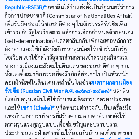
Republic-RSFSR)*
สตาลินได้รับแต่งตั้งเป็นรัฐมนตรีว่าการ
กิจการประชาชาติ (Commissar of Nationalities Affair)
เพื่อรับผิดชอบให้ชนชาติต่าง ๆ ในจักรวรรดิรัสเซียเดิม
เข้าร่วมกับรัฐโซเวียตตามหลักการเลือกกำหนดด้วยตนเอง
(self-determination) แต่สตาลินกลับเพิกเฉยต่อหลักการ
ดังกล่าวและใช้กำลังบังคับชนกลุ่มน้อยให้เช้าร่วมกับรัฐ
โซเวียต เขาใช้กลไกรัฐจากส่วนกลางเข้าควบคุมกิจกรรม
ทางการเมืองและสังคมในดินแดนของชนชาติต่าง ๆ รวม
ทั้งแต่งตั้งสมาชิกพรรคที่จงรักภักดีต่อเขาไปเป็นหัวหน้า
คอมมิวนิสต์ในดินแดนเหล่านั้น ในช่วง
สงครามกลางเมือง
รัสเซีย (Russian Civil War ค.ศ. ๑๙๑๘-๑๙๒๑)*
สตาลิน
ยังสนับสนุนเลนินให้ใช้อำนาจเผด็จการปกครองประเทศ
และให้
เชกา (Cheka)*
หรือหน่วยตำรวจลับเป็นเครื่องมือ
แห่งอำนาจการบริหารที่สร้างความหวาดกลัว เขายังใช้
ความรุนแรงทุกรูปแบบเพื่อข่มขวัญและปราบปราม
ประชาชนและฝ่ายตรงข้ามให้ยอมรับอำนาจเด็ดขาดของ