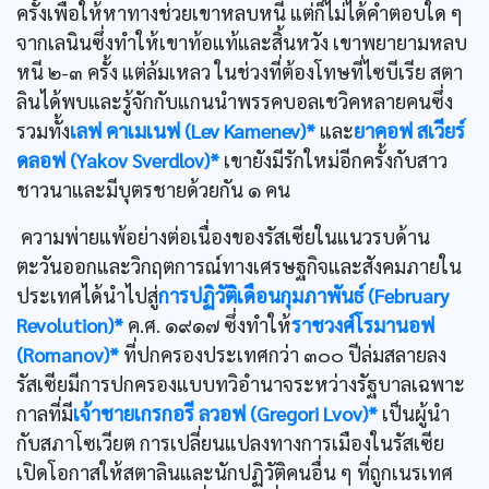
ครั้งเพื่อให้หาทางช่วยเขาหลบหนี แต่ก็ไม่ได้คำตอบใด ๆ
จากเลนินซึ่งทำให้เขาท้อแท้และสิ้นหวัง เขาพยายามหลบ
หนี ๒-๓ ครั้ง แต่ล้มเหลว ในช่วงที่ต้องโทษที่ไซบีเรีย สตา
ลินได้พบและรู้จักกับแกนนำพรรคบอลเชวิคหลายคนซึ่ง
รวมทั้ง
เลฟ คาเมเนฟ (Lev Kamenev)*
และ
ยาคอฟ สเวียร์
ดลอฟ (Yakov Sverdlov)*
เขายังมีรักใหม่อีกครั้งกับสาว
ชาวนาและมีบุตรชายด้วยกัน ๑ คน
ความพ่ายแพ้อย่างต่อเนื่องของรัสเซียในแนวรบด้าน
ตะวันออกและวิกฤตการณ์ทางเศรษฐกิจและสังคมภายใน
ประเทศได้นำไปสู่
การปฏิวัติเดือนกุมภาพันธ์ (February
Revolution)*
ค.ศ. ๑๙๑๗ ซึ่งทำให้
ราชวงศ์โรมานอฟ
(Romanov)*
ที่ปกครองประเทศกว่า ๓๐๐ ปีล่มสลายลง
รัสเซียมีการปกครองแบบทวิอำนาจระหว่างรัฐบาลเฉพาะ
กาลที่มี
เจ้าชายเกรกอรี ลวอฟ (Gregori Lvov)*
เป็นผู้นำ
กับสภาโซเวียต การเปลี่ยนแปลงทางการเมืองในรัสเซีย
เปิดโอกาสให้สตาลินและนักปฏิวัติคนอื่น ๆ ที่ถูกเนรเทศ