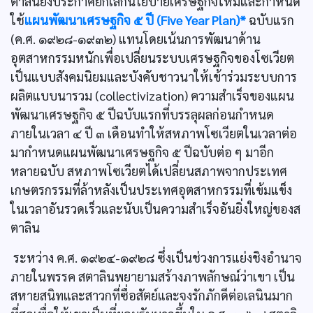
ตาลินยังประกาศยกเลิกนโยบายเศรษฐกิจใหม่และกำหนด
ใช้
แผนพัฒนาเศรษฐกิจ ๕ ปี (Five Year Plan)*
ฉบับแรก
(ค.ศ. ๑๙๒๘-๑๙๓๒) แทนโดยเน้นการพัฒนาด้าน
อุตสาหกรรมหนักเพื่อเปลี่ยนระบบเศรษฐกิจของโซเวียต
เป็นแบบสังคมนิยมและบังคับชาวนาให้เข้าร่วมระบบการ
ผลิตแบบนารวม (collectivization) ความสำเร็จของแผน
พัฒนาเศรษฐกิจ ๕ ปีฉบับแรกที่บรรลุผลก่อนกำหนด
ภายในเวลา ๔ ปี ๓ เดือนทำให้สหภาพโซเวียตในเวลาต่อ
มากำหนดแผนพัฒนาเศรษฐกิจ ๕ ปีฉบับต่อ ๆ มาอีก
หลายฉบับ สหภาพโซเวียตได้เปลี่ยนสภาพจากประเทศ
เกษตรกรรมที่ล้าหลังเป็นประเทศอุตสาหกรรมที่เข้มแข็ง
ในเวลาอันรวดเร็วและนับเป็นความสำเร็จอันยิ่งใหญ่ของส
ตาลิน
ระหว่าง ค.ศ. ๑๙๒๔-๑๙๒๘ ซึ่งเป็นช่วงการแย่งชิงอำนาจ
ภายในพรรค สตาลินพยายามสร้างภาพลักษณ์ว่าเขา เป็น
สหายสนิทและสาวกที่ซื่อสัตย์และจงรักภักดีต่อเลนินมาก