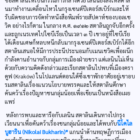
ชื่อสตาลินให้เป็นกรรมการกลางด้วย เลนินยังสั่งให้สตาลิ
นมาทำงานเคลื่อนไหวในกรุงเซนต์ปีเตอร์สเบิร์กและให้
รับผิดชอบการจัดทำหนังสือพิมพ์รายสัปดาห์ของบอลเช
วิค อย่างไรก็ตาม ในกลาง ค.ศ. ๑๙๑๒ สตาลินถูกจับอีกครั้ง
และถูกเนรเทศไปไซบีเรียเป็นเวลา ๓ ปี เขาอยู่ที่ไซบีเรีย
ได้เดือนเศษก็หลบหนีกลับมากรุงเซนต์ปีเตอร์สเบิร์กได้อีก
สตาลินเสนอให้มีการประนีประนอมกับเมนเชวิคเพื่อผนึก
กำลังคานอำนาจกับกลุ่มการเมืองฝ่ายขวา แต่เลนินไม่เห็น
ด้วยกับความคิดดังกล่าวและเรียกสตาลินไปพบที่เมืองครา
คูฟ (Kraków) ในโปแลนด์ตอนใต้ซึ่งเขาพักอาศัยอยู่เขาอบ
รมสตาลินเรื่องแนวนโยบายพรรคและให้สตาลินศึกษา
ค้นคว้าเรื่องปัญหาชนกลุ่มน้อยเพื่อเขียนเป็นหนังสือเผย
แพร่
หลังการพบและหารือกับเลนิน สตาลินเดินทางไปกรุง
เวียนนาเพื่อคันคว้าเรื่องชนกลุ่มน้อยและได้พบกับ
นีโคไล
บูฮาริน (Nikolai Bukharin)*
แกนนำด้านทฤษฏีการเมือง