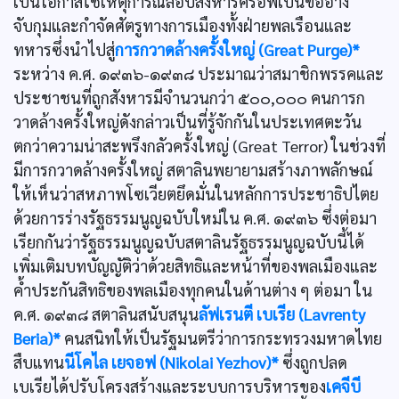
เป็นโอกาสใช้เหตุการณ์ลอบสังหารคีรอฟเป็นข้ออ้าง
จับกุมและกำจัดศัตรูทางการเมืองทั้งฝ่ายพลเรือนและ
ทหารซึ่งนำไปสู่
การกวาดล้างครั้งใหญ่ (Great Purge)*
ระหว่าง ค.ศ. ๑๙๓๖-๑๙๓๘ ประมาณว่าสมาชิกพรรคและ
ประชาชนที่ถูกสังหารมีจำนวนกว่า ๕๐๐,๐๐๐ คนการก
วาดล้างครั้งใหญ่ดังกล่าวเป็นที่รู้จักกันในประเทศตะวัน
ตกว่าความน่าสะพรึงกลัวครั้งใหญ่ (Great Terror) ในช่วงที่
มีการกวาดล้างครั้งใหญ่ สตาลินพยายามสร้างภาพลักษณ์
ให้เห็นว่าสหภาพโซเวียตยึดมั่นในหลักการประชาธิปไตย
ด้วยการร่างรัฐธรรมนูญฉบับใหม่ใน ค.ศ. ๑๙๓๖ ซึ่งต่อมา
เรียกกันว่ารัฐธรรมนูญฉบับสตาลินรัฐธรรมนูญฉบับนี้ได้
เพิ่มเติมบทบัญญัติว่าด้วยสิทธิและหน้าที่ของพลเมืองและ
คํ้าประกันสิทธิของพลเมืองทุกคนในด้านต่าง ๆ ต่อมา ใน
ค.ศ. ๑๙๓๘ สตาลินสนับสนุน
ลัฟเรนตี เบเรีย (Lavrenty
Beria)*
คนสนิทให้เป็นรัฐมนตรีว่าการกระทรวงมหาดไทย
สืบแทน
นีโคไล เยจอฟ (Nikolai Yezhov)*
ซึ่งถูกปลด
เบเรียได้ปรับโครงสร้างและระบบการบริหารของ
เคจีบี