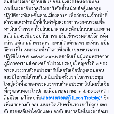
ลินสามารถเจาะฐานเสียงของเมนเชวิคได้หลายเมือง
ภายในเวลาอันรวดเร็วเขายังจัดตั้งหน่วยต่อสู้และกลุ่ม
ปฏิบัติการพิเศษขึ้นตามเมืองต่าง ๆ เพื่อก่อกวนเจ้าหน้าที่
ตำรวจและทำหน้าที่เก็บค่าคุ้มครองจากพวกคนรวยเพื่อ
หาเงินเข้าพรรค ทั้งปล้นธนาคารและดักปล้นบนถนนหลวง
แม้เลนินจะเห็นชอบกับการหาเงินเข้าพรรคด้วยวิธีการดัง
กล่าว แต่แกนนำพรรคหลายคนก็ต่อต้านเพราะเห็นว่าเป็น
วิธีการที่ไม่เหมาะสมซึ่งทำลายชื่อเสียงของขบวนการ
ปฏิวัติ ใน ค.ศ. ๑๙๐๕-๑๙๐๖ สตาลินเป็นผู้แทนพรรคจาก
ภูมิภาคทรานส์ คอเคเซียไปร่วมประชุมใหญ่ครั้งที่ ๓ ของ
พรรคแรงงานสังคมประชาธิปไตยรัสเซียที่กรุงลอนดอน
และมีโอกาสได้พบกับเลนินเป็นครั้งแรก ในการประชุม
ใหญ่ครั้งที่ ๕ ของพรรคแรงงานสังคมประชาธิปไตยรัสเซีย
ที่กรุงลอนดอน ในปลายเดือนพฤษภาคม ค.ศ. ๑๙๐๗ สตา
ลินมีโอกาสได้พบกับ
เลออน ตรอตสกี (Leon Trotsky)*
ซึ่ง
เพิ่งแยกทางกับกลุ่มเมนเชวิคเป็นครั้งแรก เขาไม่ถูกชะตา
กับตรอตสกีเท่าใดนักและบอกกับสหายสนิทในเวลาต่อมา