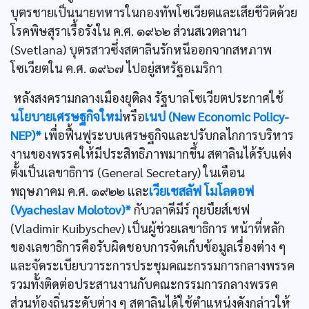
บุตรชายเป็นนายทหารในกองทัพโซเวียตและเสียชีวิตด้วย
โรคพิษสุราเรื้อรังใน ค.ศ. ๑๙๖๒ ส่วนสเวตลานา
(Svetlana) บุตรสาวซึ่งสตาลินรักหนีออกจากสหภาพ
โซเวียตใน ค.ศ. ๑๙๖๗ ไปอยู่สหรัฐอเมริกา
หลังสงครามกลางเมืองยุติลง รัฐบาลโซเวียตประกาศใช้
นโยบายเศรษฐกิจใหม่
หรือ
เนป (New Economic Policy-
NEP)*
เพื่อฟื้นฟูระบบเศรษฐกิจและปรับกลไกการบริหาร
งานของพรรคให้มีประสิทธิภาพมากขึ้น สตาลินได้รับแต่ง
ตั้งเป็นเลขาธิการ (General Secretary) ในเดือน
พฤษภาคม ค.ศ. ๑๙๒๒ และ
เวียเชสลัฟ โมโลดอฟ
(Vyacheslav Molotov)*
กับวลาดีมีร์ กุยบืยส์เชฟ
(Vladimir Kuibyschev) เป็นผู้ช่วยเลขาธิการ หน้าที่หลัก
ของเลขาธิการคือรับผิดชอบการจัดเก็บข้อมูลเรื่องต่าง ๆ
และจัดระเบียบวาระการประชุมคณะกรรมการกลางพรรค
รวมทั้งติดต่อประสานงานกับคณะกรรมการกลางพรรค
ส่วนท้องถิ่นระดับต่าง ๆ สตาลินได้ใช้ตำแหน่งดังกล่าวให้