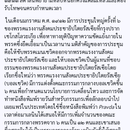
๑๙๑๑ สตาลินพยายามหลบหนีอีกครั้งแต่ล้มเหลวและต้อง
รับโทษจนครบกำหนดเวลา
ในเดือนมกราคม ค.ศ. ๑๙๑๒ มีการประชุมใหญ่ครั้งที่ ๖
ของพรรคแรงงานสังคมประชาธิปไตยรัสเซียที่กรุงปราก
เชโกสโลวะเกีย เพื่อหาทางยุติปัญหาความขัดแย้งภายใน
พรรคซึ่งยืดเยื้อมาเป็นเวลานาน มติสำคัญของการประชุม
คือให้ขับพรรคเมนเชวิคออกจากพรรคแรงงานสังคม
ประชาธิปไตยรัสเซีย และให้บอลเชวิคเป็นผู้แทนที่ชอบ
ธรรมของพรรคแรงงานสังคมประชาธิปไตยรัสเซียโดย
เรียกชื่อใหม่ว่า พรรคแรงงานสังคมประชาธิปไตยรัสเซีย
(บอลเชวิค) มีการแต่งตั้งคณะกรรมการกลางบอลเชวิคขึ้น
๖ คนเพื่อกำหนดแนวนโยบายการเคลื่อนไหว และการจัด
ทำหนังสือพิมพ์รายวันสำหรับกรรมกรเพื่อลักลอบนำไป
เผยแพร่ในประเทศโดยใช้ชื่อหนังสือพิมพ์ว่า
Pravda
ใน
เวลาต่อมาเลนินได้เสนอให้มีการเพิ่มจำนวนของคณะ
กรรมการกลางพรรคจาก ๖ คนเป็น ๑๒ คนและเขาเสนอ