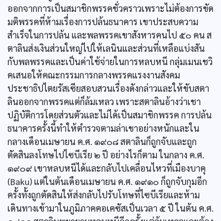
ออกจากการเป็นสมาชิกพรรคชั่วคราวเพราะไม่ต้องการขัด
มติพรรคที่ห้ามเรื่องการปล้นธนาคาร เขาประสบความ
สำเร็จในการปล้น และพลพรรคเขาสังหารคนไป ๕๐ คน ส
ตาลินส่งเงินส่วนใหญ่ไปให้เลนินและส่วนที่เหลือแบ่งสัน
กับพลพรรคและเป็นค่าใช้จ่ายในการหลบหนี กลุ่มเมนเชวิ
คเสนอให้คณะกรรมการกลางพรรคแรงงานสังคม
ประชาธิปไตยรัสเซียสอบสวนเรื่องดังกล่าวและให้ขับสตา
ลินออกจากพรรคแต่ก็ล้มเหลว เพราะสตาลินอ้างว่าเชา
ปฏิบัติการโดยส่วนตัวและไม่ได้เป็นสมาชิกพรรค การปล้น
ธนาคารครั้งนี้ทำให้ตำรวจตามล่าเขาอย่างหนักและใน
กลางเดือนเมษายน ค.ศ. ๑๙๐๘ สตาลินก็ถูกจับและถูก
ตัดสินลงโทษไปไซบีเรีย ๒ ปี อย่างไรก็ตาม ในกลาง ค.ศ.
๑๙๐๙ เขาหลบหนีได้และกลับไปเคลื่อนไหวที่เมืองบาคุ
(Baku) แต่ในต้นเดือนเมษายน ค.ศ. ๑๙๑๐ ก็ถูกจับกุมอีก
ครั้งทั้งถูกตัดสินให้ส่งกลับไปรับโทษที่ไซบีเรียและห้าม
เดินทางเข้ามาในภูมิภาคคอเคซัสเป็นเวลา ๕ ปี ในต้น ค.ศ.