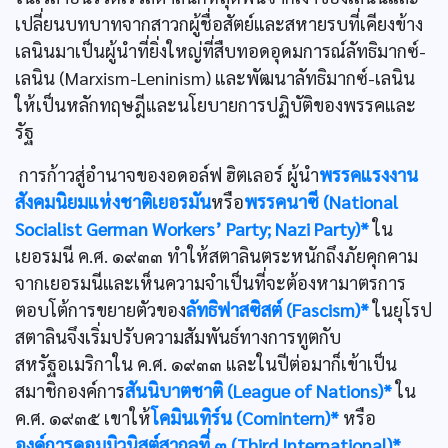
เปลี่ยนบทบาทจากสาวกผู้ชื่อสัตย์และสหายรบที่เคียงข้าง
เลนินมาเป็นผู้นำที่ยิ่งใหญ่ที่สืบทอดอุดมการณ์ลัทธิมากซ์-
เลนิน (Marxism-Leninism) และพัฒนาลัทธิมากซ์-เลนิน
ให้เป็นหลักทฤษฎีและนโยบายการปฏิบัติของพรรคและ
รัฐ
การก้าวสู่อำนาจของอดอล์ฟ ฮิตเลอร์ ผู้นำ
พรรคแรงงาน
สังคมนิยมแห่งชาติเยอรมัน
หรือ
พรรคนาซี (National
Socialist German Workers’ Party; Nazi Party)*
ใน
เยอรมนี ค.ศ. ๑๙๓๓ ทำให้สตาลินตระหนักถึงภัยคุกคาม
จากเยอรมนีและเห็นความจำเป็นที่จะต้องหามาตรการ
ตอบโต้การขยายตัวของ
ลัทธิฟาสซิสต์ (Fascism)*
ในยุโรป
สตาลินจึงเริ่มปรับความสัมพันธ์ทางการทูตกับ
สหรัฐอเมริกาใน ค.ศ. ๑๙๓๓ และในปีต่อมาก็เข้าเป็น
สมาชิกองค์การ
สันนิบาตชาติ (League of Nations)*
ใน
ค.ศ. ๑๙๓๕ เขาให้
โคมินเทิร์น (Comintern)*
หรือ
องค์การคอมมิวนิสต์สากลที่ ๓ (Third International)*