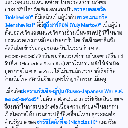
แย้งเรื่องแนวนโยบายซึ่งทำให้พรรคแรงงานสังคม
ประชาธิปไตยรัสเซียแตกแยกเป็น
พรรคบอลเชวิค
(Bolsheviks)*
ที่มีเลนินเป็นผู้นำกับ
พรรคเมนเชวิค
(Mensheviks)*
ที่มี
ยูลี มาร์ตอฟ (Yuly Martov)*
เป็นผู้นำ
ทั้งบอลเชวิคและเมนเชวิคต่างอ้างเป็นพรรคปฏิวัติในนาม
ของพรรคแรงงานสังคมประชาธิปไตยรัสเซียสตาลินจึง
ตัดสินใจเข้าร่วมกลุ่มของเลนิน ในระหว่าง ค.ศ.
๑๙๐๒-๑๙๐๔ สตาลินพบรักและแต่งงานกับเอคาเตรีนา ส
วันดีเซ (Ekaterina Svandize) สาวโรงงาน หลังให้กำเนิด
บุตรชายใน ค.ศ. ๑๙๐๗ ได้ไม่นานนัก ภรรยาก็เสียชีวิต
ด้วยวัณโรค สตาลินจึงยกบุตรให้ญาติภรรยาเลี้ยงดู
เมื่อเกิด
สงครามรัสเซีย-ญี่ปุ่น (Russo-Japanese War ค.ศ.
๑๙๐๔-๑๙๐๕)*
ในต้น ค.ศ. ๑๙๐๔ และรัสเซียเป็นฝ่ายเพ
ลี่ยงพลํ้าในการรบอย่างต่อเนื่อง ความพ่ายแพ้ในสงคราม
เปิดโอกาสให้ขบวนการปฏิวัติเคลื่อนไหวปลุกระดมต่อ
ต้านรัฐบาลของ
ซาร์นิโคลัสที่ ๒ (Nicholas II)*
และเรียก