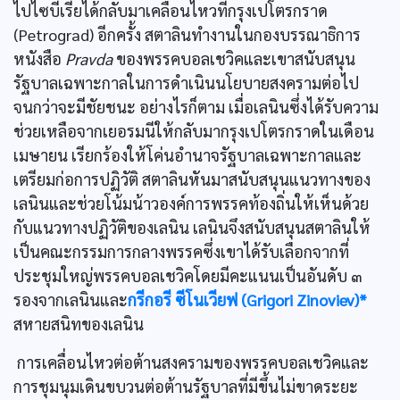
ไปไซบีเรียได้กลับมาเคลื่อนไหวที่กรุงเปโตรกราด
(Petrograd) อีกครั้ง สตาลินทำงานในกองบรรณาธิการ
หนังสือ
Pravda
ของพรรคบอลเชวิคและเขาสนับสนุน
รัฐบาลเฉพาะกาลในการดำเนินนโยบายสงครามต่อไป
จนกว่าจะมีชัยชนะ อย่างไรก็ตาม เมื่อเลนินซึ่งได้รับความ
ช่วยเหลือจากเยอรมนีให้กลับมากรุงเปโตรกราดในเดือน
เมษายน เรียกร้องให้โค่นอำนาจรัฐบาลเฉพาะกาลและ
เตรียมก่อการปฏิวัติ สตาลินหันมาสนับสนุนแนวทางของ
เลนินและช่วยโน้มน้าวองค์การพรรคท้องถิ่นให้เห็นด้วย
กับแนวทางปฏิวัติของเลนิน เลนินจึงสนับสนุนสตาลินให้
เป็นคณะกรรมการกลางพรรคซึ่งเขาได้รับเลือกจากที่
ประชุมใหญ่พรรคบอลเชวิคโดยมีคะแนนเป็นอันดับ ๓
รองจากเลนินและ
กรีกอรี ซีโนเวียฟ (Grigori Zinoviev)*
สหายสนิทของเลนิน
การเคลื่อนไหวต่อต้านสงครามของพรรคบอลเชวิคและ
การชุมนุมเดินขบวนต่อต้านรัฐบาลที่มีขึ้นไม่ขาดระยะ