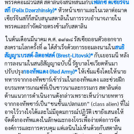
พรรคคอมมิวนิสต์ สตาลินจึงสนิทสนมกับ
เฟลิกซ์ ดเซียร์จิน
สกี (Felix Dzerzhinsky)*
หัวหน้าเชกาและในเวลาต่อมาด
เซียร์จินสกีก็สนับสนุนสตาลินในการรวบอำนาจภายใน
พรรคและกำจัดฝ่ายตรงข้ามกับสตาลิน
ในต้นเดือนมีนาคม ค.ศ. ๑๙๑๘ รัสเซียถอนตัวออกจาก
สงครามโลกครั้งที่ ๑ ได้สำเร็จด้วยการยอมลงนามใน
สนธิ
สัญญาเบรสต์-ลิตอฟสค์ (Brest-Litovsk)*
กับเยอรมนี หลัง
การลงนามในสนธิสัญญาฉบับนี้ รัฐบาลโซเวียตหันมา
ปรับปรุง
กองทัพแดง (Red Army)*
ให้เข้มแข็งโดยให้นาย
ทหารจากกองทัพชาร์เข้าร่วมในกองทัพแดง และช่วยฝึก
อบรมทหารเกณฑ์ที่เป็นชาวนาและกรรมกร สตาลินต่อ
ต้านแนวการดำเนินงานดังกล่าวเพราะเห็นว่านายทหาร
จากกองทัพซาร์เป็น“ชนชั้นแปลกแยก” (class alien) ที่ไม่
อาจไว้วางใจได้และไม่มีอุดมการณ์ปฏิวัติ เขายังเสนอให้
จัดตั้งกองทัพแดงในลักษณะกองโจรเพื่อง่ายต่อการจัด
องค์การและการควบคุม แต่เลนินไม่เห็นด้วยกับสตาลิน