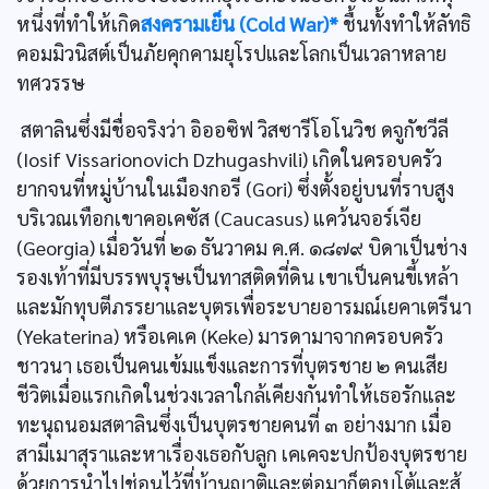
หนึ่งที่ทำให้เกิด
สงครามเย็น (Cold War)*
ชื้นทั้งทำให้ลัทธิ
คอมมิวนิสต์เป็นภัยคุกคามยุโรปและโลกเป็นเวลาหลาย
ทศวรรษ
สตาลินซึ่งมีชื่อจริงว่า อิออซิฟ วิสซารีโอโนวิช ดจูกัชวีลี
(Iosif Vissarionovich Dzhugashvili) เกิดในครอบครัว
ยากจนที่หมู่บ้านในเมืองกอรี (Gori) ซึ่งตั้งอยู่บนที่ราบสูง
บริเวณเทือกเขาคอเคซัส (Caucasus) แคว้นจอร์เจีย
(Georgia) เมื่อวันที่ ๒๑ ธันวาคม ค.ศ. ๑๘๗๙ บิดาเป็นช่าง
รองเท้าที่มีบรรพบุรุษเป็นทาสติดที่ดิน เขาเป็นคนขี้เหล้า
และมักทุบตีภรรยาและบุตรเพื่อระบายอารมณ์เยคาเตรีนา
(Yekaterina) หรือเคเค (Keke) มารดามาจากครอบครัว
ชาวนา เธอเป็นคนเข้มแข็งและการที่บุตรชาย ๒ คนเสีย
ชีวิตเมื่อแรกเกิดในช่วงเวลาใกล้เคียงกันทำให้เธอรักและ
ทะนุถนอมสตาลินซึ่งเป็นบุตรชายคนที่ ๓ อย่างมาก เมื่อ
สามีเมาสุราและหาเรื่องเธอกับลูก เคเคจะปกป้องบุตรชาย
ด้วยการนำไปช่อนไว้ที่บ้านญาติและต่อมาก็ตอบโต้และสู้