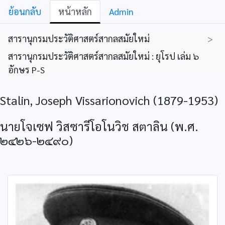
ย้อนกลับ
หน้าหลัก
Admin
สารานุกรมประวัติศาสตร์สากลสมัยใหม่
>
สารานุกรมประวัติศาสตร์สากลสมัยใหม่ : ยุโรป เล่ม ๖
อักษร P-S
Stalin, Joseph Vissarionovich (1879-1953)
นายโจเซฟ วิสซารีโอโนวิช สตาลิน (พ.ศ.
๒๔๒๖-๒๔๙๐)