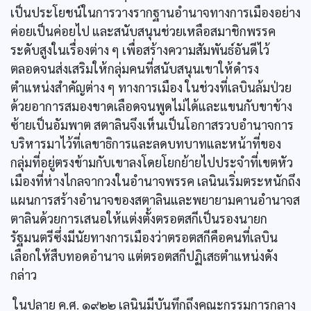
เป็นประโยชน์ในการวางรากฐานอำนาจทางการเมืองอย่าง
ค่อยเป็นค่อยไป และสนับสนุนช่วยเหลือสมาชิกพรรค
ระดับสูงในเรื่องต่าง ๆ เพื่อสร้างความสัมพันธ์อันดีไว้
ตลอดจนส่งเสริมให้กลุ่มคนที่สนับสนุนเขาให้ดำรง
ตำแหน่งสำคัญต่าง ๆ ทางการเมือง ในช่วงที่เลบินล้มป่วย
ด้วยอาการสมองขาดเลือดจนพูดไม่ได้และแขนกับขาข้าง
ซ้ายเป็นอัมพาต สตาลินจึงเห็นเป็นโอกาสรวบอำนาจการ
บริหารมาไว้ที่เลขาธิการและลดบทบาทและหน้าที่ของ
กลุ่มที่อยู่ตรงข้ามกับเขาลงโดยโยกย้ายไปประจำที่เขตหัว
เมืองที่ห่างไกลจากวงในอำนาจพรรค เลนินเริ่มตระหนักถึง
แผนการสร้างอำนาจของสตาลินและพยายามคานอำนาจส
ตาลินด้วยการเสนอให้แต่งตั้งตรอตสกีเป็นรองนายก
รัฐมนตรีซึ่งมีนัยทางการเมืองว่าตรอตสกีคือคนที่เลบิน
เลือกให้สืบทอดอำนาจ แต่ตรอตสกีปฏิเสธตำแหน่งดัง
กล่าว
ในปลาย ค.ศ. ๑๙๒๒ เลนินมีบันทึกถึงคณะกรรมการกลาง