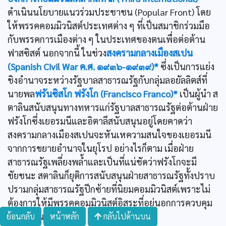
ดำเนินนโยบายแนวร่วมประชาชน (Popular Front) โดย
ให้พรรคคอมมิวนิสต์ประเทศต่าง ๆ ที่เป็นสมาชิกร่วมมือ
กับพรรคการเมืองต่าง ๆ ในประเทศของตนเพื่อต่อต้าน
ฟาสซิสต์ นอกจากนี้ ในช่วง
สงครามกลางเมืองสเปน
(Spanish Civil War ค.ศ. ๑๙๓๖-๑๙๓๙)*
ซึ่งเป็นการแย่ง
ชิงอำนาจระหว่างรัฐบาลสาธารณรัฐกับกลุ่มลอยัลลิตส์ที่
นายพล
ฟรันซิสโก ฟรังโก (Francisco Franco)*
เป็นผู้นำ ส
ตาลินสนับสนุนทางทหารแก่รัฐบาลสาธารณรัฐต่อต้านฝ่าย
ฟรังโกซึ่งเยอรมนีและอิตาลีสนับสนุนอยู่โดยคาดว่า
สงครามกลางเมืองสเปนจะหันเหความสนใจของเยอรมนี
จากการขยายอำนาจในยุโรป อย่างไรก็ตาม เมื่อฝ่าย
สาธารณรัฐเพลี่ยงพลํ้าและเป็นที่แน่ชัดว่าฟรังโกจะมี
ชัยชนะ สตาลินก็ยุติการสนับสนุนฝ่ายสาธารณรัฐทั้งปราบ
ปรามกลุ่มสาธารณรัฐปีกซ้ายที่นิยมคอมมิวนิสต์เพราะไม่
ต้องการให้มีพรรคคอมมิวนิสต์อิสระที่อยู่นอกการควบคุม
ของโคมินเทิร์น
ย้อนกลับ
หน้าหลัก
กลับไปด้านบน