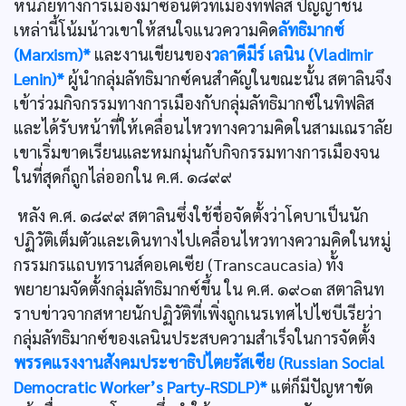
หนีภัยทางการเมืองมาซ่อนตัวที่เมืองทิฟลิส ปัญญาชน
เหล่านี้โน้มน้าวเขาให้สนใจแนวความคิด
ลัทธิมากซ์
(Marxism)*
และงานเขียนของ
วลาดีมีร์ เลนิน (Vladimir
Lenin)*
ผู้นำกลุ่มลัทธิมากซ์คนสำคัญในขณะนั้น สตาลินจึง
เข้าร่วมกิจกรรมทางการเมืองกับกลุ่มลัทธิมากซ์ในทิฟลิส
และได้รับหน้าที่ให้เคลื่อนไหวทางความคิดในสามเณราลัย
เขาเริ่มขาดเรียนและหมกมุ่นกับกิจกรรมทางการเมืองจน
ในที่สุดก็ถูกไล่ออกใน ค.ศ. ๑๘๙๙
หลัง ค.ศ. ๑๘๙๙ สตาลินซึ่งใช้ชื่อจัดตั้งว่าโคบาเป็นนัก
ปฏิวัติเต็มตัวและเดินทางไปเคลื่อนไหวทางความคิดในหมู่
กรรมกรแถบทรานส์คอเคเซีย (Transcaucasia) ทั้ง
พยายามจัดตั้งกลุ่มลัทธิมากซ์ขึ้น ใน ค.ศ. ๑๙๐๓ สตาลินท
ราบข่าวจากสหายนักปฏิวัติที่เพิ่งถูกเนรเทศไปไซบีเรียว่า
กลุ่มลัทธิมากซ์ของเลนินประสบความสำเร็จในการจัดตั้ง
พรรคแรงงานสังคมประชาธิปไตยรัสเซีย (Russian Social
Democratic Worker’s Party-RSDLP)*
แต่ก็มีปัญหาขัด