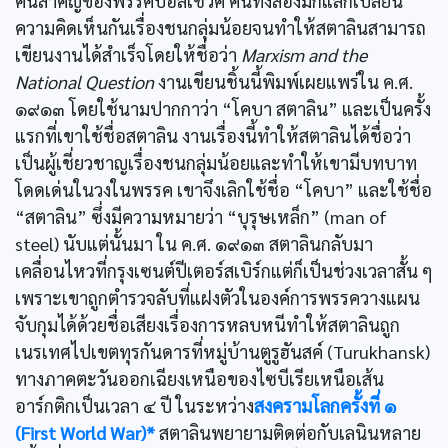
คนสำคัญของพรรคบอลเชวิค คนทั้งสองมักแลกเปลี่ยน
ความคิดเห็นกันเรื่องชนกลุ่มน้อยจนทำให้สตาลินสามารถ
เขียนงานได้สำเร็จโดยให้ชื่อว่า
Marxism and the
National Question
งานเขียนชิ้นนี้พิมพ์เผยแพร่ใน ค.ศ.
๑๙๑๓ โดยใช้นามปากกาว่า “โคบา สตาลิน” และเป็นครั้ง
แรกที่เขาใช้ชื่อสตาลิน งานเรื่องนี้ทำให้สตาลินได้ชื่อว่า
เป็นผู้เชี่ยวชาญเรื่องชนกลุ่มน้อยและทำให้เขามีบทบาท
โดดเด่นในวงในพรรค เขาจึงเลิกใช้ชื่อ “โคบา” และใช้ชื่อ
“สตาลิน” ซึ่งมีความหมายว่า “บุรุษเหล็ก” (man of
steel) นับแต่นั้นมา ใน ค.ศ. ๑๙๑๓ สตาลินกลับมา
เคลื่อนไหวที่กรุงเซนต์ปีเตอร์สเบิร์กแต่ก็เป็นช่วงเวลาสั้น ๆ
เพราะเขาถูกตำรวจลับที่แฝงตัวในองค์การพรรควางแผน
จับกุมได้ด้วยชื่อเสียงเรื่องการหลบหนีทำให้สตาลินถูก
เนรเทศไปเขตทุรกันดารที่หมู่บ้านตูรูฮันสค์ (Turukhansk)
ทางภาคตะวันออกเฉียงเหนือของไซบีเรียเหนือเส้น
อาร์กติกเป็นเวลา ๔ ปี ในระหว่าง
สงครามโลกครั้งที่ ๑
(First World War)*
สตาลินพยายามติดต่อกับเลนินหลาย