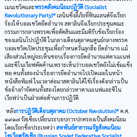
เมนเชวิคและ
พรรคสังคมนิยมปฏิวัติ (Socialist
Revolutionary Party)*
เลนินซึ่งลี้ภัยที่ฟินแลนด์จึงเรียก
ร้องให้บอลเชวิคยึดอำนาจ สตาลินจึงเรียกประชุมคณะ
กรรมการกลางพรรคเพื่อตัดสินและมีมติรับข้อเรียกร้อง
ของเลนินไปปฏิบัติ ในกลางเดือนตุลาคมศูนย์กลางพรรค
บอลเชวิคเปิดประชุมเพื่อกำหนดวันลุกฮือ ยึดอำนาจ แม้
เสียงส่วนใหญ่จะเห็นชอบเรื่องการยึดอำนาจแต่คาเมเนฟ
และซีโนเวียฟคัดค้านเพราะเห็นว่าบอลเชวิคยังไม่เข้มแข็ง
พอ คนทั้งสองนำเรื่องการยึดอำนาจไปเปิดเผยในหน้า
หนังสือพิมพ์ ในเวลาต่อมาสตาลินได้ใช้เรื่องดังกล่าวเป็น
ข้ออ้างกำจัดคนทั้งสองโดยกล่าวหาคาเมเนฟและซีโน
เวียฟว่าเป็นฝ่ายต่อต้านการปฏิวัติ
หลัง
การปฏิวัติเดือนตุลาคม (October Revolution)*
ค.ศ.
๑๙๑๗ รัสเซียเปลี่ยนระบอบการปกครองเป็นสังคมนิยม
โดยเรียกชื่อประเทศว่า
สหพันธ์สาธารณรัฐสังคมนิยม
โซเวียตรัสเซีย (Russian Soviet Federative Socialist