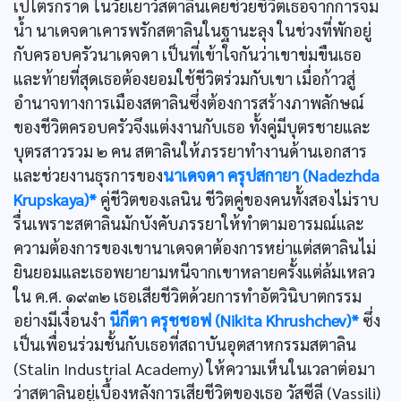
เปโตรกราด ในวัยเยาว์สตาลินเคยช่วยชีวิตเธอจากการจม
น้ำ นาเดจดาเคารพรักสตาลินในฐานะลุง ในช่วงที่พักอยู่
กับครอบครัวนาเดจดา เป็นที่เข้าใจกันว่าเขาข่มขืนเธอ
และท้ายที่สุดเธอต้องยอมใช้ชีวิตร่วมกับเขา เมื่อก้าวสู่
อำนาจทางการเมืองสตาลินซึ่งต้องการสร้างภาพลักษณ์
ของชีวิตครอบครัวจึงแต่งงานกับเธอ ทั้งคู่มีบุตรชายและ
บุตรสาวรวม ๒ คน สตาลินให้ภรรยาทำงานด้านเอกสาร
และช่วยงานธุรการของ
นาเดจดา ครุปสกายา (Nadezhda
Krupskaya)*
คู่ชีวิตของเลนิน ชีวิตคู่ของคนทั้งสองไม่ราบ
รื่นเพราะสตาลินมักบังคับภรรยาให้ทำตามอารมณ์และ
ความต้องการของเขานาเดจดาต้องการหย่าแต่สตาลินไม่
ยินยอมและเธอพยายามหนีจากเขาหลายครั้งแต่ล้มเหลว
ใน ค.ศ. ๑๙๓๒ เธอเสียชีวิตด้วยการทำอัตวินิบาตกรรม
อย่างมีเงื่อนงำ
นีกีตา ครุชชอฟ (Nikita Khrushchev)*
ซึ่ง
เป็นเพื่อนร่วมชั้นกับเธอที่สถาบันอุตสาหกรรมสตาลิน
(Stalin Industrial Academy) ให้ความเห็นในเวลาต่อมา
ว่าสตาลินอยู่เบื้องหลังการเสียชีวิตของเธอ วัสซีลี (Vassili)