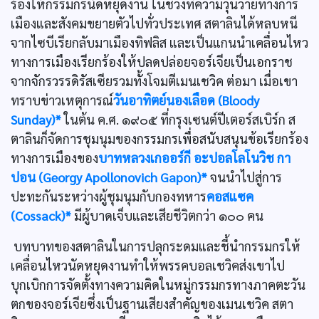
ร้องให้กรรมกรนัดหยุดงาน ในช่วงที่ความวุ่นวายทางการ
เมืองและสังคมขยายตัวไปทั่วประเทศ สตาลินได้หลบหนี
จากไซบีเรียกลับมาเมืองทิฟลิส และเป็นแกนนำเคลื่อนไหว
ทางการเมืองเรียกร้องให้ปลดปล่อยจอร์เจียเป็นเอกราช
จากจักรวรรดิรัสเซียรวมทั้งโจมตีเมนเชวิค ต่อมา เมื่อเขา
ทราบข่าวเหตุการณ์
วันอาทิตย์นองเลือด (Bloody
Sunday)*
ในต้น ค.ศ. ๑๙๐๕ ที่กรุงเซนต์ปีเตอร์สเบิร์ก ส
ตาลินก็จัดการชุมนุมของกรรมกรเพื่อสนับสนุนข้อเรียกร้อง
ทางการเมืองของ
บาทหลวงเกออร์กี อะปอลโลโนวิช กา
ปอน (Georgy Apollonovich Gapon)*
จนนำไปสู่การ
ปะทะกันระหว่างผู้ชุมนุมกับกองทหาร
คอสแซค
(Cossack)*
มีผู้บาดเจ็บและเสียชีวิตกว่า ๑๐๐ คน
บทบาทของสตาลินในการปลุกระดมและชี้นำกรรมกรให้
เคลื่อนไหวนัดหยุดงานทำให้พรรคบอลเชวิคส่งเขาไป
บุกเบิกการจัดตั้งทางความคิดในหมู่กรรมกรทางภาคตะวัน
ตกของจอร์เจียซึ่งเป็นฐานเสียงสำคัญของเมนเชวิค สตา