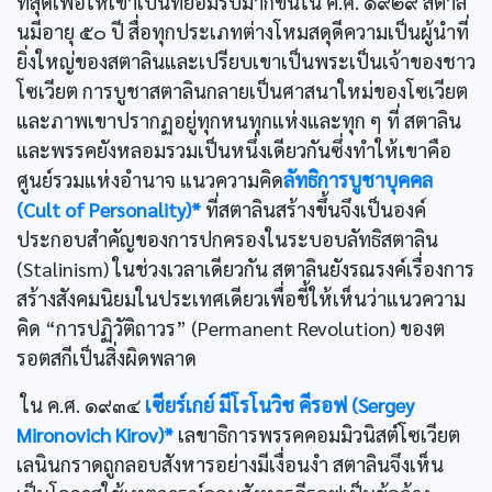
ที่สุดเพื่อให้เขาเป็นที่ยอมรับมากขึ้นใน ค.ศ. ๑๙๒๙ สตาลิ
นมีอายุ ๕๐ ปี สื่อทุกประเภทต่างโหมสดุดีความเป็นผู้นำที่
ยิ่งใหญ่ของสตาลินและเปรียบเขาเป็นพระเป็นเจ้าของชาว
โซเวียต การบูชาสตาลินกลายเป็นศาสนาใหม่ของโซเวียต
และภาพเขาปรากฏอยู่ทุกหนทุกแห่งและทุก ๆ ที่ สตาลิน
และพรรคยังหลอมรวมเป็นหนึ่งเดียวกันซึ่งทำให้เขาคือ
ศูนย์รวมแห่งอำนาจ แนวความคิด
ลัทธิการบูชาบุคคล
(Cult of Personality)*
ที่สตาลินสร้างขึ้นจึงเป็นองค์
ประกอบสำคัญของการปกครองในระบอบลัทธิสตาลิน
(Stalinism) ในช่วงเวลาเดียวกัน สตาลินยังรณรงค์เรื่องการ
สร้างสังคมนิยมในประเทศเดียวเพื่อชี้ให้เห็นว่าแนวความ
คิด “การปฏิวัติถาวร” (Permanent Revolution) ของต
รอตสกีเป็นสิ่งผิดพลาด
ใน ค.ศ. ๑๙๓๔
เซียร์เกย์ มีโรโนวิช คีรอฟ (Sergey
Mironovich Kirov)*
เลขาธิการพรรคคอมมิวนิสต์โซเวียต
เลนินกราดถูกลอบสังหารอย่างมีเงื่อนงำ สตาลินจึงเห็น