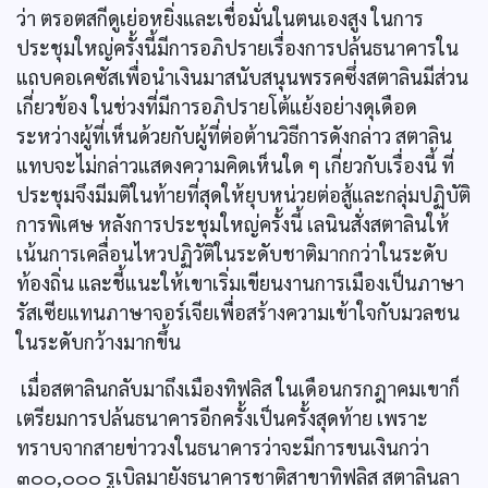
ว่า ตรอตสกีดูเย่อหยิ่งและเชื่อมั่นในตนเองสูง ในการ
ประชุมใหญ่ครั้งนี้มีการอภิปรายเรื่องการปล้นธนาคารใน
แถบคอเคซัสเพื่อนำเงินมาสนับสนุนพรรคซึ่งสตาลินมีส่วน
เกี่ยวข้อง ในช่วงที่มีการอภิปรายโต้แย้งอย่างดุเดือด
ระหว่างผู้ที่เห็นด้วยกับผู้ที่ต่อต้านวิธีการดังกล่าว สตาลิน
แทบจะไม่กล่าวแสดงความคิดเห็นใด ๆ เกี่ยวกับเรื่องนี้ ที่
ประชุมจึงมีมติในท้ายที่สุดให้ยุบหน่วยต่อสู้และกลุ่มปฏิบัติ
การพิเศษ หลังการประชุมใหญ่ครั้งนี้ เลนินสั่งสตาลินให้
เน้นการเคลื่อนไหวปฏิวัติในระดับชาติมากกว่าในระดับ
ท้องถิ่น และชี้แนะให้เขาเริ่มเขียนงานการเมืองเป็นภาษา
รัสเซียแทนภาษาจอร์เจียเพื่อสร้างความเข้าใจกับมวลชน
ในระดับกว้างมากขึ้น
เมื่อสตาลินกลับมาถึงเมืองทิฟลิส ในเดือนกรกฎาคมเขาก็
เตรียมการปล้นธนาคารอีกครั้งเป็นครั้งสุดท้าย เพราะ
ทราบจากสายข่าววงในธนาคารว่าจะมีการขนเงินกว่า
๓๐๐,๐๐๐ รูเบิลมายังธนาคารชาติสาขาทิฟลิส สตาลินลา