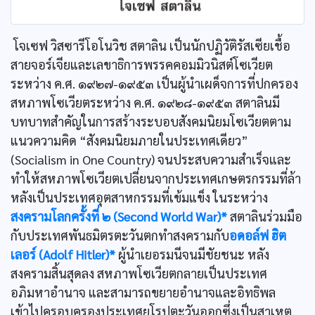
โจเซฟ วิสซารีโอโนวิช สตาลิน เป็นนักปฏิวัติรัสเซียเชื้อ
สายจอร์เจียและเลขาธิการพรรคคอมมิวนิสต์โซเวียต
ระหว่าง ค.ศ. ๑๙๒๗-๑๙๕๓ เป็นผู้นำเผด็จการที่ปกครอง
สหภาพโซเวียตระหว่าง ค.ศ. ๑๙๒๘-๑๙๕๓ สตาลินมี
บทบาทสำคัญในการสร้างระบอบสังคมนิยมโซเวียตตาม
แนวความคิด “สังคมนิยมภายในประเทศเดียว”
(Socialism in One Country) จนประสบความสำเร็จและ
ทำให้สหภาพโซเวียตเปลี่ยนจากประเทศเกษตรกรรมที่ล้า
หลังเป็นประเทศอุตสาหกรรมที่เข้มแข็ง ในระหว่าง
สงครามโลกครั้งที่ ๒ (Second World War)*
สตาลินร่วมมือ
กับประเทศพันธมิตรตะวันตกทำสงครามกับ
อดอล์ฟ ฮิต
เลอร์ (Adolf Hitler)*
ผู้นำเยอรมนีจนมีชัยชนะ หลัง
สงครามสิ้นสุดลง สหภาพโซเวียตกลายเป็นประเทศ
อภิมหาอำนาจ และสามารถขยายอำนาจและอิทธิพล
เข้าไปครอบครองประเทศยุโรปตะวันออกซึ่งเป็นสาเหตุ