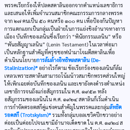
พรรคเรียกร้องให้ปลดสตาลินออกจากตำแหน่งเลขาธิการ
และเสนอให้เพิ่มจำนวนสมาชิกคณะกรรมการกลางพรรค
จาก ๒๗ คนเป็น ๕๐ คนหรือ ๑๐๐ คน เพื่อป้องกันปัญหา
การแตกแยกเป็นกลุ่มเป็นฝ่ายในการแย่งชิงอำนาจทางการ
เมือง บันทึกของเลนินซึ่งเรียกว่า “พินัยกรรมเลนิน” หรือ
“พันธสัญญาเลนิน” (Lenin Testament) ในเวลาต่อมา
เป็นหลักฐานสำคัญที่ครุชชอฟนำมาโจมตีสตาลินเพื่อ
ดำเนินนโยบาย
การล้มล้างอิทธิพลสตาลิน (De-
Stalinization)*
อย่างไรก็ตาม ข้อเรียกร้องของเลนินก็ล้ม
เหลวเพราะสตาลินสามารถโน้มน้าวสมาชิกพรรคส่วนใหญ่
ให้เพิกเฉยต่อบันทึกของเลนิน และเขายังคงดำรงตำแหน่ง
เลขาธิการจนถึงแก่อสัญกรรมใน ค.ศ. ๑๙๕๓ หลัง
อสัญกรรมของเลนินใน ค.ศ. ๑๙๒๔ สตาลินก็เริ่มดำเนิน
การกำจัดตรอตสกีคู่แข่งคนสำคัญในพรรคและกลุ่ม
ลัทธิต
รอดสกี (Trotskyism)*
รวมทั้งกลุ่มบอลเชวิคปีกขวาอย่าง
ค่อยเป็นค่อยไปจนเขามีอำนาจเด็ดขาด ใน ค.ศ. ๑๙๒๘ ส