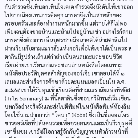
กับตำรวจซึ่งเห็นอกเห็นใจเคเค ตำรวจจึงบังคับให้เขาออก
ไปจากเมืองแทนการติดคุก มารดาจึงเป็นเสาหลักของ
ครอบครัวและต้องทำงานหนักมากขึ้น แต่รายได้ก็ไม่พอ
เพียงจนต้องขายบ้านและย้ายไปอยู่บ้านเช่า อย่างไรก็ตาม
มารดาซึ่งต้องการเห็นบุตรชายมีอนาคตได้นำสตาลินไป
ฝากเรียนกับสามเณราลัยแห่งกอรีเพื่อให้เขาได้เป็นพระ ส
ตาลินมีรูปร่างเล็กแต่กำยำ เป็นคนสมถะและชอบชีวิต
เรียบง่ายเขาเรียนเก่งและชอบอ่านหนังสือโดยเฉพาะ
หนังสือประวัติบุคคลสำคัญของจอร์เจีย เขาสอบได้ที่ ๑
เสมอและสำเร็จการศึกษาด้วยคะแนนยอดเยี่ยมใน ค.ศ.
๑๘๙๔ เขาได้รับทุนเข้าเรียนต่อที่สามเณราลัยแห่งทิฟลิส
(Tiflis Seminary) ณ ที่นี้สตาลินซึ่งชอบกวีนิพนธ์เริ่มเขียน
บทกวีอย่างจริงจังและส่งไปตีพิมพ์ในหนังสือพิมพ์ท้องถิ่น
โดยใช้นามปากกาว่า “โคบา” (Koba) ซึ่งเป็นชื่อจอมโจร
ชาวจอร์เจียที่ปล้นคนรวยเพื่อช่วยคนจนและเป็นวีรบุรุษที่
เขาชื่นชม เขายังมีโอกาสรู้จักกับปัญญาชนหัวก้าวหน้าที่