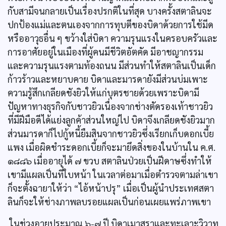
กับสามีจนกลายเป็นเรื่องปรกติในที่สุด บางครั้งสตาลินจะ
ปกป้องแม่และตนเองจากการทุบตีของบิดาด้วยการใช้มีด
หรืออาวุธอื่น ๆ ขว้างใส่บิดา ความรุนแรงในครอบครัวและ
การอาศัยอยู่ในเมืองที่ผู้คนมีชีวิตอัตคัด มีอาชญากรรม
และความรุนแรงตามท้องถนน มีส่วนทำให้สตาลินเป็นเด็ก
ก้าวร้าวและหยาบคาย บิดาและมารดายังมีส่วนบ่มเพาะ
ความรู้สึกเกลียดชังยิวให้แก่บุตรชายด้วยเพราะบิดามี
ปัญหาทางธุรกิจกับชาวยิวเนื่องจากช่างตัดรองเท้าชาวยิว
ที่มีฝีมือดีได้แย่งลูกค้าส่วนใหญ่ไป บิดาจึงเกลียดชังยิวมาก
ส่วนมารดาก็ไปกู้หนี้ยืมสินจากชาวยิวซึ่งเรียกเก็บดอกเบี้ย
แพง เมื่อผิดชำระดอกเบี้ยก็จะมายึดสิ่งของในบ้านใน ค.ศ.
๑๘๘๖ เมื่ออายุได้ ๗ ขวบ สตาลินป่วยเป็นฝีดาษซึ่งทำให้
เขามีแผลเป็นที่ใบหน้า ในเวลาต่อมาเมื่อตำรวจตามล่าเขา
ก็จะตั้งฉายาให้ว่า “ไอ้หน้าปรุ” เมื่อเป็นผู้นำประเทศสตา
ลินก็จะให้ช่างภาพลบรอยแผลเป็นก่อนเผยแพร่ภาพเขา
ในช่วงอายุประมาณ ๖-๗ ปี บิดาเมาสุราและทะเลาะวิวาท