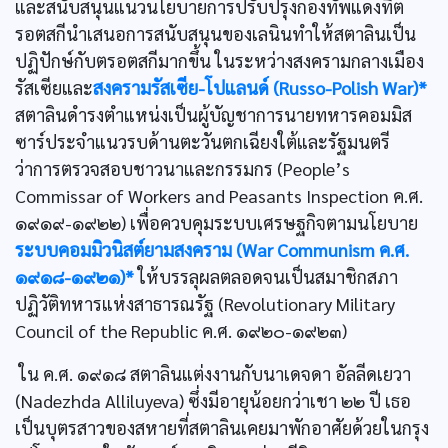
และสนับสนุนแนวนโยบายการปรับปรุงกองทัพแดงที่ต
รอตสกีนำเสนอการสนับสนุนของเลนินทำให้สตาลินเป็น
ปฏิปักษ์กับตรอตสกีมากขึ้น ในระหว่างสงครามกลางเมือง
รัสเซียและ
สงครามรัสเซีย-โปแลนด์ (Russo-Polish War)*
สตาลินดำรงตำแหน่งเป็นผู้บัญชาการนายทหารคอมมิส
ซาร์ประจำแนวรบด้านตะวันตกเฉียงใต้และรัฐมนตรี
ว่าการตรวจสอบชาวนาและกรรมกร (People’s
Commissar of Workers and Peasants Inspection ค.ศ.
๑๙๑๙-๑๙๒๒) เพื่อควบคุมระบบเศรษฐกิจตามนโยบาย
ระบบคอมมิวนิสต์ยามสงคราม (War Communism ค.ศ.
๑๙๑๘-๑๙๒๑)*
ให้บรรลุผลตลอดจนเป็นสมาชิกสภา
ปฏิวัติทหารแห่งสาธารณรัฐ (Revolutionary Military
Council of the Republic ค.ศ. ๑๙๒๐-๑๙๒๓)
ใน ค.ศ. ๑๙๑๘ สตาลินแต่งงานกับนาเดจดา อัลลีดเยวา
(Nadezhda Alliluyeva) ซึ่งมีอายุน้อยกว่าเชา ๒๒ ปี เธอ
เป็นบุตรสาวของสหายที่สตาลินเคยมาพักอาศัยด้วยในกรุง