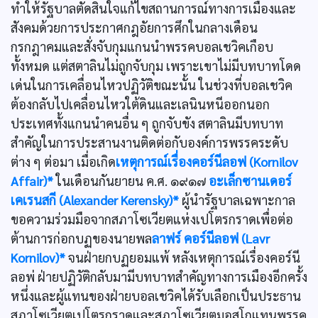
ทำให้รัฐบาลตัดสินใจแก้ไขสถานการณ์ทางการเมืองและ
สังคมด้วยการประกาศกฎอัยการศึกในกลางเดือน
กรกฎาคมและสั่งจับกุมแกนนำพรรคบอลเชวิคเกือบ
ทั้งหมด แต่สตาลินไม่ถูกจับกุม เพราะเขาไม่มีบทบาทโดด
เด่นในการเคลื่อนไหวปฏิวัติขณะนั้น ในช่วงที่บอลเชวิค
ต้องกลับไปเคลื่อนไหวใต้ดินและเลนินหนีออกนอก
ประเทศทั้งแกนนำคนอื่น ๆ ถูกจับขัง สตาลินมีบทบาท
สำคัญในการประสานงานติดต่อกับองค์การพรรคระดับ
ต่าง ๆ ต่อมา เมื่อเกิด
เหตุการณ์เรื่องคอร์นีลอฟ (Kornilov
Affair)*
ในเดือนกันยายน ค.ศ. ๑๙๑๗
อะเล็กซานเดอร์
เคเรนสกี (Alexander Kerensky)*
ผู้นำรัฐบาลเฉพาะกาล
ขอความร่วมมือจากสภาโซเวียตแห่งเปโตรกราดเพื่อต่อ
ต้านการก่อกบฏของนายพล
ลาฟร์ คอร์นีลอฟ (Lavr
Kornilov)*
จนฝ่ายกบฏยอมแพ้ หลังเหตุการณ์เรื่องคอร์นี
ลอพ่ ฝ่ายปฏิวัติกลับมามีบทบาทสำคัญทางการเมืองอีกครั้ง
หนึ่งและผู้แทนของฝ่ายบอลเชวิคได้รับเลือกเป็นประธาน
สภาโซเวียตเปโตรกราดและสภาโซเวียตมอสโกแทนพรรค