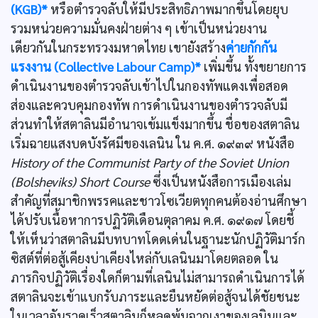
(KGB)*
หรือตำรวจลับให้มีประสิทธิภาพมากขึ้นโดยยุบ
รวมหน่วยความมั่นคงฝ่ายต่าง ๆ เข้าเป็นหน่วยงาน
เดียวกันในกระทรวงมหาดไทย เขายังสร้าง
ค่ายกักกัน
แรงงาน (Collective Labour Camp)*
เพิ่มขึ้น ทั้งขยายการ
ดำเนินงานของตำรวจลับเข้าไปในกองทัพแดงเพื่อสอด
ส่องและควบคุมกองทัพ การดำเนินงานของตำรวจลับมี
ส่วนทำให้สตาลินมีอำนาจเข้มแข็งมากขึ้น ชื่อของสตาลิน
เริ่มฉายแสงบดบังรัศมีของเลนิน ใน ค.ศ. ๑๙๓๙ หนังสือ
History of the Communist Party of the Soviet Union
(Bolsheviks) Short Course
ซึ่งเป็นหนังสือการเมืองเล่ม
สำคัญที่สมาชิกพรรคและชาวโซเวียตทุกคนต้องอ่านศึกษา
ได้ปรับเนื้อหาการปฏิวัติเดือนตุลาคม ค.ศ. ๑๙๑๗ โดยชี้
ให้เห็นว่าสตาลินมีบทบาทโดดเด่นในฐานะนักปฏิวัติมาร์ก
ซิสต์ที่ต่อสู้เคียงบ่าเคียงไหล่กับเลนินมาโดยตลอด ใน
ภารกิจปฏิวัติเรื่องใดก็ตามที่เลนินไม่สามารถดำเนินการได้
สตาลินจะเข้าแบกรับภาระและยืนหยัดต่อสู้จนได้ชัยชนะ
ในเวลาอันรวดเร็วสตาลินก็หลุดพ้นจากเงาของเลนินและ