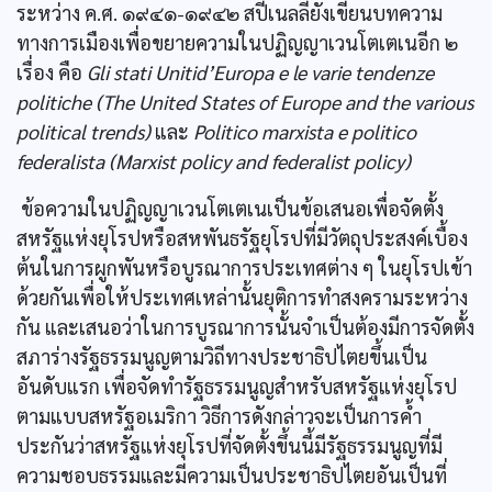
ระหว่าง ค.ศ. ๑๙๔๑-๑๙๔๒ สปีเนลลียังเขียนบทความ
ทางการเมืองเพื่อขยายความในปฏิญญาเวนโตเตเนอีก ๒
เรื่อง คือ
Gli stati Unitid’Europa e le varie tendenze
politiche (The United States of Europe and the various
political trends)
และ
Politico marxista e politico
federalista (Marxist policy and federalist policy)
ข้อความในปฏิญญาเวนโตเตเนเป็นข้อเสนอเพื่อจัดตั้ง
สหรัฐแห่งยุโรปหรือสหพันธรัฐยุโรปที่มีวัตถุประสงค์เบื้อง
ต้นในการผูกพันหรือบูรณาการประเทศต่าง ๆ ในยุโรปเข้า
ด้วยกันเพื่อให้ประเทศเหล่านั้นยุติการทำสงครามระหว่าง
กัน และเสนอว่าในการบูรณาการนั้นจำเป็นต้องมีการจัดตั้ง
สภาร่างรัฐธรรมนูญตามวิถีทางประชาธิปไตยขึ้นเป็น
อันดับแรก เพื่อจัดทำรัฐธรรมนูญสำหรับสหรัฐแห่งยุโรป
ตามแบบสหรัฐอเมริกา วิธีการดังกล่าวจะเป็นการคํ้า
ประกันว่าสหรัฐแห่งยุโรปที่จัดตั้งขึ้นนี้มีรัฐธรรมนูญที่มี
ความชอบธรรมและมีความเป็นประชาธิปไตยอันเป็นที่