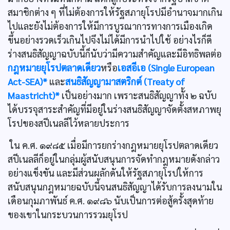
สมาชิกต่าง ๆ ที่ไม่ต้องการให้รัฐสภายุโรปมีอำนาจมากเกิน
ไปและยังไม่ต้องการให้มีการบูรณาการทางการเมืองเกิด
ขึ้นอย่างรวดเร็วเกินไปจึงไม่ได้มีการนำไปใช้ อย่างไรก็ดี
ร่างสนธิสัญญาฉบับนี้ก็นับว่ามีความสำคัญและมีอิทธิพลต่อ
กฎหมายยุโรปตลาดเดียว
หรือ
เอสอีเอ (Single European
Act-SEA)*
และ
สนธิสัญญามาสตริกต์ (Treaty of
Maastricht)*
เป็นอย่างมาก เพราะสนธิสัญญาทั้ง ๒ ฉบับ
ได้บรรจุสาระสำคัญที่มีอยู่ในร่างสนธิสัญญาจัดตั้งสหภาพยุ
โรปของสปีเนลลีไว้หลายประการ
ใน ค.ศ. ๑๙๘๕ เมื่อมีการยกร่างกฎหมายยุโรปตลาดเดียว
สปีเนลลีก็อยู่ในกลุ่มผู้สนับสนุนการจัดทำกฎหมายดังกล่าว
อย่างแข็งขัน และมีส่วนผลักดันให้รัฐสภายุโรปให้การ
สนับสนุนกฎหมายฉบับนี้จนสนธิสัญญาได้รับการลงนามใน
เดือนกุมภาพันธ์ ค.ศ. ๑๙๘๖ นับเป็นการต่อสู้ครั้งสุดท้าย
ของเขาในกระบวนการรวมยุโรป