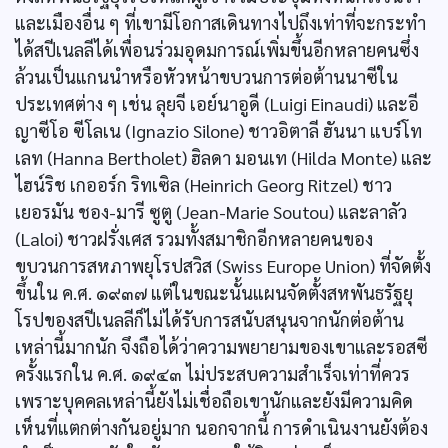
และเมืองอื่น ๆ ที่เขามีโอกาสเดินทางไปถึงเท่าที่จะกระทำ
ได้สปีเนลลีได้เพื่อนร่วมอุดมการณ์เพิ่มขึ้นอีกหลายคนซึ่ง
ล้วนเป็นแกนนำหรือหัวหน้าขบวนการต่อต้านนาซีใน
ประเทศต่าง ๆ เช่น ลุยจี เอย์นาอูดี (Luigi Einaudi) และอี
ญาซีโอ ฃีโลเน (Ignazio Silone) ชาวอิตาลี ฮันนา แบร์โท
เลท (Hanna Bertholet) ฮิลดา มอนเท (Hilda Monte) และ
ไฮน์ริช เกออร์ก ริทเซิล (Heinrich Georg Ritzel) ชาว
เยอรมัน ชอง-มารี ซูตู (Jean-Marie Soutou) และลาลัว
(Laloi) ชาวฝรั่งเศส รวมทั้งสมาชิกอีกหลายคนของ
ขบวนการสหภาพยุโรปสวิส (Swiss Europe Union) ที่จัดตั้ง
ขึ้นใน ค.ศ. ๑๙๓๗ แต่ในขณะนั้นแผนจัดตั้งสหพันธรัฐยุ
โรปของสปีเนลลีก็ไม่ได้รับการสนับสนุนจากนักต่อต้าน
เหล่านี้มากนัก จึงถือได้ว่าความพยายามของเขาและรอสซี
ครั้งแรกใน ค.ศ. ๑๙๔๓ ไม่ประสบความสำเร็จเท่าที่ควร
เพราะบุคคลเหล่านี้ยังไม่เชื่อถือเขานักและยังมีความคิด
เห็นที่แตกต่างกันอยู่มาก นอกจากนี้ การดำเนินงานยังต้อง