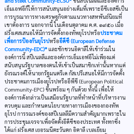
and steel Community-ECSO*
ขึ้นสปีเนลลีและองค์การ
เอ็มเอฟอีก็ให้การสนับสนุนอย่างเต็มที่เพราะอีชีเอสซีเป็น
การบูรณาการทางเศรษฐกิจตามแนวทางสหพันธ์นิยมที่
เขาต้องการ นอกจากนี้ ในเดือนตุลาคม ค.ศ. ๑๙๕๐ เมื่อ
ฝรั่งเศสเสนอให้มีการจัดตั้งกองทัพยุโรปหรือ
ประชาคม
เพื่อการป้องกันยุโรป
หรือ
อีดีซี (European Defense
Community-EDC)*
และชักชวนอิตาลีให้เข้าร่วมใน
องค์การนี้ สปีเนลลีและองค์การเอ็มเอฟอีไม่เพียงแต่
สนับสนุนรัฐบาลของตนให้เข้าเป็นสมาชิกเท่านั้นหากแต่
ยังรณรงค์ให้นายกรัฐมนตรีเด กัสเปรีเสนอให้มีการจัดตั้ง
ประชาคมการเมืองยุโรปหรืออีพีขี (European Political
Community-EPC) ขึ้นพร้อม ๆ กันด้วย ทั้งนี้ เพื่อให้
องค์การดังกล่าวเป็นเสมือนรัฐบาลที่ทำหน้าที่บริหารงาน
ควบคุม และกำหนดนโยบายทางการเมืองของกองทัพ
ยุโรป การรณรงค์ของสปีเนลลีมีความสำคัญมากเพราะใน
การประชุมเจรจาเพื่อจัดตั้งอีดีซีของประเทศ ทั้งหกซึ่ง
ได้แก่ ฝรั่งเศส เยอรมนีตะวันตก อิตาลี เบลเยียม