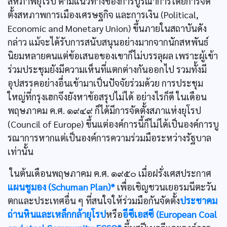
สหภาพยุโรป ตามแนวทางของการบูรณาการโดยการจัด
ตั้งสหภาพการเมืองเศรษฐกิจ และการเงิน (Political,
Economic and Monetary Union) ขึ้นภายในสถาบันดัง
กล่าว แม้จะได้รับการสนับสนุนอย่างมากจากนักสหพันธ์
นิยมหลายคนแต่ข้อเสนอของเขาก็ไม่บรรลุผล เพราะผู้เข้า
ร่วมประชุมยังมีความเห็นที่แตกต่างกันออกไป รวมทั้งมี
อุปสรรคอย่างอื่นเข้ามาเป็นปัจจัยร่วมด้วย การประชุม
ใหญ่ที่กรุงเฮกจึงยังหาข้อสรุปไม่ได้ อย่างไรก็ดี ในเดือน
พฤษภาคม ค.ศ. ๑๙๔๙ ก็ได้มีการจัดตั้งสภาแห่งยุโรป
(Council of Europe) ขึ้นแต่องค์การนี้ก็ไม่ได้เป็นองค์การบู
รณาการหากแต่เป็นองค์การความร่วมมือระหว่างรัฐบาล
เท่านั้น
ในต้นเดือนพฤษภาคม ค.ศ. ๑๙๕๐ เมื่อฝรั่งเศสประกาศ
แผนชูมอง (Schuman Plan)*
เพื่อเชิญชวนเยอรมนีตะวัน
ตกและประเทศอื่น ๆ ที่สนใจให้ร่วมมือกันจัดตั้ง
ประชาคม
ถ่านหินและเหล็กกล้ายุโรป
หรือ
อีซีเอสซี (European Coal