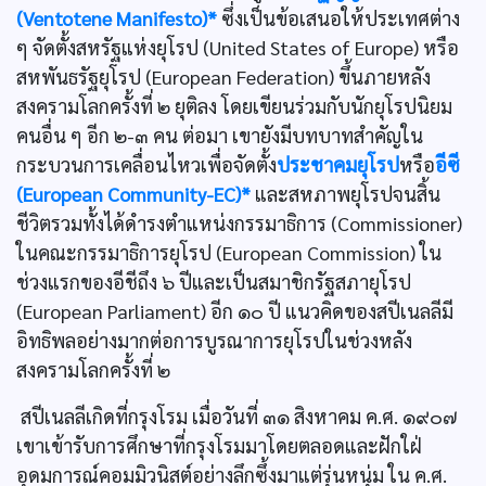
(Ventotene Manifesto)*
ซึ่งเป็นข้อเสนอให้ประเทศต่าง
ๆ จัดตั้งสหรัฐแห่งยุโรป (United States of Europe) หรือ
สหพันธรัฐยุโรป (European Federation) ขึ้นภายหลัง
สงครามโลกครั้งที่ ๒ ยุติลง โดยเขียนร่วมกับนักยุโรปนิยม
คนอื่น ๆ อีก ๒-๓ คน ต่อมา เขายังมีบทบาทสำคัญใน
กระบวนการเคลื่อนไหวเพื่อจัดตั้ง
ประชาคมยุโรป
หรือ
อีซี
(European Community-EC)*
และสหภาพยุโรปจนสิ้น
ชีวิตรวมทั้งได้ดำรงตำแหน่งกรรมาธิการ (Commissioner)
ในคณะกรรมาธิการยุโรป (European Commission) ใน
ช่วงแรกของอีชีถึง ๖ ปีและเป็นสมาชิกรัฐสภายุโรป
(European Parliament) อีก ๑๐ ปี แนวคิดของสปีเนลลีมี
อิทธิพลอย่างมากต่อการบูรณาการยุโรปในช่วงหลัง
สงครามโลกครั้งที่ ๒
สปีเนลลีเกิดที่กรุงโรม เมื่อวันที่ ๓๑ สิงหาคม ค.ศ. ๑๙๐๗
เขาเข้ารับการศึกษาที่กรุงโรมมาโดยตลอดและฝักใฝ่
อุดมการณ์คอมมิวนิสต์อย่างลึกซึ้งมาแต่รุ่นหนุ่ม ใน ค.ศ.