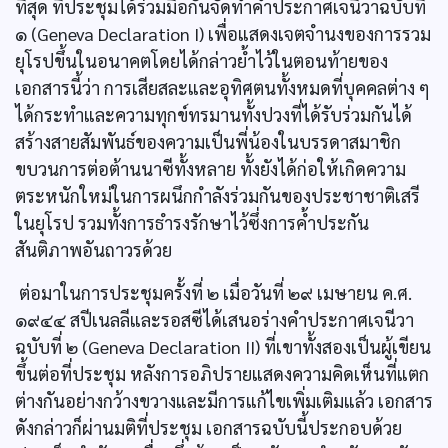
ที่สุด ที่ประชุมได้ร่วมมือกันจัดทำคำประกาศเจนีวาฉบับที่
๑ (Geneva Declaration I) เพื่อแสดงเจตจำนงของการรวม
ยุโรปขึ้นในอนาคตโดยได้กล่าวยํ้าไว้ในตอนท้ายของ
เอกสารนี้ว่า การเสียสละและอุทิศตนทั้งหมดที่บุคคลต่าง ๆ
ได้กระทำและความทุกข์ทรมานทั้งปวงที่ได้รับร่วมกันได้
สร้างสายสัมพันธ์ของความเป็นพี่น้องในบรรดาสมาชิก
ขบวนการต่อต้านนาซีทั้งหลาย ทั้งยังได้ก่อให้เกิดความ
ตระหนักใหม่ในการผนึกกำลังร่วมกันของประชาชาติเสรี
ในยุโรป รวมทั้งการธำรงรักษาไว้ซึ่งการคํ้าประกัน
สันติภาพอันถาวรด้วย
ต่อมาในการประชุมครั้งที่ ๒ เมื่อวันที่ ๒๙ เมษายน ค.ศ.
๑๙๔๔ สปีเนลลีและรอสซีได้เสนอร่างคำประกาศเจนีวา
ฉบับที่ ๒ (Geneva Declaration II) ที่เขาทั้งสองเป็นผู้เขียน
ขึ้นต่อที่ประชุม หลังการอภิปรายแสดงความคิดเห็นที่แตก
ต่างกันอย่างกว้างขวางและมีการแก้ไขเพิ่มเติมแล้ว เอกสาร
ดังกล่าวก็ผ่านมติที่ประชุม เอกสารฉบับนี้ประกอบด้วย