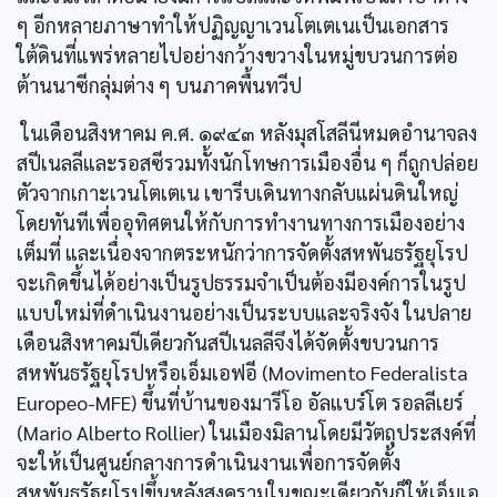
ๆ อีกหลายภาษาทำให้ปฏิญญาเวนโตเตเนเป็นเอกสาร
ใต้ดินที่แพร่หลายไปอย่างกว้างขวางในหมู่ขบวนการต่อ
ต้านนาซีกลุ่มต่าง ๆ บนภาคพื้นทวีป
ในเดือนสิงหาคม ค.ศ. ๑๙๔๓ หลังมุสโสลีนีหมดอำนาจลง
สปีเนลลีและรอสซีรวมทั้งนักโทษการเมืองอื่น ๆ ก็ถูกปล่อย
ตัวจากเกาะเวนโตเตเน เขารีบเดินทางกลับแผ่นดินใหญ่
โดยทันทีเพื่ออุทิศตนให้กับการทำงานทางการเมืองอย่าง
เต็มที่ และเนื่องจากตระหนักว่าการจัดตั้งสหพันธรัฐยุโรป
จะเกิดขึ้นได้อย่างเป็นรูปธรรมจำเป็นต้องมีองค์การในรูป
แบบใหม่ที่ดำเนินงานอย่างเป็นระบบและจริงจัง ในปลาย
เดือนสิงหาคมปีเดียวกันสปีเนลลีจึงได้จัดตั้งขบวนการ
สหพันธรัฐยุโรปหรือเอ็มเอฟอี (Movimento Federalista
Europeo-MFE) ขึ้นที่บ้านของมารีโอ อัลแบร์โต รอลลีเยร์
(Mario Alberto Rollier) ในเมืองมิลานโดยมีวัตถุประสงค์ที่
จะให้เป็นศูนย์กลางการดำเนินงานเพื่อการจัดตั้ง
สหพันธรัฐยุโรปขึ้นหลังสงครามในขณะเดียวกันก็ให้เอ็มเอ