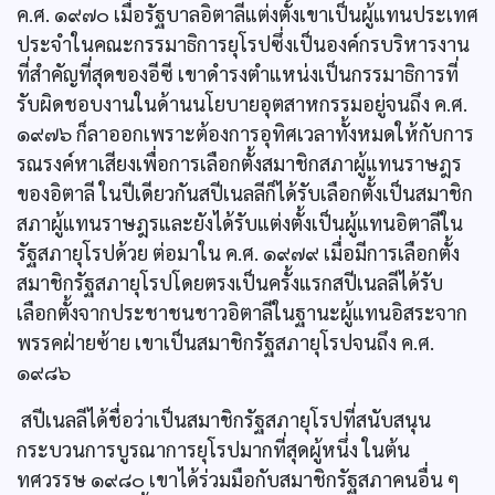
ค.ศ. ๑๙๗๐ เมื่อรัฐบาลอิตาลีแต่งตั้งเขาเป็นผู้แทนประเทศ
ประจำในคณะกรรมาธิการยุโรปซึ่งเป็นองค์กรบริหารงาน
ที่สำคัญที่สุดของอีซี เขาดำรงตำแหน่งเป็นกรรมาธิการที่
รับผิดชอบงานในด้านนโยบายอุตสาหกรรมอยู่จนถึง ค.ศ.
๑๙๗๖ ก็ลาออกเพราะต้องการอุทิศเวลาทั้งหมดให้กับการ
รณรงค์หาเสียงเพื่อการเลือกตั้งสมาชิกสภาผู้แทนราษฎร
ของอิตาลี ในปีเดียวกันสปีเนลลีก็ได้รับเลือกตั้งเป็นสมาชิก
สภาผู้แทนราษฎรและยังได้รับแต่งตั้งเป็นผู้แทนอิตาลีใน
รัฐสภายุโรปด้วย ต่อมาใน ค.ศ. ๑๙๗๙ เมื่อมีการเลือกตั้ง
สมาชิกรัฐสภายุโรปโดยตรงเป็นครั้งแรกสปีเนลลีได้รับ
เลือกตั้งจากประชาชนชาวอิตาลีในฐานะผู้แทนอิสระจาก
พรรคฝ่ายซ้าย เขาเป็นสมาชิกรัฐสภายุโรปจนถึง ค.ศ.
๑๙๘๖
สปีเนลลีได้ชื่อว่าเป็นสมาชิกรัฐสภายุโรปที่สนับสนุน
กระบวนการบูรณาการยุโรปมากที่สุดผู้หนึ่ง ในต้น
ทศวรรษ ๑๙๘๐ เขาได้ร่วมมือกับสมาชิกรัฐสภาคนอื่น ๆ