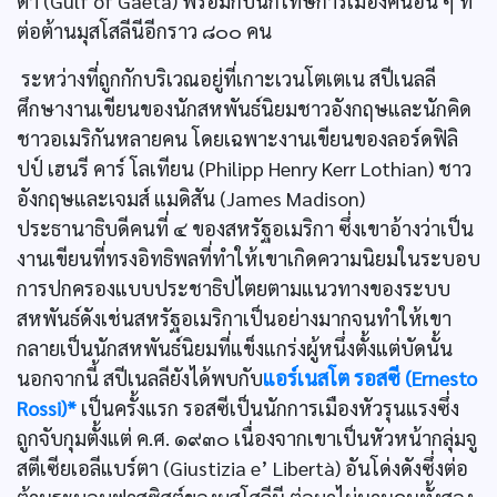
ตา (Gulf of Gaeta) พร้อมกับนักโทษการเมืองคนอื่น ๆ ที่
ต่อต้านมุสโสลีนีอีกราว ๘๐๐ คน
ระหว่างที่ถูกกักบริเวณอยู่ที่เกาะเวนโตเตเน สปีเนลลี
ศึกษางานเขียนของนักสหพันธ์นิยมชาวอังกฤษและนักคิด
ชาวอเมริกันหลายคน โดยเฉพาะงานเขียนของลอร์ดฟิลิ
ปป์ เฮนรี คาร์ โลเทียน (Philipp Henry Kerr Lothian) ชาว
อังกฤษและเจมส์ แมดิสัน (James Madison)
ประธานาธิบดีคนที่ ๔ ของสหรัฐอเมริกา ซึ่งเขาอ้างว่าเป็น
งานเขียนที่ทรงอิทธิพลที่ทำให้เขาเกิดความนิยมในระบอบ
การปกครองแบบประชาธิปไตยตามแนวทางของระบบ
สหพันธ์ดังเช่นสหรัฐอเมริกาเป็นอย่างมากจนทำให้เขา
กลายเป็นนักสหพันธ์นิยมที่แข็งแกร่งผู้หนึ่งตั้งแต่บัดนั้น
นอกจากนี้ สปีเนลลียังได้พบกับ
แอร์เนสโต รอสซี (Ernesto
Rossi)*
เป็นครั้งแรก รอสซีเป็นนักการเมืองหัวรุนแรงซึ่ง
ถูกจับกุมตั้งแต่ ค.ศ. ๑๙๓๐ เนื่องจากเขาเป็นหัวหน้ากลุ่มจู
สตีเซียเอลีแบร์ตา (Giustizia e’ Libertà) อันโด่งดังซึ่งต่อ