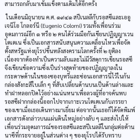
สามารถกลับมาเข้มแข็งตามเดิมได้อีกครั้ง
ในเดือนมิถุนายน ค.ศ. ๑๙๔๑ สปีเนลลีกับรอสซีและเออู
เจนีโอ โกลอร์นี (Eugenio Colorni) รวมทั้งเพื่อนร่วม
อุดมการณ์อีก ๑ หรือ ๒ คนได้ร่วมมือกันเขียนปฏิญญาเวน
โตเตเน ซึ่งเป็นเอกสารสนับสนุนความเคลื่อนไหวเพื่อจัด
ตั้งสหรัฐแห่งยุโรปขึ้นหลังสงครามโลกครั้งที่ ๒ ยุติลง
เนื่องจากต้องทำเป็นความลับและไม่มีวัสดุการเขียนรอสซี
จึงเขียนข้อความซึ่งเป็นร่างสุดท้ายของปฏิญญาลงใน
กระดาษด้านในของซองบุหรี่และซ่อนเอกสารนี่ไว้ในก้น
กล่องสังกะสีใบเล็ก ๆ ที่สับเปลี่ยนด้านบนเป็นด้านล่างและ
ทำฝาหลอกปิดไว้อย่างแน่นหนาเพื่อลวงผู้ที่อาจค้นพบ
รอสซีฝากกล่องนี้ออกไปจากเกาะเวนโตเตเนกับภรรยา
ของเขาเมื่อเธอเดินทางมาเยี่ยม ต่อจากนั้นเธอก็ได้จัดพิมพ์
เอกสารดังกล่าวบนแผ่นดินใหญ่อย่างลับ ๆ และส่งไปให้
เพื่อนร่วมอุดมการณ์ของรอสซีและสปีเนลลีในกลุ่มต่อต้าน
นาซีที่กระจายอยู่ในส่วนต่าง ๆ ของยุโรปได้รับทราบ