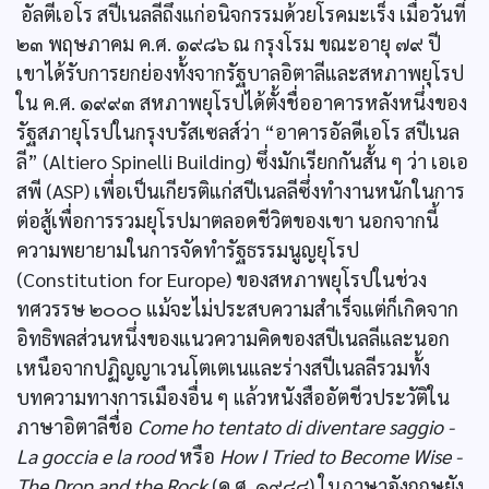
อัลตีเอโร สปีเนลลีถึงแก่อนิจกรรมด้วยโรคมะเร็ง เมื่อวันที่
๒๓ พฤษภาคม ค.ศ. ๑๙๘๖ ณ กรุงโรม ขณะอายุ ๗๙ ปี
เขาได้รับการยกย่องทั้งจากรัฐบาลอิตาลีและสหภาพยุโรป
ใน ค.ศ. ๑๙๙๓ สหภาพยุโรปได้ตั้งชื่ออาคารหลังหนึ่งของ
รัฐสภายุโรปในกรุงบรัสเซลส์ว่า “อาคารอัลดีเอโร สปีเนล
ลี” (Altiero Spinelli Building) ซึ่งมักเรียกกันสั้น ๆ ว่า เอเอ
สพี (ASP) เพื่อเป็นเกียรติแก่สปีเนลลีซึ่งทำงานหนักในการ
ต่อสู้เพื่อการรวมยุโรปมาตลอดชีวิตของเขา นอกจากนี้
ความพยายามในการจัดทำรัฐธรรมนูญยุโรป
(Constitution for Europe) ของสหภาพยุโรปในช่วง
ทศวรรษ ๒๐๐๐ แม้จะไม่ประสบความสำเร็จแต่ก็เกิดจาก
อิทธิพลส่วนหนึ่งของแนวความคิดของสปีเนลลีและนอก
เหนือจากปฏิญญาเวนโตเตเนและร่างสปีเนลลีรวมทั้ง
บทความทางการเมืองอื่น ๆ แล้วหนังสืออัตชีวประวัติใน
ภาษาอิตาลีชื่อ
Come ho tentato di diventare saggio -
La goccia e la rood
หรือ
How I Tried to Become Wise -
The Drop and the Rock
(ค.ศ. ๑๙๘๘) ในภาษาอังกฤษยัง