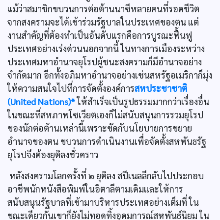
แม้ว่าสมาชิกขบวนการต่อต้านนาซีหลายคนที่รอดชีวิต
จากสงครามจะได้เข้าร่วมรัฐบาลในประเทศของตน แต่
งานสำคัญที่ต้องทำเป็นอันดับแรกคือการบูรณะฟื้นฟู
ประเทศอย่างเร่งด่วนนอกจากนี้ ในทางการเมืองระหว่าง
ประเทศมหาอำนาจยุโรปผู้ชนะสงครามก็มีอำนาจอย่าง
จำกัดมาก อีกทั้งอภิมหาอำนาจอย่างเช่นสหรัฐอเมริกาก็มุ่ง
ให้ความสนใจไปที่การจัดตั้งองค์การ
สหประชาชาติ
(United Nations)*
ให้สำเร็จเป็นรูปธรรมมากกว่าเรื่องอื่น
ในขณะที่สหภาพโซเวียตเองก็ไม่สนับสนุนการรวมยุโรป
ของนักต่อต้านเหล่านี้เพราะขัดกับนโยบายการขยาย
อำนาจของตน ขบวนการดำเนินงานเพื่อจัดตั้งสหพันธรัฐ
ยุโรปจึงต้องยุติลงชั่วคราว
หลังสงครามโลกครั้งที่ ๒ ยุติลง สปีเนลลีกลับไปประกอบ
อาชีพนักหนังสือพิมพ์ในอิตาลีตามเดิมและให้การ
สนับสนุนรัฐบาลที่เข้ามาบริหารประเทศอย่างเต็มที่ ใน
ขณะเดียวกันเขาก็ยังไม่ทอดทิ้งอุดมการณ์สหพันธ์นิยม ใน