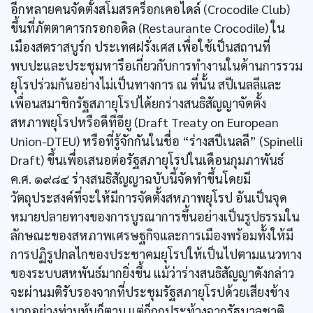
อีกหลายคนจัดตั้งสโมสรคร็อกเคอไดล์ (Crocodile Club)
ขึ้นที่ภัตตาคารกรอกอดิล (Restaurante Crocodile) ใน
เมืองสตราสบูร์ก ประเทศฝรั่งเศส เพื่อใช้เป็นสถานที่
พบปะและประชุมหารือเกี่ยวกับการทำงานในด้านการรวม
ยุโรปร่วมกันอย่างไม่เป็นทางการ ณ ที่นั้น สปีเนลลีและ
เพื่อนสมาชิกรัฐสภายุโรปได้ยกร่างสนธิสัญญาจัดตั้ง
สหภาพยุโรปหรือดีทีอียู (Draft Treaty on European
Union-DTEU) หรือที่รู้จักกันในชื่อ “ร่างสปีเนลลี” (Spinelli
Draft) ขึ้นเพื่อเสนอต่อรัฐสภายุโรปในเดือนกุมภาพันธ์
ค.ศ. ๑๙๘๔ ร่างสนธิสัญญาฉบับนี้จัดทำขึ้นโดยมี
วัตถุประสงค์ที่จะให้มีการจัดตั้งสหภาพยุโรป อันเป็นจุด
หมายปลายทางของการบูรณาการขึ้นอย่างเป็นรูปธรรมใน
ลักษณะของสหภาพเศรษฐกิจและการเมืองพร้อมทั้งให้มี
การปฏิรูปกลไกของประชาคมยุโรปให้เป็นไปตามแนวทาง
ของระบบสหพันธ์มากยิ่งขึ้น แม้ว่าร่างสนธิสัญญาดังกล่าว
จะผ่านมติรับรองจากที่ประชุมรัฐสภายุโรปด้วยเสียงข้าง
มากอย่างท่วมท้นก็ตาม แต่ก็ถูกประท้วงจากรัฐบาลชาติ