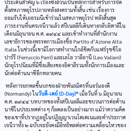
ประเด็นสำคัญ ๖ เรื่องซึ่งล้วนเป็นหลักการสำหรับการจัด
ตั้งสหภาพยุโรปภายหลังสงครามทั้งสิ้น เช่น เรื่องการ
ยอมรับให้เยอรมนีเข้าร่วมในสหภาพยุโรป หลังสิ้นสุด
ภาระงานที่นครเจนีวาแล้ว สปีเนลลีก็เดินทางกลับอิตาลีใน
เดือนมิถุนายน ค.ศ. ๑๙๔๔ และเข้าทำงานที่สำนักงาน
เลขาธิการของพรรคการเมืองชื่อ Partito d’Azione Alta
Italia ในช่วงนี้เขามีโอกาสทำงานใกล้ชิดกับแฟร์รุชชีโอ
ปาร์รี (Ferruccio Parri) และเลโอ วาลีอานี (Leo Valiani)
นักยุโรปนิยมที่มีชื่อเสียงของอิตาลีรวมทั้งนักการเมืองและ
นักต่อต้านนาซีอีกหลายคน
หลังการยกพลขึ้นบกของฝ่ายพันธมิตรที่นอร์มองดี
(Normandy) ใน
วันดี-เดย์ (D-Day)*
เมื่อวันที่ ๖ มิถุนายน
ค.ศ. ๑๙๔๔ บทบาทของทั้งสปีเนลลีและขบวนการต่อต้าน
นาซีในประเทศต่าง ๆ ก็ลดลงเป็นอย่างมาก แม้ว่าความคิด
ของเขาที่ปรากฏอยู่ในปฏิญญาเวนโตเตเนและคำประกาศ
เจนีวาทั้ง ๒ ฉบับจะยังคงมีอิทธิพลต่อความเคลื่อนไหวของ