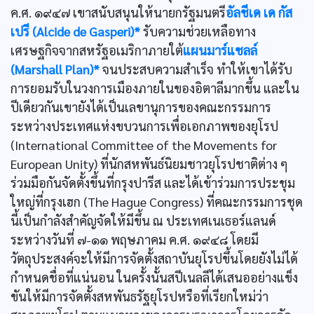
ค.ศ. ๑๙๔๗ เขาสนับสนุนให้นายกรัฐมนตรี
อัลชีเด เด กัส
เปรี (Alcide de Gasperi)*
รับความช่วยเหลือทาง
เศรษฐกิจจากสหรัฐอเมริกาภายใต้
แผนมาร์แชลล์
(Marshall Plan)*
จนประสบความสำเร็จ ทำให้เขาได้รับ
การยอมรับในวงการเมืองภายในของอิตาลีมากขึ้น และใน
ปีเดียวกันเขายังได้เป็นเลขานุการของคณะกรรมการ
ระหว่างประเทศแห่งขบวนการเพื่อเอกภาพของยุโรป
(International Committee of the Movements for
European Unity) ที่นักสหพันธ์นิยมชาวยุโรปชาติต่าง ๆ
ร่วมมือกันจัดตั้งขึ้นที่กรุงปารีส และได้เข้าร่วมการประชุม
ใหญ่ที่กรุงเฮก (The Hague Congress) ที่คณะกรรมการชุด
นี้เป็นกำลังสำคัญจัดให้มีขึ้น ณ ประเทศเนเธอร์แลนด์
ระหว่างวันที่ ๗-๑๑ พฤษภาคม ค.ศ. ๑๙๔๘ โดยมี
วัตถุประสงค์จะให้มีการจัดตั้งสถาบันยุโรปขึ้นโดยยังไม่ได้
กำหนดชื่อที่แน่นอน ในครั้งนั้นสปีเนลลีได้เสนออย่างแข็ง
ขันให้มีการจัดตั้งสหพันธรัฐยุโรปหรือที่เรียกใหม่ว่า