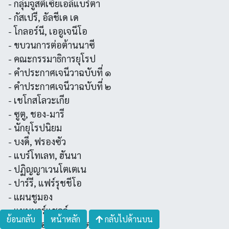
- กลุ่มจูสตีเซียเอลีแบร์ตา
- กัสเปรี, อัลชีเด เด
- โกลอร์นี, เออูเจนีโอ
- ขบวนการต่อต้านนาซี
- คณะกรรมาธิการยุโรป
- คำประกาศเจนีวาฉบับที่ ๑
- คำประกาศเจนีวาฉบับที่ ๒
- เชโกสโลวะเกีย
- ซูตู, ชอง-มารี
- นักยุโรปนิยม
- บงดี, ฟรองซัว
- แบร์โทเลท, ฮันนา
- ปฏิญญาเวนโตเตเน
- ปาร์รี, แฟร์รุชชีโอ
- แผนชูมอง
- แผนมาร์แชลล์
ย้อนกลับ
หน้าหลัก
กลับไปด้านบน
- พรรคคอมมิวนิสต์อิตาลี