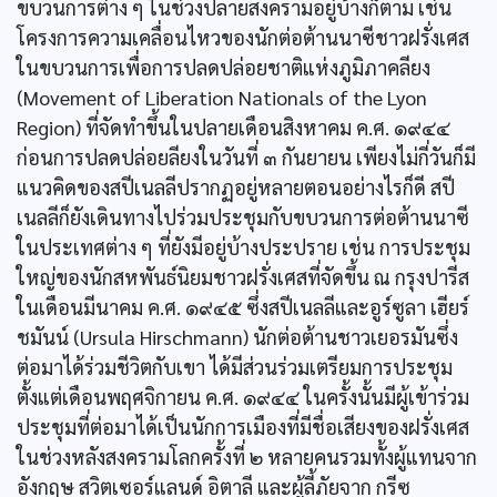
ขบวนการต่าง ๆ ในช่วงปลายสงครามอยู่บ้างก็ตาม เช่น
โครงการความเคลื่อนไหวของนักต่อต้านนาซีชาวฝรั่งเศส
ในขบวนการเพื่อการปลดปล่อยชาติแห่งภูมิภาคลียง
(Movement of Liberation Nationals of the Lyon
Region) ที่จัดทำขึ้นในปลายเดือนสิงหาคม ค.ศ. ๑๙๔๔
ก่อนการปลดปล่อยลียงในวันที่ ๓ กันยายน เพียงไม่กี่วันก็มี
แนวคิดของสปีเนลลีปรากฏอยู่หลายตอนอย่างไรก็ดี สปี
เนลลีก็ยังเดินทางไปร่วมประชุมกับขบวนการต่อต้านนาซี
ในประเทศต่าง ๆ ที่ยังมีอยู่บ้างประปราย เช่น การประชุม
ใหญ่ของนักสหพันธ์นิยมชาวฝรั่งเศสที่จัดขึ้น ณ กรุงปารีส
ในเดือนมีนาคม ค.ศ. ๑๙๔๕ ซึ่งสปีเนลลีและอูร์ซูลา เฮียร์
ชมันน์ (Ursula Hirschmann) นักต่อต้านชาวเยอรมันซึ่ง
ต่อมาได้ร่วมชีวิตกับเขา ได้มีส่วนร่วมเตรียมการประชุม
ตั้งแต่เดือนพฤศจิกายน ค.ศ. ๑๙๔๔ ในครั้งนั้นมีผู้เข้าร่วม
ประชุมที่ต่อมาได้เป็นนักการเมืองที่มีชื่อเสียงของฝรั่งเศส
ในช่วงหลังสงครามโลกครั้งที่ ๒ หลายคนรวมทั้งผู้แทนจาก
อังกฤษ สวิตเซอร์แลนด์ อิตาลี และผู้ลี้ภัยจาก กรีซ