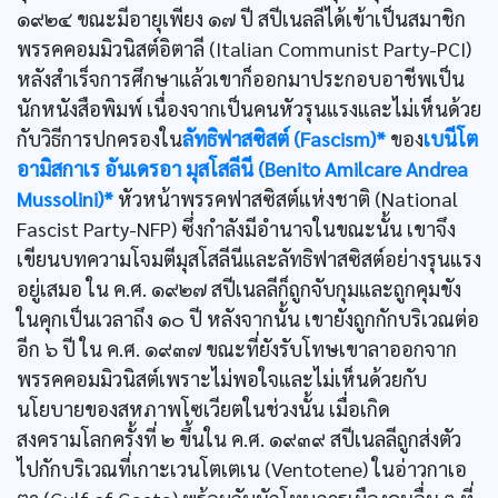
๑๙๒๔ ขณะมีอายุเพียง ๑๗ ปี สปีเนลลีได้เข้าเป็นสมาชิก
พรรคคอมมิวนิสต์อิตาลี (Italian Communist Party-PCI)
หลังสำเร็จการศึกษาแล้วเขาก็ออกมาประกอบอาชีพเป็น
นักหนังสือพิมพ์ เนื่องจากเป็นคนหัวรุนแรงและไม่เห็นด้วย
กับวิธีการปกครองใน
ลัทธิฟาสซิสต์ (Fascism)*
ของ
เบนีโต
อามิสกาเร อันเดรอา มุสโสลีนี (Benito Amilcare Andrea
Mussolini)*
หัวหน้าพรรคฟาสซิสต์แห่งชาติ (National
Fascist Party-NFP) ซึ่งกำลังมีอำนาจในขณะนั้น เขาจึง
เขียนบทความโจมตีมุสโสลีนีและลัทธิฟาสซิสต์อย่างรุนแรง
อยู่เสมอ ใน ค.ศ. ๑๙๒๗ สปีเนลลีก็ถูกจับกุมและถูกคุมขัง
ในคุกเป็นเวลาถึง ๑๐ ปี หลังจากนั้น เขายังถูกกักบริเวณต่อ
อีก ๖ ปี ใน ค.ศ. ๑๙๓๗ ขณะที่ยังรับโทษเขาลาออกจาก
พรรคคอมมิวนิสต์เพราะไม่พอใจและไม่เห็นด้วยกับ
นโยบายของสหภาพโซเวียตในช่วงนั้น เมื่อเกิด
สงครามโลกครั้งที่ ๒ ขึ้นใน ค.ศ. ๑๙๓๙ สปีเนลลีถูกส่งตัว
ไปกักบริเวณที่เกาะเวนโตเตเน (Ventotene) ในอ่าวกาเอ