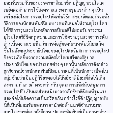
ยอมรับร่วมกันของบรรดาชาติสมาชิก ปฏิญญาเวนโตเต
เนยังต่อต้านการใช้สงครามและความรุนแรงต่าง ๆ เป็น
เครื่องมือในการรวมยุโรป ดังเช่นวิธีการของฮิตเลอร์รวมทั้ง
วิธีการของนักสหพันธ์นิยมบางคนที่เสนอให้รวมยุโรปโดย
ใช้วิธีการรุนแรง ในหลักการสปีเนลลีไม่ยอมรับการรวม
ยุโรปโดยวิธีผิดกฎหมายและการใช้ความรุนแรงจากระดับ
ล่างเนื่องจากเขาเห็นว่าการต่อสู้ของนักสหพันธ์นิยมเกิด
ขึ้นในสังคมประชาธิปไตยของยุโรปตะวันตก การรวมยุโรป
จึงควรเกิดขึ้นจากความสมัครใจโดยเสรีของรัฐบาล
ประชาธิปไตยของประเทศต่าง ๆ เท่านั้น หลักการดังกล่าว
ถูกวิจารณ์จากนักสหพันธ์นิยมบางคนที่เป็นนักการเมืองใน
กลุ่มซ้ายว่าเป็นปฏิกิริยาตอบโต้ลัทธิชาตินิยมที่ก่อให้เกิด
สงครามทำลายล้างระหว่างกัน อุดมการณ์ที่สนับสนุนการ
รวมยุโรปจึงเป็นผลส่วนหนึ่งมาจากลัทธิชาตินิยมที่รุนแรง
และก่อให้เกิดความเป็นอริต่อกัน อย่างไรก็ดี ปฏิญญาฉบับ
นี้ก็เป็นที่ยอมรับของบรรดานักต่อต้านนาซีจำนวนมาก
และในเวลาต่อมายังมีการแปลและจัดพิมพ์เป็นภาษาต่าง