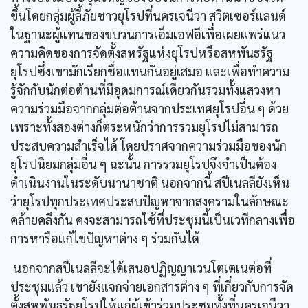
ขึ้นโดยกลุ่มผู้ลี้ภัยชาวยุโรปที่นครเจนีวา สวิตเซอร์แลนด์
ในฐานะผู้แทนของขบวนการเอ็มเอฟอีเพื่อเผยแพร่แนว
ความคิดของการจัดตั้งสหรัฐแห่งยุโรปหรือสหพันธรัฐ
ยุโรปซึ่งเขามักเรียกชื่อแทนกันอยู่เสมอ และเพื่อทำความ
รู้จักกับนักต่อต้านที่มีอุดมการณ์เดียวกันรวมทั้งแสวงหา
ความร่วมมือจากกลุ่มต่อต้านจากประเทศยุโรปอื่น ๆ ด้วย
เพราะทั้งสองต่างก็ตระหนักว่าการรวมยุโรปไม่สามารถ
ประสบความสำเร็จได้ โดยปราศจากความร่วมมือของนัก
ยุโรปนิยมกลุ่มอื่น ๆ ฉะนั้น การรวมยุโรปจึงจำเป็นต้อง
ดำเนินงานในระดับนานาชาติ นอกจากนี้ สปีเนลลียังเห็น
ว่ายุโรปทุกประเทศประสบปัญหาจากสงครามในลักษณะ
คล้ายคลึงกัน คงจะสามารถใช้ที่ประชุมนี้เป็นเวทีกลางเพื่อ
การหารือแก้ไขปัญหาต่าง ๆ ร่วมกันได้
นอกจากสปีเนลลีจะได้เสนอปฏิญญาเวนโตเตเนต่อที่
ประชุมแล้ว เขายังแจกจ่ายเอกสารต่าง ๆ ที่เกี่ยวกับการจัด
ตั้งสหพันธรัฐยุโรปให้แก่ผู้เข้าร่วมประชุมทั้งที่นครเจนีวา