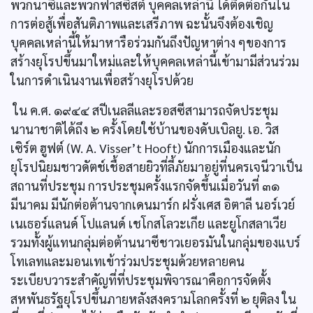
พวกนาซีและพวกฟาสซิสต์ บุคคลเหล่านี้ ได้ติดต่อกันใน
การต่อสู้เพื่อสันติภาพและเสรีภาพ ฉะนั้นจึงต้องเชิญ
บุคคลเหล่านี้ให้มาหารือร่วมกันถึงปัญหาต่าง ๆของการ
สร้างยุโรปขึ้นมาใหม่และให้บุคคลเหล่านี้เข้ามามีส่วนร่วม
ในการดำเนินงานเพื่อสร้างยุโรปด้วย
ใน ค.ศ. ๑๙๔๔ สปีเนลลีและรอสซีสามารถจัดประชุม
นานาชาติได้ถึง ๒ ครั้งโดยใช้บ้านของดับเบิลยู. เอ. วิส
เซิร์ต ฮูฟต์ (W. A. Visser’t Hooft) นักการเมืองและนัก
ยุโรปนิยมชาวดัตช์เชื้อสายยิวที่ลี้ภัยมาอยู่ที่นครเจนีวาเป็น
สถานที่ประชุม การประชุมครั้งแรกจัดขึ้นเมื่อวันที่ ๓๑
มีนาคม มีนักต่อต้านจากเดนมาร์ก ฝรั่งเศส อิตาลี นอร์เวย์
เนเธอร์แลนด์ โปแลนด์ เชโกสโลวะเกีย และยูโกสลาเวีย
รวมทั้งผู้แทนกลุ่มต่อต้านนาซีชาวเยอรมันในกลุ่มของแบร์
โทเลทและมอนเทเข้าร่วมประชุมด้วยหลายคน
ระเบียบวาระสำคัญที่ที่ประชุมพิจารณาคือการจัดตั้ง
สหพันธรัฐยุโรปขึ้นภายหลังสงครามโลกครั้งที่ ๒ ยุติลง ใน