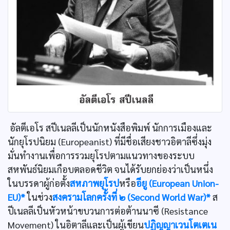
อัลตีเอโร สปีเนลลีเป็นนักหนังสือพิมพ์ นักการเมืองและ
นักยุโรปนิยม (Europeanist) ที่มีชื่อเสียงชาวอิตาลีซึ่งมุ่ง
มั่นทำงานเพื่อการรวมยุโรปตามแนวทางของระบบ
สหพันธ์นิยมเกือบตลอดชีวิต จนได้รับยกย่องว่าเป็นหนึ่ง
ในบรรดาผู้ก่อตั้ง
สหภาพยุโรป
หรือ
อียู (European Union-
EU)*
ในช่วง
สงครามโลกครั้งที่ ๒ (Second World War)*
ส
ปีเนลลีเป็นหัวหน้าขบวนการต่อต้านนาซี (Resistance
Movement) ในอิตาลีและเป็นผู้เขียน
ปฏิญญาเวนโตเตเน