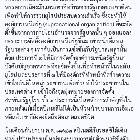
พรรคการเมืองมักแสวงหาอิทธิพลจากรัฐบาลของชาติตน
เพื่อทำให้การรวมยุโรปประสบความสำเร็จ ซึ่งจะทำให้
องค์การเหนือรัฐ (supranational organization) ที่จะจัด
ตั้งขึ้นจากการถ่ายโอนอำนาจจากรัฐบาลนั้น ๆ อ่อนแอลง
เพราะการจัดตั้งองค์การเหนือรัฐขึ้นมาทำหน้าที่แทน
รัฐบาลต่าง ๆ เท่ากับเป็นการแข่งขันกับรัฐบาลเหล่านั้น
ด้วย ประการที่ ๒ ให้มีการจัดตั้งองค์การเหนือรัฐขึ้นมา
บังคับบัญชาสหภาพที่จะจัดตั้งขึ้นเพื่อทำหน้าที่ในระดับ
ยุโรป และประการที่ ๓ ให้มีองค์กรที่ทำหน้าที่สร้างความ
เข้าใจอันดีในหมู่ประชาชนเพื่อช่วยทำให้ประชาชนใน
ประเทศต่าง ๆ เข้าใจถึงจุดมุ่งหมายของการจัดตั้ง
สหพันธรัฐยุโรป ทั้ง ๓ ประการนี้เป็นหลักการสำคัญซึ่งใน
ภายหลังแม้เมื่อสปีเนลลีไม่ได้เป็นหัวหน้าขบวนการเอ็มเอ
ฟอีแล้วเขาก็ยังคงยึดถือต่อมาตลอดชีวิต
ในเดือนกันยายน ค.ศ. ๑๙๔๓ สปีเนลลีกับรอสซีได้เดิน
ทางไปร่วมประชุมใหญ่ของขบวนการต่อต้านนาซีซึ่งจัด