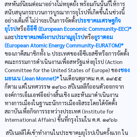
สหพันธ์นิยมต่อมาอย่างไม่หยุดยั้ง พร้อมกันนั้นก็ให้การ
สนับสนุนกระบวนการบูรณาการยุโรปที่เกิดขึ้นในช่วงนี้
อย่างเต็มที่ ไม่ว่าจะเป็นการจัดตั้ง
ประชาคมเศรษฐกิจ
ยุโรป
หรือ
อีอีซี (European Economic Community-EEC)*
และ
ประชาคมพลังงานปรมาณูยุโรป
หรือ
ยูราตอม
(European Atomic Energy Community-EURATOM)*
ของภาคีสมาชิกทั้ง ๖ ประเทศของอีซีเอสซีหรือการจัดตั้ง
คณะกรรมการดำเนินงานเพื่อสหรัฐแห่งยุโรป (Action
Committee for the United States of Europe) ของ
ชอง
มอนเน (Jean Monnet)*
ในเดือนตุลาคม ค.ศ. ๑๙๕๕
ก็ตาม แต่ในทศวรรษ ๑๙๖๐ สปีเนลลีก็ถอนตัวออกจาก
องค์การเอ็มเอฟอีอย่างสิ้นเชิง และหันมาดำเนินงาน
ทางการเมืองในฐานะนักการเมืองอิสระโดยได้จัดตั้ง
สถาบันเพื่อกิจการระหว่างประเทศ (Institute for
International Affairs) ขึ้นที่กรุงโรมใน ค.ศ. ๑๙๖๖
สปีเนลลีได้เข้าทำงานในประชาคมยุโรปเป็นครั้งแรก ใน