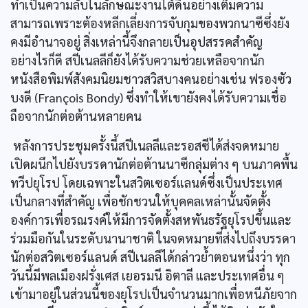
ทำเป็นความลับในลักษณะงานใต้ดินอย่างเต็มความ
สามารถเพราะต้องหลีกเลี่ยงการจับกุมของพวกนาซีซึ่งยัง
คงมีอำนาจอยู่ สิ่งเหล่านี้จึงกลายเป็นอุปสรรคสำคัญ
อย่างไรก็ดี สปีเนลลีก็ยังได้รับความช่วยเหลือจากนัก
หนังสือพิมพ์สังคมนิยมชาวสวิสบางคนอย่างเช่น ฟรองซัว
บงดี (François Bondy) ซึ่งทำให้เขายังคงได้รับความเชื่อ
ถือจากนักต่อต้านหลายคน
หลังการประชุมครั้งนี้สปีเนลลีและรอสซีได้ส่งจดหมาย
เปิดผนึกไปยังบรรดานักต่อต้านนาซีกลุ่มต่าง ๆ บนภาคพื้น
ทวีปยุโรป โดยเฉพาะในสวิตเซอร์แลนด์ซึ่งเป็นประเทศ
เป็นกลางที่สำคัญ เพื่อชักชวนให้บุคคลเหล่านั้นจัดตั้ง
องค์การเพื่อรณรงค์ให้มีการจัดตั้งสหพันธรัฐยุโรปขึ้นและ
ร่วมมือกันในระดับนานาชาติ ในจดหมายที่ส่งไปถึงบรรดา
นักต่อสวิตเซอร์แลนด์ สปีเนลลีได้กล่าวยํ้าตอนหนึ่งว่า ทุก
วันนี้มีพลเมืองฝรั่งเศส เยอรมนี อิตาลี และประเทศอื่น ๆ
เข้ามาอยู่ในส่วนนี้ของยุโรปเป็นจำนวนมากเพื่อหนีภัยจาก