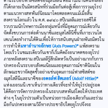
ต้านระบอบฟาสซิสต์ของมุสโสลีนี ต่อมาไม่นานคนทั้งสอง
ก็ได้กลายเป็นมิตรสนิทที่ร่วมมือกันต่อสู้เพื่อการรวมยุโรป
ตามแนวทางสหพันธ์นิยมมาโดยตลอดจนแม้เมื่อสิ้น
สงครามโลกแล้ว ใน ค.ศ. ๑๙๔๐ สปีเนลลีและรอสซีได้
รวบรวมนักโทษการเมืองกลุ่มหนึ่งที่มีอุดมการณ์เดียวกัน
จัดตั้งขบวนการต่อต้านนาซีและมุสโสลีนีขึ้นที่เกาะเวนโต
เตเนโดยทำงานใต้ดินเพื่อให้การสนับสนุนฝ่ายพันธมิตรใน
การทำให้
มหาอำนาจอักษะ (Axis Powers)*
แพ้สงคราม
โดยเร็ว ในขณะเดียวกันเขาก็เริ่มคิดถึงอนาคตของยุโรป
ภายหลังสงคราม สปีเนลลีรู้สึกผิดหวังเป็นอย่างมากกับการ
ปกครองในระบอบสังคมนิยมและอุดมการณ์ชาตินิยมใน
ลักษณะขวาจัดสุดขั้วอย่างเช่นอุดมการณ์ฟาสซิสต์ขอ
งมุสโสลีนีและนาซีของ
อดอล์ฟ ฮิตเลอร์ (Adolf Hitler)*
แห่งเยอรมนี เขาเห็นว่าทางเดียวที่จะทำให้ยุโรปอยู่รอด
ได้คือการจัดการปกครองในระบบสหพันธ์โดยให้ประเทศ
ต่าง ๆ ในยุโรปรวมตัวเป็นหน่วยการเมืองเดียวกันและร่วม
มือกันปกครองตามวิถีทางประชาธิปไตยยุโรปจึงจะ