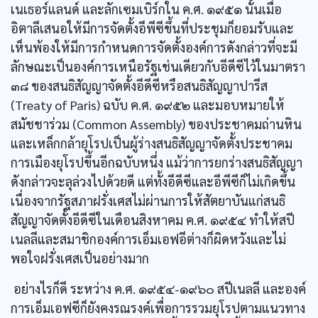
เนเธอร์แลนด์ และลักเซมเบิร์กใน ค.ศ. ๑๙๕๑ นั้นเมื่อ
อิตาลีเสนอให้มีการจัดตั้งอีพีซีขึ้นที่ประชุมก็ยอมรับและ
เห็นพ้องให้มีการกำหนดการจัดตั้งองค์การดังกล่าวที่จะมี
ลักษณะเป็นองค์การเหนือรัฐเช่นเดียวกับอีดีซีไว้ในมาตรา
๓๘ ของสนธิสัญญาจัดตั้งอีดีซีหรือสนธิสัญญาปารีส
(Treaty of Paris) ฉบับ ค.ศ. ๑๙๕๒ และมอบหมายให้
สมัชชาร่วม (Common Assembly) ของประชาคมถ่านหิน
และเหล็กกล้ายุโรปเป็นผู้ร่างสนธิสัญญาจัดตั้งประชาคม
การเมืองยุโรปขึ้นอีกฉบับหนึ่ง แม้ว่าการยกร่างสนธิสัญญา
ดังกล่าวจะลุล่วงไปด้วยดี แต่ทั้งอีดีซีและอีพีซีก็ไม่เกิดขึ้น
เนื่องจากรัฐสภาฝรั่งเศสไม่ผ่านการให้สัตยาบันแก่สนธิ
สัญญาจัดตั้งอีดีซีในเดือนสิงหาคม ค.ศ. ๑๙๕๔ ทำให้สปี
เนลลีและสมาชิกองค์การเอ็มเอฟอีต่างก็ผิดหวังและไม่
พอใจฝรั่งเศสเป็นอย่างมาก
อย่างไรก็ดี ระหว่าง ค.ศ. ๑๙๕๔-๑๙๖๐ สปีเนลลี และองค์
การเอ็มเอฟซีก็ยังคงรณรงค์เพื่อการรวมยุโรปตามแนวทาง