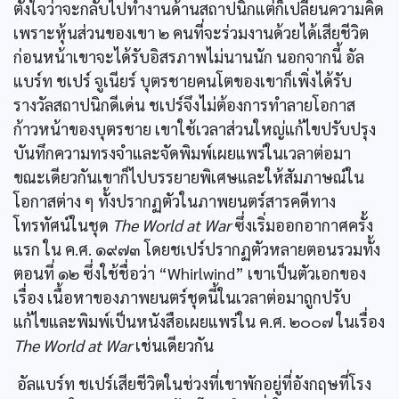
ตั้งใจว่าจะกลับไปทำงานด้านสถาปนิกแต่ก็เปลี่ยนความคิด
เพราะหุ้นส่วนของเขา ๒ คนที่จะร่วมงานด้วยได้เสียชีวิต
ก่อนหน้าเขาจะได้รับอิสรภาพไม่นานนัก นอกจากนี้ อัล
แบร์ท ชเปร์ จูเนียร์ บุตรชายคนโตของเขาก็เพิ่งได้รับ
รางวัลสถาปนิกดีเด่น ชเปร์จึงไม่ต้องการทำลายโอกาส
ก้าวหน้าของบุตรชาย เขาใช้เวลาส่วนใหญ่แก้ไขปรับปรุง
บันทึกความทรงจำและจัดพิมพ์เผยแพร่ในเวลาต่อมา
ขณะเดียวกันเขาก็ไปบรรยายพิเศษและให้สัมภาษณ์ใน
โอกาสต่าง ๆ ทั้งปรากฏตัวในภาพยนตร์สารคดีทาง
โทรทัศน์ในชุด
The World at War
ซึ่งเริ่มออกอากาศครั้ง
แรก ใน ค.ศ. ๑๙๗๓ โดยชเปร์ปรากฏตัวหลายตอนรวมทั้ง
ตอนที่ ๑๒ ซึ่งใช้ชื่อว่า “Whirlwind” เขาเป็นตัวเอกของ
เรื่อง เนื้อหาของภาพยนตร์ชุดนี้ในเวลาต่อมาถูกปรับ
แก้ไขและพิมพ์เป็นหนังสือเผยแพร่ใน ค.ศ. ๒๐๐๗ ในเรื่อง
The World at War
เช่นเดียวกัน
อัลแบร์ท ชเปร์เสียชีวิตในช่วงที่เขาพักอยู่ที่อังกฤษที่โรง