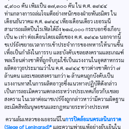
๔,๙๐๐ คัน เพิมเป็น ๑๗,๓๐๐ คัน ใน ค.ศ. ๑๙๔๔
ท่ามกลางการถล่มโจมตีอย่างหนักของฝ่ายพันธมิตร ใน
เดือนธันวาคม ค.ศ. ๑๙๔๔ เพียงเดือนเดียว เยอรมนี
สามารถผลิตปืนไรเฟิลได้ถึง ๒๑๘,๐๐๐ กระบอกซึ่งเกือบ
เป็น ๒ เท่า ต่อเดือนโดยเฉลี่ยของ ค.ศ. ๑๙๔๑ นอกจากนี้
ชเปร์ยังขยายเวลาการเข้าประจำการของทหารให้นานขึ้น
เพื่อเป็นกำลังในการรบ และบังคับเชลยสงครามและเกณฑ์
พลเรือนต่างชาติที่ถูกจับกุมใช้เป็นแรงงานในอุตสาหกรรม
ผลิตอาวุธประมาณว่าใน ค.ศ. ๑๙๔๔ ชาวต่างชาติกว่า ๗
ล้านคน และเชลยสงครามกว่า ๒ ล้านคนถูกบังคับเป็น
แรงงานทาสในการผลิตอาวุธซึ่งแนวทางปฏิบัติดังกล่าว
เป็นการละเมิดความตกลงระหว่างประเทศเกี่ยวกับเชลย
สงคราม ในเวลาต่อมาชเปร์จึงถูกกล่าวหาว่ามีความผิดฐาน
ละเมิดสิทธิมนุษยชนและกฎหมายระหว่างประเทศ
ความล้มเหลวของเยอรมนีใน
การปิดล้อมนครเลนินกราด
(Siege of Leningrad)*
และความพ่ายแพ้อย่างยับเยินใน