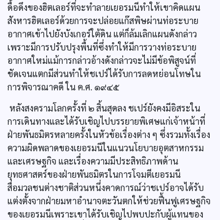
ดื้อดึงของฮิตเลอร์ที่จะทำลายเยอรมนีทำให้เขาคิดแผน
สังหารฮิตเลอร์ด้วยการจะปล่อยแก๊สพิษผ่านท่อระบาย
อากาศเข้าไปยังบังเกอร์ใต้ดิน แต่ก็ล้มเลิกแผนดังกล่าว
เพราะมีการปรับปรุงพื้นที่ซึ่งทำให้มีการวางท่อระบาย
อากาศใหม่แม้การกล่าวอ้างดังกล่าวจะไม่มีข้อพิสูจน์ที่
ชัดเจนแตกมีส่วนทำให้ชเปร์ได้รับการลดหย่อนโทษใน
การพิจารณาคดี ใน ค.ศ. ๑๙๔๕
หลังสงครามโลกครั้งที่ ๒ สิ้นสุดลง ชเปร์ยังคงมีอิสระใน
การเดินทางและได้รับเชิญไปบรรยายพิเศษแก่เจ้าหน้าที่
ฝ่ายพันธมิตรหลายครั้งในหัวข้อเรื่องต่าง ๆ ซึ่งรวมทั้งเรื่อง
ความผิดพลาดของเยอรมนีในแนวนโยบายอุตสาหกรรม
และเศรษฐกิจ และเรื่องความมีประสิทธิภาพด้าน
ยุทธศาสตร์ของฝ่ายพันธมิตรในการโจมตีเยอรมนี
สื่อมวลชนต่างชาติส่วนหนึ่งคาดการณ์ว่าชเปร์อาจได้รับ
แต่งตั้งจากฝ่ายมหาอำนาจตะวันตกให้ช่วยฟื้นฟูเศรษฐกิจ
ของเยอรมนีเพราะเขาได้รับเชิญไปพบปะกับผู้แทนของ