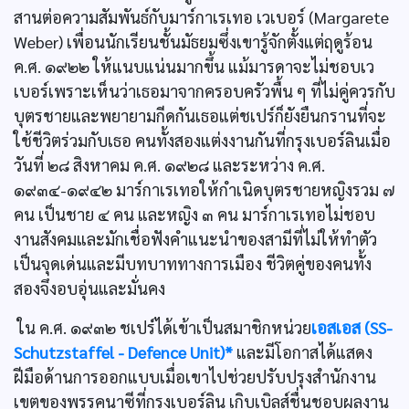
สานต่อความสัมพันธ์กับมาร์กาเรเทอ เวเบอร์ (Margarete
Weber) เพื่อนนักเรียนชั้นมัธยมซึ่งเขารู้จักตั้งแต่ฤดูร้อน
ค.ศ. ๑๙๒๒ ให้แนบแน่นมากขึ้น แม้มารดาจะไม่ชอบเว
เบอร์เพราะเห็นว่าเธอมาจากครอบครัวพื้น ๆ ที่ไม่คู่ควรกับ
บุตรชายและพยายามกีดกันเธอแต่ชเปร์ก็ยังยืนกรานที่จะ
ใช้ชีวิตร่วมกับเธอ คนทั้งสองแต่งงานกันที่กรุงเบอร์ลินเมื่อ
วันที่ ๒๘ สิงหาคม ค.ศ. ๑๙๒๘ และระหว่าง ค.ศ.
๑๙๓๔-๑๙๔๒ มาร์กาเรเทอให้กำเนิดบุตรชายหญิงรวม ๗
คน เป็นชาย ๔ คน และหญิง ๓ คน มาร์กาเรเทอไม่ชอบ
งานสังคมและมักเชื่อฟังคำแนะนำของสามีที่ไม่ให้ทำตัว
เป็นจุดเด่นและมีบทบาททางการเมือง ชีวิตคู่ของคนทั้ง
สองจึงอบอุ่นและมั่นคง
ใน ค.ศ. ๑๙๓๒ ชเปร์ได้เข้าเป็นสมาชิกหน่วย
เอสเอส (SS-
Schutzstaffel - Defence Unit)*
และมีโอกาสได้แสดง
ฝีมือด้านการออกแบบเมื่อเขาไปช่วยปรับปรุงสำนักงาน
เขตของพรรคนาซีที่กรุงเบอร์ลิน เกิบเบิลส์ชื่นชอบผลงาน