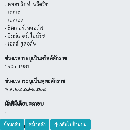
- ออลบริชท์, ฟรีดริช
- เอสเอ
- เอสเอส
- ฮิตเลอร์, อดอล์ฟ
- ฮิมม์เลอร์, ไฮน์ริช
- เฮสส์, รูดอล์ฟ
ช่วงเวลาระบุเป็นคริสต์ศักราช
1905-1981
ช่วงเวลาระบุเป็นพุทธศักราช
พ.ศ. ๒๔๔๗-๒๕๒๔
มัลติมีเดียประกอบ
-
ย้อนกลับ
หน้าหลัก
กลับไปด้านบน
ผู้เขียนคำอธิบาย