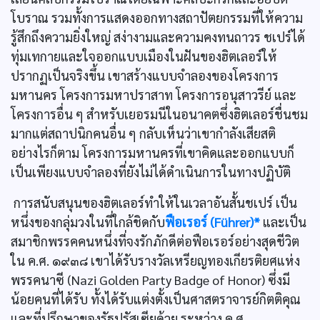
โบราณ รวมทั้งการแสดงออกทางสถาปัตยกรรมที่ให้ความ
รู้สึกถึงความยิ่งใหญ่ สง่างามและความคงทนถาวร ชเปร์ได้
ทุ่มเทกายและใจออกแบบเมืองในฝันของฮิตเลอร์ให้
ปรากฏเป็นจริงขึ้น เขาสร้างแบบจำลองของโครงการ
มหานคร โครงการมหาปราสาท โครงการอนุสาวรีย์ และ
โครงการอื่น ๆ สำหรับเยอรมนีในอนาคตซึ่งฮิตเลอร์ชื่นชม
มากแต่สถาปนิกคนอื่น ๆ กลับเห็นว่าเขากำลังเสียสติ
อย่างไรก็ตาม โครงการมหานครที่เขาคิดและออกแบบก็
เป็นเพียงแบบจำลองที่ยังไม่ได้ดำเนินการในทางปฏิบัติ
การสนับสนุนของฮิตเลอร์ทำให้ในเวลาอันสั้นชเปร์ เป็น
หนึ่งของกลุ่มวงในที่ใกล้ชิดกับ
ฟือเรอร์ (Führer)*
และเป็น
สมาชิกพรรคคนหนึ่งที่จงรักภักดีต่อฟือเรอร์อย่างสุดชีวิต
ใน ค.ศ. ๑๙๓๘ เขาได้รับรางวัลเหรียญทองเกียรติยศแห่ง
พรรคนาซี (Nazi Golden Party Badge of Honor) ซึ่งมี
น้อยคนที่ได้รับ ทั้งได้รับแต่งตั้งเป็นศาสตราจารย์กิตติคุณ
และที่ปรึกษาของรัฐปรัสเซียด้วย ระหว่าง ค.ศ.