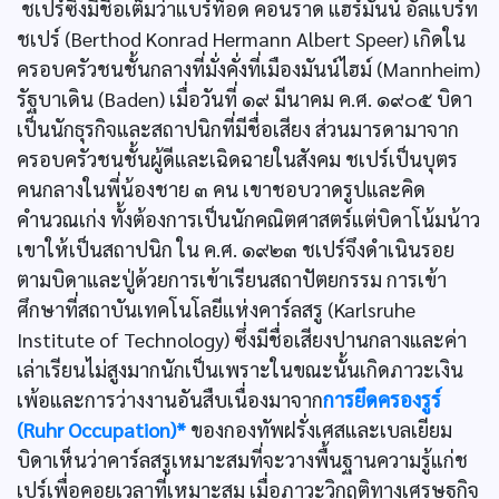
ชเปร์ซึ่งมีชื่อเต็มว่าแบร์ท็อด คอนราด แฮร์มันน์ อัลแบร์ท
ชเปร์ (Berthod Konrad Hermann Albert Speer) เกิดใน
ครอบครัวชนชั้นกลางที่มั่งคั่งที่เมืองมันน์ไฮม์ (Mannheim)
รัฐบาเดิน (Baden) เมื่อวันที่ ๑๙ มีนาคม ค.ศ. ๑๙๐๕ บิดา
เป็นนักธุรกิจและสถาปนิกที่มีชื่อเสียง ส่วนมารดามาจาก
ครอบครัวชนชั้นผู้ดีและเฉิดฉายในสังคม ชเปร์เป็นบุตร
คนกลางในพี่น้องชาย ๓ คน เขาชอบวาดรูปและคิด
คำนวณเก่ง ทั้งต้องการเป็นนักคณิตศาสตร์แต่บิดาโน้มน้าว
เขาให้เป็นสถาปนิก ใน ค.ศ. ๑๙๒๓ ชเปร์จึงดำเนินรอย
ตามบิดาและปู่ด้วยการเข้าเรียนสถาปัตยกรรม การเข้า
ศึกษาที่สถาบันเทคโนโลยีแห่งคาร์ลสรู (Karlsruhe
Institute of Technology) ซึ่งมีชื่อเสียงปานกลางและค่า
เล่าเรียนไม่สูงมากนักเป็นเพราะในขณะนั้นเกิดภาวะเงิน
เพ้อและการว่างงานอันสืบเนื่องมาจาก
การยึดครองรูร์
(Ruhr Occupation)*
ของกองทัพฝรั่งเศสและเบลเยียม
บิดาเห็นว่าคาร์ลสรูเหมาะสมที่จะวางพื้นฐานความรู้แก่ช
เปร์เพื่อคอยเวลาที่เหมาะสม เมื่อภาวะวิกฤติทางเศรษฐกิจ