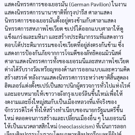
แสดงนิทรรศการของเยอรมัน (German Pavilion) ในงาน
แสดงนิทรรศการนานาชาติที่กรุงปารีส ศาลาแสดง
นิทรรศการของเยอรมันตั้งอยู่ตรงข้ามกับศาลาแสดง
นิทรรศการสหภาพโซเวียต ชเปร์ได้ออกแบบศาลาให้ดู
แข็งแกร่งและมหิมา และสร้างประติมากรรมที่แสดงการ
ตอบโต้ประติมากรรมของโซเวียตที่อยู่ส่งตรงกันข้าม ซึ่ง
แสดงการป้องกันภัยจากการโจมตีของลัทธิคอมมิวนิสต์
ศาลาแสดงนิทรรศการทั้งของเยอรมนีและสหภาพโซเวียต
ต่างได้รับรางวัลเหรียญทองด้านการออกแบบและความคิด
สร้างสรรค์ หลังงานแสดงนิทรรศการระหว่างชาติสิ้นสุดลง
ฮิตเลอร์แต่งตั้งชเปร์เป็นสถาปนิกผู้ตรวจการทั่วไปแห่งไรค์
และมอบหมายให้เขาวางผังกรุงเบอร์ลินขึ้นใหม่เพื่อให้
งดงามและยิ่งใหญ่สมกับเป็นเมืองหลวงที่แท้จริงของ
จักรวรรดิไรค์ ทั้งให้สร้างทำเนียบของนายกรัฐมนตรีขึ้น
ใหม่ ตลอดจนการสร้างและเปลี่ยนเมืองอื่น ๆ ในเยอรมนี
ให้เป็นแนวคลาสสิกใหม่ (neoclassicism) ที่เน้นการลอก
เลียนศิลปกรรมโบราณโดยเฉพาะศิลปะกรีกและอียิปต์