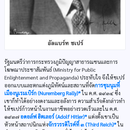
รัฐมนตรีว่าการกระทรวงภูมิปัญญาสาธารณชนและการ
โฆษณาประชาสัมพันธ์ (Ministry for Public
Enlightenment and Propaganda) ประทับใจ จึงให้ชเปร์
ออกแบบและตกแต่งภูมิทัศน์และสถานที่จัด
การชุมนุมที่
เมืองนูเรมเบิร์ก (Nuremberg Rally)*
ใน ค.ศ. ๑๙๓๔ ซึ่ง
เขาก็ทำได้อย่างงดงามและอลังการ ความสำเร็จดังกล่าวทำ
ให้ชเปร์ก้าวหน้าในงานอาชีพอย่างรวดเร็วและใน ค.ศ.
๑๙๓๗
อดอล์ฟ ฮิตเลอร์ (Adolf Hitler)*
แต่งตั้งเขาเป็น
หัวหน้าสถาปนิกแห่ง
จักรวรรดิไรค์ที่ ๓ (Third Reich)*
ใน