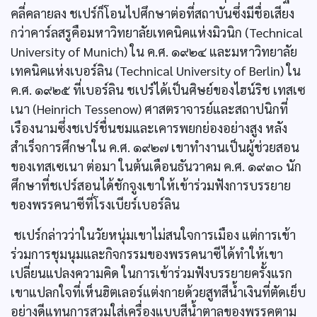
คลี่คลายลง ชเปร์ก็โอนไปศึกษาต่อที่สถาบันซึ่งมีชื่อเสียง
กว่าคาร์ลสรูคือมหาวิทยาลัยเทคนิคแห่งมิวนิก (Technical
University of Munich) ใน ค.ศ. ๑๙๒๔ และมหาวิทยาลัย
เทคนิคแห่งเบอร์ลิน (Technical University of Berlin) ใน
ค.ศ. ๑๙๒๕ ที่เบอร์ลิน ชเปร์ได้เป็นศิษย์ของไฮน์ริช เทสเซ
เนา (Heinrich Tessenow) ศาสตราจารย์และสถาปนิกที่
เรืองนามซึ่งชเปร์ชื่นชมและเคารพยกย่องอย่างสูง หลัง
สำเร็จการศึกษาใน ค.ศ. ๑๙๒๗ เขาทำงานเป็นผู้ช่วยสอน
ของเทสเซเนา ต่อมา ในต้นเดือนธันวาคม ค.ศ. ๑๙๓๐ นัก
ศึกษาที่ชเปร์สอนได้ชักจูงเขาให้เข้าร่วมฟังการบรรยาย
ของพรรคนาซีที่โรงเบียร์เบอร์ลิน
ชเปร์กล่าวว่าในวัยหนุ่มเขาไม่สนใจการเมือง แต่การเข้า
ร่วมการชุมนุมและกิจกรรมของพรรคนาซีได้ทำให้เขา
เปลี่ยนแปลงความคิด ในการเข้าร่วมฟังบรรยายครั้งแรก
เขาแปลกใจที่เห็นฮิตเลอร์แต่งกายด้วยสูทสีนํ้าเงินที่ตัดเย็บ
อย่างดีแทนการสวมใส่เครื่องแบบสีนํ้าตาลของพรรคตาม