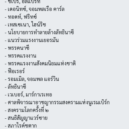
- ชเปร์, อัลแบร์ท
- เดอนิทซ์, จอมพลเรือ คาร์ล
- ทอดท์, ฟริทซ์
- เทสเซเนา, ไฮน์ริช
- นโยบายการทำลายล้างลัทธินาซี
- แนวร่วมแรงงานเยอรมัน
- พรรคนาซี
- พรรคแรงงาน
- พรรคแรงงานสังคมนิยมแห่งชาติ
- ฟือเรอร์
- รอมเมิล, จอมพล แอร์วิน
- ลัทธินาซี
- เวเบอร์, มาร์กาเรเทอ
- ศาลพิจารณาอาชญากรรมสงครามแห่งนูเรมเบิร์ก
- สงครามโลกครั้งที่ ๒
- สนธิสัญญาแวร์ซาย
- สภาไรค์ชตาก