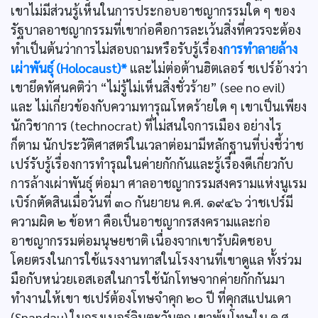
เขาไม่มีส่วนรู้เห็นในการประกอบอาชญากรรมใด ๆ ของ
รัฐบาลอาชญากรรมที่เขาก่อคือการละเว้นสิ่งที่ควรจะต้อง
ทำเป็นต้นว่าการไม่สอบถามหรือรับรู้เรื่อง
การทำลายล้าง
เผ่าพันธุ์ (Holocaust)*
และไม่ต่อต้านฮิตเลอร์ ชเปร์อ้างว่า
เขายึดทัศนคติว่า “ไม่รู้ไม่เห็นสิ่งชั่วร้าย” (see no evil)
และ ไม่เกี่ยวข้องกับความทารุณโหดร้ายใด ๆ เขาเป็นเพียง
นักวิชาการ (technocrat) ที่ไม่สนใจการเมือง อย่างไร
ก็ตาม นักประวัติศาสตร์ในเวลาต่อมามีหลักฐานที่บ่งชี้ว่าช
เปร์รับรู้เรื่องการทำรุณในค่ายกักกันและรู้เรื่องดีเกี่ยวกับ
การล้างเผ่าพันธุ์ ต่อมา ศาลอาชญากรรมสงครามแห่งนูเรม
เบิร์กตัดสินเมื่อวันที่ ๓๐ กันยายน ค.ศ. ๑๙๔๖ ว่าชเปร์มี
ความผิด ๒ ข้อหา คือเป็นอาชญากรสงครามและก่อ
อาชญากรรมต่อมนุษยชาติ เนื่องจากเขารับผิดชอบ
โดยตรงในการใช้แรงงานทาสในโรงงานที่เขาดูแล ทั้งร่วม
มือกับหน่วยเอสเอสในการใช้นักโทษจากค่ายกักกันมา
ทำงานให้เขา ชเปร์ต้องโทษจำคุก ๒๐ ปี ที่คุกสแปนเดา
(Spandau) ในกรุงเบอร์ลินตะวันตก เขาพ้นโทษใน ค.ศ.