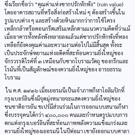
ซึ่งเรียกชื่อว่า “คุณค่าแห่งซากปรักทักพัง” (ruin value)
โดยอาคารสถานที่หรือสิ่งก่อสร้างใหม่ ๆ ต้องสร้างขึ้นใน
รูปแบบต่าง ๆ และสร้างด้วยหินมากกว่าการใช้โครง
เหล็กกล้าหรือคอนกรีตเสริมเหล็กตามแนวความคิดที่ว่าแม้
เมื่ออาคารทั้งหลังพังทลายลงแล้วแต่ซากปรักหักพังที่หลง
เหลือก็ยังคงคุณค่าและความงามต่อไปไม่มีสิ้นสุด ทั้งจะ
เป็นประจักษ์พยานแห่งอดีตที่สะท้อนความยิ่งใหญ่ของ
จักรวรรดิไรค์ที่ ๓ เหมือนกับซากโบราณวัตถุ ของกรีกและ
โรมันที่เป็นสัญลักษณ์ของความยิ่งใหญ่ของ อารยธรรม
โบราณ
ใน ค.ศ. ๑๙๓๖ เมื่อเยอรมนีเป็นเจ้าภาพกีฬาโอลิมปิกที่
กรุงเบอร์ลินซึ่งมีจุดมุ่งหมายจะแสดงความยิ่งใหญ่ของ
ชนชาติอารยัน ชเปร์มีส่วนร่วมในการออกแบบสนามกีฬา
ซึ่งบรรจุคนได้กว่า ๔๐๐,๐๐๐ คนและกำหนดรูปแบบการ
ตกแต่งกรุงเบอร์ลินที่สะท้อนภาพพลังความแข็งแกร่งและ
ความยิ่งใหญ่ของเยอรมนี ในปีต่อมา เขายังออกแบบศาลา