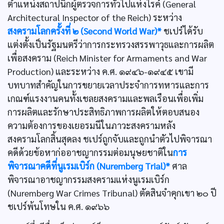
ตำแหน่งสถาปนิกผู้ตรวจการทั่วไปแห่งไรค์ (General
Architectural Inspector of the Reich) ระหว่าง
สงครามโลกครั้งที่ ๒ (Second World War)*
ชเปร์ได้รับ
แต่งตั้งเป็นรัฐมนตรีว่าการกระทรวงสรรพาวุธและการผลิต
เพื่อสงคราม (Reich Minister for Armaments and War
Production) และระหว่าง ค.ศ. ๑๙๔๖-๑๙๔๕ เขามี
บทบาทสำคัญในการขยายเวลาประจำการทหารและการ
เกณฑ์แรงงานคนทั้งเชลยสงครามและพลเรือนเพื่อเพิ่ม
การผลิตและรักษาประสิทธิภาพการผลิตให้ตอบสนอง
ความต้องการของเยอรมนีในภาวะสงครามหลัง
สงครามโลกสิ้นสุดลง ชเปร์ถูกจับและถูกนำตัวไปพิจารณา
คดีด้วยข้อหาก่ออาชญากรรมต่อมนุษยชาติใน
การ
พิจารณาคดีที่นูเรมเบิร์ก (Nuremberg Trial)*
ศาล
พิจารณาอาชญากรรมสงครามแห่งนูเรมเบิร์ก
(Nuremberg War Crimes Tribunal) ตัดสินจำคุกเขา ๒๐ ปี
ชเปร์พ้นโทษใน ค.ศ. ๑๙๖๖