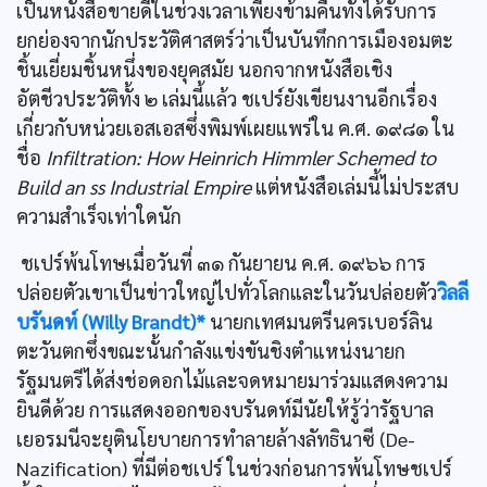
เป็นหนังสือขายดีในช่วงเวลาเพียงข้ามคืนทั้งได้รับการ
ยกย่องจากนักประวัติศาสตร์ว่าเป็นบันทึกการเมืองอมตะ
ชิ้นเยี่ยมชิ้นหนึ่งของยุคสมัย นอกจากหนังสือเชิง
อัตชีวประวัติทั้ง ๒ เล่มนี้แล้ว ชเปร์ยังเขียนงานอีกเรื่อง
เกี่ยวกับหน่วยเอสเอสซึ่งพิมพ์เผยแพร่ใน ค.ศ. ๑๙๘๑ ใน
ชื่อ
Infiltration: How Heinrich Himmler Schemed to
Build an ss Industrial Empire
แต่หนังสือเล่มนี้ไม่ประสบ
ความสำเร็จเท่าใดนัก
ชเปร์พ้นโทษเมื่อวันที่ ๓๑ กันยายน ค.ศ. ๑๙๖๖ การ
ปล่อยตัวเขาเป็นข่าวใหญ่ไปทั่วโลกและในวันปล่อยตัว
วิลลี
บรันดท์ (Willy Brandt)*
นายกเทศมนตรีนครเบอร์ลิน
ตะวันตกซึ่งขณะนั้นกำลังแข่งขันชิงตำแหน่งนายก
รัฐมนตรีได้ส่งช่อดอกไม้และจดหมายมาร่วมแสดงความ
ยินดีด้วย การแสดงออกของบรันดท์มีนัยให้รู้ว่ารัฐบาล
เยอรมนีจะยุตินโยบายการทำลายล้างลัทธินาซี (De-
Nazification) ที่มีต่อชเปร์ ในช่วงก่อนการพ้นโทษชเปร์