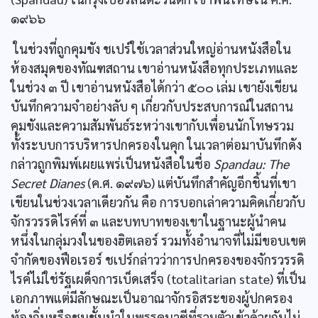
๑๙๖๖
ในช่วงที่ถูกคุมขัง ชเปร์ใช้เวลาส่วนใหญ่อ่านหนังสือใน
ห้องสมุดของทัณฑสถาน เขาอ่านหนังสือทุกประเภทและ
ในช่วง ๓ ปี เขาอ่านหนังสือได้กว่า ๕๐๐ เล่ม เขายังเขียน
บันทึกความจำอย่างลับ ๆ เกี่ยวกับประสบการณ์ในสถาน
คุมขังและความสัมพันธ์ระหว่างเขากับเพื่อนนักโทษรวม
ทั้งระบบการบริหารปกครองในคุก ในเวลาต่อมาบันทึกดัง
กล่าวถูกพิมพ์เผยแพร่เป็นหนังสือในชื่อ
Spandau: The
Secret Dianes
(ค.ศ. ๑๙๗๖) แต่บันทึกสำคัญอีกชิ้นที่เขา
เขียนในช่วงเวลาเดียวกัน คือ การบอกเล่าความคิดเกี่ยวกับ
จักรวรรดิไรค์ที่ ๓ และบทบาทของเขาในฐานะผู้นำคน
หนึ่งในกลุ่มวงในของฮิตเลอร์ รวมทั้งอำนาจที่ไม่มีขอบเขต
จำกัดของฟือเรอร์ ชเปร์กล่าวว่าการปกครองของจักรวรรดิ
ไรค์ไม่ใช่รัฐเผด็จการเบ็ดเสร็จ (totalitarian state) ที่เป็น
เอกภาพแต่มีลักษณะเป็นอาณาจักรอิสระของผู้ปกครอง
ท้องถิ่นหรือชนชั้นนำในพรรคนาซีที่รวมตัวเข้าด้วยกันไม่