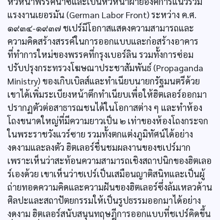
หัวหน้าพรรคนาซีและเป็นหัวหน้าฝ่ายองค์การแนวร่วม
แรงงานเยอรมัน (German Labor Front) ระหว่าง ค.ศ.
๑๙๓๔-๑๙๓๗ ชเปร์มีโอกาสแสดงความสามารถและ
ความคิดสร้างสรรค์ในการออกแบบและก่อสร้างอาคาร
ที่ทำการใหม่ของพรรคที่กรุงเบอร์ลิน รวมทั้งการซ่อม
ปรับปรุงกระทรวงโฆษณาประชาสัมพันธ์ (Propaganda
Ministry) ของเกิบเบิลส์และทำเนียบนายกรัฐมนตรีด้วย
เขาได้เพิ่มระเบียงหน้าตึกทำเนียบเพื่อให้ฮิตเลอร์ออกมา
ปรากฏตัวต่อสาธารณชนได้ในโอกาสต่าง ๆ และทำห้อง
โถงขนาดใหญ่ที่มีความยาวเป็น ๒ เท่าของห้องโถงกระจก
ในพระราชวังแวร์ซาย รวมทั้งตกแต่งภูมิทัศน์ได้อย่าง
งดงามและลงตัว ฮิตเลอร์ชื่นชมผลงานของชเปร์มาก
เพราะเห็นว่าสะท้อนความสามารถเชิงสถาปนิกของฮิตเลอ
ร์เองด้วย เขาเห็นว่าชเปร์เป็นเสมือนญาติสนิทและเป็นผู้
ถ่ายทอดความคิดและความฝันของฮิตเลอร์ซึ่งล้มเหลวด้าน
ศิลปะและสถาปัตยกรรมให้เป็นรูปธรรมออกมาได้อย่าง
งดงาม ฮิตเลอร์สนับสนุนทฤษฎีการออกแบบที่ชเปร์คิดขึ้น