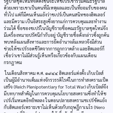
รัฐบาลชุดใหม่ที่จัดตั้งขึ้นจะให้ชเปร์เข้าร่วมคณะรัฐบาล
ด้วยเพราะเขาเป็นคนที่มีเหตุผลและเป็นที่ยอมรับของคน
ทั่วไป แต่ก็มีคนเห็นแย้งว่าชเปร์เป็นคนสนิทของฮิตเลอร์
และมีความ เป็นอิสระสูงซึ่งยากแก่การควบคุมและทำงาน
ร่วมได้ ชื่อของชเปร์ในบัญชีรายชื่อคณะรัฐบาลชุดใหม่จึง
มีเครื่องหมายปรัศนีกำกับอยู่ บัญชีรายชื่อดังกล่าวซึ่งถูกค้น
พบหลังแผนสังหารและการยึดอำนาจล้มเหลวจึงมีส่วน
ช่วยให้ชเปร์รอดชีวิตจากการถูกกวาดล้าง และฮิตเลอร์ก็
เชื่อว่าเขาไม่มีส่วนรู้เห็นหรือเกี่ยวข้องกับแผนเดือน
กรกฎาคม
ในเดือนสิงหาคม ค.ศ. ๑๙๔๔ ฮิตเลอร์แต่งตั้ง เกิบเบิลส์
เป็นผู้มีอำนาจเต็มแห่งจักรวรรดิไรค์ในการทำสงครามเป็ด
เสร็จ (Reich Plenipotentiary for Total War) เกิบเบิลล์จึง
มีบทบาทสำคัญในการควบคุมนโยบายสงครามซึ่งทำให้ช
เปร์เริ่มหมดอิทธิพลลง ในตอนปลายสงครามชเปร์ขัดแย้ง
กับฮิตเลอร์เพราะเขาไม่เห็นด้วยกับกฤษฎีกาเนโร (Nero