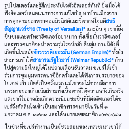
รูปโปสเตอร์และรู้สึกประทับใจตัวฮิตเลอร์ทันที ยิ่งเมื่อได้
ฟังฮิตเลอร์เสนอแนวทางการแก้ไขปัญหาบ้านเมืองจาก
การคุกคามของพวกคอมมิวนิสต์และวิพากษ์โจมตี
สนธิ
สัญญาแวร์ซาย (Treaty of Versailles)*
และอื่น ๆ เขาก็ยิ่ง
ชื่นชมและศรัทธาฮิตเลอร์อย่างมาก ทั้งเชื่อมั่นว่าฮิตเลอร์
และพรรคนาซีจะนำความรุ่งโรจน์กลับคืนสู่เยอรมนีดังที่
เกิดขึ้นในสมัย
จักรวรรดิเยอรมัน (German Empire)*
ทั้งยัง
สามารถทำให้
สาธารณรัฐไวมาร์ (Weimar Republic)*
ก้าว
ไปสู่ความยิ่งใหญ่ได้ในปลายเดือนธันวาคม ชเปร์ได้เข้า
ร่วมการชุมนุมพรรคนาซีอีกครั้งและได้ฟังการบรรยายของ
โยเซฟ เกิบเบิลส์เป็นครั้งแรก แม้เขาจะไม่ชอบลีลาการ
บรรยายของเกิบเบิลส์รวมทั้งเนื้อหาที่ให้ความหวังเกินจริง
แต่เขาก็ไม่อาจล้มเลิกความนิยมชมชื่นที่มีต่อฮิตเลอร์ได้ช
เปร์จึงตัดสินใจเข้าเป็นสมาชิกพรรคนาซีในวันที่ ๑
มกราคม ค.ศ. ๑๙๓๑ และได้หมายเลขสมาชิก ๔๗๔๔๘๑
ในช่วงที่ชเปร์ทำงานเป็นผู้ช่วยสอนของเทสเซเนาเขาได้