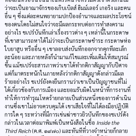
ว่าจะเป็นอาณาจักรของเกิบเบิลส์ ฮิมม์เลอร์ เกอริง และคน
อื่น ๆ ซึ่งแต่ละคนพยายามปกป้องอำนาจและผลประโยชน์
ของตนโดยไม่สนใจว่าจะมีผลกระทบต่อการทำสงคราม
อย่างไร ชเปร์บันทึกเล่าเรื่องราวต่าง ๆ เหล่านี้ในกระดาษ
ที่เขาสามารถหาได้ไม่ว่าจะเป็นกระดาษชำระ กระดาษห่อ
ใบยาสูบ หรืออื่น ๆ เขาลอบส่งบันทึกออกจากคุกทีละเล็ก
ละน้อย และภายหลังก็นำมาแก้ไขและเพิ่มเติมให้สมบูรณ์
ขึ้น แม้ชเปร์จะสารภาพว่าเขาได้ทำกติกาสัญญากับปีศาจ
แต่ก็มาตระหนักในภายหลังว่ากติกาสัญญาดังกล่าวมีผล
ร้ายอย่างไร ชเปร์ยังคงยืนกรานว่าเขาเป็นปัญญาชนที่ไม่
ได้เกี่ยวข้องกับการเมือง และยอมรับผิดในหน้าที่การงานที่
ทำให้การทำรุณโหดร้ายกลายเป็นส่วนหนึ่งของการดำเนิน
งานซึ่งเขาไม่อาจควบคุมได้ เขาเสียใจที่ไม่ได้ลงมือปฏิบัติ
การใด ๆ ระหว่างที่มีการเข่นฆ่าชาวยิวบันทึกของชเปร์ดัง
กล่าวในเวลาต่อมาพิมพ์เป็นหนังสือในชื่อ
Inside the
Third Reich
(ค.ศ. ๑๙๗๐) และทันทีที่วางจำหน่ายก็กลาย