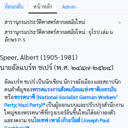
ย้อนกลับ
หน้าหลัก
Admin
สารานุกรมประวัติศาสตร์สากลสมัยใหม่
>
สารานุกรมประวัติศาสตร์สากลสมัยใหม่ : ยุโรป เล่ม ๖
อักษร P-S
Speer, Albert (1905-1981)
นายอัลแบร์ท ชเปร์ (พ.ศ. ๒๔๔๗-๒๕๒๔)
อัลแบร์ท ชเปร์ เป็นนักเขียน นักวางผังเมือง และสถาปนิก
คนสำคัญของ
พรรคแรงงานสังคมนิยมแห่งชาติเยอรมัน
หรือ
พรรคนาซี (National Socialist German Workers’
Party; Nazi Party)*
เป็นผู้ออกแบบและปรับปรุงสำนักงาน
ใหญ่ของพรรคนาซีที่กรุงเบอร์ลินขึ้นใหม่ได้อย่างลงตัว
และงดงาม จน
โยเซฟ เพาล์ เกิบเบิลส์ (Joseph Paul
Goebbels)*