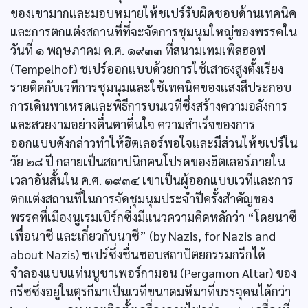
ของเขามากและมอบหมายให้ชเปร์รับผิดชอบด้านเทคนิค
และการตกแต่งสถานที่ที่จะจัดการชุมนุมใหญ่ของพรรคใน
วันที่ ๑ พฤษภาคม ค.ศ. ๑๙๓๓ ที่สนามเทมเพิลฮอฟ
(Tempelhof) ชเปร์ออกแบบด้วยการใช้เสาธงสูงตั้งเรียง
รายติดกับเวทีการชุมนุมและใช้เทคนิคของแสงสีประกอบ
การเดินพาเหรดและพิธีการบนเวทีซึ่งสร้างความอลังการ
และสวยงามอย่างตื่นตาตื่นใจ ความสำเร็จของการ
ออกแบบดังกล่าวทำให้ฮิตเลอร์พอใจและมีส่วนให้ชเปร์ใน
วัย ๒๘ ปี กลายเป็นสถาปนิกคนโปรดของฮิตเลอร์ภายใน
เวลาอันสั้นใน ค.ศ. ๑๙๓๔ เขาเป็นผู้ออกแบบเวทีและการ
ตกแต่งสถานที่ในการจัดชุมนุมประจำปีครั้งสำคัญของ
พรรคที่เมืองนูเรมเบิร์กซึ่งมีแนวความคิดหลักว่า “โดยนาซี
เพื่อนาซี และเกี่ยวกับนาซี” (by Nazis, for Nazis and
about Nazis) ชเปร์ซึ่งชื่นชอบสถาปัตยกรรมกรีกได้
จำลองแบบแท่นบูชาเพอร์กามอน (Pergamon Altar) ของ
กรีซซึ่งอยู่ในตุรกีมาเป็นเวทีขนาดมหึมาที่บรรจุคนได้กว่า