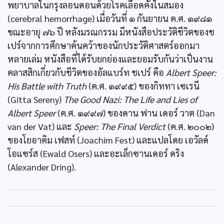
พยาบาลในกรุงลอนดอนด้วยโรคเลือดคั่งในสมอง
(cerebral hemorrhage) เมื่อวันที่ ๑ กันยายน ค.ศ. ๑๙๘๑
ขณะอายุ ๗๖ ปี หลังมรณกรรม มีหนังสือประวัติชีวิตของช
เปร์จากการศึกษาค้นคว้าของนักประวัติศาสตร์ออกมา
หลายเล่ม หนังสือที่ได้รับยกย่องและยอมรับกันว่าเป็นงาน
คลาสสิกเกี่ยวกับชีวิตของอัลแบร์ท ชเปร์ คือ
Albert Speer:
His Battle with Truth
(ค.ศ. ๑๙๙๕) ของกิททา เซเรนี
(Gitta Sereny)
The Good Nazi: The Life and Lies of
Albert Speer
(ค.ศ. ๑๙๙๗) ของดาน ฟาน เดอร์ วาต (Dan
van der Vat) และ
Speer: The Final Verdict
(ค.ศ. ๒๐๐๒)
ของโยอาคิม เฟสท์ (Joachim Fest) และแปลโดย เอวัลด์
โอแซร์ส (Ewald Osers) และอะเล็กซานเดอร์ ดริง
(Alexander Dring).