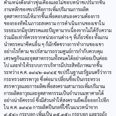
ตำแหน่งดังกล่าวขุ่นเคืองและไม่ชอบหน้าชเปร์มากขึ้น
งานหลักของชเปร์คือการเพิ่มปริมาณการผลิต
อุตสาหกรรมให้มากขึ้นเพื่อตอบสนองความต้องการ
ของกองทัพในภาวะสงคราม การดำเนินงานของเขาใน
ระยะแรกมีอุปสรรคและปัญหามากเนื่องจากไม่ได้รับความ
ร่วมมือเท่าที่ควรจากหน่วยงานต่าง ๆ ที่เกี่ยวข้อง ทั้งแกน
นำพรรคนาซีคนอื่น ๆ ก็มักขัดขวางการทำงานของเขา
อย่างไรก็ตาม ชเปร์สามารถรวมศูนย์การกำกับควบคุม
เศรษฐกิจและอุตสาหกรรมทั้งหมดได้อย่างค่อยเป็นค่อย
ไป และทำให้ระบบการบริหารมีประสิทธิภาพมากขึ้น
ระหว่าง ค.ศ. ๑๙๔๒-๑๙๔๕ ชเปร์ในฐานะรัฐมนตรีว่าการ
กระทรวงสรรพาวุธ ซึ่งต่อมาเปลี่ยนชื่อเป็นกระทรวง
สรรพาวุธและการผลิตเพื่อสงครามสามารถเพิ่มปริมาณ
การผลิตอาวุธและอุตสาหกรรมเป็นจำนวนมหาศาลได้
อย่างน่าอัศจรรย์ ซึ่งมีส่วนทำให้สงครามยืดเยื้อออกไปอีก
ใน ค.ศ. ๑๙๔๑ การผลิตปืนกลที่ใช้ในแนวหน้าจาก
๙,๕๔๐ กระบอก เพิ่มเป็น ๓๕,๓๕๐ กระบอก และรถถัง