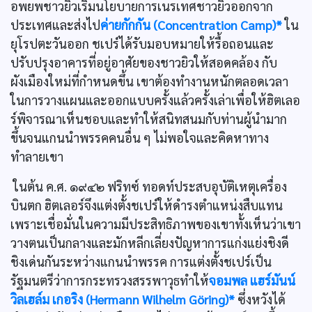
อพยพชาวยิวเริ่มนโยบายการเนรเทศชาวยิวออกจาก
ประเทศและส่งไป
ค่ายกักกัน (Concentration Camp)*
ใน
ยุโรปตะวันออก ชเปร์ได้รับมอบหมายให้รื้อถอนและ
ปรับปรุงอาคารที่อยู่อาศัยของชาวยิวให้สอดคล้อง กับ
ผังเมืองใหม่ที่กำหนดขึ้น เขาต้องทำงานหนักตลอดเวลา
ในการวางแผนและออกแบบครั้งแล้วครั้งเล่าเพื่อให้ฮิตเลอ
ร์พิจารณาเห็นชอบและทำให้สนิทสนมกับท่านผู้นำมาก
ขึ้นจนแกนนำพรรคคนอื่น ๆ ไม่พอใจและคิดหาทาง
ทำลายเขา
ในต้น ค.ศ. ๑๙๔๒ ฟริทซ์ ทอดท์ประสบอุบัติเหตุเครื่อง
บินตก ฮิตเลอร์จึงแต่งตั้งชเปร์ให้ดำรงตำแหน่งสืบแทน
เพราะเชื่อมั่นในความมีประสิทธิภาพของเขาทั้งเห็นว่าเขา
วางตนเป็นกลางและมักหลีกเลี่ยงปัญหาการแก่งแย่งชิงดี
ชิงเด่นกันระหว่างแกนนำพรรค การแต่งตั้งชเปร์เป็น
รัฐมนตรีว่าการกระทรวงสรรพาวุธทำให้
จอมพล แฮร์มันน์
วิลเฮล์ม เกอริง (Hermann Wilhelm Göring)*
ซึ่งหวังได้