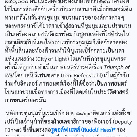
๒๔๐,๐๐๐ คน และติดตั้งเครื่องฉายไฟกว่า ๑๔๐ เครื่องที่
ใช้ในการส่องดักจับเครื่องบินรอบลานเวที เมื่อฮิตเลอร์เดิน
ทางมาถึงในวันงานชุมนุม ขบวนแถวขององค์การต่าง ๆ
ของพรรคนาซีได้ยาตราเข้าสู่สถานที่ชุมนุมและแปรขบวน
เป็นเครื่องหมายสวัสติกะพร้อมกับชูคบเพลิงที่โชติช่วงใน
เวลาเดียวกับที่แสงไฟรอบเวทีการชุมนุมก็เจิดจ้าสาดส่อง
ทั้งพื้นดินและท้องฟ้าจนทำให้บูเรมเบิร์กกลายเป็นนคร
แห่งแสงสว่าง (City of Light) โดยทันที การชุมนุมพรรค
ครั้งนี้ได้ถูกถ่ายทำเป็นภาพยนตร์สารคดีเรื่อง
Triumph of
Will
โดย เลนี รีเฟนชตาล (Leni Riefenstahl) เป็นผู้กำกับ
ร่วมกับฮิตเลอร์ ภาพยนตร์เรื่องนี้ได้ชื่อว่าเป็นภาพยนตร์
โฆษณาชวนเชื่อทางการเมืองที่โดดเด่นในประวัติศาสตร์
ภาพยนตร์เยอรมัน
หลังการชุมนุมที่นูเรมเบิร์ก ค.ศ. ๑๙๓๔ ฮิตเลอร์ แต่งตั้งช
เปร์เป็นเจ้าหน้าที่ของฝ่ายเลขาธิการของฟือเรอร์ (Deputy
Führer) ซึ่งขึ้นตรงต่อ
รูดอล์ฟ เฮสส์ (Rudolf Hess)*
รอง