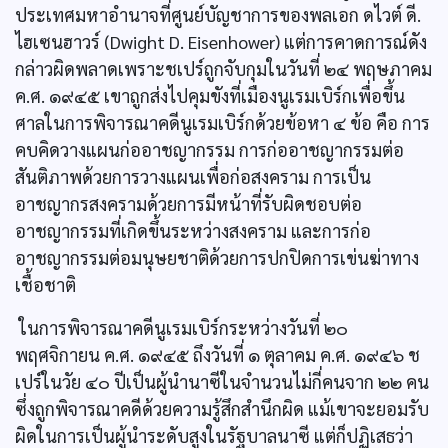
ประเทศมหาอำนาจที่ศูนย์บัญชาการของพลเอก ดไวต์ ดี.
ไฮเซนฮาวร์ (Dwight D. Eisenhower) แต่การคาดการณ์ดัง
กล่าวผิดพลาดเพราะชเปร์ถูกจับกุมในวันที่ ๒๔ พฤษภาคม
ค.ศ. ๑๙๔๕ เขาถูกส่งไปคุมขังที่เมืองนูเรมเบิร์กเพื่อขึ้น
ศาลในการพิจารณาคดีนูเรมเบิร์กด้วยข้อหา ๔ ข้อ คือ การ
คบคิดวางแผนก่ออาชญากรรม การก่ออาชญากรรมต่อ
สันติภาพด้วยการวางแผนเพื่อก่อสงคราม การเป็น
อาชญากรสงครามด้วยการมีหน้าที่รับผิดชอบต่อ
อาชญากรรมที่เกิดขึ้นระหว่างสงคราม และการก่อ
อาชญากรรมต่อมนุษยชาติด้วยการปกปิดการเข่นฆ่าทาง
เชื้อชาติ
ในการพิจารณาคดีนูเรมเบิร์กระหว่างวันที่ ๒๐
พฤศจิกายน ค.ศ. ๑๙๔๕ ถึงวันที่ ๑ ตุลาคม ค.ศ. ๑๙๔๖ ช
เปร์ในวัย ๔๐ ปีเป็นผู้นำนาซีในจำนวนไม่กี่คนจาก ๒๒ คน
ซึ่งถูกพิจารณาคดีด้วยความรู้สึกสำนึกผิด แม้เขาจะยอมรับ
ผิดในการเป็นผู้นำระดับสูงในรัฐบาลนาซี แต่ก็ปฏิเสธว่า