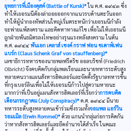
ยุทธการที่เมืองคุสค์ (Battle of Kursk)*
ใน ค.ศ. ๑๙๔๓ ซึ่ง
ทำให้เยอรมนีต้องล่าถอยออกจากแนวรบด้านตะวันออก
ทำให้ผู้นำกองทัพส่วนใหญ่เริ่มตระหนักว่าเยอรมนีกำลัง
จะพ่ายแพ้สงคราม และคิดหาทางแก้ไข เพื่อไม่ให้เยอรมนี
ถูกฝ่ายพันธมิตรลงโทษอย่างรุนแรงหลังสงคราม ในต้น
ค.ศ. ๑๙๔๔
พันเอก เคลาส์ เชงค์ กราฟ ฟอน ชเตาฟ์เฟน
แบร์ก (Claus Schenk Graf von stauffenberg)*
เลขาธิการทหารของนายพลฟรีดริช ออลบริชท์ (Friedrich
Olbricht) จึงคบคิดกับกลุ่มพลเรือนและนายทหารระดับสูง
หลายคนวางแผนสังหารฮิตเลอร์และจัดตั้งรัฐบาลทหารขึ้น
ที่กรุงเบอร์ลินเพื่อไม่ให้เยอรมนีก้าวไปสู่ความหายนะ
มากกว่าที่เป็นอยู่แผนสังหารฮิตเลอร์ที่เรียกว่า
การคบคิด
เดือนกรกฎาคม (July Conspiracy)*
ค.ศ. ๑๙๔๔ มีนาย
ทหารระดับสูงหลายคนเข้าร่วมซึ่งรวมทั้ง
จอมพล แอร์วิน
รอมเมิล (Erwin Rommel)*
ด้วย แกนนำกลุ่มก่อการคิดกัน
ว่าหากสังหารฮิตเลอร์และยึดอำนาจได้สำเร็จ ในคณะ