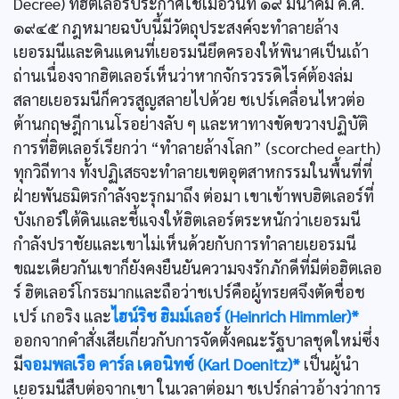
Decree) ที่ฮิตเลอร์ประกาศใช้เมื่อวันที่ ๑๙ มีนาคม ค.ศ.
๑๙๔๕ กฎหมายฉบับนี้มีวัตถุประสงค์จะทำลายล้าง
เยอรมนีและดินแดนที่เยอรมนียึดครองให้พินาศเป็นเถ้า
ถ่านเนื่องจากฮิตเลอร์เห็นว่าหากจักรวรรดิไรค์ต้องล่ม
สลายเยอรมนีก็ควรสูญสลายไปด้วย ชเปร์เคลื่อนไหวต่อ
ต้านกฤษฎีกาเนโรอย่างลับ ๆ และหาทางขัดขวางปฏิบัติ
การที่ฮิตเลอร์เรียกว่า “ทำลายล้างโลก” (scorched earth)
ทุกวิถีทาง ทั้งปฏิเสธจะทำลายเขตอุตสาหกรรมในพื้นที่ที่
ฝ่ายพันธมิตรกำลังจะรุกมาถึง ต่อมา เขาเข้าพบฮิตเลอร์ที่
บังเกอร์ใต้ดินและชี้แจงให้ฮิตเลอร์ตระหนักว่าเยอรมนี
กำลังปราชัยและเขาไม่เห็นด้วยกับการทำลายเยอรมนี
ขณะเดียวกันเขาก็ยังคงยืนยันความจงรักภักดีที่มีต่อฮิตเลอ
ร์ ฮิตเลอร์โกรธมากและถือว่าชเปร์คือผู้ทรยศจึงตัดชื่อช
เปร์ เกอริง และ
ไฮน์ริช ฮิมม์เลอร์ (Heinrich Himmler)*
ออกจากคำสั่งเสียเกี่ยวกับการจัดตั้งคณะรัฐบาลชุดใหม่ซึ่ง
มี
จอมพลเรือ คาร์ล เดอนิทซ์ (Karl Doenitz)*
เป็นผู้นำ
เยอรมนีสืบต่อจากเขา ในเวลาต่อมา ชเปร์กล่าวอ้างว่าการ