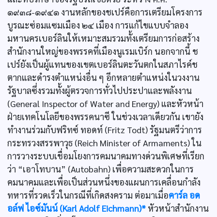
๑๙๓๘-๑๙๔๑ งานหลักของชเปร์คือการเตรียมโครงการ
บูรณะซ่อมแซมเมือง ๒๔ เมือง การแก้ไขแบบจำลอง
มหานครเบอร์ลินให้เหมาะสมรวมทั้งเตรียมการก่อสร้าง
สำนักงานใหญ่ของพรรคที่เมืองนูเรมเบิร์ก นอกจากนี้ ช
เปร์ยังเป็นผู้แทนของเขตเบอร์ลินตะวันตกในสภาไรค์ช
ตากและดำรงตำแหน่งอื่น ๆ อีกหลายตำแหน่งในวงงาน
รัฐบาลซึ่งรวมทั้งผู้ตรวจการทั่วไปประปาและพลังงาน
(General Inspector of Water and Energy) และหัวหน้า
ฝ่ายเทคโนโลยีของพรรคนาซี ในช่วงเวลาเดียวกัน เขายัง
ทำงานร่วมกับฟริทซ์ ทอดท์ (Fritz Todt) รัฐมนตรีว่าการ
กระทรวงสรรพาวุธ (Reich Minister of Armaments) ใน
การวางระบบเชื่อมโยงการคมนาคมทางด่วนพิเศษที่เรียก
ว่า “เอาโทบาน” (Autobahn) เพื่อความสะดวกในการ
คมนาคมและเพื่อเป็นส่วนหนึ่งของแผนการเคลื่อนกำลัง
ทหารที่รวดเร็วในกรณีที่เกิดสงคราม ต่อมาเมื่อ
คาร์ล อด
อล์ฟ ไอซ์มันน์ (Karl Adolf Eichmann)*
หัวหน้าสำนักงาน