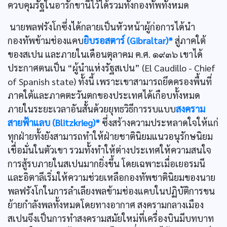
ควบคุมรัฐในอารักขานี้ไว้ได้รวมทั้งกองทัพทั้งหมด
นายพลฟรังโกซึ่งได้กลายเป็นหัวหน้าผู้ก่อการได้นำ
กองทัพข้ามช่องแคบ
ยิบรอสตาร์ (Gibraltar)*
สู่ภาคใต้
ของสเปน และภายในเดือนตุลาคม ค.ศ. ๑๙๓๖ เขาได้
ประกาศตนเป็น “ผู้นำแห่งรัฐสเปน” (El Caudillo - Chief
of Spanish state) ทั้งนี้ เพราะเขาสามารถยึดครองพื้นที่
ภาคใต้และภาคตะวันตกของประเทศได้เกือบทั้งหมด
ภายในระยะเวลาอันสั้นด้วยยุทธวิธีการรบแบบ
สงคราม
สายฟ้าแลบ (Blitzkrieg)*
ซึ่งสร้างความประหลาดใจให้แก่
ทุกฝ่ายทั้งยังสามารถทำให้ฝ่ายชาตินิยมแนวอนุรักษนิยม
เชื่อมั่นในตัวเขา รวมทั้งทำให้ต่างประเทศให้ความสนใจ
การสู้รบภายในสเปนมากยิ่งขึ้น โดยเฉพาะเมื่อเยอรมนี
และอิตาลีเริ่มให้ความช่วยเหลือกองทัพชาตินิยมของนาย
พลฟรังโกในการลำเลียงพลข้ามช่องแคบในปฏิบัติการขน
ย้ายกำลังพลทั้งหมดโดยทางอากาศ สงครามกลางเมือง
สเปนจึงเป็นการทำสงครามสมัยใหม่ที่เครื่องบินมีบทบาท