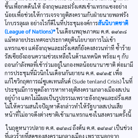
ขึ้นเพื่อกดดันให้ อังกฤษและฝรั่งเศสเข้าแทรกแซงอย่าง
น้อยเพื่อช่วยให้การเจรจายุติสงครามกับฝ่ายนายพลฟรัง
โกบรรลุผล อย่างไรก็ดีในที่ประชุมองค์การ
สันนิบาตชาติ
(League of Nations)*
ในเดือนพฤษภาคม ค.ศ. ๑๙๓๘
แม้หลายประเทศจะประกาศยุตินโยบายการไม่เข้า
แทรกแซง แต่อังกฤษและฝรั่งเศสก็ยังคงสงวนท่าที ซํ้าร้าย
รัสเซียยังถอนความช่วยเหลือในด้านเทคนิค พร้อม ๆ กับ
ถอนกำลังพลที่เข้าร่วมอยู่ในกองพลน้อยนานาชาติ ต่อมามี
การประชุมที่มิวนิกในเดือนกันยายน ค.ศ. ๑๙๓๕ เพื่อ
แก้ไขวิกฤตการณ์ซูเดเทนลันด์ (Sude tenland Crisis) ในที่
ประชุมมีการพูดถึงการหาทางยุติสงครามกลางเมืองสเปน
อยู่บ้าง แตกไม่มีผลเป็นรูปธรรมเพราะอังกฤษและฝรั่งเศส
ไม่ให้ความสนใจปัญหาดังกล่าวทำให้รัฐบาลสเปนเสีย
หน้าที่ไม่อาจดึงต่างชาติเข้ามาแทรกแซงในสงครามครั้งนี้
ในฤดูหนาวปลาย ค.ศ. ๑๙๓๘ ถึงต้น ค.ศ. ๑๙๓๙ เป็นช่วง
ที่เลวร้ายที่สุดของสงครามกลางเมือง เพราะนอกจาก