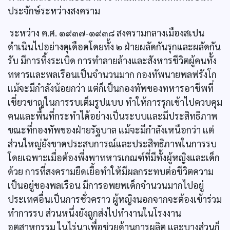
ประจักษ์ระหว่างสงคราม
ระหว่าง ค.ศ. ๑๙๓๗-๑๙๓๘ สงครามกลางเมืองสเปน
ดำเนินไปอย่างดุเดือดโดยทั้ง ๒ ฝ่ายผลัดกันรุกและผลัดกัน
รับ มีการทิ้งระเบิด การทำลายล้างและสังหารชีวิตผู้คนทั้ง
ทหารและพลเรือนเป็นจำนวนมาก กองทัพนายพลฟรังโก
แม้จะมีกำลังน้อยกว่า แต่ก็เป็นกองทัพของทหารอาชีพที่
เชี่ยวชาญในการรบเต็มรูปแบบ ทำให้การรุกเข้าไปควบคุม
คนและพื้นที่กระทำได้อย่างเป็นระบบและมีประสิทธิภาพ
ขณะที่กองทัพของฝ่ายรัฐบาล แม้จะมีกำลังเหนือกว่า แต่
ส่วนใหญ่ยังขาดประสบการณ์และประสิทธิภาพในการรบ
โดยเฉพาะเมื่อต้องพึ่งพาทหารเกณฑ์ที่มีทั้งผู้หญิงและเด็ก
ด้วย การที่สงครามยืดเยื้อทำให้มีผลกระทบต่อชีวิตความ
เป็นอยู่ของพลเรือน มีการอพยพเด็กจำนวนมากไปอยู่
ประเทศอื่นเป็นการชั่วคราว ผู้หญิงนอกจากจะต้องเข้าร่วม
ทำการรบ ส่วนหนึ่งยังถูกส่งไปทำงานในโรงงาน
อุตสาหกรรม ในไร่นาเพื่อช่วยด้านการผลิต และบางส่วนก็