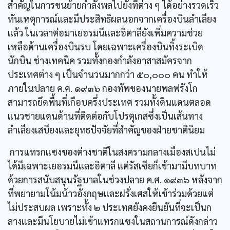
สำคัญในการขนย้ายกำลังพลไปยังที่ต่าง ๆ ได้อย่างรวดเร็ว
ทันเหตุการณ์และมีประสิทธิผลนอกจากเครื่องบินลำเลียง
แล้ว ในเวลาต่อมาเยอรมนีและอิตาลียังเพิ่มความช่วย
เหลือด้านเครื่องบินรบ โดยเฉพาะเครื่องบินทิ้งระเบิด
นักบิน ช่างเทคนิค รวมทั้งกองกำลังอาสาสมัครจาก
ประเทศต่าง ๆ เป็นจำนวนมากกว่า ๕๐,๐๐๐ คน ทำให้
ภายในปลาย ค.ศ. ๑๙๓๖ กองทัพของนายพลฟรังโก
สามารถยึดพื้นที่เกือบครึ่งประเทศ รวมทั้งดินแดนตลอด
แนวชายแดนด้านที่ติดต่อกับโปรตุเกสซึ่งเป็นเส้นทาง
ลำเลียงเสบียงและยุทธปัจจัยที่สำคัญของฝ่ายชาตินิยม
การแทรกแซงของต่างชาติในสงครามกลางเมืองสเปนไม่
ได้มีเฉพาะเยอรมนีและอิตาลี แต่รัสเซียก็เข้ามามีบทบาท
ด้วยการสนับสนุนรัฐบาลในช่วงปลาย ค.ศ. ๑๙๓๖ หลังจาก
ที่พยายามโน้มน้าวอังกฤษและฝรั่งเศสให้เข้าร่วมด้วยแต่
ไม่ประสบผล เพราะทั้ง ๒ ประเทศยังคงยืนยันที่จะเป็นก
ลางและมีนโยบายไม่เข้าแทรกแซงในสถานการณ์ดังกล่าว