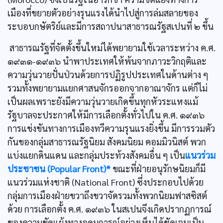
เมืองที่ขยายตัวอย่างรุนแรงได้นำไปสู่การล่มสลายของ
ระบอบกษัตริย์และมีการสถาปนาสาธารณรัฐสเปนที่ ๒ ขึ้น
สาธารณรัฐที่จัดตั้งขึ้นใหม่ได้พยายามใช้เวลาระหว่าง ค.ศ.
๑๙๓๑-๑๙๓๖ นำพาประเทศให้พ้นจากภาวะวิกฤติและ
ความวุ่นวายปั่นป่วนด้วยการปฏิรูปประเทศในด้านต่าง ๆ
รวมทั้งพยายามแยกศาสนจักรออกจากอาณาจักร แต่ก็ไม่
เป็นผลเพราะยังมีความวุ่นวายเกิดขึ้นทุกหัวระแหงแม้
รัฐบาลจะประกาศให้มีการเลือกตั้งทั่วไปใน ค.ศ. ๑๙๓๖
การแข่งขันทางการเมืองทวีความรุนแรงยิ่งขึ้น มีการรวมตัว
กันของกลุ่มสาธารณรัฐนิยม สังคมนิยม คอมมิวนิสต์ พวก
แบ่งแยกดินแดน และกลุ่มประท้วงสังคมอื่น ๆ เป็น
แนวร่วม
ประชาชน (Popular Front)*
ขณะที่ฝ่ายอนุรักษนิยมก็มี
แนวร่วมแห่งชาติ (National Front) ซึ่งประกอบไปด้วย
กลุ่มการเมืองฝ่ายขวาถึงขวาจัดรวมทั้งพวกนิยมฟาสซิสต์
ด้วย การเลือกตั้ง ค.ศ. ๑๙๓๖ ในสเปนจึงเกิดปรากฏการณ์
ของความขัดแย้งทางอุดมการณ์อย่างเห็นได้ชัดเจนเป็น