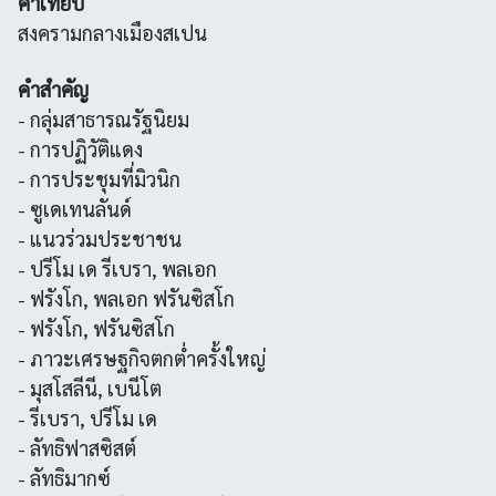
คำเทียบ
สงครามกลางเมืองสเปน
คำสำคัญ
- กลุ่มสาธารณรัฐนิยม
- การปฏิวัติแดง
- การประชุมที่มิวนิก
- ซูเดเทนลันด์
- แนวร่วมประชาชน
- ปรีโม เด รีเบรา, พลเอก
- ฟรังโก, พลเอก ฟรันซิสโก
- ฟรังโก, ฟรันซิสโก
- ภาวะเศรษฐกิจตกตํ่าครั้งใหญ่
- มุสโสลีนี, เบนีโต
- รีเบรา, ปรีโม เด
- ลัทธิฟาสซิสต์
- ลัทธิมากซ์