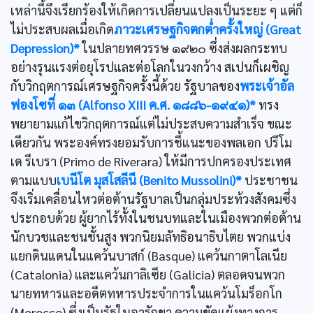
เหล่านี้จึงเรียกร้องให้เกิดการเปลี่ยนแปลงเป็นระยะ ๆ แต่ก็
ไม่ประสบผลเมื่อเกิด
ภาวะเศรษฐกิจตกตํ่าครั้งใหญ่ (Great
Depression)*
ในปลายทศวรรษ ๑๙๒๐ ซึ่งส่งผลกระทบ
อย่างรุนแรงต่อยุโรปและต่อโลกในวงกว้าง สเปนก็เผชิญ
กับวิกฤตการณ์เศรษฐกิจครั้งนี้ด้วย รัฐบาลของ
พระเจ้าอัล
ฟองโซที่ ๑๓ (Alfonso XIII ค.ศ. ๑๘๘๖-๑๙๔๑)*
ทรง
พยายามแก้ไขวิกฤตการณ์แต่ไม่ประสบความสำเร็จ ขณะ
เดียวกัน พระองค์ทรงยอมรับการชี้แนะของพลเอก ปรีโม
เด รีเบรา (Primo de Riverara) ให้มีการปกครองประเทศ
ตามแบบ
เบนีโต มุสโสลีนี (Benito Mussolini)*
ประชาชน
จึงเริ่มเคลื่อนไหวต่อต้านรัฐบาลเป็นกลุ่มประท้วงสังคมซึ่ง
ประกอบด้วย ผู้ยากไร้ทั้งในชนบทและในเมืองพวกต่อต้าน
นักบวชและชนชั้นสูง พวกนิยมลัทธิอนาธิบไตย พวกแบ่ง
แยกดินแดนในแคว้นบาสก์ (Basque) แคว้นกาตาโลเนีย
(Catalonia) และแคว้นกาลิเซีย (Galicia) ตลอดจนพวก
นายทหารและอดีตทหารประจำการในแคว้นโมร็อกโก
(Morocco) ซึ่งเป็นรัฐในอารักขา ความขัดแย้งทางการ