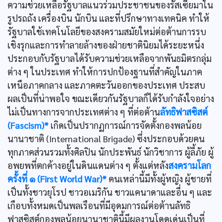
ความช่วยเหลือรัฐบาลแนวร่วมประชาชนของรัสเซียมาใน
รูปรถถัง เครื่องบิน นักบิน และที่ปรึกษาทางเทคนิค ทำให้
รัฐบาลใช้เทคโนโลยีของสงครามสมัยใหม่ต่อต้านการรบ
เชิงรุกและการทำลายล้างของฝ่ายชาตินิยมได้ระยะหนึ่ง
ประกอบกับรัฐบาลได้รับความช่วยเหลือจากพันธมิตรกลุ่ม
ต่าง ๆ ในประเทศ ทำให้การปกป้องฐานที่สำคัญในภาค
เหนือภาคกลาง และภาคตะวันออกของประเทศ ประสบ
ผลเป็นที่น่าพอใจ ขณะเดียวกันรัฐบาลก็ได้รับกำลังใจอย่าง
ไม่เป็นทางการจากประเทศต่าง ๆ ที่ต่อต้าน
ลัทธิฟาสซิสต์
(Fascism)*
เกิดเป็นปรากฏการณ์การจัดตั้งกองพลน้อย
นานาชาติ (International Brigade) ซึ่งประกอบด้วยคน
ทุกภาคส่วนรวมทั้งศิลปิน นักประพันธ์ นักวิชาการ ผู้ลี้ภัย ผู้
อพยพที่ตกค้างอยู่ในดินแดนต่าง ๆ ตั้งแต่หลัง
สงครามโลก
ครั้งที่ ๑ (First World War)*
คนเหล่านี้มีทั้งผู้หญิง ผู้ชายที่
เป็นทั้งชาวยุโรป ชาวอเมริกัน ชาวแคนาดาและอื่น ๆ และ
เกือบทั้งหมดเป็นพลเรือนที่มีอุดมการณ์ต่อต้านลัทธิ
ฟาสซิสต์กองพลน้อยนานาชาตินี้มีผลงานโดดเด่นเป็นที่