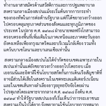
ทำงานอาสาสมัครด้านสวัสดิการและการปฐมพยาบาล
สงครามกลางเมืองสเปนแม้จะเริ่มต้นจากการกระทำ
ของกองทัพในการต่อต้านรัฐบาล แต่ก็ได้ขยายวงกว้างออก
ไปครอบคลุมทุกภาคส่วนของสังคมและทุกภูมิภาคของ
ประเทศ ในปลาย ค.ศ. ๑๙๓๘ ฝ่ายนายพลฟรังโกสามารถ
ครอบครองพื้นที่เพิ่มเติมในภาคเหนือและภาคตะวันออก
ยังคงเหลือเพียงกรุงมาดริดและบริเวณใกล้เคียง รวมทั้ง
แคว้นบาเซโลนาและบาเลนเซียเท่านั้น
สงครามกลางเมืองสเปนไม่ได้จำกัดขอบเขตเฉพาะภายใน
สเปนเท่านั้นแต่ยังขยายวงกว้างออกไปโดยรอบ เมื่อ
เยอรมนีและอิตาลีใช้นโยบายสกัดกั้นการเดินเรือสัญชาติที่
อาจมีส่วนได้เสียในสงครามในเขตทะเลเมดิเตอร์เรเนียน
และในเขตเส้นทางลำเลียงอาวุธยุทธปัจจัยโดยผ่าน
โปรตุเกสโดยเฉพาะจากกลาง ค.ศ. ๑๙๓๘ ถึงต้น ค.ศ.
๑๙๓๙ ทำให้รัฐบาลสเปนเองก็เริ่มเห็นว่าการจะเอาชนะ
สงครามเป็นไปได้ยาก จึงพยายามใช้นโยบายการทูตมาก