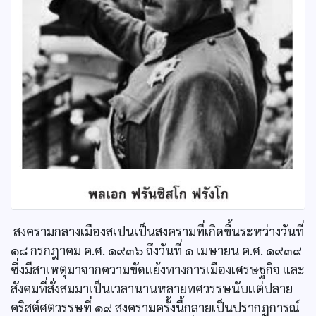
สงครามกลางเมืองสเปนเป็นสงครามที่เกิดขึ้นระหว่างวันที่
๑๘ กรกฎาคม ค.ศ. ๑๙๓๖ ถึงวันที่ ๑ เมษายน ค.ศ. ๑๙๓๙
ซึ่งมีสาเหตุมาจากความขัดแย้งทางการเมืองเศรษฐกิจ และ
สังคมที่สั่งสมมาเป็นเวลานานหลายทศวรรษนับแต่ปลาย
คริสต์ศตวรรษที่ ๑๙ สงครามครั้งนี้กลายเป็นปรากฏการณ์