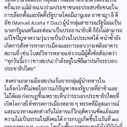
ครั้งแรก แม้ฝ่ายแนวร่วมประชาชนจะประสบชัยชนะใน
การเลือกตั้งและจัดตั้งรัฐบาลโดยมีมานูเอล อาซาญา อี ดี
อัซ (Manuel Azaña Y Diaz) ผู้นำกลุ่มสาธารณรัฐนิยมเป็น
นายกรัฐมนตรีและต่อมาเป็นประธานาธิบดี ก็ยังไม่สามารถ
แก้ไขปัญหาความวุ่นวายปั่นป่วนในประเทศได้ หนำซํ้ายัง
เกิดการสังหารทางการเมืองและการลอบวางเพลิงอาคาร
สถานที่ เช่น โบสถ์วิหารหลายแห่ง จนมีผู้ตั้งข้อสังเกตว่า
“ทุกวันนี้เรา (ชาวสเปน) กำลังอยู่ในพิธีฌาปนกิจระบอบ
ประชาธิปไตย”
สงครามกลางเมืองสเปนเริ่มจากกลุ่มผู้นำทหารใน
โมร็อกโกที่ไม่พอใจการแก้ปัญหาของรัฐบาลที่ล่าช้าและ
ไม่ได้ผล ก่อกบฏขึ้นเพราะเห็นว่าระบอบประชาธิปไตยที่
เปิดโอกาสให้พรรคการเมืองหลาย ๆ พรรคที่มีอุดมการณ์
และแนวทางแตกต่างกันไม่อาจแก้วิกฤติความขัดแย้งและ
ความไม่เป็นธรรมในสังคมได้ การกบฏเกิดขึ้นในวันที่ ๑๘
กรกฎาคม ค.ศ. ๑๙๓๖ โดยในชั้นแรกพวกเขายังไม่มีผู้นำที่