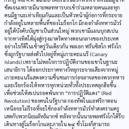
ชัดเจนเพราะมีนายพลทหารบกเข้าร่วมหลายคนและทุก
คนมีฐานะเท่าเทียมกันและเป็นหัวหน้าผู้ก่อการที่กระจาย
กำลังอยูในหลายพื้นที่ของโมร็อกโก มีกองกำลังทหารมัวร์
อยู่ใต้บังคับบัญชาเป็นส่วนใหญ่ พวกเขามีแผนบุกสเปน
จากทางทิศใต้มุ่งสู่กรุงมาดริดทางตอนกลางของประเทศ
อย่างไรก็ดีในเช้าตรู่วันเดียวกัน พลเอก ฟรันซิสโก ฟรังโก
ซึ่งถูกรัฐบาลส่งตัวไปอยู่ที่หมู่เกาะคะแนรี (Canary
Islands) เพราะไม่พอใจการปฏิบัติงานของเขาในฐานะ
เสนาธิการ ได้ออกประกาศทางวิทยุกระจายเสียงจากหมู่
เกาะคะแนรีแสดงความชื่นชมการก่อจลาจลของพวกทหาร
และเรียกร้องให้ทหารทุกหน่วยทั่วทั้งประเทศลุกฮือขึ้น
เพื่อช่วยให้สเปนรอดพ้นจาก “การปฏิวัติแดง” (Red
Revolution) ของคนในรัฐบาล กองทัพในแอฟริกาตอน
เหนือจะไม่รีรอที่จะใช้กองกำลังทหารมัวร์ทำสงครามครู
เสดกับพวกนิยมลัทธิมากซ์ หลังจากนั้นนายพลฟรังโกได้รีบ
เดินทางสู่โมร็อกโกและภายใน ๒๔ ชั่วโมงก็สามารถ