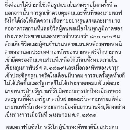
ซึ่งต่อมาได้นำมาใช้เต็มรูปแบบในสงครามโลกครั้งที่ ๒
นอกจากนั้น การรุกเข้าควบคุมคนและพื้นที่ของนายพลฟ
รังโกได้ก่อให้เกิดความเสียหายอย่างรุนแรงและมากมาย
ต่ออาคารสถานที่และชีวิตผู้คนพลเมืองในทุกภูมิภาคของ
ประเทศประชาชนและทหารจำนวนกว่า ๘๐๐,๐๐๐ คน
ต้องเสียชีวิตและผู้คนจำนวนหลายแสนคนต้องอพยพหนี
ตายออกนอกประเทศ กองทัพของนายพลฟรังโกสามารถ
เข้ายึดครองดินแดนส่วนที่เหลือได้เกือบทั้งหมดภายใน
เดือนกุมภาพันธ์ ค.ศ. ๑๙๓๙ และเมื่อกองทัพของเขารุก
เข้าประชิดกรุงมาดริดในเดือนมีนาคม การรบครั้งสุดท้ายก็
ไม่ได้เกิดขึ้นและรัฐบาลก็ไม่ได้ประกาศยอมแพ้ แต่คณะ
นายทหารฝ่ายรัฐบาลที่รับผิดชอบการปกป้องเมืองหลวง
และฐานที่ตั้งของรัฐบาลเป็นฝ่ายยอมรับความพ่ายแพ้ต่อ
นายพลฟรังโก สงครามกลางเมืองอันยาวนานจึงยุติลงอย่าง
เป็นทางการเมื่อวันที่ ๑ เมษายน ค.ศ. ๑๙๓๙
พลเอก ฟรันซิสโก ฟรังโก ผู้นำกองทัพชาตินิยมประสบ