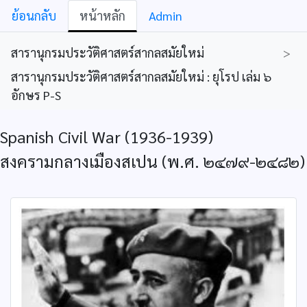
ย้อนกลับ
หน้าหลัก
Admin
สารานุกรมประวัติศาสตร์สากลสมัยใหม่
>
สารานุกรมประวัติศาสตร์สากลสมัยใหม่ : ยุโรป เล่ม ๖
อักษร P-S
Spanish Civil War (1936-1939)
สงครามกลางเมืองสเปน (พ.ศ. ๒๔๗๙-๒๔๘๒)