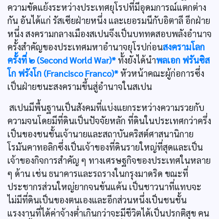
ความขัดแย้งระหว่างประเทศยุโรปที่มีอุดมการณ์แตกต่าง
กัน อันได้แก่ รัสเซียฝ่ายหนึ่ง และเยอรมนีกับอิตาลี อีกฝ่าย
หนึ่ง สงครามกลางเมืองสเปนจึงเป็นบททดสอบพลังอำนาจ
ครั้งสำคัญของประเทศมหาอำนาจยุโรปก่อน
สงครามโลก
ครั้งที่ ๒ (Second World War)*
ทั้งยังได้นำ
พลเอก ฟรันซิส
โก ฟรังโก (Francisco Franco)*
หัวหน้าคณะผู้ก่อการซึ่ง
เป็นฝ่ายชนะสงครามขึ้นสู่อำนาจในสเปน
สเปนมีพื้นฐานเป็นสังคมที่แบ่งแยกระหว่างความรวยกับ
ความจนโดยมีที่ดินเป็นปัจจัยหลัก ที่ดินในประเทศกว่าครึ่ง
เป็นของชนชั้นเจ้านายและสถาบันคริสต์ศาสนานิกาย
โรมันคาทอลิกซึ่งเป็นเจ้าของที่ดินรายใหญ่ที่สุดและเป็น
เจ้าของกิจการสำคัญ ๆ ทางเศรษฐกิจของประเทศในหลาย
ๆ ด้าน เช่น ธนาคารและรถรางในกรุงมาดริด ขณะที่
ประชากรส่วนใหญ่ยากจนข้นแค้น เป็นชาวนาที่แทบจะ
ไม่มีที่ดินเป็นของตนเองและอีกส่วนหนึ่งเป็นชนชั้น
แรงงานที่ได้ค่าจ้างตํ่าเกินกว่าจะมีชีวิตได้เป็นปรกติสุข คน