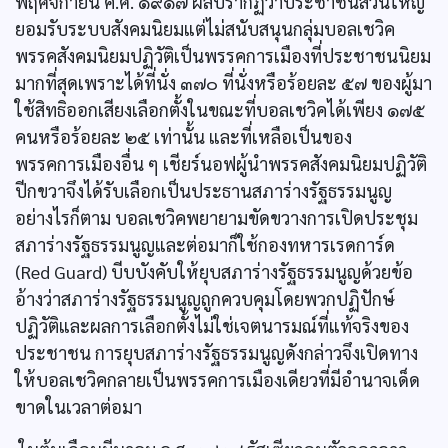
พฤศจิกายน ค.ศ. ๑๙๑๗ ผลปรากฏว่าประชาชนส่วนใหญ่
ยอมรับระบบสังคมนิยมแต่ไม่สนับสนุนกลุ่มบอลเชวิค
พรรคสังคมนิยมปฏิวัติเป็นพรรคการเมืองที่ประชาชนนิยม
มากที่สุดเพราะได้ที่นั่ง ๓๗๐ ที่นั่งหรือร้อยละ ๕๗ ของผู้มา
ใช้สิทธิออกเสียงเลือกตั้งในขณะที่บอลเชวิคได้เพียง ๑๗๕
คนหรือร้อยละ ๒๕ เท่านั้น และที่เหลือเป็นของ
พรรคการเมืองอื่น ๆ เชียร์นอฟผู้นำพรรคสังคมนิยมปฏิวัติ
ปีกขวาจึงได้รับเลือกเป็นประธานสภาร่างรัฐธรรมนูญ
อย่างไรก็ตาม บอลเชวิคพยายามขัดขวางการเปิดประชุม
สภาร่างรัฐธรรมนูญและต่อมาก็ใช้กองทหารเรดการ์ด
(Red Guard) บีบบังคับให้ยุบสภาร่างรัฐธรรมนูญด้วยข้อ
อ้างว่าสภาร่างรัฐธรรมนูญถูกควบคุมโดยพวกปฏิปักษ์
ปฏิวัติและผลการเลือกตั้งไม่ใช่เจตนารมณ์ที่แท้จริงของ
ประชาชน การยุบสภาร่างรัฐธรรมนูญดังกล่าวจึงเปิดทาง
ให้บอลเชวิคกลายเป็นพรรคการเมืองเดียวที่มีอำนาจเด็ด
ขาดในเวลาต่อมา