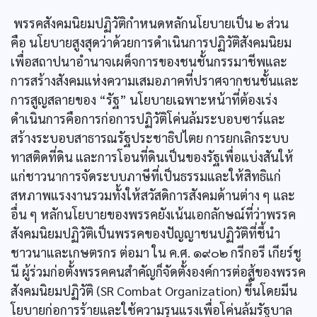
พรรคสังคมนิยมปฏิวัติกำหนดหลักนโยบายเป็น ๒ ส่วน
คือ นโยบายสูงสุดว่าด้วยการดำเนินการปฏิวัติสังคมนิยม
เพื่อสถาปนาอำนาจเผด็จการของชนชั้นกรรมาชีพและ
การสร้างสังคมแห่งความเสมอภาคที่ปราศจากชนชั้นและ
การสูญสลายของ “รัฐ” นโยบายเฉพาะหน้าที่ต้องเร่ง
ดำเนินการคือการก่อการปฏิวัติโค่นล้มระบอบซาร์และ
สร้างระบอบสาธารณรัฐประชาธิปไตย การยกเลิกระบบ
ทาสติดที่ดิน และการโอนที่ดินเป็นของรัฐเพื่อแบ่งสันให้
แก่ชาวนาการจัดระบบภาษีที่เป็นธรรมและให้สิทธิแก่
สหภาพแรงงานรวมทั้งให้สวัสดิการสังคมด้านต่าง ๆ และ
อื่น ๆ หลักนโยบายของพรรคยังเน้นเอกลักษณ์ที่ว่าพรรค
สังคมนิยมปฏิวัติเป็นพรรคของปัญญาชนปฏิวัติที่ชี้นำ
ชาวนาและเกษตรกร ต่อมา ใน ค.ศ. ๑๙๐๒ กรีกอรี เกียร์ชู
นี ผู้ร่วมก่อตั้งพรรคคนสำคัญก็จัดตั้งองค์การต่อสู้ของพรรค
สังคมนิยมปฏิวัติ (SR Combat Organization) ขึ้นโดยมีน
โยบายก่อการร้ายและใช้ความรุนแรงเพื่อโค่นล้มรัฐบาล