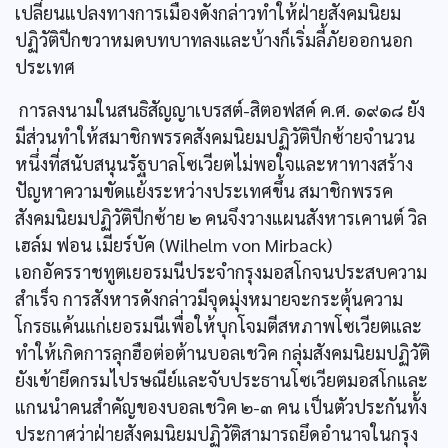
เปลี่ยนแปลงทางการเมืองดังกล่าวทำให้ฝ่ายสังคมนิยม
ปฏิวัติปีกขวาหมดบทบาทลงและบ้างก็เริ่มลี้ภัยออกนอก
ประเทศ
การลงนามในสนธิสัญญาเบรสต์-สิตอฟสค์ ค.ศ. ๑๙๑๘ ยัง
มีส่วนทำให้สมาชิกพรรคสังคมนิยมปฏิวัติปีกซ้ายจำนวน
หนึ่งที่สนับสนุนรัฐบาลโซเวียตไม่พอใจและหาทางสร้าง
ปัญหาความขัดแย้งระหว่างประเทศขึ้น สมาชิกพรรค
สังคมนิยมปฏิวัติปีกซ้าย ๒ คนจึงวางแผนสังหารเคานต์ วิล
เฮล์ม ฟอน เมียร์บัค (Wilhelm von Mirback)
เอกอัครราชทูตเยอรมนีประจำกรุงมอสโกจนประสบความ
สำเร็จ การสังหารดังกล่าวมีจุดมุ่งหมายจะกระตุ้นความ
โกรธแค้นแก่เยอรมนีเพื่อให้บุกโจมตีสหภาพโซเวียตและ
ทำให้เกิดการลุกฮือต่อต้านบอลเชวิค กลุ่มสังคมนิยมปฏิวัติ
ยังเข้ายึดกรมไปรษณีย์และจับประธานโซเวียตมอสโกและ
แกนนำคนสำคัญของบอลเชวิค ๒-๓ คน เป็นตัวประกันทั้ง
ประกาศว่าฝ่ายสังคมนิยมปฏิวัติสามารถยึดอำนาจในกรุง