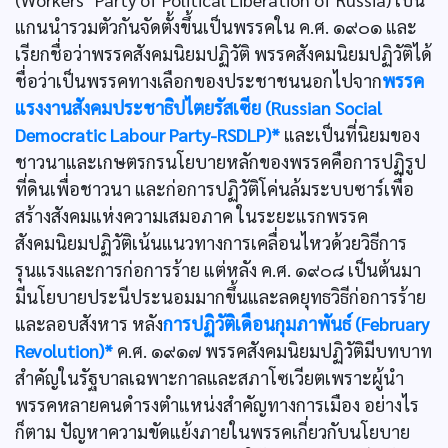
แกนนำรวมตัวกันจัดตั้งขึ้นเป็นพรรคใน ค.ศ. ๑๙๐๑ และ
เรียกชื่อว่าพรรคสังคมนิยมปฏิวัติ พรรคสังคมนิยมปฏิวัติได้
ชื่อว่าเป็นพรรคทางเลือกของประชาชนนอกไปจาก
พรรค
แรงงานสังคมประชาธิปไตยรัสเซีย (Russian Social
Democratic Labour Party-RSDLP)*
และเป็นที่นิยมของ
ชาวนาและเกษตรกรนโยบายหลักของพรรคคือการปฏิรูป
ที่ดินเพื่อชาวนา และก่อการปฏิวัติโค่นล้มระบบซาร์เพื่อ
สร้างสังคมแห่งความเสมอภาค ในระยะแรกพรรค
สังคมนิยมปฏิวัติเน้นแนวทางการเคลื่อนไหวด้วยวิธีการ
รุนแรงและการก่อการร้าย แต่หลัง ค.ศ. ๑๙๐๘ เป็นต้นมา
มีนโยบายประนีประนอมมากขึ้นและลดยุทธวิธีก่อการร้าย
และลอบสังหาร หลัง
การปฏิวัติเดือนกุมภาพันธ์ (February
Revolution)*
ค.ศ. ๑๙๑๗ พรรคสังคมนิยมปฏิวัติมีบทบาท
สำคัญในรัฐบาลเฉพาะกาลและสภาโซเวียตเพราะผู้นำ
พรรคหลายคนดำรงตำแหน่งสำคัญทางการเมือง อย่างไร
ก็ตาม ปัญหาความขัดแย้งภายในพรรคเกี่ยวกับนโยบาย