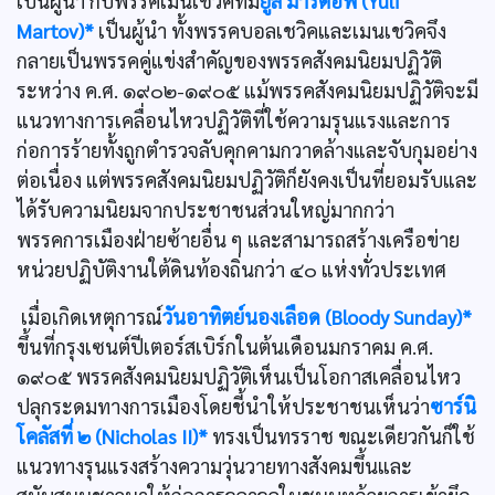
เป็นผู้นำ กับพรรคเมนเชวิคที่มี
ยูลี มาร์ตอฟ (Yuli
Martov)*
เป็นผู้นำ ทั้งพรรคบอลเชวิคและเมนเชวิคจึง
กลายเป็นพรรคคู่แข่งสำคัญของพรรคสังคมนิยมปฏิวัติ
ระหว่าง ค.ศ. ๑๙๐๒-๑๙๐๕ แม้พรรคสังคมนิยมปฏิวัติจะมี
แนวทางการเคลื่อนไหวปฏิวัติที่ใช้ความรุนแรงและการ
ก่อการร้ายทั้งถูกตำรวจลับคุกคามกวาดล้างและจับกุมอย่าง
ต่อเนื่อง แต่พรรคสังคมนิยมปฏิวัติก็ยังคงเป็นที่ยอมรับและ
ได้รับความนิยมจากประชาชนส่วนใหญ่มากกว่า
พรรคการเมืองฝ่ายซ้ายอื่น ๆ และสามารถสร้างเครือข่าย
หน่วยปฏิบัติงานใต้ดินท้องถิ่นกว่า ๔๐ แห่งทั่วประเทศ
เมื่อเกิดเหตุการณ์
วันอาทิตย์นองเลือด (Bloody Sunday)*
ขึ้นที่กรุงเซนต์ปีเตอร์สเบิร์กในต้นเดือนมกราคม ค.ศ.
๑๙๐๕ พรรคสังคมนิยมปฏิวัติเห็นเป็นโอกาสเคลื่อนไหว
ปลุกระดมทางการเมืองโดยชี้นำให้ประชาชนเห็นว่า
ซาร์นิ
โคลัสที่ ๒ (Nicholas II)*
ทรงเป็นทรราช ขณะเดียวกันก็ใช้
แนวทางรุนแรงสร้างความวุ่นวายทางสังคมขึ้นและ