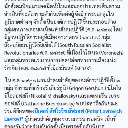
นักสังคมนิยมนารอดนิคทั้งในและนอกประเทศเห็นความ
จำเป็นที่จะต้องรวมตัวกันเพื่อต่อสู้ จึงมีการรวมกลุ่มใน
ภูมิภาคต่าง ๆ จัดตั้งเป็นองค์การปฏิวัติขึ้นประกอบด้วย
กลุ่มสหภาพตอนเหนือแห่งสังคมปฏิวัติ (ค.ศ. ๑๘๙๖) โดย
มีฐานปฏิบัติการอยู่ที่เมืองซาราตอฟ (Saratov) กลุ่ม
สังคมนิยมปฏิวัติรัสเซียใต้ (South Russian Socialist
Revolutionaries ค.ศ. ๑๘๙๗) ที่เมืองโวโรเนจ (Voronezh)
และกลุ่มพรรคแรงงานการปลดปล่อยทางการเมืองแห่ง
รัสเซีย (ค.ศ. ๑๘๙๗) ที่เมืองมินสค์ (Minsk)
ใน ค.ศ. ๑๙๐๐ แกนนำคนสำคัญขององค์การปฏิวัติทั้ง ๓
กลุ่ม ซึ่งรวมทั้งกรีกอรี เกียร์ชูนี (Grigori Gershuni) นีโคไล
มีไฮลอฟสกี (Nikolai Mikhailovsky) และแคเทอรีน เบรช
คอฟสกี (Catherine Breshkovsky) พบปะหารือกันขณะ
ร่วมพิธีศพของ
ปีเตอร์ ลัฟโรวิช ลัฟรอฟ (Peter Lavrovich
Lavrov)*
ผู้นำคนสำคัญของขบวนการนารอดนิค เป็นที่
ตกลงกันว่าจะร่วมกันก่อตั้งเป็นพรรคชื่อสันนิบาต