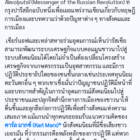
Revolyutsii
(Messenger of the Russian Revolution) ที่
กรุงปารีสอีกฉบับหนึ่งเพื่อเผยแพร่งานเขียนเกี่ยวกับทฤษฎี
การเมืองและบทความว่าด้วยปัญหาต่าง ๆ ทางสังคมและ
การเมือง
เชียร์นอฟและเหล่าสหายร่วมอุดมการณ์เห็นว่ารัสเซีย
สามารถพัฒนาระบบเศรษฐกิจแบบคอมมูนชาวนาไปสู่
ระบบสังคมนิยมได้โดยไม่จำเป็นต้องเปลี่ยนโครงสร้าง
เศรษฐกิจจากเกษตรกรรมเป็นอุตสาหกรรม และมีการ
ปฏิวัติประชาธิปไตยของชนชั้นกลางเช่นประเทศทุนนิยม
ตะวันตกอื่น ๆ พวกเขาเชื่อมั่นว่าปัญญาชนปฏิวัติมีหน้าที่
และบทบาทสำคัญในการนำอุดมการณ์สังคมนิยมไปสู่
ประชาชนและปลุกจิตสำนึกทางการเมืองของชาวนาให้
ตื่นขึ้นและลุกฮือก่อการปฏิวัติเพื่อสร้างสังคมแห่งความ
เสมอภาค แม้แกนนำทุกคนจะยอมรับแนวความคิดของ
คาร์ล มากซ์ (Karl Marx)*
นักสังคมนิยมที่มีชื่อเสียงชาว
เยอรมัน ที่ว่ากรรมกรคือพลังหลักของการปฏิวัติ แต่พวก