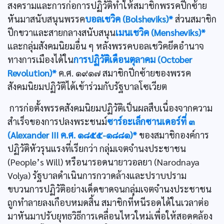
สงครามและการก่อการปฏิวัติทำให้สมาชิกพรรคปีกซ้าย
หันมาสนับสนุนพรรค
บอลเชวิค (Bolsheviks)*
ส่วนสมาชิก
ปีกขวาและสายกลางสนับสนุน
เมนเชวิค (Mensheviks)*
และกลุ่มสังคมนิยมอื่น ๆ หลังพรรคบอลเชวิคยึดอำนาจ
ทางการเมืองได้ใน
การปฏิวัติเดือนตุลาคม (October
Revolution)*
ค.ศ. ๑๙๑๗ สมาชิกปีกซ้ายของพรรค
สังคมนิยมปฏิวัติได้เข้าร่วมกับรัฐบาลโซเวียต
การก่อตั้งพรรคสังคมนิยมปฏิวัติเป็นผลสืบเนื่องจากความ
สำเร็จของการปลงพระชนม์
ซาร์อะเล็กซานเดอร์ที่ ๓
(Alexander III ค.ศ. ๑๘๕๕-๑๘๘๑)*
ของสมาชิกองค์การ
ปฏิวัติหัวรุนแรงที่เรียกว่า กลุ่มเจตจำนงประชาชน
(People’s Will) หรือนารอดนายาวอลยา (Narodnaya
Volya) รัฐบาลดำเนินการกวาดล้างและปราบปราม
ขบวนการปฏิวัติอย่างเด็ดขาดจนกลุ่มเจตจำนงประชาชน
ถูกทำลายลงเกือบหมดสิ้น สมาชิกที่หนีรอดได้ในเวลาต่อ
มาหันมาปรับยุทธวิธีการเคลื่อนไหวใหม่เพื่อให้สอดคล้อง