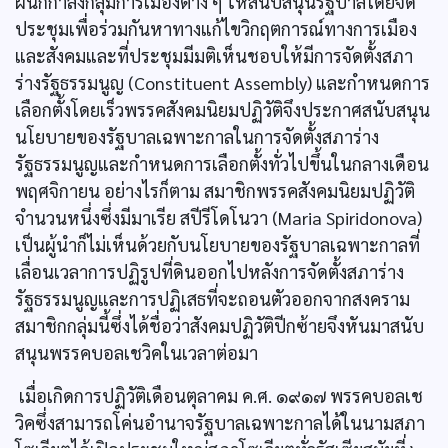
ผนึกกำลังกลุ่มการเมืองต่าง ๆ ให้สนับสนุนรัฐบาลโดยจัด
ประชุมเพื่อร่วมกันหาทางแก้ไขวิกฤตการณ์ทางการเมือง
และสังคมและที่ประชุมมีมติเห็นชอบให้มีการจัดตั้งสภา
ร่างรัฐธรรมนูญ (Constituent Assembly) และกำหนดการ
เลือกตั้งโดยเร็วพรรคสังคมนิยมปฏิวัติจึงประกาศสนับสนุน
นโยบายของรัฐบาลเฉพาะกาลในการจัดตั้งสภาร่าง
รัฐธรรมนูญและกำหนดการเลือกตั้งทั่วไปขึ้นในกลางเดือน
พฤศจิกายน อย่างไรก็ตาม สมาชิกพรรคสังคมนิยมปฏิวัติ
จำนวนหนึ่งซึ่งมีมาเรีย สปีรีโดโนวา (Maria Spiridonova)
เป็นผู้นำก็ไม่เห็นด้วยกับนโยบายของรัฐบาลเฉพาะกาลที่
เลื่อนเวลาการปฏิรูปที่ดินออกไปหลังการจัดตั้งสภาร่าง
รัฐธรรมนูญและการปฏิเสธที่จะถอนตัวออกจากสงคราม
สมาชิกกลุ่มนี้ซึ่งได้ชื่อว่าสังคมปฏิวัติปีกซ้ายจึงหันมาสนับ
สนุนพรรคบอลเชวิคในเวลาต่อมา
เมื่อเกิดการปฏิวัติเดือนตุลาคม ค.ศ. ๑๙๑๗ พรรคบอลเช
วิคซึ่งสามารถโค่นอำนาจรัฐบาลเฉพาะกาลได้ในนามสภา