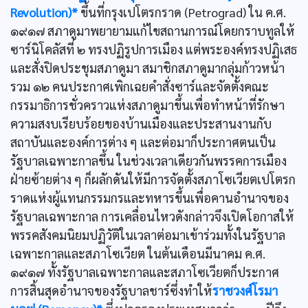
Revolution)*
ขึ้นที่กรุงเปโตรกราด (Petrograd) ใน ค.ศ.
๑๙๑๗ สภาดูมาพยายามแก้ไขสถานการณ์โดยกราบทูลให้
ซาร์นิโคลัสที่ ๒ ทรงปฏิรูปการเมือง แต่พระองค์ทรงปฏิเสธ
และสั่งปิดประชุมสภาดูมา สมาชิกสภาดูมากลุ่มก้าวหน้า
รวม ๑๒ คนประกาศเพิกเฉยคำสั่งซาร์และจัดตั้งคณะ
กรรมาธิการชั่วคราวแห่งสภาดูมาขึ้นเพื่อทำหน้าที่รักษา
ความสงบเรียบร้อยของบ้านเมืองและประสานงานกับ
สถาบันและองค์การต่าง ๆ และต่อมาก็ประกาศตนเป็น
รัฐบาลเฉพาะกาลขึ้น ในช่วงเวลาเดียวกันพรรคการเมือง
ฝ่ายซ้ายต่าง ๆ ก็ผลักดันให้มีการจัดตั้งสภาโซเวียตเปโตรก
ราดแห่งผู้แทนกรรมกรและทหารขึ้นเพื่อคานอำนาจของ
รัฐบาลเฉพาะกาล การเคลื่อนไหวดังกล่าวจึงเปิดโอกาสให้
พรรคสังคมนิยมปฏิวัติในเวลาต่อมาเข้าร่วมทั้งในรัฐบาล
เฉพาะกาลและสภาโซเวียต ในต้นเดือนมีนาคม ค.ศ.
๑๙๑๗ ทั้งรัฐบาลเฉพาะกาลและสภาโซเวียตก็ประกาศ
การสิ้นสุดอำนาจของรัฐบาลชาร์ซึ่งทำให้
ราชวงศ์โรมา