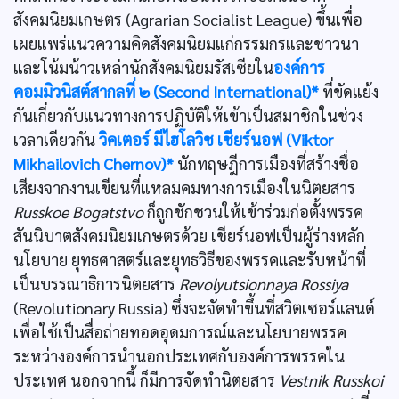
สังคมนิยมเกษตร (Agrarian Socialist League) ขึ้นเพื่อ
เผยแพร่แนวความคิดสังคมนิยมแก่กรรมกรและชาวนา
และโน้มน้าวเหล่านักสังคมนิยมรัสเซียใน
องค์การ
คอมมิวนิสต์สากลที่ ๒ (Second International)*
ที่ขัดแย้ง
กันเกี่ยวกับแนวทางการปฏิบัติให้เข้าเป็นสมาชิกในช่วง
เวลาเดียวกัน
วิคเตอร์ มีไฮโลวิช เชียร์นอฟ (Viktor
Mikhailovich Chernov)*
นักทฤษฎีการเมืองที่สร้างชื่อ
เสียงจากงานเขียนที่แหลมคมทางการเมืองในนิตยสาร
Russkoe Bogatstvo
ก็ถูกชักชวนให้เข้าร่วมก่อตั้งพรรค
สันนิบาตสังคมนิยมเกษตรด้วย เชียร์นอฟเป็นผู้ร่างหลัก
นโยบาย ยุทธศาสตร์และยุทธวิธีของพรรคและรับหน้าที่
เป็นบรรณาธิการนิตยสาร
Revolyutsionnaya Rossiya
(Revolutionary Russia) ซึ่งจะจัดทำขึ้นที่สวิตเซอร์แลนด์
เพื่อใช้เป็นสื่อถ่ายทอดอุดมการณ์และนโยบายพรรค
ระหว่างองค์การนำนอกประเทศกับองค์การพรรคใน
ประเทศ นอกจากนี้ ก็มีการจัดทำนิตยสาร
Vestnik Russkoi