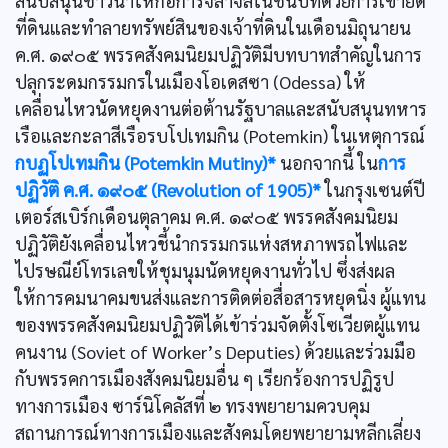
สนับสนุนชาวนาให้ก่อการจลาจลในชนบทด้วยการเข้ายึด
ที่ดินและทำลายทรัพย์สินของเจ้าที่ดินในเดือนมิถุนายน
ค.ศ. ๑๙๐๕ พรรคสังคมนิยมปฏิวัติมีบทบาทสำคัญในการ
ปลุกระดมกรรมกรในเมืองโอเดสซา (Odessa) ให้
เคลื่อนไหวนัดหยุดงานต่อต้านรัฐบาลและสนับสนุนทหาร
เรือและกะลาสีเรือรบโปเทมกิน (Potemkin) ในเหตุการณ์
กบฏโปเทมกิน (Potemkin Mutiny)*
นอกจากนี้ ใน
การ
ปฏิวัติ ค.ศ. ๑๙๐๕ (Revolution of 1905)*
ในกรุงเซนต์ปี
เตอร์สเบิร์กเดือนตุลาคม ค.ศ. ๑๙๐๕ พรรคสังคมนิยม
ปฏิวัติยังเคลื่อนไหวชี้นำกรรมกรแห่งสหภาพรถไฟและ
ไปรษณีย์โทรเลขให้ชุมนุมนัดหยุดงานทั่วไป ซึ่งส่งผล
ให้การคมนาคมขนส่งและการติดต่อสื่อสารหยุดนิ่ง ผู้แทน
ของพรรคสังคมนิยมปฏิวัติได้เข้าร่วมจัดตั้งโซเวียตผู้แทน
คนงาน (Soviet of Worker’s Deputies) ด้วยและร่วมมือ
กับพรรคการเมืองสังคมนิยมอื่น ๆ เรียกร้องการปฏิรูป
ทางการเมือง ซาร์นิโคลัสที่ ๒ ทรงพยายามควบคุม
สถานการณ์ทางการเมืองและสังคมโดยพยายามหลีกเลี่ยง