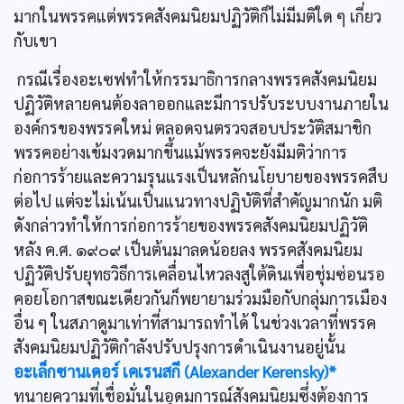
มากในพรรคแต่พรรคสังคมนิยมปฏิวัติก็ไม่มีมติใด ๆ เกี่ยว
กับเขา
กรณีเรื่องอะเซฟทำให้กรรมาธิการกลางพรรคสังคมนิยม
ปฏิวัติหลายคนต้องลาออกและมีการปรับระบบงานภายใน
องค์กรของพรรคใหม่ ตลอดจนตรวจสอบประวัติสมาชิก
พรรคอย่างเข้มงวดมากขึ้นแม้พรรคจะยังมีมติว่าการ
ก่อการร้ายและความรุนแรงเป็นหลักนโยบายของพรรคสืบ
ต่อไป แต่จะไม่เน้นเป็นแนวทางปฏิบัติที่สำคัญมากนัก มติ
ดังกล่าวทำให้การก่อการร้ายของพรรคสังคมนิยมปฏิวัติ
หลัง ค.ศ. ๑๙๐๙ เป็นต้นมาลดน้อยลง พรรคสังคมนิยม
ปฏิวัติปรับยุทธวิธีการเคลื่อนไหวลงสูใต้ดินเพื่อชุ่มซ่อนรอ
คอยโอกาสขณะเดียวกันก็พยายามร่วมมือกับกลุ่มการเมือง
อื่น ๆ ในสภาดูมาเท่าที่สามารถทำได้ ในช่วงเวลาที่พรรค
สังคมนิยมปฏิวัติกำลังปรับปรุงการดำเนินงานอยู่นั้น
อะเล็กซานเดอร์ เคเรนสกี (Alexander Kerensky)*
ทนายความที่เชื่อมั่นในอุดมการณ์สังคมนิยมซึ่งต้องการ