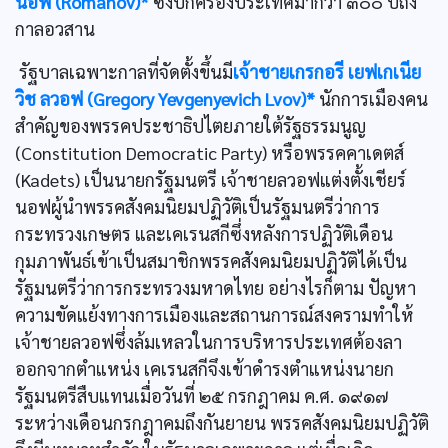
นอฟ (Romanov)*
ซึ่งปกครองประเทศมากว่า ๓๐๐ ปีถึง
กาลอวสาน
รัฐบาลเฉพาะกาลที่จัดตั้งขึ้นมี
เจ้าชายเกรกอรี เยฟเกเนีย
วิช ลวอฟ (Gregory Yevgenyevich Lvov)*
นักการเมืองคน
สำคัญของพรรคประชาธิปไตยภายใต้รัฐธรรมนูญ
(Constitution Democratic Party) หรือพรรคคาเดตส์
(Kadets) เป็นนายกรัฐมนตรี เจ้าชายลวอฟแต่งตั้งเชียร์
นอฟผู้นำพรรคสังคมนิยมปฏิวัติเป็นรัฐมนตรีว่าการ
กระทรวงเกษตร และเคเรนสกีซึ่งหลังการปฏิวัติเดือน
กุมภาพันธ์เข้าเป็นสมาชิกพรรคสังคมนิยมปฏิวัติได้เป็น
รัฐมนตรีว่าการกระทรวงมหาดไทย อย่างไรก็ตาม ปัญหา
ความขัดแย้งทางการเมืองและสถานการณ์สงครามทำให้
เจ้าชายลวอฟซึ่งล้มเหลวในการบริหารประเทศต้องลา
ออกจากตำแหน่ง เคเรนสกีจึงเข้าดำรงตำแหน่งนายก
รัฐมนตรีสืบแทนเมื่อวันที่ ๒๕ กรกฎาคม ค.ศ. ๑๙๑๗
ระหว่างเดือนกรกฎาคมถึงกันยายน พรรคสังคมนิยมปฏิวัติ