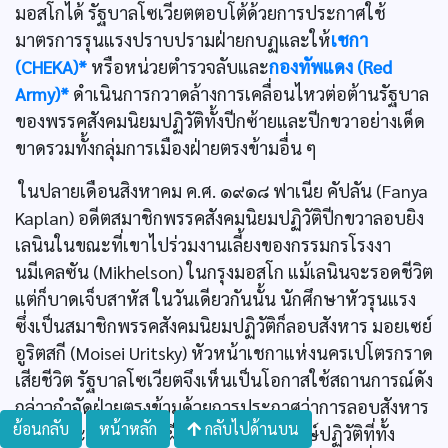
มอสโกได้ รัฐบาลโซเวียตตอบโต้ด้วยการประกาศใช้
มาตรการรุนแรงปราบปรามฝ่ายกบฏและให้
เชกา
(CHEKA)*
หรือหน่วยตำรวจลับและ
กองทัพแดง (Red
Army)*
ดำเนินการกวาดล้างการเคลื่อนไหวต่อต้านรัฐบาล
ของพรรคสังคมนิยมปฏิวัติทั้งปีกซ้ายและปีกขวาอย่างเด็ด
ขาดรวมทั้งกลุ่มการเมืองฝ่ายตรงข้ามอื่น ๆ
ในปลายเดือนสิงหาคม ค.ศ. ๑๙๑๘ ฟาเนีย คัปลัน (Fanya
Kaplan) อดีตสมาชิกพรรคสังคมนิยมปฏิวัติปีกขวาลอบยิง
เลนินในขณะที่เขาไปร่วมงานเลี้ยงของกรรมกรโรงงา
นมีเคลซัน (Mikhelson) ในกรุงมอสโก แม้เลนินจะรอดชีวิต
แต่ก็บาดเจ็บสาหัส ในวันเดียวกันนั้น นักศึกษาหัวรุนแรง
ซึ่งเป็นสมาชิกพรรคสังคมนิยมปฏิวัติก็ลอบสังหาร มอยเซย์
อูริตสกี (Moisei Uritsky) หัวหน้าเชกาแห่งนครเปโตรกราด
เสียชีวิต รัฐบาลโซเวียตจึงเห็นเป็นโอกาสใช้สถานการณ์ดัง
กล่าวกำจัดฝ่ายตรงข้ามด้วยการประกาศว่าการลอบสังหาร
ย้อนกลับ
หน้าหลัก
กลับไปด้านบน
เลนินและอูริตสกีเป็นฝีมือของฝ่ายปฏิปักษ์ปฏิวัติที่ทั้ง