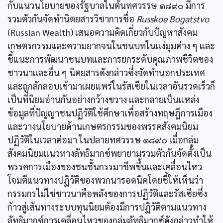
กับแนวนโยบายของรัฐบาลในต้นทศวรรษ ๑๘๙๐ มีการ
รวมตัวกันจัดทำนิตยสารวิชาการชื่อ
Russkoe Bogatstvo
(Russian Wealth) เสนอความคิดเกี่ยวกับปัญหาสังคม
เกษตรกรรมและความยากจนในชนบทในแง่มุมต่าง ๆ และ
ชี้แนะการพัฒนาชนบทและการยกระดับคุณภาพชีวิตของ
ชาวนาและอื่น ๆ นิตยสารดังกล่าวซึ่งจัดทำนอกประเทศ
และถูกลักลอบเข้ามาเผยแพร่ในรัสเซียในเวลาอันรวดเร็วก็
เป็นที่นิยมอ่านกันอย่างกว้างขวาง และกลายเป็นแหล่ง
ข้อมูลที่ปัญญาชนปฏิวัติใช้ศึกษาเพื่อสร้างทฤษฎีการเมือง
และวางนโยบายด้านเกษตรกรรมของพรรคสังคมนิยม
ปฏิวัติในเวลาต่อมา ในปลายทศวรรษ ๑๘๙๐ เมื่อกลุ่ม
สังคมนิยมแนวทางลัทธิมากซ์พยายามรวมตัวกันจัดตั้งเป็น
พรรคการเมืองของชนชั้นกรรมาชีพขึ้นและเคลื่อนไหว
โจมตีแนวทางปฏิวัติของพวกนารอดนิคโดยชี้ให้เห็นว่า
กรรมกรไม่ใช่ชาวนาคือพลังของการปฏิวัติและรัสเซียซึ่ง
ก้าวสู่เส้นทางระบบทุนนิยมต้องมีการปฏิวัติตามแนวทาง
ลัทธิมากซ์การเคลื่อนไหวของกลุ่มลัทธิมากซ์ดังกล่าวทำให้