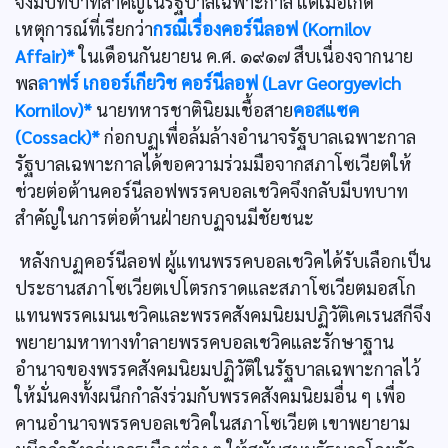
จึงมีบทบาทสำคัญในรัฐบาลเฉพาะกาล แต่เมื่อเกิด
เหตุการณ์ที่เรียกว่า
กรณีเรื่องคอร์นีลอฟ (Kornilov
Affair)*
ในเดือนกันยายน ค.ศ. ๑๙๑๗ สืบเนื่องจากนาย
พล
ลาฟร์ เกออร์เกียวิช คอร์นีลอฟ (Lavr Georgyevich
Kornilov)*
นายทหารชาตินิยมเชื้อสาย
คอสแซค
(Cossack)*
ก่อกบฏเพื่อล้มล้างอำนาจรัฐบาลเฉพาะกาล
รัฐบาลเฉพาะกาลได้ขอความร่วมมือจากสภาโซเวียตให้
ช่วยต่อต้านคอร์นีลอฟพรรคบอลเชวิคจึงกลับมีบทบาท
สำคัญในการต่อต้านฝ่ายกบฏจนมีชัยชนะ
หลังกบฏคอร์นีลอฟ ผู้แทนพรรคบอลเชวิคได้รับเลือกเป็น
ประธานสภาโซเวียตเปโตรกราดและสภาโซเวียตมอสโก
แทนพรรคเมนเชวิคและพรรคสังคมนิยมปฏิวัติเคเรนสกีจึง
พยายามหาทางทำลายพรรคบอลเชวิคและรักษาฐาน
อำนาจของพรรคสังคมนิยมปฏิวัติในรัฐบาลเฉพาะกาลไว้
ให้มั่นคงทั้งผนึกกำลังร่วมกับพรรคสังคมนิยมอื่น ๆ เพื่อ
คานอำนาจพรรคบอลเชวิคในสภาโซเวียต เขาพยายาม