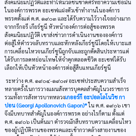
สังคมนิยมปฏิวัติและทำให้มวลชนขาดศรัทธาความเชื่อมั่น
ในองค์การพรรค อะเซฟแฝงตัวเข้าทำงานในองค์การ
พรรคตั้งแต่ ค.ศ. ๑๙๐๓ และได้รับความไว้วางใจอย่างมาก
จากกรีกอรี เกียร์ชูนี หัวหน้าองค์การต่อสู้ของพรรค
สังคมนิยมปฏิวัติ เขาส่งข่าวการดำเนินงานขององค์การ
ต่อสู้ให้ตำรวจลับทราบและหักหลังเกียร์ชูนีโดยให้เบาะแส
การเคลื่อนไหวจนเกียร์ชูนีถูกจับและถูกตัดสินประหารแต่
ได้รับการลดหย่อนโทษให้จำคุกตลอดชีวิต อะเซฟได้รับ
เลือกให้เป็นหัวหน้าองค์การต่อสู้สืบแทนเกียร์ชูนี
ระหว่าง ค.ศ. ๑๙๐๔-๑๙๐๗ อะเซฟประสบความสำเร็จ
หลายครั้งในการวางแผนสังหารบุคคลสำคัญในวงราชการ
รวมทั้งการสังหารบาทหลวง
เกออร์กี อะปอลโลโนวิช กา
ปอน (Georgi Apollonovich Gapon)*
ใน ค.ศ. ๑๙๐๖ เขา
จึงมีบทบาทสำคัญในองค์การพรรค อย่างไรก็ตาม ตั้งแต่
ค.ศ. ๑๙๐๖ เป็นต้นมา ตำรวจมักสืบทราบความเคลื่อนไหว
ของผู้ปฏิบัติงานของพรรคและเข้ากวาดล้างสายงานของ