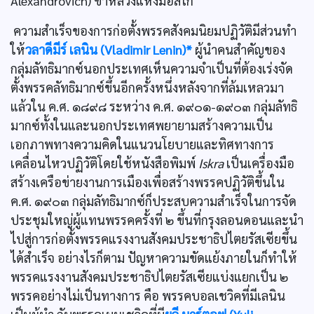
Alexandrovich) ข้าหลวงแห่งมอสโก
ความสำเร็จของการก่อตั้งพรรคสังคมนิยมปฏิวัติมีส่วนทำ
ให้
วลาดีมีร์ เลนิน (Vladimir Lenin)*
ผู้นำคนสำคัญของ
กลุ่มลัทธิมากซ์นอกประเทศเห็นความจำเป็นที่ต้องเร่งจัด
ตั้งพรรคลัทธิมากซ์ขึ้นอีกครั้งหนึ่งหลังจากที่ล้มเหลวมา
แล้วใน ค.ศ. ๑๘๙๘ ระหว่าง ค.ศ. ๑๙๐๑-๑๙๐๓ กลุ่มลัทธิ
มากซ์ทั้งในและนอกประเทศพยายามสร้างความเป็น
เอกภาพทางความคิดในแนวนโยบายและทิศทางการ
เคลื่อนไหวปฏิวัติโดยใช้หนังสือพิมพ์
Iskra
เป็นเครื่องมือ
สร้างเครือข่ายงานการเมืองเพื่อสร้างพรรคปฏิวัติขึ้นใน
ค.ศ. ๑๙๐๓ กลุ่มลัทธิมากซ์ก็ประสบความสำเร็จในการจัด
ประชุมใหญ่ผู้แทนพรรคครั้งที่ ๒ ขึ้นที่กรุงลอนดอนและนำ
ไปสู่การก่อตั้งพรรคแรงงานสังคมประชาธิปไตยรัสเซียขึ้น
ได้สำเร็จ อย่างไรก็ตาม ปัญหาความขัดแย้งภายในก็ทำให้
พรรคแรงงานสังคมประชาธิปไตยรัสเซียแบ่งแยกเป็น ๒
พรรคอย่างไม่เป็นทางการ คือ พรรคบอลเชวิคที่มีเลนิน