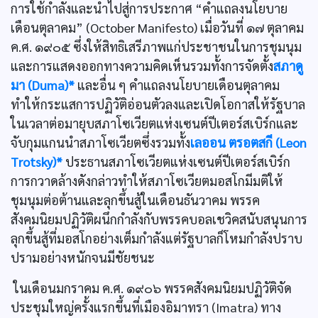
การใช้กำลังและนำไปสู่การประกาศ “คำแถลงนโยบาย
เดือนตุลาคม” (October Manifesto) เมื่อวันที่ ๑๗ ตุลาคม
ค.ศ. ๑๙๐๕ ซึ่งให้สิทธิเสรีภาพแก่ประชาชนในการชุมนุม
และการแสดงออกทางความคิดเห็นรวมทั้งการจัดตั้ง
สภาดู
มา (Duma)*
และอื่น ๆ คำแถลงนโยบายเดือนตุลาคม
ทำให้กระแสการปฏิวัติอ่อนตัวลงและเปิดโอกาสให้รัฐบาล
ในเวลาต่อมายุบสภาโซเวียตแห่งเซนต์ปีเตอร์สเบิร์กและ
จับกุมแกนนำสภาโซเวียตซึ่งรวมทั้ง
เลออน ตรอตสกี (Leon
Trotsky)*
ประธานสภาโซเวียตแห่งเซนต์ปีเตอร์สเบิร์ก
การกวาดล้างดังกล่าวทำให้สภาโซเวียตมอสโกมีมติให้
ชุมนุมต่อต้านและลุกขึ้นสู้ในเดือนธันวาคม พรรค
สังคมนิยมปฏิวัติผนึกกำลังกับพรรคบอลเชวิคสนับสนุนการ
ลุกขึ้นสู้ที่มอสโกอย่างเต็มกำลังแต่รัฐบาลก็โหมกำลังปราบ
ปรามอย่างหนักจนมีชัยชนะ
ในเดือนมกราคม ค.ศ. ๑๙๐๖ พรรคสังคมนิยมปฏิวัติจัด
ประชุมใหญ่ครั้งแรกขึ้นที่เมืองอิมาทรา (Imatra) ทาง