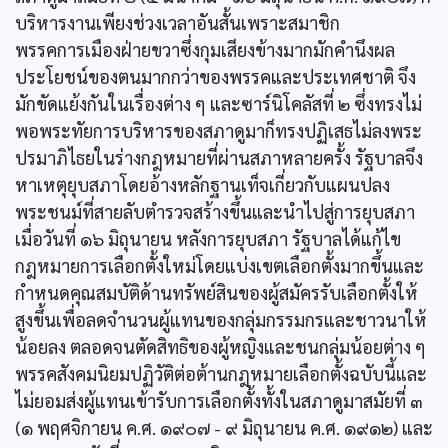
บริหารงานเพียงช่วงเวลาอันสั้นเพราะสมาชิก
พรรคการเมืองฝ่ายขวาซึ่งกุมเสียงข้างมากมักคำนึงผล
ประโยชน์ของตนมากกว่าของพรรคและประเทศชาติ จึง
มักขัดแย้งกันในเรื่องต่าง ๆ และซาร์นิโคลัสที่ ๒ ซึ่งทรงไม่
พอพระทัยการบริหารของสภาดูมาก็ทรงปฏิเสธไม่ลงพระ
ปรมาภิไธยในร่างกฎหมายที่ผ่านสภาหลายครั้ง รัฐบาลจึง
หาเหตุยุบสภาโดยอ้างหลักฐานเท็จเกี่ยวกับแผนปลง
พระชนม์ที่สายลับตำรวจสร้างขึ้นและนำไปสู่การยุบสภา
เมื่อวันที่ ๑๖ มิถุนายน หลังการยุบสภา รัฐบาลได้แก้ไข
กฎหมายการเลือกตั้งใหม่โดยแบ่งเขตเลือกตั้งมากขึ้นและ
กำหนดคุณสมบัติด้านทรัพย์สินของผู้สมัครรับเลือกตั้งให้
สูงขึ้นเพื่อลดจำนวนผู้แทนของกลุ่มกรรมกรและชาวนาให้
น้อยลง ตลอดจนตัดสิทธิของผู้หญิงและชนกลุ่มน้อยต่าง ๆ
พรรคสังคมนิยมปฏิวัติต่อต้านกฎหมายเลือกตั้งฉบับนี้และ
ไม่ยอมส่งผู้แทนเข้ารับการเลือกตั้งทั้งในสภาดูมาสมัยที่ ๓
(๑ พฤศจิกายน ค.ศ. ๑๙๐๗ - ๙ มิถุนายน ค.ศ. ๑๙๑๒) และ