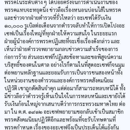
พรรคในระดับต่าง ๆ ได้บ่อยครั้งจนการดำเนินงานของ
พรรคแทบจะหยุดนิ่ง ข่าวลือเรื่องหนอนบ่อนไส้ในพรรค
และข่าวจากฝ่ายตำรวจที่รั่วไหลว่า อะเซฟได้รับเงิน
๑๐,๐๐๐ รูเบิลต่อเดือนจากตำรวจลับทำให้การเปิดโปงอะ
เซฟเป็นเรื่องใหญ่ที่ทุกฝ่ายให้ความสนใจ ในระยะแรก
ฝ่ายผู้นำองค์การพรรคปฏิเสธที่จะเชื่อเรื่องดังกล่าว และ
เห็นว่าฝ่ายตำรวจพยายามกลบข่าวความสำเร็จของการ
ก่อการร้าย ส่วนอะเซฟก็ปฏิเสธข้อหาและขอพิสูจน์ความ
บริสุทธิ์ของตนในศาล อย่างไรก็ตามในที่สุดอะเซฟก็จนมุม
ต่อพยานหลักฐานและยอมรับการเป็นจารชนสองหน้าทั้ง
ในหน่วยงานของตำรวจและองค์การพรรคสังคมนิยม
ปฏิวัติ เขาถูกตัดสินจำคุก แต่ต่อมาก็สามารถหลบหนีได้ ทั้ง
มีข่าวลือว่าตำรวจรู้เห็นเป็นใจในการหลบหนีและเขายังได้
รับเงินก้อนใหญ่จากเสนาบดีว่าการกระทรวงมหาดไทย ต่อ
มา ใน ค.ศ. ๑๙๑๒ อะเซฟพยายามขอกลับเข้าเป็นสมาชิก
พรรคสังคมนิยมปฏิวัติอีกและพร้อมที่จะรับโทษตามที่
พรรคกำหนด เรื่องของอะเซฟจึงเป็นประเด็นโต้แย้งกัน