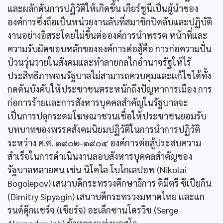
และผลักดันการปฏิวัติให้เกิดขึ้น เกียร์ชูนีเป็นผู้นำของ
องค์การซึ่งถือเป็นหน่วยงานลับที่สมาชิกปิดลับและปฏิบัติ
งานอย่างอิสระโดยไม่ขึ้นต่อองค์การนำพรรค หน้าที่และ
ความรับผิดชอบหลักขององค์การต่อสู้คือ การก่อความปั่น
ป่วนวุ่นวายในสังคมและทำลายกลไกอำนาจรัฐให้ไร้
ประสิทธิภาพจนรัฐบาลไม่สามารถควบคุมและแก้ไขได้ทั้ง
กดดันบังคับให้ประชาชนตระหนักถึงปัญหาการเมือง การ
ก่อการร้ายและการสังหารบุคคลสำคัญในรัฐบาลจะ
เป็นการปลุกระดมโฆษณาชวนเชื่อให้ประชาชนยอมรับ
บทบาทของพรรคสังคมนิยมปฏิวัติในการนำการปฏิวัติ
ระหว่าง ค.ศ. ๑๙๐๒-๑๙๐๔ องค์การต่อสู้ประสบความ
สำเร็จในการดำเนินงานลอบสังหารบุคคลสำคัญของ
รัฐบาลหลายคน เช่น นิโคไล โบโกเลปอพ (Nikolai
Bogolepov) เสนาบดีกระทรวงศึกษาธิการ ดิมีตรี ซีเปียกิน
(Dimitry Sipyagin) เสนาบดีกระทรวงมหาดไทย และแก
รนด์ดุ๊กแชร์จ (เชียร์จ) อะเล็กซานโดรวิช (Serge