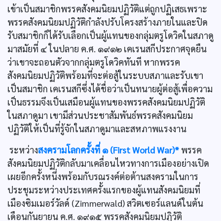
เข้าเป็นสมาชิกพรรคสังคมนิยมปฏิวัติแต่ถูกปฏิเสธเพราะ
พรรคสังคมนิยมปฏิวัติกำลังปรับโครงสร้างภายในและปิด
รับสมาชิกก็ได้รับเลือกเป็นผู้แทนของกลุ่มตรูโดวิคในสภาดู
มาสมัยที่ ๔ ในปลาย ค.ศ. ๑๙๑๒ เคเรนสกีประกาศจุดยืน
ว่าเขาจะถอนตัวจากกลุ่มตรูโดวิคทันที หากพรรค
สังคมนิยมปฏิวัติพร้อมที่จะต่อสู้ในระบบสภาและรับเขา
เป็นสมาชิก เคเรนสกีซึ่งได้ชื่อว่าเป็นทนายผู้ต่อสู้เพื่อความ
เป็นธรรมจึงเป็นเสมือนผู้แทนของพรรคสังคมนิยมปฏิวัติ
ในสภาดูมา เขามีส่วนประชาสัมพันธ์พรรคสังคมนิยม
ปฏิวัติให้เป็นที่รู้จักในสภาดูมาและสหภาพแรงงาน
ระหว่าง
สงครามโลกครั้งที่ ๑ (First World War)*
พรรค
สังคมนิยมปฏิวัติกลับมาเคลื่อนไหวทางการเมืองอย่างเปิด
เผยอีกครั้งหนึ่งพร้อมกับรณรงค์ต่อต้านสงครามในการ
ประชุมระหว่างประเทศครั้งแรกของผู้แทนสังคมนิยมที่
เมืองซิมเมอร์วัลด์ (Zimmerwald) สวิตเซอร์แลนด์ในต้น
เดือนกันยายน ค.ศ. ๑๙๑๕ พรรคสังคมนิยมปฏิวัติ