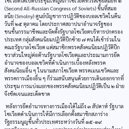
โซเวียตได้เปิดประชุมใหญ่สภาโซเวียตทั่วรัสเซียสมัยที่ ๒
(Second All-Russian Congress of Soviets) ขึ้นที่สมอ
ลนืย (Smolny) ศูนย์บัญชาการปฏิวัติของบอลเชวิคในคืน
วันที่ ๒๕ ตุลาคม โดยประกาศสถาปนาอำนาจรัฐของ
ชนชั้นกรรมาชีพและจัดตั้งรัฐบาลโซเวียตบริหารปกครอง
ประเทศ กลุ่มสังคมนิยมปฏิวัติปีกซ้าย ๗ คนได้เข้าร่วมใน
คณะรัฐบาลโซเวียต แต่สมาชิกพรรคสังคมนิยมปฏิวัติปีก
ขวาส่วนใหญ่ต่อต้านรัฐบาลโซเวียตและประณามการยึด
อำนาจของบอลเชวิคที่ดำเนินการเบื้องหลังพรรค
สังคมนิยมอื่น ๆ ในนามสภาโซเวียต พรรคเมนเชวิคและ
พรรคการเมืองอื่น ๆ ก็ร่วมสนับสนุนด้วยการเดินออกจากที่
ประชุม การแบ่งแยกของพรรคสังคมนิยมปฏิวัติเป็น ๒ ฝ่าย
จึงชัดเจนและเด็ดขาด
หลังการยึดอำนาจทางการเมืองได้ไม่ถึง ๓ สัปดาห์ รัฐบาล
โซเวียตดำเนินการให้มีการเลือกตั้งสมาชิกสภาร่าง
รัฐธรรมนูญขึ้นทั่วประเทศระหว่างวันที่ ๑๕-๑๙