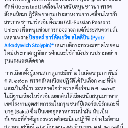
ตัดท์ (Kronstadt) เคลื่อนไหวสนับสนุนชาวนา พรรค
สังคมนิยมปฏิวัติพยายามประสานงานการเคลื่อนไหวกับ
สหภาพชาวนารัสเซียทั้งมวล (All-Russian Peasant
Union) เพื่อหนุนช่วยการก่อจลาจล แต่ก็ประสบความล้ม
เหลวเพราะ
ปิออตร์ อาร์คัดเยวิช สโตลิปิน (Pyotr
Arkadyevich Stolypin)*
เสนาบดีกระทรวงมหาดไทยคน
ใหม่ประกาศกฎอัยการศึกและใช้กำลังปราบปรามอย่าง
รุนแรงและเด็ดขาด
การเลือกตั้งผู้แทนสภาดูมาสมัยที่ ๒ ในเดือนกุมภาพันธ์
ค.ศ. ๑๙๐๗ พรรคสังคมนิยมปฏิวัติได้รับเลือก ๓๔ ที่นั่ง
และเป็นที่น่าประหลาดใจว่าพรรคซึ่งก่อน ค.ศ. ๑๙๐๕
ไม่มีฐานเสียงในรัสเซียเลยกลับได้เสียงสนับสนุนมากจาก
เขตโรงงานอุตสาหกรรมในกรุงเซนต์ปีเตอร์สเบิร์กและที่
บาคู (Baku) ซึ่งเป็นเขตอุตสาหกรรมนํ้ามัน นับเป็น
ชัยชนะที่สำคัญของพรรคสังคมนิยมปฏิวัติ อย่างไรก็ตาม
สภาดูมาสมัยที่ ๒ (๕ มีนาคม - ๑๖ มิถุนายน ค.ศ. ๑๙๐๗) ก็