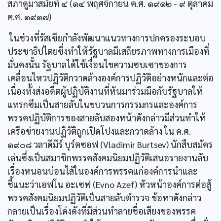
สภาดูมาสมัยที่ ๔ (๑๔ พฤศจิกายน ค.ศ. ๑๙๑๒ - ๙ ตุลาคม
ค.ศ. ๑๙๑๗)
ในช่วงที่รัสเซียกำลังพัฒนาแนวทางการปกครองระบอบ
ประชาธิปไตยซึ่งทำให้รัฐบาลมีเสถียรภาพทางการเมืองที่
มั่นคงนั้น รัฐบาลได้ใช้เงื่อนไขความซบเซาของการ
เคลื่อนไหวปฏิวัติกวาดล้างองค์การปฏิวัติอย่างหนักและต่อ
เนื่องทั้งส่งอดีตผู้ปฏิบัติงานที่หันมาร่วมมือกับรัฐบาลให้
แทรกซึมเป็นสายลับในขบวนการกรรมกรและองค์การ
พรรคปฏิบัติการของสายลับสองหน้าดังกล่าวมีส่วนทำให้
เครือข่ายงานปฏิวัติถูกเปิดโปงและกวาดล้าง ใน ค.ศ.
๑๙๐๘ วลาดีมีร์ บุร์ตซอฟ (Vladimir Burtsev) นักสืบสมัคร
เล่นซึ่งเป็นสมาชิกพรรคสังคมนิยมปฏิวัติเสนอรายงานลับ
เรื่องหนอนบ่อนไส้ในองค์การพรรคแก่องค์การนำและ
ชี้แนะว่าเอฟโน อะเซฟ (Evno Azef) หัวหน้าองค์การต่อสู้
พรรคสังคมนิยมปฏิวัติเป็นสายลับตำรวจ ข้อหาดังกล่าว
กลายเป็นเรื่องโด่งดังที่มีส่วนทำลายชื่อเสียงของพรรค