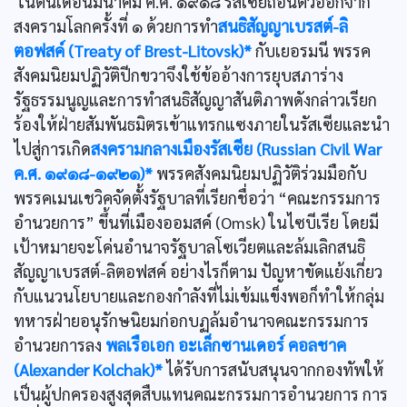
ในต้นเดือนมีนาคม ค.ศ. ๑๙๑๘ รัสเซียถอนตัวออกจาก
สงครามโลกครั้งที่ ๑ ด้วยการทำ
สนธิสัญญาเบรสต์-ลิ
ตอฟสค์ (Treaty of Brest-Litovsk)*
กับเยอรมนี พรรค
สังคมนิยมปฏิวัติปีกขวาจึงใช้ข้ออ้างการยุบสภาร่าง
รัฐธรรมนูญและการทำสนธิสัญญาสันติภาพดังกล่าวเรียก
ร้องให้ฝ่ายสัมพันธมิตรเข้าแทรกแซงภายในรัสเซียและนำ
ไปสู่การเกิด
สงครามกลางเมืองรัสเซีย (Russian Civil War
ค.ศ. ๑๙๑๘-๑๙๒๑)*
พรรคสังคมนิยมปฏิวัติร่วมมือกับ
พรรคเมนเชวิคจัดตั้งรัฐบาลที่เรียกชื่อว่า “คณะกรรมการ
อำนวยการ” ขึ้นที่เมืองออมสค์ (Omsk) ในไซบีเรีย โดยมี
เป้าหมายจะโค่นอำนาจรัฐบาลโซเวียตและล้มเลิกสนธิ
สัญญาเบรสต์-ลิตอฟสค์ อย่างไรก็ตาม ปัญหาขัดแย้งเกี่ยว
กับแนวนโยบายและกองกำลังที่ไม่เข้มแข็งพอก็ทำให้กลุ่ม
ทหารฝ่ายอนุรักษนิยมก่อกบฏล้มอำนาจคณะกรรมการ
อำนวยการลง
พลเรือเอก อะเล็กซานเดอร์ คอลชาค
(Alexander Kolchak)*
ได้รับการสนับสนุนจากกองทัพให้
เป็นผู้ปกครองสูงสุดสืบแทนคณะกรรมการอำนวยการ การ