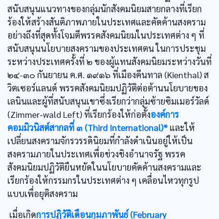
สนับสนุนแนวทางของกลุ่มนักสังคมนิยมสายกลางที่เรียก
ร้องให้สร้างสันติภาพภายในประเทศและคัดค้านสงคราม
อย่างถึงที่สุดทั้งโจมตีพรรคสังคมนิยมในประเทศต่าง ๆ ที่
สนับสนุนนโยบายสงครามของประเทศตน ในการประชุม
ระหว่างประเทศครั้งที่ ๒ ของผู้แทนสังคมนิยมระหว่างวันที่
๒๔-๓๐ กันยายน ค.ศ. ๑๙๑๖ ที่เมืองคีนทาล (Kienthal) ส
วิตเซอร์แลนด์ พรรคสังคมนิยมปฏิวัติต่อต้านนโยบายของ
เลนินและผู้ที่สนับสนุนเขาซึ่งเรียกว่ากลุ่มซ้ายซิมเมอร์วัลด์
(Zimmer-wald Left) ที่เรียกร้องให้ก่อตั้ง
องค์การ
คอมมิวนิสต์สากลที่ ๓ (Third International)*
และให้
เปลี่ยนสงครามจักรวรรดินิยมที่กำลังดำเนินอยู่ให้เป็น
สงครามภายในประเทศเพื่อช่วงชิงอำนาจรัฐ พรรค
สังคมนิยมปฏิวัติยืนหยัดในนโยบายคัดค้านสงครามและ
เรียกร้องให้กรรมกรในประเทศต่าง ๆ เคลื่อนไหวทุกรูป
แบบเพื่อยุติสงคราม
เมื่อเกิด
การปฏิวัติเดือนกุมภาพันธ์ (February