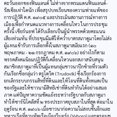
ตะวันออกของฟินแลนด์ ไม่ห่างจากพรมแดนฟินแลนด์-
รัสเซียเท่าใดนัก เพื่อสรุปบทเรียนของความพ่ายแพ้ของ
การปฏิวัติ ค.ศ. ๑๙๐๕ และประเมินสถานการณ์ทางการ
เมืองเพื่อกำหนดแนวทางการเคลื่อนไหว ในการประชุม
ครั้งนี้ เชียร์นอฟ ได้รับเลือกเป็นผู้นำพรรคด้วยคะแนน
เสียงท่วมท้น ที่ประชุมมีมติให้ควํ่าบาตรสภาดูมาโดยไม่ส่ง
ผู้แทนเข้ารับการเลือกตั้งในสภาดูมาสมัยแรก (๑๐
พฤษภาคม - ๒๑ กรกฎาคม ค.ศ. ๑๙๐๖) อย่างไรก็ตาม
พรรคสังคมนิยมปฏิวัติก็เคลื่อนไหวนอกสภาสนับสนุน
สมาชิกสภาดูมาที่เป็นผู้แทนกลุ่มชาวนาปีกซ้ายที่รวมตัว
กันเรียกชื่อกลุ่มว่า ตรูโดวิค (Trudovik) ซึ่งเรียกร้องการ
ยกเลิกระบบกรรมสิทธิ์ที่ดินและให้โอนที่ดินทั้งหมดเป็น
ของรัฐและให้ชาวนามีสิทธิเช่าที่ดินทำกินได้อย่างเสมอ
ภาค แต่ปัญหาความขัดแย้งระหว่างรัฐบาลกับสภาดูมา
ทำให้ซาร์นิโคลัสที่ ๒ ทรงประกาศยุบสภาในที่สุด ต่อมาใน
ฤดูร้อน ค.ศ. ๑๙๐๖ เมื่อชาวนาก่อความไม่สงบขึ้นอีกและ
ทหารเรือที่ฐานทัพเรือเมืองวีบอร์ก (Vyborg) และครอนช