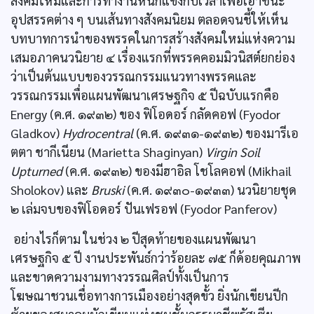
สังคมใหม่และการทำงานหนักแข่งกับเวลาเพื่อเอาชนะ
อุปสรรคต่าง ๆ บนเส้นทางสังคมนิยม ตลอดจนชี้ให้เห็น
บทบาทการนำของพรรคในการสร้างสังคมใหม่แห่งความ
เสมอภาคนวนิยาย ๔ เรื่องแรกที่พรรคคอมมิวนิสต์ยกย่อง
ว่าเป็นต้นแบบของวรรณกรรมแนวทางพรรคและ
วรรณกรรมเพื่อแผนพัฒนาเศรษฐกิจ ๕ ปีฉบับแรกคือ
Energy (ค.ศ. ๑๙๓๒) ของ ฟิโอดอร์ กลัดคอฟ (Fyodor
Gladkov)
Hydrocentral
(ค.ศ. ๑๙๓๑-๑๙๓๒) ของมารีเอ
ตตา ชากีเนียน (Marietta Shaginyan)
Virgin Soil
Upturned
(ค.ศ. ๑๙๓๒) ของมีฮาอิล โชโลคอฟ (Mikhail
Sholokov) และ
Bruski
(ค.ศ. ๑๙๓๐-๑๙๓๓) นวนิยายชุด
๒ เล่มจบของฟิโอดอร์ ปันเฟรอฟ (Fyodor Panferov)
อย่างไรก็ตาม ในช่วง ๒ ปีสุดท้ายของแผนพัฒนา
เศรษฐกิจ ๕ ปี งานประพันธ์กว่าร้อยละ ๗๕ ก็ด้อยคุณภาพ
และขาดความงามทางวรรณศิลป์ทั้งเป็นการ
โฆษณาชวนเชื่อทางการเมืองอย่างสุดขั้ว ยิ่งนักเขียนปีก