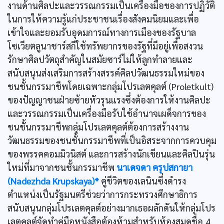
งานด้านศิลปะและวรรณกรรมเป็นเครื่องมือของการปฏิวัติ
ในการให้ความรู้แก่ประชาชนเรื่องสังคมนิยมและเพื่อ
เข้าใจและยอมรับอุดมการณ์ทางการเมืองของรัฐบาล
โซเวียตลูนาชาร์สกีใช้ทรัพยากรของรัฐที่มีอยู่เพื่อสงวน
รักษาศิลปวัตถุสำคัญในสมัยซาร์ไม่ให้ลูกทำลายและ
สนับสนุนส่งเสริมการสร้างสรรค์ศิลปวัฒนธรรมใหม่ของ
ชนชั้นกรรมาชีพโดยเฉพาะกลุ่มโปรเลตคุลต์ (Proletkult)
ของปัญญาชนฝ่ายซ้ายหัวรุนแรงซึ่งต้องการให้งานศิลปะ
และวรรณกรรมเป็นเครื่องมือรับใช้อำนาจเผด็จการของ
ชนชั้นกรรมาชีพกลุ่มโปรเลตคุลต์ต้องการสร้างงาน
วัฒนธรรมของชนชั้นกรรมาชีพที่เป็นอิสระจากการควบคุม
ของพรรคคอมมิวนิสต์ และการสร้างนักเขียนและศิลปินรุ่น
ใหม่ที่มาจากชนชั้นกรรมาชีพ
นาเดจดา ครุปสกายา
(Nadezhda Krupskaya)*
คู่ชีวิตของเลนินซึ่งดำรง
ตำแหน่งเป็นรัฐมนตรีช่วยว่าการกระทรวงศึกษาธิการ
สนับสนุนกลุ่มโปรเลตคุลต์อย่างมากเธอผลักดันให้กลุ่มโปร
เลตคุลต์จัดทำคู่มือหนังสือต้องห้ามสำหรับห้องสมุดชื่อ
A