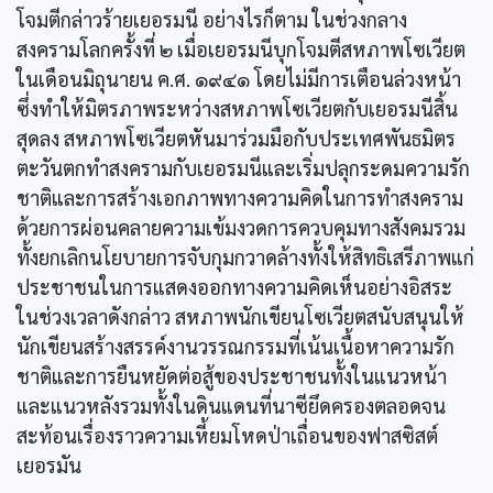
โจมตีกล่าวร้ายเยอรมนี อย่างไรก็ตาม ในช่วงกลาง
สงครามโลกครั้งที่ ๒ เมื่อเยอรมนีบุกโจมตีสหภาพโซเวียต
ในเดือนมิถุนายน ค.ศ. ๑๙๔๑ โดยไม่มีการเตือนล่วงหน้า
ซึ่งทำให้มิตรภาพระหว่างสหภาพโซเวียตกับเยอรมนีสิ้น
สุดลง สหภาพโซเวียตหันมาร่วมมือกับประเทศพันธมิตร
ตะวันตกทำสงครามกับเยอรมนีและเริ่มปลุกระดมความรัก
ชาติและการสร้างเอกภาพทางความคิดในการทำสงคราม
ด้วยการผ่อนคลายความเข้มงวดการควบคุมทางสังคมรวม
ทั้งยกเลิกนโยบายการจับกุมกวาดล้างทั้งให้สิทธิเสรีภาพแก่
ประชาชนในการแสดงออกทางความคิดเห็นอย่างอิสระ
ในช่วงเวลาดังกล่าว สหภาพนักเขียนโซเวียตสนับสนุนให้
นักเขียนสร้างสรรค์งานวรรณกรรมที่เน้นเนื้อหาความรัก
ชาติและการยืนหยัดต่อสู้ของประชาชนทั้งในแนวหน้า
และแนวหลังรวมทั้งในดินแดนที่นาซียึดครองตลอดจน
สะท้อนเรื่องราวความเหี้ยมโหดป่าเถื่อนของฟาสซิสต์
เยอรมัน