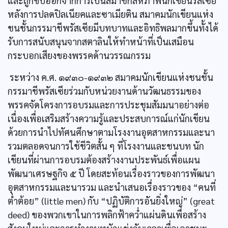
และถูกขับออกจากการเป็นสมาชิกสหภาพนักเขียนรัสเซีย
หลังการปลดปิลเนียคและซาเมียติน สมาคมนักเขียนแห่ง
ชนชั้นกรรมาชีพรัสเซียมีบทบาทและอิทธิพลมากขึ้นทั้งได้
รับการสนับสนุนจากสตาลินให้ทำหน้าที่เป็นเสมือน
กระบอกเสียงของพรรคด้านวรรณกรรม
ระหว่าง ค.ศ. ๑๙๓๐-๑๙๓๒ สมาคมนักเขียนแห่งชนชั้น
กรรมาชีพรัสเซียร่วมกับหน่วยงานด้านวัฒนธรรมของ
พรรคจัดโครงการอบรมและการประชุมสัมมนาอย่างต่อ
เนื่องเพื่อเสริมสร้างความรู้และประสบการณ์แก่นักเขียน
ด้วยการนำไปทัศนศึกษาตามโรงงานอุตสาหกรรมและนา
รวมตลอดจนการใช้ชีวิตสั้น ๆ ที่โรงงานและชนบท นัก
เขียนที่ผ่านการอบรมต้องสร้างงานประพันธ์เพื่อแผน
พัฒนาเศรษฐกิจ ๕ ปี โดยสะท้อนเรื่องราวของการพัฒนา
อุตสาหกรรมและนารวม และนำเสนอเรื่องราวของ “คนที่
ตํ่าต้อย” (little men) กับ “ปฏิบัติการอันยิ่งใหญ่” (great
deed) ของพวกเขาในการพลิกฟ้าควํ่าแผ่นดินเพื่อสร้าง