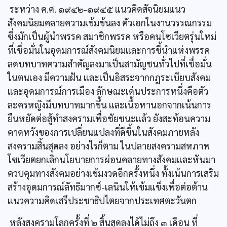
ระหว่าง ค.ศ. ๑๙๔๒-๑๙๔๕ แนวคิดสัจนิยมแนว
สังคมนิยมคลายความเข้มข้นลง ตัวเอกในงานวรรณกรรม
ซึ่งมักเป็นผู้นำพรรค สมาชิกพรรค หรือคนโซเวียตรุ่นใหม่
ที่เชื่อมั่นในอุดมการณ์สังคมนิยมและการชี้นำแห่งพรรค
ลดบทบาทความสำคัญลงมาเป็นสามัญชนทั่วไปที่เชื่อมั่น
ในตนเอง มีความฝัน และเป็นอิสระจากกฎระเบียบสังคม
และอุดมการณ์การเมือง ลักษณะเด่นประการหนึ่งคือตัว
ละครหญิงมีบทบาทมากขึ้น และเนื้อหานอกจากเน้นการ
ยืนหยัดต่อสู้ทำสงครามเพื่อชัยชนะแล้ว ยังสะท้อนความ
คาดหวังของการเปลี่ยนแปลงที่ดีขึ้นในสังคมภายหลัง
สงครามสิ้นสุดลง อย่างไรก็ตาม ในปลายสงครามสหภาพ
โซเวียตยกเลิกนโยบายการผ่อนคลายทางสังคมและหันมา
ควบคุมทางสังคมอย่างเข้มงวดอีกครั้งหนึ่ง ทั้งเน้นการเสริม
สร้างอุดมการณ์ลัทธิมากซ์-เลนินให้เข้มแข็งเพื่อต่อต้าน
แนวความคิดเสรีประชาธิปไตยจากประเทศตะวันตก
หลังสงครามโลกครั้งที่ ๒ สิ้นสุดลงได้ไม่ถึง ๓ เดือน ที่