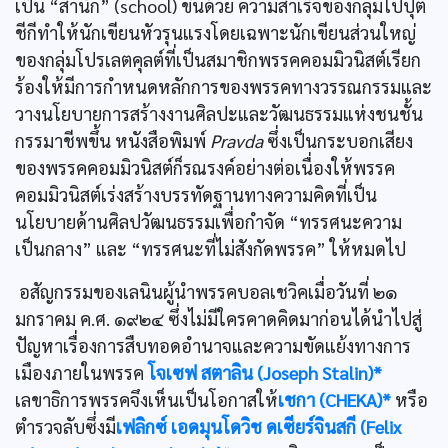
เป็น “สำนัก” (school) ขึ้นด้วย ความสำเร็จของกลุ่มโปปุต
ชีกีทำให้นักเขียนหัวรุนแรงโดยเฉพาะนักเขียนส่วนใหญ่
ของกลุ่มโปรเลตคุลต์ที่เป็นสมาชิกพรรคคอมมิวนิสต์เรียก
ร้องให้มีการกำหนดหลักการของพรรคทางวรรณกรรมและ
วางนโยบายการสร้างงานศิลปะและวัฒนธรรมแห่งชนชั้น
กรรมาชีพขึ้น หนังสือพิมพ์
Pravda
ซึ่งเป็นกระบอกเสียง
ของพรรคคอมมิวนิสต์ก็รณรงค์อย่างต่อเนื่องให้พรรค
คอมมิวนิสต์เร่งสร้างบรรทัดฐานทางความคิดที่เป็น
นโยบายด้านศิลปวัฒนธรรมเพื่อกำจัด “ทรรศนะความ
เป็นกลาง” และ “ทรรศนะที่ไม่สังกัดพรรค” ให้หมดไป
อสัญกรรมของเลนินผู้นำพรรคบอลเชวิคเมื่อวันที่ ๒๑
มกราคม ค.ศ. ๑๙๒๔ ซึ่งไม่มีใครคาดคิดมาก่อนได้นำไปสู่
ปัญหาเรื่องการสืบทอดอำนาจและความขัดแย้งทางการ
เมืองภายในพรรค
โจเซฟ สตาลิน (Joseph Stalin)*
เลขาธิการพรรคจึงเห็นเป็นโอกาสให้
เชกา (CHEKA)*
หรือ
ตำรวจลับซึ่งมี
เฟลิกซ์ เอดมุนโดวิช ดเซียร์จินสกี (Felix