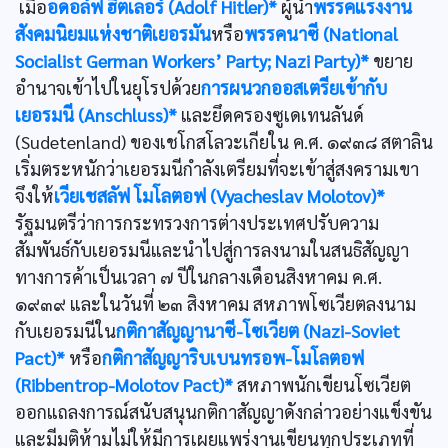
เมื่อ
อดอล์ฟ ฮิตเลอร์ (Adolf Hitler)*
ผู้นำ
พรรคแรงงาน
สังคมนิยมแห่งชาติเยอรมัน
หรือ
พรรคนาซี (National
Socialist German Workers’ Party; Nazi Party)*
ขยาย
อำนาจเข้าไปในยุโรปด้วย
การผนวกออสเตรียเข้ากับ
เยอรมนี (Anschluss)*
และยึดครองซูเดเทนลันด์
(Sudetenland) ของเชโกสโลวะเกียใน ค.ศ. ๑๙๓๘ สตาลิน
เริ่มตระหนักว่าเยอรมนีกำลังเตรียมที่จะเข้าสู่สงครามเขา
จึงให้
เวียเชสลัฟ โมโลตอฟ (Vyacheslav Molotov)*
รัฐมนตรีว่าการกระทรวงการต่างประเทศปรับความ
สัมพันธ์กับเยอรมนีและนำไปสู่การลงนามในสนธิสัญญา
ทางการค้าเป็นเวลา ๗ ปีในกลางเดือนสิงหาคม ค.ศ.
๑๙๓๙ และในวันที่ ๒๓ สิงหาคม สหภาพโซเวียตลงนาม
กับเยอรมนีใน
กติกาสัญญานาซี-โซเวียต (Nazi-Soviet
Pact)*
หรือ
กติกาสัญญาริบเบนทรอพ-โมโลตอฟ
(Ribbentrop-Molotov Pact)*
สหภาพนักเขียนโซเวียต
ออกแถลงการณ์สนับสนุนกติกาสัญญาดังกล่าวอย่างแข็งขัน
และมีมติห้ามไม่ให้มีการเผยแพร่งานเขียนทุกประเภทที่