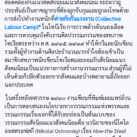
สอดคล้องกับแนวคิดสัจนิยมแนวสังคมนิยม จะถือว่าผู้
ประพันธ์เป็นอาชญากรที่ต้องถูกจับกุมและถูกลงโทษด้วย
การส่งไปทำงานหนักที่
ค่ายกักกันแรงงาน (Collective
Labour Camp)*
ในไซบีเรีย การกวาดล้างอันนองเลือด
และการควบคุมบังคับงานคิลปวรรณกรรมของสหภาพ
โซเวียตระหว่าง ค.ศ. ๑๙๓๕-๑๙๓๙ ทำให้กวีและนักเขียน
รวมทั้งผู้ทำงานด้านศิลปะจำนวนมากจำใจต้องเข้าเป็น
สมาชิกสหภาพนักเขียนโซเวียตและยอมรับสัจนิยมแนว
สังคมนิยมเป็นแนวทางการสร้างงานวรรณกรรม ส่วนผู้ที่ไม่
เห็นด้วยก็ปลีกตัวออกจากสังคมและบ้างพยายามลี้ภัยออก
นอกประเทศ
ในครึ่งหลังทศวรรษ ๑๙๓๐ งานเขียนที่พิมพ์เผยแพร่ล้วน
เป็นการตอบสนองนโยบายทางวรรณกรรมแห่งพรรคและ
วรรณกรรมเรื่องเอกที่ได้รับยกย่องเป็นต้นแบบของ
วรรณกรรมสัจนิยมแนวสังคมนิยมคือ นวนิยายของนีโคไล
ออสตรอฟสกี (Nikolai Ostrovsky) เรื่อง
How the Steel