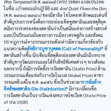
Was Tempered
(ค.ศ. ๑๙๓๗) (ทวีป วรดิลก แปลเป็นไทย
ในชื่อ
เบ้าหลอมนักปฏิวัติ
) และ
And Quiet Flows the Don
(ค.ศ. ๑๙๓๘-๑๙๔๐) ของมีฮาอิล โชโลคอฟ ลักษณะเด่นที่
สำคัญประการหนึ่งคือการยกย่องเชิดชูสตาลินและสดุดียุค
สมัยการปกครองของสตาลินว่าเป็นสมัยแห่งการสร้างสรรค์
และเป็นปึกแผ่นมั่นคงทางการเมือง เศรษฐกิจ และสังคม
ปรากฏการณ์ทางวรรณกรรมดังกล่าวมีความเกี่ยวข้องกับ
แนวความคิด
ลัทธิการบูชาบุคคล (Cult of Personality)*
ที่
สตาลินสร้างขึ้น นักเขียนที่สดุดียกย่องสตาลินมักมีบทบาท
สำคัญทางวัฒนธรรมและได้รับสิทธิพิเศษต่าง ๆ ทางสังคม
นอกจากนี้ ยังมีการจัดตั้งรางวัลสตาลิน (Stalin Prize) ด้าน
วรรณกรรมเพื่อแข่งกับรางวัลโนเบล (Nobel Prize) สาขา
วรรณคดี แต่ใน ค.ศ. ๑๙๕๖ ซึ่งเป็นช่วงเวลา
การล้มล้าง
อิทธิพลสตาลิน (De-Stalinization)*
มีการเปลี่ยนชื่อ
รางวัลสตาลินเป็นรางวัลแห่งสหภาพโซเวียต (State Prize
of the USSR)