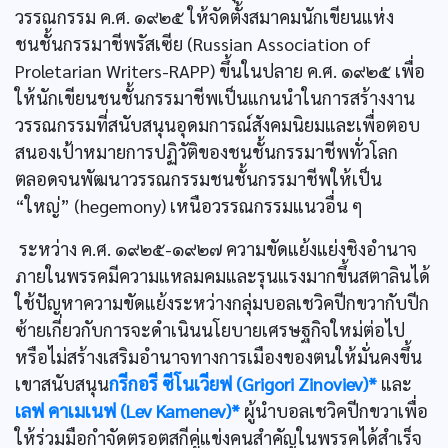
วรรณกรรม ค.ศ. ๑๙๒๕ ให้จัดตั้งสมาคมนักเขียนแห่ง
ชนชั้นกรรมาชีพรัสเซีย (Russian Association of
Proletarian Writers-RAPP) ขึ้นในปลาย ค.ศ. ๑๙๒๕ เพื่อ
ให้นักเขียนชนชั้นกรรมาชีพเป็นแกนนำในการสร้างงาน
วรรณกรรมที่สนับสนุนอุดมการณ์สังคมนิยมและเพื่อตอบ
สนองเป้าหมายการปฏิวัติของชนชั้นกรรมาชีพทั่วโลก
ตลอดจนพัฒนาวรรณกรรมชนชั้นกรรมาชีพให้เป็น
“ใหญ่” (hegemony) เหนือวรรณกรรมแนวอื่น ๆ
ระหว่าง ค.ศ. ๑๙๒๕-๑๙๒๗ ความขัดแย้งแย่งชิงอำนาจ
ภายในพรรคมีความแหลมคมและรุนแรงมากขึ้นสตาลินได้
ใช้ปัญหาความขัดแย้งระหว่างกลุ่มบอลเชวิคปีกขวากับปีก
ซ้ายเกี่ยวกับการจะดำเนินนโยบายเศรษฐกิจใหม่ต่อไป
หรือไม่สร้างเสริมอำนาจทางการเมืองของตนให้มั่นคงขึ้น
เขาสนับสนุน
กรีกอรี ซีโนเวียฟ (Grigori Zinoviev)*
และ
เลฟ คาเมเนฟ (Lev Kamenev)*
ผู้นำบอลเชวิคปีกขวาเพื่อ
ให้ร่วมมือกำจัดตรอตสกีคู่แข่งคนสำคัญในพรรคได้สำเร็จ