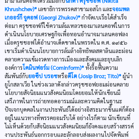
มามาเลนคอฟได้ร่วมมือกับ
นีกีตา ครุชชอฟ (Nikita
Khrushchev)*
เลขาธิการพรรคสาขามอสโก และ
จอมพล
เกออร์กี จูคอฟ (Georgi Zhukov)*
กำจัดเบเรียได้สำเร็จ
ต่อมา ครุชชอฟก็ใช้ความล้มเหลวของมาเลนคอฟในการ
ดำเนินนโยบายเศรษฐกิจเพื่อทอนอำนาจมาเลนคอฟลง
เมื่อครุชชอฟได้อำนาจเด็ดขาดในพรรคใน ค.ศ. ๑๙๕๖
เขาเริ่มดำเนินนโยบายการล้มล้างอิทธิพลสตาลินและผ่อน
คลายความเข้มงวดทางการเมืองและสังคมและยุบเลิก
องค์การ
โคมินฟอร์ม (Cominform)*
ทั้งรื้อฟื้นความ
สัมพันธ์กับ
ยอซีป บรอช
หรือ
ตีโต (Josip Broz; Tito)*
ผู้นำ
ยูโกสลาเวีย ในช่วงเวลาดังกล่าวครุชชอฟยอมผ่อนคลาย
นโยบายสัจนิยมแนวสังคมนิยมโดยยอมให้นักเขียนมี
เสรีภาพในการถ่ายทอดอารมณ์และความคิดในฐานะ
ปัจเจกบุคคลในงานประพันธ์ได้อย่างอิสระมากขึ้นแต่ก็ต้อง
อยู่ในแนวทางที่พรรคยอมรับได้ อย่างไรก็ตาม นักเขียนที่
ไม่เห็นด้วยกับสัจนิยมแนวสังคมนิยมก็ยังคงแอบสร้างสรรค์
งานประพันธ์นอกกรอบและลักลอบส่งผลงานไปจัดพิมพ์