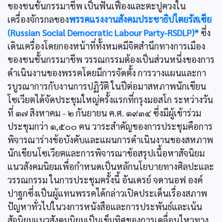
ของชนชั้นกรรมาชีพ เป็นฟันเฟืองและตะปูควงใน
เครื่องจักรกลของ
พรรคแรงงานสังคมประชาธิปไตยรัสเซีย
(Russian Social Democratic Labour Party-RSDLP)*
ซึ่ง
เดินเครื่องโดยกองหน้าที่ทั้งหมดมีจิตสำนึกทางการเมือง
ของชนชั้นกรรมาชีพ วรรณกรรมต้องเป็นส่วนหนึ่งของการ
ดำเนินงานของพรรคโดยมีการจัดตั้ง การวางแผนและกา
รบูรณาการกับงานการปฏิวัติ ในปีต่อมาสหภาพนักเขียน
โซเวียตได้จัดประชุมใหญ่ครั้งแรกที่กรุงมอสโก ระหว่างวัน
ที่ ๑๗ สิงหาคม - ๒ กันยายน ค.ศ. ๑๙๓๔ ซึ่งมีผู้เข้าร่วม
ประชุมกว่า ๑,๕๐๐ คน วาระสำคัญของการประชุมคือการ
พิจารณาร่างข้อบังคับและแผนการดำเนินงานของสหภาพ
นักเขียนโซเวียตและการพิจารณาข้อสรุปเนื้อหาสัจนิยม
แนวสังคมนิยมเพื่อกำหนดเป็นหลักนโยบายทางศิลปะและ
วรรณกรรม ในการประชุมครั้งนี้ อันเดรย์ จดานอฟ องค์
ปาฐกซึ่งเป็นผู้แทนพรรคได้กล่าวเปิดประเด็นเรื่องสภาพ
ปัญหาทั่วไปในวงการหนังสือและการประพันธ์และเน้น
สัจนิยมแนวสังคมนิยมเป็นเข็มทิศของการเคลื่อนไหวทาง