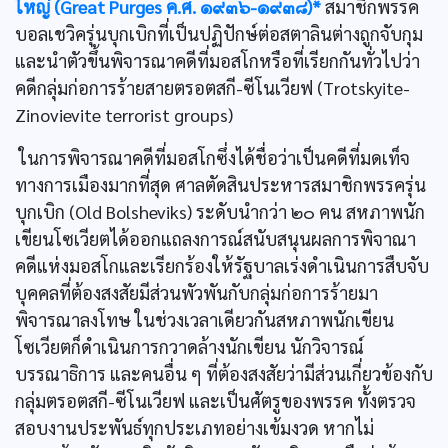
ใหญ่ (Great Purges ค.ศ. ๑๙๓๖-๑๙๓๘)*
สมาชิกพรรค
บอลเชวิครุ่นบุกเบิกที่เป็นปฏิปักษ์ต่อสตาลินต่างถูกจับกุม
และนำตัวขึ้นพิจารณาคดีที่มอสโกหรือที่เรียกกันทั่วไปว่า
คดีกลุ่มก่อการร้ายสายตรอตสกี-ซีโนเวียฟ (Trotskyite-
Zinovievite terrorist groups)
ในการพิจารณาคดีที่มอสโกซึ่งได้ชื่อว่าเป็นคดีที่มดเท็จ
ทางการเมืองมากที่สุด ศาลตัดสินประหารสมาชิกพรรครุ่น
บุกเบิก (Old Bolsheviks) ระดับนำกว่า ๒๐ คน สหภาพนัก
เขียนโซเวียตได้ออกแถลงการณ์สนับสนุนผลการพิจาณา
คดีแห่งมอสโกและเรียกร้องให้รัฐบาลเร่งดำเนินการสืบจับ
บุคคลที่ต้องสงสัยมีส่วนพัวพันกับกลุ่มก่อการร้ายมา
พิจารณาลงโทษ ในช่วงเวลาเดียวกันสหภาพนักเขียน
โซเวียตก็ดำเนินการกวาดล้างนักเขียน นักวิจารณ์
บรรณาธิการ และคนอื่น ๆ ที่ต้องสงสัยว่ามีส่วนเกี่ยวข้องกับ
กลุ่มตรอตสกี-ซีโนเวียฟ และเป็นศัตรูของพรรค ทั้งตรวจ
สอบงานประพันธ์ทุกประเภทอย่างเข้มงวด หากไม่