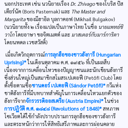
นอกประเทศ เช่น นวนิยายเรื่อง
Dr. Zhivago
ของโบริส ปัส
เตียร์นัค (Boris Pasternak) และ
The Master and
Margarita
ของมีฮาอิล บุลกาคอฟ (Mikhail Bulgakov)
(นวนิยายทั้ง ๒ เรื่องแปลเป็นภาษาไทย ในชื่อ
นายแพทย์ชิ
วาโก
โดยอาษา ขอจิตเมตต์ และ
มาสเตอร์กับมาร์การิตา
โดยนพดล เวชสวัสดิ์)
เมื่อเกิดวิกฤตการณ์
การลุกฮือของชาวฮังการี (Hungarian
Uprising)*
ในเดือนตุลาคม ค.ศ. ๑๙๕๖ ที่เป็นผลสืบ
เนื่องจากการเคลื่อนไหวของปัญญาชนและนักเขียนฮังการี
ซึ่งส่วนใหญ่เป็นสมาชิกสโมสรเปเตอฟี (Petőfi Club) โดย
ตั้งชื่อตามชื่อ
ชานดอร์ เปเตอฟี (Sándor Petőfi)*
กวีแห่ง
ชาติฮังการีที่มีบทบาทสำคัญในการเคลื่อนไหวแยกตัวของ
ฮังการีจาก
จักรวรรดิออสเตรีย (Austria Empire)*
ในช่วง
การปฏิวัติ ค.ศ. ๑๘๔๘ (Revolutions of 1848)*
สหภาพ
โซเวียตได้ใช้กำลังปราบปรามการลุกฮือของชาวฮังการี
และตระหนักว่าการให้สิทธิเสรีภาพและการผ่อนคลาย