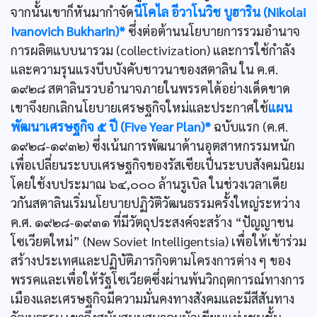
จากนั้นเขาก็หันมากำจัด
นีโคไล อีวาโนวิช บูฮาริน (Nikolai
Ivanovich Bukharin)*
ซึ่งต่อต้านนโยบายการรวมอำนาจ
การผลิตแบบนารวม (collectivization) และการใช้กำลัง
และความรุนแรงบีบบังคับชาวนาของสตาลิน ใน ค.ศ.
๑๙๒๘ สตาลินรวบอำนาจภายในพรรคได้อย่างเด็ดขาด
เขาจึงยกเลิกนโยบายเศรษฐกิจใหม่และประกาศใช้
แผน
พัฒนาเศรษฐกิจ ๕ ปี (Five Year Plan)*
ฉบับแรก (ค.ศ.
๑๙๒๘-๑๙๓๒) ซึ่งเน้นการพัฒนาด้านอุตสาหกรรมหนัก
เพื่อเปลี่ยนระบบเศรษฐกิจของรัสเซียเป็นระบบสังคมนิยม
โดยใช้งบประมาณ ๖๔,๐๐๐ ล้านรูเบิล ในช่วงเวลาเดีย
วกันสตาลินเริ่มนโยบายปฏิวัติวัฒนธรรมครั้งใหญ่ระหว่าง
ค.ศ. ๑๙๒๘-๑๙๓๑ ที่มีวัตถุประสงค์จะสร้าง “ปัญญาชน
โซเวียตใหม่” (New Soviet Intelligentsia) เพื่อให้เข้าร่วม
สร้างประเทศและปฏิบัติภารกิจตามโครงการต่าง ๆ ของ
พรรคและเพื่อให้รัฐโซเวียตซึ่งผ่านพ้นวิกฤตการณ์ทางการ
เมืองและเศรษฐกิจมีความมั่นคงทางสังคมและมีสีสันทาง