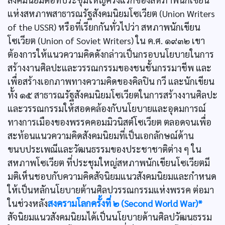
แห่งสหภาพสาธารณรัฐสังคมนิยมโซเวียต (Union Writers
of the USSR) หรือที่เรียกกันทั่วไปว่า สหภาพนักเขียน
โซเวียต (Union of Soviet Writers) ใน ค.ศ. ๑๙๓๒ เขา
ต้องการให้แนวความคิดดังกล่าวเป็นกรอบนโยบายในการ
สร้างงานศิลปะและวรรณกรรมของชนชั้นกรรมาชีพ และ
เพื่อสร้างเอกภาพทางความคิดของคิลปิน กวี และนักเขียน
ทั้ง ๑๕ สาธารณรัฐสังคมนิยมโซเวียตในการสร้างงานศิลปะ
และวรรณกรรมให้สอดคล้องกับนโยบายและอุดมการณ์
ทางการเมืองของพรรคคอมมิวนิสต์โซเวียต ตลอดจนเพื่อ
สะท้อนแนวความคิดสังคมนิยมที่เป็นเอกลักษณ์ด้าน
ขนบประเพณีและวัฒนธรรมของประชาชาติต่าง ๆ ใน
สหภาพโซเวียต ที่ประชุมใหญ่สหภาพนักเขียนโซเวียตมี
มติเห็นชอบกับความคิดสัจนิยมแนวสังคมนิยมและกำหนด
ให้เป็นหลักนโยบายต้านศิลปวรรณกรรมแห่งพรรค ต่อมา
ในช่วงหลัง
สงครามโลกครั้งที่ ๒ (Second World War)*
สัจนิยมแนวสังคมนิยมได้เป็นนโยบายด้านศิลปวัฒนธรรม