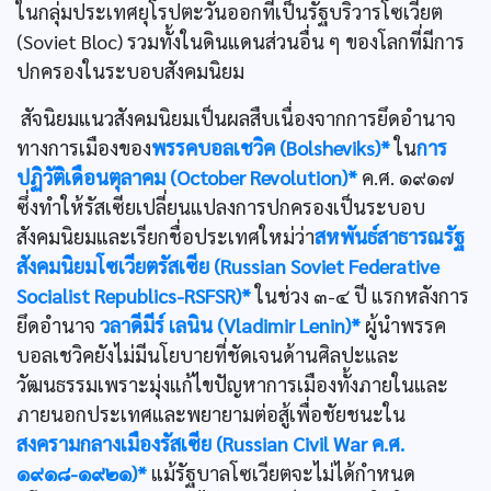
ในกลุ่มประเทศยุโรปตะวันออกที่เป็นรัฐบริวารโซเวียต
(Soviet Bloc) รวมทั้งในดินแดนส่วนอื่น ๆ ของโลกที่มีการ
ปกครองในระบอบสังคมนิยม
สัจนิยมแนวสังคมนิยมเป็นผลสืบเนื่องจากการยึดอำนาจ
ทางการเมืองของ
พรรคบอลเชวิค (Bolsheviks)*
ใน
การ
ปฏิวัติเดือนตุลาคม (October Revolution)*
ค.ศ. ๑๙๑๗
ซึ่งทำให้รัสเซียเปลี่ยนแปลงการปกครองเป็นระบอบ
สังคมนิยมและเรียกชื่อประเทศใหม่ว่า
สหพันธ์สาธารณรัฐ
สังคมนิยมโซเวียตรัสเซีย (Russian Soviet Federative
Socialist Republics-RSFSR)*
ในช่วง ๓-๔ ปี แรกหลังการ
ยึดอำนาจ
วลาดีมีร์ เลนิน (Vladimir Lenin)*
ผู้นำพรรค
บอลเชวิคยังไม่มีนโยบายที่ชัดเจนด้านศิลปะและ
วัฒนธรรมเพราะมุ่งแก้ไขปัญหาการเมืองทั้งภายในและ
ภายนอกประเทศและพยายามต่อสู้เพื่อชัยชนะใน
สงครามกลางเมืองรัสเซีย (Russian Civil War ค.ศ.
๑๙๑๘-๑๙๒๑)*
แม้รัฐบาลโซเวียตจะไม่ได้กำหนด