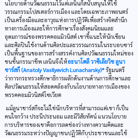
นโยบายด้านวัฒนธรรมไว้แต่เลนินก็สนับสนุนให้ใช้
วรรณกรรมโปสเตอร์การเมือง และโดยเฉพาะภาพยนตร์
เป็นเครื่องมือและอาวุธแห่งการปฏิวัติเพื่อสร้างจิตสำนึก
ทางการเมืองและให้การศึกษาเรื่องสังคมนิยมและ
อุดมการณ์ของพรรคคอมมิวนิสต์ เขาชี้แนะให้นักเขียน
และศิลปินใช้งานด้านศิลปะและวรรณกรรมในระบอบซาร์
เป็นพื้นฐานของการสร้างสรรค์งานศิลปวัฒนธรรมใหม่ชอง
ชนชั้นกรรมาชีพ เลนินจึงให้
อะนาโตลี วาซีเลียวิช ลูนา
ชาร์สกี (Anatoly Vasilyevich Lunacharsky)*
รัฐมนตรี
ว่าการกระทรวงศึกษาธิการผลักดันงานด้านการศึกษาและ
ศิลปวัฒนธรรมให้สอดคล้องกับนโยบายทางการเมืองของ
พรรคคอมมิวนิสต์โซเวียต
แม้ลูนาชาร์สกีจะไม่ใช่นักบริหารที่สามารถแต่เขา ก็เป็น
คนใจกว้าง ประนีประนอม และมีวิสัยทัศน์ แนวนโยบาย
การบริหารของเขาคือการลดช่องว่างทางความคิดและ
วัฒนธรรมระหว่างปัญญาชนปฏิวัติกับประชาชนและใช้