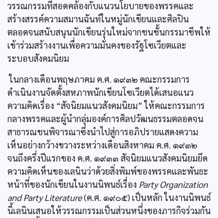
วรรณกรรมที่สอดคล้องกับแนวนโยบายของพรรคและ
สร้างสรรค์ความสมานฉันท์ในหมู่นักเขียนและศิลปิน
ตลอดจนสนับสนุนนักเขียนรุ่นใหม่จากชนชั้นกรรมาชีพให้
เข้าร่วมสร้างงานเพื่อความมั่นคงของรัฐโซเวียตและ
ระบอบสังคมนิยม
ในกลางเดือนพฤษภาคม ค.ศ. ๑๙๓๒ คณะกรรมการ
ดำเนินงานจัดตั้งสหภาพนักเขียนโซเวียตได้เสนอแนว
ความคิดเรื่อง “สัจนิยมแนวสังคมนิยม” ให้คณะกรรมการ
กลางพรรคและผู้นำกลุ่มองค์การศิลปวัฒนธรรมตลอดจน
สาธารณชนพิจารณาซึ่งนำไปสู่การอภิปรายแสดงความ
เห็นอย่างกว้างขวางระหว่างเดือนสิงหาคม ค.ศ. ๑๙๓๒
จนถึงครึ่งปีแรกของ ค.ศ. ๑๙๓๓ สัจนิยมแนวสังคมนิยมยึด
ความคิดเห็นของเลนินว่าด้วยสิ่งพิมพ์ของพรรคและพันธะ
หน้าที่ของนักเขียนในงานนิพนธ์เรื่อง
Party Organization
and Party Literature
(ค.ศ. ๑๙๐๕) เป็นหลัก ในงานนิพนธ์
นี้เลนินเสนอให้วรรณกรรมเป็นส่วนหนึ่งของภารกิจร่วมกัน