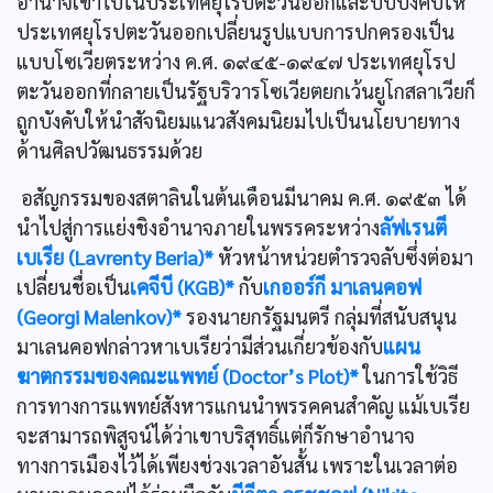
อำนาจเข้าไปในประเทศยุโรปตะวันออกและบีบบังคับให้
ประเทศยุโรปตะวันออกเปลี่ยนรูปแบบการปกครองเป็น
แบบโซเวียตระหว่าง ค.ศ. ๑๙๔๕-๑๙๔๗ ประเทศยุโรป
ตะวันออกที่กลายเป็นรัฐบริวารโซเวียตยกเว้นยูโกสลาเวียก็
ถูกบังคับให้นำสัจนิยมแนวสังคมนิยมไปเป็นนโยบายทาง
ด้านศิลปวัฒนธรรมด้วย
อสัญกรรมของสตาลินในต้นเดือนมีนาคม ค.ศ. ๑๙๕๓ ได้
นำไปสู่การแย่งชิงอำนาจภายในพรรคระหว่าง
ลัฟเรนตี
เบเรีย (Lavrenty Beria)*
หัวหน้าหน่วยตำรวจลับซึ่งต่อมา
เปลี่ยนชื่อเป็น
เคจีบี (KGB)*
กับ
เกออร์กี มาเลนคอฟ
(Georgi Malenkov)*
รองนายกรัฐมนตรี กลุ่มที่สนับสนุน
มาเลนคอฟกล่าวหาเบเรียว่ามีส่วนเกี่ยวข้องกับ
แผน
ฆาตกรรมของคณะแพทย์ (Doctor’s Plot)*
ในการใช้วิธี
การทางการแพทย์สังหารแกนนำพรรคคนสำคัญ แม้เบเรีย
จะสามารถพิสูจน์ได้ว่าเขาบริสุทธิ์แต่ก็รักษาอำนาจ
ทางการเมืองไว้ได้เพียงช่วงเวลาอันสั้น เพราะในเวลาต่อ