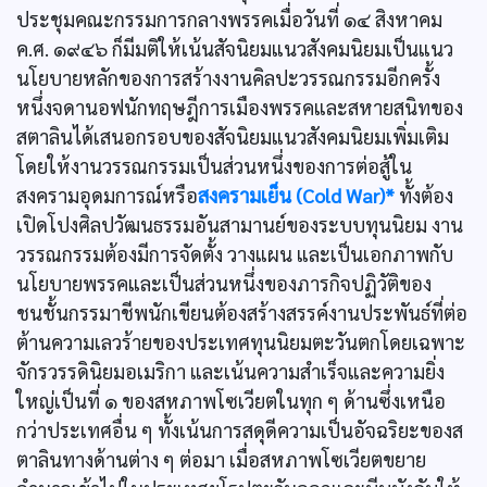
ประชุมคณะกรรมการกลางพรรคเมื่อวันที่ ๑๔ สิงหาคม
ค.ศ. ๑๙๔๖ ก็มีมติให้เน้นสัจนิยมแนวสังคมนิยมเป็นแนว
นโยบายหลักของการสร้างงานคิลปะวรรณกรรมอีกครั้ง
หนึ่งจดานอฟนักทฤษฎีการเมืองพรรคและสหายสนิทของ
สตาลินได้เสนอกรอบของสัจนิยมแนวสังคมนิยมเพิ่มเติม
โดยให้งานวรรณกรรมเป็นส่วนหนึ่งของการต่อสู้ใน
สงครามอุดมการณ์หรือ
สงครามเย็น (Cold War)*
ทั้งต้อง
เปิดโปงศิลปวัฒนธรรมอันสามานย์ของระบบทุนนิยม งาน
วรรณกรรมต้องมีการจัดตั้ง วางแผน และเป็นเอกภาพกับ
นโยบายพรรคและเป็นส่วนหนึ่งของภารกิจปฏิวัติของ
ชนชั้นกรรมาชีพนักเขียนต้องสร้างสรรค์งานประพันธ์ที่ต่อ
ต้านความเลวร้ายของประเทศทุนนิยมตะวันตกโดยเฉพาะ
จักรวรรดินิยมอเมริกา และเน้นความสำเร็จและความยิ่ง
ใหญ่เป็นที่ ๑ ของสหภาพโซเวียตในทุก ๆ ด้านซึ่งเหนือ
กว่าประเทศอื่น ๆ ทั้งเน้นการสดุดีความเป็นอัจฉริยะของส
ตาลินทางด้านต่าง ๆ ต่อมา เมื่อสหภาพโซเวียตขยาย