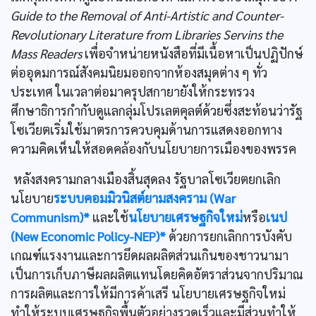
Guide to the Removal of Anti-Artistic and Counter-
Revolutionary Literature from Libraries Servins the
Mass Readers
เพื่อจำหน่ายหนังสือที่มีเนื้อหาเป็นปฏิปักษ์
ต่ออุดมการณ์สังคมนิยมออกจากห้องสมุดต่าง ๆ ทั่ว
ประเทศ ในเวลาต่อมาครุปสกายายังให้กระทรวง
ศึกษาธิการกำกับดูแลกลุ่มโปรเลตคุลต์ด้วยซึ่งสะท้อนว่ารัฐ
โซเวียตเริ่มใช้มาตรการควบคุมด้านการแสดงออกทาง
ความคิดเห็นให้สอดคล้องกับนโยบายการเมืองของพรรค
หลังสงครามกลางเมืองสิ้นสุดลง รัฐบาลโซเวียตยกเลิก
นโยบาย
ระบบคอมมิวนิสต์ยามสงคราม (War
Communism)*
และใช้
นโยบายเศรษฐกิจใหม่
หรือ
เนป
(New Economic Policy-NEP)*
ด้วยการยกเลิกการบังคับ
เกณฑ์แรงงานและการยึดผลผลิตส่วนเกินของชาวนามา
เป็นการเก็บภาษีผลผลิตแทนโดยคิดอัตราส่วนจากปริมาณ
การผลิตและการให้มีการค้าเสรี นโยบายเศรษฐกิจใหม่
ทำให้ระบบเศรษฐกิจพื้นตัวอย่างรวดเร็วและมีส่วนทำให้