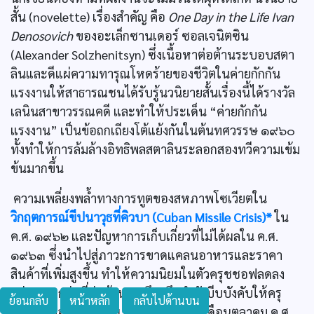
สั้น (novelette) เรื่องสำคัญ คือ
One Day in the Life Ivan
Denosovich
ของอะเล็กซานเดอร์ ซอลเจนิตซิน
(Alexander Solzhenitsyn) ซึ่งเนื้อหาต่อต้านระบอบสตา
ลินและดีแผ่ความทารุณโหดร้ายของชีวิตในค่ายกักกัน
แรงงานให้สาธารณชนได้รับรู้นวนิยายสั้นเรื่องนี้ได้รางวัล
เลนินสาขาวรรณคดี และทำให้ประเด็น “ค่ายกักกัน
แรงงาน” เป็นข้อถกเถียงโต้แย้งกันในต้นทศวรรษ ๑๙๖๐
ทั้งทำให้การล้มล้างอิทธิพลสตาลินระลอกสองทวีความเข้ม
ข้นมากขึ้น
ความเพลี่ยงพลํ้าทางการทูตของสหภาพโซเวียตใน
วิกฤตการณ์ขีปนาวุธที่คิวบา (Cuban Missile Crisis)*
ใน
ค.ศ. ๑๙๖๒ และปัญหาการเก็บเกี่ยวที่ไม่ได้ผลใน ค.ศ.
๑๙๖๓ ซึ่งนำไปสู่ภาวะการขาดแคลนอาหารและราคา
สินค้าที่เพิ่มสูงขึ้น ทำให้ความนิยมในตัวครุชชอฟลดลง
อย่างมากกลุ่มที่ต่อต้านเขาจึงผนึกกำลังบีบบังคับให้ครุ
ย้อนกลับ
หน้าหลัก
กลับไปด้านบน
ชชอฟลาออกจากตำแหน่งได้สำเร็จในเดือนตุลาคม ค.ศ.