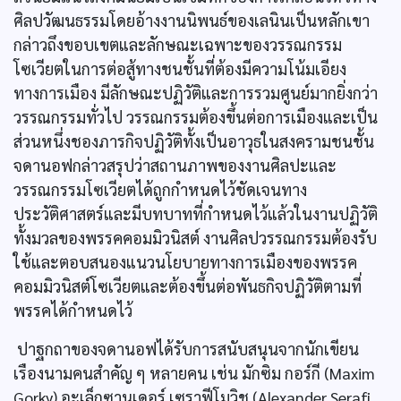
ศิลปวัฒนธรรมโดยอ้างงานนิพนธ์ของเลนินเป็นหลักเขา
กล่าวถึงขอบเขตและลักษณะเฉพาะของวรรณกรรม
โซเวียตในการต่อสู้ทางชนชั้นที่ต้องมีความโน้มเอียง
ทางการเมือง มีลักษณะปฏิวัติและการรวมศูนย์มากยิ่งกว่า
วรรณกรรมทั่วไป วรรณกรรมต้องขึ้นต่อการเมืองและเป็น
ส่วนหนึ่งชองภารกิจปฏิวัติทั้งเป็นอาวุธในสงครามชนชั้น
จดานอฟกล่าวสรุปว่าสถานภาพของงานศิลปะและ
วรรณกรรมโซเวียตได้ถูกกำหนดไว้ชัดเจนทาง
ประวัติศาสตร์และมีบทบาทที่กำหนดไว้แล้วในงานปฏิวัติ
ทั้งมวลของพรรคคอมมิวนิสต์ งานศิลปวรรณกรรมต้องรับ
ใช้และตอบสนองแนวนโยบายทางการเมืองของพรรค
คอมมิวนิสต์โซเวียตและต้องขึ้นต่อพันธกิจปฏิวัติตามที่
พรรคได้กำหนดไว้
ปาฐกถาของจดานอฟได้รับการสนับสนุนจากนักเขียน
เรืองนามคนสำคัญ ๆ หลายคน เช่น มักซิม กอร์กี (Maxim
Gorky) อะเล็กซานเดอร์ เซราฟีโมวิช (Alexander Serafi