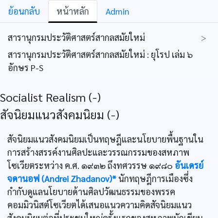
ย้อนกลับ
หน้าหลัก
Admin
สารานุกรมประวัติศาสตร์สากลสมัยใหม่
>
สารานุกรมประวัติศาสตร์สากลสมัยใหม่ : ยุโรป เล่ม ๖
อักษร P-S
Socialist Realism (-)
สัจนิยมแนวสังคมนิยม (-)
สัจนิยมแนวสังคมนิยมเป็นทฤษฎีและนโยบายพื้นฐานใน
การสร้างสรรค์งานศิลปะและวรรณกรรมของสหภาพ
โซเวียตระหว่าง ค.ศ. ๑๙๓๒ ถึงทศวรรษ ๑๙๘๐
อันเดรย์
จดานอฟ (Andrei Zhadanov)*
นักทฤษฎีการเมืองซึ่ง
กำกับดูแลนโยบายด้านศิลปวัฒนธรรมของพรรค
คอมมิวนิสต์โซเวียตได้เสนอแนวความคิดสัจนิยมแนว
สังคมนิยมต่อที่ประชุมใหญ่ครั้งแรกของสหภาพนักเขียน