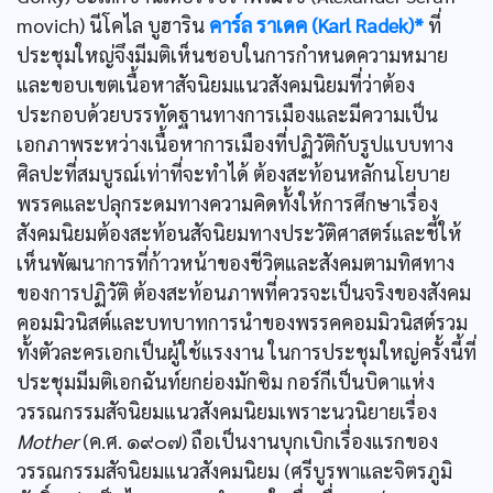
movich) นีโคไล บูฮาริน
คาร์ล ราเดค (Karl Radek)*
ที่
ประชุมใหญ่จึงมีมติเห็นชอบในการกำหนดความหมาย
และขอบเขตเนื้อหาสัจนิยมแนวสังคมนิยมที่ว่าต้อง
ประกอบด้วยบรรทัดฐานทางการเมืองและมีความเป็น
เอกภาพระหว่างเนื้อหาการเมืองที่ปฏิวัติกับรูปแบบทาง
ศิลปะที่สมบูรณ์เท่าที่จะทำได้ ต้องสะท้อนหลักนโยบาย
พรรคและปลุกระดมทางความคิดทั้งให้การศึกษาเรื่อง
สังคมนิยมต้องสะท้อนสัจนิยมทางประวัติศาสตร์และชี้ให้
เห็นพัฒนาการที่ก้าวหน้าของชีวิตและสังคมตามทิศทาง
ของการปฏิวัติ ต้องสะท้อนภาพที่ควรจะเป็นจริงของสังคม
คอมมิวนิสต์และบทบาทการนำของพรรคคอมมิวนิสต์รวม
ทั้งตัวละครเอกเป็นผู้ใช้แรงงาน ในการประชุมใหญ่ครั้งนี้ที่
ประชุมมีมติเอกฉันท์ยกย่องมักซิม กอร์กีเป็นบิดาแห่ง
วรรณกรรมสัจนิยมแนวสังคมนิยมเพราะนวนิยายเรื่อง
Mother
(ค.ศ. ๑๙๐๗) ถือเป็นงานบุกเบิกเรื่องแรกของ
วรรณกรรมสัจนิยมแนวสังคมนิยม (ศรีบูรพาและจิตรภูมิ