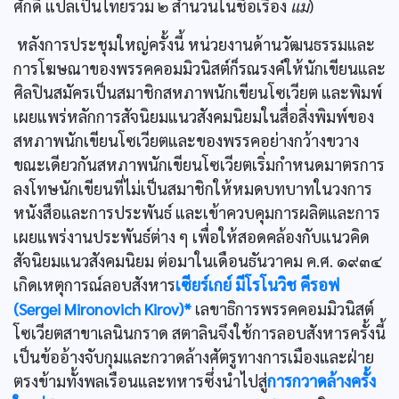
ศักดิ์ แปลเป็นไทยรวม ๒ สำนวนในชื่อเรื่อง
แม่
)
หลังการประชุมใหญ่ครั้งนี้ หน่วยงานด้านวัฒนธรรมและ
การโฆษณาของพรรคคอมมิวนิสต์ก็รณรงค์ให้นักเขียนและ
ศิลปินสมัครเป็นสมาชิกสหภาพนักเขียนโซเวียต และพิมพ์
เผยแพร่หลักการสัจนิยมแนวสังคมนิยมในสื่อสิ่งพิมพ์ของ
สหภาพนักเขียนโซเวียตและของพรรคอย่างกว้างขวาง
ขณะเดียวกันสหภาพนักเขียนโซเวียตเริ่มกำหนดมาตรการ
ลงโทษนักเขียนที่ไม่เป็นสมาชิกให้หมดบทบาทในวงการ
หนังสือและการประพันธ์ และเข้าควบคุมการผลิตและการ
เผยแพร่งานประพันธ์ต่าง ๆ เพื่อให้สอดคล้องกับแนวคิด
สัจนิยมแนวสังคมนิยม ต่อมาในเดือนธันวาคม ค.ศ. ๑๙๓๔
เกิดเหตุการณ์ลอบสังหาร
เซียร์เกย์ มีโรโนวิช คีรอฟ
(Sergei Mironovich Kirov)*
เลขาธิการพรรคคอมมิวนิสต์
โซเวียตสาขาเลนินกราด สตาลินจึงใช้การลอบสังหารครั้งนี้
เป็นข้ออ้างจับกุมและกวาดล้างศัตรูทางการเมืองและฝ่าย
ตรงข้ามทั้งพลเรือนและทหารซึ่งนำไปสู่
การกวาดล้างครั้ง