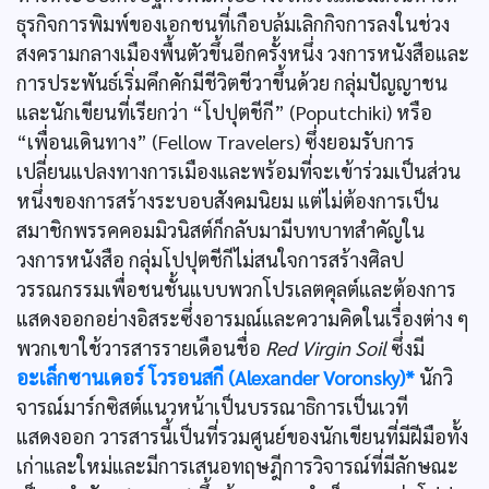
ธุรกิจการพิมพ์ของเอกชนที่เกือบล้มเลิกกิจการลงในช่วง
สงครามกลางเมืองพื้นตัวขึ้นอีกครั้งหนึ่ง วงการหนังสือและ
การประพันธ์เริ่มคึกคักมีชีวิตชีวาขึ้นด้วย กลุ่มปัญญาชน
และนักเขียนที่เรียกว่า “โปปุตชีกี” (Poputchiki) หรือ
“เพื่อนเดินทาง” (Fellow Travelers) ซึ่งยอมรับการ
เปลี่ยนแปลงทางการเมืองและพร้อมที่จะเข้าร่วมเป็นส่วน
หนึ่งของการสร้างระบอบสังคมนิยม แต่ไม่ต้องการเป็น
สมาชิกพรรคคอมมิวนิสต์ก็กลับมามีบทบาทสำคัญใน
วงการหนังสือ กลุ่มโปปุตชีกีไม่สนใจการสร้างศิลป
วรรณกรรมเพื่อชนชั้นแบบพวกโปรเลตคุลต์และต้องการ
แสดงออกอย่างอิสระซึ่งอารมณ์และความคิดในเรื่องต่าง ๆ
พวกเขาใช้วารสารรายเดือนชื่อ
Red Virgin Soil
ซึ่งมี
อะเล็กซานเดอร์ โวรอนสกี (Alexander Voronsky)*
นักวิ
จารณ์มาร์กซิสต์แนวหน้าเป็นบรรณาธิการเป็นเวที
แสดงออก วารสารนี้เป็นที่รวมศูนย์ของนักเขียนที่มีฝีมือทั้ง
เก่าและใหม่และมีการเสนอทฤษฎีการวิจารณ์ที่มีลักษณะ