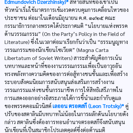
Edmundovich Dzerzhinsky)*
สหายสนิทของเขาเป็น
หัวหน้าเริ่มใช้มาตรการเข้มงวดควบคุมการเคลื่อนไหวของ
ประชาชน ต่อมาในเดือนมิถุนายน ค.ศ. ๑๙๒๕ คณะ
กรรมาธิการกลางพรรคได้ประกาศมติ “นโยบายแห่งพรรค
ด้านวรรณกรรม” (On the Party’s Policy in the Field of
Literature) ซึ่งในเวลาต่อมาเรียกกันว่าเป็น “ธรรมนูญทาง
วรรณกรรมของนักเขียนโซเวียต” (Magna Carta
Libertatum of Soviet Writers) สาระสำคัญคือการเน้น
บทบาทและหน้าที่ของงานวรรณกรรมเพื่อเป็นอาวุธอัน
ทรงพลังทางความคิดของการต่อสู้ทางชนชั้นและเพื่อสร้าง
ระบอบสังคมนิยมการสนับสนุนส่งเสริมการสร้างงาน
วรรณกรรมแห่งชนชั้นกรรมาชีพ การให้สิทธิเสรีภาพใน
การแสดงออกอย่างอิสระภายใต้การชี้นำและกำกับดูแล
ของพรรคคอมมิวนิสต์
เลออน ตรอตสกี (Leon Trotsky)*
คู่
ปรับของสตาลินมีบทบาทไม่น้อยในการผลักดันนโยบายดัง
กล่าว สตาลินซึ่งต้องการทอนอำนาจตรอตสกีจึงสนับสนุน
นักเขียนที่เป็นสมาชิกโปรเลตคุลต์ซึ่งต่อต้านมติ