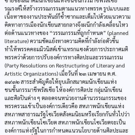
ซ้ายของสมาคมนักเขียนแห่งชนชั้นกรรมาชีพรัสเซีย
รณรงค์ให้สร้างวรรณกรรมตามแนวทางพรรค รูปแบบและ
เนื้อหาของงานประพันธ์ก็ซํ้าซากและเต็มไปด้วยแนวความ
คิดทางการเมืองนักเขียนสายกลางจึงผนึกกำลังเคลื่อนไหว
ต่อด้านแนวทางของ “วรรณกรรมที่ถูกกำหนด” (planned
literature) ความขัดแย้งทางความคิดที่กำลังก่อตัวขึ้น
ทำให้พรรคคอมมิวนิสต์เข้าแทรกแซงด้วยการประกาศมติ
พรรคว่าด้วยการปรับองค์การทางศิลปะและวรรณกรรม
(Party Resolutions on Restructuring of Literary and
Artistic Organizations) เมื่อวันที่ ๒๓ เมษายน ค.ศ.
๑๙๓๒ สาระสำคัญคือให้ยุบเลิกสมาคมนักเขียนแห่ง
ชนชั้นกรรมาชีพรัสเซีย ให้องค์การศิลปะ กลุ่มนักเขียน
และศิลปินต่าง ๆ ตลอดจนหน่วยงานด้านวรรณกรรมของ
พรรครวมเข้าเป็นองค์การเดียวคือ สหภาพนักเขียนแห่ง
สหภาพสาธารณรัฐโซเวียตสังคมนิยมหรือเรียกกันทั่วไปว่า
สหภาพนักเขียนโซเวียต สหภาพนักเขียนโซเวียตจะเป็น
องค์การแห่งรัฐในการกำหนดแนวนโยบายด้านศิลปะและ