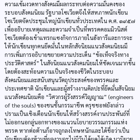
ความเข้มงวดทางสังคมมีผลกระทบต่อความมั่นคงของ
ระบอบสังคมนิยม รัฐบาลโซเวียตจึงให้สหภาพนักเขียน
โซเวียตจัดประชุมใหญ่นักเขียนทั่วประเทศใน ค.ศ. ๑๙๕๗
เพื่ออธิบายเหตุผลและความจำเป็นที่พรรคคอมมิวนิสต์
โซเวียตต้องเข้าแทรกแซงกิจการภายในฮังการีและการจะ
ให้นักเขียนทุกคนยึดมั่นในหลักสัจนิยมแนวสังคมนิยมมี
การเพิ่มการอธิบายขยายความประเด็น “ข้อเท็จจริงทาง
ประวัติศาสตร์” ในสัจนิยมแนวสังคมนิยมให้ชัดเจนมากขึ้น
โดยต้องสะท้อนความเป็นจริงของชีวิตในระบอบ
สังคมนิยมและสนับสนุนวัตถุประสงค์ของพรรคและ
ประเทศชาติ นักเขียนและผู้สร้างงานคิลปะที่ยึดมั่นสัจนิยม
แนวสังคมนิยมคือ “วิศวกรผู้รังสรรค์วิญญาณ” (engineers
of the souls) ของชนชั้นกรรมาชีพ ครุชชอฟยังกล่าว
ปรามเป็นเชิงเตือนนักเขียนให้สร้างสรรค์งานประพันธ์ที่
ไม่ออกนอกลู่นอกทางของแนวนโยบายวรรณกรรมแห่ง
พรรค หากต่อต้านก็อาจถูกลงโทษหนักและได้ชื่อว่าเป็น
นักเขียนต้องห้ามที่ผลงานจะไม่มีวันได้ผุดได้เกิด นวนิยาย