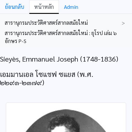
ย้อนกลับ
หน้าหลัก
Admin
สารานุกรมประวัติศาสตร์สากลสมัยใหม่
>
สารานุกรมประวัติศาสตร์สากลสมัยใหม่ : ยุโรป เล่ม ๖
อักษร P-S
Sieyès, Emmanuel Joseph (1748-1836)
เอมมานเอล โซแชฟ ซแยส (พ.ศ.
๒๒๙๑-๒๓๗๙)