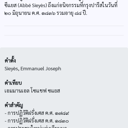
ซีแยส (Abbé Sieyès) ถึงแก่อนิจกรรมที่กรุงปารีสในวันที่
๒๐ มิถุนายน ค.ศ. ๑๘๓๖ รวมอายุ ๘๘ ปี.
คำตั้ง
Sieyès, Emmanuel Joseph
คำเทียบ
เอมมานเอล โซแชฟ ซแยส
คำสำคัญ
- การปฏิวัติฝรั่งเศส ค.ศ. ๑๗๘๙
- การปฏิวัติฝรั่งเศส ค.ศ. ๑๘๓๐