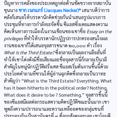
ปัญหาการคลังของประเทศถูกต่อต้านขัดขวางจากสถาบัน
ขุนนาง
ชาก เนกแกร์ (Jacques Necker)*
เสนาบดีว่าการ
คลังก็เสนอให้บรรดานักคิดช่วยกันนำเสนอรูปแบบการ
ประชุมที่ทางการกำลังจะจัดขึ้น ซีแยสซึ่งเคยแสดงความ
คิดเห็นทางการเมืองในงานเขียนของเขาชื่อ
Essay on the
privileges
ที่ทำให้บรรดานักปฏิรูปการปกครองสนใจผล
งานของเขาก็ได้เสนอจุลสารขนาด ๒๐,๐๐๐ คำ เรื่อง
What Is the Third Estate?
ซึ่งกลายเป็นผลงานลือลั่นที่
ทำให้เขาโด่งดังมีชื่อเสียงและชื่อจุลสารนี่ก็กลายเป็นวลี
สำคัญในหมู่นักปฏิวัติฝรั่งเศส ซีแยสเริ่มต้นงานขึ้นนี้ด้วย
ประโยคคำถามที่ชวนให้ผู้อ่านฉุกคิดซึ่งกลายเป็นวาทะ
สำคัญว่า “What is the Third Estate? Everything. What
has it been hitherto in the political order? Nothing.
What does it desire to be ? Something.” จุลสารชิ้นนี้
ของซีแยสมีผลต่อกระแสความคิดปฏิวัติขณะนั้นมาก เขา
พูดถึงความปรารถนาและความเหลืออดของกลุ่มชนที่
ประกอบกันเป็นฐานันดรที่ ๓ ซึ่งถูกสังคมละเลย เขาโจมตี