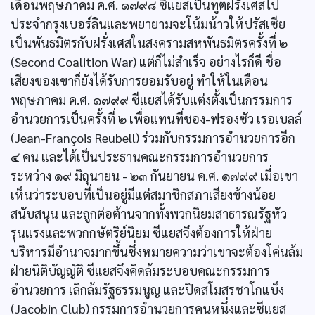
เดือนพฤษภาคม ค.ศ. ๑๗๙๘ ซีแยสเป็นทูตฝรั่งเศสไป
ประจำกรุงเบอร์ลินและพยายามจะโน้มน้าวให้ปรัสเซีย
เป็นพันธมิตรกับฝรั่งเศสในสงครามสหพันธมิตรครั้งที่ ๒
(Second Coalition War) แต่ก็ไม่สำเร็จ อย่างไรก็ดี ชื่อ
เสียงของเขาก็ยังได้รับการยอมรับอยู่ ทำให้ในเดือน
พฤษภาคม ค.ศ. ๑๗๙๙ ซีแยสได้รับแต่งตั้งเป็นกรรมการ
อำนวยการเป็นครั้งที่ ๒ เพื่อแทนที่ชอง-ฟรองซัว เรอเบลล์
(Jean-François Reubell) ร่วมกับกรรมการอำนวยการอีก
๔ คน และได้เป็นประธานคณะกรรมการอำนวยการ
ระหว่าง ๑๙ มิถุนายน - ๒๓ กันยายน ค.ศ. ๑๗๙๙ เมื่อเขา
เห็นว่าระบอบที่เป็นอยู่มีแต่สมาชิกสภาเสียงข้างน้อย
สนับสนุน และถูกต่อต้านจากทั้งพวกนิยมสาธารณรัฐหัว
รุนแรงและพวกกษัตริย์นิยม ซีแยสจึงต้องการให้ฝ่าย
บริหารมีอำนาจมากขึ้นซึ่งหมายความว่าเขาจะต้องโค่นล้ม
ฝ่ายนิติบัญญัติ ซีแยสจึงคิดล้มระบอบคณะกรรมการ
อำนวยการ เลิกล้มรัฐธรรมนูญ และปิดสโมสรชาโกแบ็ง
(Jacobin Club) กรรมการอำนวยการคนหนึ่งและซีแยส