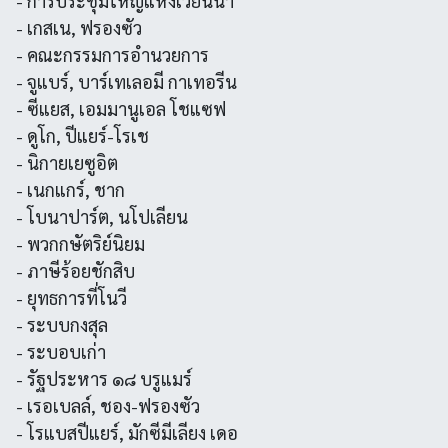
- การประชุมใหญ่แห่งเวียนนา
- เกสเน, ฟรองซัว
- คณะกรรมการอำนวยการ
- จูแบร์, บาร์เทเลอมี กาเทอรีน
- ซีแยส, เอมมานูเอล โชแซฟ
- ดูโก, ปีแยร์-โรเช
- นิกายเยซูอิต
- เนกแกร์, ชาก
- โบนาปาร์ต, นโปเลียน
- พวกกษัตริย์นิยม
- ภาษีร้อยชักสิบ
- ยุทธการที่โนวี
- ระบบกงสุล
- ระบอบเก่า
- รัฐประหาร ๑๘ บรูแมร์
- เรอเบลล์, ชอง-ฟรองซัว
- โรแบสปีแยร์, มักซีมีเลียง เดอ