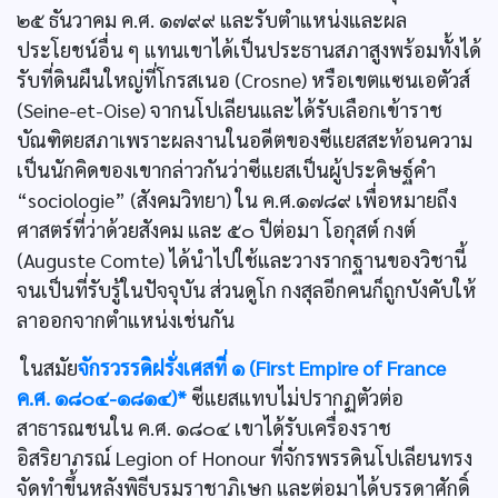
๒๕ ธันวาคม ค.ศ. ๑๗๙๙ และรับตำแหน่งและผล
ประโยชน์อื่น ๆ แทนเขาได้เป็นประธานสภาสูงพร้อมทั้งได้
รับที่ดินผืนใหญ่ที่โกรสเนอ (Crosne) หรือเขตแซนเอตัวส์
(Seine-et-Oise) จากนโปเลียนและได้รับเลือกเข้าราช
บัณฑิตยสภาเพราะผลงานในอดีตของซีแยสสะท้อนความ
เป็นนักคิดของเขากล่าวกันว่าซีแยสเป็นผู้ประดิษฐ์คำ
“sociologie” (สังคมวิทยา) ใน ค.ศ.๑๗๘๙ เพื่อหมายถึง
ศาสตร์ที่ว่าด้วยสังคม และ ๕๐ ปีต่อมา โอกุสต์ กงต์
(Auguste Comte) ได้นำไปใช้และวางรากฐานของวิชานี้
จนเป็นที่รับรู้ในปัจจุบัน ส่วนดูโก กงสุลอีกคนก็ถูกบังคับให้
ลาออกจากตำแหน่งเช่นกัน
ในสมัย
จักรวรรดิฝรั่งเศสที่ ๑ (First Empire of France
ค.ศ. ๑๘๐๔-๑๘๑๔)*
ซีแยสแทบไม่ปรากฏตัวต่อ
สาธารณชนใน ค.ศ. ๑๘๐๔ เขาได้รับเครื่องราช
อิสริยาภรณ์ Legion of Honour ที่จักรพรรดินโปเลียนทรง
จัดทำขึ้นหลังพิธีบรมราชาภิเษก และต่อมาได้บรรดาศักดิ์