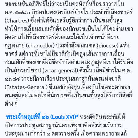
ของชนชั้นอภิสิทธิ์ไม่ว่าจะเป็นคฤหัสถ์หรือฆราวาส ใน
ค.ศ. ๑๗๘๐ บิชอปแห่งเตรกีเยร์ย้ายไปประจำที่เมืองชาตร์
(Chartres) ซึ่งทำให้ซีแยสรับรู้อีกว่าการเป็นชนชั้นสูง
ทำให้การเลื่อนสมณศักดิ์ของนักบวชเป็นไปได้โดยง่าย เขา
ติดตามไปที่เมืองชาตร์ด้วยและได้เป็นเจ้าหน้าที่ฝ่าย
กฎหมาย (chancellor) ประจำสังฆมณฑล (diocese) แห่ง
ชาตร์ แต่การที่เขาไม่มีชาติกำเนิดสูง เส้นทางการเลื่อน
สมณศักดิ์ของเขาจึงมีขีดจำกัดตำแหน่งสูงสุดที่เขาได้รับคือ
เป็นผู้ช่วยบิชอป (vicar-general) ดังนั้น เมื่อมีข่าวใน ค.ศ.
๑๗๘๘ ว่าจะมีการเรียกประชุมสภาฐานันดรแห่งชาติ
(Estates-General) ซีแยสกำลังขุ่นเคืองกับโชคชะตาของ
ตนอยู่และไม่พอใจที่นักบวชซึ่งเป็นชนชั้นสูงได้รับอภิสิทธิ์
ต่าง ๆ
พระเจ้าหลุยส์ที่ ๑๖ (Louis XVI)*
ทรงตัดสินพระทัยให้
เปิดการประชุมสภาฐานันดรแห่งชาติหลังว่างเว้นการ
ประชุมมามากกว่า ๑ ศตวรรษครึ่ง เมื่อความพยายามแก้