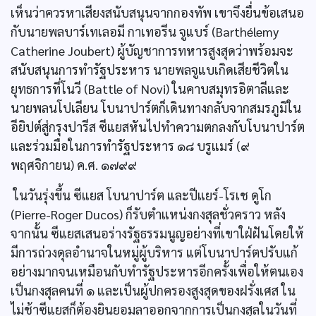
เห็นว่าควรหาเสียงสนับสนุนจากกองทัพ เขาจึงยื่นข้อเสนอ
กับนายพลบาร์เทเลอมี กาเทอรีน จูแบร์ (Barthélemy
Catherine Joubert) ผู้บัญชาการทหารสูงสุดว่าพร้อมจะ
สนับสนุนการทำรัฐประหาร นายพลจูแบเกิดเสียชีวิตใน
ยุทธการที่โนวี (Battle of Novi) ในคาบสมุทรอิตาลีและ
นายพลนโปเลียน โบนาปาร์ตก็เดินทางกลับจากสมรภูมิใน
อียิปต์สู่กรุงปารีส ซีแยสหันไปทำความตกลงกับโบนาปาร์ต
และร่วมมือในการทำรัฐประหาร ๑๘ บรูแมร์ (๙
พฤศจิกายน) ค.ศ. ๑๗๙๙
ในวันรุ่งขึ้น ซีแยส โบนาปาร์ต และปีแยร์-โรเช ดูโก
(Pierre-Roger Ducos) ก็รับตำแหน่งกงสุลชั่วคราว หลัง
จากนั้น ซีแยสเสนอร่างรัฐธรรมนูญอย่างที่เขาใฝ่ฝันโดยให้
มีการถ่วงดุลอำนาจในหมู่ผู้บริหาร แต่โบนาปาร์ตปรับแก้
อย่างมากจนเหมือนกับทำรัฐประหารอีกครั้งเพื่อให้ตนเอง
เป็นกงสุลคนที่ ๑ และเป็นผู้ปกครองสูงสุดของฝรั่งเศส ใน
ไม่ช้าซีแยสก็ต้องยินยอมลาออกจากการเป็นกงสุลในวันที่