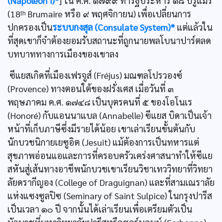
(Napoleon I)*
] ใน ค.ศ. ๑๗๙๙ ทำรัฐประหาร ๑๘ บรูแมร์
(18ᵗʰ Brumaire หรือ ๙ พฤศจิกายน) เพื่อเปลี่ยนการ
ปกครองเป็น
ระบบกงสุล (Consulate System)*
แต่แล้วใน
ที่สุดเขาก็จำต้องยอมรับสถานะที่ถูกนายพลโบนาปาร์ตลด
บทบาททางการเมืองของเขาลง
ซีแยสเกิดที่เมืองเฟรจูส์ (Fréjus) มณฑลโปรวองซ์
(Provence) ทางตอนใต้ของฝรั่งเศส เมื่อวันที่ ๓
พฤษภาคม ค.ศ. ๑๗๔๘ เป็นบุตรคนที่ ๕ ของโอโนเร
(Honoré) กับแอนนาแบล (Annabelle) ฃีแยส บิดาเป็นเจ้า
หน้าที่เก็บภาษีซึ่งมีรายได้น้อย เขาเล่าเรียนขั้นต้นกับ
นักบวชนิกายเยซูอิต (Jesuit) แม้ต้องการเป็นทหารแต่
สุขภาพอ่อนแอและการที่ครอบครัวเคร่งศาสนาทำให้ซีแย
สหันสู่เส้นทางอาชีพนักบวชเขาเรียนวิชาเทววิทยาที่วิทยา
ลัยดรากีญอง (College of Draguignan) และที่สามเณราลัย
แห่งแซงซูลปิซ (Seminary of Saint Sulpice) ในกรุงปารีส
เป็นเวลา ๑๐ ปี จากนั้นได้เล่าเรียนเพื่อเตรียมตัวเป็น