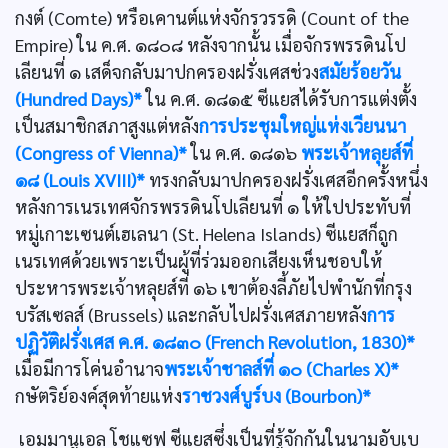
กงต์ (Comte) หรือเคานต์แห่งจักรวรรดิ (Count of the
Empire) ใน ค.ศ. ๑๘๐๘ หลังจากนั้น เมื่อจักรพรรดินโป
เลียนที่ ๑ เสด็จกลับมาปกครองฝรั่งเศสช่วง
สมัยร้อยวัน
(Hundred Days)*
ใน ค.ศ. ๑๘๑๕ ซีแยสได้รับการแต่งตั้ง
เป็นสมาชิกสภาสูงแต่หลัง
การประชุมใหญ่แห่งเวียนนา
(Congress of Vienna)*
ใน ค.ศ. ๑๘๑๖
พระเจ้าหลุยส์ที่
๑๘ (Louis XVIII)*
ทรงกลับมาปกครองฝรั่งเศสอีกครั้งหนึ่ง
หลังการเนรเทศจักรพรรดินโปเลียนที่ ๑ ให้ใปประทับที่
หมู่เกาะเซนต์เฮเลนา (St. Helena Islands) ซีแยสก็ถูก
เนรเทศด้วยเพราะเป็นผู้ที่ร่วมออกเสียงเห็นชอบให้
ประหารพระเจ้าหลุยส์ที่ ๑๖ เขาต้องลี้ภัยไปพำนักที่กรุง
บรัสเซลส์ (Brussels) และกลับไปฝรั่งเศสภายหลัง
การ
ปฏิวัติฝรั่งเศส ค.ศ. ๑๘๓๐ (French Revolution, 1830)*
เมื่อมีการโค่นอำนาจ
พระเจ้าชาลส์ที่ ๑๐ (Charles X)*
กษัตริย์องค์สุดท้ายแห่ง
ราชวงศ์บูร์บง (Bourbon)*
เอมมานูเอล โชแซฟ ซีแยสซึ่งเป็นที่รู้จักกันในนามอับเบ