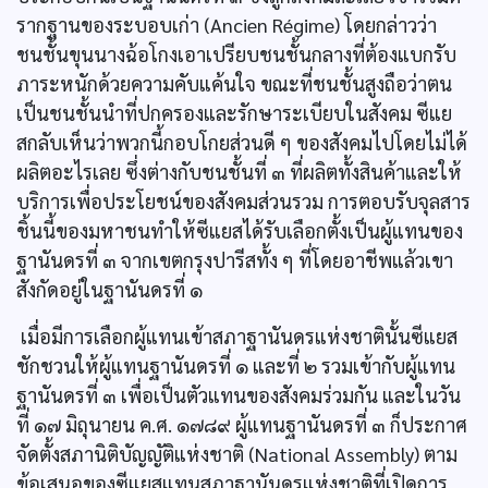
รากฐานของระบอบเก่า (Ancien Régime) โดยกล่าวว่า
ชนชั้นขุนนางฉ้อโกงเอาเปรียบชนชั้นกลางที่ต้องแบกรับ
ภาระหนักด้วยความคับแค้นใจ ขณะที่ชนชั้นสูงถือว่าตน
เป็นชนชั้นนำที่ปกครองและรักษาระเบียบในสังคม ซีแย
สกลับเห็นว่าพวกนี้กอบโกยส่วนดี ๆ ของสังคมไปโดยไม่ได้
ผลิตอะไรเลย ซึ่งต่างกับชนชั้นที่ ๓ ที่ผลิตทั้งสินค้าและให้
บริการเพื่อประโยชน์ของสังคมส่วนรวม การตอบรับจุลสาร
ชิ้นนี้ของมหาชนทำให้ซีแยสได้รับเลือกตั้งเป็นผู้แทนของ
ฐานันดรที่ ๓ จากเขตกรุงปารีสทั้ง ๆ ที่โดยอาชีพแล้วเขา
สังกัดอยู่ในฐานันดรที่ ๑
เมื่อมีการเลือกผู้แทนเข้าสภาฐานันดรแห่งชาตินั้นซีแยส
ชักชวนให้ผู้แทนฐานันดรที่ ๑ และที่ ๒ รวมเข้ากับผู้แทน
ฐานันดรที่ ๓ เพื่อเป็นตัวแทนของสังคมร่วมกัน และในวัน
ที่ ๑๗ มิถุนายน ค.ศ. ๑๗๘๙ ผู้แทนฐานันดรที่ ๓ ก็ประกาศ
จัดตั้งสภานิติบัญญัติแห่งชาติ (National Assembly) ตาม
ข้อเสนอของซีแยสแทนสภาฐานันดรแห่งชาติที่เปิดการ