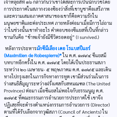
เจ้าหลุยส์ที่ ๑๖ กล่าวกันว่าเขาได้สละการเป็นนักบวชโดย
การประกาศในสภากงวองซิยงว่าสิ่งที่เขาบูชาคือเสรีภาพ
และความเสมอภาคศาสนาของเขาก็คือความรักใน
มนุษยชาติและต่อประเทศ ภายหลังต่อมาเมื่อมีการไถ่ถาม
ว่าในช่วงนั้นเขาทำอะไร คำตอบของซีแยสที่เป็นที่กล่าว
ขานกันคือ “ข้าพเจ้ายังมีชีวิตรอดอยู่” (I survived.)
หลังการประหาร
มักซีมีเลียง เดอ โรแบสปีแยร์
(Maximilien de Robespierre)*
ใน ค.ศ. ๑๗๙๔ ซีแยสมี
บทบาทอีกครั้งใน ค.ศ. ๑๗๙๕ โดยได้เป็นประธานสภา
ระหว่าง ๒๐ เมษายน- ๕ พฤษภาคม ค.ศ. ๑๗๙๕ และเดิน
ทางไปกรุงเฮกในภารกิจทางการทูต เขามีส่วนร่วมในการ
ร่างสนธิสัญญาระหว่างฝรั่งเศสกับสหมณฑล (The United
Provinces) ต่อมา เมื่อซีแยสไม่พอใจกับธรรมนูญ ค.ศ.
๑๗๙๕ ที่คณะกรรมการอำนวยการประกาศใช้ เขาจึง
ปฏิเสธที่จะดำรงตำแหน่งกรรมการอำนวยการ (Director)
ตามที่ได้รับเลือกจากวุฒิสภา (Council of Ancients) ใน