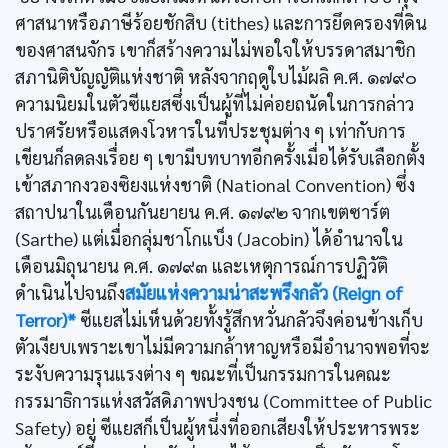
ศาสนาหรือภาษีร้อยชักสิบ (tithes) และการยึดครองที่ดิน
ของศาสนจักร เขาก็สร้างความไม่พอใจให้บรรดาสมาชิก
สภานิติบัญญัติแห่งชาติ หลังจากฤดูใบไม้ผลิ ค.ศ. ๑๗๙๐
ความนิยมในตัวซีแยสซึ่งเป็นผู้ที่ไม่ค่อยถนัดในการกล่าว
ปราศรัยหรือแสดงโวหารในที่ประชุมต่าง ๆ เท่ากับการ
เขียนก็ลดลงเรื่อย ๆ เขามีบทบาทอีกครั้งเมื่อได้รับเลือกตั้ง
เข้าสภากงวองซิยงแห่งชาติ (National Convention) ซึ่ง
สถาปนาในเดือนกันยายน ค.ศ. ๑๗๙๒ จากเขตซาร์ต
(Sarthe) แต่เมื่อกลุ่มชาโกแบ็ง (Jacobin) ได้อำนาจใน
เดือนมิถุนายน ค.ศ. ๑๗๙๓ และเหตุการณ์การปฏิวัติ
ดำเนินไปจนถึง
สมัยแห่งความน่าสะพรึงกลัว (Reign of
Terror)*
ซีแยสไม่เห็นด้วยทั้งรู้สึกหวั่นกลัวจึงค่อนข้างเก็บ
ตัวเงียบเพราะเขาไม่มีความกล้าหาญหรือมีอำนาจพอที่จะ
ระงับความรุนแรงต่าง ๆ ขณะที่เป็นกรรมการในคณะ
กรรมาธิการแห่งสวัสดิภาพปวงชน (Committee of Public
Safety) อยู่ ซีแยสก็เป็นผู้หนึ่งที่ออกเสียงให้ประหารพระ