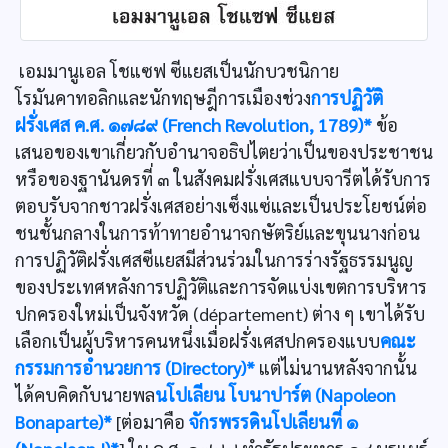
เอมมานูเอล โชแซฟ ซีแยสเป็นนักบวชนิกาย
โรมันคาทอลิกและนักทฤษฎีการเมืองช่วง
การปฏิวัติ
ฝรั่งเศส ค.ศ. ๑๗๘๙ (French Revolution, 1789)*
ข้อ
เสนอของเขาเกี่ยวกับอำนาจอธิปไตยว่าเป็นของประชาชน
หรือของฐานันดรที่ ๓ ในสังคมฝรั่งเศสแบบจารีตได้รับการ
ตอบรับจากชาวฝรั่งเศสอย่างเซ็งแซ่และเป็นประโยชน์ต่อ
ชนชั้นกลางในการท้าทายอำนาจกษัตริย์และขุนนางก่อน
การปฏิวัติฝรั่งเศสซีแยสมีส่วนร่วมในการร่างรัฐธรรมนูญ
ของประเทศหลังการปฏิวัติและการจัดแบ่งเขตการบริหาร
ปกครองใหม่เป็นจังหวัด (département) ต่าง ๆ เขาได้รับ
เลือกเป็นผู้บริหารคนหนึ่งเมื่อฝรั่งเศสปกครองแบบ
คณะ
กรรมการอำนวยการ (Directory)*
แต่ไม่นานหลังจากนั้น
ได้คบคิดกับนายพล
นโปเลียน โบนาปาร์ต (Napoleon
Bonaparte)*
[ต่อมาคือ
จักรพรรดินโปเลียนที่ ๑