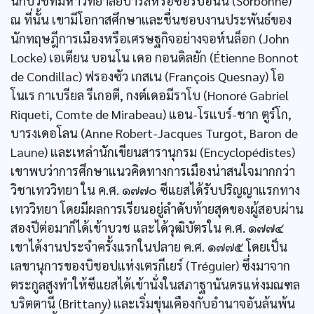
นักบวชที่มหาวิทยาลัยปารีสหรือซอร์บอนน์ (Sorbonne)
ณ ที่นั้น เขามีโอกาสศึกษาและชื่นชอบงานประพันธ์ของ
นักทฤษฎีการเมืองหรือเศรษฐกิจอย่างจอห์นล็อก (John
Locke) เอเตียน บอนโน เดอ กอนดิลยัก (Étienne Bonnot
de Condillac) ฟรองซัว เกสเน (François Quesnay) โอ
โนเร กาเบรียล รีเกอตี, กงต์เดอมีราโบ (Honoré Gabriel
Riqueti, Comte de Mirabeau) แอน-โรแบร์-ชาก ตูร์โก,
บารงเดอโลน (Anne Robert-Jacques Turgot, Baron de
Laune) และเหล่านักเขียนสารานุกรม (Encyclopédistes)
เขาพบว่าการศึกษาแนวคิดทางการเมืองน่าสนใจมากกว่า
วิชาเทววิทยา ใน ค.ศ. ๑๗๗๐ ซีแยสได้รับปริญญาแรกทาง
เทววิทยา โดยมีผลการเรียนอยู่ลำดับท้ายสุดของผู้สอบผ่าน
สองปีต่อมาก็ได้เข้าบวช และได้วุฒิบัตรใน ค.ศ. ๑๗๗๔
เขาได้งานประจำครั้งแรกในปลาย ค.ศ. ๑๗๗๕ โดยเป็น
เลขานุการของบิชอปแห่งเตรกีเยร์ (Tréguier) ซึ่งมาจาก
ตระกูลสูงทำให้ซีแยสได้เข้านั่งในสภาฐานันดรแห่งมณฑล
บริตตานี (Brittany) และเริ่มขุ่นเคืองกับอำนาจอันล้นพ้น