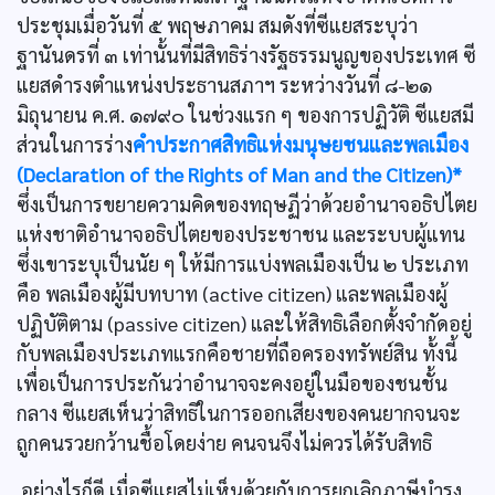
ประชุมเมื่อวันที่ ๕ พฤษภาคม สมดังที่ซีแยสระบุว่า
ฐานันดรที่ ๓ เท่านั้นที่มีสิทธิร่างรัฐธรรมนูญของประเทศ ซี
แยสดำรงตำแหน่งประธานสภาฯ ระหว่างวันที่ ๘-๒๑
มิถุนายน ค.ศ. ๑๗๙๐ ในช่วงแรก ๆ ของการปฏิวัติ ซีแยสมี
ส่วนในการร่าง
คำประกาศสิทธิแห่งมนุษยชนและพลเมือง
(Declaration of the Rights of Man and the Citizen)*
ซึ่งเป็นการขยายความคิดของทฤษฏีว่าด้วยอำนาจอธิปไตย
แห่งชาติอำนาจอธิปไตยของประชาชน และระบบผู้แทน
ซึ่งเขาระบุเป็นนัย ๆ ให้มีการแบ่งพลเมืองเป็น ๒ ประเภท
คือ พลเมืองผู้มีบทบาท (active citizen) และพลเมืองผู้
ปฏิบัติตาม (passive citizen) และให้สิทธิเลือกตั้งจำกัดอยู่
กับพลเมืองประเภทแรกคือชายที่ถือครองทรัพย์สิน ทั้งนี้
เพื่อเป็นการประกันว่าอำนาจจะคงอยู่ในมือของชนชั้น
กลาง ซีแยสเห็นว่าสิทธิในการออกเสียงของคนยากจนจะ
ถูกคนรวยกว้านชื้อโดยง่าย คนจนจึงไม่ควรได้รับสิทธิ
อย่างไรก็ดี เมื่อซีแยสไม่เห็นด้วยกับการยกเลิกภาษีบำรุง