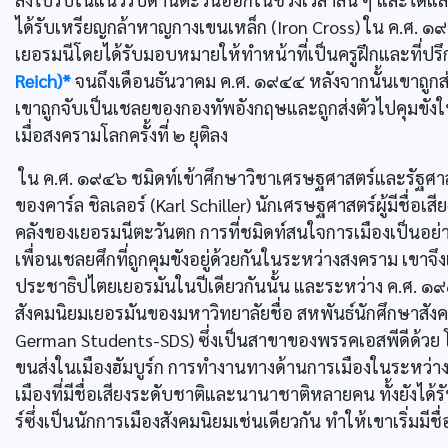
ได้รับเหรียญกล้าหาญกางเขนเหล็ก (Iron Cross) ใน ค.ศ. 
เยอรมนีโดยได้รับมอบหมายให้ทำหน้าที่เป็นครูฝึกและที
Reich)*
จนถึงเดือนธันวาคม ค.ศ. ๑๙๔๔ หลังจากนั้นเขาถ
เขาถูกจับเป็นเชลยของกองทัพอังกฤษและถูกส่งตัวไปคุมขั
เมื่อสงครามโลกครั้งที่ ๒ ยุติลง
ใน ค.ศ. ๑๙๔๖ ชมิดท์เข้าศึกษาวิชาเศรษฐศาสตร์และรัฐศาสตร์
ของคาร์ล ชิลเลอร์ (Karl Schiller) นักเศรษฐศาสตร์ผู้มีชื่อ
คลังของเยอรมนีตะวันตก การที่ชมิดท์สนใจการเมืองเป็นอย่
เพื่อนเชลยศึกที่ถูกคุมขังอยู่ด้วยกันในระหว่างสงคราม เขาจึ
ประชาธิปไตยเยอรมันในปีเดียวกันนั้น และระหว่าง ค.ศ. ๑
สังคมนิยมเยอรมันของมหาวิทยาลัยชื่อ สหพันธ์นักศึกษาสังค
German Students-SDS) ซึ่งเป็นสาขาของพรรคเอสพีดีด้วย
ขนส่งในเมืองฮัมบูร์ก การทำงานทางด้านการเมืองในระหว่างที่
เมืองที่มีชื่อเสียงระดับชาติและนานาชาติหลายคน ทั้งยังได้
ร์ซึ่งเป็นนักการเมืองสังคมนิยมเช่นเดียวกัน ทำให้เขาเริ่มมีชื