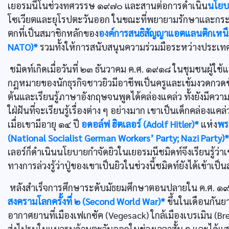
เยอรมนีโนช่วงทศวรรษ ๑๙๗๐ และสานต่อการดำเนิน
นโยบา
โซเวียตและยุโรปตะวันออก ในขณะที่พยายามรักษาและกระชั
ตกที่เป็นสมาชิกหลักของ
องค์การสนธิสัญญาแอตแลนติกเหน
NATO)*
รวมทั้งให้การสนับสนุนความร่วมมือระหว่างประ
ชมิดท์เกิดเมื่อวันที่ ๒๓ ธันวาคม ค.ศ. ๑๙๑๘ ในชุมชนผู้ใช้
กฎหมายของนักธุรกิจชาวยิวมีอาชีพเป็นครูและเข้มงวดกวดขัน
ต้นและเรียนรู้ภาษาอังกฤษจนพูดได้คล่องแคล่ว ทั้งยังมีคว
ใฝ่ฝันที่จะเรียนรู้เรื่องต่าง ๆ อย่างมาก เขาเป็นเด็กคล่อ
เมื่อเขามีอายุ ๑๔ ปี
อดอล์ฟ ฮิตเลอร์ (Adolf Hitler)*
แห่ง
พร
(National Socialist German Workers’ Party; Nazi Party)*
เลอร์ก็ดำเนินนโยบายกำจัดยิวในเยอรมนีชมิดท์จึงเรียนรู้ว่
ทางการล่วงรู้ว่าปู่ของเขาเป็นยิวในช่วงนี้ชมิดท์ยังได้เข้าเป็
หลังสำเร็จการศึกษาระดับมัธยมศึกษาตอนปลายใน ค.ศ. ๑๙๓
สงครามโลกครั้งที่ ๒ (Second World War)*
ขึ้นในเดือนกัน
อากาศยานที่เมืองเฟเกซัค (Vegesack) ใกล้เมืองเบรเมิน (
ส่งไปรบในแนวรบด้านตะวันออกในช่วงเวลาสั้น ๆ และได้แสด