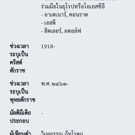
ร่วมมือในยุโรปหรือโอเอสซีอี
- อาเดเนาร์, คอนราด
- เอสดี
- ฮิตเลอร์, อดอล์ฟ
ช่วงเวลา
1918-
ระบุเป็น
คริสต์
ศักราช
ช่วงเวลา
พ.ศ. ๒๔๖๑-
ระบุเป็น
พุทธศักราช
มัลติมีเดีย
-
ประกอบ
ผู้เขียนคำ
วิมลจรรณ ภัทโรดม