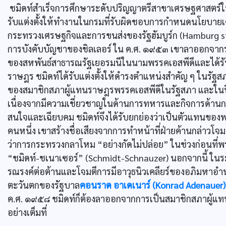
ชมิดท์สำเร็จการศึกษาระดับปริญญาตรีสาขาเศรษฐศาสตร์ใน
รับแต่งตั้งให้ทำงานในกรมที่รับผิดชอบการกำหนดนโยบายเศ
กระทรวงเศรษฐกิจและการขนส่งของรัฐฮัมบูร์ก (Hamburg sta
การบังคับบัญชาของชิลเลอร์ ใน ค.ศ. ๑๙๕๓ เขาลาออกจากรา
ของสหพันธ์สาธารณรัฐเยอรมนีในนามพรรคเอสพีดีและได้รับเล
ราษฎร ชมิดท์ได้รับแต่งตั้งให้ดำรงตำแหน่งสำคัญ ๆ ในรัฐ
ของสมาชิกสภาผู้แทนราษฎรพรรคเอสพีดีในรัฐสภา และในปี
เนื่องจากมีความเชี่ยวชาญในด้านการทหารและกิจการด้านก
สนใจและเฉียบคม ชมิดท์จึงได้รับยกย่องว่าเป็นตัวแทนของ
คนหนึ่ง เขาสร้างชื่อเสียงจากการทำหน้าที่ฝ่ายค้านกล่าวโจม
ว่าการกระทรวงกลาโหม “อย่างกัดไม่ปล่อย” ในช่วงก่อนที่พร
“ชมิดท์-ชเนาเซอร์” (Schmidt-Schnauzer) นอกจากนี้ ในร
รณรงค์ต่อต้านและโจมตีการมีอาวุธนิวเคลียร์ของอภิมหาอำ
ตะวันตกของรัฐบาล
คอนราด อาเดเนาร์ (Konrad Adenauer)
ค.ศ. ๑๙๕๘ ชมิดท์ก็ต้องลาออกจากการเป็นสมาชิกสภาผู้แทน
อย่างเต็มที่