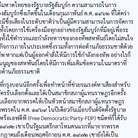
ตรีมหาดไทยของรัฐบาลรัฐฮัมบูร์ก ความสามารถในการ
มบูร์กซึ่งเกิดขึ้นในเดือนกุมภาพันธ์ ค.ศ. ๑๙๖๒ ที่ได้คร่า
มีชื่อเสียงในระดับชาติว่าเป็นผู้มีความสามารถในการจัดการ
้งโดยการใช้เครื่องมือทุกอย่างของรัฐฮัมบูร์กที่มีอยู่เพื่อระ
ทั้งใช้ตำรวจและกำลังทหารของกองทัพสหพันธ์โดยไม่สนใจ
นกิจการภายในประเทศซึ่งรวมทั้งการต่อต้านภัยธรรมชาติด้วย
ทัพ หากแต่เป็นผู้ออกคำสั่งให้มีการใช้กำลังกองทัพ อย่างไรก็
รมนูญของสหพันธ์โดยให้มีการเพิ่มเติมข้อความในมาตราที่
อต้านภัยธรรมชาติ
่กรุงบอนน์อีกครั้งเพื่อทำหน้าที่ช่วยรณรงค์หาเสียงสำหรับ
ัครรับเลือกตั้งและได้เป็นสมาชิกสภาผู้แทนราษฎรอีกครั้ง
้รับเลือกจากพรรคให้เป็นหัวหน้าสมาชิกสภาผู้แทนราษฎร
รรคใน ค.ศ. ๑๙๖๙ ในปีเดียวกันเมื่อบรันด์จัดตั้งรัฐบาล
ือเอฟดีพี (Free Democratic Party-FDP) ชมิดท์ก็ได้รับ
ศ. ๑๙๗๒ เขาเป็นรัฐมนตรีกลาโหมคนแรกที่มาจากพรรค
รกฎาคมถึงเดือนพฤศจิกายน ค.ศ. ๑๙๗๒ เขายังได้เป็น