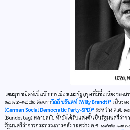
เฮลมุท ชมิดท์เป็นนักการเมืองและรัฐบุรุษที่มีชื่อเสียงขอ
๑๙๗๔-๑๙๘๒ ต่อจาก
วิลลี บรันดท์ (Willy Brandt)*
เป็นรอง
(German Social Democratic Party-SPD)*
ระหว่าง ค.ศ. ๑
(Bundestag) หลายสมัย ทั้งยังได้รับแต่งตั้งเป็นรัฐมนตร
รัฐมนตรีว่าการกระทรวงการคลัง ระหว่าง ค.ศ. ๑๙๗๒-๑๙๗๔