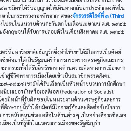
๑๙๔๒ ชมิดท์ได้รับอนุญาตให้เดินทางกลับมาประจำกองทัพใน
่ปรึกษาในกระทรวงกองทัพอากาศของ
จักรวรรดิไรค์ที่ ๓ (Third
ูกส่งไปรบในแนวรบด้านตะวันตก ในเดือนเมษายน ค.ศ. ๑๙๔๕
งในอังกฤษจนได้รับการปล่อยตัวในเดือนสิงหาคม ค.ศ. ๑๙๔๕
ที่มหาวิทยาลัยฮัมบูร์กซึ่งทำให้เขาได้มีโอกาสเป็นศิษย์
เสียงซึ่งต่อมาได้เป็นรัฐมนตรีว่าการกระทรวงเศรษฐกิจและการ
างมากรวมทั้งได้รับอิทธิพลทางด้านความคิดทางการเมืองจาก
งเข้าสู่ชีวิตทางการเมืองโดยเข้าเป็นสมาชิกพรรคสังคม
๙๔๗-๑๙๔๘ เขายังได้รับเลือกเป็นหัวหน้าขบวนการนักศึกษา
มนิยมเยอรมันหรือเอสดีเอส (Federation of Socialist
 โดยมีหน้าที่รับผิดชอบในหน่วยงานด้านเศรษฐกิจและการ
ศึกษาอยู่นี้ทำให้ชมิดท์มีโอกาสรู้จักและติดต่อกับนักการ
รับการสนับสนุนช่วยเหลือในด้านต่าง ๆ เป็นอย่างดีจากชิลเลอ
่อเสียงเป็นที่รู้จักในแวดวงการเมืองของรัฐฮัมบูร์ก