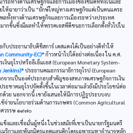
ามารถทางด้านเศรษฐกิจและการเมืองของชมิดท์ทั้งในและ
ห้ฉายาว่าเป็น “ยักษ์ใหญ่ทางเศรษฐกิจแต่เป็นคนแคระ
ธิพลทั้งทางด้านเศรษฐกิจและการเมืองระหว่างประเทศ
ากขึ้นซึ่งมีผลทำให้พรรคเอสพีดีชนะการเลือกตั้งทั่วไปใน
กับประธานาธิบดีชีสการ์ เดสแตงได้เป็นอย่างดีทำให้
ean Community-EC)*
ก้าวหน้าไปได้อย่างต่อเนื่อง ใน ค.ศ.
ารเงินยุโรปหรืออีเอ็มเอส (European Monetary System-
y Jenkins)*
ประธานคณะกรรมาธิการยุโรป (European
าวนอกจากเป็นองค์ประกอบสำคัญของสหภาพเศรษฐกิจการเงิน
ประชาคมยุโรปจัดตั้งขึ้นในเวลาต่อมาแล้วยังมีประโยชน์ต่อ
ด้วย นอกจากนี้ เขายังเสนอให้มีการปฏิรูประบบงบ
ใช้จ่ายนโยบายร่วมด้านการเกษตร (Common Agricultural
างทศวรรษ ๑๙๗๐
แข็งและเชื่อมั่นผู้หนึ่ง ในช่วงสมัยที่เขาเป็นนายกรัฐมนตรี
ัฐอเมริกาและพันธมิตรแอตแลนติกโดยเฉพาะมหาอำนาจหลัก