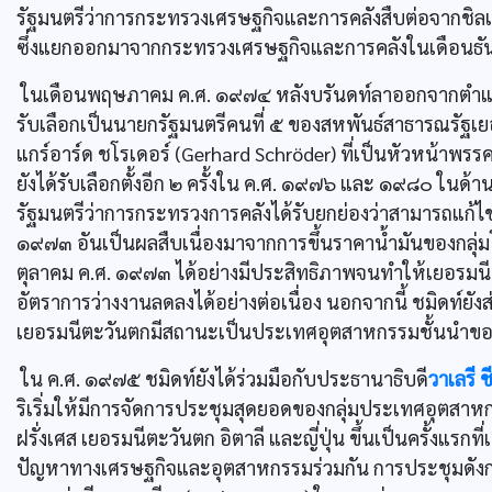
รัฐมนตรีว่าการกระทรวงเศรษฐกิจและการคลังสืบต่อจากชิลเ
ซึ่งแยกออกมาจากกระทรวงเศรษฐกิจและการคลังในเดือนธั
ในเดือนพฤษภาคม ค.ศ. ๑๙๗๔ หลังบรันดท์ลาออกจากตำแหน่
รับเลือกเป็นนายกรัฐมนตรีคนที่ ๕ ของสหพันธ์สาธารณรัฐ
แกร์อาร์ด ชโรเดอร์ (Gerhard Schröder) ที่เป็นหัวหน้าพรรค
ยังได้รับเลือกตั้งอีก ๒ ครั้งใน ค.ศ. ๑๙๗๖ และ ๑๙๘๐ ใ
รัฐมนตรีว่าการกระทรวงการคลังได้รับยกย่องว่าสามารถแก้ไข
๑๙๗๓ อันเป็นผลสืบเนื่องมาจากการขึ้นราคานํ้ามันของกลุ
ตุลาคม ค.ศ. ๑๙๗๓ ได้อย่างมีประสิทธิภาพจนทำให้เยอรมนีตะว
อัตราการว่างงานลดลงได้อย่างต่อเนื่อง นอกจากนี้ ชมิดท์ยั
เยอรมนีตะวันตกมีสถานะเป็นประเทศอุตสาหกรรมชั้นนำ
ใน ค.ศ. ๑๙๗๕ ชมิดท์ยังได้ร่วมมือกับประธานาธิบดี
วาเลรี 
ริเริ่มให้มีการจัดการประชุมสุดยอดของกลุ่มประเทศอุตสาห
ฝรั่งเศส เยอรมนีตะวันตก อิตาลี และญี่ปุ่น ขึ้นเป็นครั้งแรก
ปัญหาทางเศรษฐกิจและอุตสาหกรรมร่วมกัน การประชุมดังก