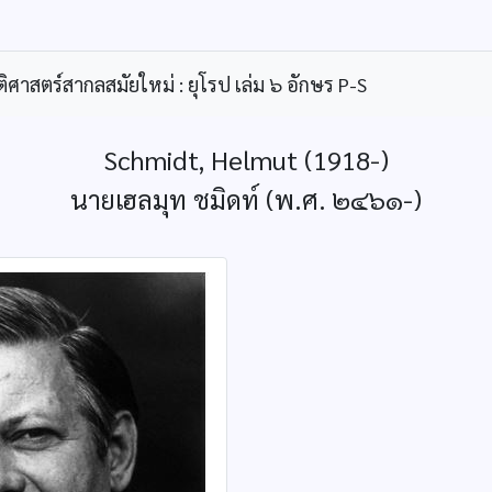
ิศาสตร์สากลสมัยใหม่ : ยุโรป เล่ม ๖ อักษร P-S
Schmidt, Helmut (1918-)
นายเฮลมุท ชมิดท์ (พ.ศ. ๒๔๖๑-)