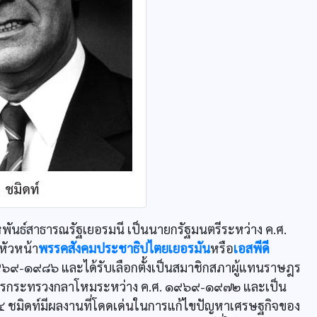
งสหพันธ์สาธารณรัฐเยอรมนี เป็นนายกรัฐมนตรีระหว่าง ค.ศ.
หัวหน้า
พรรคสังคมประชาธิปไตยเยอรมัน
หรือ
เอสพีดี
๙๖๙-๑๙๘๖ และได้รับเลือกตั้งเป็นสมาชิกสภาผู้แทนราษฎร
ีว่าการกระทรวงกลาโหมระหว่าง ค.ศ. ๑๙๖๙-๑๙๗๒ และเป็น
 ชมิดท์มีผลงานที่โดดเด่นในการแก้ไขปัญหาเศรษฐกิจของ