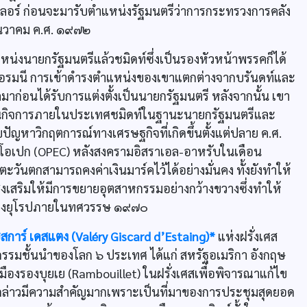
ลอร์ ก่อนจะมารับตำแหน่งรัฐมนตรีว่าการกระทรวงการคลัง
นวาคม ค.ศ. ๑๙๗๒
งนายกรัฐมนตรีแล้วชมิดท์ซึ่งเป็นรองหัวหน้าพรรคก็ได้
เยอรมนี การเข้าดำรงตำแหน่งของเขาแตกต่างจากบรันดท์และ
มาก่อนได้รับการแต่งตั้งเป็นนายกรัฐมนตรี หลังจากนั้น เขา
นด้านกิจการภายในประเทศชมิดท์ในฐานะนายกรัฐมนตรีและ
ปัญหาวิกฤตการณ์ทางเศรษฐกิจที่เกิดขึ้นตั้งแต่ปลาย ค.ศ.
่มโอเปก (OPEC) หลังสงครามอิสราเอล-อาหรับในเดือน
ันตกสามารถคงค่าเงินมาร์คไว้ได้อย่างมั่นคง ทั้งยังทำให้
งส่งเสริมให้มีการขยายอุตสาหกรรมอย่างกว้างขวางซึ่งทำให้
ของยุโรปภายในทศวรรษ ๑๙๗๐
ชีสการ์ เดสแตง (Valéry Giscard d’Estaing)*
แห่งฝรั่งเศส
กรรมชั้นนำของโลก ๖ ประเทศ ได้แก่ สหรัฐอเมริกา อังกฤษ
ที่เมืองรองบุยเย (Rambouillet) ในฝรั่งเศสเพื่อพิจารณาแก้ไข
ล่าวมีความสำคัญมากเพราะเป็นที่มาของการประชุมสุดยอด