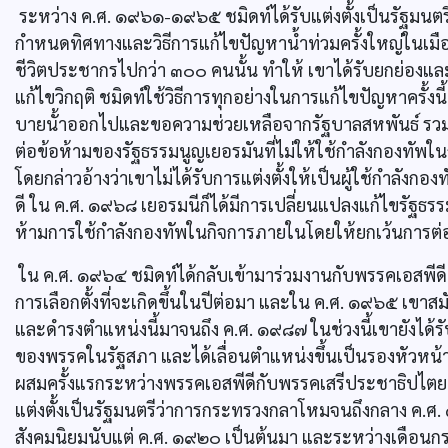
ระหว่าง ค.ศ. ๑๙๖๑-๑๙๖๕ ชมิดท์ได้รับแต่งตั้งเป็นรัฐมน
กำหนดทิศทางและวิธีการแก้ไขปัญหานํ้าท่วมครั้งใหญ่ในเมืองฮั
ชีวิตประชากรไปกว่า ๓๐๐ คนนั้น ทำให้ เขาได้รับยกย่องและ
แก้ไขวิกฤติ ชมิดท์ใช้วิธีการทุกอย่างในการแก้ไขปัญหาครั้งนี้ทั
บายนั้าออกไปและขอความช่วยเหลือจากรัฐบาลสหพันธ์ รวม
ต่อข้อห้ามของรัฐธรรมนูญเยอรมันที่ไม่ให้ใช้กำลังกองทัพใ
โดยกล่าวอ้างว่าเขาไม่ได้รับการแต่งตั้งให้เป็นผู้ใช้กำลังกอง
ดี ใน ค.ศ. ๑๙๖๘ เยอรมนีก็ได้มีการเปลี่ยนแปลงแก้ไขรัฐธร
ห้ามการใช้กำลังกองทัพในกิจการภายในโดยให้ยกเว้นการต่
ใน ค.ศ. ๑๙๖๔ ชมิดท์ได้กลับเข้ามาร่วมงานกับพรรคเอสพีดีที
การเลือกตั้งที่จะเกิดขึ้นในปีต่อมา และใน ค.ศ. ๑๙๖๕ เขาสม
และดำรงตำแหน่งนี้มาจนถึง ค.ศ. ๑๙๘๗ ในช่วงนี้เขายังได
ของพรรคในรัฐสภา และได้เลื่อนตำแหน่งขึ้นเป็นรองหัวหน้าพ
ผสมครั้งแรกระหว่างพรรคเอสพีดีกับพรรคเสรีประชาธิปไตยหร
แต่งตั้งเป็นรัฐมนตรีว่าการกระทรวงกลาโหมจนถึงกลาง ค.
สังคมนิยมนับแต่ ค.ศ. ๑๙๒๐ เป็นต้นมา และระหว่างเดือนก