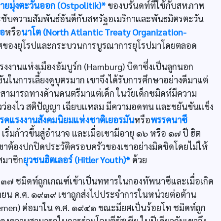
ยมุ่งตะวันออก (Ostpolitik)*
ของบรันดท์ที่ใช้กับสหภาพ
บความสัมพันธ์อันดีกับสหรัฐอเมริกาและพันธมิตรตะวัน
ือ
หรือ
นาโต (North Atlantic Treaty Organization-
เทศของยุโรปและกระบวนการบูรณาการยุโรปมาโดยตลอด
แรงงานแห่งเมืองอัมบูร์ก (Hamburg) บิดาซึ่งเป็นลูกนอก
ในการเลี้ยงดูบุตรมาก เขาจึงได้รับการศึกษาอย่างดีมาแต่
ามสามารถทางด้านดนตรีมาแต่เด็ก ในวัยเด็กชมิดท์มีความ
งแคล่วว่องไว สติปัญญา เฉียบแหลม มีความอดทน และขยันขันแข็ง
รคแรงงานสังคมนิยมแห่งชาติเยอรมัน
หรือ
พรรคนาซี
เริ่มก้าวขึ้นสู่อำนาจ และเมื่อเขามีอายุ ๑๖ หรือ ๑๗ ปี ฮิต
าเขาต้องปกปิดประวัติครอบครัวของเขาอย่างมิดชิดโดยไม่ให้
นสมาชิก
ยุวชนฮิตเลอร์ (Hitler Youth)*
ด้วย
๗ ชมิดท์ถูกเกณฑ์เข้าเป็นทหารในกองทัพนาซีและเมื่อเกิด
ยายน ค.ศ. ๑๙๓๙ เขาถูกส่งไปประจำการในหน่วยต่อต้าน
Bremen) ต่อมาใน ค.ศ. ๑๙๔๑ ขณะมียศเป็นร้อยโท ชมิดท์ถูก
งความสามารถในการร่วมโจมตีรัสเซีย ในปีเดียวกันเขาจึง