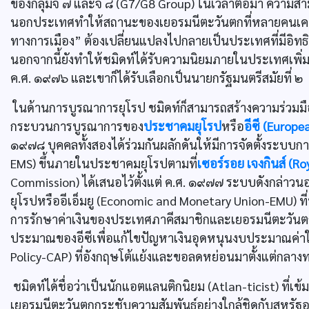
ของกลุ่มจี ๗ และจี ๘ (G7/G8 Group) ในเวลาต่อมา ความส
นอกประเทศทำให้สถานะของเยอรมนีตะวันตกที่หลายคนเคยใ
ทางการเมือง” ต้องเปลี่ยนแปลงไปกลายเป็นประเทศที่มีอิท
นอกจากนี้ยังทำให้ชมิดท์ได้รับความนิยมภายในประเทศเพิ่มม
ค.ศ. ๑๙๗๖ และเขาก็ได้รับเลือกเป็นนายกรัฐมนตรีสมัยที่ ๒
ในด้านการบูรณาการยุโรป ชมิดท์ก็สามารถสร้างความร่วมมือ
กระบวนการบูรณาการของ
ประชาคมยุโรป
หรือ
อีซี (Europ
๑๙๗๘ บุคคลทั้งสองได้ร่วมกันผลักดันให้มีการจัดตั้งระบบก
EMS) ขึ้นภายในประชาคมยุโรปตามที่
เซอร์รอย เจงกินส์ (Ro
Commission) ได้เสนอไว้ตั้งแต่ ค.ศ. ๑๙๗๗ ระบบดังกล่
ยุโรปหรืออีเอ็มยู (Economic and Monetary Union-EMU) ที่
การรักษาค่าเงินของประเทศภาคีสมาชิกและเยอรมนีตะวันตก
ประมาณของอีซีเพื่อแก้ไขปัญหาเงินอุดหนุนงบประมาณค่า
Policy-CAP) ที่อังกฤษโต้แย้งและขอลดหย่อนมาตั้งแต่กล
ชมิดท์ได้ชื่อว่าเป็นนักแอตแลนติกนิยม (Atlan-ticist) ที่เข้ม
เยอรมนีตะวันตกกระชับความสัมพันธ์อย่างใกล้ชิดกับสหร