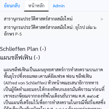
ย้อนกลับ
หน้าหลัก
Admin
สารานุกรมประวัติศาสตร์สากลสมัยใหม่
>
สารานุกรมประวัติศาสตร์สากลสมัยใหม่ : ยุโรป เล่ม ๖
อักษร P-S
Schlieffen Plan (-)
แผนชลีฟเฟิน (-)
แผนชลีฟเฟินเป็นแผนยุทธศาสตร์การทำสงครามบนภาค
พื้นยุโรปซึ่งจอมพล เคานต์อัลเฟรด ฟอน ชลีฟเฟิน
(Alfred von Schlieffen) หัวหน้าคณะเสนาธิการทหาร
เป็นผู้จัดทำและมอบให้กองทัพบกเยอรมันพิจารณาก่อนที่
เขาจะเกษียณจากกองทัพในเดือนธันวาคม ค.ศ. ๑๙๐๕
เป็นแผนที่เตรียมไว้เพื่อการทำสงครามในกรณีที่ฝรั่งเศสซึ่ง
มีรัสเซียเป็นพันธมิตรใน ค.ศ. ๑๘๙๔ ต้องการก่อสงคราม