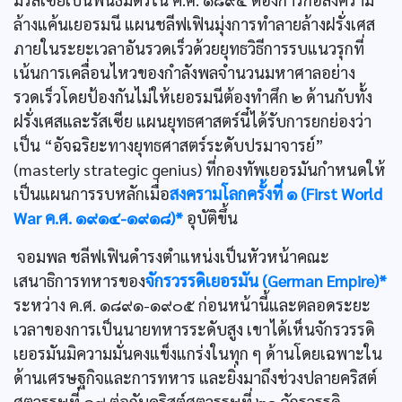
ล้างแค้นเยอรมนี แผนชลีฟเฟินมุ่งการทำลายล้างฝรั่งเศส
ภายในระยะเวลาอันรวดเร็วด้วยยุทธวิธีการรบแนวรุกที่
เน้นการเคลื่อนไหวของกำลังพลจำนวนมหาศาลอย่าง
รวดเร็วโดยป้องกันไม่ให้เยอรมนีต้องทำศึก ๒ ด้านกับทั้ง
ฝรั่งเศสและรัสเซีย แผนยุทธศาสตร์นี๋ได้รับการยกย่องว่า
เป็น “อัจฉริยะทางยุทธศาสตร์ระดับปรมาจารย์”
(masterly strategic genius) ที่กองทัพเยอรมันกำหนดให้
เป็นแผนการรบหลักเมื่อ
สงครามโลกครั้งที่ ๑ (First World
War ค.ศ. ๑๙๑๔-๑๙๑๘)*
อุบัติขึ้น
จอมพล ชลีฟเฟินดำรงตำแหน่งเป็นหัวหน้าคณะ
เสนาธิการทหารของ
จักรวรรดิเยอรมัน (German Empire)*
ระหว่าง ค.ศ. ๑๘๙๑-๑๙๐๕ ก่อนหน้านี้และตลอดระยะ
เวลาของการเป็นนายทหารระดับสูง เขาได้เห็นจักรวรรดิ
เยอรมันมิความมั่นคงแข็งแกร่งในทุก ๆ ด้านโดยเฉพาะใน
ด้านเศรษฐกิจและการทหาร และยิ่งมาถึงช่วงปลายคริสต์
ศตวรรษที่ ๑๙ ต่อกับคริสต์ศตวรรษที่ ๒๐ จักรวรรดิ