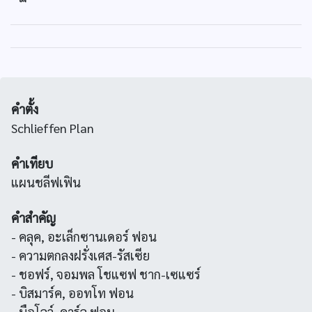
คำตั้ง
Schlieffen Plan
คำเทียบ
แผนชลีฟเฟิน
คำสำคัญ
- คลุค, อะเล็กซานเดอร์ ฟอน
- ความตกลงฝรั่งเศส-รัสเซีย
- ชอฟร์, จอมพล โชแซฟ ชาก-เซแซร์
- บิสมาร์ค, ออทโท ฟอน
- บือโลว์, คาร์ล ฟอน