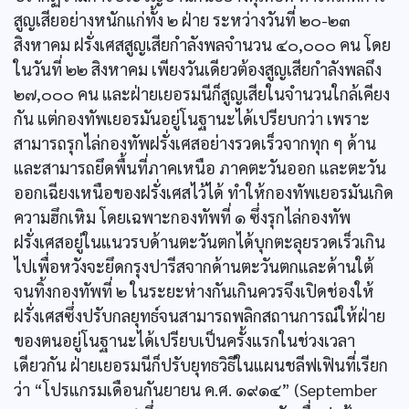
สูญเสียอย่างหนักแก่ทั้ง ๒ ฝ่าย ระหว่างวันที่ ๒๐-๒๓
สิงหาคม ฝรั่งเศสสูญเสียกำลังพลจำนวน ๔๐,๐๐๐ คน โดย
ในวันที่ ๒๒ สิงหาคม เพียงวันเดียวต้องสูญเสียกำลังพลถึง
๒๗,๐๐๐ คน และฝ่ายเยอรมนีก็สูญเสียในจำนวนใกล้เคียง
กัน แต่กองทัพเยอรมันอยู่โนฐานะได้เปรียบกว่า เพราะ
สามารถรุกไล่กองทัพฝรั่งเศสอย่างรวดเร็วจากทุก ๆ ด้าน
และสามารถยึดพื้นที่ภาคเหนือ ภาคตะวันออก และตะวัน
ออกเฉียงเหนือของฝรั่งเศสไว้ได้ ทำให้กองทัพเยอรมันเกิด
ความฮึกเหิม โดยเฉพาะกองทัพที่ ๑ ซึ่งรุกไล่กองทัพ
ฝรั่งเศสอยู่ในแนวรบด้านตะวันตกได้บุกตะลุยรวดเร็วเกิน
ไปเพื่อหวังจะยึดกรุงปารีสจากด้านตะวันตกและด้านใต้
จนทิ้งกองทัพที่ ๒ ในระยะห่างกันเกินควรจึงเปิดช่องให้
ฝรั่งเศสซึ่งปรับกลยุทธ์จนสามารถพลิกสถานการณ์ให้ฝ่าย
ของตนอยู่โนฐานะได้เปรียบเป็นครั้งแรกในช่วงเวลา
เดียวกัน ฝ่ายเยอรมนีก็ปรับยุทธวิธีในแผนชลีฟเฟินที่เรียก
ว่า “โปรแกรมเดือนกันยายน ค.ศ. ๑๙๑๔” (September