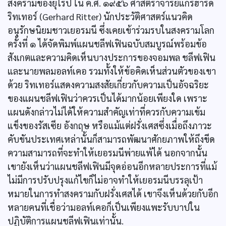
สงครามของยุโรป ใน ค.ศ. ๑๙๕๖ ศาสตราจารย์แกร์ฮาร์ด
ริทเทอร์ (Gerhard Ritter) นักประวัติศาสตร์แนวคิด
อนุรักษนิยมชาวเยอรมนี ซึ่งเคยเข้าร่วมรบในสงครามโลก
ครั้งที่ ๑ ได้จัดพิมพ์แผนชลีฟเฟินฉบับสมบูรณ์พร้อมข้อ
สังเกตและความคิดเห็นบางประการของจอมพล ชลีฟเฟิน
และนายพลมอลท์เคอ รวมทั้งให้ข้อคิดเห็นส่วนตัวของเขา
ด้วย ริทเทอร์แสดงความสงสัยเกี่ยวกับความเป็นอัจฉริยะ
ของแผนชลีฟเฟินว่าควรเป็นได้มากน้อยเพียงใด เพราะ
แผนดังกล่าวไม่ได้ให้ความสำคัญเท่าที่ควรกับความเข้ม
แข็งของรัสเซีย อังกฤษ หรือแม้แต่ฝรั่งเศสซึ่งเมื่อถึงภาวะ
คับขันประเทศเหล่านั้นก็สามารถพัฒนาศักยภาพให้ถึงขีด
ความสามารถที่จะทำให้เยอรมนีพ่ายแพ้ได้ นอกจากนั้น
เขายังเห็นว่าแผนชลีฟเฟินมีจุดอ่อนอีกหลายประการที่แม้
ไม่มีการปรับปรุงแก้ไขก็ไม่อาจทำให้เยอรมนีบรรลุเป้า
หมายในการทำสงครามกับฝรั่งเศสได้ เขาจึงเห็นด้วยกับอีก
หลายคนที่เชื่อว่ามอลท์เคอก็เป็นเพียงแพะรับบาปใน
ปฏิบัติการแผนชลีฟเฟินเท่านั้น.