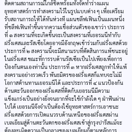
ติดตามสถานการณ์ใกล้ชิดพร้อมทั้งจัดทำร่างแผน
ยุทธศาสตร์การทำสงครามไว้ในรูปแบบต่าง ๆ เพื่อเตรียม
รับสถานการถให้ได้ทันห่วงที แผนชลีฟเฟินเป็นแผนหนึ่ง
ที่ชลีฟเฟินทำขึ้นจากความเชื่อส่วนตัวของเขาว่า ประการ
ที่ ๑ สงครามที่จะเกิดขึ้นจะเป็นสงครามที่เยอรมนีทำกับ
ฝรั่งเศสและรัสเซียโดยอาจมีอังกฤษเข้าร่วมกับฝรั่งเศสด้วย
ประการที่ ๒ สงครามนี้จะมีสนามรบที่ตัดสินการแพ้ชนะอยู่
ในฝรั่งเศส ขณะที่การรบด้านรัสเซียเป็นไปเพียงเพื่อการ
ป้องกันตนเองท่านั้น ประการที่ ๓ หากฝรั่งเศสถูกทำให้แพ้
สงครามอย่างรวดเร็ว พันธมิตรของฝรั่งเศสก็แทบจะไม่มี
โอกาสต้านทานเยอรมนีได้ และประการที่ ๔ แนวป้องกัน
ด้านตะวันออกของฝรั่งเศสที่ติดกับเยอรมนีมีความ
แข็งแกร่งเป็นอย่างยิ่งจนยากที่จะใช้กำลังใด ๆ ฝ่าฟันผ่าน
ไปได้ เยอรมนีจึงจำเป็นต้องใช้ยุทธศาสตร์การเอาชนะ
ฝรั่งเศสด้วยการเปิดแนวรบด้านเหนือของฝรั่งเศสผ่าน
เบลเยียมสู่ด้านตะวันตกของฝรั่งเศสเข้าสู่กรุงปารีสแม้จะ
ต้องละเมิดความเป็นกลางของเบลเยียมก็ตามหลักการ