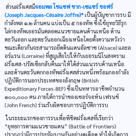
ส่วนฝรั่งเศสมี
จอมพล โชแซฟ ชาก-เซแซร์ ชอฟร์
(Joseph Jacques-Césaire Joffre)*
เป็นผู้บัญชาการรบ มี
กำลังพล ๑.๒ ล้านคน แบ่งเป็น ๕ กองทัพ ซึ่งใช้ยุทธวิธีรุก
ไล่กองทัพเยอรมันตลอดแนวชายแดนด้านเหนือ ด้าน
ตะวันออก และตะวันออกเฉียงเหนือโดยตั้งความหวังว่า
ขณะเดียวกันจะสามารถยึดดินแดนอัลซาซ (Alsace) และล
อร์แรน (Lorraine) ที่สูญเสียไปให้กับเยอรมนีโนสงคราม
ฝรั่งเศส-ปรัสเซียกลับคืนมาให้ได้ส่วนแนวรบด้านเหนือ
และด้านตะวันตกกองทัพฝรั่งเศสส่วนหนึ่งพร้อมกองกำลัง
ปฏิบัติการนอกประเทศของอังกฤษ (British
Expeditionary Forces-BEF) ซึ่งเป็นทหารอาชีพจำนวน
๑๐๐,๐๐๐ คน ภายใต้การนำของเซอร์จอห์น เฟรนช์
(John French) ร่วมรับผิดชอบการปฏิบัติการรบ
ในระยะแรกของการรบเพื่อพิชิตฝรั่งเศสที่เรียกว่า
“ยุทธการตามแนวชายแดน” (Battle of Frontiers)
ปรากฏว่ามีการประจัญบานกันอย่างดุเดือด ทำให้เกิดการ