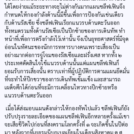
ได้โดยง่ายแม้ระยะทางจะไม่ต่างกันมากแผนชลีฟเฟินจึง
กำหนดให้กองกำลังด้านนี้มีขึ้นเพื่อการป้องกันเช่นเดียว
กับด้านรัสเซีย ซึ่งชลีฟเฟินเรียกแนวรบด้านตะวันออก
ทั้งหมดรวมทั้งด้านรัสเซียเป็นปีกซ้ายของการเดินทัพ ทำ
หน้าที่เพื่อการตรึงกำลังไว้เห่านั้น จึงเป็นยุทธศาสตร์ที่มีจุด
อ่อนในทัศนะของนักการทหารบางคนเพราะเสี่ยงเป็น
อย่างมากต่อการจู่โจมของรัสเซียและฝรั่งเศส หากทั้ง ๒
ประเทศตัดสินใจใช้แนวรบด้านนั้นแต่แผนชลีฟเฟินก็
ยอมรับการเสี่ยงนั้น ตราบเท่าที่ผู้ปฏิบัติการตามแผนยึดมั่น
ที่จะทำให้ปีกขวาของการเดินทัพเข้มแข็ง และสามารถ
เผด็จศึกได้ก่อนที่จะมีการเคลื่อนไหวทางปีกซ้ายหรือ
แนวรบด้านตะวันออก
เมื่อได้ส่งมอบแผนดังกล่าวให้กองทัพไปแล้ว ชลีฟเฟินก็ยัง
ปรับปรุงรายละเอียดของแผนชลีฟเฟินอีกหลายครั้งแม้เขา
จะเสียชีวิตไปก่อนที่สงครามโลกครั้งที่ ๑ จะเกิดขึ้นในปีต่อ
มา หลังจากที่เยอรมนีบุกเบลเยียมในเดือนสิงหาคม ค.ศ.