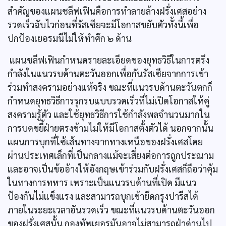
สำคัญของแผนชลีฟเฟินคือการทำลายล้างฝรั่งเศสอย่าง
รวดเร็วฉับไวก่อนที่รัสเซียจะมีโอกาสขยับตัวทั้งนี้เพื่อ
ปกป้องเยอรมนีไม่ให้ทำศึก ๒ ด้าน
แผนชลีฟเฟินกำหนดรายละเอียดของยุทธวิธีในการตรึง
กำลังในแนวรบด้านตะวันออกเพื่อกันรัสเซียจากการเข้า
ร่วมทำสงครามอย่างแท้จริง ขณะที่แนวรบด้านตะวันตกก็
กำหนดยุทธวิธีการรุกรบแบบรวดเร็วที่ไม่เปิดโอกาสให้คู่
สงครามรู้ตัว และใช้ยุทธวิธีการใช้กำลังพลจำนวนมากใน
การบดขยี้ฝ่ายตรงข้ามไม่ให้มีโอกาสตั้งตัวได้ นอกจากนั้น
แผนการบุกที่ใซ้เส้นทางจากทางเหนือของฝรั่งเศสโดย
ผ่านประเทศเล็กที่เป็นกลางแม้จะเสี่ยงต่อการถูกประณาม
และอาจเป็นข้ออ้างให้อังกฤษเข้าร่วมกับฝรั่งเศสก็ถือว่าคุ้ม
ในทางการทหาร เพราะเป็นแนวรบด้านที่เปิด มีแนว
ป้องกันไม่แข็งแรง และสามารถบุกเข้ายึดกรุงปารีสได้
ภายในระยะเวลาอันรวดเร็ว ขณะที่แนวรบด้านตะวันออก
ของฝรั่งเศสนั้น กองทัพเยอรมันอาจไม่สามารถฝ่าด่านไป