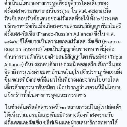
ดำเนินนโยบายทางการทูตที่จะยุติการโดดเดี่ยวของ
ฝรั่งเศส ความพยายามนี้บรรลุผล ใน ค.ศ. ๑๘๙๑ เมื่อ
รัสเซียตอบรับข้อเสนอของฝรั่งเศสที่จะให้ทั้ง ๒ ประเทศ
ปรึกษาหารือกันเมื่อเกิดสงครามตามสนธิสัญญาพันธไมตรี
ฝรั่งเศส-รัสเซีย (Franco-Russian Alliance) ซึ่งใน ค.ศ.
๑๘๙๔ ก็ได้ขยายเป็นความตกลงฝรั่งเศส-รัสเซีย (Franco-
Russian Entente) โดยเป็นสัญญาลับทางทหารที่มุ่งต่อ
ต้านการรวมตัวกันของฝ่ายสนธิสัญญาไตรพันธมิตร (Triple
Alliance) อันประกอบด้วย เยอรมนี ออสเตรีย-ฮังการี และ
อิตาลี การแบ่งค่ายมหาอำนาจในยุโรปจึงปรากฏชัดเจนยิ่ง
ขึ้น ขณะที่อังกฤษก็มีแนวโน้มที่อาจผละจากนโยบายโดด
เดี่ยวด้วยการหาพันธมิตร เมื่อปรากฏว่าเยอรมนีมีนโยบาย
แข็งกร้าวทั้งในทางการทูตและการทหาร
ในช่วงต้นคริสต์ศตวรรษที่ ๒๐ สถานการณ์ในยุโรปส่อเค้า
ให้เห็นว่าเยอรมนีและพันธมิตรอาจต้องทำสงครามกับ
ฝรั่งเศสและรัสเซีย ชลีฟเฟินและฝ่ายเสนาธิการทหารได้