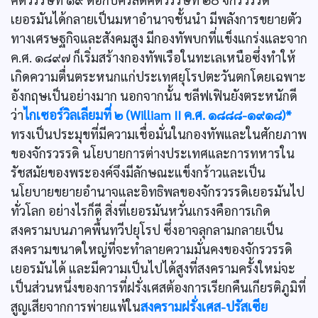
เยอรมันได้กลายเป็นมหาอำนาจชั้นนำ มีพลังการขยายตัว
ทางเศรษฐกิจและสังคมสูง มีกองทัพบกที่แข็งแกร่งและจาก
ค.ศ. ๑๘๙๗ ก็เริ่มสร้างกองทัพเรือในทะเลเหนือซึ่งทำให้
เกิดความตื่นตระหนกแก่ประเทศยุโรปตะวันตกโดยเฉพาะ
อังกฤษเป็นอย่างมาก นอกจากนั้น ชลีฟเฟินยังตระหนักดี
ว่า
ไกเซอร์วิลเลียมที่ ๒ (William II ค.ศ. ๑๘๘๘-๑๙๑๘)*
ทรงเป็นประมุขที่มีความเชื่อมั่นในกองทัพและในศักยภาพ
ของจักรวรรดิ นโยบายการต่างประเทศและการทหารใน
รัชสมัยของพระองค์จึงมีลักษณะแข็งกร้าวและเป็น
นโยบายขยายอำนาจและอิทธิพลของจักรวรรดิเยอรมันไป
ทั่วโลก อย่างไรก็ดี สิ่งที่เยอรมันหวั่นเกรงคือการเกิด
สงครามบนภาคพื้นทวีปยุโรป ซึ่งอาจลุกลามกลายเป็น
สงครามขนาดใหญ่ที่จะทำลายความมั่นคงของจักรวรรดิ
เยอรมันได้ และมีความเป็นไปได้สูงที่สงครามครั้งใหม่จะ
เป็นส่วนหนึ่งของการที่ฝรั่งเศสต้องการเรียกคืนเกียรติภูมิที่
สูญเสียจากการพ่ายแพ้ใน
สงครามฝรั่งเศส-ปรัสเซีย