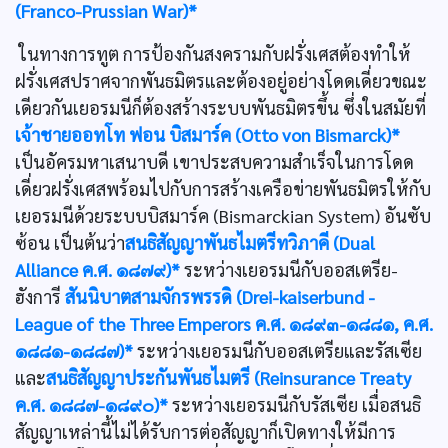
(Franco-Prussian War)*
ในทางการทูต การป้องกันสงครามกับฝรั่งเศสต้องทำให้
ฝรั่งเศสปราศจากพันธมิตรและต้องอยู่อย่างโดดเดี่ยวขณะ
เดียวกันเยอรมนีก็ต้องสร้างระบบพันธมิตรขึ้น ซึ่งในสมัยที่
เจ้าชายออทโท ฟอน บิสมาร์ค (Otto von Bismarck)*
เป็นอัครมหาเสนาบดี เขาประสบความสำเร็จในการโดด
เดี่ยวฝรั่งเศสพร้อมไปกับการสร้างเครือข่ายพันธมิตรให้กับ
เยอรมนีด้วยระบบบิสมาร์ค (Bismarckian System) อันซับ
ซ้อน เป็นต้นว่า
สนธิสัญญาพันธไมตรีทวิภาคี (Dual
Alliance ค.ศ. ๑๘๗๙)*
ระหว่างเยอรมนีกับออสเตรีย-
ฮังการี
สันนิบาตสามจักรพรรดิ (Drei-kaiserbund -
League of the Three Emperors ค.ศ. ๑๘๙๓-๑๘๘๑, ค.ศ.
๑๘๘๑-๑๘๘๗)*
ระหว่างเยอรมนีกับออสเตรียและรัสเซีย
และ
สนธิสัญญาประกันพันธไมตรี (Reinsurance Treaty
ค.ศ. ๑๘๘๗-๑๘๙๐)*
ระหว่างเยอรมนีกับรัสเซีย เมื่อสนธิ
สัญญาเหล่านี้ไม่ได้รับการต่อสัญญาก็เปิดทางให้มีการ