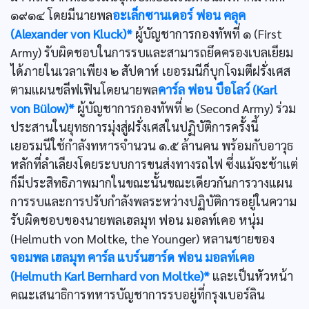
๑๙๑๔ โดยมีนายพล
อะเล็กซานเดอร์ ฟอน คลุค
(Alexander von Kluck)*
ผู้บัญชาการกองทัพที่ ๑ (First
Army) รับผิดชอบในการรบและสามารถยึดครองเบลเยียม
ได้ภายในเวลาเพียง ๒ สัปดาห์ เยอรมนีก็บุกโจมตีฝรั่งเศส
ตามแผนชลีฟเฟินโดยนายพล
คาร์ล ฟอน บือโลว์ (Karl
von Bülow)*
ผู้บัญชาการกองทัพที่ ๒ (Second Army) ร่วม
ประสานในยุทธการมุ่งสู่ฝรั่งเศสในปฏิบัติการครั้งนี้
เยอรมนีใช้กำลังทหารจำนวน ๑.๕ ล้านคน พร้อมกับอาวุธ
หลักที่ลำเลียงโดยระบบการขนส่งทางรถไฟ ซึ่งแม้จะช้าแต่
ก็มีประสิทธิภาพมากในขณะนั้นขณะเดียวกันการวางแผน
การรบและการปรับกำลังพลระหว่างปฏิบัติการอยู่ในความ
รับผิดชอบของนายพลเฮลมุท ฟอน มอลท์เคอ หนุ่ม
(Helmuth von Moltke, the Younger) หลานชายของ
จอมพล เฮลมุท คาร์ล แบร์นฮาร์ด ฟอน มอลท์เคอ
(Helmuth Karl Bernhard von Moltke)*
และเป็นหัวหน้า
คณะเสนาธิการทหารบัญชาการรบอยู่ที่กรุงเบอร์ลิน