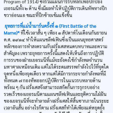
Program of 1914) ซึ่งรวมแผนการรบหลักเพื่อปกป้อง
เยอรมนีทั้ง ๒ ด้าน ซึ่งมีผลทำให้ปฏิบัติการเดินทัพทางปีก
ขวาอ่อนแอ ขณะที่ปีกซ้ายเข้มแข็งขึ้น
ยุทธการที่แม่นํ้ามาร์นครั้งที่ ๑ (First Battle of the
Marne)*
ที่ใช้เวลาสั้น ๆ เพียง ๑ สัปดาห์โนเดือนกันยายน
ค.ศ. ๑๙๑๔ ทำให้แผนชลีฟเฟินซึ่งเป็นแผนยุทธศาสตร์
หลักของการทำสงครามกับฝรั่งเศสหมดบทบาทและความ
สำคัญลง เพราะยุทธการครั้งนี้แสดงให้เห็นถึงการปฏิบัติ
การรบของฝ่ายเยอรมนีที่แม้จะยังคงใช้กำลังพลจำนวน
มหาศาลเหมือนเดิม แต่ไม่ได้ระดมสรรพกำลังไปไว้ที่จุดใด
จุดหนึ่งเพียงจุดเดียว หากแต่ได้มีการกระจายกำลังพลที่มี
ทั้งหมด ๗ กองทัพออกปฏิบัติการในแนวรบหลายด้าน
พร้อม ๆ กัน ฝรั่งเศสจึงสามารถสกัดกั้นการรุกรบอย่าง
รวดเร็วของเยอรมนีตามแผนชลีฟเฟินและยุติความใฝ่ฝัน
ของเยอรมนีที่จะทำลายล้างฝรั่งเศสให้สิ้นซากภายในระยะ
เวลาอันสั้น อย่างไรก็ตาม ฝรั่งเศสก็ทำได้เพียงแต่หยุดยั้ง