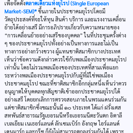
เพื่อจัดตั้ง
ตลาดเดียวแห่งยุโรป (Single European
Market-SEM)*
ขึ้นภายในประชาคมยุโรปโดยมี
วัตถุประสงค์ที่จะให้ทุน สินค้า บริการ และแรงงานเคลื่อน
ย้ายได้อย่างเสรี มีการอภิปรายเกี่ยวกับความหมายของ
“การเคลื่อนย้ายอย่างเสรีของบุคคล” ในที่ประชุมครั้งต่าง
ๆ ของประชาคมยุโรปทั้งอย่างเป็นทางการและไม่เป็น
ทางการอย่างกว้างขวาง ผู้แทนชาติสมาชิกบางประเทศ
เห็นว่าข้อความดังกล่าวควรใช้กับพลเมืองประชาคมยุโรป
เท่านั้น โดยไม่รวมพลเมืองของประเทศที่สามเพื่อแยก
ระหว่างพลเมืองประชาคมยุโรปกับผู้ที่มิใช่พลเมือง
ประชาคมยุโรป ขณะที่ชาติสมาชิกอีกกลุ่มหนึ่งเห็นว่าควร
อนุญาตให้บุคคลทุกสัญชาติเข้าออกประชาคมยุโรปได้
อย่างเสรี โดยยกเลิกการตรวจสอบภายในพรมแดนร่วมกัน
แต่ชาติสมาชิกซึ่งขณะนั้นมี ๑๐ ประเทศ ได้แก่ ฝรั่งเศส
สหพันธ์สาธารณรัฐเยอรมนีหรือเยอรมนีตะวันตก อิตาลี
เบลเยียม เนเธอร์แลนด์ ลักเซมเบิร์ก อังกฤษ ไอร์แลนด์
เดนมาร์ก และกรีซ ก็ยังไม่สามารถตกลงร่วมกันได้ เพราะ