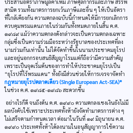
ประสานอัตราภาษีมูลค่าเพิ่ม ภาษีศุลกากรและภาษี สรรพ
สามิต รวมทั้งมาตรการยกเว้นภาษีและอื่น ๆ ให้เป็นอัตรา
ที่ใกล้เคียงกัน ความตกลงฉบับนี้กำหนดให้มีการยกเลิกการ
ควบคุมพรมแดนภายในร่วมกันทั้งหมดภายในสิ้น ค.ศ.
๑๙๘๙ แม้ว่าความตกลงดังกล่าวจะเป็นความตกลงเฉพาะ
กลุ่มซึ่งเป็นความร่วมมือระหว่างรัฐบาลของประเทศที่ลง
นามร่วมกันเท่านั้น ไม่ได้จัดทำขึ้นในนามประชาคมยุโรป
และอยู่นอกกรอบสนธิสัญญาโรมแต่ก็ถือว่ามีความสำคัญ
เพราะเป็นจุดเริ่มต้นของการทำให้ประชาคมยุโรปเป็น
“ยุโรปที่ไร้พรมแดน” ทั้งยังมีส่วนช่วยให้การเจรจาจัดทำ
กฎหมายยุโรปตลาดเดียว (Single European Act-SEA)*
ในช่วง ค.ศ. ๑๙๘๕-๑๙๘๖ สะดวกขึ้น
อย่างไรก็ดี จนถึงต้น ค.ศ. ๑๙๙๐ ความตกลงเชงเงินยังไม่มี
ผลบังคับใช้เพราะประเทศทั้งห้ายังจัดทำมาตรการต่าง ๆ
ไม่เสร็จตามกำหนดเวลา ต่อมาในวันที่ ๑๙ มิถุนายน ค.ศ.
๑๙๙๐ ประเทศทั้งห้าได้ลงนามในอนุสัญญาการใช้ความ