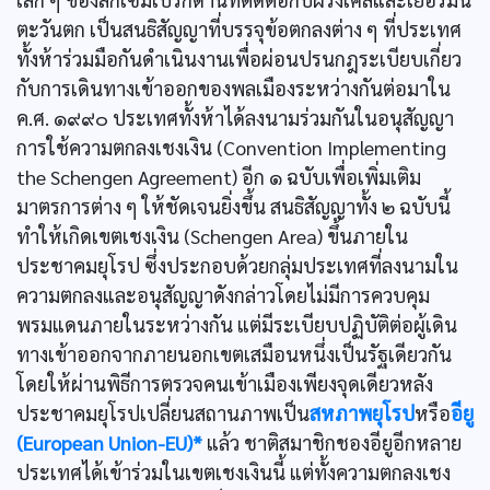
ตะวันตก เป็นสนธิสัญญาที่บรรจุข้อตกลงต่าง ๆ ที่ประเทศ
ทั้งห้าร่วมมือกันดำเนินงานเพื่อผ่อนปรนกฎระเบียบเกี่ยว
กับการเดินทางเข้าออกของพลเมืองระหว่างกันต่อมาใน
ค.ศ. ๑๙๙๐ ประเทศทั้งห้าได้ลงนามร่วมกันในอนุสัญญา
การใช้ความตกลงเชงเงิน (Convention Implementing
the Schengen Agreement) อีก ๑ ฉบับเพื่อเพิ่มเติม
มาตรการต่าง ๆ ให้ชัดเจนยิ่งขึ้น สนธิสัญญาทั้ง ๒ ฉบับนี้
ทำให้เกิดเขตเชงเงิน (Schengen Area) ขึ้นภายใน
ประชาคมยุโรป ซึ่งประกอบด้วยกลุ่มประเทศที่ลงนามใน
ความตกลงและอนุสัญญาดังกล่าวโดยไม่มีการควบคุม
พรมแดนภายในระหว่างกัน แต่มีระเบียบปฏิบัติต่อผู้เดิน
ทางเข้าออกจากภายนอกเขตเสมือนหนึ่งเป็นรัฐเดียวกัน
โดยให้ผ่านพิธีการตรวจคนเข้าเมืองเพียงจุดเดียวหลัง
ประชาคมยุโรปเปลี่ยนสถานภาพเป็น
สหภาพยุโรป
หรือ
อียู
(European Union-EU)*
แล้ว ชาติสมาชิกชองอียูอีกหลาย
ประเทศได้เข้าร่วมในเขตเชงเงินนี้ แต่ทั้งความตกลงเชง