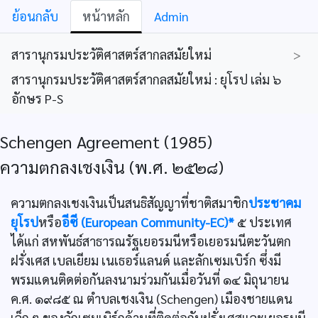
ย้อนกลับ
หน้าหลัก
Admin
สารานุกรมประวัติศาสตร์สากลสมัยใหม่
>
สารานุกรมประวัติศาสตร์สากลสมัยใหม่ : ยุโรป เล่ม ๖
อักษร P-S
Schengen Agreement (1985)
ความตกลงเชงเงิน (พ.ศ. ๒๕๒๘)
ความตกลงเชงเงินเป็นสนธิสัญญาที่ชาติสมาชิก
ประชาคม
ยุโรป
หรือ
อีซี (European Community-EC)*
๕ ประเทศ
ได้แก่ สหพันธ์สาธารณรัฐเยอรมนีหรือเยอรมนีตะวันตก
ฝรั่งเศส เบลเยียม เนเธอร์แลนด์ และลักเซมเบิร์ก ซึ่งมี
พรมแดนติดต่อกันลงนามร่วมกันเมื่อวันที่ ๑๔ มิถุนายน
ค.ศ. ๑๙๘๕ ณ ตำบลเชงเงิน (Schengen) เมืองชายแดน
เล็ก ๆ ของลักเซมเบิร์กด้านที่ติดต่อกับฝรั่งเศสและเยอรมนี