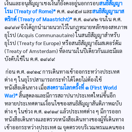
เงินและอนุสัญญาเชงเงินก็ยังคงอยู่นอกกรอบ
สนธิสัญญา
โรม (Treaty of Rome)*
ค.ศ. ๑๙๕๗ และ
สนธิสัญญามาส
ตริกต์ (Treaty of Maastricht)*
ค.ศ. ๑๙๙๒ จนใน ค.ศ.
๑๙๙๗ จึงได้ถูกนำมาผนวกไว้ในกฎหมายหลักของสหภาพ
ยุโรป (Acquis Communautaire) ในสนธิสัญญาสำหรับ
ยุโรป (Treaty for Europe) หรือสนธิสัญญาอัมสเตอร์ดัม
(Treaty of Amsterdam) ที่ลงนามในปีเดียวกันและมีผล
บังคับใช้ใน ค.ศ. ๑๙๙๙
ก่อน ค.ศ. ๑๙๑๔ การเดินทางเข้าออกระหว่างประเทศ
ต่าง ๆ ในยุโรปสามารถกระทำได้โดยไม่ต้องใช้
หนังสือเดินทาง เมื่อ
สงครามโลกครั้งที่ ๑ (First World
War)*
สิ้นสุดลงและมีการสถาปนาประเทศใหม่ขึ้นอีก
หลายประเทศตามเงื่อนไขของสนธิสัญญาสันติภาพฉบับ
ต่าง ๆ ในช่วง ค.ศ. ๑๙๑๙ แล้วประเทศต่าง ๆ มีการออก
หนังสือเดินทางและตรวจหนังสือเดินทางของผู้ที่เดินทาง
เข้าออกระหว่างประเทศ ณ จุดตรวจบริเวณพรมแดนของ