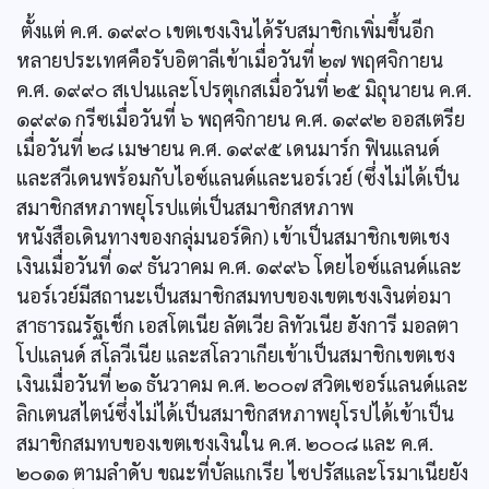
ตั้งแต่ ค.ศ. ๑๙๙๐ เขตเชงเงินได้รับสมาชิกเพิ่มขึ้นอีก
หลายประเทศคือรับอิตาลีเข้าเมื่อวันที่ ๒๗ พฤศจิกายน
ค.ศ. ๑๙๙๐ สเปนและโปรตุเกสเมื่อวันที่ ๒๕ มิถุนายน ค.ศ.
๑๙๙๑ กรีซเมื่อวันที่ ๖ พฤศจิกายน ค.ศ. ๑๙๙๒ ออสเตรีย
เมื่อวันที่ ๒๘ เมษายน ค.ศ. ๑๙๙๕ เดนมาร์ก ฟินแลนด์
และสวีเดนพร้อมกับไอซ์แลนด์และนอร์เวย์ (ซึ่งไม่ได้เป็น
สมาชิกสหภาพยุโรปแต่เป็นสมาชิกสหภาพ
หนังสือเดินทางของกลุ่มนอร์ดิก) เข้าเป็นสมาชิกเขตเชง
เงินเมื่อวันที่ ๑๙ ธันวาคม ค.ศ. ๑๙๙๖ โดยไอซ์แลนด์และ
นอร์เวย์มีสถานะเป็นสมาชิกสมทบของเขตเชงเงินต่อมา
สาธารณรัฐเช็ก เอสโตเนีย ลัตเวีย ลิทัวเนีย ฮังการี มอลตา
โปแลนด์ สโลวีเนีย และสโลวาเกียเข้าเป็นสมาชิกเขตเชง
เงินเมื่อวันที่ ๒๑ ธันวาคม ค.ศ. ๒๐๐๗ สวิตเซอร์แลนด์และ
ลิกเตนสไตน์ซึ่งไม่ได้เป็นสมาชิกสหภาพยุโรปได้เข้าเป็น
สมาชิกสมทบของเขตเชงเงินใน ค.ศ. ๒๐๐๘ และ ค.ศ.
๒๐๑๑ ตามลำดับ ขณะที่บัลแกเรีย ไซปรัสและโรมาเนียยัง