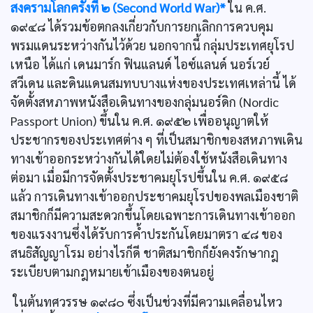
สงครามโลกครั้งที่ ๒ (Second World War)*
ใน ค.ศ.
๑๙๔๘ ได้รวมข้อตกลงเกี่ยวกับการยกเลิกการควบคุม
พรมแดนระหว่างกันไว้ด้วย นอกจากนี้ กลุ่มประเทศยุโรป
เหนือ ได้แก่ เดนมาร์ก ฟินแลนด์ ไอซ์แลนด์ นอร์เวย์
สวีเดน และดินแดนสมทบบางแห่งของประเทศเหล่านี้ ได้
จัดตั้งสหภาพหนังสือเดินทางของกลุ่มนอร์ดิก (Nordic
Passport Union) ขึ้นใน ค.ศ. ๑๙๕๒ เพื่ออนุญาตให้
ประชากรของประเทศต่าง ๆ ที่เป็นสมาชิกของสหภาพเดิน
ทางเข้าออกระหว่างกันได้ใดยไม่ต้องใช้หนังสือเดินทาง
ต่อมา เมื่อมีการจัดตั้งประชาคมยุโรปขึ้นใน ค.ศ. ๑๙๕๘
แล้ว การเดินทางเข้าออกประชาคมยุโรปของพลเมืองชาติ
สมาชิกก็มีความสะดวกขึ้นโดยเฉพาะการเดินทางเข้าออก
ของแรงงานซึ่งได้รับการคํ้าประกันโดยมาตรา ๔๘ ของ
สนธิสัญญาโรม อย่างไรก็ดี ชาติสมาชิกก็ยังคงรักษากฎ
ระเบียบตามกฎหมายเข้าเมืองของตนอยู่
ในต้นทศวรรษ ๑๙๘๐ ซึ่งเป็นช่วงที่มีความเคลื่อนไหว