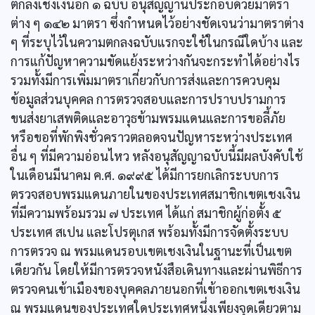
ตกลงเชงเงินอีก ๑ ฉบับ อนุสัญญานี่ประกอบด้วยมาตรา
ต่าง ๆ ๑๔๒ มาตรา ซึ่งกำหนดไว้อย่างชัดเจนว่ามาตราต่าง
ๆ ที่ระบุไว้ในความตกลงฉบับแรกจะใช้ในกรณีใดบ้าง และ
การแก้ปัญหาความขัดแย้งระหว่างกันจะกระทำได้อย่างไร
รวมทั้งมีการเพิ่มมาตราเกี่ยวกับการส่งและการควบคุม
ข้อมูลส่วนบุคคล การตรวจสอบและการปราบปรามการ
ขนส่งยาเสพติดและอาวุธข้ามพรมแดนและการขอลี้ภัย
หรือขอที่พักพิงชั่วคราวตลอดจนปัญหาระหว่างประเทศ
อื่น ๆ ที่มีความอ่อนไหว หลังอนุสัญญาฉบับนี้มีผลบังคับใช้
ในเดือนมีนาคม ค.ศ. ๑๙๙๕ ได้มีการยกเลิกระบบการ
ตรวจสอบพรมแดนภายในของประเทศสมาชิกเขตเชงเงิน
ที่มีความพร้อมรวม ๗ ประเทศ ได้แก่ สมาชิกผู้ก่อตั้ง ๕
ประเทศ สเปน และโปรตุเกส พร้อมทั้งมีการจัดตั้งระบบ
การตรวจ ณ พรมแดนรอบเขตเชงเงินในฐานะที่เป็นเขต
เดียวกัน โดยให้มีการตรวจหนังสือเดินทางและผ่านพิธีการ
ตรวจคนเข้าเมืองของบุคคลภายนอกที่เข้าออกเขตเชงเงิน
ณ พรมแดนของประเทศใดประเทศหนึ่งเพียงจุดเดียวตาม