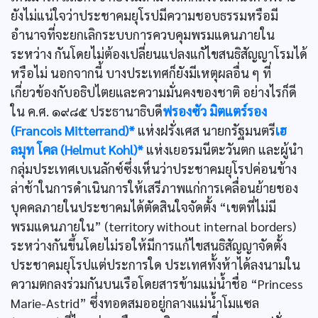
ยังไม่แน่ใจว่าประชาคมยุโรปมีความชอบธรรมหรือมี
อำนาจที่จะยกเลิกระบบการควบคุมพรมแดนภายใน
ระหว่าง กันโดยไม่ต้องเปลี่ยนแปลงแกัไขสนธิสัญญาโรมได้
หรือไม่ นอกจากนี้ บางประเทศก็ยังมีเหตุผลอื่น ๆ ที่
เกี่ยวข้องกับอธิปไตยและความมั่นคงของชาติ อย่างไรก็ดี
ใน ค.ศ. ๑๙๘๕ ประธานาธิบดี
ฟรองซัว มิตแตร์รอง
(Francois Mitterrand)*
แห่งฝรั่งเศส นายกรัฐมนตรี
เฮ
ลมุท โคล (Helmut Kohl)*
แห่งเยอรมนีตะวันตก และผู้นำ
กลุ่มประเทศเบเนลักซ์ซึ่งเห็นว่าประชาคมยุโรปค่อนข้าง
ล่าช้าในการดำเนินการให้เสรีภาพแก่การเคลื่อนย้ายชอง
บุคคลภายในประชาคมได้ตัดสินใจจัดตั้ง “เขตที่ไม่มี
พรมแดนภายใน” (territory without internal borders)
ระหว่างกันขึ้นโดยไม่รอให้มีการแก้ไขสนธิสัญญาจัดตั้ง
ประชาคมยุโรปแต่ประการใด ประเทศทั้งห้าได้ลงนามใน
ความตกลงร่วมกันบนเรือโดยสารข้ามแม่นํ้าชื่อ “Princess
Marie-Astrid” ซึ่งทอดสมออยู่กลางแม่นํ้าโมแซล