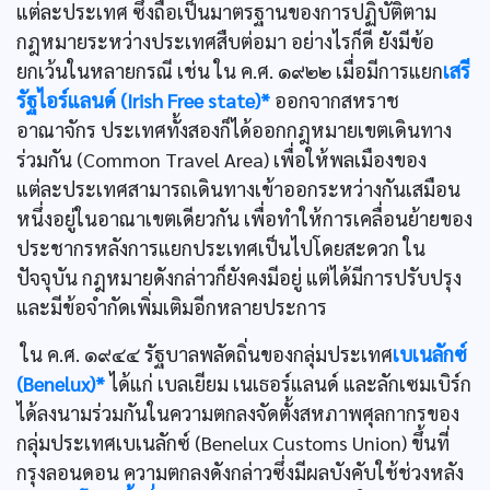
แต่ละประเทศ ซึ่งถือเป็นมาตรฐานของการปฏิบัติตาม
กฎหมายระหว่างประเทศสืบต่อมา อย่างไรก็ดี ยังมีข้อ
ยกเว้นในหลายกรณี เช่น ใน ค.ศ. ๑๙๒๒ เมื่อมีการแยก
เสรี
รัฐไอร์แลนด์ (Irish Free state)*
ออกจากสหราช
อาณาจักร ประเทศทั้งสองก็ได้ออกกฎหมายเขตเดินทาง
ร่วมกัน (Common Travel Area) เพื่อให้พลเมืองของ
แต่ละประเทศสามารถเดินทางเข้าออกระหว่างกันเสมือน
หนึ่งอยู่ในอาณาเขตเดียวกัน เพื่อทำให้การเคลื่อนย้ายของ
ประชากรหลังการแยกประเทศเป็นไปโดยสะดวก ใน
ปัจจุบัน กฎหมายดังกล่าวก็ยังคงมีอยู่ แต่ได้มีการปรับปรุง
และมีข้อจำกัดเพิ่มเติมอีกหลายประการ
ใน ค.ศ. ๑๙๔๔ รัฐบาลพลัดถิ่นของกลุ่มประเทศ
เบเนลักซ์
(Benelux)*
ได้แก่ เบลเยียม เนเธอร์แลนด์ และลักเซมเบิร์ก
ได้ลงนามร่วมกันในความตกลงจัดตั้งสหภาพศุลกากรของ
กลุ่มประเทศเบเนลักซ์ (Benelux Customs Union) ขึ้นที่
กรุงลอนดอน ความตกลงดังกล่าวซึ่งมีผลบังคับใช้ช่วงหลัง