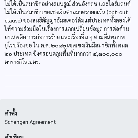
ไม่ได้เป็นสมาชิกอย่างสมบรูณ์ ส่วนอังกฤษ และไอร์แลนด์
ไม่ได้เป็นสมาชิกเขตเชงเงินตามมาตรายกเว้น (opt-out
clause) ของสนธิสัญญาอัมสเตอร์ดัมแต่ประเทศทั้งสองได้
ให้ความร่วมมือในเรื่องการแลกเปลี่ยนข้อมูล การต่อต้าน
ยาเสพติด การก่อการร้าย และเรื่องอื่น ๆ ตามที่สหภาพ
ยุโรปร้องขอ ใน ค.ศ. ๒๐๑๒ เขตเชงเงินมีสมาชิกทั้งหมด
๒๖ ประเทศ ซึ่งครอบคลุมพื้นที่มากกว่า ๔,๓๐๐,๐๐๐
ตารางกิโลเมตร.
คำตั้ง
Schengen Agreement
คำเทียบ