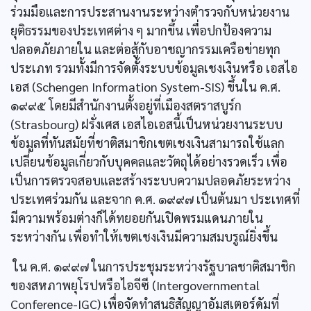
ร่วมมือและการประสานงานระหว่างตำรวจกับหน่วยงาน
ยุติธรรมของประเทศต่าง ๆ มากขึ้น เพื่อปกป้องความ
ปลอดภัยภายใน และต่อสู้กับอาชญากรรมเครือข่ายทุก
ประเภท รวมทั้งมีการจัดตั้งระบบข้อมูลเชงเงินหรือ เอสไอ
เอส (Schengen Information System-SIS) ขึ้นใน ค.ศ.
๑๙๙๕ โดยมีสำนักงานตั้งอยู่ที่เมืองสตราสบูร์ก
(Strasbourg) ฝรั่งเศส เอสไอเอสนี้เป็นหน่วยงานระบบ
ข้อมูลที่ทันสมัยที่ชาติสมาชิกเขตเชงเงินสามารถใช้แลก
เปลี่ยนข้อมูลเกี่ยวกับบุคคลและวัตถุได้อย่างรวดเร็ว เพื่อ
เป็นการตรวจสอบและสร้างระบบความปลอดภัยระหว่าง
ประเทศร่วมกัน และจาก ค.ศ. ๑๙๙๗ เป็นต้นมา ประเทศที่
มีความพร้อมต่างก็ได้ทยอยกันเปิดพรมแดนภายใน
ระหว่างกัน เพื่อทำให้เขตเชงเงินมีความสมบรูณ์ยิ่งขึ้น
ใน ค.ศ. ๑๙๙๗ ในการประชุมระหว่างรัฐบาลชาติสมาชิก
ของสหภาพยุโรปหรือไอจีซี (Intergovernmental
Conference-IGC) เพื่อจัดทำสนธิสัญญาอัมสเตอร์ดัมที่