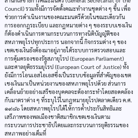
สำนักเลขาธิการคณะมนตรี (General Secretariat of the
Council) รวมทั้งมีการจัดตั้งคณะทำงานชุดต่าง ๆ ขึ้น เพื่อ
ช่วยการดำเนินงานของคณะมนตรีด้วยในขณะเดียวกัน
การออกกฎระเบียบ และกฎหมายต่าง ๆ ของระบบเชงเงิน
ก็ต้องดำเนินการตามกระบวนการทางนิติบัญญัติของ
สหภาพยุโรปทุกประการ นอกจากนี้ กิจกรรมต่าง ๆ ของ
เขตเชงเงินยังต้องมาอยู่ภายใต้ระบบการตรวจสอบและ
การคุ้มครองของรัฐสภายุโรป (European Parliament)
และศาลยุติธรรมยุโรป (European Court of Justice) ทั้ง
ยังมีการโอนเอสไอเอสซึ่งเป็นระบบข้อมูลที่สำคัญของเขต
เชงเงินมาเป็นหน่วยงานของสหภาพยุโรปด้วย ส่วนการ
เคลื่อนย้ายอย่างเสรีของบุคคลจะต้องกระทำโดยสอดคล้อง
กับมาตราต่าง ๆ ที่ระบุไว้ในกฎหมายยุโรปตลาดเดียว ค.ศ.
๑๙๘๖ โดยสหภาพยุโรปได้ให้การคํ้าประกันสิทธิและ
เสรีภาพของพลเมืองชาติสมาชิกเขตเชงเงินตาม
กระบวนการประชาธิปไตยและกระบวนการยุติธรรมของ
สหภาพอย่างเต็มที่