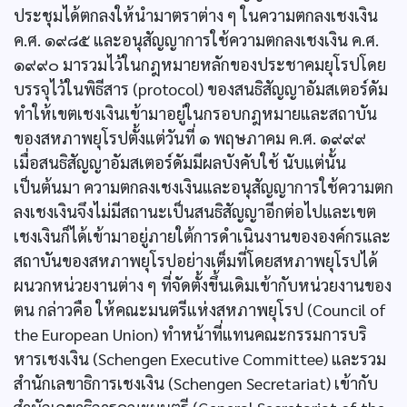
ประชุมได้ตกลงให้นำมาตราต่าง ๆ ในความตกลงเชงเงิน
ค.ศ. ๑๙๘๕ และอนุสัญญาการใช้ความตกลงเชงเงิน ค.ศ.
๑๙๙๐ มารวมไว้ในกฎหมายหลักของประชาคมยุโรปโดย
บรรจุไว้ในพิธีสาร (protocol) ของสนธิสัญญาอัมสเตอร์ดัม
ทำให้เขตเชงเงินเข้ามาอยู่ในกรอบกฎหมายและสถาบัน
ของสหภาพยุโรปตั้งแต่วันที่ ๑ พฤษภาคม ค.ศ. ๑๙๙๙
เมื่อสนธิสัญญาอัมสเตอร์ดัมมีผลบังคับใช้ นับแต่นั้น
เป็นต้นมา ความตกลงเชงเงินและอนุสัญญาการใช้ความตก
ลงเชงเงินจึงไม่มีสถานะเป็นสนธิสัญญาอีกต่อไปและเขต
เชงเงินก็ได้เข้ามาอยู่ภายใต้การดำเนินงานขององค์กรและ
สถาบันของสหภาพยุโรปอย่างเต็มที่โดยสหภาพยุโรปได้
ผนวกหน่วยงานต่าง ๆ ที่จัดตั้งขึ้นเดิมเข้ากับหน่วยงานของ
ตน กล่าวคือ ให้คณะมนตรีแห่งสหภาพยุโรป (Council of
the European Union) ทำหน้าที่แทนคณะกรรมการบริ
หารเชงเงิน (Schengen Executive Committee) และรวม
สำนักเลขาธิการเชงเงิน (Schengen Secretariat) เข้ากับ