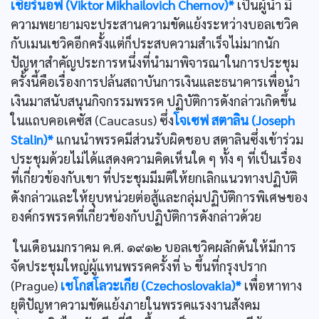
เชียร์นอฟ (Viktor Mikhailovich Chernov)*
เป็นผู้นำ มี
ความพยายามจะประสานความขัดแย้งระหว่างบอลเชวิค
กับเมนเชวิคอีกครั้งแต่ก็ประสบความสำเร็จไม่มากนัก
ปัญหาสำคัญประการหนึ่งที่นำมาพิจารณาในการประชุม
ครั้งนี้คือเรื่องการปล้นสถาบันการเงินและธนาคารเพื่อนำ
เงินมาสนับสนุนกิจกรรมพรรค ปฏิบัติการดังกล่าวเกิดขึ้น
ในแถบคอเคซัส (Caucasus) ซึ่ง
โจเซฟ สตาลิน (Joseph
Stalin)*
แกนนำพรรคมีส่วนรับผิดชอบ สตาลินซึ่งเข้าร่วม
ประชุมด้วยไม่ได้แสดงความคิดเห็นใด ๆ ทั้ง ๆ ที่เป็นเรื่อง
ที่เกี่ยวข้องกับเขา ที่ประชุมมีมติให้ยกเลิกแนวทางปฏิบัติ
ดังกล่าวและให้ยุบหน่วยต่อสู้และกลุ่มปฏิบัติการพิเศษของ
องค์กรพรรคที่เกี่ยวข้องกับปฏิบัติการดังกล่าวด้วย
ในเดือนมกราคม ค.ศ. ๑๙๑๒ บอลเชวิคผลักดันให้มีการ
จัดประชุมใหญ่ผู้แทนพรรคครั้งที่ ๖ ขึ้นที่กรุงปราก
(Prague)
เชโกสโลวะเกีย (Czechoslovakia)*
เพื่อหาทาง
ยุติปัญหาความขัดแย้งภายในพรรคแรงงานสังคม