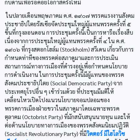
กบดานเพื่อรอคอยโอกาสครั้งใหม่
ในปลายเดือนพฤษภาคม ค.ศ. ๑๙๐๗ พรรคแรงงานสังคม
ประชาธิปไตยรัสเซียจัดประชุมใหญ่ผู้แทนพรรคครั้งที่ ๕
ขึ้นที่กรุงลอนดอน การประชุมครั้งนี้เป็นการหารือเรื่องสืบ
เนื่องจากการประชุมใหญ่ผู้แทนพรรคครั้งที่ ๔ ใน ค.ศ.
๑๙๐๖ ที่กรุงสตอกโฮล์ม (Stockholm) สวีเดน เกี่ยวกับการ
กำหนดท่าทีของพรรคต่อสภาดูมาและการประเมิน
สถานการณ์ทางการเมืองที่ดำรงอยู่เพื่อกำหนดนโยบาย
การดำเนินงาน ในการประชุมครั้งนี้มีผู้แทนของพรรค
สังคมประชาธิปไตย (Social Democratic Party) จาก
ประเทศยุโรปอื่น ๆ เข้าร่วมด้วย ที่ประชุมมีมติให้
เคลื่อนไหวเปิดโปงแนวนโยบายจอมปลอมของ
พรรคการเมืองฝ่ายขวาในสภาดูมาโดยเฉพาะพรรค
ตุลาคม (Octobrist Party) ที่มักสนับสนุนนายทุน และให้
ต่อต้านนโยบายทางการเมืองของพรรคสังคมนิยมปฏิวัติ
(Socialist Revolutionary Party) ที่มี
วิคตอร์ มีไฮโลวิช