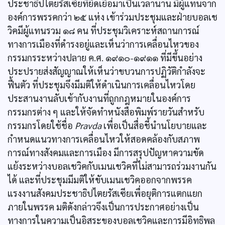
ประชาธิปไตยรัสเซียที่ยืดเยื้อมาเป็นเวลานาน มีผู้แทนจาก
องค์การพรรคกว่า ๒๕ แห่ง เข้าร่วมประชุมและฝ่ายบอลเช
วิคมีผู้แทนรวม ๑๘ คน ที่ประชุมวิเคราะห์สถานการณ์
ทางการเมืองที่ดำรงอยู่และเห็นว่าการเคลื่อนไหวของ
กรรมกรระหว่างปลาย ค.ศ. ๑๙๑๐-๑๙๑๑ ที่มีขึ้นอย่าง
ประปรายส่งสัญญาณให้เห็นว่าขบวนการปฏิวัติกำลังจะ
ฟื้นตัว ที่ประชุมจึงมีมติให้ดำเนินการเคลื่อนไหวโดย
ประสานงานลับเข้ากับงานที่ถูกกฎหมายในองค์การ
กรรมกรต่าง ๆ และให้จัดทำหนังสือพิมพ์รายวันสำหรับ
กรรมกรโดยใช้ชื่อ
Pravda
เพื่อเป็นสื่อชี้นำนโยบายและ
กำหนดแนวทางการเคลื่อนไหวให้สอดคล้องกับสภาพ
การณ์ทางสังคมและการเมือง มีการสรุปปัญหาความขัด
แย้งระหว่างบอลเชวิคกับเมนเชวิคที่ไม่สามารถร่วมงานกัน
ได้ และที่ประชุมมีมติให้ขับเมนเชวิคออกจากพรรค
แรงงานสังคมประชาธิปไตยรัสเซียเพื่อยุติการแตกแยก
ภายในพรรค มติดังกล่าวจึงเป็นการประกาศอย่างเป็น
ทางการในความเป็นอิสระของบอลเชวิคและการมีอิทธิพล