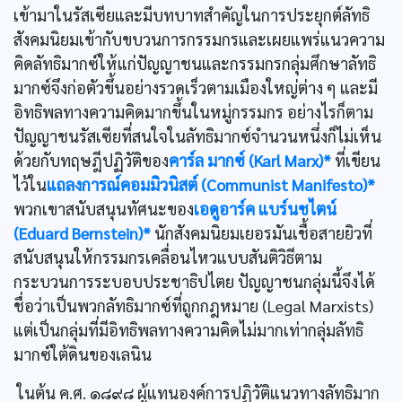
เข้ามาในรัสเซียและมีบทบาทสำคัญในการประยุกต์ลัทธิ
สังคมนิยมเข้ากับขบวนการกรรมกรและเผยแพร่แนวความ
คิดลัทธิมากซ์ให้แก่ปัญญาชนและกรรมกรกลุ่มศึกษาลัทธิ
มากซ์จึงก่อตัวขึ้นอย่างรวดเร็วตามเมืองใหญ่ต่าง ๆ และมี
อิทธิพลทางความคิดมากขึ้นในหมู่กรรมกร อย่างไรก็ตาม
ปัญญาชนรัสเซียที่สนใจในลัทธิมากซ์จำนวนหนึ่งก็ไม่เห็น
ด้วยกับทฤษฎีปฏิวัติของ
คาร์ล มากซ์ (Karl Marx)*
ที่เขียน
ไว้ใน
แถลงการณ์คอมมิวนิสต์ (Communist Manifesto)*
พวกเขาสนับสนุนทัศนะของ
เอดูอาร์ค แบร์นชไตน์
(Eduard Bernstein)*
นักสังคมนิยมเยอรมันเชื้อสายยิวที่
สนับสนุนให้กรรมกรเคลื่อนไหวแบบสันติวิธีตาม
กระบวนการระบอบประชาธิปไตย ปัญญาชนกลุ่มนี้จึงได้
ชื่อว่าเป็นพวกลัทธิมากซ์ที่ถูกกฎหมาย (Legal Marxists)
แต่เป็นกลุ่มที่มีอิทธิพลทางความคิดไม่มากเท่ากลุ่มลัทธิ
มากซ์ใต้ดินของเลนิน
ในต้น ค.ศ. ๑๘๙๘ ผู้แทนองค์การปฏิวัติแนวทางลัทธิมาก