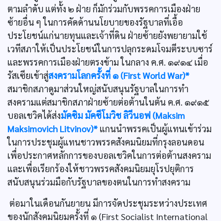
ตามลำดับ แต่ทั้ง ๒ ฝ่าย ก็มักร่วมกับพรรคการเมืองฝ่าย
ซ้ายอื่น ๆ ในการคัดด้านนโยบายของรัฐบาลที่เอื้อ
ประโยชน์แก่นายทุนและเจ้าที่ดิน ฝ่ายซ้ายยังพยายามใช้
เวทีสภาให้เป็นประโยชน์ในการปลุกระดมโจมตีระบบซาร์
และพรรคการเมืองฝ่ายตรงข้าม ในกลาง ค.ศ. ๑๙๑๔ เมื่อ
รัสเซียเข้าสู่
สงครามโลกครั้งที่ ๑ (First World War)*
สมาชิกสภาดูมาส่วนใหญ่สนับสนุนรัฐบาลในการทำ
สงครามแต่สมาชิกสภาฝ่ายซ้ายต่อต้านในต้น ค.ศ. ๑๙๑๕
บอลเชวิคได้ส่ง
มัคซิม มัคซีโมวิช ลิวีนอฟ (Maksim
Maksimovich Litvinov)*
แกนนำพรรคเป็นผู้แทนเข้าร่วม
ในการประชุมผู้แทนชาวพรรคสังคมนิยมที่กรุงลอนดอน
เพื่อประกาศหลักการของบอลเชวิคในการต่อต้านสงคราม
และเพื่อเรียกร้องให้ชาวพรรคสังคมนิยมยุโรปยุติการ
สนับสนุนร่วมมือกับรัฐบาลของตนในการทำสงคราม
ต่อมาในเดือนกันยายน มีการจัดประชุมระหว่างประเทศ
ของนักสังคมนิยมครั้งที่ ๑ (First Socialist International