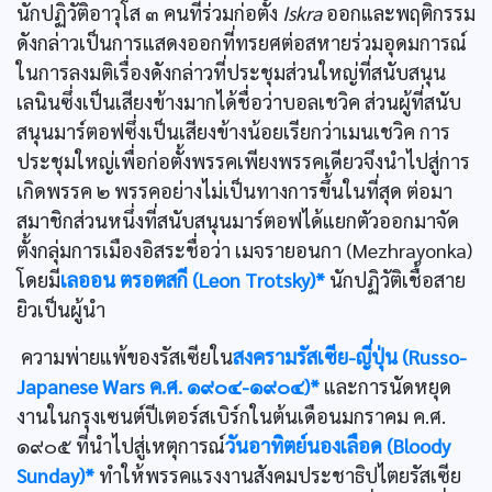
นักปฏิวัติอาวุโส ๓ คนที่ร่วมก่อตั้ง
Iskra
ออกและพฤติกรรม
ดังกล่าวเป็นการแสดงออกที่ทรยศต่อสหายร่วมอุดมการณ์
ในการลงมติเรื่องดังกล่าวที่ประชุมส่วนใหญ่ที่สนับสนุน
เลนินซึ่งเป็นเสียงข้างมากได้ชื่อว่าบอลเชวิค ส่วนผู้ที่สนับ
สนุนมาร์ตอฟซึ่งเป็นเสียงข้างน้อยเรียกว่าเมนเชวิค การ
ประชุมใหญ่เพื่อก่อตั้งพรรคเพียงพรรคเดียวจึงนำไปสู่การ
เกิดพรรค ๒ พรรคอย่างไม่เป็นทางการขึ้นในที่สุด ต่อมา
สมาชิกส่วนหนึ่งที่สนับสนุนมาร์ตอฟได้แยกตัวออกมาจัด
ตั้งกลุ่มการเมืองอิสระชื่อว่า เมจรายอนกา (Mezhrayonka)
โดยมี
เลออน ตรอตสกี (Leon Trotsky)*
นักปฏิวัติเชื้อสาย
ยิวเป็นผู้นำ
ความพ่ายแพ้ของรัสเซียใน
สงครามรัสเซีย-ญี่ปุ่น (Russo-
Japanese Wars ค.ศ. ๑๙๐๔-๑๙๐๔)*
และการนัดหยุด
งานในกรุงเซนต์ปีเตอร์สเบิร์กในต้นเดือนมกราคม ค.ศ.
๑๙๐๕ ที่นำไปสู่เหตุการณ์
วันอาทิตย์นองเลือด (Bloody
Sunday)*
ทำให้พรรคแรงงานสังคมประชาธิปไตยรัสเซีย