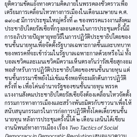
ยุติความขัดแย้งทางความคิดภายในพรรคลงชั่วคราวเพื่อ
เตรียมการเคลื่อนไหวทางการเมืองในเดือนเมษายน ค.ศ.
๑๙๐๕ มีการประชุมใหญ่ครั้งที่ ๓ ของพรรคแรงงานสังคม
ประชาธิปไตยรัสเซียที่กรุงลอนดอนในการประชุมครั้งนี้มี
การอภิปรายปัญหายุทธวิธีในการปฏิวัติประชาธิปไตยของ
ชนชั้นนายทุนเพื่อจัดตั้งรัฐบาลเฉพาะกาลขึ้นและบทบาท
ของพรรคที่จะเข้าร่วมในรัฐบาลเฉพาะกาลด้วยหรือไม่ ทั้ง
บอลเชวิคและเมนเชวิคมีความเห็นตรงกันว่ารัสเซียสุกงอม
พอสำหรับการปฏิวัติประชาธิปไตยของชนชั้นนายทุน แต่
ชนชั้นกรรมาชีพยังไม่เข้มแข็งพอที่จะผลักดันการปฏิวัติ
ครั้งที่ ๒ เพื่อโค่นอำนาจรัฐของชนชั้นนายทุน พรรค
แรงงานสังคมประชาธิปไตยรัสเซียจึงต้องเคลื่อนไหวจัดตั้ง
กรรมการทางการเมืองและสร้างพันธมิตรกับชาวนาเพื่อให้
สนับสนุนกรรมกรในการก่อการปฏิวัติทั้งโดดเดี่ยวชนชั้น
นายทุน หลังการประชุมครั้งนี้ได้ ๒ เดือน เลนินได้เขียน
งานนิพนธ์ทางการเมือง เรื่อง
Two Tactics of Social
Democracy in Democratic Revolution
เสนอแนวความ