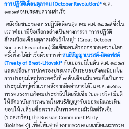
การปฏิวัติเดือนตุลาคม (October Revolution)*
ค.ศ.
๑๙๑๗ จนประสบความสำเร็จ
หลังชัยชนะของการปฏิวัติเดือนตุลาคม ค.ศ. ๑๙๑๗ ซึ่งใน
เวลาต่อมามีชื่อเรียกอย่างเป็นทางการว่า “การปฏิวัติ
สังคมนิยมเดือนตุลาคมอันยิ่งใหญ่” (Great October
Socialist Revolution) รัสเซียถอนตัวออกจากสงครามโลก
ครั้งที่ ๑ ได้สำเร็จด้วยการทำ
สนธิสัญญาเบรสต์-ลิตอฟสค์
(Treaty of Brest-Litovsk)*
กับเยอรมนีในต้น ค.ศ. ๑๙๑๘
และเปลี่ยนการปกครองประเทศเป็นระบอบสังคมนิยม ใน
การประชุมใหญ่พรรคครั้งที่ ๗ ต้นเดือนมีนาคมซึ่งเป็นการ
ประชุมใหญ่ครั้งแรกหลังจากยึดอำนาจได้ใน ค.ศ. ๑๙๑๗
พรรคแรงงานสังคมประชาธิปไตยรัสเซีย (บอลเชวิค) มีมติ
ให้สัตยาบันการลงนามในสนธิสัญญากับเยอรมนีและเห็น
ชอบให้เปลี่ยนชื่อพรรคเป็นพรรคคอมมิวนิสต์รัสเซีย
(บอลเชวิค) [The Russian Communist Party
(Bolshevik)] เพื่อให้แตกต่างจากพรรคเมนเชวิคและพรรค