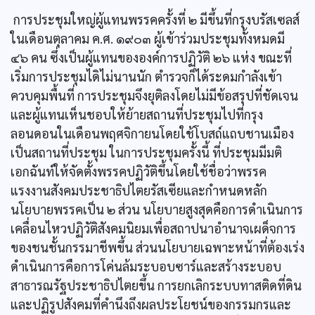
การประชุมใหญ่ผู้แทนพรรคครั้งที่ ๒ มีขึ้นที่กรุงบรัสเซลส์
ในเดือนตุลาคม ค.ศ. ๑๙๐๓ ผู้เข้าร่วมประชุมทั้งหมดมี
๔๖ คน ซึ่งเป็นผู้แทนขององค์การปฏิวัติ ๒๖ แห่ง ขณะที่
เริ่มการประชุมไดิไม่นานนัก ตำรวจก็ได้ระดมกำลังเข้า
ควบคุมพื้นที่ การประชุมจึงยุติลงโดยไม่มีข้อสรุปที่ชัดเจน
และผู้แทนเห็นชอบให้ย้ายสถานที่ประชุมไปที่กรุง
ลอนดอนในเดือนพฤศจิกายนโดยใช้โบสถ์แถบชานเมือง
เป็นสถานที่ประชุม ในการประชุมครั้งนี้ ที่ประชุมมีมติ
เอกฉันท์ให้จัดตั้งพรรคปฏิวัติขึ้นโดยใช้ชื่อว่าพรรค
แรงงานสังคมประชาธิปไตยรัสเซียและกำหนดหลัก
นโยบายพรรคเป็น ๒ ส่วน นโยบายสูงสุดคือการดำเนินการ
เคลื่อนไหวปฏิวัติสังคมนิยมเพื่อสถาปนาอำนาจเผด็จการ
ของชนชั้นกรรมาชีพขึ้น ส่วนนโยบายเฉพาะหน้าที่ต้องเร่ง
ดำเนินการคือการโค่นล้มระบอบซาร์และสร้างระบอบ
สาธารณรัฐประชาธิปไตยขึ้น การยกเลิกระบบทาสติดที่ดิน
และปฏิรูปสังคมที่คำนึงถึงผลประโยชน์ของกรรมกรและ