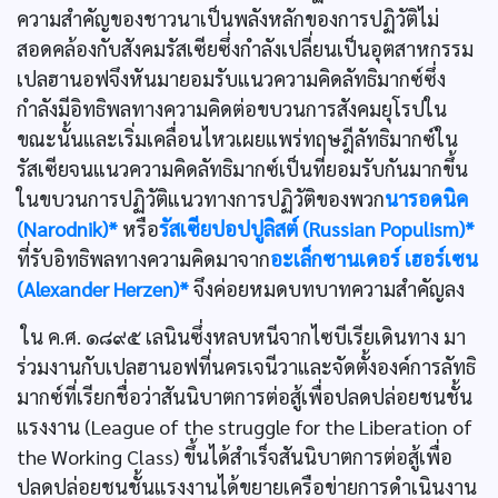
ความสำคัญของชาวนาเป็นพลังหลักของการปฏิวัติไม่
สอดคล้องกับสังคมรัสเซียซึ่งกำลังเปลี่ยนเป็นอุตสาหกรรม
เปลฮานอฟจึงหันมายอมรับแนวความคิดลัทธิมากซ์ซึ่ง
กำลังมีอิทธิพลทางความคิดต่อขบวนการสังคมยุโรปใน
ขณะนั้นและเริ่มเคลื่อนไหวเผยแพร่ทฤษฎีลัทธิมากซ์ใน
รัสเซียจนแนวความคิดลัทธิมากซ์เป็นที่ยอมรับกันมากขึ้น
ในขบวนการปฏิวัติแนวทางการปฏิวัติของพวก
นารอดนิค
(Narodnik)*
หรือ
รัสเซียปอปปูลิสต์ (Russian Populism)*
ที่รับอิทธิพลทางความคิดมาจาก
อะเล็กซานเดอร์ เฮอร์เซน
(Alexander Herzen)*
จึงค่อยหมดบทบาทความสำคัญลง
ใน ค.ศ. ๑๘๙๕ เลนินซึ่งหลบหนีจากไซบีเรียเดินทาง มา
ร่วมงานกับเปลฮานอฟที่นครเจนีวาและจัดตั้งองค์การลัทธิ
มากซ์ที่เรียกชื่อว่าสันนิบาตการต่อสู้เพื่อปลดปล่อยชนชั้น
แรงงาน (League of the struggle for the Liberation of
the Working Class) ขึ้นได้สำเร็จสันนิบาตการต่อสู้เพื่อ
ปลดปล่อยชนชั้นแรงงานได้ขยายเครือข่ายการดำเนินงาน