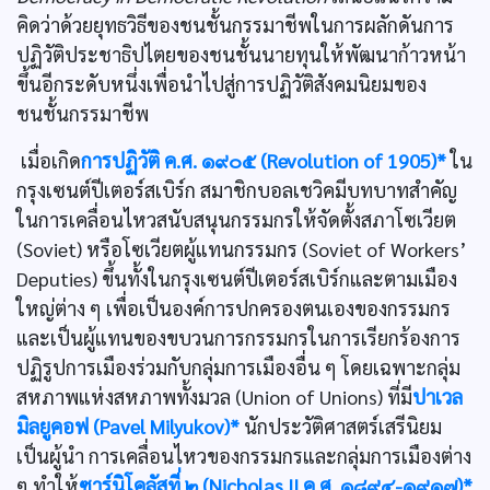
คิดว่าด้วยยุทธวิธีของชนชั้นกรรมาชีพในการผลักดันการ
ปฏิวัติประชาธิปไตยของชนชั้นนายทุนให้พัฒนาก้าวหน้า
ขึ้นอีกระดับหนึ่งเพื่อนำไปสู่การปฏิวัติสังคมนิยมของ
ชนชั้นกรรมาชีพ
เมื่อเกิด
การปฏิวัติ ค.ศ. ๑๙๐๕ (Revolution of 1905)*
ใน
กรุงเซนต์ปีเตอร์สเบิร์ก สมาชิกบอลเชวิคมีบทบาทสำคัญ
ในการเคลื่อนไหวสนับสนุนกรรมกรให้จัดตั้งสภาโซเวียต
(Soviet) หรือโซเวียตผู้แทนกรรมกร (Soviet of Workers’
Deputies) ขึ้นทั้งในกรุงเซนต์ปีเตอร์สเบิร์กและตามเมือง
ใหญ่ต่าง ๆ เพื่อเป็นองค์การปกครองตนเองของกรรมกร
และเป็นผู้แทนของขบวนการกรรมกรในการเรียกร้องการ
ปฏิรูปการเมืองร่วมกับกลุ่มการเมืองอื่น ๆ โดยเฉพาะกลุ่ม
สหภาพแห่งสหภาพทั้งมวล (Union of Unions) ที่มี
ปาเวล
มิลยูคอฟ (Pavel Milyukov)*
นักประวัติศาสตร์เสรีนิยม
เป็นผู้นำ การเคลื่อนไหวของกรรมกรและกลุ่มการเมืองต่าง
ๆ ทำให้
ซาร์นิโคลัสที่ ๒ (Nicholas II ค.ศ. ๑๘๙๔-๑๙๑๗)*