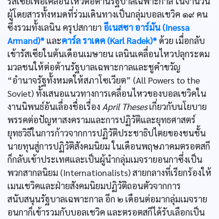
รัสเซียเพื่อเคลื่อนไหวต่อต้านรัฐบาลเฉพาะกาล ในจำนวน
ผู้โดยสารทั้งหมดที่ร่วมเดินทางเป็นกลุ่มบอลเชวิค ๑๙ คน
ซึ่งรวมทั้งเลนิน ครุปสกายา
อีเนสซา อาร์มัน (Inessa
Armand)*
และ
คาร์ล ราเดค (Karl Radek)*
ด้วย เมื่อกลับ
เข้ารัสเซียในต้นเดือนเมษายน เลนินเคลื่อนไหวปลุกระดม
มวลชนให้ต่อต้านรัฐบาลเฉพาะกาลและชูคำขวัญ
“อำนาจรัฐทั้งหมดให้สภาโซเวียต” (All Powers to the
Soviet) ทั้งเสนอแนวทางการเคลื่อนไหวของบอลเชวิคใน
งานนิพนธ์อันเลื่องชื่อเรื่อง
April Theses
เกี่ยวกับนโยบาย
พรรคต่อปัญหาสงครามและการปฏิวัติและยุทธศาสตร์
ยุทธวิธีในการก้าวจากการปฏิวัติประชาธิปไตยของชนชั้น
นายทุนสู่การปฏิวัติสังคมนิยม ในเดือนพฤษภาคมตรอตสกี
ก็กลับเข้าประเทศและเป็นผู้นำกลุ่มเมจรายอนกาซึ่งเป็น
พวกสากลนิยม (Internationalists) สายกลางที่เรียกร้องให้
เมนเชวิคและฝ่ายสังคมนิยมปฏิวัติถอนตัวจากการ
สนับสนุนรัฐบาลเฉพาะกาล อีก ๒ เดือนต่อมากลุ่มเมจราย
อนกาก็เข้ารวมกับบอลเชวิค และตรอตสกีได้รับเลือกเป็น