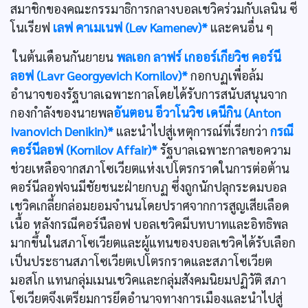
สมาชิกของคณะกรรมาธิการกลางบอลเชวิคร่วมกับเลนิน ซี
โนเรียฟ
เลฟ คาเมเนฟ (Lev Kamenev)*
และคนอื่น ๆ
ในต้นเดือนกันยายน
พลเอก ลาฟร์ เกออร์เกียวิช คอร์นี
ลอฟ (Lavr Georgyevich Kornilov)*
กอกบฏเพื่อล้ม
อำนาจของรัฐบาลเฉพาะกาลโดยได้รับการสนับสนุนจาก
กองกำลังของนายพล
อันตอน อีวาโนวิช เดนีกิน (Anton
Ivanovich Denikin)*
และนำไปสู่เหตุการณ์ที่เรียกว่า
กรณี
คอร์นีลอฟ (Kornilov Affair)*
รัฐบาลเฉพาะกาลขอความ
ช่วยเหลือจากสภาโซเวียตแห่งเปโตรกราดในการต่อต้าน
คอร์นีลอฟจนมีชัยชนะฝ่ายกบฏ ซึ่งถูกนักปลุกระดมบอล
เชวิคเกลี้ยกล่อมยอมจำนนโดยปราศจากการสูญเสียเลือด
เนื้อ หลังกรณีคอร์นืลอฟ บอลเชวิคมีบทบาทและอิทธิพล
มากขึ้นในสภาโซเวียตและผู้แทนของบอลเชวิคได้รับเลือก
เป็นประธานสภาโซเวียตเปโตรกราดและสภาโซเวียต
มอสโก แทนกลุ่มเมนเชวิคและกลุ่มสังคมนิยมปฏิวัติ สภา
โซเวียตจึงเตรียมการยึดอำนาจทางการเมืองและนำไปสู่