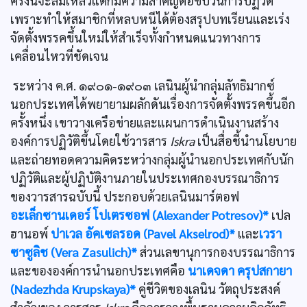
ครั้งนี้จะล้มเหลวแต่ก็มีความสำคัญต่อขบวนการปฏิวัติ
เพราะทำให้สมาชิกที่หลบหนีได้ต้องสรุปบทเรียนและเร่ง
จัดตั้งพรรคขึ้นใหม่ให้สำเร็จทั้งกำหนดแนวทางการ
เคลื่อนไหวที่ชัดเจน
ระหว่าง ค.ศ. ๑๙๐๑-๑๙๐๓ เลนินผู้นำกลุ่มลัทธิมากซ์
นอกประเทศได้พยายามผลักดันเรื่องการจัดตั้งพรรคขึ้นอีก
ครั้งหนึ่ง เขาวางเครือข่ายและแผนการดำเนินงานสร้าง
องค์การปฏิวัติขึ้นโดยใช้วารสาร
Iskra
เป็นสื่อชี้นำนโยบาย
และถ่ายทอดความคิดระหว่างกลุ่มผู้นำนอกประเทศกับนัก
ปฏิวัติและผู้ปฏิบัติงานภายในประเทศกองบรรณาธิการ
ของวารสารฉบับนี้ ประกอบด้วยเลนินมาร์ตอฟ
อะเล็กซานเดอร์ โปเตรซอฟ (Alexander Potresov)*
เปล
ฮานอพ์
ปาเวล อัคเซลรอด (Pavel Akselrod)*
และ
เวรา
ซาซูลิช (Vera Zasulich)*
ส่วนเลขานุการกองบรรณาธิการ
และขององค์การนำนอกประเทศคือ
นาเดจดา ครุปสกายา
(Nadezhda Krupskaya)*
คู่ชีวิตของเลนิน วัตถุประสงค์