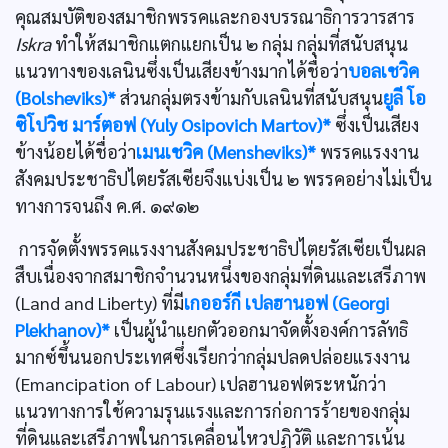
คุณสมบัติของสมาชิกพรรคและกองบรรณาธิการวารสาร
Iskra
ทำให้สมาชิกแตกแยกเป็น ๒ กลุ่ม กลุ่มที่สนับสนุน
แนวทางของเลนินซึ่งเป็นเสียงข้างมากได้ชื่อว่า
บอลเชวิค
(Bolsheviks)*
ส่วนกลุ่มตรงข้ามกับเลนินที่สนับสนุน
ยูลี โอ
ซิโปวิช มาร์ตอฟ (Yuly Osipovich Martov)*
ซึ่งเป็นเสียง
ข้างน้อยได้ชื่อว่า
เมนเชวิค (Mensheviks)*
พรรคแรงงาน
สังคมประชาธิปไตยรัสเซียจึงแบ่งเป็น ๒ พรรคอย่างไม่เป็น
ทางการจนถึง ค.ศ. ๑๙๑๒
การจัดตั้งพรรคแรงงานสังคมประชาธิปไตยรัสเซียเป็นผล
สืบเนื่องจากสมาชิกจำนวนหนึ่งของกลุ่มที่ดินและเสรีภาพ
(Land and Liberty) ที่มี
เกออร์กี เปลฮานอฟ (Georgi
Plekhanov)*
เป็นผู้นำแยกตัวออกมาจัดตั้งองค์การลัทธิ
มากซ์ขึ้นนอกประเทศซึ่งเรียกว่ากลุ่มปลดปล่อยแรงงาน
(Emancipation of Labour) เปลฮานอฟตระหนักว่า
แนวทางการใช้ความรุนแรงและการก่อการร้ายของกลุ่ม
ที่ดินและเสรีภาพในการเคลื่อนไหวปฏิวัติ และการเน้น