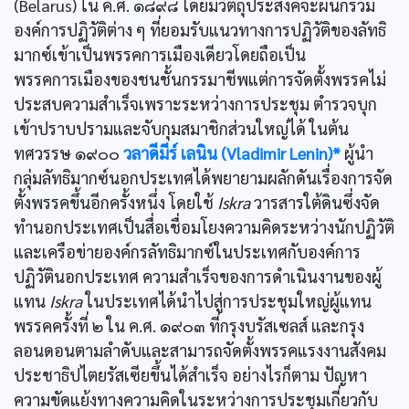
(Belarus) ใน ค.ศ. ๑๘๙๘ โดยมีวัตถุประสงค์จะผนึกรวม
องค์การปฏิวัติต่าง ๆ ที่ยอมรับแนวทางการปฏิวัติของลัทธิ
มากซ์เข้าเป็นพรรคการเมืองเดียวโดยถือเป็น
พรรคการเมืองของชนชั้นกรรมาชีพแต่การจัดตั้งพรรคไม่
ประสบความสำเร็จเพราะระหว่างการประชุม ตำรวจบุก
เข้าปราบปรามและจับกุมสมาชิกส่วนใหญ่ได้ ในต้น
ทศวรรษ ๑๙๐๐
วลาดีมีร์ เลนิน (Vladimir Lenin)*
ผู้นำ
กลุ่มลัทธิมากซ์นอกประเทศได้พยายามผลักดันเรื่องการจัด
ตั้งพรรคขึ้นอีกครั้งหนึ่ง โดยใช้
Iskra
วารสารใต้ดินซึ่งจัด
ทำนอกประเทศเป็นสื่อเชื่อมโยงความคิดระหว่างนักปฏิวัติ
และเครือข่ายองค์กรลัทธิมากซ์ในประเทศกับองค์การ
ปฏิวัตินอกประเทศ ความสำเร็จของการดำเนินงานของผู้
แทน
Iskra
ในประเทศได้นำไปสู่การประชุมใหญ่ผู้แทน
พรรคครั้งที่ ๒ ใน ค.ศ. ๑๙๐๓ ที่กรุงบรัสเซลส์ และกรุง
ลอนดอนตามลำดับและสามารถจัดตั้งพรรคแรงงานสังคม
ประชาธิปไตยรัสเซียขึ้นได้สำเร็จ อย่างไรก็ตาม ปัญหา
ความขัดแย้งทางความคิดในระหว่างการประชุมเกี่ยวกับ