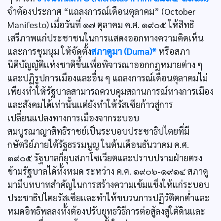
จำต้องประกาศ “แถลงการณ์เดือนตุลาคม” (October
Manifesto) เมื่อวันที่ ๑๗ ตุลาคม ค.ศ. ๑๙๐๕ ให้สิทธิ
เสรีภาพแก่ประชาชนในการแสดงออกทางความคิดเห็น
และการชุมนุม ให้จัดตั้ง
สภาดูมา (Duma)*
หรือสภา
นิติบัญญัติแห่งชาติขึ้นเพื่อพิจารณาออกกฎหมายต่าง ๆ
และปฏิรูปการเมืองและอื่น ๆ แถลงการณ์เดือนตุลาคมไม่
เพียงทำให้รัฐบาลสามารถควบคุมสถานการณ์ทางการเมือง
และสังคมได้เท่านั้นแต่ยังทำให้รัสเซียก้าวสู่การ
เปลี่ยนแปลงทางการเมืองจากระบอบ
สมบูรณาญาสิทธิราชย์เป็นระบอบประชาธิปไตยที่มี
กษัตริย์ภายใต้รัฐธรรมนูญ ในต้นเดือนธันวาคม ค.ศ.
๑๙๐๕ รัฐบาลก็ยุบสภาโซเวียตและปราบปรามฝ่ายตรง
ข้ามรัฐบาลได้ทั้งหมด ระหว่าง ค.ศ. ๑๙๐๖-๑๙๑๔ สภาดู
มามีบทบาทสำคัญในการสร้างความเข้มแข็งให้แก่ระบอบ
ประชาธิปไตยรัสเซียและทำให้ขบวนการปฏิวัติตกตํ่าและ
หมดอิทธิพลลงทั้งต้องปรับยุทธวิธีการต่อสู้ลงสู่ใต้ดินและ