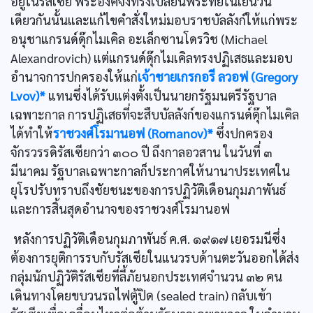
อยู่ในรัสเซีย พระองค์จึงทรงเปลี่ยนพระทัยในเย็นวัน
เดียวกันนั้นและแก้ไขคำสั่งใหม่มอบราชบัลลังก์ให้แก่พระ
อนุชาแกรนด์ดุ๊กไมเคิล อะเล็กซานโดรวิช (Michael
Alexandrovich) แต่แกรนด์ดุ๊กไมเคิลทรงปฏิเสธและมอบ
อำนาจการปกครองให้แก่
เจ้าชายเกรกอรี ลวอฟ (Gregory
Lvov)*
แทนซึ่งได้รับแต่งตั้งเป็นนายกรัฐมนตรีรัฐบาล
เฉพาะกาล การปฏิเสธที่จะสืบบัลลังก์ของแกรนด์ดุ๊กไมเคิล
ได้ทำให้
ราชวงศ์โรมานอฟ (Romanov)*
ซึ่งปกครอง
จักรวรรดิรัสเซียกว่า ๓๐๐ ปี ถึงกาลอวสาน ในวันที่ ๓
มีนาคม รัฐบาลเฉพาะกาลก็ประกาศให้นานาประเทศใน
ยุโรปรับทราบถึงชัยชนะของการปฏิวัติเดือนกุมภาพันธ์
และการสิ้นสุดอำนาจของราชวงศ์โรมานอฟ
หลังการปฏิวัติเดือนกุมภาพันธ์ ค.ศ. ๑๙๑๗ เยอรมนีซึ่ง
ต้องการยุติการรบกับรัสเซียในแนวรบด้านตะวันออกได้ส่ง
กลุ่มนักปฏิวัติรัสเซียที่ลี้ภัยนอกประเทศจำนวน ๓๒ คน
เดินทางโดยขบวนรถไฟตู้ปิด (sealed train) กลับเข้า