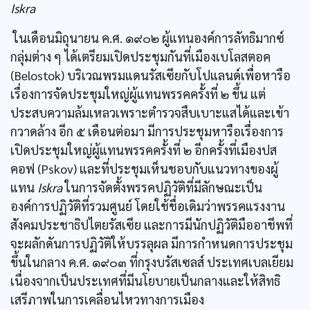
Iskra
ในเดือนมิถุนายน ค.ศ. ๑๙๐๒ ผู้แทนองค์การลัทธิมากซ์
กลุ่มต่าง ๆ ได้เตรียมเปิดประชุมกันที่เมืองเบโลสตอค
(Belostok) บริเวณพรมแดนรัสเซียกับโปแลนด์เพื่อหารือ
เรื่องการจัดประชุมใหญ่ผู้แทนพรรคครั้งที่ ๒ ขึ้น แต่
ประสบความล้มเหลวเพราะตำรวจสืบเบาะแสได้และเข้า
กวาดล้าง อีก ๕ เดือนต่อมา มีการประชุมหารือเรื่องการ
เปิดประชุมใหญ่ผู้แทนพรรคครั้งที่ ๒ อีกครั้งที่เมืองปส
คอฟ (Pskov) และที่ประชุมเห็นชอบกับแนวทางของผู้
แทน
Iskra
ในการจัดตั้งพรรคปฏิวัติที่มีลักษณะเป็น
องค์การปฏิวัติที่รวมศูนย์ โดยใช้ชื่อเดิมว่าพรรคแรงงาน
สังคมประชาธิปไตยรัสเซีย และการมีนักปฏิวัติมืออาชีพที่
จะผลักดันการปฏิวัติให้บรรลุผล มีการกำหนดการประชุม
ขึ้นในกลาง ค.ศ. ๑๙๐๓ ที่กรุงบรัสเซลส์ ประเทศเบลเยียม
เนื่องจากเป็นประเทศที่มีนโยบายเป็นกลางและให้สิทธิ
เสรีภาพในการเคลื่อนไหวทางการเมือง