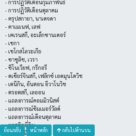
- การปฏิวัติเดือนกุมภาพันธ์
- การปฏิวัติเดือนตุลาคม
- ครุปสกายา, นาเดจดา
- คาเมเนฟ, เลฟ
- เคเรนสกี, อะเล็กซานเดอร์
- เชกา
- เชโกสโลวะเกีย
- ซาซูลิช, เวรา
- ซีโนเวียฟ, กรีกอรี
- ดเซียร์จินสกี, เฟลิกซ์ เอดมุนโดวิช
- เดนีกิน, อันตอน อีวาโนวิช
- ตรอตสกี, เลออน
- แถลงการณ์คอมมิวนิสต์
- แถลงการณ์ซิมเมอร์วัลด์
- แถลงการณ์เดือนตุลาคม
- ทาสติดที่ดิน
ย้อนกลับ
หน้าหลัก
กลับไปด้านบน
- นารอดนิค