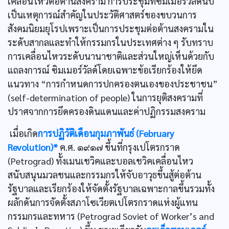
เคลื่อนไหวต่อต้านสงคราม การประชุมที่ซิมเมอร์วัลด์นับ
เป็นเหตุการณ์สำคัญในประวัติศาสตร์ของขบวนการ
สังคมนิยมยุโรปเพราะเป็นการประชุมต่อต้านสงครามใน
ระดับสากลและทำให้กรรมกรในประเทศต่าง ๆ รับทราบ
การเคลื่อนไหวระดับนานาชาติและส่วนใหญ่เห็นด้วยกับ
แถลงการณ์ ซิมเมอร์วัลด์โดยเฉพาะข้อเรียกร้องให้ยึด
แนวทาง “การกำหนดการปกครองตนเองของประชาชน”
(self-determination of people) ในการยุติสงครามที่
ปราศจากการยึดครองดินแดนและค่าปฏิกรรมสงคราม
เมื่อเกิด
การปฏิวัติเดือนกุมภาพันธ์ (February
Revolution)*
ค.ศ. ๑๙๑๗ ขึ้นที่กรุงเปโตรกราด
(Petrograd) ทั้งเมนเชวิคและบอลเชวิคเคลื่อนไหว
สนับสนุนมวลชนและกรรมกรให้จับอาวุธขึ้นสู้ต่อต้าน
รัฐบาลและเรียกร้องให้จัดตั้งรัฐบาลเฉพาะกาลขึ้นรวมทั้ง
ผลักดันการจัดตั้งสภาโซเวียตเปโตรกราดแห่งผู้แทน
กรรมกรและทหาร (Petrograd Soviet of Worker’s and