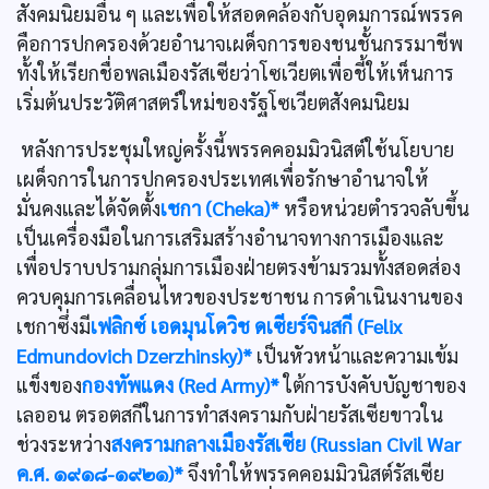
สังคมนิยมอื่น ๆ และเพื่อให้สอดคล้องกับอุดมการณ์พรรค
คือการปกครองด้วยอำนาจเผด็จการของชนชั้นกรรมาชีพ
ทั้งให้เรียกชื่อพลเมืองรัสเซียว่าโซเวียตเพื่อชี้ให้เห็นการ
เริ่มต้นประวัติศาสตร์ใหม่ของรัฐโซเวียตสังคมนิยม
หลังการประชุมใหญ่ครั้งนี้พรรคคอมมิวนิสต์ใช้นโยบาย
เผด็จการในการปกครองประเทศเพื่อรักษาอำนาจให้
มั่นคงและได้จัดตั้ง
เชกา (Cheka)*
หรือหน่วยตำรวจลับขึ้น
เป็นเครื่องมือในการเสริมสร้างอำนาจทางการเมืองและ
เพื่อปราบปรามกลุ่มการเมืองฝ่ายตรงข้ามรวมทั้งสอดส่อง
ควบคุมการเคลื่อนไหวของประชาชน การดำเนินงานของ
เชกาซึ่งมี
เฟลิกซ์ เอดมุนโดวิช ดเซียร์จินสกี (Felix
Edmundovich Dzerzhinsky)*
เป็นหัวหน้าและความเข้ม
แข็งของ
กองทัพแดง (Red Army)*
ใต้การบังคับบัญชาของ
เลออน ตรอตสกีในการทำสงครามกับฝ่ายรัสเซียขาวใน
ช่วงระหว่าง
สงครามกลางเมืองรัสเซีย (Russian Civil War
ค.ศ. ๑๙๑๘-๑๙๒๑)*
จึงทำให้พรรคคอมมิวนิสต์รัสเซีย