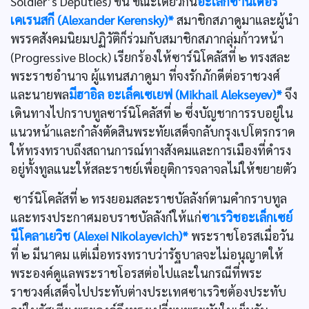
Soldier’s Deputies) ขึ้น ขณะเดียวกัน
อะเล็กซานเดอร์
เคเรนสกี (Alexander Kerensky)*
สมาชิกสภาดูมาและผู้นำ
พรรคสังคมนิยมปฏิวัติก็ร่วมกับสมาชิกสภากลุ่มก้าวหน้า
(Progressive Block) เรียกร้องให้ซาร์นิโคลัสที่ ๒ ทรงสละ
พระราชอำนาจ ผู้แทนสภาดูมา ที่จงรักภักดีต่อราชวงศ์
และนายพล
มีฮาอิล อะเล็คเซเยฟ (Mikhail Alekseyev)*
จึง
เดินทางไปกราบทูลซาร์นิโคลัสที่ ๒ ซึ่งบัญชาการรบอยู่ใน
แนวหน้าและกำลังตัดสินพระทัยเสด็จกลับกรุงเปโตรกราด
ให้ทรงทราบถึงสถานการณ์ทางสังคมและการเมืองที่ดำรง
อยู่ทั้งทูลแนะให้สละราชย์เพื่อยุติการจลาจลไม่ให้ขยายตัว
ซาร์นิโคลัสที่ ๒ ทรงยอมสละราชบัลลังก์ตามคำกราบทูล
และทรงประกาศมอบราชบัลลังก์ให้แก่
ซาเรวิชอะเล็กเซย์
นีโคลาเยวิช (Alexei Nikolayevich)*
พระราชโอรสเมื่อวัน
ที่ ๒ มีนาคม แต่เมื่อทรงทราบว่ารัฐบาลจะไม่อนุญาตให้
พระองค์ดูแลพระราชโอรสต่อไปและในกรณีที่พระ
ราชวงศ์เสด็จไปประทับต่างประเทศซาเรวิชต้องประทับ