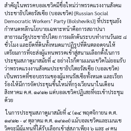
สำคัญในพรรคบอลเชวิคมีชื่อใหม่ว่าพรรคแรงงานสังคม
ประชาธิปไตยรัสเซีย (บอลเชวิค) [Russian Social
Democratic Workers’ Party (Bolsheviks)] ที่ประชุมยัง
กำหนดหลักนโยบายเฉพาะหน้าคือการสถาปนา
สาธารณรัฐประชาธิปไตย การผลักดันระบบทำงานวันละ ๘
ชั่วโมง และยึดที่ดินทั้งหมดมาปฏิรูปที่ดินตลอดจนให้
เตรียมการที่จะส่งผู้แทนพรรคเข้าสู่สนามเลือกตั้งในการ
ประชุมสภาดูมาสมัยที่ ๔ อย่างไรก็ตามเมนเชวิคไม่ยอมรับ
ว่าพรรคแรงงานสังคมประชาธิปไตยรัสเซีย (บอลเชวิค)
เป็นพรรคที่ชอบธรรมของผู้แทนรัสเซียทั้งหมด และเรียก
ร้องให้มีการจัดประชุมขึ้นใหม่ที่กรุงเวียนนาในเดือน
สิงหาคม ค.ศ. ๑๙๑๒ แต่บอลเชวิคปฏิเสธที่จะเข้าประชุม
ด้วย
ในการประชุมสภาดูมาสมัยที่ ๔ (๑๔ พฤศจิกายน ค.ศ.
๑๙๑๒ - ๙ ตุลาคม ค.ศ. ๑๙๑๗) แม้บอลเชวิคและเมนเช
วิคจะมีผู้แทนที่ได้รับเลือกเข้าสู่สภาเพียง ๖ และ ๗ คน