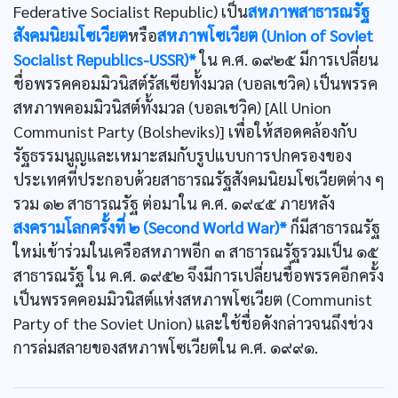
Federative Socialist Republic) เป็น
สหภาพสาธารณรัฐ
สังคมนิยมโซเวียต
หรือ
สหภาพโซเวียต (Union of Soviet
Socialist Republics-USSR)*
ใน ค.ศ. ๑๙๒๕ มีการเปลี่ยน
ชื่อพรรคคอมมิวนิสต์รัสเซียทั้งมวล (บอลเชวิค) เป็นพรรค
สหภาพคอมมิวนิสต์ทั้งมวล (บอลเชวิค) [All Union
Communist Party (Bolsheviks)] เพื่อให้สอดคล้องกับ
รัฐธรรมนูญและเหมาะสมกับรูปแบบการปกครองของ
ประเทศที่ประกอบด้วยสาธารณรัฐสังคมนิยมโซเวียตต่าง ๆ
รวม ๑๒ สาธารณรัฐ ต่อมาใน ค.ศ. ๑๙๔๕ ภายหลัง
สงครามโลกครั้งที่ ๒ (Second World War)*
ก็มีสาธารณรัฐ
ใหม่เข้าร่วมในเครือสหภาพอีก ๓ สาธารณรัฐรวมเป็น ๑๕
สาธารณรัฐ ใน ค.ศ. ๑๙๕๒ จึงมีการเปลี่ยนชื่อพรรคอีกครั้ง
เป็นพรรคคอมมิวนิสต์แห่งสหภาพโซเวียต (Communist
Party of the Soviet Union) และใช้ชื่อดังกล่าวจนถึงช่วง
การล่มสลายของสหภาพโซเวียตใน ค.ศ. ๑๙๙๑.