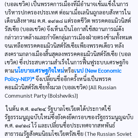
(บอลเชวิค) เป็นพรรคการเมืองที่มีอำนาจเข้มแข็งในการ
บริหารปกครองประเทศ ต่อมาเมื่อเลนินถูกลอบสังหารใน
เดือนสิงหาคม ค.ศ. ๑๙๑๘ แต่รอดชีวิต พรรคคอมมิวนิสต์
รัสเซีย (บอลเชวิค) จึงเห็นเป็นโอกาสใช้สถานการณ์ดัง
กล่าวกวาดล้างและกำจัดกลุ่มการเมืองฝ่ายตรงข้ามทั้งหมด
จนเหลือพรรคคอมมิวนิสต์รัสเซียเพียงพรรคเดียว หลัง
สงครามกลางเมืองสิ้นสุดลงพรรคคอมมิวนิสต์รัสเซีย (บอล
เชวิค) ซึ่งประสบความสำเร็จในการฟื้นฟูระบบเศรษฐกิจ
ตาม
นโยบายเศรษฐกิจใหม่
หรือ
เนป (New Economic
Policy-NEP)*
จึงเปลี่ยนชื่ออีกครั้งหนึ่งเป็นพรรค
คอมมิวนิสต์รัสเซียทั้งมวล (บอลเชวิค) [All Russian
Communist Party (Bolsheviks)]
ในต้น ค.ศ. ๑๙๒๔ รัฐบาลโซเวียตได้ประกาศใช้
รัฐธรรมนูญฉบับใหม่ซึ่งยังคงยึดกรอบของรัฐธรรมนูญฉบับ
ค.ศ. ๑๙๑๘ ไว้ และเปลี่ยนชื่อประเทศจากสหพันธ์
สาธารณรัฐสังคมนิยมโซเวียตรัสเซีย (The Russian Soviet