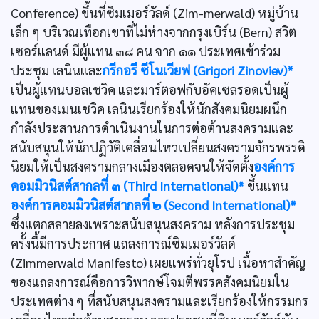
Conference) ขึ้นที่ซิมเมอร์วัลด์ (Zim-merwald) หมู่บ้าน
เล็ก ๆ บริเวณเทือกเขาที่ไม่ห่างจากกรุงเบิร์น (Bern) สวิต
เซอร์แลนด์ มีผู้แทน ๓๘ คน จาก ๑๑ ประเทศเข้าร่วม
ประชุม เลนินและ
กรีกอรี ซีโนเวียฟ (Grigori Zinoviev)*
เป็นผู้แทนบอลเชวิค และมาร์ตอฟกับอัคเซลรอดเป็นผู้
แทนของเมนเชวิค เลนินเรียกร้องให้นักสังคมนิยมผนึก
กำลังประสานการดำเนินงานในการต่อต้านสงครามและ
สนับสนุนให้นักปฏิวัติเคลื่อนไหวเปลี่ยนสงครามจักรพรรดิ
นิยมให้เป็นสงครามกลางเมืองตลอดจนให้จัดตั้ง
องค์การ
คอมมิวนิสต์สากลที่ ๓ (Third International)*
ขึ้นแทน
องค์การคอมมิวนิสต์สากลที่ ๒ (Second International)*
ซึ่งแตกสลายลงเพราะสนับสนุนสงคราม หลังการประชุม
ครั้งนี้มีการประกาศ แถลงการณ์ซิมเมอร์วัลด์
(Zimmerwald Manifesto) เผยแพร่ทั่วยุโรป เนื้อหาสำคัญ
ของแถลงการณ์คือการวิพากษ์โจมตีพรรคสังคมนิยมใน
ประเทศต่าง ๆ ที่สนับสนุนสงครามและเรียกร้องให้กรรมกร