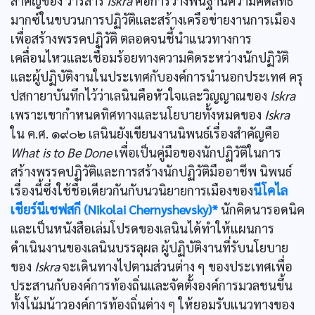
สำคัญของ วารสาร
Iskra
คือการวางพื้นฐานความคิดลัทธิ
มากซ์ในขบวนการปฏิวัติและสร้างเครือข่ายงานการเมือง
เพื่อสร้างพรรคปฏิวัติ ตลอดจนชี้นำแนวทางการ
เคลื่อนไหวและเชื่อมร้อยทางความคิดระหว่างนักปฏิวัติ
และผู้ปฏิบัติงานในประเทศกับองค์การนำนอกประเทศ ครุ
ปสกายาบันทึกไว้ว่าเลนินคือหัวใจและวิญญาณของ
Iskra
เพราะเขากำหนดทิศทางและนโยบายทั้งหมดของ
Iskra
ใน ค.ศ. ๑๙๐๒ เลนินยังเขียนงานนิพนธ์เรื่องสำคัญคือ
What is to Be Done
เพื่อเป็นคู่มือของนักปฏิวัติในการ
สร้างพรรคปฏิวัติและการสร้างนักปฏิวัติมืออาชีพ นิพนธ์
เรื่องนี้ซึ่งใช้ชื่อเดียวกันกับนวนิยายการเมืองของ
นีโคไล
เชียร์นีเชฟสกี (Nikolai Chernyshevsky)*
นักคิดนารอดนิค
และเป็นหนังสือเล่มโปรดของเลนินได้ทำให้แผนการ
ดำเนินงานของเลนินบรรลุผล ผู้ปฏิบัติงานที่รับนโยบาย
ของ
Iskra
จะเดินทางไปตามส่วนต่าง ๆ ของประเทศเพื่อ
ประสานกับองค์การท้องถิ่นและจัดตั้งองค์การมวลชนขึ้น
ทั้งโน้มน้าวองค์การท้องถิ่นต่าง ๆ ให้ยอมรับแนวทางของ