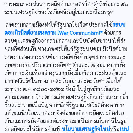
การคมนาคม ส่วนการผลิตด้านเกษตรก็ตกตํ่าถึงร้อยละ ๕๐
ระบบเศรษฐกิจของโซเวียตจึงอยู่ในภาวะเสื่อมทรุด
สงครามกลางเมืองทำให้รัฐบาลโซเวียตประกาศใช้
ระบบ
คอมมิวนิสต์ยามสงคราม (War Communism)*
ด้วยการ
ควบคุมเศรษฐกิจจากส่วนกลางและบีบบังคับชาวนาให้ส่ง
ผลผลิตส่วนเกินทางเกษตรให้แก่รัฐ ระบบคอมมิวนิสต์ยาม
สงครามส่งผลกระทบต่อการผลิตทั้งด้านอุตสาหกรรมและ
เกษตรกรรม ปริมาณการผลิตตกตํ่าและลดลงอย่างมากทั้ง
เกิดภาวะเงินเฟ้ออย่างรุนแรง ยิ่งเมื่อเกิดภาวะฝนแล้งและ
อากาศวิปริตในทางภาคตะวันออกและตะวันตกเฉียงใต้
ระหว่าง ค.ศ. ๑๙๒๐-๑๙๒๑ ซึ่งนำไปสู่ทุพภิกขภัยและ
ความอดอยาก วิกฤตการณ์ทางเศรษฐกิจก็เลวร้ายลงมากยิ่ง
ขึ้นและกลายเป็นปัญหาหนักที่รัฐบาลโซเวียตต้องหาทาง
แก้ไขเลนินในเวลาต่อมาจึงต้องยกเลิกการยึดผลผลิตส่วน
เกินและการบังคับเกณฑ์แรงงานมาเป็นการเก็บภาษีในรูป
ผลผลิตและให้มีการค้าเสรี
นโยบายเศรษฐกิจใหม่
หรือ
เนป