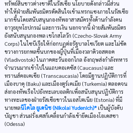
ทรัพย์สินชาวต่างชาติในรัสเซีย นโยบายดังกล่าวมีส่วน
ทำให้ฝ่ายสัมพันธมิตรตัดสินใจเข้าแทรกแซงภายในรัสเซีย
มากขึ้นโดยสนับสนุนกองทัพอาสาสมัครทั้งด้านกำลังคน
อาวุธยุทโธปกรณ์ และการเงิน นอกจากนี้ ฝ่ายสัมพันธมิตร
ยังสนับสนุนกองพล เชโกสโลวัก (Czecho-Slovak Army
Corps) ในไซบีเรียให้ก่อกบฏต่อรัฐบาลโซเวียต และไม่ขัด
ขวางการยกพลขึ้นบกของญี่ปุ่นที่เมืองวลาดิวอสตอค
(Vladivostok) ในภาคตะวันออกไกล อังกฤษส่งกำลังทหาร
จำนวนมากเข้าไปในแถบคอเคซัส (Caucasus) และ
ทรานส์คอเคเซีย (Transcaucasia) โดยมีฐานปฏิบัติการที่
เมืองบาคุ (Baku) และเมืองตูร์เคเมีย (Turkemia) ตลอดจน
ส่งกองทัพเรือไปยังทะเลบอลติกเพื่อสนับสนุนปฏิบัติการ
ทางทะเลของฝ่ายรัสเซียขาวในเอสโตเนีย (Estonia) ที่มี
นายพล
นีโคไล ยูเดนิช (Nikolai Yudenich)*
เป็นผู้บังคับ
บัญชา ส่วนฝรั่งเศสก็เคลื่อนกำลังเข้ายึดเมืองโอเดสซา
(Odessa)