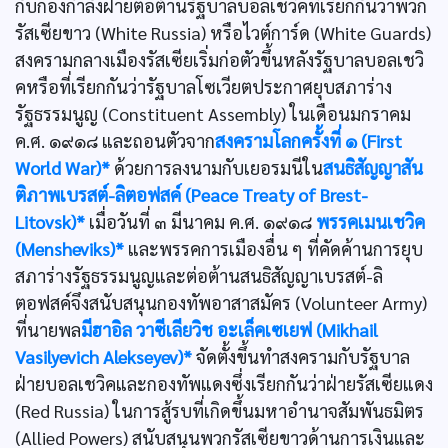
กับกองกำลังฝ่ายต่อต้านรัฐบาลบอลเชวิคที่เรียกกันว่าพวก
รัสเซียขาว (White Russia) หรือไวต์การ์ด (White Guards)
สงครามกลางเมืองรัสเซียเริ่มก่อตัวขึ้นหลังรัฐบาลบอลเชวิ
คหรือที่เรียกกันว่ารัฐบาลโซเวียตประกาศยุบสภาร่าง
รัฐธรรมนูญ (Constituent Assembly) ในเดือนมกราคม
ค.ศ. ๑๙๑๘ และถอนตัวจาก
สงครามโลกครั้งที่ ๑ (First
World War)*
ด้วยการลงนามกับเยอรมนีใน
สนธิสัญญาสัน
ติภาพเบรสต์-ลิตอฟสค์ (Peace Treaty of Brest-
Litovsk)*
เมื่อวันที่ ๓ มีนาคม ค.ศ. ๑๙๑๘
พรรคเมนเชวิค
(Mensheviks)*
และพรรคการเมืองอื่น ๆ ที่คัดค้านการยุบ
สภาร่างรัฐธรรมนูญและต่อต้านสนธิสัญญาเบรสต์-ลิ
ตอฟสค์จึงสนับสนุนกองทัพอาสาสมัคร (Volunteer Army)
ที่นายพล
มีฮาอิล วาซีเลียวิช อะเล็คเซเยฟ (Mikhail
Vasilyevich Alekseyev)*
จัดตั้งขึ้นทำสงครามกับรัฐบาล
ฝ่ายบอลเชวิคและกองทัพแดงซึ่งเรียกกันว่าฝ่ายรัสเซียแดง
(Red Russia) ในการสู้รบที่เกิดขึ้นมหาอำนาจสัมพันธมิตร
(Allied Powers) สนับสนุนพวกรัสเซียขาวด้านการเงินและ