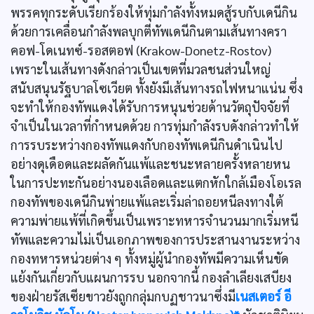
พรรคทุกระดับเรียกร้องให้ทุ่มกำลังทั้งหมดสู้รบกับเดนีกิน
ด้วยการเคลื่อนกำลังพลบุกตีทัพเดนีกินตามเส้นทางครา
คอฟ-โดเนทซ์-รอสตอฟ (Krakow-Donetz-Rostov)
เพราะในเส้นทางดังกล่าวเป็นเขตที่มวลชนส่วนใหญ่
สนับสนุนรัฐบาลโซเวียต ทั้งยังมีเส้นทางรถไฟหนาแน่น ซึ่ง
จะทำให้กองทัพแดงได้รับการหนุนช่วยด้านวัตถุปัจจัยที่
จำเป็นในเวลาที่กำหนดด้วย การทุ่มกำลังรบดังกล่าวทำให้
การรบระหว่างกองทัพแดงกับกองทัพเดนีกินดำเนินไป
อย่างดุเดือดและผลัดกันแพ้และชนะหลายครั้งหลายหน
ในการปะทะกันอย่างนองเลือดและแตกหักใกล้เมืองโอเรล
กองทัพของเดนีกินพ่ายแพ้และเริ่มล่าถอยหนีลงทางใต้
ความพ่ายแพ้ที่เกิดขึ้นเป็นเพราะทหารจำนวนมากเริ่มหนี
ทัพและความไม่เป็นเอกภาพของการประสานงานระหว่าง
กองทหารหน่วยต่าง ๆ ทั้งหมู่ผู้นำกองทัพมีความเห็นขัด
แย้งกันเกี่ยวกับแผนการรบ นอกจากนี้ กองลำเลียงเสบียง
ของฝ่ายรัสเซียขาวยังถูกกลุ่มกบฏชาวนาซึ่งมี
เนสเตอร์ อี