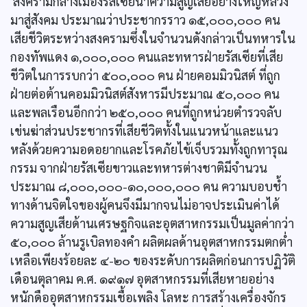
สงครามกลางเมืองรัสเซียนำความสูญเสียอย่างใหญ่หลวง
มาสู่สังคม ประมาณว่าประชากรราว ๑๕,๐๐๐,๐๐๐ คน
เสียชีวิตระหว่างสงครามซึ่งในจำนวนดังกล่าวเป็นทหารใน
กองทัพแดง ๑,๐๐๐,๐๐๐ คนและทหารฝ่ายรัสเซียที่เสีย
ชีวิตในการรบกว่า ๕๐๐,๐๐๐ คน ฝ่ายคอมมิวนิสต์ ที่ถูก
ฝ่ายต่อต้านคอมมิวนิสต์สังหารมีประมาณ ๕๐,๐๐๐ คน
และพลเรือนอีกกว่า ๒๕๐,๐๐๐ คนที่ถูกหน่วยตำรวจลับ
เข่นฆ่าส่วนประชากรที่เสียชีวิตทั้งในแนวหน้าและแนว
หลังด้วยความอดอยากและโรคภัยไข้เจ็บรวมทั้งถูกทารุณ
กรรม จากฝ่ายรัสเซียขาวและทหารต่างชาติมีจำนวน
ประมาณ ๘,๐๐๐,๐๐๐-๑๐,๐๐๐,๐๐๐ คน ความบอบช้ำ
ทางด้านจิตใจของผู้คนจึงมีมากจนไม่อาจประเมินค่าได้
ความสูญเสียด้านเศรษฐกิจและอุตสาหกรรมเป็นมูลค่ากว่า
๕๐,๐๐๐ ล้านรูเบิลทองคำ ผลิตผลด้านอุตสาหกรรมตกตํ่า
เหลือเพียงร้อยละ ๔-๒๐ ของระดับการผลิตก่อนการปฏิวัติ
เดือนตุลาคม ค.ศ. ๑๙๑๗ อุตสาหกรรมที่เสียหายอย่าง
หนักดืออุตสาหกรรมเชื้อเพลิง โลหะ การสร้างเครื่องจักร