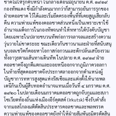
ชาคไม่ให้รุกคืบหน้า ในกลางเดือนมิถุนายน ค.ศ. ๑๙๑๙
กองทัพแดง ซึ่งมีกำลังคนมากกว่าก็สามารถยันการรุกของ
ฝ่ายคอลชาค ไว้ได้และเริ่มยึดครองพื้นที่ที่เคยสูญเสียกลับ
คืน ความพ่ายแพ้ของคอลชาคส่วนหนึ่งเป็นเพราะเขาใช้
อำนาจเผด็จการในกองทัพจนทำให้ทหารใต้บังคับบัญชา
โดยเฉพาะในปลายขบวนทัพก่อการจลาจลและสร้างความ
วุ่นวายไม่ขาดระยะ ขณะเดียวกันชาวนาและฝ่ายที่สนับสนุ
นบอลเชวิคก็คอยหาโอกาสก่อกวนและดักปล้นเสบียงรวม
ทั้งอาวุธตามเส้นทางเดินทัพ ในปลาย ค.ศ. ๑๙๑๙ ฝ่าย
คอลชาคจึงถูกตีแตกและถอยหนีออกจากภูมิภาควอลกา
ในท้ายที่สุดคอลชาคจึงประกาศลาออกจากตำแหน่งผู้
บัญชาการทหารสูงสุดแห่งรัสเซียและแต่งตั้งให้นายพล
เดนีกินเป็นผู้สืบทอดอำนาจแทนเมื่อวันที่ ๔ มกราคม ค.ศ.
๑๙๒๐ ในปลายเดือนมกราคมคอลชาคถูกจับกุมและสภา
โซเวียตท้องถิ่นแห่งเมืองอีร์คุตสค์ (Irkutsk) ซึ่งรับคำสั่ง
จากมอสโกลงมติตัดสินประหารคอลชาคและพลพรรค
ความพ่ายแพ้ของคอลชาคยังทำให้ฝ่ายสัมพันธมิตรตัดสิน