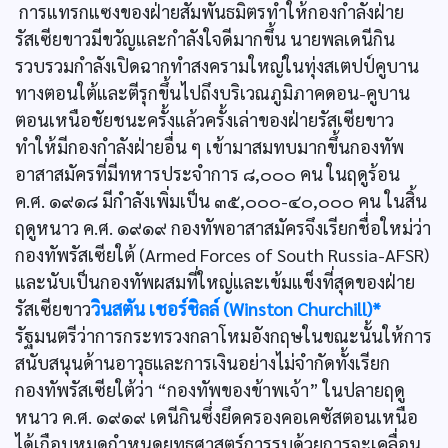
การแทรกแซงของฝ่ายสัมพันธมิตรทำให้กองกำลังฝ่าย
รัสเซียขาวมีขวัญและกำลังใจดีมากขึ้น นายพลเดนีกิน
รวบรวมกำลังเปิดฉากทำสงครามใหญ่ในทุ่งสเตปป์คูบาน
ทางตอนใต้และตีรุกขึ้นไปถึงบริเวณภูมิภาคดอน-คูบาน
ตอนเหนือชัยชนะครั้งแล้วครั้งเล่าของฝ่ายรัสเซียขาว
ทำให้มีกองกำลังฝ่ายอื่น ๆ เข้ามาสมทบมากขึ้นกองทัพ
อาสาสมัครที่มีทหารประจำการ ๘,๐๐๐ คน ในฤดูร้อน
ค.ศ. ๑๙๑๘ มีกำลังเพิ่มเป็น ๓๕,๐๐๐-๔๐,๐๐๐ คน ในสิ้น
ฤดูหนาว ค.ศ. ๑๙๑๙ กองทัพอาสาสมัครจึงเรียกชื่อใหม่ว่า
กองทัพรัสเซียใต้ (Armed Forces of South Russia-AFSR)
และนับเป็นกองทัพผสมที่ใหญ่และเข้มแข็งที่สุดของฝ่าย
รัสเซียขาว
วินสตัน เชอร์ชิลล์ (Winston Churchill)*
รัฐมนตรีว่าการกระทรวงกลาโหมอังกฤษในขณะนั้นให้การ
สนับสนุนด้านอาวุธและการเงินอย่างไม่จำกัดทั้งเรียก
กองทัพรัสเซียใต้ว่า “กองทัพของข้าพเจ้า” ในปลายฤดู
หนาว ค.ศ. ๑๙๑๙ เดนีกินซึ่งยึดครองคอเคซัสตอนเหนือ
ได้เกือบหมดกำหนดยุทธศาสตร์การรบด้วยการจะเคลื่อน