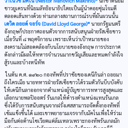
วาโนวิช มัคโน (Nestor Ivanovich Makhno)*
นักชาตินิยม
ชาวยูเครนที่นิยมลัทธิอนาธิปไตยเป็นผู้นำคอยซุ่มโจมตี
ตลอดเส้นทางด้วย ท่ามกลางสถานการณ์รบที่ผันผวนนั้น
เดวิด ลอยด์ จอร์จ (David Lloyd George)*
นายกรัฐมนตรี
อังกฤษก็ประกาศถอนตัวจากการสนับสนุนฝ่ายรัสเซียขาว
เมื่อวันที่ ๘ พฤศจิกายน เพราะเห็นว่าเป้าหมายของ
สงครามไม่สอดคล้องกับนโยบายของอังกฤษ การประกาศ
ดังกล่าวมีผลให้ทหารจำนวนมากขวัญเสียและหมดกำลังใจ
สู้รบและบ้างหนีทัพ
ในต้น ค.ศ. ๑๙๒๐ กองทัพที่ปราชัยของเดนีกินล่า ถอยมา
ถึงไครเมีย นายทหารฝ่ายรัสเซียขาวได้รวมตัวกันบีบบังคับ
ให้เดนีกินลาออกจากตำแหน่งผู้บัญชาการทหารสูงสุดและ
เลือกนายพลปิออตร์ รันเกลให้ดำรงตำแหน่งแทนรันเกล
ซึ่งได้รับการสนับสนุนจากฝรั่งเศสสามารถจัดตั้งกองทัพที่
เข้มแข็งขึ้นได้ และเขาพยายามเจรจากับมัคโนเพื่อให้ร่วม
มือกันต่อต้านโซเวียตแต่ล้มเหลวเพราะกองทัพรันเกลมัก