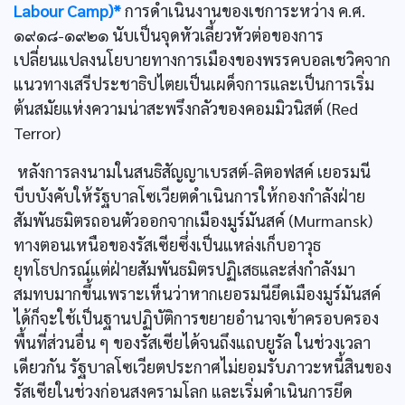
Labour Camp)*
การดำเนินงานของเชการะหว่าง ค.ศ.
๑๙๑๘-๑๙๒๑ นับเป็นจุดหัวเลี้ยวหัวต่อของการ
เปลี่ยนแปลงนโยบายทางการเมืองของพรรคบอลเชวิคจาก
แนวทางเสรีประชาธิปไตยเป็นเผด็จการและเป็นการเริ่ม
ต้นสมัยแห่งความน่าสะพรึงกลัวของคอมมิวนิสต์ (Red
Terror)
หลังการลงนามในสนธิสัญญาเบรสต์-ลิตอฟสค์ เยอรมนี
บีบบังคับให้รัฐบาลโซเวียตดำเนินการให้กองกำลังฝ่าย
สัมพันธมิตรถอนตัวออกจากเมืองมูร์มันสค์ (Murmansk)
ทางตอนเหนือของรัสเซียซึ่งเป็นแหล่งเก็บอาวุธ
ยุทโธปกรณ์แต่ฝ่ายสัมพันธมิตรปฏิเสธและส่งกำลังมา
สมทบมากขึ้นเพราะเห็นว่าหากเยอรมนียึดเมืองมูร์มันสค์
ได้ก็จะใช้เป็นฐานปฏิบัติการขยายอำนาจเข้าครอบครอง
พื้นที่ส่วนอื่น ๆ ของรัสเซียได้จนถึงแถบยูรัล ในช่วงเวลา
เดียวกัน รัฐบาลโซเวียตประกาศไม่ยอมรับภาวะหนี้สินของ
รัสเซียในช่วงก่อนสงครามโลก และเริ่มดำเนินการยึด