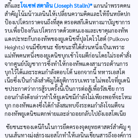
สกีและ
โจเซฟ สตาลิน (Joseph Stalin)*
แกนนำพรรคคน
สำคัญโน้มน้าวเลนินให้เปลี่ยนความคิดและให้ยืนหยัดปก
ป้องเปโตรกราดจนถึงที่สุด ตรอตสกีเดินทางมาบัญชาการ
รบเพื่อป้องกันเปโตรกราดด้วยตนเองและเขาคุมกองทัพ
แดงปะทะกับกองทัพของยูเดนิชที่ปุลโคโวไฮต์ (Pulkovo
Heights) จนมีชัยชนะ ชัยชนะที่ได้ส่วนหนึ่งเป็นเพราะ
แม่ทัพคนหนึ่งของยูเดนิชบุกเข้าโจมตีก่อนโดยไม่รอคำสั่ง
จากศูนย์บัญชาการซึ่งทำให้กองทัพแดงสามารถต้านการ
บุกไว้ได้และระดมกำลังตอบโต้ นอกจากนี้ ทหารเอสโต
เนียซึ่งเป็นกำลังสำคัญได้ยุติการรบเพราะไม่พอใจที่ยูเดนิ
ชประกาศว่าการสู้รบครั้งนี้เป็นการต่อสู้เพื่อรัสเซีย การ
ถอนกำลังดังกล่าวทำให้ยูเดนิชมีกำลังไม่เพียงพอที่จะโหม
บุก กองทัพแดงซึ่งได้กำลังสมทบจึงระดมกำลังโจมตีจน
กองทัพยูเดนิชแตกพ่ายและล่าถอยกลับไปยังเอสโตเนีย
ชัยชนะของเดนีกินในการยึดครองจุดยุทธศาสตร์สำคัญ ๆ
บนเส้นทางมุ่งสู่กรุงมอสโกทำให้เลนินเขียนสารถึงองค์การ