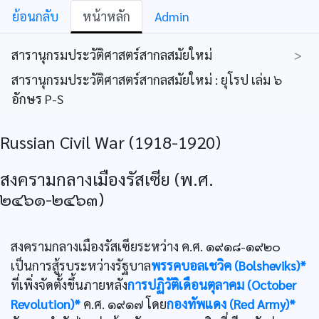
ย้อนกลับ
หน้าหลัก
Admin
สารานุกรมประวัติศาสตร์สากลสมัยใหม่
>
สารานุกรมประวัติศาสตร์สากลสมัยใหม่ : ยุโรป เล่ม ๖
อักษร P-S
Russian Civil War (1918-1920)
สงครามกลางเมืองรัสเซีย (พ.ศ.
๒๔๖๑-๒๔๖๓)
สงครามกลางเมืองรัสเซียระหว่าง ค.ศ. ๑๙๑๘-๑๙๒๐
เป็นการสู้รบระหว่างรัฐบาล
พรรคบอลเชวิค (Bolsheviks)*
ที่เพิ่งจัดตั้งขึ้นภายหลัง
การปฏิวัติเดือนตุลาคม (October
Revolution)*
ค.ศ. ๑๙๑๗ โดย
กองทัพแดง (Red Army)*