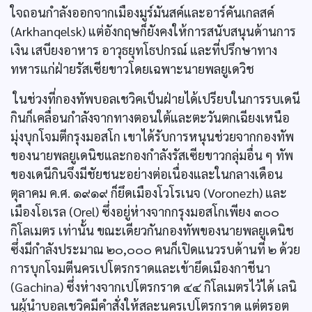
ใจถอนกำลังออกจากเมืองมูร์มันสค์และอาร์คันเกลสค์
(Arkhanqelsk) แต่อังกฤษก็ยังคงให้การสนับสนุนด้านการ
เงิน เสบียงอาหาร อาวุธยุทโธปกรณ์ และที่ปรึกษาทาง
ทหารแก่ฝ่ายรัสเซียขาวโดยเฉพาะนายพลยูเดวิช
ในช่วงที่กองทัพบอลเชวิคเป็นฝ่ายได้เปรียบในการรบเดนี
กินก็เคลื่อนกำลังจากทางตอนใต้และตะวันตกเฉียงเหนือ
มุ่งบุกโจมตีกรุงมอสโก เขาได้รับการหนุนช่วยจากกองทัพ
ของนายพลยูเดนิชและกองกำลังรัสเซียขาวกลุ่มอื่น ๆ ทัพ
ของเดนีกินจึงมีชัยชนะอย่างต่อเนื่องและในกลางเดือน
ตุลาคม ค.ศ. ๑๙๑๙ ก็ยึดเมืองโวโรเนจ (Voronezh) และ
เมืองโอเรล (Orel) ซึ่งอยู่ห่างจากกรุงมอสโกเพียง ๓๐๐
กิโลเมตร เท่านั้น ขณะเดียวกันกองทัพของนายพลยูเดนิช
ซึ่งมีกำลังประมาณ ๒๐,๐๐๐ คนก็เปิดแนวรบด้านที่ ๒ ด้วย
การบุกโจมตีนครเปโตรกราดและเข้ายึดเมืองกาชีนา
(Gachina) ซึ่งห่างจากเปโตรกราด ๔๔ กิโลเมตรไว้ได้ เลนิ
นผู้นำบอลเชวิคมีคำสั่งให้สละนครเปโตรกราด แต่ตรอต