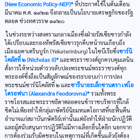
(New Economic Policy-NEP)*
ที่ประกาศใช้ในต้นเดือน
มีนาคม ค.ศ. ๑๙๒๑ จึงกลายเป็นนโยบายเศรษฐกิจของรัฐ
ตลอด ช่วงทศวรรษ ๑๙๒๐
ในช่วงระหว่างสงครามกลางเมืองซึ่งฝ่ายรัสเซียขาวกำลัง
ได้เปรียบและกองทัพรัสเซียขาวรุกคืบหน้าจนเกือบถึง
เมืองเยคาเตรินบูร์ก (Yekaterinburg) ในไซบีเรียซึ่ง
ซาร์นิ
โคลัสที่ ๒ (Nicholas II)*
และพระราชวงศ์ถูกควบคุมเลนิน
สั่งการให้หน่วยตำรวจลับปลงพระชนม์พระราชวงศ์ทุก
พระองค์ซึ่งถือเป็นสัญลักษณ์ของระบอบเก่า การปลง
พระชนม์ซาร์นิโคลัสที่ ๒ และ
ซารีนาอะเล็กซานดรา เฟโอ
โดรอฟนา (Alexandra Feodorovna)*
รวมทั้งพระ
ราชโอรสและพระราชธิดาตลอดจนข้าราชบริพารที่ใกล้
ชิดไม่เพียงทำให้กลุ่มกษัตริย์นิยมหมดโอกาสที่จะฟื้นคืน
อำนาจแก่สถาบันกษัตริย์เท่านั้นแต่ยังทำให้ฝ่ายนักปฏิวัติ
และผู้สนับสนุนการปฏิวัติไม่มีทางเลือกอื่นใดอีก นอกจาก
การต้องร่วมรับผิดชอบในเหตุการณ์ที่เกิดขึ้นแล้วยังต้อง