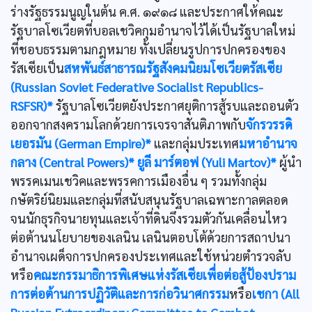
ร่างรัฐธรรมนูญในต้น ค.ศ. ๑๙๑๘ และประกาศให้คณะ
รัฐบาลโซเวียตที่บอลเชวิคกุมอำนาจไว้ได้เป็นรัฐบาลใหม่
ที่ชอบธรรมตามกฎหมาย ทั้งเปลี่ยนรูปการปกครองของ
รัสเซียเป็น
สหพันธ์สาธารณรัฐสังคมนิยมโซเวียตรัสเซีย
(Russian Soviet Federative Socialist Republics-
RSFSR)*
รัฐบาลโซเวียตยังประกาศยุติการสู้รบและถอนตัว
ออกจากสงครามโลกด้วยการเจรจาสันติภาพกับ
จักรวรรดิ
เยอรมัน (German Empire)*
และกลุ่มประเทศ
มหาอำนาจ
กลาง (Central Powers)*
ยูลี มาร์ตอฟ (Yuli Martov)*
ผู้นำ
พรรคเมนเชวิคและพรรคการเมืองอื่น ๆ รวมทั้งกลุ่ม
กษัตริย์นิยมและกลุ่มที่สนับสนุนรัฐบาลเฉพาะกาลตลอด
จนนักธุรกิจนายทุนและเจ้าที่ดินจึงรวมตัวกันเคลื่อนไหว
ต่อต้านนโยบายของเลนิน เลนินตอบโต้ด้วยการสถาปนา
อำนาจเผด็จการปกครองประเทศและใช้หน่วยตำรวจลับ
หรือ
คณะกรรมาธิการพิเศษแห่งรัสเซียเพื่อต่อสู้ป้องปราม
การต่อต้านการปฏิวัติและการก่อวินาศกรรม
หรือ
เชกา (All