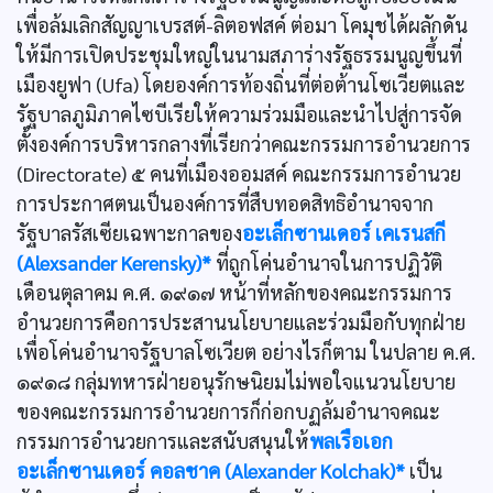
เพื่อล้มเลิกสัญญาเบรสต์-ลิตอฟสค์ ต่อมา โคมุชได้ผลักดัน
ให้มีการเปิดประชุมใหญ่ในนามสภาร่างรัฐธรรมนูญขึ้นที่
เมืองยูฟา (Ufa) โดยองค์การท้องถิ่นที่ต่อต้านโซเวียตและ
รัฐบาลภูมิภาคไซบีเรียให้ความร่วมมือและนำไปสู่การจัด
ตั้งองค์การบริหารกลางที่เรียกว่าคณะกรรมการอำนวยการ
(Directorate) ๕ คนที่เมืองออมสค์ คณะกรรมการอำนวย
การประกาศตนเป็นองค์การที่สืบทอดสิทธิอำนาจจาก
รัฐบาลรัสเซียเฉพาะกาลของ
อะเล็กซานเดอร์ เคเรนสกี
(Alexsander Kerensky)*
ที่ถูกโค่นอำนาจในการปฏิวัติ
เดือนตุลาคม ค.ศ. ๑๙๑๗ หน้าที่หลักของคณะกรรมการ
อำนวยการคือการประสานนโยบายและร่วมมือกับทุกฝ่าย
เพื่อโค่นอำนาจรัฐบาลโซเวียต อย่างไรก็ตาม ในปลาย ค.ศ.
๑๙๑๘ กลุ่มทหารฝ่ายอนุรักษนิยมไม่พอใจแนวนโยบาย
ของคณะกรรมการอำนวยการก็ก่อกบฏล้มอำนาจคณะ
กรรมการอำนวยการและสนับสนุนให้
พลเรือเอก
อะเล็กซานเดอร์ คอลชาค (Alexander Kolchak)*
เป็น