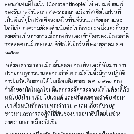
คอนสแตนติโนเปิล (Constantinople) ได้ ความพ่ายแพ้
ของรันเกลจึงปิดฉากสงครามกลางเมืองรัสเซียในส่วนที่
เป็นพื้นที่ยุโรปรัสเซียลงแต่ในพื้นที่ส่วนเอเชียกลางและ
ไซบีเรีย สงครามยังคงดำเนินต่อไปอีกระยะหนึ่งและสิ้นสุด
ลงอย่างเป็นทางการเมื่อกองทัพแดงเข้ายึดครองเมืองวลาดิ
วอสตอคบนฝั่งทะเลแปซิฟิกได้เมื่อวันที่ ๒๕ ตุลาคม ค.ศ.
๑๙๒๒
หลังสงครามกลางเมืองสิ้นสุดลง กองทัพแดงก็หันมาปราบ
ปรามกบฏชาวนาและกองกำลังของมัคโนซึ่งมีฐานปฏิบัติ
การในรัสเซียตอนใต้ ในเดือนสิงหาคม ค.ศ. ๑๙๒๑ กอง
กำลังของมัคโนถูกโจมตีแตกกระจัดกระจาย มัคโนต้องลี้ภัย
หนีไปยังโรมาเนีย โปแลนด์ และฝรั่งเศสตามลำดับ ต่อมา
เขาเขียนบันทึกความทรงจำรวม ๓ เล่ม เกี่ยวกับกบฏ
ชาวนาและการต่อสู้ที่มีสีสันของฝ่ายอนาธิปไตยในช่วง
สงครามกลางเมืองรัสเซีย