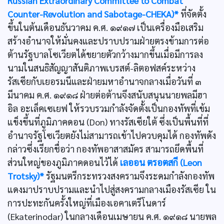
Russian Extraordinary Committee to Combat
Counter-Revolution and Sabotage-CHEKA)*
ที่จัดตั้ง
ขึ้นในต้นเดือนธันวาคม ค.ศ. ๑๙๑๗ เป็นเครื่องมือเสริม
สร้างอำนาจให้มั่นคงและปราบปรามฝ่ายตรงข้ามการต่อ
ต้านรัฐบาลโซเวียตได้ขยายตัวกว้างมากขึ้นเมื่อมีการลง
นามในสนธิสัญญาสันติภาพเบรสต์-ลิตอฟสค์ระหว่าง
รัสเซียกับเยอรมนีและฝ่ายมหาอำนาจกลางเมื่อวันที่ ๓
มีนาคม ค.ศ. ๑๙๑๘ ฝ่ายต่อต้านจึงสนับสนุนนายพลมีฮา
อิล อะเล็คเซเยฟ ให้รวบรวมกำลังจัดตั้งเป็นกองทัพที่เข้ม
แข็งขึ้นที่ภูมิภาคดอน (Don) ทางรัสเซียใต้ ซึ่งเป็นพื้นที่ที่
อำนาจรัฐโซเวียตยังไม่สามารถเข้าไปควบคุมได้ กองทัพดัง
กล่าวซึ่งเรียกชื่อว่า กองทัพอาสาสมัคร สามารถยึดพื้นที่
ส่วนใหญ่ของภูมิภาคดอนไว้ได้
เลออน ตรอตสกี (Leon
Trotsky)*
รัฐมนตรีกระทรวงสงครามจึงระดมกำลังกองทัพ
แดงมาปราบปรามและนำไปสู่สงครามกลางเมืองรัสเซีย ใน
การปะทะกันครั้งใหญ่ที่เมืองเอคาเตรีโนดาร์
(Ekaterinodar) ในกลางเดือนเมษายน ค.ศ. ๑๙๑๘ นายพล