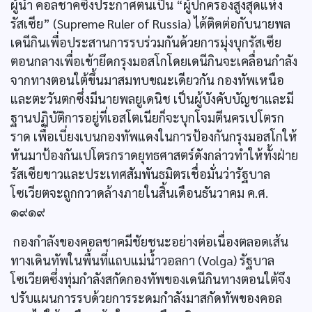
ผู้นำ คอลชาคซึ่งประกาศตนเป็น “ผู้ปกครองสูงสุดแห่ง
รัสเซีย” (Supreme Ruler of Russia) ได้ติดต่อกับนายพล
เดนีกินเพื่อประสานการรบร่วมกันด้วยการมุ่งบุกรัสเซีย
ตอนกลางเพื่อเข้ายึดกรุงมอสโกโดยเดนีกินจะเคลื่อนกำลัง
จากทางตอนใต้ขึ้นมาสมทบขณะเดียวกัน กองทัพเหนือ
และตะวันตกซึ่งมีนายพลยูเดนิช เป็นผู้บังคับบัญชาและมี
ฐานปฏิบัติการอยู่ที่เอสโตเนียก็จะบุกโจมตีนครเปโตรก
ราด เพื่อเบี่ยงเบนกองทัพแดงในการป้องกันกรุงมอสโกให้
หันมาป้องกันเปโตรกราดยุทธศาสตร์ดังกล่าวทำให้ทั้งฝ่าย
รัสเซียขาวและประเทศสัมพันธมิตรเชื่อมั่นว่ารัฐบาล
โซเวียตจะถูกกวาดล้างภายในสิ้นเดือนธันวาคม ค.ศ.
๑๙๑๙
กองกำลังของคอลชาคมีชัยชนะอย่างต่อเนื่องตลอดเส้น
ทางเดินทัพในพื้นที่แถบแม่นํ้าวอลกา (Volga) รัฐบาล
โซเวียตซึ่งทุ่มกำลังสกัดกองทัพของเดนีกินทางตอนใต้จึง
ปรับแผนการรบด้วยการระดมกำลังมาสกัดทัพของคอล