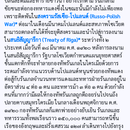
ปล้นสะดมและทำร้ายชาวนา อย่างไรก็ตาม รันเกลก็มี
ชัยชนะต่อกองทหารแดงซึ่งในขณะนั้นมีกำลังไม่เพียงพอ
เพราะติดพันใน
สงครามรัสเซีย-โปแลนด์ (Russo-Polish
War)*
ต่อมาในเดือนมีนาคมโปแลนด์และสหภาพโซเวียต
สามารถตกลงกันได้ที่จะยุติสงครามและนำไปสู่การลงนาม
ใน
สนธิสัญญารีกา (Treaty of Riga)*
ระหว่างทั้ง ๒
ประเทศ เมื่อวันที่ ๑๘ มีนาคม ค.ศ. ๑๙๒๐ หลังการลงนาม
ในสนธิสัญญารีกา รัฐบาลโซเวียตกำหนดแผนยุทธศาสตร์
ขั้นแตกหักที่จะทำลายกองทัพรันเกลในไครเมียด้วยการ
ระดมกำลังจากแนวรบด้านโปแลนด์หนุนช่วยกองทัพแดง
ต่อสู้กับรันเกลจำนวนทหารแดงและทหารฝ่ายรันเกลอยู่ใน
อัตราส่วน ๔ ต่อ ๑ คน และทหารม้า ๓ ต่อ ๑ คน ด้วยกำลัง
คนที่มากกว่ามีผลให้กองทัพรันเกลถูกตีถอยร่นไปจนถึง
ปลายคาบสมุทรไครเมีย ในกลางเดือนพฤศจิกายน ค.ศ.
๑๙๒๐ กองทัพรันเกลก็แตกพ่ายอย่างยับเยิน รันเกลและ
ทหารรวมทั้งพลเรือนราว ๑๕๐,๐๐๐ คนสามารถหนีขึ้น
เรือของอังกฤษและฝรั่งเศสรวม ๑๒๗ ลำเดินทางไปยังกรุง