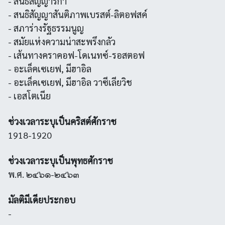
- สนธิสัญญารีกา
- สนธิสัญญาสันติภาพเบรสต์-ลิตอฟสค์
- สภาร่างรัฐธรรมนูญ
- สมัยแห่งความน่าสะพรึงกลัว
- เส้นทางคราคอฟ-โดเนทซ์-รอสตอฟ
- อะเล็คเซเยฟ, มีฮาอิล
- อะเล็คเซเยฟ, มีฮาอิล วาซีเลียวิช
- เอสโตเนีย
ช่วงเวลาระบุเป็นคริสต์ศักราช
1918-1920
ช่วงเวลาระบุเป็นพุทธศักราช
พ.ศ. ๒๔๖๑-๒๔๖๓
มัลติมีเดียประกอบ
-