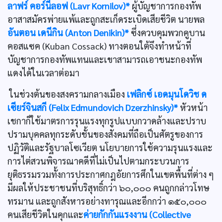
ลาฟร์ คอร์นีลอฟ (Lavr Kornilov)*
ผู้บัญชาการกองทัพ
อาสาสมัครพ่ายแพ้และถูกสะเก็ดระเบิดเสียชีวิต นายพล
อันตอน เดนีกิน (Anton Denikin)*
ซึ่งควบคุมพวกคูบาน
คอสแซค (Kuban Cossack) ทางตอนใต้จึงทำหน้าที่
บัญชาการกองทัพแทนและเขาสามารถเอาชนะกองทัพ
แดงได้ในเวลาต่อมา
ในช่วงต้นของสงครามกลางเมือง
เฟลิกซ์ เอดมุนโดวิช ด
เซียร์จินสกี (Felix Edmundovich Dzerzhinsky)*
หัวหน้า
เชกาก็ใช้มาตรการรุนแรงทุกรูปแบบกวาดล้างและปราบ
ปรามบุคคลทุกระดับชั้นของสังคมที่ถือเป็นศัตรูของการ
ปฏิวัติและรัฐบาลโซเวียต นโยบายการใช้ความรุนแรงและ
การไต่สวนพิจารณาคดีที่ไม่เป็นไปตามกระบวนการ
ยุติธรรมรวมทั้งการประกาศกฎอัยการศึกในเขตพื้นที่ต่าง ๆ
มีผลให้ประชาชนที่บริสุทธิ์กว่า ๖๐,๐๐๐ คนถูกกล่าวโทษ
ทรมาน และถูกสังหารอย่างทารุณและอีกกว่า ๑๕๐,๐๐๐
คนเสียชีวิตในคุกและ
ค่ายกักกันแรงงาน (Collective