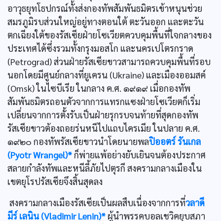
อาวุธยุทโธปกรณ์ทั้งส่งกองทัพสัมพันธมิตรเข้าหนุนช่วย
สมรภูมิรบส่วนใหญ่อยู่ทางตอนใต้ ตะวันออก และตะวัน
ตกเฉียงใต้ของรัสเซียฝ่ายโซเวียตควบคุมพื้นที่ใจกลางของ
ประเทศได้ซึ่งรวมทั้งกรุงมอสโก และนครเปโตรกราด
(Petrograd) ส่วนฝ่ายรัสเซียขาวสามารถควบคุมพื้นที่รอบ
นอกโดยมีศูนย์กลางที่ยูเครน (Ukraine) และเมืองออมสค์
(Omsk) ในไซบีเรีย ในกลาง ค.ศ. ๑๙๑๙ เมื่อกองทัพ
สัมพันธมิตรถอนตัวจากการแทรกแซงฝ่ายโซเวียตก็เริ่ม
เปลี่ยนจากการตั้งรับเป็นฝ่ายรุกรบจนท้ายที่สุดกองทัพ
รัสเซียขาวต้องถอยร่นหนีไปแถบไครเมีย ในปลาย ค.ศ.
๑๙๒๐ กองทัพรัสเซียขาวนำโดยนายพล
ปิออตร์ รันเกล
(Pyotr Wrangel)*
ก็พ่ายแพ้อย่างยับเยินจนต้องประกาศ
สลายกำลังทัพและหนีลี้ภัยไปตุรกี สงครามกลางเมืองใน
เขตยุโรปรัสเซียจึงสิ้นสุดลง
สงครามกลางเมืองรัสเซียเป็นผลสืบเนื่องจากการที่
วลาดี
มีร์ เลนิน (Vladimir Lenin)*
ผู้นำพรรคบอลเชวิคยุบสภา