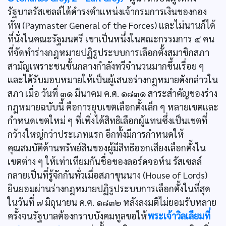
รัฐบาลรัสเซลล์ได้ดำรงตำแหน่งเจ้ากรมการเงินของกอง
ทัพ (Paymaster General of the Forces) และไม่นานก็ได้
ที่นั่งในคณะรัฐมนตรี เขาเป็นหนึ่งในคณะกรรมการ ๔ คน
ที่จัดทำร่างกฎหมายปฏิรูประบบการเลือกตั้งสมาชิกสภา
สามัญเพราะชนชั้นกลางกำลังทวีจำนวนมากขึ้นเรื่อย ๆ
และได้รับมอบหมายให้เป็นผู้เสนอร่างกฎหมายดังกล่าวใน
สภา เมื่อ วันที่ ๓๑ มีนาคม ค.ศ. ๑๘๓๑ สาระสำคัญของร่าง
กฎหมายฉบับนี้ คือการยุบเขตเลือกตั้งเล็ก ๆ หลายเขตและ
กำหนดเขตใหม่ ๆ ที่เพิ่งได้สิทธิเลือกผู้แทนซึ่งเป็นเขตที่
กว้างใหญ่กว่าประเภทแรก อีกทั้งมีการกำหนดให้
คุณสมบัติด้านทรัพย์สินของผู้มีสิทธิออกเสียงเลือกตั้งใน
เขตต่าง ๆ ให้เท่าเทียมกันชื่อของลอร์ดจอห์น รัสเซลล์
กลายเป็นที่รู้จักกันทั่วเมื่อสภาขุนนาง (House of Lords)
ยินยอมผ่านร่างกฎหมายปฏิรูประบบการเลือกตั้งในที่สุด
ในวันที่ ๗ มิถุนายน ค.ศ. ๑๘๓๒ หลังลงมติไม่ยอมรับหลาย
ครั้งจนรัฐบาลต้องกราบบังคมทูลขอให้
พระเจ้าวิลเลียมที่