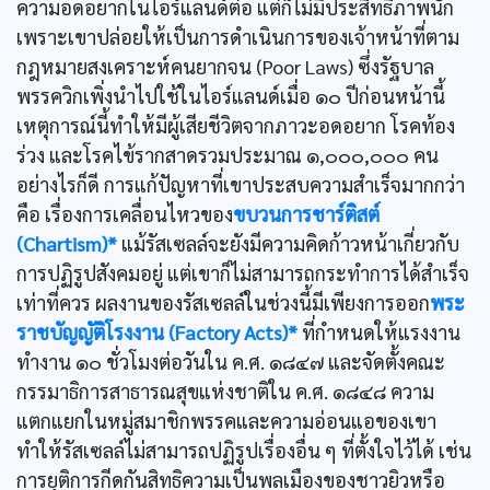
ความอดอยากในไอร์แลนด์ต่อ แต่ก็ไม่มีประสิทธิภาพนัก
เพราะเขาปล่อยให้เป็นการดำเนินการของเจ้าหน้าที่ตาม
กฎหมายสงเคราะห์คนยากจน (Poor Laws) ซึ่งรัฐบาล
พรรควิกเพิ่งนำไปใช้ในไอร์แลนด์เมื่อ ๑๐ ปีก่อนหน้านี้
เหตุการณ์นี้ทำให้มีผู้เสียชีวิตจากภาวะอดอยาก โรคท้อง
ร่วง และโรคไข้รากสาดรวมประมาณ ๑,๐๐๐,๐๐๐ คน
อย่างไรก็ดี การแก้ปัญหาที่เขาประสบความสำเร็จมากกว่า
คือ เรื่องการเคลื่อนไหวของ
ขบวนการชาร์ติสต์
(Chartism)*
แม้รัสเซลล์จะยังมีความคิดก้าวหน้าเกี่ยวกับ
การปฏิรูปสังคมอยู่ แต่เขาก็ไม่สามารถกระทำการได้สำเร็จ
เท่าที่ควร ผลงานของรัสเซลล์ในช่วงนี้มีเพียงการออก
พระ
ราชบัญญัติโรงงาน (Factory Acts)*
ที่กำหนดให้แรงงาน
ทำงาน ๑๐ ชั่วโมงต่อวันใน ค.ศ. ๑๘๔๗ และจัดตั้งคณะ
กรรมาธิการสาธารณสุขแห่งชาติใน ค.ศ. ๑๘๔๘ ความ
แตกแยกในหมู่สมาชิกพรรคและความอ่อนแอของเขา
ทำให้รัสเซลล์ไม่สามารถปฏิรูปเรื่องอื่น ๆ ที่ตั้งใจไว้ได้ เช่น
การยุติการกีดกันสิทธิความเป็นพลเมืองของชาวยิวหรือ