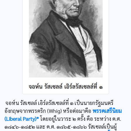
จอห์น รัสเซลล์ เอิร์ลรัสเซลล์ที่ ๑ เป็นนายกรัฐมนตรี
อังกฤษจากพรรคริก (Whig) หรือต่อมาคือ
พรรคเสรีนิยม
(Liberal Party)*
โดยอยู่ในวาระ ๒ ครั้ง คือ ระหว่าง ค.ศ.
๑๘๔๖-๑๘๕๒ และ ค.ศ. ๑๘๖๕-๑๘๖๖ รัสเซลล์เป็นผู้