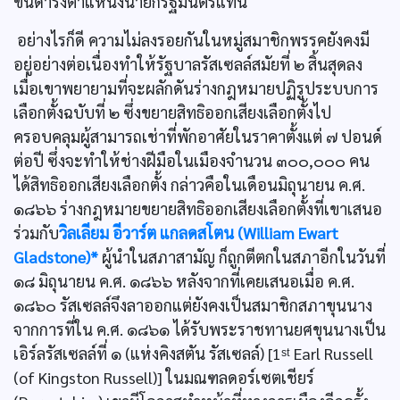
ขึ้นดำรงตำแหน่งนายกรัฐมนตรีแทน
อย่างไรก็ดี ความไม่ลงรอยกันในหมู่สมาชิกพรรคยังคงมี
อยู่อย่างต่อเนื่องทำให้รัฐบาลรัสเซลล์สมัยที่ ๒ สิ้นสุดลง
เมื่อเขาพยายามที่จะผลักดันร่างกฎหมายปฏิรูประบบการ
เลือกตั้งฉบับที่ ๒ ซึ่งขยายสิทธิออกเสียงเลือกตั้งไป
ครอบคลุมผู้สามารถเช่าที่พักอาศัยในราคาตั้งแต่ ๗ ปอนด์
ต่อปี ซึ่งจะทำให้ช่างฝีมือในเมืองจำนวน ๓๐๐,๐๐๐ คน
ได้สิทธิออกเสียงเลือกตั้ง กล่าวคือในเดือนมิถุนายน ค.ศ.
๑๘๖๖ ร่างกฎหมายขยายสิทธิออกเสียงเลือกตั้งที่เขาเสนอ
ร่วมกับ
วิลเลียม อีวาร์ต แกลดสโตน (William Ewart
Gladstone)*
ผู้นำในสภาสามัญ ก็ถูกตีตกในสภาอีกในวันที่
๑๘ มิถุนายน ค.ศ. ๑๘๖๖ หลังจากที่เคยเสนอเมื่อ ค.ศ.
๑๘๖๐ รัสเซลล์จึงลาออกแต่ยังคงเป็นสมาชิกสภาขุนนาง
จากการที่ใน ค.ศ. ๑๘๖๑ ได้รับพระราชทานยศขุนนางเป็น
เอิร์ลรัสเซลล์ที่ ๑ (แห่งคิงสตัน รัสเซลล์) [1ˢᵗ Earl Russell
(of Kingston Russell)] ในมณฑลดอร์เซตเชียร์