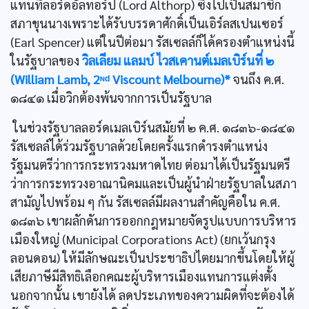
แทนที่ลอร์ดอัลทอร์ป (Lord Althorp) ซึ่งไปเป็นสมาชิก
สภาขุนนางเพราะได้รับบรรดาศักดิ์เป็นเอิร์ลสเปนเซอร์
(Earl Spencer) แต่ในปีต่อมา รัสเซลล์ก็ได้ครองตำแหน่งนี้
ในรัฐบาลของ
วิลเลียม แลมบ์ ไวสเคานต์เมลเบิร์นที่ ๒
(William Lamb, 2ᶰᵈ Viscount Melbourne)*
จนถึง ค.ศ.
๑๘๔๑ เมื่อวิกต้องพ้นจากการเป็นรัฐบาล
ในช่วงรัฐบาลลอร์ดเมลเบิร์นสมัยที่ ๒ ค.ศ. ๑๘๓๖-๑๘๔๑
รัสเซลล์ได้ร่วมรัฐบาลด้วยโดยครั้งแรกดำรงตำแหน่ง
รัฐมนตรีว่าการกระทรวงมหาดไทย ต่อมาได้เป็นรัฐมนตรี
ว่าการกระทรวงอาณานิคมและเป็นผู้นำฝ่ายรัฐบาลในสภา
สามัญไปพร้อม ๆ กัน รัสเซลล์มีผลงานสำคัญคือใน ค.ศ.
๑๘๓๖ เขาผลักดันการออกกฎหมายจัดรูปแบบการบริหาร
เมืองใหญ่ (Municipal Corporations Act) (ยกเว้นกรุง
ลอนดอน) ให้มีลักษณะเป็นประชาธิปไตยมากขึ้นโดยให้ผู้
เสียภาษีมีสิทธิเลือกคณะผู้บริหารเมืองแทนการแต่งตั้ง
นอกจากนั้น เขายังได้ ลดประเภทของความผิดที่จะต้องได้