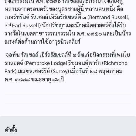
ถึงแก่กรรมใน ค.ศ. ๑๘๗๖ รัสเซลล์และภรรยาจึงเลี้ยงดู
หลานจากครอบครัวของบุตรชายผู้นี้ หลานคนหนึ่ง คือ
เบอร์ทรันด์ รัสเซลล์ เอิร์ลรัสเซลล์ที่ ๓ (Bertrand Russell,
3ʳᵈ Earl Russell) นักปรัชญาและนักคณิตศาสตร์ซึ่งได้รับ
รางวัลโนเบลสาขาวรรณกรรมใน ค.ศ. ๑๙๕๐ และเป็นนักร
ณรงค์ต่อต้านการใช้อาวุธนิวเคลียร์
จอห์น รัสเซลล์ เอิร์ลรัสเซลล์ที่ ๑ ถึงแก่อนิจกรรมที่เพมโบ
รกลอดจ์ (Pembroke Lodge) ริชมอนด์พาร์ก (Richmond
Park) มณฑลเซอร์รีย์ (Surrey) เมื่อวันที่ ๒๘ พฤษภาคม
ค.ศ. ๑๘๗๘ ขณะอายุ ๘๖ ปี.
คำตั้ง