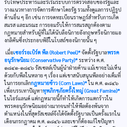
รับโทษประหารและริเริ่มระบบการตรวจสอบของรัฐและ
วางแนวทางการจัดการศึกษาโดยรัฐ รวมทั้งดูแลการปฏิรูป
ด้านอื่น ๆ อีก เช่น การจดทะเบียนราษฎร์สำหรับการเกิด
สมรส และมรณะ การยอมรับให้การสมรสถูกต้องตาม
กฎหมายสำหรับผู้ที่ไม่ได้นับลือนิกายอังกฤษหรือนิกายแอ
งกลิคันซึ่งประกอบพิธีในโบสถ์ของนิกายนั้น ๆ
เมื่อ
เซอร์รอเบิร์ต พีล (Robert Peel)*
จัดตั้งรัฐบาล
พรรค
อนุรักษนิยม (Conservative Party)*
ระหว่าง ค.ศ.
๑๘๔๑-๑๘๔๖ รัสเซลล์เป็นผู้นำฝ่ายค้าน แม้เขาจะไม่เห็น
ด้วยกับพีลในหลาย ๆ เรื่อง แต่เขาสนับสนุนพีลอย่างเต็มที่
ในการยกเลิก
กฎหมายข้าว (Corn Laws)*
ใน ค.ศ. ๑๘๔๖
เพื่อบรรเทาปัญหา
ทุพภิกขภัยครั้งใหญ่ (Great Famine)*
ในไอร์แลนด์ แต่กฎหมายนี้ก็ทำให้เกิดการแตกร้าวใน
พรรคอนุรักษนิยมอย่างมากจนทำให้พีลต้องพ้นจาก
ตำแหน่งในที่สุดรัสเซลล์จึงได้จัดตั้งรัฐบาลเป็นครั้งแรกใน
เดือนกรกฎาคม ค.ศ. ๑๘๔๖ และเขาก็ต้องแก้ไขปัญหา