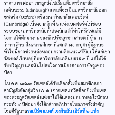
ราคาแพง ต่อมา เขาถูกส่งไปเรียนที่มหาวิทยาลัย
เอดินบะระ (Edinburgh) แทนที่จะเป็นมหาวิทยาลัยออก
ซฟอร์ด (Oxford) หรือ มหาวิทยาลัยเคมบริดจ์
(Cambridge) เนื่องจากดุ๊กที่ ๖ แห่งเบดฟอร์ดไม่ชอบ
ระบบของมหาวิทยาลัยทั้งสองนักแต่ก็ทำให้รัสเซลล์มี
โอกาสได้ศึกษางานของนักปรัชญาชาวสกอต มีผู้กล่าว
ว่าการศึกษาในสถานศึกษาที่แตกต่างจากบุตรผู้มีฐานะ
ทั่วไปนี้อาจช่วยหล่อหลอมความคิดแนวเสรีนิยมให้แก่เขา
รัสเซลล์เรียนอยู่ที่มหาวิทยาลัยเอดินบะระ ๓ ปี แต่ไม่ได้
รับปริญญา และหันไปสนใจการเมืองตามการซักจูงของ
บิดา
ใน ค.ศ. ๑๘๑๓ รัสเซลล์ได้รับเลือกตั้งเป็นสมาชิกสภา
สามัญสังกัดกลุ่มวิก (Whig) จากเขตแทวิสต็อกซึ่งเป็นเขต
ของตระกูลรัสเซลล์ แต่เขาไม่ได้แสดงบทบาทอะไรนักจน
กระทั่ง ๔ ปีต่อมา จึงได้กล่าวอภิปรายในสภาครั้งสำคัญ
โจมตีรัฐบาล
รอเบิร์ต แบงส์ เจงกินสัน เอิร์ลที่ ๒ แห่ง