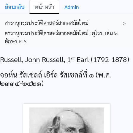
ย้อนกลับ
หน้าหลัก
Admin
สารานุกรมประวัติศาสตร์สากลสมัยใหม่
>
สารานุกรมประวัติศาสตร์สากลสมัยใหม่ : ยุโรป เล่ม ๖
อักษร P-S
Russell, John Russell, 1ˢᵗ Earl (1792-1878)
จอห์น รัสเซลล์ เอิร์ล รัสเซลล์ที่ ๑ (พ.ศ.
๒๓๓๕-๒๔๒๑)