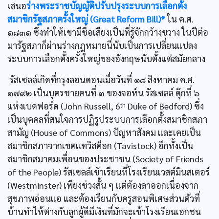
เสนอ
ร่างพระราชบัญญัติปรับปรุงระบบการเลือกตั้ง
สมาชิกรัฐสภาครั้งใหญ่ (Great Reform Bill)*
ใน ค.ศ.
๑๘๓๑ ซึ่งทำให้เขามีชื่อเสียงเป็นที่รู้จักกว้างขวาง ในปีต่อ
มารัฐสภาก็ผ่านร่างกฎหมายนี่นับเป็นการเปลี่ยนแปลง
ระบบการเลือกตั้งครั้งใหญ่ของอังกฤษนับตั้งแต่สมัยกลาง
รัสเซลล์เกิดที่กรุงลอนดอนเมื่อวันที่ ๑๘ สิงหาคม ค.ศ.
๑๗๙๒ เป็นบุตรชายคนที่ ๓ ของจอห์น รัสเซลล์ ดุ๊กที่ ๖
แห่งเบดฟอร์ด (John Russell, 6ᵗʰ Duke of Bedford) ซึ่ง
เป็นบุคคลที่สนใจการปฏิรูประบบการเลือกตั้งสมาชิกสภา
สามัญ (House of Commons) ปัญหาสังคม และเคยเป็น
สมาชิกสภาจากเขตแทวิสต็อก (Tavistock) อีกทั้งเป็น
สมาชิกสมาคมเพื่อนของประชาชน (Society of Friends
of the People) รัสเซลล์เข้าเรียนที่โรงเรียนเวสต์มินสเตอร์
(Westminster) เพียงช่วงสั้น ๆ แต่ต้องลาออกเนื่องจาก
สุขภาพอ่อนแอ และต้องเรียนกับครูสอนพิเศษส่วนตัวที่
บ้านทำให้ต่างกับลูกผู้ดีมีเงินที่มักจะเข้าโรงเรียนเอกชน