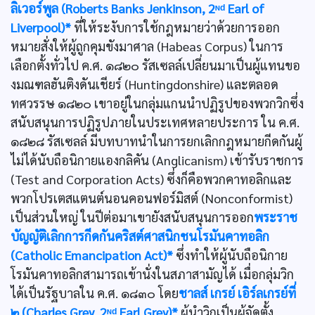
ลิเวอร์พูล (Roberts Banks Jenkinson, 2ᶰᵈ Earl of
Liverpool)*
ที่ให้ระงับการใช้กฎหมายว่าด้วยการออก
หมายสั่งให้ผู้ถูกคุมขังมาศาล (Habeas Corpus) ในการ
เลือกตั้งทั่วไป ค.ศ. ๑๘๒๐ รัสเซลล์เปลี่ยนมาเป็นผู้แทนขอ
งมณฑลฮันติงดันเชียร์ (Huntingdonshire) และตลอด
ทศวรรษ ๑๘๒๐ เขาอยู่ในกลุ่มแกนนำปฏิรูปของพวกวิกซึ่ง
สนับสนุนการปฏิรูปภายในประเทศหลายประการ ใน ค.ศ.
๑๘๒๘ รัสเซลล์ มีบทบาทนำในการยกเลิกกฎหมายกีดกันผู้
ไม่ได้นับถือนิกายแองกลิคัน (Anglicanism) เข้ารับราชการ
(Test and Corporation Acts) ซึ่งก็คือพวกคาทอลิกและ
พวกโปรเตสแตนต์นอนคอนฟอร์มิสต์ (Nonconformist)
เป็นส่วนใหญ่ ในปีต่อมาเขายังสนับสนุนการออก
พระราช
บัญญัติเลิกการกีดกันคริสต์ศาสนิกชนโรมันคาทอลิก
(Catholic Emancipation Act)*
ซึ่งทำให้ผู้นับถือนิกาย
โรมันคาทอลิกสามารถเข้านั่งในสภาสามัญได้ เมื่อกลุ่มวิก
ได้เป็นรัฐบาลใน ค.ศ. ๑๘๓๐ โดย
ชาลส์ เกรย์ เอิร์ลเกรย์ที่
๒ (Charles Grey, 2ᶰᵈ Earl Grey)*
ผู้นำวิกเป็นผู้จัดตั้ง