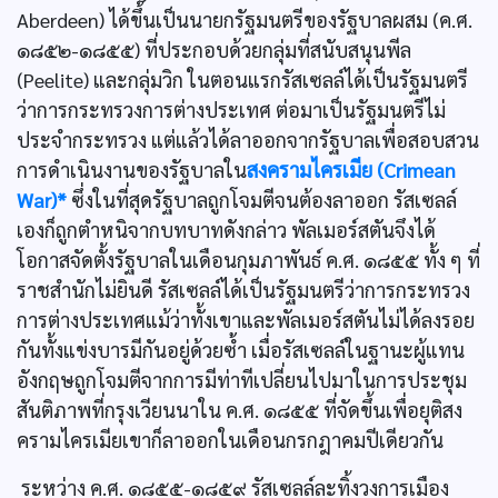
Aberdeen) ได้ขึ้นเป็นนายกรัฐมนตรีของรัฐบาลผสม (ค.ศ.
๑๘๕๒-๑๘๕๕) ที่ประกอบด้วยกลุ่มที่สนับสนุนพีล
(Peelite) และกลุ่มวิก ในตอนแรกรัสเซลล์ได้เป็นรัฐมนตรี
ว่าการกระทรวงการต่างประเทศ ต่อมาเป็นรัฐมนตรีไม่
ประจำกระทรวง แต่แล้วได้ลาออกจากรัฐบาลเพื่อสอบสวน
การดำเนินงานของรัฐบาลใน
สงครามไครเมีย (Crimean
War)*
ซึ่งในที่สุดรัฐบาลถูกโจมตีจนต้องลาออก รัสเซลล์
เองก็ถูกตำหนิจากบทบาทดังกล่าว พัลเมอร์สตันจึงได้
โอกาสจัดตั้งรัฐบาลในเดือนกุมภาพันธ์ ค.ศ. ๑๘๕๕ ทั้ง ๆ ที่
ราชสำนักไม่ยินดี รัสเซลล์ได้เป็นรัฐมนตรีว่าการกระทรวง
การต่างประเทศแม้ว่าทั้งเขาและพัลเมอร์สตันไม่ได้ลงรอย
กันทั้งแข่งบารมีกันอยู่ด้วยซํ้า เมื่อรัสเซลล์ในฐานะผู้แทน
อังกฤษถูกโจมตีจากการมีท่าทีเปลี่ยนไปมาในการประชุม
สันติภาพที่กรุงเวียนนาใน ค.ศ. ๑๘๕๕ ที่จัดขึ้นเพื่อยุติสง
ครามไครเมียเขาก็ลาออกในเดือนกรกฎาคมปีเดียวกัน
ระหว่าง ค.ศ. ๑๘๕๕-๑๘๕๙ รัสเซลล์ละทิ้งวงการเมือง