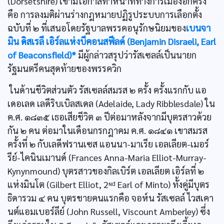
(Dorsetshire) เขามีโอกาสทำหน้าที่ทางการเมืองอีกครั้ง
คือ การลงมติผ่านร่างกฎหมายปฏิรูประบบการเลือกตั้ง
ฉบับที่ ๒ ที่เสนอโดยรัฐบาลพรรคอนุรักษนิยมของ
เบนจา
มิน ดิสเรลี เอิร์ลแห่งบีคอนสฟีลด์ (Benjamin Disraeli, Earl
of Beaconsfield)*
มีผู้กล่าวสรุปว่ารัสเซลล์เป็นนายก
รัฐมนตรีคนสุดท้ายของพรรควิก
ในด้านชีวิตส่วนตัว รัสเซลล์สมรส ๒ ครั้ง ครั้งแรกกับ แอ
เดอเลด เลดีริบเบิลสเดล (Adelaide, Lady Ribblesdale) ใน
ค.ศ. ๑๘๓๕ เธอเสียชีวิต ๓ ปีต่อมาหลังจากมีบุตรสาวด้วย
กัน ๒ คน ต่อมาในเดือนกรกฎาคม ค.ศ. ๑๘๔๑ เขาสมรส
ครั้งที่ ๒ กับเลดีฟรานเซส แอนนา-มาเรีย เอลเลียต-เมอร์
รีย์-ไคนินเมานด์ (Frances Anna-Maria Elliot-Murray-
Kynynmound) บุตรสาวของกิลเบิร์ต เอลเลียต เอิร์ลที่ ๒
แห่งมินโต (Gilbert Elliot, 2ᶰᵈ Earl of Minto) ทั้งคู่มีบุตร
ธิดารวม ๔ คน บุตรชายคนแรกคือ จอห์น รัสเซลล์ ไวสเคา
นต์แอมเบอร์ลีย์ (John Russell, Viscount Amberley) ซึ่ง