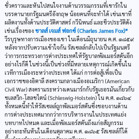
ชั่วคราวและหันไปสนใจงานด้านวรรณกรรมที่เขารักใน
บรรดานายกรัฐมนตรีอังกฤษ น้อยคนที่จะทำได้ เช่นเขาที่
ผลิตงานทั้งด้านประวัติศาสตร์ กวีนิพนธ์ และชีวประวัติดัง
เช่นเรื่องของ
ชาลส์ เจมส์ ฟอกซ์ (Charles James Fox)*
วีรบุรุษทางการเมืองของเขา ในเดือนมิถุนายน ค.ศ. ๑๘๕๙
หลังจากปรับความเข้าใจกัน รัสเซลล์กลับไปเป็นรัฐมนตรี
ว่าการกระทรวงการต่างประเทศให้รัฐบาลพัลเมอร์สตันอีก
อย่างไรก็ดี ในช่วงนี้เป็นช่วงที่มีหลายเหตุการณ์เกิดขึ้นใน
เวทีการเมืองระหว่างประเทศ ได้แก่ การต่อสู้เพื่อเป็น
เอกราชของอิตาลี สงครามกลางเมืองอเมริกา (American
Civil War) สงครามระหว่างเดนมาร์กกับรัฐเยอรมันเกี่ยวกับ
ชเลสวิก-โฮลชไตน์ (Schleswig-Holstein) ใน ค.ศ. ๑๘๖๔
ทั้งหมดนี้ทำให้รัสเซลล์ถูกพัลเมอร์สตันซึ่งชอบงานด้าน
การต่างประเทศมากกว่าการบริหารงานในประเทศแย่ง
บทบาทไปหมด และเมื่อพัลเมอร์สตันถึงแก่อสัญกรรม
อย่างกะทันหันในเดือนตุลาคม ค.ศ. ๑๘๖๕ รัสเซลล์ก็ได้