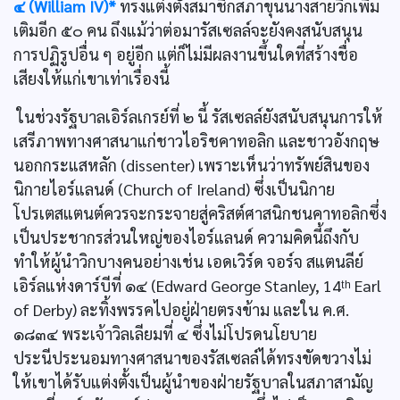
๔ (William IV)*
ทรงแต่งตั้งสมาชิกสภาขุนนางสายวิกเพิ่ม
เติมอีก ๕๐ คน ถึงแม้ว่าต่อมารัสเซลล์จะยังคงสนับสนุน
การปฏิรูปอื่น ๆ อยู่อีก แต่ก็ไม่มีผลงานขึ้นใดที่สร้างชื่อ
เสียงให้แก่เขาเท่าเรื่องนี้
ในช่วงรัฐบาลเอิร์ลเกรย์ที่ ๒ นี้ รัสเซลล์ยังสนับสนุนการให้
เสรีภาพทางศาสนาแก่ชาวไอริชคาทอลิก และชาวอังกฤษ
นอกกระแสหลัก (dissenter) เพราะเห็นว่าทรัพย์สินของ
นิกายไอร์แลนด์ (Church of Ireland) ซึ่งเป็นนิกาย
โปรเตสแตนต์ควรจะกระจายสู่คริสต์ศาสนิกชนคาทอลิกซึ่ง
เป็นประชากรส่วนใหญ่ของไอร์แลนด์ ความคิดนี้ถึงกับ
ทำให้ผู้นำวิกบางคนอย่างเช่น เอดเวิร์ด จอร์จ สแตนลีย์
เอิร์ลแห่งดาร์บีที่ ๑๔ (Edward George Stanley, 14ᵗʰ Earl
of Derby) ละทิ้งพรรคไปอยู่ฝ่ายตรงข้าม และใน ค.ศ.
๑๘๓๔ พระเจ้าวิลเลียมที่ ๔ ซึ่งไม่โปรดนโยบาย
ประนีประนอมทางศาสนาของรัสเซลล์ได้ทรงขัดขวางไม่
ให้เขาได้รับแต่งตั้งเป็นผู้นำของฝ่ายรัฐบาลในสภาสามัญ