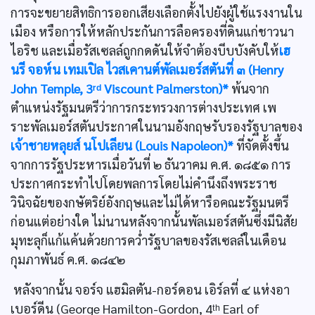
การจะขยายสิทธิการออกเสียงเลือกตั้งไปยังผู้ใช้แรงงานใน
เมือง หรือการให้หลักประกันการลือครองที่ดินแก่ชาวนา
ไอริช และเมื่อรัสเซลล์ถูกกดดันให้จำต้องบีบบังคับให้
เฮ
นรี จอห์น เทมเปิล ไวสเคานต์พัลเมอร์สตันที่ ๓ (Henry
John Temple, 3ʳᵈ Viscount Palmerston)*
พ้นจาก
ตำแหน่งรัฐมนตรีว่าการกระทรวงการต่างประเทศ เพ
ราะพัลเมอร์สตันประกาศในนามอังกฤษรับรองรัฐบาลของ
เจ้าชายหลุยส์ นโปเลียน (Louis Napoleon)*
ที่จัดตั้งขึ้น
จากการรัฐประหารเมื่อวันที่ ๒ ธันวาคม ค.ศ. ๑๘๕๑ การ
ประกาศกระทำไปโดยพลการโดยไม่คำนึงถึงพระราช
วินิจฉัยของกษัตริย์อังกฤษและไม่ได้หารือคณะรัฐมนตรี
ก่อนแต่อย่างใด ไม่นานหลังจากนั้นพัลเมอร์สตันซึ่งมีนิสัย
มุทะลุก็แก้แค้นด้วยการควํ่ารัฐบาลของรัสเซลล์ในเดือน
กุมภาพันธ์ ค.ศ. ๑๘๔๒
หลังจากนั้น จอร์จ แฮมิลตัน-กอร์ดอน เอิร์ลที่ ๔ แห่งอา
เบอร์ดีน (George Hamilton-Gordon, 4ᵗʰ Earl of