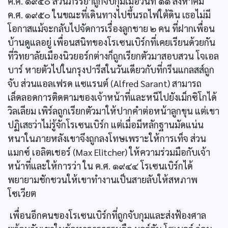
ค.ศ. ๑๙๕๐ ส่วนภรรยาถูกจับกุมเมื่อวันที่ ๑๑ สิงหาคม
ค.ศ. ๑๙๕๐ ในขณะที่เดินทางไปขึ้นรถไฟใต้ดิน เธอไม่มี
โอกาสแม้จะกลับไปจัดการเรื่องลูกชาย ๒ คน ที่ฝากเพื่อน
บ้านดูแลอยู่ เพื่อนสนิทของโรเซนเบิร์กที่เคยเรียนด้วยกัน
ที่วิทยาลัยเมืองนิวยอร์กต่างก็ถูกเรียกตัวมาสอบสวน โจเอล
บาร์ หายตัวไปในกรุงปารีสในวันเดียวกับที่กรีนแกลสส์ถูก
จับ ส่วนแอลเฟรด แซแรนต์ (Alfred Sarant) สามารถ
เล็ดลอดการติดตามของเจ้าหน้าที่และหนีไปยังเม็กซิโกได้
วิลเลียม เพิร์ลถูกเรียกตัวมาให้ปากคำต่อหน้าลูกขุน แต่เขา
ปฏิเสธว่าไม่รู้จักโรเซนเบิร์ก แต่เมื่อมีหลักฐานมัดแน่น
หนาในภายหลังเขาจึงถูกลงโทษเพราะให้การเท็จ ส่วน
แมกซ์ เอลิตเชอร์ (Max Elitcher) ให้ความร่วมมือกับเจ้า
หน้าที่และให้การว่า ใน ค.ศ. ๑๙๔๔ โรเซนเบิร์กได้
พยายามชักชวนให้เขาทำงานเป็นสายลับให้สหภาพ
โซเวียต
เพื่อนอีกคนของโรเซนเบิร์กที่ถูกจับกุมและส่งฟ้องศาล