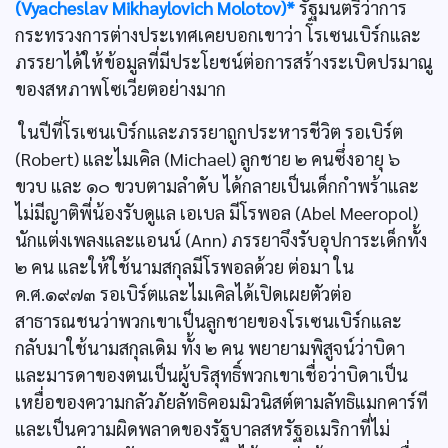
(Vyacheslav Mikhaylovich Molotov)*
รัฐมนตรีว่าการ
กระทรวงการต่างประเทศเคยบอกเขาว่า โรเซนเบิร์กและ
ภรรยาได้ให้ข้อมูลที่มีประโยชน์ต่อการสร้างระเบิดปรมาณู
ของสหภาพโซเวียตอย่างมาก
ในปีที่โรเซนเบิร์กและภรรยาถูกประหารชีวิต รอเบิร์ต
(Robert) และไมเคิล (Michael) ลูกชาย ๒ คนซึ่งอายุ ๖
ขวบ และ ๑๐ ขวบตามลำดับ ได้กลายเป็นเด็กกำพร้าและ
ไม่มีญาติพี่น้องรับดูแล เอเบล มีโรพอล (Abel Meeropol)
นักแต่งเพลงและแอนน์ (Ann) ภรรยาจึงรับอุปการะเด็กทั้ง
๒ คน และให้ใช้นามสกุลมีโรพอลด้วย ต่อมา ใน
ค.ศ.๑๙๗๓ รอเบิร์ตและไมเคิลได้เปิดเผยตัวต่อ
สาธารณชนว่าพวกเขาเป็นลูกชายของโรเซนเบิร์กและ
กลับมาใช้นามสกุลเดิม ทั้ง ๒ คน พยายามพิสูจน์ว่าบิดา
และมารดาของตนเป็นผู้บริสุทธิ์พวกเขาเชื่อว่าบิดาเป็น
เหยื่อของความกลัวภัยลัทธิคอมมิวนิสต์ตามลัทธิแมกคาร์ที
และเป็นความผิดพลาดของรัฐบาลสหรัฐอเมริกาที่ไม่