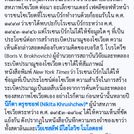
สหภาพโซเวียต ต่อมา อะเล็กซานเดอร์ เฟคลีซอฟหัวหน้า
จารชนโซเวียตที่โรเซนเบิร์กทำงานด้วยก็ยอมรับใน ค.ศ.
๑๙๙๗ ว่าเขาได้พบปะกับโรเซนเบิร์กระหว่าง ค.ศ.
๑๙๔๓-๑๙๔๖ แต่โรเซนเบิร์กไม่ได้ให้ข้อมูลใด ๆ ที่เป็น
ประโยชน์ต่อการสร้างระเบิดปรมาณูของโซเวียต ความ
เห็นดังกล่าวสอดคล้องกับความคิดของบอริส วี. โบรโควีช
(Boris V. Brokhovich) ผู้อำนวยการสถาบันวิจัยและทดลอง
ระเบิดปรมาณูของโซเวียต เขาได้ให้สัมภาษณ์
หนังสือพิมพ์
New York Times
ว่า โรเซนเบิร์กไม่ได้ให้
ข้อมูลที่เป็นประโยชน์ต่อโซเวียต ความสำเร็จในการสร้าง
ระเบิดปรมาณูเป็นผลสืบเนื่องจากการค้นคว้าและทดลอง
ของสหภาพโซเวียตเอง อย่างไรก็ตาม ก่อนหน้านั้นหลายปี
นีกีตา ครุชชอฟ (Nikita Khrushchev)*
ผู้นำสหภาพ
โซเวียตระหว่าง ค.ศ. ๑๙๕๓-๑๙๖๔ ได้ให้ความเห็นที่ขัด
แย้งกัน ดังปรากฏในหนังสือบันทึกความทรงจำของเขาว่า
ทั้งสตาลินและ
เวียเชสลัฟ มีไฮโลวิช โมโลตอฟ