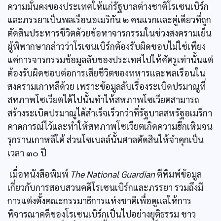
ความมั่นคงของประเทศให้แก่รัฐบาลต่างชาติโรเซนเบิร์ก
และภรรยาเป็นพลเรือนอเมริกัน ๒ คนแรกและคู่เดียวที่ถูก
ตัดสินประหารชีวิตด้วยข้อหาจารกรรมในช่วงสงครามเย็น
ผู้พิพากษากล่าวว่าโรเซนเบิร์กต้องรับผิดชอบไม่ใช่เพียง
แค่การจารกรรมข้อมูลลับของประเทศไปให้ศัตรูเท่านั้นแต่
ต้องรับผิดชอบต่อการเสียชีวิตของทหารและพลเรือนใน
สงครามเกาหลีด้วย เพราะข้อมูลลับเรื่องระเบิดปรมาณูที่
สหภาพโซเวียตได้ไปนั้นทำให้สหภาพโซเวียตสามารถ
สร้างระเบิดปรมาณูได้สำเร็จเร็วกว่าที่รัฐบาลสหรัฐอเมริกา
คาดการณ์ไว้และทำให้สหภาพโซเวียตเกิดความฮึกเหิมจน
รุกรานเกาหลีใต้ ส่วนโซเบลล์นั้นศาลตัดสินให้จำคุกเป็น
เวลา ๓๐ ปี
เมื่อหนังสือพิมพ์
The National Guardian
ตีพิมพ์ข้อมูล
เกี่ยวกับการสอบสวนคดีโรเซนเบิร์กและภรรยา รวมถึงมี
การแต่งตั้งคณะกรรมาธิการแห่งชาติเพื่อดูแลให้การ
พิจารณาคดีของโรเซนเบิร์กเป็นไปอย่างยุติธรรม ชาว