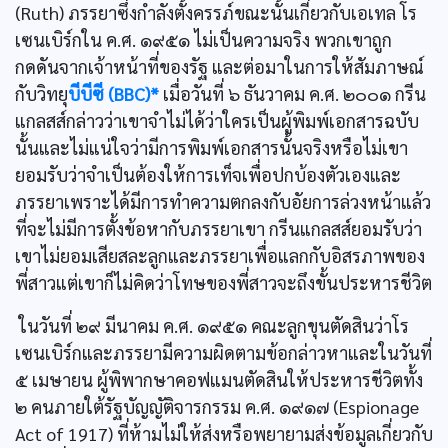
(Ruth) ภรรยาซึ่งกำลังตั้งครรภ์ขณะนั้นเกี่ยวกับเอเทล โร
เซนเบิร์กใน ค.ศ. ๑๙๕๑ ไม่เป็นความจริง พวกเขาถูก
กดดันจากเจ้าหน้าที่ของรัฐ และต่อมาในการให้สัมภาษณ์
กับวิทยุ
บีบีซี (BBC)*
เมื่อวันที่ ๖ ธันวาคม ค.ศ. ๒๐๐๑ กรีน
แกลสส์กล่าวว่าเขาจำไม่ได้ว่าใครเป็นผู้พิมพ์เอกสารฉบับ
นั้นและไม่แน่ใจว่ามีการพิมพ์เอกสารนั้นจริงหรือไม่เขา
ยอมรับว่าจำเป็นต้องให้การเท็จเพื่อปกบ้องตัวเองและ
ภรรยาเพราะได้มีการทำความตกลงกับอัยการล่วงหน้าแล้ว
ที่จะไม่มีการตั้งข้อหากับภรรยาเขา กรีนแกลสส์ยอมรับว่า
เขาไม่ยอมเสียสละลูกและภรรยาเพื่อแลกกับอิสรภาพของ
พี่สาวแต่เขาก็ไม่คิดว่าโทษของพี่สาวจะถึงขั้นประหารชีวิต
ในวันที่ ๒๙ มีนาคม ค.ศ. ๑๙๕๑ คณะลูกขุนตัดสินว่าโร
เซนเบิร์กและภรรยามีความผิดตามข้อกล่าวหาและในวันที่
๕ เมษายน ผู้พิพากษาคอฟแมนตัดสินให้ประหารชีวิตทั้ง
๒ คนภายใต้รัฐบัญญัติจารกรรม ค.ศ. ๑๙๑๗ (Espionage
Act of 1917) ที่ห้ามไม่ให้ส่งหรือพยายามส่งข้อมูลเกี่ยวกับ