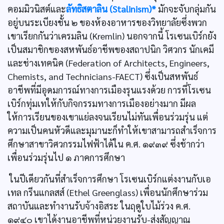
คอมมิวนิสต์และ
ลัทธิสตาลิน (Stalinism)*
มักจะจับกลุ่มกัน
อยู่บนระเบียงชั้น ๒ ของห้องอาหารของวิทยาลัยซึ่งพวก
เขาเรียกกันว่าเครมลิน (Kremlin) นอกจากนี้ โรเซนเบิร์กยัง
เป็นสมาชิกของสหพันธ์อาชีพของสถาปนิก วิศวกร นักเคมี
และช่างเทคนิค (Federation of Architects, Engineers,
Chemists, and Technicians-FAECT) ซึ่งเป็นสหพันธ์
อาชีพที่มีอุดมการณ์ทางการเมืองรุนแรงด้วย การที่โรเซน
เบิร์กทุ่มเทให้กับกิจกรรมทางการเมืองอย่างมาก มีผล
ให้การเรียนของเขาแย่ลงจนเรียนไม่ทันเพื่อนร่วมรุ่น แต่
ความเป็นคนหัวดีและมุมานะก็ทำให้เขาสามารถสำเร็จการ
ศึกษาสาขาวิศวกรรมไฟฟ้าได้ใน ค.ศ. ๑๙๓๙ ซึ่งช้ากว่า
เพื่อนร่วมรุ่นไป ๑ ภาคการศึกษา
ในปีเดียวกันที่สำเร็จการศึกษา โรเซนเบิร์กแต่งงานกับเอ
เทล กรีนแกลสส์ (Ethel Greenglass) เพื่อนนักศึกษาร่วม
สถาบันและทำงานรับจ้างอิสระ ในฤดูใบไม้ร่วง ค.ศ.
๑๙๔๐ เขาได้งานอาชีพที่หน่วยงานรับ-ส่งสัญญาณ