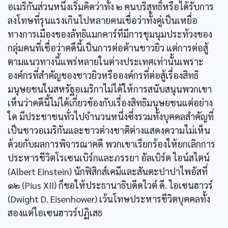
อเมริกันส่วนหนึ่งเริ่มคิดว่าทั้ง ๒ คนบริสุทธิ์หรือได้รับการ
ลงโทษที่รุนแรงเกินไปหลายคนเชื่อว่าทั้งคู่เป็นเหยื่อ
ทางการเมืองของลัทธิแมกคาร์ทีมีการชุมนุมประท้วงของ
กลุ่มคนที่เชื่อว่าคดีนี้เป็นการต่อต้านชาวยิว แต่การต่อสู้
ตามแนวทางนี้แพร่หลายในต่างประเทศเท่านั้นเพราะ
องค์กรที่สำคัญของชาวยิวหรือองค์กรที่ต่อสู้เรื่องสิทธิ
มนุษยชนในสหรัฐอเมริกาไม่ได้ให้การสนับสนุนพวกเขา
เห็นว่าคดีนี้ไม่ได้เกี่ยวข้องกับเรื่องสิทธิมนุษยชนแต่อย่าง
ใด มีประชาชนทั่วไปจำนวนหนึ่งซึ่งรวมทั้งบุคคลสำคัญที่
เป็นชาวอเมริกันและชาวต่างชาติต่างแสดงความไม่เห็น
ด้วยกับผลการพิจารณาคดี พวกเขาเรียกร้องให้ยกเลิกการ
ประหารชีวิตโรเซนเบิร์กและภรรยา อัลเบิร์ต ไอน์สไตน์
(Albert Einstein) นักฟิสิกส์เคมีและสันตะปาปาไพอัสที่
๑๒ (Pius XII) ก็ขอให้ประธานาธิบดีดไวต์ ดี. ไอเซนฮาวร์
(Dwight D. Eisenhower) เว้นโทษประหารชีวิตบุคคลทั้ง
สองแต่ไอเซนฮาวร์ปฏิเสธ