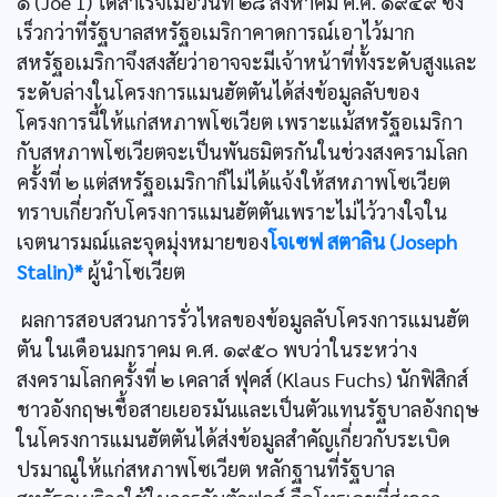
๑ (Joe 1) ได้สำเร็จเมื่อวันที่ ๒๘ สิงหาคม ค.ศ. ๑๙๔๙ ซึ่ง
เร็วกว่าที่รัฐบาลสหรัฐอเมริกาคาดการณ์เอาไว้มาก
สหรัฐอเมริกาจึงสงสัยว่าอาจจะมีเจ้าหน้าที่ทั้งระดับสูงและ
ระดับล่างในโครงการแมนฮัตตันได้ส่งข้อมูลลับของ
โครงการนี้ให้แก่สหภาพโซเวียต เพราะแม้สหรัฐอเมริกา
กับสหภาพโซเวียตจะเป็นพันธมิตรกันในช่วงสงครามโลก
ครั้งที่ ๒ แต่สหรัฐอเมริกาก็ไม่ได้แจ้งให้สหภาพโซเวียต
ทราบเกี่ยวกับโครงการแมนฮัตตันเพราะไม่ไว้วางใจใน
เจตนารมณ์และจุดมุ่งหมายของ
โจเซฟ สตาลิน (Joseph
Stalin)*
ผู้นำโซเวียต
ผลการสอบสวนการรั่วไหลของข้อมูลลับโครงการแมนฮัต
ตัน ในเดือนมกราคม ค.ศ. ๑๙๕๐ พบว่าในระหว่าง
สงครามโลกครั้งที่ ๒ เคลาส์ ฟุคส์ (Klaus Fuchs) นักฟิสิกส์
ชาวอังกฤษเชื้อสายเยอรมันและเป็นตัวแทนรัฐบาลอังกฤษ
ในโครงการแมนฮัตตันได้ส่งข้อมูลสำคัญเกี่ยวกับระเบิด
ปรมาณูให้แก่สหภาพโซเวียต หลักฐานที่รัฐบาล