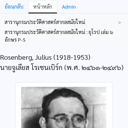
ย้อนกลับ
หน้าหลัก
Admin
สารานุกรมประวัติศาสตร์สากลสมัยใหม่
>
สารานุกรมประวัติศาสตร์สากลสมัยใหม่ : ยุโรป เล่ม ๖
อักษร P-S
Rosenberg, Julius (1918-1953)
นายจูเลียส โรเซนเบิร์ก (พ.ศ. ๒๔๖๑-๒๔๙๖)