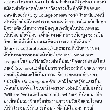
คาดหวังให้เขาเป็นแรบไบสอนศาสนา แต่โรเซนเบิร์กกลับ
สมัครเข้าศึกษาต่อในสาขาวิศวกรรมไฟฟ้าที่ชิตีคอลเลจ
ออฟนิวยอร์ก (City College of New York) วิทยาลัยแห่งนี้
เป็นที่รู้จักกันดีในทศวรรษ ๑๙๓๐ ว่าอาจารย์และนักศึกษา
มีความคิดเห็นทางการเมืองรุนแรงที่สุดในประเทศและ
เป็นวิทยาลัยที่มีความตื่นตัวทางด้านการเมืองสูง ชมรมใน
วิทยาลัยมีทั้งที่เป็นชมรมวัฒนธรรมแบบลัทธิมากซ์
(Marxist Cultural Society) และชมรมที่เป็นสาขาของ
สันนิบาตเยาวชนคอมมิวนิสต์ (Young Communist
League) โรเซนเบิร์กสมัครเข้าเป็นสมาชิกของชมรมสไตน์
เมตซ์ (Steinmetz) ซึ่งเป็นสาขาหนึ่งของสันนิบาตเยาวชน
คอมมิวนิสต์และได้เป็นบรรณาธิการจดหมายข่าวของ
ชมรมชื่อ
The Integrator
ด้วย เขามีโอกาสรู้จักและเป็น
เพื่อนกับมอร์ตัน โซเบลล์ (Morton Sobell) วิลเลียม เพิร์ล
(William Perl) และโจเอล บาร์ (Joel Barr) ซึ่งในเวลาต่อ
มาเข้าเป็นสมาชิกเครือข่ายงานจารชนรัสเซียตามโรเซน
เบิร์ก โรเซนเบิร์กและเพื่อน ๆ ที่ฝักใฝ่ในอุดมการณ์