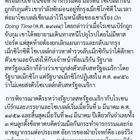
พร้อมกับเขาในข้อหาจารกรรมคือ มอร์ตัน โซเบลล์ ก่อน
ถูกจับกุมตัว เขากำลังพักผ่อนอยู่ที่กรุงเม็กซิโกซิตี ในเวลา
ต่อมาโซเบลล์เขียนเล่าไว้ในหนังสือของเขาเรื่อง
On
Doing Time
(ค.ศ. ๑๙๗๔) โดยกล่าวว่าเมื่อโรเซนเบิร์กถูก
จับกุม เขาได้พยายามเดินทางหนีโปยุโรปโดยไม่มีพาส
ปอร์ต แต่สุดท้ายต้องยกเลิกแผนการและกลับมากรุง
เม็กซิโกซิตี โซเบลล์กล่าวหาตำรวจลับเม็กซิกันว่าได้ลักพา
ตัวเขาและจับส่งให้กับเจ้าหน้าที่อเมริกัน รัฐบาล
สหรัฐอเมริกาก็อ้างว่าเขาถูกส่งตัวกลับสหรัฐอเมริกาโดย
รัฐบาลเม็กซิโก แต่รัฐบาลเม็กซิโกปฏิเสธใน ค.ศ. ๑๙๕๖
ว่าไม่เคยส่งตัวโซเบลล์กลับสหรัฐอเมริกา
การพิจารณาคดีระหว่างรัฐบาลสหรัฐอเมริกากับโรเซน
เบิร์กและภรรยาและโซเบลล์เริ่มเมื่อวันที่ ๖ มีนาคม ค.ศ.
๑๙๕๑ และสิ้นสุดเมื่อวันที่ ๒๘ มีนาคม ปีเดียวกันจำเลยทั้ง
๓ คนลูกตั้งข้อหาคบคิดร่วมมือกันกระทำจารกรรมและก่อ
อาชญากรรมต่อประเทศ อัยการของฝ่ายโจทก์คือ เออร์วิง