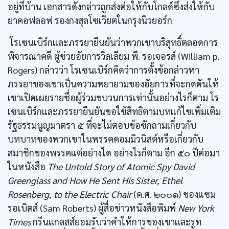
อยู่ที่บ้าน เอกสารดังกล่าวถูกส่งต่อให้กับโกลด์ซึ่งส่งให้กับ
ยาคอฟลอฟ รองกงสุลโซเวียตในกรุงนิวยอร์ก
โรเซนเบิร์กและภรรยายืนยันว่าพวกเขาบริสุทธิ์ตลอดการ
พิจารณาคดี ผู้ช่วยอัยการวิลเลียม พี. รอเจอรส์ (William p.
Rogers) กล่าวว่า โรเซนเบิร์กคิดว่าการตั้งข้อกล่าวหา
ภรรยาของเขาเป็นความพยายามของอัยการที่จะกดดันให้
เขาเปิดเผยรายชื่อผู้ร่วมขบวนการเท่านั้นอย่างไรก็ตาม โร
เซนเบิร์กและภรรยายืนยันขอใช้สิทธิตามบทแก้ไขเพิ่มเติม
รัฐธรรมนูญมาตรา ๕ ที่จะไม่ตอบข้อซักถามเกี่ยวกับ
บทบาทของพวกเขาในพรรคคอมมิวนิสต์หรือเกี่ยวกับ
สมาชิกของพรรคแต่อย่างใด อย่างไรก็ตาม อีก ๕๐ ปีต่อมา
ในหนังสือ
The Untold Story of Atomic Spy David
Greenglass and How He Sent His Sister, Ethel
Rosenberg, to the Electric Chair
(ค.ศ. ๒๐๐๑) ของแซม
รอเบิตส์ (Sam Roberts) ผู้สื่อข่าวหนังสือพิมพ์
New York
Times
กรีนแกลสส์ยอมรับว่าคำให้การของเขาและรูท