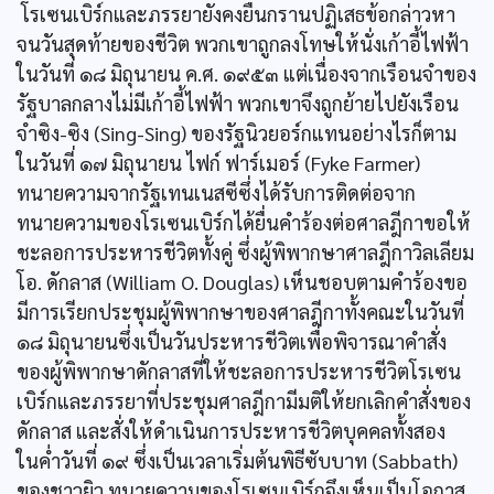
โรเซนเบิร์กและภรรยายังคงยืนกรานปฏิเสธข้อกล่าวหา
จนวันสุดท้ายของชีวิต พวกเขาถูกลงโทษให้นั่งเก้าอี้ไฟฟ้า
ในวันที่ ๑๘ มิถุนายน ค.ศ. ๑๙๕๓ แต่เนื่องจากเรือนจำของ
รัฐบาลกลางไม่มีเก้าอี้ไฟฟ้า พวกเขาจึงถูกย้ายไปยังเรือน
จำซิง-ซิง (Sing-Sing) ของรัฐนิวยอร์กแทนอย่างไรก็ตาม
ในวันที่ ๑๗ มิถุนายน ไฟก์ ฟาร์เมอร์ (Fyke Farmer)
ทนายความจากรัฐเทนเนสซีซึ่งได้รับการติดต่อจาก
ทนายความของโรเซนเบิร์กได้ยื่นคำร้องต่อศาลฎีกาขอให้
ชะลอการประหารชีวิตทั้งคู่ ซึ่งผู้พิพากษาศาลฎีกาวิลเลียม
โอ. ดักลาส (William O. Douglas) เห็นชอบตามคำร้องขอ
มีการเรียกประชุมผู้พิพากษาของศาลฎีกาทั้งคณะในวันที่
๑๘ มิถุนายนซึ่งเป็นวันประหารชีวิตเพื่อพิจารณาคำสั่ง
ของผู้พิพากษาดักลาสที่ให้ชะลอการประหารชีวิตโรเซน
เบิร์กและภรรยาที่ประชุมศาลฎีกามีมติให้ยกเลิกคำสั่งของ
ดักลาส และสั่งให้ดำเนินการประหารชีวิตบุคคลทั้งสอง
ในคํ่าวันที่ ๑๙ ซึ่งเป็นเวลาเริ่มต้นพิธีซับบาท (Sabbath)
ของชาวยิว ทนายความของโรเซนเบิร์กจึงเห็นเป็นโอกาส