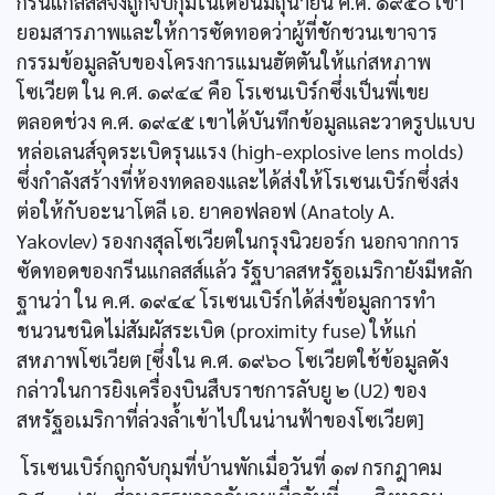
กรีนแกลสส์จึงถูกจับกุมในเดือนมิถุนายน ค.ศ. ๑๙๕๐ เขา
ยอมสารภาพและให้การซัดทอดว่าผู้ที่ชักชวนเขาจาร
กรรมข้อมูลลับของโครงการแมนฮัตตันให้แก่สหภาพ
โซเวียต ใน ค.ศ. ๑๙๔๔ คือ โรเซนเบิร์กซึ่งเป็นพี่เขย
ตลอดช่วง ค.ศ. ๑๙๔๕ เขาได้บันทึกข้อมูลและวาดรูปแบบ
หล่อเลนส์จุดระเบิดรุนแรง (high-explosive lens molds)
ซึ่งกำลังสร้างที่ห้องทดลองและได้ส่งให้โรเซนเบิร์กซึ่งส่ง
ต่อให้กับอะนาโตลี เอ. ยาคอฟลอฟ (Anatoly A.
Yakovlev) รองกงสุลโซเวียตในกรุงนิวยอร์ก นอกจากการ
ซัดทอดของกรีนแกลสส์แล้ว รัฐบาลสหรัฐอเมริกายังมีหลัก
ฐานว่า ใน ค.ศ. ๑๙๔๔ โรเซนเบิร์กได้ส่งข้อมูลการทำ
ชนวนชนิดไม่สัมผัสระเบิด (proximity fuse) ให้แก่
สหภาพโซเวียต [ซึ่งใน ค.ศ. ๑๙๖๐ โซเวียตใช้ข้อมูลดัง
กล่าวในการยิงเครื่องบินสืบราชการลับยู ๒ (U2) ของ
สหรัฐอเมริกาที่ล่วงลํ้าเข้าไปในน่านฟ้าของโซเวียต]
โรเซนเบิร์กถูกจับกุมที่บ้านพักเมื่อวันที่ ๑๗ กรกฎาคม