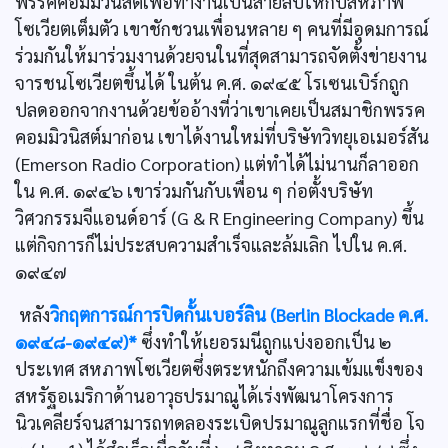
พรรคคอมมิวนิสต์เพื่อทำงานเป็นสายลับให้กับสหภาพ
โซเวียตเต็มตัว เขาชักชวนเพื่อนหลาย ๆ คนที่มีอุดมการณ์
ร่วมกันให้มาร่วมงานด้วยจนในที่สุดสามารถจัดตั้งข่ายงาน
จารชนโซเวียตขึ้นได้ ในต้น ค.ศ. ๑๙๔๕ โรเซนเบิร์กถูก
ปลดออกจากงานด้วยข้ออ้างที่ว่าเขาเคยเป็นสมาชิกพรรค
คอมมิวนิสต์มาก่อน เขาได้งานใหม่ที่บริษัทวิทยุเอเมอร์สัน
(Emerson Radio Corporation) แต่ทำได้ไม่นานก็ลาออก
ใน ค.ศ. ๑๙๔๖ เขาร่วมกันกับเพื่อน ๆ ก่อตั้งบริษัท
วิศวกรรมจีแอนด์อาร์ (G & R Engineering Company) ขึ้น
แต่กิจการก็ไม่ประสบความสำเร็จและล้มเลิก ไปใน ค.ศ.
๑๙๔๗
หลัง
วิกฤตการณ์การปิดกั้นเบอร์ลิน (Berlin Blockade ค.ศ.
๑๙๔๘-๑๙๔๙)*
ซึ่งทำให้เยอรมนีถูกแบ่งออกเป็น ๒
ประเทศ สหภาพโซเวียตซึ่งตระหนักถึงความเข้มแข็งของ
สหรัฐอเมริกาด้านอาวุธปรมาณูได้เร่งพัฒนาโครงการ
นิวเคลียร์จนสามารถทดลองระเบิดปรมาณูลูกแรกที่ชื่อ โจ