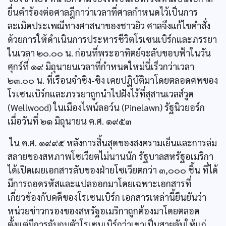
ยื่นคำร้องต่อศาลฎีกาว่าเวลาที่ศาลกำหนดไว้เป็นการ
ละเมิดประเพณีทางศาสนาของชาวยิว ศาลจึงแก้ไขคำสั่ง
ด้วยการให้ดำเนินการประหารชีวิตโรเซนเบิร์กและภรรยา
ในเวลา ๒๐.๐๐ น. ก่อนที่พระอาทิตย์จะลับขอบฟ้าในวัน
ศุกร์ที่ ๑๙ มิถุนายนเวลาที่กำหนดใหม่นี่เร็วกว่าเวลา
๒๓.๐๐ น. ที่เรือนจำซิง-ซิง เคยปฏิบัติมาโดยตลอดศพของ
โรเซนเบิร์กและภรรยาถูกนำไปฝังไร้ที่สุสานเวลส์วูด
(Wellwood) ในเมืองไพน์ลอว์น (Pinelawn) รัฐนิวยอร์ก
เมื่อวันที่ ๒๑ มิถุนายน ค.ศ. ๑๙๕๓
ใน ค.ศ. ๑๙๙๕ หลังการสิ้นสุดของสงครามเย็นและการล่ม
สลายของสหภาพโซเวียตไม่นานนัก รัฐบาลสหรัฐอเมริกา
ได้เปิดเผยเอกสารลับของฝ่ายโซเวียตกว่า ๓,๐๐๐ ชิ้น ที่ได้
มีการถอดรหัสและแปลออกมาโดยเฉพาะเอกสารที่
เกี่ยวข้องกับคดีของโรเซนเบิร์ก เอกสารเหล่านี้ยืนยันว่า
หน่วยข่าวกรองของสหรัฐอเมริกาถูกต้องมาโดยตลอด
ตั้งแต่มีการจับกุมตัวโรเซนเบิร์กว่าเขาเป็นสายลับให้แก่