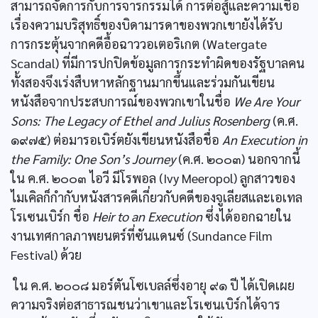
สามารถจัดการกับการจารกรรมได้ การต่อสู้และความเชื่อ
เรื่องความบริสุทธิ์ของบิดามารดาของพวกเขายังได้รับ
การกระตุ้นจากคดีอื้อฉาววอเตอริเกต (Watergate
Scandal) ที่มีการปกปิดข้อมูลการกระทำผิดของรัฐบาลคน
ทั้งสองจึงเร่งสืบหาหลักฐานมากขึ้นและร่วมกันเขียน
หนังสือจากประสบการณ์ของพวกเขาในชื่อ
We Are Your
Sons: The Legacy of Ethel and Julius Rosenberg
(ค.ศ.
๑๙๗๕) ต่อมารอเบิร์ตยังเขียนหนังสือชื่อ
An Execution in
the Family: One Son’s Journey
(ค.ศ. ๒๐๐๓) นอกจากนี้
ใน ค.ศ. ๒๐๐๓ ไอวี มีโรพอล (Ivy Meeropol) ลูกสาวของ
ไมเคิลก็กำกับหนังสารคดีเกี่ยวกับคดีของจูเลียสและเอเทล
โรเซนเบิร์ก ชื่อ
Heir to an Execution
ซึ่งได้ออกฉายใน
งานเทศกาลภาพยนตร์ที่ซันแดนซ์ (Sundance Film
Festival) ด้วย
ใน ค.ศ. ๒๐๐๘ มอร์ตันโซเบลล์ซึ่งอายุ ๙๑ ปี ได้เปิดเผย
ความจริงต่อสาธารณชนว่าเขาและโรเซนเบิร์กได้จาร