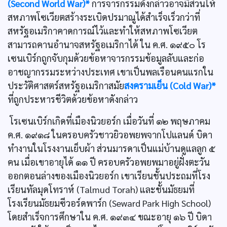
(Second World War)*
การจารกรรมดังกล่าวอาจมีส่วนให้
สหภาพโซเวียตสร้างระเบิดปรมาณูได้สำเร็จเร็วกว่าที่
สหรัฐอเมริกาคาดการณ์ไว้และทำให้สหภาพโซเวียต
สามารถคานอำนาจสหรัฐอเมริกาได้ ใน ค.ศ. ๑๙๕๐ โร
เซนเบิร์กถูกจับกุมด้วยข้อหาจารกรรมข้อมูลลับและก่อ
อาชญากรรมระหว่างประเทศ เขาเป็นพลเรือนคนแรกใน
ประวัติศาสตร์สหรัฐอเมริกาสมัย
สงครามเย็น (Cold War)*
ที่ถูกประหารชีวิตด้วยข้อหาดังกล่าว
โรเซนเบิร์กเกิดที่เมืองนิวยอร์ก เมื่อวันที่ ๑๒ พฤษภาคม
ค.ศ. ๑๙๑๘ ในครอบครัวชาวยิวอพยพจากโปแลนด์ บิดา
ทำงานในโรงงานเย็บผ้า ส่วนมารดาเป็นแม่บ้านดูแลลูก ๕
คน เมื่อเขาอายุได้ ๑๑ ปี ครอบครัวอพยพมาอยู่ฝั่งตะวัน
ออกตอนล่างของเมืองนิวยอร์ก เขาเรียนชั้นประถมที่โรง
เรียนทัลมุดโทราห์ (Talmud Torah) และชั้นมัธยมที่
โรงเรียนมัธยมซีวอร์ดพาร์ก (Seward Park High School)
โดยสำเร็จการศึกษาใน ค.ศ. ๑๙๓๔ ขณะอายุ ๑๖ ปี บิดา