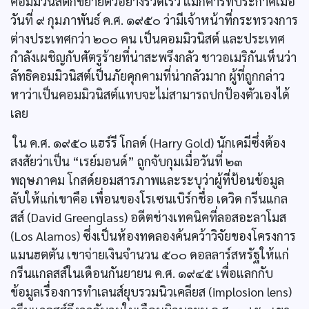
คอมมิวนิสต์ก็ขยายตัวอย่างรวดเร็ว แมกคาร์ทีประกาศเมื่อ
วันที่ ๙ กุมภาพันธ์ ค.ศ. ๑๙๕๐ ว่ามีเจ้าหน้าที่กระทรวงการ
ต่างประเทศกว่า ๒๐๐ คน เป็นคอมมิวนิสต์ และประเทศ
กำลังเผชิญกับศัตรูร้ายที่น่าสะพรึงกลัว ชาวอเมริกันเห็นว่า
ลัทธิคอมมิวนิสต์เป็นภัยคุกคามที่น่ากลัวมาก ผู้ที่ถูกกล่าว
หาว่าเป็นคอมมิวนิสต์แทบจะไม่สามารถปกป้องตัวเองได้
เลย
ใน ค.ศ. ๑๙๕๐ แฮร์รี โกลด์ (Harry Gold) นักเคมีซึ่งต้อง
สงสัยว่าเป็น “เรย์มอนด์” ถูกจับกุมเมื่อวันที่ ๒๓
พฤษภาคม โกสด์ยอมสารภาพและระบุว่าผู้ที่ป้อนข้อมูล
ลับให้แก่เขาคือ เพื่อนของโรเซนเบิร์กชื่อ เดวิด กรีนแกล
สส์ (David Greenglass) อดีตช่างเทคนิคที่ลอสอะลาโมส
(Los Alamos) ซึ่งเป็นห้องทดลองค้นคว้าวิจัยของโครงการ
แมนฮตตัน เขาจ่ายเงินจำนวน ๕๐๐ ดอลลาร์สหรัฐให้แก่
กรีนแกลสส์ในเดือนกันยายน ค.ศ. ๑๙๔๕ เพื่อแลกกับ
ข้อมูลเรื่องการทำเลนส์ยุบรวมนิวเคลียส (implosion lens)