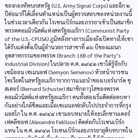
ของกองทัพบกสหรัฐ (U.S. Army Signal Corps) และอีก ๒
ปีต่อมาก็ได้เลื่อนตำแหน่งเป็นผู้ตรวจสอบของหน่วยงานนี้
ในช่วงเวลาเดียวกัน โรเซนเบิร์กและภรรยาเข้าเป็นสมาชิก
พรรคคอมมิวนิสต์แห่งสหรัฐอเมริกา (Communist Party
of the U.S.-CPUSA) ภูมิหลังทางการเมืองยังเปิดทางให้เขา
ได้รับแต่งตั้งเป็นผู้อำนวยการสาขาที่ ๑๖ บีของแผนก
อุตสาหกรรมของพรรค (Branch 16B of the Party’s
Industrial Division) ในปลาย ค.ศ. ๑๙๔๑ เขาได้รู้จักกับ
เซมิออน เซเมนอฟ (Semyon Semenov) หัวหน้าจารชน
โซเวียตในสหรัฐอเมริกาจากการแนะนำของเบอร์นาร์ด ชุ
สเตอร์ (Bernard Schuster) สมาชิกอาวุโสของพรรค
คอมมิวนิสต์แห่งสหรัฐอเมริกา คนทั้งสองเริ่มติดต่อคบหา
กันอย่างใกล้ชิดและเมื่อเซเมนอฟกลับไปประจำการที่กรุง
มอสโก ใน ค.ศ. ๑๙๔๔ เขามอบหมายให้อะเล็กซานเดอร์
เฟคลีซอฟ (Alexandre Feklisov) ติดต่อกับโรเซนเบิร์ก
แทน ใน ค.ศ. ๑๙๔๓ โรเซนเบิร์กและภรรยายุติบทบาทใน