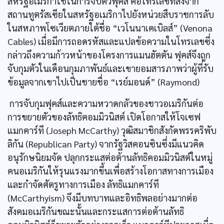
สหรัฐอเมริกาใช้ในการจับตัวฟุคส์ คือโทรเลขที่ส่งจาก
สถานทูตรัสเซียในสหรัฐอเมริกาไปยังหน่วยสืบราชการลับ
ในสหภาพโซเวียตภายใต้ชื่อ “เวโนนาเคเบิลส์” (Venona
Cables) เมื่อมีการถอดรหัสและแปลข้อความในโทรเลขซึ่ง
กล่าวถึงความก้าวหน้าของโครงการแมนฮัตตัน ฟุคส์จึงถูก
จับกุมตัวในเดือนกุมภาพันธ์และเขายอมสารภาพว่าผู้ที่รับ
ข้อมูลจากเขาไปเป็นชายชื่อ “เรย์มอนด์” (Raymond)
การจับกุมฟุคส์และความหวาดกลัวของชาวอเมริกันต่อ
การขยายตัวของลัทธิคอมมิวนิสต์ เปิดโอกาสให้โจเซฟ
แมกคาร์ที (Joseph McCarthy) วุฒิสมาชิกสังกัดพรรคริพับ
ลิกัน (Republican Party) จากรัฐวิสคอนซินซึ่งมีแนวคิด
อนุรักษนิยมจัด ปลุกกระแสต่อต้านลัทธิคอมมิวนิสต์ในหมู่
คนอเมริกันให้รุนแรงมากขึ้นเพื่อสร้างโอกาสทางการเมือง
และกำจัดศัตรูทางการเมือง ลัทธิแมกคาร์ที
(McCarthyism) จึงมีบทบาทและอิทธิพลอย่างมากต่อ
สังคมอเมริกันขณะนั้นและกระแสการต่อต้านลัทธิ