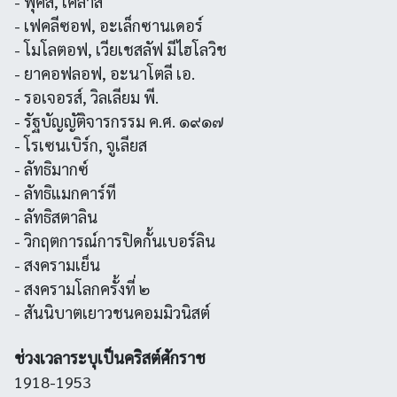
- ฟุคส์, เคลาส์
- เฟคลีซอฟ, อะเล็กซานเดอร์
- โมโลตอฟ, เวียเชสลัฟ มีไฮโลวิช
- ยาคอฟลอฟ, อะนาโตลี เอ.
- รอเจอรส์, วิลเลียม พี.
- รัฐบัญญัติจารกรรม ค.ศ. ๑๙๑๗
- โรเซนเบิร์ก, จูเลียส
- ลัทธิมากซ์
- ลัทธิแมกคาร์ที
- ลัทธิสตาลิน
- วิกฤตการณ์การปิดกั้นเบอร์ลิน
- สงครามเย็น
- สงครามโลกครั้งที่ ๒
- สันนิบาตเยาวชนคอมมิวนิสต์
ช่วงเวลาระบุเป็นคริสต์ศักราช
1918-1953