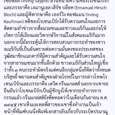
เซย์พอล (Irving Saypol) ส่วนทนายความของโรเซนเบิร์ก
และภรรยาคือ เอมานูเอล เฮิร์ช บล็อค (Emanuel Hirsch
Bloch) และผู้พิพากษาคือ เออร์วิง คอฟแมน (Irving
Kaufman) คดีของโรเซนเบิร์กได้รับความสนใจและการ
ติดตามทำข่าวจากสื่อมวลชนและชาวอเมริกันและก่อให้
เกิดการโต้เถียงและวิพากษ์วิจารณ์ในสังคมอเมริกันมาก
นอกจากนี้ยังกระตุ้นให้การสอบสวนการกระทำของชาว
อเมริกันที่เป็นอันตรายต่อความมั่นคงของประเทศของ
วุฒิสมาชิกแมกคาร์ทีมีความสำคัญและได้รับความสนใจ
จากสาธารณชนมากขึ้นอีกด้วย ชาวอเมริกันส่วนใหญ่เชื่อ
ว่าทั้ง ๓ คนกระทำผิดจริงแต่คนอีกกลุ่มหนึ่งก็คิดว่าทั้งหมด
บริสุทธิ์ พยานคนสำคัญของฝ่ายโจทก์ในการกล่าวโทษโร
เซนเบิร์กและภรรยาคือ เดวิด กรีนแกลสส์ นอกจากเขาจะ
ยืนยันว่าโรเซนเบิร์กเป็นผู้ชักจูงให้เขากระทำการจาร
กรรมแล้ว กรีนแกลสส์ยังซัดทอดว่าในเดือนกันยายน ค.ศ.
๑๙๔๕ เขาเห็นเอเทลพี่สาวของเขาซึ่งทำงานเป็นเจ้า
หน้าที่ทัณฑ์บนนั่งพิมพ์เอกสารลับเกี่ยวกับระเบิดปรมาณู