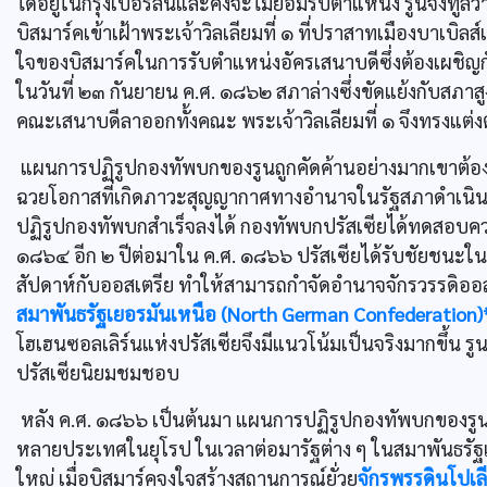
ได้อยู่ในกรุงเบอร์ลินและคงจะไม่ยอมรับตำแหน่ง รูนจึงทูลว่าบ
บิสมาร์คเข้าเฝ้าพระเจ้าวิลเลียมที่ ๑ ที่ปราสาทเมืองบาเบ
ใจของบิสมาร์คในการรับตำแหน่งอัครเสนาบดีซึ่งต้องเผชิญ
ในวันที่ ๒๓ กันยายน ค.ศ. ๑๘๖๒ สภาล่างซึ่งขัดแย้งกับสภ
คณะเสนาบดีลาออกทั้งคณะ พระเจ้าวิลเลียมที่ ๑ จึงทรงแต่งตั
แผนการปฏิรูปกองทัพบกของรูนถูกคัดค้านอย่างมากเขาต้องต่
ฉวยโอกาสที่เกิดภาวะสุญญากาศทางอำนาจในรัฐสภาดำเนิน
ปฏิรูปกองทัพบกสำเร็จลงได้ กองทัพบกปรัสเซียได้ทดสอบค
๑๘๖๔ อีก ๒ ปีต่อมาใน ค.ศ. ๑๘๖๖ ปรัสเซียได้รับชัยชนะใน
สัปดาห์กับออสเตรีย ทำให้สามารถกำจัดอำนาจจักรวรรดิออส
สมาพันธรัฐเยอรมันเหนือ (North German Confederation)
โฮเฮนซอลเลิร์นแห่งปรัสเซียจึงมีแนวโน้มเป็นจริงมากขึ้น ร
ปรัสเซียนิยมชมชอบ
หลัง ค.ศ. ๑๘๖๖ เป็นต้นมา แผนการปฏิรูปกองทัพบกของร
หลายประเทศในยุโรป ในเวลาต่อมารัฐต่าง ๆ ในสมาพันธรัฐเ
ใหญ่ เมื่อบิสมาร์คจงใจสร้างสถานการณ์ยั่วยุ
จักรพรรดินโปเลี