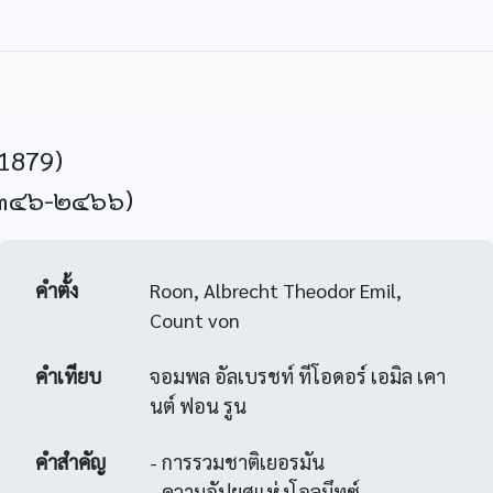
-1879)
 ๒๓๔๖-๒๔๖๖)
คำตั้ง
Roon, Albrecht Theodor Emil,
Count von
คำเทียบ
จอมพล อัลเบรชท์ ทีโอดอร์ เอมิล เคา
นต์ ฟอน รูน
คำสำคัญ
- การรวมชาติเยอรมัน
- ความอัปยศแห่งโอลมึทซ์