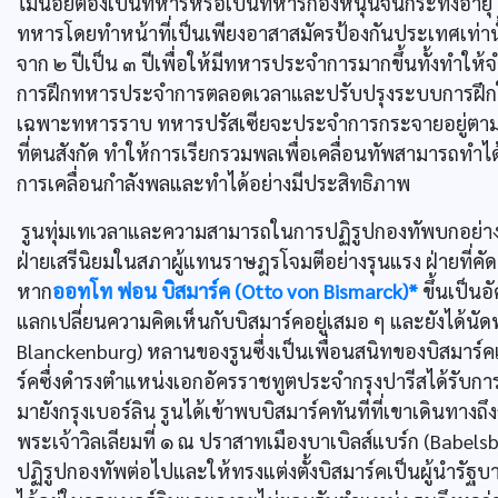
ไม่น้อยต้องเป็นทหารหรือเป็นทหารกองหนุนจนกระทั่งอายุ 
ทหารโดยทำหน้าที่เป็นเพียงอาสาสมัครป้องกันประเทศเท่าน
จาก ๒ ปีเป็น ๓ ปีเพื่อให้มีทหารประจำการมากขึ้นทั้งทำให้
การฝึกทหารประจำการตลอดเวลาและปรับปรุงระบบการฝึกให้ท
เฉพาะทหารราบ ทหารปรัสเซียจะประจำการกระจายอยู่ตามเ
ที่ตนสังกัด ทำให้การเรียกรวมพลเพื่อเคลื่อนทัพสามารถทำไ
การเคลื่อนกำลังพลและทำได้อย่างมีประสิทธิภาพ
รูนทุ่มเทเวลาและความสามารถในการปฏิรูปกองทัพบกอย่างเต็
ฝ่ายเสรีนิยมในสภาผู้แทนราษฎรโจมตีอย่างรุนแรง ฝ่ายที่คัดค้
หาก
ออทโท ฟอน บิสมาร์ค (Otto von Bismarck)*
ขึ้นเป็นอ
แลกเปลี่ยนความคิดเห็นกับบิสมาร์คอยู่เสมอ ๆ และยังได้นัด
Blanckenburg) หลานของรูนซื่งเป็นเพื่อนสนิทของบิสมาร์
ร์คซื่งดำรงตำแหน่งเอกอัครราชทูตประจำกรุงปารีสได้รับกา
มายังกรุงเบอร์ลิน รูนได้เข้าพบบิสมาร์คทันทีที่เขาเดินทางถึง
พระเจ้าวิลเลียมที่ ๑ ณ ปราสาทเมืองบาเบิลส์แบร์ก (Babelsbe
ปฏิรูปกองทัพต่อไปและให้ทรงแต่งตั้งบิสมาร์คเป็นผู้นำรั