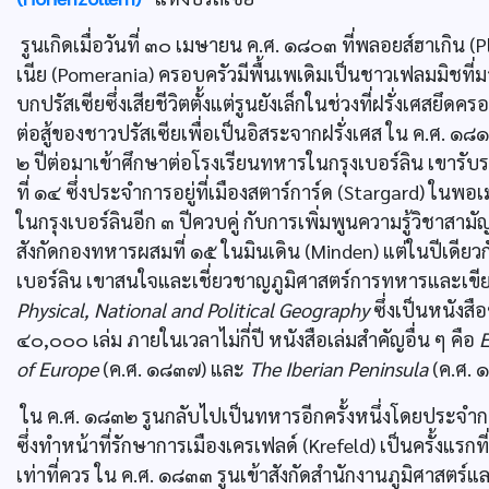
รูนเกิดเมื่อวันที่ ๓๐ เมษายน ค.ศ. ๑๘๐๓ ที่พลอยส์ฮาเกิน 
เนีย (Pomerania) ครอบครัวมีพื้นเพเดิมเป็นชาวเฟลมมิชที
บกปรัสเซียซึ่งเสียชีวิตตั้งแต่รูนยังเล็กในช่วงที่ฝรั่งเศสย
ต่อสู้ของชาวปรัสเซียเพื่อเป็นอิสระจากฝรั่งเศส ใน ค.ศ. ๑๘๑
๒ ปีต่อมาเข้าศึกษาต่อโรงเรียนทหารในกรุงเบอร์ลิน เขาร
ที่ ๑๔ ซึ่งประจำการอยู่ที่เมืองสตาร์การ์ด (Stargard) ในพ
ในกรุงเบอร์ลินอีก ๓ ปีควบคู่ กับการเพิ่มพูนความรู้วิชาสาม
สังกัดกองทหารผสมที่ ๑๕ ในมินเดิน (Minden) แต่ในปีเดียวก
เบอร์ลิน เขาสนใจและเชี่ยวชาญภูมิศาสตร์การทหารและเขียนห
Physical, National and Political Geography
ซึ่งเป็นหนังสื
๔๐,๐๐๐ เล่ม ภายในเวลาไม่กี่ปี หนังสือเล่มสำคัญอื่น ๆ คือ
E
of Europe
(ค.ศ. ๑๘๓๗) และ
The Iberian Peninsula
(ค.ศ. 
ใน ค.ศ. ๑๘๓๒ รูนกลับไปเป็นทหารอีกครั้งหนึ่งโดยประจ
ซึ่งทำหน้าที่รักษาการเมืองเครเฟลด์ (Krefeld) เป็นครั้งแร
เท่าที่ควร ใน ค.ศ. ๑๘๓๓ รูนเข้าสังกัดสำนักงานภูมิศาสตร