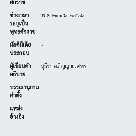
ศักราช
ช่วงเวลา
พ.ศ. ๒๓๔๖-๒๔๖๖
ระบุเป็น
พุทธศักราช
มัลติมีเดีย
-
ประกอบ
ผู้เขียนคำ
สุธีรา อภิญญาเวศพร
อธิบาย
บรรณานุกรม
คำตั้ง
แหล่ง
-
อ้างอิง