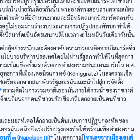
ิสมาร์คอยู่ที่กรุงเบอร์ลินแล้วและขอให้บิสมาร์คได้เข้าเฝ้า
ิลส์แบร์กในบ่ายวันเดียวกันนั้น พระองค์ทรงสอบถามความสมัคร
กับฝ่ายค้านที่มีจำนวนมากและมีอิทธิพลมากบิสมาร์คตอบรับ
าสูงอยู่ไม่ยอมผ่านร่างงบประมาณการปฏิรูปกองทัพบก ทำให้
้งบีสมาร์คเป็นอัครเสนาบดีในเวลา ๕ โมงเย็นวันเดียวกันนั้น
อสู้อย่างหนักและต้องอาศัยความช่วยเหลือจากบิสมาร์คซึ่ง
นโยบายบริหารประเทศโดยไม่ผ่านรัฐสภาทำให้ในที่สุดการ
วามเข้มแข็งครั้งแรกด้วยการทำสงครามชนะเดนมาร์กใน ค.ศ.
ยุทธการที่เมืองเคอนิจแกรทซ์ (Königgrätz) ในสงครามเจ็ด
เตรียออกจากสมาพันธรัฐเยอรมันและนำไปสู่การจัดตั้ง
*
ความคิดในการรวมชาติเยอรมันภายใต้การนำของราชวงศ์
ูนจึงเปลี่ยนจากคนที่ชาวปรัสเซียเกลียดกลายเป็นคนที่ชาว
ูนและมอลท์เคอได้กลายเป็นต้นแบบการปฏิรูปกองทัพของ
ยอรมันเหนือจึงเร่งปรับปรุงกองทัพให้พร้อมเพื่อทำสงคราม
ยนที่ ๓ (Napoleon III)*
ในเหตุการณ์
โทรเลขจากเมืองเอมส์