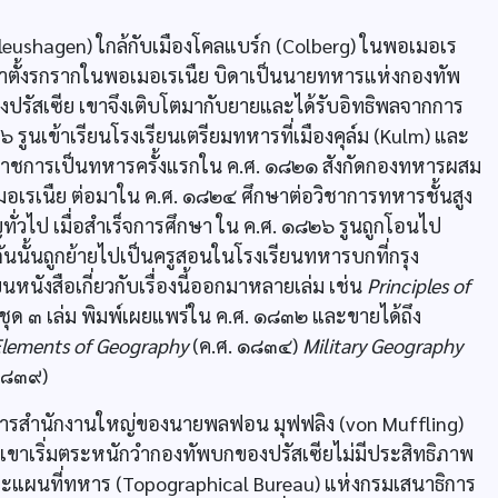
(Pleushagen) ใกล้กับเมืองโคลแบร์ก (Colberg) ในพอเมอเร
่มาตั้งรกรากในพอเมอเรเนืย บิดาเป็นนายทหารแห่งกองทัพ
ึดครองปรัสเซีย เขาจึงเติบโตมากับยายและได้รับอิทธิพลจากการ
๖ รูนเข้าเรียนโรงเรียนเตรียมทหารที่เมืองคุล์ม (Kulm) และ
ับราชการเป็นทหารครั้งแรกใน ค.ศ. ๑๘๒๑ สังกัดกองทหารผสม
อเมอเรเนืย ต่อมาใน ค.ศ. ๑๘๒๔ ศึกษาต่อวิชาการทหารชั้นสูง
ัญทั่วไป เมื่อสำเร็จการศึกษา ใน ค.ศ. ๑๘๒๖ รูนถูกโอนไป
ันนั้นถูกย้ายไปเป็นครูสอนในโรงเรียนทหารบกที่กรุง
นังสือเกี่ยวกับเรื่องนี้ออกมาหลายเล่ม เช่น
Principles of
อชุด ๓ เล่ม พิมพ์เผยแพร่ใน ค.ศ. ๑๘๓๒ และขายได้ถึง
lements of Geography
(ค.ศ. ๑๘๓๔)
Military Geography
๑๘๓๙)
ำการสำนักงานใหญ่ของนายพลฟอน มุฟฟลิง (von Muffling)
กที่เขาเริ่มตระหนักวำกองทัพบกของปรัสเซียไม่มีประสิทธิภาพ
์และแผนที่ทหาร (Topographical Bureau) แห่งกรมเสนาธิการ