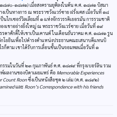
.ศ. ๑๘๗๐-๑๘๗๑) เมื่อสงครามยุติลงในต้น ค.ศ. ๑๘๗๑ บิสมา
เป็นทางการ ณ พระราชวังแวร์ซาย ฝรั่งเศส เมื่อวันที่ ๑๘
็นไกเซอร์วิลเลียมที่ ๑ แห่งจักรวรรดิเยอรมัน การรวมชาติ
งเขาอย่างยิ่งใหญ่ ณ พระราชวังแวร์ซาย เมื่อวันที่ ๑๙
ดาศักดิ์ให้เขาเป็นเคานต์ ในเดือนธันวาคม ค.ศ. ๑๘๗๑ รูน
ิกโยธินเพื่อไปดำรงตำแหน่งประธานคณะเสนาบดีแทนบิ
็ตาม เขาได้รับการเลื่อนขั้นเป็นจอมพลเมื่อวันที่ ๑
รรมในวันที่ ๒๓ กุมภาพันธ์ ค.ศ. ๑๘๗๙ ที่กรุงเบอร์ลิน รวม
ิมพ์ผลงานของบิดาเผยแพร่ คือ
Memorable Experiences
War Count Roon
ซึ่งเป็นหนังสือชุด ๒ เล่ม (ค.ศ. ๑๘๙๒)
Examined
และ
Roon’s Correspondence with his friends