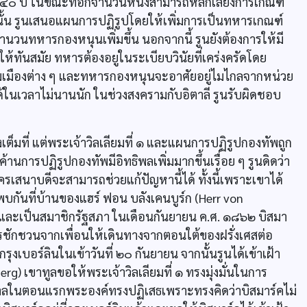
๔๐ ปี ในขณะที่อีกจำนวนหนึ่งสามารถหลีกเลี่ยงการเกณฑ์
ั้น รูนเสนอแผนการปฏิรูปโดยให้เพิ่มการเป็นทหารเกณฑ์
จำนวนทหารกองหนุนเพิ่มขึ้น นอกจากนี้ รูนยังต้องการให้มี
ันสมัย ทหารต้องอยูในระเบียบวินัยที่เคร่งครัดโดย
มืองต่าง ๆ และทหารกองหนุนจะอาศัยอยู่ไมไกลจากหน่วย
ด้ในเวลาไม่นานนัก ในช่วงสงครามกับอิตาลี รูนรับผิดชอบ
มที่ แต่พระเจ้าวิลเลียมที่ ๑ และแผนการปฏิรูปกองทัพถูก
านการปฏิรูปกองทัพมีอิทธิพลเพิ่มมากขึ้นเรื่อย ๆ รูนดิดว่า
ัครเสนาบดีจะสามารถช่วยแก้ปัญหานี้ได้ ทั้งนี้เพราะเขาได้
พบกันที่บ้านของแฮร์ ฟอน บลังเคนบูร์ก (Herr von
คและเป็นสมาชิกรัฐสภา ในเดือนกันยายน ค.ศ. ๑๘๖๒ บิสมา
รชักชวนจากเพื่อนให้เดินทางจากตอนใต้ของฝรั่งเศสต่อ
กรุงเบอร์ลินในเข้าวันที่ ๒๐ กันยายน จากนั้นรูนได้เข้าเฝ้า
rg) เขาทูลขอให้พระเจ้าวิลเลียมที่ ๑ ทรงมุ่งมั่นในการ
ฐบาลในตอนแรกพระองค์ทรงปฏิเสธเพราะทรงคิดว่าบิสมาร์คไม่