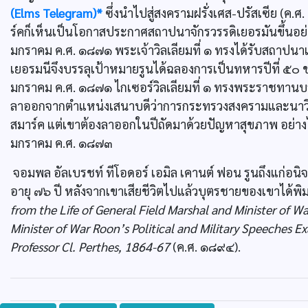
(Elms Telegram)*
ซึ่งนำไปสู่สงครามฝรั่งเศส-ปรัสเซีย (ค
ร์คก็เห็นเป็นโอกาสประกาศสถาปนาจักรวรรดิเยอรมันขึ้นอย่าง
มกราคม ค.ศ. ๑๘๗๑ พระเจ้าวิลเลียมที่ ๑ ทรงได้รับสถาปนาเป
เยอรมนีจึงบรรลุเป้าหมายรูนได้ฉลองการเป็นทหารปีที่ ๕๐ ขอ
มกราคม ค.ศ. ๑๘๗๑ ไกเซอร์วิลเลียมที่ ๑ ทรงพระราชทานบรร
ลาออกจากตำแหน่งเสนาบดีว่าการกระทรวงสงครามและนาว
สมาร์ค แต่เขาต้องลาออกในปีถัดมาด้วยปัญหาสุขภาพ อย่างไรก
มกราคม ค.ศ. ๑๘๗๓
จอมพล อัลเบรชท์ ทีโอดอร์ เอมิล เคานต์ ฟอน รูนถึงแก่อนิจก
อายุ ๗๖ ปี หลังจากเขาเสียชีวิตไปแล้วบุตรชายของเขาได้พ
from the Life of General Field Marshal and Minister of 
Minister of War Roon’s Political and Military Speeches 
Professor Cl. Perthes, 1864-67
(ค.ศ. ๑๘๙๔).