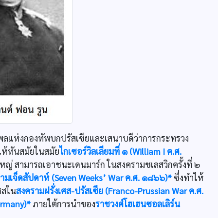
อมพลแห่งกองทัพบกปรัสเซียและเสนาบดีว่าการกระทรวง
ห้ทันสมัยในสมัย
ไกเซอร์วิลเลียมที่ ๑ (William I ค.ศ.
ใหญ่ สามารถเอาชนะเดนมาร์ก ในสงครามชเลสวิกครั้งที่ ๒
ามเจ็ดสัปดาห์ (Seven Weeks’ War ค.ศ. ๑๘๖๖)*
ซึ่งทำให้
ศสใน
สงครามฝรั่งเศส-ปรัสเซีย (Franco-Prussian War ค.ศ.
ermany)*
ภายใต้การนำของ
ราชวงศ์โฮเฮนซอลเลิร์น