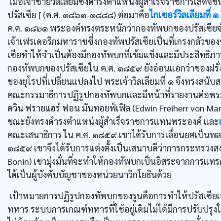
เมื่อเจ้าชายวิลเลียมซึ่งดำรงตำแหน่งผู้สำเร็จราชการเสด็จข
ปรัสเซีย [ (ค.ศ. ๑๘๖๑-๑๘๘๘) ต่อมาคือ
ไกเซอร์วิลเลียมที่ ๑
ค.ศ. ๑๘๖๑ พระองค์ทรงตระหนักว่ากองทัพบกของปรัสเซียจำเป
เจ้าเฟรเดอริกมหาราชซึ่งกองทัพปรัสเซียเป็นที่เกรงกลัวขอ
เซียทำให้จำเป็นต้องมีกองทัพบกที่เข้มแข็งและมีประสิทธิภาพ
กองทัพบกของปรัสเซียใน ค.ศ. ๑๘๕๙ ยังอ่อนแอกว่าของฝรั
ของยุโรปที่เปลี่ยนแปลงไป พระเจ้าวิลเลียมที่ ๑ จึงทรงสนั
คณะกรรมาธิการปฏิรูปกองทัพบกและมีหน้าที่รายงานต่อพระ
ดวิน ฟรายแฮร์ ฟอน มันทอยฟ์เฟิล (Edwin Freiherr von Man
ขณะยังทรงดำรงตำแหน่งผู้สำเร็จราชการแทนพระองค์ และ
คณะเสนาธิการ ใน ค.ศ. ๑๘๕๙ เขาได้รับการเลื่อนยศเป็นพลโ
๑๘๕๙ เขาจึงได้รับการแต่งตั้งเป็นเสนาบดีว่าการกระทรว
Bonin) เขามุ่งมั่นที่จะทำให้กองทัพบกเป็นอิสระจากการแ
ได้เป็นผู้บังคับบัญชาของหน่วยนาวิกโยธินด้วย
เป้าหมายการปฏิรูปกองทัพบกของรูนคือการทำให้ปรัสเซียเ
ทหาร ระบบการเกณฑ์ทหารที่ใช้อยู่เดิมไม่ได้มีการปรับป