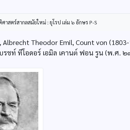
ิศาสตร์สากลสมัยใหม่ : ยุโรป เล่ม ๖ อักษร P-S
 Albrecht Theodor Emil, Count von (1803
บรชท์ ทีโอดอร์ เอมิล เคานต์ ฟอน รูน (พ.ศ.