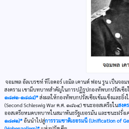
จอมพล อัลเบรชท์ ทีโอดอร์ เอมิล เคานต์ ฟอน รูน เป็นจ
สงคราม เขามีบทบาทสำคัญในการปฏิรูปกองทัพบกปรัสเซียใ
๑๘๗๑-๑๘๘๘)*
ส่งผลให้กองทัพบกปรัสเซียเข้มแข็งและยิ่ง
(Second Schleswig War ค.ศ. ๑๘๖๔) ชนะออสเตรียใน
สงคร
ออสเตรียหมดบทบาทในสมาพันธรัฐเยอรมัน และชนะฝรั่งเ
๑๘๗๑)*
อันนำไปสู่
การรวมชาติเยอรมนี (Unification of G
(Hohenzollern)*
แห่งปรัสเซีย