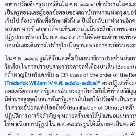
ทหารปรัสเซียกรุงเบอร์ลินใน ค.ศ. ๑๘๓๔ เข้าทำงานในคณะเ
เป็นครูสอนและผู้ออกข้อสอบของสถาบันทหารแห่งกรุงเบอร์
เกินไป ต้องลาพักเพื่อรักษาตัวถึง ๒ ปี เมื่อกลับมาทำงานอีกค
หน่วยทหารที่ ๗ เขาได้พบเห็นความไม่มีประสิทธิภาพของกองทัพ
ปฏิรูปกองทัพบก ใน ค.ศ. ๑๘๔๔ เขาได้ติดตามเจ้าชายเพ์รเดอร
บอนน์และเดินทางไปทั่วยุโรปในฐานะพระอาจารย์ส่วนพระ
ใน ค.ศ. ๑๘๔๘ รูนได้รับแต่งตั้งเป็นเสนาธิการประจำหน่วยทห
วิลเลียมในการปราบปรามการจลาจลที่เมืองบาเดิน (Baden)
กล้าหาญอินทรีแดงชั้น ๓ (3ʳᵈ class of the order of the Re
(Frederick William IV ค.ศ. ๑๘๔๐-๑๘๖๑)*
ทรงปฏิเสธที่จะเ
ออสเตรียออกจากรัฐเยอรมัน ทรงถูกบีบบังคับให้ทำสนธิสัญญ
มีอำนาจสูงสุดในสมาพันธรัฐเยอรมันโดยให้ปรัสเซียเป็นรองซ
ว่า ความอัปยศแห่งโอลมึทซ์ (Humiliation of Olmutz) หลัง
ปฏิบัติการภารกิจสำคัญ ๆ หลายครั้ง เขาได้นำเสนอแผนการป
ให้ดำเนินการปฏิรูป ใน ค.ศ. ๑๘๔๖ รูนได้เลื่อนยศเป็นพลตรี