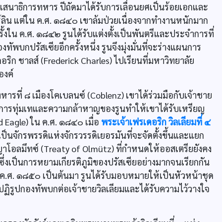
สนาธิการทหาร ปีถัดมาได้รับการเลื่อนยศเป็นร้อยเอกและ
ลิน แต่ใน ค.ศ. ๑๘๔๐ เขาล้มป่วยเนื่องจากทำงานหนักมาก
รั้งใน ค.ศ. ๑๘๔๒ รูนได้รับแต่งตั้งเป็นพันตรีและประจำการที่
บกปรัสเซียอีกครั้งหนึ่ง รูนจึงมุ่งมั่นที่จะร่างแผนการ
ิก ชาลส์ (Frederick Charles) ไปเรียนที่มหาวิทยาลัย
องค์
ารที่ ๘ เมืองโคเบลนซ์ (Coblenz) เขาได้ร่วมมือกับเจ้าชาย
 การทุ่มเทและความกล้าหาญของรูนทำให้เขาได้รับเหรียญ
d Eagle) ใน ค.ศ. ๑๘๔๐ เมื่อ
พระเจ้าเฟรเดอริก วิลเลียมที่ ๔
ป็นจักรพรรดิแห่งจักรวรรดิเยอรมันที่จะจัดตั้งขึ้นและแยก
าโอลมึทซ์ (Treaty of Olmütz) ที่กำหนดให้ออสเตรียยังคง
ึ่งเป็นการหยามเกียรติภูมิของปรัสเซียอย่างมากจนเรียกกัน
 ค.ศ. ๑๘๕๐ เป็นต้นมา รูนได้รับมอบหมายให้เป็นหัวหน้าชุด
ฏิรูปกองทัพบกต่อเจ้าชายวิลเลียมและได้รับความไว้วางใจ