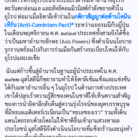
ตะวันตกอ่อนแอ และลัทธิคอมมิวนิสต์กำลังขยายตัวใน
ยุโรป ต่อมาเมื่ออิตาลีเข้าร่วมใน
กติกาสัญญาต่อต้านโคมิน
เทิร์น (Anti-Comintern Pact)*
ระหว่างเยอรมนีกับญี่ปุ่น
ในเดือนพฤศจิกายน ค.ศ. ๑๙๓๗ ประเทศทั้งสามจึงได้ชื่อ
ว่าเป็นมหาอำนาจอักษะ (Axis Powers) ซึ่งดำเนินนโยบาย
รุกรานพร้อมไปกับการร่วมมือกันสร้างระเบียบใหม่ให้กับ
ยุโรปและเอเชีย
นับแต่ก้าวขึ้นสู่อำนาจในฐานะผู้นำประเทศใน ค.ศ.
๑๙๒๒ มุสโสลีนีก็พยายามทำให้อิตาลีเข้มแข็งและแข่งขัน
ได้กับมหาอำนาจอื่น ๆ ในยุโรป ในด้านการต่างประเทศ
เขาได้ปลุกเร้าความรู้สึกของคนในชาติให้เห็นความสำคัญ
ของการนำอิตาลีกลับคืนสู่ความรุ่งโรจน์ของยุคบรรพบุรุษ
ที่มีทะเลเมดิเตอร์เรเนียนเป็น“ทะเลของเรา” รวมทั้งดิน
แดนโดยรอบด้วยโดยไม่ให้ชาติอื่นเข้ามาแสวงหาผล
ประโยชน์ มุสโสลีนีจึงดำเนินนโยบายที่แข็งกร้าวและมุ่งทำ
สงครามเพื่อเข้ายึดครองดินแดนแถบทะเล