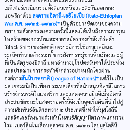
เมดิเตอร์เรเนียนรวมทั้งตอนเหนือและตะวันออกของ
แอฟริกาด้วย
สงครามอิตาลี-เอธิโอเปีย (Italo-Ethiopian
War ค.ศ. ๑๙๓๕-๑๙๓๖)*
เป็นตัวอย่างชัดเจนของความ
พยายามดังกล่าว สงครามครั้งนี้แสดงให้เห็นถึงความทารุณ
โหดร้ายของกองทัพและอาสาสมัครกองกำลังเชิร์ตดำ
(Black Shirt) ของอิตาลี เพราะมีการใช้อาวุธเคมีและ
ระเบิดทำลายล้างรวมทั้งการสังหารหมู่ชาวพื้นเมืองและผู้
ที่เป็นศัตรูของอิตาลี มหาอำนาจยุโรปตะวันตกได้ประท้วง
และประณามการกระทำดังกล่าวอย่างหนักโดยผ่าน
องค์การ
สันนิบาตชาติ (League of Nations)*
แต่ก็ไม่เป็น
ผล เยอรมนีเป็นเพียงประเทศเดียวที่สนับสนุนอิตาลีในการ
สร้างจักรวรรดิในแอฟริกา และแสดงความยินดีเมื่ออิตาลี
ประสบชัยชนะในสงครามครั้งนี้จึงเป็นจุดเริ่มต้นที่นำไปสู่
ความสัมพันธ์อันดีระหว่าง ๒ ประเทศซึ่งทำให้มุสโสลีนี
และฮิตเลอร์ลงนามร่วมกันในสนธิสัญญามิตรภาพแกนร่วม
โรม-เบอร์ลินในเดือนตุลาคม ค.ศ. ๑๙๓๖ โดยมุสโสลีนี