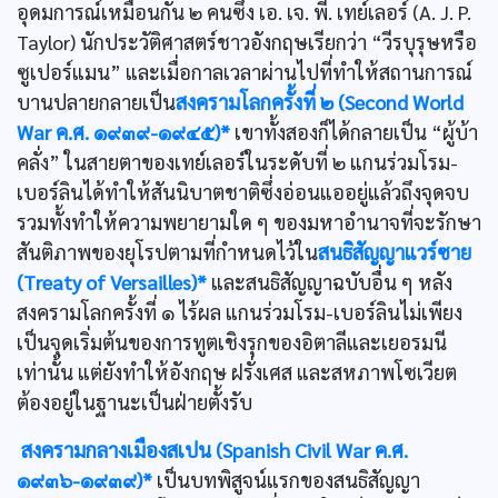
อุดมการณ์เหมือนกัน ๒ คนซึ่ง เอ. เจ. พี. เทย์เลอร์ (A. J. P.
Taylor) นักประวัติศาสตร์ชาวอังกฤษเรียกว่า “วีรบุรุษหรือ
ซูเปอร์แมน” และเมื่อกาลเวลาผ่านไปที่ทำให้สถานการณ์
บานปลายกลายเป็น
สงครามโลกครั้งที่ ๒ (Second World
War ค.ศ. ๑๙๓๙-๑๙๔๕)*
เขาทั้งสองก็ได้กลายเป็น “ผู้บ้า
คลั่ง” ในสายตาของเทย์เลอร์ในระดับที่ ๒ แกนร่วมโรม-
เบอร์ลินได้ทำให้สันนิบาตชาติซึ่งอ่อนแออยู่แล้วถึงจุดจบ
รวมทั้งทำให้ความพยายามใด ๆ ของมหาอำนาจที่จะรักษา
สันติภาพของยุโรปตามที่กำหนดไว้ใน
สนธิสัญญาแวร์ซาย
(Treaty of Versailles)*
และสนธิสัญญาฉบับอื่น ๆ หลัง
สงครามโลกครั้งที่ ๑ ไร้ผล แกนร่วมโรม-เบอร์ลินไม่เพียง
เป็นจุดเริ่มต้นของการทูตเชิงรุกของอิตาลีและเยอรมนี
เท่านั้น แต่ยังทำให้อังกฤษ ฝรั่งเศส และสหภาพโซเวียต
ต้องอยู่ในฐานะเป็นฝ่ายตั้งรับ
สงครามกลางเมืองสเปน (Spanish Civil War ค.ศ.
๑๙๓๖-๑๙๓๙)*
เป็นบทพิสูจน์แรกของสนธิสัญญา