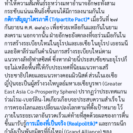
ทำให้ความสัมพันธ์ระหว่างมหาอำนาจอักษะทั้งสาม
กระชับแน่นแฟ้นยิ่งขึ้นจนได้มีการลงนามกันใน
กติกาสัญญาไตรภาคี (Tripartite Pact)*
เมื่อวันที่ ๒๗
กันยายน ค.ศ. ๑๙๔๐ เพื่อช่วยเหลือกันและกันในยาม
สงคราม นอกจากนั้น ฝ่ายอักษะยังตกลงที่จะร่วมมือกันใน
การสร้างระเบียบใหม่ในยุโรปและเอเชีย ในยุโรป เยอรมนี
และอิตาลีร่วมกันดำเนินการสร้างระเบียบใหม่ตาม
แนวทางลัทธิฟาสซิสต์ ซึ่งหากฝ่ายนี่ประสบชัยชนะยุโรปก็
จะไม่เหลือพื้นที่ให้กับประเทศที่นิยมแนวทางเสรี
ประชาธิปไตยและแนวทางคอมมิวนิสต์ ส่วนในเอเชีย
ญี่ปุ่นจะเป็นผู้สร้างวงไพบูลย์มหาเอเชียบูรพา (Greater
East Asia Co-Prosperity Sphere) ปรากฏว่าประเทศแกน
ร่วมโรม-เบอร์ลิน-โตเกียวเกือบจะประสบความสำเร็จ ใน
การครองโลกและเปลี่ยนแปลงโลกตามที่ตั้งเป้าหมาย ไว้
ภายในระยะเวลาอันรวดเร็วแต่ท้ายที่สุดด้วยผลของการตื่น
ขึ้นมารับรู้
การเมืองที่เป็นจริง (Realpolitik)*
และการผนึก
กำลังเป็นพันธมิตรที่ยิ่งใหญ่ (Grand Alliance) ของ