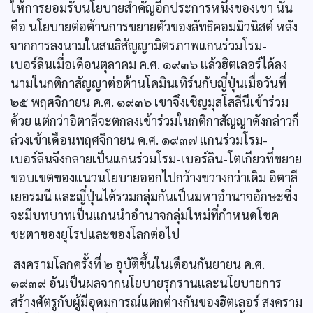
ให้การยอมรับนโยบายสำคัญอีกประการหนึ่งของเขา นั่น
คือ นโยบายต่อต้านการขยายตัวของลัทธิคอมมิวนิสต์ หลัง
จากการลงนามในสนธิสัญญามิตรภาพแกนร่วมโรม-
เบอร์ลินเมื่อเดือนตุลาคม ค.ศ. ๑๙๓๖ แล้วฮิตเลอร์ได้ลง
นามในกติกาสัญญาต่อต้านโคมินเทิร์นกับญี่ปุ่นเมื่อวันที่
๒๕ พฤศจิกายน ค.ศ. ๑๙๓๖ เขาจึงเชิญมุสโสลีนีเข้าร่วม
ด้วย แต่กว่าอิตาลีจะตกลงเข้าร่วมในกติกาสัญญาดังกล่าวก็
ล่วงเข้าเดือนพฤศจิกายน ค.ศ. ๑๙๓๗ แกนร่วมโรม-
เบอร์ลินจึงกลายเป็นแกนร่วมโรม-เบอร์ลิน-โตเกียวที่ขยาย
ขอบเขตของแนวนโยบายออกไปกว้างขวางกว่าเดิม อิตาลี
เยอรมนี และญี่ปุ่นได้รวมกลุ่มกันเป็นมหาอำนาจอักษะซึ่ง
จะมีบทบาทเป็นแกนนำอำนาจกลุ่มใหม่ที่กำหนดโชค
ชะตาของยุโรปและของโลกต่อไป
สงครามโลกครั้งที่ ๒ อุบัติขึ้นในเดือนกันยายน ค.ศ.
๑๙๓๙ อันเป็นผลจากนโยบายรุกรานและนโยบายการ
สร้างศัตรูกับผู้มีอุดมการณ์แตกต่างกันของฮิตเลอร์ สงคราม