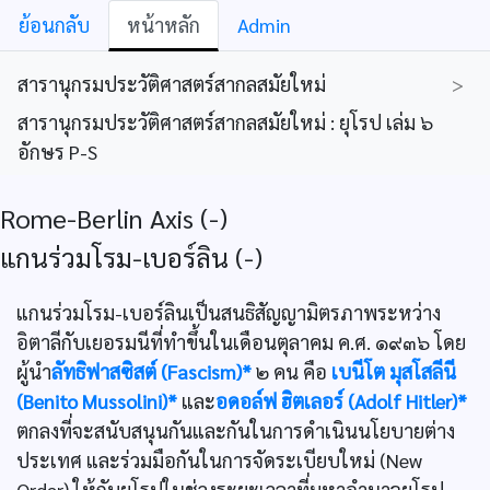
ย้อนกลับ
หน้าหลัก
Admin
สารานุกรมประวัติศาสตร์สากลสมัยใหม่
>
สารานุกรมประวัติศาสตร์สากลสมัยใหม่ : ยุโรป เล่ม ๖
อักษร P-S
Rome-Berlin Axis (-)
แกนร่วมโรม-เบอร์ลิน (-)
แกนร่วมโรม-เบอร์ลินเป็นสนธิสัญญามิตรภาพระหว่าง
อิตาลีกับเยอรมนีที่ทำขึ้นในเดือนตุลาคม ค.ศ. ๑๙๓๖ โดย
ผู้นำ
ลัทธิฟาสซิสต์ (Fascism)*
๒ คน คือ
เบนีโต มุสโสลีนี
(Benito Mussolini)*
และ
อดอล์ฟ ฮิตเลอร์ (Adolf Hitler)*
ตกลงที่จะสนับสนุนกันและกันในการดำเนินนโยบายต่าง
ประเทศ และร่วมมือกันในการจัดระเบียบใหม่ (New
Order) ให้กับยุโรปในช่วงระยะเวลาที่มหาอำนาจยุโรป