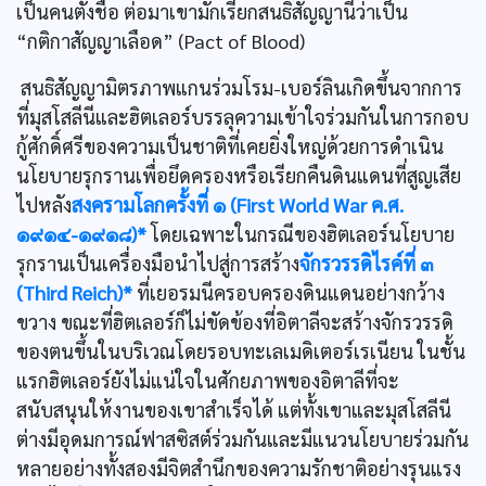
เป็นคนตั้งชื่อ ต่อมาเขามักเรียกสนธิสัญญานี่ว่าเป็น
“กติกาสัญญาเลือด” (Pact of Blood)
สนธิสัญญามิตรภาพแกนร่วมโรม-เบอร์ลินเกิดขึ้นจากการ
ที่มุสโสลีนีและฮิตเลอร์บรรลุความเข้าใจร่วมกันในการกอบ
กู้ศักดิ์ศรีของความเป็นชาติที่เคยยิ่งใหญ่ด้วยการดำเนิน
นโยบายรุกรานเพื่อยึดครองหรือเรียกคืนดินแดนที่สูญเสีย
ไปหลัง
สงครามโลกครั้งที่ ๑ (First World War ค.ศ.
๑๙๑๔-๑๙๑๘)*
โดยเฉพาะในกรณีของฮิตเลอร์นโยบาย
รุกรานเป็นเครื่องมือนำไปสู่การสร้าง
จักรวรรดิไรค์ที่ ๓
(Third Reich)*
ที่เยอรมนีครอบครองดินแดนอย่างกว้าง
ขวาง ขณะที่ฮิตเลอร์ก็ไม่ขัดข้องที่อิตาลีจะสร้างจักรวรรดิ
ของตนขึ้นในบริเวณโดยรอบทะเลเมดิเตอร์เรเนียน ในชั้น
แรกฮิตเลอร์ยังไม่แน่ใจในศักยภาพของอิตาลีที่จะ
สนับสนุนให้งานของเขาสำเร็จได้ แต่ทั้งเขาและมุสโสลีนี
ต่างมีอุดมการณ์ฟาสซิสต์ร่วมกันและมีแนวนโยบายร่วมกัน
หลายอย่างทั้งสองมีจิตสำนึกของความรักชาติอย่างรุนแรง