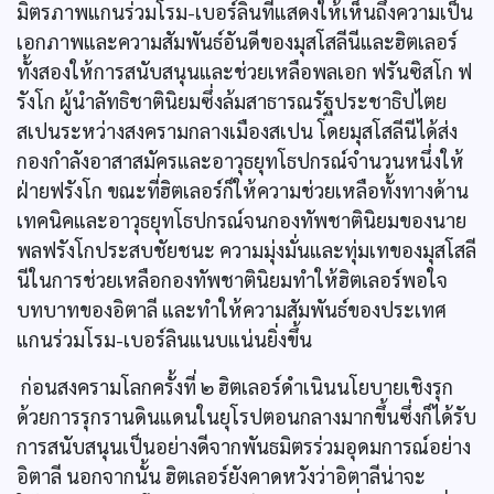
มิตรภาพแกนร่วมโรม-เบอร์ลินที่แสดงให้เห็นถึงความเป็น
เอกภาพและความสัมพันธ์อันดีของมุสโสลีนีและฮิตเลอร์
ทั้งสองให้การสนับสนุนและช่วยเหลือพลเอก ฟรันซิสโก ฟ
รังโก ผู้นำลัทธิชาตินิยมซึ่งล้มสาธารณรัฐประชาธิปไตย
สเปนระหว่างสงครามกลางเมืองสเปน โดยมุสโสลีนีได้ส่ง
กองกำลังอาสาสมัครและอาวุธยุทโธปกรณ์จำนวนหนึ่งให้
ฝ่ายฟรังโก ขณะที่ฮิตเลอร์ก็ให้ความช่วยเหลือทั้งทางด้าน
เทคนิคและอาวุธยุทโธปกรณ์จนกองทัพชาตินิยมของนาย
พลฟรังโกประสบชัยชนะ ความมุ่งมั่นและทุ่มเทของมุสโสลี
นีในการช่วยเหลือกองทัพชาตินิยมทำให้ฮิตเลอร์พอใจ
บทบาทของอิตาลี และทำให้ความสัมพันธ์ของประเทศ
แกนร่วมโรม-เบอร์ลินแนบแน่นยิ่งขึ้น
ก่อนสงครามโลกครั้งที่ ๒ ฮิตเลอร์ดำเนินนโยบายเชิงรุก
ด้วยการรุกรานดินแดนในยุโรปตอนกลางมากขึ้นซึ่งก็ได้รับ
การสนับสนุนเป็นอย่างดีจากพันธมิตรร่วมอุดมการณ์อย่าง
อิตาลี นอกจากนั้น ฮิตเลอร์ยังคาดหวังว่าอิตาลีน่าจะ