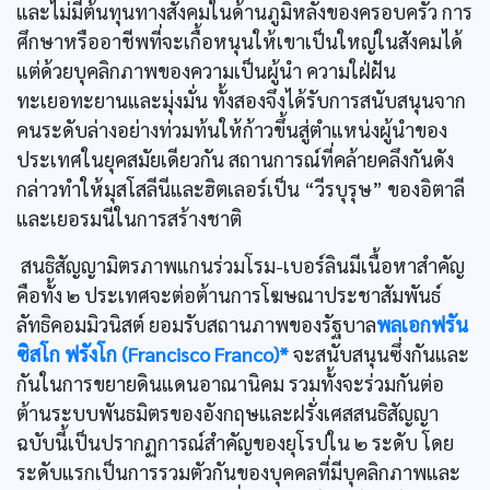
และไม่มีต้นทุนทางสังคมในด้านภูมิหลังของครอบครัว การ
ศึกษาหรืออาชีพที่จะเกื้อหนุนให้เขาเป็นใหญ่ในสังคมได้
แต่ด้วยบุคลิกภาพของความเป็นผู้นำ ความใฝ่ฝัน
ทะเยอทะยานและมุ่งมั่น ทั้งสองจึงได้รับการสนับสนุนจาก
คนระดับล่างอย่างท่วมท้นให้ก้าวขึ้นสู่ตำแหน่งผู้นำของ
ประเทศในยุคสมัยเดียวกัน สถานการณ์ที่คล้ายคลึงกันดัง
กล่าวทำให้มุสโสลีนีและฮิตเลอร์เป็น “วีรบุรุษ” ของอิตาลี
และเยอรมนีในการสร้างชาติ
สนธิสัญญามิตรภาพแกนร่วมโรม-เบอร์ลินมีเนื้อหาสำคัญ
คือทั้ง ๒ ประเทศจะต่อต้านการโฆษณาประชาสัมพันธ์
ลัทธิคอมมิวนิสต์ ยอมรับสถานภาพของรัฐบาล
พลเอกฟรัน
ซิสโก ฟรังโก (Francisco Franco)*
จะสนับสนุนซึ่งกันและ
กันในการขยายดินแดนอาณานิคม รวมทั้งจะร่วมกันต่อ
ต้านระบบพันธมิตรของอังกฤษและฝรั่งเศสสนธิสัญญา
ฉบับนี้เป็นปรากฏการณ์สำคัญของยุโรปใน ๒ ระดับ โดย
ระดับแรกเป็นการรวมตัวกันของบุคคลที่มีบุคลิกภาพและ