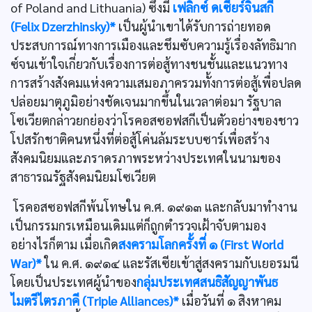
of Poland and Lithuania) ซึ่งมี
เฟลิกซ์ ดเซียร์จินสกี
(Felix Dzerzhinsky)*
เป็นผู้นำเขาได้รับการถ่ายทอด
ประสบการณ์ทางการเมืองและชึมซับความรู้เรื่องลัทธิมาก
ซ์จนเข้าใจเกี่ยวกับเรื่องการต่อสู้ทางชนชั้นและแนวทาง
การสร้างสังคมแห่งความเสมอภาครวมทั้งการต่อสู้เพื่อปลด
ปล่อยมาตุภูมิอย่างชัดเจนมากขึ้นในเวลาต่อมา รัฐบาล
โซเวียตกล่าวยกย่องว่าโรคอสซอฟสกีเป็นตัวอย่างของชาว
โปสรักชาติคนหนึ่งที่ต่อสู้โค่นล้มระบบซาร์เพื่อสร้าง
สังคมนิยมและภราดรภาพระหว่างประเทศในนามของ
สาธารณรัฐสังคมนิยมโซเวียต
โรคอสซอฟสกีพ้นโทษใน ค.ศ. ๑๙๑๓ และกลับมาทำงาน
เป็นกรรมกรเหมือนเดิมแต่ก็ถูกตำรวจเฝ้าจับตามอง
อย่างไรก็ตาม เมื่อเกิด
สงครามโลกครั้งที่ ๑ (First World
War)*
ใน ค.ศ. ๑๙๑๔ และรัสเซียเข้าสู่สงครามกับเยอรมนี
โดยเป็นประเทศผู้นำของ
กลุ่มประเทศสนธิสัญญาพันธ
ไมตรีไตรภาคี (Triple Alliances)*
เมื่อวันที่ ๑ สิงหาคม