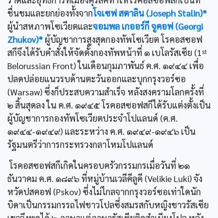
ชื่นชมและยกย่องทั้งจาก
โจเซฟ สตาลิน (Joseph Stalin)*
ผู้นำสหภาพโซเวียตและ
จอมพล เกออร์กี จูคอฟ (Georgi
Zhukov)*
ผู้บัญชาการสูงสุดกองทัพโซเวียต โรคอสซอฟ
สกีจึงได้รับคำสั่งให้จัดตั้งกองทัพหน้าที่ ๑ เบโลรัสเซีย (1ˢᵗ
Belorussian Front) ในเดือนกุมภาพันธ์ ค.ศ. ๑๙๔๔ เพื่อ
ปลดปล่อยแนวรบด้านตะวันออกและบุกกรุงวอร์ซอ
(Warsaw) ซึ่งก็ประสบความสำเร็จ หลังสงครามโลกครั้งที่
๒ สิ้นสุดลง ใน ค.ศ. ๑๙๔๕ โรคอสซอฟสกีได้รับแต่งตั้งเป็น
ผู้บัญชาการกองทัพโซเวียตประจำโปแลนด์ (ค.ศ.
๑๙๔๔-๑๙๔๙) และระหว่าง ค.ศ. ๑๙๔๙-๑๙๔๖ เป็น
รัฐมนตรีว่าการกระทรวงกลาโหมโปแลนด์
โรคอสซอฟสกีเกิดในครอบครัวกรรมกรเมื่อวันที่ ๒๑
ธันวาคม ค.ศ. ๑๘๙๖ ที่หมู่บ้านเวลีคีลูคี (Velikie Luki) จัง
หวัดปสคอฟ (Pskov) ซึ่งไม่ไกลจากกรุงวอร์ซอเท่าใดนัก
บิดาเป็นกรรมกรรถไฟชาวโปลซึ่งสมรสกับหญิงชาวรัสเซีย
เขาจึงพูดได้ ๒ ภาษาแต่ภาษารัสเซียติดสำเนียงโปล หลัง