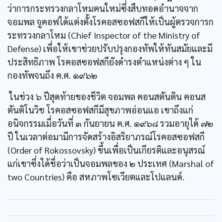
ว่าการกระทรวงกลาโหมคนใหม่ซึ่งสืบทอดอำนาจจาก
จอมพล จูคอฟได้แต่งตั้งโรคอสซอฟสกีให้เป็นผู้ตรวจการก
ระทรวงกลาโหม (Chief Inspector of the Ministry of
Defense) เพื่อให้เขาช่วยปรับปรุงกองทัพให้ทันสมัยและมี
ประสิทธิภาพ โรคอสซอฟสกียังดำรงตำแหน่งต่าง ๆ ใน
กองทัพจนถึง ค.ศ. ๑๙๖๒
ในช่วง ๖ ปีสุดท้ายของชีวิต จอมพล คอนสตันติน คอนส
ตันติโนวิช โรคอสซอฟสกีมีสุขภาพอ่อนแอ เขาถึงแก่
อนิจกรรมเมื่อวันที่ ๓ กันยายน ค.ศ. ๑๙๖๘ รวมอายุได้ ๗๒
ปี ในเวลาต่อมามีการจัดสร้างอิสริยาภรณ์โรคอสซอฟสกี
(Order of Rokossovsky) ขึ้นเพื่อเป็นเกียรติและอนุสรณ์
แก่เขาซึ่งได้ชื่อว่าเป็นจอมพลของ ๒ ประเทศ (Marshal of
two Countries) คือ สหภาพโซเวียตและโปแลนด์.