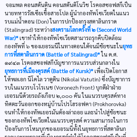
จอมพล คอนสตันติน คอนสตันติโนวิช โรคอสซอฟสกีเป็น
นายทหารรัสเซียเชื้อสายโปล ผู้นำกองทัพโซเวียตในแนว
รบแม่นํ้าดอน (Don) ในการปกป้องกรุงสตาลินกราด
(Stalingrad) ระหว่าง
สงครามโลกครั้งที่ ๒ (Second World
War)*
เขาทำให้กองทัพโซเวียตสามารถรุกคืบปิดล้อม
กองทัพที่ ๖ ของเยอรมนีในทางตอนใต้จนมีชัยชนะใน
ยุทธ
การที่สตาลินกราด (Battle of Stalingrad)*
ใน ค.ศ.
๑๙๔๓ โรคอสซอฟสกีบัญชาการแนวรบส่วนกลางใน
ยุทธการที่เมืองคุรสค์ (Battle of Kursk)*
เพื่อเปิดโอกาส
ให้พลเอก นีโคไล วาตูติน (Nikolai Vatutin) ซึ่งบัญชาการ
รบในแนวรบโวโรเนช (Voronezh Front) บุกตีฝ่าฝ่าย
เยอรมนีด้วยรถถังเกือบ ๒,๐๐๐ คัน ในแนวรบคุรสค์ทาง
ทิศตะวันออกของหมู่บ้านโปรโฮรอฟคา (Prokhorovka)
จนทำให้กองทัพเยอรมันต้องล่าถอย และนำไปสู่ชัยชนะ
ของกองทัพโซเวียตในแนวรบคุรสค์ ความสามารถในการ
ป้องกันการโหมบุกของเยอรมนีทั้งในยุทธการที่สตาลินก
ราดและยุทธการที่เมืองคุรสค์ทำให้โรคอสซอฟสกีเป็นที่