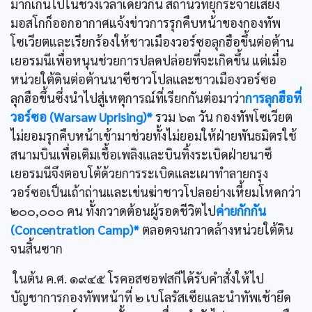
มากเกินไปในช่วงเวลาเดียวกัน สถานีวิทยุกระจายเสียง
มอสโกก็ออกอากาศแจ้งข่าวการรุกคืบหน้าของกองทัพ
โซเวียตและเรียกร้องให้ชาวเมืองวอร์ซอลุกฮือขึ้นต่อต้าน
เยอรมนีเพื่อหนุนช่วยการปลดปล่อยที่จะเกิดขึ้น แต่เมื่อ
หน่วยใต้ดินต่อต้านนาซีชาวโปลและชาวเมืองวอร์ซอ
ลุกฮือขึ้นซึ่งนำไปสู่เหตุการณ์ที่เรียกกันต่อมาว่า
การลุกฮือที่
วอร์ซอ (Warsaw Uprising)*
รวม ๖๓ วัน กองทัพโซเวียต
ไม่ยอมรุกคืบหน้าเข้ามาช่วยทั้งไม่ยอมให้ฝ่ายพันธมิตรใช้
สนามบินเพื่อเติมเชื้อเพลิงและบินทิ้งระเบิดฝ่ายนาซี
เยอรมนีจึงตอบโต้ด้วยการระเบิดและเผาทำลายกรุง
วอร์ซอเป็นเถ้าถ่านและเข่นฆ่าชาวโปลอย่างเหี้ยมโหดกว่า
๒๐๐,๐๐๐ คน ทั้งกวาดต้อนผู้รอดชีวิตไป
ค่ายกักกัน
(Concentration Camp)*
ตลอดจนกวาดล้างหน่วยใต้ดิน
จนสิ้นซาก
ในต้น ค.ศ. ๑๙๔๕ โรคอสซอฟสกีได้รับคำสั่งให้ไป
บัญชาการกองทัพหน้าที่ ๒ เบโลรัสเซียและนำทัพเช้ายึด