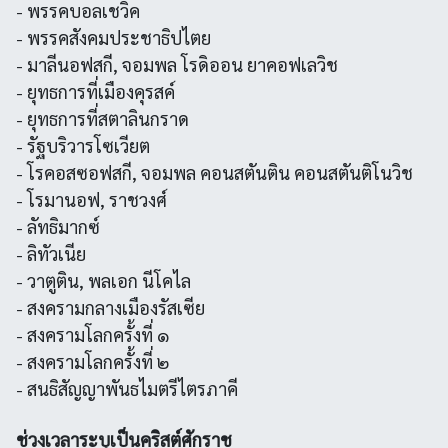
- พรรคบอลเชวิค
- พรรคสังคมประชาธิปไตย
- มาลีนอฟสกี, จอมพล โรดิออน ยาคอฟเลวิช
- ยุทธการที่เมืองคุรสค์
- ยุทธการที่สตาลินกราด
- รัฐบริวารโซเวียต
- โรคอสซอฟสกี, จอมพล คอนสตันติน คอนสตันติโนวิช
- โรมานอฟ, ราชวงศ์
- ลัทธิมากซ์
- ลิทัวเนีย
- วาตูติน, พลเอก นีโคไล
- สงครามกลางเมืองรัสเซีย
- สงครามโลกครั้งที่ ๑
- สงครามโลกครั้งที่ ๒
- สนธิสัญญาพันธไมตรีไตรภาคี
ช่วงเวลาระบุเป็นคริสต์ศักราช