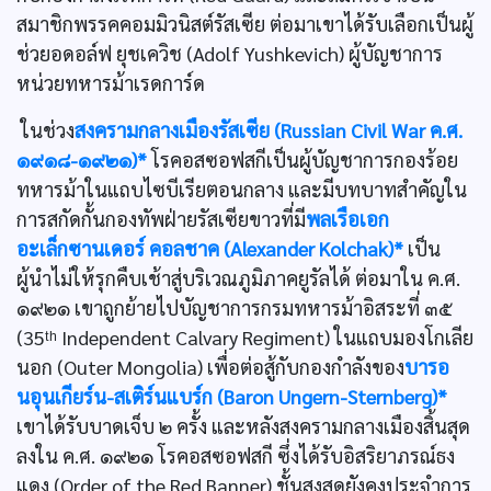
สมาชิกพรรคคอมมิวนิสต์รัสเซีย ต่อมาเขาได้รับเลือกเป็นผู้
ช่วยอดอล์ฟ ยุชเควิช (Adolf Yushkevich) ผู้บัญชาการ
หน่วยทหารม้าเรดการ์ด
ในช่วง
สงครามกลางเมืองรัสเซีย (Russian Civil War ค.ศ.
๑๙๑๘-๑๙๒๑)*
โรคอสซอฟสกีเป็นผู้บัญชาการกองร้อย
ทหารม้าในแถบไซบีเรียตอนกลาง และมีบทบาทสำคัญใน
การสกัดกั้นกองทัพฝ่ายรัสเซียขาวที่มี
พลเรือเอก
อะเล็กซานเดอร์ คอลชาค (Alexander Kolchak)*
เป็น
ผู้นำไม่ให้รุกคืบเช้าสู่บริเวณภูมิภาคยูรัลได้ ต่อมาใน ค.ศ.
๑๙๒๑ เขาถูกย้ายไปบัญชาการกรมทหารม้าอิสระที่ ๓๕
(35ᵗʰ Independent Calvary Regiment) ในแถบมองโกเลีย
นอก (Outer Mongolia) เพื่อต่อสู้กับกองกำลังของ
บารอ
นอุนเกียร์น-สเติร์นแบร์ก (Baron Ungern-Sternberg)*
เขาได้รับบาดเจ็บ ๒ ครั้ง และหลังสงครามกลางเมืองสิ้นสุด
ลงใน ค.ศ. ๑๙๒๑ โรคอสซอฟสกี ซึ่งได้รับอิสริยาภรณ์ธง
แดง (Order of the Red Banner) ชั้นสูงสุดยังคงประจำการ