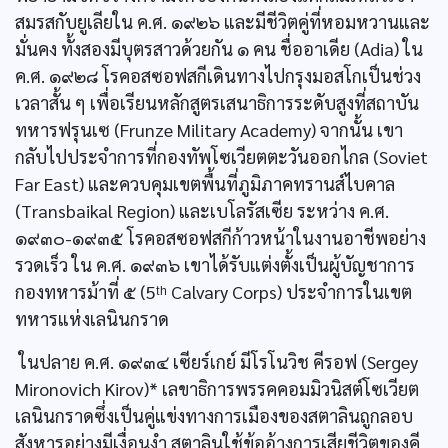
สมรสกับยูเลียใน ค.ศ. ๑๙๒๖ และมีชีวิตคู่ที่หอมหวานและ
มั่นคง ทั้งสองมีบุตรสาวด้วยกัน ๑ คน ชื่ออาเดีย (Adia) ใน
ค.ศ. ๑๙๒๘ โรคอสซอฟสกีเดินทางไปกรุงมอสโกเป็นช่วง
เวลาสั้น ๆ เพื่อเรียนหลักสูตรเสนาธิการระดับสูงที่สถาบัน
ทหารฟรุนเซ (Frunze Military Academy) จากนั้น เขา
กลับไปประจำการที่กองทัพโซเวียตตะวันออกไกล (Soviet
Far East) และควบคุมเขตพื้นที่ภูมิภาคทรานส์ไบคาล
(Transbaikal Region) และเบโลรัสเซีย ระหว่าง ค.ศ.
๑๙๓๐-๑๙๓๕ โรคอสซอฟสกีก้าวหน้าในงานอาชีพอย่าง
รวดเร็ว ใน ค.ศ. ๑๙๓๖ เขาได้รับแต่งตั้งเป็นผู้บัญชาการ
กองทหารม้าที่ ๕ (5ᵗʰ Calvary Corps) ประจำการในเขต
ทหารแห่งเลนินกราด
ในปลาย ค.ศ. ๑๙๓๔ เซียร์เกย์ มีโรโนวิช คีรอฟ (Sergey
Mironovich Kirov)* เลขาธิการพรรคคอมมิวนิสต์โซเวียต
เลนินกราดซึ่งเป็นคู่แข่งทางการเมืองของสตาลินถูกลอบ
สังหารอย่างมีเงื่อนงำ สตาลินใช้ข้ออ้างการเสียชีวิตของคี