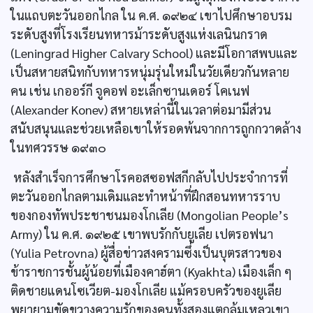
ในแถบตะวันออกไกล ใน ค.ศ. ๑๙๒๔ เขาไปศึกษาอบรม
ระดับสูงที่โรงเรียนทหารม้าระดับสูงแห่งเลนินกราด
(Leningrad Higher Calvary School) และมีโอกาสพบและ
เป็นสหายสนิทกับทหารหนุ่มรุ่นใหม่ในวัยเดียวกันหลาย
คน เช่น เกออร์กี จูคอฟ อะเล็กซานเดอร์ โคเนฟ
(Alexander Konev) สหายเหล่านี้ในเวลาต่อมามีส่วน
สนับสนุนและช่วยเหลือเขาให้รอดพ้นจากการถูกกวาดล้าง
ในทศวรรษ ๑๙๓๐
หลังสำเร็จการศึกษาโรคอสซอฟสกีกลับไปประจำการที่
ตะวันออกไกลตามเดิมและทำหน้าที่ฝึกสอนทหารราบ
ของกองทัพประชาชนมองโกเลีย (Mongolian People’s
Army) ใน ค.ศ. ๑๙๒๕ เขาพบรักกับยูเลีย เปตรอฟนา
(Yulia Petrovna) ผู้สื่อข่าวสงครามซึ่งเป็นบุตรสาวของ
ข้าราชการชั้นผู้น้อยที่เมืองคาฮ์ตา (Kyakhta) เมืองเล็ก ๆ
ติดชายแดนโซเวียต-มองโกเลีย แม้ครอบครัวของยูเลีย
พยายามขัดขวางความรักของคนทั้งสองแตกล้มเหลวเขา