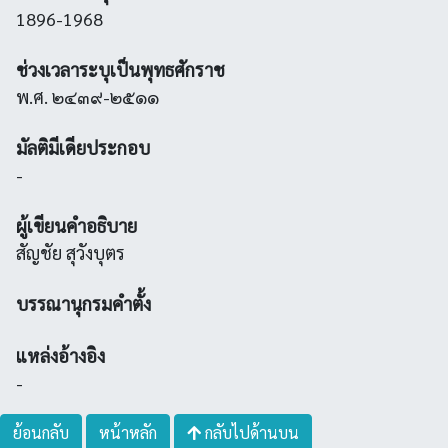
1896-1968
ช่วงเวลาระบุเป็นพุทธศักราช
พ.ศ. ๒๔๓๙-๒๕๑๑
มัลติมีเดียประกอบ
-
ผู้เขียนคำอธิบาย
สัญชัย สุวังบุตร
บรรณานุกรมคำตั้ง
แหล่งอ้างอิง
-
ย้อนกลับ
หน้าหลัก
กลับไปด้านบน