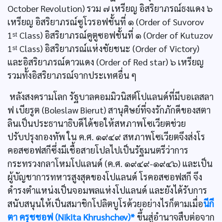
October Revolution) รวม ๗ เหรียญ อิสริยาภรณ์ธงแดง ๖
เหรียญ อิสริยาภรณ์ซูโวรอฟชั้นที่ ๑ (Order of Suvorov
1ˢᵗ Class) อิสริยาภรณ์คูตูซอฟชั้นที่ ๑ (Order of Kutuzov
1ˢᵗ Class) อิสริยาภรณ์แห่งชัยชนะ (Order of Victory)
และอิสริยาภรณ์ดาวแดง (Order of Red star) ๖ เหรียญ
รวมทั้งอิสริยาภรณ์จากประเทศอื่น ๆ
หลังสงครามโลก รัฐบาลคอมมิวนิสต์โปแลนด์ที่มีบอเลสลา
ฟ เบียรูต (Boleslaw Bierut) สานุศิษย์ที่จงรักภักดีของสตา
ลินเป็นประธานาธิบดีได้ขอให้สหภาพโซเวียตช่วย
ปรับปรุงกองทัพ ใน ค.ศ. ๑๙๔๙ สหภาพโซเวียตจึงส่งโร
คอสซอฟสกีซึ่งมีเชื้อสายโปลไปเป็นรัฐมนตรีว่าการ
กระทรวงกลาโหมโปแลนด์ (ค.ศ. ๑๙๔๙-๑๙๔๖) และเป็น
ผู้บัญชาการทหารสูงสุดของโปแลนด์ โรคอสซอฟสกี จึง
ดำรงตำแหน่งเป็นจอมพลแห่งโปแลนด์ และยังได้รับการ
สนับสนุนให้เป็นสมาชิกโปลิตบูโรด้วยอย่างไรก็ตามเมื่อ
นีกี
ตา ครุชชอฟ (Nikita Khrushchev)*
ขึ้นสู่อำนาจสืบต่อจาก