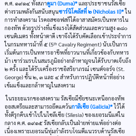
ค.ศ. ๑๙๑๔ ทั้งสภา
ดูมา (Duma)*
และประชาชนรัสเซีย
ต่างรวมพลังกันสนับสนุน
ซาร์นิโคลัสที่ ๒ (Nicholas II)*
ใน
การทำสงคราม โรคอสซอฟสกีได้อาสาสมัครเป็นทหารใน
กองทัพ ด้วยรูปร่างที่แข็งแรงได้สัดส่วนและความสูง ๑๘๐
เซนติเมตร ทั้งหน้าตาดี เขาจึงได้รับคัดเลือกเข้าประจำการ
ในกรมทหารม้าที่ ๕ (5ᵗʰ Cavalry Regiment) นับเป็นการ
เริ่มต้นการเป็นทหารอาชีพที่ยาวนานที่เกี่ยวข้องกับทหาร
ม้า เขาร่วมรบในสมรภูมิอย่างกล้าหาญจนได้รับบาดเจ็บถึง
๒ ครั้ง และได้รับเครื่องราชอิสริยาภรณ์ เซนต์จอร์จ (St.
George) ชั้น ๒, ๓ และ ๔ สำหรับการปฏิบัติหน้าที่อย่าง
เข้มแข็งและกล้าหาญในสงคราม
ในระยะแรกของสงคราม รัสเซียมีชัยชนะเหนือกองทัพ
ออสเตรียและสามารถยึดแคว้น
กาลิเซีย (Galicia)*
ไว้ได้
ทั้งตีรุกคืบเข้าไปในไซลีเซีย (Silesia) ของเยอรมนีแต่ใน
กลาง ค.ศ. ๑๙๑๕ รัสเซียกลับเป็นฝ่ายพ่ายแพ้อย่างต่อ
เนื่องเพราะเยอรมนีทุ่มกำลังรบโจมตีแนวรบด้านรัสเซีย