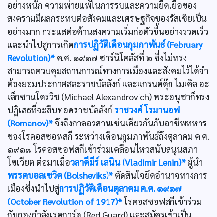
อย่างหนัก ความพ่ายแพ้ในการรบและความยืดเยื้อของ
สงครามมีผลกระทบต่อสังคมและเศรษฐกิจของรัสเซียเป็น
อย่างมาก กระแสต่อต้านสงครามเริ่มก่อตัวขึ้นอย่างรวดเร็ว
และนำไปสู่การเกิด
การปฏิวัติเดือนกุมภาพันธ์ (February
Revolution)*
ค.ศ. ๑๙๑๗ ซาร์นิโคลัสที่ ๒ ซึ่งไม่ทรง
สามารถควบคุมสถานการณ์ทางการเมืองและสังคมไว้ได้จำ
ต้องยอมประกาศสละราชบัลลังก์ และแกรนด์ดุ๊ก ไมเคิล อะ
เล็กซานโดรวิช (Michael Alexandrovich) พระอนุชาก็ทรง
ปฏิเสธที่จะสืบทอดราชบัลลังก์
ราชวงศ์ โรมานอฟ
(Romanov)*
จึงถึงกาลอวสานเช่นเดียวกันกับอาชีพทหาร
ของโรคอสซอฟสกี ระหว่างเดือนกุมภาพันธ์ถึงตุลาคม ค.ศ.
๑๙๑๗ โรคอสซอฟสกีเข้าร่วมเคลื่อนไหวสนับสนุนสภา
โซเวียต ต่อมาเมื่อ
วลาดีมีร์ เลนิน (Vladimir Lenin)*
ผู้นำ
พรรคบอลเชวิค (Bolsheviks)*
ตัดสินใจยึดอำนาจทางการ
เมืองซึ่งนำไปสู่
การปฏิวัติเดือนตุลาคม ค.ศ. ๑๙๑๗
(October Revolution of 1917)*
โรคอสซอฟสกีเข้าร่วม
กับกองกำลังเรดการ์ด (Red Guard) และสมัครเข้าเป็น