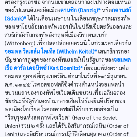
ครองกรุงวอร์ซอ จากนั้นเขาเคลื่อนกำลังไปทางตอนเหนือ
ของโปแลนด์และยึดเมือง
ดานซิก (Danzig)*
หรือ
กดานสก์
(Gdank)*
ได้ในเดือนเมษายน ในเดือนพฤษภาคมกองทัพ
ของเขาโอบล้อมกองทัพเยอรมันในปรัสเซียตะวันออกและ
สนธิกำลังกับกองทัพอังกฤษที่เมืองวิทเทนแบร์ก
(Wittenberg) เพื่อปลดปล่อยเยอรมนี ในช่วงเวลาเดียวกัน
จอมพล วิลเฮล์ม ไคเทิล (Wilhelm Keitel)*
เสนาธิการกอง
บัญชาการสูงสุดของกองทัพเยอรมันในรัฐบาลของ
จอมพล
เรือ คาร์ล เดอนิทซ์ (Karl Doenitz)*
ก็ยอมแพ้สงครามต่อ
จอมพล จูคอฟที่กรุงเบอร์ลิน ต่อมาในวันที่ ๒๔ มิถุนายน
ค.ศ. ๑๙๔๕ โรคอสซอฟสกีซึ่งดำรงตำแหน่งจอมพลนำ
ขบวนแถวของกองทัพโซเวียตเดินขบวนเพื่อเฉลิมฉลอง
ชัยชนะที่จัตุรัสแดงทำมกลางเสียงโห่ร้องยินดีปรีดาของ
พลเมืองโซเวียต โรคอสซอฟสกีได้รับการยกย่องเป็น
“วีรบุรุษแห่งสหภาพโซเวียต” (Hero of the Soviet
Union) รวม ๒ ครั้ง และได้รับอิสริยาภรณ์เลนิน (Order of
Lenin) และอิสริยาภรณ์การปฏิวัติเดือนตุลาคม (Order of