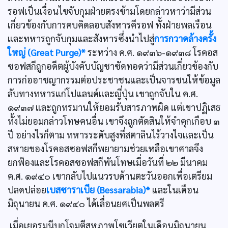
รอฟเป็นเงื่อนไขจับกุมฝ่ายตรงข้ามโดยกล่าวหาว่ามีส่วน
เกี่ยวข้องกับการคบคิดลอบสังหารคีรอฟ ทั้งฝ่ายพลเรือน
และทหารถูกจับกุมและสังหารซึ่งนำไปสู่
การกวาดล้างครั้ง
ใหญ่ (Great Purge)*
ระหว่าง ค.ศ. ๑๙๓๖-๑๙๓๘ โรคอส
ซอฟสกีถูกอดีตผู้บังคับบัญชาซัดทอดว่ามีส่วนเกี่ยวข้องกับ
การก่ออาชญากรรมต่อประชาชนและเป็นจารชนให้ข้อมูล
ลับทางทหารแก่โปแลนด์และญี่ปุ่น เขาถูกจับใน ค.ศ.
๑๙๓๗ และถูกทรมานให้ยอมรับสารภาพผิด แต่เขาปฏิเสธ
ทั้งไม่ยอมกล่าวโทษคนอื่น เขาจึงถูกตัดสินให้จำคุกเกือบ ๓
ปี อย่างไรก็ตาม ทหารระดับสูงที่สตาลินไร้วางใจและเป็น
สหายของโรคอสซอฟสกีพยายามช่วยเหลือเขาศาลจึง
ยกฟ้องและโรคอสซอฟสกีพันโทษเมื่อวันที่ ๒๒ มีนาคม
ค.ศ. ๑๙๔๐ เขากลับไปแนวรบด้านตะวันออกเพื่อเตรียม
ปลดปล่อย
เบสซาราเบีย (Bessarabia)*
และในเดือน
มิถุนายน ค.ศ. ๑๙๔๐ ได้เลื่อนยศเป็นพลตรี
เมื่อเยอรมนีบุกโจมตีสหภาพโซเวียตในเดือนมิถุนายน