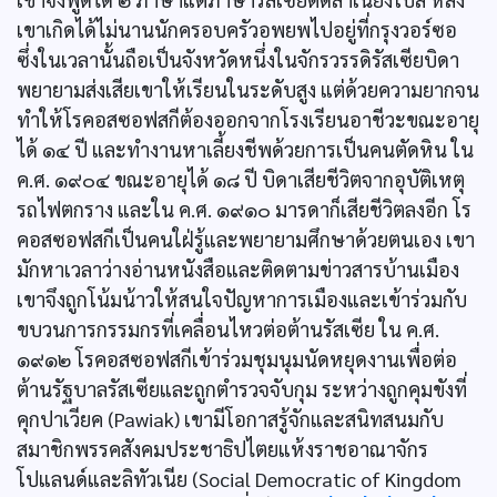
เขาเกิดได้ไม่นานนักครอบครัวอพยพไปอยู่ที่กรุงวอร์ซอ
ซึ่งในเวลานั้นถือเป็นจังหวัดหนึ่งในจักรวรรดิรัสเซียบิดา
พยายามส่งเสียเขาให้เรียนในระดับสูง แต่ด้วยความยากจน
ทำให้โรคอสซอฟสกีต้องออกจากโรงเรียนอาชีวะขณะอายุ
ได้ ๑๔ ปี และทำงานหาเลี้ยงชีพด้วยการเป็นคนตัดหิน ใน
ค.ศ. ๑๙๐๔ ขณะอายุได้ ๑๘ ปี บิดาเสียชีวิตจากอุบัติเหตุ
รถไฟตกราง และใน ค.ศ. ๑๙๑๐ มารดาก็เสียชีวิตลงอีก โร
คอสซอฟสกีเป็นคนใฝ่รู้และพยายามศึกษาด้วยตนเอง เขา
มักหาเวลาว่างอ่านหนังสือและติดตามข่าวสารบ้านเมือง
เขาจึงถูกโน้มน้าวให้สนใจปัญหาการเมืองและเข้าร่วมกับ
ขบวนการกรรมกรที่เคลื่อนไหวต่อต้านรัสเซีย ใน ค.ศ.
๑๙๑๒ โรคอสซอฟสกีเข้าร่วมชุมนุมนัดหยุดงานเพื่อต่อ
ต้านรัฐบาลรัสเซียและถูกตำรวจจับกุม ระหว่างถูกคุมขังที่
คุกปาเวียค (Pawiak) เขามีโอกาสรู้จักและสนิทสนมกับ
สมาชิกพรรคสังคมประชาธิปไตยแห้งราชอาณาจักร
โปแลนด์และลิทัวเนีย (Social Democratic of Kingdom