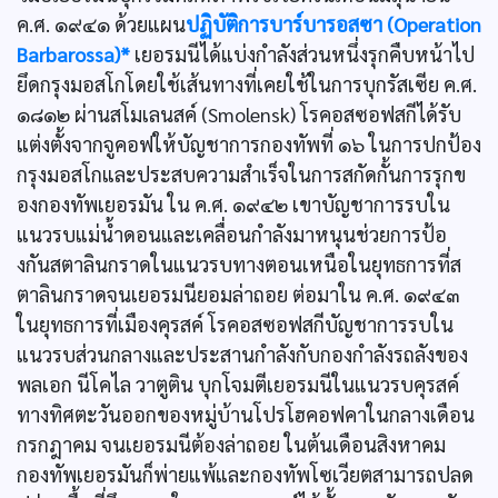
ค.ศ. ๑๙๔๑ ด้วยแผน
ปฏิบัติการบาร์บารอสซา (Operation
Barbarossa)*
เยอรมนีได้แบ่งกำลังส่วนหนึ่งรุกคืบหน้าไป
ยึดกรุงมอสโกโดยใช้เส้นทางที่เคยใช้ในการบุกรัสเซีย ค.ศ.
๑๘๑๒ ผ่านสโมเลนสค์ (Smolensk) โรคอสซอฟสกีได้รับ
แต่งตั้งจากจูคอฟให้บัญชาการกองทัพที่ ๑๖ ในการปกป้อง
กรุงมอสโกและประสบความสำเร็จในการสกัดกั้นการรุกข
องกองทัพเยอรมัน ใน ค.ศ. ๑๙๔๒ เขาบัญชาการรบใน
แนวรบแม่นํ้าดอนและเคลื่อนกำลังมาหนุนช่วยการป้อ
งกันสตาลินกราดในแนวรบทางตอนเหนือในยุทธการที่ส
ตาลินกราดจนเยอรมนียอมล่าถอย ต่อมาใน ค.ศ. ๑๙๔๓
ในยุทธการที่เมืองคุรสค์ โรคอสซอฟสกีบัญชาการรบใน
แนวรบส่วนกลางและประสานกำลังกับกองกำลังรถลังของ
พลเอก นีโคไล วาตูติน บุกโจมตีเยอรมนีในแนวรบคุรสค์
ทางทิศตะวันออกของหมู่บ้านโปรโฮคอฟคาในกลางเดือน
กรกฎาคม จนเยอรมนีต้องล่าถอย ในต้นเดือนสิงหาคม
กองทัพเยอรมันก็พ่ายแพ้และกองทัพโซเวียตสามารถปลด