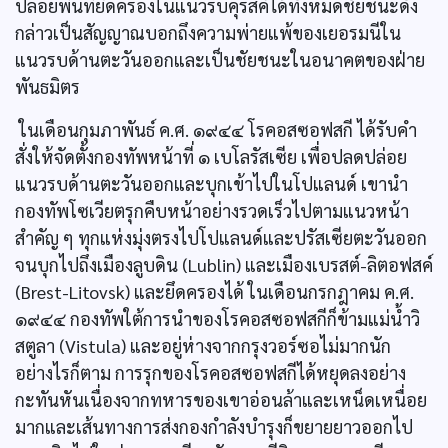
ปล่อยพื้นที่ยึดครองในแนวรบคุรสค์ได้ทั้งหมดชัยชนะดัง
กล่าวเป็นสัญญาณบอกถึงความพ่ายแพ้ของเยอรมนีใน
แนวรบด้านตะวันออกและเป็นชัยชนะในอนาคตของฝ่าย
พันธมิตร
ในเดือนกุมภาพันธ์ ค.ศ. ๑๙๔๔ โรคอสซอฟสกี ได้รับคำ
สั่งให้จัดตั้งกองทัพหน้าที่ ๑ เบโลรัสเซีย เพื่อปลดปล่อย
แนวรบด้านตะวันออกและบุกเข้าไปในโปแลนด์ เขานำ
กองทัพโซเวียตรุกคืบหน้าอย่างรวดเร็วไปตามแนวหน้า
สำคัญ ๆ ทุกแห่งมุ่งตรงไปโปแลนด์และปรัสเซียตะวันออก
จนบุกไปถึงเมืองลูบดิน (Lublin) และเมืองเบรสต์-ลิตอฟสค์
(Brest-Litovsk) และยึดครองได้ ในเดือนกรกฎาคม ค.ศ.
๑๙๔๔ กองทัพใต้การนำของโรคอสซอฟสกีก็ข้ามแม่นํ้าวิ
สตูลา (Vistula) และอยู่ห่างจากกรุงวอร์ซอไม่มากนัก
อย่างไรก็ตาม การรุกของโรคอสซอฟสกีได้หยุดลงอย่าง
กะทันหันเนื่องจากทหารของเขาอ่อนล้าและเหน็ดเหนื่อย
มากและเส้นทางการส่งกองกำลังบำรุงก็ขยายยาวออกไป