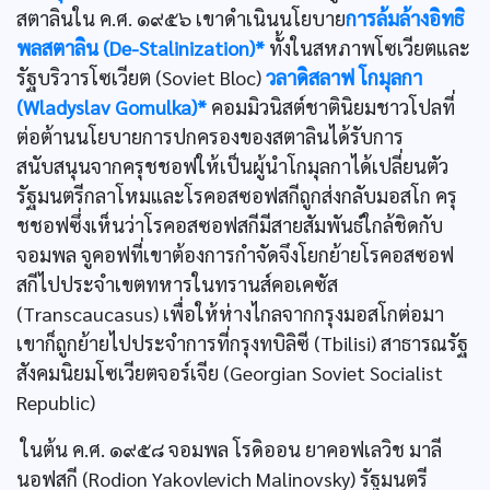
สตาลินใน ค.ศ. ๑๙๕๖ เขาดำเนินนโยบาย
การล้มล้างอิทธิ
พลสตาลิน (De-Stalinization)*
ทั้งในสหภาพโซเวียตและ
รัฐบริวารโซเวียต (Soviet Bloc)
วลาดิสลาฟ โกมุลกา
(Wladyslav Gomulka)*
คอมมิวนิสต์ชาตินิยมชาวโปลที่
ต่อต้านนโยบายการปกครองของสตาลินได้รับการ
สนับสนุนจากครุชชอฟให้เป็นผู้นำโกมุลกาได้เปลี่ยนตัว
รัฐมนตรีกลาโหมและโรคอสซอฟสกีถูกส่งกลับมอสโก ครุ
ชชอฟซึ่งเห็นว่าโรคอสซอฟสกีมีสายสัมพันธ์ใกล้ชิดกับ
จอมพล จูคอฟที่เขาต้องการกำจัดจึงโยกย้ายโรคอสซอฟ
สกีไปประจำเขตทหารในทรานส์คอเคซัส
(Transcaucasus) เพื่อให้ห่างไกลจากกรุงมอสโกต่อมา
เขาก็ถูกย้ายไปประจำการที่กรุงทบิลิซี (Tbilisi) สาธารณรัฐ
สังคมนิยมโซเวียตจอร์เจีย (Georgian Soviet Socialist
Republic)
ในต้น ค.ศ. ๑๙๕๘ จอมพล โรดิออน ยาคอฟเลวิช มาลี
นอฟสกี (Rodion Yakovlevich Malinovsky) รัฐมนตรี