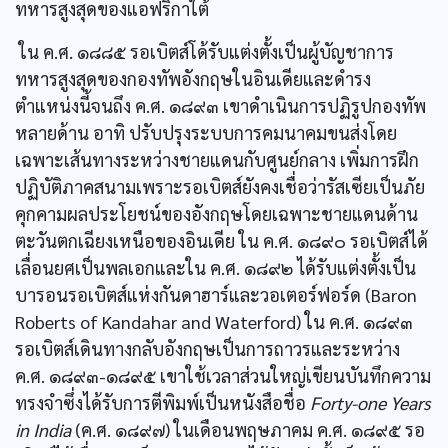
ทหารสูงสุดของแอฟริกาใต้
ใน ค.ศ. ๑๘๘๕ รอเบิตส์โด้รับแต่งตั้งเป็นผู้บัญชาการ
ทหารสูงสุดของกองทัพอังกฤษในอินเดียและดำรง
ตำแหน่งนี้จนถึง ค.ศ. ๑๘๙๓ เขาดำเนินการปฏิรูปกองทัพ
หลายด้าน อาทิ ปรับปรุงระบบการคมนาคมขนส่งโดย
เฉพาะเส้นทางระหว่างชายแดนกับศูนย์กลาง เพิ่มการฝึก
ปฏิบัติภาคสนามเพราะรอเบิตส์ยังคงเชื่อว่ารัสเซียเป็นภัย
คุกคามผลประโยชน์ของอังกฤษโดยเฉพาะชายแดนด้าน
ตะวันตกเฉียงเหนือของอินเดีย ใน ค.ศ. ๑๘๙๐ รอเบิตส์ได้
เลื่อนยศเป็นพลเอกและใน ค.ศ. ๑๘๙๒ ได้รับแต่งตั้งเป็น
บารอนรอเบิตส์แห่งกันดาฮาร์และวอเตอร์ฟอร์ด (Baron
Roberts of Kandahar and Waterford) ใน ค.ศ. ๑๘๙๓
รอเบิตส์เดินทางกลับอังกฤษเป็นการถาวรและระหว่าง
ค.ศ. ๑๘๙๓-๑๘๙๕ เขาใช้เวลาส่วนใหญ่เขียนบันทึกความ
ทรงจำซึ่งได้รับการตีพิมพ์เป็นหนังสือชื่อ
Forty-one Years
in India
(ค.ศ. ๑๘๙๗) ในเดือนพฤษภาคม ค.ศ. ๑๘๙๕ รอ