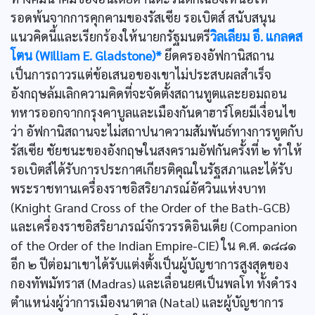
รอดพ้นจากการคุกคามของรัสเซีย รอเบิตส์ สนับสนุน
แนวคิดนี้และเรียกร้องให้นายกรัฐมนตรี
วิลเลียม อี. แกลดส
โตน (William E. Gladstone)*
ยึดครองอัฟกานิสถาน
เป็นการถาวรแต่ข้อเสนอของเขาไม่ประสบผลสำเร็จ
อังกฤษล้มเลิกความคิดที่จะจัดตั้งสถานทูตและยอมถอน
ทหารออกจากกรุงคาบูลและเมืองกันดาฮาร์โดยมีเงื่อนไข
ว่า อัฟกานิสถานจะไม่สถาปนาความสัมพันธ์ทางการทูตกับ
รัสเซีย ชัยชนะของอังกฤษในสงครามอัฟกันครั้งที่ ๒ ทำให้
รอเบิตส์ได้รับการประกาศเกียรติคุณในรัฐสภาและได้รับ
พระราชทานเครื่องราชอิสริยาภรณ์อัศวินแห่งบาท
(Knight Grand Cross of the Order of the Bath-GCB)
และเครื่องราชอิสริยาภรณ์จักรวรรดิอินเดีย (Companion
of the Order of the Indian Empire-CIE) ใน ค.ศ. ๑๘๘๑
อีก ๒ ปีต่อมาเขาได้รับแต่งตั้งเป็นผู้บัญชาการสูงสุดของ
กองทัพมัทราส (Madras) และเลื่อนยศเป็นพลโท ทั้งดำรง
ตำแหน่งผู้ว่าการเมืองนาตาล (Natal) และผู้บัญชาการ