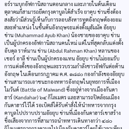
อร์รามบุกอัฟกานิสถานตอนกลาง และภายในต้นเดือน
ตุลาคมก็สามารถยึดกรุงคาบูลได้สำเร็จ ยาคุบ ข่านซึ่งต้อง
สงสัยว่ามีส่วนรู้เห็นกับการลอบสังหารทูตอังกฤษต้องยอม
สละตำแหน่ง ในชั้นต้นอังกฤษจะแต่งตั้งมุฮัมมัด อัยยุบ
ข่าน (Muhammad Ayub Khan) น้องชายของยาคุบ ข่าน
เป็นผู้ปกครองอัฟกานิสถานคนใหม่ แต่ในที่สุดกลับแต่งตั้ง
อับดุล ราห์มาน ข่าน (Abdul Rahman Khan) หลานของ
เชอร์ อาลี ข่านเป็นผู้ปกครองแทน อัยยุบ ข่านไม่ยอมรับ
การแต่งตั้งของอังกฤษและรวบรวมกำลังชาวอัฟกันต่อต้าน
อังกฤษ ในเดือนกรกฎาคม ค.ศ. ๑๘๘๐ กองกำลังของอัยยุบ
ข่านสามารถเอาชนะกองทหารอังกฤษในยุทธการที่เมือง
ไมวันด์ (Battle of Maiwand) ซึ่งอยู่ห่างจากเมืองกันดา
ฮาร์ (Kandahar) ๖๔ กิโลเมตร และสามารถปิดล้อมเมือง
กันดาฮาร์ไว้ได้ รอเบิตส์ได้รับคำสั่งให้นำทหารจากกรุง
คาบูลไปปราบปรามอัยยุบ ข่านที่เมืองกันดาฮาร์เขาสร้าง
ชื่อเสียงจากการที่สามารถนำทหารเดินทางกว่า ๔๘๐
กิโลเมตรจากกรุงคาบูลไปเมืองกันดาฮาร์โดยใช้เวลาเพียง