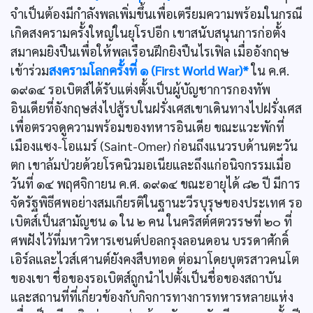
จำเป็นต้องมีกำลังพลเพิ่มขึ้นเพื่อเตรียมความพร้อมในกรณี
เกิดสงครามครั้งใหญ่ในยุโรปอีก เขาสนับสนุนการก่อตั้ง
สมาคมยิงปืนเพื่อให้พลเรือนฝึกยิงปืนไรเฟิล เมื่ออังกฤษ
เข้าร่วม
สงครามโลกครั้งที่ ๑ (First World War)*
ใน ค.ศ.
๑๙๑๔ รอเบิตส์ได้รับแต่งตั้งเป็นผู้บัญชาการกองทัพ
อินเดียที่อังกฤษส่งไปสู้รบในฝรั่งเศสเขาเดินทางไปฝรั่งเศส
เพื่อตรวจดูความพร้อมของทหารอินเดีย ขณะแวะพักที่
เมืองแซง-โอแมร์ (Saint-Omer) ก่อนถึงแนวรบด้านตะวัน
ตก เขาล้มป่วยด้วยโรคนิวมอเนียและถึงแก่อนิจกรรมเมื่อ
วันที่ ๑๔ พฤศจิกายน ค.ศ. ๑๙๑๔ ขณะอายุได้ ๘๒ ปี มีการ
จัดรัฐพิธีศพอย่างสมเกียรติในฐานะวีรบุรุษของประเทศ รอ
เบิตส์เป็นสามัญชน ๑ ใน ๒ คน ในคริสต์ศตวรรษที่ ๒๐ ที่
ศพฝังไว้ที่มหาวิหารเซนต์ปอลกรุงลอนดอน บรรดาศักดิ์
เอิร์ลและไวส์เศานต์ยังคงสืบทอด ต่อมาโดยบุตรสาวคนโต
ของเขา ชื่อของรอเบิตส์ถูกนำไปตั้งเป็นชื่อของสถาบัน
และสถานที่ที่เกี่ยวข้องกับกิจการทางการทหารหลายแห่ง