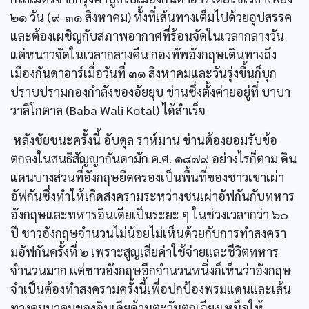
๒๑ วัน (๙-๓๑ สิงหาคม) ทั้งที่เส้นทางเต็มไปด้วยอุปสรรค
และต้องเผชิญกับสภาพอากาศที่ร้อนจัดในเวลากลางวัน
แต่หนาวจัดในเวลากลางคืน กองทัพอังกฤษเดินทางถึง
เมืองกันดาฮาร์เมื่อวันที่ ๓๑ สิงหาคมและวันรุ่งขึ้นก็บุก
ปราบปรามกองกำลังของอัยยุบ ข่านซึ่งตั้งค่ายอยู่ที่ บาบา
วาลิโกตาล (Baba Wali Kotal) ได้สำเร็จ
หลังชัยชนะครั้งนี้ อับดุล ราห์มาน ข่านต้องยอมรับข้อ
ตกลงในสนธิสัญญากันดามัก ค.ศ. ๑๘๗๙ อย่างไรก็ตาม ดิน
แดนบางส่วนที่อังกฤษยึดครองเป็นพื้นที่ของชาวเขาเผ่า
อัฟกันซึ่งทำให้เกิดสงครามระหว่างชนเผ่าอัฟกันกับทหาร
อังกฤษและทหารอินเดียเป็นระยะ ๆ ในช่วงเวลากว่า ๖๐
ปี ชาวอังกฤษจำนวนไม่น้อยไม่เห็นด้วยกับการทำสงครา
มอัฟกันครั้งที่ ๒ เพราะสูญเสียค่าใช้จ่ายและชีวิตทหาร
จำนวนมาก แต่ชาวอังกฤษอีกจำนวนหนึ่งก็เห็นว่าอังกฤษ
จำเป็นต้องทำสงครามครั้งนี้เพื่อปกป้องพรมแดนและเส้น
ทางคมนาคมของอินเดียด้านตะวันตกเฉียงเหนือให้