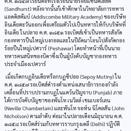
ค.ศ. ๑๘๔๗ เรียนต่อที่โรงเรียนนายร้อยแซนด์เฮิสต์
(Sandhurst) หลังจากนั้นก็เข้าศึกษาในวิทยาลัยการทหาร
แอดดิสคัมบ์ (Addiscombe Military Academy) ของบริษัท
อินเดียตะวันออกเพื่อเตรียมตัวไปเป็นทหารให้กับบริษัทที่
อินเดีย ในปลาย ค.ศ. ๑๘๕๑ รอเบิตส์เข้าเป็นทหารสังกัด
กองทหารปืนใหญ่เบงกอลและในปีถัดมาโอนไปสังกัดกอง
ร้อยปืนใหญ่เปศวาร์ (Peshawar) โดยทำหน้าที่เป็นนาย
ทหารคนสนิทของบิดาซึ่งเป็นผู้บังคับบัญชากองทหาร
ประจำเมืองเปศวาร์
เมื่อเกิดกบฏอินเดียหรือกบฏซีปอย (Sepoy Mutiny) ใน
ค.ศ. ๑๘๕๗ รอเบิตส์ดำรงตำแหน่งเสนาธิการกองกำลัง
เคลื่อนที่ปราบปรามกบฏในแคว้นปัญจาบ (Punjab) ภาย
ใต้การบังคับบัญชาของพันโท เนวิลล์ เชมเบอร์เลน
(Neville Chamberlain) และพันโท จอห์น นิโคลสัน (John
Nicholson) ตามลำดับ ต่อมาในปลายเดือนมิถุนายน ค.ศ.
๑๘๕๘ รอเบิตส์ร่วมกับทหารราบกรุงเดลี (Delhi) ปฏิบัติ