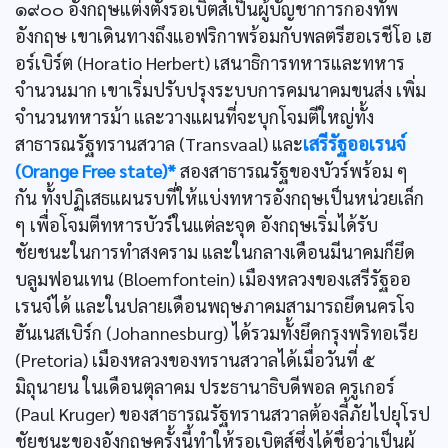
๑๙๐๐ อังกฤษแต่งตั้งรอเบิตส์เป็นผู้บัญชาการกองทัพ
อังกฤษ เขาเดินทางถึงแอฟริกาพร้อมกับพลตรีฮอเรชีโอ เฮ
อร์เบิร์ต (Horatio Herbert) เสนาธิการทหารและทหาร
จำนวนมาก เขาเริ่มปรับปรุงระบบการคมนาคมขนส่ง เพิ่ม
จำนวนทหารม้า และวางแผนที่จะบุกโจมตีใหญ่ทั้ง
สาธารณรัฐทรานสวาล (Transvaal) และ
เสรีรัฐออเรนจ์
(Orange Free state)*
สองสาธารณรัฐของบัวร์พร้อม ๆ
กัน ทั้งปฏิเสธแผนรบที่ให้แบ่งทหารอังกฤษเป็นหน่วยเล็ก
ๆ เพื่อโจมตีทหารบัวร์ในแต่ละจุด อังกฤษเริ่มได้รับ
ชัยชนะในการทำสงคราม และในกลางเดือนมีนาคมก็ยึด
บลูมฟอนเทน (Bloemfontein) เมืองหลวงของเสรีรัฐออ
เรนจ์ได้ และในปลายเดือนพฤษภาคมสามารถยึดนครโจ
ฮันเนสเบิร์ก (Johannesburg) ได้รวมทั้งยึดกรุงพริทอเรีย
(Pretoria) เมืองหลวงของทรานสวาลได้เมื่อวันที่ ๕
มิถุนายน ในเดือนตุลาคม ประธานาธิบดีพอล ครูเกอร์
(Paul Kruger) ของสาธารณรัฐทรานสวาลต้องลี้ภัยไปยุโรป
ชัยชนะของอังกฤษครั้งนี้ทำให้รอเบิตส์ซึ่งได้ชื่อว่าเป็นผู้