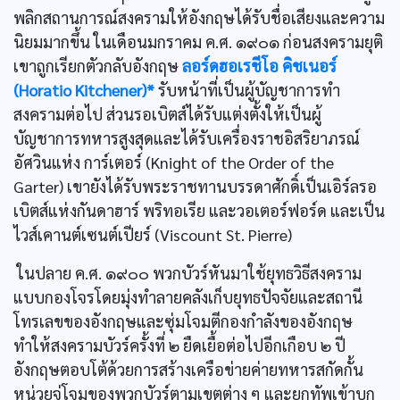
พลิกสถานการณ์สงครามให้อังกฤษได้รับชื่อเสียงและความ
นิยมมากขึ้น ในเดือนมกราคม ค.ศ. ๑๙๐๑ ก่อนสงครามยุติ
เขาถูกเรียกตัวกลับอังกฤษ
ลอร์ดฮอเรชีโอ คิชเนอร์
(Horatio Kitchener)*
รับหน้าที่เป็นผู้บัญชาการทำ
สงครามต่อไป ส่วนรอเบิตส์ได้รับแต่งตั้งให้เป็นผู้
บัญชาการทหารสูงสุดและได้รับเครื่องราชอิสริยาภรณ์
อัศวินแห่ง การ์เตอร์ (Knight of the Order of the
Garter) เขายังได้รับพระราชทานบรรดาศักดิ์เป็นเอิร์ลรอ
เบิตส์แห่งกันดาฮาร์ พริทอเรีย และวอเตอร์ฟอร์ด และเป็น
ไวส์เคานต์เซนต์เปียร์ (Viscount St. Pierre)
ในปลาย ค.ศ. ๑๙๐๐ พวกบัวร์หันมาใช้ยุทธวิธีสงคราม
แบบกองโจรโดยมุ่งทำลายคลังเก็บยุทธปัจจัยและสถานี
โทรเลขของอังกฤษและซุ่มโจมตีกองกำลังของอังกฤษ
ทำให้สงครามบัวร์ครั้งที่ ๒ ยืดเยื้อต่อไปอีกเกือบ ๒ ปี
อังกฤษตอบโต้ด้วยการสร้างเครือข่ายค่ายทหารสกัดกั้น
หน่วยจู่โจมของพวกบัวร์ตามเขตต่าง ๆ และยกทัพเข้าบุก