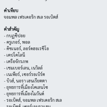
คำเทียบ
จอมพล เฟรเดอริก สเล รอเบิตส์
คำสำคัญ
- กบฏซีปอย
- ครูเกอร์, พอล
- คิชเนอร์, ลอร์ดฮอเรชีโอ
- เคปโคโลนี
- เครือจักรภพ
- เชมเบอร์เลน, เนวิลล์
- เนเพียร์, เซอร์รอเบิร์ต
- บิวส์, นอรา เฮนเรียตตา
- ยุทธการที่เมืองโคเลนโซ
- ยุทธการที่เมืองไมวันด์
- รอเบิตส์, จอมพล เฟรเดอริก สเล
- รอเบิตส์, เซอร์เอบราแฮม