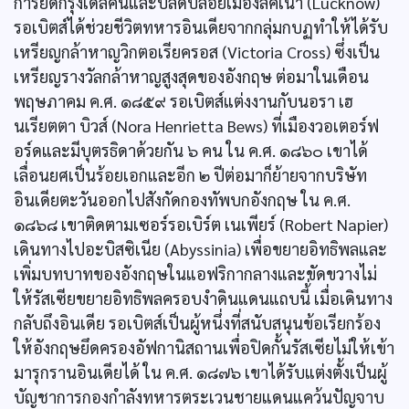
การยึดกรุงเดลีคืนและปลดปล่อยเมืองลัคเนา (Lucknow)
รอเบิตส์ได้ช่วยชีวิตทหารอินเดียจากกลุ่มกบฏทำให้ได้รับ
เหรียญกล้าหาญวิกตอเรียครอส (Victoria Cross) ซึ่งเป็น
เหรียญรางวัลกล้าหาญสูงสุดของอังกฤษ ต่อมาในเดือน
พฤษภาคม ค.ศ. ๑๘๕๙ รอเบิตส์แต่งงานกับนอรา เฮ
นเรียตตา บิวส์ (Nora Henrietta Bews) ที่เมืองวอเตอร์ฟ
อร์ดและมีบุตรธิดาด้วยกัน ๖ คน ใน ค.ศ. ๑๘๖๐ เขาได้
เลื่อนยศเป็นร้อยเอกและอีก ๒ ปีต่อมาก็ย้ายจากบริษัท
อินเดียตะวันออกไปสังกัดกองทัพบกอังกฤษ ใน ค.ศ.
๑๘๖๘ เขาติดตามเซอร์รอเบิร์ต เนเพียร์ (Robert Napier)
เดินทางไปอะบิสซิเนีย (Abyssinia) เพื่อขยายอิทธิพลและ
เพิ่มบทบาทของอังกฤษในแอฟริกากลางและขัดขวางไม่
ให้รัสเซียขยายอิทธิพลครอบงำดินแดนแถบนี้่ เมื่อเดินทาง
กลับถึงอินเดีย รอเบิตส์เป็นผู้หนึ่งที่สนับสนุนข้อเรียกร้อง
ให้อังกฤษยึดครองอัฟกานิสถานเพื่อปิดกั้นรัสเซียไม่ให้เข้า
มารุกรานอินเดียได้ ใน ค.ศ. ๑๘๗๖ เขาได้รับแต่งตั้งเป็นผู้
บัญชาการกองกำลังทหารตระเวนชายแดนแคว้นปัญจาบ