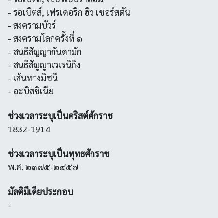
- รอเบิตส์, เฟรเดอริก ฮิว เชอร์สตัน
- สงครามบัวร์
- สงครามโลกครั้งที่ ๑
- สนธิสัญญากันดามัก
- สนธิสัญญาเวเรนิกิง
- เส้นทางมิชนี
- อะบิสซิเนีย
ช่วงเวลาระบุเป็นคริสต์ศักราช
1832-1914
ช่วงเวลาระบุเป็นพุทธศักราช
พ.ศ. ๒๓๗๕-๒๔๕๗
มัลติมีเดียประกอบ
-