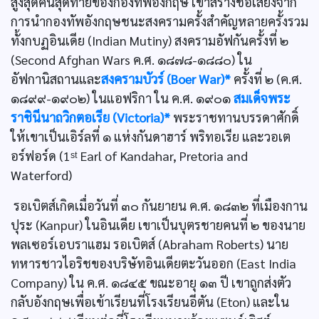
สูงสุดคนสุดท้ายของกองทัพอังกฤษ เขาสร้างชื่อเสียงจาก
การนำกองทัพอังกฤษชนะสงครามครั้งสำคัญหลายครั้งรวม
ทั้งกบฏอินเดีย (Indian Mutiny) สงครามอัฟกันครั้งที่ ๒
(Second Afghan Wars ค.ศ. ๑๘๗๘-๑๘๘๐) ใน
อัฟกานิสถานและ
สงครามบัวร์ (Boer War)*
ครั้งที่ ๒ (ค.ศ.
๑๘๙๙-๑๙๐๒) ในแอฟริกา ใน ค.ศ. ๑๙๐๑
สมเด็จพระ
ราชินีนาถวิกตอเรีย (Victoria)*
พระราชทานบรรดาศักดิ์
ให้เขาเป็นเอิร์ลที่ ๑ แห่งกันดาฮาร์ พริทอเรีย และวอเต
อร์ฟอร์ด (1ˢᵗ Earl of Kandahar, Pretoria and
Waterford)
รอเบิตส์เกิดเมื่อวันที่ ๓๐ กันยายน ค.ศ. ๑๘๓๒ ที่เมืองกาน
ปุระ (Kanpur) ในอินเดีย เขาเป็นบุตรชายคนที่ ๒ ของนาย
พลเซอร์เอบราแฮม รอเบิตส์ (Abraham Roberts) นาย
ทหารชาวไอริชของบริษัทอินเดียตะวันออก (East India
Company) ใน ค.ศ. ๑๘๔๕ ขณะอายุ ๑๓ ปี เขาถูกส่งตัว
กลับอังกฤษเพื่อเข้าเรียนที่โรงเรียนอีตัน (Eton) และใน