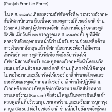
(Punjab Frontier Force)
ใน ค.ศ. ๑๘๗๘ เกิดสงครามอัฟกันครั้งที่ ๒ ระหว่างอังกฤษ
กับอัฟกานิสถาน สืบเนื่องจากเหตุการณ์ที่เชอร์ อาลี ข่าน
(Sher Ali Khan) ผู้ปกครองอัฟกานิสถานต้อนรับคณะทูต
รัสเซียเมื่อวันที่ ๒๒ กรกฎาคม ค.ศ. ๑๘๗๘ ทั้ง ๆ ที่มีข้อ
ตกลงกับอังกฤษก่อนหน้านี้ว่า เมื่อรับความช่วยเหลือด้าน
การเงินจากอังกฤษแล้ว อัฟกานิสถานจะต้องไม่มีความ
สัมพันธ์ทางการทูตกับรัสเซีย ทั้งยังเรียกร้องให้
อัฟกานิสถานต้อนรับคณะทูตของอังกฤษซึ่งนำโดยเนวิล
เชมเบอร์เลนด้วย แต่เชอร์ อาลี ข่านปฏิเสธ ทำให้อังกฤษ
ไม่พอใจมากและเรียกร้องให้เชอร์ อาลี ข่านขอโทษและ
ยอมรับคณะทูตอังกฤษแต่เชอร์ อาลี ข่านไม่ปฏิบัติตาม
อังกฤษจึงยกกองทัพบุกอัฟกานิสถาน รอเบิตส์นำทหาร
ราบเคอร์ราม (Kurram) ซึ่งส่วนใหญ่เป็นทหารอินเดียเข้า
ควบคุมพื้นที่บริเวณหุบเขาเคอร์รามและเตรียมการบุกกรุง
คาบูล (Kabul) ต่อไปเชอร์ อาลี ข่านลี้ภัยไปยังเขตอิทธิพล