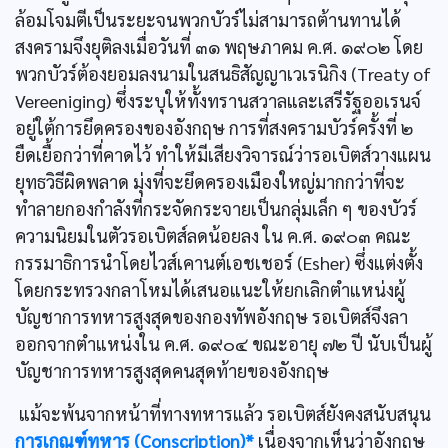
ล้อมโจมตีเป็นระยะจนพวกบัวร์ไม่สามารถต้านทานได้
สงครามจึงยุติลงเมื่อวันที่ ๓๑ พฤษภาคม ค.ศ. ๑๙๐๒ โดย
พวกบัวร์ต้องยอมลงนามในสนธิสัญญาเวเรนิกิง (Treaty of
Vereeniging) ซึ่งระบุให้ทั้งทรานสวาลและเสรีรัฐออเรนจ์
อยู่ใต้การยึดครองของอังกฤษ การที่สงครามบัวร์ครั้งที่ ๒
ยืดเยื้อกว่าที่คาดไว้ ทำให้มีเสียงวิจารณ์ว่ารอเบิตส์วางแผน
ยุทธวิธีผิดพลาด มุ่งที่จะยึดครองเมืองใหญ่มากกว่าที่จะ
ทำลายกองกำลังที่กระจัดกระจายเป็นกลุ่มเล็ก ๆ ของบัวร์
ความนิยมในตัวรอเบิตส์ลดน้อยลง ใน ค.ศ. ๑๙๐๓ คณะ
กรรมาธิการนำโดยไวส์เคานต์เอชเชอร์ (Esher) ซึ่งแต่งตั้ง
โดยกระทรวงกลาโหมได้เสนอแนะให้ยกเลิกตำแหน่งผู้
บัญชาการทหารสูงสุดของกองทัพอังกฤษ รอเบิตส์จึงลา
ออกจากตำแหน่งใน ค.ศ. ๑๙๐๔ ขณะอายุ ๗๒ ปี นับเป็นผู้
บัญชาการทหารสูงสุดคนสุดท้ายของอังกฤษ
แม้จะพ้นจากหน้าที่ทางทหารแล้ว รอเบิตส์ยังคงสนับสนุน
การเกณฑ์ทหาร (Conscription)*
เนื่องจากเห็นว่าอังกฤษ