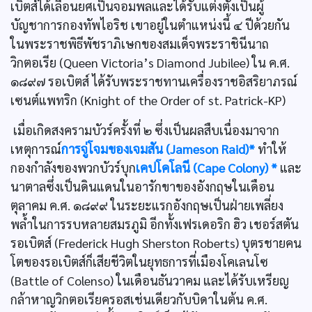
เบิตส์ได้เลื่อนยศเป็นจอมพลและได้รับแต่งตั้งเป็นผู้
บัญชาการกองทัพไอริช เขาอยู่ในตำแหน่งนี้ ๔ ปีด้วยกัน
ในพระราชพิธีพัชราภิเษกของสมเด็จพระราชินีนาถ
วิกตอเรีย (Queen Victoria’s Diamond Jubilee) ใน ค.ศ.
๑๘๙๗ รอเบิตส์ ได้รับพระราชทานเครื่องราชอิสริยาภรณ์
เซนต์แพทริก (Knight of the Order of st. Patrick-KP)
เมื่อเกิดสงครามบัวร์ครั้งที่ ๒ ซึ่งเป็นผลสืบเนื่องมาจาก
เหตุการณ์
การจู่โจมของเจมสัน (Jameson Raid)*
ทำให้
กองกำลังของพวกบัวร์บุก
เคปโคโลนี (Cape Colony) *
และ
นาตาลซึ่งเป็นดินแดนในอารักขาของอังกฤษในเดือน
ตุลาคม ค.ศ. ๑๘๙๙ ในระยะแรกอังกฤษเป็นฝ่ายเพลี่ยง
พลํ้าในการรบหลายสมรภูมิ อีกทั้งเฟรเดอริก ฮิว เชอร์สตัน
รอเบิตส์ (Frederick Hugh Sherston Roberts) บุตรชายคน
โตของรอเบิตส์ก็เสียชีวิตในยุทธการที่เมืองโคเลนโซ
(Battle of Colenso) ในเดือนธันวาคม และได้รับเหรียญ
กล้าหาญวิกตอเรียครอสเช่นเดียวกับบิดาในต้น ค.ศ.