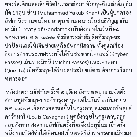
ของรัสเซียและเสียชีวิตในเวลาต่อมา อังกฤษจึงแต่งตั้งมุฮัม
มัด ยาคุบ ข่าน (Muhammad Yakub Khan) เป็นผู้ปกครอง
อัฟกานิสถานคนใหม่ ยาคุบ ข่านลงนามในสนธิสัญญากัน
ดามัก (Treaty of Gandamak) กับอังกฤษในวันที่ ๒๖
พฤษภาคม ค.ศ. ๑๘๗๙ ซึ่งมีสาระสำคัญคืออังกฤษจะ
ปกป้องและให้เงินช่วยเหลืออัฟกานิสถาน ทั้งดูแลเรื่อง
กิจการต่างประเทศรวมทั้งได้รับช่องเขาไคเบอร์ (Khyber
Passes) เส้นทางมิชนี (Michni Passes) และเควตตา
(Quetta) เมื่ออังกฤษได้รับผลประโยชน์ตามต้องการก็ถอน
ทหารออก
หลังสงครามอัฟกันครั้งที่ ๒ ยุติลง อังกฤษพยายามจัดตั้ง
สถานทูตอังกฤษประจำกรุงคาบูล แต่ในวันที่ ๓ กันยายน
ค.ศ. ๑๘๗๙ เกิดการจลาจลขึ้นในกรุงคาบูลและเซอร์หลุยส์
คาวักนารี (Louis Cavagnari) ทูตอังกฤษในกรุงคาบูลถูก
ลอบสังหาร สงครามอัฟกันครั้งที่ ๒ จึงปะทุขึ้นมาอีกครั้ง
หนึ่ง รอเบิตส์ซึ่งได้เลื่อนยศเป็นพลตรีนำทหารจากเมืองเค