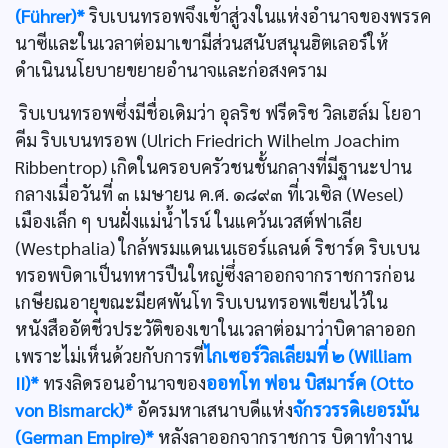
(Führer)*
ริบเบนทรอพจึงเข้าสู่วงในแห่งอำนาจของพรรค
นาซีและในเวลาต่อมาเขามีส่วนสนับสนุนฮิตเลอร์ให้
ดำเนินนโยบายขยายอำนาจและก่อสงคราม
ริบเบนทรอพซึ่งมีชื่อเดิมว่า อุลริช ฟรีดริช วิลเฮล์ม โยอา
คีม ริบเบนทรอพ (Ulrich Friedrich Wilhelm Joachim
Ribbentrop) เกิดในครอบครัวชนชั้นกลางที่มีฐานะปาน
กลางเมื่อวันที่ ๓ เมษายน ค.ศ. ๑๘๙๓ ที่เวเซิล (Wesel)
เมืองเล็ก ๆ บนฝั่งแม่นํ้าไรน์ ในแคว้นเวสต์ฟาเลีย
(Westphalia) ใกล้พรมแดนเนเธอร์แลนด์ ริชาร์ด ริบเบน
ทรอพบิดาเป็นทหารปืนใหญ่ซึ่งลาออกจากราชการก่อน
เกษียณอายุขณะมียศพันโท ริบเบนทรอพเขียนไว้ใน
หนังสืออัตชีวประวัติของเขาในเวลาต่อมาว่าบิดาลาออก
เพราะไม่เห็นด้วยกับการที่
ไกเซอร์วิลเลียมที่ ๒ (William
II)*
ทรงลิดรอนอำนาจของ
ออทโท ฟอน บิสมาร์ค (Otto
von Bismarck)*
อัครมหาเสนาบดีแห่ง
จักรวรรดิเยอรมัน
(German Empire)*
หลังลาออกจากราชการ บิดาทำงาน