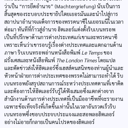
ว่าเป็น “การยึดอำนาจ” (Machtergriefung) นับเป็นการ
สิ้นสุดของระบอบประชาธิปไตยเยอรมันและนำไปสู่การ
สถาปนาอำนาจเผด็จการของพรรคนาซีในเยอรมนีในเวลา
ต่อมา ทันทีที่ก้าวสู่อำนาจ ฮิตเลอร์แต่งตั้งริบเบนทรอพ
เป็นที่ปรึกษาด้านการต่างประเทศแก่เขาและพรรคนาซี
เพราะเห็นว่าเขารอบรู้เรื่องต่างประเทศและแตกฉานด้าน
ภาษา ริบเบนทรอพอ่านหนังสือพิมพ์
Le Temps
ของ
ฝรั่งเศสและหนังสือพิมพ์
The London Times
โดยแปล
และตัดข่าวส่งให้ฮิตเลอร์ซึ่งเฮสส์คนสนิทของท่านผู้นำและ
หัวหน้าฝ่ายการต่างประเทศของพรรคไม่สามารถทำได้ ริบ
เบนทรอพยังสรุปสถานการณ์ระหว่างประเทศตามที่เขาคิด
และต้องการให้ฮิตเลอร์รับรู้ได้ฟังเสมอซึ่งแตกต่างจาก
สำนักงานด้านการต่างประเทศที่เป็นมืออาชีพที่จะรายงาน
เฉพาะข้อเท็จจริงที่เกิดขึ้นเท่านั้นในเวลาอันรวดเร็วริบ
เบนทรอพซึ่งชอบประจบประแจงและสอพลอฮิตเลอร์
อย่างไม่อายก็กลายเป็นคนโปรดของฮิตเลอร์