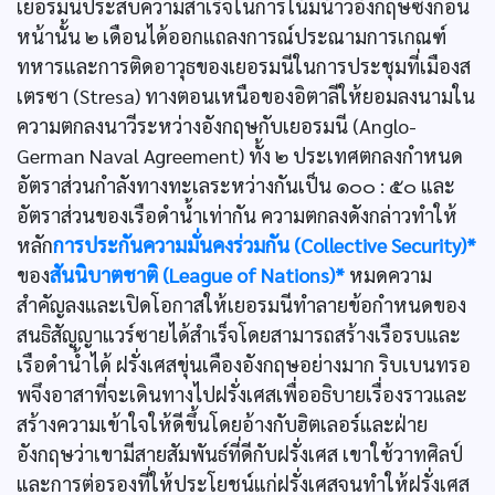
เยอรมนีประสบความสำเร็จในการโน้มน้าวอังกฤษซึ่งก่อน
หน้านั้น ๒ เดือนได้ออกแถลงการณ์ประณามการเกณฑ์
ทหารและการติดอาวุธของเยอรมนีในการประชุมที่เมืองส
เตรซา (Stresa) ทางตอนเหนือของอิตาลีให้ยอมลงนามใน
ความตกลงนาวีระหว่างอังกฤษกับเยอรมนี (Anglo-
German Naval Agreement) ทั้ง ๒ ประเทศตกลงกำหนด
อัตราส่วนกำลังทางทะเลระหว่างกันเป็น ๑๐๐ : ๕๐ และ
อัตราส่วนของเรือดำนํ้าเท่ากัน ความตกลงดังกล่าวทำให้
หลัก
การประกันความมั่นคงร่วมกัน (Collective Security)*
ของ
สันนิบาตชาติ (League of Nations)*
หมดความ
สำคัญลงและเปิดโอกาสให้เยอรมนีทำลายข้อกำหนดของ
สนธิสัญญาแวร์ซายได้สำเร็จโดยสามารถสร้างเรือรบและ
เรือดำนํ้าได้ ฝรั่งเศสขุ่นเคืองอังกฤษอย่างมาก ริบเบนทรอ
พจึงอาสาที่จะเดินทางไปฝรั่งเศสเพื่ออธิบายเรื่องราวและ
สร้างความเข้าใจให้ดีขึ้นโดยอ้างกับฮิตเลอร์และฝ่าย
อังกฤษว่าเขามีสายสัมพันธ์ที่ดีกับฝรั่งเศส เขาใช้วาทศิลป์
และการต่อรองที่ให้ประโยชน์แก่ฝรั่งเศสจนทำให้ฝรั่งเศส