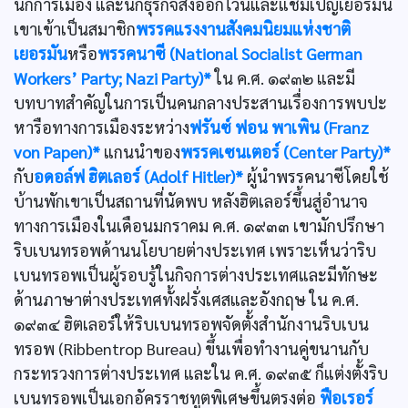
นักการเมือง และนักธุรกิจส่งออกไวน์และแชมเปญเยอรมัน
เขาเข้าเป็นสมาชิก
พรรคแรงงานสังคมนิยมแห่งชาติ
เยอรมัน
หรือ
พรรคนาซี (National Socialist German
Workers’ Party; Nazi Party)*
ใน ค.ศ. ๑๙๓๒ และมี
บทบาทสำคัญในการเป็นคนกลางประสานเรื่องการพบปะ
หารือทางการเมืองระหว่าง
ฟรันซ์ ฟอน พาเพิน (Franz
von Papen)*
แกนนำของ
พรรคเซนเตอร์ (Center Party)*
กับ
อดอล์ฟ ฮิตเลอร์ (Adolf Hitler)*
ผู้นำพรรคนาซีโดยใช้
บ้านพักเขาเป็นสถานที่นัดพบ หลังฮิตเลอร์ขึ้นสู่อำนาจ
ทางการเมืองในเดือนมกราคม ค.ศ. ๑๙๓๓ เขามักปรึกษา
ริบเบนทรอพด้านนโยบายต่างประเทศ เพราะเห็นว่าริบ
เบนทรอพเป็นผู้รอบรู้ในกิจการต่างประเทศและมีทักษะ
ด้านภาษาต่างประเทศทั้งฝรั่งเศสและอังกฤษ ใน ค.ศ.
๑๙๓๔ ฮิตเลอร์ให้ริบเบนทรอพจัดตั้งสำนักงานริบเบน
ทรอพ (Ribbentrop Bureau) ขึ้นเพื่อทำงานคู่ขนานกับ
กระทรวงการต่างประเทศ และใน ค.ศ. ๑๙๓๕ ก็แต่งตั้งริบ
เบนทรอพเป็นเอกอัครราชทูตพิเศษขึ้นตรงต่อ
ฟือเรอร์