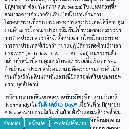
ปัญหามาก ต่อมาในกลาง ค.ศ. ๑๙๔๔ ริบเบนทรอพซึ่ง
สามารถคานอำนาจกับเกิบเบิลส์ในงานด้านการ
โฆษณาชวนเชื่อของกระทรวงการต่างประเทศได้ก็ควบคุม
งานด้านการโฆษณาประชาสัมพันธ์ทั้งหมดของกระทรวง
การต่างประเทศ เขาจึงจัดตั้งหน่วยงานใหม่ในกระทรวง
การต่างประเทศที่เรียกว่า “ฝ่ายปฏิบัติการต่อต้านยิวนอก
ประเทศ” (Anti-Jewish Action Abroad) หน่วยงานดัง
กล่าวทำหน้าที่ควบคุมการโฆษณาชวนเชื่อเรื่องการต่อ
ต้านยิวนอกประเทศทั้งหมด และต้องรายงานการดำเนิน
งานเรื่องยิวในดินแดนที่เยอรมนียึดครองให้ริบเบนทรอพ
ทราบทุกสัปดาห์
หลังการยกพลขึ้นบกของฝ่ายพันธมิตรที่หาดนอร์มองดี
(Normandy) ใน
วันดี-เดย์ (D-Day)*
เมื่อวันที่ ๖ มิถุนายน
ค.ศ. ๑๙๔๔ เยอรมนีเริ่มเป็นฝ่ายตั้งรับและเพลี่ยงพลํ้าใน
การรบ ริบเบนทรอพเริ่มหมดบทบาทและอิทธิพลลงตาม
ย้อนกลับ
หน้าหลัก
กลับไปด้านบน
สถานการณ์สงคราม เพราะความสามารถด้านการทูตของ