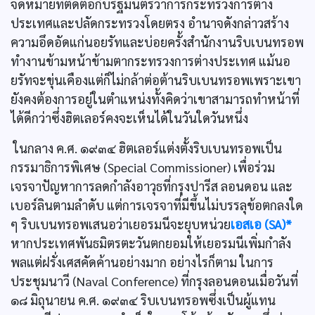
จดหมายที่ติดต่อกับรัฐมนตรีว่าการกระทรวงการต่าง
ประเทศและปลัดกระทรวงโดยตรง อำนาจดังกล่าวสร้าง
ความอึดอัดแก่นอยรัทและบ่อยครั้งสำนักงานริบเบนทรอพ
ทำงานข้ามหน้าข้ามตากระทรวงการต่างประเทศ แม้นอ
ยรัทจะขุ่นเคืองแต่ก็ไม่กล้าต่อต้านริบเบนทรอพเพราะเขา
ยังคงต้องการอยู่ในตำแหน่งทั้งคิดว่าเขาสามารถทำหน้าที่
ได้ดีกว่าซึ่งฮิตเลอร์คงจะเห็นได้ในวันใดวันหนึ่ง
ในกลาง ค.ศ. ๑๙๓๔ ฮิตเลอร์แต่งตั้งริบเบนทรอพเป็น
กรรมาธิการพิเศษ (Special Commissioner) เพื่อร่วม
เจรจาปัญหาการลดกำลังอาวุธที่กรุงปารีส ลอนดอน และ
เบอร์ลินตามลำดับ แต่การเจรจาที่มีขึ้นไม่บรรลุข้อตกลงใด
ๆ ริบเบนทรอพเสนอว่าเยอรมนีจะยุบหน่วย
เอสเอ (SA)*
หากประเทศพันธมิตรตะวันตกยอมให้เยอรมนีเพิ่มกำลัง
พลแต่ฝรั่งเศสคัดค้านอย่างมาก อย่างไรก็ตาม ในการ
ประชุมนาวี (Naval Conference) ที่กรุงลอนดอนเมื่อวันที่
๑๘ มิถุนายน ค.ศ. ๑๙๓๔ ริบเบนทรอพซึ่งเป็นผู้แทน