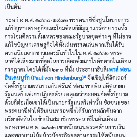
เป็นต้น
ระหว่าง ค.ศ. ๑๙๓๐-๑๙๓๒ พรรคนาซีซึ่งชูนโยบายการ
แก้ปัญหาเศรษฐกิจและโจมตีสนธิสัญญาแวร์ซาย รวมทั้ง
การโจมตีความล้มเหลวของคณะรัฐบาลชุดต่าง ๆ ที่ไม่อาจ
แก้ไขปัญหาเศรษฐกิจได้ทั้งเล่นพรรคเล่นพวกเริ่มได้รับ
ความนิยมจากชาวเยอรมันทั่วไปใน ค.ศ. ๑๙๓๒ พรรค
นาซีได้เสียงมากที่สุดในการเลือกตั้งสภาไรค์ชตากในเดือน
กรกฎาคมโดยได้ที่มั่ง ๒๓๐ ที่นั่ง ประธานาธิบดี
เพาล์ ฟอน
ฮินเดนบูร์ก (Paul von Hindenburg)*
จึงเชิญให้ฮิตเลอร์
จัดตั้งรัฐบาลผสมร่วมกับฟรันซ์ ฟอน พาเพิน อดีตนายก
รัฐมนตรี แต่เขาปฏิเสธด้วยเหตุผลว่าจะยอมจัดตั้งรัฐบาล
ด้วยก็ต่อเมื่อเขาได้เป็นนายกรัฐมนตรีเท่านั้น ชัยชนะของ
พรรคนาซีทำให้ริบเบนทรอพซึ่งได้รับการผลักดันจาก
ภริยาตัดสินใจเข้าเป็นสมาชิกพรรคนาซีในต้นเดือน
พฤษภาคม ค.ศ. ๑๙๓๒ เขาสนับสนุนพรรคด้านการเงิน
และพยายามโน้มน้าวนักธุรกิจอุตสาหกรรมให้สนับสนุน