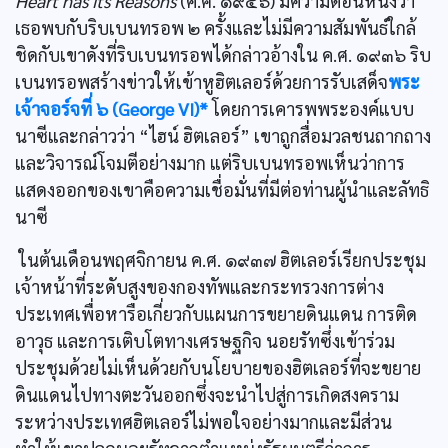
Heart has its Reasons
(ค.ศ. ๑๙๕๖) มีความตอนหนึ่งว่า
เธอพบกับริบเบนทรอพ ๒ ครั้งและไม่มีความสัมพันธ์ใกล้
ชิดกับเขาดังที่ริบเบนทรอพได้กล่าวอ้างใน ค.ศ. ๑๙๓๖ ริบ
เบนทรอพสร้างข่าวให้เข้าหูฮิตเลอร์ด้วยการรับเสด็จ
พระ
เจ้าจอร์จที่ ๖ (George VI)*
โดยการเคารพพระองค์แบบ
นาซีและกล่าวว่า “ไฮน์ ฮิตเลอร์” เขาถูกสื่อมวลชนถากถาง
และวิจารณ์โจมตีอย่างมาก แต่ริบเบนทรอพเห็นว่าการ
แสดงออกของเขาคือความเชื่อมั่นที่มีต่อท่านผู้นำและลัทธิ
นาซี
ในต้นเดือนพฤศจิกายน ค.ศ. ๑๙๓๗ ฮิตเลอร์เรียกประชุม
เจ้าหน้าที่ระดับสูงของกองทัพและกระทรวงการต่าง
ประเทศเพื่อหารือเกี่ยวกับแผนการขยายดินแดน การติด
อาวุธ และการเติบโตทางเศรษฐกิจ นอยรัทซึ่งเข้าร่วม
ประชุมด้วยไม่เห็นด้วยกับนโยบายของฮิตเลอร์ที่จะขยาย
ดินแดนไปทางตะวันออกซึ่งจะนำไปสู่การเกิดสงคราม
ระหว่างประเทศฮิตเลอร์ไม่พอใจอย่างมากและมีส่วน