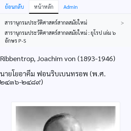
ย้อนกลับ
หน้าหลัก
Admin
สารานุกรมประวัติศาสตร์สากลสมัยใหม่
>
สารานุกรมประวัติศาสตร์สากลสมัยใหม่ : ยุโรป เล่ม ๖
อักษร P-S
Ribbentrop, Joachim von (1893-1946)
นายโยอาคีม ฟอนริบเบนทรอพ (พ.ศ.
๒๔๓๖-๒๔๘๙)