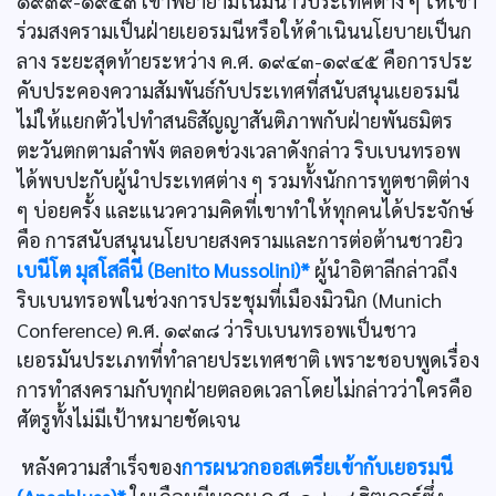
๑๙๓๙-๑๙๔๓ เขาพยายามโน้มน้าวประเทศต่าง ๆ ให้เข้า
ร่วมสงครามเป็นฝ่ายเยอรมนีหรือให้ดำเนินนโยบายเป็นก
ลาง ระยะสุดท้ายระหว่าง ค.ศ. ๑๙๔๓-๑๙๔๕ คือการประ
คับประคองความสัมพันธ์กับประเทศที่สนับสนุนเยอรมนี
ไม่ให้แยกตัวไปทำสนธิสัญญาสันติภาพกับฝ่ายพันธมิตร
ตะวันตกตามลำพัง ตลอดช่วงเวลาดังกล่าว ริบเบนทรอพ
ได้พบปะกับผู้นำประเทศต่าง ๆ รวมทั้งนักการทูตชาติต่าง
ๆ บ่อยครั้ง และแนวความคิดที่เขาทำให้ทุกคนได้ประจักษ์
คือ การสนับสนุนนโยบายสงครามและการต่อต้านชาวยิว
เบนีโต มุสโสลีนี (Benito Mussolini)*
ผู้นำอิตาลีกล่าวถึง
ริบเบนทรอพในช่วงการประชุมที่เมืองมิวนิก (Munich
Conference) ค.ศ. ๑๙๓๘ ว่าริบเบนทรอพเป็นชาว
เยอรมันประเภทที่ทำลายประเทศชาติ เพราะชอบพูดเรื่อง
การทำสงครามกับทุกฝ่ายตลอดเวลาโดยไม่กล่าวว่าใครคือ
ศัตรูทั้งไม่มีเป้าหมายชัดเจน
หลังความสำเร็จของ
การผนวกออสเตรียเข้ากับเยอรมนี