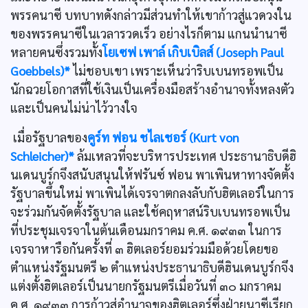
พรรคนาซี บทบาทดังกล่าวมีส่วนทำให้เขาก้าวสู่แวดวงใน
ของพรรคนาซีในเวลารวดเร็ว อย่างไรก็ตาม แกนนำนาซี
หลายคนซึ่งรวมทั้ง
โยเซฟ เพาล์ เกิบเบิลส์ (Joseph Paul
Goebbels)*
ไม่ชอบเขา เพราะเห็นว่าริบเบนทรอพเป็น
นักฉวยโอกาสที่ใช้เงินเป็นเครื่องมือสร้างอำนาจทั้งหลงตัว
และเป็นคนไม่น่าไว้วางใจ
เมื่อรัฐบาลของ
คูร์ท ฟอน ชไลเชอร์ (Kurt von
Schleicher)*
ล้มเหลวที่จะบริหารประเทศ ประธานาธิบดีฮิ
นเดนบูร์กจึงสนับสนุนให้ฟรันซ์ ฟอน พาเพินหาทางจัดตั้ง
รัฐบาลขึ้นใหม่ พาเพินได้เจรจาตกลงลับกับฮิตเลอร์ในการ
จะร่วมกันจัดตั้งรัฐบาล และใช้คฤหาสน์ริบเบนทรอพเป็น
ที่ประชุมเจรจาในต้นเดือนมกราคม ค.ศ. ๑๙๓๓ ในการ
เจรจาหารือกันครั้งที่ ๓ ฮิตเลอร์ยอมร่วมมือด้วยโดยขอ
ตำแหน่งรัฐมนตรี ๒ ตำแหน่งประธานาธิบดีฮินเดนบูร์กจึง
แต่งตั้งฮิตเลอร์เป็นนายกรัฐมนตรีเมื่อวันที่ ๓๐ มกราคม
ค.ศ. ๑๙๓๓ การก้าวสู่อำนาจของฮิตเลอร์ซึ่งฝ่ายนาซีเรียก