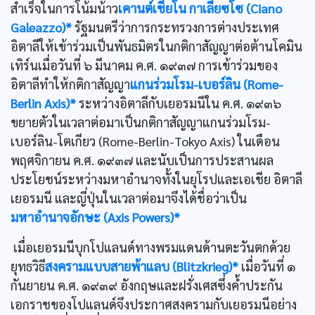
สำเร็จในการโน้มน้าว
เคานต์เชียโน กาเลียซโซ (Ciano
Galeazzo)*
รัฐมนตรีว่าการกระทรวงการต่างประเทศ
อิตาลีให้เข้าร่วมเป็นพันธมิตรในกติกาสัญญาต่อต้านโคมิน
เทิร์นเมื่อวันที่ ๖ มีนาคม ค.ศ. ๑๙๓๗ การเข้าร่วมของ
อิตาลีทำให้กติกาสัญญา
แกนร่วมโรม-เบอร์ลิน (Rome-
Berlin Axis)*
ระหว่างอิตาลีกับเยอรมนีใน ค.ศ. ๑๙๓๖
ขยายตัวในเวลาต่อมาเป็นกติกาสัญญาแกนร่วมโรม-
เบอร์ลิน-โตเกียว (Rome-Berlin-Tokyo Axis) ในเดือน
พฤศจิกายน ค.ศ. ๑๙๓๗ และนับเป็นการประสานผล
ประโยชน์ระหว่างมหาอำนาจทั้งในยุโรปและเอเชีย อิตาลี
เยอรมนี และญี่ปุ่นในเวลาต่อมาจึงได้ชื่อว่าเป็น
มหาอำนาจอักษะ (Axis Powers)*
เมื่อเยอรมนีบุกโปแลนด์ทางพรมแดนด้านตะวันตกด้วย
ยุทธวิธี
สงครามแบบสายพ้าแลบ (Blitzkrieg)*
เมื่อวันที่ ๑
กันยายน ค.ศ. ๑๙๓๙ อังกฤษและฝรั่งเศสซึ่งคํ้าประกัน
เอกราชของโปแลนด์จึงประกาศสงครามกับเยอรมนีอย่าง