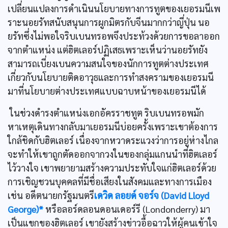
เปลี่ยนแปลงการดำเนินนโยบายทางการทูตของเยอรมนีเพ
ราะนอยรัทสนับสนุนการผูกมิตรกับจีนมากกว่าญี่ปุ่น นอ
ยรัทซึ่งไม่พอใจริบเบนทรอพจึงประท้วงด้วยการขอลาออก
จากตำแหน่ง แต่ฮิตเลอร์ปฏิเสธเพราะเห็นว่านอยรัทยัง
สามารถเบี่ยงเบนความสนใจของนักการทูตต่างประเทศ
เกี่ยวกับนโยบายติดอาวุธและการทำสงครามของเยอรมนี
มาที่นโยบายต่างประเทศแบบฉาบหน้าของเยอรมนีได้
ในช่วงดำรงตำแหน่งเอกอัครราชทูต ริบเบนทรอพมัก
หาเหตุเดินทางกลับมาเยอรมนีบ่อยครั้งเพราะเขาต้องการ
ใกล้ชิดกับฮิตเลอร์ เนื่องจากหวาดระแวงว่าการอยู่ห่างไกล
จะทำให้เขาถูกตัดออกจากวงในของกลุ่มแกนนำที่ฮิตเลอร์
ไว้วางใจ เขาพยายามสร้างความประทับใจแก่ฮิตเลอร์ด้วย
การเชิญชวนบุคคลที่มีชื่อเสียงในสังคมและทางการเมือง
เช่น อดีตนายกรัฐมนตรี
เดวิด ลอยด์ จอร์จ (David Lloyd
George)*
หรือลอร์ดลอนดอนเดอร์รี (Londonderry) มา
เป็นแขกของฮิตเลอร์ เขายังสร้างข่าวอื้อฉาวให้ผู้คนเข้าใจ