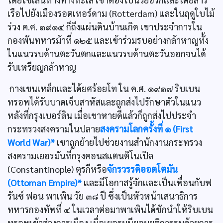
เรือไปยังเมืองรอตเทอร์ดาม (Rotterdam) และในฤดูใบไม้
ร่วง ค.ศ. ๑๙๑๔ ก็ถึงแผ่นดินบ้านเกิด เขาประจำการใน
กองพันทหารม้าที่ ๑๒๕ และเข้าร่วมรบอย่างกล้าหาญทั้ง
ในแนวรบด้านตะวันตกและแนวรบด้านตะวันออกจนได้
รับเหรียญกล้าหาญ
กางเขนเหล็กและได้ยศร้อยโท ใน ค.ศ. ๑๙๑๗ ริบเบน
ทรอพได้รับบาดเจ็บสาหัสและถูกส่งไปรักษาตัวในแนว
หลังที่กรุงเบอร์ลิน เมื่อเขาหายดีแล้วก็ถูกส่งไปประจำ
กระทรวงสงครามในปลาย
สงครามโลกครั้งที่ ๑ (First
World War)*
เขาถูกย้ายไปช่วยงานสำนักงานกระทรวง
สงครามเยอรมันที่กรุงคอนสแตนติโนเปิล
(Constantinople) ตุรกีหรือ
จักรวรรดิออตโตมัน
(Ottoman Empire)*
และมีโอกาสรู้จักและเป็นเพื่อนกับฟ
รันซ์ ฟอน พาเพิน วัย ๓๘ ปี ซึ่งเป็นหัวหน้าเสนาธิการ
ทหารกองทัพที่ ๔ ในเวลาต่อมาพาเพินได้ชักนำให้ริบเบน
ทรอพเข้าสู่วงการเมือง เมื่อเยอรมนียอมยุติการรบด้วยการ