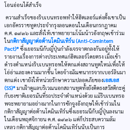
โอนอ่อนได้สำเร็จ
ความสำเร็จของริบเบนทรอพทำให้ฮิตเลอร์แต่งตั้งเขาเป็น
เอกอัครราชทูตประจำกรุงลอนดอนในเดือนกรกฎาคม
ค.ศ. ๑๙๓๖ และสั่งให้เขาพยายามโน้มน้าวอังกฤษเข้าร่วม
ใน
กติกาสัญญาต่อต้านโคมินเทิร์น (Anti-Comintern
Pact)*
ซึ่งเยอรมนีกับญี่ปุ่นกำลังเจรจาตกลงกันอยู่ทั้งให้
รายงานเรื่องการต่างประเทศแก่ฮิตเลอร์โดยตรง เมื่อเข้า
ดำรงตำแหน่งริบเบนทรอพให้ตกแต่งสถานทูตใหม่เพื่อให้
โอ่อ่าและงดงามมากขึ้น โดยจ้างมัณฑนากรจากเบอร์ลินมา
ตกแต่ง เขายังให้หน่วยรักษาความปลอดภัยของ
เอสเอส
(SS)*
มาเฝ้าดูแลบริเวณนอกสถานทูตทั้งยังติดธงสวัสติกะคู่
กับธงชาติเยอรมันที่รถประจำตำแหน่งด้วย แม้ริบเบนทรอ
พจะพยายามอย่างมากในการซักจูงอังกฤษให้เข้าร่วมใน
กติกาสัญญาต่อต้านโคมินเทิร์นซึ่งเยอรมนีกับญี่ปุ่นลงนาม
ในเดือนพฤศจิกายน ค.ศ. ๑๙๓๖ แต่ก็ประสบความล้ม
เหลว กติกาสัญญาต่อต้านโคมินเทิร์นนับเป็นการ