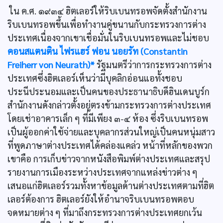
ใน ค.ศ. ๑๙๓๔ ฮิตเลอร์ให้ริบเบนทรอพจัดตั้งสำนักงาน
ริบเบนทรอพขึ้นเพื่อทำงานคู่ขนานกับกระทรวงการต่าง
ประเทศเนื่องจากเขาเชื่อมั่นในริบเบนทรอพและไม่ชอบ
คอนสแตนติน ไฟรแฮร์ ฟอน นอยรัท (Constantin
Freiherr von Neurath)*
รัฐมนตรีว่าการกระทรวงการต่าง
ประเทศซึ่งฮิตเลอร์เห็นว่ามีบุคลิกอ่อนแอทั้งชอบ
ประนีประนอมและเป็นคนของประธานาธิบดีฮินเดนบูร์ก
สำนักงานดังกล่าวตั้งอยู่ตรงข้ามกระทรวงการต่างประเทศ
โดยเช่าอาคารเล็ก ๆ ที่มีเพียง ๓-๔ ห้อง ซึ่งริบเบนทรอพ
เป็นผู้ออกค่าใช้จ่ายและบุคลากรส่วนใหญ่เป็นคนหนุ่มสาว
ที่พูดภาษาต่างประเทศได้คล่องแคล่ว หน้าที่หลักของพวก
เขาคือ การเก็บข่าวจากหนังสือพิมพ์ต่างประเทศและสรุป
รายงานการเมืองระหว่างประเทศจากแหล่งข่าวต่าง ๆ
เสนอแก่ฮิตเลอร์รวมทั้งหาข้อมูลด้านต่างประเทศตามที่ฮิต
เลอร์ต้องการ ฮิตเลอร์ยังให้อำนาจริบเบนทรอพตอบ
จดหมายต่าง ๆ ที่มาถึงกระทรวงการต่างประเทศยกเว้น