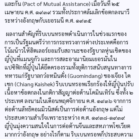
และกัน (Pact of Mutual Assistance) เมื่อวันที่ ๒๕
เมษายน ค.ศ. ๑๙๓๙ รวมทั้งประกาศล้มเลิกข้อตกลงนาวี
ระหว่างอังกฤษกับเยอรมนี ค.ศ. ๑๙๓๕
ผลงานสำคัญที่ริบเบนทรอพดำเนินการในช่วงแรกของ
การเป็นรัฐมนตรีว่าการกระทรวงการต่างประเทศคือการ
โน้มน้าวให้ฮิตเลอร์ยอมรับสถานะของรัฐบาลหุ่นเชิดของ
ญี่ปุ่นที่แมนจูกัว และการสละอาณานิยมเยอรมันใน
แปซิฟิกที่ญี่ปุ่นได้ยึดครองรวมทั้งยุติการสนับสนุนทางการ
ทหารแก่รัฐบาลกว๋อหมินตั่ง (Guomindang) ของเจียง ไค
เชก (Chiang Kaishek) ริบเบนทรอพเรียกร้องให้ญี่ปุ่นปรับ
เนื้อหาข้อตกลงในกติกาสัญญาต่อต้านโคมินเทิร์น ซึ่งทั้ง ๒
ประเทศ ลงนามในเดือนพฤศจิกายน ค.ศ. ๑๙๓๖ จากการ
ต่อต้านลัทธิคอมมิวนิสต์เป็นการต่อต้านอังกฤษ แต่ไม่
ประสบความสำเร็จเพราะระหว่าง ค.ศ. ๑๙๓๘-๑๙๓๙
ญี่ปุ่นมุ่งความสนใจในการต่อต้านจีนและสหภาพโซเวียต
มากกว่าอังกฤษ อย่างไรก็ตาม ริบเบนทรอพก็ประสบความ