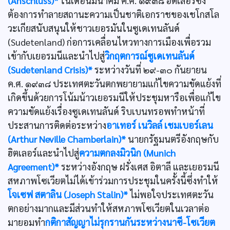
(Anschluss)*
ในเดือนมีนาคม ค.ศ. ๑๙๓๘ ฮิตเลอร์ซึ่ง
ต้องการทำลายสถานะความเป็นชาติเอกราชของเชโกสโล
วะเกียสนับสนุนให้ชาวเยอรมันในซูเดเทนลันด์
(Sudetenland) ก่อการเคลื่อนไหวทางการเมืองเพื่อรวม
เข้ากับเยอรมนีและนำไปสู่
วิกฤตการณ์ซูเดเทนลันด์
(Sudetenland Crisis)*
ระหว่างวันที่ ๒๙-๓๐ กันยายน
ค.ศ. ๑๙๓๘ ประเทศตะวันตกพยายามแก้ไขความขัดแย้งที่
เกิดขึ้นด้วยการโน้มน้าวเยอรมนีให้ประชุมหารือเพื่อแก้ไข
ความขัดแย้งเรื่องซูเดเทนลันด์ ริบเบนทรอพทำหน้าที่
ประสานการติดต่อระหว่าง
อาเทอร์ เนวิลล์ เชมเบอร์เลน
(Arthur Neville Chamberlain)*
นายกรัฐมนตรีอังกฤษกับ
ฮิตเลอร์และนำไปสู่
ความตกลงมิวนิก (Munich
Agreement)*
ระหว่างอังกฤษ ฝรั่งเศส อิตาลี และเยอรมนี
สหภาพโซเวียตไม่ได้เข้าร่วมการประชุมในครั้งนี้ซึ่งทำให้
โจเซฟ สตาลิน (Joseph Stalin)*
ไม่พอใจประเทศตะวัน
ตกอย่างมากและมีส่วนทำให้สหภาพโซเวียตในเวลาต่อ
มายอมทำ
กติกาสัญญาไม่รุกรานกันระหว่างนาซี-โซเวียต