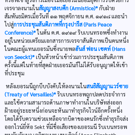
เจรจาลงนามใน
สัญญาสงบศึก (Armistice)*
กับฝ่าย
สัมพันธมิตรเมื่อวันที่ ๑๑ พฤศจิกายน ค.ศ. ๑๙๑๘ และนำ
ไปสู่
การประชุมสันติภาพที่กรุงปารีส (Paris Peace
Conference)*
ในต้น ค.ศ. ๑๙๑๙ ริบเบนทรอพซึ่งทำงาน
อยู่ในหน่วยเตรียมเอกสารการเจรจาสันติภาพเป็นคนหนึ่ง
ในคณะผู้แทนเยอรมันซึ่งนายพล
ฮันส์ ฟอน เซคท์ (Hans
von Seeckt)*
เป็นหัวหน้าเข้าร่วมการประชุมสันติภาพ
ครั้งนี้แต่ในท้ายที่สุดฝ่ายเยอรมันก็ไม่ได้รับอนุญาตให้เข้า
ที่ประชุม
หลังเยอรมนีถูกบีบบังคับให้ลงนามใน
สนธิสัญญาแวร์ซาย
(Treaty of Versailles)*
ริบเบนทรอพถูกปลดประจำการ
และใช้ความสามารถด้านภาษาทำงานในบริษัทส่งออก
ฝ้ายอยู่ระยะหนึ่งก่อนจะหันมาทำธุรกิจไวน์อีกครั้งหนึ่ง
โดยได้รับความช่วยเหลือจากบิดาของคนรักซึ่งทำธุรกิจส่ง
ออกไวน์ยี่ห้อ Sekt ที่มีชื่อเสืยงของเยอรมนี ริบเบนทรอพ
พบกับอันนา เอลิซาเบท เฮนเคิลล์ (Anna Elizabeth