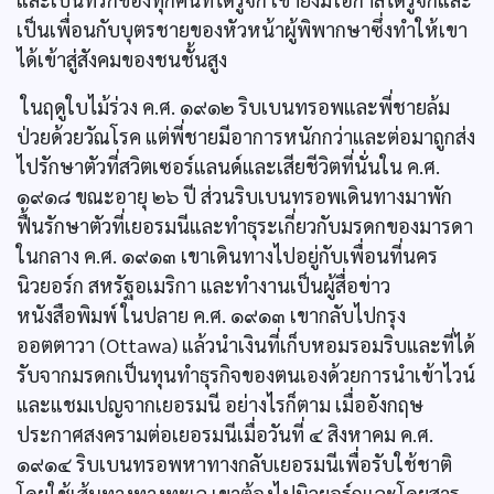
เป็นเพื่อนกับบุตรชายของหัวหน้าผู้พิพากษาซึ่งทำให้เขา
ได้เข้าสู่สังคมของชนชั้นสูง
ในฤดูใบไม้ร่วง ค.ศ. ๑๙๑๒ ริบเบนทรอพและพี่ชายล้ม
ป่วยด้วยวัณโรค แต่พี่ชายมีอาการหนักกว่าและต่อมาถูกส่ง
ไปรักษาตัวที่สวิตเซอร์แลนด์และเสียชีวิตที่นั่นใน ค.ศ.
๑๙๑๘ ขณะอายุ ๒๖ ปี ส่วนริบเบนทรอพเดินทางมาพัก
ฟื้นรักษาตัวที่เยอรมนีและทำธุระเกี่ยวกับมรดกของมารดา
ในกลาง ค.ศ. ๑๙๑๓ เขาเดินทางไปอยู่กับเพื่อนที่นคร
นิวยอร์ก สหรัฐอเมริกา และทำงานเป็นผู้สื่อข่าว
หนังสือพิมพ์ ในปลาย ค.ศ. ๑๙๑๓ เขากลับไปกรุง
ออตตาวา (Ottawa) แล้วนำเงินที่เก็บหอมรอมริบและที่ได้
รับจากมรดกเป็นทุนทำธุรกิจของตนเองด้วยการนำเข้าไวน์
และแชมเปญจากเยอรมนี อย่างไรก็ตาม เมื่ออังกฤษ
ประกาศสงครามต่อเยอรมนีเมื่อวันที่ ๔ สิงหาคม ค.ศ.
๑๙๑๔ ริบเบนทรอพหาทางกลับเยอรมนีเพื่อรับใช้ชาติ
โดยใช้เส้นทางทางทะเล เขาต้องไปนิวยอร์กและโดยสาร