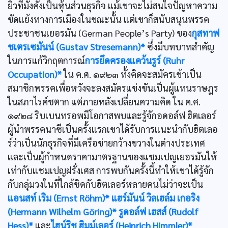
ยิวที่มั่งคั่งเป็นหุ้นส่วนธุรกิจ แม้เขาจะไม่สนใจปัญหาความ
ขัดแย้งทางการเมืองในขณะนั้น แต่เขาก็สนับสนุนพรรค
ประชาชนเยอรมัน (German People’s Party) ของ
กุสทาฟ
ชเตรเซมันน์ (Gustav Stresemann)*
ซึ่งมีบทบาทสำคัญ
ในการแก้วิกฤตการณ์
การยึดครองแคว้นรูร์ (Ruhr
Occupation)*
ใน ค.ศ. ๑๙๒๓ ทั้งคิดจะสมัครเข้าเป็น
สมาชิกพรรคเพื่อหวังจะลงสมัครแข่งขันเป็นผู้แทนราษฎร
ในสภาไรค์ชตาก แต่ภายหลังเปลี่ยนความคิด ใน ค.ศ.
๑๙๒๘ ริบเบนทรอพมีโอกาสพบและรู้จักอดอล์ฟ ฮิตเลอร์
ผู้นำพรรคนาซีเป็นครั้งแรกเขาได้รับการแนะนำกับฮิตเลอ
ร์ว่าเป็นนักธุรกิจที่มีเครือข่ายกว้างขวางในต่างประเทศ
และเป็นผู้กำหนดราคามาตรฐานของแชมเปญเยอรมันให้
เท่ากับแชมเปญฝรั่งเศส การพบกันครั้งนี้ทำให้เขาได้รู้จัก
กับกลุ่มวงในที่ใกล้ชิดกับฮิตเลอร์หลายคนไม่ว่าจะเป็น
แอนสท์ เริม (Ernst Röhm)*
แฮร์มันน์ วิลเฮล์ม เกอริง
(Hermann Wilhelm Göring)*
รูดอล์ฟ เฮสส์ (Rudolf
Hess)*
และ
ไฮน์ริช ฮิมม์เลอร์ (Heinrich Himmler)*