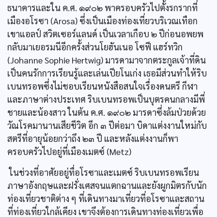
ธนาคารและใน ค.ศ. ๑๙๐๒ พาครอบครัวไปตั้งรกรากที่
เมืองอโรซา (Arosa) ซึ่งเป็นเมืองท่องเที่ยวบริเวณเทือก
เขาแอลป์ สวิตเซอร์แลนด์ เป็นเวลาเกือบ ๒ ปีก่อนอพยพ
กลับมาเยอรมนีอีกครั้งส่วนโยฮันเนอ โซฟี แฮร์ทวิก
(Johanne Sophie Hertwig) มารดามาจากตระกูลเจ้าที่ดิน
เป็นคนรักการเรียนรู้และเล่นเปียโนเก่ง เธอมีส่วนทำให้ริบ
เบนทรอพซึ่งไม่ชอบเรียนหนังสือสนใจเรื่องดนตรี กีฬา
และภาษาต่างประเทศ ริบเบนทรอพเป็นบุตรคนกลางมีพี่
ชายและน้องสาว ในต้น ค.ศ. ๑๙๐๒ มารดาซึ่งล้มป่วยด้วย
วัณโรคมานานเสียชีวิต อีก ๓ ปีต่อมา บิดาแต่งงานใหม่กับ
สตรีที่อายุน้อยกว่าถึง ๒๓ ปี และหลังแต่งงานก็พา
ครอบครัวไปอยู่ที่เมืองเมตซ์ (Metz)
ในช่วงที่อาศัยอยู่ทื่อโรซาและเมตซ์ ริบเบนทรอพเรียน
ภาษาอังกฤษและฝรั่งเศสจนแตกฉานและยังผูกมิตรกับนัก
ท่องเที่ยวชาติต่าง ๆ ที่เดินทางมาเที่ยวที่อโรซาและสถาน
ที่ท่องเที่ยวใกล้เคียง เขาจึงต้องการเดินทางท่องเที่ยวเพื่อ