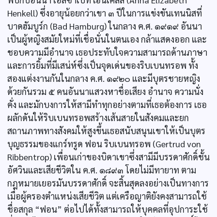
Henkell) ซึ่งอายุน้อยกว่าเขา ๓ ปีในการแข่งขันเทนนิสที่
บาดฮัมบูร์ก (Bad Hamburg) ในกลาง ค.ศ. ๑๙๑๙ อันนา
เป็นผู้หญิงสมัยใหม่ที่เชื่อนั่นในตนเอง กล้าแสดงออก และ
ชอบความมีอำนาจ เธอประทับใจความสามารถด้านภาษา
และการยิ้มที่มีเสน่ห์ซึ่งเป็นจุดเด่นของริบเบนทรอพ ทั้ง
สองแต่งงานกันในกลาง ค.ศ. ๑๙๒๐ และมีบุตรชายหญิง
ด้วยกันรวม ๕ คนอันนาแสวงหาชื่อเสียง อำนาจ ความนั่ง
คั่ง และมักบงการให้สามีทำทุกอย่างตามที่เธอต้องการ เธอ
ผลักดันให้ริบเบนทรอพสร้างเส้นสายในสังคมและยก
สถานภาพทางสังคมให้สูงขึ้นเธอสนับสนุนเขาให้เป็นบุตร
บุญธรรมของแกร์ทรูด ฟอน ริบเบนทรอพ (Gertrud von
Ribbentrop) เพื่อนเก่าของบิดาเขาซึ่งสามีมีบรรดาศักดิ์ชั้น
อัศวินและเสียชีวิตใน ค.ศ. ๑๘๙๓ โดยไม่มีทายาท ตาม
กฎหมายเยอรมันบรรดาศักดิ์ จะสิ้นสุดลงอย่างเป็นทางการ
เมื่อผู้ครองตำแหน่งเสียชีวิต แต่เครือญาติยังคงสามารถใช้
ชื่อสกุล “ฟอน” ต่อไปได้ทั้งสามารถให้บุคคลที่อุปการะใช้