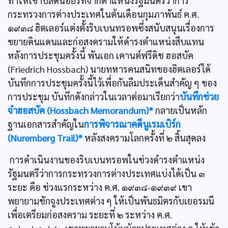
ทำให้เขาปลดนอยรัทจากตำแหน่งรัฐมนตรีว่าการ
กระทรวงการต่างประเทศในต้นเดือนกุมภาพันธ์ ค.ศ.
๑๙๓๘ ฮิตเลอร์แต่งตั้งริบเบนทรอพซึ่งสนับสนุนเรื่องการ
ขยายดินแดนและก่อสงครามให้ดำรงตำแหน่งสืบแทน
หลังการประชุมครั้งนี้ พันเอก เคานต์ฟรีดิช ฮอสบัค
(Friedrich Hossbach) นายทหารคนสนิทของฮิตเลอร์ได้
บันทึกการประชุมครั้งนี้ไว้เพื่อกันลืมประเด็นสำคัญ ๆ ของ
การประชุม บันทึกดังกล่าวในเวลาต่อมาเรียกว่า
บันทึกช่วย
จำฮอสบัค (Hossbach Memorandum)*
กลายเป็นหลัก
ฐานเอกสารสำคัญใน
การพิจารณาคดีนูเรมเบิร์ก
(Nuremberg Trail)*
หลังสงครามโลกครั้งที่ ๒ สิ้นสุดลง
การดำเนินงานของริบเบนทรอพในช่วงดำรงตำแหน่ง
รัฐมนตรีว่าการกระทรวงการต่างประเทศแบ่งได้เป็น ๓
ระยะ คือ ช่วงแรกระหว่าง ค.ศ. ๑๙๓๘-๑๙๓๙ เขา
พยายามชักจูงประเทศต่าง ๆ ให้เป็นพันธมิตรกับเยอรมนี
เพื่อเตรียมก่อสงคราม ระยะที่ ๒ ระหว่าง ค.ศ.