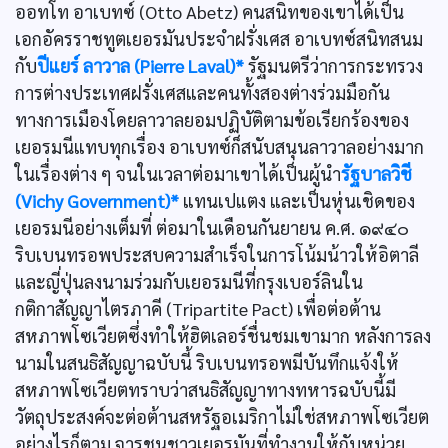
ออทโท อาเบทซ์ (Otto Abetz) คนสนิทของเขาได้เป็น
เอกอัครราชทูตเยอรมันประจำฝรั่งเศส อาเบทซ์สนิทสนม
กับ
ปีแยร์ ลาวาล (Pierre Laval)*
รัฐมนตรีว่าการกระทรวง
การต่างประเทศฝรั่งเศสและคนทั้งสองต่างร่วมมือกัน
ทางการเมืองโดยลาวาลยอมปฏิบัติตามข้อเรียกร้องของ
เยอรมนีแทบทุกเรื่อง อาเบทซ์ก็สนับสนุนลาวาลอย่างมาก
ในเรื่องต่าง ๆ จนในเวลาต่อมาเขาได้เป็นผู้นำ
รัฐบาลวิชี
(Vichy Government)*
แทนเปแตง และเป็นหุ่นเชิดของ
เยอรมนีอย่างเต็มที่ ต่อมาในเดือนกันยายน ค.ศ. ๑๙๔๐
ริบเบนทรอพประสบความสำเร็จในการโน้มน้าวให้อิตาลี
และญี่ปุ่นลงนามร่วมกับเยอรมนีที่กรุงเบอร์ลินใน
กติกาสัญญาไตรภาคี (Tripartite Pact) เพื่อต่อต้าน
สหภาพโซเวียตซึ่งทำให้ฮิตเลอร์ชื่นชมเขามาก หลังการลง
นามในสนธิสัญญาฉบับนี้ ริบเบนทรอพมีบันทึกแจ้งให้
สหภาพโซเวียตทราบว่าสนธิสัญญาทางทหารฉบับนี้มี
วัตถุประสงค์จะต่อต้านสหรัฐอเมริกาไม่ใช่สหภาพโซเวียต
อย่างไรก็ตาม จารชนชาวเยอรมันที่ทำงานให้กับหน่วย