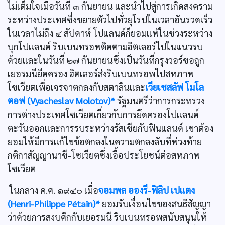
ไม่เต็มใจเมื่อวันที่ ๓ กันยายน และนำไปสู่การเกิดสงคราม
ระหว่างประเทศซึ่งขยายตัวไปทั่วยุโรปในเวลาอันรวดเร็ว
ในเวลาไม่ถึง ๔ สัปดาห์ โปแลนด์ก็ยอมแพ้ในช่วงระหว่าง
บุกโปแลนด์ ริบเบนทรอพติดตามฮิตเลอร์ไปในแนวรบ
ด้วยและในวันที่ ๒๗ กันยายนซึ่งเป็นวันที่กรุงวอร์ซอถูก
เยอรมนียึดครอง ฮิตเลอร์ส่งริบเบนทรอพไปสหภาพ
โซเวียตเพื่อเจรจาตกลงกับสตาลินและ
เวียเชสลัฟ โมโล
ตอฟ (Vyacheslav Molotov)*
รัฐมนตรีว่าการกระทรวง
การต่างประเทศโซเวียตเกี่ยวกับการยึดครองโปแลนด์
ตะวันออกและการรบระหว่างรัสเซียกับฟินแลนด์ เขาต้อง
ยอมให้มีการแก้ไขข้อตกลงในความตกลงลับที่พ่วงท้าย
กติกาสัญญานาซี-โซเวียตซึ่งเอื้อประโยชน์ต่อสหภาพ
โซเวียต
ในกลาง ค.ศ. ๑๙๔๐ เมื่อ
จอมพล อองรี-ฟิลิป เปแตง
(Henri-Philippe Pétain)*
ยอมรับเงื่อนไขของสนธิสัญญา
ว่าด้วยการสงบศึกกับเยอรมนี ริบเบนทรอพสนับสนุนให้