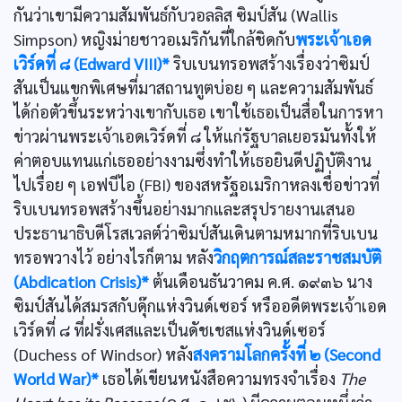
กันว่าเขามีความสัมพันธ์กับวอลลิส ซิมป์สัน (Wallis
Simpson) หญิงม่ายชาวอเมริกันที่ใกล้ชิดกับ
พระเจ้าเอด
เวิร์ดที่ ๘ (Edward VIII)*
ริบเบนทรอพสร้างเรื่องว่าซิมป์
สันเป็นแขกพิเศษที่มาสถานทูตบ่อย ๆ และความสัมพันธ์
ได้ก่อตัวขึ้นระหว่างเขากับเธอ เขาใช้เธอเป็นสื่อในการหา
ข่าวผ่านพระเจ้าเอดเวิร์ดที่ ๘ ให้แก่รัฐบาลเยอรมันทั้งให้
ค่าตอบแทนแก่เธออย่างงามซึ่งทำให้เธอยินดีปฏิบัติงาน
ไปเรื่อย ๆ เอฟบีไอ (FBI) ของสหรัฐอเมริกาหลงเชื่อข่าวที่
ริบเบนทรอพสร้างขึ้นอย่างมากและสรุปรายงานเสนอ
ประธานาธิบดีโรสเวลต์ว่าซิมป์สันเดินตามหมากที่ริบเบน
ทรอพวางไว้ อย่างไรก็ตาม หลัง
วิกฤตการณ์สละราชสมบัติ
(Abdication Crisis)*
ต้นเดือนธันวาคม ค.ศ. ๑๙๓๖ นาง
ซิมป์สันได้สมรสกับดุ๊กแห่งวินด์เซอร์ หรืออดีตพระเจ้าเอด
เวิร์ดที่ ๘ ที่ฝรั่งเศสและเป็นดัชเชสแห่งวินด์เซอร์
(Duchess of Windsor) หลัง
สงครามโลกครั้งที่ ๒ (Second
World War)*
เธอได้เขียนหนังสือความทรงจำเรื่อง
The