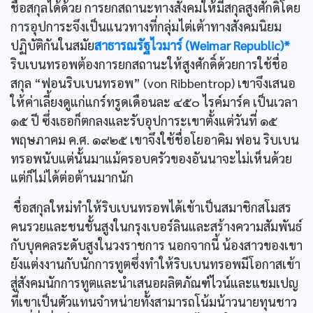
ชื่อสกุลได้ด้วย การยกสถานะทางสังคมให้มีสกุลสูงศักดิ์โดย
การอุปการะจึงเป็นแนวทางที่กลุ่มไต่เต้าทางสังคมนิยม
ปฏิบัติกันในสมัย
สาธารณรัฐไวมาร์ (Weimar Republic)*
ริบเบนทรอพต้องการยกสถานะให้สูงศักดิ์ด้วยการใช้ชื่อ
สกุล “ฟอนริบเบนทรอพ” (von Ribbentrop) เขาจึงเสนอ
ให้ค่าเลี้ยงดูแก่แกร์ทรูดเดือนละ ๔๕๐ ไรค์มาร์ค เป็นเวลา
๑๕ ปี ซึ่งเธอก็ตกลงและรับอุปการะเขาตั้งแต่วันที่ ๑๕
พฤษภาคม ค.ศ. ๑๙๒๕ เขาจึงใช้ชื่อโยอาคิม ฟอน ริบเบน
ทรอพนับแต่นั้นมาแม้ครอบครัวของอันนาจะไม่เห็นด้วย
แต่ก็ไม่ได้ต่อต้านมากนัก
ชื่อสกุลใหม่ทำให้ริบเบนทรอพได้เข้าเป็นสมาชิกสโมสร
คนรวยและชนชั้นสูงในกรุงเบอร์ลินและสร้างความสัมพันธ์
กับบุคคลระดับสูงในวงราชการ นอกจากนี้ น้องสาวของเขา
ยังแต่งงานกับนักการทูตซึ่งทำให้ริบเบนทรอพมีโอกาสเข้า
สู่สังคมนักการทูตและนำเสนอผลิตภัณฑ์ไวน์และแชมเปญ
ที่เขาเป็นตัวแทนจำหน่ายทั้งสามารถโน้มน้าวนายทุนชาว