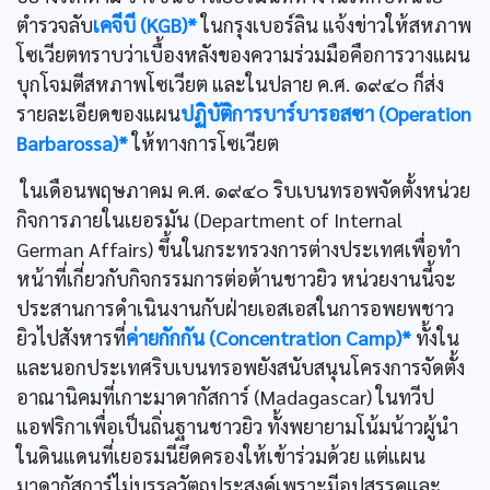
ตำรวจลับ
เคจีบี (KGB)*
ในกรุงเบอร์ลิน แจ้งข่าวให้สหภาพ
โซเวียตทราบว่าเบื้องหลังของความร่วมมือคือการวางแผน
บุกโจมตีสหภาพโซเวียต และในปลาย ค.ศ. ๑๙๔๐ ก็ส่ง
รายละเอียดของแผน
ปฏิบัติการบาร์บารอสซา (Operation
Barbarossa)*
ให้ทางการโซเวียต
ในเดือนพฤษภาคม ค.ศ. ๑๙๔๐ ริบเบนทรอพจัดตั้งหน่วย
กิจการภายในเยอรมัน (Department of Internal
German Affairs) ขึ้นในกระทรวงการต่างประเทศเพื่อทำ
หน้าที่เกี่ยวกับกิจกรรมการต่อต้านชาวยิว หน่วยงานนี้จะ
ประสานการดำเนินงานกับฝ่ายเอสเอสในการอพยพชาว
ยิวไปสังหารที่
ค่ายกักกัน (Concentration Camp)*
ทั้งใน
และนอกประเทศริบเบนทรอพยังสนับสนุนโครงการจัดตั้ง
อาณานิคมที่เกาะมาดากัสการ์ (Madagascar) ในทวีป
แอฟริกาเพื่อเป็นถิ่นฐานชาวยิว ทั้งพยายามโน้มน้าวผู้นำ
ในดินแดนที่เยอรมนียึดครองให้เข้าร่วมด้วย แต่แผน
มาดากัสการ์ไม่บรรลุวัตถุประสงค์เพราะมีอุปสรรคและ