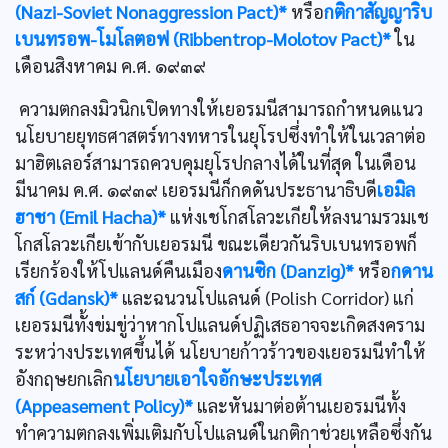
(Nazi-Soviet Nonaggression Pact)*
หรือ
กติกาสัญญาริบ
เบนทรอพ-โมโลตอฟ (Ribbentrop-Molotov Pact)*
ใน
เดือนสิงหาคม ค.ศ. ๑๙๓๙
ความตกลงมิวนิกเปิดทางให้เยอรมนีสามารถกำหนดแนว
นโยบายยุทธศาสตร์ทางทหารในยุโรปซึ่งทำให้ในเวลาต่อ
มาฮิตเลอร์สามารถควบคุมยุโรปกลางได้ในที่สุด ในเดือน
มีนาคม ค.ศ. ๑๙๓๙ เยอรมนีก็กดดันประธานาธิบดี
เอมิล
ฮาชา (Emil Hacha)*
แห่งเชโกสโลวะเกียให้ลงนามรวมเช
โกสโลวะเกียเข้ากับเยอรมนี ขณะเดียวกันริบเบนทรอพก็
เรียกร้องให้โปแลนด์คืนเมือง
ดานซิก (Danzig)*
หรือ
กดาน
สก์ (Gdansk)*
และฉนวนโปแลนด์ (Polish Corridor) แก่
เยอรมนีทั้งข่มขู่ว่าหากโปแลนด์ปฏิเสธอาจจะเกิดสงคราม
ระหว่างประเทศขึ้นได้ นโยบายก้าวร้าวของเยอรมนีทำให้
อังกฤษยกเลิก
นโยบายเอาใจอักษะประเทศ
(Appeasement Policy)*
และหันมาต่อต้านเยอรมนีทั้ง
ทำความตกลงเพิ่มเติมกับโปแลนด์ในกติกาช่วยเหลือซึ่งกัน