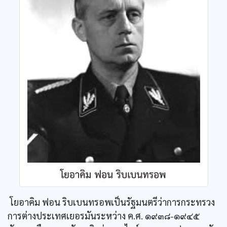
โยอาคิม ฟอน ริบเบนทรอพเป็นรัฐมนตรีว่าการกระทรวง
การต่างประเทศเยอรมันระหว่าง ค.ศ. ๑๙๓๘-๑๙๔๕