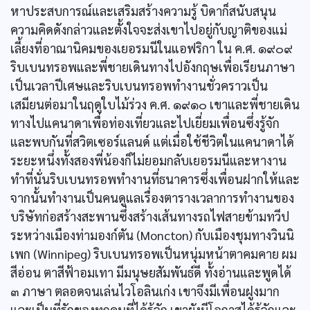
หาประสบการณ์และเสริมสร้างความรู้ บิดาก็สนับสนุน
ความคิดดังกล่าวและตั้งใจจะส่งเขาไปอยู่กับญาติของแม่
เลี้ยงที่อาณานิคมของเยอรมนีในแอฟริกา ใน ค.ศ. ๑๙๐๙
ริบเบนทรอพและพี่ชายเดินทางไปอังกฤษเพื่อเรียนภาษา
เป็นเวลาปีเศษและริบเบนทรอพทำงานชั่วคราวเป็น
เสมียนต่อมาในฤดูใบไม้ร่วง ค.ศ. ๑๙๑๐ เขาและพี่ชายเดิน
ทางไปแคนาดาเพื่อท่องเที่ยวและไปเยี่ยมเพื่อนซึ่งรู้จัก
และพบกันที่สวิตเซอร์แลนด์ แต่เมื่อใช้ชีวิตในแคนาดาได้
ระยะหนึ่งทั้งสองพี่น้องก็ไม่ยอมกลับเยอรมนีและหางาน
ทำที่นั่นริบเบนทรอพทำงานที่ธนาคารซึ่งเพื่อนฝากให้และ
จากนั้นทำงานเป็นคนดูแลเรื่องตารางเวลาการทำงานของ
บริษัทก่อสร้างสะพานซึ่งสร้างเส้นทางรถไฟสายข้ามทวีป
ระหว่างเมืองท่ามองก์ตัน (Moncton) กับเมืองชุมทางวินนิ
เพก (Winnipeg) ริบเบนทรอพเป็นหนุ่มหน้าตาคมคาย ผม
สีอ่อน ตาสีฟ้าอมเทา มีมนุษยสัมพันธ์ดี ทั้งอ่านและพูดได้
๓ ภาษา ตลอดจนเล่นไวโอลินเก่ง เขาจึงมีเพื่อนฝูงมาก
และเป็นที่รักของทุกคนที่ได้รู้จัก เขายังมีโอกาสได้รู้จักและ